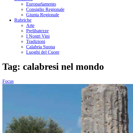
Europarlamento
Consiglio Regionale
Giunta Regionale
Rubriche
Arte
Prelibatezze
I Nostri Vini
Tradizioni
Calabria Suona
Luoghi del Cuore
Tag:
calabresi nel mondo
Focus