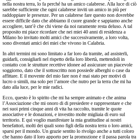
nella nostra terra, lo fa perché ha un amico calabrese. Alla luce di ciò
sarebbe sufficiente che ogni calabrese inviti un amico in più per
raddoppiare le presenze. Per un calabrese fare questo non dovrebbe
essere difficile dato che abbiamo il cuore grande e sappiamo anche
accogliere, tant’è che chi viene da noi raramente resta deluso. A tal
proposito mi piace ricordare che nei miei 40 anni di residenza a
Milano ho invitato molti amici che successivamente, a loro volta,
sono diventati amici dei miei che vivono in Calabria.
In altri termini mi sono limitato a far loro da tramite, ad assisterli,
guidarli, consigliarli nel rispetto della loro libertà, mettendoli in
contatto con le strutture recettive idonee ad assicurare un piacevole
soggiorno, dato che il sottoscritto non possiede alberghi o case da
affittare. E il movente del mio fare non è mai stato per motivi di
lucro o simili, ma solo per l’amore che nutro per la terra che mi ha
dato alla luce, per le mie radici.
Ecco, questo è lo spirito che mi ha sempre animato e che anima
l’Associazione che mi onoro di di presiedere e rappresentare e che
nei suoi primi cinque anni di vita ha raccolto, tramite le quote
associative e le donazioni, e investito molte migliaia di euro sul
territorio. E qui voglio manifestare la mia gratitudine ai nostri
benefattori, molti dei quali sono figli della nostra terra o loro amici,
sparsi per il mondo. Un grazie sentito lo rivolgo anche a tutti coloro
che hanno dato il loro apporto per la promozione e il passa parola tra