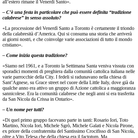
all’estero rimane il Venerdì Santo».
– C’è una festa in particolare che può essere definita “tradizione
calabrese” in senso assoluto?
«La processione del Venerdì Santo a Toronto è certamente il triondo
della calabresità d’America. Qui si consuma una storia che arriverà
ai giorni nostri, e che coinvolge varie associazioni di tutto il mondo
cristiano».
– Come inizia questa tradizione?
«Siamo nel 1961, e a Toronto la Settimana Santa veniva vissuta con
sporadici momenti di preghiera dalla comunità cattolica italiana nelle
varie parrocchie della City. I fedeli si radunavano nella chiesa di
Sant’Agnese, su Grace street nel cuore della Little Italy, dove già da
qualche anno era attivo un gruppo di Azione cattolica a maggioranza
sannicolese. Era la comunità calabrese che negli anni si era trasferita
da San Nicola da Crissa in Ontario».
– Un nome per tutti?
«Di quel primo gruppo facevano parte in tanti: Rosario Iori, Toto
Martino, Nicola Iori, Michele Sgrò, Michele Galati e Nicola Pirone,
ex priore della confraternita del Santissimo Crocifisso di San Nicola,
oltre a Vito Telesa che della chiesa era il factotum. Ma