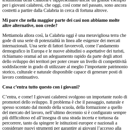
per i giovani calabresi, che oggi, così come nel passato, sono ancora
costretti a partire dalla Calabria in cerca di fortuna altrove.
Mi pare che nella maggior parte dei casi non abbiamo molte
altre alternative, non crede?
Mettiamola allora così, la Calabria oggi è una meravigliosa terra che
gode di una serie di potenzialità in linea alle esigenze dei mercati
internazionali. Una serie di fattori favorevoli, come l’andamento
demografico in Europa e le nuove abitudini o aspettative dei turisti,
richiamano oramai ad un adeguamento rapido da parte degli attori
dello sviluppo dei territori per poter creare un livello di competitività
soddisfacente in grado di utilizzare al meglio l’importante patrimonio
storico, culturale e naturale disponibile capace di generare posti di
lavoro continuativo.
Cosa c’entra tutto questo con i giovani?
C’entra, e come! I giovani calabresi svolgono un importante ruolo di
promotori dello sviluppo. Il problema è che il passaggio, naturale e
spesso scontato dal mondo della scuola, della formazione a quello
del mercato del lavoro, nell’ultimo decennio si è configurato sempre
più difficoltoso ed all’insegna di una strada incerta e tortuosa da
percorrere, tanto da spingere le istituzioni europee e nazionali a
considerare nuovi strumenti per garantire ai giovani l’accesso alla