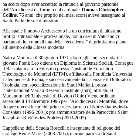
ha scelto dopo aver accettato la rinuncia al governo pastorale
dell’Arcidiocesi di Toronto dal cardinale
Thomas Christopher
Collins
, 76 anni, che proprio nei mesi scorsi aveva rassegnato al
Santo Padre le sue dimissioni.
Alle spalle il nuovo Arcivescovo ha un curriculum di altissimo
profilo istituzionale e professionale, non a caso in Vaticano ci
parlano di lui come di una delle “eccellenze” di primissimo piano
all’interno della Chiesa moderna.
Nato a Montreal il 30 giugno 1971 ,dopo gli studi secondari il
giovane Frank Leo ottiene un Diploma in Scienze Sociali. Consegue
il Baccalaureato in Filosofia presso l’Institut de Formation
Théologique de Montréal (IFTM), affiliato alla Pontificia Università
Lateranense di Roma, e successivamente la Licenza e il Dottorato in
Teologia, con specializzazione in Studi Mariani, presso
l’International Marian Research Institute (Imri), affiliato al
Marianum nell’Università di Dayton (Ohio).Viene ordinato
sacerdote il 14 dicembre 1996 per l’Arcidiocesi di Montréal, dove
ricopre diversi incarichi, prima vice-parroco di Notre-Dame-de-la-
Consolata (1996-2001); poi amministratore della Parrocchia Saint-
Joseph-de-Rivière-des-Prairies (2003-2005).
Cappellano della Scuola Roscelli e insegnante di religione del
Collège Reine-Marie (2003-2005); e infine parroco di Saint-