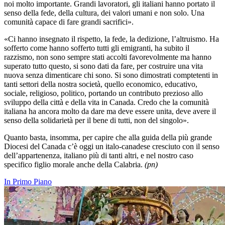
noi molto importante. Grandi lavoratori, gli italiani hanno portato il
senso della fede, della cultura, dei valori umani e non solo. Una
comunità capace di fare grandi sacrifici».
«Ci hanno insegnato il rispetto, la fede, la dedizione, l’altruismo. Ha
sofferto come hanno sofferto tutti gli emigranti, ha subito il
razzismo, non sono sempre stati accolti favorevolmente ma hanno
superato tutto questo, si sono dati da fare, per costruire una vita
nuova senza dimenticare chi sono. Si sono dimostrati comptetenti in
tanti settori della nostra società, quello economico, educativo,
sociale, religioso, politico, portando un contributo prezioso allo
sviluppo della città e della vita in Canada. Credo che la comunità
italiana ha ancora molto da dare ma deve essere unita, deve avere il
senso della solidarietà per il bene di tutti, non del singolo
».
Quanto basta, insomma, per capire che alla guida della più grande
Diocesi del Canada c’è oggi un italo-canadese cresciuto con il senso
dell’appartenenza, italiano più di tanti altri, e nel nostro caso
specifico figlio morale anche della Calabria.
(pn)
In Primo Piano