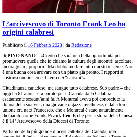
L’arcivescovo di Toronto Frank Leo ha
origini calabresi
Pubblicato il
16 Febbraio 2023
|
da
Redazione
di
PINO NANO
– «
Credo che sarà una bella opportunità per
promuovere quella che io chiamo la cultura degli incontri: ascoltare,
incoraggiare, proporre. Ma dobbiamo fare tutto questo insieme. Non
è una buona cosa arrivare con un piatto già pronto. I rapporti si
costruiscono insieme. Credo nei “carismi
”».
Cittadinanza canadese, ma sangue tutto calabrese. Suo padre – che
oggi ha 81 anni – era partito per il Canada dalla Calabria
esattamente sessant’anni fa. A Montreal aveva poi conosciuto la
donna della sua vita, una giovane ragazza avellinese, e dalla loro
unione era nato Francesco, che a Montreal è stato naturalmente
dichiarato come Frank,
Frank Leo
. E che per la storia della Chiesa
è il 14° Arcivescovo della Diocesi di Toronto.
Parliamo della più grande diocesi cattolica del Canada, una
comunità di fede – ci spiegano all’Ambasciata Italiana a Toronto –