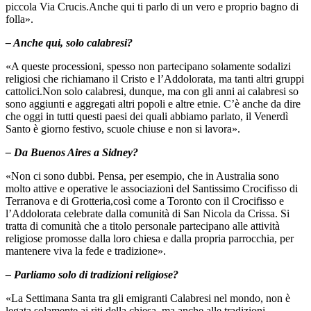
piccola Via Crucis.Anche qui ti parlo di un vero e proprio bagno di
folla».
– Anche qui, solo calabresi?
«A queste processioni, spesso non partecipano solamente sodalizi
religiosi che richiamano il Cristo e l’Addolorata, ma tanti altri gruppi
cattolici.Non solo calabresi, dunque, ma con gli anni ai calabresi so
sono aggiunti e aggregati altri popoli e altre etnie. C’è anche da dire
che oggi in tutti questi paesi dei quali abbiamo parlato, il Venerdì
Santo è giorno festivo, scuole chiuse e non si lavora».
– Da Buenos Aires a Sidney?
«Non ci sono dubbi. Pensa, per esempio, che in Australia sono
molto attive e operative le associazioni del Santissimo Crocifisso di
Terranova e di Grotteria,così come a Toronto con il Crocifisso e
l’Addolorata celebrate dalla comunità di San Nicola da Crissa. Si
tratta di comunità che a titolo personale partecipano alle attività
religiose promosse dalla loro chiesa e dalla propria parrocchia, per
mantenere viva la fede e tradizione».
– Parliamo solo di tradizioni religiose?
«La Settimana Santa tra gli emigranti Calabresi nel mondo, non è
legata solamente ai riti della chiesa, ma anche alle tradizioni