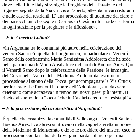
dove nella Little Italy si svolge la Preghiera della Passione del
Signore, seguita dalla Via Crucis all’aperto, allestita in vari ristoranti
e nelle case dei residenti. E’ una processione di quartiere del clero e
dei parrocchiani che segue il Corpus di Gesù per le strade e si ferma
in ogni stazione per la preghiera e la riflessione».
– E in America Latina?
«In Argentina tra le comunità più attive nella celebrazione del
venerdì Santo c’è quella di Longobucco, in particolare il Venerdì
Santo della confraternita Maria Santissima Addolorata che ha sede
nella parrocchia di Maria Ausiliatrice nel nord di Buenos Aires. Qui
il Venerdì Santo dopo la celebrazione della Passione, le immagini
del Cristo nella Vara e della Madonna Addolorata, escono in
processione al suono della Tocca, per accompagnare la Via Crucis
per le strade. Le funzioni in onore dell’Addolorata, qui davvero si
celebrano come accadeva un tempo nei nostri paesi più interni.Ti
ripeto, al suono della “tocca” che in Calabria credo non esista più».
– E la processione più caratteristica d’Argentina?
È quella che organizza la comunità di Vallelonga il Venerdì Santo a
Buenos Aires. I calabresi si ritrovano nella cappella eretta in onore
della Madonna di Monserrato e dopo le preghiere dei misteri, esce in
processione con la statua della Vergine bardata di nero per una