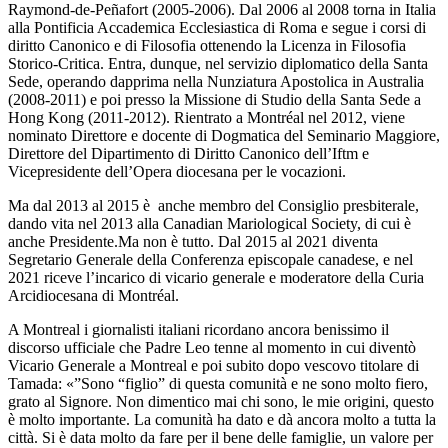
Raymond-de-Peñafort (2005-2006). Dal 2006 al 2008 torna in Italia
alla Pontificia Accademica Ecclesiastica di Roma e segue i corsi di
diritto Canonico e di Filosofia ottenendo la Licenza in Filosofia
Storico-Critica. Entra, dunque, nel servizio diplomatico della Santa
Sede, operando dapprima nella Nunziatura Apostolica in Australia
(2008-2011) e poi presso la Missione di Studio della Santa Sede a
Hong Kong (2011-2012). Rientrato a Montréal nel 2012, viene
nominato Direttore e docente di Dogmatica del Seminario Maggiore,
Direttore del Dipartimento di Diritto Canonico dell’Iftm e
Vicepresidente dell’Opera diocesana per le vocazioni.
Ma dal 2013 al 2015 è anche membro del Consiglio presbiterale,
dando vita nel 2013 alla Canadian Mariological Society, di cui è
anche Presidente.Ma non è tutto. Dal 2015 al 2021 diventa
Segretario Generale della Conferenza episcopale canadese, e nel
2021 riceve l’incarico di vicario generale e moderatore della Curia
Arcidiocesana di Montréal.
A Montreal i giornalisti italiani ricordano ancora benissimo il
discorso ufficiale che Padre Leo tenne al momento in cui diventò
Vicario Generale a Montreal e poi subito dopo vescovo titolare di
Tamada: «”
Sono “figlio” di questa comunità e ne sono molto fiero,
grato al Signore. Non dimentico mai chi sono, le mie origini, questo
è molto importante. La comunità ha dato e dà ancora molto a tutta la
città. Si è data molto da fare per il bene delle famiglie, un valore per