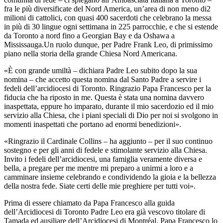
fra le più diversificate del Nord America, un’area di non meno di2
milioni di cattolici, con quasi 400 sacerdoti che celebrano la messa
in più di 30 lingue ogni settimana in 225 parrocchie, e che si estende
da Toronto a nord fino a Georgian Bay e da Oshawa a
Mississauga.Un ruolo dunque, per Padre Frank Leo, di primissimo
piano nella storia della grande Chiesa Nord Americana.
«
È con grande umiltà –
dichiara Padre Leo subito dopo la sua
nomina
– che accetto questa nomina dal Santo Padre a servire i
fedeli dell’arcidiocesi di Toronto. Ringrazio Papa Francesco per la
fiducia che ha riposto in me. Questa è stata una nomina davvero
inaspettata, eppure ho imparato, durante il mio sacerdozio ed il mio
servizio alla Chiesa, che i piani speciali di Dio per noi si svolgono in
momenti inaspettati che portano ad enormi benedizioni».
«Ringrazio il Cardinale Collins – ha aggiunto – per il suo continuo
sostegno e per gli anni di fedele e stimolante servizio alla Chiesa.
Invito i fedeli dell’arcidiocesi, una famiglia veramente diversa e
bella, a pregare per me mentre mi preparo a unirmi a loro e a
camminare insieme celebrando e condividendo la gioia e la bellezza
della nostra fede. Siate certi delle mie preghiere per tutti voi»
.
Prima di essere chiamato da Papa Francesco alla guida
dell’Arcidiocesi di Toronto Padre Leo era già vescovo titolare di
Tamada ed ausiliare dell’Arcidiocesi di Montréal. Papa Francesco lo