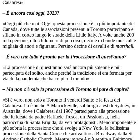
Calabresi».
– È ancora cosi oggi, 2023?
«Oggi più che mai. Oggi questa processione è la più importante del
Canada, dove tutte le associazioni presenti a Toronto partecipano e
sfilano in corteo lungo le strade della Little Italy. A volte anche 200
mila persone, otto chilometri di percorso, decine di bande musicali e
migliaia di attori e figuranti. Persino decine di cavalli e di
marshall
.
– È vero che tutto è pronto per la Processione di quest’anno?
«La processione di quest’anno sarà ancora più solenne e più
partecipata del solito, anche perché la tradizione si era fermata per
via della pandemia che ha colpito il mondo».
– Ma non c’è solo la processione di Toronto mi pare di capire?
«Si è vero, non solo a Toronto il venerdì Santo è la festa dei
Calabresi. Lo è anche A Marrickeville, sobborgo a est di Sydney, in
Australia, dove i Calabresi dal 1967 partecipano alla processione
che fu ideata da padre Raffaele Tresca, un Passionista, nella
parrocchia di Santa Brigida, da veri protagonisti. Meno imponente e
più sobria la processione che si svolge a New York, la bellissima
processione della Santa Croce che arriva fino a Broadway dalla St.
Andrew Catholic Church. Mentre invece è più sentita a Baltimore,