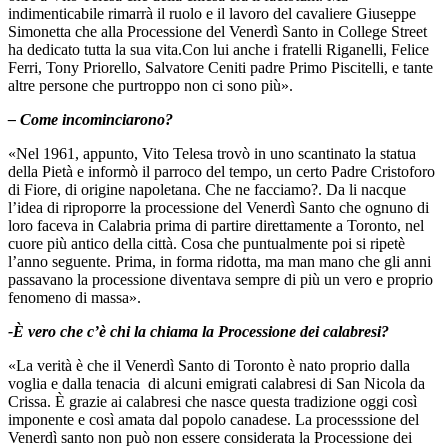
indimenticabile rimarrà il ruolo e il lavoro del cavaliere Giuseppe
Simonetta che alla Processione del Venerdì Santo in College Street
ha dedicato tutta la sua vita.Con lui anche i fratelli Riganelli, Felice
Ferri, Tony Priorello, Salvatore Ceniti padre Primo Piscitelli, e tante
altre persone che purtroppo non ci sono più»
.
– Come incominciarono?
«Nel 1961, appunto, Vito Telesa trovò in uno scantinato la statua
della Pietà e informò il parroco del tempo, un certo Padre Cristoforo
di Fiore, di origine napoletana. Che ne facciamo?. Da li nacque
l’idea di riproporre la processione del Venerdì Santo che ognuno di
loro faceva in Calabria prima di partire direttamente a Toronto, nel
cuore più antico della città. Cosa che puntualmente poi si ripetè
l’anno seguente. Prima, in forma ridotta, ma man mano che gli anni
passavano la processione diventava sempre di più un vero e proprio
fenomeno di massa».
-È vero che c’è chi la chiama la Processione dei calabresi?
«La verità è che il Venerdì Santo di Toronto è nato proprio dalla
voglia e dalla tenacia
di alcuni emigrati calabresi di San Nicola da
Crissa. È grazie ai calabresi che nasce questa tradizione oggi così
imponente e così amata dal popolo canadese. La processsione del
Venerdì santo non può non essere considerata la Processione dei