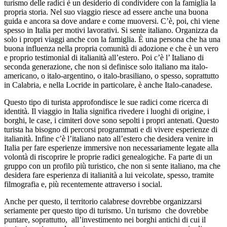
turismo delle radici è un desiderio di condividere con la famiglia la
propria storia. Nel suo viaggio riesce ad essere anche una buona
guida e ancora sa dove andare e come muoversi. C’è, poi, chi viene
spesso in Italia per motivi lavorativi. Si sente italiano. Organizza da
solo i propri viaggi anche con la famiglia. È una persona che ha una
buona influenza nella propria comunità di adozione e che è un vero
e proprio testimonial di italianità all’estero. Poi c’è l’ Italiano di
seconda generazione, che non si definisce solo italiano ma italo-
americano, o italo-argentino, o italo-brasiliano, o spesso, soprattutto
in Calabria, e nella Locride in particolare, è anche Italo-canadese.
Questo tipo di turista approfondisce le sue radici come ricerca di
identità. Il viaggio in Italia significa rivedere i luoghi di origine, i
borghi, le case, i cimiteri dove sono sepolti i propri antenati. Questo
turista ha bisogno di percorsi programmati e di vivere esperienze di
italianità. Infine c’è l’italiano nato all’estero che desidera venire in
Italia per fare esperienze immersive non necessariamente legate alla
volontà di riscoprire le proprie radici genealogiche. Fa parte di un
gruppo con un profilo più turistico, che non si sente italiano, ma che
desidera fare esperienza di italianità a lui veicolate, spesso, tramite
filmografia e, più recentemente attraverso i social.
Anche per questo, il territorio calabrese dovrebbe organizzarsi
seriamente per questo tipo di turismo. Un turismo che dovrebbe
puntare, soprattutto, all’investimento nei borghi antichi di cui il