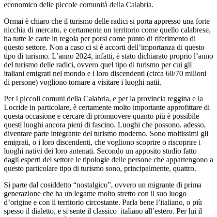
economico delle piccole comunità della Calabria.
Ormai è chiaro che il turismo delle radici si porta appresso una forte
nicchia di mercato, e certamente un territorio come quello calabrese,
ha tutte le carte in regola per porsi come punto di riferimento di
questo settore. Non a caso ci si è accorti dell’importanza di questo
tipo di turismo. L’anno 2024, infatti, è stato dichiarato proprio l’anno
del turismo delle radici, ovvero quel tipo di turismo per cui gli
italiani emigrati nel mondo e i loro discendenti (circa 60/70 milioni
di persone) vogliono tornare a visitare i luoghi natii.
Per i piccoli comuni della Calabria, e per la provincia reggina e la
Locride in particolare, è certamente molto importante approfittare di
questa occasione e cercare di promuovere quanto più è possibile
questi luoghi ancora pieni di fascino. Luoghi che possono, adesso,
diventare parte integrante del turismo moderno. Sono moltissimi gli
emigrati, o i loro discendenti, che vogliono scoprire o riscoprire i
luoghi nativi dei loro antenati. Secondo un apposito studio fatto
dagli esperti del settore le tipologie delle persone che appartengono a
questo particolare tipo di turismo sono, principalmente, quattro.
Si parte dal cosiddetto “nostalgico”, ovvero un migrante di prima
generazione che ha un legame molto stretto con il suo luogo
d’origine e con il territorio circostante. Parla bene l’italiano, o più
spesso il dialetto, e si sente il classico italiano all’estero. Per lui il