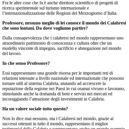
Fra le altre cose che fa è anche direttore scientifico di progetti di
ricerca sperimentale sul turismo internazionale e
l’internazionalizzazione delle Regioni del Mezzogiorno d’Italia.
Professore, nessuno meglio di lei conosce il mondo dei Calabresi
che sono lontani. Da dove vogliamo partire?
Dalla consapevolezza che i calabresi nel mondo rappresentano uno
straordinario patrimonio di conoscenza e cultura oltre che un
modello vincente di impegno, sacrificio e abnegazione nel mondo
del lavoro.
In che senso Professore?
Essi rappresentano una grande risorsa per le importanti reti di
relazioni intessute a livello nazionale ed internazionale che possono
tornare utili al sistema Calabria, aiutando ad accrescere la
reputazione della regione nei Paesi in cui oramai vivono e lavorano,
stimolando anche la domanda di beni e servizi nei mercati ed
incoraggiando l’attrazione degli investimenti in Calabria.
Ha un valore sociale tutto questo?
Non lo dice mai nessuno, ma i Calabresi nel mondo, grazie ai
successi ottenuti in tutto il mondo, rappresentano il miglior
testimonial della Calabria e rappresentano anche un grande esempio