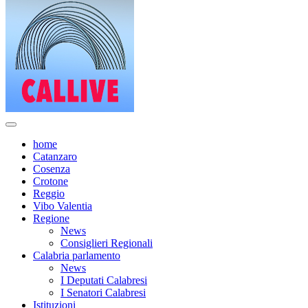
home
Catanzaro
Cosenza
Crotone
Reggio
Vibo Valentia
Regione
News
Consiglieri Regionali
Calabria parlamento
News
I Deputati Calabresi
I Senatori Calabresi
Istituzioni