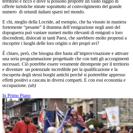
territorio e ricco e dove si possono proporre un vasto raggio di
offerte turistiche mirate soprattutto al coinvolgimento del grande
numero di oriundi italiani sparsi nel mondo.
E chi, meglio della Locride, ad esempio, che ha vissuto in maniera
fortemente “pesante” il dramma dell’emigrazione negli anni del
dopoguerra può vantare numeri molto rilevanti di emigrati o loro
discendenti, dislocati in tanti Paesi, che sarebbero molto propensi a
riscoprire i luoghi delle loro origini o dei propri avi?
È chiaro, però, che bisogna dire basta all’improvvisazione e attivare
una seria programmazione progettuale che con tutti gli accorgimenti
necessari. Ciò potrebbe essere veramente dirompente per il territorio
e diventare un potenziale incredibile per la qualificazione e la
riscoperta degli stessi borghi antichi perché si porterebbe appresso
effetti positivi a cascata in diversi comparti. E con essi economia e
occupazione.
(ab)
In Primo Piano