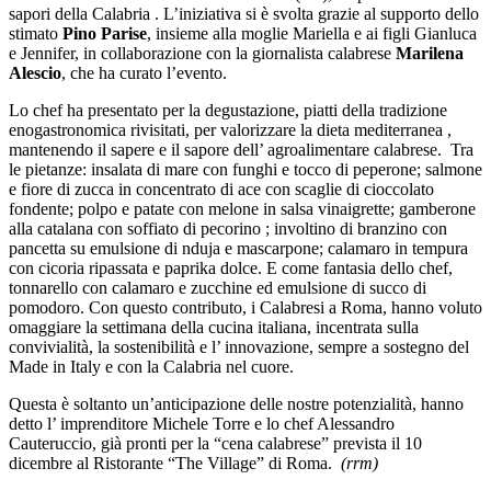
sapori della Calabria . L’iniziativa si è svolta grazie al supporto dello
stimato
Pino Parise
, insieme alla moglie Mariella e ai figli Gianluca
e Jennifer, in collaborazione con la giornalista calabrese
Marilena
Alescio
, che ha curato l’evento.
Lo chef ha presentato per la degustazione, piatti della tradizione
enogastronomica rivisitati, per valorizzare la dieta mediterranea ,
mantenendo il sapere e il sapore dell’ agroalimentare calabrese. Tra
le pietanze: insalata di mare con funghi e tocco di peperone; salmone
e fiore di zucca in concentrato di ace con scaglie di cioccolato
fondente; polpo e patate con melone in salsa vinaigrette; gamberone
alla catalana con soffiato di pecorino ; involtino di branzino con
pancetta su emulsione di nduja e mascarpone; calamaro in tempura
con cicoria ripassata e paprika dolce. E come fantasia dello chef,
tonnarello con calamaro e zucchine ed emulsione di succo di
pomodoro. Con questo contributo, i Calabresi a Roma, hanno voluto
omaggiare la settimana della cucina italiana, incentrata sulla
convivialità, la sostenibilità e l’ innovazione, sempre a sostegno del
Made in Italy e con la Calabria nel cuore.
Questa è soltanto un’anticipazione delle nostre potenzialità, hanno
detto l’ imprenditore
Michele Torre
e lo chef
Alessandro
Cauteruccio
, già pronti per la
“cena calabrese”
prevista il 10
dicembre al Ristorante
“The Village”
di Roma.
(rrm)