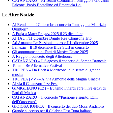
CATANZARO – Al Teatro Comunale l’omaggio a Giovanni
Falcone, Paolo Borsellino ed Emanuela Loi
Le Altre Notizie
Al Rendano il 27 dicembre: concerto “omaggio a Maurizio
Quintieri”
A Praja a Mare: Prajazz 2025 il 23 dicembre
Al TAU l’11 dicembre Danilo Rea Chansons Trio
Ad Amantea Le Passioni amorose l’11 dicembre 2025
Lamezia – Il 19 dicembre Blue Stuff in concerto
Gli appuntamenti di Fatti di Musica Estate 2025
A Reggio il concerto degli Afterhours
CATANZARO – Il 6 agosto il concerto di Serena Brancale
Torna il Be Alternative Festival
TROPEA – Da Bach a Morricone: due serate di grande
musica
TROPEA (VV) – Al via Armonie della Magna Graecia
Al via il Catanzaro Jazz Fest
GIMIGLIANO (CZ) – Eugenio Finardi apre i live estivi di
Fatti di Musica
CATANZARO – Il concerto “Passione e spirito. Echi
dell’Ottocento”
GIOIOSA IONICA – Il concerto del duo Mosa-Andaloro
Grande successo per il Calabria Fest Tutta Italiana