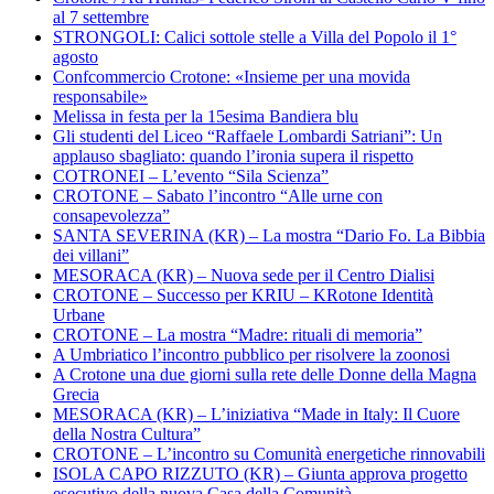
al 7 settembre
STRONGOLI: Calici sottole stelle a Villa del Popolo il 1°
agosto
Confcommercio Crotone: «Insieme per una movida
responsabile»
Melissa in festa per la 15esima Bandiera blu
Gli studenti del Liceo “Raffaele Lombardi Satriani”: Un
applauso sbagliato: quando l’ironia supera il rispetto
COTRONEI – L’evento “Sila Scienza”
CROTONE – Sabato l’incontro “Alle urne con
consapevolezza”
SANTA SEVERINA (KR) – La mostra “Dario Fo. La Bibbia
dei villani”
MESORACA (KR) – Nuova sede per il Centro Dialisi
CROTONE – Successo per KRIU – KRotone Identità
Urbane
CROTONE – La mostra “Madre: rituali di memoria”
A Umbriatico l’incontro pubblico per risolvere la zoonosi
A Crotone una due giorni sulla rete delle Donne della Magna
Grecia
MESORACA (KR) – L’iniziativa “Made in Italy: Il Cuore
della Nostra Cultura”
CROTONE – L’incontro su Comunità energetiche rinnovabili
ISOLA CAPO RIZZUTO (KR) – Giunta approva progetto
esecutivo della nuova Casa della Comunità