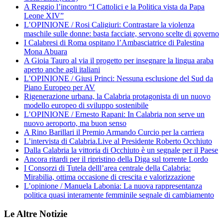
A Reggio l’incontro “I Cattolici e la Politica vista da Papa
Leone XIV”
L’OPINIONE / Rosi Caligiuri: Contrastare la violenza
maschile sulle donne: basta facciate, servono scelte di governo
I Calabresi di Roma ospitano l’Ambasciatrice di Palestina
Mona Abuara
A Gioia Tauro al via il progetto per insegnare la lingua araba
aperto anche agli italiani
L’OPINIONE / Giusi Princi: Nessuna esclusione del Sud da
Piano Europeo per AV
Rigenerazione urbana, la Calabria protagonista di un nuovo
modello europeo di sviluppo sostenibile
L’OPINIONE / Ernesto Rapani: In Calabria non serve un
nuovo aeroporto, ma buon senso
A Rino Barillari il Premio Armando Curcio per la carriera
L’intervista di Calabria.Live al Presidente Roberto Occhiuto
Dalla Calabria la vittoria di Occhiuto è un segnale per il Paese
Ancora ritardi per il ripristino della Diga sul torrente Lordo
I Consorzi di Tutela delll’area centrale della Calabria:
Mirabilia, ottima occasione di crescita e valorizzazione
L’opinione / Manuela Labonia: La nuova rappresentanza
politica quasi interamente femminile segnale di cambiamento
Le Altre Notizie