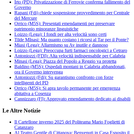
Irto (PD): Privatizzazione di Ferrovie conferma fallimento del
Governo
Rapani (Fdi) chiede sospensione provvedimento per Centrale
del Mercure
Orrico (M5S): Presentati emendamenti per preservare
patrimonio minoranze linguistiche
Loizzo (Lega): I fondi per alta velocità sono certi
Tilde MInasi: Ma quanto costano i ricorsi al Tar per il Ponte?
Miasi (Lega): Allarmismo su Av inutile e dannoso
Loizzo (Lega): Preoccupa furti farmaci oncologici a Cetraro
Antoniozzi (FDI): Alta velocità indispensabile per Calabria
Minasi (Lega): Piazza del Popolo a Reggio va protetta
Baldino (M5S): Ospedali montani in Calabria abbandonati,
ora il Governo intervenga
Antoniozzi (Fdi): Su garantismo confronto con forze
intelligenti del PD
Orrico (M5S): Si apra tavolo permanente per emergenza
abitativa a Cosenza
Cannizzaro (FI): Approvato emendamento dedicato ai disabili
Le Altre Notizie
Il Cartellone inverno 2025 del Politeama Mario Foglietti di
Catanzaro
Al Teatro Gentile di Cittanova: Benvenuti in Casa Esposito il