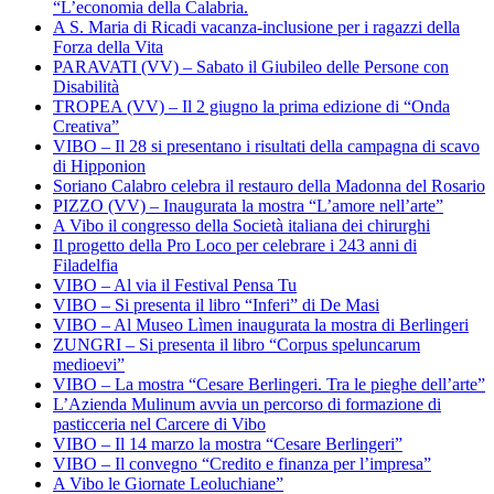
“L’economia della Calabria.
A S. Maria di Ricadi vacanza-inclusione per i ragazzi della
Forza della Vita
PARAVATI (VV) – Sabato il Giubileo delle Persone con
Disabilità
TROPEA (VV) – Il 2 giugno la prima edizione di “Onda
Creativa”
VIBO – Il 28 si presentano i risultati della campagna di scavo
di Hipponion
Soriano Calabro celebra il restauro della Madonna del Rosario
PIZZO (VV) – Inaugurata la mostra “L’amore nell’arte”
A Vibo il congresso della Società italiana dei chirurghi
Il progetto della Pro Loco per celebrare i 243 anni di
Filadelfia
VIBO – Al via il Festival Pensa Tu
VIBO – Si presenta il libro “Inferi” di De Masi
VIBO – Al Museo Lìmen inaugurata la mostra di Berlingeri
ZUNGRI – Si presenta il libro “Corpus speluncarum
medioevi”
VIBO – La mostra “Cesare Berlingeri. Tra le pieghe dell’arte”
L’Azienda Mulinum avvia un percorso di formazione di
pasticceria nel Carcere di Vibo
VIBO – Il 14 marzo la mostra “Cesare Berlingeri”
VIBO – Il convegno “Credito e finanza per l’impresa”
A Vibo le Giornate Leoluchiane”