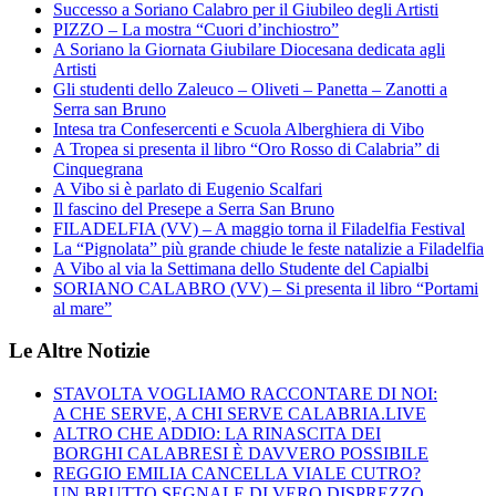
Successo a Soriano Calabro per il Giubileo degli Artisti
PIZZO – La mostra “Cuori d’inchiostro”
A Soriano la Giornata Giubilare Diocesana dedicata agli
Artisti
Gli studenti dello Zaleuco – Oliveti – Panetta – Zanotti a
Serra san Bruno
Intesa tra Confesercenti e Scuola Alberghiera di Vibo
A Tropea si presenta il libro “Oro Rosso di Calabria” di
Cinquegrana
A Vibo si è parlato di Eugenio Scalfari
Il fascino del Presepe a Serra San Bruno
FILADELFIA (VV) – A maggio torna il Filadelfia Festival
La “Pignolata” più grande chiude le feste natalizie a Filadelfia
A Vibo al via la Settimana dello Studente del Capialbi
SORIANO CALABRO (VV) – Si presenta il libro “Portami
al mare”
Le Altre Notizie
STAVOLTA VOGLIAMO RACCONTARE DI NOI:
A CHE SERVE, A CHI SERVE CALABRIA.LIVE
ALTRO CHE ADDIO: LA RINASCITA DEI
BORGHI CALABRESI È DAVVERO POSSIBILE
REGGIO EMILIA CANCELLA VIALE CUTRO?
UN BRUTTO SEGNALE DI VERO DISPREZZO