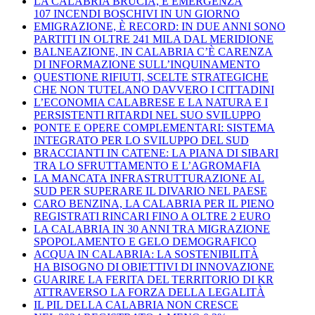
LA CALABRIA BRUCIA, È EMERGENZA
107 INCENDI BOSCHIVI IN UN GIORNO
EMIGRAZIONE, È RECORD: IN DUE ANNI SONO
PARTITI IN OLTRE 241 MILA DAL MERIDIONE
BALNEAZIONE, IN CALABRIA C’È CARENZA
DI INFORMAZIONE SULL’INQUINAMENTO
QUESTIONE RIFIUTI, SCELTE STRATEGICHE
CHE NON TUTELANO DAVVERO I CITTADINI
L’ECONOMIA CALABRESE E LA NATURA E I
PERSISTENTI RITARDI NEL SUO SVILUPPO
PONTE E OPERE COMPLEMENTARI: SISTEMA
INTEGRATO PER LO SVILUPPO DEL SUD
BRACCIANTI IN CATENE: LA PIANA DI SIBARI
TRA LO SFRUTTAMENTO E L’AGROMAFIA
LA MANCATA INFRASTRUTTURAZIONE AL
SUD PER SUPERARE IL DIVARIO NEL PAESE
CARO BENZINA, LA CALABRIA PER IL PIENO
REGISTRATI RINCARI FINO A OLTRE 2 EURO
LA CALABRIA IN 30 ANNI TRA MIGRAZIONE
SPOPOLAMENTO E GELO DEMOGRAFICO
ACQUA IN CALABRIA: LA SOSTENIBILITÀ
HA BISOGNO DI OBIETTIVI DI INNOVAZIONE
GUARIRE LA FERITA DEL TERRITORIO DI KR
ATTRAVERSO LA FORZA DELLA LEGALITÀ
IL PIL DELLA CALABRIA NON CRESCE