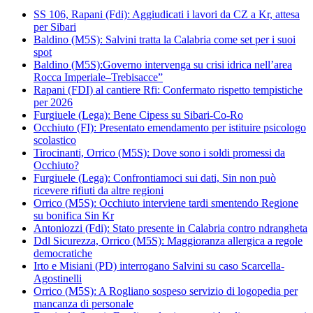
SS 106, Rapani (Fdi): Aggiudicati i lavori da CZ a Kr, attesa
per Sibari
Baldino (M5S): Salvini tratta la Calabria come set per i suoi
spot
Baldino (M5S):Governo intervenga su crisi idrica nell’area
Rocca Imperiale–Trebisacce”
Rapani (FDI) al cantiere Rfi: Confermato rispetto tempistiche
per 2026
Furgiuele (Lega): Bene Cipess su Sibari-Co-Ro
Occhiuto (FI): Presentato emendamento per istituire psicologo
scolastico
Tirocinanti, Orrico (M5S): Dove sono i soldi promessi da
Occhiuto?
Furgiuele (Lega): Confrontiamoci sui dati, Sin non può
ricevere rifiuti da altre regioni
Orrico (M5S): Occhiuto interviene tardi smentendo Regione
su bonifica Sin Kr
Antoniozzi (Fdi): Stato presente in Calabria contro ndrangheta
Ddl Sicurezza, Orrico (M5S): Maggioranza allergica a regole
democratiche
Irto e Misiani (PD) interrogano Salvini su caso Scarcella-
Agostinelli
Orrico (M5S): A Rogliano sospeso servizio di logopedia per
mancanza di personale