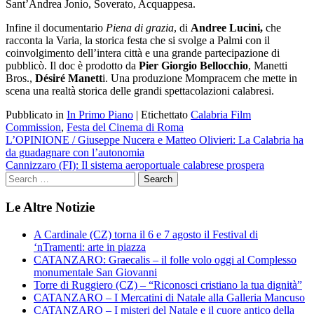
Sant’Andrea Jonio, Soverato, Acquappesa.
Infine il documentario
Piena di grazia
, di
Andree Lucini,
che
racconta la Varia, la storica festa che si svolge a Palmi con il
coinvolgimento dell’intera città e una grande partecipazione di
pubblicò. Il doc è prodotto da
Pier Giorgio Bellocchio
, Manetti
Bros.,
Désiré Manett
i. Una produzione Mompracem che mette in
scena una realtà storica delle grandi spettacolazioni calabresi.
Pubblicato in
In Primo Piano
|
Etichettato
Calabria Film
Commission
,
Festa del Cinema di Roma
Navigazione
L’OPINIONE / Giuseppe Nucera e Matteo Olivieri: La Calabria ha
da guadagnare con l’autonomia
articoli
Cannizzaro (FI): Il sistema aeroportuale calabrese prospera
Le Altre Notizie
A Cardinale (CZ) torna il 6 e 7 agosto il Festival di
‘nTramenti: arte in piazza
CATANZARO: Graecalis – il folle volo oggi al Complesso
monumentale San Giovanni
Torre di Ruggiero (CZ) – “Riconosci cristiano la tua dignità”
CATANZARO – I Mercatini di Natale alla Galleria Mancuso
CATANZARO – I misteri del Natale e il cuore antico della