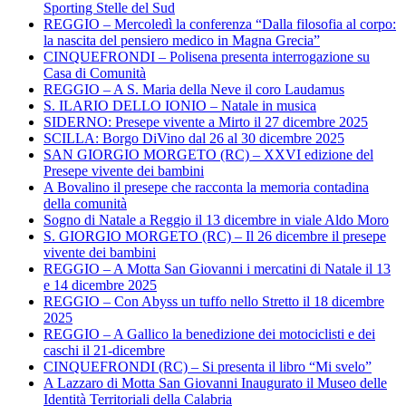
Sporting Stelle del Sud
REGGIO – Mercoledì la conferenza “Dalla filosofia al corpo:
la nascita del pensiero medico in Magna Grecia”
CINQUEFRONDI – Polisena presenta interrogazione su
Casa di Comunità
REGGIO – A S. Maria della Neve il coro Laudamus
S. ILARIO DELLO IONIO – Natale in musica
SIDERNO: Presepe vivente a Mirto il 27 dicembre 2025
SCILLA: Borgo DiVino dal 26 al 30 dicembre 2025
SAN GIORGIO MORGETO (RC) – XXVI edizione del
Presepe vivente dei bambini
A Bovalino il presepe che racconta la memoria contadina
della comunità
Sogno di Natale a Reggio il 13 dicembre in viale Aldo Moro
S. GIORGIO MORGETO (RC) – Il 26 dicembre il presepe
vivente dei bambini
REGGIO – A Motta San Giovanni i mercatini di Natale il 13
e 14 dicembre 2025
REGGIO – Con Abyss un tuffo nello Stretto il 18 dicembre
2025
REGGIO – A Gallico la benedizione dei motociclisti e dei
caschi il 21-dicembre
CINQUEFRONDI (RC) – Si presenta il libro “Mi svelo”
A Lazzaro di Motta San Giovanni Inaugurato il Museo delle
Identità Territoriali della Calabria