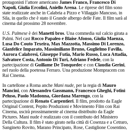
protagonisti l’attore americano
James Franco, Francesco Di
Napoli, Giulia Ercolini, Aniello Arena
. Le riprese del film sono
state realizzate anche in Calabria a Pizzo e Villaggio Mancuso, in
Sila, in quello che è stato il Grande albergo delle Fate. Il film sarà al
cinema dal prossimo 28 novembre.
U.S. Palmese
è dei
Manetti bros
. Una commedia sul calcio girata a
Palmi. Nel cast
Rocco Papaleo e Blaise Afonso, Giulia Maenza,
Lusa Do Couto Texeira, Max Mazzotta, Massimo Di Lorenzo,
Gianfelice Imparato, Massimiliano Bruno, Guglielmo Favilla,
Aurora Calabresi, Giuseppe Futia, Mario Russo, Luca Attadia,
Salvatore Costa, Antonio Di Turi, Adriano Fedele
, con la
partecipazione di
Guillame De Tonquedec
e con
Claudia Gerini
,
nel ruolo della poetessa Ferraro. Una produzione Mompracem con
Rai Cinema.
In cartellone a Roma anche
Mani nude,
per la regia di
Mauro
Mancini
, con
Alessandro Gassmann, Francesco Gheghi, Fotinì
Peluso, Paolo Madonna, Giordana Marengo
, con la
partecipazione di
Renato Carpentieri
. Il film, prodotto da Eagle
Original Content, Pepito Produzioni e Movimento Film con Rai
Cinema, uscirà prossimamente al cinema distribuito da Eagle
Pictures. Mani nude è realizzato con il contributo del Ministero
Della Cultura. Il film è stato girato nella città di Cosenza e a Cetraro,
Sangineto Rovito, Marano Principato, Rose, Castiglione Cosentino,