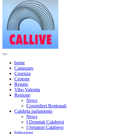
home
Catanzaro
Cosenza
Crotone
Reggio
Vibo Valentia
Regione
News
Consiglieri Regionali
Calabria parlamento
News
I Deputati Calabresi
I Senatori Calabresi
Istituzioni