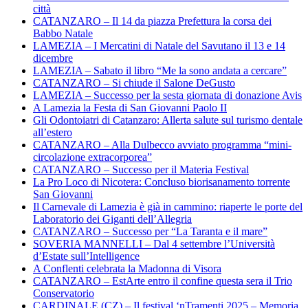
città
CATANZARO – Il 14 da piazza Prefettura la corsa dei
Babbo Natale
LAMEZIA – I Mercatini di Natale del Savutano il 13 e 14
dicembre
LAMEZIA – Sabato il libro “Me la sono andata a cercare”
CATANZARO – Si chiude il Salone DeGusto
LAMEZIA – Successo per la sesta giornata di donazione Avis
A Lamezia la Festa di San Giovanni Paolo II
Gli Odontoiatri di Catanzaro: Allerta salute sul turismo dentale
all’estero
CATANZARO – Alla Dulbecco avviato programma “mini-
circolazione extracorporea”
CATANZARO – Successo per il Materia Festival
La Pro Loco di Nicotera: Concluso biorisanamento torrente
San Giovanni
Il Carnevale di Lamezia è già in cammino: riaperte le porte del
Laboratorio dei Giganti dell’Allegria
CATANZARO – Successo per “La Taranta e il mare”
SOVERIA MANNELLI – Dal 4 settembre l’Università
d’Estate sull’Intelligence
A Conflenti celebrata la Madonna di Visora
CATANZARO – EstArte entro il confine questa sera il Trio
Conservatorio
CARDINALE (CZ) – Il festival ‘nTramenti 2025 – Memoria