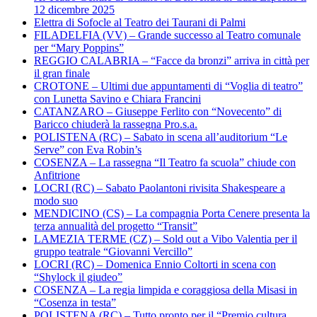
12 dicembre 2025
Elettra di Sofocle al Teatro dei Taurani di Palmi
FILADELFIA (VV) – Grande successo al Teatro comunale
per “Mary Poppins”
REGGIO CALABRIA – “Facce da bronzi” arriva in città per
il gran finale
CROTONE – Ultimi due appuntamenti di “Voglia di teatro”
con Lunetta Savino e Chiara Francini
CATANZARO – Giuseppe Ferlito con “Novecento” di
Baricco chiuderà la rassegna Pro.s.a.
POLISTENA (RC) – Sabato in scena all’auditorium “Le
Serve” con Eva Robin’s
COSENZA – La rassegna “Il Teatro fa scuola” chiude con
Anfitrione
LOCRI (RC) – Sabato Paolantoni rivisita Shakespeare a
modo suo
MENDICINO (CS) – La compagnia Porta Cenere presenta la
terza annualità del progetto “Transit”
LAMEZIA TERME (CZ) – Sold out a Vibo Valentia per il
gruppo teatrale “Giovanni Vercillo”
LOCRI (RC) – Domenica Ennio Coltorti in scena con
“Shylock il giudeo”
COSENZA – La regia limpida e coraggiosa della Misasi in
“Cosenza in testa”
POLISTENA (RC) – Tutto pronto per il “Premio cultura