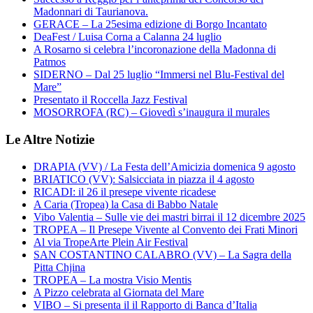
Madonnari di Taurianova.
GERACE – La 25esima edizione di Borgo Incantato
DeaFest / Luisa Corna a Calanna 24 luglio
A Rosarno si celebra l’incoronazione della Madonna di
Patmos
SIDERNO – Dal 25 luglio “Immersi nel Blu-Festival del
Mare”
Presentato il Roccella Jazz Festival
MOSORROFA (RC) – Giovedì s’inaugura il murales
Le Altre Notizie
DRAPIA (VV) / La Festa dell’Amicizia domenica 9 agosto
BRIATICO (VV): Salsicciata in piazza il 4 agosto
RICADI: il 26 il presepe vivente ricadese
A Caria (Tropea) la Casa di Babbo Natale
Vibo Valentia – Sulle vie dei mastri birrai il 12 dicembre 2025
TROPEA – Il Presepe Vivente al Convento dei Frati Minori
Al via TropeArte Plein Air Festival
SAN COSTANTINO CALABRO (VV) – La Sagra della
Pitta Chjina
TROPEA – La mostra Visio Mentis
A Pizzo celebrata al Giornata del Mare
VIBO – Si presenta il il Rapporto di Banca d’Italia