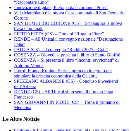
“Raccontare Lino”
Innovazione digitale, Pietrapaola è comune “Polis”
Villa Marchianò è la nuova Casa comunale di San Demetrio
Corone
SAN DEMETRIO CORONE (CS) – S’inaugura la nuova
Casa Comunale
PIETRAFITTA (CS) – Domani “Ruga in Fiore”
RENDE – All’Unical il convegno nazionale “Destinazione
Italia”
PAOLA (CS) – Il convegno “Redditi 2025 e Cpb”
COSENZA – Giovedì si presenta il libro di Santo Gioffrè
COSENZA – Si presenta il libro “Incontri ravvicinati” di
Antonio Monda
Il prof. Franco Rubino: Serve approccio integrato per
stimolare la crescita economica della Calabria
SPEZZANO ALBANESE (CS) – Concluso il weekend
dell’Arberia
RENDE (CS) – All’Unical si presenta il libro su Papa
Francesco
SAN GIOVANNI IN FIORE (CS) – Torna il primario di
Medicina
Le Altre Notizie
Crotone / Ad Humus- Federico Sironi al Castello Carlo V fino