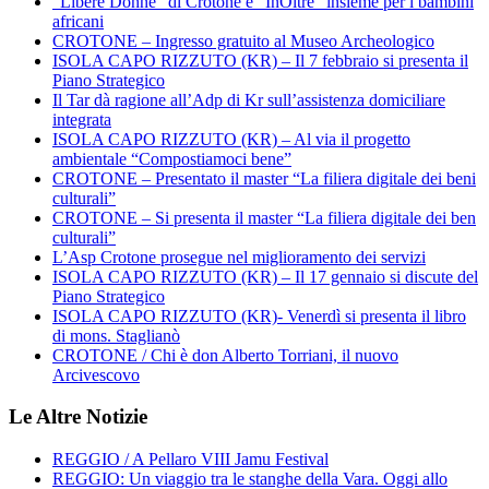
“Libere Donne” di Crotone e “InOltre” insieme per i bambini
africani
CROTONE – Ingresso gratuito al Museo Archeologico
ISOLA CAPO RIZZUTO (KR) – Il 7 febbraio si presenta il
Piano Strategico
Il Tar dà ragione all’Adp di Kr sull’assistenza domiciliare
integrata
ISOLA CAPO RIZZUTO (KR) – Al via il progetto
ambientale “Compostiamoci bene”
CROTONE – Presentato il master “La filiera digitale dei beni
culturali”
CROTONE – Si presenta il master “La filiera digitale dei ben
culturali”
L’Asp Crotone prosegue nel miglioramento dei servizi
ISOLA CAPO RIZZUTO (KR) – Il 17 gennaio si discute del
Piano Strategico
ISOLA CAPO RIZZUTO (KR)- Venerdì si presenta il libro
di mons. Staglianò
CROTONE / Chi è don Alberto Torriani, il nuovo
Arcivescovo
Le Altre Notizie
REGGIO / A Pellaro VIII Jamu Festival
REGGIO: Un viaggio tra le stanghe della Vara. Oggi allo