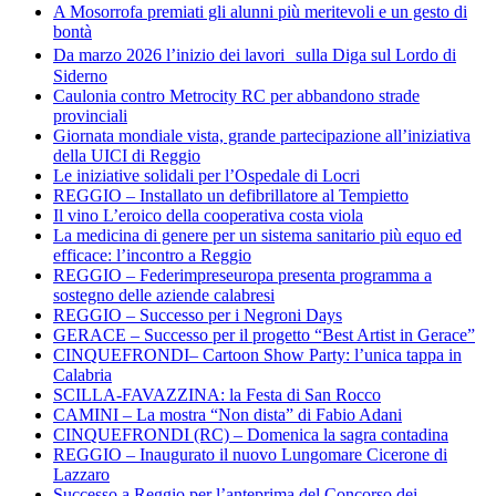
A Mosorrofa premiati gli alunni più meritevoli e un gesto di
bontà
Da marzo 2026 l’inizio dei lavori sulla Diga sul Lordo di
Siderno
Caulonia contro Metrocity RC per abbandono strade
provinciali
Giornata mondiale vista, grande partecipazione all’iniziativa
della UICI di Reggio
Le iniziative solidali per l’Ospedale di Locri
REGGIO – Installato un defibrillatore al Tempietto
Il vino L’eroico della cooperativa costa viola
La medicina di genere per un sistema sanitario più equo ed
efficace: l’incontro a Reggio
REGGIO – Federimpreseuropa presenta programma a
sostegno delle aziende calabresi
REGGIO – Successo per i Negroni Days
GERACE – Successo per il progetto “Best Artist in Gerace”
CINQUEFRONDI– Cartoon Show Party: l’unica tappa in
Calabria
SCILLA-FAVAZZINA: la Festa di San Rocco
CAMINI – La mostra “Non dista” di Fabio Adani
CINQUEFRONDI (RC) – Domenica la sagra contadina
REGGIO – Inaugurato il nuovo Lungomare Cicerone di
Lazzaro
Successo a Reggio per l’anteprima del Concorso dei