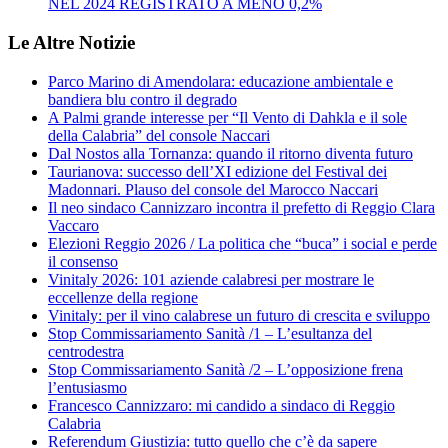
NEL 2024 REGISTRATO A MENO 0,2%
Le Altre Notizie
Parco Marino di Amendolara: educazione ambientale e
bandiera blu contro il degrado
A Palmi grande interesse per “Il Vento di Dahkla e il sole
della Calabria” del console Naccari
Dal Nostos alla Tornanza: quando il ritorno diventa futuro
Taurianova: successo dell’XI edizione del Festival dei
Madonnari. Plauso del console del Marocco Naccari
Il neo sindaco Cannizzaro incontra il prefetto di Reggio Clara
Vaccaro
Elezioni Reggio 2026 / La politica che “buca” i social e perde
il consenso
Vinitaly 2026: 101 aziende calabresi per mostrare le
eccellenze della regione
Vinitaly: per il vino calabrese un futuro di crescita e sviluppo
Stop Commissariamento Sanità /1 – L’esultanza del
centrodestra
Stop Commissariamento Sanità /2 – L’opposizione frena
l’entusiasmo
Francesco Cannizzaro: mi candido a sindaco di Reggio
Calabria
Referendum Giustizia: tutto quello che c’è da sapere