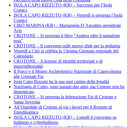
ISOLA CAPO RIZZUTO (KR) – Successo per l’Isola
Comics
ISOLA CAPO RIZZUTO (KR) – Venerdì si presenta l’Isola
Comics
CIRÒ MARINA (KR) – Mariangela D’Agostino presidente
Avis
CROTONE – Si presenta il libro “Andrea oltre il pantalone
rosa”
CROTONE – Il convegno sulle nuove sfide per la pediatria
Venerdì a Cirò si celebra la 13esima Giornata regionale del
Calendario
CROTONE – A lezione di identità territoriale e di
imprenditorialità
Il Parco e il Museo Archeologico Nazionale di Capocolonna
alle Giornate Fai
Isola Capo Rizzuto ha la sua oasi canina della legalità
Naufragio di Cutro, sono passati due anni, ma Crotone non ha
dimenticato
CROTONE – Si presenta la delegazione Fai di Crotone e
Santa Severina
All’Ospedale di Crotone al via i lavori per il Reparto di
Emodinamica
ISOLA CAPO RIZZUTO (KR) – Lunedì il convegno su
bullismo e cyberbullismo