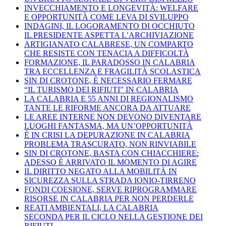
INVECCHIAMENTO E LONGEVITÀ: WELFARE
E OPPORTUNITÀ COME LEVA DI SVILUPPO
INDAGINI, IL LOGORAMENTO DI OCCHIUTO
IL PRESIDENTE ASPETTA L’ARCHIVIAZIONE
ARTIGIANATO CALABRESE, UN COMPARTO
CHE RESISTE CON TENACIA A DIFFICOLTÀ
FORMAZIONE, IL PARADOSSO IN CALABRIA
TRA ECCELLENZA E FRAGILITÀ SCOLASTICA
SIN DI CROTONE, È NECESSARIO FERMARE
“IL TURISMO DEI RIFIUTI” IN CALABRIA
LA CALABRIA E 55 ANNI DI REGIONALISMO
TANTE LE RIFORME ANCORA DA ATTUARE
LE AREE INTERNE NON DEVONO DIVENTARE
LUOGHI FANTASMA, MA UN’OPPORTUNITÀ
È IN CRISI LA DEPURAZIONE IN CALABRIA
PROBLEMA TRASCURATO, NON RINVIABILE
SIN DI CROTONE, BASTA CON CHIACCHIERE:
ADESSO È ARRIVATO IL MOMENTO DI AGIRE
IL DIRITTO NEGATO ALLA MOBILITÀ IN
SICUREZZA SULLA STRADA IONIO-TIRRENO
FONDI COESIONE, SERVE RIPROGRAMMARE
RISORSE IN CALABRIA PER NON PERDERLE
REATI AMBIENTALI, LA CALABRIA
SECONDA PER IL CICLO NELLA GESTIONE DEI
RIFIUTI