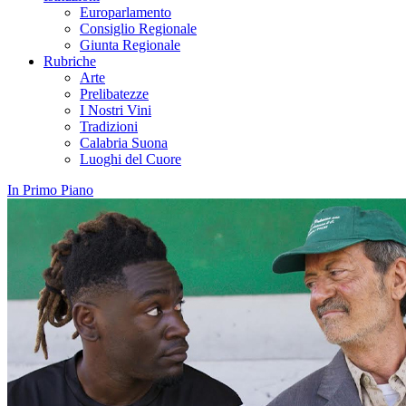
Europarlamento
Consiglio Regionale
Giunta Regionale
Rubriche
Arte
Prelibatezze
I Nostri Vini
Tradizioni
Calabria Suona
Luoghi del Cuore
In Primo Piano