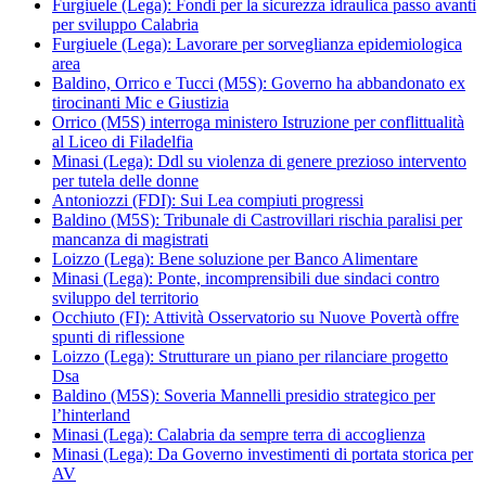
Furgiuele (Lega): Fondi per la sicurezza idraulica passo avanti
per sviluppo Calabria
Furgiuele (Lega): Lavorare per sorveglianza epidemiologica
area
Baldino, Orrico e Tucci (M5S): Governo ha abbandonato ex
tirocinanti Mic e Giustizia
Orrico (M5S) interroga ministero Istruzione per conflittualità
al Liceo di Filadelfia
Minasi (Lega): Ddl su violenza di genere prezioso intervento
per tutela delle donne
Antoniozzi (FDI): Sui Lea compiuti progressi
Baldino (M5S): Tribunale di Castrovillari rischia paralisi per
mancanza di magistrati
Loizzo (Lega): Bene soluzione per Banco Alimentare
Minasi (Lega): Ponte, incomprensibili due sindaci contro
sviluppo del territorio
Occhiuto (FI): Attività Osservatorio su Nuove Povertà offre
spunti di riflessione
Loizzo (Lega): Strutturare un piano per rilanciare progetto
Dsa
Baldino (M5S): Soveria Mannelli presidio strategico per
l’hinterland
Minasi (Lega): Calabria da sempre terra di accoglienza
Minasi (Lega): Da Governo investimenti di portata storica per
AV