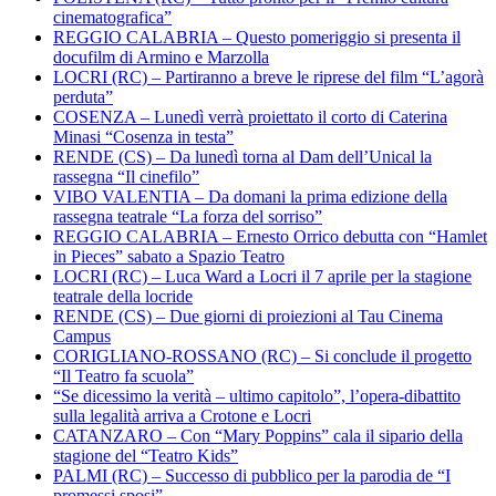
cinematografica”
REGGIO CALABRIA – Questo pomeriggio si presenta il
docufilm di Armino e Marzolla
LOCRI (RC) – Partiranno a breve le riprese del film “L’agorà
perduta”
COSENZA – Lunedì verrà proiettato il corto di Caterina
Minasi “Cosenza in testa”
RENDE (CS) – Da lunedì torna al Dam dell’Unical la
rassegna “Il cinefilo”
VIBO VALENTIA – Da domani la prima edizione della
rassegna teatrale “La forza del sorriso”
REGGIO CALABRIA – Ernesto Orrico debutta con “Hamlet
in Pieces” sabato a Spazio Teatro
LOCRI (RC) – Luca Ward a Locri il 7 aprile per la stagione
teatrale della locride
RENDE (CS) – Due giorni di proiezioni al Tau Cinema
Campus
CORIGLIANO-ROSSANO (RC) – Si conclude il progetto
“Il Teatro fa scuola”
“Se dicessimo la verità – ultimo capitolo”, l’opera-dibattito
sulla legalità arriva a Crotone e Locri
CATANZARO – Con “Mary Poppins” cala il sipario della
stagione del “Teatro Kids”
PALMI (RC) – Successo di pubblico per la parodia de “I
promessi sposi”