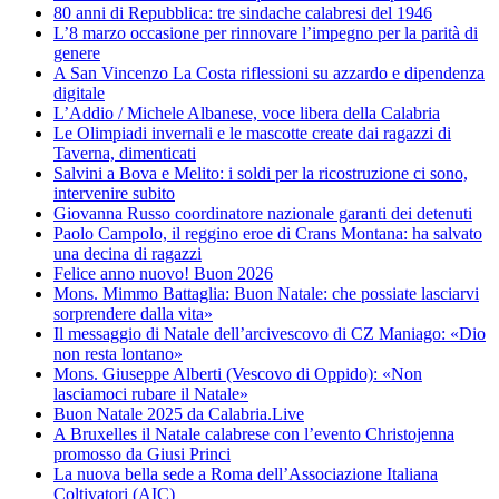
80 anni di Repubblica: tre sindache calabresi del 1946
L’8 marzo occasione per rinnovare l’impegno per la parità di
genere
A San Vincenzo La Costa riflessioni su azzardo e dipendenza
digitale
L’Addio / Michele Albanese, voce libera della Calabria
Le Olimpiadi invernali e le mascotte create dai ragazzi di
Taverna, dimenticati
Salvini a Bova e Melito: i soldi per la ricostruzione ci sono,
intervenire subito
Giovanna Russo coordinatore nazionale garanti dei detenuti
Paolo Campolo, il reggino eroe di Crans Montana: ha salvato
una decina di ragazzi
Felice anno nuovo! Buon 2026
Mons. Mimmo Battaglia: Buon Natale: che possiate lasciarvi
sorprendere dalla vita»
Il messaggio di Natale dell’arcivescovo di CZ Maniago: «Dio
non resta lontano»
Mons. Giuseppe Alberti (Vescovo di Oppido): «Non
lasciamoci rubare il Natale»
Buon Natale 2025 da Calabria.Live
A Bruxelles il Natale calabrese con l’evento Christojenna
promosso da Giusi Princi
La nuova bella sede a Roma dell’Associazione Italiana
Coltivatori (AIC)