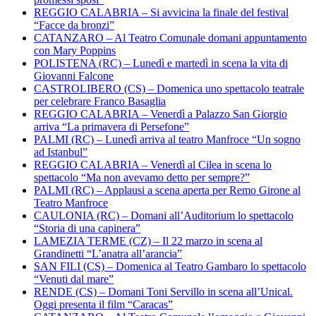
REGGIO CALABRIA – Si avvicina la finale del festival
“Facce da bronzi”
CATANZARO – Al Teatro Comunale domani appuntamento
con Mary Poppins
POLISTENA (RC) – Lunedì e martedì in scena la vita di
Giovanni Falcone
CASTROLIBERO (CS) – Domenica uno spettacolo teatrale
per celebrare Franco Basaglia
REGGIO CALABRIA – Venerdì a Palazzo San Giorgio
arriva “La primavera di Persefone”
PALMI (RC) – Lunedì arriva al teatro Manfroce “Un sogno
ad Istanbul”
REGGIO CALABRIA – Venerdì al Cilea in scena lo
spettacolo “Ma non avevamo detto per sempre?”
PALMI (RC) – Applausi a scena aperta per Remo Girone al
Teatro Manfroce
CAULONIA (RC) – Domani all’Auditorium lo spettacolo
“Storia di una capinera”
LAMEZIA TERME (CZ) – Il 22 marzo in scena al
Grandinetti “L’anatra all’arancia”
SAN FILI (CS) – Domenica al Teatro Gambaro lo spettacolo
“Venuti dal mare”
RENDE (CS) – Domani Toni Servillo in scena all’Unical.
Oggi presenta il film “Caracas”