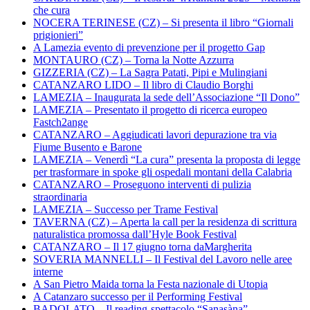
che cura
NOCERA TERINESE (CZ) – Si presenta il libro “Giornali
prigionieri”
A Lamezia evento di prevenzione per il progetto Gap
MONTAURO (CZ) – Torna la Notte Azzurra
GIZZERIA (CZ) – La Sagra Patati, Pipi e Mulingiani
CATANZARO LIDO – Il libro di Claudio Borghi
LAMEZIA – Inaugurata la sede dell’Associazione “Il Dono”
LAMEZIA – Presentato il progetto di ricerca europeo
Fastch2ange
CATANZARO – Aggiudicati lavori depurazione tra via
Fiume Busento e Barone
LAMEZIA – Venerdì “La cura” presenta la proposta di legge
per trasformare in spoke gli ospedali montani della Calabria
CATANZARO – Proseguono interventi di pulizia
straordinaria
LAMEZIA – Successo per Trame Festival
TAVERNA (CZ) – Aperta la call per la residenza di scrittura
naturalistica promossa dall’Hyle Book Festival
CATANZARO – Il 17 giugno torna daMargherita
SOVERIA MANNELLI – Il Festival del Lavoro nelle aree
interne
A San Pietro Maida torna la Festa nazionale di Utopia
A Catanzaro successo per il Performing Festival
BADOLATO – Il reading-spettacolo “Sanasàna”