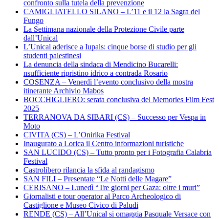
confronto sulla tutela della prevenzione
CAMIGLIATELLO SILANO – L’11 e il 12 la Sagra del
Fungo
La Settimana nazionale della Protezione Civile parte
dall’Unical
L’Unical aderisce a Iupals: cinque borse di studio per gli
studenti palestinesi
La denuncia della sindaca di Mendicino Bucarelli:
nsufficiente ripristino idrico a contrada Rosario
COSENZA – Venerdì l’evento conclusivo della mostra
itinerante Archivio Mabos
BOCCHIGLIERO: serata conclusiva del Memories Film Fest
2025
TERRANOVA DA SIBARI (CS) – Successo per Vespa in
Moto
CIVITA (CS) – L’Onirika Festival
Inaugurato a Lorica il Centro informazioni turistiche
SAN LUCIDO (CS) – Tutto pronto per i Fotografia Calabria
Festival
Castrolibero rilancia la sfida al randagismo
SAN FILI – Presentate “Le Notti delle Magare”
CERISANO – Lunedì “Tre giorni per Gaza: oltre i muri”
Giornalisti e tour operator al Parco Archeologico di
Castiglione e Museo Civico di Paludi
RENDE (CS) – All’Unical si omaggia Pasquale Versace con