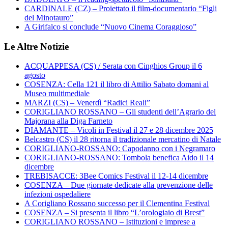
CARDINALE (CZ) – Proiettato il film-documentario “Figli
del Minotauro”
A Girifalco si conclude “Nuovo Cinema Coraggioso”
Le Altre Notizie
ACQUAPPESA (CS) / Serata con Cinghios Group il 6
agosto
COSENZA: Cella 121 il libro di Attilio Sabato domani al
Museo multimediale
MARZI (CS) – Venerdì “Radici Reali”
CORIGLIANO ROSSANO – Gli studenti dell’Agrario del
Majorana alla Diga Farneto
DIAMANTE – Vicoli in Festival il 27 e 28 dicembre 2025
Belcastro (CS) il 28 ritorna il tradizionale mercatino di Natale
CORIGLIANO-ROSSANO: Capodanno con i Negramaro
CORIGLIANO-ROSSANO: Tombola benefica Aido il 14
dicembre
TREBISACCE: 3Bee Comics Festival il 12-14 dicembre
COSENZA – Due giornate dedicate alla prevenzione delle
infezioni ospedaliere
A Corigliano Rossano successo per il Clementina Festival
COSENZA – Si presenta il libro “L’orologiaio di Brest”
CORIGLIANO ROSSANO – Istituzioni e imprese a