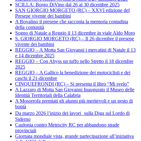
SCILLA: Borgo DiVino dal 26 al 30 dicembre 2025
SAN GIORGIO MORGETO (RC) – XXVI edizione del
Presepe vivente dei bambini
A Bovalino il presepe che racconta la memoria contadina
della comunità
Sogno di Natale a Reggio il 13 dicembre in viale Aldo Moro
S. GIORGIO MORGETO (RC) – Il 26 dicembre il presepe
vivente dei bambini
REGGIO – A Motta San Giovanni i mercatini di Natale il 13
e 14 dicembre 2025
REGGIO – Con Abyss un tuffo nello Stretto il 18 dicembre
2025
REGGIO – A Gallico la benedizione dei motociclisti e dei
caschi il 21-dicembre
CINQUEFRONDI (RC) – Si presenta il libro “Mi svelo”
A Lazzaro di Motta San Giovanni Inaugurato il Museo delle
Identità Territoriali della Calabria
A Mosorrofa premiati gli alunni più meritevoli e un gesto di
bontà
Da marzo 2026 l’inizio dei lavori sulla Diga sul Lordo di
Siderno
Caulonia contro Metrocity RC per abbandono strade
provinciali
Giornata mondiale vista, grande partecipazione all’iniziativa