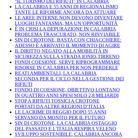
“IL TURISMO DEI RIFIUTI” IN CALABRIA
LA CALABRIA E 55 ANNI DI REGIONALISMO
TANTE LE RIFORME ANCORA DA ATTUARE
LE AREE INTERNE NON DEVONO DIVENTARE
LUOGHI FANTASMA, MA UN’OPPORTUNITÀ
È IN CRISI LA DEPURAZIONE IN CALABRIA
PROBLEMA TRASCURATO, NON RINVIABILE
SIN DI CROTONE, BASTA CON CHIACCHIERE:
ADESSO È ARRIVATO IL MOMENTO DI AGIRE
IL DIRITTO NEGATO ALLA MOBILITÀ IN
SICUREZZA SULLA STRADA IONIO-TIRRENO
FONDI COESIONE, SERVE RIPROGRAMMARE
RISORSE IN CALABRIA PER NON PERDERLE
REATI AMBIENTALI, LA CALABRIA
SECONDA PER IL CICLO NELLA GESTIONE DEI
RIFIUTI
FONDO DI COESIONE, OBIETTIVO LONTANO
IN QUATTRO ANNI SPESI SOLO 2,8 MILIARDI
STOP A RIFIUTI TOSSICI A CROTONE
PORTATI DA ALTRE REGIONI D’ITALIA
LE LACRIME DI REGGIO DOPO 55 ANNI
SERVANO DA MONITO PER IL FUTURO
SIN DI CROTONE, LA CALABRIA OSTAGGIO
DEL PASSATO E L’ITALIA RESPIRA VELENO
SVILUPPO SOSTENIBILE, CALABRIA ANCORA