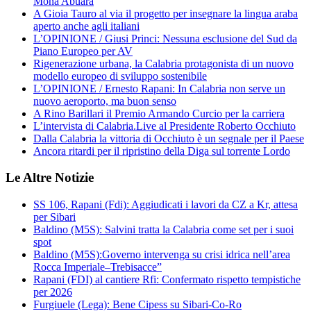
Mona Abuara
A Gioia Tauro al via il progetto per insegnare la lingua araba
aperto anche agli italiani
L’OPINIONE / Giusi Princi: Nessuna esclusione del Sud da
Piano Europeo per AV
Rigenerazione urbana, la Calabria protagonista di un nuovo
modello europeo di sviluppo sostenibile
L’OPINIONE / Ernesto Rapani: In Calabria non serve un
nuovo aeroporto, ma buon senso
A Rino Barillari il Premio Armando Curcio per la carriera
L’intervista di Calabria.Live al Presidente Roberto Occhiuto
Dalla Calabria la vittoria di Occhiuto è un segnale per il Paese
Ancora ritardi per il ripristino della Diga sul torrente Lordo
Le Altre Notizie
SS 106, Rapani (Fdi): Aggiudicati i lavori da CZ a Kr, attesa
per Sibari
Baldino (M5S): Salvini tratta la Calabria come set per i suoi
spot
Baldino (M5S):Governo intervenga su crisi idrica nell’area
Rocca Imperiale–Trebisacce”
Rapani (FDI) al cantiere Rfi: Confermato rispetto tempistiche
per 2026
Furgiuele (Lega): Bene Cipess su Sibari-Co-Ro