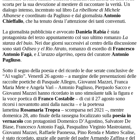
scorta per la sua devozione al mestiere di raccontare la verità. Un
dialogo intenso, incentrato sul libro
La ribellione di Michele
Albanese
e coordinato da Pagliuso e dal giornalista
Antonio
Chieffallo
, che ha tenuto desta l’attenzione dei tanti convenuti.
La giornalista pubblicista e avvocato
Daniela Rabia
è stata
protagonista del terzo appuntamento col suo ultimo romanzo
La
stanza del buio
. Nei due giorni successivi al centro della discussione
sono stati
Odiseo y el Rio Atrato
, romanzo di esordio di
Francesco
Antonio Fagà
, e
L’arazzo algerino
, opera del curatore
Antonio
Pagliuso
.
Sotto il segno della poesia e del ricordo le due serate conclusive de
“Al vaglio”. Venerdì 26 agosto – a margine delle presentazioni delle
raccolte poetiche di Pasquale Allegro, Giovanni Mazzei, Franca
Maria Mete e Angela Varì – Antonio Pagliuso, Pierpaolo Sacco e
Giovanni Mazzei hanno ricordato in uno stimolante talk la figura e
la voce poetica di
Franco Costabile
– di cui il 27 agosto sono
ricorsi i novantotto anni dalla nascita – e la poetessa
lametina
Rosamaria Tropea
– scomparsa nel 2021 –, mentre
domenica 28, atto finale della rassegna focalizzato sulla
poesia in
vernacolo
con protagonisti Domenico D’Agostino, Salvatore De
Biase, Francesco Antonio Fagà, Pasqualino Virginio Mastroianni,
Giovanni Mazzei, Raffaele Paonessa, Pino Renda e Matteo Scalise,
è stato ricordato, grazie alle parole del padre Armando Zaffina e del