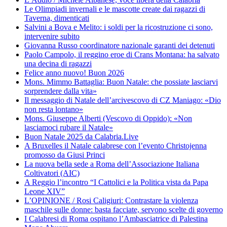
Le Olimpiadi invernali e le mascotte create dai ragazzi di
Taverna, dimenticati
Salvini a Bova e Melito: i soldi per la ricostruzione ci sono,
intervenire subito
Giovanna Russo coordinatore nazionale garanti dei detenuti
Paolo Campolo, il reggino eroe di Crans Montana: ha salvato
una decina di ragazzi
Felice anno nuovo! Buon 2026
Mons. Mimmo Battaglia: Buon Natale: che possiate lasciarvi
sorprendere dalla vita»
Il messaggio di Natale dell’arcivescovo di CZ Maniago: «Dio
non resta lontano»
Mons. Giuseppe Alberti (Vescovo di Oppido): «Non
lasciamoci rubare il Natale»
Buon Natale 2025 da Calabria.Live
A Bruxelles il Natale calabrese con l’evento Christojenna
promosso da Giusi Princi
La nuova bella sede a Roma dell’Associazione Italiana
Coltivatori (AIC)
A Reggio l’incontro “I Cattolici e la Politica vista da Papa
Leone XIV”
L’OPINIONE / Rosi Caligiuri: Contrastare la violenza
maschile sulle donne: basta facciate, servono scelte di governo
I Calabresi di Roma ospitano l’Ambasciatrice di Palestina