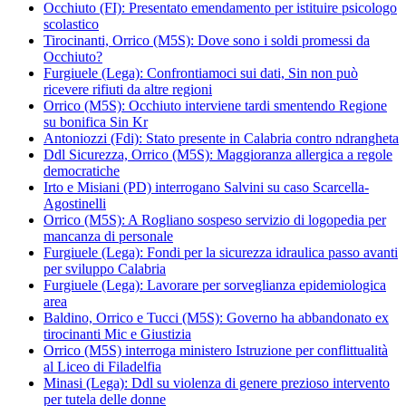
Occhiuto (FI): Presentato emendamento per istituire psicologo
scolastico
Tirocinanti, Orrico (M5S): Dove sono i soldi promessi da
Occhiuto?
Furgiuele (Lega): Confrontiamoci sui dati, Sin non può
ricevere rifiuti da altre regioni
Orrico (M5S): Occhiuto interviene tardi smentendo Regione
su bonifica Sin Kr
Antoniozzi (Fdi): Stato presente in Calabria contro ndrangheta
Ddl Sicurezza, Orrico (M5S): Maggioranza allergica a regole
democratiche
Irto e Misiani (PD) interrogano Salvini su caso Scarcella-
Agostinelli
Orrico (M5S): A Rogliano sospeso servizio di logopedia per
mancanza di personale
Furgiuele (Lega): Fondi per la sicurezza idraulica passo avanti
per sviluppo Calabria
Furgiuele (Lega): Lavorare per sorveglianza epidemiologica
area
Baldino, Orrico e Tucci (M5S): Governo ha abbandonato ex
tirocinanti Mic e Giustizia
Orrico (M5S) interroga ministero Istruzione per conflittualità
al Liceo di Filadelfia
Minasi (Lega): Ddl su violenza di genere prezioso intervento
per tutela delle donne