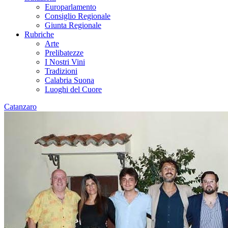
Europarlamento
Consiglio Regionale
Giunta Regionale
Rubriche
Arte
Prelibatezze
I Nostri Vini
Tradizioni
Calabria Suona
Luoghi del Cuore
Catanzaro