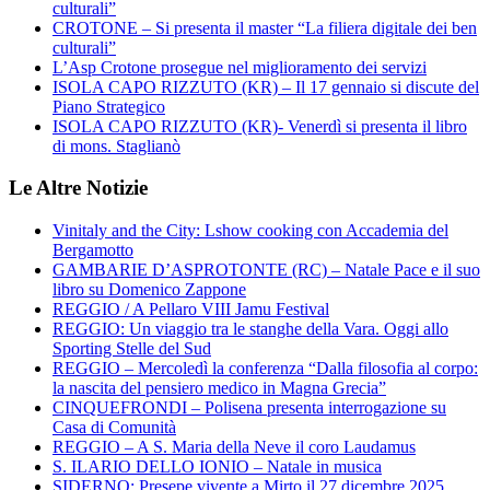
culturali”
CROTONE – Si presenta il master “La filiera digitale dei ben
culturali”
L’Asp Crotone prosegue nel miglioramento dei servizi
ISOLA CAPO RIZZUTO (KR) – Il 17 gennaio si discute del
Piano Strategico
ISOLA CAPO RIZZUTO (KR)- Venerdì si presenta il libro
di mons. Staglianò
Le Altre Notizie
Vinitaly and the City: Lshow cooking con Accademia del
Bergamotto
GAMBARIE D’ASPROTONTE (RC) – Natale Pace e il suo
libro su Domenico Zappone
REGGIO / A Pellaro VIII Jamu Festival
REGGIO: Un viaggio tra le stanghe della Vara. Oggi allo
Sporting Stelle del Sud
REGGIO – Mercoledì la conferenza “Dalla filosofia al corpo:
la nascita del pensiero medico in Magna Grecia”
CINQUEFRONDI – Polisena presenta interrogazione su
Casa di Comunità
REGGIO – A S. Maria della Neve il coro Laudamus
S. ILARIO DELLO IONIO – Natale in musica
SIDERNO: Presepe vivente a Mirto il 27 dicembre 2025