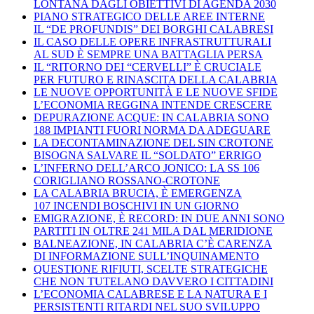
LONTANA DAGLI OBIETTIVI DI AGENDA 2030
PIANO STRATEGICO DELLE AREE INTERNE
IL “DE PROFUNDIS” DEI BORGHI CALABRESI
IL CASO DELLE OPERE INFRASTRUTTURALI
AL SUD È SEMPRE UNA BATTAGLIA PERSA
IL “RITORNO DEI “CERVELLI” È CRUCIALE
PER FUTURO E RINASCITA DELLA CALABRIA
LE NUOVE OPPORTUNITÀ E LE NUOVE SFIDE
L’ECONOMIA REGGINA INTENDE CRESCERE
DEPURAZIONE ACQUE: IN CALABRIA SONO
188 IMPIANTI FUORI NORMA DA ADEGUARE
LA DECONTAMINAZIONE DEL SIN CROTONE
BISOGNA SALVARE IL “SOLDATO” ERRIGO
L’INFERNO DELL’ARCO JONICO: LA SS 106
CORIGLIANO ROSSANO-CROTONE
LA CALABRIA BRUCIA, È EMERGENZA
107 INCENDI BOSCHIVI IN UN GIORNO
EMIGRAZIONE, È RECORD: IN DUE ANNI SONO
PARTITI IN OLTRE 241 MILA DAL MERIDIONE
BALNEAZIONE, IN CALABRIA C’È CARENZA
DI INFORMAZIONE SULL’INQUINAMENTO
QUESTIONE RIFIUTI, SCELTE STRATEGICHE
CHE NON TUTELANO DAVVERO I CITTADINI
L’ECONOMIA CALABRESE E LA NATURA E I
PERSISTENTI RITARDI NEL SUO SVILUPPO