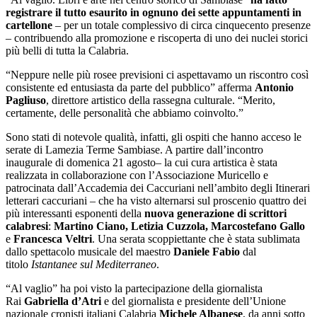
registrare il tutto esaurito in ognuno dei sette appuntamenti in
cartellone
– per un totale complessivo di circa cinquecento presenze
– contribuendo alla promozione e riscoperta di uno dei nuclei storici
più belli di tutta la Calabria.
“Neppure nelle più rosee previsioni ci aspettavamo un riscontro così
consistente ed entusiasta da parte del pubblico” afferma
Antonio
Pagliuso
, direttore artistico della rassegna culturale. “Merito,
certamente, delle personalità che abbiamo coinvolto.”
Sono stati di notevole qualità, infatti, gli ospiti che hanno acceso le
serate di Lamezia Terme Sambiase. A partire dall’incontro
inaugurale di domenica 21 agosto– la cui cura artistica è stata
realizzata in collaborazione con l’Associazione Muricello e
patrocinata dall’Accademia dei Caccuriani nell’ambito degli Itinerari
letterari caccuriani – che ha visto alternarsi sul proscenio quattro dei
più interessanti esponenti della
nuova generazione di scrittori
calabresi
:
Martino Ciano, Letizia Cuzzola, Marcostefano Gallo
e
Francesca Veltri
. Una serata scoppiettante che è stata sublimata
dallo spettacolo musicale del maestro
Daniele Fabio
dal
titolo
Istantanee sul Mediterraneo
.
“Al vaglio” ha poi visto la partecipazione della giornalista
Rai
Gabriella d’Atri
e del giornalista e presidente dell’Unione
nazionale cronisti italiani Calabria
Michele Albanese
, da anni sotto