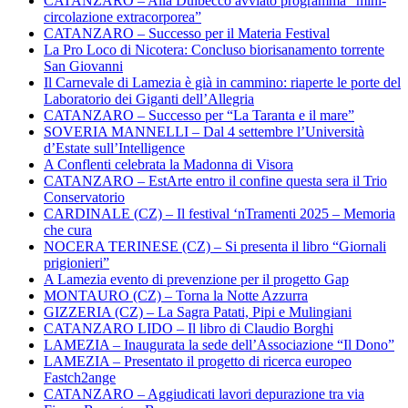
CATANZARO – Alla Dulbecco avviato programma “mini-
circolazione extracorporea”
CATANZARO – Successo per il Materia Festival
La Pro Loco di Nicotera: Concluso biorisanamento torrente
San Giovanni
Il Carnevale di Lamezia è già in cammino: riaperte le porte del
Laboratorio dei Giganti dell’Allegria
CATANZARO – Successo per “La Taranta e il mare”
SOVERIA MANNELLI – Dal 4 settembre l’Università
d’Estate sull’Intelligence
A Conflenti celebrata la Madonna di Visora
CATANZARO – EstArte entro il confine questa sera il Trio
Conservatorio
CARDINALE (CZ) – Il festival ‘nTramenti 2025 – Memoria
che cura
NOCERA TERINESE (CZ) – Si presenta il libro “Giornali
prigionieri”
A Lamezia evento di prevenzione per il progetto Gap
MONTAURO (CZ) – Torna la Notte Azzurra
GIZZERIA (CZ) – La Sagra Patati, Pipi e Mulingiani
CATANZARO LIDO – Il libro di Claudio Borghi
LAMEZIA – Inaugurata la sede dell’Associazione “Il Dono”
LAMEZIA – Presentato il progetto di ricerca europeo
Fastch2ange
CATANZARO – Aggiudicati lavori depurazione tra via