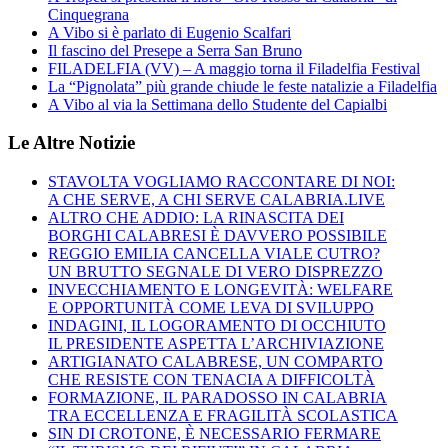
Cinquegrana
A Vibo si è parlato di Eugenio Scalfari
Il fascino del Presepe a Serra San Bruno
FILADELFIA (VV) – A maggio torna il Filadelfia Festival
La “Pignolata” più grande chiude le feste natalizie a Filadelfia
A Vibo al via la Settimana dello Studente del Capialbi
Le Altre Notizie
STAVOLTA VOGLIAMO RACCONTARE DI NOI:
A CHE SERVE, A CHI SERVE CALABRIA.LIVE
ALTRO CHE ADDIO: LA RINASCITA DEI
BORGHI CALABRESI È DAVVERO POSSIBILE
REGGIO EMILIA CANCELLA VIALE CUTRO?
UN BRUTTO SEGNALE DI VERO DISPREZZO
INVECCHIAMENTO E LONGEVITÀ: WELFARE
E OPPORTUNITÀ COME LEVA DI SVILUPPO
INDAGINI, IL LOGORAMENTO DI OCCHIUTO
IL PRESIDENTE ASPETTA L’ARCHIVIAZIONE
ARTIGIANATO CALABRESE, UN COMPARTO
CHE RESISTE CON TENACIA A DIFFICOLTÀ
FORMAZIONE, IL PARADOSSO IN CALABRIA
TRA ECCELLENZA E FRAGILITÀ SCOLASTICA
SIN DI CROTONE, È NECESSARIO FERMARE