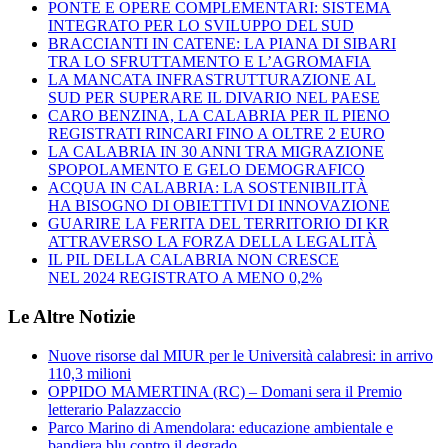
PONTE E OPERE COMPLEMENTARI: SISTEMA
INTEGRATO PER LO SVILUPPO DEL SUD
BRACCIANTI IN CATENE: LA PIANA DI SIBARI
TRA LO SFRUTTAMENTO E L’AGROMAFIA
LA MANCATA INFRASTRUTTURAZIONE AL
SUD PER SUPERARE IL DIVARIO NEL PAESE
CARO BENZINA, LA CALABRIA PER IL PIENO
REGISTRATI RINCARI FINO A OLTRE 2 EURO
LA CALABRIA IN 30 ANNI TRA MIGRAZIONE
SPOPOLAMENTO E GELO DEMOGRAFICO
ACQUA IN CALABRIA: LA SOSTENIBILITÀ
HA BISOGNO DI OBIETTIVI DI INNOVAZIONE
GUARIRE LA FERITA DEL TERRITORIO DI KR
ATTRAVERSO LA FORZA DELLA LEGALITÀ
IL PIL DELLA CALABRIA NON CRESCE
NEL 2024 REGISTRATO A MENO 0,2%
Le Altre Notizie
Nuove risorse dal MIUR per le Università calabresi: in arrivo
110,3 milioni
OPPIDO MAMERTINA (RC) – Domani sera il Premio
letterario Palazzaccio
Parco Marino di Amendolara: educazione ambientale e
bandiera blu contro il degrado