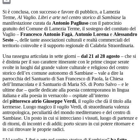
Email
Si è conclusa, con successo e favore di pubblico, a Lamezia
Terme,
Al Vaglio. Libri e arte nel centro storico di Sambiase
la
manifestazione curata da
Antonio Pagliuso
con il patrocinio
gratuito del Comune di Lamezia Terme, il sostegno del comitato del
Vaglio –
Francesco
Antonio Fagà
,
Antonio Lorena
e
Alessandro
Sesto
–, delle tante associazioni culturali e realtà commerciali del
territorio coinvolte e il supporto regionale di Calabria Straordinaria.
Una rassegna articolata in sette giorni –
dal 21 al 28 agosto
– che si
è distinta per il suo carattere itinerante con le prime cinque serate
svolte in luoghi dal grande valore culturale e religioso del centro
storico dell’ex comune autonomo di Sambiase – vale a dire la
parrocchia del Santuario di San Francesco di Paola, la Chiesa
dell’Immacolata e il Santuario di Maria SS. di Porto Salvo – e le
ultime due – quelle dedicate alla poesia contemporanea in lingua
italiana e alla poesia in vernacolo – ospitate all’interno
del
pittoresco atrio Giuseppe Verdi
, il
vaglio
che dà il titolo alla
kermesse. Luogo magico il
vaglio
Verdi, di straordinaria valenza
antropologica, peculiarità del mondo mediterraneo e del centro di
Sambiase. Un posto in cui si intrecciano i vissuti, luogo di partenze e
di ritorni, di incontri e di addii; porto sicuro in cui potere ritornare e
in cui ritrovare le proprie radici.
“Al vaglio. Libri e arte nel centro storico di Sambiase”
ha fatto