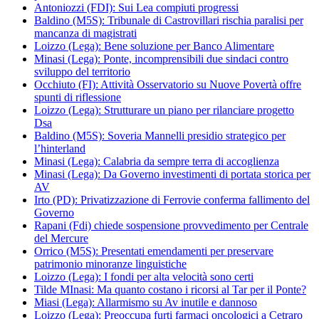
Antoniozzi (FDI): Sui Lea compiuti progressi
Baldino (M5S): Tribunale di Castrovillari rischia paralisi per
mancanza di magistrati
Loizzo (Lega): Bene soluzione per Banco Alimentare
Minasi (Lega): Ponte, incomprensibili due sindaci contro
sviluppo del territorio
Occhiuto (FI): Attività Osservatorio su Nuove Povertà offre
spunti di riflessione
Loizzo (Lega): Strutturare un piano per rilanciare progetto
Dsa
Baldino (M5S): Soveria Mannelli presidio strategico per
l’hinterland
Minasi (Lega): Calabria da sempre terra di accoglienza
Minasi (Lega): Da Governo investimenti di portata storica per
AV
Irto (PD): Privatizzazione di Ferrovie conferma fallimento del
Governo
Rapani (Fdi) chiede sospensione provvedimento per Centrale
del Mercure
Orrico (M5S): Presentati emendamenti per preservare
patrimonio minoranze linguistiche
Loizzo (Lega): I fondi per alta velocità sono certi
Tilde MInasi: Ma quanto costano i ricorsi al Tar per il Ponte?
Miasi (Lega): Allarmismo su Av inutile e dannoso
Loizzo (Lega): Preoccupa furti farmaci oncologici a Cetraro