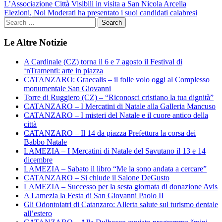
Navigazione
L’Associazione Città Visibili in visita a San Nicola Arcella
Elezioni, Noi Moderati ha presentato i suoi candidati calabresi
articoli
Le Altre Notizie
A Cardinale (CZ) torna il 6 e 7 agosto il Festival di
‘nTramenti: arte in piazza
CATANZARO: Graecalis – il folle volo oggi al Complesso
monumentale San Giovanni
Torre di Ruggiero (CZ) – “Riconosci cristiano la tua dignità”
CATANZARO – I Mercatini di Natale alla Galleria Mancuso
CATANZARO – I misteri del Natale e il cuore antico della
città
CATANZARO – Il 14 da piazza Prefettura la corsa dei
Babbo Natale
LAMEZIA – I Mercatini di Natale del Savutano il 13 e 14
dicembre
LAMEZIA – Sabato il libro “Me la sono andata a cercare”
CATANZARO – Si chiude il Salone DeGusto
LAMEZIA – Successo per la sesta giornata di donazione Avis
A Lamezia la Festa di San Giovanni Paolo II
Gli Odontoiatri di Catanzaro: Allerta salute sul turismo dentale
all’estero