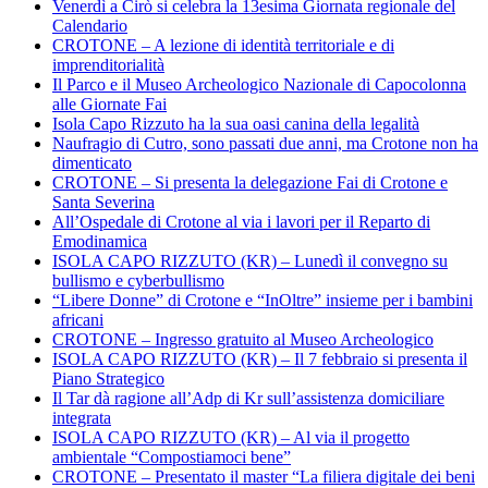
Venerdì a Cirò si celebra la 13esima Giornata regionale del
Calendario
CROTONE – A lezione di identità territoriale e di
imprenditorialità
Il Parco e il Museo Archeologico Nazionale di Capocolonna
alle Giornate Fai
Isola Capo Rizzuto ha la sua oasi canina della legalità
Naufragio di Cutro, sono passati due anni, ma Crotone non ha
dimenticato
CROTONE – Si presenta la delegazione Fai di Crotone e
Santa Severina
All’Ospedale di Crotone al via i lavori per il Reparto di
Emodinamica
ISOLA CAPO RIZZUTO (KR) – Lunedì il convegno su
bullismo e cyberbullismo
“Libere Donne” di Crotone e “InOltre” insieme per i bambini
africani
CROTONE – Ingresso gratuito al Museo Archeologico
ISOLA CAPO RIZZUTO (KR) – Il 7 febbraio si presenta il
Piano Strategico
Il Tar dà ragione all’Adp di Kr sull’assistenza domiciliare
integrata
ISOLA CAPO RIZZUTO (KR) – Al via il progetto
ambientale “Compostiamoci bene”
CROTONE – Presentato il master “La filiera digitale dei beni