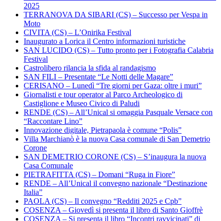
2025
TERRANOVA DA SIBARI (CS) – Successo per Vespa in
Moto
CIVITA (CS) – L’Onirika Festival
Inaugurato a Lorica il Centro informazioni turistiche
SAN LUCIDO (CS) – Tutto pronto per i Fotografia Calabria
Festival
Castrolibero rilancia la sfida al randagismo
SAN FILI – Presentate “Le Notti delle Magare”
CERISANO – Lunedì “Tre giorni per Gaza: oltre i muri”
Giornalisti e tour operator al Parco Archeologico di
Castiglione e Museo Civico di Paludi
RENDE (CS) – All’Unical si omaggia Pasquale Versace con
“Raccontare Lino”
Innovazione digitale, Pietrapaola è comune “Polis”
Villa Marchianò è la nuova Casa comunale di San Demetrio
Corone
SAN DEMETRIO CORONE (CS) – S’inaugura la nuova
Casa Comunale
PIETRAFITTA (CS) – Domani “Ruga in Fiore”
RENDE – All’Unical il convegno nazionale “Destinazione
Italia”
PAOLA (CS) – Il convegno “Redditi 2025 e Cpb”
COSENZA – Giovedì si presenta il libro di Santo Gioffrè
COSENZA – Si presenta il libro “Incontri ravvicinati” di