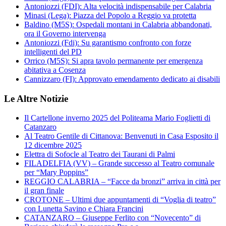
Antoniozzi (FDI): Alta velocità indispensabile per Calabria
Minasi (Lega): Piazza del Popolo a Reggio va protetta
Baldino (M5S): Ospedali montani in Calabria abbandonati,
ora il Governo intervenga
Antoniozzi (Fdi): Su garantismo confronto con forze
intelligenti del PD
Orrico (M5S): Si apra tavolo permanente per emergenza
abitativa a Cosenza
Cannizzaro (FI): Approvato emendamento dedicato ai disabili
Le Altre Notizie
Il Cartellone inverno 2025 del Politeama Mario Foglietti di
Catanzaro
Al Teatro Gentile di Cittanova: Benvenuti in Casa Esposito il
12 dicembre 2025
Elettra di Sofocle al Teatro dei Taurani di Palmi
FILADELFIA (VV) – Grande successo al Teatro comunale
per “Mary Poppins”
REGGIO CALABRIA – “Facce da bronzi” arriva in città per
il gran finale
CROTONE – Ultimi due appuntamenti di “Voglia di teatro”
con Lunetta Savino e Chiara Francini
CATANZARO – Giuseppe Ferlito con “Novecento” di