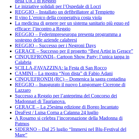
della UICI di Reggio
Le iniziative solidali per l’Ospedale di Locri
REGGIO – Installato un defibrillatore al Tempietto
Il vino L’eroico della cooperativa costa viola
La medicina di genere per un sistema sanitario più equo ed
efficace: l’incontro a Reggio
REGGIO – Federimpreseuropa presenta programma a
sostegno delle aziende calabresi
REGGIO – Successo per i Negroni Days
GERACE – Successo per il progetto “Best Artist in Gerace”
CINQUEFRONDI– Cartoon Show Party: l’unica tappa in
Calabria
SCILLA-FAVAZZINA: la Festa di San Rocco
CAMINI – La mostra “Non dista” di Fabio Adani
CINQUEFRONDI (RC) – Domenica la sagra contadina
REGGIO – Inaugurato il nuovo Lungomare Cicerone di
Lazzaro
Successo a Reggio per l’anteprima del Concorso dei
Madonnari di Taurianova.
GERACE – La 25esima edizione di Borgo Incantato
DeaFest / Luisa Corna a Calanna 24 luglio
A Rosarno si celebra l’incoronazione della Madonna di
Patmos
SIDERNO – Dal 25 luglio “Immersi nel Blu-Festival del
Mare”