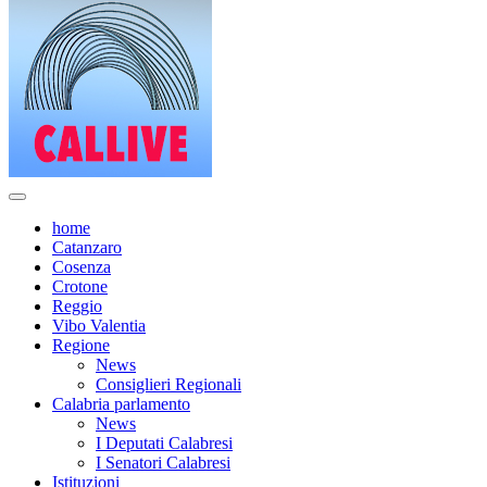
home
Catanzaro
Cosenza
Crotone
Reggio
Vibo Valentia
Regione
News
Consiglieri Regionali
Calabria parlamento
News
I Deputati Calabresi
I Senatori Calabresi
Istituzioni