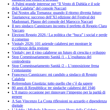
A Palmi grande interesse per “Il Vento di Dahkla e il sole
della Calabria” del console Naccari
Dal Nostos alla Tornanza: quando il ritorno diventa futuro
Taurianova: successo dell’XI edizione del Festival dei
Madonnari. Plauso del console del Marocco Naccari
Il neo sindaco Cannizzaro incontra il prefetto di Reggio Clara
Vaccaro
Elezioni Reggio 2026 / La politica che “buca” i social e perde
il consenso
Vinitaly 2026: 101 aziende calabresi per mostrare le
eccellenze della regione
Vinitaly: per il vino calabrese un futuro di crescita e sviluppo
Stop Commissariamento Sanità /1 – L’esultanza del
centrodestra
Stop Commissariamento Sanità /2 – L’opposizione frena
l’entusiasmo
Francesco Cannizzaro: mi candido a sindaco di Reggio
Calabria
Referendum Giustizia: tutto quello che c’è da sapere
80 anni di Repubblica: tre sindache calabresi del 1946
L’8 marzo occasione per rinnovare l’impegno per la parità di
genere
A San Vincenzo La Costa riflessioni su azzardo e dipendenza
digitale
L’Addio / Michele Albanese, voce libera della Calabria