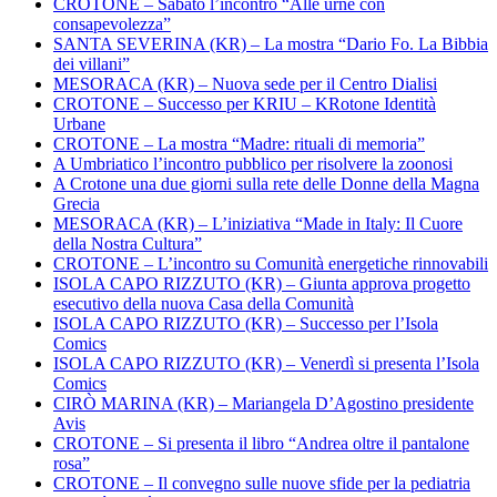
CROTONE – Sabato l’incontro “Alle urne con
consapevolezza”
SANTA SEVERINA (KR) – La mostra “Dario Fo. La Bibbia
dei villani”
MESORACA (KR) – Nuova sede per il Centro Dialisi
CROTONE – Successo per KRIU – KRotone Identità
Urbane
CROTONE – La mostra “Madre: rituali di memoria”
A Umbriatico l’incontro pubblico per risolvere la zoonosi
A Crotone una due giorni sulla rete delle Donne della Magna
Grecia
MESORACA (KR) – L’iniziativa “Made in Italy: Il Cuore
della Nostra Cultura”
CROTONE – L’incontro su Comunità energetiche rinnovabili
ISOLA CAPO RIZZUTO (KR) – Giunta approva progetto
esecutivo della nuova Casa della Comunità
ISOLA CAPO RIZZUTO (KR) – Successo per l’Isola
Comics
ISOLA CAPO RIZZUTO (KR) – Venerdì si presenta l’Isola
Comics
CIRÒ MARINA (KR) – Mariangela D’Agostino presidente
Avis
CROTONE – Si presenta il libro “Andrea oltre il pantalone
rosa”
CROTONE – Il convegno sulle nuove sfide per la pediatria