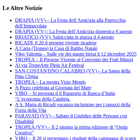
Le Altre Notizie
DRAPIA (VV) – La Festa dell’Amicizia alla Parrocchia
dell’Immacolata
DRAPIA (VV) / La Festa dell’Amicizia domenica 9 agosto
BRIATICO (VV): Salsicciata in piazza il 4 agosto
RICADI: il 26 il presepe vivente ricadese
A Caria (Tropea) la Casa di Babbo Natale
Vibo Valentia – Sulle vie dei mastri birrai il 12 dicembre 2025
TROPEA – Il Presepe Vivente al Convento dei Frati Minori
Al via TropeArte Plein Air Festival
SAN COSTANTINO CALABRO (VV) – La Sagra della
Pitta Chjina
TROPEA – La mostra Visio Mentis
A Pizzo celebrata al Giornata del Mare
VIBO – Si presenta il il Rapporto di Banca d’Italia
“L’economia della Calabria.
A S. Maria di Ricadi vacanza-inclusione per i ragazzi della
Forza della Vita
PARAVATI (VV) – Sabato il Giubileo delle Persone con
Disabilità
TROPEA (VV) – Il 2 giugno la prima edizione di “Onda
Creativa”
VIBO – Il 28 si presentano i risultati della campagna di scavo