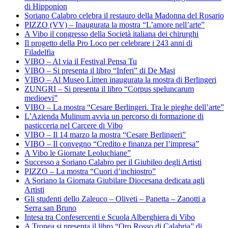
di Hipponion
Soriano Calabro celebra il restauro della Madonna del Rosario
PIZZO (VV) – Inaugurata la mostra “L’amore nell’arte”
A Vibo il congresso della Società italiana dei chirurghi
Il progetto della Pro Loco per celebrare i 243 anni di
Filadelfia
VIBO – Al via il Festival Pensa Tu
VIBO – Si presenta il libro “Inferi” di De Masi
VIBO – Al Museo Lìmen inaugurata la mostra di Berlingeri
ZUNGRI – Si presenta il libro “Corpus speluncarum
medioevi”
VIBO – La mostra “Cesare Berlingeri. Tra le pieghe dell’arte”
L’Azienda Mulinum avvia un percorso di formazione di
pasticceria nel Carcere di Vibo
VIBO – Il 14 marzo la mostra “Cesare Berlingeri”
VIBO – Il convegno “Credito e finanza per l’impresa”
A Vibo le Giornate Leoluchiane”
Successo a Soriano Calabro per il Giubileo degli Artisti
PIZZO – La mostra “Cuori d’inchiostro”
A Soriano la Giornata Giubilare Diocesana dedicata agli
Artisti
Gli studenti dello Zaleuco – Oliveti – Panetta – Zanotti a
Serra san Bruno
Intesa tra Confesercenti e Scuola Alberghiera di Vibo
A Tropea si presenta il libro “Oro Rosso di Calabria” di