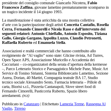
presidente del consiglio comunale Giancarlo Nicotera,
Fabio
Francesco Zaffina
, giovane lametino prematuramente scomparso in
un tragico incidente il 14 giugno 1993.
La manifestazione è stata arricchita da una mostra collettiva
d’arte con la partecipazione degli artisti
Concetta Cantafio, Rosella
Cerra, Fernando Cimorelli e Nicola Raso e dall’intervento dei
seguenti relatori: Antonio Chieffallo, Antonio Esposito, Tiziana
Gallo, Giorgia Gargano, Ippolita Luzzo, Claudio Petronetti,
Raffaella Ruberto
ed
Emanuela Stella
.
Associazioni e realtà commerciali che hanno contribuito allo
svolgimento de “Al vaglio” sono state: Glicine rivista, Ad Turres,
Open Space APS, Associazione Muricello e Accademia dei
Caccuriani – co-organizzatori della serata d’apertura della kermesse
–, Parco Letterario Storico e Paesaggistico Michele Pane, Music Art
Service di Tonino Sirianni, Sistema Bibliotecario Lametino, Sezione
Aurea, Dorian, 40 Martiri, Compagnia teatrale BA 17, Studio
tecnico sociale Alessandro Sesto, Farmacia letteraria – Pillole di
carta, Biorisi s.r.l., Pizzeria Cantanapoli, Slove street food di
Fernando Cimorelli, Pasticceria Ruberto, Spazio libero
arredamenti.
(rcz)
Pubblicato in
Catanzaro
|
Etichettato
Lamezia Terme
,
Rassegna Al
Vaglio
,
Tirreno