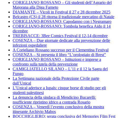
CORIGLIANO ROSSANO – Gli studenti dell’Agrario del
Majorana alla Diga Farneto
DIAMANTE – Vicoli in Festival il 27 e 28 dicembre 2025
Belcastro (CS) il 28 ritorna il tradizionale mercatino di Natale
CORIGLIANO-ROSSANO: Capodanno con i Negramaro
CORIGLIANO-ROSSANO: Tombola benefica Aido il 14
dicembre
TREBISACCE: 3Bee Comics Festival il 12-14 dicembre
COSENZA – Due giornate dedicate alla prevenzione delle
infezioni ospedaliere
A Corigliano Rossano successo per il Clementina Festival
COSENZA – Si presenta il libro “L’orologiaio di Brest”
CORIGLIANO ROSSANO – Istituzioni e imprese a
confronto sulla tutela della prevenzione
CAMIGLIATELLO SILANO – L’11 e il 12 la Sagra del
Fungo
La Settimana nazionale della Protezione Civile parte
dall’Unical
L’Unical aderisce a Iupals: cinque borse di studio per gli
studenti palestinesi
La denuncia della sindaca di Mendicino Bucarelli:
nsufficiente ripristino idrico a contrada Rosario
COSENZA – Venerdì l’evento conclusivo della mostra
itinerante Archivio Mabos
BOCCHIGLIERO: serata conclusiva del Memories Film Fest