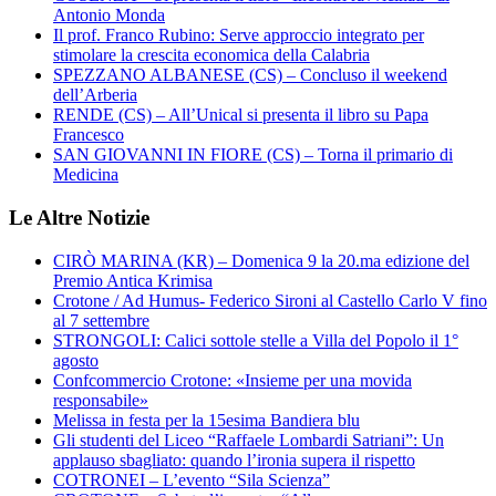
Antonio Monda
Il prof. Franco Rubino: Serve approccio integrato per
stimolare la crescita economica della Calabria
SPEZZANO ALBANESE (CS) – Concluso il weekend
dell’Arberia
RENDE (CS) – All’Unical si presenta il libro su Papa
Francesco
SAN GIOVANNI IN FIORE (CS) – Torna il primario di
Medicina
Le Altre Notizie
CIRÒ MARINA (KR) – Domenica 9 la 20.ma edizione del
Premio Antica Krimisa
Crotone / Ad Humus- Federico Sironi al Castello Carlo V fino
al 7 settembre
STRONGOLI: Calici sottole stelle a Villa del Popolo il 1°
agosto
Confcommercio Crotone: «Insieme per una movida
responsabile»
Melissa in festa per la 15esima Bandiera blu
Gli studenti del Liceo “Raffaele Lombardi Satriani”: Un
applauso sbagliato: quando l’ironia supera il rispetto
COTRONEI – L’evento “Sila Scienza”