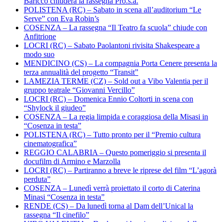
Baricco chiuderà la rassegna Pro.s.a.
POLISTENA (RC) – Sabato in scena all’auditorium “Le
Serve” con Eva Robin’s
COSENZA – La rassegna “Il Teatro fa scuola” chiude con
Anfitrione
LOCRI (RC) – Sabato Paolantoni rivisita Shakespeare a
modo suo
MENDICINO (CS) – La compagnia Porta Cenere presenta la
terza annualità del progetto “Transit”
LAMEZIA TERME (CZ) – Sold out a Vibo Valentia per il
gruppo teatrale “Giovanni Vercillo”
LOCRI (RC) – Domenica Ennio Coltorti in scena con
“Shylock il giudeo”
COSENZA – La regia limpida e coraggiosa della Misasi in
“Cosenza in testa”
POLISTENA (RC) – Tutto pronto per il “Premio cultura
cinematografica”
REGGIO CALABRIA – Questo pomeriggio si presenta il
docufilm di Armino e Marzolla
LOCRI (RC) – Partiranno a breve le riprese del film “L’agorà
perduta”
COSENZA – Lunedì verrà proiettato il corto di Caterina
Minasi “Cosenza in testa”
RENDE (CS) – Da lunedì torna al Dam dell’Unical la
rassegna “Il cinefilo”