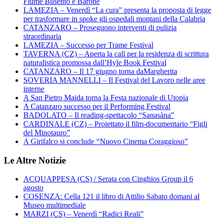
Fiume Busento e Barone
LAMEZIA – Venerdì “La cura” presenta la proposta di legge
per trasformare in spoke gli ospedali montani della Calabria
CATANZARO – Proseguono interventi di pulizia
straordinaria
LAMEZIA – Successo per Trame Festival
TAVERNA (CZ) – Aperta la call per la residenza di scrittura
naturalistica promossa dall’Hyle Book Festival
CATANZARO – Il 17 giugno torna daMargherita
SOVERIA MANNELLI – Il Festival del Lavoro nelle aree
interne
A San Pietro Maida torna la Festa nazionale di Utopia
A Catanzaro successo per il Performing Festival
BADOLATO – Il reading-spettacolo “Sanasàna”
CARDINALE (CZ) – Proiettato il film-documentario “Figli
del Minotauro”
A Girifalco si conclude “Nuovo Cinema Coraggioso”
Le Altre Notizie
ACQUAPPESA (CS) / Serata con Cinghios Group il 6
agosto
COSENZA: Cella 121 il libro di Attilio Sabato domani al
Museo multimediale
MARZI (CS) – Venerdì “Radici Reali”