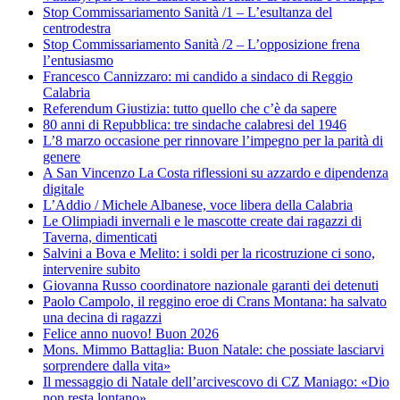
Stop Commissariamento Sanità /1 – L’esultanza del
centrodestra
Stop Commissariamento Sanità /2 – L’opposizione frena
l’entusiasmo
Francesco Cannizzaro: mi candido a sindaco di Reggio
Calabria
Referendum Giustizia: tutto quello che c’è da sapere
80 anni di Repubblica: tre sindache calabresi del 1946
L’8 marzo occasione per rinnovare l’impegno per la parità di
genere
A San Vincenzo La Costa riflessioni su azzardo e dipendenza
digitale
L’Addio / Michele Albanese, voce libera della Calabria
Le Olimpiadi invernali e le mascotte create dai ragazzi di
Taverna, dimenticati
Salvini a Bova e Melito: i soldi per la ricostruzione ci sono,
intervenire subito
Giovanna Russo coordinatore nazionale garanti dei detenuti
Paolo Campolo, il reggino eroe di Crans Montana: ha salvato
una decina di ragazzi
Felice anno nuovo! Buon 2026
Mons. Mimmo Battaglia: Buon Natale: che possiate lasciarvi
sorprendere dalla vita»
Il messaggio di Natale dell’arcivescovo di CZ Maniago: «Dio
non resta lontano»