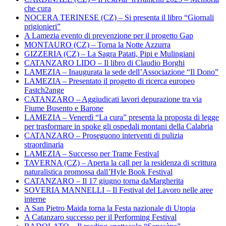
che cura
NOCERA TERINESE (CZ) – Si presenta il libro “Giornali
prigionieri”
A Lamezia evento di prevenzione per il progetto Gap
MONTAURO (CZ) – Torna la Notte Azzurra
GIZZERIA (CZ) – La Sagra Patati, Pipi e Mulingiani
CATANZARO LIDO – Il libro di Claudio Borghi
LAMEZIA – Inaugurata la sede dell’Associazione “Il Dono”
LAMEZIA – Presentato il progetto di ricerca europeo
Fastch2ange
CATANZARO – Aggiudicati lavori depurazione tra via
Fiume Busento e Barone
LAMEZIA – Venerdì “La cura” presenta la proposta di legge
per trasformare in spoke gli ospedali montani della Calabria
CATANZARO – Proseguono interventi di pulizia
straordinaria
LAMEZIA – Successo per Trame Festival
TAVERNA (CZ) – Aperta la call per la residenza di scrittura
naturalistica promossa dall’Hyle Book Festival
CATANZARO – Il 17 giugno torna daMargherita
SOVERIA MANNELLI – Il Festival del Lavoro nelle aree
interne
A San Pietro Maida torna la Festa nazionale di Utopia
A Catanzaro successo per il Performing Festival