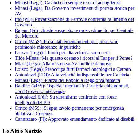
Minasi (Lega): Calabria da sempre terra di accoglienza
Minasi (Lega): Da Governo investimenti di portata storica per
AV
Irto (PD): Privatizzazione di Ferrovie conferma fallimento del
Governo
Rapani (Fdi) chiede sospensione provvedimento per Centrale
del Mercure
Orrico (M5S): Presentati emendamenti per preservare
patrimonio minoranze linguistiche
Loizzo (Lega): I fondi per alta velocità sono certi
Tilde MInasi: Ma quanto costano i ricorsi al Tar per il Ponte?
Miasi (Lega): Allarmismo su Av inutile e dannoso
Loizzo (Lega): Preoccupa furti farmaci oncologici a Cetraro
Antoniozzi (FDI): Alta velocità indispensabile per Calabria
Minasi (Lega): Piazza del Popolo a Reggio va protetta
Baldino (M5S): Ospedali montani in Calabria abbandonati,
ora il Governo intervenga
Antoniozzi (Fdi): Su garantismo confronto con forze
intelligenti del PD
Orrico (M5S): Si apra tavolo permanente per emergenza
abitativa a Cosenza
Cannizzaro (FI): Approvato emendamento dedicato ai disabili
Le Altre Notizie