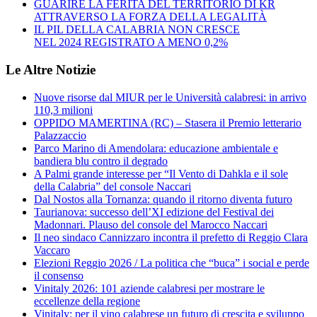
GUARIRE LA FERITA DEL TERRITORIO DI KR
ATTRAVERSO LA FORZA DELLA LEGALITÀ
IL PIL DELLA CALABRIA NON CRESCE
NEL 2024 REGISTRATO A MENO 0,2%
Le Altre Notizie
Nuove risorse dal MIUR per le Università calabresi: in arrivo
110,3 milioni
OPPIDO MAMERTINA (RC) – Stasera il Premio letterario
Palazzaccio
Parco Marino di Amendolara: educazione ambientale e
bandiera blu contro il degrado
A Palmi grande interesse per “Il Vento di Dahkla e il sole
della Calabria” del console Naccari
Dal Nostos alla Tornanza: quando il ritorno diventa futuro
Taurianova: successo dell’XI edizione del Festival dei
Madonnari. Plauso del console del Marocco Naccari
Il neo sindaco Cannizzaro incontra il prefetto di Reggio Clara
Vaccaro
Elezioni Reggio 2026 / La politica che “buca” i social e perde
il consenso
Vinitaly 2026: 101 aziende calabresi per mostrare le
eccellenze della regione
Vinitaly: per il vino calabrese un futuro di crescita e sviluppo