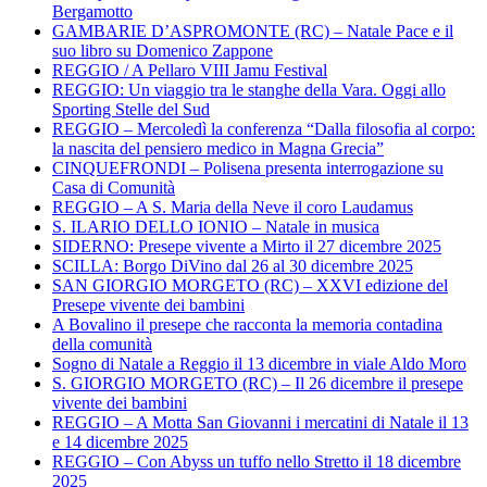
Bergamotto
GAMBARIE D’ASPROMONTE (RC) – Natale Pace e il
suo libro su Domenico Zappone
REGGIO / A Pellaro VIII Jamu Festival
REGGIO: Un viaggio tra le stanghe della Vara. Oggi allo
Sporting Stelle del Sud
REGGIO – Mercoledì la conferenza “Dalla filosofia al corpo:
la nascita del pensiero medico in Magna Grecia”
CINQUEFRONDI – Polisena presenta interrogazione su
Casa di Comunità
REGGIO – A S. Maria della Neve il coro Laudamus
S. ILARIO DELLO IONIO – Natale in musica
SIDERNO: Presepe vivente a Mirto il 27 dicembre 2025
SCILLA: Borgo DiVino dal 26 al 30 dicembre 2025
SAN GIORGIO MORGETO (RC) – XXVI edizione del
Presepe vivente dei bambini
A Bovalino il presepe che racconta la memoria contadina
della comunità
Sogno di Natale a Reggio il 13 dicembre in viale Aldo Moro
S. GIORGIO MORGETO (RC) – Il 26 dicembre il presepe
vivente dei bambini
REGGIO – A Motta San Giovanni i mercatini di Natale il 13
e 14 dicembre 2025
REGGIO – Con Abyss un tuffo nello Stretto il 18 dicembre
2025