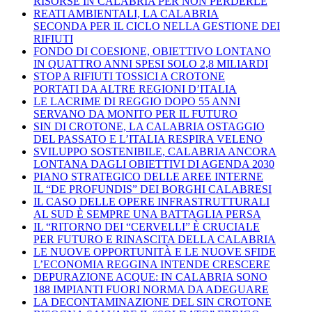
RISORSE IN CALABRIA PER NON PERDERLE
REATI AMBIENTALI, LA CALABRIA
SECONDA PER IL CICLO NELLA GESTIONE DEI
RIFIUTI
FONDO DI COESIONE, OBIETTIVO LONTANO
IN QUATTRO ANNI SPESI SOLO 2,8 MILIARDI
STOP A RIFIUTI TOSSICI A CROTONE
PORTATI DA ALTRE REGIONI D’ITALIA
LE LACRIME DI REGGIO DOPO 55 ANNI
SERVANO DA MONITO PER IL FUTURO
SIN DI CROTONE, LA CALABRIA OSTAGGIO
DEL PASSATO E L’ITALIA RESPIRA VELENO
SVILUPPO SOSTENIBILE, CALABRIA ANCORA
LONTANA DAGLI OBIETTIVI DI AGENDA 2030
PIANO STRATEGICO DELLE AREE INTERNE
IL “DE PROFUNDIS” DEI BORGHI CALABRESI
IL CASO DELLE OPERE INFRASTRUTTURALI
AL SUD È SEMPRE UNA BATTAGLIA PERSA
IL “RITORNO DEI “CERVELLI” È CRUCIALE
PER FUTURO E RINASCITA DELLA CALABRIA
LE NUOVE OPPORTUNITÀ E LE NUOVE SFIDE
L’ECONOMIA REGGINA INTENDE CRESCERE
DEPURAZIONE ACQUE: IN CALABRIA SONO
188 IMPIANTI FUORI NORMA DA ADEGUARE
LA DECONTAMINAZIONE DEL SIN CROTONE