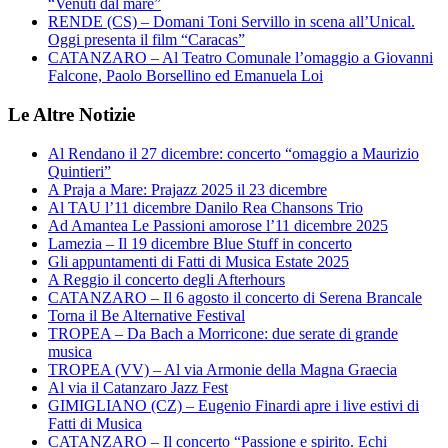
“Venuti dal mare”
RENDE (CS) – Domani Toni Servillo in scena all’Unical.
Oggi presenta il film “Caracas”
CATANZARO – Al Teatro Comunale l’omaggio a Giovanni
Falcone, Paolo Borsellino ed Emanuela Loi
Le Altre Notizie
Al Rendano il 27 dicembre: concerto “omaggio a Maurizio
Quintieri”
A Praja a Mare: Prajazz 2025 il 23 dicembre
Al TAU l’11 dicembre Danilo Rea Chansons Trio
Ad Amantea Le Passioni amorose l’11 dicembre 2025
Lamezia – Il 19 dicembre Blue Stuff in concerto
Gli appuntamenti di Fatti di Musica Estate 2025
A Reggio il concerto degli Afterhours
CATANZARO – Il 6 agosto il concerto di Serena Brancale
Torna il Be Alternative Festival
TROPEA – Da Bach a Morricone: due serate di grande
musica
TROPEA (VV) – Al via Armonie della Magna Graecia
Al via il Catanzaro Jazz Fest
GIMIGLIANO (CZ) – Eugenio Finardi apre i live estivi di
Fatti di Musica
CATANZARO – Il concerto “Passione e spirito. Echi