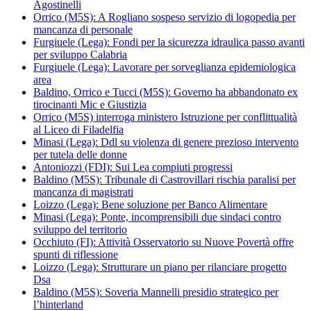
Agostinelli
Orrico (M5S): A Rogliano sospeso servizio di logopedia per
mancanza di personale
Furgiuele (Lega): Fondi per la sicurezza idraulica passo avanti
per sviluppo Calabria
Furgiuele (Lega): Lavorare per sorveglianza epidemiologica
area
Baldino, Orrico e Tucci (M5S): Governo ha abbandonato ex
tirocinanti Mic e Giustizia
Orrico (M5S) interroga ministero Istruzione per conflittualità
al Liceo di Filadelfia
Minasi (Lega): Ddl su violenza di genere prezioso intervento
per tutela delle donne
Antoniozzi (FDI): Sui Lea compiuti progressi
Baldino (M5S): Tribunale di Castrovillari rischia paralisi per
mancanza di magistrati
Loizzo (Lega): Bene soluzione per Banco Alimentare
Minasi (Lega): Ponte, incomprensibili due sindaci contro
sviluppo del territorio
Occhiuto (FI): Attività Osservatorio su Nuove Povertà offre
spunti di riflessione
Loizzo (Lega): Strutturare un piano per rilanciare progetto
Dsa
Baldino (M5S): Soveria Mannelli presidio strategico per
l’hinterland