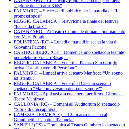
CATANZARO – Con “Mary Poppins” cala il sipario della
stagione del “Teatro Kids”
PALMI (RC) – Successo di pubblico per la parodia de “I
promessi sposi”
REGGIO CALABRIA – Si avvicina la finale del festival
“Facce da bronzi”
CATANZARO – Al Teatro Comunale domani appuntamento
con Mary Poppins
POLISTENA (RC) – Lunedì e martedì in scena la vita di
Giovanni Falcone
CASTROLIBERO (CS) – Domenica uno spettacolo teatrale
per celebrare Franco Basaglia
REGGIO CALABRIA – Venerdì a Palazzo San Giorgio
arriva “La primavera di Persefone”
PALMI (RC) – Lunedì arriva al teatro Manfroce “Un sogno
ad Istanbul”
REGGIO CALABRIA – Venerdì al Cilea in scena lo
spettacolo “Ma non avevamo detto per sempre?”
PALMI (RC) – Applausi a scena aperta per Remo Girone al
Teatro Manfroce
CAULONIA (RC) – Domani all’Auditorium lo spettacolo
“Storia di una capinera”
LAMEZIA TERME (CZ) – Il 22 marzo in scena al
Grandinetti “L’anatra all’arancia”
SAN FILI (CS) – Domenica al Teatro Gambaro lo spettacolo