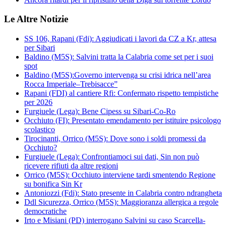
Le Altre Notizie
SS 106, Rapani (Fdi): Aggiudicati i lavori da CZ a Kr, attesa
per Sibari
Baldino (M5S): Salvini tratta la Calabria come set per i suoi
spot
Baldino (M5S):Governo intervenga su crisi idrica nell’area
Rocca Imperiale–Trebisacce”
Rapani (FDI) al cantiere Rfi: Confermato rispetto tempistiche
per 2026
Furgiuele (Lega): Bene Cipess su Sibari-Co-Ro
Occhiuto (FI): Presentato emendamento per istituire psicologo
scolastico
Tirocinanti, Orrico (M5S): Dove sono i soldi promessi da
Occhiuto?
Furgiuele (Lega): Confrontiamoci sui dati, Sin non può
ricevere rifiuti da altre regioni
Orrico (M5S): Occhiuto interviene tardi smentendo Regione
su bonifica Sin Kr
Antoniozzi (Fdi): Stato presente in Calabria contro ndrangheta
Ddl Sicurezza, Orrico (M5S): Maggioranza allergica a regole
democratiche
Irto e Misiani (PD) interrogano Salvini su caso Scarcella-