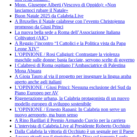
Mons. Giuseppe Alberti (Vescovo di Oppido): «Non
lasciamoci rubare il Natale»
Buon Natale 2025 da Calabria.Live
A Bruxelles il Natale calabrese con l’evento Christojenna
promosso da Giusi Princi
La nuova bella sede a Roma dell’Associazione Italiana
Coltivatori (AIC)
A Reggio l’incontro “I Cattolici e la Politica vista da Papa
Leone XIV”
L’OPINIONE / Rosi Caligiuri: Contrastare la violenza
maschile sulle donne: basta facciate, servono scelte di governo
I Calabresi di Roma ospitano l’Ambasciatrice di Palestina
Mona Abuara
A Gioia Tauro al via il progetto per insegnare la lingua araba
aperto anche agli italiani
L’OPINIONE / Giusi Princi: Nessuna esclusione del Sud da
Piano Europeo per AV
Rigenerazione urbana, la Calabria protagonista di un nuovo
modello europeo di sviluppo sostenibile
L’OPINIONE / Ernesto Rapani: In Calabria non serve un
nuovo aeroporto, ma buon senso
A Rino Barillari il Premio Armando Curcio per la carriera
L’intervista di Calabria.Live al Presidente Roberto Occhiuto
Dalla Calabria la vittoria di Occhiuto è un segnale per il Paese
Ancora ritardi per il ripristino della Diga sul torrente Lordo