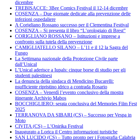
dicembre
TREBISACCE: 3Bee Comics Festival il 12-14 dicembre
COSENZA – Due giornate dedicate alla prevenzione delle
infezioni ospedaliere
A Corigliano Rossano successo per il Clementina Festival
COSENZA – Si presenta il libro “L’orologiaio di Brest”
CORIGLIANO ROSSANO – Istituzioni e imprese a
confronto sulla tutela della prevenzione
CAMIGLIATELLO SILANO – L’11 e il 12 la Sagra del
Fungo
La Settimana nazionale della Protezione Civile parte
dall’Unical
L’Unical aderisce a Iupals: cinque borse di studio per gli
studenti palestinesi
La denuncia della sindaca di Mendicino Bucarelli:
nsufficiente ripristino idrico a contrada Rosario
COSENZA – Venerdì l’evento conclusivo della mostra
itinerante Archivio Mabos
BOCCHIGLIERO: serata conclusiva del Memories Film Fest
2025
TERRANOVA DA SIBARI (CS) – Successo per Vespa in
Moto
CIVITA (CS) – L’Onirika Festival
Inaugurato a Lorica il Centro informazioni turistiche
SAN LUCIDO (CS) – Tutto pronto per i Fotografia Calabria