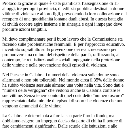
Protocollo grazie al quale è stata pianificata l’assegnazione di 15
alloggi, tre per ogni provincia, di edilizia pubblica destinati a donne
vittime di violenza e ai loro figli, prevedendo la loro collocazione e il
recupero di una quotidianità lontana dagli abusi. In questa battaglia
di civiltà occorre agire insieme e in sinergia e ogni i impegno deve
produrre azioni tangibili.
Mi devo complimentare per il buon lavoro che la Commissione sta
facendo sulle problematiche femminili. E per l’approccio educativo,
incentrato soprattutto sulla prevenzione dei reati, necessario per
promuovere una cultura del rispetto e della parità, rafforzando, al
contempo, le reti istituzionali e sociali impegnate nella protezione
delle vittime e nella prevenzione degli episodi di violenza.
Nel Paese e in Calabria i numeri della violenza sulle donne sono
allarmanti e non più tollerabili. Nel mondo circa il 35% delle donne
ha subito violenza sessuale almeno una volta nella vita. Sono dati e
“numeri della vergogna” che vedono anche la Calabria contare le
sue vittime. Senza tenere conto di quel cosiddetto “numero oscuro”
rappresentato dalla miriade di episodi di soprusi e violenze che non
vengono denunciati dalle vittime.
La Calabria è determinata a fare la sua parte fino in fondo, ma
dobbiamo esigere un impegno deciso da parte di chi ha il potere di
fare cambiamenti significativi. Dalle scuole alle istituzioni e alle