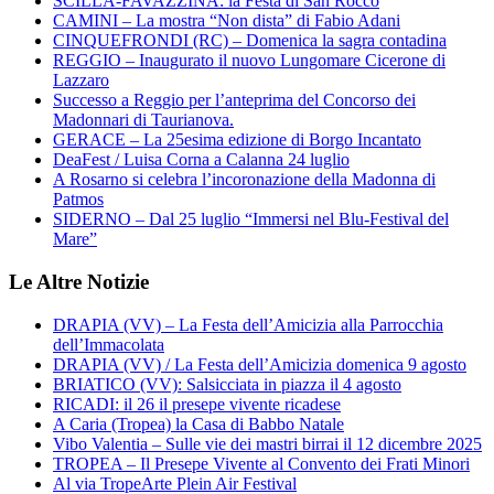
SCILLA-FAVAZZINA: la Festa di San Rocco
CAMINI – La mostra “Non dista” di Fabio Adani
CINQUEFRONDI (RC) – Domenica la sagra contadina
REGGIO – Inaugurato il nuovo Lungomare Cicerone di
Lazzaro
Successo a Reggio per l’anteprima del Concorso dei
Madonnari di Taurianova.
GERACE – La 25esima edizione di Borgo Incantato
DeaFest / Luisa Corna a Calanna 24 luglio
A Rosarno si celebra l’incoronazione della Madonna di
Patmos
SIDERNO – Dal 25 luglio “Immersi nel Blu-Festival del
Mare”
Le Altre Notizie
DRAPIA (VV) – La Festa dell’Amicizia alla Parrocchia
dell’Immacolata
DRAPIA (VV) / La Festa dell’Amicizia domenica 9 agosto
BRIATICO (VV): Salsicciata in piazza il 4 agosto
RICADI: il 26 il presepe vivente ricadese
A Caria (Tropea) la Casa di Babbo Natale
Vibo Valentia – Sulle vie dei mastri birrai il 12 dicembre 2025
TROPEA – Il Presepe Vivente al Convento dei Frati Minori
Al via TropeArte Plein Air Festival