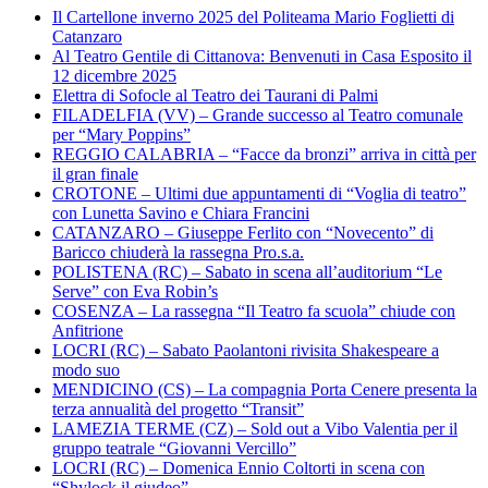
Il Cartellone inverno 2025 del Politeama Mario Foglietti di
Catanzaro
Al Teatro Gentile di Cittanova: Benvenuti in Casa Esposito il
12 dicembre 2025
Elettra di Sofocle al Teatro dei Taurani di Palmi
FILADELFIA (VV) – Grande successo al Teatro comunale
per “Mary Poppins”
REGGIO CALABRIA – “Facce da bronzi” arriva in città per
il gran finale
CROTONE – Ultimi due appuntamenti di “Voglia di teatro”
con Lunetta Savino e Chiara Francini
CATANZARO – Giuseppe Ferlito con “Novecento” di
Baricco chiuderà la rassegna Pro.s.a.
POLISTENA (RC) – Sabato in scena all’auditorium “Le
Serve” con Eva Robin’s
COSENZA – La rassegna “Il Teatro fa scuola” chiude con
Anfitrione
LOCRI (RC) – Sabato Paolantoni rivisita Shakespeare a
modo suo
MENDICINO (CS) – La compagnia Porta Cenere presenta la
terza annualità del progetto “Transit”
LAMEZIA TERME (CZ) – Sold out a Vibo Valentia per il
gruppo teatrale “Giovanni Vercillo”
LOCRI (RC) – Domenica Ennio Coltorti in scena con
“Shylock il giudeo”