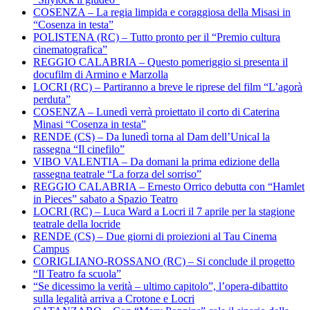
COSENZA – La regia limpida e coraggiosa della Misasi in
“Cosenza in testa”
POLISTENA (RC) – Tutto pronto per il “Premio cultura
cinematografica”
REGGIO CALABRIA – Questo pomeriggio si presenta il
docufilm di Armino e Marzolla
LOCRI (RC) – Partiranno a breve le riprese del film “L’agorà
perduta”
COSENZA – Lunedì verrà proiettato il corto di Caterina
Minasi “Cosenza in testa”
RENDE (CS) – Da lunedì torna al Dam dell’Unical la
rassegna “Il cinefilo”
VIBO VALENTIA – Da domani la prima edizione della
rassegna teatrale “La forza del sorriso”
REGGIO CALABRIA – Ernesto Orrico debutta con “Hamlet
in Pieces” sabato a Spazio Teatro
LOCRI (RC) – Luca Ward a Locri il 7 aprile per la stagione
teatrale della locride
RENDE (CS) – Due giorni di proiezioni al Tau Cinema
Campus
CORIGLIANO-ROSSANO (RC) – Si conclude il progetto
“Il Teatro fa scuola”
“Se dicessimo la verità – ultimo capitolo”, l’opera-dibattito
sulla legalità arriva a Crotone e Locri