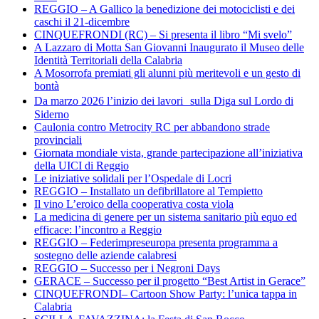
REGGIO – A Gallico la benedizione dei motociclisti e dei
caschi il 21-dicembre
CINQUEFRONDI (RC) – Si presenta il libro “Mi svelo”
A Lazzaro di Motta San Giovanni Inaugurato il Museo delle
Identità Territoriali della Calabria
A Mosorrofa premiati gli alunni più meritevoli e un gesto di
bontà
Da marzo 2026 l’inizio dei lavori sulla Diga sul Lordo di
Siderno
Caulonia contro Metrocity RC per abbandono strade
provinciali
Giornata mondiale vista, grande partecipazione all’iniziativa
della UICI di Reggio
Le iniziative solidali per l’Ospedale di Locri
REGGIO – Installato un defibrillatore al Tempietto
Il vino L’eroico della cooperativa costa viola
La medicina di genere per un sistema sanitario più equo ed
efficace: l’incontro a Reggio
REGGIO – Federimpreseuropa presenta programma a
sostegno delle aziende calabresi
REGGIO – Successo per i Negroni Days
GERACE – Successo per il progetto “Best Artist in Gerace”
CINQUEFRONDI– Cartoon Show Party: l’unica tappa in
Calabria