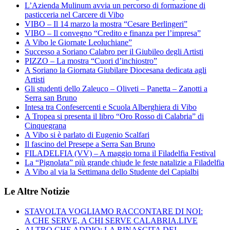
L’Azienda Mulinum avvia un percorso di formazione di
pasticceria nel Carcere di Vibo
VIBO – Il 14 marzo la mostra “Cesare Berlingeri”
VIBO – Il convegno “Credito e finanza per l’impresa”
A Vibo le Giornate Leoluchiane”
Successo a Soriano Calabro per il Giubileo degli Artisti
PIZZO – La mostra “Cuori d’inchiostro”
A Soriano la Giornata Giubilare Diocesana dedicata agli
Artisti
Gli studenti dello Zaleuco – Oliveti – Panetta – Zanotti a
Serra san Bruno
Intesa tra Confesercenti e Scuola Alberghiera di Vibo
A Tropea si presenta il libro “Oro Rosso di Calabria” di
Cinquegrana
A Vibo si è parlato di Eugenio Scalfari
Il fascino del Presepe a Serra San Bruno
FILADELFIA (VV) – A maggio torna il Filadelfia Festival
La “Pignolata” più grande chiude le feste natalizie a Filadelfia
A Vibo al via la Settimana dello Studente del Capialbi
Le Altre Notizie
STAVOLTA VOGLIAMO RACCONTARE DI NOI:
A CHE SERVE, A CHI SERVE CALABRIA.LIVE
ALTRO CHE ADDIO: LA RINASCITA DEI