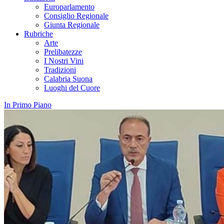
Europarlamento
Consiglio Regionale
Giunta Regionale
Rubriche
Arte
Prelibatezze
I Nostri Vini
Tradizioni
Calabria Suona
Luoghi del Cuore
In Primo Piano