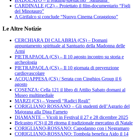
BADOLATO – Il reading-spettacolo “Sanasàna”
CARDINALE (CZ) – Proiettato il film-documentario “Figli
del Minotauro”
A Girifalco si conclude “Nuovo Cinema Coraggioso”
Le Altre Notizie
CERCHIARA DI CALABRIA (CS) – Domani
appuntamento spirituale al Santuario della Madonna delle
Armi
PIETRAPAOLA (CS) – Il 10 agosto incontro su storia e
archeologia
PIETRAPAOLA (CS) – Il 10 giornata di prevenzione
cardiovascolare
ACQUAPPESA (CS) / Serata con Cinghios Group il 6
agosto
COSENZA: Cella 121 il libro di Attilio Sabato domani al
Museo multimediale
MARZI (CS) – Venerdì “Radici Reali”
CORIGLIANO ROSSANO – Gli studenti dell’Agrario del
Majorana alla Diga Farneto
DIAMANTE – Vicoli in Festival il 27 e 28 dicembre 2025
Belcastro (CS) il 28 ritorna il tradizionale mercatino di Natale
CORIGLIANO-ROSSANO: Capodanno con i Negramaro
CORIGLIANO-ROSSANO: Tombola benefica Aido il 14