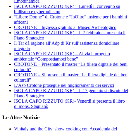
Emodinamica
ISOLA CAPO RIZZUTO (KR) – Lunedì il convegno su
bullismo e cyberbullismo
“Libere Donne” di Crotone e “InOltre” insieme per i bambini
africani
CROTONE – Ingresso gratuito al Museo Archeologico
ISOLA CAPO RIZZUTO (KR) – Il 7 febbraio si presenta il
Piano Strategico
Il Tar dà ragione all’Adp di Kr sull’assistenza domiciliare
integrata
ISOLA CAPO RIZZUTO (KR) – Al via il progetto
ambientale “Compostiamoci bene”
CROTONE – Presentato il master “La filiera digitale dei beni
culturali”
CROTONE – Si presenta il master “La filiera digitale dei ben
culturali”
L’Asp Crotone prosegue nel miglioramento dei servizi
ISOLA CAPO RIZZUTO (KR) – Il 17 gennaio si discute del
Piano Strategico
ISOLA CAPO RIZZUTO (KR)- Venerdì si presenta il libro
di mons. Staglianò
Le Altre Notizie
Vinitaly and the City: show cooking con Accademia del