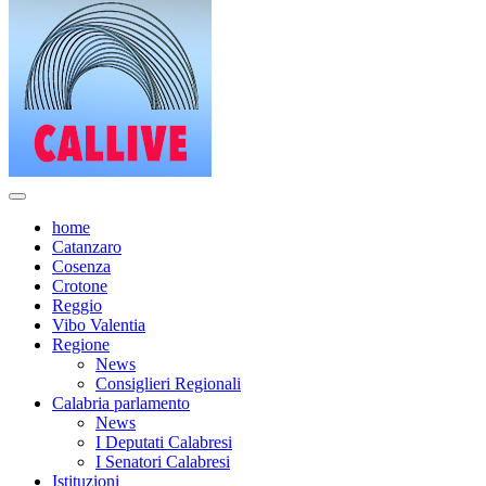
home
Catanzaro
Cosenza
Crotone
Reggio
Vibo Valentia
Regione
News
Consiglieri Regionali
Calabria parlamento
News
I Deputati Calabresi
I Senatori Calabresi
Istituzioni