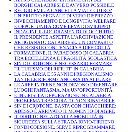
BORGHI CALABRESI È DAVVERO POSSIBILE
REGGIO EMILIA CANCELLA VIALE CUTRO?
UN BRUTTO SEGNALE DI VERO DISPREZZO
INVECCHIAMENTO E LONGEVITÀ: WELFARE
E OPPORTUNITÀ COME LEVA DI SVILUPPO
INDAGINI, IL LOGORAMENTO DI OCCHIUTO
IL PRESIDENTE ASPETTA L’ARCHIVIAZIONE
ARTIGIANATO CALABRESE, UN COMPARTO
CHE RESISTE CON TENACIA A DIFFICOLTÀ
FORMAZIONE, IL PARADOSSO IN CALABRIA
TRA ECCELLENZA E FRAGILITÀ SCOLASTICA
SIN DI CROTONE, È NECESSARIO FERMARE
“IL TURISMO DEI RIFIUTI” IN CALABRIA
LA CALABRIA E 55 ANNI DI REGIONALISMO
TANTE LE RIFORME ANCORA DA ATTUARE
LE AREE INTERNE NON DEVONO DIVENTARE
LUOGHI FANTASMA, MA UN’OPPORTUNITÀ
È IN CRISI LA DEPURAZIONE IN CALABRIA
PROBLEMA TRASCURATO, NON RINVIABILE
SIN DI CROTONE, BASTA CON CHIACCHIERE:
ADESSO È ARRIVATO IL MOMENTO DI AGIRE
IL DIRITTO NEGATO ALLA MOBILITÀ IN
SICUREZZA SULLA STRADA IONIO-TIRRENO
FONDI COESIONE, SERVE RIPROGRAMMARE