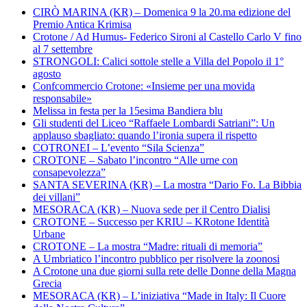
CIRÒ MARINA (KR) – Domenica 9 la 20.ma edizione del
Premio Antica Krimisa
Crotone / Ad Humus- Federico Sironi al Castello Carlo V fino
al 7 settembre
STRONGOLI: Calici sottole stelle a Villa del Popolo il 1°
agosto
Confcommercio Crotone: «Insieme per una movida
responsabile»
Melissa in festa per la 15esima Bandiera blu
Gli studenti del Liceo “Raffaele Lombardi Satriani”: Un
applauso sbagliato: quando l’ironia supera il rispetto
COTRONEI – L’evento “Sila Scienza”
CROTONE – Sabato l’incontro “Alle urne con
consapevolezza”
SANTA SEVERINA (KR) – La mostra “Dario Fo. La Bibbia
dei villani”
MESORACA (KR) – Nuova sede per il Centro Dialisi
CROTONE – Successo per KRIU – KRotone Identità
Urbane
CROTONE – La mostra “Madre: rituali di memoria”
A Umbriatico l’incontro pubblico per risolvere la zoonosi
A Crotone una due giorni sulla rete delle Donne della Magna
Grecia
MESORACA (KR) – L’iniziativa “Made in Italy: Il Cuore