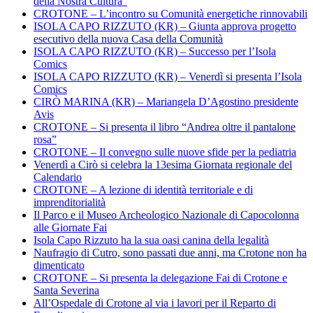
della Nostra Cultura”
CROTONE – L’incontro su Comunità energetiche rinnovabili
ISOLA CAPO RIZZUTO (KR) – Giunta approva progetto
esecutivo della nuova Casa della Comunità
ISOLA CAPO RIZZUTO (KR) – Successo per l’Isola
Comics
ISOLA CAPO RIZZUTO (KR) – Venerdì si presenta l’Isola
Comics
CIRÒ MARINA (KR) – Mariangela D’Agostino presidente
Avis
CROTONE – Si presenta il libro “Andrea oltre il pantalone
rosa”
CROTONE – Il convegno sulle nuove sfide per la pediatria
Venerdì a Cirò si celebra la 13esima Giornata regionale del
Calendario
CROTONE – A lezione di identità territoriale e di
imprenditorialità
Il Parco e il Museo Archeologico Nazionale di Capocolonna
alle Giornate Fai
Isola Capo Rizzuto ha la sua oasi canina della legalità
Naufragio di Cutro, sono passati due anni, ma Crotone non ha
dimenticato
CROTONE – Si presenta la delegazione Fai di Crotone e
Santa Severina
All’Ospedale di Crotone al via i lavori per il Reparto di