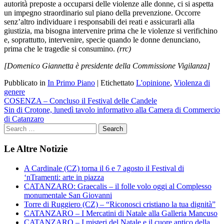
autorità preposte a occuparsi delle violenze alle donne, ci si aspetta
un impegno straordinario sul piano della prevenzione. Occorre
senz’altro individuare i responsabili dei reati e assicurarli alla
giustizia, ma bisogna intervenire prima che le violenze si verifichino
e, soprattutto, intervenire, specie quando le donne denunciano,
prima che le tragedie si consumino.
(rrc)
[Domenico Giannetta è presidente della Commissione Vigilanza]
Pubblicato in
In Primo Piano
|
Etichettato
L'opinione
,
Violenza di
genere
Navigazione
COSENZA – Concluso il Festival delle Candele
Sin di Crotone, lunedì tavolo informativo alla Camera di Commercio
articoli
di Catanzaro
Le Altre Notizie
A Cardinale (CZ) torna il 6 e 7 agosto il Festival di
‘nTramenti: arte in piazza
CATANZARO: Graecalis – il folle volo oggi al Complesso
monumentale San Giovanni
Torre di Ruggiero (CZ) – “Riconosci cristiano la tua dignità”
CATANZARO – I Mercatini di Natale alla Galleria Mancuso
CATANZARO – I misteri del Natale e il cuore antico della