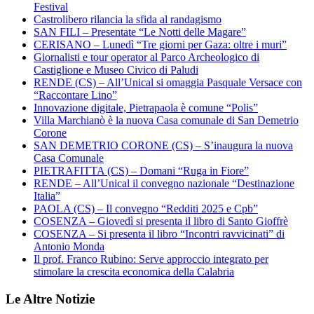
Festival
Castrolibero rilancia la sfida al randagismo
SAN FILI – Presentate “Le Notti delle Magare”
CERISANO – Lunedì “Tre giorni per Gaza: oltre i muri”
Giornalisti e tour operator al Parco Archeologico di
Castiglione e Museo Civico di Paludi
RENDE (CS) – All’Unical si omaggia Pasquale Versace con
“Raccontare Lino”
Innovazione digitale, Pietrapaola è comune “Polis”
Villa Marchianò è la nuova Casa comunale di San Demetrio
Corone
SAN DEMETRIO CORONE (CS) – S’inaugura la nuova
Casa Comunale
PIETRAFITTA (CS) – Domani “Ruga in Fiore”
RENDE – All’Unical il convegno nazionale “Destinazione
Italia”
PAOLA (CS) – Il convegno “Redditi 2025 e Cpb”
COSENZA – Giovedì si presenta il libro di Santo Gioffrè
COSENZA – Si presenta il libro “Incontri ravvicinati” di
Antonio Monda
Il prof. Franco Rubino: Serve approccio integrato per
stimolare la crescita economica della Calabria
Le Altre Notizie