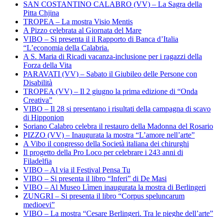
SAN COSTANTINO CALABRO (VV) – La Sagra della
Pitta Chjina
TROPEA – La mostra Visio Mentis
A Pizzo celebrata al Giornata del Mare
VIBO – Si presenta il il Rapporto di Banca d’Italia
“L’economia della Calabria.
A S. Maria di Ricadi vacanza-inclusione per i ragazzi della
Forza della Vita
PARAVATI (VV) – Sabato il Giubileo delle Persone con
Disabilità
TROPEA (VV) – Il 2 giugno la prima edizione di “Onda
Creativa”
VIBO – Il 28 si presentano i risultati della campagna di scavo
di Hipponion
Soriano Calabro celebra il restauro della Madonna del Rosario
PIZZO (VV) – Inaugurata la mostra “L’amore nell’arte”
A Vibo il congresso della Società italiana dei chirurghi
Il progetto della Pro Loco per celebrare i 243 anni di
Filadelfia
VIBO – Al via il Festival Pensa Tu
VIBO – Si presenta il libro “Inferi” di De Masi
VIBO – Al Museo Lìmen inaugurata la mostra di Berlingeri
ZUNGRI – Si presenta il libro “Corpus speluncarum
medioevi”
VIBO – La mostra “Cesare Berlingeri. Tra le pieghe dell’arte”