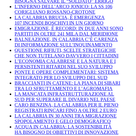
BISOGNA SALVARE IL “SOLDATO” ERRIGO
L’INFERNO DELL’ARCO JONICO: LA SS 106
CORIGLIANO ROSSANO-CROTONE
LA CALABRIA BRUCIA, È EMERGENZA
107 INCENDI BOSCHIVI IN UN GIORNO
EMIGRAZIONE, È RECORD: IN DUE ANNI SONO
PARTITI IN OLTRE 241 MILA DAL MERIDIONE
BALNEAZIONE, IN CALABRIA C’È CARENZA
DI INFORMAZIONE SULL’INQUINAMENTO
QUESTIONE RIFIUTI, SCELTE STRATEGICHE
CHE NON TUTELANO DAVVERO I CITTADINI
L’ECONOMIA CALABRESE E LA NATURA E I
PERSISTENTI RITARDI NEL SUO SVILUPPO
PONTE E OPERE COMPLEMENTARI: SISTEMA
INTEGRATO PER LO SVILUPPO DEL SUD
BRACCIANTI IN CATENE: LA PIANA DI SIBARI
TRA LO SFRUTTAMENTO E L’AGROMAFIA
LA MANCATA INFRASTRUTTURAZIONE AL
SUD PER SUPERARE IL DIVARIO NEL PAESE
CARO BENZINA, LA CALABRIA PER IL PIENO
REGISTRATI RINCARI FINO A OLTRE 2 EURO
LA CALABRIA IN 30 ANNI TRA MIGRAZIONE
SPOPOLAMENTO E GELO DEMOGRAFICO
ACQUA IN CALABRIA: LA SOSTENIBILITÀ
HA BISOGNO DI OBIETTIVI DI INNOVAZIONE