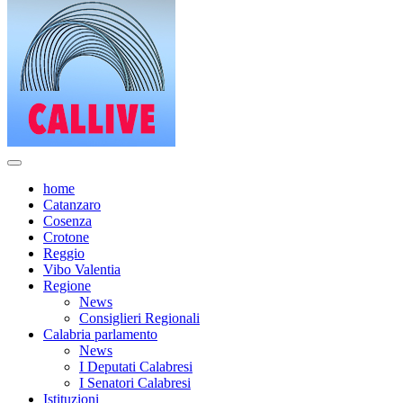
home
Catanzaro
Cosenza
Crotone
Reggio
Vibo Valentia
Regione
News
Consiglieri Regionali
Calabria parlamento
News
I Deputati Calabresi
I Senatori Calabresi
Istituzioni