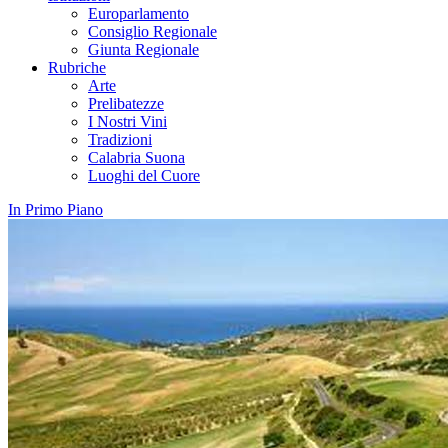
Europarlamento
Consiglio Regionale
Giunta Regionale
Rubriche
Arte
Prelibatezze
I Nostri Vini
Tradizioni
Calabria Suona
Luoghi del Cuore
In Primo Piano