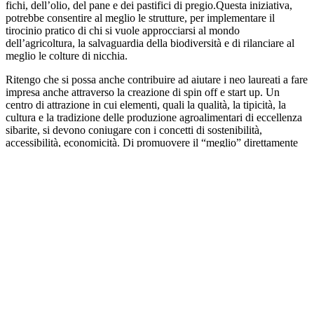
fichi, dell’olio, del pane e dei pastifici di pregio.Questa iniziativa,
potrebbe consentire al meglio le strutture, per implementare il
tirocinio pratico di chi si vuole approcciarsi al mondo
dell’agricoltura, la salvaguardia della biodiversità e di rilanciare al
meglio le colture di nicchia.
Ritengo che si possa anche contribuire ad aiutare i neo laureati a fare
impresa anche attraverso la creazione di spin off e start up. Un
centro di attrazione in cui elementi, quali la qualità, la tipicità, la
cultura e la tradizione delle produzione agroalimentari di eccellenza
sibarite, si devono coniugare con i concetti di sostenibilità,
accessibilità, economicità. Di promuovere il “meglio” direttamente
dal “produttore” al “consumatore” senza passaggi intermedi nella
logica della “filiera corta” in una struttura nella quale concentrare le
migliori produzioni locali.
Un contenitore anche di piccole aziende operanti nei diversi
comparti del settore enogastronomico, in cui possono trovare
accoglienza stabile di prodotti ortofrutticoli di stagione, i ristoratori e
tanti attività artigianali. Del resto – ha concluso -, queste iniziative
sono già operative in tante altre regioni d’Italia.
(fg)
[Francesco Garofalo è presidente del Centro Studi “Giorgio La
Pira” della Città delle Terme]