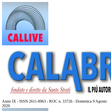
Vai
al
contenuto
Anno IX - ISSN 2611-8963 - ROC n. 33726 - Domenica 9 Agosto
2026