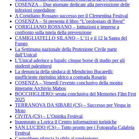
COSENZA – Due giornate dedicate alla prevenzione delle
infezioni ospedaliere
A Corigliano Rossano successo per il Clementina Festival
COSENZA – Si presenta il libro “L’orologiaio di Brest”
CORIGLIANO ROSSANO – Istituzioni e imprese a
confronto sulla tutela della prevenzione
CAMIGLIATELLO SILANO – L’11 e il 12 la Sagra del
Fungo
La Settimana nazionale della Protezione Civile parte
dall’Unical
L’Unical aderisce a Iupals: cinque borse di studio per gli
studenti palestinesi
La denuncia della sindaca di Mendicino Bucarelli:
nsufficiente ripristino idrico a contrada Rosario
COSENZA – Venerdì l’evento conclusivo della mostra
itinerante Archivio Mabos
BOCCHIGLIERO: serata conclusiva del Memories Film Fest
2025
TERRANOVA DA SIBARI (CS) – Successo per Vespa in
Moto
CIVITA (CS) – L’Onirika Festival
Inaugurato a Lorica il Centro informazioni turistiche
SAN LUCIDO (CS) – Tutto pronto per i Fotografia Calabria
Festival
Castrolibero rilancia la sfida al randagismo