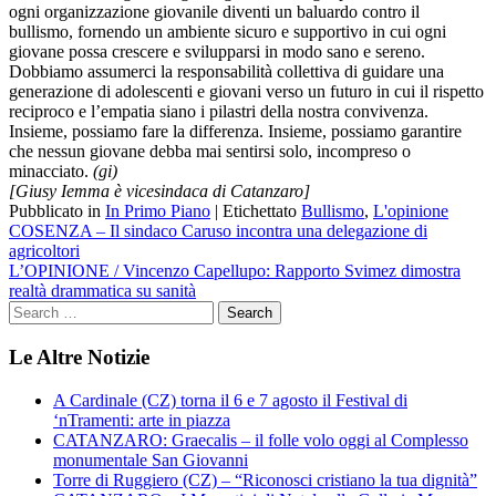
ogni organizzazione giovanile diventi un baluardo contro il
bullismo, fornendo un ambiente sicuro e supportivo in cui ogni
giovane possa crescere e svilupparsi in modo sano e sereno.
Dobbiamo assumerci la responsabilità collettiva di guidare una
generazione di adolescenti e giovani verso un futuro in cui il rispetto
reciproco e l’empatia siano i pilastri della nostra convivenza.
Insieme, possiamo fare la differenza. Insieme, possiamo garantire
che nessun giovane debba mai sentirsi solo, incompreso o
minacciato.
(gi)
[Giusy Iemma è vicesindaca di Catanzaro]
Pubblicato in
In Primo Piano
|
Etichettato
Bullismo
,
L'opinione
Navigazione
COSENZA – Il sindaco Caruso incontra una delegazione di
agricoltori
articoli
L’OPINIONE / Vincenzo Capellupo: Rapporto Svimez dimostra
realtà drammatica su sanità
Le Altre Notizie
A Cardinale (CZ) torna il 6 e 7 agosto il Festival di
‘nTramenti: arte in piazza
CATANZARO: Graecalis – il folle volo oggi al Complesso
monumentale San Giovanni
Torre di Ruggiero (CZ) – “Riconosci cristiano la tua dignità”