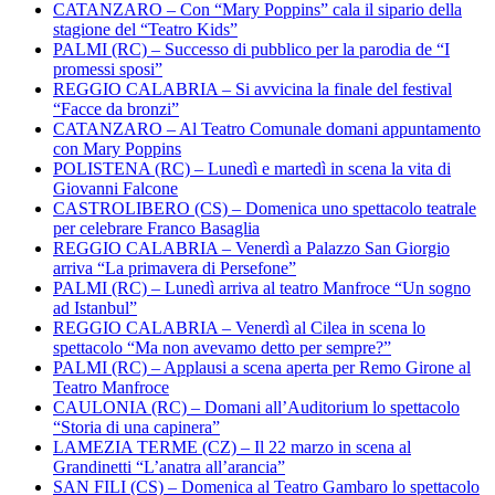
CATANZARO – Con “Mary Poppins” cala il sipario della
stagione del “Teatro Kids”
PALMI (RC) – Successo di pubblico per la parodia de “I
promessi sposi”
REGGIO CALABRIA – Si avvicina la finale del festival
“Facce da bronzi”
CATANZARO – Al Teatro Comunale domani appuntamento
con Mary Poppins
POLISTENA (RC) – Lunedì e martedì in scena la vita di
Giovanni Falcone
CASTROLIBERO (CS) – Domenica uno spettacolo teatrale
per celebrare Franco Basaglia
REGGIO CALABRIA – Venerdì a Palazzo San Giorgio
arriva “La primavera di Persefone”
PALMI (RC) – Lunedì arriva al teatro Manfroce “Un sogno
ad Istanbul”
REGGIO CALABRIA – Venerdì al Cilea in scena lo
spettacolo “Ma non avevamo detto per sempre?”
PALMI (RC) – Applausi a scena aperta per Remo Girone al
Teatro Manfroce
CAULONIA (RC) – Domani all’Auditorium lo spettacolo
“Storia di una capinera”
LAMEZIA TERME (CZ) – Il 22 marzo in scena al
Grandinetti “L’anatra all’arancia”
SAN FILI (CS) – Domenica al Teatro Gambaro lo spettacolo