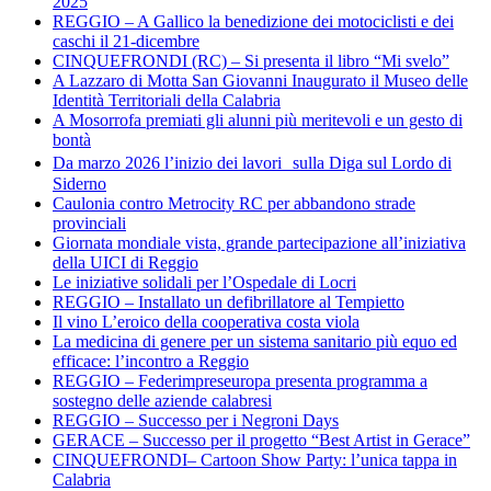
2025
REGGIO – A Gallico la benedizione dei motociclisti e dei
caschi il 21-dicembre
CINQUEFRONDI (RC) – Si presenta il libro “Mi svelo”
A Lazzaro di Motta San Giovanni Inaugurato il Museo delle
Identità Territoriali della Calabria
A Mosorrofa premiati gli alunni più meritevoli e un gesto di
bontà
Da marzo 2026 l’inizio dei lavori sulla Diga sul Lordo di
Siderno
Caulonia contro Metrocity RC per abbandono strade
provinciali
Giornata mondiale vista, grande partecipazione all’iniziativa
della UICI di Reggio
Le iniziative solidali per l’Ospedale di Locri
REGGIO – Installato un defibrillatore al Tempietto
Il vino L’eroico della cooperativa costa viola
La medicina di genere per un sistema sanitario più equo ed
efficace: l’incontro a Reggio
REGGIO – Federimpreseuropa presenta programma a
sostegno delle aziende calabresi
REGGIO – Successo per i Negroni Days
GERACE – Successo per il progetto “Best Artist in Gerace”
CINQUEFRONDI– Cartoon Show Party: l’unica tappa in
Calabria