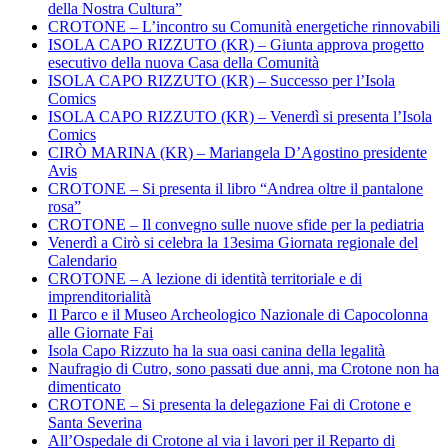
della Nostra Cultura”
CROTONE – L’incontro su Comunità energetiche rinnovabili
ISOLA CAPO RIZZUTO (KR) – Giunta approva progetto
esecutivo della nuova Casa della Comunità
ISOLA CAPO RIZZUTO (KR) – Successo per l’Isola
Comics
ISOLA CAPO RIZZUTO (KR) – Venerdì si presenta l’Isola
Comics
CIRÒ MARINA (KR) – Mariangela D’Agostino presidente
Avis
CROTONE – Si presenta il libro “Andrea oltre il pantalone
rosa”
CROTONE – Il convegno sulle nuove sfide per la pediatria
Venerdì a Cirò si celebra la 13esima Giornata regionale del
Calendario
CROTONE – A lezione di identità territoriale e di
imprenditorialità
Il Parco e il Museo Archeologico Nazionale di Capocolonna
alle Giornate Fai
Isola Capo Rizzuto ha la sua oasi canina della legalità
Naufragio di Cutro, sono passati due anni, ma Crotone non ha
dimenticato
CROTONE – Si presenta la delegazione Fai di Crotone e
Santa Severina
All’Ospedale di Crotone al via i lavori per il Reparto di