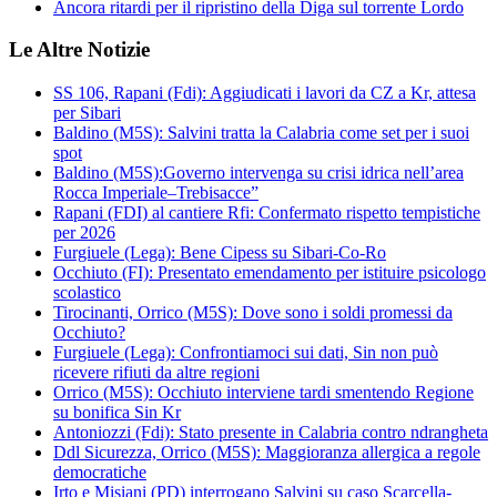
Ancora ritardi per il ripristino della Diga sul torrente Lordo
Le Altre Notizie
SS 106, Rapani (Fdi): Aggiudicati i lavori da CZ a Kr, attesa
per Sibari
Baldino (M5S): Salvini tratta la Calabria come set per i suoi
spot
Baldino (M5S):Governo intervenga su crisi idrica nell’area
Rocca Imperiale–Trebisacce”
Rapani (FDI) al cantiere Rfi: Confermato rispetto tempistiche
per 2026
Furgiuele (Lega): Bene Cipess su Sibari-Co-Ro
Occhiuto (FI): Presentato emendamento per istituire psicologo
scolastico
Tirocinanti, Orrico (M5S): Dove sono i soldi promessi da
Occhiuto?
Furgiuele (Lega): Confrontiamoci sui dati, Sin non può
ricevere rifiuti da altre regioni
Orrico (M5S): Occhiuto interviene tardi smentendo Regione
su bonifica Sin Kr
Antoniozzi (Fdi): Stato presente in Calabria contro ndrangheta
Ddl Sicurezza, Orrico (M5S): Maggioranza allergica a regole
democratiche
Irto e Misiani (PD) interrogano Salvini su caso Scarcella-