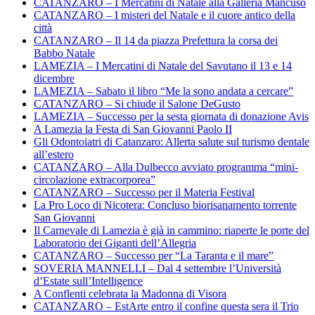
CATANZARO – I Mercatini di Natale alla Galleria Mancuso
CATANZARO – I misteri del Natale e il cuore antico della
città
CATANZARO – Il 14 da piazza Prefettura la corsa dei
Babbo Natale
LAMEZIA – I Mercatini di Natale del Savutano il 13 e 14
dicembre
LAMEZIA – Sabato il libro “Me la sono andata a cercare”
CATANZARO – Si chiude il Salone DeGusto
LAMEZIA – Successo per la sesta giornata di donazione Avis
A Lamezia la Festa di San Giovanni Paolo II
Gli Odontoiatri di Catanzaro: Allerta salute sul turismo dentale
all’estero
CATANZARO – Alla Dulbecco avviato programma “mini-
circolazione extracorporea”
CATANZARO – Successo per il Materia Festival
La Pro Loco di Nicotera: Concluso biorisanamento torrente
San Giovanni
Il Carnevale di Lamezia è già in cammino: riaperte le porte del
Laboratorio dei Giganti dell’Allegria
CATANZARO – Successo per “La Taranta e il mare”
SOVERIA MANNELLI – Dal 4 settembre l’Università
d’Estate sull’Intelligence
A Conflenti celebrata la Madonna di Visora
CATANZARO – EstArte entro il confine questa sera il Trio