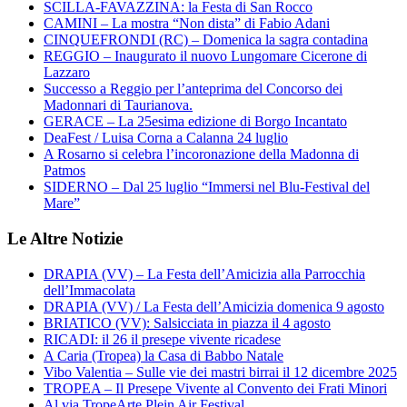
SCILLA-FAVAZZINA: la Festa di San Rocco
CAMINI – La mostra “Non dista” di Fabio Adani
CINQUEFRONDI (RC) – Domenica la sagra contadina
REGGIO – Inaugurato il nuovo Lungomare Cicerone di
Lazzaro
Successo a Reggio per l’anteprima del Concorso dei
Madonnari di Taurianova.
GERACE – La 25esima edizione di Borgo Incantato
DeaFest / Luisa Corna a Calanna 24 luglio
A Rosarno si celebra l’incoronazione della Madonna di
Patmos
SIDERNO – Dal 25 luglio “Immersi nel Blu-Festival del
Mare”
Le Altre Notizie
DRAPIA (VV) – La Festa dell’Amicizia alla Parrocchia
dell’Immacolata
DRAPIA (VV) / La Festa dell’Amicizia domenica 9 agosto
BRIATICO (VV): Salsicciata in piazza il 4 agosto
RICADI: il 26 il presepe vivente ricadese
A Caria (Tropea) la Casa di Babbo Natale
Vibo Valentia – Sulle vie dei mastri birrai il 12 dicembre 2025
TROPEA – Il Presepe Vivente al Convento dei Frati Minori
Al via TropeArte Plein Air Festival