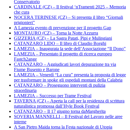
Conservatorio
CARDINALE (CZ) – Il festival ‘nTramenti 2025 – Memoria
che cura
NOCERA TERINESE (CZ) – Si presenta il libro “Giornali
prigionieri”
A Lamezia evento di prevenzione per il progetto Gap
MONTAURO (CZ) – Torna la Notte Azzurra
GIZZERIA (CZ) – La Sagra Patati, Pipi e Mulingiani
CATANZARO LIDO – Il libro di Claudio Borghi
LAMEZIA – Inaugurata la sede dell’Associazione “Il Dono”
LAMEZIA – Presentato il progetto di ricerca europeo
Fastch2ange
CATANZARO – Aggiudicati lavori depurazione tra via
Fiume Busento e Barone
LAMEZIA – Venerdì “La cura” presenta la proposta di legge
per trasformare in spoke gli ospedali montani della Calabria
CATANZARO – Proseguono interventi di pulizia
straordinaria
LAMEZIA – Successo per Trame Festival
TAVERNA (CZ) – Aperta la call per la residenza di scrittura
naturalistica promossa dall’Hyle Book Festival
CATANZARO – Il 17 giugno torna daMargherita
SOVERIA MANNELLI – Il Festival del Lavoro nelle aree
interne
A San Pietro Maida torna la Festa nazionale di Utopia