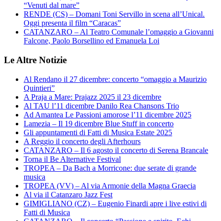
“Venuti dal mare”
RENDE (CS) – Domani Toni Servillo in scena all’Unical.
Oggi presenta il film “Caracas”
CATANZARO – Al Teatro Comunale l’omaggio a Giovanni
Falcone, Paolo Borsellino ed Emanuela Loi
Le Altre Notizie
Al Rendano il 27 dicembre: concerto “omaggio a Maurizio
Quintieri”
A Praja a Mare: Prajazz 2025 il 23 dicembre
Al TAU l’11 dicembre Danilo Rea Chansons Trio
Ad Amantea Le Passioni amorose l’11 dicembre 2025
Lamezia – Il 19 dicembre Blue Stuff in concerto
Gli appuntamenti di Fatti di Musica Estate 2025
A Reggio il concerto degli Afterhours
CATANZARO – Il 6 agosto il concerto di Serena Brancale
Torna il Be Alternative Festival
TROPEA – Da Bach a Morricone: due serate di grande
musica
TROPEA (VV) – Al via Armonie della Magna Graecia
Al via il Catanzaro Jazz Fest
GIMIGLIANO (CZ) – Eugenio Finardi apre i live estivi di
Fatti di Musica