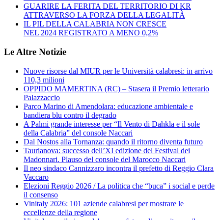
GUARIRE LA FERITA DEL TERRITORIO DI KR
ATTRAVERSO LA FORZA DELLA LEGALITÀ
IL PIL DELLA CALABRIA NON CRESCE
NEL 2024 REGISTRATO A MENO 0,2%
Le Altre Notizie
Nuove risorse dal MIUR per le Università calabresi: in arrivo
110,3 milioni
OPPIDO MAMERTINA (RC) – Stasera il Premio letterario
Palazzaccio
Parco Marino di Amendolara: educazione ambientale e
bandiera blu contro il degrado
A Palmi grande interesse per “Il Vento di Dahkla e il sole
della Calabria” del console Naccari
Dal Nostos alla Tornanza: quando il ritorno diventa futuro
Taurianova: successo dell’XI edizione del Festival dei
Madonnari. Plauso del console del Marocco Naccari
Il neo sindaco Cannizzaro incontra il prefetto di Reggio Clara
Vaccaro
Elezioni Reggio 2026 / La politica che “buca” i social e perde
il consenso
Vinitaly 2026: 101 aziende calabresi per mostrare le
eccellenze della regione