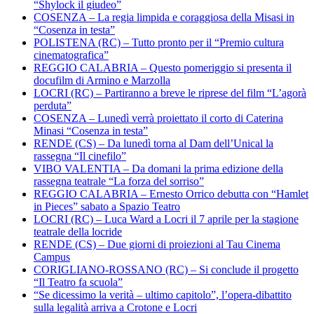
“Shylock il giudeo”
COSENZA – La regia limpida e coraggiosa della Misasi in
“Cosenza in testa”
POLISTENA (RC) – Tutto pronto per il “Premio cultura
cinematografica”
REGGIO CALABRIA – Questo pomeriggio si presenta il
docufilm di Armino e Marzolla
LOCRI (RC) – Partiranno a breve le riprese del film “L’agorà
perduta”
COSENZA – Lunedì verrà proiettato il corto di Caterina
Minasi “Cosenza in testa”
RENDE (CS) – Da lunedì torna al Dam dell’Unical la
rassegna “Il cinefilo”
VIBO VALENTIA – Da domani la prima edizione della
rassegna teatrale “La forza del sorriso”
REGGIO CALABRIA – Ernesto Orrico debutta con “Hamlet
in Pieces” sabato a Spazio Teatro
LOCRI (RC) – Luca Ward a Locri il 7 aprile per la stagione
teatrale della locride
RENDE (CS) – Due giorni di proiezioni al Tau Cinema
Campus
CORIGLIANO-ROSSANO (RC) – Si conclude il progetto
“Il Teatro fa scuola”
“Se dicessimo la verità – ultimo capitolo”, l’opera-dibattito
sulla legalità arriva a Crotone e Locri