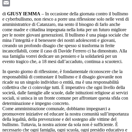
LinkedIn
Email
di
GIUSY IEMMA
– In occasione della giornata contro il bullismo
e cyberbullismo, non riesco a porre una riflessione solo nelle vesti di
amministratrice di Catanzaro, ma sento il bisogno di farlo anche
come madre e cittadina impegnata nella lotta per un futuro migliore
per le nostre giovani generazioni. Il bullismo è una piaga sociale che
mina l’integrità e il benessere dei nostri adolescenti e giovani,
creando un profondo disagio che spesso si trasforma in ferite
incancellabili, come il caso di Davide Ferrero ci ha dimostrato. Alla
sua famiglia vorrei dedicare un pensiero e la solidarietà per un
evento tragico che, a 18 mesi dall’accaduto, continua a scuoterci.
In questo giorno di riflessione, è fondamentale riconoscere che la
responsabilità di contrastare il bullismo e il disagio giovanile non
ricade su un singolo individuo o entità, ma è una responsabilità
collettiva che ci coinvolge tutti. È imperativo che ogni livello della
società, dalle famiglie alle scuole, dalle istituzioni religiose ai servizi
sociali, si unisca in un fronte comune per affrontare questa sfida con
determinazione e impegno concreto.
Come amministrazione comunale, dobbiamo impegnarci a
promuovere iniziative ed educare la nostra comunità sull’importanza
della legalità, della prevenzione e del sostegno alle vittime del
bullismo. Tuttavia, la nostra azione da sola non è sufficiente. È
necessario che ogni famiglia, ogni scuola, ogni presidio educativo e