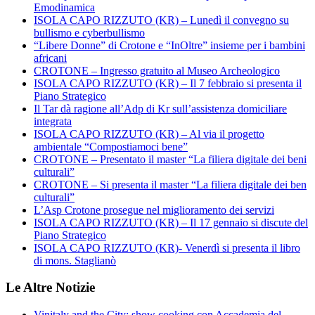
Emodinamica
ISOLA CAPO RIZZUTO (KR) – Lunedì il convegno su
bullismo e cyberbullismo
“Libere Donne” di Crotone e “InOltre” insieme per i bambini
africani
CROTONE – Ingresso gratuito al Museo Archeologico
ISOLA CAPO RIZZUTO (KR) – Il 7 febbraio si presenta il
Piano Strategico
Il Tar dà ragione all’Adp di Kr sull’assistenza domiciliare
integrata
ISOLA CAPO RIZZUTO (KR) – Al via il progetto
ambientale “Compostiamoci bene”
CROTONE – Presentato il master “La filiera digitale dei beni
culturali”
CROTONE – Si presenta il master “La filiera digitale dei ben
culturali”
L’Asp Crotone prosegue nel miglioramento dei servizi
ISOLA CAPO RIZZUTO (KR) – Il 17 gennaio si discute del
Piano Strategico
ISOLA CAPO RIZZUTO (KR)- Venerdì si presenta il libro
di mons. Staglianò
Le Altre Notizie
Vinitaly and the City: show cooking con Accademia del