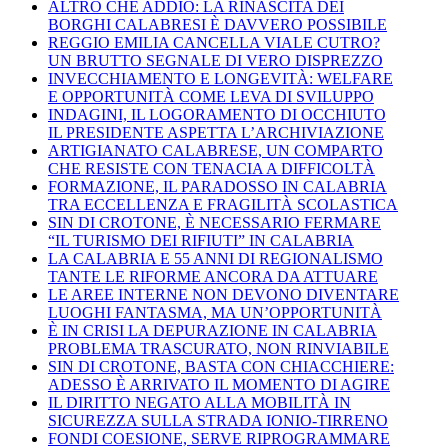
ALTRO CHE ADDIO: LA RINASCITA DEI
BORGHI CALABRESI È DAVVERO POSSIBILE
REGGIO EMILIA CANCELLA VIALE CUTRO?
UN BRUTTO SEGNALE DI VERO DISPREZZO
INVECCHIAMENTO E LONGEVITÀ: WELFARE
E OPPORTUNITÀ COME LEVA DI SVILUPPO
INDAGINI, IL LOGORAMENTO DI OCCHIUTO
IL PRESIDENTE ASPETTA L’ARCHIVIAZIONE
ARTIGIANATO CALABRESE, UN COMPARTO
CHE RESISTE CON TENACIA A DIFFICOLTÀ
FORMAZIONE, IL PARADOSSO IN CALABRIA
TRA ECCELLENZA E FRAGILITÀ SCOLASTICA
SIN DI CROTONE, È NECESSARIO FERMARE
“IL TURISMO DEI RIFIUTI” IN CALABRIA
LA CALABRIA E 55 ANNI DI REGIONALISMO
TANTE LE RIFORME ANCORA DA ATTUARE
LE AREE INTERNE NON DEVONO DIVENTARE
LUOGHI FANTASMA, MA UN’OPPORTUNITÀ
È IN CRISI LA DEPURAZIONE IN CALABRIA
PROBLEMA TRASCURATO, NON RINVIABILE
SIN DI CROTONE, BASTA CON CHIACCHIERE:
ADESSO È ARRIVATO IL MOMENTO DI AGIRE
IL DIRITTO NEGATO ALLA MOBILITÀ IN
SICUREZZA SULLA STRADA IONIO-TIRRENO
FONDI COESIONE, SERVE RIPROGRAMMARE