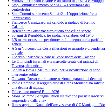
Vinitaly: per il vino calabrese un futuro di crescita e sviluppo
Stop Commissariamento Sanità /1 – L’esultanza del
centrodestra
Stop Commissariamento Sanità /2 – L’opposizione frena
l’entusiasmo
Francesco Cannizzaro: mi candido a sindaco di Reggio
Calabria
Referendum Giustizia: tutto quello che c’è da sapere
80 anni di Repubblica: tre sindache calabresi del 1946
L’8 marzo occasione per rinnovare l’impegno per la parità di
genere
A San Vincenzo La Costa riflessioni su azzardo e dipendenza
digitale
L’Addio / Michele Albanese, voce libera della Calabria
Le Olimpiadi invernali e le mascotte create dai ragazzi di
Taverna, dimenticati
Salvini a Bova e Melito: i soldi per la ricostruzione ci sono,
intervenire subito
Giovanna Russo coordinatore nazionale garanti dei detenuti
Paolo Campolo, il reggino eroe di Crans Montana: ha salvato
una decina di ragazzi
Felice anno nuovo! Buon 2026
Mons. Mimmo Battaglia: Buon Natale: che possiate lasciarvi
sorprendere dalla vita»
Il messaggio di Natale dell’arcivescovo di CZ Maniago: «Dio