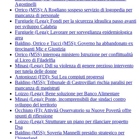
Agostinelli
Orrico (M5S): A Rogliano sospeso servizio di logopedia per
mancanza di personale
Furgiuele (Lega): Fondi per la sicurezza idraulica passo avanti
per sviluppo Calabria
Furgiuele (Lega): Lavorare per sorveglianza epidemiologica
area
Baldino, Orrico e Tucci (M5S): Governo ha abbandonato ex
tirocinanti Mic e Giustizia
Orrico (M5S) interroga ministero Istruzione per conflittualità
al Liceo di Filadelfia
Minasi (Lega): Ddl su violenza di genere prezioso intervento
per tutela delle donne
Antoniozzi (FDI): Sui Lea compiuti progressi
Baldino (M5S): Tribunale di Castrovillari rischia paralisi per
mancanza di magistrati
Loizzo (Lega): Bene soluzione per Banco Alimentare
Minasi (Lega): Ponte, incomprensibili due sindaci contro
sviluppo del territorio
Occhiuto (FI): Attività Osservatorio su Nuove Povertà offre
spunti di riflessione
Loizzo (Lega): Strutturare un piano per rilanciare progetto
Dsa
Baldino (M5S): Soveria Mannelli presidio strategico per
l’hinterland