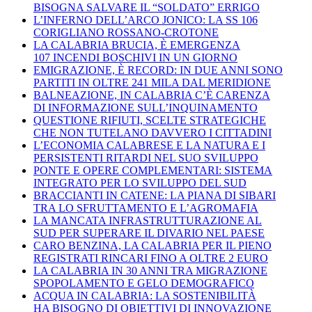
BISOGNA SALVARE IL “SOLDATO” ERRIGO
L’INFERNO DELL’ARCO JONICO: LA SS 106
CORIGLIANO ROSSANO-CROTONE
LA CALABRIA BRUCIA, È EMERGENZA
107 INCENDI BOSCHIVI IN UN GIORNO
EMIGRAZIONE, È RECORD: IN DUE ANNI SONO
PARTITI IN OLTRE 241 MILA DAL MERIDIONE
BALNEAZIONE, IN CALABRIA C’È CARENZA
DI INFORMAZIONE SULL’INQUINAMENTO
QUESTIONE RIFIUTI, SCELTE STRATEGICHE
CHE NON TUTELANO DAVVERO I CITTADINI
L’ECONOMIA CALABRESE E LA NATURA E I
PERSISTENTI RITARDI NEL SUO SVILUPPO
PONTE E OPERE COMPLEMENTARI: SISTEMA
INTEGRATO PER LO SVILUPPO DEL SUD
BRACCIANTI IN CATENE: LA PIANA DI SIBARI
TRA LO SFRUTTAMENTO E L’AGROMAFIA
LA MANCATA INFRASTRUTTURAZIONE AL
SUD PER SUPERARE IL DIVARIO NEL PAESE
CARO BENZINA, LA CALABRIA PER IL PIENO
REGISTRATI RINCARI FINO A OLTRE 2 EURO
LA CALABRIA IN 30 ANNI TRA MIGRAZIONE
SPOPOLAMENTO E GELO DEMOGRAFICO
ACQUA IN CALABRIA: LA SOSTENIBILITÀ
HA BISOGNO DI OBIETTIVI DI INNOVAZIONE