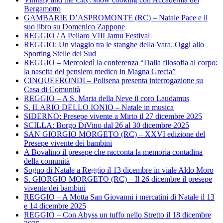
Bergamotto
GAMBARIE D’ASPROMONTE (RC) – Natale Pace e il
suo libro su Domenico Zappone
REGGIO / A Pellaro VIII Jamu Festival
REGGIO: Un viaggio tra le stanghe della Vara. Oggi allo
Sporting Stelle del Sud
REGGIO – Mercoledì la conferenza “Dalla filosofia al corpo:
la nascita del pensiero medico in Magna Grecia”
CINQUEFRONDI – Polisena presenta interrogazione su
Casa di Comunità
REGGIO – A S. Maria della Neve il coro Laudamus
S. ILARIO DELLO IONIO – Natale in musica
SIDERNO: Presepe vivente a Mirto il 27 dicembre 2025
SCILLA: Borgo DiVino dal 26 al 30 dicembre 2025
SAN GIORGIO MORGETO (RC) – XXVI edizione del
Presepe vivente dei bambini
A Bovalino il presepe che racconta la memoria contadina
della comunità
Sogno di Natale a Reggio il 13 dicembre in viale Aldo Moro
S. GIORGIO MORGETO (RC) – Il 26 dicembre il presepe
vivente dei bambini
REGGIO – A Motta San Giovanni i mercatini di Natale il 13
e 14 dicembre 2025
REGGIO – Con Abyss un tuffo nello Stretto il 18 dicembre