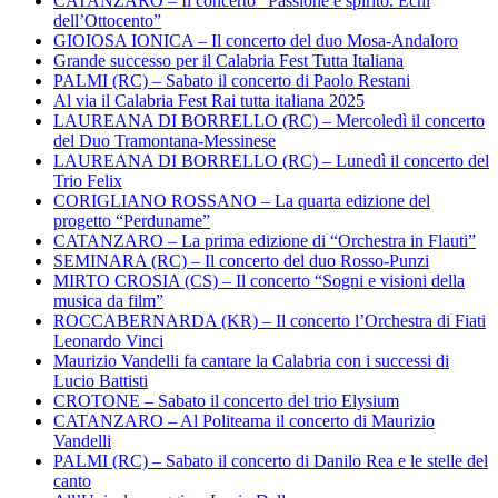
CATANZARO – Il concerto “Passione e spirito. Echi
dell’Ottocento”
GIOIOSA IONICA – Il concerto del duo Mosa-Andaloro
Grande successo per il Calabria Fest Tutta Italiana
PALMI (RC) – Sabato il concerto di Paolo Restani
Al via il Calabria Fest Rai tutta italiana 2025
LAUREANA DI BORRELLO (RC) – Mercoledì il concerto
del Duo Tramontana-Messinese
LAUREANA DI BORRELLO (RC) – Lunedì il concerto del
Trio Felix
CORIGLIANO ROSSANO – La quarta edizione del
progetto “Perduname”
CATANZARO – La prima edizione di “Orchestra in Flauti”
SEMINARA (RC) – Il concerto del duo Rosso-Punzi
MIRTO CROSIA (CS) – Il concerto “Sogni e visioni della
musica da film”
ROCCABERNARDA (KR) – Il concerto l’Orchestra di Fiati
Leonardo Vinci
Maurizio Vandelli fa cantare la Calabria con i successi di
Lucio Battisti
CROTONE – Sabato il concerto del trio Elysium
CATANZARO – Al Politeama il concerto di Maurizio
Vandelli
PALMI (RC) – Sabato il concerto di Danilo Rea e le stelle del
canto