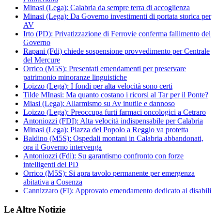
Minasi (Lega): Calabria da sempre terra di accoglienza
Minasi (Lega): Da Governo investimenti di portata storica per
AV
Irto (PD): Privatizzazione di Ferrovie conferma fallimento del
Governo
Rapani (Fdi) chiede sospensione provvedimento per Centrale
del Mercure
Orrico (M5S): Presentati emendamenti per preservare
patrimonio minoranze linguistiche
Loizzo (Lega): I fondi per alta velocità sono certi
Tilde MInasi: Ma quanto costano i ricorsi al Tar per il Ponte?
Miasi (Lega): Allarmismo su Av inutile e dannoso
Loizzo (Lega): Preoccupa furti farmaci oncologici a Cetraro
Antoniozzi (FDI): Alta velocità indispensabile per Calabria
Minasi (Lega): Piazza del Popolo a Reggio va protetta
Baldino (M5S): Ospedali montani in Calabria abbandonati,
ora il Governo intervenga
Antoniozzi (Fdi): Su garantismo confronto con forze
intelligenti del PD
Orrico (M5S): Si apra tavolo permanente per emergenza
abitativa a Cosenza
Cannizzaro (FI): Approvato emendamento dedicato ai disabili
Le Altre Notizie