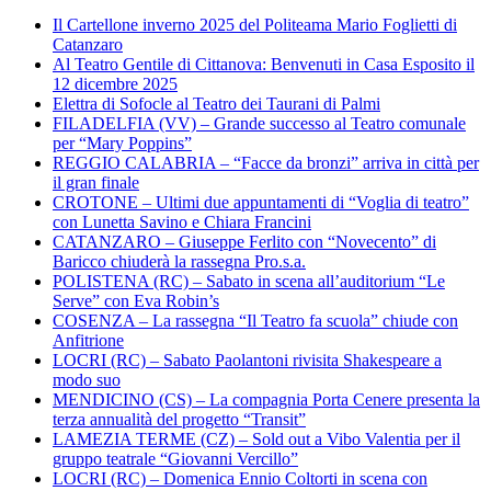
Il Cartellone inverno 2025 del Politeama Mario Foglietti di
Catanzaro
Al Teatro Gentile di Cittanova: Benvenuti in Casa Esposito il
12 dicembre 2025
Elettra di Sofocle al Teatro dei Taurani di Palmi
FILADELFIA (VV) – Grande successo al Teatro comunale
per “Mary Poppins”
REGGIO CALABRIA – “Facce da bronzi” arriva in città per
il gran finale
CROTONE – Ultimi due appuntamenti di “Voglia di teatro”
con Lunetta Savino e Chiara Francini
CATANZARO – Giuseppe Ferlito con “Novecento” di
Baricco chiuderà la rassegna Pro.s.a.
POLISTENA (RC) – Sabato in scena all’auditorium “Le
Serve” con Eva Robin’s
COSENZA – La rassegna “Il Teatro fa scuola” chiude con
Anfitrione
LOCRI (RC) – Sabato Paolantoni rivisita Shakespeare a
modo suo
MENDICINO (CS) – La compagnia Porta Cenere presenta la
terza annualità del progetto “Transit”
LAMEZIA TERME (CZ) – Sold out a Vibo Valentia per il
gruppo teatrale “Giovanni Vercillo”
LOCRI (RC) – Domenica Ennio Coltorti in scena con