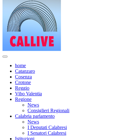
home
Catanzaro
Cosenza
Crotone
Reggio
Vibo Valentia
Regione
News
Consiglieri Regionali
Calabria parlamento
News
I Deputati Calabresi
I Senatori Calabresi
Istituzioni