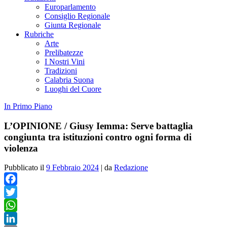
Europarlamento
Consiglio Regionale
Giunta Regionale
Rubriche
Arte
Prelibatezze
I Nostri Vini
Tradizioni
Calabria Suona
Luoghi del Cuore
In Primo Piano
L’OPINIONE / Giusy Iemma: Serve battaglia
congiunta tra istituzioni contro ogni forma di
violenza
Pubblicato il
9 Febbraio 2024
|
da
Redazione
Facebook
Twitter
WhatsApp