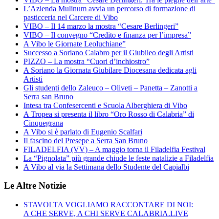
L’Azienda Mulinum avvia un percorso di formazione di
pasticceria nel Carcere di Vibo
VIBO – Il 14 marzo la mostra “Cesare Berlingeri”
VIBO – Il convegno “Credito e finanza per l’impresa”
A Vibo le Giornate Leoluchiane”
Successo a Soriano Calabro per il Giubileo degli Artisti
PIZZO – La mostra “Cuori d’inchiostro”
A Soriano la Giornata Giubilare Diocesana dedicata agli
Artisti
Gli studenti dello Zaleuco – Oliveti – Panetta – Zanotti a
Serra san Bruno
Intesa tra Confesercenti e Scuola Alberghiera di Vibo
A Tropea si presenta il libro “Oro Rosso di Calabria” di
Cinquegrana
A Vibo si è parlato di Eugenio Scalfari
Il fascino del Presepe a Serra San Bruno
FILADELFIA (VV) – A maggio torna il Filadelfia Festival
La “Pignolata” più grande chiude le feste natalizie a Filadelfia
A Vibo al via la Settimana dello Studente del Capialbi
Le Altre Notizie
STAVOLTA VOGLIAMO RACCONTARE DI NOI:
A CHE SERVE, A CHI SERVE CALABRIA.LIVE