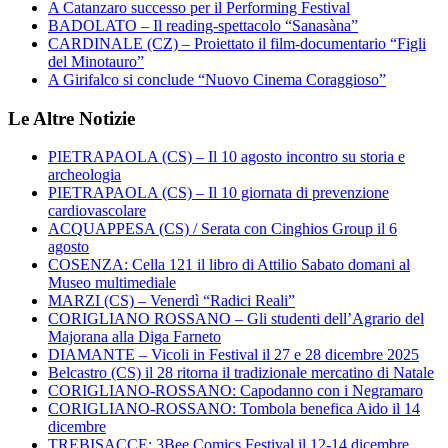
A Catanzaro successo per il Performing Festival
BADOLATO – Il reading-spettacolo “Sanasàna”
CARDINALE (CZ) – Proiettato il film-documentario “Figli
del Minotauro”
A Girifalco si conclude “Nuovo Cinema Coraggioso”
Le Altre Notizie
PIETRAPAOLA (CS) – Il 10 agosto incontro su storia e
archeologia
PIETRAPAOLA (CS) – Il 10 giornata di prevenzione
cardiovascolare
ACQUAPPESA (CS) / Serata con Cinghios Group il 6
agosto
COSENZA: Cella 121 il libro di Attilio Sabato domani al
Museo multimediale
MARZI (CS) – Venerdì “Radici Reali”
CORIGLIANO ROSSANO – Gli studenti dell’Agrario del
Majorana alla Diga Farneto
DIAMANTE – Vicoli in Festival il 27 e 28 dicembre 2025
Belcastro (CS) il 28 ritorna il tradizionale mercatino di Natale
CORIGLIANO-ROSSANO: Capodanno con i Negramaro
CORIGLIANO-ROSSANO: Tombola benefica Aido il 14
dicembre
TREBISACCE: 3Bee Comics Festival il 12-14 dicembre