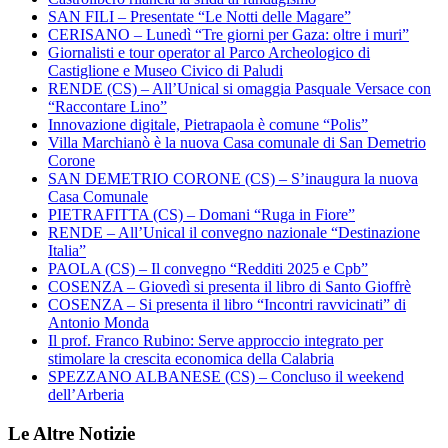
SAN FILI – Presentate “Le Notti delle Magare”
CERISANO – Lunedì “Tre giorni per Gaza: oltre i muri”
Giornalisti e tour operator al Parco Archeologico di
Castiglione e Museo Civico di Paludi
RENDE (CS) – All’Unical si omaggia Pasquale Versace con
“Raccontare Lino”
Innovazione digitale, Pietrapaola è comune “Polis”
Villa Marchianò è la nuova Casa comunale di San Demetrio
Corone
SAN DEMETRIO CORONE (CS) – S’inaugura la nuova
Casa Comunale
PIETRAFITTA (CS) – Domani “Ruga in Fiore”
RENDE – All’Unical il convegno nazionale “Destinazione
Italia”
PAOLA (CS) – Il convegno “Redditi 2025 e Cpb”
COSENZA – Giovedì si presenta il libro di Santo Gioffrè
COSENZA – Si presenta il libro “Incontri ravvicinati” di
Antonio Monda
Il prof. Franco Rubino: Serve approccio integrato per
stimolare la crescita economica della Calabria
SPEZZANO ALBANESE (CS) – Concluso il weekend
dell’Arberia
Le Altre Notizie