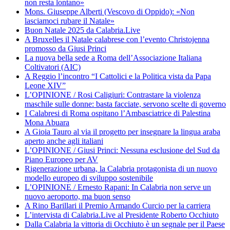
non resta lontano»
Mons. Giuseppe Alberti (Vescovo di Oppido): «Non
lasciamoci rubare il Natale»
Buon Natale 2025 da Calabria.Live
A Bruxelles il Natale calabrese con l’evento Christojenna
promosso da Giusi Princi
La nuova bella sede a Roma dell’Associazione Italiana
Coltivatori (AIC)
A Reggio l’incontro “I Cattolici e la Politica vista da Papa
Leone XIV”
L’OPINIONE / Rosi Caligiuri: Contrastare la violenza
maschile sulle donne: basta facciate, servono scelte di governo
I Calabresi di Roma ospitano l’Ambasciatrice di Palestina
Mona Abuara
A Gioia Tauro al via il progetto per insegnare la lingua araba
aperto anche agli italiani
L’OPINIONE / Giusi Princi: Nessuna esclusione del Sud da
Piano Europeo per AV
Rigenerazione urbana, la Calabria protagonista di un nuovo
modello europeo di sviluppo sostenibile
L’OPINIONE / Ernesto Rapani: In Calabria non serve un
nuovo aeroporto, ma buon senso
A Rino Barillari il Premio Armando Curcio per la carriera
L’intervista di Calabria.Live al Presidente Roberto Occhiuto
Dalla Calabria la vittoria di Occhiuto è un segnale per il Paese