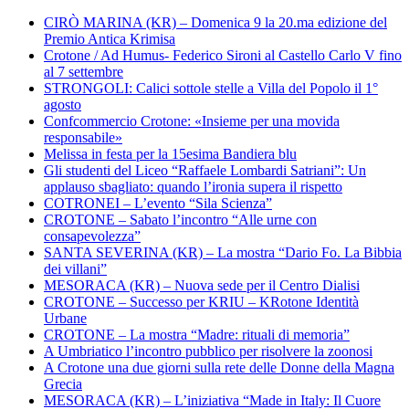
CIRÒ MARINA (KR) – Domenica 9 la 20.ma edizione del
Premio Antica Krimisa
Crotone / Ad Humus- Federico Sironi al Castello Carlo V fino
al 7 settembre
STRONGOLI: Calici sottole stelle a Villa del Popolo il 1°
agosto
Confcommercio Crotone: «Insieme per una movida
responsabile»
Melissa in festa per la 15esima Bandiera blu
Gli studenti del Liceo “Raffaele Lombardi Satriani”: Un
applauso sbagliato: quando l’ironia supera il rispetto
COTRONEI – L’evento “Sila Scienza”
CROTONE – Sabato l’incontro “Alle urne con
consapevolezza”
SANTA SEVERINA (KR) – La mostra “Dario Fo. La Bibbia
dei villani”
MESORACA (KR) – Nuova sede per il Centro Dialisi
CROTONE – Successo per KRIU – KRotone Identità
Urbane
CROTONE – La mostra “Madre: rituali di memoria”
A Umbriatico l’incontro pubblico per risolvere la zoonosi
A Crotone una due giorni sulla rete delle Donne della Magna
Grecia
MESORACA (KR) – L’iniziativa “Made in Italy: Il Cuore