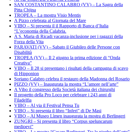
SAN COSTANTINO CALABRO (VV) – La Sagra della
Pitta Chjina
TROPEA – La mostra Visio Mentis
A Pizzo celebrata al Giornata del Mare
VIBO – Si presenta il il Rapporto di Banca d’Italia
“L’economia della Calabria.
A S. Maria di Ricadi vacanza-inclusione per i ragazzi della
Forza della Vita
PARAVATI (VV) – Sabato il Giubileo delle Persone con
Disabilità
TROPEA (VV) – Il 2 giugno la prima edizione di “Onda
Creativa”
VIBO – Il 28 si presentano i risultati della campagna di scavo
di Hipponion
Soriano Calabro celebra il restauro della Madonna del Rosario
PIZZO (VV) – Inaugurata la mostra “L’amore nell’arte”
A Vibo il congresso della Società italiana dei chirurghi
Il progetto della Pro Loco per celebrare i 243 anni di
Filadelfia
VIBO – Al via il Festival Pensa Tu
VIBO – Si presenta il libro “Inferi” di De Masi
VIBO – Al Museo Lìmen inaugurata la mostra di Berlingeri
ZUNGRI – Si presenta il libro “Corpus speluncarum
medioevi”
VIBO – La mostra “Cesare Berlingeri. Tra le pieghe dell’arte”