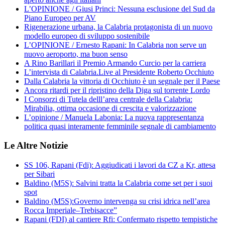
L’OPINIONE / Giusi Princi: Nessuna esclusione del Sud da
Piano Europeo per AV
Rigenerazione urbana, la Calabria protagonista di un nuovo
modello europeo di sviluppo sostenibile
L’OPINIONE / Ernesto Rapani: In Calabria non serve un
nuovo aeroporto, ma buon senso
A Rino Barillari il Premio Armando Curcio per la carriera
L’intervista di Calabria.Live al Presidente Roberto Occhiuto
Dalla Calabria la vittoria di Occhiuto è un segnale per il Paese
Ancora ritardi per il ripristino della Diga sul torrente Lordo
I Consorzi di Tutela delll’area centrale della Calabria:
Mirabilia, ottima occasione di crescita e valorizzazione
L’opinione / Manuela Labonia: La nuova rappresentanza
politica quasi interamente femminile segnale di cambiamento
Le Altre Notizie
SS 106, Rapani (Fdi): Aggiudicati i lavori da CZ a Kr, attesa
per Sibari
Baldino (M5S): Salvini tratta la Calabria come set per i suoi
spot
Baldino (M5S):Governo intervenga su crisi idrica nell’area
Rocca Imperiale–Trebisacce”
Rapani (FDI) al cantiere Rfi: Confermato rispetto tempistiche