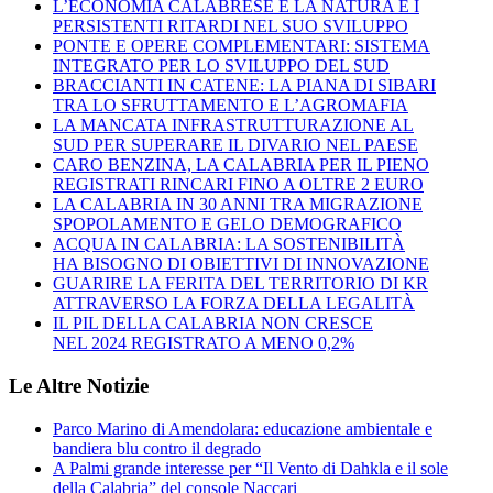
L’ECONOMIA CALABRESE E LA NATURA E I
PERSISTENTI RITARDI NEL SUO SVILUPPO
PONTE E OPERE COMPLEMENTARI: SISTEMA
INTEGRATO PER LO SVILUPPO DEL SUD
BRACCIANTI IN CATENE: LA PIANA DI SIBARI
TRA LO SFRUTTAMENTO E L’AGROMAFIA
LA MANCATA INFRASTRUTTURAZIONE AL
SUD PER SUPERARE IL DIVARIO NEL PAESE
CARO BENZINA, LA CALABRIA PER IL PIENO
REGISTRATI RINCARI FINO A OLTRE 2 EURO
LA CALABRIA IN 30 ANNI TRA MIGRAZIONE
SPOPOLAMENTO E GELO DEMOGRAFICO
ACQUA IN CALABRIA: LA SOSTENIBILITÀ
HA BISOGNO DI OBIETTIVI DI INNOVAZIONE
GUARIRE LA FERITA DEL TERRITORIO DI KR
ATTRAVERSO LA FORZA DELLA LEGALITÀ
IL PIL DELLA CALABRIA NON CRESCE
NEL 2024 REGISTRATO A MENO 0,2%
Le Altre Notizie
Parco Marino di Amendolara: educazione ambientale e
bandiera blu contro il degrado
A Palmi grande interesse per “Il Vento di Dahkla e il sole
della Calabria” del console Naccari