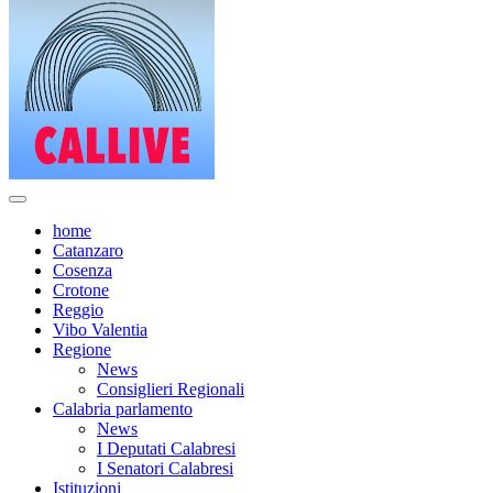
home
Catanzaro
Cosenza
Crotone
Reggio
Vibo Valentia
Regione
News
Consiglieri Regionali
Calabria parlamento
News
I Deputati Calabresi
I Senatori Calabresi
Istituzioni