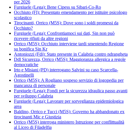
per 2026
Furgiuele (Lega): Bene Cipess su Sibari-Co-Ro
Occhiuto (FI): Presentato emendamento per istituire psicologo
scolastico
Tirocinanti, Orrico (M5S): Dove sono i soldi promessi da
Occhiuto?
Furgiuele (Lega): Confrontiamoci sui dati, Sin non può
ricevere rifiuti da altre regioni
Orrico (M5S): Occhiuto interviene tardi smentendo Regione
su bonifica Sin Kr
Antoniozzi (Fdi): Stato presente in Calabria contro ndrangheta
Ddl Sicurezza, Orrico (M5S): Maggioranza allergica a regole
democratiche
Irto e Misiani (PD) interrogano Salvini su caso Scarcella-
Agostinelli
Orrico (M5S): A Rogliano sospeso servizio di logopedia per
mancanza di personale
Furgiuele (Lega): Fondi per la sicurezza idraulica passo avanti
per sviluppo Calabria
Furgiuele (Lega): Lavorare per sorveglianza epidemiologica
area
Baldino, Orrico e Tucci (M5S): Governo ha abbandonato ex
tirocinanti Mic e Giustizia
Orrico (M5S) interroga ministero Istruzione per conflittualità
al Liceo di Filadelfia