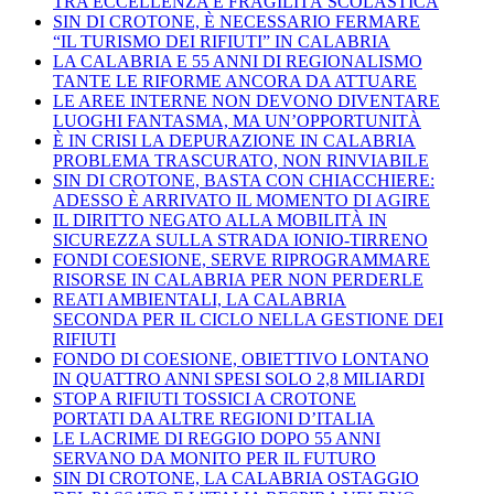
TRA ECCELLENZA E FRAGILITÀ SCOLASTICA
SIN DI CROTONE, È NECESSARIO FERMARE
“IL TURISMO DEI RIFIUTI” IN CALABRIA
LA CALABRIA E 55 ANNI DI REGIONALISMO
TANTE LE RIFORME ANCORA DA ATTUARE
LE AREE INTERNE NON DEVONO DIVENTARE
LUOGHI FANTASMA, MA UN’OPPORTUNITÀ
È IN CRISI LA DEPURAZIONE IN CALABRIA
PROBLEMA TRASCURATO, NON RINVIABILE
SIN DI CROTONE, BASTA CON CHIACCHIERE:
ADESSO È ARRIVATO IL MOMENTO DI AGIRE
IL DIRITTO NEGATO ALLA MOBILITÀ IN
SICUREZZA SULLA STRADA IONIO-TIRRENO
FONDI COESIONE, SERVE RIPROGRAMMARE
RISORSE IN CALABRIA PER NON PERDERLE
REATI AMBIENTALI, LA CALABRIA
SECONDA PER IL CICLO NELLA GESTIONE DEI
RIFIUTI
FONDO DI COESIONE, OBIETTIVO LONTANO
IN QUATTRO ANNI SPESI SOLO 2,8 MILIARDI
STOP A RIFIUTI TOSSICI A CROTONE
PORTATI DA ALTRE REGIONI D’ITALIA
LE LACRIME DI REGGIO DOPO 55 ANNI
SERVANO DA MONITO PER IL FUTURO
SIN DI CROTONE, LA CALABRIA OSTAGGIO