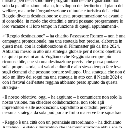
turistica perché ci sono linee programmatiche che riguardano non
solo la pianificazione urbana, lo sviluppo del territorio e il piano del
welfare, ma anche l
’
organizzazione culturale e turistica della città.
Reggio diventa destinazione se questa programmazione va avanti e
si consolida, in modo che cittadini e turisti possano programmare le
loro vacanze e il loro tempo in funzione di quegli appuntamenti».
«”Reggio destinazione” – ha chiarito l
’
assessore Romeo – non è una
campagna promozionale, ma una strategia ben precisa, elaborata in
questi mesi, con la collaborazione di Filmmaster già da fine 2024.
Abbiamo messo in atto una strategia globale per il nostro obiettivo
da qui ai prossimi anni. Vogliamo che Reggio sia sempre più
riconoscibile, che sia una destinazione precisa che possa puntare
sulla propria storia, sui valori culturali e allo stesso tempo fare leva
sugli elementi che possano portare sviluppo. Una strategia che non è
solo un libro dei sogni ma una strategia in atto con il Natale 2024 e
con i festival dell
’
estate reggina abbiamo preso spunto da questa
strategia».
«Il nostro obiettivo, oggi – ha aggiunto – è comunicare non solo la
nostra visione, ma chiedere collaborazione, non solo agli
imprenditori e alle associazioni, soprattutto ai cittadini perché
nessuna strategia da sola può portare frutto ma serve fare squadra».
«Reggio è una città con un potenziale straordinario – ha dichiarato
Accatino – è stato significativo che l
’
Amministrazione abbia scelto