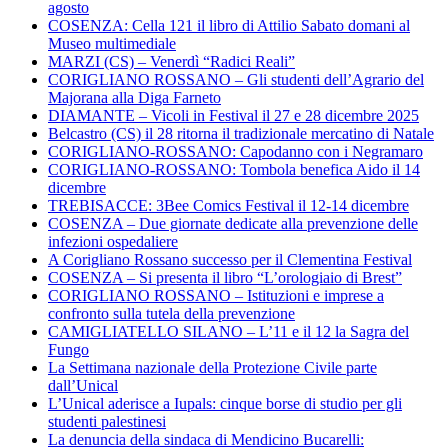
agosto
COSENZA: Cella 121 il libro di Attilio Sabato domani al
Museo multimediale
MARZI (CS) – Venerdì “Radici Reali”
CORIGLIANO ROSSANO – Gli studenti dell’Agrario del
Majorana alla Diga Farneto
DIAMANTE – Vicoli in Festival il 27 e 28 dicembre 2025
Belcastro (CS) il 28 ritorna il tradizionale mercatino di Natale
CORIGLIANO-ROSSANO: Capodanno con i Negramaro
CORIGLIANO-ROSSANO: Tombola benefica Aido il 14
dicembre
TREBISACCE: 3Bee Comics Festival il 12-14 dicembre
COSENZA – Due giornate dedicate alla prevenzione delle
infezioni ospedaliere
A Corigliano Rossano successo per il Clementina Festival
COSENZA – Si presenta il libro “L’orologiaio di Brest”
CORIGLIANO ROSSANO – Istituzioni e imprese a
confronto sulla tutela della prevenzione
CAMIGLIATELLO SILANO – L’11 e il 12 la Sagra del
Fungo
La Settimana nazionale della Protezione Civile parte
dall’Unical
L’Unical aderisce a Iupals: cinque borse di studio per gli
studenti palestinesi
La denuncia della sindaca di Mendicino Bucarelli: