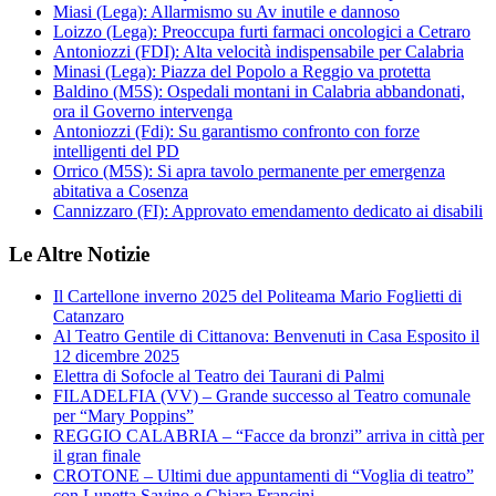
Miasi (Lega): Allarmismo su Av inutile e dannoso
Loizzo (Lega): Preoccupa furti farmaci oncologici a Cetraro
Antoniozzi (FDI): Alta velocità indispensabile per Calabria
Minasi (Lega): Piazza del Popolo a Reggio va protetta
Baldino (M5S): Ospedali montani in Calabria abbandonati,
ora il Governo intervenga
Antoniozzi (Fdi): Su garantismo confronto con forze
intelligenti del PD
Orrico (M5S): Si apra tavolo permanente per emergenza
abitativa a Cosenza
Cannizzaro (FI): Approvato emendamento dedicato ai disabili
Le Altre Notizie
Il Cartellone inverno 2025 del Politeama Mario Foglietti di
Catanzaro
Al Teatro Gentile di Cittanova: Benvenuti in Casa Esposito il
12 dicembre 2025
Elettra di Sofocle al Teatro dei Taurani di Palmi
FILADELFIA (VV) – Grande successo al Teatro comunale
per “Mary Poppins”
REGGIO CALABRIA – “Facce da bronzi” arriva in città per
il gran finale
CROTONE – Ultimi due appuntamenti di “Voglia di teatro”
con Lunetta Savino e Chiara Francini