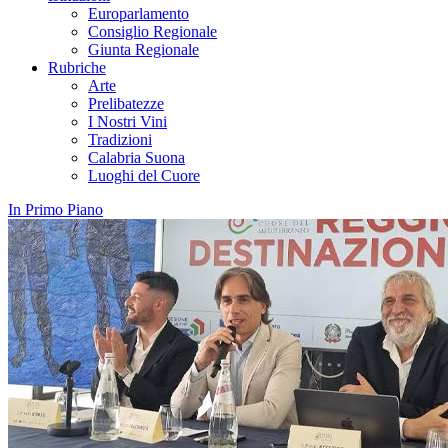
Europarlamento
Consiglio Regionale
Giunta Regionale
Rubriche
Arte
Prelibatezze
I Nostri Vini
Tradizioni
Calabria Suona
Luoghi del Cuore
In Primo Piano