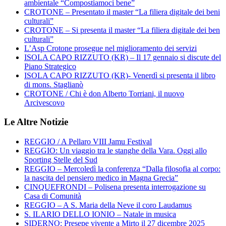
ambientale “Compostiamoci bene”
CROTONE – Presentato il master “La filiera digitale dei beni
culturali”
CROTONE – Si presenta il master “La filiera digitale dei ben
culturali”
L’Asp Crotone prosegue nel miglioramento dei servizi
ISOLA CAPO RIZZUTO (KR) – Il 17 gennaio si discute del
Piano Strategico
ISOLA CAPO RIZZUTO (KR)- Venerdì si presenta il libro
di mons. Staglianò
CROTONE / Chi è don Alberto Torriani, il nuovo
Arcivescovo
Le Altre Notizie
REGGIO / A Pellaro VIII Jamu Festival
REGGIO: Un viaggio tra le stanghe della Vara. Oggi allo
Sporting Stelle del Sud
REGGIO – Mercoledì la conferenza “Dalla filosofia al corpo:
la nascita del pensiero medico in Magna Grecia”
CINQUEFRONDI – Polisena presenta interrogazione su
Casa di Comunità
REGGIO – A S. Maria della Neve il coro Laudamus
S. ILARIO DELLO IONIO – Natale in musica
SIDERNO: Presepe vivente a Mirto il 27 dicembre 2025