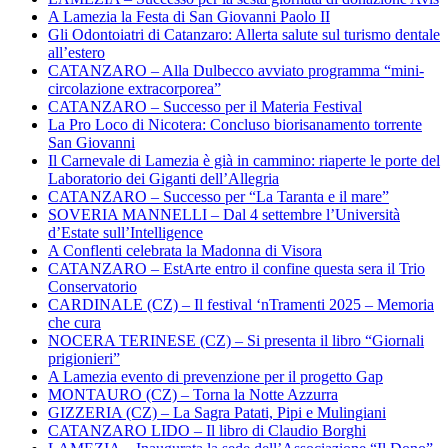
A Lamezia la Festa di San Giovanni Paolo II
Gli Odontoiatri di Catanzaro: Allerta salute sul turismo dentale
all’estero
CATANZARO – Alla Dulbecco avviato programma “mini-
circolazione extracorporea”
CATANZARO – Successo per il Materia Festival
La Pro Loco di Nicotera: Concluso biorisanamento torrente
San Giovanni
Il Carnevale di Lamezia è già in cammino: riaperte le porte del
Laboratorio dei Giganti dell’Allegria
CATANZARO – Successo per “La Taranta e il mare”
SOVERIA MANNELLI – Dal 4 settembre l’Università
d’Estate sull’Intelligence
A Conflenti celebrata la Madonna di Visora
CATANZARO – EstArte entro il confine questa sera il Trio
Conservatorio
CARDINALE (CZ) – Il festival ‘nTramenti 2025 – Memoria
che cura
NOCERA TERINESE (CZ) – Si presenta il libro “Giornali
prigionieri”
A Lamezia evento di prevenzione per il progetto Gap
MONTAURO (CZ) – Torna la Notte Azzurra
GIZZERIA (CZ) – La Sagra Patati, Pipi e Mulingiani
CATANZARO LIDO – Il libro di Claudio Borghi