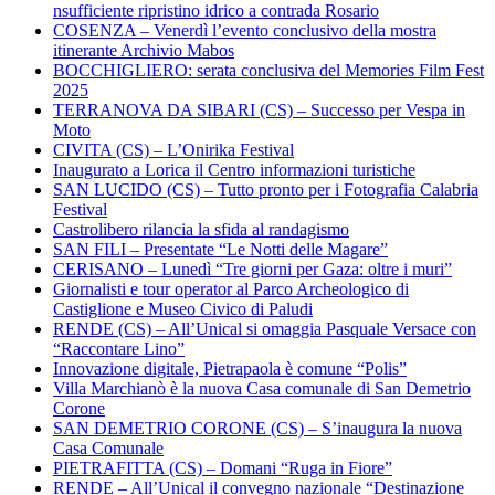
nsufficiente ripristino idrico a contrada Rosario
COSENZA – Venerdì l’evento conclusivo della mostra
itinerante Archivio Mabos
BOCCHIGLIERO: serata conclusiva del Memories Film Fest
2025
TERRANOVA DA SIBARI (CS) – Successo per Vespa in
Moto
CIVITA (CS) – L’Onirika Festival
Inaugurato a Lorica il Centro informazioni turistiche
SAN LUCIDO (CS) – Tutto pronto per i Fotografia Calabria
Festival
Castrolibero rilancia la sfida al randagismo
SAN FILI – Presentate “Le Notti delle Magare”
CERISANO – Lunedì “Tre giorni per Gaza: oltre i muri”
Giornalisti e tour operator al Parco Archeologico di
Castiglione e Museo Civico di Paludi
RENDE (CS) – All’Unical si omaggia Pasquale Versace con
“Raccontare Lino”
Innovazione digitale, Pietrapaola è comune “Polis”
Villa Marchianò è la nuova Casa comunale di San Demetrio
Corone
SAN DEMETRIO CORONE (CS) – S’inaugura la nuova
Casa Comunale
PIETRAFITTA (CS) – Domani “Ruga in Fiore”
RENDE – All’Unical il convegno nazionale “Destinazione