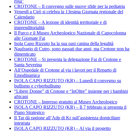
rosa”
CROTONE – Il convegno sulle nuove sfide per la pediatria
Venerdì a Cirò si celebra la 13esima Giornata regionale del
Calendario
CROTONE – A lezione di identità territoriale e di
imprenditorialità
Il Parco e il Museo Archeologico Nazionale di Capocolonna
alle Giornate Fai
Isola Capo Rizzuto ha la sua oasi canina della legalità
Naufragio di Cutro, sono passati due anni, ma Crotone non ha
dimenticato
CROTONE – Si presenta la delegazione Fai di Crotone e
Santa Severina
All’Ospedale di Crotone al via i lavori per il Reparto di
Emodinamica
ISOLA CAPO RIZZUTO (KR) – Lunedì il convegno su
bullismo e cyberbullismo
“Libere Donne” di Crotone e “InOltre” insieme per i bambini
africani
CROTONE – Ingresso gratuito al Museo Archeologico
ISOLA CAPO RIZZUTO (KR) – Il 7 febbraio si presenta il
Piano Strategico
Il Tar dà ragione all’Adp di Kr sull’assistenza domiciliare
integrata
ISOLA CAPO RIZZUTO (KR) – Al via il progetto