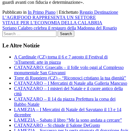
guardi avanti con fiducia e determinazione».
Pubblicato in
In Primo Piano
|
Etichettato
Reggio Destinazione
Navigazione
L’AGRIFOOD RAPPRESENTA UN SETTORE
VITALE PER L’ECONOMIA DELLA CALABRIA
articoli
Soriano Calabro celebra il restauro della Madonna del Rosario
Le Altre Notizie
A Cardinale (CZ) torna il 6 e 7 agosto il Festival di
‘nTramenti: arte in piazza
CATANZARO: Graecalis – il folle volo oggi al Complesso
monumentale San Giovanni
Torre di Ruggiero (CZ) – “Riconosci cristiano la tua dignità”
CATANZARO – I Mercatini di Natale alla Galleria Mancuso
CATANZARO – I misteri del Natale e il cuore antico della
città
CATANZARO – Il 14 da piazza Prefettura la corsa dei
Babbo Natale
LAMEZIA – I Mercatini di Natale del Savutano il 13 e 14
dicembre
LAMEZIA – Sabato il libro “Me la sono andata a cercare”
CATANZARO – Si chiude il Salone DeGusto
LAMEZIA – Successo per la sesta giornata di donazione Avis