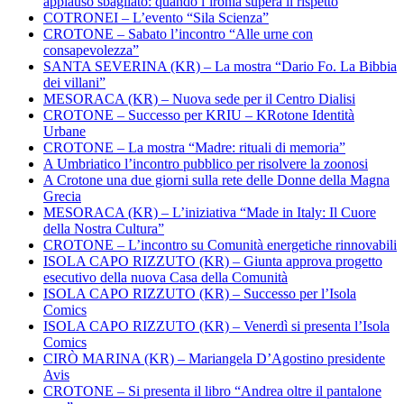
applauso sbagliato: quando l’ironia supera il rispetto
COTRONEI – L’evento “Sila Scienza”
CROTONE – Sabato l’incontro “Alle urne con
consapevolezza”
SANTA SEVERINA (KR) – La mostra “Dario Fo. La Bibbia
dei villani”
MESORACA (KR) – Nuova sede per il Centro Dialisi
CROTONE – Successo per KRIU – KRotone Identità
Urbane
CROTONE – La mostra “Madre: rituali di memoria”
A Umbriatico l’incontro pubblico per risolvere la zoonosi
A Crotone una due giorni sulla rete delle Donne della Magna
Grecia
MESORACA (KR) – L’iniziativa “Made in Italy: Il Cuore
della Nostra Cultura”
CROTONE – L’incontro su Comunità energetiche rinnovabili
ISOLA CAPO RIZZUTO (KR) – Giunta approva progetto
esecutivo della nuova Casa della Comunità
ISOLA CAPO RIZZUTO (KR) – Successo per l’Isola
Comics
ISOLA CAPO RIZZUTO (KR) – Venerdì si presenta l’Isola
Comics
CIRÒ MARINA (KR) – Mariangela D’Agostino presidente
Avis
CROTONE – Si presenta il libro “Andrea oltre il pantalone