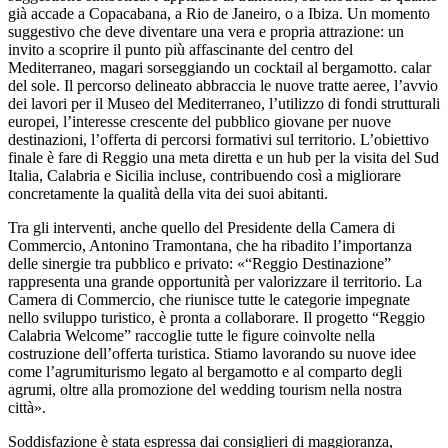
già accade a Copacabana, a Rio de Janeiro, o a Ibiza. Un momento
suggestivo che deve diventare una vera e propria attrazione: un
invito a scoprire il punto più affascinante del centro del
Mediterraneo, magari sorseggiando un cocktail al bergamotto. calar
del sole. Il percorso delineato abbraccia le nuove tratte aeree, l
’
avvio
dei lavori per il Museo del Mediterraneo, l
’
utilizzo di fondi strutturali
europei, l
’
interesse crescente del pubblico giovane per nuove
destinazioni, l
’
offerta di percorsi formativi sul territorio. L
’
obiettivo
finale è fare di Reggio una meta diretta e un hub per la visita del Sud
Italia, Calabria e Sicilia incluse, contribuendo così a migliorare
concretamente la qualità della vita dei suoi abitanti.
Tra gli interventi, anche quello del Presidente della Camera di
Commercio, Antonino Tramontana, che ha ribadito l
’
importanza
delle sinergie tra pubblico e privato: «
“
Reggio Destinazione”
rappresenta una grande opportunità per valorizzare il territorio. La
Camera di Commercio, che riunisce tutte le categorie impegnate
nello sviluppo turistico, è pronta a collaborare. Il progetto
“
Reggio
Calabria Welcome” raccoglie tutte le figure coinvolte nella
costruzione dell
’
offerta turistica. Stiamo lavorando su nuove idee
come l
’
agrumiturismo legato al bergamotto e al comparto degli
agrumi, oltre alla promozione del wedding tourism nella nostra
città».
Soddisfazione è stata espressa dai consiglieri di maggioranza,