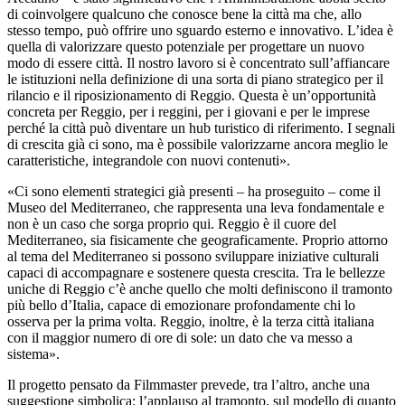
di coinvolgere qualcuno che conosce bene la città ma che, allo
stesso tempo, può offrire uno sguardo esterno e innovativo. L
’
idea è
quella di valorizzare questo potenziale per progettare un nuovo
modo di essere città. Il nostro lavoro si è concentrato sull
’
affiancare
le istituzioni nella definizione di una sorta di piano strategico per il
rilancio e il riposizionamento di Reggio. Questa è un
’
opportunità
concreta per Reggio, per i reggini, per i giovani e per le imprese
perché la città può diventare un hub turistico di riferimento. I segnali
di crescita già ci sono, ma è possibile valorizzarne ancora meglio le
caratteristiche, integrandole con nuovi contenuti».
«Ci sono elementi strategici già presenti – ha proseguito – come il
Museo del Mediterraneo, che rappresenta una leva fondamentale e
non è un caso che sorga proprio qui. Reggio è il cuore del
Mediterraneo, sia fisicamente che geograficamente. Proprio attorno
al tema del Mediterraneo si possono sviluppare iniziative culturali
capaci di accompagnare e sostenere questa crescita. Tra le bellezze
uniche di Reggio c’è anche quello che molti definiscono il tramonto
più bello d
’
Italia, capace di emozionare profondamente chi lo
osserva per la prima volta. Reggio, inoltre, è la terza città italiana
con il maggior numero di ore di sole: un dato che va messo a
sistema».
Il progetto pensato da Filmmaster prevede, tra l’altro, anche una
suggestione simbolica: l’applauso al tramonto, sul modello di quanto