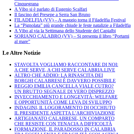
Cinquegrana
A Vibo si è parlato di Eugenio Scalfari
Il fascino del Presepe a Serra San Bruno
FILADELFIA (VV) – A maggio torna il Filadelfia Festival
La “Pignolata” più grande chiude le feste natalizie a Filadelfia
A Vibo al via la Settimana dello Studente del Capialbi
SORIANO CALABRO (VV) – Si presenta il libro “Portami
al mare”
Le Altre Notizie
STAVOLTA VOGLIAMO RACCONTARE DI NOI:
A CHE SERVE, A CHI SERVE CALABRIA.LIVE
ALTRO CHE ADDIO: LA RINASCITA DEI
BORGHI CALABRESI È DAVVERO POSSIBILE
REGGIO EMILIA CANCELLA VIALE CUTRO?
UN BRUTTO SEGNALE DI VERO DISPREZZO
INVECCHIAMENTO E LONGEVITÀ: WELFARE
E OPPORTUNITÀ COME LEVA DI SVILUPPO
INDAGINI, IL LOGORAMENTO DI OCCHIUTO
IL PRESIDENTE ASPETTA L’ARCHIVIAZIONE
ARTIGIANATO CALABRESE, UN COMPARTO
CHE RESISTE CON TENACIA A DIFFICOLTÀ
FORMAZIONE, IL PARADOSSO IN CALABRIA