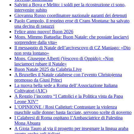
Salvini a Bova e Melito: i soldi per la ricostruzione ci sono,
intervenire subito
Giovanna Russo coordinatore nazionale garanti dei detenuti
Paolo Campolo, il reggino eroe di Crans Montana: ha salvato
una decina di ragazzi
Felice anno nuovo! Buon 2026
Mons. Mimmo Battaglia: Buon Natale: che possiate lasciarvi
sorprendere dalla vita»
Il messaggio di Natale dell’arcivescovo di CZ Maniago: «Dio
non resta lontano»
Mons. Giuseppe Alberti (Vescovo di Oppido): «Non
lasciamoci rubare il Natale»
Buon Natale 2025 da Calabria.Live
A Bruxelles il Natale calabrese con l’evento Christojenna
promosso da Giusi Princi
La nuova bella sede a Roma dell’Associazione Italiana
Coltivatori (AIC)
A Reggio l’incontro “I Cattolici e la Politica vista da Papa
Leone XIV”
L’OPINIONE / Rosi Caligiuri: Contrastare la violenza
maschile sulle donne: basta facciate, servono scelte di governo
I Calabresi di Roma ospitano l’Ambasciatrice di Palestina
Mona Abuara
A Gioia Tauro al via il progetto per insegnare la lingua araba
aperto anche agli italiani