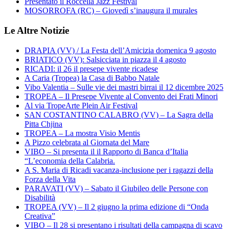
Presentato il Roccella Jazz Festival
MOSORROFA (RC) – Giovedì s’inaugura il murales
Le Altre Notizie
DRAPIA (VV) / La Festa dell’Amicizia domenica 9 agosto
BRIATICO (VV): Salsicciata in piazza il 4 agosto
RICADI: il 26 il presepe vivente ricadese
A Caria (Tropea) la Casa di Babbo Natale
Vibo Valentia – Sulle vie dei mastri birrai il 12 dicembre 2025
TROPEA – Il Presepe Vivente al Convento dei Frati Minori
Al via TropeArte Plein Air Festival
SAN COSTANTINO CALABRO (VV) – La Sagra della
Pitta Chjina
TROPEA – La mostra Visio Mentis
A Pizzo celebrata al Giornata del Mare
VIBO – Si presenta il il Rapporto di Banca d’Italia
“L’economia della Calabria.
A S. Maria di Ricadi vacanza-inclusione per i ragazzi della
Forza della Vita
PARAVATI (VV) – Sabato il Giubileo delle Persone con
Disabilità
TROPEA (VV) – Il 2 giugno la prima edizione di “Onda
Creativa”
VIBO – Il 28 si presentano i risultati della campagna di scavo