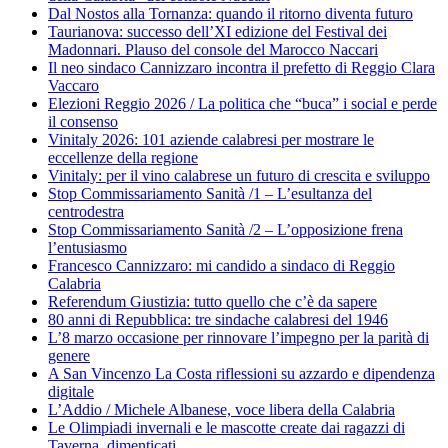
Dal Nostos alla Tornanza: quando il ritorno diventa futuro
Taurianova: successo dell’XI edizione del Festival dei
Madonnari. Plauso del console del Marocco Naccari
Il neo sindaco Cannizzaro incontra il prefetto di Reggio Clara
Vaccaro
Elezioni Reggio 2026 / La politica che “buca” i social e perde
il consenso
Vinitaly 2026: 101 aziende calabresi per mostrare le
eccellenze della regione
Vinitaly: per il vino calabrese un futuro di crescita e sviluppo
Stop Commissariamento Sanità /1 – L’esultanza del
centrodestra
Stop Commissariamento Sanità /2 – L’opposizione frena
l’entusiasmo
Francesco Cannizzaro: mi candido a sindaco di Reggio
Calabria
Referendum Giustizia: tutto quello che c’è da sapere
80 anni di Repubblica: tre sindache calabresi del 1946
L’8 marzo occasione per rinnovare l’impegno per la parità di
genere
A San Vincenzo La Costa riflessioni su azzardo e dipendenza
digitale
L’Addio / Michele Albanese, voce libera della Calabria
Le Olimpiadi invernali e le mascotte create dai ragazzi di
Taverna, dimenticati