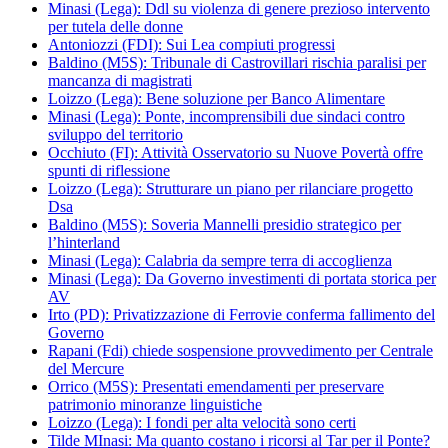
Minasi (Lega): Ddl su violenza di genere prezioso intervento
per tutela delle donne
Antoniozzi (FDI): Sui Lea compiuti progressi
Baldino (M5S): Tribunale di Castrovillari rischia paralisi per
mancanza di magistrati
Loizzo (Lega): Bene soluzione per Banco Alimentare
Minasi (Lega): Ponte, incomprensibili due sindaci contro
sviluppo del territorio
Occhiuto (FI): Attività Osservatorio su Nuove Povertà offre
spunti di riflessione
Loizzo (Lega): Strutturare un piano per rilanciare progetto
Dsa
Baldino (M5S): Soveria Mannelli presidio strategico per
l’hinterland
Minasi (Lega): Calabria da sempre terra di accoglienza
Minasi (Lega): Da Governo investimenti di portata storica per
AV
Irto (PD): Privatizzazione di Ferrovie conferma fallimento del
Governo
Rapani (Fdi) chiede sospensione provvedimento per Centrale
del Mercure
Orrico (M5S): Presentati emendamenti per preservare
patrimonio minoranze linguistiche
Loizzo (Lega): I fondi per alta velocità sono certi
Tilde MInasi: Ma quanto costano i ricorsi al Tar per il Ponte?