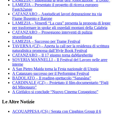
LAMEZIA – Inaugurata la sede dell’Associazione “Il Dono”
LAMEZIA – Presentato il progetto di ricerca europeo
Fastch2ange
CATANZARO – Aggiudicati lavori depurazione tra via
Fiume Busento e Barone
LAMEZIA – Venerdì “La cura” presenta la proposta di legge
per trasformare in spoke gli ospedali montani della Calabria
CATANZARO – Proseguono interventi di pulizia
straordinaria
LAMEZIA – Successo per Trame Festival
TAVERNA (CZ) – Aperta la call per la residenza di scrittura
naturalistica promossa dall’Hyle Book Festival
CATANZARO – Il 17 giugno torna daMargherita
SOVERIA MANNELLI – Il Festival del Lavoro nelle aree
interne
A San Pietro Maida torna la Festa nazionale di Utopia
A Catanzaro successo per il Performing Festival
BADOLATO – Il reading-spettacolo “Sanasàna”
CARDINALE (CZ) – Proiettato il film-documentario “Figli
del Minotauro”
A Girifalco si conclude “Nuovo Cinema Coraggioso”
Le Altre Notizie
ACQUAPPESA (CS) / Serata con Cinghios Group il 6