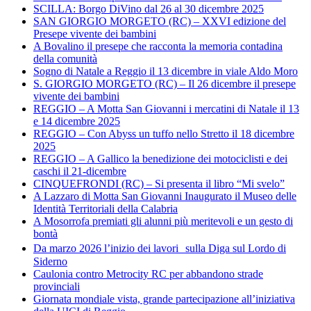
SCILLA: Borgo DiVino dal 26 al 30 dicembre 2025
SAN GIORGIO MORGETO (RC) – XXVI edizione del
Presepe vivente dei bambini
A Bovalino il presepe che racconta la memoria contadina
della comunità
Sogno di Natale a Reggio il 13 dicembre in viale Aldo Moro
S. GIORGIO MORGETO (RC) – Il 26 dicembre il presepe
vivente dei bambini
REGGIO – A Motta San Giovanni i mercatini di Natale il 13
e 14 dicembre 2025
REGGIO – Con Abyss un tuffo nello Stretto il 18 dicembre
2025
REGGIO – A Gallico la benedizione dei motociclisti e dei
caschi il 21-dicembre
CINQUEFRONDI (RC) – Si presenta il libro “Mi svelo”
A Lazzaro di Motta San Giovanni Inaugurato il Museo delle
Identità Territoriali della Calabria
A Mosorrofa premiati gli alunni più meritevoli e un gesto di
bontà
Da marzo 2026 l’inizio dei lavori sulla Diga sul Lordo di
Siderno
Caulonia contro Metrocity RC per abbandono strade
provinciali
Giornata mondiale vista, grande partecipazione all’iniziativa