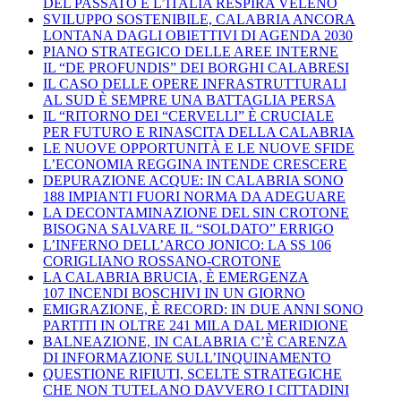
DEL PASSATO E L’ITALIA RESPIRA VELENO
SVILUPPO SOSTENIBILE, CALABRIA ANCORA
LONTANA DAGLI OBIETTIVI DI AGENDA 2030
PIANO STRATEGICO DELLE AREE INTERNE
IL “DE PROFUNDIS” DEI BORGHI CALABRESI
IL CASO DELLE OPERE INFRASTRUTTURALI
AL SUD È SEMPRE UNA BATTAGLIA PERSA
IL “RITORNO DEI “CERVELLI” È CRUCIALE
PER FUTURO E RINASCITA DELLA CALABRIA
LE NUOVE OPPORTUNITÀ E LE NUOVE SFIDE
L’ECONOMIA REGGINA INTENDE CRESCERE
DEPURAZIONE ACQUE: IN CALABRIA SONO
188 IMPIANTI FUORI NORMA DA ADEGUARE
LA DECONTAMINAZIONE DEL SIN CROTONE
BISOGNA SALVARE IL “SOLDATO” ERRIGO
L’INFERNO DELL’ARCO JONICO: LA SS 106
CORIGLIANO ROSSANO-CROTONE
LA CALABRIA BRUCIA, È EMERGENZA
107 INCENDI BOSCHIVI IN UN GIORNO
EMIGRAZIONE, È RECORD: IN DUE ANNI SONO
PARTITI IN OLTRE 241 MILA DAL MERIDIONE
BALNEAZIONE, IN CALABRIA C’È CARENZA
DI INFORMAZIONE SULL’INQUINAMENTO
QUESTIONE RIFIUTI, SCELTE STRATEGICHE
CHE NON TUTELANO DAVVERO I CITTADINI