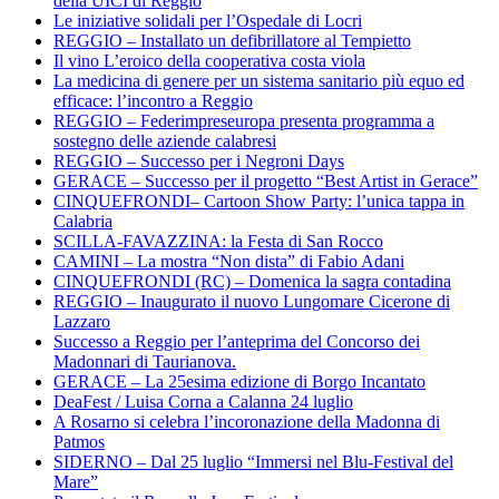
della UICI di Reggio
Le iniziative solidali per l’Ospedale di Locri
REGGIO – Installato un defibrillatore al Tempietto
Il vino L’eroico della cooperativa costa viola
La medicina di genere per un sistema sanitario più equo ed
efficace: l’incontro a Reggio
REGGIO – Federimpreseuropa presenta programma a
sostegno delle aziende calabresi
REGGIO – Successo per i Negroni Days
GERACE – Successo per il progetto “Best Artist in Gerace”
CINQUEFRONDI– Cartoon Show Party: l’unica tappa in
Calabria
SCILLA-FAVAZZINA: la Festa di San Rocco
CAMINI – La mostra “Non dista” di Fabio Adani
CINQUEFRONDI (RC) – Domenica la sagra contadina
REGGIO – Inaugurato il nuovo Lungomare Cicerone di
Lazzaro
Successo a Reggio per l’anteprima del Concorso dei
Madonnari di Taurianova.
GERACE – La 25esima edizione di Borgo Incantato
DeaFest / Luisa Corna a Calanna 24 luglio
A Rosarno si celebra l’incoronazione della Madonna di
Patmos
SIDERNO – Dal 25 luglio “Immersi nel Blu-Festival del
Mare”