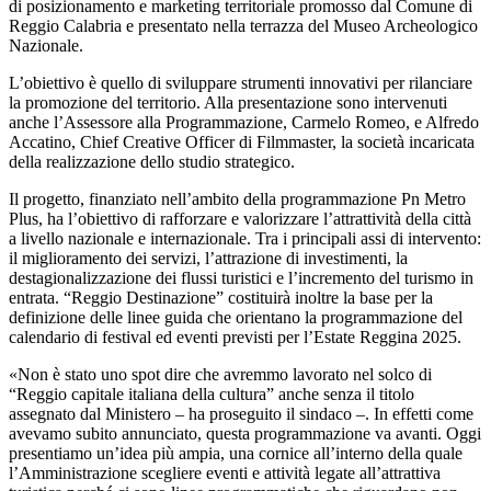
di posizionamento e marketing territoriale promosso dal Comune di
Reggio Calabria e presentato nella terrazza del Museo Archeologico
Nazionale.
L’obiettivo è quello di sviluppare strumenti innovativi per rilanciare
la promozione del territorio. Alla presentazione sono intervenuti
anche l
’
Assessore alla Programmazione, Carmelo Romeo, e Alfredo
Accatino, Chief Creative Officer di Filmmaster, la società incaricata
della realizzazione dello studio strategico.
Il progetto, finanziato nell
’
ambito della programmazione Pn Metro
Plus, ha l
’
obiettivo di rafforzare e valorizzare l
’
attrattività della città
a livello nazionale e internazionale. Tra i principali assi di intervento:
il miglioramento dei servizi, l
’
attrazione di investimenti, la
destagionalizzazione dei flussi turistici e l
’
incremento del turismo in
entrata.
“
Reggio Destinazione” costituirà inoltre la base per la
definizione delle linee guida che orientano la programmazione del
calendario di festival ed eventi previsti per l
’
Estate Reggina 2025.
«Non è stato uno spot dire che avremmo lavorato nel solco di
“
Reggio capitale italiana della cultura” anche senza il titolo
assegnato dal Ministero – ha proseguito il sindaco –. In effetti come
avevamo subito annunciato, questa programmazione va avanti. Oggi
presentiamo un
’
idea più ampia, una cornice all
’
interno della quale
l
’
Amministrazione scegliere eventi e attività legate all
’
attrattiva