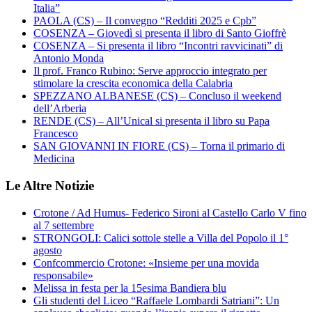
Italia”
PAOLA (CS) – Il convegno “Redditi 2025 e Cpb”
COSENZA – Giovedì si presenta il libro di Santo Gioffrè
COSENZA – Si presenta il libro “Incontri ravvicinati” di
Antonio Monda
Il prof. Franco Rubino: Serve approccio integrato per
stimolare la crescita economica della Calabria
SPEZZANO ALBANESE (CS) – Concluso il weekend
dell’Arberia
RENDE (CS) – All’Unical si presenta il libro su Papa
Francesco
SAN GIOVANNI IN FIORE (CS) – Torna il primario di
Medicina
Le Altre Notizie
Crotone / Ad Humus- Federico Sironi al Castello Carlo V fino
al 7 settembre
STRONGOLI: Calici sottole stelle a Villa del Popolo il 1°
agosto
Confcommercio Crotone: «Insieme per una movida
responsabile»
Melissa in festa per la 15esima Bandiera blu
Gli studenti del Liceo “Raffaele Lombardi Satriani”: Un