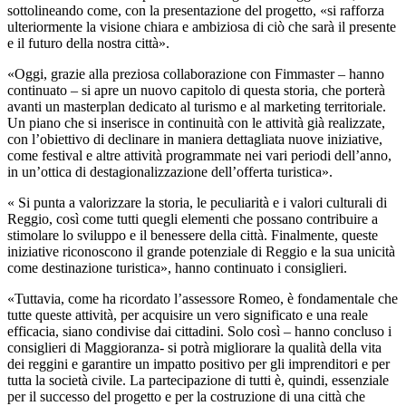
sottolineando come, con la presentazione del progetto, «si rafforza
ulteriormente la visione chiara e ambiziosa di ciò che sarà il presente
e il futuro della nostra città».
«Oggi, grazie alla preziosa collaborazione con Fimmaster – hanno
continuato – si apre un nuovo capitolo di questa storia, che porterà
avanti un masterplan dedicato al turismo e al marketing territoriale.
Un piano che si inserisce in continuità con le attività già realizzate,
con l’obiettivo di declinare in maniera dettagliata nuove iniziative,
come festival e altre attività programmate nei vari periodi dell
’
anno,
in un
’
ottica di destagionalizzazione dell
’
offerta turistica».
« Si punta a valorizzare la storia, le peculiarità e i valori culturali di
Reggio, così come tutti quegli elementi che possano contribuire a
stimolare lo sviluppo e il benessere della città. Finalmente, queste
iniziative riconoscono il grande potenziale di Reggio e la sua unicità
come destinazione turistica», hanno continuato i consiglieri.
«Tuttavia, come ha ricordato l’assessore Romeo, è fondamentale che
tutte queste attività, per acquisire un vero significato e una reale
efficacia, siano condivise dai cittadini. Solo così – hanno concluso i
consiglieri di Maggioranza- si potrà migliorare la qualità della vita
dei reggini e garantire un impatto positivo per gli imprenditori e per
tutta la società civile. La partecipazione di tutti è, quindi, essenziale
per il successo del progetto e per la costruzione di una città che