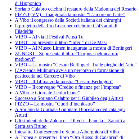
di Hipponion
Soriano Calabro celebra il restauro della Madonna del Rosario
PIZZO (VV) – Inaugurata la mostra “L’amore nell’arte”
A Vibo il congresso della Società italiana dei chirurghi
Il progetto della Pro Loco per celebrare i 243 anni di
Filadelfia
VIBO – Al via il Festival Pensa Tu
VIBO – Si presenta il libro “Inferi” di De Masi
VIBO – Al Museo Lìmen inaugurata la mostra di Berlingeri
ZUNGRI – Si presenta il libro “Corpus speluncarum
medioevi”
VIBO – La mostra “Cesare Berlingeri. Tra le pieghe dell’arte”
L’Azienda Mulinum avvia un percorso di formazione di
pasticceria nel Carcere di Vibo
VIBO – Il 14 marzo la mostra “Cesare Berlingeri”
VIBO – Il convegno “Credito e finanza per l’impresa”
A Vibo le Giornate Leoluchiane”
Successo a Soriano Calabro per il Giubileo degli Artisti
PIZZO – La mostra “Cuori d’inchiostro”
A Soriano la Giornata Giubilare Diocesana dedicata agli
Artisti
Gli studenti dello Zaleuco – Oliveti – Panetta – Zanotti a
Serra san Bruno
Intesa tra Confesercenti e Scuola Alberghiera di Vibo
A Tropea si presenta il libro “Oro Rosso di Calabria” di