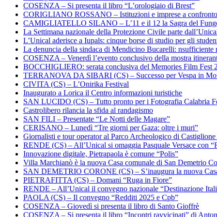
COSENZA – Si presenta il libro “L’orologiaio di Brest”
CORIGLIANO ROSSANO – Istituzioni e imprese a confronto su
CAMIGLIATELLO SILANO – L’11 e il 12 la Sagra del Fung
La Settimana nazionale della Protezione Civile parte dall’Unica
L’Unical aderisce a Iupals: cinque borse di studio per gli student
La denuncia della sindaca di Mendicino Bucarelli: nsufficiente r
COSENZA – Venerdì l’evento conclusivo della mostra itineran
BOCCHIGLIERO: serata conclusiva del Memories Film Fest 
TERRANOVA DA SIBARI (CS) – Successo per Vespa in Mo
CIVITA (CS) – L’Onirika Festival
Inaugurato a Lorica il Centro informazioni turistiche
SAN LUCIDO (CS) – Tutto pronto per i Fotografia Calabria Fe
Castrolibero rilancia la sfida al randagismo
SAN FILI – Presentate “Le Notti delle Magare”
CERISANO – Lunedì “Tre giorni per Gaza: oltre i muri”
Giornalisti e tour operator al Parco Archeologico di Castiglion
RENDE (CS) – All’Unical si omaggia Pasquale Versace con “
Innovazione digitale, Pietrapaola è comune “Polis”
Villa Marchianò è la nuova Casa comunale di San Demetrio C
SAN DEMETRIO CORONE (CS) – S’inaugura la nuova Cas
PIETRAFITTA (CS) – Domani “Ruga in Fiore”
RENDE – All’Unical il convegno nazionale “Destinazione Ital
PAOLA (CS) – Il convegno “Redditi 2025 e Cpb”
COSENZA – Giovedì si presenta il libro di Santo Gioffrè
COSENZA – Si presenta il libro “Incontri ravvicinati” di Ant