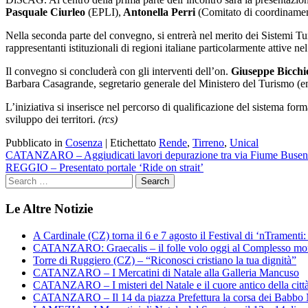
Pasquale Ciurleo
(EPLI),
Antonella Perri
(Comitato di coordinament
Nella seconda parte del convegno, si entrerà nel merito dei Sistemi Tur
rappresentanti istituzionali di regioni italiane particolarmente attive ne
Il convegno si concluderà con gli interventi dell’on.
Giuseppe Bicchie
Barbara Casagrande, segretario generale del Ministero del Turismo (entra
L’iniziativa si inserisce nel percorso di qualificazione del sistema for
sviluppo dei territori.
(rcs)
Pubblicato in
Cosenza
|
Etichettato
Rende
,
Tirreno
,
Unical
Navigazione
CATANZARO – Aggiudicati lavori depurazione tra via Fiume Busen
REGGIO – Presentato portale ‘Ride on strait’
articoli
Le Altre Notizie
A Cardinale (CZ) torna il 6 e 7 agosto il Festival di ‘nTramenti: 
CATANZARO: Graecalis – il folle volo oggi al Complesso m
Torre di Ruggiero (CZ) – “Riconosci cristiano la tua dignità”
CATANZARO – I Mercatini di Natale alla Galleria Mancuso
CATANZARO – I misteri del Natale e il cuore antico della citt
CATANZARO – Il 14 da piazza Prefettura la corsa dei Babbo 