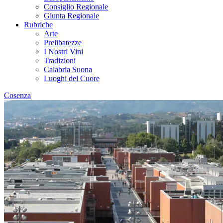
Consiglio Regionale
Giunta Regionale
Rubriche
Arte
Prelibatezze
I Nostri Vini
Tradizioni
Calabria Suona
Luoghi del Cuore
Cosenza