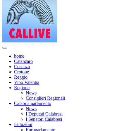
home
Catanzaro
Cosenza
Crotone
Reggio
Vibo Valentia
Regione
News
Consiglieri Regionali
Calabria parlamento
News
I Deputati Calabresi
I Senatori Calabresi
Istituzioni
Europarlamento