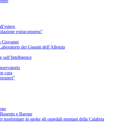
embre
ll’estero
azione extracorporea”
n Giovanni
Laboratorio dei Giganti dell’Allegria
sull’Intelligence
nservatorio
he cura
ionieri”
ange
 Busento e Barone
 trasformare in spoke gli ospedali montani della Calabria