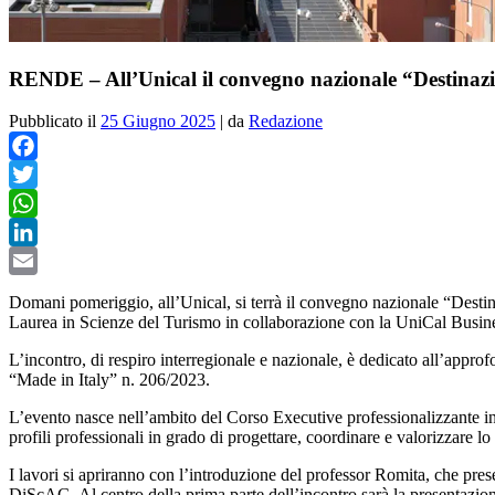
RENDE – All’Unical il convegno nazionale “Destinazi
Pubblicato il
25 Giugno 2025
|
da
Redazione
Facebook
Twitter
WhatsApp
LinkedIn
Email
Domani pomeriggio, all’Unical, si terrà il convegno nazionale “Destin
Laurea in Scienze del Turismo in collaborazione con la UniCal Busi
L’incontro, di respiro interregionale e nazionale, è dedicato all’appro
“Made in Italy” n. 206/2023.
L’evento nasce nell’ambito del Corso Executive professionalizzante in 
profili professionali in grado di progettare, coordinare e valorizzare lo 
I lavori si apriranno con l’introduzione del professor Romita, che prese
DiScAG. Al centro della prima parte dell’incontro sarà la presentazione