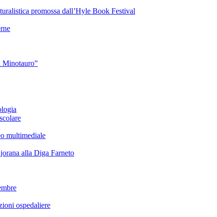
turalistica promossa dall’Hyle Book Festival
rne
l Minotauro”
ologia
scolare
eo multimediale
rana alla Diga Farneto
embre
ioni ospedaliere