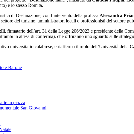
o) e lo stesso Romita.
istici di Destinazione, con l’intervento della prof.ssa
Alessandra Pria
l settore del turismo, amministratori locali e professionisti del settore pub
lli
, firmatario dell’art. 31 della Legge 206/2023 e presidente della Com
mbi in attesa di conferma), che offriranno uno sguardo sulle strategie na
mativo universitario calabrese, e riafferma il ruolo dell’Università della
to e Barone
arte in piazza
onumentale San Giovanni
à
Natale