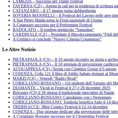
LAMEZIA – Successo per Trame Festival
TAVERNA (CZ) – Aperta la call per la residenza di scrittura na
CATANZARO – Il 17 giugno torna daMargherita
SOVERIA MANNELLI – Il Festival del Lavoro nelle aree inte
A San Pietro Maida torna la Festa nazionale di Utopia
A Catanzaro successo per il Performing Festival
BADOLATO – Il reading-spettacolo “Sanasàna”
CARDINALE (CZ) – Proiettato il film-documentario “Figli de
A Girifalco si conclude “Nuovo Cinema Coraggioso”
Le Altre Notizie
PIETRAPAOLA (CS) – Il 10 agosto incontro su storia e arche
PIETRAPAOLA (CS) – Il 10 giornata di prevenzione cardiova
ACQUAPPESA (CS) / Serata con Cinghios Group il 6 agosto
COSENZA: Cella 121 il libro di Attilio Sabato domani al Mus
MARZI (CS) – Venerdì “Radici Reali”
CORIGLIANO ROSSANO – Gli studenti dell’Agrario del Majo
DIAMANTE – Vicoli in Festival il 27 e 28 dicembre 2025
Belcastro (CS) il 28 ritorna il tradizionale mercatino di Natale
CORIGLIANO-ROSSANO: Capodanno con i Negramaro
CORIGLIANO-ROSSANO: Tombola benefica Aido il 14 dic
TREBISACCE: 3Bee Comics Festival il 12-14 dicembre
COSENZA – Due giornate dedicate alla prevenzione delle infez
A Corigliano Rossano successo per il Clementina Festival