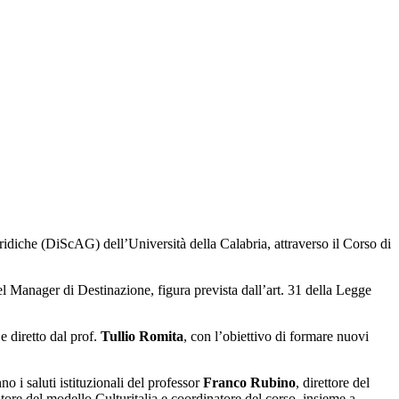
idiche (DiScAG) dell’Università della Calabria, attraverso il Corso di
el Manager di Destinazione, figura prevista dall’art. 31 della Legge
e diretto dal prof.
Tullio Romita
, con l’obiettivo di formare nuovi
o i saluti istituzionali del professor
Franco Rubino
, direttore del
atore del modello Culturitalia e coordinatore del corso, insieme a