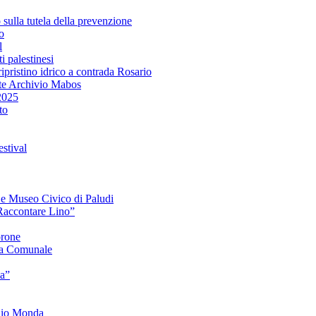
lla tutela della prevenzione
o
l
i palestinesi
ipristino idrico a contrada Rosario
te Archivio Mabos
2025
to
stival
e e Museo Civico di Paludi
Raccontare Lino”
orone
a Comunale
ia”
onio Monda