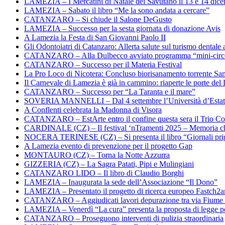
LAMEZIA – I Mercatini di Natale del Savutano il 13 e 14 dic
LAMEZIA – Sabato il libro “Me la sono andata a cercare”
CATANZARO – Si chiude il Salone DeGusto
LAMEZIA – Successo per la sesta giornata di donazione Avis
A Lamezia la Festa di San Giovanni Paolo II
Gli Odontoiatri di Catanzaro: Allerta salute sul turismo dentale a
CATANZARO – Alla Dulbecco avviato programma “mini-circol
CATANZARO – Successo per il Materia Festival
La Pro Loco di Nicotera: Concluso biorisanamento torrente Sa
Il Carnevale di Lamezia è già in cammino: riaperte le porte del 
CATANZARO – Successo per “La Taranta e il mare”
SOVERIA MANNELLI – Dal 4 settembre l’Università d’Estate 
A Conflenti celebrata la Madonna di Visora
CATANZARO – EstArte entro il confine questa sera il Trio Co
CARDINALE (CZ) – Il festival ‘nTramenti 2025 – Memoria c
NOCERA TERINESE (CZ) – Si presenta il libro “Giornali prig
A Lamezia evento di prevenzione per il progetto Gap
MONTAURO (CZ) – Torna la Notte Azzurra
GIZZERIA (CZ) – La Sagra Patati, Pipi e Mulingiani
CATANZARO LIDO – Il libro di Claudio Borghi
LAMEZIA – Inaugurata la sede dell’Associazione “Il Dono”
LAMEZIA – Presentato il progetto di ricerca europeo Fastch2
CATANZARO – Aggiudicati lavori depurazione tra via Fiume
LAMEZIA – Venerdì “La cura” presenta la proposta di legge per
CATANZARO – Proseguono interventi di pulizia straordinaria