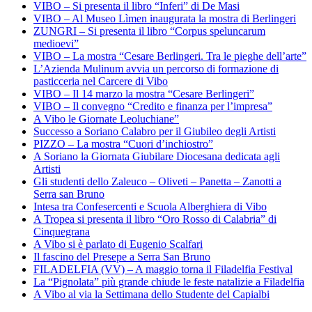
VIBO – Si presenta il libro “Inferi” di De Masi
VIBO – Al Museo Lìmen inaugurata la mostra di Berlingeri
ZUNGRI – Si presenta il libro “Corpus speluncarum
medioevi”
VIBO – La mostra “Cesare Berlingeri. Tra le pieghe dell’arte”
L’Azienda Mulinum avvia un percorso di formazione di
pasticceria nel Carcere di Vibo
VIBO – Il 14 marzo la mostra “Cesare Berlingeri”
VIBO – Il convegno “Credito e finanza per l’impresa”
A Vibo le Giornate Leoluchiane”
Successo a Soriano Calabro per il Giubileo degli Artisti
PIZZO – La mostra “Cuori d’inchiostro”
A Soriano la Giornata Giubilare Diocesana dedicata agli
Artisti
Gli studenti dello Zaleuco – Oliveti – Panetta – Zanotti a
Serra san Bruno
Intesa tra Confesercenti e Scuola Alberghiera di Vibo
A Tropea si presenta il libro “Oro Rosso di Calabria” di
Cinquegrana
A Vibo si è parlato di Eugenio Scalfari
Il fascino del Presepe a Serra San Bruno
FILADELFIA (VV) – A maggio torna il Filadelfia Festival
La “Pignolata” più grande chiude le feste natalizie a Filadelfia
A Vibo al via la Settimana dello Studente del Capialbi