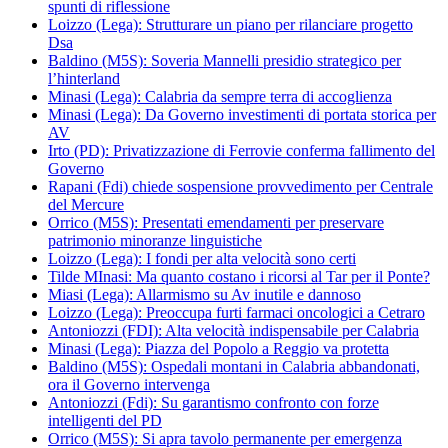
spunti di riflessione
Loizzo (Lega): Strutturare un piano per rilanciare progetto
Dsa
Baldino (M5S): Soveria Mannelli presidio strategico per
l’hinterland
Minasi (Lega): Calabria da sempre terra di accoglienza
Minasi (Lega): Da Governo investimenti di portata storica per
AV
Irto (PD): Privatizzazione di Ferrovie conferma fallimento del
Governo
Rapani (Fdi) chiede sospensione provvedimento per Centrale
del Mercure
Orrico (M5S): Presentati emendamenti per preservare
patrimonio minoranze linguistiche
Loizzo (Lega): I fondi per alta velocità sono certi
Tilde MInasi: Ma quanto costano i ricorsi al Tar per il Ponte?
Miasi (Lega): Allarmismo su Av inutile e dannoso
Loizzo (Lega): Preoccupa furti farmaci oncologici a Cetraro
Antoniozzi (FDI): Alta velocità indispensabile per Calabria
Minasi (Lega): Piazza del Popolo a Reggio va protetta
Baldino (M5S): Ospedali montani in Calabria abbandonati,
ora il Governo intervenga
Antoniozzi (Fdi): Su garantismo confronto con forze
intelligenti del PD
Orrico (M5S): Si apra tavolo permanente per emergenza