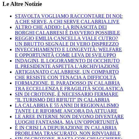
Le Altre Notizie
STAVOLTA VOGLIAMO RACCONTARE DI NOI:
A CHE SERVE, A CHI SERVE CALABRIA.LIVE
ALTRO CHE ADDIO: LA RINASCITA DEI
BORGHI CALABRESI È DAVVERO POSSIBILE
REGGIO EMILIA CANCELLA VIALE CUTRO?
UN BRUTTO SEGNALE DI VERO DISPREZZO
INVECCHIAMENTO E LONGEVITÀ: WELFARE
E OPPORTUNITÀ COME LEVA DI SVILUPPO
INDAGINI, IL LOGORAMENTO DI OCCHIUTO
IL PRESIDENTE ASPETTA L’ARCHIVIAZIONE
ARTIGIANATO CALABRESE, UN COMPARTO
CHE RESISTE CON TENACIA A DIFFICOLTÀ
FORMAZIONE, IL PARADOSSO IN CALABRIA
TRA ECCELLENZA E FRAGILITÀ SCOLASTICA
SIN DI CROTONE, È NECESSARIO FERMARE
“IL TURISMO DEI RIFIUTI” IN CALABRIA
LA CALABRIA E 55 ANNI DI REGIONALISMO
TANTE LE RIFORME ANCORA DA ATTUARE
LE AREE INTERNE NON DEVONO DIVENTARE
LUOGHI FANTASMA, MA UN’OPPORTUNITÀ
È IN CRISI LA DEPURAZIONE IN CALABRIA
PROBLEMA TRASCURATO, NON RINVIABILE
SIN DI CROTONE, BASTA CON CHIACCHIERE: