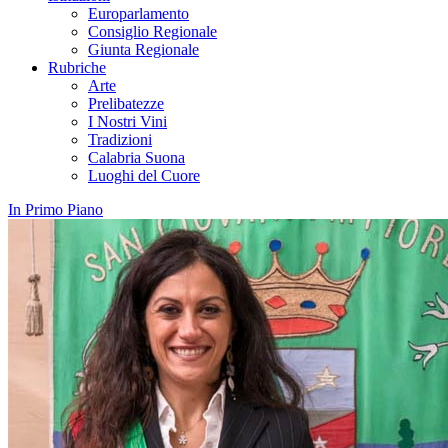
Europarlamento
Consiglio Regionale
Giunta Regionale
Rubriche
Arte
Prelibatezze
I Nostri Vini
Tradizioni
Calabria Suona
Luoghi del Cuore
In Primo Piano