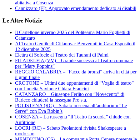
abitativa a Cosenza
Cannizzaro (FI): Approvato emendamento dedicato ai disabili
Le Altre Notizie
Il Cartellone inverno 2025 del Politeama Mario Foglietti di
Catanzaro
Al Teatro Gentile di Cittanova: Benvenuti in Casa Esposito il
12 dicembre 2025
Elettra di Sofocle al Teatro dei Taurani di Palmi
FILADELFIA (VV) – Grande successo al Teatro comunale
per “Mary Poppins”
REGGIO CALABRIA – “Facce da bronzi” arriva in città per
il gran finale
CROTONE – Ultimi due appuntamenti di “Voglia di teatro”
con Lunetta Savino e Chiara Francini
CATANZARO – Giuseppe Ferlito con “Novecento” di
Baricco chiuderà la rassegna Pro.s.a.
POLISTENA (RC) – Sabato in scena all’auditorium “Le
Serve” con Eva Robin’s
COSENZA – La rassegna “Il Teatro fa scuola” chiude con
Anfitrione
LOCRI (RC) – Sabato Paolantoni rivisita Shakespeare a
modo suo
MENDICINO (CS) – La compagnia Porta Cenere presenta la