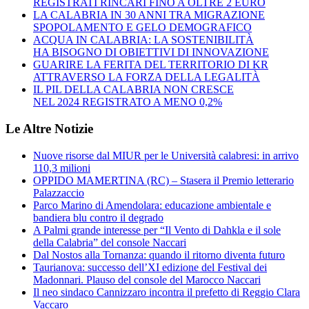
REGISTRATI RINCARI FINO A OLTRE 2 EURO
LA CALABRIA IN 30 ANNI TRA MIGRAZIONE
SPOPOLAMENTO E GELO DEMOGRAFICO
ACQUA IN CALABRIA: LA SOSTENIBILITÀ
HA BISOGNO DI OBIETTIVI DI INNOVAZIONE
GUARIRE LA FERITA DEL TERRITORIO DI KR
ATTRAVERSO LA FORZA DELLA LEGALITÀ
IL PIL DELLA CALABRIA NON CRESCE
NEL 2024 REGISTRATO A MENO 0,2%
Le Altre Notizie
Nuove risorse dal MIUR per le Università calabresi: in arrivo
110,3 milioni
OPPIDO MAMERTINA (RC) – Stasera il Premio letterario
Palazzaccio
Parco Marino di Amendolara: educazione ambientale e
bandiera blu contro il degrado
A Palmi grande interesse per “Il Vento di Dahkla e il sole
della Calabria” del console Naccari
Dal Nostos alla Tornanza: quando il ritorno diventa futuro
Taurianova: successo dell’XI edizione del Festival dei
Madonnari. Plauso del console del Marocco Naccari
Il neo sindaco Cannizzaro incontra il prefetto di Reggio Clara
Vaccaro