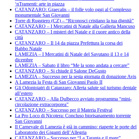
‘nTramenti: arte in piazza
CATANZARO: Graecalis – il folle volo oggi al Complesso
monumentale San Giovanni
Torre di Ruggiero (CZ) – “Riconosci cristiano la tua dignità”
CATANZARO – I Mercatini di Natale alla Galleria Mancuso
CATANZARO – I misteri del Natale e il cuore antico della
città
CATANZARO – Il 14 da piazza Prefettura la corsa dei
Babbo Natale
LAMEZIA – I Mercatini di Natale del Savutano il 13 e 14
dicembre
LAMEZIA – Sabato il libro “Me la sono andata a cercare”
CATANZARO – Si chiude il Salone DeGusto
LAMEZIA – Successo per la sesta giornata di donazione Avis
A Lamezia la Festa di San Giovanni Paolo II
Gli Odontoiatri di Catanzaro: Allerta salute sul turismo dentale
all’estero
CATANZARO – Alla Dulbecco avviato programma “mini-
circolazione extracorporea”
CATANZARO – Successo per il Materia Festival
La Pro Loco di Nicotera: Concluso biorisanamento torrente
San Giovanni
Il Carnevale di Lamezia è già in cammino: riaperte le porte del
Laboratorio dei Giganti dell’Allegria
CATANZARO – Successo per “La Taranta e il mare”