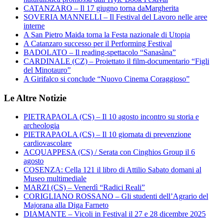
CATANZARO – Il 17 giugno torna daMargherita
SOVERIA MANNELLI – Il Festival del Lavoro nelle aree
interne
A San Pietro Maida torna la Festa nazionale di Utopia
A Catanzaro successo per il Performing Festival
BADOLATO – Il reading-spettacolo “Sanasàna”
CARDINALE (CZ) – Proiettato il film-documentario “Figli
del Minotauro”
A Girifalco si conclude “Nuovo Cinema Coraggioso”
Le Altre Notizie
PIETRAPAOLA (CS) – Il 10 agosto incontro su storia e
archeologia
PIETRAPAOLA (CS) – Il 10 giornata di prevenzione
cardiovascolare
ACQUAPPESA (CS) / Serata con Cinghios Group il 6
agosto
COSENZA: Cella 121 il libro di Attilio Sabato domani al
Museo multimediale
MARZI (CS) – Venerdì “Radici Reali”
CORIGLIANO ROSSANO – Gli studenti dell’Agrario del
Majorana alla Diga Farneto
DIAMANTE – Vicoli in Festival il 27 e 28 dicembre 2025