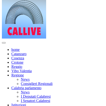
home
Catanzaro
Cosenza
Crotone
Reggio
Vibo Valentia
Regione
News
Consiglieri Regionali
Calabria parlamento
News
I Deputati Calabresi
I Senatori Calabresi
Istituzioni