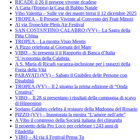
RICADI: il 26 il presepe vivente ricadese
A Caria (Tropea) la Casa di Babbo Natale
Vibo Valentia – Sulle vie dei mastri birrai il 12 dicembre 2025
TROPEA – Il Presepe Vivente al Convento dei Frati Minori
Al via TropeArte Plein Air Festival
SAN COSTANTINO CALABRO (VV) – La Sagra della
Pitta Chjina
TROPEA – La mostra Visio Mentis
A Pizzo celebrata al Giornata del Mare
VIBO – Si presenta il il Rapporto di Banca d’Italia
“L’economia della Calabria.
A S. Maria di Ricadi vacanza-inclusione per i ragazzi della
Forza della Vita
PARAVATI (VV) – Sabato il Giubileo delle Persone con
Disabilità
TROPEA (VV) – Il 2 giugno la prima edizione di “Onda
Creativa”
VIBO – Il 28 si presentano i risultati della campagna di scavo
di Hipponion
Soriano Calabro celebra il restauro della Madonna del Rosario
PIZZO (VV) – Inaugurata la mostra “L’amore nell’arte”
A Vibo il congresso della Società italiana dei chirurghi
Il progetto della Pro Loco per celebrare i 243 anni di
Filadelfia
VIBO – Al via il Festival Pensa Tu