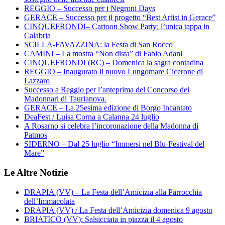
REGGIO – Successo per i Negroni Days
GERACE – Successo per il progetto “Best Artist in Gerace”
CINQUEFRONDI– Cartoon Show Party: l’unica tappa in
Calabria
SCILLA-FAVAZZINA: la Festa di San Rocco
CAMINI – La mostra “Non dista” di Fabio Adani
CINQUEFRONDI (RC) – Domenica la sagra contadina
REGGIO – Inaugurato il nuovo Lungomare Cicerone di
Lazzaro
Successo a Reggio per l’anteprima del Concorso dei
Madonnari di Taurianova.
GERACE – La 25esima edizione di Borgo Incantato
DeaFest / Luisa Corna a Calanna 24 luglio
A Rosarno si celebra l’incoronazione della Madonna di
Patmos
SIDERNO – Dal 25 luglio “Immersi nel Blu-Festival del
Mare”
Le Altre Notizie
DRAPIA (VV) – La Festa dell’Amicizia alla Parrocchia
dell’Immacolata
DRAPIA (VV) / La Festa dell’Amicizia domenica 9 agosto
BRIATICO (VV): Salsicciata in piazza il 4 agosto