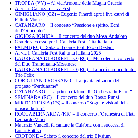
TROPEA (VV) – Al via Armonie della Magna Graecia
Al via il Catanzaro Jazz Fest
GIMIGLIANO (CZ) – Eugenio Finardi apre i live estivi di
Fatti di Musica
CATANZARO – Il concerto “Passione e spirito. Echi
dell’Ottocento”
GIOIOSA IONICA – Il concerto del duo Mosa-Andaloro
Grande successo per il Calabria Fest Tutta Italiana
PALMI (RC) – Sabato il concerto di Paolo Restani
Al via il Calabria Fest Rai tutta italiana 2025
LAUREANA DI BORRELLO (RC) – Mercoledì il concerto
del Duo Tramontana-Messinese
LAUREANA DI BORRELLO (RC) – Lunedì il concerto del
Trio Felix
CORIGLIANO ROSSANO – La quarta edizione del
progetto “Perduname”
CATANZARO – La prima edizione di “Orchestra in Flauti”
SEMINARA (RC) – Il concerto del duo Rosso-Punzi
MIRTO CROSIA (CS) – Il concerto “Sogni e visioni della
musica da film”
ROCCABERNARDA (KR) – Il concerto l’Orchestra di Fiati
Leonardo Vinci
Maurizio Vandelli fa cantare la Calabria con i successi di
Lucio Battisti
CROTONE – Sabato il concerto del trio Elysium