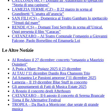
CAULONIA (RC) – Domani all’Auditorium lo spettacolo
“Storia di una capinera”
LAMEZIA TERME (CZ) – Il 22 marzo in scena al
Grandinetti “L’anatra all’arancia”
SAN FILI (CS) – Domenica al Teatro Gambaro lo spettacolo
“Venuti dal mare”
RENDE (CS) – Domani Toni Servillo in scena all’Unical.
Oggi presenta il film “Caracas”
CATANZARO – Al Teatro Comunale l’omaggio a Giovanni
Falcone, Paolo Borsellino ed Emanuela Loi
Le Altre Notizie
Al Rendano il 27 dicembre: concerto “omaggio a Maurizio
Quintieri”
A Praja a Mare: Prajazz 2025 il 23 dicembre
Al TAU l’11 dicembre Danilo Rea Chansons Trio
Ad Amantea Le Passioni amorose l’11 dicembre 2025
Lamezia – Il 19 dicembre Blue Stuff in concerto
Gli appuntamenti di Fatti di Musica Estate 2025
A Reggio il concerto degli Afterhours
CATANZARO – Il 6 agosto il concerto di Serena Brancale
Torna il Be Alternative Festival
TROPEA – Da Bach a Morricone: due serate di grande
musica