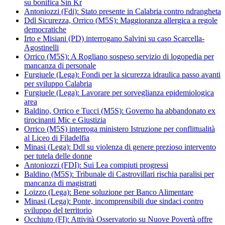
su bonifica Sin Kr
Antoniozzi (Fdi): Stato presente in Calabria contro ndrangheta
Ddl Sicurezza, Orrico (M5S): Maggioranza allergica a regole
democratiche
Irto e Misiani (PD) interrogano Salvini su caso Scarcella-
Agostinelli
Orrico (M5S): A Rogliano sospeso servizio di logopedia per
mancanza di personale
Furgiuele (Lega): Fondi per la sicurezza idraulica passo avanti
per sviluppo Calabria
Furgiuele (Lega): Lavorare per sorveglianza epidemiologica
area
Baldino, Orrico e Tucci (M5S): Governo ha abbandonato ex
tirocinanti Mic e Giustizia
Orrico (M5S) interroga ministero Istruzione per conflittualità
al Liceo di Filadelfia
Minasi (Lega): Ddl su violenza di genere prezioso intervento
per tutela delle donne
Antoniozzi (FDI): Sui Lea compiuti progressi
Baldino (M5S): Tribunale di Castrovillari rischia paralisi per
mancanza di magistrati
Loizzo (Lega): Bene soluzione per Banco Alimentare
Minasi (Lega): Ponte, incomprensibili due sindaci contro
sviluppo del territorio
Occhiuto (FI): Attività Osservatorio su Nuove Povertà offre