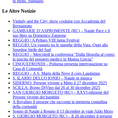
di mons. Staglianò
Le Altre Notizie
Vinitaly and the City: show cooking con Accademia del
Bergamotto
GAMBARIE D’ASPROMONTE (RC) – Natale Pace e il
suo libro su Domenico Zappone
REGGIO / A Pellaro VIII Jamu Festival
REGGIO: Un viaggio tra le stanghe della Vara. Oggi allo
Sporting Stelle del Sud
REGGIO – Mercoledì la conferenza “Dalla filosofia al corpo:
la nascita del pensiero medico in Magna Grecia”
CINQUEFRONDI – Polisena presenta interrogazione su
Casa di Comunità
REGGIO – A S. Maria della Neve il coro Laudamus
S. ILARIO DELLO IONIO – Natale in musica
SIDERNO: Presepe vivente a Mirto il 27 dicembre 2025
SCILLA: Borgo DiVino dal 26 al 30 dicembre 2025
SAN GIORGIO MORGETO (RC) – XXVI edizione del
Presepe vivente dei bambini
A Bovalino il presepe che racconta la memoria contadina
della comunità
Sogno di Natale a Reggio il 13 dicembre in viale Aldo Moro
S. GIORGIO MORGETO (RC) – Il 26 dicembre il presepe