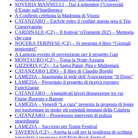
SOVERIA MANNELLI – Dal 4 settembre l’Università
d’Estate sull’Intelligence
A Conflenti celebrata la Madonna di Visora
CATANZARO – EstArte entro il confine questa sera il Trio
Conservatorio
CARDINALE (CZ) – Il festival ‘nTramenti 2025 – Memoria
che cura
NOCERA TERINESE (CZ) – Si presenta il libro “Giornali
prigionieri”
A Lamezia evento di prevenzione per il progetto Gap
MONTAURO (CZ) – Torna la Notte Azzurra
GIZZERIA (CZ) – La Sagra Patati, Pipi e Mulingiani
CATANZARO LIDO – Il libro di Claudio Borghi
LAMEZIA – Inaugurata la sede dell’Associazione “Il Dono”
LAMEZIA – Presentato il progetto di ricerca europeo
Fastch2ange
CATANZARO – Aggiudicati lavori depurazione tra via
Fiume Busento e Barone
LAMEZIA – Venerdì “La cura” presenta la proposta di legge
per trasformare in spoke gli ospedali montani della Calabria
CATANZARO – Proseguono interventi di pulizia
straordinaria
LAMEZIA – Successo per Trame Festival
TAVERNA (CZ) – Aperta la call per la residenza di scrittura
naturalistica promossa dall’Hyle Book Festival