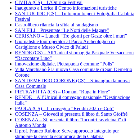
CIVITA (CS) – L’Onirika Festival
Inaugurato a Lorica il Centro informazioni turistiche
SAN LUCIDO (CS) – Tutto pronto per i Fotografia Calabria
Festival
Castrolibero rilancia la sfida al randagismo
SAN FILI – Presentate “Le Notti delle Magare”
CERISANO – Lunedì “Tre giorni per Gaza: oltre i muri”
Giornalisti e tour operator al Parco Archeologico di
Castiglione e Museo Civico di Paludi
RENDE (CS) – All’Unical si omaggia Pasquale Versace con
“Raccontare Lino”
Innovazione digitale, Pietrapaola è comune “Polis”
Villa Marchianò è la nuova Casa comunale di San Demetrio
Corone
SAN DEMETRIO CORONE (CS) – S’inaugura la nuova
Casa Comunale
PIETRAFITTA (CS) – Domani “Ruga in Fiore”
RENDE – All’Unical il convegno nazionale “Destinazione
Italia”
PAOLA (CS) – Il convegno “Redditi 2025 e Cpb”
COSENZA – Giovedì si presenta il libro di Santo Gioffrè
COSENZA – Si presenta il libro “Incontri ravvicinati” di
Antonio Monda
Il prof. Franco Rubino: Serve approccio integrato per
stimolare la crescita economica della Calabria