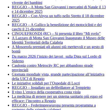
vivente dei bambini
REGGIO – A Motta San Giovanni i mercatini di Natale il 13
e 14 dicembre 2025
REGGIO – Con Abyss un tuffo nello Stretto il 18 dicembre
2025
REGGIO – A Gallico la benedizione dei motociclisti e dei
caschi il 21-dicembre
CINQUEFRONDI (RC) – Si presenta il libro “Mi svelo”
A Lazzaro di Motta San Giovanni Inaugurato il Museo delle
Identità Territoriali della Calabria
A Mosorrofa premiati gli alunni più meritevoli e un gesto di
bontà
Da marzo 2026 l’inizio dei lavori sulla Diga sul Lordo di
Siderno
Caulonia contro Metrocity RC per abbandono strade
provinciali
Giornata mondiale vista, grande partecipazione all’iniziativa
della UICI di Reggio
Le iniziative solidali per l’Ospedale di Locri
REGGIO – Installato un defibrillatore al Tempietto
Il vino L’eroico della cooperativa costa viola
La medicina di genere per un sistema sanitario più equo ed
efficace: l’incontro a Reggio
REGGIO – Federimpreseuropa presenta programma a
sostegno delle aziende calabresi