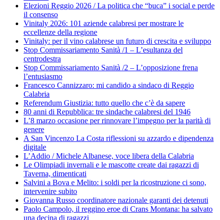
Elezioni Reggio 2026 / La politica che “buca” i social e perde
il consenso
Vinitaly 2026: 101 aziende calabresi per mostrare le
eccellenze della regione
Vinitaly: per il vino calabrese un futuro di crescita e sviluppo
Stop Commissariamento Sanità /1 – L’esultanza del
centrodestra
Stop Commissariamento Sanità /2 – L’opposizione frena
l’entusiasmo
Francesco Cannizzaro: mi candido a sindaco di Reggio
Calabria
Referendum Giustizia: tutto quello che c’è da sapere
80 anni di Repubblica: tre sindache calabresi del 1946
L’8 marzo occasione per rinnovare l’impegno per la parità di
genere
A San Vincenzo La Costa riflessioni su azzardo e dipendenza
digitale
L’Addio / Michele Albanese, voce libera della Calabria
Le Olimpiadi invernali e le mascotte create dai ragazzi di
Taverna, dimenticati
Salvini a Bova e Melito: i soldi per la ricostruzione ci sono,
intervenire subito
Giovanna Russo coordinatore nazionale garanti dei detenuti
Paolo Campolo, il reggino eroe di Crans Montana: ha salvato
una decina di ragazzi