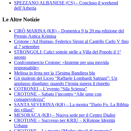
SPEZZANO ALBANESE (CS) – Concluso il weekend
dell’Arberia
Le Altre Notizie
CIRÒ MARINA (KR) – Domenica 9 la 20.ma edizione del
Premio Antica Krimisa
Crotone / Ad Humus- Federico Sironi al Castello Carlo V fino
al 7 settembre
STRONGOLI: Calici sottole stelle a Villa del Popolo il 1°
agosto
Confcommercio Crotone: «Insieme per una movida
responsabile»
Melissa in festa per la 15esima Bandiera blu
Gli studenti del Liceo “Raffaele Lombardi Satriani”: Un
applauso sbagliato: quando l’ironia supera il rispetto
COTRONEI – L’evento “Sila Scienza”
CROTONE – Sabato l’incontro “Alle urne con
consapevolezza”
SANTA SEVERINA (KR) – La mostra “Dario Fo. La Bibbia
dei villani”
MESORACA (KR) – Nuova sede per il Centro Dialisi
CROTONE – Successo per KRIU – KRotone Identità
Urbane
CROTONE – La mostra “Madre: rituali di memoria”