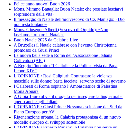
Felice anno nuovo! Buon 2026
Mons. Mimmo Battaglia: Buon Natale: che possiate lasciarvi
sorprendere dalla vita»
Il messaggio di Natale dell’arcivescovo di CZ Maniago: «Dio
non resta lontano»
Mons. Giuseppe Alberti (Vescovo di Oppido): «Non
lasciamoci rubare il Natale»
Buon Natale 2025 da Calabria.Live
A Bruxelles il Natale calabrese con l’evento Christojenna
promosso da Giusi Princi
La nuova bella sede a Roma dell’Associazione Italiana
Coltivatori (AIC)
A Reggio l’incontro “I Cattolici e la Politica vista da Papa
Leone XIV”
L’OPINIONE / Rosi Caligiuri: Contrastare la violenza
maschile sulle donne: basta facciate, servono scelte di governo
I Calabresi di Roma ospitano l’Ambasciatrice di Palestina
Mona Abuara
A Gioia Tauro al via il progetto per insegnare la lingua araba
aperto anche agli italiani
L’OPINIONE / Giusi Princi: Nessuna esclusione del Sud da
Piano Europeo per AV
Rigenerazione urbana, la Calabria protagonista di un nuovo
modello europeo di sviluppo sostenibile
L’OPINIONE / Ernesto Rapani: In Calabria non serve un