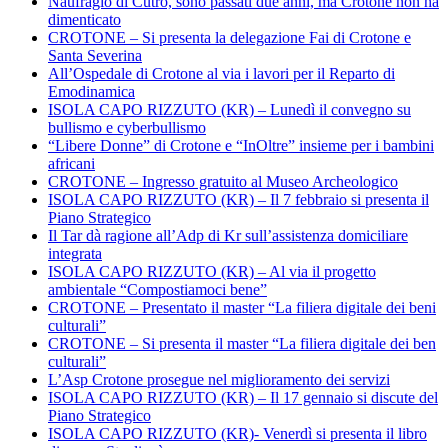
Naufragio di Cutro, sono passati due anni, ma Crotone non ha
dimenticato
CROTONE – Si presenta la delegazione Fai di Crotone e
Santa Severina
All’Ospedale di Crotone al via i lavori per il Reparto di
Emodinamica
ISOLA CAPO RIZZUTO (KR) – Lunedì il convegno su
bullismo e cyberbullismo
“Libere Donne” di Crotone e “InOltre” insieme per i bambini
africani
CROTONE – Ingresso gratuito al Museo Archeologico
ISOLA CAPO RIZZUTO (KR) – Il 7 febbraio si presenta il
Piano Strategico
Il Tar dà ragione all’Adp di Kr sull’assistenza domiciliare
integrata
ISOLA CAPO RIZZUTO (KR) – Al via il progetto
ambientale “Compostiamoci bene”
CROTONE – Presentato il master “La filiera digitale dei beni
culturali”
CROTONE – Si presenta il master “La filiera digitale dei ben
culturali”
L’Asp Crotone prosegue nel miglioramento dei servizi
ISOLA CAPO RIZZUTO (KR) – Il 17 gennaio si discute del
Piano Strategico
ISOLA CAPO RIZZUTO (KR)- Venerdì si presenta il libro