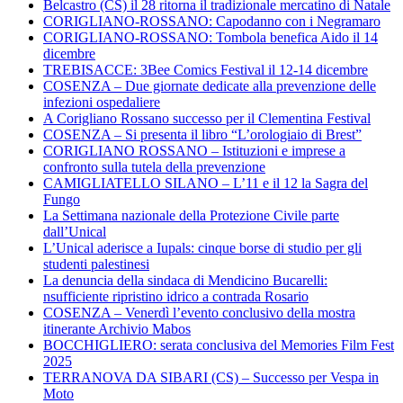
Belcastro (CS) il 28 ritorna il tradizionale mercatino di Natale
CORIGLIANO-ROSSANO: Capodanno con i Negramaro
CORIGLIANO-ROSSANO: Tombola benefica Aido il 14
dicembre
TREBISACCE: 3Bee Comics Festival il 12-14 dicembre
COSENZA – Due giornate dedicate alla prevenzione delle
infezioni ospedaliere
A Corigliano Rossano successo per il Clementina Festival
COSENZA – Si presenta il libro “L’orologiaio di Brest”
CORIGLIANO ROSSANO – Istituzioni e imprese a
confronto sulla tutela della prevenzione
CAMIGLIATELLO SILANO – L’11 e il 12 la Sagra del
Fungo
La Settimana nazionale della Protezione Civile parte
dall’Unical
L’Unical aderisce a Iupals: cinque borse di studio per gli
studenti palestinesi
La denuncia della sindaca di Mendicino Bucarelli:
nsufficiente ripristino idrico a contrada Rosario
COSENZA – Venerdì l’evento conclusivo della mostra
itinerante Archivio Mabos
BOCCHIGLIERO: serata conclusiva del Memories Film Fest
2025
TERRANOVA DA SIBARI (CS) – Successo per Vespa in
Moto