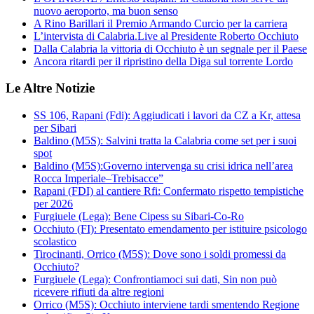
nuovo aeroporto, ma buon senso
A Rino Barillari il Premio Armando Curcio per la carriera
L’intervista di Calabria.Live al Presidente Roberto Occhiuto
Dalla Calabria la vittoria di Occhiuto è un segnale per il Paese
Ancora ritardi per il ripristino della Diga sul torrente Lordo
Le Altre Notizie
SS 106, Rapani (Fdi): Aggiudicati i lavori da CZ a Kr, attesa
per Sibari
Baldino (M5S): Salvini tratta la Calabria come set per i suoi
spot
Baldino (M5S):Governo intervenga su crisi idrica nell’area
Rocca Imperiale–Trebisacce”
Rapani (FDI) al cantiere Rfi: Confermato rispetto tempistiche
per 2026
Furgiuele (Lega): Bene Cipess su Sibari-Co-Ro
Occhiuto (FI): Presentato emendamento per istituire psicologo
scolastico
Tirocinanti, Orrico (M5S): Dove sono i soldi promessi da
Occhiuto?
Furgiuele (Lega): Confrontiamoci sui dati, Sin non può
ricevere rifiuti da altre regioni
Orrico (M5S): Occhiuto interviene tardi smentendo Regione