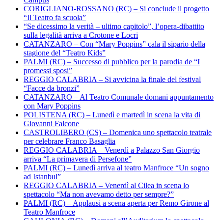
CORIGLIANO-ROSSANO (RC) – Si conclude il progetto
“Il Teatro fa scuola”
“Se dicessimo la verità – ultimo capitolo”, l’opera-dibattito
sulla legalità arriva a Crotone e Locri
CATANZARO – Con “Mary Poppins” cala il sipario della
stagione del “Teatro Kids”
PALMI (RC) – Successo di pubblico per la parodia de “I
promessi sposi”
REGGIO CALABRIA – Si avvicina la finale del festival
“Facce da bronzi”
CATANZARO – Al Teatro Comunale domani appuntamento
con Mary Poppins
POLISTENA (RC) – Lunedì e martedì in scena la vita di
Giovanni Falcone
CASTROLIBERO (CS) – Domenica uno spettacolo teatrale
per celebrare Franco Basaglia
REGGIO CALABRIA – Venerdì a Palazzo San Giorgio
arriva “La primavera di Persefone”
PALMI (RC) – Lunedì arriva al teatro Manfroce “Un sogno
ad Istanbul”
REGGIO CALABRIA – Venerdì al Cilea in scena lo
spettacolo “Ma non avevamo detto per sempre?”
PALMI (RC) – Applausi a scena aperta per Remo Girone al
Teatro Manfroce