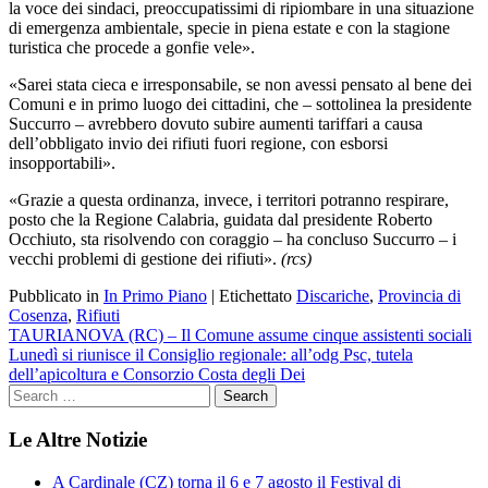
la voce dei sindaci, preoccupatissimi di ripiombare in una situazione
di emergenza ambientale, specie in piena estate e con la stagione
turistica che procede a gonfie vele».
«Sarei stata cieca e irresponsabile, se non avessi pensato al bene dei
Comuni e in primo luogo dei cittadini, che – sottolinea la presidente
Succurro – avrebbero dovuto subire aumenti tariffari a causa
dell’obbligato invio dei rifiuti fuori regione, con esborsi
insopportabili».
«Grazie a questa ordinanza, invece, i territori potranno respirare,
posto che la Regione Calabria, guidata dal presidente Roberto
Occhiuto, sta risolvendo con coraggio – ha concluso Succurro – i
vecchi problemi di gestione dei rifiuti».
(rcs)
Pubblicato in
In Primo Piano
|
Etichettato
Discariche
,
Provincia di
Cosenza
,
Rifiuti
Navigazione
TAURIANOVA (RC) – Il Comune assume cinque assistenti sociali
Lunedì si riunisce il Consiglio regionale: all’odg Psc, tutela
articoli
dell’apicoltura e Consorzio Costa degli Dei
Le Altre Notizie
A Cardinale (CZ) torna il 6 e 7 agosto il Festival di