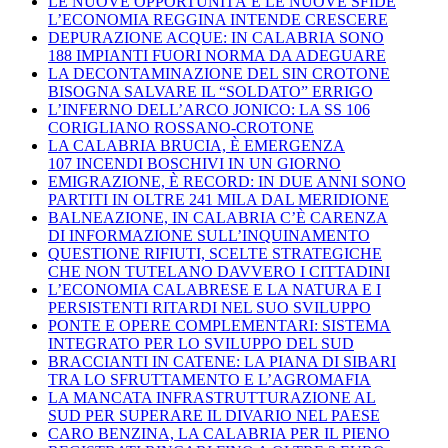
LE NUOVE OPPORTUNITÀ E LE NUOVE SFIDE
L’ECONOMIA REGGINA INTENDE CRESCERE
DEPURAZIONE ACQUE: IN CALABRIA SONO
188 IMPIANTI FUORI NORMA DA ADEGUARE
LA DECONTAMINAZIONE DEL SIN CROTONE
BISOGNA SALVARE IL “SOLDATO” ERRIGO
L’INFERNO DELL’ARCO JONICO: LA SS 106
CORIGLIANO ROSSANO-CROTONE
LA CALABRIA BRUCIA, È EMERGENZA
107 INCENDI BOSCHIVI IN UN GIORNO
EMIGRAZIONE, È RECORD: IN DUE ANNI SONO
PARTITI IN OLTRE 241 MILA DAL MERIDIONE
BALNEAZIONE, IN CALABRIA C’È CARENZA
DI INFORMAZIONE SULL’INQUINAMENTO
QUESTIONE RIFIUTI, SCELTE STRATEGICHE
CHE NON TUTELANO DAVVERO I CITTADINI
L’ECONOMIA CALABRESE E LA NATURA E I
PERSISTENTI RITARDI NEL SUO SVILUPPO
PONTE E OPERE COMPLEMENTARI: SISTEMA
INTEGRATO PER LO SVILUPPO DEL SUD
BRACCIANTI IN CATENE: LA PIANA DI SIBARI
TRA LO SFRUTTAMENTO E L’AGROMAFIA
LA MANCATA INFRASTRUTTURAZIONE AL
SUD PER SUPERARE IL DIVARIO NEL PAESE
CARO BENZINA, LA CALABRIA PER IL PIENO