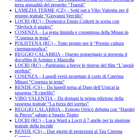
terza annualità del progetto “Transit”
LAMEZIA TERME (CZ) – Sold out a Vibo Valentia per il
gruppo teatrale “Giovanni Vercillo”
LOCRI (RC) – Domenica Ennio Coltorti in scena con
“Shylock il giudeo”
COSENZA – La regia limpida e coraggiosa della Misasi in
“Cosenza in testa”
POLISTENA (RC) – Tutto pronto per il “Premio cultura
cinematografica”
REGGIO CALABRIA – Questo pomeriggio si presenta il
docufilm di Armino e Marzolla
LOCRI (RC) – Partiranno a breve le riprese del film “L’agorà
perduta”
COSENZA – Lunedì verrà proiettato il corto di Caterina
Minasi “Cosenza in testa”
RENDE (CS) – Da lunedì torna al Dam dell’Unical la
rassegna “Il cinefilo”
VIBO VALENTIA – Da domani la prima edizione della
rassegna teatrale “La forza del sorriso”
REGGIO CALABRIA – Ernesto Orrico debutta con “Hamlet
in Pieces” sabato a Spazio Teatro
LOCRI (RC) – Luca Ward a Locri il 7 aprile per la stagione
teatrale della locride
RENDE (CS) – Due giorni di proiezioni al Tau Cinema
Campus