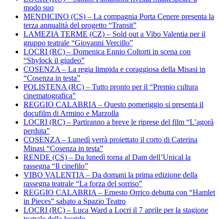
modo suo
MENDICINO (CS) – La compagnia Porta Cenere presenta la
terza annualità del progetto “Transit”
LAMEZIA TERME (CZ) – Sold out a Vibo Valentia per il
gruppo teatrale “Giovanni Vercillo”
LOCRI (RC) – Domenica Ennio Coltorti in scena con
“Shylock il giudeo”
COSENZA – La regia limpida e coraggiosa della Misasi in
“Cosenza in testa”
POLISTENA (RC) – Tutto pronto per il “Premio cultura
cinematografica”
REGGIO CALABRIA – Questo pomeriggio si presenta il
docufilm di Armino e Marzolla
LOCRI (RC) – Partiranno a breve le riprese del film “L’agorà
perduta”
COSENZA – Lunedì verrà proiettato il corto di Caterina
Minasi “Cosenza in testa”
RENDE (CS) – Da lunedì torna al Dam dell’Unical la
rassegna “Il cinefilo”
VIBO VALENTIA – Da domani la prima edizione della
rassegna teatrale “La forza del sorriso”
REGGIO CALABRIA – Ernesto Orrico debutta con “Hamlet
in Pieces” sabato a Spazio Teatro
LOCRI (RC) – Luca Ward a Locri il 7 aprile per la stagione
teatrale della locride