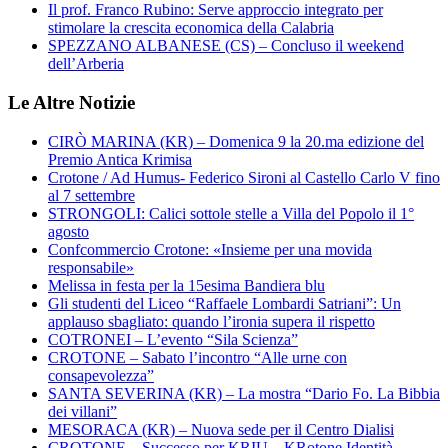
Il prof. Franco Rubino: Serve approccio integrato per
stimolare la crescita economica della Calabria
SPEZZANO ALBANESE (CS) – Concluso il weekend
dell’Arberia
Le Altre Notizie
CIRÒ MARINA (KR) – Domenica 9 la 20.ma edizione del
Premio Antica Krimisa
Crotone / Ad Humus- Federico Sironi al Castello Carlo V fino
al 7 settembre
STRONGOLI: Calici sottole stelle a Villa del Popolo il 1°
agosto
Confcommercio Crotone: «Insieme per una movida
responsabile»
Melissa in festa per la 15esima Bandiera blu
Gli studenti del Liceo “Raffaele Lombardi Satriani”: Un
applauso sbagliato: quando l’ironia supera il rispetto
COTRONEI – L’evento “Sila Scienza”
CROTONE – Sabato l’incontro “Alle urne con
consapevolezza”
SANTA SEVERINA (KR) – La mostra “Dario Fo. La Bibbia
dei villani”
MESORACA (KR) – Nuova sede per il Centro Dialisi
CROTONE – Successo per KRIU – KRotone Identità