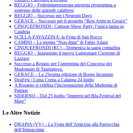
REGGIO – Federimpreseuropa presenta programma a
sostegno delle aziende calabresi
REGGIO – Successo per i Negroni Days
GERACE – Successo per il progetto “Best Artist in Gerace”
CINQUEFRONDI– Cartoon Show Party: l’unica tappa in
Calabria
SCILLA-FAVAZZINA: la Festa di San Rocco
CAMINI – La mostra “Non dista” di Fabio Adani
CINQUEFRONDI (RC) – Domenica la sagra contadina
REGGIO – Inaugurato il nuovo Lungomare Cicerone di
Lazzaro
Successo a Reggio per l’anteprima del Concorso dei
Madonnari di Taurianova.
GERACE – La 25esima edizione di Borgo Incantato
DeaFest / Luisa Corna a Calanna 24 luglio
A Rosarno si celebra l’incoronazione della Madonna di
Patmos
SIDERNO – Dal 25 luglio “Immersi nel Blu-Festival del
Mare”
Le Altre Notizie
DRAPIA (VV) – La Festa dell’Amicizia alla Parrocchia
dell’Immacolata