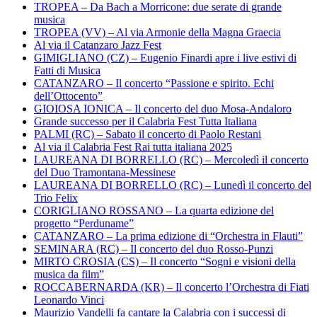
TROPEA – Da Bach a Morricone: due serate di grande
musica
TROPEA (VV) – Al via Armonie della Magna Graecia
Al via il Catanzaro Jazz Fest
GIMIGLIANO (CZ) – Eugenio Finardi apre i live estivi di
Fatti di Musica
CATANZARO – Il concerto “Passione e spirito. Echi
dell’Ottocento”
GIOIOSA IONICA – Il concerto del duo Mosa-Andaloro
Grande successo per il Calabria Fest Tutta Italiana
PALMI (RC) – Sabato il concerto di Paolo Restani
Al via il Calabria Fest Rai tutta italiana 2025
LAUREANA DI BORRELLO (RC) – Mercoledì il concerto
del Duo Tramontana-Messinese
LAUREANA DI BORRELLO (RC) – Lunedì il concerto del
Trio Felix
CORIGLIANO ROSSANO – La quarta edizione del
progetto “Perduname”
CATANZARO – La prima edizione di “Orchestra in Flauti”
SEMINARA (RC) – Il concerto del duo Rosso-Punzi
MIRTO CROSIA (CS) – Il concerto “Sogni e visioni della
musica da film”
ROCCABERNARDA (KR) – Il concerto l’Orchestra di Fiati
Leonardo Vinci
Maurizio Vandelli fa cantare la Calabria con i successi di