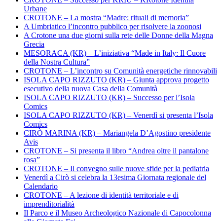
Urbane
CROTONE – La mostra “Madre: rituali di memoria”
A Umbriatico l’incontro pubblico per risolvere la zoonosi
A Crotone una due giorni sulla rete delle Donne della Magna
Grecia
MESORACA (KR) – L’iniziativa “Made in Italy: Il Cuore
della Nostra Cultura”
CROTONE – L’incontro su Comunità energetiche rinnovabili
ISOLA CAPO RIZZUTO (KR) – Giunta approva progetto
esecutivo della nuova Casa della Comunità
ISOLA CAPO RIZZUTO (KR) – Successo per l’Isola
Comics
ISOLA CAPO RIZZUTO (KR) – Venerdì si presenta l’Isola
Comics
CIRÒ MARINA (KR) – Mariangela D’Agostino presidente
Avis
CROTONE – Si presenta il libro “Andrea oltre il pantalone
rosa”
CROTONE – Il convegno sulle nuove sfide per la pediatria
Venerdì a Cirò si celebra la 13esima Giornata regionale del
Calendario
CROTONE – A lezione di identità territoriale e di
imprenditorialità
Il Parco e il Museo Archeologico Nazionale di Capocolonna