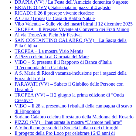
DRAPIA (VV) / La Festa dell’Amicizia domenica 9 agosto
BRIATICO (VV): Salsicciata in piazza il 4 agosto
RICADI: il 26 il presepe vivente ricadese
A Caria (Tropea) la Casa di Babbo Natale
Vibo Valentia – Sulle vie dei mastri birrai il 12 dicembre 2025
TROPEA – Il Presepe Vivente al Convento dei Frati Minori
Al via TropeArte Plein Air Festival
SAN COSTANTINO CALABRO (VV) – La Sagra della
Pitta Chjina
TROPEA – La mostra Visio Mentis
A Pizzo celebrata al Giornata del Mare
VIBO – Si presenta il il Rapporto di Banca d’Italia
“L’economia della Calabria.
A S. Maria di Ricadi vacanza-inclusione per i ragazzi della
Forza della Vita
PARAVATI (VV) – Sabato il Giubileo delle Persone con
Disabilità
TROPEA (VV) – Il 2 giugno la prima edizione di “Onda
Creativa”
VIBO – Il 28 si presentano i risultati della campagna di scavo
di Hipponion
Soriano Calabro celebra il restauro della Madonna del Rosario
PIZZO (VV) – Inaugurata la mostra “L’amore nell’arte”
A Vibo il congresso della Società italiana dei chirurghi
Il progetto della Pro Loco per celebrare i 243 anni di