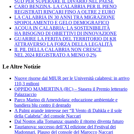
SUD PER SUPERARE IL DIVARIO NEL PAESE
CARO BENZINA, LA CALABRIA PER IL PIENO
REGISTRATI RINCARI FINO A OLTRE 2 EURO
LA CALABRIA IN 30 ANNI TRA MIGRAZIONE
SPOPOLAMENTO E GELO DEMOGRAFICO
ACQUA IN CALABRIA: LA SOSTENIBILITÀ
HA BISOGNO DI OBIETTIVI DI INNOVAZIONE
GUARIRE LA FERITA DEL TERRITORIO DI KR
ATTRAVERSO LA FORZA DELLA LEGALITÀ
IL PIL DELLA CALABRIA NON CRESCE
NEL 2024 REGISTRATO A MENO 0,2%
Le Altre Notizie
Nuove risorse dal MIUR per le Università calabresi: in arrivo
110,3 milioni
OPPIDO MAMERTINA (RC) – Stasera il Premio letterario
Palazzaccio
Parco Marino di Amendolara: educazione ambientale e
bandiera blu contro il degrado
A Palmi grande interesse per “Il Vento di Dahkla e il sole
della Calabria” del console Naccari
Dal Nostos alla Tornanza: quando il ritorno diventa futuro
Taurianova: successo dell’XI edizione del Festival dei
Madonnari. Plauso del console del Marocco Naccari