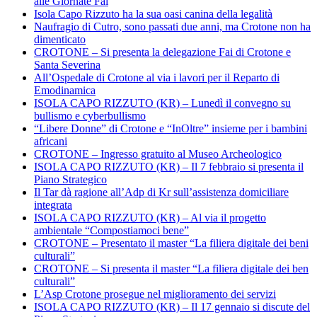
alle Giornate Fai
Isola Capo Rizzuto ha la sua oasi canina della legalità
Naufragio di Cutro, sono passati due anni, ma Crotone non ha
dimenticato
CROTONE – Si presenta la delegazione Fai di Crotone e
Santa Severina
All’Ospedale di Crotone al via i lavori per il Reparto di
Emodinamica
ISOLA CAPO RIZZUTO (KR) – Lunedì il convegno su
bullismo e cyberbullismo
“Libere Donne” di Crotone e “InOltre” insieme per i bambini
africani
CROTONE – Ingresso gratuito al Museo Archeologico
ISOLA CAPO RIZZUTO (KR) – Il 7 febbraio si presenta il
Piano Strategico
Il Tar dà ragione all’Adp di Kr sull’assistenza domiciliare
integrata
ISOLA CAPO RIZZUTO (KR) – Al via il progetto
ambientale “Compostiamoci bene”
CROTONE – Presentato il master “La filiera digitale dei beni
culturali”
CROTONE – Si presenta il master “La filiera digitale dei ben
culturali”
L’Asp Crotone prosegue nel miglioramento dei servizi
ISOLA CAPO RIZZUTO (KR) – Il 17 gennaio si discute del