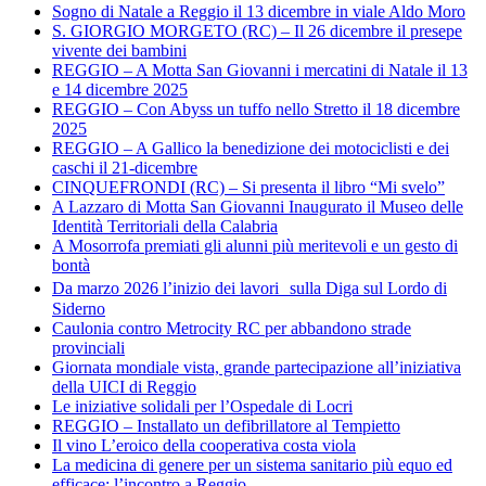
Sogno di Natale a Reggio il 13 dicembre in viale Aldo Moro
S. GIORGIO MORGETO (RC) – Il 26 dicembre il presepe
vivente dei bambini
REGGIO – A Motta San Giovanni i mercatini di Natale il 13
e 14 dicembre 2025
REGGIO – Con Abyss un tuffo nello Stretto il 18 dicembre
2025
REGGIO – A Gallico la benedizione dei motociclisti e dei
caschi il 21-dicembre
CINQUEFRONDI (RC) – Si presenta il libro “Mi svelo”
A Lazzaro di Motta San Giovanni Inaugurato il Museo delle
Identità Territoriali della Calabria
A Mosorrofa premiati gli alunni più meritevoli e un gesto di
bontà
Da marzo 2026 l’inizio dei lavori sulla Diga sul Lordo di
Siderno
Caulonia contro Metrocity RC per abbandono strade
provinciali
Giornata mondiale vista, grande partecipazione all’iniziativa
della UICI di Reggio
Le iniziative solidali per l’Ospedale di Locri
REGGIO – Installato un defibrillatore al Tempietto
Il vino L’eroico della cooperativa costa viola
La medicina di genere per un sistema sanitario più equo ed
efficace: l’incontro a Reggio