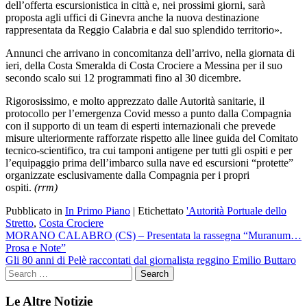
dell’offerta escursionistica in città e, nei prossimi giorni, sarà
proposta agli uffici di Ginevra anche la nuova destinazione
rappresentata da Reggio Calabria e dal suo splendido territorio».
Annunci che arrivano in concomitanza dell’arrivo, nella giornata di
ieri, della Costa Smeralda di Costa Crociere a Messina per il suo
secondo scalo sui 12 programmati fino al 30 dicembre.
Rigorosissimo, e molto apprezzato dalle Autorità sanitarie, il
protocollo per l’emergenza Covid messo a punto dalla Compagnia
con il supporto di un team di esperti internazionali che prevede
misure ulteriormente rafforzate rispetto alle linee guida del Comitato
tecnico-scientifico, tra cui tamponi antigene per tutti gli ospiti e per
l’equipaggio prima dell’imbarco sulla nave ed escursioni “protette”
organizzate esclusivamente dalla Compagnia per i propri
ospiti.
(rrm)
Pubblicato in
In Primo Piano
|
Etichettato
'Autorità Portuale dello
Stretto
,
Costa Crociere
Navigazione
MORANO CALABRO (CS) – Presentata la rassegna “Muranum…
Prosa e Note”
articoli
Gli 80 anni di Pelè raccontati dal giornalista reggino Emilio Buttaro
Le Altre Notizie