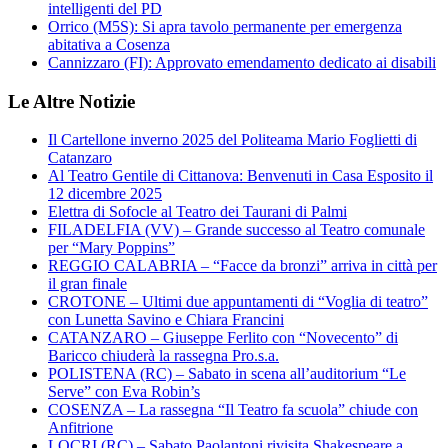
intelligenti del PD
Orrico (M5S): Si apra tavolo permanente per emergenza
abitativa a Cosenza
Cannizzaro (FI): Approvato emendamento dedicato ai disabili
Le Altre Notizie
Il Cartellone inverno 2025 del Politeama Mario Foglietti di
Catanzaro
Al Teatro Gentile di Cittanova: Benvenuti in Casa Esposito il
12 dicembre 2025
Elettra di Sofocle al Teatro dei Taurani di Palmi
FILADELFIA (VV) – Grande successo al Teatro comunale
per “Mary Poppins”
REGGIO CALABRIA – “Facce da bronzi” arriva in città per
il gran finale
CROTONE – Ultimi due appuntamenti di “Voglia di teatro”
con Lunetta Savino e Chiara Francini
CATANZARO – Giuseppe Ferlito con “Novecento” di
Baricco chiuderà la rassegna Pro.s.a.
POLISTENA (RC) – Sabato in scena all’auditorium “Le
Serve” con Eva Robin’s
COSENZA – La rassegna “Il Teatro fa scuola” chiude con
Anfitrione
LOCRI (RC) – Sabato Paolantoni rivisita Shakespeare a