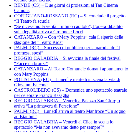
RENDE (CS) – Due giorni di proiezioni al Tau Cinema
Campus
CORIGLIANO-ROSSANO (RC) – Si conclude il progetto
“Il Teatro fa scuola”
“Se dicessimo la verità – ultimo capitolo”, l’opera-dibattito
sulla legalità arriva a Crotone e Locri
CATANZARO – Con “Mary Poppins” cala il sipario della
stagione del “Teatro Kids”
PALMI (RC) – Successo di pubblico per la parodia de “I
promessi sposi”
REGGIO CALABRIA – Si avvicina la finale del festival
“Facce da bronzi”
CATANZARO – Al Teatro Comunale domani appuntamento
con Mary Poppins
POLISTENA (RC) – Lunedì e martedì in scena la vita di
Giovanni Falcone
CASTROLIBERO (CS) – Domenica uno spettacolo teatrale
per celebrare Franco Basaglia
REGGIO CALABRIA – Venerdì a Palazzo San Giorgio
arriva “La primavera di Persefone”
PALMI (RC) – Lunedì arriva al teatro Manfroce “Un sogno
ad Istanbul”
REGGIO CALABRIA – Venerdì al Cilea in scena lo
spettacolo “Ma non avevamo detto per sempre?”