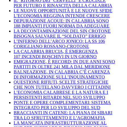
IL “RITORNO DEI “CERVELLI” È CRUCIALE
PER FUTURO E RINASCITA DELLA CALABRIA
LE NUOVE OPPORTUNITÀ E LE NUOVE SFIDE
L’ECONOMIA REGGINA INTENDE CRESCERE
DEPURAZIONE ACQUE: IN CALABRIA SONO
188 IMPIANTI FUORI NORMA DA ADEGUARE
LA DECONTAMINAZIONE DEL SIN CROTONE
BISOGNA SALVARE IL “SOLDATO” ERRIGO
L’INFERNO DELL’ARCO JONICO: LA SS 106
CORIGLIANO ROSSANO-CROTONE
LA CALABRIA BRUCIA, È EMERGENZA
107 INCENDI BOSCHIVI IN UN GIORNO
EMIGRAZIONE, È RECORD: IN DUE ANNI SONO
PARTITI IN OLTRE 241 MILA DAL MERIDIONE
BALNEAZIONE, IN CALABRIA C’È CARENZA
DI INFORMAZIONE SULL’INQUINAMENTO
QUESTIONE RIFIUTI, SCELTE STRATEGICHE
CHE NON TUTELANO DAVVERO I CITTADINI
L’ECONOMIA CALABRESE E LA NATURA E I
PERSISTENTI RITARDI NEL SUO SVILUPPO
PONTE E OPERE COMPLEMENTARI: SISTEMA
INTEGRATO PER LO SVILUPPO DEL SUD
BRACCIANTI IN CATENE: LA PIANA DI SIBARI
TRA LO SFRUTTAMENTO E L’AGROMAFIA
LA MANCATA INFRASTRUTTURAZIONE AL