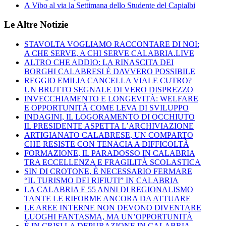
A Vibo al via la Settimana dello Studente del Capialbi
Le Altre Notizie
STAVOLTA VOGLIAMO RACCONTARE DI NOI:
A CHE SERVE, A CHI SERVE CALABRIA.LIVE
ALTRO CHE ADDIO: LA RINASCITA DEI
BORGHI CALABRESI È DAVVERO POSSIBILE
REGGIO EMILIA CANCELLA VIALE CUTRO?
UN BRUTTO SEGNALE DI VERO DISPREZZO
INVECCHIAMENTO E LONGEVITÀ: WELFARE
E OPPORTUNITÀ COME LEVA DI SVILUPPO
INDAGINI, IL LOGORAMENTO DI OCCHIUTO
IL PRESIDENTE ASPETTA L’ARCHIVIAZIONE
ARTIGIANATO CALABRESE, UN COMPARTO
CHE RESISTE CON TENACIA A DIFFICOLTÀ
FORMAZIONE, IL PARADOSSO IN CALABRIA
TRA ECCELLENZA E FRAGILITÀ SCOLASTICA
SIN DI CROTONE, È NECESSARIO FERMARE
“IL TURISMO DEI RIFIUTI” IN CALABRIA
LA CALABRIA E 55 ANNI DI REGIONALISMO
TANTE LE RIFORME ANCORA DA ATTUARE
LE AREE INTERNE NON DEVONO DIVENTARE
LUOGHI FANTASMA, MA UN’OPPORTUNITÀ
È IN CRISI LA DEPURAZIONE IN CALABRIA