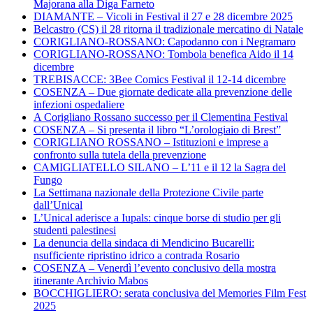
Majorana alla Diga Farneto
DIAMANTE – Vicoli in Festival il 27 e 28 dicembre 2025
Belcastro (CS) il 28 ritorna il tradizionale mercatino di Natale
CORIGLIANO-ROSSANO: Capodanno con i Negramaro
CORIGLIANO-ROSSANO: Tombola benefica Aido il 14
dicembre
TREBISACCE: 3Bee Comics Festival il 12-14 dicembre
COSENZA – Due giornate dedicate alla prevenzione delle
infezioni ospedaliere
A Corigliano Rossano successo per il Clementina Festival
COSENZA – Si presenta il libro “L’orologiaio di Brest”
CORIGLIANO ROSSANO – Istituzioni e imprese a
confronto sulla tutela della prevenzione
CAMIGLIATELLO SILANO – L’11 e il 12 la Sagra del
Fungo
La Settimana nazionale della Protezione Civile parte
dall’Unical
L’Unical aderisce a Iupals: cinque borse di studio per gli
studenti palestinesi
La denuncia della sindaca di Mendicino Bucarelli:
nsufficiente ripristino idrico a contrada Rosario
COSENZA – Venerdì l’evento conclusivo della mostra
itinerante Archivio Mabos
BOCCHIGLIERO: serata conclusiva del Memories Film Fest
2025