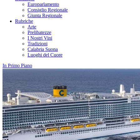
Europarlamento
Consiglio Regionale
Giunta Regionale
Rubriche
Arte
Prelibatezze
I Nostri Vini
Tradizioni
Calabria Suona
Luoghi del Cuore
In Primo Piano