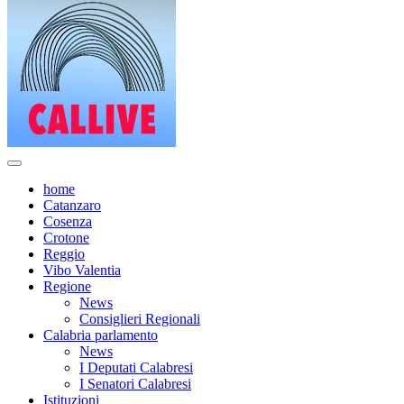
home
Catanzaro
Cosenza
Crotone
Reggio
Vibo Valentia
Regione
News
Consiglieri Regionali
Calabria parlamento
News
I Deputati Calabresi
I Senatori Calabresi
Istituzioni