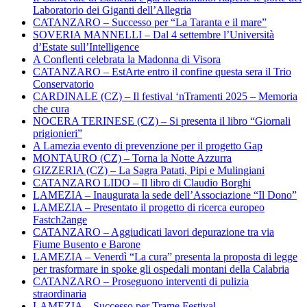
Laboratorio dei Giganti dell’Allegria
CATANZARO – Successo per “La Taranta e il mare”
SOVERIA MANNELLI – Dal 4 settembre l’Università
d’Estate sull’Intelligence
A Conflenti celebrata la Madonna di Visora
CATANZARO – EstArte entro il confine questa sera il Trio
Conservatorio
CARDINALE (CZ) – Il festival ‘nTramenti 2025 – Memoria
che cura
NOCERA TERINESE (CZ) – Si presenta il libro “Giornali
prigionieri”
A Lamezia evento di prevenzione per il progetto Gap
MONTAURO (CZ) – Torna la Notte Azzurra
GIZZERIA (CZ) – La Sagra Patati, Pipi e Mulingiani
CATANZARO LIDO – Il libro di Claudio Borghi
LAMEZIA – Inaugurata la sede dell’Associazione “Il Dono”
LAMEZIA – Presentato il progetto di ricerca europeo
Fastch2ange
CATANZARO – Aggiudicati lavori depurazione tra via
Fiume Busento e Barone
LAMEZIA – Venerdì “La cura” presenta la proposta di legge
per trasformare in spoke gli ospedali montani della Calabria
CATANZARO – Proseguono interventi di pulizia
straordinaria
LAMEZIA – Successo per Trame Festival