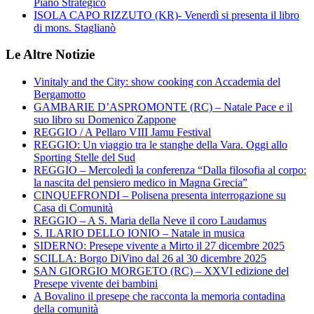
Piano Strategico
ISOLA CAPO RIZZUTO (KR)- Venerdì si presenta il libro
di mons. Staglianò
Le Altre Notizie
Vinitaly and the City: show cooking con Accademia del
Bergamotto
GAMBARIE D’ASPROMONTE (RC) – Natale Pace e il
suo libro su Domenico Zappone
REGGIO / A Pellaro VIII Jamu Festival
REGGIO: Un viaggio tra le stanghe della Vara. Oggi allo
Sporting Stelle del Sud
REGGIO – Mercoledì la conferenza “Dalla filosofia al corpo:
la nascita del pensiero medico in Magna Grecia”
CINQUEFRONDI – Polisena presenta interrogazione su
Casa di Comunità
REGGIO – A S. Maria della Neve il coro Laudamus
S. ILARIO DELLO IONIO – Natale in musica
SIDERNO: Presepe vivente a Mirto il 27 dicembre 2025
SCILLA: Borgo DiVino dal 26 al 30 dicembre 2025
SAN GIORGIO MORGETO (RC) – XXVI edizione del
Presepe vivente dei bambini
A Bovalino il presepe che racconta la memoria contadina
della comunità