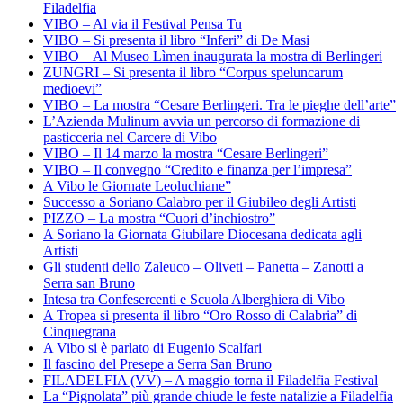
Filadelfia
VIBO – Al via il Festival Pensa Tu
VIBO – Si presenta il libro “Inferi” di De Masi
VIBO – Al Museo Lìmen inaugurata la mostra di Berlingeri
ZUNGRI – Si presenta il libro “Corpus speluncarum
medioevi”
VIBO – La mostra “Cesare Berlingeri. Tra le pieghe dell’arte”
L’Azienda Mulinum avvia un percorso di formazione di
pasticceria nel Carcere di Vibo
VIBO – Il 14 marzo la mostra “Cesare Berlingeri”
VIBO – Il convegno “Credito e finanza per l’impresa”
A Vibo le Giornate Leoluchiane”
Successo a Soriano Calabro per il Giubileo degli Artisti
PIZZO – La mostra “Cuori d’inchiostro”
A Soriano la Giornata Giubilare Diocesana dedicata agli
Artisti
Gli studenti dello Zaleuco – Oliveti – Panetta – Zanotti a
Serra san Bruno
Intesa tra Confesercenti e Scuola Alberghiera di Vibo
A Tropea si presenta il libro “Oro Rosso di Calabria” di
Cinquegrana
A Vibo si è parlato di Eugenio Scalfari
Il fascino del Presepe a Serra San Bruno
FILADELFIA (VV) – A maggio torna il Filadelfia Festival
La “Pignolata” più grande chiude le feste natalizie a Filadelfia