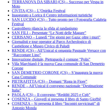
TERRANOVA DA SIBARI (CS) – Successo per Vespa in
Moto
CIVITA (CS) – L’Onirika Festival
Inaugurato a Lorica il Centro informazioni turistiche
SAN LUCIDO (CS) – Tutto pronto per i Fotografia Calabria
Festival
Castrolibero rilancia la sfida al randagismo
SAN FILI – Presentate “Le Notti delle Magare”
CERISANO – Lunedì “Tre giorni per Gaza: oltre i muri”
Giornalisti e tour operator al Parco Archeologico di
Castiglione e Museo Civico di Paludi
RENDE (CS) – All’Unical si omaggia Pasquale Versace con
“Raccontare Lino”
Innovazione digitale, Pietrapaola è comune “Polis”
Villa Marchianò è la nuova Casa comunale di San Demetrio
Corone
SAN DEMETRIO CORONE (CS) – S’inaugura la nuova
Casa Comunale
PIETRAFITTA (CS) – Domani “Ruga in Fiore”
RENDE – All’Unical il convegno nazionale “Destinazione
Italia”
PAOLA (CS) – Il convegno “Redditi 2025 e Cpb”
COSENZA – Giovedì si presenta il libro di Santo Gioffrè
COSENZA – Si presenta il libro “Incontri ravvicinati” di
Antonio Monda