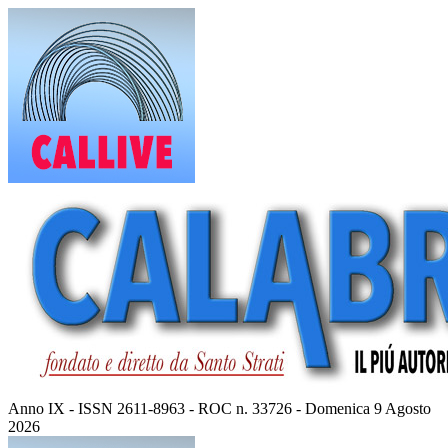
Vai
al
contenuto
Anno IX - ISSN 2611-8963 - ROC n. 33726 - Domenica 9 Agosto
2026