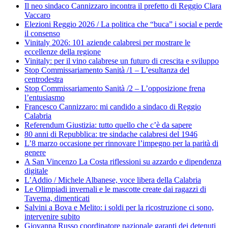
Il neo sindaco Cannizzaro incontra il prefetto di Reggio Clara
Vaccaro
Elezioni Reggio 2026 / La politica che “buca” i social e perde
il consenso
Vinitaly 2026: 101 aziende calabresi per mostrare le
eccellenze della regione
Vinitaly: per il vino calabrese un futuro di crescita e sviluppo
Stop Commissariamento Sanità /1 – L’esultanza del
centrodestra
Stop Commissariamento Sanità /2 – L’opposizione frena
l’entusiasmo
Francesco Cannizzaro: mi candido a sindaco di Reggio
Calabria
Referendum Giustizia: tutto quello che c’è da sapere
80 anni di Repubblica: tre sindache calabresi del 1946
L’8 marzo occasione per rinnovare l’impegno per la parità di
genere
A San Vincenzo La Costa riflessioni su azzardo e dipendenza
digitale
L’Addio / Michele Albanese, voce libera della Calabria
Le Olimpiadi invernali e le mascotte create dai ragazzi di
Taverna, dimenticati
Salvini a Bova e Melito: i soldi per la ricostruzione ci sono,
intervenire subito
Giovanna Russo coordinatore nazionale garanti dei detenuti