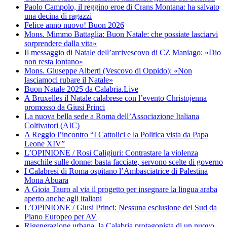
Paolo Campolo, il reggino eroe di Crans Montana: ha salvato
una decina di ragazzi
Felice anno nuovo! Buon 2026
Mons. Mimmo Battaglia: Buon Natale: che possiate lasciarvi
sorprendere dalla vita»
Il messaggio di Natale dell’arcivescovo di CZ Maniago: «Dio
non resta lontano»
Mons. Giuseppe Alberti (Vescovo di Oppido): «Non
lasciamoci rubare il Natale»
Buon Natale 2025 da Calabria.Live
A Bruxelles il Natale calabrese con l’evento Christojenna
promosso da Giusi Princi
La nuova bella sede a Roma dell’Associazione Italiana
Coltivatori (AIC)
A Reggio l’incontro “I Cattolici e la Politica vista da Papa
Leone XIV”
L’OPINIONE / Rosi Caligiuri: Contrastare la violenza
maschile sulle donne: basta facciate, servono scelte di governo
I Calabresi di Roma ospitano l’Ambasciatrice di Palestina
Mona Abuara
A Gioia Tauro al via il progetto per insegnare la lingua araba
aperto anche agli italiani
L’OPINIONE / Giusi Princi: Nessuna esclusione del Sud da
Piano Europeo per AV
Rigenerazione urbana, la Calabria protagonista di un nuovo