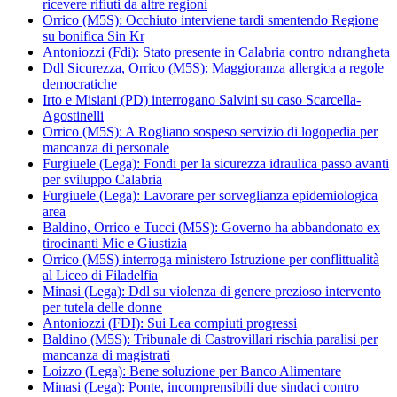
ricevere rifiuti da altre regioni
Orrico (M5S): Occhiuto interviene tardi smentendo Regione
su bonifica Sin Kr
Antoniozzi (Fdi): Stato presente in Calabria contro ndrangheta
Ddl Sicurezza, Orrico (M5S): Maggioranza allergica a regole
democratiche
Irto e Misiani (PD) interrogano Salvini su caso Scarcella-
Agostinelli
Orrico (M5S): A Rogliano sospeso servizio di logopedia per
mancanza di personale
Furgiuele (Lega): Fondi per la sicurezza idraulica passo avanti
per sviluppo Calabria
Furgiuele (Lega): Lavorare per sorveglianza epidemiologica
area
Baldino, Orrico e Tucci (M5S): Governo ha abbandonato ex
tirocinanti Mic e Giustizia
Orrico (M5S) interroga ministero Istruzione per conflittualità
al Liceo di Filadelfia
Minasi (Lega): Ddl su violenza di genere prezioso intervento
per tutela delle donne
Antoniozzi (FDI): Sui Lea compiuti progressi
Baldino (M5S): Tribunale di Castrovillari rischia paralisi per
mancanza di magistrati
Loizzo (Lega): Bene soluzione per Banco Alimentare
Minasi (Lega): Ponte, incomprensibili due sindaci contro