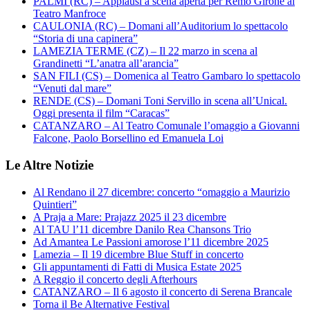
PALMI (RC) – Applausi a scena aperta per Remo Girone al
Teatro Manfroce
CAULONIA (RC) – Domani all’Auditorium lo spettacolo
“Storia di una capinera”
LAMEZIA TERME (CZ) – Il 22 marzo in scena al
Grandinetti “L’anatra all’arancia”
SAN FILI (CS) – Domenica al Teatro Gambaro lo spettacolo
“Venuti dal mare”
RENDE (CS) – Domani Toni Servillo in scena all’Unical.
Oggi presenta il film “Caracas”
CATANZARO – Al Teatro Comunale l’omaggio a Giovanni
Falcone, Paolo Borsellino ed Emanuela Loi
Le Altre Notizie
Al Rendano il 27 dicembre: concerto “omaggio a Maurizio
Quintieri”
A Praja a Mare: Prajazz 2025 il 23 dicembre
Al TAU l’11 dicembre Danilo Rea Chansons Trio
Ad Amantea Le Passioni amorose l’11 dicembre 2025
Lamezia – Il 19 dicembre Blue Stuff in concerto
Gli appuntamenti di Fatti di Musica Estate 2025
A Reggio il concerto degli Afterhours
CATANZARO – Il 6 agosto il concerto di Serena Brancale
Torna il Be Alternative Festival