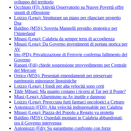
sviluppo del territorio
Occhiuto (FI): Attività Osservatorio su Nuove Povertà offre
spunti di riflessione
Loizzo (Lega): Strutturare un piano per rilanciare progetto
Dsa
Baldino (M5S): Soveria Mannelli presidio strategico per
l’hinterland
Minasi (Lega): Calabria da sempre terra di accoglienza
Minasi (Lega): Da Governo investimenti di portata storica per
AV
Irto (PD): Privatizzazione di Ferrovie conferma fallimento del
Governo
Rapani (Fdi) chiede sospensione provvedimento per Centrale
del Mercure
Orrico (M5S): Presentati emendamenti per preservare
patrimonio minoranze linguistiche
Loizzo (Lega): I fondi per alta velocità sono certi
Tilde MInasi: Ma quanto costano i ricorsi al Tar per il Ponte?
Miasi (Lega): Allarmismo su Av inutile e dannoso
Loizzo (Lega): Preoccupa furti farmaci oncologici a Cetraro
Antoniozzi (FDI): Alta velocità indispensabile per Calabria
Minasi (Lega): Piazza del Popolo a Reggio va protetta
Baldino (M5S): Ospedali montani in Calabria abbandonati,
ora il Governo intervenga
Antoniozzi (Fdi): Su garantismo confronto con forze