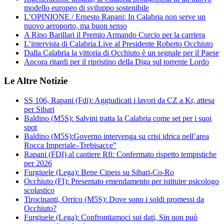
modello europeo di sviluppo sostenibile
L’OPINIONE / Ernesto Rapani: In Calabria non serve un
nuovo aeroporto, ma buon senso
A Rino Barillari il Premio Armando Curcio per la carriera
L’intervista di Calabria.Live al Presidente Roberto Occhiuto
Dalla Calabria la vittoria di Occhiuto è un segnale per il Paese
Ancora ritardi per il ripristino della Diga sul torrente Lordo
Le Altre Notizie
SS 106, Rapani (Fdi): Aggiudicati i lavori da CZ a Kr, attesa
per Sibari
Baldino (M5S): Salvini tratta la Calabria come set per i suoi
spot
Baldino (M5S):Governo intervenga su crisi idrica nell’area
Rocca Imperiale–Trebisacce”
Rapani (FDI) al cantiere Rfi: Confermato rispetto tempistiche
per 2026
Furgiuele (Lega): Bene Cipess su Sibari-Co-Ro
Occhiuto (FI): Presentato emendamento per istituire psicologo
scolastico
Tirocinanti, Orrico (M5S): Dove sono i soldi promessi da
Occhiuto?
Furgiuele (Lega): Confrontiamoci sui dati, Sin non può