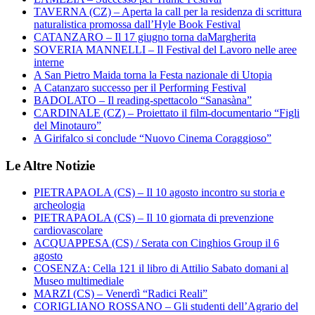
TAVERNA (CZ) – Aperta la call per la residenza di scrittura
naturalistica promossa dall’Hyle Book Festival
CATANZARO – Il 17 giugno torna daMargherita
SOVERIA MANNELLI – Il Festival del Lavoro nelle aree
interne
A San Pietro Maida torna la Festa nazionale di Utopia
A Catanzaro successo per il Performing Festival
BADOLATO – Il reading-spettacolo “Sanasàna”
CARDINALE (CZ) – Proiettato il film-documentario “Figli
del Minotauro”
A Girifalco si conclude “Nuovo Cinema Coraggioso”
Le Altre Notizie
PIETRAPAOLA (CS) – Il 10 agosto incontro su storia e
archeologia
PIETRAPAOLA (CS) – Il 10 giornata di prevenzione
cardiovascolare
ACQUAPPESA (CS) / Serata con Cinghios Group il 6
agosto
COSENZA: Cella 121 il libro di Attilio Sabato domani al
Museo multimediale
MARZI (CS) – Venerdì “Radici Reali”
CORIGLIANO ROSSANO – Gli studenti dell’Agrario del