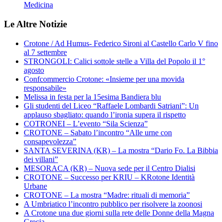
Medicina
Le Altre Notizie
Crotone / Ad Humus- Federico Sironi al Castello Carlo V fino
al 7 settembre
STRONGOLI: Calici sottole stelle a Villa del Popolo il 1°
agosto
Confcommercio Crotone: «Insieme per una movida
responsabile»
Melissa in festa per la 15esima Bandiera blu
Gli studenti del Liceo “Raffaele Lombardi Satriani”: Un
applauso sbagliato: quando l’ironia supera il rispetto
COTRONEI – L’evento “Sila Scienza”
CROTONE – Sabato l’incontro “Alle urne con
consapevolezza”
SANTA SEVERINA (KR) – La mostra “Dario Fo. La Bibbia
dei villani”
MESORACA (KR) – Nuova sede per il Centro Dialisi
CROTONE – Successo per KRIU – KRotone Identità
Urbane
CROTONE – La mostra “Madre: rituali di memoria”
A Umbriatico l’incontro pubblico per risolvere la zoonosi
A Crotone una due giorni sulla rete delle Donne della Magna
Grecia