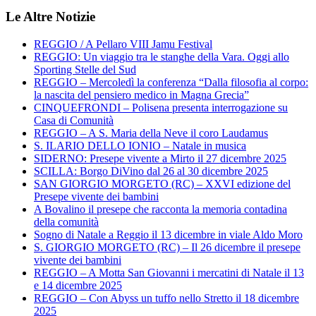
Le Altre Notizie
REGGIO / A Pellaro VIII Jamu Festival
REGGIO: Un viaggio tra le stanghe della Vara. Oggi allo
Sporting Stelle del Sud
REGGIO – Mercoledì la conferenza “Dalla filosofia al corpo:
la nascita del pensiero medico in Magna Grecia”
CINQUEFRONDI – Polisena presenta interrogazione su
Casa di Comunità
REGGIO – A S. Maria della Neve il coro Laudamus
S. ILARIO DELLO IONIO – Natale in musica
SIDERNO: Presepe vivente a Mirto il 27 dicembre 2025
SCILLA: Borgo DiVino dal 26 al 30 dicembre 2025
SAN GIORGIO MORGETO (RC) – XXVI edizione del
Presepe vivente dei bambini
A Bovalino il presepe che racconta la memoria contadina
della comunità
Sogno di Natale a Reggio il 13 dicembre in viale Aldo Moro
S. GIORGIO MORGETO (RC) – Il 26 dicembre il presepe
vivente dei bambini
REGGIO – A Motta San Giovanni i mercatini di Natale il 13
e 14 dicembre 2025
REGGIO – Con Abyss un tuffo nello Stretto il 18 dicembre
2025