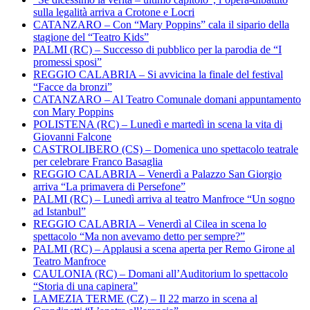
sulla legalità arriva a Crotone e Locri
CATANZARO – Con “Mary Poppins” cala il sipario della
stagione del “Teatro Kids”
PALMI (RC) – Successo di pubblico per la parodia de “I
promessi sposi”
REGGIO CALABRIA – Si avvicina la finale del festival
“Facce da bronzi”
CATANZARO – Al Teatro Comunale domani appuntamento
con Mary Poppins
POLISTENA (RC) – Lunedì e martedì in scena la vita di
Giovanni Falcone
CASTROLIBERO (CS) – Domenica uno spettacolo teatrale
per celebrare Franco Basaglia
REGGIO CALABRIA – Venerdì a Palazzo San Giorgio
arriva “La primavera di Persefone”
PALMI (RC) – Lunedì arriva al teatro Manfroce “Un sogno
ad Istanbul”
REGGIO CALABRIA – Venerdì al Cilea in scena lo
spettacolo “Ma non avevamo detto per sempre?”
PALMI (RC) – Applausi a scena aperta per Remo Girone al
Teatro Manfroce
CAULONIA (RC) – Domani all’Auditorium lo spettacolo
“Storia di una capinera”
LAMEZIA TERME (CZ) – Il 22 marzo in scena al