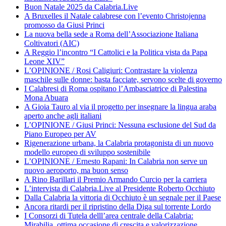
Buon Natale 2025 da Calabria.Live
A Bruxelles il Natale calabrese con l’evento Christojenna
promosso da Giusi Princi
La nuova bella sede a Roma dell’Associazione Italiana
Coltivatori (AIC)
A Reggio l’incontro “I Cattolici e la Politica vista da Papa
Leone XIV”
L’OPINIONE / Rosi Caligiuri: Contrastare la violenza
maschile sulle donne: basta facciate, servono scelte di governo
I Calabresi di Roma ospitano l’Ambasciatrice di Palestina
Mona Abuara
A Gioia Tauro al via il progetto per insegnare la lingua araba
aperto anche agli italiani
L’OPINIONE / Giusi Princi: Nessuna esclusione del Sud da
Piano Europeo per AV
Rigenerazione urbana, la Calabria protagonista di un nuovo
modello europeo di sviluppo sostenibile
L’OPINIONE / Ernesto Rapani: In Calabria non serve un
nuovo aeroporto, ma buon senso
A Rino Barillari il Premio Armando Curcio per la carriera
L’intervista di Calabria.Live al Presidente Roberto Occhiuto
Dalla Calabria la vittoria di Occhiuto è un segnale per il Paese
Ancora ritardi per il ripristino della Diga sul torrente Lordo
I Consorzi di Tutela delll’area centrale della Calabria:
Mirabilia, ottima occasione di crescita e valorizzazione