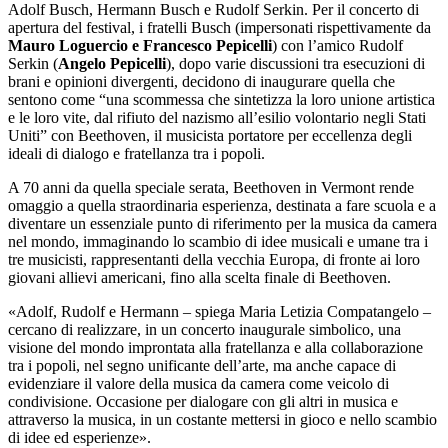
Adolf Busch, Hermann Busch e Rudolf Serkin. Per il concerto di
apertura del festival, i fratelli Busch (impersonati rispettivamente da
Mauro Loguercio e Francesco Pepicelli
) con l’amico Rudolf
Serkin (
Angelo Pepicelli
), dopo varie discussioni tra esecuzioni di
brani e opinioni divergenti, decidono di inaugurare quella che
sentono come “una scommessa che sintetizza la loro unione artistica
e le loro vite, dal rifiuto del nazismo all’esilio volontario negli Stati
Uniti” con Beethoven, il musicista portatore per eccellenza degli
ideali di dialogo e fratellanza tra i popoli.
A 70 anni da quella speciale serata, Beethoven in Vermont rende
omaggio a quella straordinaria esperienza, destinata a fare scuola e a
diventare un essenziale punto di riferimento per la musica da camera
nel mondo, immaginando lo scambio di idee musicali e umane tra i
tre musicisti, rappresentanti della vecchia Europa, di fronte ai loro
giovani allievi americani, fino alla scelta finale di Beethoven.
«Adolf, Rudolf e Hermann – spiega Maria Letizia Compatangelo –
cercano di realizzare, in un concerto inaugurale simbolico, una
visione del mondo improntata alla fratellanza e alla collaborazione
tra i popoli, nel segno unificante dell’arte, ma anche capace di
evidenziare il valore della musica da camera come veicolo di
condivisione. Occasione per dialogare con gli altri in musica e
attraverso la musica, in un costante mettersi in gioco e nello scambio
di idee ed esperienze».