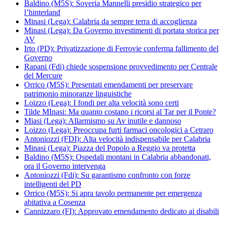
Baldino (M5S): Soveria Mannelli presidio strategico per
l’hinterland
Minasi (Lega): Calabria da sempre terra di accoglienza
Minasi (Lega): Da Governo investimenti di portata storica per
AV
Irto (PD): Privatizzazione di Ferrovie conferma fallimento del
Governo
Rapani (Fdi) chiede sospensione provvedimento per Centrale
del Mercure
Orrico (M5S): Presentati emendamenti per preservare
patrimonio minoranze linguistiche
Loizzo (Lega): I fondi per alta velocità sono certi
Tilde MInasi: Ma quanto costano i ricorsi al Tar per il Ponte?
Miasi (Lega): Allarmismo su Av inutile e dannoso
Loizzo (Lega): Preoccupa furti farmaci oncologici a Cetraro
Antoniozzi (FDI): Alta velocità indispensabile per Calabria
Minasi (Lega): Piazza del Popolo a Reggio va protetta
Baldino (M5S): Ospedali montani in Calabria abbandonati,
ora il Governo intervenga
Antoniozzi (Fdi): Su garantismo confronto con forze
intelligenti del PD
Orrico (M5S): Si apra tavolo permanente per emergenza
abitativa a Cosenza
Cannizzaro (FI): Approvato emendamento dedicato ai disabili