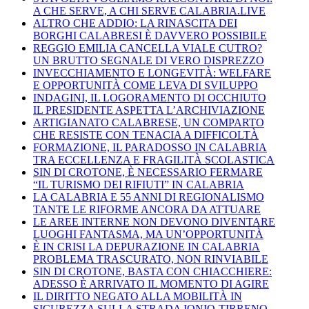
A CHE SERVE, A CHI SERVE CALABRIA.LIVE
ALTRO CHE ADDIO: LA RINASCITA DEI
BORGHI CALABRESI È DAVVERO POSSIBILE
REGGIO EMILIA CANCELLA VIALE CUTRO?
UN BRUTTO SEGNALE DI VERO DISPREZZO
INVECCHIAMENTO E LONGEVITÀ: WELFARE
E OPPORTUNITÀ COME LEVA DI SVILUPPO
INDAGINI, IL LOGORAMENTO DI OCCHIUTO
IL PRESIDENTE ASPETTA L’ARCHIVIAZIONE
ARTIGIANATO CALABRESE, UN COMPARTO
CHE RESISTE CON TENACIA A DIFFICOLTÀ
FORMAZIONE, IL PARADOSSO IN CALABRIA
TRA ECCELLENZA E FRAGILITÀ SCOLASTICA
SIN DI CROTONE, È NECESSARIO FERMARE
“IL TURISMO DEI RIFIUTI” IN CALABRIA
LA CALABRIA E 55 ANNI DI REGIONALISMO
TANTE LE RIFORME ANCORA DA ATTUARE
LE AREE INTERNE NON DEVONO DIVENTARE
LUOGHI FANTASMA, MA UN’OPPORTUNITÀ
È IN CRISI LA DEPURAZIONE IN CALABRIA
PROBLEMA TRASCURATO, NON RINVIABILE
SIN DI CROTONE, BASTA CON CHIACCHIERE:
ADESSO È ARRIVATO IL MOMENTO DI AGIRE
IL DIRITTO NEGATO ALLA MOBILITÀ IN
SICUREZZA SULLA STRADA IONIO-TIRRENO