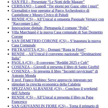
SAN FILI – Presentate “Le Notti delle Magare”
CERISANO – Lunedì “Tre giorni per Gaza: oltre i muri”
Giornalisti e tour operator al Parco Archeologico di
Castiglione e Museo Civico di Paludi
RENDE (CS) – All’Unical si omaggia Pasquale Versace con
“Raccontare Lino”
Innovazione digitale, Pietrapaola è comune “Polis”
Villa Marchianò è la nuova Casa comunale di San Demetrio
Corone
SAN DEMETRIO CORONE (CS) – S’inaugura la nuova
Casa Comunale
PIETRAFITTA (CS) – Domani “Ruga in Fiore”
RENDE – All’Unical il convegno nazionale “Destinazione
Italia”
PAOLA (CS) – Il convegno “Redditi 2025 e Cpb”
COSENZA – Giovedì si presenta il libro di Santo Gioffrè
COSENZA – Si presenta il libro “Incontri ravvicinati” di
Antonio Monda
Il prof. Franco Rubino: Serve approccio integrato per
stimolare la crescita economica della Calabria
SPEZZANO ALBANESE (CS) – Concluso il weekend
dell’Arberia
RENDE (CS) – All’Unical si presenta il libro su Papa
Francesco
SAN GIOVANNI IN FIORE (CS) – Torna il primario di