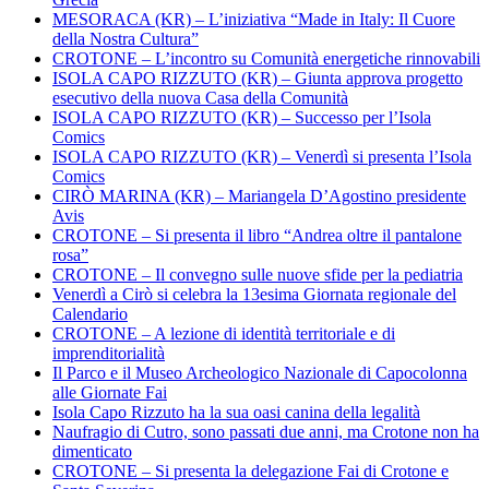
MESORACA (KR) – L’iniziativa “Made in Italy: Il Cuore
della Nostra Cultura”
CROTONE – L’incontro su Comunità energetiche rinnovabili
ISOLA CAPO RIZZUTO (KR) – Giunta approva progetto
esecutivo della nuova Casa della Comunità
ISOLA CAPO RIZZUTO (KR) – Successo per l’Isola
Comics
ISOLA CAPO RIZZUTO (KR) – Venerdì si presenta l’Isola
Comics
CIRÒ MARINA (KR) – Mariangela D’Agostino presidente
Avis
CROTONE – Si presenta il libro “Andrea oltre il pantalone
rosa”
CROTONE – Il convegno sulle nuove sfide per la pediatria
Venerdì a Cirò si celebra la 13esima Giornata regionale del
Calendario
CROTONE – A lezione di identità territoriale e di
imprenditorialità
Il Parco e il Museo Archeologico Nazionale di Capocolonna
alle Giornate Fai
Isola Capo Rizzuto ha la sua oasi canina della legalità
Naufragio di Cutro, sono passati due anni, ma Crotone non ha
dimenticato
CROTONE – Si presenta la delegazione Fai di Crotone e