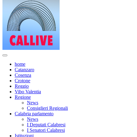
home
Catanzaro
Cosenza
Crotone
Reggio
Vibo Valentia
Regione
News
Consiglieri Regionali
Calabria parlamento
News
I Deputati Calabresi
I Senatori Calabresi
Istituzioni