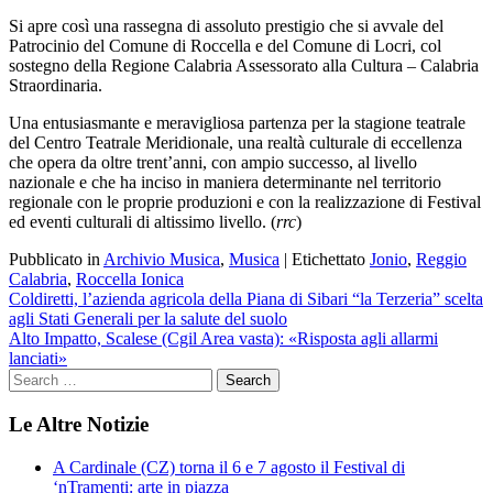
Si apre così una rassegna di assoluto prestigio che si avvale del
Patrocinio del Comune di Roccella e del Comune di Locri, col
sostegno della Regione Calabria Assessorato alla Cultura – Calabria
Straordinaria.
Una entusiasmante e meravigliosa partenza per la stagione teatrale
del Centro Teatrale Meridionale, una realtà culturale di eccellenza
che opera da oltre trent’anni, con ampio successo, al livello
nazionale e che ha inciso in maniera determinante nel territorio
regionale con le proprie produzioni e con la realizzazione di Festival
ed eventi culturali di altissimo livello. (
rrc
)
Pubblicato in
Archivio Musica
,
Musica
|
Etichettato
Jonio
,
Reggio
Calabria
,
Roccella Ionica
Navigazione
Coldiretti, l’azienda agricola della Piana di Sibari “la Terzeria” scelta
agli Stati Generali per la salute del suolo
articoli
Alto Impatto, Scalese (Cgil Area vasta): «Risposta agli allarmi
lanciati»
Le Altre Notizie
A Cardinale (CZ) torna il 6 e 7 agosto il Festival di
‘nTramenti: arte in piazza