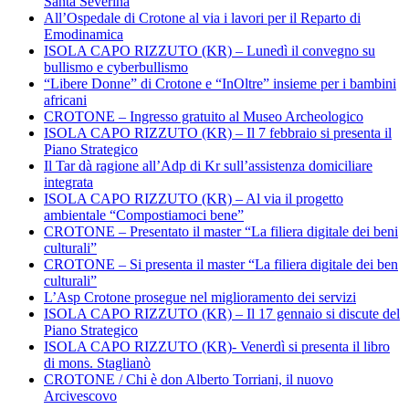
Santa Severina
All’Ospedale di Crotone al via i lavori per il Reparto di
Emodinamica
ISOLA CAPO RIZZUTO (KR) – Lunedì il convegno su
bullismo e cyberbullismo
“Libere Donne” di Crotone e “InOltre” insieme per i bambini
africani
CROTONE – Ingresso gratuito al Museo Archeologico
ISOLA CAPO RIZZUTO (KR) – Il 7 febbraio si presenta il
Piano Strategico
Il Tar dà ragione all’Adp di Kr sull’assistenza domiciliare
integrata
ISOLA CAPO RIZZUTO (KR) – Al via il progetto
ambientale “Compostiamoci bene”
CROTONE – Presentato il master “La filiera digitale dei beni
culturali”
CROTONE – Si presenta il master “La filiera digitale dei ben
culturali”
L’Asp Crotone prosegue nel miglioramento dei servizi
ISOLA CAPO RIZZUTO (KR) – Il 17 gennaio si discute del
Piano Strategico
ISOLA CAPO RIZZUTO (KR)- Venerdì si presenta il libro
di mons. Staglianò
CROTONE / Chi è don Alberto Torriani, il nuovo
Arcivescovo