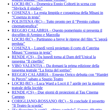
LOCRI (RC) – Domenica Ennio Coltorti in scena con
“Shylock il giudeo”
COSENZA – La regia limpida e coraggiosa della Misasi in
“Cosenza in testa”
POLISTENA (RC) – Tutto pronto per il “Premio cultura
cinematografica”
REGGIO CALABRIA – Questo pomeriggio si presenta il
docufilm di Armino e Marzolla
LOCRI (RC) – Partiranno a breve le riprese del film “L’agorà
perduta”
COSENZA – Lunedì verrà proiettato il corto di Caterina
Minasi “Cosenza in testa”
RENDE (CS) – Da lunedì torna al Dam dell’Unical la
rassegna “Il cinefilo”
VIBO VALENTIA – Da domani la prima edizione della
rassegna teatrale “La forza del sorriso”
REGGIO CALABRIA – Ernesto Orrico debutta con “Hamlet
in Pieces” sabato a Spazio Teatro
LOCRI (RC) – Luca Ward a Locri il 7 aprile per la stagione
teatrale della locride
RENDE (CS) – Due giorni di proiezioni al Tau Cinema
Campus
CORIGLIANO-ROSSANO (RC) – Si conclude il progetto
“Il Teatro fa scuola”
“Se dicessimo la verità – ultimo capitolo”, l’opera-dibattito