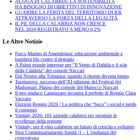
ACQUA IN CALABRIA: LA SOSTENIBILITÀ
HA BISOGNO DI OBIETTIVI DI INNOVAZIONE
GUARIRE LA FERITA DEL TERRITORIO DI KR
ATTRAVERSO LA FORZA DELLA LEGALITÀ
IL PIL DELLA CALABRIA NON CRESCE
NEL 2024 REGISTRATO A MENO 0,2%
Le Altre Notizie
Parco Marino di Amendolara: educazione ambientale e
bandiera blu contro il degrado
A Palmi grande interesse per “Il Vento di Dahkla e il sole
della Calabria” del console Naccari
Dal Nostos alla Tornanza: quando il ritorno diventa futuro
Taurianova: successo dell’XI edizione del Festival dei
Madonnari. Plauso del console del Marocco Naccari
Il neo sindaco Cannizzaro incontra il prefetto di Reggio Clara
Vaccaro
Elezioni Reggio 2026 / La politica che “buca” i social e perde
il consenso
Vinitaly 2026: 101 aziende calabresi per mostrare le
eccellenze della regione
Vinitaly: per il vino calabrese un futuro di crescita e sviluppo
Stop Commissariamento Sanità /1 – L’esultanza del
centrodestra