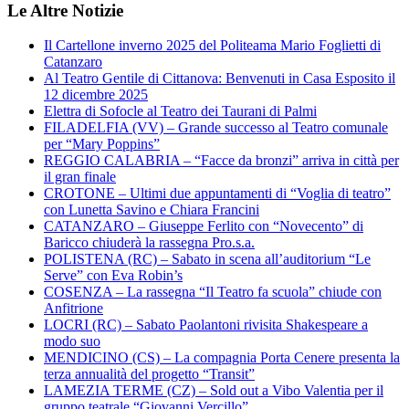
Le Altre Notizie
Il Cartellone inverno 2025 del Politeama Mario Foglietti di
Catanzaro
Al Teatro Gentile di Cittanova: Benvenuti in Casa Esposito il
12 dicembre 2025
Elettra di Sofocle al Teatro dei Taurani di Palmi
FILADELFIA (VV) – Grande successo al Teatro comunale
per “Mary Poppins”
REGGIO CALABRIA – “Facce da bronzi” arriva in città per
il gran finale
CROTONE – Ultimi due appuntamenti di “Voglia di teatro”
con Lunetta Savino e Chiara Francini
CATANZARO – Giuseppe Ferlito con “Novecento” di
Baricco chiuderà la rassegna Pro.s.a.
POLISTENA (RC) – Sabato in scena all’auditorium “Le
Serve” con Eva Robin’s
COSENZA – La rassegna “Il Teatro fa scuola” chiude con
Anfitrione
LOCRI (RC) – Sabato Paolantoni rivisita Shakespeare a
modo suo
MENDICINO (CS) – La compagnia Porta Cenere presenta la
terza annualità del progetto “Transit”
LAMEZIA TERME (CZ) – Sold out a Vibo Valentia per il
gruppo teatrale “Giovanni Vercillo”