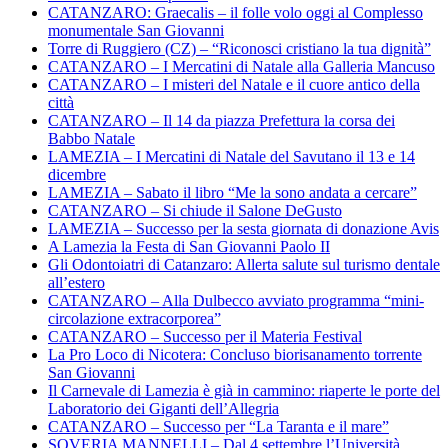
CATANZARO: Graecalis – il folle volo oggi al Complesso
monumentale San Giovanni
Torre di Ruggiero (CZ) – “Riconosci cristiano la tua dignità”
CATANZARO – I Mercatini di Natale alla Galleria Mancuso
CATANZARO – I misteri del Natale e il cuore antico della
città
CATANZARO – Il 14 da piazza Prefettura la corsa dei
Babbo Natale
LAMEZIA – I Mercatini di Natale del Savutano il 13 e 14
dicembre
LAMEZIA – Sabato il libro “Me la sono andata a cercare”
CATANZARO – Si chiude il Salone DeGusto
LAMEZIA – Successo per la sesta giornata di donazione Avis
A Lamezia la Festa di San Giovanni Paolo II
Gli Odontoiatri di Catanzaro: Allerta salute sul turismo dentale
all’estero
CATANZARO – Alla Dulbecco avviato programma “mini-
circolazione extracorporea”
CATANZARO – Successo per il Materia Festival
La Pro Loco di Nicotera: Concluso biorisanamento torrente
San Giovanni
Il Carnevale di Lamezia è già in cammino: riaperte le porte del
Laboratorio dei Giganti dell’Allegria
CATANZARO – Successo per “La Taranta e il mare”
SOVERIA MANNELLI – Dal 4 settembre l’Università