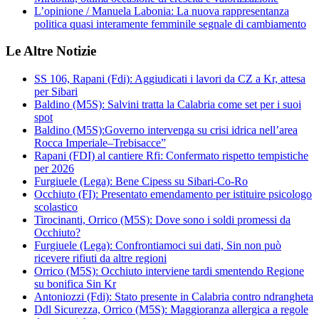
L’opinione / Manuela Labonia: La nuova rappresentanza
politica quasi interamente femminile segnale di cambiamento
Le Altre Notizie
SS 106, Rapani (Fdi): Aggiudicati i lavori da CZ a Kr, attesa
per Sibari
Baldino (M5S): Salvini tratta la Calabria come set per i suoi
spot
Baldino (M5S):Governo intervenga su crisi idrica nell’area
Rocca Imperiale–Trebisacce”
Rapani (FDI) al cantiere Rfi: Confermato rispetto tempistiche
per 2026
Furgiuele (Lega): Bene Cipess su Sibari-Co-Ro
Occhiuto (FI): Presentato emendamento per istituire psicologo
scolastico
Tirocinanti, Orrico (M5S): Dove sono i soldi promessi da
Occhiuto?
Furgiuele (Lega): Confrontiamoci sui dati, Sin non può
ricevere rifiuti da altre regioni
Orrico (M5S): Occhiuto interviene tardi smentendo Regione
su bonifica Sin Kr
Antoniozzi (Fdi): Stato presente in Calabria contro ndrangheta
Ddl Sicurezza, Orrico (M5S): Maggioranza allergica a regole