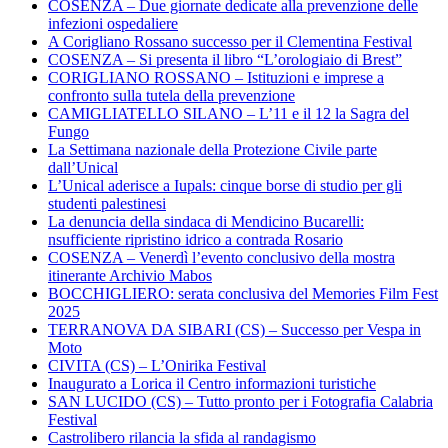
COSENZA – Due giornate dedicate alla prevenzione delle
infezioni ospedaliere
A Corigliano Rossano successo per il Clementina Festival
COSENZA – Si presenta il libro “L’orologiaio di Brest”
CORIGLIANO ROSSANO – Istituzioni e imprese a
confronto sulla tutela della prevenzione
CAMIGLIATELLO SILANO – L’11 e il 12 la Sagra del
Fungo
La Settimana nazionale della Protezione Civile parte
dall’Unical
L’Unical aderisce a Iupals: cinque borse di studio per gli
studenti palestinesi
La denuncia della sindaca di Mendicino Bucarelli:
nsufficiente ripristino idrico a contrada Rosario
COSENZA – Venerdì l’evento conclusivo della mostra
itinerante Archivio Mabos
BOCCHIGLIERO: serata conclusiva del Memories Film Fest
2025
TERRANOVA DA SIBARI (CS) – Successo per Vespa in
Moto
CIVITA (CS) – L’Onirika Festival
Inaugurato a Lorica il Centro informazioni turistiche
SAN LUCIDO (CS) – Tutto pronto per i Fotografia Calabria
Festival
Castrolibero rilancia la sfida al randagismo