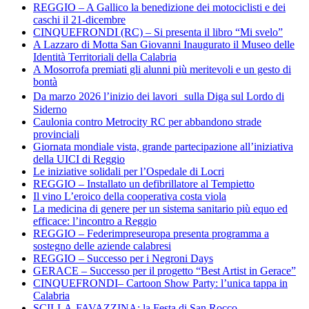
REGGIO – A Gallico la benedizione dei motociclisti e dei
caschi il 21-dicembre
CINQUEFRONDI (RC) – Si presenta il libro “Mi svelo”
A Lazzaro di Motta San Giovanni Inaugurato il Museo delle
Identità Territoriali della Calabria
A Mosorrofa premiati gli alunni più meritevoli e un gesto di
bontà
Da marzo 2026 l’inizio dei lavori sulla Diga sul Lordo di
Siderno
Caulonia contro Metrocity RC per abbandono strade
provinciali
Giornata mondiale vista, grande partecipazione all’iniziativa
della UICI di Reggio
Le iniziative solidali per l’Ospedale di Locri
REGGIO – Installato un defibrillatore al Tempietto
Il vino L’eroico della cooperativa costa viola
La medicina di genere per un sistema sanitario più equo ed
efficace: l’incontro a Reggio
REGGIO – Federimpreseuropa presenta programma a
sostegno delle aziende calabresi
REGGIO – Successo per i Negroni Days
GERACE – Successo per il progetto “Best Artist in Gerace”
CINQUEFRONDI– Cartoon Show Party: l’unica tappa in
Calabria
SCILLA-FAVAZZINA: la Festa di San Rocco