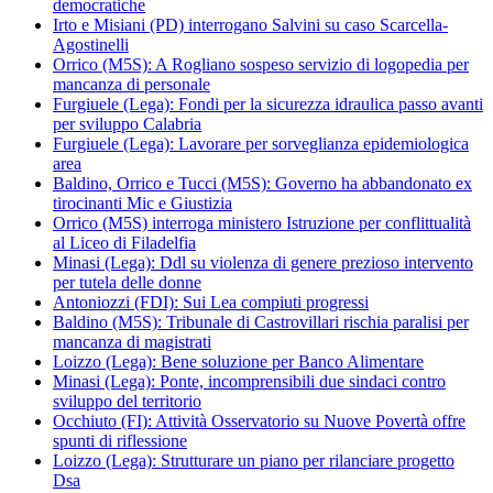
democratiche
Irto e Misiani (PD) interrogano Salvini su caso Scarcella-
Agostinelli
Orrico (M5S): A Rogliano sospeso servizio di logopedia per
mancanza di personale
Furgiuele (Lega): Fondi per la sicurezza idraulica passo avanti
per sviluppo Calabria
Furgiuele (Lega): Lavorare per sorveglianza epidemiologica
area
Baldino, Orrico e Tucci (M5S): Governo ha abbandonato ex
tirocinanti Mic e Giustizia
Orrico (M5S) interroga ministero Istruzione per conflittualità
al Liceo di Filadelfia
Minasi (Lega): Ddl su violenza di genere prezioso intervento
per tutela delle donne
Antoniozzi (FDI): Sui Lea compiuti progressi
Baldino (M5S): Tribunale di Castrovillari rischia paralisi per
mancanza di magistrati
Loizzo (Lega): Bene soluzione per Banco Alimentare
Minasi (Lega): Ponte, incomprensibili due sindaci contro
sviluppo del territorio
Occhiuto (FI): Attività Osservatorio su Nuove Povertà offre
spunti di riflessione
Loizzo (Lega): Strutturare un piano per rilanciare progetto
Dsa