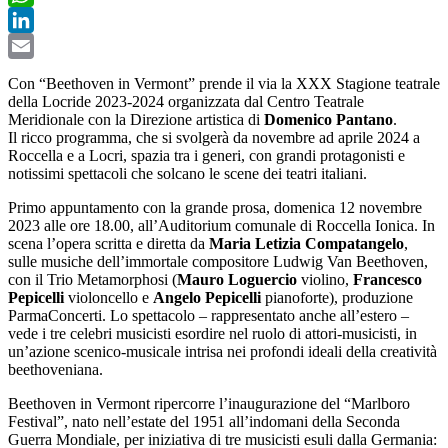
WhatsApp
LinkedIn
Email
Con “Beethoven in Vermont” prende il via la XXX Stagione teatrale
della Locride 2023-2024 organizzata dal Centro Teatrale
Meridionale con la Direzione artistica di
Domenico Pantano
.
Il ricco programma, che si svolgerà da novembre ad aprile 2024 a
Roccella e a Locri, spazia tra i generi, con grandi protagonisti e
notissimi spettacoli che solcano le scene dei teatri italiani.
Primo appuntamento con la grande prosa, domenica 12 novembre
2023 alle ore 18.00, all’Auditorium comunale di Roccella Ionica. In
scena l’opera scritta e diretta da
Maria Letizia Compatangelo
,
sulle musiche dell’immortale compositore Ludwig Van Beethoven,
con il Trio Metamorphosi (
Mauro Loguercio
violino,
Francesco
Pepicelli
violoncello e
Angelo Pepicelli
pianoforte), produzione
ParmaConcerti. Lo spettacolo – rappresentato anche all’estero –
vede i tre celebri musicisti esordire nel ruolo di attori-musicisti, in
un’azione scenico-musicale intrisa nei profondi ideali della creatività
beethoveniana.
Beethoven in Vermont ripercorre l’inaugurazione del “Marlboro
Festival”, nato nell’estate del 1951 all’indomani della Seconda
Guerra Mondiale, per iniziativa di tre musicisti esuli dalla Germania: