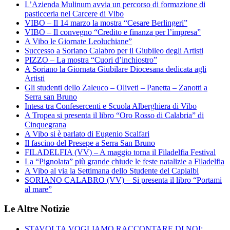
L’Azienda Mulinum avvia un percorso di formazione di
pasticceria nel Carcere di Vibo
VIBO – Il 14 marzo la mostra “Cesare Berlingeri”
VIBO – Il convegno “Credito e finanza per l’impresa”
A Vibo le Giornate Leoluchiane”
Successo a Soriano Calabro per il Giubileo degli Artisti
PIZZO – La mostra “Cuori d’inchiostro”
A Soriano la Giornata Giubilare Diocesana dedicata agli
Artisti
Gli studenti dello Zaleuco – Oliveti – Panetta – Zanotti a
Serra san Bruno
Intesa tra Confesercenti e Scuola Alberghiera di Vibo
A Tropea si presenta il libro “Oro Rosso di Calabria” di
Cinquegrana
A Vibo si è parlato di Eugenio Scalfari
Il fascino del Presepe a Serra San Bruno
FILADELFIA (VV) – A maggio torna il Filadelfia Festival
La “Pignolata” più grande chiude le feste natalizie a Filadelfia
A Vibo al via la Settimana dello Studente del Capialbi
SORIANO CALABRO (VV) – Si presenta il libro “Portami
al mare”
Le Altre Notizie
STAVOLTA VOGLIAMO RACCONTARE DI NOI: