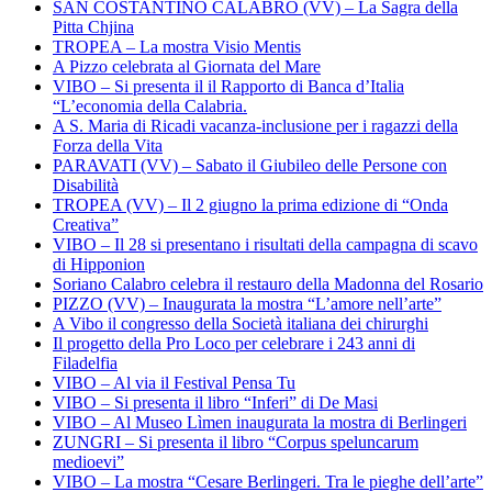
SAN COSTANTINO CALABRO (VV) – La Sagra della
Pitta Chjina
TROPEA – La mostra Visio Mentis
A Pizzo celebrata al Giornata del Mare
VIBO – Si presenta il il Rapporto di Banca d’Italia
“L’economia della Calabria.
A S. Maria di Ricadi vacanza-inclusione per i ragazzi della
Forza della Vita
PARAVATI (VV) – Sabato il Giubileo delle Persone con
Disabilità
TROPEA (VV) – Il 2 giugno la prima edizione di “Onda
Creativa”
VIBO – Il 28 si presentano i risultati della campagna di scavo
di Hipponion
Soriano Calabro celebra il restauro della Madonna del Rosario
PIZZO (VV) – Inaugurata la mostra “L’amore nell’arte”
A Vibo il congresso della Società italiana dei chirurghi
Il progetto della Pro Loco per celebrare i 243 anni di
Filadelfia
VIBO – Al via il Festival Pensa Tu
VIBO – Si presenta il libro “Inferi” di De Masi
VIBO – Al Museo Lìmen inaugurata la mostra di Berlingeri
ZUNGRI – Si presenta il libro “Corpus speluncarum
medioevi”
VIBO – La mostra “Cesare Berlingeri. Tra le pieghe dell’arte”