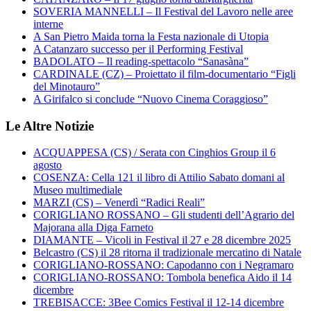
SOVERIA MANNELLI – Il Festival del Lavoro nelle aree
interne
A San Pietro Maida torna la Festa nazionale di Utopia
A Catanzaro successo per il Performing Festival
BADOLATO – Il reading-spettacolo “Sanasàna”
CARDINALE (CZ) – Proiettato il film-documentario “Figli
del Minotauro”
A Girifalco si conclude “Nuovo Cinema Coraggioso”
Le Altre Notizie
ACQUAPPESA (CS) / Serata con Cinghios Group il 6
agosto
COSENZA: Cella 121 il libro di Attilio Sabato domani al
Museo multimediale
MARZI (CS) – Venerdì “Radici Reali”
CORIGLIANO ROSSANO – Gli studenti dell’Agrario del
Majorana alla Diga Farneto
DIAMANTE – Vicoli in Festival il 27 e 28 dicembre 2025
Belcastro (CS) il 28 ritorna il tradizionale mercatino di Natale
CORIGLIANO-ROSSANO: Capodanno con i Negramaro
CORIGLIANO-ROSSANO: Tombola benefica Aido il 14
dicembre
TREBISACCE: 3Bee Comics Festival il 12-14 dicembre