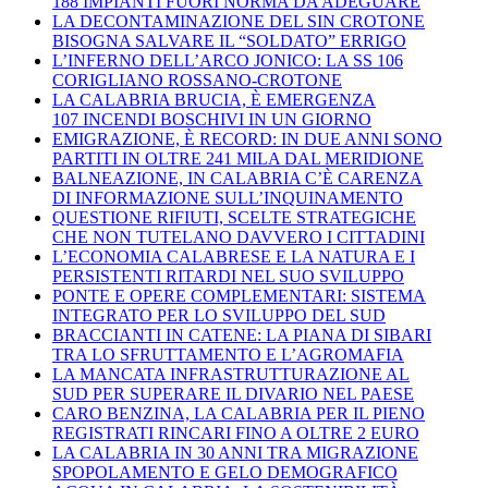
188 IMPIANTI FUORI NORMA DA ADEGUARE
LA DECONTAMINAZIONE DEL SIN CROTONE
BISOGNA SALVARE IL “SOLDATO” ERRIGO
L’INFERNO DELL’ARCO JONICO: LA SS 106
CORIGLIANO ROSSANO-CROTONE
LA CALABRIA BRUCIA, È EMERGENZA
107 INCENDI BOSCHIVI IN UN GIORNO
EMIGRAZIONE, È RECORD: IN DUE ANNI SONO
PARTITI IN OLTRE 241 MILA DAL MERIDIONE
BALNEAZIONE, IN CALABRIA C’È CARENZA
DI INFORMAZIONE SULL’INQUINAMENTO
QUESTIONE RIFIUTI, SCELTE STRATEGICHE
CHE NON TUTELANO DAVVERO I CITTADINI
L’ECONOMIA CALABRESE E LA NATURA E I
PERSISTENTI RITARDI NEL SUO SVILUPPO
PONTE E OPERE COMPLEMENTARI: SISTEMA
INTEGRATO PER LO SVILUPPO DEL SUD
BRACCIANTI IN CATENE: LA PIANA DI SIBARI
TRA LO SFRUTTAMENTO E L’AGROMAFIA
LA MANCATA INFRASTRUTTURAZIONE AL
SUD PER SUPERARE IL DIVARIO NEL PAESE
CARO BENZINA, LA CALABRIA PER IL PIENO
REGISTRATI RINCARI FINO A OLTRE 2 EURO
LA CALABRIA IN 30 ANNI TRA MIGRAZIONE
SPOPOLAMENTO E GELO DEMOGRAFICO