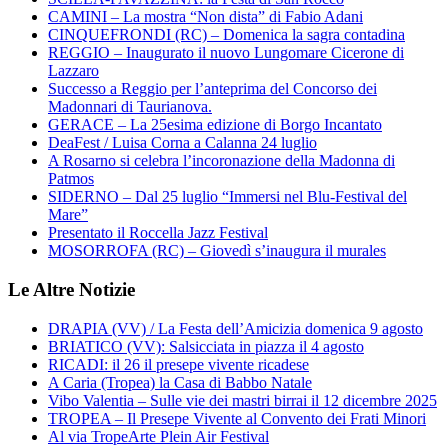
CAMINI – La mostra “Non dista” di Fabio Adani
CINQUEFRONDI (RC) – Domenica la sagra contadina
REGGIO – Inaugurato il nuovo Lungomare Cicerone di
Lazzaro
Successo a Reggio per l’anteprima del Concorso dei
Madonnari di Taurianova.
GERACE – La 25esima edizione di Borgo Incantato
DeaFest / Luisa Corna a Calanna 24 luglio
A Rosarno si celebra l’incoronazione della Madonna di
Patmos
SIDERNO – Dal 25 luglio “Immersi nel Blu-Festival del
Mare”
Presentato il Roccella Jazz Festival
MOSORROFA (RC) – Giovedì s’inaugura il murales
Le Altre Notizie
DRAPIA (VV) / La Festa dell’Amicizia domenica 9 agosto
BRIATICO (VV): Salsicciata in piazza il 4 agosto
RICADI: il 26 il presepe vivente ricadese
A Caria (Tropea) la Casa di Babbo Natale
Vibo Valentia – Sulle vie dei mastri birrai il 12 dicembre 2025
TROPEA – Il Presepe Vivente al Convento dei Frati Minori
Al via TropeArte Plein Air Festival