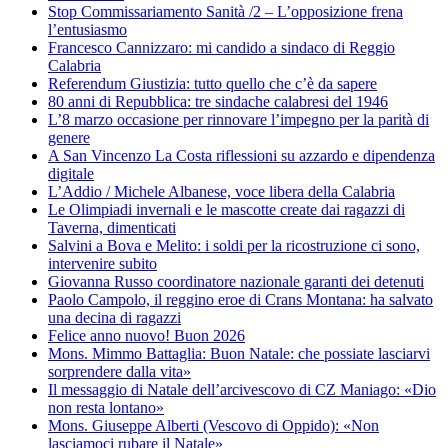
Stop Commissariamento Sanità /2 – L’opposizione frena
l’entusiasmo
Francesco Cannizzaro: mi candido a sindaco di Reggio
Calabria
Referendum Giustizia: tutto quello che c’è da sapere
80 anni di Repubblica: tre sindache calabresi del 1946
L’8 marzo occasione per rinnovare l’impegno per la parità di
genere
A San Vincenzo La Costa riflessioni su azzardo e dipendenza
digitale
L’Addio / Michele Albanese, voce libera della Calabria
Le Olimpiadi invernali e le mascotte create dai ragazzi di
Taverna, dimenticati
Salvini a Bova e Melito: i soldi per la ricostruzione ci sono,
intervenire subito
Giovanna Russo coordinatore nazionale garanti dei detenuti
Paolo Campolo, il reggino eroe di Crans Montana: ha salvato
una decina di ragazzi
Felice anno nuovo! Buon 2026
Mons. Mimmo Battaglia: Buon Natale: che possiate lasciarvi
sorprendere dalla vita»
Il messaggio di Natale dell’arcivescovo di CZ Maniago: «Dio
non resta lontano»
Mons. Giuseppe Alberti (Vescovo di Oppido): «Non
lasciamoci rubare il Natale»