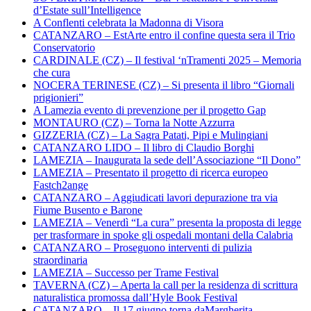
d’Estate sull’Intelligence
A Conflenti celebrata la Madonna di Visora
CATANZARO – EstArte entro il confine questa sera il Trio
Conservatorio
CARDINALE (CZ) – Il festival ‘nTramenti 2025 – Memoria
che cura
NOCERA TERINESE (CZ) – Si presenta il libro “Giornali
prigionieri”
A Lamezia evento di prevenzione per il progetto Gap
MONTAURO (CZ) – Torna la Notte Azzurra
GIZZERIA (CZ) – La Sagra Patati, Pipi e Mulingiani
CATANZARO LIDO – Il libro di Claudio Borghi
LAMEZIA – Inaugurata la sede dell’Associazione “Il Dono”
LAMEZIA – Presentato il progetto di ricerca europeo
Fastch2ange
CATANZARO – Aggiudicati lavori depurazione tra via
Fiume Busento e Barone
LAMEZIA – Venerdì “La cura” presenta la proposta di legge
per trasformare in spoke gli ospedali montani della Calabria
CATANZARO – Proseguono interventi di pulizia
straordinaria
LAMEZIA – Successo per Trame Festival
TAVERNA (CZ) – Aperta la call per la residenza di scrittura
naturalistica promossa dall’Hyle Book Festival
CATANZARO – Il 17 giugno torna daMargherita