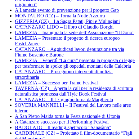
prigionieri”
A Lamezia evento di prevenzione per il progetto Gap
MONTAURO (CZ) – Torna la Notte Azzurra
GIZZERIA (CZ) – La Sagra Patati, Pipi e Mulingiani
CATANZARO LIDO – Il libro di Claudio Borghi
LAMEZIA – Inaugurata la sede dell’Associazione “Il Dono”
LAMEZIA – Presentato il progetto di ricerca europeo
Fastch2ange
CATANZARO – Aggiudicati lavori depurazione tra via
Fiume Busento e Barone
LAMEZIA – Venerdì “La cura” presenta la proposta di legge
per trasformare in spoke gli ospedali montani della Calabria
CATANZARO – Proseguono interventi di pulizia
straordinaria
LAMEZIA – Successo per Trame Festival
TAVERNA (CZ) – Aperta la call per la residenza di scrittura
naturalistica promossa dall’Hyle Book Festival
CATANZARO – Il 17 giugno torna daMargherita
SOVERIA MANNELLI – Il Festival del Lavoro nelle aree
interne
A San Pietro Maida torna la Festa nazionale di Utopia
A Catanzaro successo per il Performing Festival
BADOLATO – Il reading-spettacolo “Sanasàna”
CARDINALE (CZ) – Proiettato il film-documentario “Figli
del Minotauro”