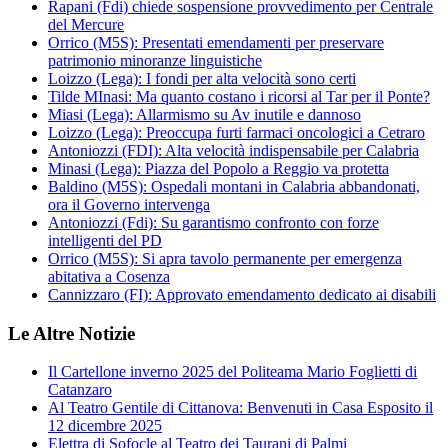
Rapani (Fdi) chiede sospensione provvedimento per Centrale
del Mercure
Orrico (M5S): Presentati emendamenti per preservare
patrimonio minoranze linguistiche
Loizzo (Lega): I fondi per alta velocità sono certi
Tilde MInasi: Ma quanto costano i ricorsi al Tar per il Ponte?
Miasi (Lega): Allarmismo su Av inutile e dannoso
Loizzo (Lega): Preoccupa furti farmaci oncologici a Cetraro
Antoniozzi (FDI): Alta velocità indispensabile per Calabria
Minasi (Lega): Piazza del Popolo a Reggio va protetta
Baldino (M5S): Ospedali montani in Calabria abbandonati,
ora il Governo intervenga
Antoniozzi (Fdi): Su garantismo confronto con forze
intelligenti del PD
Orrico (M5S): Si apra tavolo permanente per emergenza
abitativa a Cosenza
Cannizzaro (FI): Approvato emendamento dedicato ai disabili
Le Altre Notizie
Il Cartellone inverno 2025 del Politeama Mario Foglietti di
Catanzaro
Al Teatro Gentile di Cittanova: Benvenuti in Casa Esposito il
12 dicembre 2025
Elettra di Sofocle al Teatro dei Taurani di Palmi