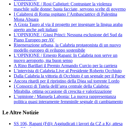
L’OPINIONE / Rosi Caligiuri: Contrastare la violenza
maschile sulle donne: basta facciate, servono scelte di governo
I Calabresi di Roma ospitano l’Ambasciatrice di Palestina
Mona Abuara
A Gioia Tauro al via il progetto per insegnare la lingua araba
aperto anche agli italiani
L’OPINIONE / Giusi Princi: Nessuna esclusione del Sud da
Piano Europeo per AV
Rigenerazione urbana, la Calabria protagonista di un nuovo
modello europeo di sviluppo sostenibile
L’OPINIONE / Ernesto Rapani: In Calabria non serve un
nuovo aeroporto, ma buon senso
A Rino Barillari il Premio Armando Curcio per la carriera
L’intervista di Calabria.Live al Presidente Roberto Occhiuto
Dalla Calabria la vittoria di Occhiuto è un segnale per il Paese
Ancora ritardi per il ripristino della Diga sul torrente Lordo
I Consorzi di Tutela delll’area centrale della Calabria:
Mirabilia, ottima occasione di crescita e valorizzazione
L’opinione / Manuela Labonia: La nuova rappresentanza
politica quasi interamente femminile segnale di cambiamento
Le Altre Notizie
SS 106, Rapani (Fdi): Aggiudicati i lavori da CZ a Kr, attesa