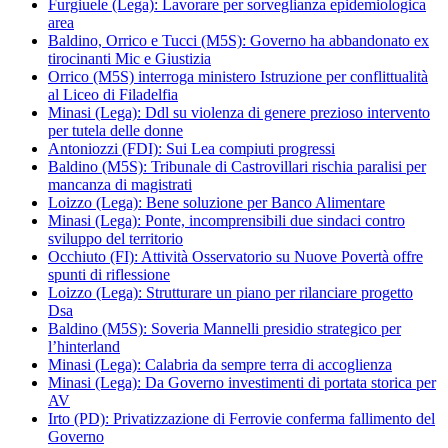
Furgiuele (Lega): Lavorare per sorveglianza epidemiologica
area
Baldino, Orrico e Tucci (M5S): Governo ha abbandonato ex
tirocinanti Mic e Giustizia
Orrico (M5S) interroga ministero Istruzione per conflittualità
al Liceo di Filadelfia
Minasi (Lega): Ddl su violenza di genere prezioso intervento
per tutela delle donne
Antoniozzi (FDI): Sui Lea compiuti progressi
Baldino (M5S): Tribunale di Castrovillari rischia paralisi per
mancanza di magistrati
Loizzo (Lega): Bene soluzione per Banco Alimentare
Minasi (Lega): Ponte, incomprensibili due sindaci contro
sviluppo del territorio
Occhiuto (FI): Attività Osservatorio su Nuove Povertà offre
spunti di riflessione
Loizzo (Lega): Strutturare un piano per rilanciare progetto
Dsa
Baldino (M5S): Soveria Mannelli presidio strategico per
l’hinterland
Minasi (Lega): Calabria da sempre terra di accoglienza
Minasi (Lega): Da Governo investimenti di portata storica per
AV
Irto (PD): Privatizzazione di Ferrovie conferma fallimento del
Governo