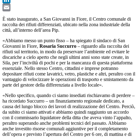
LinkedIn
Email
È stato inaugurato, a San Giovanni in Fiore,
il Centro comunale di
raccolta dei rifiuti differenziati, ubicato nella zona industriale della
città, all’interno dell’area Pip.
«Abbiamo messo un punto fisso – ha spiegato il sindaco di San
Giovanni in Fiore,
Rosaria Succurro
– riguardo alla raccolta dei
rifiuti sul territorio, in modo da preservare l’ambiente ed evitare le
discariche a cielo aperto che negli ultimi anni sono state create, in
Sila, per l’inciviltà di pochi e per la mancanza di questa piattaforma
essenziale. Nello stesso Centro, cittadini e imprese potranno
depositare rifiuti come lavatrici, vetro, plastiche e altri, peraltro con il
vantaggio di velocizzare le operazioni di trasporto e smistamento da
parte del gestore della differenziata a livello locale».
«Nello specifico, quando ci siamo insediati rischiavamo di perdere –
ha ricordato Succurro – un finanziamento regionale dedicato, a
causa del lungo blocco dei lavori di realizzazione del Centro. Perciò,
da subito ci siamo attivati e abbiamo quindi raggiunto un accordo
con il commissario liquidatore della ditta che aveva vinto l’appalto,
peraltro superando anche problemi tecnici del passato. Abbiamo
anche investito risorse comunali aggiuntive per il completamento
dell’opera e previsto l’apertura del Centro per 6 ore, di mattina e di