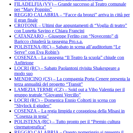
FILADELFIA (VV) – Grande successo al Teatro comunale
per “Mary Poppins”
REGGIO CALABRIA – “Facce da bronzi” arriva in città per
il gran finale
CROTONE – Ultimi due appuntamenti di “Voglia di teatro”
con Lunetta Savino e Chiara Francini
CATANZARO – Giuseppe Ferlito con “Novecento” di
Baricco chiuderà la rassegna Pro.s.a.
POLISTENA (RC) – Sabato in scena all’auditorium “Le
Serve” con Eva Robin’s
COSENZA – La rassegna “Il Teatro fa scuola” chiude con
Anfitrione
LOCRI (RC) – Sabato Paolantoni rivisita Shakespeare a
modo suo
MENDICINO (CS) – La compagnia Porta Cenere presenta la
terza annualità del progetto “Transit”
LAMEZIA TERME (CZ) – Sold out a Vibo Valentia per il
gruppo teatrale “Giovanni Vercillo”
LOCRI (RC) – Domenica Ennio Coltorti in scena con
“Shylock il giudeo”
COSENZA – La regia limpida e coraggiosa della Misasi in
“Cosenza in testa”
POLISTENA (RC) – Tutto pronto per il “Premio cultura
cinematografica”
REGGIO CALABRIA – Questo pomeriggio si presenta il