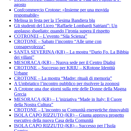
agosto
Confcommercio Crotone: «Insieme per una movida
responsabile»
Melissa in festa per la 15esima Bandiera blu
Gli studenti del Liceo “Raffaele Lombardi Satriani”: Un
applauso sbagliato: quando l’ironia supera il rispetto
COTRONEI – L’evento “Sila Scienza”
CROTONE – Sabato l’incontro “Alle urne con
consapevolezza”
SANTA SEVERINA (KR) – La mostra “Dario Fo. La Bibbia
dei villani”
MESORACA (KR) – Nuova sede per il Centro Dialisi
CROTONE – Successo per KRIU – KRotone Identità
Urbane
CROTONE – La mostra “Madre: rituali di memoria”
A Umbriatico l’incontro pubblico per risolvere la zoonosi
A Crotone una due giorni sulla rete delle Donne della Magna
Grecia
MESORACA (KR) – L’iniziativa “Made in Italy: Il Cuore
della Nostra Cultura”
CROTONE – L’incontro su Comunità energetiche rinnovabili
ISOLA CAPO RIZZUTO (KR) – Giunta approva progetto
esecutivo della nuova Casa della Comunità
ISOLA CAPO RIZZUTO (KR) – Successo per l’Isola
Comics