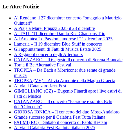
Le Altre Notizie
Al Rendano il 27 dicembre: concerto “omaggio a Maurizio
Quintieri”
A Praja a Mare: Prajazz 2025 il 23 dicembre
Al TAU l’11 dicembre Danilo Rea Chansons Trio
Ad Amantea Le Passioni amorose l’11 dicembre 2025
Lamezia – Il 19 dicembre Blue Stuff in concerto
Gli appuntamenti di Fatti di Musica Estate 2025
A Reggio il concerto degli Afterhours
CATANZARO – Il 6 agosto il concerto di Serena Brancale
Torna il Be Alternative Festival
TROPEA – Da Bach a Morricone: due serate di grande
musica
TROPEA (VV) – Al via Armonie della Magna Graecia
Al via il Catanzaro Jazz Fest
GIMIGLIANO (CZ) – Eugenio Finardi apre i live estivi di
Fatti di Musica
CATANZARO – Il concerto “Passione e spirito. Echi
dell’Ottocento”
GIOIOSA IONICA – Il concerto del duo Mosa-Andaloro
Grande successo per il Calabria Fest Tutta Italiana
PALMI (RC) – Sabato il concerto di Paolo Restani
Al via il Calabria Fest Rai tutta italiana 2025