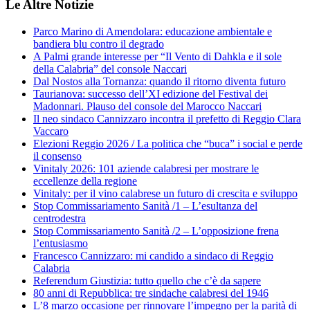
Le Altre Notizie
Parco Marino di Amendolara: educazione ambientale e
bandiera blu contro il degrado
A Palmi grande interesse per “Il Vento di Dahkla e il sole
della Calabria” del console Naccari
Dal Nostos alla Tornanza: quando il ritorno diventa futuro
Taurianova: successo dell’XI edizione del Festival dei
Madonnari. Plauso del console del Marocco Naccari
Il neo sindaco Cannizzaro incontra il prefetto di Reggio Clara
Vaccaro
Elezioni Reggio 2026 / La politica che “buca” i social e perde
il consenso
Vinitaly 2026: 101 aziende calabresi per mostrare le
eccellenze della regione
Vinitaly: per il vino calabrese un futuro di crescita e sviluppo
Stop Commissariamento Sanità /1 – L’esultanza del
centrodestra
Stop Commissariamento Sanità /2 – L’opposizione frena
l’entusiasmo
Francesco Cannizzaro: mi candido a sindaco di Reggio
Calabria
Referendum Giustizia: tutto quello che c’è da sapere
80 anni di Repubblica: tre sindache calabresi del 1946
L’8 marzo occasione per rinnovare l’impegno per la parità di