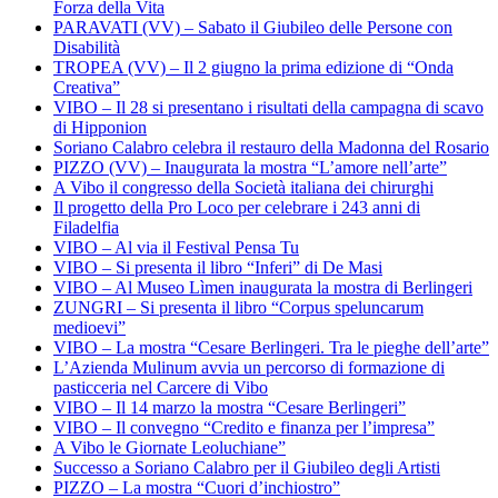
Forza della Vita
PARAVATI (VV) – Sabato il Giubileo delle Persone con
Disabilità
TROPEA (VV) – Il 2 giugno la prima edizione di “Onda
Creativa”
VIBO – Il 28 si presentano i risultati della campagna di scavo
di Hipponion
Soriano Calabro celebra il restauro della Madonna del Rosario
PIZZO (VV) – Inaugurata la mostra “L’amore nell’arte”
A Vibo il congresso della Società italiana dei chirurghi
Il progetto della Pro Loco per celebrare i 243 anni di
Filadelfia
VIBO – Al via il Festival Pensa Tu
VIBO – Si presenta il libro “Inferi” di De Masi
VIBO – Al Museo Lìmen inaugurata la mostra di Berlingeri
ZUNGRI – Si presenta il libro “Corpus speluncarum
medioevi”
VIBO – La mostra “Cesare Berlingeri. Tra le pieghe dell’arte”
L’Azienda Mulinum avvia un percorso di formazione di
pasticceria nel Carcere di Vibo
VIBO – Il 14 marzo la mostra “Cesare Berlingeri”
VIBO – Il convegno “Credito e finanza per l’impresa”
A Vibo le Giornate Leoluchiane”
Successo a Soriano Calabro per il Giubileo degli Artisti
PIZZO – La mostra “Cuori d’inchiostro”