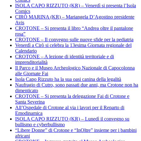
ISOLA CAPO RIZZUTO (KR) – Venerdì si presenta l’Isola
Comics
CIRÒ MARINA (KR) – Mariangela D’Agostino presidente
Avis
CROTONE – Si presenta il libro “Andrea oltre il pantalone
rosa”
CROTONE – Il convegno sulle nuove sfide per la pediatria
Venerdì a Cirò si celebra la 13esima Giornata regionale del
Calendario
CROTONE – A lezione di identità territoriale e di
imprenditorialità
Il Parco e il Museo Archeologico Nazionale di Capocolonna
alle Giornate Fai
Isola Capo Rizzuto ha la sua oasi canina della legalità
Naufragio di Cutro, sono passati due anni, ma Crotone non ha
dimenticato
CROTONE – Si presenta la delegazione Fai di Crotone e
Santa Severina
All’Ospedale di Crotone al via i lavori per il Reparto di
Emodinamica
ISOLA CAPO RIZZUTO (KR) – Lunedì il convegno su
bullismo e cyberbullismo
“Libere Donne” di Crotone e “InOltre” insieme per i bambini
africani