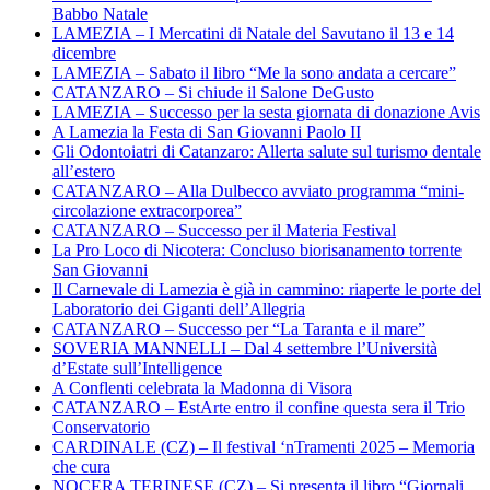
Babbo Natale
LAMEZIA – I Mercatini di Natale del Savutano il 13 e 14
dicembre
LAMEZIA – Sabato il libro “Me la sono andata a cercare”
CATANZARO – Si chiude il Salone DeGusto
LAMEZIA – Successo per la sesta giornata di donazione Avis
A Lamezia la Festa di San Giovanni Paolo II
Gli Odontoiatri di Catanzaro: Allerta salute sul turismo dentale
all’estero
CATANZARO – Alla Dulbecco avviato programma “mini-
circolazione extracorporea”
CATANZARO – Successo per il Materia Festival
La Pro Loco di Nicotera: Concluso biorisanamento torrente
San Giovanni
Il Carnevale di Lamezia è già in cammino: riaperte le porte del
Laboratorio dei Giganti dell’Allegria
CATANZARO – Successo per “La Taranta e il mare”
SOVERIA MANNELLI – Dal 4 settembre l’Università
d’Estate sull’Intelligence
A Conflenti celebrata la Madonna di Visora
CATANZARO – EstArte entro il confine questa sera il Trio
Conservatorio
CARDINALE (CZ) – Il festival ‘nTramenti 2025 – Memoria
che cura
NOCERA TERINESE (CZ) – Si presenta il libro “Giornali