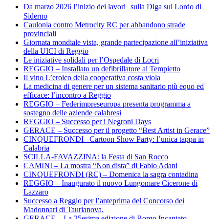
Da marzo 2026 l’inizio dei lavori sulla Diga sul Lordo di
Siderno
Caulonia contro Metrocity RC per abbandono strade
provinciali
Giornata mondiale vista, grande partecipazione all’iniziativa
della UICI di Reggio
Le iniziative solidali per l’Ospedale di Locri
REGGIO – Installato un defibrillatore al Tempietto
Il vino L’eroico della cooperativa costa viola
La medicina di genere per un sistema sanitario più equo ed
efficace: l’incontro a Reggio
REGGIO – Federimpreseuropa presenta programma a
sostegno delle aziende calabresi
REGGIO – Successo per i Negroni Days
GERACE – Successo per il progetto “Best Artist in Gerace”
CINQUEFRONDI– Cartoon Show Party: l’unica tappa in
Calabria
SCILLA-FAVAZZINA: la Festa di San Rocco
CAMINI – La mostra “Non dista” di Fabio Adani
CINQUEFRONDI (RC) – Domenica la sagra contadina
REGGIO – Inaugurato il nuovo Lungomare Cicerone di
Lazzaro
Successo a Reggio per l’anteprima del Concorso dei
Madonnari di Taurianova.
GERACE – La 25esima edizione di Borgo Incantato