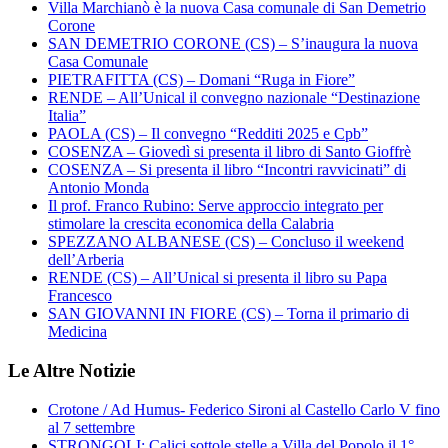
Villa Marchianò è la nuova Casa comunale di San Demetrio
Corone
SAN DEMETRIO CORONE (CS) – S’inaugura la nuova
Casa Comunale
PIETRAFITTA (CS) – Domani “Ruga in Fiore”
RENDE – All’Unical il convegno nazionale “Destinazione
Italia”
PAOLA (CS) – Il convegno “Redditi 2025 e Cpb”
COSENZA – Giovedì si presenta il libro di Santo Gioffrè
COSENZA – Si presenta il libro “Incontri ravvicinati” di
Antonio Monda
Il prof. Franco Rubino: Serve approccio integrato per
stimolare la crescita economica della Calabria
SPEZZANO ALBANESE (CS) – Concluso il weekend
dell’Arberia
RENDE (CS) – All’Unical si presenta il libro su Papa
Francesco
SAN GIOVANNI IN FIORE (CS) – Torna il primario di
Medicina
Le Altre Notizie
Crotone / Ad Humus- Federico Sironi al Castello Carlo V fino
al 7 settembre
STRONGOLI: Calici sottole stelle a Villa del Popolo il 1°