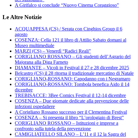
A Girifalco si conclude “Nuovo Cinema Coraggioso”
Le Altre Notizie
ACQUAPPESA (CS) / Serata con Cinghios Group il 6
agosto
COSENZA: Cella 121 il libro di Attilio Sabato domani al
Museo multimediale
MARZI (CS) – Venerdì “Radici Reali”
CORIGLIANO ROSSANO – Gli studenti dell’Agrario del
Majorana alla Diga Farneto
DIAMANTE – Vicoli in Festival il 27 e 28 dicembre 2025
Belcastro (CS) il 28 ritorna il tradizionale mercatino di Natale
CORIGLIANO-ROSSANO: Capodanno con i Negramaro
CORIGLIANO-ROSSANO: Tombola benefica Aido il 14
dicembre
TREBISACCE: 3Bee Comics Festival il 12-14 dicembre
COSENZA – Due giornate dedicate alla prevenzione delle
infezioni ospedaliere
A Corigliano Rossano successo per il Clementina Festival
COSENZA – Si presenta il libro “L’orologiaio di Brest”
CORIGLIANO ROSSANO – Istituzioni e imprese a
confronto sulla tutela della prevenzione
CAMIGLIATELLO SILANO – L’11 e il 12 la Sagra del