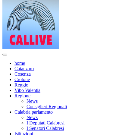
home
Catanzaro
Cosenza
Crotone
Reggio
Vibo Valentia
Regione
News
Consiglieri Regionali
Calabria parlamento
News
I Deputati Calabresi
I Senatori Calabresi
Istituzioni