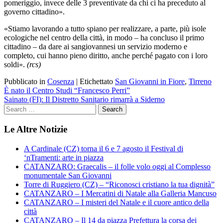
pomeriggio, invece delle 3 preventivate da chi ci ha preceduto al
governo cittadino».
«Stiamo lavorando a tutto spiano per realizzare, a parte, più isole
ecologiche nel centro della città, in modo – ha concluso il primo
cittadino – da dare ai sangiovannesi un servizio moderno e
completo, cui hanno pieno diritto, anche perché pagato con i loro
soldi».
(rcs)
Pubblicato in
Cosenza
|
Etichettato
San Giovanni in Fiore
,
Tirreno
Navigazione
È nato il Centro Studi “Francesco Perri”
Sainato (FI): Il Distretto Sanitario rimarrà a Siderno
articoli
Le Altre Notizie
A Cardinale (CZ) torna il 6 e 7 agosto il Festival di
‘nTramenti: arte in piazza
CATANZARO: Graecalis – il folle volo oggi al Complesso
monumentale San Giovanni
Torre di Ruggiero (CZ) – “Riconosci cristiano la tua dignità”
CATANZARO – I Mercatini di Natale alla Galleria Mancuso
CATANZARO – I misteri del Natale e il cuore antico della
città
CATANZARO – Il 14 da piazza Prefettura la corsa dei