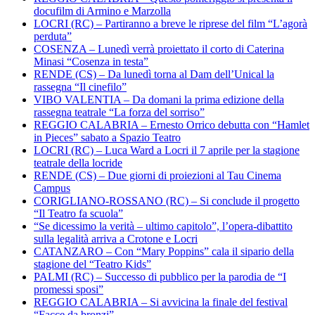
docufilm di Armino e Marzolla
LOCRI (RC) – Partiranno a breve le riprese del film “L’agorà
perduta”
COSENZA – Lunedì verrà proiettato il corto di Caterina
Minasi “Cosenza in testa”
RENDE (CS) – Da lunedì torna al Dam dell’Unical la
rassegna “Il cinefilo”
VIBO VALENTIA – Da domani la prima edizione della
rassegna teatrale “La forza del sorriso”
REGGIO CALABRIA – Ernesto Orrico debutta con “Hamlet
in Pieces” sabato a Spazio Teatro
LOCRI (RC) – Luca Ward a Locri il 7 aprile per la stagione
teatrale della locride
RENDE (CS) – Due giorni di proiezioni al Tau Cinema
Campus
CORIGLIANO-ROSSANO (RC) – Si conclude il progetto
“Il Teatro fa scuola”
“Se dicessimo la verità – ultimo capitolo”, l’opera-dibattito
sulla legalità arriva a Crotone e Locri
CATANZARO – Con “Mary Poppins” cala il sipario della
stagione del “Teatro Kids”
PALMI (RC) – Successo di pubblico per la parodia de “I
promessi sposi”
REGGIO CALABRIA – Si avvicina la finale del festival
“Facce da bronzi”