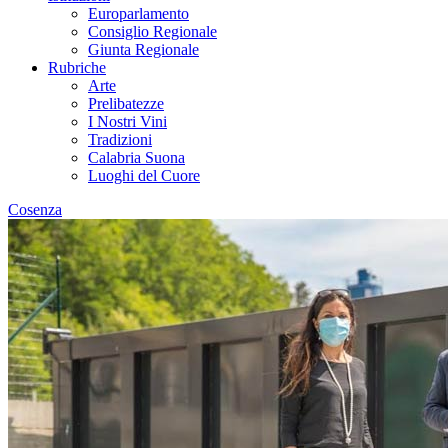
Europarlamento
Consiglio Regionale
Giunta Regionale
Rubriche
Arte
Prelibatezze
I Nostri Vini
Tradizioni
Calabria Suona
Luoghi del Cuore
Cosenza