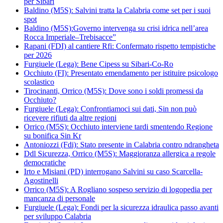
per Sibari
Baldino (M5S): Salvini tratta la Calabria come set per i suoi
spot
Baldino (M5S):Governo intervenga su crisi idrica nell’area
Rocca Imperiale–Trebisacce”
Rapani (FDI) al cantiere Rfi: Confermato rispetto tempistiche
per 2026
Furgiuele (Lega): Bene Cipess su Sibari-Co-Ro
Occhiuto (FI): Presentato emendamento per istituire psicologo
scolastico
Tirocinanti, Orrico (M5S): Dove sono i soldi promessi da
Occhiuto?
Furgiuele (Lega): Confrontiamoci sui dati, Sin non può
ricevere rifiuti da altre regioni
Orrico (M5S): Occhiuto interviene tardi smentendo Regione
su bonifica Sin Kr
Antoniozzi (Fdi): Stato presente in Calabria contro ndrangheta
Ddl Sicurezza, Orrico (M5S): Maggioranza allergica a regole
democratiche
Irto e Misiani (PD) interrogano Salvini su caso Scarcella-
Agostinelli
Orrico (M5S): A Rogliano sospeso servizio di logopedia per
mancanza di personale
Furgiuele (Lega): Fondi per la sicurezza idraulica passo avanti
per sviluppo Calabria