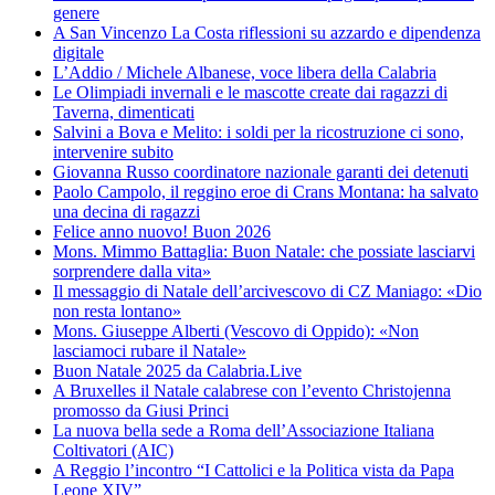
genere
A San Vincenzo La Costa riflessioni su azzardo e dipendenza
digitale
L’Addio / Michele Albanese, voce libera della Calabria
Le Olimpiadi invernali e le mascotte create dai ragazzi di
Taverna, dimenticati
Salvini a Bova e Melito: i soldi per la ricostruzione ci sono,
intervenire subito
Giovanna Russo coordinatore nazionale garanti dei detenuti
Paolo Campolo, il reggino eroe di Crans Montana: ha salvato
una decina di ragazzi
Felice anno nuovo! Buon 2026
Mons. Mimmo Battaglia: Buon Natale: che possiate lasciarvi
sorprendere dalla vita»
Il messaggio di Natale dell’arcivescovo di CZ Maniago: «Dio
non resta lontano»
Mons. Giuseppe Alberti (Vescovo di Oppido): «Non
lasciamoci rubare il Natale»
Buon Natale 2025 da Calabria.Live
A Bruxelles il Natale calabrese con l’evento Christojenna
promosso da Giusi Princi
La nuova bella sede a Roma dell’Associazione Italiana
Coltivatori (AIC)
A Reggio l’incontro “I Cattolici e la Politica vista da Papa
Leone XIV”