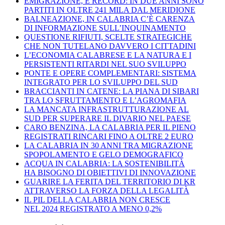
EMIGRAZIONE, È RECORD: IN DUE ANNI SONO
PARTITI IN OLTRE 241 MILA DAL MERIDIONE
BALNEAZIONE, IN CALABRIA C’È CARENZA
DI INFORMAZIONE SULL’INQUINAMENTO
QUESTIONE RIFIUTI, SCELTE STRATEGICHE
CHE NON TUTELANO DAVVERO I CITTADINI
L’ECONOMIA CALABRESE E LA NATURA E I
PERSISTENTI RITARDI NEL SUO SVILUPPO
PONTE E OPERE COMPLEMENTARI: SISTEMA
INTEGRATO PER LO SVILUPPO DEL SUD
BRACCIANTI IN CATENE: LA PIANA DI SIBARI
TRA LO SFRUTTAMENTO E L’AGROMAFIA
LA MANCATA INFRASTRUTTURAZIONE AL
SUD PER SUPERARE IL DIVARIO NEL PAESE
CARO BENZINA, LA CALABRIA PER IL PIENO
REGISTRATI RINCARI FINO A OLTRE 2 EURO
LA CALABRIA IN 30 ANNI TRA MIGRAZIONE
SPOPOLAMENTO E GELO DEMOGRAFICO
ACQUA IN CALABRIA: LA SOSTENIBILITÀ
HA BISOGNO DI OBIETTIVI DI INNOVAZIONE
GUARIRE LA FERITA DEL TERRITORIO DI KR
ATTRAVERSO LA FORZA DELLA LEGALITÀ
IL PIL DELLA CALABRIA NON CRESCE
NEL 2024 REGISTRATO A MENO 0,2%