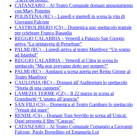
CATANZARO – Al Teatro Comunale domani appuntamento
con Mary Poppins
POLISTENA (RC) – Lunedì e martedì in scena la vita di
Giovanni Falcone
CASTROLIBERO (CS) – Domenica uno spettacolo teatrale
per celebrare Franco Basaglia
REGGIO CALABRIA – Venerdì a Palazzo San Giorgio
arriva “La primavera di Persefone”
PALMI (RC) – Lunedì arriva al teatro Manfroce “Un sogno
ad Istanbul”
REGGIO CALABRIA – Venerdì al Cilea in scena lo
spettacolo “Ma non avevamo detto per sempre?”
PALMI (RC) – Applausi a scena aperta per Remo Girone al
Teatro Manfroce
CAULONIA (RC) – Domani all’Auditorium lo spettacolo
“Storia di una capinera”
LAMEZIA TERME (CZ) – Il 22 marzo in scena al
Grandinetti “L’anatra all’arancia”
SAN FILI (CS) – Domenica al Teatro Gambaro lo spettacolo
“Venuti dal mare”
RENDE (CS) – Domani Toni Servillo in scena all’Unical.
Oggi presenta il film “Caracas”
CATANZARO – Al Teatro Comunale l’omaggio a Giovanni
Falcone, Paolo Borsellino ed Emanuela Loi