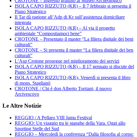
CROTONE – Ingresso gratuito al Museo Archeologico
ISOLA CAPO RIZZUTO (KR) – Il 7 febbraio si presenta il
Piano Strategico
Il Tar dà ragione all’Adp di Kr sull’assistenza domiciliare
integrata
ISOLA CAPO RIZZUTO (KR) – Al via il progetto
ambientale “Compostiamoci bene”
CROTONE – Presentato il master “La filiera digitale dei beni
culturali”
CROTONE – Si presenta il master “La filiera digitale dei ben
culturali”
L’Asp Crotone prosegue nel miglioramento dei servizi
ISOLA CAPO RIZZUTO (KR) – Il 17 gennaio si discute del
Piano Strategico
ISOLA CAPO RIZZUTO (KR)- Venerdì si presenta il libro
di mons. Staglianò
CROTONE / Chi è don Alberto Torriani, il nuovo
Arcivescovo
Le Altre Notizie
REGGIO / A Pellaro VIII Jamu Festival
REGGIO: Un viaggio tra le stanghe della Vara. Oggi allo
Sporting Stelle del Sud
REGGIO – Mercoledì la conferenza “Dalla filosofia al corpo: