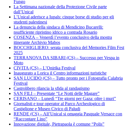
Fungo
La Settimana nazionale della Protezione Civile parte
dall’Unical
L’Unical aderisce a Iupals: cinque borse di studio per gli
studenti palestinesi
La denuncia della sindaca di Mendicino Bucarelli:
nsufficiente ripristino idrico a contrada Rosario
COSENZA – Venerdì l’evento conclusivo della mostra
itinerante Archivio Mabos
BOCCHIGLIERO: serata conclusiva del Memories Film Fest
2025
TERRANOVA DA SIBARI (CS) – Successo per Vespa in
Moto
CIVITA (CS) – L’Onirika Festival
Inaugurato a Lorica il Centro informazioni turistiche
SAN LUCIDO (CS) – Tutto pronto per i Fotografia Calabria
Festival
Castrolibero rilancia la sfida al randagismo
SAN FILI – Presentate “Le Notti delle Magare”
CERISANO – Lunedì “Tre giorni per Gaza: oltre i muri”
Giornalisti e tour operator al Parco Archeologico di
Castiglione e Museo Civico di Paludi
RENDE (CS) – All’Unical si omaggia Pasquale Versace con
“Raccontare Lino”
Innovazione digitale, Pietrapaola è comune “Polis”