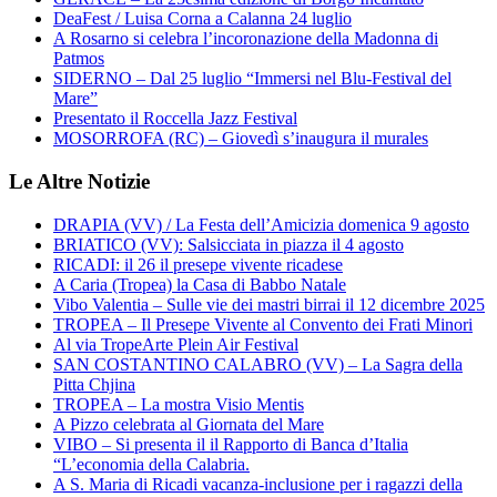
DeaFest / Luisa Corna a Calanna 24 luglio
A Rosarno si celebra l’incoronazione della Madonna di
Patmos
SIDERNO – Dal 25 luglio “Immersi nel Blu-Festival del
Mare”
Presentato il Roccella Jazz Festival
MOSORROFA (RC) – Giovedì s’inaugura il murales
Le Altre Notizie
DRAPIA (VV) / La Festa dell’Amicizia domenica 9 agosto
BRIATICO (VV): Salsicciata in piazza il 4 agosto
RICADI: il 26 il presepe vivente ricadese
A Caria (Tropea) la Casa di Babbo Natale
Vibo Valentia – Sulle vie dei mastri birrai il 12 dicembre 2025
TROPEA – Il Presepe Vivente al Convento dei Frati Minori
Al via TropeArte Plein Air Festival
SAN COSTANTINO CALABRO (VV) – La Sagra della
Pitta Chjina
TROPEA – La mostra Visio Mentis
A Pizzo celebrata al Giornata del Mare
VIBO – Si presenta il il Rapporto di Banca d’Italia
“L’economia della Calabria.
A S. Maria di Ricadi vacanza-inclusione per i ragazzi della