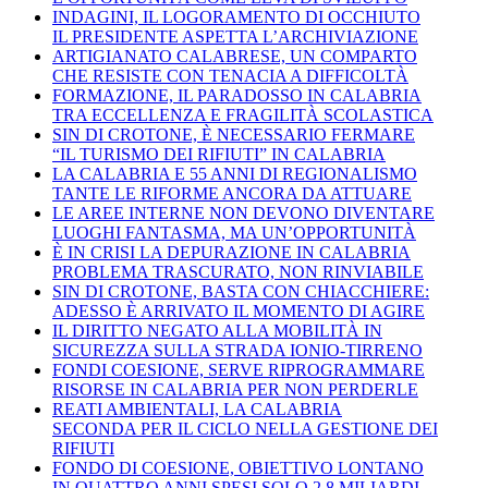
INDAGINI, IL LOGORAMENTO DI OCCHIUTO
IL PRESIDENTE ASPETTA L’ARCHIVIAZIONE
ARTIGIANATO CALABRESE, UN COMPARTO
CHE RESISTE CON TENACIA A DIFFICOLTÀ
FORMAZIONE, IL PARADOSSO IN CALABRIA
TRA ECCELLENZA E FRAGILITÀ SCOLASTICA
SIN DI CROTONE, È NECESSARIO FERMARE
“IL TURISMO DEI RIFIUTI” IN CALABRIA
LA CALABRIA E 55 ANNI DI REGIONALISMO
TANTE LE RIFORME ANCORA DA ATTUARE
LE AREE INTERNE NON DEVONO DIVENTARE
LUOGHI FANTASMA, MA UN’OPPORTUNITÀ
È IN CRISI LA DEPURAZIONE IN CALABRIA
PROBLEMA TRASCURATO, NON RINVIABILE
SIN DI CROTONE, BASTA CON CHIACCHIERE:
ADESSO È ARRIVATO IL MOMENTO DI AGIRE
IL DIRITTO NEGATO ALLA MOBILITÀ IN
SICUREZZA SULLA STRADA IONIO-TIRRENO
FONDI COESIONE, SERVE RIPROGRAMMARE
RISORSE IN CALABRIA PER NON PERDERLE
REATI AMBIENTALI, LA CALABRIA
SECONDA PER IL CICLO NELLA GESTIONE DEI
RIFIUTI
FONDO DI COESIONE, OBIETTIVO LONTANO
IN QUATTRO ANNI SPESI SOLO 2,8 MILIARDI