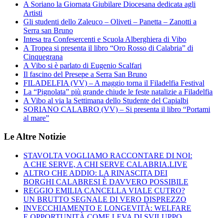
A Soriano la Giornata Giubilare Diocesana dedicata agli
Artisti
Gli studenti dello Zaleuco – Oliveti – Panetta – Zanotti a
Serra san Bruno
Intesa tra Confesercenti e Scuola Alberghiera di Vibo
A Tropea si presenta il libro “Oro Rosso di Calabria” di
Cinquegrana
A Vibo si è parlato di Eugenio Scalfari
Il fascino del Presepe a Serra San Bruno
FILADELFIA (VV) – A maggio torna il Filadelfia Festival
La “Pignolata” più grande chiude le feste natalizie a Filadelfia
A Vibo al via la Settimana dello Studente del Capialbi
SORIANO CALABRO (VV) – Si presenta il libro “Portami
al mare”
Le Altre Notizie
STAVOLTA VOGLIAMO RACCONTARE DI NOI:
A CHE SERVE, A CHI SERVE CALABRIA.LIVE
ALTRO CHE ADDIO: LA RINASCITA DEI
BORGHI CALABRESI È DAVVERO POSSIBILE
REGGIO EMILIA CANCELLA VIALE CUTRO?
UN BRUTTO SEGNALE DI VERO DISPREZZO
INVECCHIAMENTO E LONGEVITÀ: WELFARE
E OPPORTUNITÀ COME LEVA DI SVILUPPO