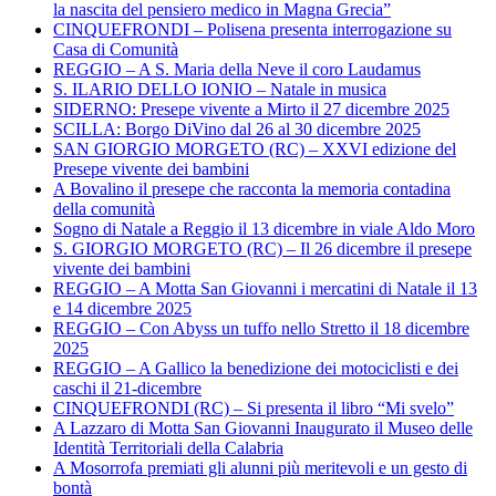
la nascita del pensiero medico in Magna Grecia”
CINQUEFRONDI – Polisena presenta interrogazione su
Casa di Comunità
REGGIO – A S. Maria della Neve il coro Laudamus
S. ILARIO DELLO IONIO – Natale in musica
SIDERNO: Presepe vivente a Mirto il 27 dicembre 2025
SCILLA: Borgo DiVino dal 26 al 30 dicembre 2025
SAN GIORGIO MORGETO (RC) – XXVI edizione del
Presepe vivente dei bambini
A Bovalino il presepe che racconta la memoria contadina
della comunità
Sogno di Natale a Reggio il 13 dicembre in viale Aldo Moro
S. GIORGIO MORGETO (RC) – Il 26 dicembre il presepe
vivente dei bambini
REGGIO – A Motta San Giovanni i mercatini di Natale il 13
e 14 dicembre 2025
REGGIO – Con Abyss un tuffo nello Stretto il 18 dicembre
2025
REGGIO – A Gallico la benedizione dei motociclisti e dei
caschi il 21-dicembre
CINQUEFRONDI (RC) – Si presenta il libro “Mi svelo”
A Lazzaro di Motta San Giovanni Inaugurato il Museo delle
Identità Territoriali della Calabria
A Mosorrofa premiati gli alunni più meritevoli e un gesto di
bontà