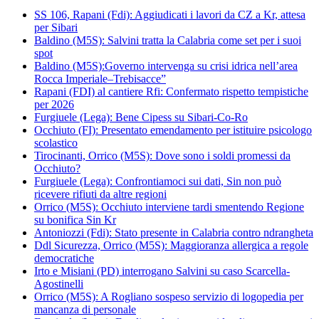
SS 106, Rapani (Fdi): Aggiudicati i lavori da CZ a Kr, attesa
per Sibari
Baldino (M5S): Salvini tratta la Calabria come set per i suoi
spot
Baldino (M5S):Governo intervenga su crisi idrica nell’area
Rocca Imperiale–Trebisacce”
Rapani (FDI) al cantiere Rfi: Confermato rispetto tempistiche
per 2026
Furgiuele (Lega): Bene Cipess su Sibari-Co-Ro
Occhiuto (FI): Presentato emendamento per istituire psicologo
scolastico
Tirocinanti, Orrico (M5S): Dove sono i soldi promessi da
Occhiuto?
Furgiuele (Lega): Confrontiamoci sui dati, Sin non può
ricevere rifiuti da altre regioni
Orrico (M5S): Occhiuto interviene tardi smentendo Regione
su bonifica Sin Kr
Antoniozzi (Fdi): Stato presente in Calabria contro ndrangheta
Ddl Sicurezza, Orrico (M5S): Maggioranza allergica a regole
democratiche
Irto e Misiani (PD) interrogano Salvini su caso Scarcella-
Agostinelli
Orrico (M5S): A Rogliano sospeso servizio di logopedia per
mancanza di personale