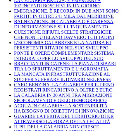
LA CALABRIA BRUCIA, È EMERGENZA
107 INCENDI BOSCHIVI IN UN GIORNO
EMIGRAZIONE, È RECORD: IN DUE ANNI SONO
PARTITI IN OLTRE 241 MILA DAL MERIDIONE
BALNEAZIONE, IN CALABRIA C’È CARENZA
DI INFORMAZIONE SULL’INQUINAMENTO
QUESTIONE RIFIUTI, SCELTE STRATEGICHE
CHE NON TUTELANO DAVVERO I CITTADINI
L’ECONOMIA CALABRESE E LA NATURA E I
PERSISTENTI RITARDI NEL SUO SVILUPPO
PONTE E OPERE COMPLEMENTARI: SISTEMA
INTEGRATO PER LO SVILUPPO DEL SUD
BRACCIANTI IN CATENE: LA PIANA DI SIBARI
TRA LO SFRUTTAMENTO E L’AGROMAFIA
LA MANCATA INFRASTRUTTURAZIONE AL
SUD PER SUPERARE IL DIVARIO NEL PAESE
CARO BENZINA, LA CALABRIA PER IL PIENO
REGISTRATI RINCARI FINO A OLTRE 2 EURO
LA CALABRIA IN 30 ANNI TRA MIGRAZIONE
SPOPOLAMENTO E GELO DEMOGRAFICO
ACQUA IN CALABRIA: LA SOSTENIBILITÀ
HA BISOGNO DI OBIETTIVI DI INNOVAZIONE
GUARIRE LA FERITA DEL TERRITORIO DI KR
ATTRAVERSO LA FORZA DELLA LEGALITÀ
IL PIL DELLA CALABRIA NON CRESCE