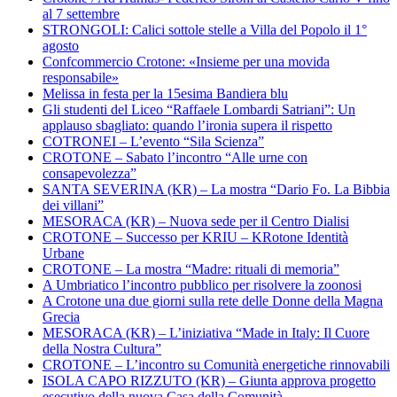
al 7 settembre
STRONGOLI: Calici sottole stelle a Villa del Popolo il 1°
agosto
Confcommercio Crotone: «Insieme per una movida
responsabile»
Melissa in festa per la 15esima Bandiera blu
Gli studenti del Liceo “Raffaele Lombardi Satriani”: Un
applauso sbagliato: quando l’ironia supera il rispetto
COTRONEI – L’evento “Sila Scienza”
CROTONE – Sabato l’incontro “Alle urne con
consapevolezza”
SANTA SEVERINA (KR) – La mostra “Dario Fo. La Bibbia
dei villani”
MESORACA (KR) – Nuova sede per il Centro Dialisi
CROTONE – Successo per KRIU – KRotone Identità
Urbane
CROTONE – La mostra “Madre: rituali di memoria”
A Umbriatico l’incontro pubblico per risolvere la zoonosi
A Crotone una due giorni sulla rete delle Donne della Magna
Grecia
MESORACA (KR) – L’iniziativa “Made in Italy: Il Cuore
della Nostra Cultura”
CROTONE – L’incontro su Comunità energetiche rinnovabili
ISOLA CAPO RIZZUTO (KR) – Giunta approva progetto
esecutivo della nuova Casa della Comunità