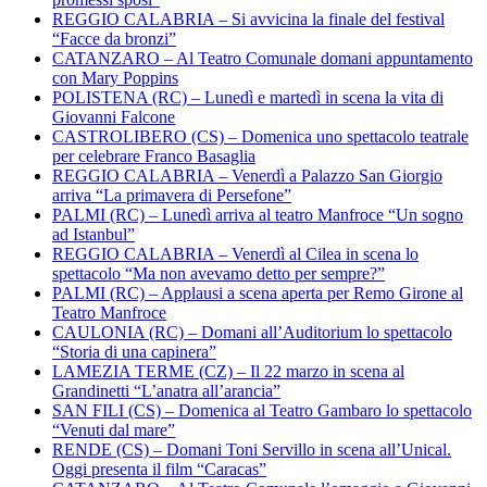
REGGIO CALABRIA – Si avvicina la finale del festival
“Facce da bronzi”
CATANZARO – Al Teatro Comunale domani appuntamento
con Mary Poppins
POLISTENA (RC) – Lunedì e martedì in scena la vita di
Giovanni Falcone
CASTROLIBERO (CS) – Domenica uno spettacolo teatrale
per celebrare Franco Basaglia
REGGIO CALABRIA – Venerdì a Palazzo San Giorgio
arriva “La primavera di Persefone”
PALMI (RC) – Lunedì arriva al teatro Manfroce “Un sogno
ad Istanbul”
REGGIO CALABRIA – Venerdì al Cilea in scena lo
spettacolo “Ma non avevamo detto per sempre?”
PALMI (RC) – Applausi a scena aperta per Remo Girone al
Teatro Manfroce
CAULONIA (RC) – Domani all’Auditorium lo spettacolo
“Storia di una capinera”
LAMEZIA TERME (CZ) – Il 22 marzo in scena al
Grandinetti “L’anatra all’arancia”
SAN FILI (CS) – Domenica al Teatro Gambaro lo spettacolo
“Venuti dal mare”
RENDE (CS) – Domani Toni Servillo in scena all’Unical.
Oggi presenta il film “Caracas”