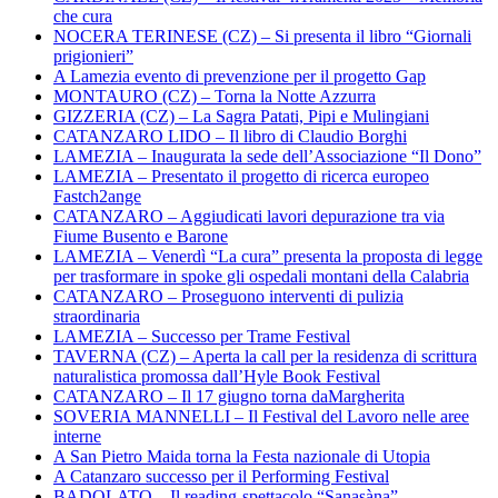
che cura
NOCERA TERINESE (CZ) – Si presenta il libro “Giornali
prigionieri”
A Lamezia evento di prevenzione per il progetto Gap
MONTAURO (CZ) – Torna la Notte Azzurra
GIZZERIA (CZ) – La Sagra Patati, Pipi e Mulingiani
CATANZARO LIDO – Il libro di Claudio Borghi
LAMEZIA – Inaugurata la sede dell’Associazione “Il Dono”
LAMEZIA – Presentato il progetto di ricerca europeo
Fastch2ange
CATANZARO – Aggiudicati lavori depurazione tra via
Fiume Busento e Barone
LAMEZIA – Venerdì “La cura” presenta la proposta di legge
per trasformare in spoke gli ospedali montani della Calabria
CATANZARO – Proseguono interventi di pulizia
straordinaria
LAMEZIA – Successo per Trame Festival
TAVERNA (CZ) – Aperta la call per la residenza di scrittura
naturalistica promossa dall’Hyle Book Festival
CATANZARO – Il 17 giugno torna daMargherita
SOVERIA MANNELLI – Il Festival del Lavoro nelle aree
interne
A San Pietro Maida torna la Festa nazionale di Utopia
A Catanzaro successo per il Performing Festival
BADOLATO – Il reading-spettacolo “Sanasàna”