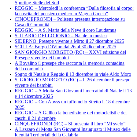
Sporting Stelle del Sud
REGGIO – Mercoledì la conferenza “Dalla filosofia al corpo:
la nascita del pensiero medico in Magna Grecia”
CINQUEFRONDI – Polisena presenta interrogazione su
Casa di Comunità
REGGIO – A S. Maria della Neve il coro Laudamus
S. ILARIO DELLO IONIO – Natale in musica
SIDERNO: Presepe vivente a Mirto il 27 dicembre 2025
SCILLA: Borgo DiVino dal 26 al 30 dicembre 2025
SAN GIORGIO MORGETO (RC) – XXVI edizione del
Presepe vivente dei bambini
A Bovalino il presepe che racconta la memoria contadina
della comunità
Sogno di Natale a Reggio il 13 dicembre in viale Aldo Moro
S. GIORGIO MORGETO (RC) – Il 26 dicembre il presepe
vivente dei bambini
REGGIO – A Motta San Giovanni i mercatini di Natale il 13
e 14 dicembre 2025
REGGIO – Con Abyss un tuffo nello Stretto il 18 dicembre
2025
REGGIO – A Gallico la benedizione dei motociclisti e dei
caschi il 21-dicembre
CINQUEFRONDI (RC) – Si presenta il libro “Mi svelo”
A Lazzaro di Motta San Giovanni Inaugurato il Museo delle
Identità Territoriali della Calabria