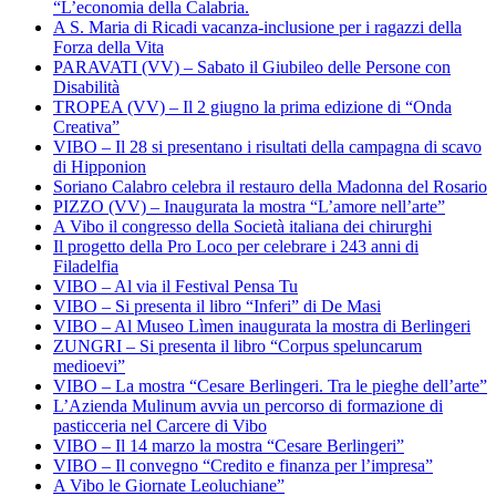
“L’economia della Calabria.
A S. Maria di Ricadi vacanza-inclusione per i ragazzi della
Forza della Vita
PARAVATI (VV) – Sabato il Giubileo delle Persone con
Disabilità
TROPEA (VV) – Il 2 giugno la prima edizione di “Onda
Creativa”
VIBO – Il 28 si presentano i risultati della campagna di scavo
di Hipponion
Soriano Calabro celebra il restauro della Madonna del Rosario
PIZZO (VV) – Inaugurata la mostra “L’amore nell’arte”
A Vibo il congresso della Società italiana dei chirurghi
Il progetto della Pro Loco per celebrare i 243 anni di
Filadelfia
VIBO – Al via il Festival Pensa Tu
VIBO – Si presenta il libro “Inferi” di De Masi
VIBO – Al Museo Lìmen inaugurata la mostra di Berlingeri
ZUNGRI – Si presenta il libro “Corpus speluncarum
medioevi”
VIBO – La mostra “Cesare Berlingeri. Tra le pieghe dell’arte”
L’Azienda Mulinum avvia un percorso di formazione di
pasticceria nel Carcere di Vibo
VIBO – Il 14 marzo la mostra “Cesare Berlingeri”
VIBO – Il convegno “Credito e finanza per l’impresa”
A Vibo le Giornate Leoluchiane”