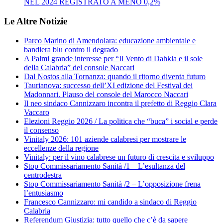
NEL 2024 REGISTRATO A MENO 0,2%
Le Altre Notizie
Parco Marino di Amendolara: educazione ambientale e
bandiera blu contro il degrado
A Palmi grande interesse per “Il Vento di Dahkla e il sole
della Calabria” del console Naccari
Dal Nostos alla Tornanza: quando il ritorno diventa futuro
Taurianova: successo dell’XI edizione del Festival dei
Madonnari. Plauso del console del Marocco Naccari
Il neo sindaco Cannizzaro incontra il prefetto di Reggio Clara
Vaccaro
Elezioni Reggio 2026 / La politica che “buca” i social e perde
il consenso
Vinitaly 2026: 101 aziende calabresi per mostrare le
eccellenze della regione
Vinitaly: per il vino calabrese un futuro di crescita e sviluppo
Stop Commissariamento Sanità /1 – L’esultanza del
centrodestra
Stop Commissariamento Sanità /2 – L’opposizione frena
l’entusiasmo
Francesco Cannizzaro: mi candido a sindaco di Reggio
Calabria
Referendum Giustizia: tutto quello che c’è da sapere