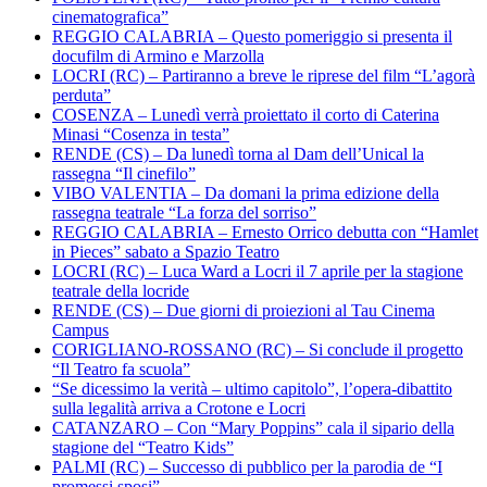
cinematografica”
REGGIO CALABRIA – Questo pomeriggio si presenta il
docufilm di Armino e Marzolla
LOCRI (RC) – Partiranno a breve le riprese del film “L’agorà
perduta”
COSENZA – Lunedì verrà proiettato il corto di Caterina
Minasi “Cosenza in testa”
RENDE (CS) – Da lunedì torna al Dam dell’Unical la
rassegna “Il cinefilo”
VIBO VALENTIA – Da domani la prima edizione della
rassegna teatrale “La forza del sorriso”
REGGIO CALABRIA – Ernesto Orrico debutta con “Hamlet
in Pieces” sabato a Spazio Teatro
LOCRI (RC) – Luca Ward a Locri il 7 aprile per la stagione
teatrale della locride
RENDE (CS) – Due giorni di proiezioni al Tau Cinema
Campus
CORIGLIANO-ROSSANO (RC) – Si conclude il progetto
“Il Teatro fa scuola”
“Se dicessimo la verità – ultimo capitolo”, l’opera-dibattito
sulla legalità arriva a Crotone e Locri
CATANZARO – Con “Mary Poppins” cala il sipario della
stagione del “Teatro Kids”
PALMI (RC) – Successo di pubblico per la parodia de “I
promessi sposi”