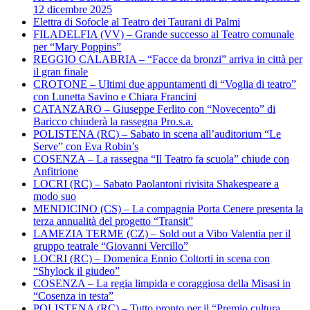
12 dicembre 2025
Elettra di Sofocle al Teatro dei Taurani di Palmi
FILADELFIA (VV) – Grande successo al Teatro comunale
per “Mary Poppins”
REGGIO CALABRIA – “Facce da bronzi” arriva in città per
il gran finale
CROTONE – Ultimi due appuntamenti di “Voglia di teatro”
con Lunetta Savino e Chiara Francini
CATANZARO – Giuseppe Ferlito con “Novecento” di
Baricco chiuderà la rassegna Pro.s.a.
POLISTENA (RC) – Sabato in scena all’auditorium “Le
Serve” con Eva Robin’s
COSENZA – La rassegna “Il Teatro fa scuola” chiude con
Anfitrione
LOCRI (RC) – Sabato Paolantoni rivisita Shakespeare a
modo suo
MENDICINO (CS) – La compagnia Porta Cenere presenta la
terza annualità del progetto “Transit”
LAMEZIA TERME (CZ) – Sold out a Vibo Valentia per il
gruppo teatrale “Giovanni Vercillo”
LOCRI (RC) – Domenica Ennio Coltorti in scena con
“Shylock il giudeo”
COSENZA – La regia limpida e coraggiosa della Misasi in
“Cosenza in testa”
POLISTENA (RC) – Tutto pronto per il “Premio cultura