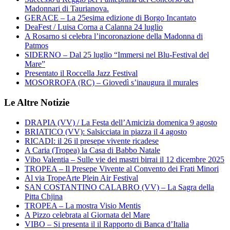
Madonnari di Taurianova.
GERACE – La 25esima edizione di Borgo Incantato
DeaFest / Luisa Corna a Calanna 24 luglio
A Rosarno si celebra l’incoronazione della Madonna di
Patmos
SIDERNO – Dal 25 luglio “Immersi nel Blu-Festival del
Mare”
Presentato il Roccella Jazz Festival
MOSORROFA (RC) – Giovedì s’inaugura il murales
Le Altre Notizie
DRAPIA (VV) / La Festa dell’Amicizia domenica 9 agosto
BRIATICO (VV): Salsicciata in piazza il 4 agosto
RICADI: il 26 il presepe vivente ricadese
A Caria (Tropea) la Casa di Babbo Natale
Vibo Valentia – Sulle vie dei mastri birrai il 12 dicembre 2025
TROPEA – Il Presepe Vivente al Convento dei Frati Minori
Al via TropeArte Plein Air Festival
SAN COSTANTINO CALABRO (VV) – La Sagra della
Pitta Chjina
TROPEA – La mostra Visio Mentis
A Pizzo celebrata al Giornata del Mare
VIBO – Si presenta il il Rapporto di Banca d’Italia