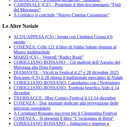
CARDINALE (CZ) – Proiettato il film-documentario “Figli
del Minotauro”
A Girifalco si conclude “Nuovo Cinema Coraggioso”
Le Altre Notizie
ACQUAPPESA (CS) / Serata con Cinghios Group il 6
agosto
COSENZA: Cella 121 il libro di Attilio Sabato domani al
Museo multimediale
MARZI (CS) – Venerdì “Radici Reali”
CORIGLIANO ROSSANO – Gli studenti dell’Agrario del
Majorana alla Diga Farneto
DIAMANTE – Vicoli in Festival il 27 e 28 dicembre 2025
Belcastro (CS) il 28 ritorna il tradizionale mercatino di Natale
CORIGLIANO-ROSSANO: Capodanno con i Negramaro
CORIGLIANO-ROSSANO: Tombola benefica Aido il 14
dicembre
TREBISACCE: 3Bee Comics Festival il 12-14 dicembre
COSENZA – Due giornate dedicate alla prevenzione delle
infezioni ospedaliere
A Corigliano Rossano successo per il Clementina Festival
COSENZA – Si presenta il libro “L’orologiaio di Brest”
CORIGLIANO ROSSANO – Istituzioni e imprese a