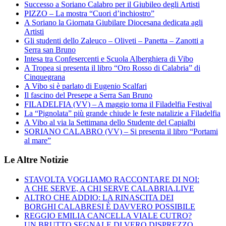
Successo a Soriano Calabro per il Giubileo degli Artisti
PIZZO – La mostra “Cuori d’inchiostro”
A Soriano la Giornata Giubilare Diocesana dedicata agli
Artisti
Gli studenti dello Zaleuco – Oliveti – Panetta – Zanotti a
Serra san Bruno
Intesa tra Confesercenti e Scuola Alberghiera di Vibo
A Tropea si presenta il libro “Oro Rosso di Calabria” di
Cinquegrana
A Vibo si è parlato di Eugenio Scalfari
Il fascino del Presepe a Serra San Bruno
FILADELFIA (VV) – A maggio torna il Filadelfia Festival
La “Pignolata” più grande chiude le feste natalizie a Filadelfia
A Vibo al via la Settimana dello Studente del Capialbi
SORIANO CALABRO (VV) – Si presenta il libro “Portami
al mare”
Le Altre Notizie
STAVOLTA VOGLIAMO RACCONTARE DI NOI:
A CHE SERVE, A CHI SERVE CALABRIA.LIVE
ALTRO CHE ADDIO: LA RINASCITA DEI
BORGHI CALABRESI È DAVVERO POSSIBILE
REGGIO EMILIA CANCELLA VIALE CUTRO?
UN BRUTTO SEGNALE DI VERO DISPREZZO