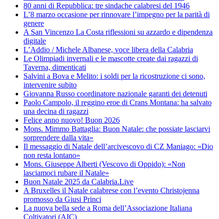
80 anni di Repubblica: tre sindache calabresi del 1946
L’8 marzo occasione per rinnovare l’impegno per la parità di
genere
A San Vincenzo La Costa riflessioni su azzardo e dipendenza
digitale
L’Addio / Michele Albanese, voce libera della Calabria
Le Olimpiadi invernali e le mascotte create dai ragazzi di
Taverna, dimenticati
Salvini a Bova e Melito: i soldi per la ricostruzione ci sono,
intervenire subito
Giovanna Russo coordinatore nazionale garanti dei detenuti
Paolo Campolo, il reggino eroe di Crans Montana: ha salvato
una decina di ragazzi
Felice anno nuovo! Buon 2026
Mons. Mimmo Battaglia: Buon Natale: che possiate lasciarvi
sorprendere dalla vita»
Il messaggio di Natale dell’arcivescovo di CZ Maniago: «Dio
non resta lontano»
Mons. Giuseppe Alberti (Vescovo di Oppido): «Non
lasciamoci rubare il Natale»
Buon Natale 2025 da Calabria.Live
A Bruxelles il Natale calabrese con l’evento Christojenna
promosso da Giusi Princi
La nuova bella sede a Roma dell’Associazione Italiana
Coltivatori (AIC)