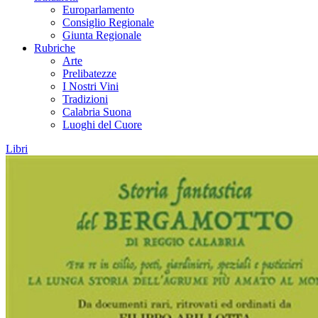
Europarlamento
Consiglio Regionale
Giunta Regionale
Rubriche
Arte
Prelibatezze
I Nostri Vini
Tradizioni
Calabria Suona
Luoghi del Cuore
Libri