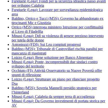
Furgiuele (Lega): Fondi per la sicurezza idraulica passo avanti
per sviluppo Calabria
Furgiuele (Lega): Lavorare per sorveglianza epidemiologica
area
Baldino, Orrico e Tucci (M5S): Governo ha abbandonato ex
tirocinanti Mic e Giustizia
Orrico (M5S) interroga ministero Istruzione per conflittualità
al Liceo di Filadelfia
Minasi (Lega): Ddl su violenza di genere prezioso intervento
per tutela delle donne
Antoniozzi (FDI): Sui Lea compiuti progressi
Baldino (M5S): Tribunale di Castrovillari rischia paralisi per
mancanza di magistrati
Loizzo (Lega): Bene soluzione per Banco Alimentare
Minasi (Lega): Ponte, incomprensibili due sindaci contro
sviluppo del territorio
Occhiuto (FI): Attività Osservatorio su Nuove Povertà offre
spunti di riflessione
Loizzo (Lega): Strutturare un piano per rilanciare progetto
Dsa
Baldino (M5S): Soveria Mannelli presidio strategico per
l’hinterland
Minasi (Lega): Calabria da sempre terra di accoglienza
Minasi (Lega): Da Governo investimenti di portata storica per
AV