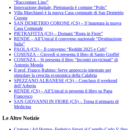
“Raccontare Lino”
Innovazione digitale, Pietrapaola è comune “Polis”
Villa Marchianò è la nuova Casa comunale di San Demetrio
Corone
SAN DEMETRIO CORONE (CS) – S’inaugura la nuova
Casa Comunale
PIETRAFITTA (CS) – Domani “Ruga in Fiore”
RENDE – All’Unical il convegno nazionale “Destinazione
Italia”
PAOLA (CS) – Il convegno “Redditi 2025 e Cpb”
COSENZA – Giovedì si presenta il libro di Santo Gioffrè
COSENZA – Si presenta il libro “Incontri ravvicinati” di
Antonio Monda
Il prof. Franco Rubino: Serve approccio integrato per
stimolare la crescita economica della Calabria
SPEZZANO ALBANESE (CS) – Concluso il weekend
dell’Arberia
RENDE (CS) – All’Unical si presenta il libro su Papa
Francesco
SAN GIOVANNI IN FIORE (CS) – Torna il primario di
Medicina
Le Altre Notizie
Crotone / Ad Humus- Federico Sironi al Castello Carlo V fino