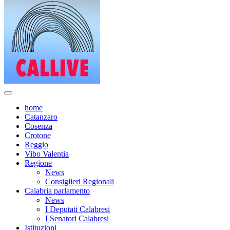
home
Catanzaro
Cosenza
Crotone
Reggio
Vibo Valentia
Regione
News
Consiglieri Regionali
Calabria parlamento
News
I Deputati Calabresi
I Senatori Calabresi
Istituzioni