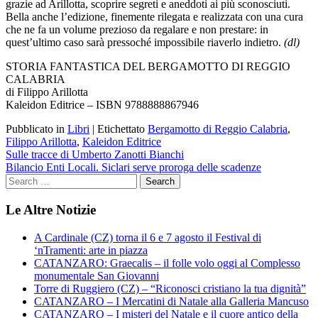
grazie ad Arillotta, scoprire segreti e aneddoti ai più sconosciuti.
Bella anche l’edizione, finemente rilegata e realizzata con una cura
che ne fa un volume prezioso da regalare e non prestare: in
quest’ultimo caso sarà pressoché impossibile riaverlo indietro.
(dl)
STORIA FANTASTICA DEL BERGAMOTTO DI REGGIO
CALABRIA
di Filippo Arillotta
Kaleidon Editrice – ISBN 9788888867946
Pubblicato in
Libri
|
Etichettato
Bergamotto di Reggio Calabria
,
Filippo Arillotta
,
Kaleidon Editrice
Navigazione
Sulle tracce di Umberto Zanotti Bianchi
Bilancio Enti Locali. Siclari serve proroga delle scadenze
articoli
Le Altre Notizie
A Cardinale (CZ) torna il 6 e 7 agosto il Festival di
‘nTramenti: arte in piazza
CATANZARO: Graecalis – il folle volo oggi al Complesso
monumentale San Giovanni
Torre di Ruggiero (CZ) – “Riconosci cristiano la tua dignità”
CATANZARO – I Mercatini di Natale alla Galleria Mancuso
CATANZARO – I misteri del Natale e il cuore antico della