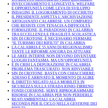
INVECCHIAMENTO E LONGEVITÀ: WELFARE
E OPPORTUNITÀ COME LEVA DI SVILUPPO
INDAGINI, IL LOGORAMENTO DI OCCHIUTO
IL PRESIDENTE ASPETTA L’ARCHIVIAZIONE
ARTIGIANATO CALABRESE, UN COMPARTO
CHE RESISTE CON TENACIA A DIFFICOLTÀ
FORMAZIONE, IL PARADOSSO IN CALABRIA
TRA ECCELLENZA E FRAGILITÀ SCOLASTICA
SIN DI CROTONE, È NECESSARIO FERMARE
“IL TURISMO DEI RIFIUTI” IN CALABRIA
LA CALABRIA E 55 ANNI DI REGIONALISMO
TANTE LE RIFORME ANCORA DA ATTUARE
LE AREE INTERNE NON DEVONO DIVENTARE
LUOGHI FANTASMA, MA UN’OPPORTUNITÀ
È IN CRISI LA DEPURAZIONE IN CALABRIA
PROBLEMA TRASCURATO, NON RINVIABILE
SIN DI CROTONE, BASTA CON CHIACCHIERE:
ADESSO È ARRIVATO IL MOMENTO DI AGIRE
IL DIRITTO NEGATO ALLA MOBILITÀ IN
SICUREZZA SULLA STRADA IONIO-TIRRENO
FONDI COESIONE, SERVE RIPROGRAMMARE
RISORSE IN CALABRIA PER NON PERDERLE
REATI AMBIENTALI, LA CALABRIA
SECONDA PER IL CICLO NELLA GESTIONE DEI
RIFIUTI