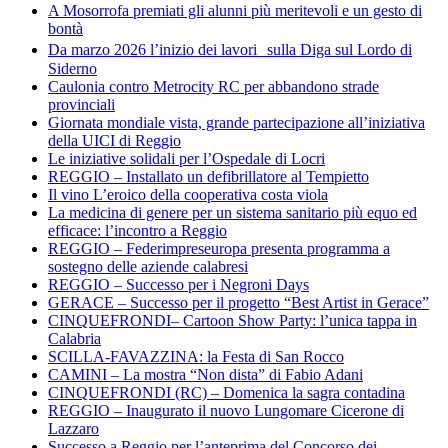
A Mosorrofa premiati gli alunni più meritevoli e un gesto di
bontà
Da marzo 2026 l’inizio dei lavori sulla Diga sul Lordo di
Siderno
Caulonia contro Metrocity RC per abbandono strade
provinciali
Giornata mondiale vista, grande partecipazione all’iniziativa
della UICI di Reggio
Le iniziative solidali per l’Ospedale di Locri
REGGIO – Installato un defibrillatore al Tempietto
Il vino L’eroico della cooperativa costa viola
La medicina di genere per un sistema sanitario più equo ed
efficace: l’incontro a Reggio
REGGIO – Federimpreseuropa presenta programma a
sostegno delle aziende calabresi
REGGIO – Successo per i Negroni Days
GERACE – Successo per il progetto “Best Artist in Gerace”
CINQUEFRONDI– Cartoon Show Party: l’unica tappa in
Calabria
SCILLA-FAVAZZINA: la Festa di San Rocco
CAMINI – La mostra “Non dista” di Fabio Adani
CINQUEFRONDI (RC) – Domenica la sagra contadina
REGGIO – Inaugurato il nuovo Lungomare Cicerone di
Lazzaro
Successo a Reggio per l’anteprima del Concorso dei