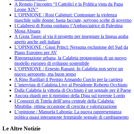
A Reggio l’incontro “I Cattolici e la Politica vista da Papa
Leone XIV”
L’OPINIONE / Rosi Caligiuri: Contrastare la violenza
maschile sulle donne: basta facciate, servono scelte di governo
I Calabresi di Roma ospitano l’Ambasciatrice di Palestina
Mona Abuara
A Gioia Tauro al via il progetto per insegnare la lingua araba
aperto anche agli italiani
L’OPINIONE / Giusi Princi: Nessuna esclusione del Sud da
Piano Europeo per AV
Rigenerazione urbana, la Calabria protagonista di un nuovo
modello europeo di sviluppo sostenibile
L’OPINIONE / Ernesto Rapani: In Calabria non serve un
nuovo aeroporto, ma buon senso
A Rino Barillari il Premio Armando Curcio per la carriera
L’intervista di Calabria.Live al Presidente Roberto Occhiuto
Dalla Calabria la vittoria di Occhiuto è un segnale per il Paese
Ancora ritardi per il ripristino della Diga sul torrente Lordo
I Consorzi di Tutela delll’area centrale della Calabria:
Mirabilia, ottima occasione di crescita e valorizzazione
L’opinione / Manuela Labonia: La nuova rappresentanza
politica quasi interamente femminile segnale di cambiamento
Le Altre Notizie