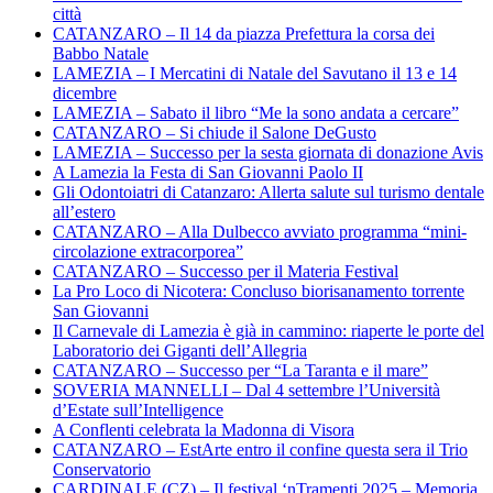
città
CATANZARO – Il 14 da piazza Prefettura la corsa dei
Babbo Natale
LAMEZIA – I Mercatini di Natale del Savutano il 13 e 14
dicembre
LAMEZIA – Sabato il libro “Me la sono andata a cercare”
CATANZARO – Si chiude il Salone DeGusto
LAMEZIA – Successo per la sesta giornata di donazione Avis
A Lamezia la Festa di San Giovanni Paolo II
Gli Odontoiatri di Catanzaro: Allerta salute sul turismo dentale
all’estero
CATANZARO – Alla Dulbecco avviato programma “mini-
circolazione extracorporea”
CATANZARO – Successo per il Materia Festival
La Pro Loco di Nicotera: Concluso biorisanamento torrente
San Giovanni
Il Carnevale di Lamezia è già in cammino: riaperte le porte del
Laboratorio dei Giganti dell’Allegria
CATANZARO – Successo per “La Taranta e il mare”
SOVERIA MANNELLI – Dal 4 settembre l’Università
d’Estate sull’Intelligence
A Conflenti celebrata la Madonna di Visora
CATANZARO – EstArte entro il confine questa sera il Trio
Conservatorio
CARDINALE (CZ) – Il festival ‘nTramenti 2025 – Memoria