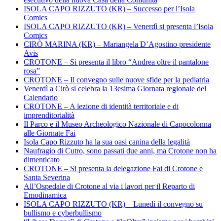
ISOLA CAPO RIZZUTO (KR) – Successo per l’Isola
Comics
ISOLA CAPO RIZZUTO (KR) – Venerdì si presenta l’Isola
Comics
CIRÒ MARINA (KR) – Mariangela D’Agostino presidente
Avis
CROTONE – Si presenta il libro “Andrea oltre il pantalone
rosa”
CROTONE – Il convegno sulle nuove sfide per la pediatria
Venerdì a Cirò si celebra la 13esima Giornata regionale del
Calendario
CROTONE – A lezione di identità territoriale e di
imprenditorialità
Il Parco e il Museo Archeologico Nazionale di Capocolonna
alle Giornate Fai
Isola Capo Rizzuto ha la sua oasi canina della legalità
Naufragio di Cutro, sono passati due anni, ma Crotone non ha
dimenticato
CROTONE – Si presenta la delegazione Fai di Crotone e
Santa Severina
All’Ospedale di Crotone al via i lavori per il Reparto di
Emodinamica
ISOLA CAPO RIZZUTO (KR) – Lunedì il convegno su
bullismo e cyberbullismo