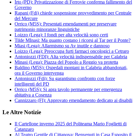
Irto (PD): Privatizzazione di Ferrovie conferma fallimento del
Governo
Rapani (Fdi) chiede sospensione provvedimento per Centrale
del Mercure
Orrico (M5S): Presentati emendamenti per preservare
patrimonio minoranze linguistiche
Loizzo (Lega): I fondi per alta velocità sono certi
Tilde MInasi: Ma quanto costano i ricorsi al Tar per il Ponte?
Miasi (Lega): Allarmismo su Av inutile e dannoso
Loizzo (Lega): Preoccupa furti farmaci oncologici a Cetraro
Antoniozzi (FDI): Alta velocità indispensabile per Calabria
Minasi (Lega): Piazza del Popolo a Reggio va protetta
Baldino (M5S): Ospedali montani in Calabria abbandonati,
ora il Governo intervenga
Antoniozzi (Fdi): Su garantismo confronto con forze
intelligenti del PD
Orrico (M5S): Si apra tavolo permanente per emergenza
abitativa a Cosenza
Cannizzaro (FI): Approvato emendamento dedicato ai disabili
Le Altre Notizie
Il Cartellone inverno 2025 del Politeama Mario Foglietti di
Catanzaro
Al Teatro Gentile di Cittanova: Benvenuti in Casa Esposito il