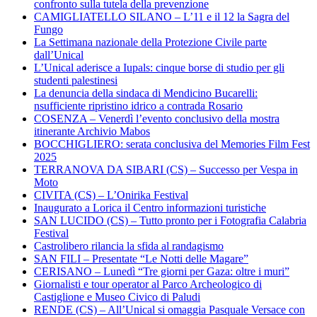
confronto sulla tutela della prevenzione
CAMIGLIATELLO SILANO – L’11 e il 12 la Sagra del
Fungo
La Settimana nazionale della Protezione Civile parte
dall’Unical
L’Unical aderisce a Iupals: cinque borse di studio per gli
studenti palestinesi
La denuncia della sindaca di Mendicino Bucarelli:
nsufficiente ripristino idrico a contrada Rosario
COSENZA – Venerdì l’evento conclusivo della mostra
itinerante Archivio Mabos
BOCCHIGLIERO: serata conclusiva del Memories Film Fest
2025
TERRANOVA DA SIBARI (CS) – Successo per Vespa in
Moto
CIVITA (CS) – L’Onirika Festival
Inaugurato a Lorica il Centro informazioni turistiche
SAN LUCIDO (CS) – Tutto pronto per i Fotografia Calabria
Festival
Castrolibero rilancia la sfida al randagismo
SAN FILI – Presentate “Le Notti delle Magare”
CERISANO – Lunedì “Tre giorni per Gaza: oltre i muri”
Giornalisti e tour operator al Parco Archeologico di
Castiglione e Museo Civico di Paludi
RENDE (CS) – All’Unical si omaggia Pasquale Versace con