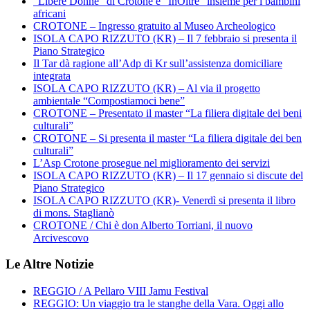
“Libere Donne” di Crotone e “InOltre” insieme per i bambini
africani
CROTONE – Ingresso gratuito al Museo Archeologico
ISOLA CAPO RIZZUTO (KR) – Il 7 febbraio si presenta il
Piano Strategico
Il Tar dà ragione all’Adp di Kr sull’assistenza domiciliare
integrata
ISOLA CAPO RIZZUTO (KR) – Al via il progetto
ambientale “Compostiamoci bene”
CROTONE – Presentato il master “La filiera digitale dei beni
culturali”
CROTONE – Si presenta il master “La filiera digitale dei ben
culturali”
L’Asp Crotone prosegue nel miglioramento dei servizi
ISOLA CAPO RIZZUTO (KR) – Il 17 gennaio si discute del
Piano Strategico
ISOLA CAPO RIZZUTO (KR)- Venerdì si presenta il libro
di mons. Staglianò
CROTONE / Chi è don Alberto Torriani, il nuovo
Arcivescovo
Le Altre Notizie
REGGIO / A Pellaro VIII Jamu Festival
REGGIO: Un viaggio tra le stanghe della Vara. Oggi allo