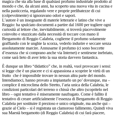
magica che sta alla base di qualsiasi profumo industriale prodotto al
mondo e che, da alcuni anni, ha scoperto una nuova vita in cucina e
nella pasticceria, regalando vere e proprie prelibatezze di cui
(colpevolmente) si ignoravano odori e sapori.
L’autore è un insegnante di materie letterarie e latino che vive a
Reggio: ha spulciato documenti a partire dal 1600 per togliere ogni
curiosità al lettore che, inevitabilmente, si troverà piacevolmente
coinvolto e stuzzicato dalla necessità di toccare con mano il
Bergamotto di Reggio Calabria, coglierne il profumo solamente
graffiando con le unghie la scorza, vederlo indurire e seccare senza
assolutamente marcire. Annusarne il profumo (ci sono boccette
d’essenza che si comprano anche via Internet) e sentirsene inebriato,
come sarà lieto di aver letto la sua storia davvero fantastica.
È dunque un libro “didattico” che, in realtà, vuol provocare i sensi:
si legge che è un piacere e ci si appassiona a scoprire le virtù di un
frutto che è impossibile trovare in nessun altra parte del mondo.
Intendiamoci, hanno provato a impiantarlo un po’ dovunque, ma –
complice il microclima dello Stretto, l’aria unica della Calabria, le
condizioni particolari del terreno o chissà che altro (scopritelo nel
libro – ogni tentativo è miseramente naufragato. Come è fallito il
tentativo di creare artificialmente l’essenza di Bergamotto di Reggio
Calabria per sostituire il prezioso e unico originale, ma anche qui –
grazie al Cielo – si è registrata un clamoroso fallimento, Quindi viva
sua Maestà bergamotto (di Reggio Calabria) di cui farà piacere,