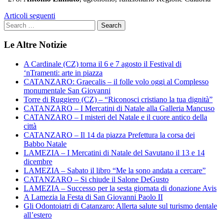
Navigazione
Articoli seguenti
articoli
Le Altre Notizie
A Cardinale (CZ) torna il 6 e 7 agosto il Festival di
‘nTramenti: arte in piazza
CATANZARO: Graecalis – il folle volo oggi al Complesso
monumentale San Giovanni
Torre di Ruggiero (CZ) – “Riconosci cristiano la tua dignità”
CATANZARO – I Mercatini di Natale alla Galleria Mancuso
CATANZARO – I misteri del Natale e il cuore antico della
città
CATANZARO – Il 14 da piazza Prefettura la corsa dei
Babbo Natale
LAMEZIA – I Mercatini di Natale del Savutano il 13 e 14
dicembre
LAMEZIA – Sabato il libro “Me la sono andata a cercare”
CATANZARO – Si chiude il Salone DeGusto
LAMEZIA – Successo per la sesta giornata di donazione Avis
A Lamezia la Festa di San Giovanni Paolo II
Gli Odontoiatri di Catanzaro: Allerta salute sul turismo dentale
all’estero