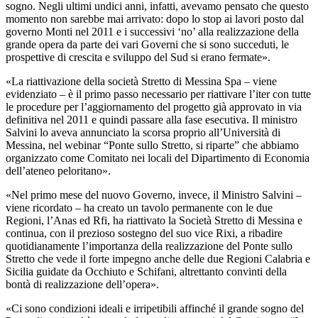
sogno. Negli ultimi undici anni, infatti, avevamo pensato che questo
momento non sarebbe mai arrivato: dopo lo stop ai lavori posto dal
governo Monti nel 2011 e i successivi ‘no’ alla realizzazione della
grande opera da parte dei vari Governi che si sono succeduti, le
prospettive di crescita e sviluppo del Sud si erano fermate».
«La riattivazione della società Stretto di Messina Spa – viene
evidenziato – è il primo passo necessario per riattivare l’iter con tutte
le procedure per l’aggiornamento del progetto già approvato in via
definitiva nel 2011 e quindi passare alla fase esecutiva. Il ministro
Salvini lo aveva annunciato la scorsa proprio all’Università di
Messina, nel webinar “Ponte sullo Stretto, si riparte” che abbiamo
organizzato come Comitato nei locali del Dipartimento di Economia
dell’ateneo peloritano».
«Nel primo mese del nuovo Governo, invece, il Ministro Salvini –
viene ricordato – ha creato un tavolo permanente con le due
Regioni, l’Anas ed Rfi, ha riattivato la Società Stretto di Messina e
continua, con il prezioso sostegno del suo vice Rixi, a ribadire
quotidianamente l’importanza della realizzazione del Ponte sullo
Stretto che vede il forte impegno anche delle due Regioni Calabria e
Sicilia guidate da Occhiuto e Schifani, altrettanto convinti della
bontà di realizzazione dell’opera».
«Ci sono condizioni ideali e irripetibili affinché il grande sogno del