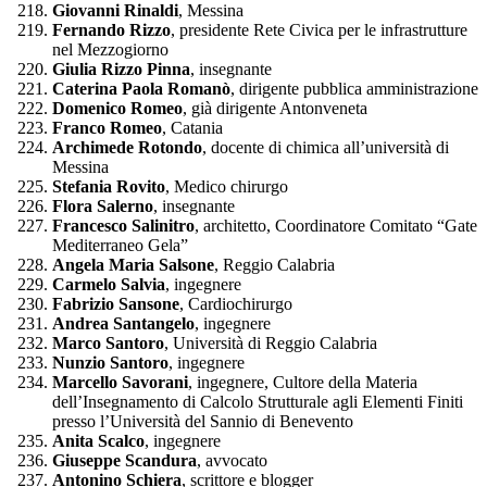
Giovanni Rinaldi
, Messina
Fernando Rizzo
, presidente Rete Civica per le infrastrutture
nel Mezzogiorno
Giulia Rizzo Pinna
, insegnante
Caterina Paola Romanò
, dirigente pubblica amministrazione
Domenico Romeo
, già dirigente Antonveneta
Franco Romeo
, Catania
Archimede Rotondo
, docente di chimica all’università di
Messina
Stefania Rovito
, Medico chirurgo
Flora Salerno
, insegnante
Francesco Salinitro
, architetto, Coordinatore Comitato “Gate
Mediterraneo Gela”
Angela Maria Salsone
, Reggio Calabria
Carmelo Salvia
, ingegnere
Fabrizio Sansone
, Cardiochirurgo
Andrea Santangelo
, ingegnere
Marco Santoro
, Università di Reggio Calabria
Nunzio Santoro
, ingegnere
Marcello Savorani
, ingegnere, Cultore della Materia
dell’Insegnamento di Calcolo Strutturale agli Elementi Finiti
presso l’Università del Sannio di Benevento
Anita Scalco
, ingegnere
Giuseppe Scandura
, avvocato
Antonino Schiera
, scrittore e blogger