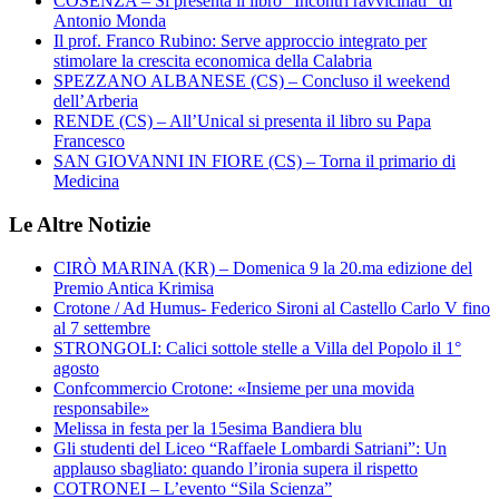
COSENZA – Si presenta il libro “Incontri ravvicinati” di
Antonio Monda
Il prof. Franco Rubino: Serve approccio integrato per
stimolare la crescita economica della Calabria
SPEZZANO ALBANESE (CS) – Concluso il weekend
dell’Arberia
RENDE (CS) – All’Unical si presenta il libro su Papa
Francesco
SAN GIOVANNI IN FIORE (CS) – Torna il primario di
Medicina
Le Altre Notizie
CIRÒ MARINA (KR) – Domenica 9 la 20.ma edizione del
Premio Antica Krimisa
Crotone / Ad Humus- Federico Sironi al Castello Carlo V fino
al 7 settembre
STRONGOLI: Calici sottole stelle a Villa del Popolo il 1°
agosto
Confcommercio Crotone: «Insieme per una movida
responsabile»
Melissa in festa per la 15esima Bandiera blu
Gli studenti del Liceo “Raffaele Lombardi Satriani”: Un
applauso sbagliato: quando l’ironia supera il rispetto
COTRONEI – L’evento “Sila Scienza”