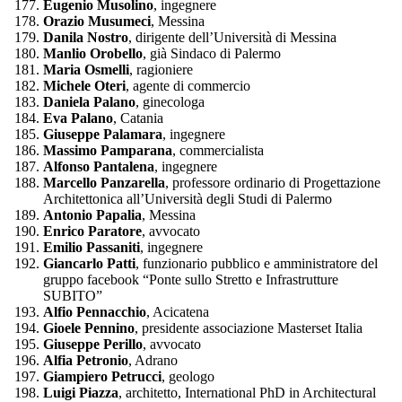
Eugenio Musolino
, ingegnere
Orazio Musumeci
, Messina
Danila Nostro
, dirigente dell’Università di Messina
Manlio Orobello
, già Sindaco di Palermo
Maria Osmelli
, ragioniere
Michele Oteri
, agente di commercio
Daniela Palano
, ginecologa
Eva Palano
, Catania
Giuseppe Palamara
, ingegnere
Massimo Pamparana
, commercialista
Alfonso Pantalena
, ingegnere
Marcello Panzarella
, professore ordinario di Progettazione
Architettonica all’Università degli Studi di Palermo
Antonio Papalia
, Messina
Enrico Paratore
, avvocato
Emilio Passaniti
, ingegnere
Giancarlo Patti
, funzionario pubblico e amministratore del
gruppo facebook “Ponte sullo Stretto e Infrastrutture
SUBITO”
Alfio Pennacchio
, Acicatena
Gioele Pennino
, presidente associazione Masterset Italia
Giuseppe Perillo
, avvocato
Alfia Petronio
, Adrano
Giampiero Petrucci
, geologo
Luigi Piazza
, architetto, International PhD in Architectural