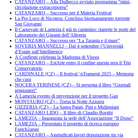
CATANZARO – Alla Dulbecco avviato programma “mini-
circolazione extracorporea”
CATANZARO – Successo per il Materia Festival
La Pro Loco di Nicotera: Concluso biorisanamento torrente
San Giovanni
Il Carnevale di Lamezia è già in cammino: riaperte le porte del
Laboratorio dei Giganti dell’Allegria
CATANZARO – Successo per “La Taranta e il mare”
SOVERIA MANNELLI – Dal 4 settembre l’Università
d’Estate sull’Intelligence
A Conflenti celebrata la Madonna di Visora
CATANZARO – EstArte entro il confine questa sera il Trio
Conservatorio
CARDINALE (CZ) – Il festival ‘nTramenti 2025 – Memoria
che cura
NOCERA TERINESE (CZ) – Si presenta il libro “Giornali
prigionieri”
A Lamezia evento di prevenzione per il progetto Gap
MONTAURO (CZ) – Torna la Notte Azzurra
GIZZERIA (CZ) – La Sagra Patati, Pipi e Mulingiani
CATANZARO LIDO – Il libro di Claudio Borghi
LAMEZIA – Inaugurata la sede dell’Associazione “Il Dono”
LAMEZIA – Presentato il progetto di ricerca europeo
Fastch2ange
CATANZARO – Aggiudicati lavori depurazione tra via