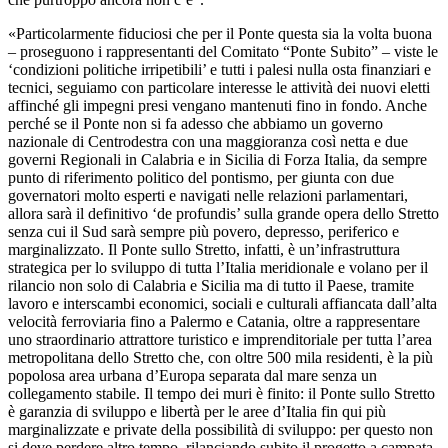
«Particolarmente fiduciosi che per il Ponte questa sia la volta buona
– proseguono i rappresentanti del Comitato “Ponte Subito” – viste le
‘condizioni politiche irripetibili’ e tutti i palesi nulla osta finanziari e
tecnici, seguiamo con particolare interesse le attività dei nuovi eletti
affinché gli impegni presi vengano mantenuti fino in fondo. Anche
perché se il Ponte non si fa adesso che abbiamo un governo
nazionale di Centrodestra con una maggioranza così netta e due
governi Regionali in Calabria e in Sicilia di Forza Italia, da sempre
punto di riferimento politico del pontismo, per giunta con due
governatori molto esperti e navigati nelle relazioni parlamentari,
allora sarà il definitivo ‘de profundis’ sulla grande opera dello Stretto
senza cui il Sud sarà sempre più povero, depresso, periferico e
marginalizzato. Il Ponte sullo Stretto, infatti, è un’infrastruttura
strategica per lo sviluppo di tutta l’Italia meridionale e volano per il
rilancio non solo di Calabria e Sicilia ma di tutto il Paese, tramite
lavoro e interscambi economici, sociali e culturali affiancata dall’alta
velocità ferroviaria fino a Palermo e Catania, oltre a rappresentare
uno straordinario attrattore turistico e imprenditoriale per tutta l’area
metropolitana dello Stretto che, con oltre 500 mila residenti, è la più
popolosa area urbana d’Europa separata dal mare senza un
collegamento stabile. Il tempo dei muri è finito: il Ponte sullo Stretto
è garanzia di sviluppo e libertà per le aree d’Italia fin qui più
marginalizzate e private della possibilità di sviluppo: per questo non
si deve perdere altro tempo, rilanciando subito il progetto a campata