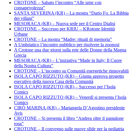
CROTONE – Sabato l’incontro “Alle urne con
consapevolezza”
SANTA SEVERINA (KR) – La mostra “Dario Fo. La Bibbia
dei villani”
MESORACA (KR) – Nuova sede per il Centro Dialisi
CROTONE – Successo per KRIU – KRotone Identità
Urbane
CROTONE – La mostra “Madre: rituali di memoria”
A Umbriatico l’incontro pubblico per risolvere la zoonosi
A Crotone una due giorni sulla rete delle Donne della Magna
Grecia
MESORACA (KR) – L’iniziativa “Made in Italy: Il Cuore
della Nostra Cultura”
CROTONE – L’incontro su Comunità energetiche rinnovabili
ISOLA CAPO RIZZUTO (KR) – Giunta approva progetto
esecutivo della nuova Casa della Comunità
ISOLA CAPO RIZZUTO (KR) – Successo per l’Isola
Comics
ISOLA CAPO RIZZUTO (KR) – Venerdì si presenta l’Isola
Comics
CIRÒ MARINA (KR) – Mariangela D’Agostino presidente
Avis
CROTONE – Si presenta il libro “Andrea oltre il pantalone
rosa”
CROTONE – Il convegno sulle nuove sfide per la pediatria