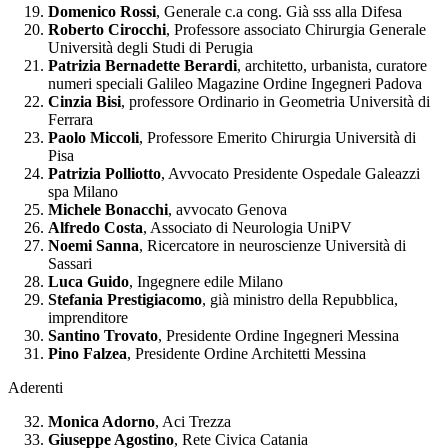
Domenico Rossi
, Generale c.a cong. Già sss alla Difesa
Roberto Cirocchi
, Professore associato Chirurgia Generale
Università degli Studi di Perugia
Patrizia Bernadette Berardi
, architetto, urbanista, curatore
numeri speciali Galileo Magazine Ordine Ingegneri Padova
Cinzia Bisi
, professore Ordinario in Geometria Università di
Ferrara
Paolo Miccoli
, Professore Emerito Chirurgia Università di
Pisa
Patrizia Polliotto
, Avvocato Presidente Ospedale Galeazzi
spa Milano
Michele Bonacchi
, avvocato Genova
Alfredo Costa
, Associato di Neurologia UniPV
Noemi Sanna
, Ricercatore in neuroscienze Università di
Sassari
Luca Guido
, Ingegnere edile Milano
Stefania Prestigiacomo
, già ministro della Repubblica,
imprenditore
Santino Trovato
, Presidente Ordine Ingegneri Messina
Pino Falzea
, Presidente Ordine Architetti Messina
Aderenti
Monica Adorno
, Aci Trezza
Giuseppe Agostino
, Rete Civica Catania