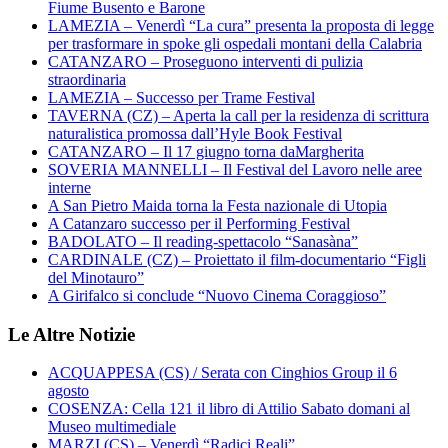
Fiume Busento e Barone
LAMEZIA – Venerdì “La cura” presenta la proposta di legge
per trasformare in spoke gli ospedali montani della Calabria
CATANZARO – Proseguono interventi di pulizia
straordinaria
LAMEZIA – Successo per Trame Festival
TAVERNA (CZ) – Aperta la call per la residenza di scrittura
naturalistica promossa dall’Hyle Book Festival
CATANZARO – Il 17 giugno torna daMargherita
SOVERIA MANNELLI – Il Festival del Lavoro nelle aree
interne
A San Pietro Maida torna la Festa nazionale di Utopia
A Catanzaro successo per il Performing Festival
BADOLATO – Il reading-spettacolo “Sanasàna”
CARDINALE (CZ) – Proiettato il film-documentario “Figli
del Minotauro”
A Girifalco si conclude “Nuovo Cinema Coraggioso”
Le Altre Notizie
ACQUAPPESA (CS) / Serata con Cinghios Group il 6
agosto
COSENZA: Cella 121 il libro di Attilio Sabato domani al
Museo multimediale
MARZI (CS) – Venerdì “Radici Reali”