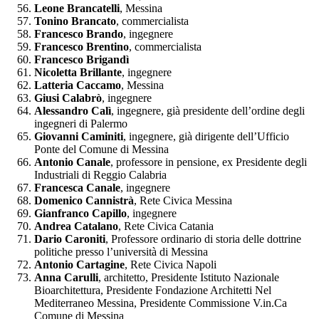
Leone Brancatelli
, Messina
Tonino Brancato
, commercialista
Francesco Brando
, ingegnere
Francesco Brentino
, commercialista
Francesco Brigandì
Nicoletta Brillante
, ingegnere
Latteria Caccamo
, Messina
Giusi Calabrò
, ingegnere
Alessandro Calì
, ingegnere, già presidente dell’ordine degli
ingegneri di Palermo
Giovanni Caminiti
, ingegnere, già dirigente dell’Ufficio
Ponte del Comune di Messina
Antonio Canale
, professore in pensione, ex Presidente degli
Industriali di Reggio Calabria
Francesca Canale
, ingegnere
Domenico Cannistrà
, Rete Civica Messina
Gianfranco Capillo
, ingegnere
Andrea Catalano
, Rete Civica Catania
Dario Caroniti
, Professore ordinario di storia delle dottrine
politiche presso l’università di Messina
Antonio Cartagine
, Rete Civica Napoli
Anna Carulli
, architetto, Presidente Istituto Nazionale
Bioarchitettura, Presidente Fondazione Architetti Nel
Mediterraneo Messina, Presidente Commissione V.in.Ca
Comune di Messina