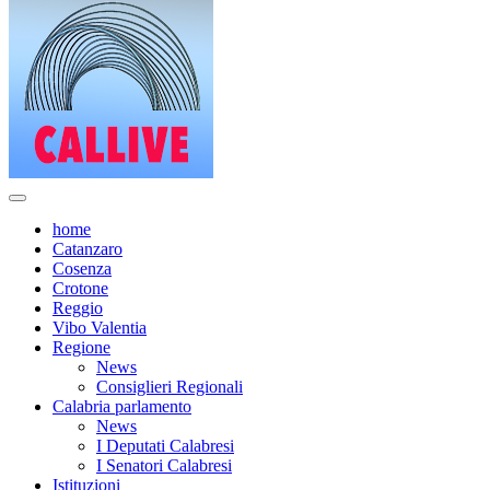
home
Catanzaro
Cosenza
Crotone
Reggio
Vibo Valentia
Regione
News
Consiglieri Regionali
Calabria parlamento
News
I Deputati Calabresi
I Senatori Calabresi
Istituzioni