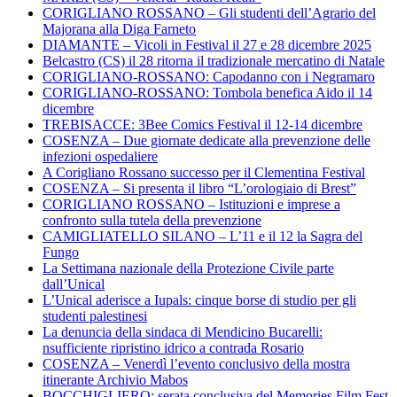
CORIGLIANO ROSSANO – Gli studenti dell’Agrario del
Majorana alla Diga Farneto
DIAMANTE – Vicoli in Festival il 27 e 28 dicembre 2025
Belcastro (CS) il 28 ritorna il tradizionale mercatino di Natale
CORIGLIANO-ROSSANO: Capodanno con i Negramaro
CORIGLIANO-ROSSANO: Tombola benefica Aido il 14
dicembre
TREBISACCE: 3Bee Comics Festival il 12-14 dicembre
COSENZA – Due giornate dedicate alla prevenzione delle
infezioni ospedaliere
A Corigliano Rossano successo per il Clementina Festival
COSENZA – Si presenta il libro “L’orologiaio di Brest”
CORIGLIANO ROSSANO – Istituzioni e imprese a
confronto sulla tutela della prevenzione
CAMIGLIATELLO SILANO – L’11 e il 12 la Sagra del
Fungo
La Settimana nazionale della Protezione Civile parte
dall’Unical
L’Unical aderisce a Iupals: cinque borse di studio per gli
studenti palestinesi
La denuncia della sindaca di Mendicino Bucarelli:
nsufficiente ripristino idrico a contrada Rosario
COSENZA – Venerdì l’evento conclusivo della mostra
itinerante Archivio Mabos
BOCCHIGLIERO: serata conclusiva del Memories Film Fest