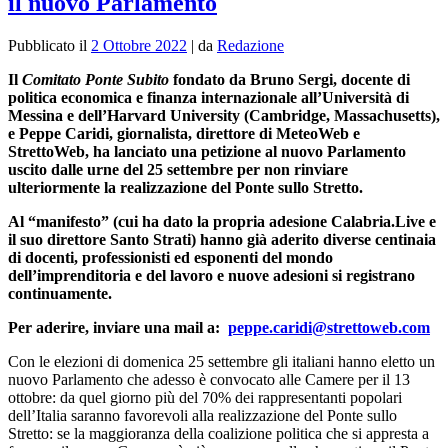
il nuovo Parlamento
Pubblicato il
2 Ottobre 2022
|
da
Redazione
Il
Comitato Ponte Subito
fondato da Bruno Sergi, docente di
politica economica e finanza internazionale all’Università di
Messina e dell’Harvard University (Cambridge, Massachusetts),
e Peppe Caridi, giornalista, direttore di MeteoWeb e
StrettoWeb, ha lanciato una petizione al nuovo Parlamento
uscito dalle urne del 25 settembre per non rinviare
ulteriormente la realizzazione del Ponte sullo Stretto.
Al “manifesto” (cui ha dato la propria adesione Calabria.Live e
il suo direttore Santo Strati) hanno già aderito diverse centinaia
di docenti, professionisti ed esponenti del mondo
dell’imprenditoria e del lavoro e nuove adesioni si registrano
continuamente.
Per aderire, inviare una mail a:
peppe.caridi@strettoweb.com
Con le elezioni di domenica 25 settembre gli italiani hanno eletto un
nuovo Parlamento che adesso è convocato alle Camere per il 13
ottobre: da quel giorno più del 70% dei rappresentanti
popolari
dell’Italia saranno favorevoli alla realizzazione del Ponte sullo
Stret
to: se la maggioranza della coalizione politica che si appresta a