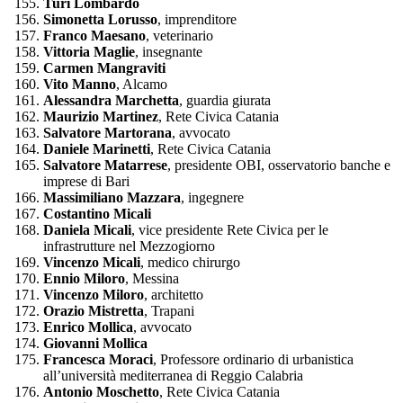
Turi Lombardo
Simonetta Lorusso
, imprenditore
Franco Maesano
, veterinario
Vittoria Maglie
, insegnante
Carmen Mangraviti
Vito Manno
, Alcamo
Alessandra Marchetta
, guardia giurata
Maurizio Martinez
, Rete Civica Catania
Salvatore Martorana
, avvocato
Daniele Marinetti
, Rete Civica Catania
Salvatore Matarrese
, presidente OBI, osservatorio banche e
imprese di Bari
Massimiliano Mazzara
, ingegnere
Costantino Micali
Daniela Micali
, vice presidente Rete Civica per le
infrastrutture nel Mezzogiorno
Vincenzo Micali
, medico chirurgo
Ennio Miloro
, Messina
Vincenzo Miloro
, architetto
Orazio Mistretta
, Trapani
Enrico Mollica
, avvocato
Giovanni Mollica
Francesca Moraci
, Professore ordinario di urbanistica
all’università mediterranea di Reggio Calabria
Antonio Moschetto
, Rete Civica Catania