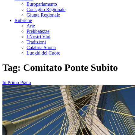
Europarlamento
Consiglio Regionale
Giunta Regionale
Rubriche
Arte
Prelibatezze
I Nostri Vini
Tradizioni
Calabria Suona
Luoghi del Cuore
Tag:
Comitato Ponte Subito
In Primo Piano