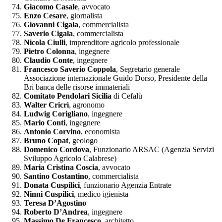
Giacomo Casale
, avvocato
Enzo Cesare
, giornalista
Giovanni Cigala
, commercialista
Saverio Cigala
, commercialista
Nicola Ciulli
, imprenditore agricolo professionale
Pietro Colonna
, ingegnere
Claudio Conte
, ingegnere
Francesco Saverio Coppola
, Segretario generale
Associazione internazionale Guido Dorso, Presidente della
Bri banca delle risorse immateriali
Comitato Pendolari Sicilia
di Cefalù
Walter Cricrì
, agronomo
Ludwig Corigliano
, ingegnere
Mario Conti
, ingegnere
Antonio Corvino
, economista
Bruno Copat
, geologo
Domenico Cordova
, Funzionario ARSAC (Agenzia Servizi
Sviluppo Agricolo Calabrese)
Maria Cristina Coscia
, avvocato
Santino Costantino
, commercialista
Donata Cuspilici
, funzionario Agenzia Entrate
Ninni Cuspilici
, medico igienista
Teresa D’Agostino
Roberto D’Andrea
, ingegnere
Massimo De Francesco
, architetto