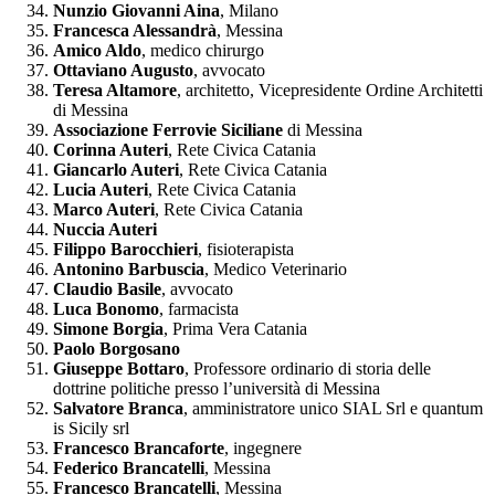
Nunzio Giovanni Aina
, Milano
Francesca Alessandrà
, Messina
Amico Aldo
, medico chirurgo
Ottaviano Augusto
, avvocato
Teresa Altamore
, architetto, Vicepresidente Ordine Architetti
di Messina
Associazione Ferrovie Siciliane
di Messina
Corinna Auteri
, Rete Civica Catania
Giancarlo Auteri
, Rete Civica Catania
Lucia Auteri
, Rete Civica Catania
Marco Auteri
, Rete Civica Catania
Nuccia Auteri
Filippo Barocchieri
, fisioterapista
Antonino Barbuscia
, Medico Veterinario
Claudio Basile
, avvocato
Luca Bonomo
, farmacista
Simone Borgia
, Prima Vera Catania
Paolo Borgosano
Giuseppe Bottaro
, Professore ordinario di storia delle
dottrine politiche presso l’università di Messina
Salvatore Branca
, amministratore unico SIAL Srl e quantum
is Sicily srl
Francesco Brancaforte
, ingegnere
Federico Brancatelli
, Messina
Francesco Brancatelli
, Messina