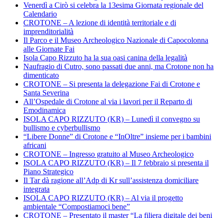
Venerdì a Cirò si celebra la 13esima Giornata regionale del
Calendario
CROTONE – A lezione di identità territoriale e di
imprenditorialità
Il Parco e il Museo Archeologico Nazionale di Capocolonna
alle Giornate Fai
Isola Capo Rizzuto ha la sua oasi canina della legalità
Naufragio di Cutro, sono passati due anni, ma Crotone non ha
dimenticato
CROTONE – Si presenta la delegazione Fai di Crotone e
Santa Severina
All’Ospedale di Crotone al via i lavori per il Reparto di
Emodinamica
ISOLA CAPO RIZZUTO (KR) – Lunedì il convegno su
bullismo e cyberbullismo
“Libere Donne” di Crotone e “InOltre” insieme per i bambini
africani
CROTONE – Ingresso gratuito al Museo Archeologico
ISOLA CAPO RIZZUTO (KR) – Il 7 febbraio si presenta il
Piano Strategico
Il Tar dà ragione all’Adp di Kr sull’assistenza domiciliare
integrata
ISOLA CAPO RIZZUTO (KR) – Al via il progetto
ambientale “Compostiamoci bene”
CROTONE – Presentato il master “La filiera digitale dei beni