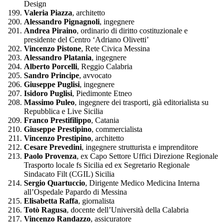
Design
Valeria Piazza
, architetto
Alessandro Pignagnoli
, ingegnere
Andrea Piraino
, ordinario di diritto costituzionale e
presidente del Centro ‘Adriano Olivetti’
Vincenzo Pistone
, Rete Civica Messina
Alessandro Platania
, ingegnere
Alberto Porcelli
, Reggio Calabria
Sandro Principe
, avvocato
Giuseppe Puglisi
, ingegnere
Isidoro Puglisi
, Piedimonte Etneo
Massimo Puleo
, ingegnere dei trasporti, già editorialista su
Repubblica e Live Sicilia
Franco Prestifilippo
, Catania
Giuseppe Prestipino
, commercialista
Vincenzo Prestipino
, architetto
Cesare Prevedini
, ingegnere strutturista e imprenditore
Paolo Provenza
, ex Capo Settore Uffici Direzione Regionale
Trasporto locale fs Sicilia ed ex Segretario Regionale
Sindacato Filt (CGIL) Sicilia
Sergio Quartuccio
, Dirigente Medico Medicina Interna
all’Ospedale Papardo di Messina
Elisabetta Raffa
, giornalista
Totò Ragusa
, docente dell’Università della Calabria
Vincenzo Randazzo
, assicuratore