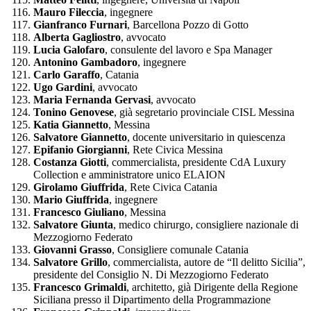
Mauro Fileccia
, ingegnere
Gianfranco Furnari
, Barcellona Pozzo di Gotto
Alberta Gagliostro
, avvocato
Lucia Galofaro
, consulente del lavoro e Spa Manager
Antonino Gambadoro
, ingegnere
Carlo Garaffo
, Catania
Ugo Gardini
, avvocato
Maria Fernanda Gervasi
, avvocato
Tonino Genovese
, già segretario provinciale CISL Messina
Katia Giannetto
, Messina
Salvatore Giannetto
, docente universitario in quiescenza
Epifanio Giorgianni
, Rete Civica Messina
Costanza Giotti
, commercialista, presidente CdA Luxury
Collection e amministratore unico ELAION
Girolamo Giuffrida
, Rete Civica Catania
Mario Giuffrida
, ingegnere
Francesco Giuliano
, Messina
Salvatore Giunta
, medico chirurgo, consigliere nazionale di
Mezzogiorno Federato
Giovanni Grasso
, Consigliere comunale Catania
Salvatore Grillo
, commercialista, autore de “Il delitto Sicilia”,
presidente del Consiglio N. Di Mezzogiorno Federato
Francesco Grimaldi
, architetto, già Dirigente della Regione
Siciliana presso il Dipartimento della Programmazione