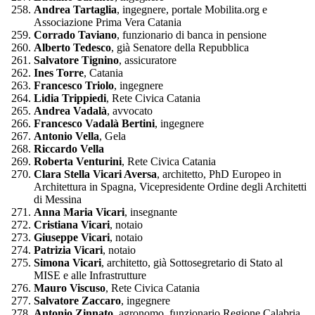
Andrea Tartaglia
, ingegnere, portale Mobilita.org e
Associazione Prima Vera Catania
Corrado Taviano
, funzionario di banca in pensione
Alberto Tedesco
, già Senatore della Repubblica
Salvatore Tignino
, assicuratore
Ines Torre
, Catania
Francesco Triolo
, ingegnere
Lidia Trippiedi
, Rete Civica Catania
Andrea Vadalà
, avvocato
Francesco Vadalà Bertini
, ingegnere
Antonio Vella
, Gela
Riccardo Vella
Roberta Venturini
, Rete Civica Catania
Clara Stella Vicari Aversa
, architetto, PhD Europeo in
Architettura in Spagna, Vicepresidente Ordine degli Architetti
di Messina
Anna Maria Vicari
, insegnante
Cristiana Vicari
, notaio
Giuseppe Vicari
, notaio
Patrizia Vicari
, notaio
Simona Vicari
, architetto, già Sottosegretario di Stato al
MISE e alle Infrastrutture
Mauro Viscuso
, Rete Civica Catania
Salvatore Zaccaro
, ingegnere
Antonio Zinnato
, agronomo, funzionario Regione Calabria