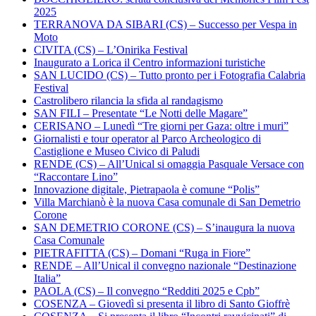
2025
TERRANOVA DA SIBARI (CS) – Successo per Vespa in
Moto
CIVITA (CS) – L’Onirika Festival
Inaugurato a Lorica il Centro informazioni turistiche
SAN LUCIDO (CS) – Tutto pronto per i Fotografia Calabria
Festival
Castrolibero rilancia la sfida al randagismo
SAN FILI – Presentate “Le Notti delle Magare”
CERISANO – Lunedì “Tre giorni per Gaza: oltre i muri”
Giornalisti e tour operator al Parco Archeologico di
Castiglione e Museo Civico di Paludi
RENDE (CS) – All’Unical si omaggia Pasquale Versace con
“Raccontare Lino”
Innovazione digitale, Pietrapaola è comune “Polis”
Villa Marchianò è la nuova Casa comunale di San Demetrio
Corone
SAN DEMETRIO CORONE (CS) – S’inaugura la nuova
Casa Comunale
PIETRAFITTA (CS) – Domani “Ruga in Fiore”
RENDE – All’Unical il convegno nazionale “Destinazione
Italia”
PAOLA (CS) – Il convegno “Redditi 2025 e Cpb”
COSENZA – Giovedì si presenta il libro di Santo Gioffrè