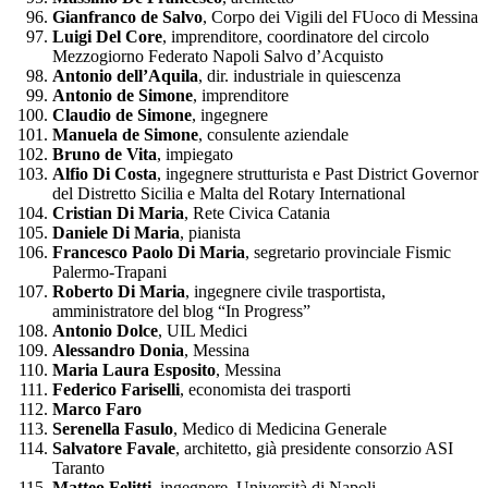
Gianfranco de Salvo
, Corpo dei Vigili del FUoco di Messina
Luigi Del Core
, imprenditore, coordinatore del circolo
Mezzogiorno Federato Napoli Salvo d’Acquisto
Antonio dell’Aquila
, dir. industriale in quiescenza
Antonio de Simone
, imprenditore
Claudio de Simone
, ingegnere
Manuela de Simone
, consulente aziendale
Bruno de Vita
, impiegato
Alfio Di Costa
, ingegnere strutturista e Past District Governor
del Distretto Sicilia e Malta del Rotary International
Cristian Di Maria
, Rete Civica Catania
Daniele Di Maria
, pianista
Francesco Paolo Di Maria
, segretario provinciale Fismic
Palermo-Trapani
Roberto Di Maria
, ingegnere civile trasportista,
amministratore del blog “In Progress”
Antonio Dolce
, UIL Medici
Alessandro Donia
, Messina
Maria Laura Esposito
, Messina
Federico Fariselli
, economista dei trasporti
Marco Faro
Serenella Fasulo
, Medico di Medicina Generale
Salvatore Favale
, architetto, già presidente consorzio ASI
Taranto
Matteo Felitti
, ingegnere, Università di Napoli