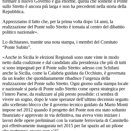
formare il nuovo Governo è già enorme, quella che sostiene il Ponte
sullo Stretto è ancora più larga e non ha precedenti nella storia della
Repubblica.
Apprezziamo il fatto che, per la prima volta dopo 14 anni, la
realizzazione del Ponte sullo Stretto è tornata al centro del dibattito
politico nazionale».
Lo dichiarano, tramite una nota stampa, i membri del Comitato
“Ponte Subito”.
«Anche in Sicilia le elezioni Regionali sono state vinte in modo
netto dalla coalizione e dal candidato alla presidenza che più di tutti
si sono impegnati per il Ponte sullo Stretto: adesso con Schifani
anche la Sicilia, come la Calabria guidata da Occhiuto, è governata
da un leader che quotidianamente ribadisce l’urgenza della
realizzazione del Ponte sullo Stretto. Ogni giorno sulla stampa locale
e nazionale si parla di Ponte sullo Stretto come opera strategica per
l’intero Paese, da realizzare al più presto possibile: ci sembra di
vivere un sogno, dopo le vane speranze dell’ultimo decennio seguito
allo scellerato blocco che il governo tecnico guidato da Mario Monti
impose nel 2012 quando il progetto del Ponte non era stato soltanto
finanziato e approvato in via definitiva, ma aveva visto iniziare i
lavori delle opere preliminari con la variante ferroviaria di Cannitello
poi effettivamente inaugurata nel 2015 per far spazio ad un pilone
che purtroppo ancora non c’è”.