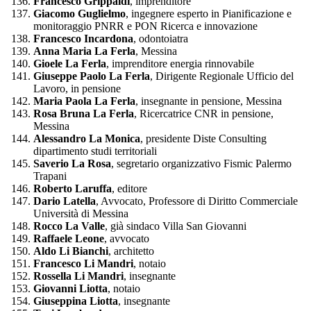
Francesco Grippaldi
, imprenditore
Giacomo Guglielmo
, ingegnere esperto in Pianificazione e
monitoraggio PNRR e PON Ricerca e innovazione
Francesco Incardona
, odontoiatra
Anna Maria La Ferla
, Messina
Gioele La Ferla
, imprenditore energia rinnovabile
Giuseppe Paolo La Ferla
, Dirigente Regionale Ufficio del
Lavoro, in pensione
Maria Paola La Ferla
, insegnante in pensione, Messina
Rosa Bruna La Ferla
, Ricercatrice CNR in pensione,
Messina
Alessandro La Monica
, presidente Diste Consulting
dipartimento studi territoriali
Saverio La Rosa
, segretario organizzativo Fismic Palermo
Trapani
Roberto Laruffa
, editore
Dario Latella
, Avvocato, Professore di Diritto Commerciale
Università di Messina
Rocco La Valle
, già sindaco Villa San Giovanni
Raffaele Leone
, avvocato
Aldo Li Bianchi
, architetto
Francesco Li Mandri
, notaio
Rossella Li Mandri
, insegnante
Giovanni Liotta
, notaio
Giuseppina Liotta
, insegnante