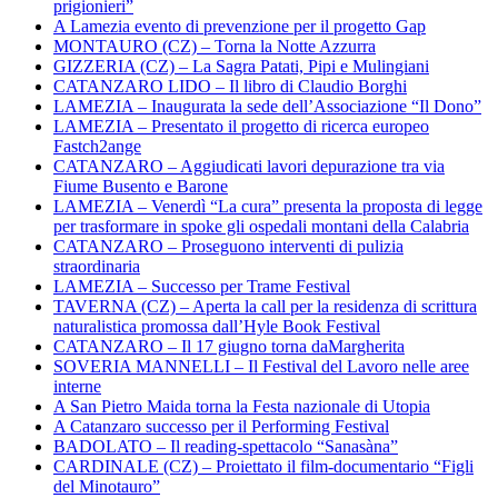
prigionieri”
A Lamezia evento di prevenzione per il progetto Gap
MONTAURO (CZ) – Torna la Notte Azzurra
GIZZERIA (CZ) – La Sagra Patati, Pipi e Mulingiani
CATANZARO LIDO – Il libro di Claudio Borghi
LAMEZIA – Inaugurata la sede dell’Associazione “Il Dono”
LAMEZIA – Presentato il progetto di ricerca europeo
Fastch2ange
CATANZARO – Aggiudicati lavori depurazione tra via
Fiume Busento e Barone
LAMEZIA – Venerdì “La cura” presenta la proposta di legge
per trasformare in spoke gli ospedali montani della Calabria
CATANZARO – Proseguono interventi di pulizia
straordinaria
LAMEZIA – Successo per Trame Festival
TAVERNA (CZ) – Aperta la call per la residenza di scrittura
naturalistica promossa dall’Hyle Book Festival
CATANZARO – Il 17 giugno torna daMargherita
SOVERIA MANNELLI – Il Festival del Lavoro nelle aree
interne
A San Pietro Maida torna la Festa nazionale di Utopia
A Catanzaro successo per il Performing Festival
BADOLATO – Il reading-spettacolo “Sanasàna”
CARDINALE (CZ) – Proiettato il film-documentario “Figli
del Minotauro”