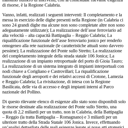
di risorse, è la Regione Calabria.
Vanno, infatti, realizzati i seguenti interventi: Il completamento e la
messa in esercizio delle dighe presenti nella Regione (in Calabria ci
sono 24 grandi dighe ma alcune non sono completate altre non sono
adeguatamente utilizzate); La realizzazione dell’asse ferroviario ad
alta velocità – alta capacità Battipaglia – Reggio Calabria; La
riqualificazione funzionale dell’asse ferroviario jonico per renderlo
omogeneo alla rete nazionale (le caratteristiche attuali sono davvero
pessime); La realizzazione del Ponte sullo Stretto; La realizzazione
del completamento integrale della strada statale 106 Jonica; La
realizzazione di un impianto retroportuale del porto di Gioia Tauro;
La realizzazione di un sistema integrato di impianti interportuali con
nodi chiave a Corigliano e Castrovillari; La riqualificazione
funzionale degli aeroporti e dei relativi accessi di Crotone, Lamezia
e Reggio Calabria; La rivisitazione, di intesa con la Regione
Basilicata, delle via di accesso e degli impianti interni al Parco
nazionale del Pollino.
Di questo rilevante elenco di esigenze allo stato sono disponibili solo
le risorse destinate alla realizzazione del Ponte sullo Stretto, una
quota di 2,2 miliardi per un tratto, non in Calabria, della Battipaglia
– Reggio (la tratta Battipaglia – Romagnano) e 3 miliardi per un
ulteriore tratto della Strada Statale 106 Jonica. Invece, effettuando
un’analisi dettagliata delle reali esigenze legate ai nove atti strategici