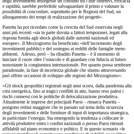
degli investimenti insorgesse un conflitto tra i due obiettivi, efficacia
e rapidità, sarebbe preferibile salvaguardare il primo e valutare la
possibilità di concordare, soprattutto per le Regioni del Sud, un
allungamento dei tempi di realizzazione dei progetti».
Panetta ha poi ricordato come la crescita del Sud osservata negli
anni più recenti «sia in parte dovuta a fattori temporanei, legati alla
risposta fornita agli shock globali dalle autorità nazionali ed
europee». Il Mezzogiorno ha beneficiato «dell’incremento degli
investimenti pubblici e del sostegno ai redditi delle famiglie meno
abbienti. Adesso, però – ha ribadito Panetta – è il momento di
lanciare il cuore oltre l’ostacolo e di guardare con fiducia al futuro
nonostante la congiuntura internazionale. Per quanto possa sembrare
paradossale, la fase di incertezza globale che stiamo attraversando
può offrire occasioni di sviluppo alle regioni del Mezzogiorno».
«Gli shock geopolitici registrati negli anni scorsi, dalla pandemia alla
crisi energetica, fino ai tragici conflitti in atto, hanno reso palesi i
rischi connessi con le politiche di delocalizzazione produttiva.
Attualmente le imprese dei principali Paesi – rimarca Panetta –
pongono enfasi maggiore che in passato sul tema della sicurezza
degli investimenti e delle forniture di input di importanza strategica,
in particolare l’energia. Sta emergendo la tendenza a collocare le
attività produttive entro i confini nazionali o presso Paesi ritenuti
affidabili sul piano economico e politico. E in questo scenario «le