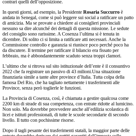
contrari quelli dell’opposizione.
In questi giorni, ad esempio, la Presidente
Rosaria Succurro
è
andata in Senegal, come si può leggere sui social a ratificare un patto
di amicizia. Ma se provate a chiedere ai consiglieri provinciali
nessuno sa dire alcunché dei dettagli di questa missione. Le sedute
del consiglio sono rarissime. A Cosenza l’ultima si è tenuta in
dicembre. Di solito ci si limita a ratificare atti necessari. Anche la
Commissione controllo e garanzia si riunisce poco perché poco ha
da discutere. Il termine per ratificare il bilancio era fissato per
febbraio, ma è abbondantemente scaduto senza troppi clamori.
L’ultimo che si ritrova sul sito istituzionale dell’ente è il consuntivo
2022 che fa registrare un passivo di 43 milioni.Una situazione
finanziaria simile a tante altre province d’Italia. Tutta colpa della
famosa Del Rio, che ha tagliato nettamente i trasferimenti alle
Province, senza però toglierle le funzioni.
La Provincia di Cosenza, così, è chiamata a gestire qualcosa come
2200 km di strade di sua competenza, con entrate ridotte al lumicino.
Non solo. Ma dovrebbe provvedere anche all’edilizia scolastica di
licei e istituti professionali, di tutte le scuole secondarie di secondo
livello. Il tutto con pochissime risorse.
Dopo il tagli pesante dei trasferimenti statali, la maggior parte delle
entrate dovrebbe derivare dai gettiti garantiti dall’imposta sulle