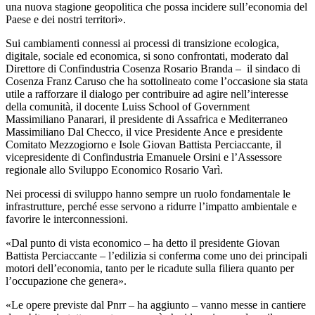
una nuova stagione geopolitica che possa incidere sull’economia del
Paese e dei nostri territori».
Sui cambiamenti connessi ai processi di transizione ecologica,
digitale, sociale ed economica, si sono confrontati, moderato dal
Direttore di Confindustria Cosenza Rosario Branda –
il sindaco di
Cosenza Franz Caruso che ha sottolineato come l’occasione sia stata
utile a rafforzare il dialogo per contribuire ad agire nell’interesse
della comunità, il docente Luiss School of Government
Massimiliano Panarari, il presidente di Assafrica e Mediterraneo
Massimiliano Dal Checco, il vice Presidente Ance e presidente
Comitato Mezzogiorno e Isole Giovan Battista Perciaccante, il
vicepresidente di Confindustria Emanuele Orsini e l’Assessore
regionale allo Sviluppo Economico Rosario Varì.
Nei processi di sviluppo hanno sempre un ruolo fondamentale le
infrastrutture, perché esse servono a ridurre l’impatto ambientale e
favorire le interconnessioni.
«Dal punto di vista economico – ha detto il presidente Giovan
Battista Perciaccante – l’edilizia si conferma come uno dei principali
motori dell’economia, tanto per le ricadute sulla filiera quanto per
l’occupazione che genera».
«Le opere previste dal Pnrr – ha aggiunto – vanno messe in cantiere