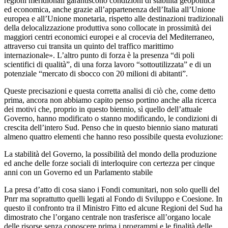
regioni meridionali garantiscono condizioni di stabilità geopolitica
ed economica, anche grazie all’appartenenza dell’Italia all’Unione
europea e all’Unione monetaria, rispetto alle destinazioni tradizionali
della delocalizzazione produttiva sono collocate in prossimità dei
maggiori centri economici europei e al crocevia del Mediterraneo,
attraverso cui transita un quinto del traffico marittimo
internazionale». L’altro punto di forza è la presenza “di poli
scientifici di qualità”, di una forza lavoro “sottoutilizzata” e di un
potenziale “mercato di sbocco con 20 milioni di abitanti”.
Queste precisazioni e questa corretta analisi di ciò che, come detto
prima, ancora non abbiamo capito penso portino anche alla ricerca
dei motivi che, proprio in questo biennio, sì quello dell’attuale
Governo, hanno modificato o stanno modificando, le condizioni di
crescita dell’intero Sud. Penso che in questo biennio siano maturati
almeno quattro elementi che hanno reso possibile questa evoluzione:
La stabilità del Governo, la possibilità del mondo della produzione
ed anche delle forze sociali di interloquire con certezza per cinque
anni con un Governo ed un Parlamento stabile
La presa d’atto di cosa siano i Fondi comunitari, non solo quelli del
Pnrr ma soprattutto quelli legati al Fondo di Sviluppo e Coesione. In
questo il confronto tra il Ministro Fitto ed alcune Regioni del Sud ha
dimostrato che l’organo centrale non trasferisce all’organo locale
delle risorse senza conoscere prima i programmi e le finalità delle