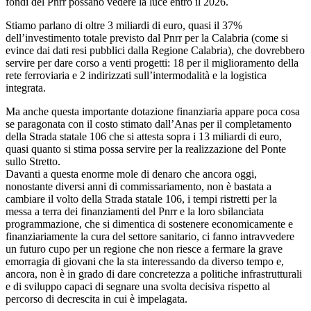
fondi del Pnrr possano vedere la luce entro il 2026.
Stiamo parlano di oltre 3 miliardi di euro, quasi il 37%
dell’investimento totale previsto dal Pnrr per la Calabria (come si
evince dai dati resi pubblici dalla Regione Calabria), che dovrebbero
servire per dare corso a venti progetti: 18 per il miglioramento della
rete ferroviaria e 2 indirizzati sull’intermodalità e la logistica
integrata.
Ma anche questa importante dotazione finanziaria appare poca cosa
se paragonata con il costo stimato dall’Anas per il completamento
della Strada statale 106 che si attesta sopra i 13 miliardi di euro,
quasi quanto si stima possa servire per la realizzazione del Ponte
sullo Stretto.
Davanti a questa enorme mole di denaro che ancora oggi,
nonostante diversi anni di commissariamento, non è bastata a
cambiare il volto della Strada statale 106, i tempi ristretti per la
messa a terra dei finanziamenti del Pnrr e la loro sbilanciata
programmazione, che si dimentica di sostenere economicamente e
finanziariamente la cura del settore sanitario, ci fanno intravvedere
un futuro cupo per un regione che non riesce a fermare la grave
emorragia di giovani che la sta interessando da diverso tempo e,
ancora, non è in grado di dare concretezza a politiche infrastrutturali
e di sviluppo capaci di segnare una svolta decisiva rispetto al
percorso di decrescita in cui è impelagata.