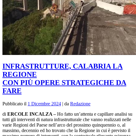
INFRASTRUTTURE, CALABRIA LA
REGIONE
CON PIÙ OPERE STRATEGICHE DA
FARE
Pubblicato il
1 Dicembre 2024
|
da
Redazione
di
ERCOLE INCALZA –
Ho fatto un’attenta e capillare analisi su
tutti gli interventi di natura infrastrutturale che vanno realizzati nelle
varie Regioni del Paese nell’arco del prossimo quinquennio o, al
massimo, decennio ed ho trovato che la Regione in cui è previsto il
massimo numero di interventi, con la contestuale rilevante esigenza