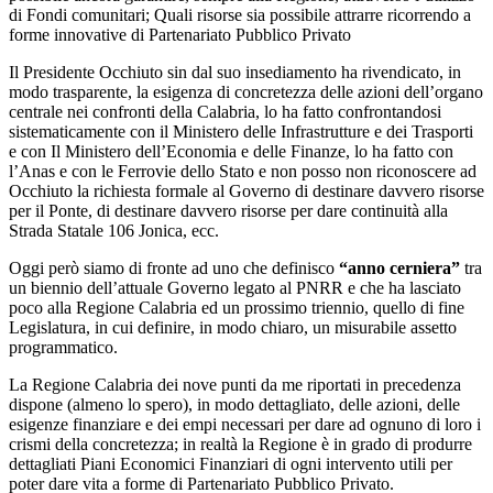
di Fondi comunitari; Quali risorse sia possibile attrarre ricorrendo a
forme innovative di Partenariato Pubblico Privato
Il Presidente Occhiuto sin dal suo insediamento ha rivendicato, in
modo trasparente, la esigenza di concretezza delle azioni dell’organo
centrale nei confronti della Calabria, lo ha fatto confrontandosi
sistematicamente con il Ministero delle Infrastrutture e dei Trasporti
e con Il Ministero dell’Economia e delle Finanze, lo ha fatto con
l’Anas e con le Ferrovie dello Stato e non posso non riconoscere ad
Occhiuto la richiesta formale al Governo di destinare davvero risorse
per il Ponte, di destinare davvero risorse per dare continuità alla
Strada Statale 106 Jonica, ecc.
Oggi però siamo di fronte ad uno che definisco
“anno cerniera”
tra
un biennio dell’attuale Governo legato al PNRR e che ha lasciato
poco alla Regione Calabria ed un prossimo triennio, quello di fine
Legislatura, in cui definire, in modo chiaro, un misurabile assetto
programmatico.
La Regione Calabria dei nove punti da me riportati in precedenza
dispone (almeno lo spero), in modo dettagliato, delle azioni, delle
esigenze finanziare e dei empi necessari per dare ad ognuno di loro i
crismi della concretezza; in realtà la Regione è in grado di produrre
dettagliati Piani Economici Finanziari di ogni intervento utili per
poter dare vita a forme di Partenariato Pubblico Privato.