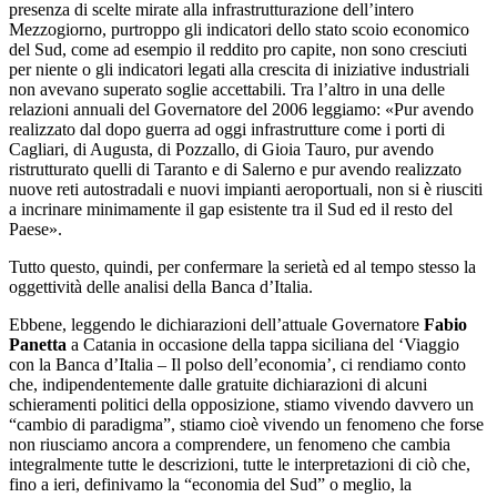
presenza di scelte mirate alla infrastrutturazione dell’intero
Mezzogiorno, purtroppo gli indicatori dello stato scoio economico
del Sud, come ad esempio il reddito pro capite, non sono cresciuti
per niente o gli indicatori legati alla crescita di iniziative industriali
non avevano superato soglie accettabili. Tra l’altro in una delle
relazioni annuali del Governatore del 2006 leggiamo: «Pur avendo
realizzato dal dopo guerra ad oggi infrastrutture come i porti di
Cagliari, di Augusta, di Pozzallo, di Gioia Tauro, pur avendo
ristrutturato quelli di Taranto e di Salerno e pur avendo realizzato
nuove reti autostradali e nuovi impianti aeroportuali, non si è riusciti
a incrinare minimamente il gap esistente tra il Sud ed il resto del
Paese».
Tutto questo, quindi, per confermare la serietà ed al tempo stesso la
oggettività delle analisi della Banca d’Italia.
Ebbene, leggendo le dichiarazioni dell’attuale Governatore
Fabio
Panetta
a Catania in occasione della tappa siciliana del ‘Viaggio
con la Banca d’Italia – Il polso dell’economia’, ci rendiamo conto
che, indipendentemente dalle gratuite dichiarazioni di alcuni
schieramenti politici della opposizione, stiamo vivendo davvero un
“cambio di paradigma”, stiamo cioè vivendo un fenomeno che forse
non riusciamo ancora a comprendere, un fenomeno che cambia
integralmente tutte le descrizioni, tutte le interpretazioni di ciò che,
fino a ieri, definivamo la “economia del Sud” o meglio, la