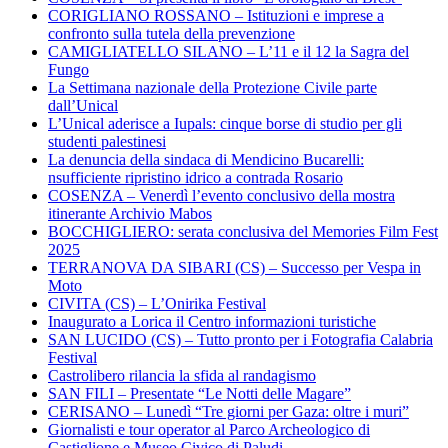
CORIGLIANO ROSSANO – Istituzioni e imprese a
confronto sulla tutela della prevenzione
CAMIGLIATELLO SILANO – L’11 e il 12 la Sagra del
Fungo
La Settimana nazionale della Protezione Civile parte
dall’Unical
L’Unical aderisce a Iupals: cinque borse di studio per gli
studenti palestinesi
La denuncia della sindaca di Mendicino Bucarelli:
nsufficiente ripristino idrico a contrada Rosario
COSENZA – Venerdì l’evento conclusivo della mostra
itinerante Archivio Mabos
BOCCHIGLIERO: serata conclusiva del Memories Film Fest
2025
TERRANOVA DA SIBARI (CS) – Successo per Vespa in
Moto
CIVITA (CS) – L’Onirika Festival
Inaugurato a Lorica il Centro informazioni turistiche
SAN LUCIDO (CS) – Tutto pronto per i Fotografia Calabria
Festival
Castrolibero rilancia la sfida al randagismo
SAN FILI – Presentate “Le Notti delle Magare”
CERISANO – Lunedì “Tre giorni per Gaza: oltre i muri”
Giornalisti e tour operator al Parco Archeologico di
Castiglione e Museo Civico di Paludi