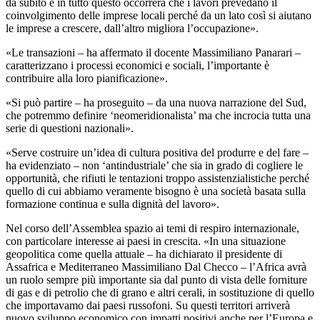
da subito e in tutto questo occorrerà che i lavori prevedano il
coinvolgimento delle imprese locali perché da un lato così si aiutano
le imprese a crescere, dall’altro migliora l’occupazione».
«Le transazioni – ha affermato il docente Massimiliano Panarari –
caratterizzano i processi economici e sociali, l’importante è
contribuire alla loro pianificazione».
«Si può partire – ha proseguito – da una nuova narrazione del Sud,
che potremmo definire ‘neomeridionalista’ ma che incrocia tutta una
serie di questioni nazionali».
«Serve costruire un’idea di cultura positiva del produrre e del fare –
ha evidenziato – non ‘antindustriale’ che sia in grado di cogliere le
opportunità, che rifiuti le tentazioni troppo assistenzialistiche perché
quello di cui abbiamo veramente bisogno è una società basata sulla
formazione continua e sulla dignità del lavoro».
Nel corso dell’Assemblea spazio ai temi di respiro internazionale,
con particolare interesse ai paesi in crescita. «In una situazione
geopolitica come quella attuale – ha dichiarato il presidente di
Assafrica e Mediterraneo Massimiliano Dal Checco – l’Africa avrà
un ruolo sempre più importante sia dal punto di vista delle forniture
di gas e di petrolio che di grano e altri cerali, in sostituzione di quello
che importavamo dai paesi russofoni. Su questi territori arriverà
nuovo sviluppo economico con impatti positivi anche per l’Europa e