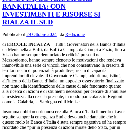
BANKITALIA: CON
INVESTIMENTI E RISORSE SI
RIALZA IL SUD
Pubblicato il
29 Ottobre 2024
|
da
Redazione
di
ERCOLE INCALZA
– Tutti i Governatori della Banca d’Italia
da Menichella a Baffi, da Baffi a Ciampi, da Ciampi a Fazio, fino a
Visco hanno sempre denunciato le criticità presenti nel
Mezzogiorno, hanno sempre elencato le motivazioni che rendeva
inamovibile una serie di vincoli che non consentivano la crescita di
territori ricchi di potenzialità produttive, ricchi di capacità
imprenditoriali elevate. Il Governatore Ciampi, addirittura, istituì,
all’interno della Banca d’Italia, un apposito osservatorio finalizzato
non tanto alla identificazione delle cause di tale fenomeno quanto
alla ricerca di azioni e di strumenti necessari per cercare di annullare
la resistenza alla crescita presente, in modo particolare, in Regioni
come la Calabria, la Sardegna ed il Molise.
Insomma dobbiamo riconoscere alla Banca d’Italia il merito di aver
seguito sempre la emergenza Sud e devo anche dare atto che in
questo ruolo la Banca d’Italia è stata sempre oggettiva ed ha sempre
ricordato che “pur in presenza di azioni mirate dello Stato, pur in