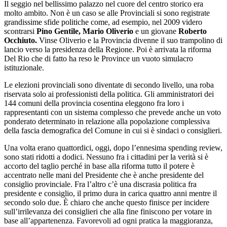
Il seggio nel bellissimo palazzo nel cuore del centro storico era
molto ambito. Non è un caso se alle Provinciali si sono registrate
grandissime sfide politiche come, ad esempio, nel 2009 videro
scontrarsi
Pino Gentile, Mario Oliverio
e un giovane
Roberto
Occhiuto.
Vinse Oliverio e la Provincia divenne il suo trampolino di
lancio verso la presidenza della Regione. Poi è arrivata la riforma
Del Rio che di fatto ha reso le Province un vuoto simulacro
istituzionale.
Le elezioni provinciali sono diventate di secondo livello, una roba
riservata solo ai professionisti della politica. Gli amministratori dei
144 comuni della provincia cosentina eleggono fra loro i
rappresentanti con un sistema complesso che prevede anche un voto
ponderato determinato in relazione alla popolazione complessiva
della fascia demografica del Comune in cui si è sindaci o consiglieri.
Una volta erano quattordici, oggi, dopo l’ennesima spending review,
sono stati ridotti a dodici. Nessuno fra i cittadini per la verità si è
accorto del taglio perché in base alla riforma tutto il potere è
accentrato nelle mani del Presidente che è anche presidente del
consiglio provinciale. Fra l’altro c’è una discrasia politica fra
presidente e consiglio, il primo dura in carica quattro anni mentre il
secondo solo due. È chiaro che anche questo finisce per incidere
sull’irrilevanza dei consiglieri che alla fine finiscono per votare in
base all’appartenenza. Favorevoli ad ogni pratica la maggioranza,