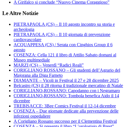
A Girifalco si conclude “Nuovo Cinema Coraggioso”
Le Altre Notizie
PIETRAPAOLA (CS) – Il 10 agosto incontro su storia e
archeologia
PIETRAPAOLA (CS) – Il 10 giornata di prevenzione
cardiovascolare
ACQUAPPESA (CS) / Serata con Cinghios Group il 6
agosto
COSENZA: Cella 121 il libro di Attilio Sabato domani al
Museo multimediale
MARZI (CS) – Venerdì “Radici Reali”
CORIGLIANO ROSSANO – Gli studenti dell’Agrario del
Majorana alla Diga Farneto
DIAMANTE – Vicoli in Festival il 27 e 28 dicembre 2025
Belcastro (CS) il 28 ritorna il tradizionale mercatino di Natale
CORIGLIANO-ROSSANO: Capodanno con i Negramaro
CORIGLIANO-ROSSANO: Tombola benefica Aido il 14
dicembre
TREBISACCE: 3Bee Comics Festival il 12-14 dicembre
COSENZA – Due giornate dedicate alla prevenzione delle
infezioni ospedaliere
A Corigliano Rossano successo per il Clementina Festival
COSENZA – Si presenta il libro “L’orologiaio di Brest”