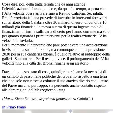
Cosa dire, poi, della tratta ferrata che da anni attende
l’elettrificazione del tratto jonico e, da qualche tempo, aspetta che
l’Alta velocità possa arrivare sino a Reggio Calabria. Se, infatti,
Rete ferroviaria italiana prevede di investire in interventi ferroviari
sul territorio della Calabria oltre 36 miliardi di euro, di cui oltre 16
miliardi già finanziati, la messa a terra di questa ingente mole di
finanziamenti rimane sulla carta di certo per l’anno corrente ma solo
per quanto riguarda i primi interventi per la realizzazione dell’Alta
velocità ferroviaria.
Per il momento l’intervento che pare poter avere una accelerazione
in vista di una sua definizione, ma comunque con una previsione al
2030 per la sua cantierizzazione, è quello relativo al raddoppio della
galleria Santomarco. Per il resto, invece, il prolungamento dell’Alta
velocità fino alla città dei Bronzi rimane assai aleatorio.
Davanti a questo stato di cose, quindi, rimarchiamo la necessità di
un cambio di passo nelle politiche del Governo rispetto a una terra
che non solo non riesce a colmare il suo atavico divario con il resto
del Paese ma che, purtroppo, sta perdendo anche contatto rispetto
alle altre regioni del Mezzogiorno.
(ms)
[Maria Elena Senese è segretaria generale Uil Calabria]
In Primo Piano