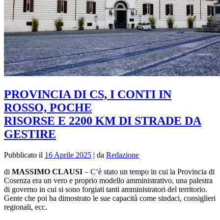
PROVINCIA DI CS, I CONTI IN
ROSSO, POCHE
RISORSE E 2200 KM DI STRADE DA
GESTIRE
Pubblicato il
16 Aprile 2025
|
da
Redazione
di
MASSIMO CLAUSI
– C’è stato un tempo in cui la Provincia di
Cosenza era un vero e proprio modello amministrativo, una palestra
di governo in cui si sono forgiati tanti amministratori del territorio.
Gente che poi ha dimostrato le sue capacità come sindaci, consiglieri
regionali, ecc.