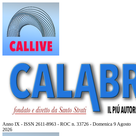
Vai
al
contenuto
Anno IX - ISSN 2611-8963 - ROC n. 33726 - Domenica 9 Agosto
2026