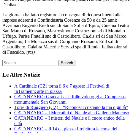
l’Italia».
La giornata ha fatto registrare la consegna di riconoscimenti alle
imprese aderenti a Confindustria Cosenza da 50 e da 25 anni:
Azzinnari Eugenio Eredi snc di Santa Sofia d’Epiro, Cinema Teatro
San Marco di Rossano, Mastrosimone Costruzioni srl di Montalto
Uffugo, Parise Fratelli snc di Castrolibero, Ca.dis srl di San Marco
Argentano, La Molazza sas di Corigliano Rossano, Edil s.d di
Castrolibero, Calabra Maceri e Servizi spa di Rende, Italbacolor srl
di Fuscaldo.
(rcs)
Le Altre Notizie
A Cardinale (CZ) torna il 6 e 7 agosto il Festival di
‘nTramenti: arte in piazza
CATANZARO: Graecalis – il folle volo oggi al Complesso
monumentale San Giovanni
Torre di Ruggiero (CZ) – “Riconosci cristiano la tua dignità”
CATANZARO – I Mercatini di Natale alla Galleria Mancuso
CATANZARO – I misteri del Natale e il cuore antico della
città
CATANZARO – Il 14 da piazza Prefettura la corsa dei