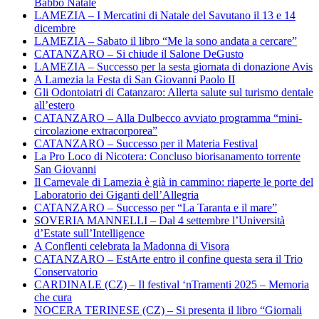
Babbo Natale
LAMEZIA – I Mercatini di Natale del Savutano il 13 e 14
dicembre
LAMEZIA – Sabato il libro “Me la sono andata a cercare”
CATANZARO – Si chiude il Salone DeGusto
LAMEZIA – Successo per la sesta giornata di donazione Avis
A Lamezia la Festa di San Giovanni Paolo II
Gli Odontoiatri di Catanzaro: Allerta salute sul turismo dentale
all’estero
CATANZARO – Alla Dulbecco avviato programma “mini-
circolazione extracorporea”
CATANZARO – Successo per il Materia Festival
La Pro Loco di Nicotera: Concluso biorisanamento torrente
San Giovanni
Il Carnevale di Lamezia è già in cammino: riaperte le porte del
Laboratorio dei Giganti dell’Allegria
CATANZARO – Successo per “La Taranta e il mare”
SOVERIA MANNELLI – Dal 4 settembre l’Università
d’Estate sull’Intelligence
A Conflenti celebrata la Madonna di Visora
CATANZARO – EstArte entro il confine questa sera il Trio
Conservatorio
CARDINALE (CZ) – Il festival ‘nTramenti 2025 – Memoria
che cura
NOCERA TERINESE (CZ) – Si presenta il libro “Giornali