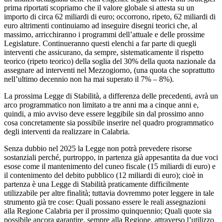
prima riportati scopriamo che il valore globale si attesta su un
importo di circa 62 miliardi di euro; occorrono, ripeto, 62 miliardi di
euro altrimenti continuiamo ad inseguire disegni teorici che, al
massimo, arricchiranno i programmi dell’attuale e delle prossime
Legislature. Continueranno questi elenchi a far parte di quegli
interventi che assicurano, da sempre, sistematicamente il rispetto
teorico (ripeto teorico) della soglia del 30% della quota nazionale da
assegnare ad interventi nel Mezzogiorno, (una quota che soprattutto
nell’ultimo decennio non ha mai superato il 7% – 8%).
La prossima Legge di Stabilità, a differenza delle precedenti, avrà un
arco programmatico non limitato a tre anni ma a cinque anni e,
quindi, a mio avviso deve essere leggibile sin dal prossimo anno
cosa concretamente sia possibile inserire nel quadro programmatico
degli interventi da realizzare in Calabria.
Senza dubbio nel 2025 la Legge non potrà prevedere risorse
sostanziali perché, purtroppo, in partenza già appesantita da due voci
esose come il mantenimento del cuneo fiscale (15 miliardi di euro) e
il contenimento del debito pubblico (12 miliardi di euro); cioè in
partenza è una Legge di Stabilità praticamente difficilmente
utilizzabile per altre finalità; tuttavia dovremmo poter leggere in tale
strumento già tre cose: Quali possano essere le reali assegnazioni
alla Regione Calabria per il prossimo quinquennio; Quali quote sia
possibile ancora garantire, sempre alla Regione, attraverso l’utilizzo