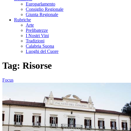
Europarlamento
Consiglio Regionale
Giunta Regionale
Rubriche
Arte
Prelibatezze
I Nostri Vini
Tradizioni
Calabria Suona
Luoghi del Cuore
Tag:
Risorse
Focus