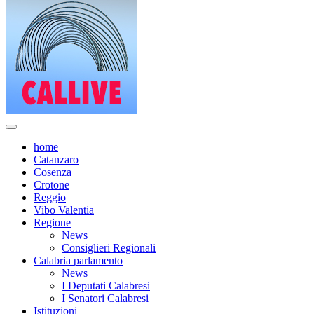
home
Catanzaro
Cosenza
Crotone
Reggio
Vibo Valentia
Regione
News
Consiglieri Regionali
Calabria parlamento
News
I Deputati Calabresi
I Senatori Calabresi
Istituzioni