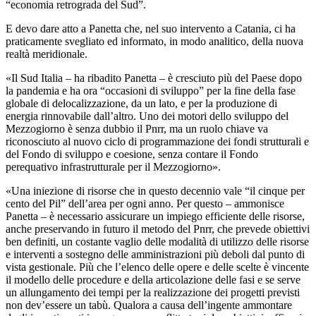
“economia retrograda del Sud”.
E devo dare atto a Panetta che, nel suo intervento a Catania, ci ha
praticamente svegliato ed informato, in modo analitico, della nuova
realtà meridionale.
«Il Sud Italia – ha ribadito Panetta – è cresciuto più del Paese dopo
la pandemia e ha ora “occasioni di sviluppo” per la fine della fase
globale di delocalizzazione, da un lato, e per la produzione di
energia rinnovabile dall’altro. Uno dei motori dello sviluppo del
Mezzogiorno è senza dubbio il Pnrr, ma un ruolo chiave va
riconosciuto al nuovo ciclo di programmazione dei fondi strutturali e
del Fondo di sviluppo e coesione, senza contare il Fondo
perequativo infrastrutturale per il Mezzogiorno».
«Una iniezione di risorse che in questo decennio vale “il cinque per
cento del Pil” dell’area per ogni anno. Per questo – ammonisce
Panetta – è necessario assicurare un impiego efficiente delle risorse,
anche preservando in futuro il metodo del Pnrr, che prevede obiettivi
ben definiti, un costante vaglio delle modalità di utilizzo delle risorse
e interventi a sostegno delle amministrazioni più deboli dal punto di
vista gestionale. Più che l’elenco delle opere e delle scelte è vincente
il modello delle procedure e della articolazione delle fasi e se serve
un allungamento dei tempi per la realizzazione dei progetti previsti
non dev’essere un tabù. Qualora a causa dell’ingente ammontare