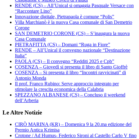
RENDE (CS) – All’Unical si omaggia Pasquale Versace con
“Raccontare Lino”
Innovazione digitale, Pietrapaola è comune “Polis”
Villa Marchianò è la nuova Casa comunale di San Demetrio
Corone
SAN DEMETRIO CORONE (CS) – S’inaugura la nuova
Casa Comunale
PIETRAFITTA (CS) – Domani “Ruga in Fiore”
RENDE – All’Unical il convegno nazionale “Destinazione
Italia”
PAOLA (CS) – Il convegno “Redditi 2025 e Cpb”
COSENZA – Giovedì si presenta il libro di Santo Gioffrè
COSENZA – Si presenta il libro “Incontri ravvicinati” di
Antonio Monda
Il prof. Franco Rubino: Serve approccio integrato per
stimolare la crescita economica della Calabria
SPEZZANO ALBANESE (CS) – Concluso il weekend
dell’Arberia
Le Altre Notizie
CIRÒ MARINA (KR) – Domenica 9 la 20.ma edizione del
Premio Antica Krimisa
Crotone / Ad Humus- Federico Sironi al Castello Carlo V fino