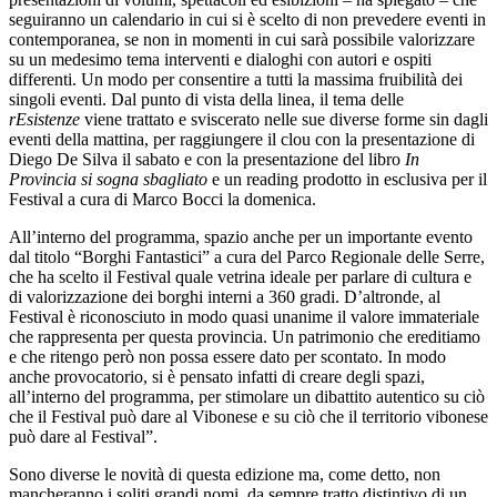
seguiranno un calendario in cui si è scelto di non prevedere eventi in
contemporanea, se non in momenti in cui sarà possibile valorizzare
su un medesimo tema interventi e dialoghi con autori e ospiti
differenti. Un modo per consentire a tutti la massima fruibilità dei
singoli eventi. Dal punto di vista della linea, il tema delle
rEsistenze
viene trattato e sviscerato nelle sue diverse forme sin dagli
eventi della mattina, per raggiungere il clou con la presentazione di
Diego De Silva il sabato e con la presentazione del libro
In
Provincia si sogna sbagliato
e un reading prodotto in esclusiva per il
Festival a cura di Marco Bocci la domenica.
All’interno del programma, spazio anche per un importante evento
dal titolo “Borghi Fantastici” a cura del Parco Regionale delle Serre,
che ha scelto il Festival quale vetrina ideale per parlare di cultura e
di valorizzazione dei borghi interni a 360 gradi. D’altronde, al
Festival è riconosciuto in modo quasi unanime il valore immateriale
che rappresenta per questa provincia. Un patrimonio che ereditiamo
e che ritengo però non possa essere dato per scontato. In modo
anche provocatorio, si è pensato infatti di creare degli spazi,
all’interno del programma, per stimolare un dibattito autentico su ciò
che il Festival può dare al Vibonese e su ciò che il territorio vibonese
può dare al Festival”.
Sono diverse le novità di questa edizione ma, come detto, non
mancheranno i soliti grandi nomi, da sempre tratto distintivo di un