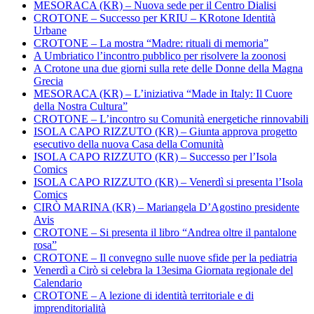
MESORACA (KR) – Nuova sede per il Centro Dialisi
CROTONE – Successo per KRIU – KRotone Identità
Urbane
CROTONE – La mostra “Madre: rituali di memoria”
A Umbriatico l’incontro pubblico per risolvere la zoonosi
A Crotone una due giorni sulla rete delle Donne della Magna
Grecia
MESORACA (KR) – L’iniziativa “Made in Italy: Il Cuore
della Nostra Cultura”
CROTONE – L’incontro su Comunità energetiche rinnovabili
ISOLA CAPO RIZZUTO (KR) – Giunta approva progetto
esecutivo della nuova Casa della Comunità
ISOLA CAPO RIZZUTO (KR) – Successo per l’Isola
Comics
ISOLA CAPO RIZZUTO (KR) – Venerdì si presenta l’Isola
Comics
CIRÒ MARINA (KR) – Mariangela D’Agostino presidente
Avis
CROTONE – Si presenta il libro “Andrea oltre il pantalone
rosa”
CROTONE – Il convegno sulle nuove sfide per la pediatria
Venerdì a Cirò si celebra la 13esima Giornata regionale del
Calendario
CROTONE – A lezione di identità territoriale e di
imprenditorialità