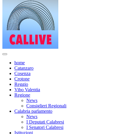
home
Catanzaro
Cosenza
Crotone
Reggio
Vibo Valentia
Regione
News
Consiglieri Regionali
Calabria parlamento
News
I Deputati Calabresi
I Senatori Calabresi
Istituzioni