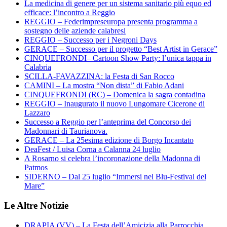
La medicina di genere per un sistema sanitario più equo ed
efficace: l’incontro a Reggio
REGGIO – Federimpreseuropa presenta programma a
sostegno delle aziende calabresi
REGGIO – Successo per i Negroni Days
GERACE – Successo per il progetto “Best Artist in Gerace”
CINQUEFRONDI– Cartoon Show Party: l’unica tappa in
Calabria
SCILLA-FAVAZZINA: la Festa di San Rocco
CAMINI – La mostra “Non dista” di Fabio Adani
CINQUEFRONDI (RC) – Domenica la sagra contadina
REGGIO – Inaugurato il nuovo Lungomare Cicerone di
Lazzaro
Successo a Reggio per l’anteprima del Concorso dei
Madonnari di Taurianova.
GERACE – La 25esima edizione di Borgo Incantato
DeaFest / Luisa Corna a Calanna 24 luglio
A Rosarno si celebra l’incoronazione della Madonna di
Patmos
SIDERNO – Dal 25 luglio “Immersi nel Blu-Festival del
Mare”
Le Altre Notizie
DRAPIA (VV) – La Festa dell’Amicizia alla Parrocchia