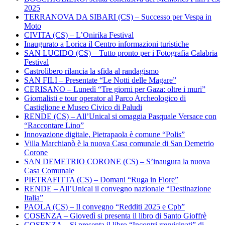
2025
TERRANOVA DA SIBARI (CS) – Successo per Vespa in
Moto
CIVITA (CS) – L’Onirika Festival
Inaugurato a Lorica il Centro informazioni turistiche
SAN LUCIDO (CS) – Tutto pronto per i Fotografia Calabria
Festival
Castrolibero rilancia la sfida al randagismo
SAN FILI – Presentate “Le Notti delle Magare”
CERISANO – Lunedì “Tre giorni per Gaza: oltre i muri”
Giornalisti e tour operator al Parco Archeologico di
Castiglione e Museo Civico di Paludi
RENDE (CS) – All’Unical si omaggia Pasquale Versace con
“Raccontare Lino”
Innovazione digitale, Pietrapaola è comune “Polis”
Villa Marchianò è la nuova Casa comunale di San Demetrio
Corone
SAN DEMETRIO CORONE (CS) – S’inaugura la nuova
Casa Comunale
PIETRAFITTA (CS) – Domani “Ruga in Fiore”
RENDE – All’Unical il convegno nazionale “Destinazione
Italia”
PAOLA (CS) – Il convegno “Redditi 2025 e Cpb”
COSENZA – Giovedì si presenta il libro di Santo Gioffrè
COSENZA – Si presenta il libro “Incontri ravvicinati” di