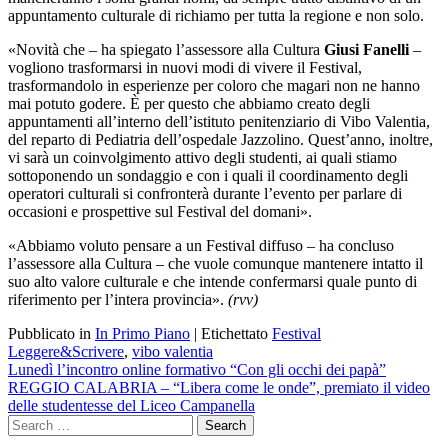
appuntamento culturale di richiamo per tutta la regione e non solo.
«Novità che – ha spiegato l’assessore alla Cultura
Giusi Fanelli
–
vogliono trasformarsi in nuovi modi di vivere il Festival,
trasformandolo in esperienze per coloro che magari non ne hanno
mai potuto godere. È per questo che abbiamo creato degli
appuntamenti all’interno dell’istituto penitenziario di Vibo Valentia,
del reparto di Pediatria dell’ospedale Jazzolino. Quest’anno, inoltre,
vi sarà un coinvolgimento attivo degli studenti, ai quali stiamo
sottoponendo un sondaggio e con i quali il coordinamento degli
operatori culturali si confronterà durante l’evento per parlare di
occasioni e prospettive sul Festival del domani».
«Abbiamo voluto pensare a un Festival diffuso – ha concluso
l’assessore alla Cultura – che vuole comunque mantenere intatto il
suo alto valore culturale e che intende confermarsi quale punto di
riferimento per l’intera provincia».
(rvv)
Pubblicato in
In Primo Piano
|
Etichettato
Festival
Leggere&Scrivere
,
vibo valentia
Navigazione
Lunedì l’incontro online formativo “Con gli occhi dei papà”
REGGIO CALABRIA – “Libera come le onde”, premiato il video
articoli
delle studentesse del Liceo Campanella