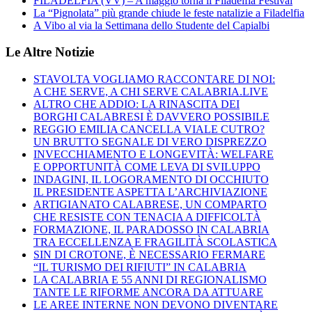
FILADELFIA (VV) – A maggio torna il Filadelfia Festival
La “Pignolata” più grande chiude le feste natalizie a Filadelfia
A Vibo al via la Settimana dello Studente del Capialbi
Le Altre Notizie
STAVOLTA VOGLIAMO RACCONTARE DI NOI:
A CHE SERVE, A CHI SERVE CALABRIA.LIVE
ALTRO CHE ADDIO: LA RINASCITA DEI
BORGHI CALABRESI È DAVVERO POSSIBILE
REGGIO EMILIA CANCELLA VIALE CUTRO?
UN BRUTTO SEGNALE DI VERO DISPREZZO
INVECCHIAMENTO E LONGEVITÀ: WELFARE
E OPPORTUNITÀ COME LEVA DI SVILUPPO
INDAGINI, IL LOGORAMENTO DI OCCHIUTO
IL PRESIDENTE ASPETTA L’ARCHIVIAZIONE
ARTIGIANATO CALABRESE, UN COMPARTO
CHE RESISTE CON TENACIA A DIFFICOLTÀ
FORMAZIONE, IL PARADOSSO IN CALABRIA
TRA ECCELLENZA E FRAGILITÀ SCOLASTICA
SIN DI CROTONE, È NECESSARIO FERMARE
“IL TURISMO DEI RIFIUTI” IN CALABRIA
LA CALABRIA E 55 ANNI DI REGIONALISMO
TANTE LE RIFORME ANCORA DA ATTUARE
LE AREE INTERNE NON DEVONO DIVENTARE