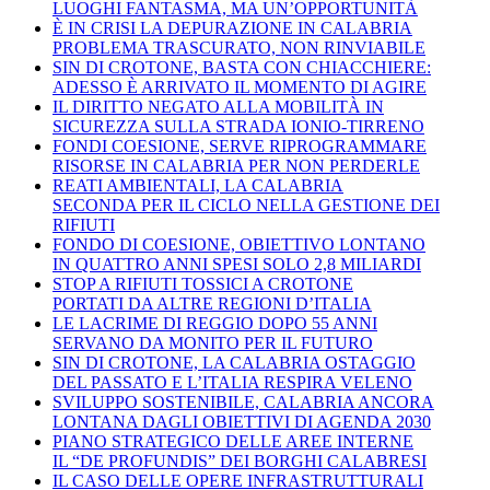
LUOGHI FANTASMA, MA UN’OPPORTUNITÀ
È IN CRISI LA DEPURAZIONE IN CALABRIA
PROBLEMA TRASCURATO, NON RINVIABILE
SIN DI CROTONE, BASTA CON CHIACCHIERE:
ADESSO È ARRIVATO IL MOMENTO DI AGIRE
IL DIRITTO NEGATO ALLA MOBILITÀ IN
SICUREZZA SULLA STRADA IONIO-TIRRENO
FONDI COESIONE, SERVE RIPROGRAMMARE
RISORSE IN CALABRIA PER NON PERDERLE
REATI AMBIENTALI, LA CALABRIA
SECONDA PER IL CICLO NELLA GESTIONE DEI
RIFIUTI
FONDO DI COESIONE, OBIETTIVO LONTANO
IN QUATTRO ANNI SPESI SOLO 2,8 MILIARDI
STOP A RIFIUTI TOSSICI A CROTONE
PORTATI DA ALTRE REGIONI D’ITALIA
LE LACRIME DI REGGIO DOPO 55 ANNI
SERVANO DA MONITO PER IL FUTURO
SIN DI CROTONE, LA CALABRIA OSTAGGIO
DEL PASSATO E L’ITALIA RESPIRA VELENO
SVILUPPO SOSTENIBILE, CALABRIA ANCORA
LONTANA DAGLI OBIETTIVI DI AGENDA 2030
PIANO STRATEGICO DELLE AREE INTERNE
IL “DE PROFUNDIS” DEI BORGHI CALABRESI
IL CASO DELLE OPERE INFRASTRUTTURALI