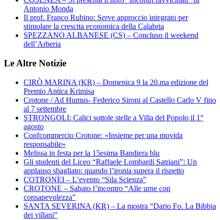
Antonio Monda
Il prof. Franco Rubino: Serve approccio integrato per
stimolare la crescita economica della Calabria
SPEZZANO ALBANESE (CS) – Concluso il weekend
dell’Arberia
Le Altre Notizie
CIRÒ MARINA (KR) – Domenica 9 la 20.ma edizione del
Premio Antica Krimisa
Crotone / Ad Humus- Federico Sironi al Castello Carlo V fino
al 7 settembre
STRONGOLI: Calici sottole stelle a Villa del Popolo il 1°
agosto
Confcommercio Crotone: «Insieme per una movida
responsabile»
Melissa in festa per la 15esima Bandiera blu
Gli studenti del Liceo “Raffaele Lombardi Satriani”: Un
applauso sbagliato: quando l’ironia supera il rispetto
COTRONEI – L’evento “Sila Scienza”
CROTONE – Sabato l’incontro “Alle urne con
consapevolezza”
SANTA SEVERINA (KR) – La mostra “Dario Fo. La Bibbia
dei villani”