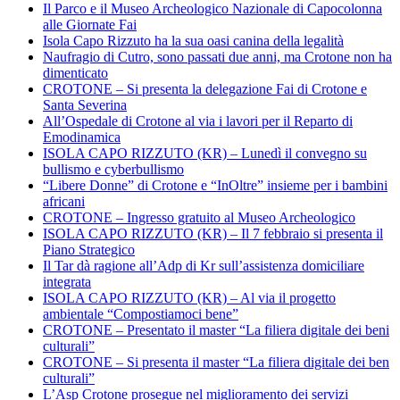
Il Parco e il Museo Archeologico Nazionale di Capocolonna
alle Giornate Fai
Isola Capo Rizzuto ha la sua oasi canina della legalità
Naufragio di Cutro, sono passati due anni, ma Crotone non ha
dimenticato
CROTONE – Si presenta la delegazione Fai di Crotone e
Santa Severina
All’Ospedale di Crotone al via i lavori per il Reparto di
Emodinamica
ISOLA CAPO RIZZUTO (KR) – Lunedì il convegno su
bullismo e cyberbullismo
“Libere Donne” di Crotone e “InOltre” insieme per i bambini
africani
CROTONE – Ingresso gratuito al Museo Archeologico
ISOLA CAPO RIZZUTO (KR) – Il 7 febbraio si presenta il
Piano Strategico
Il Tar dà ragione all’Adp di Kr sull’assistenza domiciliare
integrata
ISOLA CAPO RIZZUTO (KR) – Al via il progetto
ambientale “Compostiamoci bene”
CROTONE – Presentato il master “La filiera digitale dei beni
culturali”
CROTONE – Si presenta il master “La filiera digitale dei ben
culturali”
L’Asp Crotone prosegue nel miglioramento dei servizi