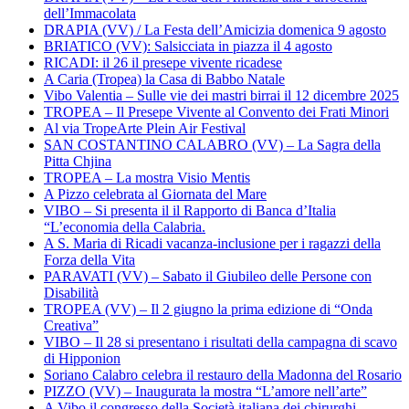
dell’Immacolata
DRAPIA (VV) / La Festa dell’Amicizia domenica 9 agosto
BRIATICO (VV): Salsicciata in piazza il 4 agosto
RICADI: il 26 il presepe vivente ricadese
A Caria (Tropea) la Casa di Babbo Natale
Vibo Valentia – Sulle vie dei mastri birrai il 12 dicembre 2025
TROPEA – Il Presepe Vivente al Convento dei Frati Minori
Al via TropeArte Plein Air Festival
SAN COSTANTINO CALABRO (VV) – La Sagra della
Pitta Chjina
TROPEA – La mostra Visio Mentis
A Pizzo celebrata al Giornata del Mare
VIBO – Si presenta il il Rapporto di Banca d’Italia
“L’economia della Calabria.
A S. Maria di Ricadi vacanza-inclusione per i ragazzi della
Forza della Vita
PARAVATI (VV) – Sabato il Giubileo delle Persone con
Disabilità
TROPEA (VV) – Il 2 giugno la prima edizione di “Onda
Creativa”
VIBO – Il 28 si presentano i risultati della campagna di scavo
di Hipponion
Soriano Calabro celebra il restauro della Madonna del Rosario
PIZZO (VV) – Inaugurata la mostra “L’amore nell’arte”
A Vibo il congresso della Società italiana dei chirurghi