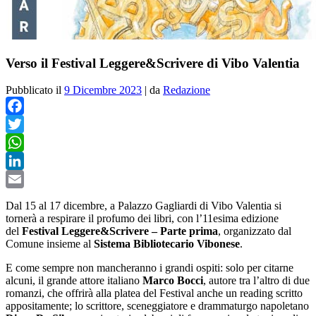
Verso il Festival Leggere&Scrivere di Vibo Valentia
Pubblicato il
9 Dicembre 2023
|
da
Redazione
Facebook
Twitter
WhatsApp
LinkedIn
Email
Dal 15 al 17 dicembre, a Palazzo Gagliardi di Vibo Valentia si
tornerà a respirare il profumo dei libri, con l’11esima edizione
del
Festival Leggere&Scrivere – Parte prima
, organizzato dal
Comune insieme al
Sistema Bibliotecario Vibonese
.
E come sempre non mancheranno i grandi ospiti: solo per citarne
alcuni, il grande attore italiano
Marco Bocci
, autore tra l’altro di due
romanzi, che offrirà alla platea del Festival anche un reading scritto
appositamente; lo scrittore, sceneggiatore e drammaturgo napoletano