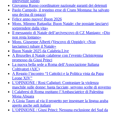
intervenire subito
Giovanna Russo coordinatore nazionale garanti dei detenuti
Paolo Campolo, il reggino eroe di Crans Montana: ha salvato
una decina di ragazzi
Felice anno nuovo! Buon 2026
Mons. Mimmo Battaglia: Buon Natale: che possiate lasciarvi
sorprendere dalla vita»
Il messaggio di Natale dell’arcivescovo di CZ Maniago: «Dio
non resta lontano»
Mons. Giuseppe Alberti (Vescovo di Oppido): «Non
lasciamoci rubare il Natale»
Buon Natale 2025 da Calabria.Live
A Bruxelles il Natale calabrese con l’evento Christojenna
promosso da Giusi Princi
La nuova bella sede a Roma dell’Associazione Italiana
Coltivatori (AIC)
A Reggio l’incontro “I Cattolici e la Politica vista da Papa
Leone XIV”
L’OPINIONE / Rosi Caligiuri: Contrastare la violenza
maschile sulle donne: basta facciate, servono scelte di governo
I Calabresi di Roma ospitano l’Ambasciatrice di Palestina
Mona Abuara
A Gioia Tauro al via il progetto per insegnare la lingua araba
aperto anche agli italiani
L’OPINIONE / Giusi Princi: Nessuna esclusione del Sud da