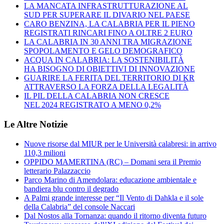
LA MANCATA INFRASTRUTTURAZIONE AL
SUD PER SUPERARE IL DIVARIO NEL PAESE
CARO BENZINA, LA CALABRIA PER IL PIENO
REGISTRATI RINCARI FINO A OLTRE 2 EURO
LA CALABRIA IN 30 ANNI TRA MIGRAZIONE
SPOPOLAMENTO E GELO DEMOGRAFICO
ACQUA IN CALABRIA: LA SOSTENIBILITÀ
HA BISOGNO DI OBIETTIVI DI INNOVAZIONE
GUARIRE LA FERITA DEL TERRITORIO DI KR
ATTRAVERSO LA FORZA DELLA LEGALITÀ
IL PIL DELLA CALABRIA NON CRESCE
NEL 2024 REGISTRATO A MENO 0,2%
Le Altre Notizie
Nuove risorse dal MIUR per le Università calabresi: in arrivo
110,3 milioni
OPPIDO MAMERTINA (RC) – Domani sera il Premio
letterario Palazzaccio
Parco Marino di Amendolara: educazione ambientale e
bandiera blu contro il degrado
A Palmi grande interesse per “Il Vento di Dahkla e il sole
della Calabria” del console Naccari
Dal Nostos alla Tornanza: quando il ritorno diventa futuro