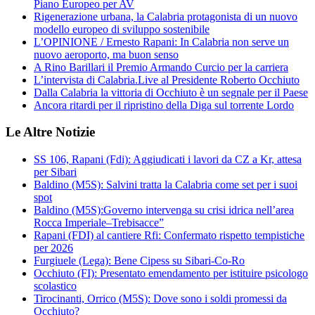
Piano Europeo per AV
Rigenerazione urbana, la Calabria protagonista di un nuovo
modello europeo di sviluppo sostenibile
L’OPINIONE / Ernesto Rapani: In Calabria non serve un
nuovo aeroporto, ma buon senso
A Rino Barillari il Premio Armando Curcio per la carriera
L’intervista di Calabria.Live al Presidente Roberto Occhiuto
Dalla Calabria la vittoria di Occhiuto è un segnale per il Paese
Ancora ritardi per il ripristino della Diga sul torrente Lordo
Le Altre Notizie
SS 106, Rapani (Fdi): Aggiudicati i lavori da CZ a Kr, attesa
per Sibari
Baldino (M5S): Salvini tratta la Calabria come set per i suoi
spot
Baldino (M5S):Governo intervenga su crisi idrica nell’area
Rocca Imperiale–Trebisacce”
Rapani (FDI) al cantiere Rfi: Confermato rispetto tempistiche
per 2026
Furgiuele (Lega): Bene Cipess su Sibari-Co-Ro
Occhiuto (FI): Presentato emendamento per istituire psicologo
scolastico
Tirocinanti, Orrico (M5S): Dove sono i soldi promessi da
Occhiuto?