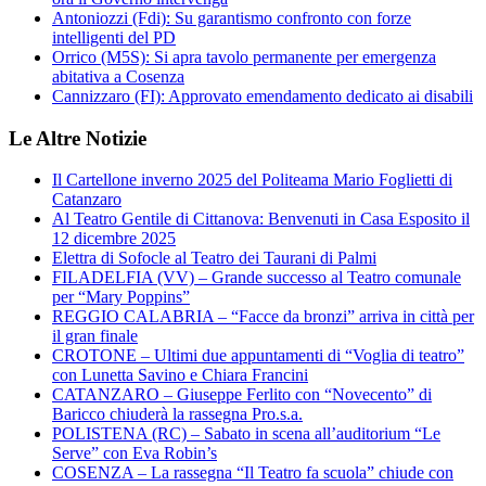
Antoniozzi (Fdi): Su garantismo confronto con forze
intelligenti del PD
Orrico (M5S): Si apra tavolo permanente per emergenza
abitativa a Cosenza
Cannizzaro (FI): Approvato emendamento dedicato ai disabili
Le Altre Notizie
Il Cartellone inverno 2025 del Politeama Mario Foglietti di
Catanzaro
Al Teatro Gentile di Cittanova: Benvenuti in Casa Esposito il
12 dicembre 2025
Elettra di Sofocle al Teatro dei Taurani di Palmi
FILADELFIA (VV) – Grande successo al Teatro comunale
per “Mary Poppins”
REGGIO CALABRIA – “Facce da bronzi” arriva in città per
il gran finale
CROTONE – Ultimi due appuntamenti di “Voglia di teatro”
con Lunetta Savino e Chiara Francini
CATANZARO – Giuseppe Ferlito con “Novecento” di
Baricco chiuderà la rassegna Pro.s.a.
POLISTENA (RC) – Sabato in scena all’auditorium “Le
Serve” con Eva Robin’s
COSENZA – La rassegna “Il Teatro fa scuola” chiude con