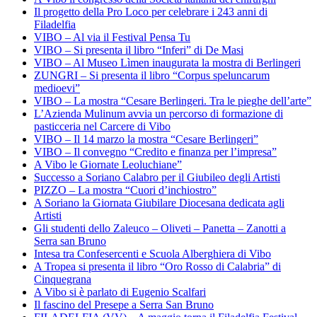
Il progetto della Pro Loco per celebrare i 243 anni di
Filadelfia
VIBO – Al via il Festival Pensa Tu
VIBO – Si presenta il libro “Inferi” di De Masi
VIBO – Al Museo Lìmen inaugurata la mostra di Berlingeri
ZUNGRI – Si presenta il libro “Corpus speluncarum
medioevi”
VIBO – La mostra “Cesare Berlingeri. Tra le pieghe dell’arte”
L’Azienda Mulinum avvia un percorso di formazione di
pasticceria nel Carcere di Vibo
VIBO – Il 14 marzo la mostra “Cesare Berlingeri”
VIBO – Il convegno “Credito e finanza per l’impresa”
A Vibo le Giornate Leoluchiane”
Successo a Soriano Calabro per il Giubileo degli Artisti
PIZZO – La mostra “Cuori d’inchiostro”
A Soriano la Giornata Giubilare Diocesana dedicata agli
Artisti
Gli studenti dello Zaleuco – Oliveti – Panetta – Zanotti a
Serra san Bruno
Intesa tra Confesercenti e Scuola Alberghiera di Vibo
A Tropea si presenta il libro “Oro Rosso di Calabria” di
Cinquegrana
A Vibo si è parlato di Eugenio Scalfari
Il fascino del Presepe a Serra San Bruno