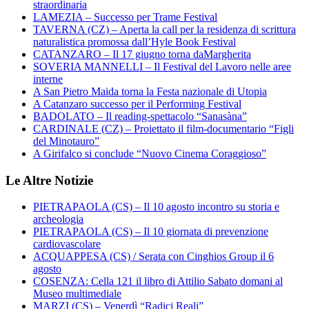
straordinaria
LAMEZIA – Successo per Trame Festival
TAVERNA (CZ) – Aperta la call per la residenza di scrittura
naturalistica promossa dall’Hyle Book Festival
CATANZARO – Il 17 giugno torna daMargherita
SOVERIA MANNELLI – Il Festival del Lavoro nelle aree
interne
A San Pietro Maida torna la Festa nazionale di Utopia
A Catanzaro successo per il Performing Festival
BADOLATO – Il reading-spettacolo “Sanasàna”
CARDINALE (CZ) – Proiettato il film-documentario “Figli
del Minotauro”
A Girifalco si conclude “Nuovo Cinema Coraggioso”
Le Altre Notizie
PIETRAPAOLA (CS) – Il 10 agosto incontro su storia e
archeologia
PIETRAPAOLA (CS) – Il 10 giornata di prevenzione
cardiovascolare
ACQUAPPESA (CS) / Serata con Cinghios Group il 6
agosto
COSENZA: Cella 121 il libro di Attilio Sabato domani al
Museo multimediale
MARZI (CS) – Venerdì “Radici Reali”