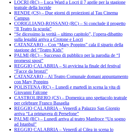
LOCRI (RC) – Luca Ward a Locri il 7 aprile per la stagione
teatrale della locride
RENDE (CS) – Due giorni di proiezioni al Tau Cinema
Campus
CORIGLIANO-ROSSANO (RC) – Si conclude il progetto
“Il Teatro fa scuola”
“Se dicessimo la verità – ultimo capitolo”, l’opera-dibattito
sulla legalità arriva a Crotone e Locri
CATANZARO – Con “Mary Poppins” cala il sipario della
stagione del “Teatro Kids”
PALMI (RC) – Successo di pubblico per la parodia de “I
promessi sposi”
REGGIO CALABRIA – Si avvicina la finale del festival
“Facce da bronzi”
CATANZARO – Al Teatro Comunale domani appuntamento
con Mary Poppins
POLISTENA (RC) – Lunedì e martedì in scena la vita di
Giovanni Falcone
CASTROLIBERO (CS) – Domenica uno spettacolo teatrale
per celebrare Franco Basaglia
REGGIO CALABRIA – Venerdì a Palazzo San Giorgio
arriva “La primavera di Persefone”
PALMI (RC) – Lunedì arriva al teatro Manfroce “Un sogno
ad Istanbul”
REGGIO CALABRIA – Venerdì al Cilea in scena lo