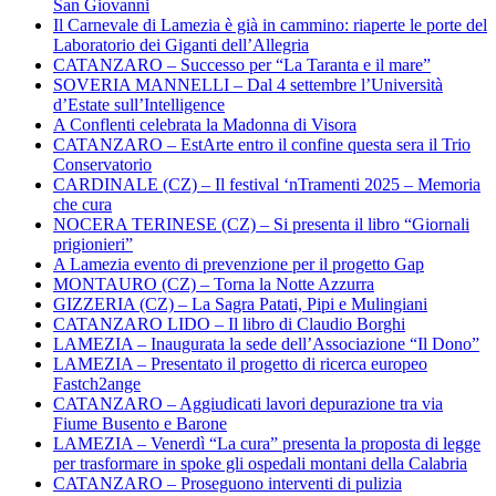
San Giovanni
Il Carnevale di Lamezia è già in cammino: riaperte le porte del
Laboratorio dei Giganti dell’Allegria
CATANZARO – Successo per “La Taranta e il mare”
SOVERIA MANNELLI – Dal 4 settembre l’Università
d’Estate sull’Intelligence
A Conflenti celebrata la Madonna di Visora
CATANZARO – EstArte entro il confine questa sera il Trio
Conservatorio
CARDINALE (CZ) – Il festival ‘nTramenti 2025 – Memoria
che cura
NOCERA TERINESE (CZ) – Si presenta il libro “Giornali
prigionieri”
A Lamezia evento di prevenzione per il progetto Gap
MONTAURO (CZ) – Torna la Notte Azzurra
GIZZERIA (CZ) – La Sagra Patati, Pipi e Mulingiani
CATANZARO LIDO – Il libro di Claudio Borghi
LAMEZIA – Inaugurata la sede dell’Associazione “Il Dono”
LAMEZIA – Presentato il progetto di ricerca europeo
Fastch2ange
CATANZARO – Aggiudicati lavori depurazione tra via
Fiume Busento e Barone
LAMEZIA – Venerdì “La cura” presenta la proposta di legge
per trasformare in spoke gli ospedali montani della Calabria
CATANZARO – Proseguono interventi di pulizia