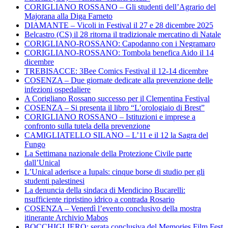
CORIGLIANO ROSSANO – Gli studenti dell’Agrario del
Majorana alla Diga Farneto
DIAMANTE – Vicoli in Festival il 27 e 28 dicembre 2025
Belcastro (CS) il 28 ritorna il tradizionale mercatino di Natale
CORIGLIANO-ROSSANO: Capodanno con i Negramaro
CORIGLIANO-ROSSANO: Tombola benefica Aido il 14
dicembre
TREBISACCE: 3Bee Comics Festival il 12-14 dicembre
COSENZA – Due giornate dedicate alla prevenzione delle
infezioni ospedaliere
A Corigliano Rossano successo per il Clementina Festival
COSENZA – Si presenta il libro “L’orologiaio di Brest”
CORIGLIANO ROSSANO – Istituzioni e imprese a
confronto sulla tutela della prevenzione
CAMIGLIATELLO SILANO – L’11 e il 12 la Sagra del
Fungo
La Settimana nazionale della Protezione Civile parte
dall’Unical
L’Unical aderisce a Iupals: cinque borse di studio per gli
studenti palestinesi
La denuncia della sindaca di Mendicino Bucarelli:
nsufficiente ripristino idrico a contrada Rosario
COSENZA – Venerdì l’evento conclusivo della mostra
itinerante Archivio Mabos
BOCCHIGLIERO: serata conclusiva del Memories Film Fest