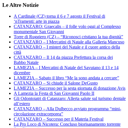
Le Altre Notizie
A Cardinale (CZ) torna il 6 e 7 agosto il Festival di
‘nTramenti: arte in piazza
CATANZARO: Graecalis – il folle volo oggi al Complesso
monumentale San Giovanni
Torre di Ruggiero (CZ) – “Riconosci cristiano la tua dignità”
CATANZARO – I Mercatini di Natale alla Galleria Mancuso
CATANZARO – I misteri del Natale e il cuore antico della
città
CATANZARO – Il 14 da piazza Prefettura la corsa dei
Babbo Natale
LAMEZIA – I Mercatini di Natale del Savutano il 13 e 14
dicembre
LAMEZIA – Sabato il libro “Me la sono andata a cercare”
CATANZARO – Si chiude il Salone DeGusto
LAMEZIA – Successo per la sesta giornata di donazione Avis
A Lamezia la Festa di San Giovanni Paolo II
Gli Odontoiatri di Catanzaro: Allerta salute sul turismo dentale
all’estero
CATANZARO – Alla Dulbecco avviato programma “mini-
circolazione extracorporea”
CATANZARO – Successo per il Materia Festival
La Pro Loco di Nicotera: Concluso biorisanamento torrente