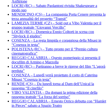
Anfitrione
LOCRI (RC) – Sabato Paolantoni rivisita Shakespeare a
modo suo
MENDICINO (CS) – La compagnia Porta Cenere presenta la
terza annualità del progetto “Transit”
LAMEZIA TERME (CZ) – Sold out a Vibo Valentia per il
gruppo teatrale “Giovanni Vercillo”
LOCRI (RC) – Domenica Ennio Coltorti in scena con
“Shylock il giudeo”
COSENZA – La regia limpida e coraggiosa della Misasi in
“Cosenza in testa”
POLISTENA (RC) – Tutto pronto per il “Premio cultura
cinematografica”
REGGIO CALABRIA – Questo pomeriggio si presenta il
docufilm di Armino e Marzolla
LOCRI (RC) – Partiranno a breve le riprese del film “L’agorà
perduta”
COSENZA – Lunedì verrà proiettato il corto di Caterina
Minasi “Cosenza in testa”
RENDE (CS) – Da lunedì torna al Dam dell’Unical la
rassegna “Il cinefilo”
VIBO VALENTIA – Da domani la prima edizione della
rassegna teatrale “La forza del sorriso”
REGGIO CALABRIA – Ernesto Orrico debutta con “Hamlet
in Pieces” sabato a Spazio Teatro