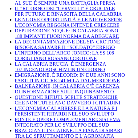
AL SUD È SEMPRE UNA BATTAGLIA PERSA
IL “RITORNO DEI “CERVELLI” È CRUCIALE
PER FUTURO E RINASCITA DELLA CALABRIA
LE NUOVE OPPORTUNITÀ E LE NUOVE SFIDE
L’ECONOMIA REGGINA INTENDE CRESCERE
DEPURAZIONE ACQUE: IN CALABRIA SONO
188 IMPIANTI FUORI NORMA DA ADEGUARE
LA DECONTAMINAZIONE DEL SIN CROTONE
BISOGNA SALVARE IL “SOLDATO” ERRIGO
L’INFERNO DELL’ARCO JONICO: LA SS 106
CORIGLIANO ROSSANO-CROTONE
LA CALABRIA BRUCIA, È EMERGENZA
107 INCENDI BOSCHIVI IN UN GIORNO
EMIGRAZIONE, È RECORD: IN DUE ANNI SONO
PARTITI IN OLTRE 241 MILA DAL MERIDIONE
BALNEAZIONE, IN CALABRIA C’È CARENZA
DI INFORMAZIONE SULL’INQUINAMENTO
QUESTIONE RIFIUTI, SCELTE STRATEGICHE
CHE NON TUTELANO DAVVERO I CITTADINI
L’ECONOMIA CALABRESE E LA NATURA E I
PERSISTENTI RITARDI NEL SUO SVILUPPO
PONTE E OPERE COMPLEMENTARI: SISTEMA
INTEGRATO PER LO SVILUPPO DEL SUD
BRACCIANTI IN CATENE: LA PIANA DI SIBARI
TRA LO SFRUTTAMENTO E L’AGROMAFIA