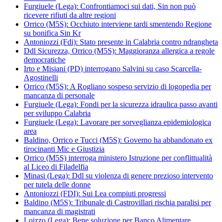
Furgiuele (Lega): Confrontiamoci sui dati, Sin non può
ricevere rifiuti da altre regioni
Orrico (M5S): Occhiuto interviene tardi smentendo Regione
su bonifica Sin Kr
Antoniozzi (Fdi): Stato presente in Calabria contro ndrangheta
Ddl Sicurezza, Orrico (M5S): Maggioranza allergica a regole
democratiche
Irto e Misiani (PD) interrogano Salvini su caso Scarcella-
Agostinelli
Orrico (M5S): A Rogliano sospeso servizio di logopedia per
mancanza di personale
Furgiuele (Lega): Fondi per la sicurezza idraulica passo avanti
per sviluppo Calabria
Furgiuele (Lega): Lavorare per sorveglianza epidemiologica
area
Baldino, Orrico e Tucci (M5S): Governo ha abbandonato ex
tirocinanti Mic e Giustizia
Orrico (M5S) interroga ministero Istruzione per conflittualità
al Liceo di Filadelfia
Minasi (Lega): Ddl su violenza di genere prezioso intervento
per tutela delle donne
Antoniozzi (FDI): Sui Lea compiuti progressi
Baldino (M5S): Tribunale di Castrovillari rischia paralisi per
mancanza di magistrati
Loizzo (Lega): Bene soluzione per Banco Alimentare