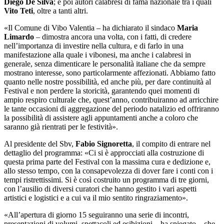
Diego De Silva
; e poi autori calabresi di fama nazionale tra i quali
Vito Teti
, oltre a tanti altri.
«Il Comune di Vibo Valentia – ha dichiarato il sindaco
Maria
Limardo
– dimostra ancora una volta, con i fatti, di credere
nell’importanza di investire nella cultura, e di farlo in una
manifestazione alla quale i vibonesi, ma anche i calabresi in
generale, senza dimenticare le personalità italiane che da sempre
mostrano interesse, sono particolarmente affezionati. Abbiamo fatto
quanto nelle nostre possibilità, ed anche più, per dare continuità al
Festival e non perdere la storicità, garantendo quei momenti di
ampio respiro culturale che, quest’anno, contribuiranno ad arricchire
le tante occasioni di aggregazione del periodo natalizio ed offriranno
la possibilità di assistere agli appuntamenti anche a coloro che
saranno già rientrati per le festività».
Al presidente del Sbv,
Fabio Signoretta
, il compito di entrare nel
dettaglio del programma: «Ci si è approcciati alla costruzione di
questa prima parte del Festival con la massima cura e dedizione e,
allo stesso tempo, con la consapevolezza di dover fare i conti con i
tempi ristrettissimi. Si è così costruito un programma di tre giorni,
con l’ausilio di diversi curatori che hanno gestito i vari aspetti
artistici e logistici e a cui va il mio sentito ringraziamento».
«All’apertura di giorno 15 seguiranno una serie di incontri,
presentazioni di volumi, spettacoli ed esibizioni – ha spiegato – che