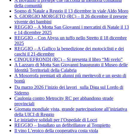
A Bovalino il presepe che racconta la memoria contadina
della comunità
Sogno di Natale a Reggio il 13 dicembre in viale Aldo Moro
S. GIORGIO MORGETO (RC) – Il 26 dicembre il presepe
vivente dei bambini
REGGIO – A Motta San Giovanni i mercatini di Natale il 13
e 14 dicembre 2025
REGGIO – Con Abyss un tuffo nello Stretto il 18 dicembre
2025
REGGIO – A Gallico la benedizione dei motociclisti e dei
caschi il 21-dicembre
CINQUEFRONDI (RC) – Si presenta il libro “Mi svelo”
A Lazzaro di Motta San Giovanni Inaugurato il Museo delle
Identità Territoriali della Calabria
A Mosorrofa premiati gli alunni più meritevoli e un gesto di
bontà
Da marzo 2026 l’inizio dei lavori sulla Diga sul Lordo di
Siderno
Caulonia contro Metrocity RC per abbandono strade
provinciali
Giornata mondiale vista, grande partecipazione all’iniziativa
della UICI di Reggio
Le iniziative solidali per l’Ospedale di Locri
REGGIO – Installato un defibrillatore al Tempietto
Il vino L’eroico della cooperativa costa viola