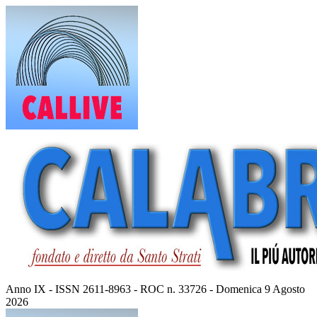
Vai
al
contenuto
Anno IX - ISSN 2611-8963 - ROC n. 33726 - Domenica 9 Agosto
2026