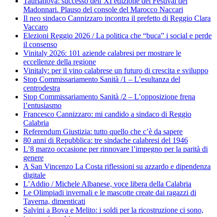
Taurianova: successo dell’XI edizione del Festival dei
Madonnari. Plauso del console del Marocco Naccari
Il neo sindaco Cannizzaro incontra il prefetto di Reggio Clara
Vaccaro
Elezioni Reggio 2026 / La politica che “buca” i social e perde
il consenso
Vinitaly 2026: 101 aziende calabresi per mostrare le
eccellenze della regione
Vinitaly: per il vino calabrese un futuro di crescita e sviluppo
Stop Commissariamento Sanità /1 – L’esultanza del
centrodestra
Stop Commissariamento Sanità /2 – L’opposizione frena
l’entusiasmo
Francesco Cannizzaro: mi candido a sindaco di Reggio
Calabria
Referendum Giustizia: tutto quello che c’è da sapere
80 anni di Repubblica: tre sindache calabresi del 1946
L’8 marzo occasione per rinnovare l’impegno per la parità di
genere
A San Vincenzo La Costa riflessioni su azzardo e dipendenza
digitale
L’Addio / Michele Albanese, voce libera della Calabria
Le Olimpiadi invernali e le mascotte create dai ragazzi di
Taverna, dimenticati
Salvini a Bova e Melito: i soldi per la ricostruzione ci sono,