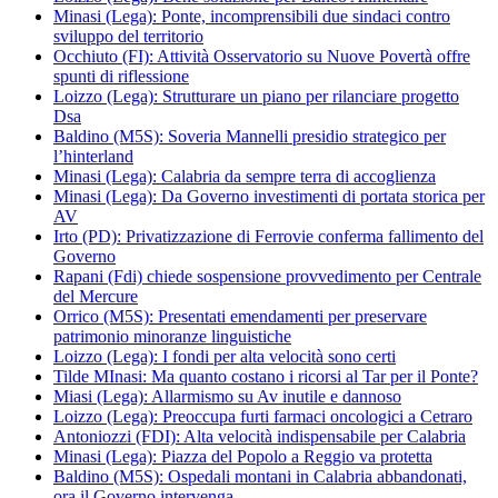
Minasi (Lega): Ponte, incomprensibili due sindaci contro
sviluppo del territorio
Occhiuto (FI): Attività Osservatorio su Nuove Povertà offre
spunti di riflessione
Loizzo (Lega): Strutturare un piano per rilanciare progetto
Dsa
Baldino (M5S): Soveria Mannelli presidio strategico per
l’hinterland
Minasi (Lega): Calabria da sempre terra di accoglienza
Minasi (Lega): Da Governo investimenti di portata storica per
AV
Irto (PD): Privatizzazione di Ferrovie conferma fallimento del
Governo
Rapani (Fdi) chiede sospensione provvedimento per Centrale
del Mercure
Orrico (M5S): Presentati emendamenti per preservare
patrimonio minoranze linguistiche
Loizzo (Lega): I fondi per alta velocità sono certi
Tilde MInasi: Ma quanto costano i ricorsi al Tar per il Ponte?
Miasi (Lega): Allarmismo su Av inutile e dannoso
Loizzo (Lega): Preoccupa furti farmaci oncologici a Cetraro
Antoniozzi (FDI): Alta velocità indispensabile per Calabria
Minasi (Lega): Piazza del Popolo a Reggio va protetta
Baldino (M5S): Ospedali montani in Calabria abbandonati,
ora il Governo intervenga