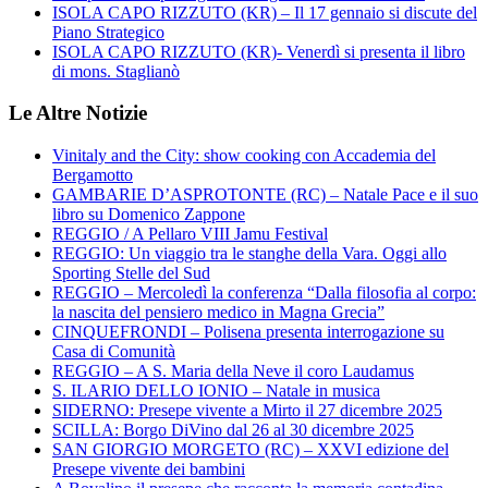
ISOLA CAPO RIZZUTO (KR) – Il 17 gennaio si discute del
Piano Strategico
ISOLA CAPO RIZZUTO (KR)- Venerdì si presenta il libro
di mons. Staglianò
Le Altre Notizie
Vinitaly and the City: show cooking con Accademia del
Bergamotto
GAMBARIE D’ASPROTONTE (RC) – Natale Pace e il suo
libro su Domenico Zappone
REGGIO / A Pellaro VIII Jamu Festival
REGGIO: Un viaggio tra le stanghe della Vara. Oggi allo
Sporting Stelle del Sud
REGGIO – Mercoledì la conferenza “Dalla filosofia al corpo:
la nascita del pensiero medico in Magna Grecia”
CINQUEFRONDI – Polisena presenta interrogazione su
Casa di Comunità
REGGIO – A S. Maria della Neve il coro Laudamus
S. ILARIO DELLO IONIO – Natale in musica
SIDERNO: Presepe vivente a Mirto il 27 dicembre 2025
SCILLA: Borgo DiVino dal 26 al 30 dicembre 2025
SAN GIORGIO MORGETO (RC) – XXVI edizione del
Presepe vivente dei bambini