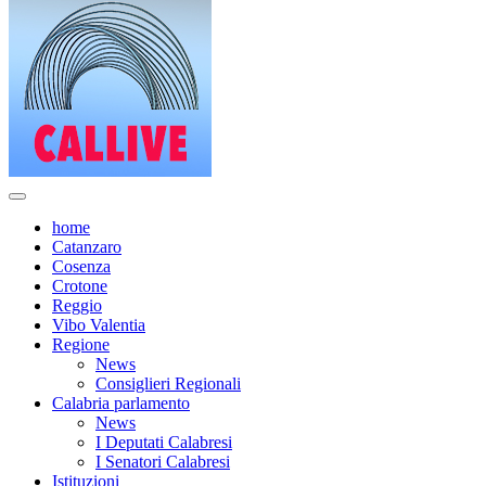
home
Catanzaro
Cosenza
Crotone
Reggio
Vibo Valentia
Regione
News
Consiglieri Regionali
Calabria parlamento
News
I Deputati Calabresi
I Senatori Calabresi
Istituzioni