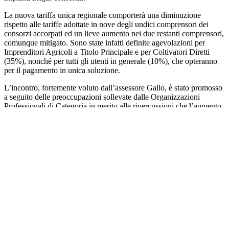
La nuova tariffa unica regionale comporterà una diminuzione
rispetto alle tariffe adottate in nove degli undici comprensori dei
consorzi accorpati ed un lieve aumento nei due restanti comprensori,
comunque mitigato. Sono state infatti definite agevolazioni per
Imprenditori Agricoli a Titolo Principale e per Coltivatori Diretti
(35%), nonché per tutti gli utenti in generale (10%), che opteranno
per il pagamento in unica soluzione.
L’incontro, fortemente voluto dall’assessore Gallo, è stato promosso
a seguito delle preoccupazioni sollevate dalle Organizzazioni
Professionali di Categoria in merito alle ripercussioni che l’aumento
che alcune tariffe avrebbero potuto avere sulle aziende agricole, già
gravate da notevoli difficoltà economiche.
Nel corso della discussione, il Consorzio ha illustrato la necessità di
garantire un gettito sufficiente a coprire i costi di gestione degli
impianti, sottolineando l’importanza di armonizzare le tariffe
sull’intero territorio regionale per superare le sperequazioni
esistenti. Le Associazioni Agricole hanno presentato le loro
proposte per mitigare l’impatto economico sui produttori,
evidenziando il ruolo fondamentale del settore agricolo per lo
sviluppo regionale.
Grazie alla mediazione dell’assessore Gallo ed all’impegno di tutte