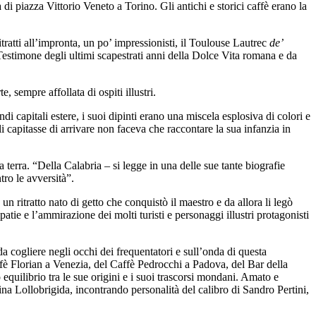
 piazza Vittorio Veneto a Torino. Gli antichi e storici caffè erano la
itratti all’impronta, un po’ impressionisti, il Toulouse Lautrec
de’
. Testimone degli ultimi scapestrati anni della Dolce Vita romana e da
 sempre affollata di ospiti illustri.
i capitali estere, i suoi dipinti erano una miscela esplosiva di colori e
 capitasse di arrivare non faceva che raccontare la sua infanzia in
a terra. “Della Calabria – si legge in una delle sue tante biografie
tro le avversità”.
 ritratto nato di getto che conquistò il maestro e da allora li legò
ie e l’ammirazione dei molti turisti e personaggi illustri protagonisti
da cogliere negli occhi dei frequentatori e sull’onda di questa
affè Florian a Venezia, del Caffè Pedrocchi a Padova, del Bar della
 equilibrio tra le sue origini e i suoi trascorsi mondani. Amato e
Gina Lollobrigida, incontrando personalità del calibro di Sandro Pertini,