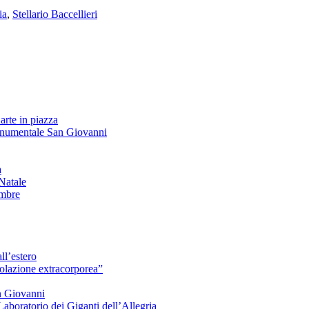
ia
,
Stellario Baccellieri
arte in piazza
onumentale San Giovanni
à
Natale
embre
ll’estero
azione extracorporea”
n Giovanni
Laboratorio dei Giganti dell’Allegria