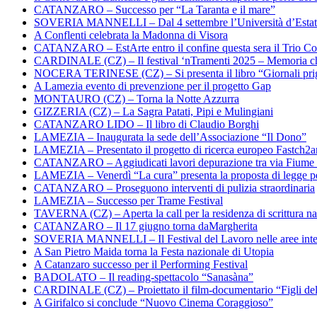
CATANZARO – Successo per “La Taranta e il mare”
SOVERIA MANNELLI – Dal 4 settembre l’Università d’Estate 
A Conflenti celebrata la Madonna di Visora
CATANZARO – EstArte entro il confine questa sera il Trio Co
CARDINALE (CZ) – Il festival ‘nTramenti 2025 – Memoria c
NOCERA TERINESE (CZ) – Si presenta il libro “Giornali prig
A Lamezia evento di prevenzione per il progetto Gap
MONTAURO (CZ) – Torna la Notte Azzurra
GIZZERIA (CZ) – La Sagra Patati, Pipi e Mulingiani
CATANZARO LIDO – Il libro di Claudio Borghi
LAMEZIA – Inaugurata la sede dell’Associazione “Il Dono”
LAMEZIA – Presentato il progetto di ricerca europeo Fastch2
CATANZARO – Aggiudicati lavori depurazione tra via Fiume
LAMEZIA – Venerdì “La cura” presenta la proposta di legge per
CATANZARO – Proseguono interventi di pulizia straordinaria
LAMEZIA – Successo per Trame Festival
TAVERNA (CZ) – Aperta la call per la residenza di scrittura na
CATANZARO – Il 17 giugno torna daMargherita
SOVERIA MANNELLI – Il Festival del Lavoro nelle aree inte
A San Pietro Maida torna la Festa nazionale di Utopia
A Catanzaro successo per il Performing Festival
BADOLATO – Il reading-spettacolo “Sanasàna”
CARDINALE (CZ) – Proiettato il film-documentario “Figli de
A Girifalco si conclude “Nuovo Cinema Coraggioso”