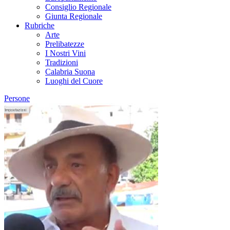
Consiglio Regionale
Giunta Regionale
Rubriche
Arte
Prelibatezze
I Nostri Vini
Tradizioni
Calabria Suona
Luoghi del Cuore
Persone