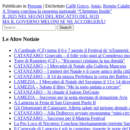
Pubblicato in
Persone
|
Etichettato
Caffè Greco
,
Jonio
,
Reggio Calabr
Navigazione
A Tropea conclusa la rassegna nazionale “Christmas Inside”
IL 2025 NEL SEGNO DEL RISCATTO DEL SUD
articoli
MA IL GOVERNO MELONI SE NE ACCORGERÀ?
Le Altre Notizie
A Cardinale (CZ) torna il 6 e 7 agosto il Festival di ‘nTramenti: 
CATANZARO: Graecalis – il folle volo oggi al Complesso m
Torre di Ruggiero (CZ) – “Riconosci cristiano la tua dignità”
CATANZARO – I Mercatini di Natale alla Galleria Mancuso
CATANZARO – I misteri del Natale e il cuore antico della citt
CATANZARO – Il 14 da piazza Prefettura la corsa dei Babbo 
LAMEZIA – I Mercatini di Natale del Savutano il 13 e 14 dic
LAMEZIA – Sabato il libro “Me la sono andata a cercare”
CATANZARO – Si chiude il Salone DeGusto
LAMEZIA – Successo per la sesta giornata di donazione Avis
A Lamezia la Festa di San Giovanni Paolo II
Gli Odontoiatri di Catanzaro: Allerta salute sul turismo dentale a
CATANZARO – Alla Dulbecco avviato programma “mini-circol
CATANZARO – Successo per il Materia Festival
La Pro Loco di Nicotera: Concluso biorisanamento torrente Sa
Il Carnevale di Lamezia è già in cammino: riaperte le porte del 