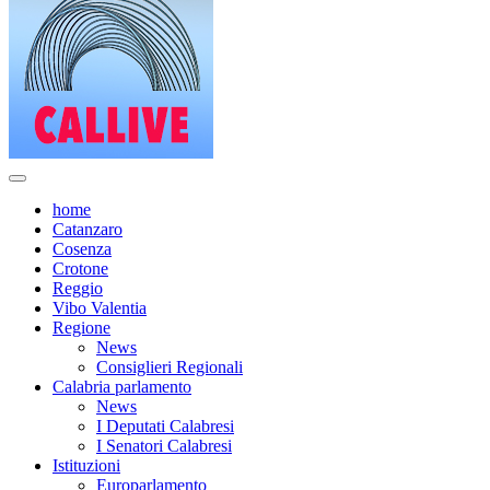
home
Catanzaro
Cosenza
Crotone
Reggio
Vibo Valentia
Regione
News
Consiglieri Regionali
Calabria parlamento
News
I Deputati Calabresi
I Senatori Calabresi
Istituzioni
Europarlamento