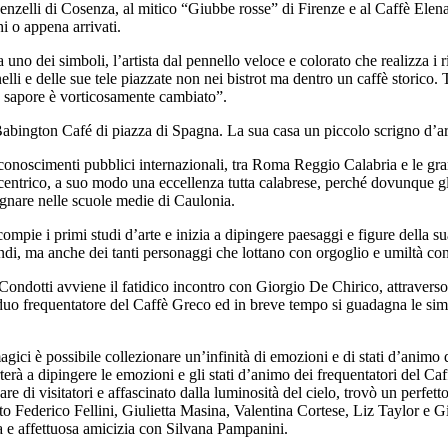
elli di Cosenza, al mitico “Giubbe rosse” di Firenze e al Caffè Elena di
i o appena arrivati.
a uno dei simboli, l’artista dal pennello veloce e colorato che realizza i r
nelli e delle sue tele piazzate non nei bistrot ma dentro un caffè storico
 e sapore è vorticosamente cambiato”.
Babington Café di piazza di Spagna. La sua casa un piccolo scrigno d’arte,
conoscimenti pubblici internazionali, tra Roma Reggio Calabria e le grand
ccentrico, a suo modo una eccellenza tutta calabrese, perché dovunque gli
segnare nelle scuole medie di Caulonia.
ompie i primi studi d’arte e inizia a dipingere paesaggi e figure della su
ofondi, ma anche dei tanti personaggi che lottano con orgoglio e umiltà con
ondotti avviene il fatidico incontro con Giorgio De Chirico, attraverso un
uo frequentatore del Caffè Greco ed in breve tempo si guadagna le simpat
gici è possibile collezionare un’infinità di emozioni e di stati d’animo 
orterà a dipingere le emozioni e gli stati d’animo dei frequentatori del C
e di visitatori e affascinato dalla luminosità del cielo, trovò un perfetto
tratto Federico Fellini, Giulietta Masina, Valentina Cortese, Liz Taylor e 
ga e affettuosa amicizia con Silvana Pampanini.