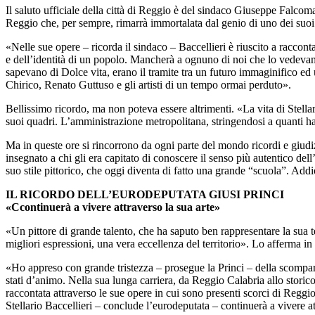
Il saluto ufficiale della città di Reggio è del sindaco Giuseppe Falcomat
Reggio che, per sempre, rimarrà immortalata dal genio di uno dei suoi f
«Nelle sue opere – ricorda il sindaco – Baccellieri è riuscito a raccont
e dell’identità di un popolo. Mancherà a ognuno di noi che lo vedevam
sapevano di Dolce vita, erano il tramite tra un futuro immaginifico ed 
Chirico, Renato Guttuso e gli artisti di un tempo ormai perduto».
Bellissimo ricordo, ma non poteva essere altrimenti. «La vita di Stella
suoi quadri. L’amministrazione metropolitana, stringendosi a quanti ha
Ma in queste ore si rincorrono da ogni parte del mondo ricordi e giudizi
insegnato a chi gli era capitato di conoscere il senso più autentico dell
suo stile pittorico, che oggi diventa di fatto una grande “scuola”. Ad
IL RICORDO DELL’EURODEPUTATA GIUSI PRINCI
«Ccontinuerà a vivere attraverso la sua arte»
«Un pittore di grande talento, che ha saputo ben rappresentare la sua te
migliori espressioni, una vera eccellenza del territorio». Lo afferma i
«Ho appreso con grande tristezza – prosegue la Princi – della scomparsa 
stati d’animo. Nella sua lunga carriera, da Reggio Calabria allo storic
raccontata attraverso le sue opere in cui sono presenti scorci di Reggi
Stellario Baccellieri – conclude l’eurodeputata – continuerà a vivere attr