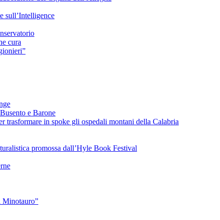
sull’Intelligence
nservatorio
he cura
ionieri”
ange
 Busento e Barone
 trasformare in spoke gli ospedali montani della Calabria
turalistica promossa dall’Hyle Book Festival
rne
l Minotauro”