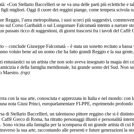
à: «Con Stellario Baccellieri se ne va una delle parti più eclettiche e ta
igli migliori. Oggi il cuore dei reggini piange, come tempera scivola su
are Reggio, l’area metropolitana, i suoi scorci più suggestivi, commoventi
o sul Corso Garibaldi o sul Lungomare Falcomatà intento a narrare stori
un passato ricco di suggestioni, di giorni trascorsi fra i tavoli del Caf
rio – conclude Giuseppe Falcomatà – è stata un sonetto recitato a bassa v
nno voluto bene ad un uomo che ha fatto grandi Reggio e la sua gente, s
 entusiastici su un artista che non solo aveva insegnato la magia dei col
’amicizia e della famiglia meridionale, lui grande uomo del Sud. Non sarà f
dio Maestro.
(rsp)
rra con la sua arte, conosciuta e apprezzata in Italia e nel mondo: con l
n una nota Giusi Princi, europarlamentare FI-PPE, esprimendo profondo co
di Stellario Baccellieri, un talentuoso pittore reggino che si è distinto 
o Caffè Greco di Roma, ha ritratto personaggi illustri e personalità inte
o. Sono vicina alla famiglia per la scomparsa di un grande artista di cu
averso la sua arte, raccontando alle presenti e future generazioni la storia