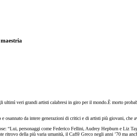
e maestria
i ultimì veri grandi artisti calabresi in giro per il mondo.È morto probabi
o e osannato da intere generazioni di critici e di artisti più giovani, ch
se: “Lui, personaggi come Federico Fellini, Audrey Hepburn e Liz Taylor, 
ente ritrovo della più varia umanità, il Caffè Greco negli anni ’70 ma anch