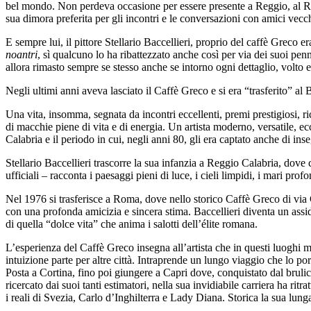
bel mondo. Non perdeva occasione per essere presente a Reggio, al Renz
sua dimora preferita per gli incontri e le conversazioni con amici vecch
E sempre lui, il pittore Stellario Baccellieri, proprio del caffè Greco er
noantri
, sì qualcuno lo ha ribattezzato anche così per via dei suoi pen
allora rimasto sempre se stesso anche se intorno ogni dettaglio, volto
Negli ultimi anni aveva lasciato il Caffè Greco e si era “trasferito” al 
Una vita, insomma, segnata da incontri eccellenti, premi prestigiosi, ri
di macchie piene di vita e di energia. Un artista moderno, versatile, e
Calabria e il periodo in cui, negli anni 80, gli era captato anche di in
Stellario Baccellieri trascorre la sua infanzia a Reggio Calabria, dove c
ufficiali – racconta i paesaggi pieni di luce, i cieli limpidi, i mari pr
Nel 1976 si trasferisce a Roma, dove nello storico Caffè Greco di via C
con una profonda amicizia e sincera stima. Baccellieri diventa un assid
di quella “dolce vita” che anima i salotti dell’élite romana.
L’esperienza del Caffè Greco insegna all’artista che in questi luoghi ma
intuizione parte per altre città. Intraprende un lungo viaggio che lo p
Posta a Cortina, fino poi giungere a Capri dove, conquistato dal brulicar
ricercato dai suoi tanti estimatori, nella sua invidiabile carriera ha ri
i reali di Svezia, Carlo d’Inghilterra e Lady Diana. Storica la sua lun