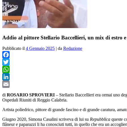
Addio al pittore Stellario Baccellieri, un mix di estro 
Pubblicato il
4 Gennaio 2025
|
da
Redazione
Facebook
Twitter
WhatsApp
LinkedIn
Email
di
ROSARIO SPROVIERI
– Stellario Baccellieri era ormai uno degl
Ospedali Riuniti di Reggio Calabria.
Artista poliedrico, pittore di grande fascino e di grande caratura, amat
Giugno 2020, Simona Casalini scriveva di lui su
Repubblica
queste co
flâneur e paparazzi li ha conosciuti tutti, in quello che era un accogli