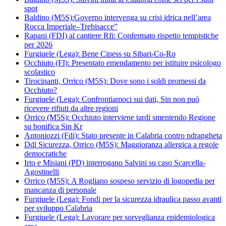
spot
Baldino (M5S):Governo intervenga su crisi idrica nell’area
Rocca Imperiale–Trebisacce”
Rapani (FDI) al cantiere Rfi: Confermato rispetto tempistiche
per 2026
Furgiuele (Lega): Bene Cipess su Sibari-Co-Ro
Occhiuto (FI): Presentato emendamento per istituire psicologo
scolastico
Tirocinanti, Orrico (M5S): Dove sono i soldi promessi da
Occhiuto?
Furgiuele (Lega): Confrontiamoci sui dati, Sin non può
ricevere rifiuti da altre regioni
Orrico (M5S): Occhiuto interviene tardi smentendo Regione
su bonifica Sin Kr
Antoniozzi (Fdi): Stato presente in Calabria contro ndrangheta
Ddl Sicurezza, Orrico (M5S): Maggioranza allergica a regole
democratiche
Irto e Misiani (PD) interrogano Salvini su caso Scarcella-
Agostinelli
Orrico (M5S): A Rogliano sospeso servizio di logopedia per
mancanza di personale
Furgiuele (Lega): Fondi per la sicurezza idraulica passo avanti
per sviluppo Calabria
Furgiuele (Lega): Lavorare per sorveglianza epidemiologica