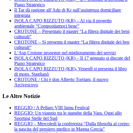
Piano Strategico
Il Tar dà ragione all’Adp di Kr sull’assistenza domiciliare
integrata
ISOLA CAPO RIZZUTO (KR) – Al via il progetto
ambientale “Compostiamoci bene”
CROTONE – Presentato il master “La filiera digitale dei beni
culturali”
CROTONE – Si presenta il master “La filiera digitale dei ben
culturali”
L’Asp Crotone prosegue nel miglioramento dei servizi
ISOLA CAPO RIZZUTO (KR) – Il 17 gennaio si discute del
Piano Strategico
ISOLA CAPO RIZZUTO (KR)- Venerdì si presenta il libro
di mons. Staglianò
CROTONE / Chi è don Alberto Torriani, il nuovo
Arcivescovo
Le Altre Notizie
REGGIO / A Pellaro VIII Jamu Festival
REGGIO: Un viaggio tra le stanghe della Vara. Oggi allo
Sporting Stelle del Sud
REGGIO – Mercoledì la conferenza “Dalla filosofia al corpo:
la nascita del pensiero medico in Magna Grecia”