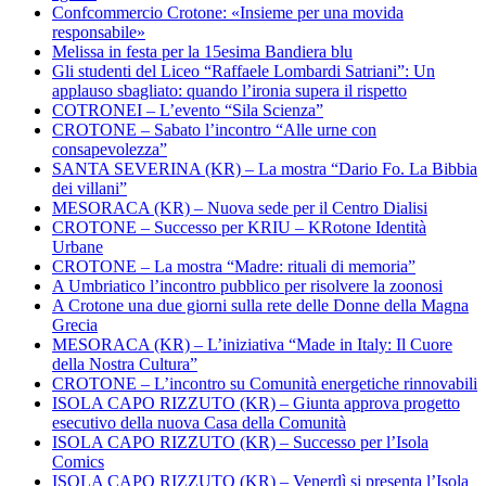
Confcommercio Crotone: «Insieme per una movida
responsabile»
Melissa in festa per la 15esima Bandiera blu
Gli studenti del Liceo “Raffaele Lombardi Satriani”: Un
applauso sbagliato: quando l’ironia supera il rispetto
COTRONEI – L’evento “Sila Scienza”
CROTONE – Sabato l’incontro “Alle urne con
consapevolezza”
SANTA SEVERINA (KR) – La mostra “Dario Fo. La Bibbia
dei villani”
MESORACA (KR) – Nuova sede per il Centro Dialisi
CROTONE – Successo per KRIU – KRotone Identità
Urbane
CROTONE – La mostra “Madre: rituali di memoria”
A Umbriatico l’incontro pubblico per risolvere la zoonosi
A Crotone una due giorni sulla rete delle Donne della Magna
Grecia
MESORACA (KR) – L’iniziativa “Made in Italy: Il Cuore
della Nostra Cultura”
CROTONE – L’incontro su Comunità energetiche rinnovabili
ISOLA CAPO RIZZUTO (KR) – Giunta approva progetto
esecutivo della nuova Casa della Comunità
ISOLA CAPO RIZZUTO (KR) – Successo per l’Isola
Comics
ISOLA CAPO RIZZUTO (KR) – Venerdì si presenta l’Isola