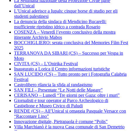
La Settimana nazionale della Protezione Civile parte
dall’Unical
L’Unical aderisce a Iupals: cinque borse di studio per gli
studenti palestinesi
La denuncia della sindaca di Mendicino Bucarelli:
nsufficiente ripristino idrico a contrada Rosario
COSENZA – Venerdì l’evento conclusivo della mostra
itinerante Archivio Mabos
BOCCHIGLIERO: serata conclusiva del Memories Film Fest
2025
TERRANOVA DA SIBARI (CS) – Successo per Vespa in
Moto
CIVITA (CS) – L’Onirika Festival
Inaugurato a Lorica il Centro informazioni turistiche
SAN LUCIDO (CS) – Tutto pronto per i Fotografia Calabria
Festival
Castrolibero rilancia la sfida al randagismo
SAN FILI – Presentate “Le Notti delle Magare”
CERISANO – Lunedì “Tre giorni per Gaza: oltre i muri”
Giornalisti e tour operator al Parco Archeologico di
Castiglione e Museo Civico di Paludi
RENDE (CS) – All’Unical si omaggia Pasquale Versace con
“Raccontare Lino”
Innovazione digitale, Pietrapaola è comune “Polis”
Villa Marchianò è la nuova Casa comunale di San Demetrio