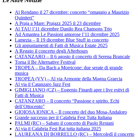
Le Altre Notizie
Al Rendano il 27 dicembre: concerto “omaggio a Maurizio
Quintieri”
A Praja a Mare: Prajazz 2025 il 23 dicembre
Al TAU l’11 dicembre Danilo Rea Chansons Trio
Ad Amantea Le Passioni amorose l’11 dicembre 2025
Lamezia – Il 19 dicembre Blue Stuff in concerto
Gli appuntamenti di Fatti di Musica Estate 2025
A Reggio il concerto degli Afterhours
CATANZARO – Il 6 agosto il concerto di Serena Brancale
Torna il Be Alternative Festival
TROPEA – Da Bach a Morricone: due serate di grande
musica
TROPEA (VV) – Al via Armonie della Magna Graecia
Al via il Catanzaro Jazz Fest
GIMIGLIANO (CZ) – Eugenio Finardi apre i live estivi di
Fatti di Musica
CATANZARO – Il concerto “Passione e spirito. Echi
dell’Ottocento”
GIOIOSA IONICA – Il concerto del duo Mosa-Andaloro
Grande successo per il Calabria Fest Tutta Italiana
PALMI (RC) – Sabato il concerto di Paolo Restani
Al via il Calabria Fest Rai tutta italiana 2025
LAUREANA DI BORRELLO (RC) – Mercoledì il concerto