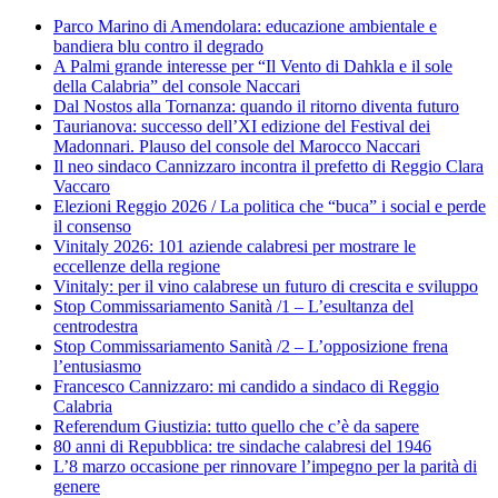
Parco Marino di Amendolara: educazione ambientale e
bandiera blu contro il degrado
A Palmi grande interesse per “Il Vento di Dahkla e il sole
della Calabria” del console Naccari
Dal Nostos alla Tornanza: quando il ritorno diventa futuro
Taurianova: successo dell’XI edizione del Festival dei
Madonnari. Plauso del console del Marocco Naccari
Il neo sindaco Cannizzaro incontra il prefetto di Reggio Clara
Vaccaro
Elezioni Reggio 2026 / La politica che “buca” i social e perde
il consenso
Vinitaly 2026: 101 aziende calabresi per mostrare le
eccellenze della regione
Vinitaly: per il vino calabrese un futuro di crescita e sviluppo
Stop Commissariamento Sanità /1 – L’esultanza del
centrodestra
Stop Commissariamento Sanità /2 – L’opposizione frena
l’entusiasmo
Francesco Cannizzaro: mi candido a sindaco di Reggio
Calabria
Referendum Giustizia: tutto quello che c’è da sapere
80 anni di Repubblica: tre sindache calabresi del 1946
L’8 marzo occasione per rinnovare l’impegno per la parità di
genere