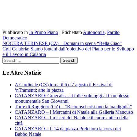
Pubblicato in
In Primo Piano
|
Etichettato
Autonomia
,
Partito
Democratico
Navigazione
NOCERA TERINESE (CZ) – Domani in scena “Bella Ciao”
Cgil Calabria: Siamo lontani dall’obiettivo del Piano per lo Sviluppo
articoli
e il Lavoro in Calabria
Le Altre Notizie
A Cardinale (CZ) torna il 6 e 7 agosto il Festival di
‘nTramenti: arte in piazza
CATANZARO: Graecalis – il folle volo oggi al Complesso
monumentale San Giovanni
Torre di Ruggiero (CZ) – “Riconosci cristiano la tua dignità”
CATANZARO – I Mercatini di Natale alla Galleria Mancuso
CATANZARO – I misteri del Natale e il cuore antico della
città
CATANZARO – Il 14 da piazza Prefettura la corsa dei
Babbo Natale