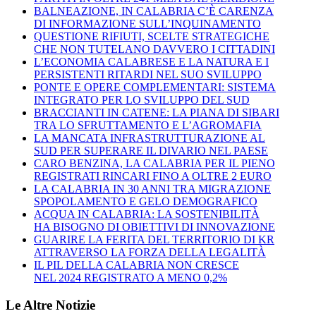
BALNEAZIONE, IN CALABRIA C’È CARENZA
DI INFORMAZIONE SULL’INQUINAMENTO
QUESTIONE RIFIUTI, SCELTE STRATEGICHE
CHE NON TUTELANO DAVVERO I CITTADINI
L’ECONOMIA CALABRESE E LA NATURA E I
PERSISTENTI RITARDI NEL SUO SVILUPPO
PONTE E OPERE COMPLEMENTARI: SISTEMA
INTEGRATO PER LO SVILUPPO DEL SUD
BRACCIANTI IN CATENE: LA PIANA DI SIBARI
TRA LO SFRUTTAMENTO E L’AGROMAFIA
LA MANCATA INFRASTRUTTURAZIONE AL
SUD PER SUPERARE IL DIVARIO NEL PAESE
CARO BENZINA, LA CALABRIA PER IL PIENO
REGISTRATI RINCARI FINO A OLTRE 2 EURO
LA CALABRIA IN 30 ANNI TRA MIGRAZIONE
SPOPOLAMENTO E GELO DEMOGRAFICO
ACQUA IN CALABRIA: LA SOSTENIBILITÀ
HA BISOGNO DI OBIETTIVI DI INNOVAZIONE
GUARIRE LA FERITA DEL TERRITORIO DI KR
ATTRAVERSO LA FORZA DELLA LEGALITÀ
IL PIL DELLA CALABRIA NON CRESCE
NEL 2024 REGISTRATO A MENO 0,2%
Le Altre Notizie