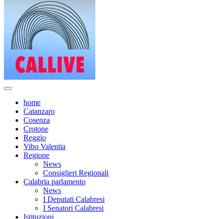
home
Catanzaro
Cosenza
Crotone
Reggio
Vibo Valentia
Regione
News
Consiglieri Regionali
Calabria parlamento
News
I Deputati Calabresi
I Senatori Calabresi
Istituzioni