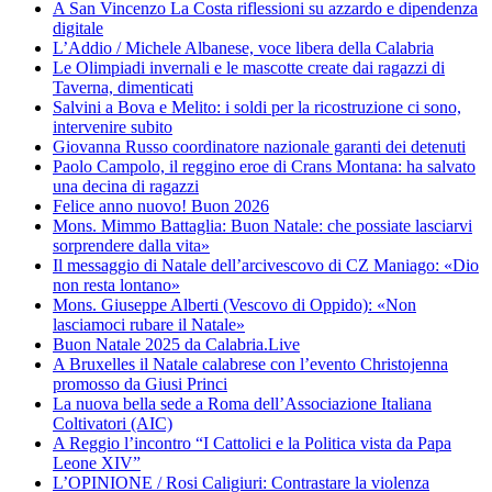
A San Vincenzo La Costa riflessioni su azzardo e dipendenza
digitale
L’Addio / Michele Albanese, voce libera della Calabria
Le Olimpiadi invernali e le mascotte create dai ragazzi di
Taverna, dimenticati
Salvini a Bova e Melito: i soldi per la ricostruzione ci sono,
intervenire subito
Giovanna Russo coordinatore nazionale garanti dei detenuti
Paolo Campolo, il reggino eroe di Crans Montana: ha salvato
una decina di ragazzi
Felice anno nuovo! Buon 2026
Mons. Mimmo Battaglia: Buon Natale: che possiate lasciarvi
sorprendere dalla vita»
Il messaggio di Natale dell’arcivescovo di CZ Maniago: «Dio
non resta lontano»
Mons. Giuseppe Alberti (Vescovo di Oppido): «Non
lasciamoci rubare il Natale»
Buon Natale 2025 da Calabria.Live
A Bruxelles il Natale calabrese con l’evento Christojenna
promosso da Giusi Princi
La nuova bella sede a Roma dell’Associazione Italiana
Coltivatori (AIC)
A Reggio l’incontro “I Cattolici e la Politica vista da Papa
Leone XIV”
L’OPINIONE / Rosi Caligiuri: Contrastare la violenza