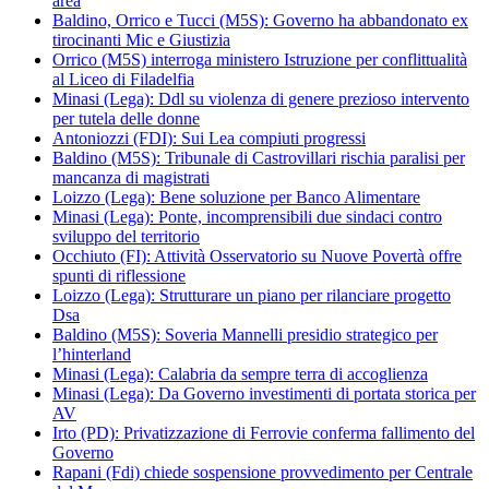
area
Baldino, Orrico e Tucci (M5S): Governo ha abbandonato ex
tirocinanti Mic e Giustizia
Orrico (M5S) interroga ministero Istruzione per conflittualità
al Liceo di Filadelfia
Minasi (Lega): Ddl su violenza di genere prezioso intervento
per tutela delle donne
Antoniozzi (FDI): Sui Lea compiuti progressi
Baldino (M5S): Tribunale di Castrovillari rischia paralisi per
mancanza di magistrati
Loizzo (Lega): Bene soluzione per Banco Alimentare
Minasi (Lega): Ponte, incomprensibili due sindaci contro
sviluppo del territorio
Occhiuto (FI): Attività Osservatorio su Nuove Povertà offre
spunti di riflessione
Loizzo (Lega): Strutturare un piano per rilanciare progetto
Dsa
Baldino (M5S): Soveria Mannelli presidio strategico per
l’hinterland
Minasi (Lega): Calabria da sempre terra di accoglienza
Minasi (Lega): Da Governo investimenti di portata storica per
AV
Irto (PD): Privatizzazione di Ferrovie conferma fallimento del
Governo
Rapani (Fdi) chiede sospensione provvedimento per Centrale