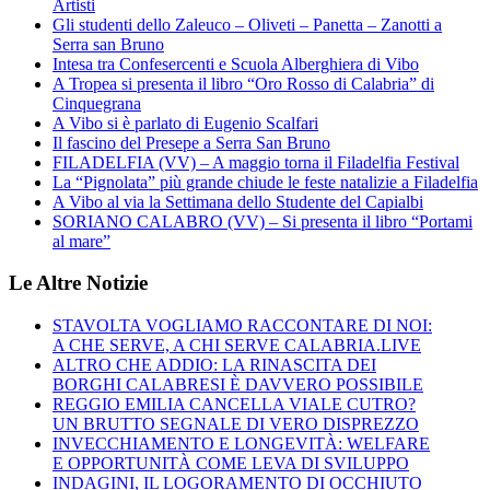
Artisti
Gli studenti dello Zaleuco – Oliveti – Panetta – Zanotti a
Serra san Bruno
Intesa tra Confesercenti e Scuola Alberghiera di Vibo
A Tropea si presenta il libro “Oro Rosso di Calabria” di
Cinquegrana
A Vibo si è parlato di Eugenio Scalfari
Il fascino del Presepe a Serra San Bruno
FILADELFIA (VV) – A maggio torna il Filadelfia Festival
La “Pignolata” più grande chiude le feste natalizie a Filadelfia
A Vibo al via la Settimana dello Studente del Capialbi
SORIANO CALABRO (VV) – Si presenta il libro “Portami
al mare”
Le Altre Notizie
STAVOLTA VOGLIAMO RACCONTARE DI NOI:
A CHE SERVE, A CHI SERVE CALABRIA.LIVE
ALTRO CHE ADDIO: LA RINASCITA DEI
BORGHI CALABRESI È DAVVERO POSSIBILE
REGGIO EMILIA CANCELLA VIALE CUTRO?
UN BRUTTO SEGNALE DI VERO DISPREZZO
INVECCHIAMENTO E LONGEVITÀ: WELFARE
E OPPORTUNITÀ COME LEVA DI SVILUPPO
INDAGINI, IL LOGORAMENTO DI OCCHIUTO