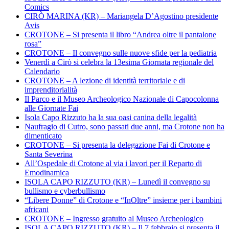
Comics
CIRÒ MARINA (KR) – Mariangela D’Agostino presidente
Avis
CROTONE – Si presenta il libro “Andrea oltre il pantalone
rosa”
CROTONE – Il convegno sulle nuove sfide per la pediatria
Venerdì a Cirò si celebra la 13esima Giornata regionale del
Calendario
CROTONE – A lezione di identità territoriale e di
imprenditorialità
Il Parco e il Museo Archeologico Nazionale di Capocolonna
alle Giornate Fai
Isola Capo Rizzuto ha la sua oasi canina della legalità
Naufragio di Cutro, sono passati due anni, ma Crotone non ha
dimenticato
CROTONE – Si presenta la delegazione Fai di Crotone e
Santa Severina
All’Ospedale di Crotone al via i lavori per il Reparto di
Emodinamica
ISOLA CAPO RIZZUTO (KR) – Lunedì il convegno su
bullismo e cyberbullismo
“Libere Donne” di Crotone e “InOltre” insieme per i bambini
africani
CROTONE – Ingresso gratuito al Museo Archeologico
ISOLA CAPO RIZZUTO (KR) – Il 7 febbraio si presenta il