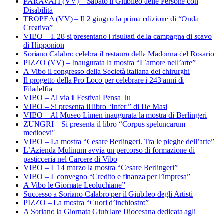
PARAVATI (VV) – Sabato il Giubileo delle Persone con
Disabilità
TROPEA (VV) – Il 2 giugno la prima edizione di “Onda
Creativa”
VIBO – Il 28 si presentano i risultati della campagna di scavo
di Hipponion
Soriano Calabro celebra il restauro della Madonna del Rosario
PIZZO (VV) – Inaugurata la mostra “L’amore nell’arte”
A Vibo il congresso della Società italiana dei chirurghi
Il progetto della Pro Loco per celebrare i 243 anni di
Filadelfia
VIBO – Al via il Festival Pensa Tu
VIBO – Si presenta il libro “Inferi” di De Masi
VIBO – Al Museo Lìmen inaugurata la mostra di Berlingeri
ZUNGRI – Si presenta il libro “Corpus speluncarum
medioevi”
VIBO – La mostra “Cesare Berlingeri. Tra le pieghe dell’arte”
L’Azienda Mulinum avvia un percorso di formazione di
pasticceria nel Carcere di Vibo
VIBO – Il 14 marzo la mostra “Cesare Berlingeri”
VIBO – Il convegno “Credito e finanza per l’impresa”
A Vibo le Giornate Leoluchiane”
Successo a Soriano Calabro per il Giubileo degli Artisti
PIZZO – La mostra “Cuori d’inchiostro”
A Soriano la Giornata Giubilare Diocesana dedicata agli