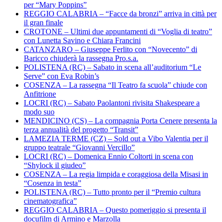
per “Mary Poppins”
REGGIO CALABRIA – “Facce da bronzi” arriva in città per
il gran finale
CROTONE – Ultimi due appuntamenti di “Voglia di teatro”
con Lunetta Savino e Chiara Francini
CATANZARO – Giuseppe Ferlito con “Novecento” di
Baricco chiuderà la rassegna Pro.s.a.
POLISTENA (RC) – Sabato in scena all’auditorium “Le
Serve” con Eva Robin’s
COSENZA – La rassegna “Il Teatro fa scuola” chiude con
Anfitrione
LOCRI (RC) – Sabato Paolantoni rivisita Shakespeare a
modo suo
MENDICINO (CS) – La compagnia Porta Cenere presenta la
terza annualità del progetto “Transit”
LAMEZIA TERME (CZ) – Sold out a Vibo Valentia per il
gruppo teatrale “Giovanni Vercillo”
LOCRI (RC) – Domenica Ennio Coltorti in scena con
“Shylock il giudeo”
COSENZA – La regia limpida e coraggiosa della Misasi in
“Cosenza in testa”
POLISTENA (RC) – Tutto pronto per il “Premio cultura
cinematografica”
REGGIO CALABRIA – Questo pomeriggio si presenta il
docufilm di Armino e Marzolla