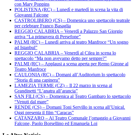
con Mary Poppins
POLISTENA (RC) – Lunedì e martedì in scena la vita di
Giovanni Falcone
CASTROLIBERO (CS) – Domenica uno spettacolo teatrale
per celebrare Franco Basaglia
REGGIO CALABRIA – Venerdì a Palazzo San Giorgio
arriva “La primavera di Persefone”
PALMI (RC) – Lunedì arriva al teatro Manfroce “Un sogno
ad Istanbul”
REGGIO CALABRIA – Venerdì al Cilea in scena lo
spettacolo “Ma non avevamo detto per sempre?”
PALMI (RC) – Applausi a scena aperta per Remo Girone al
Teatro Manfroce
CAULONIA (RC) – Domani all’Auditorium lo spettacolo
“Storia di una capinera”
LAMEZIA TERME (CZ) – Il 22 marzo in scena al
Grandinetti “L’anatra all’arancia”
SAN FILI (CS) – Domenica al Teatro Gambaro lo spettacolo
“Venuti dal mare”
RENDE (CS) – Domani Toni Servillo in scena all’Unical.
Oggi presenta il film “Caracas”
CATANZARO – Al Teatro Comunale l’omaggio a Giovanni
Falcone, Paolo Borsellino ed Emanuela Loi