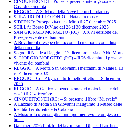
CINQUEFRONDI – Polisena presenta interrogazione su
Casa di Comunità
REGGIO – A S. Maria della Neve il coro Laudamus
S. ILARIO DELLO IONIO – Natale in musica
SIDERNO: Presepe vivente a Mirto il 27 dicembre 2025
SCILLA: Borgo DiVino dal 26 al 30 dicembre 2025
SAN GIORGIO MORGETO (RC) – XXVI edizione del
Presepe vivente dei bambini
A Bovalino il presepe che racconta la memoria contadina
della comunità
Sogno di Natale a Reggio il 13 dicembre in viale Aldo Moro
S. GIORGIO MORGETO (RC) – Il 26 dicembre il presepe
vivente dei bambini
REGGIO – A Motta San Giovanni i mercatini di Natale il 13
e 14 dicembre 2025
REGGIO – Con Abyss un tuffo nello Stretto il 18 dicembre
2025
REGGIO – A Gallico la benedizione dei motociclisti e dei
caschi il 21-dicembre
CINQUEFRONDI (RC) – Si presenta il libro “Mi svelo”
A Lazzaro di Motta San Giovanni Inaugurato il Museo delle
Identità Territoriali della Calabria
A Mosorrofa premiati gli alunni più meritevoli e un gesto di
bontà
Da marzo 2026 l’inizio dei lavori sulla Diga sul Lordo di