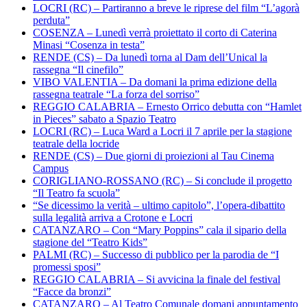
LOCRI (RC) – Partiranno a breve le riprese del film “L’agorà
perduta”
COSENZA – Lunedì verrà proiettato il corto di Caterina
Minasi “Cosenza in testa”
RENDE (CS) – Da lunedì torna al Dam dell’Unical la
rassegna “Il cinefilo”
VIBO VALENTIA – Da domani la prima edizione della
rassegna teatrale “La forza del sorriso”
REGGIO CALABRIA – Ernesto Orrico debutta con “Hamlet
in Pieces” sabato a Spazio Teatro
LOCRI (RC) – Luca Ward a Locri il 7 aprile per la stagione
teatrale della locride
RENDE (CS) – Due giorni di proiezioni al Tau Cinema
Campus
CORIGLIANO-ROSSANO (RC) – Si conclude il progetto
“Il Teatro fa scuola”
“Se dicessimo la verità – ultimo capitolo”, l’opera-dibattito
sulla legalità arriva a Crotone e Locri
CATANZARO – Con “Mary Poppins” cala il sipario della
stagione del “Teatro Kids”
PALMI (RC) – Successo di pubblico per la parodia de “I
promessi sposi”
REGGIO CALABRIA – Si avvicina la finale del festival
“Facce da bronzi”
CATANZARO – Al Teatro Comunale domani appuntamento