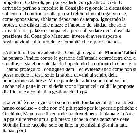
progetto di Calderoli, per poi avallarlo con gli atti concreti. E
arrivando perfino a impedire in Consiglio regionale la discussione
sul tema e il confronto sulla ppa sul referendum abrogativo che,
come opposizione, abbiamo depositato da tempo. Ignorando la
protesta che dilaga nelle piazze e l’appello dei sindaci che sono
arrivati fino a palazzo Campanella per sentirsi dare dei “tifosi” dal
presidente del Consiglio Mancuso, invece di avere risposte e
rassicurazioni sul futuro delle Comunità che rappresentano».
«Addirittura l’ex presidente del Consiglio regionale
Mimmo Tallini
ha puntato l’indice contro la gestione dell’attuale centrodestra che, a
suo dire, si starebbe suicidando impedendo il confronto in Consiglio
– hanno proseguito i consiglieri dem – ed evidenziando come non si
possa mettere la testa sotto la sabbia davanti al sentire della
popolazione calabrese. Ma le parole di Tallini sono condivisibili
anche nella parte in cui si definiscono “pannicelli caldi” le proposte
di affidare e a comitati la gestione dei Lep».
«La verità è che in gioco ci sono i diritti fondamentali dei calabresi –
hanno concluso – e che non c’è più spazio per le ipocrisie politiche e
Occhiuto, Mancuso e il centrodestra dovrebbero richiamare in Aula
la ppa sul referendum al più presto anche in considerazione delle
500mila firme raccolte, solo on line, in pochissimi giorni in tutta
Italia».
(rrc)