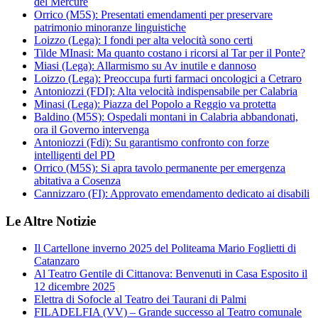
del Mercure
Orrico (M5S): Presentati emendamenti per preservare
patrimonio minoranze linguistiche
Loizzo (Lega): I fondi per alta velocità sono certi
Tilde MInasi: Ma quanto costano i ricorsi al Tar per il Ponte?
Miasi (Lega): Allarmismo su Av inutile e dannoso
Loizzo (Lega): Preoccupa furti farmaci oncologici a Cetraro
Antoniozzi (FDI): Alta velocità indispensabile per Calabria
Minasi (Lega): Piazza del Popolo a Reggio va protetta
Baldino (M5S): Ospedali montani in Calabria abbandonati,
ora il Governo intervenga
Antoniozzi (Fdi): Su garantismo confronto con forze
intelligenti del PD
Orrico (M5S): Si apra tavolo permanente per emergenza
abitativa a Cosenza
Cannizzaro (FI): Approvato emendamento dedicato ai disabili
Le Altre Notizie
Il Cartellone inverno 2025 del Politeama Mario Foglietti di
Catanzaro
Al Teatro Gentile di Cittanova: Benvenuti in Casa Esposito il
12 dicembre 2025
Elettra di Sofocle al Teatro dei Taurani di Palmi
FILADELFIA (VV) – Grande successo al Teatro comunale