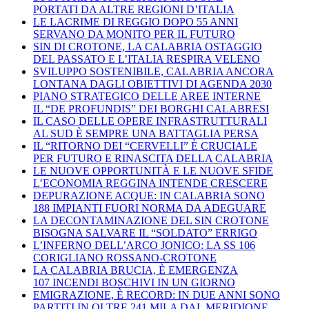
PORTATI DA ALTRE REGIONI D’ITALIA
LE LACRIME DI REGGIO DOPO 55 ANNI
SERVANO DA MONITO PER IL FUTURO
SIN DI CROTONE, LA CALABRIA OSTAGGIO
DEL PASSATO E L’ITALIA RESPIRA VELENO
SVILUPPO SOSTENIBILE, CALABRIA ANCORA
LONTANA DAGLI OBIETTIVI DI AGENDA 2030
PIANO STRATEGICO DELLE AREE INTERNE
IL “DE PROFUNDIS” DEI BORGHI CALABRESI
IL CASO DELLE OPERE INFRASTRUTTURALI
AL SUD È SEMPRE UNA BATTAGLIA PERSA
IL “RITORNO DEI “CERVELLI” È CRUCIALE
PER FUTURO E RINASCITA DELLA CALABRIA
LE NUOVE OPPORTUNITÀ E LE NUOVE SFIDE
L’ECONOMIA REGGINA INTENDE CRESCERE
DEPURAZIONE ACQUE: IN CALABRIA SONO
188 IMPIANTI FUORI NORMA DA ADEGUARE
LA DECONTAMINAZIONE DEL SIN CROTONE
BISOGNA SALVARE IL “SOLDATO” ERRIGO
L’INFERNO DELL’ARCO JONICO: LA SS 106
CORIGLIANO ROSSANO-CROTONE
LA CALABRIA BRUCIA, È EMERGENZA
107 INCENDI BOSCHIVI IN UN GIORNO
EMIGRAZIONE, È RECORD: IN DUE ANNI SONO
PARTITI IN OLTRE 241 MILA DAL MERIDIONE