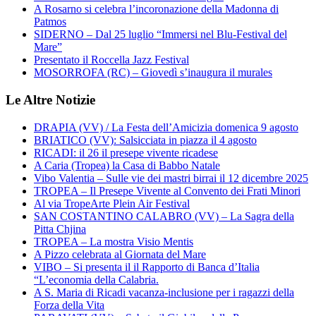
A Rosarno si celebra l’incoronazione della Madonna di
Patmos
SIDERNO – Dal 25 luglio “Immersi nel Blu-Festival del
Mare”
Presentato il Roccella Jazz Festival
MOSORROFA (RC) – Giovedì s’inaugura il murales
Le Altre Notizie
DRAPIA (VV) / La Festa dell’Amicizia domenica 9 agosto
BRIATICO (VV): Salsicciata in piazza il 4 agosto
RICADI: il 26 il presepe vivente ricadese
A Caria (Tropea) la Casa di Babbo Natale
Vibo Valentia – Sulle vie dei mastri birrai il 12 dicembre 2025
TROPEA – Il Presepe Vivente al Convento dei Frati Minori
Al via TropeArte Plein Air Festival
SAN COSTANTINO CALABRO (VV) – La Sagra della
Pitta Chjina
TROPEA – La mostra Visio Mentis
A Pizzo celebrata al Giornata del Mare
VIBO – Si presenta il il Rapporto di Banca d’Italia
“L’economia della Calabria.
A S. Maria di Ricadi vacanza-inclusione per i ragazzi della
Forza della Vita