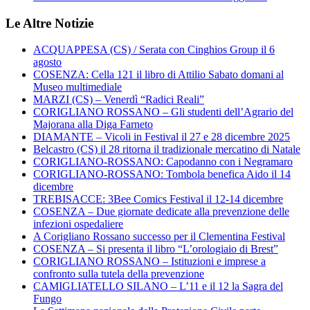
Le Altre Notizie
ACQUAPPESA (CS) / Serata con Cinghios Group il 6
agosto
COSENZA: Cella 121 il libro di Attilio Sabato domani al
Museo multimediale
MARZI (CS) – Venerdì “Radici Reali”
CORIGLIANO ROSSANO – Gli studenti dell’Agrario del
Majorana alla Diga Farneto
DIAMANTE – Vicoli in Festival il 27 e 28 dicembre 2025
Belcastro (CS) il 28 ritorna il tradizionale mercatino di Natale
CORIGLIANO-ROSSANO: Capodanno con i Negramaro
CORIGLIANO-ROSSANO: Tombola benefica Aido il 14
dicembre
TREBISACCE: 3Bee Comics Festival il 12-14 dicembre
COSENZA – Due giornate dedicate alla prevenzione delle
infezioni ospedaliere
A Corigliano Rossano successo per il Clementina Festival
COSENZA – Si presenta il libro “L’orologiaio di Brest”
CORIGLIANO ROSSANO – Istituzioni e imprese a
confronto sulla tutela della prevenzione
CAMIGLIATELLO SILANO – L’11 e il 12 la Sagra del
Fungo