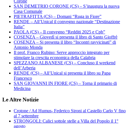
Corone
SAN DEMETRIO CORONE (CS) – S’inaugura la nuova
Casa Comunale
PIETRAFITTA (CS) – Domani “Ruga in Fiore”
RENDE – All’Unical il convegno nazionale “Destinazione
Italia”
PAOLA (CS) – Il convegno “Redditi 2025 e Cpb”
COSENZA – Giovedì si presenta il libro di Santo Gioffrè
COSENZA – Si presenta il libro “Incontri ravvicinati” di
Antonio Monda
Il prof. Franco Rubino: Serve approccio integrato per
stimolare la crescita economica della Calabria
SPEZZANO ALBANESE (CS) – Concluso il weekend
dell’Arberia
RENDE (CS) – All’Unical si presenta il libro su Papa
Francesco
SAN GIOVANNI IN FIORE (CS) – Torna il primario di
Medicina
Le Altre Notizie
Crotone / Ad Humus- Federico Sironi al Castello Carlo V fino
al 7 settembre
STRONGOLI: Calici sottole stelle a Villa del Popolo il 1°
agosto