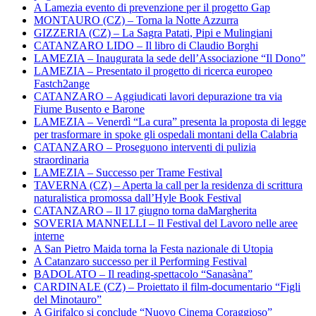
A Lamezia evento di prevenzione per il progetto Gap
MONTAURO (CZ) – Torna la Notte Azzurra
GIZZERIA (CZ) – La Sagra Patati, Pipi e Mulingiani
CATANZARO LIDO – Il libro di Claudio Borghi
LAMEZIA – Inaugurata la sede dell’Associazione “Il Dono”
LAMEZIA – Presentato il progetto di ricerca europeo
Fastch2ange
CATANZARO – Aggiudicati lavori depurazione tra via
Fiume Busento e Barone
LAMEZIA – Venerdì “La cura” presenta la proposta di legge
per trasformare in spoke gli ospedali montani della Calabria
CATANZARO – Proseguono interventi di pulizia
straordinaria
LAMEZIA – Successo per Trame Festival
TAVERNA (CZ) – Aperta la call per la residenza di scrittura
naturalistica promossa dall’Hyle Book Festival
CATANZARO – Il 17 giugno torna daMargherita
SOVERIA MANNELLI – Il Festival del Lavoro nelle aree
interne
A San Pietro Maida torna la Festa nazionale di Utopia
A Catanzaro successo per il Performing Festival
BADOLATO – Il reading-spettacolo “Sanasàna”
CARDINALE (CZ) – Proiettato il film-documentario “Figli
del Minotauro”
A Girifalco si conclude “Nuovo Cinema Coraggioso”