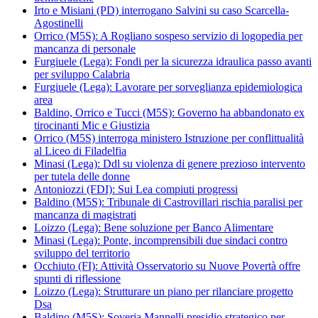
Irto e Misiani (PD) interrogano Salvini su caso Scarcella-
Agostinelli
Orrico (M5S): A Rogliano sospeso servizio di logopedia per
mancanza di personale
Furgiuele (Lega): Fondi per la sicurezza idraulica passo avanti
per sviluppo Calabria
Furgiuele (Lega): Lavorare per sorveglianza epidemiologica
area
Baldino, Orrico e Tucci (M5S): Governo ha abbandonato ex
tirocinanti Mic e Giustizia
Orrico (M5S) interroga ministero Istruzione per conflittualità
al Liceo di Filadelfia
Minasi (Lega): Ddl su violenza di genere prezioso intervento
per tutela delle donne
Antoniozzi (FDI): Sui Lea compiuti progressi
Baldino (M5S): Tribunale di Castrovillari rischia paralisi per
mancanza di magistrati
Loizzo (Lega): Bene soluzione per Banco Alimentare
Minasi (Lega): Ponte, incomprensibili due sindaci contro
sviluppo del territorio
Occhiuto (FI): Attività Osservatorio su Nuove Povertà offre
spunti di riflessione
Loizzo (Lega): Strutturare un piano per rilanciare progetto
Dsa
Baldino (M5S): Soveria Mannelli presidio strategico per