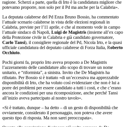
ragione. Scherzi a parte, quella di Irto è la candidatura migliore che
potevamo proporre, non solo per il Pd ma anche per la Calabria».
La deputata calabrese del Pd Enza Bruno Bossio, ha commentato
l’attuale scenario calabrese in vista delle elezioni regionali in
Calabria, previste per l’11 aprile, e che al momento vede in campo
l’attuale sindaco di Napoli,
Luigi de Magistris
(insieme all’ex capo
della Protezione civile in Calabria e già candidato governatore,
Carlo Tansi
), il consigliere regionale del Pd, Nicola Irto, e la quasi
ufficiale candidatura del deputato calabrese di Forza Italia, R
oberto
Occhiuto
.
Pochi giorni fa, proprio Irto aveva proposto a De Magistris
l’azzeramento delle candidature allo scopo di trovare un nome
unitario, e “riformista”, a sinistra. Invito che De Magistris ha
rifiutato. Per Bossio si è trattato «di un’eccessiva ma apprezzabile
disponibilità di Irto, che ha voluto così evidenziare che non è lui a
porre dei problemi per essere candidato a tutti i costi, e che c’erano
ancora le condizioni per una ricomposizione, anche perché Tansi
all’inizio aveva partecipato al nostro tavolo».
«Si è trattato, dunque – ha detto – di un gesto di disponibilità che
ovviamente, considerato il personaggio, non poteva che avere
questo tipo di risposta. Ma non sarei preoccupata».