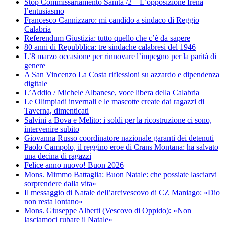
Stop Commissariamento Sanità /2 – L’opposizione frena
l’entusiasmo
Francesco Cannizzaro: mi candido a sindaco di Reggio
Calabria
Referendum Giustizia: tutto quello che c’è da sapere
80 anni di Repubblica: tre sindache calabresi del 1946
L’8 marzo occasione per rinnovare l’impegno per la parità di
genere
A San Vincenzo La Costa riflessioni su azzardo e dipendenza
digitale
L’Addio / Michele Albanese, voce libera della Calabria
Le Olimpiadi invernali e le mascotte create dai ragazzi di
Taverna, dimenticati
Salvini a Bova e Melito: i soldi per la ricostruzione ci sono,
intervenire subito
Giovanna Russo coordinatore nazionale garanti dei detenuti
Paolo Campolo, il reggino eroe di Crans Montana: ha salvato
una decina di ragazzi
Felice anno nuovo! Buon 2026
Mons. Mimmo Battaglia: Buon Natale: che possiate lasciarvi
sorprendere dalla vita»
Il messaggio di Natale dell’arcivescovo di CZ Maniago: «Dio
non resta lontano»
Mons. Giuseppe Alberti (Vescovo di Oppido): «Non
lasciamoci rubare il Natale»