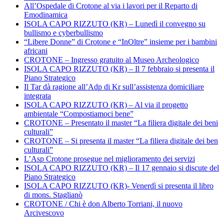
All’Ospedale di Crotone al via i lavori per il Reparto di
Emodinamica
ISOLA CAPO RIZZUTO (KR) – Lunedì il convegno su
bullismo e cyberbullismo
“Libere Donne” di Crotone e “InOltre” insieme per i bambini
africani
CROTONE – Ingresso gratuito al Museo Archeologico
ISOLA CAPO RIZZUTO (KR) – Il 7 febbraio si presenta il
Piano Strategico
Il Tar dà ragione all’Adp di Kr sull’assistenza domiciliare
integrata
ISOLA CAPO RIZZUTO (KR) – Al via il progetto
ambientale “Compostiamoci bene”
CROTONE – Presentato il master “La filiera digitale dei beni
culturali”
CROTONE – Si presenta il master “La filiera digitale dei ben
culturali”
L’Asp Crotone prosegue nel miglioramento dei servizi
ISOLA CAPO RIZZUTO (KR) – Il 17 gennaio si discute del
Piano Strategico
ISOLA CAPO RIZZUTO (KR)- Venerdì si presenta il libro
di mons. Staglianò
CROTONE / Chi è don Alberto Torriani, il nuovo
Arcivescovo