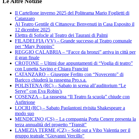
Le Altre Notizie
Il Cartellone inverno 2025 del Politeama Mario Foglietti di
Catanzaro
Al Teatro Gentile di Cittanova: Benvenuti in Casa Esposito il
12 dicembre 2025
Elettra di Sofocle al Teatro dei Taurani di Palmi
FILADELFIA (VV) – Grande successo al Teatro comunale
per “Mary Poppins”
REGGIO CALABRIA – “Facce da bronzi” arriva in città per
il gran finale
CROTONE – Ultimi due appuntamenti di “Voglia di teatro”
con Lunetta Savino e Chiara Francini
CATANZARO – Giuseppe Ferlito con “Novecento” di
Baricco chiuderà la rassegna Pro.s.a.
POLISTENA (RC) – Sabato in scena all’auditorium “Le
Serve” con Eva Robin’s
COSENZA – La rassegna “Il Teatro fa scuola” chiude con
Anfitrione
LOCRI (RC) – Sabato Paolantoni rivisita Shakespeare a
modo suo
MENDICINO (CS) – La compagnia Porta Cenere presenta la
terza annualità del progetto “Transit”
LAMEZIA TERME (CZ) – Sold out a Vibo Valentia per il
gruppo teatrale “Giovanni Vercillo”