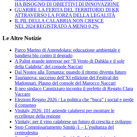
HA BISOGNO DI OBIETTIVI DI INNOVAZIONE
GUARIRE LA FERITA DEL TERRITORIO DI KR
ATTRAVERSO LA FORZA DELLA LEGALITÀ
IL PIL DELLA CALABRIA NON CRESCE
NEL 2024 REGISTRATO A MENO 0,2%
Le Altre Notizie
Parco Marino di Amendolara: educazione ambientale e
bandiera blu contro il degrado
A Palmi grande interesse per “Il Vento di Dahkla e il sole
della Calabria” del console Naccari
Dal Nostos alla Tornanza: quando il ritorno diventa futuro
Taurianova: successo dell’XI edizione del Festival dei
Madonnari. Plauso del console del Marocco Naccari
Il neo sindaco Cannizzaro incontra il prefetto di Reggio Clara
Vaccaro
Elezioni Reggio 2026 / La politica che “buca” i social e perde
il consenso
Vinitaly 2026: 101 aziende calabresi per mostrare le
eccellenze della regione
Vinitaly: per il vino calabrese un futuro di crescita e sviluppo
Stop Commissariamento Sanità /1 – L’esultanza del
centrodestra