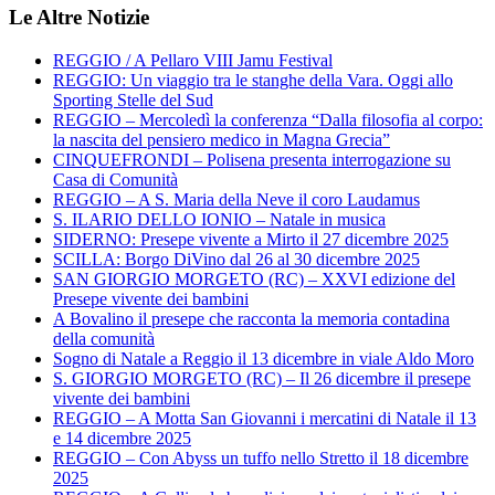
Le Altre Notizie
REGGIO / A Pellaro VIII Jamu Festival
REGGIO: Un viaggio tra le stanghe della Vara. Oggi allo
Sporting Stelle del Sud
REGGIO – Mercoledì la conferenza “Dalla filosofia al corpo:
la nascita del pensiero medico in Magna Grecia”
CINQUEFRONDI – Polisena presenta interrogazione su
Casa di Comunità
REGGIO – A S. Maria della Neve il coro Laudamus
S. ILARIO DELLO IONIO – Natale in musica
SIDERNO: Presepe vivente a Mirto il 27 dicembre 2025
SCILLA: Borgo DiVino dal 26 al 30 dicembre 2025
SAN GIORGIO MORGETO (RC) – XXVI edizione del
Presepe vivente dei bambini
A Bovalino il presepe che racconta la memoria contadina
della comunità
Sogno di Natale a Reggio il 13 dicembre in viale Aldo Moro
S. GIORGIO MORGETO (RC) – Il 26 dicembre il presepe
vivente dei bambini
REGGIO – A Motta San Giovanni i mercatini di Natale il 13
e 14 dicembre 2025
REGGIO – Con Abyss un tuffo nello Stretto il 18 dicembre
2025