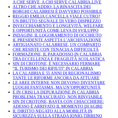
A CHE SERVE, A CHI SERVE CALABRIA.LIVE
ALTRO CHE ADDIO: LA RINASCITA DEI
BORGHI CALABRESI È DAVVERO POSSIBILE
REGGIO EMILIA CANCELLA VIALE CUTRO?
UN BRUTTO SEGNALE DI VERO DISPREZZO
INVECCHIAMENTO E LONGEVITÀ: WELFARE
E OPPORTUNITÀ COME LEVA DI SVILUPPO
INDAGINI, IL LOGORAMENTO DI OCCHIUTO
IL PRESIDENTE ASPETTA L’ARCHIVIAZIONE
ARTIGIANATO CALABRESE, UN COMPARTO
CHE RESISTE CON TENACIA A DIFFICOLTÀ
FORMAZIONE, IL PARADOSSO IN CALABRIA
TRA ECCELLENZA E FRAGILITÀ SCOLASTICA
SIN DI CROTONE, È NECESSARIO FERMARE
“IL TURISMO DEI RIFIUTI” IN CALABRIA
LA CALABRIA E 55 ANNI DI REGIONALISMO
TANTE LE RIFORME ANCORA DA ATTUARE
LE AREE INTERNE NON DEVONO DIVENTARE
LUOGHI FANTASMA, MA UN’OPPORTUNITÀ
È IN CRISI LA DEPURAZIONE IN CALABRIA
PROBLEMA TRASCURATO, NON RINVIABILE
SIN DI CROTONE, BASTA CON CHIACCHIERE:
ADESSO È ARRIVATO IL MOMENTO DI AGIRE
IL DIRITTO NEGATO ALLA MOBILITÀ IN
SICUREZZA SULLA STRADA IONIO-TIRRENO