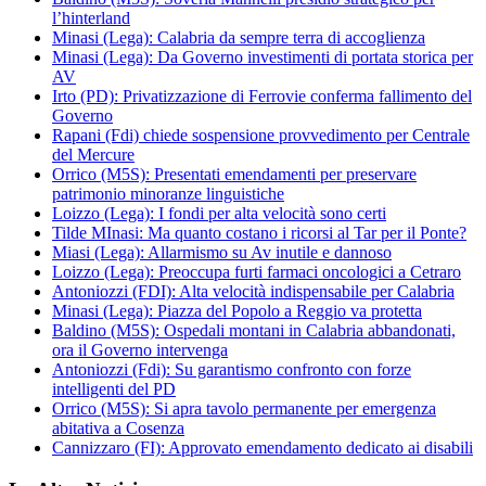
l’hinterland
Minasi (Lega): Calabria da sempre terra di accoglienza
Minasi (Lega): Da Governo investimenti di portata storica per
AV
Irto (PD): Privatizzazione di Ferrovie conferma fallimento del
Governo
Rapani (Fdi) chiede sospensione provvedimento per Centrale
del Mercure
Orrico (M5S): Presentati emendamenti per preservare
patrimonio minoranze linguistiche
Loizzo (Lega): I fondi per alta velocità sono certi
Tilde MInasi: Ma quanto costano i ricorsi al Tar per il Ponte?
Miasi (Lega): Allarmismo su Av inutile e dannoso
Loizzo (Lega): Preoccupa furti farmaci oncologici a Cetraro
Antoniozzi (FDI): Alta velocità indispensabile per Calabria
Minasi (Lega): Piazza del Popolo a Reggio va protetta
Baldino (M5S): Ospedali montani in Calabria abbandonati,
ora il Governo intervenga
Antoniozzi (Fdi): Su garantismo confronto con forze
intelligenti del PD
Orrico (M5S): Si apra tavolo permanente per emergenza
abitativa a Cosenza
Cannizzaro (FI): Approvato emendamento dedicato ai disabili