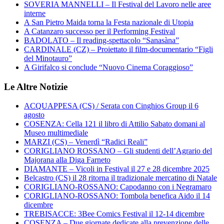
SOVERIA MANNELLI – Il Festival del Lavoro nelle aree
interne
A San Pietro Maida torna la Festa nazionale di Utopia
A Catanzaro successo per il Performing Festival
BADOLATO – Il reading-spettacolo “Sanasàna”
CARDINALE (CZ) – Proiettato il film-documentario “Figli
del Minotauro”
A Girifalco si conclude “Nuovo Cinema Coraggioso”
Le Altre Notizie
ACQUAPPESA (CS) / Serata con Cinghios Group il 6
agosto
COSENZA: Cella 121 il libro di Attilio Sabato domani al
Museo multimediale
MARZI (CS) – Venerdì “Radici Reali”
CORIGLIANO ROSSANO – Gli studenti dell’Agrario del
Majorana alla Diga Farneto
DIAMANTE – Vicoli in Festival il 27 e 28 dicembre 2025
Belcastro (CS) il 28 ritorna il tradizionale mercatino di Natale
CORIGLIANO-ROSSANO: Capodanno con i Negramaro
CORIGLIANO-ROSSANO: Tombola benefica Aido il 14
dicembre
TREBISACCE: 3Bee Comics Festival il 12-14 dicembre
COSENZA – Due giornate dedicate alla prevenzione delle