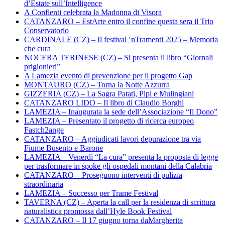
d’Estate sull’Intelligence
A Conflenti celebrata la Madonna di Visora
CATANZARO – EstArte entro il confine questa sera il Trio
Conservatorio
CARDINALE (CZ) – Il festival ‘nTramenti 2025 – Memoria
che cura
NOCERA TERINESE (CZ) – Si presenta il libro “Giornali
prigionieri”
A Lamezia evento di prevenzione per il progetto Gap
MONTAURO (CZ) – Torna la Notte Azzurra
GIZZERIA (CZ) – La Sagra Patati, Pipi e Mulingiani
CATANZARO LIDO – Il libro di Claudio Borghi
LAMEZIA – Inaugurata la sede dell’Associazione “Il Dono”
LAMEZIA – Presentato il progetto di ricerca europeo
Fastch2ange
CATANZARO – Aggiudicati lavori depurazione tra via
Fiume Busento e Barone
LAMEZIA – Venerdì “La cura” presenta la proposta di legge
per trasformare in spoke gli ospedali montani della Calabria
CATANZARO – Proseguono interventi di pulizia
straordinaria
LAMEZIA – Successo per Trame Festival
TAVERNA (CZ) – Aperta la call per la residenza di scrittura
naturalistica promossa dall’Hyle Book Festival
CATANZARO – Il 17 giugno torna daMargherita