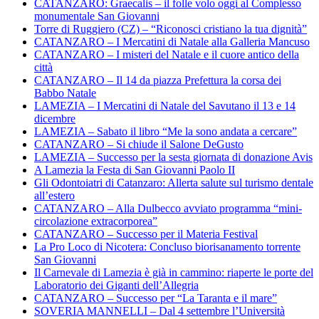
CATANZARO: Graecalis – il folle volo oggi al Complesso
monumentale San Giovanni
Torre di Ruggiero (CZ) – “Riconosci cristiano la tua dignità”
CATANZARO – I Mercatini di Natale alla Galleria Mancuso
CATANZARO – I misteri del Natale e il cuore antico della
città
CATANZARO – Il 14 da piazza Prefettura la corsa dei
Babbo Natale
LAMEZIA – I Mercatini di Natale del Savutano il 13 e 14
dicembre
LAMEZIA – Sabato il libro “Me la sono andata a cercare”
CATANZARO – Si chiude il Salone DeGusto
LAMEZIA – Successo per la sesta giornata di donazione Avis
A Lamezia la Festa di San Giovanni Paolo II
Gli Odontoiatri di Catanzaro: Allerta salute sul turismo dentale
all’estero
CATANZARO – Alla Dulbecco avviato programma “mini-
circolazione extracorporea”
CATANZARO – Successo per il Materia Festival
La Pro Loco di Nicotera: Concluso biorisanamento torrente
San Giovanni
Il Carnevale di Lamezia è già in cammino: riaperte le porte del
Laboratorio dei Giganti dell’Allegria
CATANZARO – Successo per “La Taranta e il mare”
SOVERIA MANNELLI – Dal 4 settembre l’Università