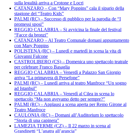
sulla legalità arriva a Crotone e Locri
CATANZARO – Con “Mary Poppins” cala il sipario della
stagione del “Teatro Kids”
PALMI (RC) – Successo di pubblico per la parodia de “I
promessi sposi”
REGGIO CALABRIA – Si avvicina la finale del festival
“Facce da bronzi”
CATANZARO – Al Teatro Comunale domani appuntamento
con Mary Poppins
POLISTENA (RC) – Lunedì e martedì in scena la vita di
Giovanni Falcone
CASTROLIBERO (CS) – Domenica uno spettacolo teatrale
per celebrare Franco Basaglia
REGGIO CALABRIA – Venerdì a Palazzo San Giorgio
arriva “La primavera di Persefone”
PALMI (RC) – Lunedì arriva al teatro Manfroce “Un sogno
ad Istanbul”
REGGIO CALABRIA – Venerdì al Cilea in scena lo
spettacolo “Ma non avevamo detto per sempre?”
PALMI (RC) – Applausi a scena aperta per Remo Girone al
Teatro Manfroce
CAULONIA (RC) – Domani all’Auditorium lo spettacolo
“Storia di una capinera”
LAMEZIA TERME (CZ) – Il 22 marzo in scena al
Grandinetti “L’anatra all’arancia”