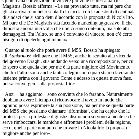
Quanto alla convinzione di vincere più volte espressa da De
Magistris, Bossio afferma: «Le sta provando tutte, ma mi pare che
gli sia arrivato un bello schiaffo in faccia con le adesioni di centinaia
di sindaci che si sono detti d’accordo con la proposta di Nicola Irto.
Mi pare che De Magistris stia facendo marketing aggressivo, il che
dimostra ancora una volta che non ci sono contenuti, ma solo atti
demagogici. Tra l’altro, se uno è convinto di vincere, non c’è certo
bisogno di ripeterlo ogni minuto».
«Quanto al ruolo che potrà avere il M5S, Bossio ha spiegato
all’
Adnkronos
: «Mi pare che il M5S, anche in seguito alla vicenda
del governo Draghi, stia andando verso una ricomposizione, per cui
io spero che quella che per me è la parte migliore del Movimento,
che fra l’altro sono anche tanti colleghi con i quali stiamo lavorando
insieme prima con il governo Conte e adesso in questa nuova fase,
possa convergere sulla proposta Irto».
«Anzi – ha aggiunto – sono convinta che lo faranno. Naturalmente
dobbiamo avere il tempo di riconvocare il tavolo in modo che
ognuno possa esprimere la sua posizione, ma per me se quella parte
del M5S che possiamo chiamare ‘riformista’, che ha capito che la
protesta per la protesta e il giustizialismo non servono a niente e che
serve rimboccarsi le maniche e affrontare i problemi della regione,
ecco, quella parte non può che trovare in Nicola Irto la proposta
migliore anche per loro».