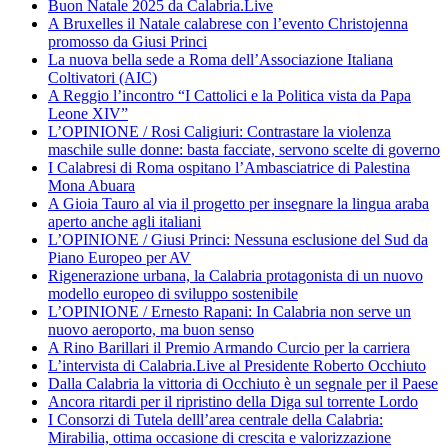
Buon Natale 2025 da Calabria.Live
A Bruxelles il Natale calabrese con l’evento Christojenna
promosso da Giusi Princi
La nuova bella sede a Roma dell’Associazione Italiana
Coltivatori (AIC)
A Reggio l’incontro “I Cattolici e la Politica vista da Papa
Leone XIV”
L’OPINIONE / Rosi Caligiuri: Contrastare la violenza
maschile sulle donne: basta facciate, servono scelte di governo
I Calabresi di Roma ospitano l’Ambasciatrice di Palestina
Mona Abuara
A Gioia Tauro al via il progetto per insegnare la lingua araba
aperto anche agli italiani
L’OPINIONE / Giusi Princi: Nessuna esclusione del Sud da
Piano Europeo per AV
Rigenerazione urbana, la Calabria protagonista di un nuovo
modello europeo di sviluppo sostenibile
L’OPINIONE / Ernesto Rapani: In Calabria non serve un
nuovo aeroporto, ma buon senso
A Rino Barillari il Premio Armando Curcio per la carriera
L’intervista di Calabria.Live al Presidente Roberto Occhiuto
Dalla Calabria la vittoria di Occhiuto è un segnale per il Paese
Ancora ritardi per il ripristino della Diga sul torrente Lordo
I Consorzi di Tutela delll’area centrale della Calabria:
Mirabilia, ottima occasione di crescita e valorizzazione