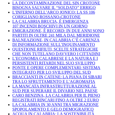
LA DECONTAMINAZIONE DEL SIN CROTONE
BISOGNA SALVARE IL “SOLDATO” ERRIGO
L’INFERNO DELL’ARCO JONICO: LA SS 106
CORIGLIANO ROSSANO-CROTONE
LA CALABRIA BRUCIA, È EMERGENZA
107 INCENDI BOSCHIVI IN UN GIORNO
EMIGRAZIONE, È RECORD: IN DUE ANNI SONO
PARTITI IN OLTRE 241 MILA DAL MERIDIONE
BALNEAZIONE, IN CALABRIA C’È CARENZA
DI INFORMAZIONE SULL’INQUINAMENTO
QUESTIONE RIFIUTI, SCELTE STRATEGICHE
CHE NON TUTELANO DAVVERO I CITTADINI
L’ECONOMIA CALABRESE E LA NATURA E I
PERSISTENTI RITARDI NEL SUO SVILUPPO
PONTE E OPERE COMPLEMENTARI: SISTEMA
INTEGRATO PER LO SVILUPPO DEL SUD
BRACCIANTI IN CATENE: LA PIANA DI SIBARI
TRA LO SFRUTTAMENTO E L’AGROMAFIA
LA MANCATA INFRASTRUTTURAZIONE AL
SUD PER SUPERARE IL DIVARIO NEL PAESE
CARO BENZINA, LA CALABRIA PER IL PIENO
REGISTRATI RINCARI FINO A OLTRE 2 EURO
LA CALABRIA IN 30 ANNI TRA MIGRAZIONE
SPOPOLAMENTO E GELO DEMOGRAFICO
ACQUA IN CALABRIA: LA SOSTENIBILITÀ