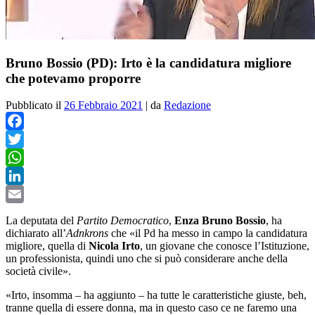
Bruno Bossio (PD): Irto è la candidatura migliore
che potevamo proporre
Pubblicato il
26 Febbraio 2021
|
da
Redazione
Facebook
Twitter
WhatsApp
LinkedIn
Email
La deputata del
Partito Democratico
,
Enza Bruno Bossio
, ha
dichiarato all’
Adnkrons
che «il Pd ha messo in campo la candidatura
migliore, quella di
Nicola Irto
, un giovane che conosce l’Istituzione,
un professionista, quindi uno che si può considerare anche della
società civile».
«Irto, insomma – ha aggiunto – ha tutte le caratteristiche giuste, beh,
tranne quella di essere donna, ma in questo caso ce ne faremo una