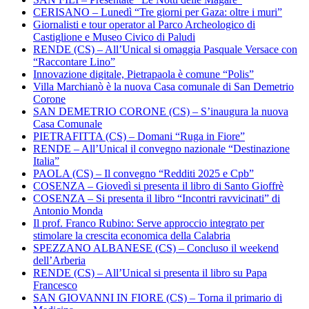
CERISANO – Lunedì “Tre giorni per Gaza: oltre i muri”
Giornalisti e tour operator al Parco Archeologico di
Castiglione e Museo Civico di Paludi
RENDE (CS) – All’Unical si omaggia Pasquale Versace con
“Raccontare Lino”
Innovazione digitale, Pietrapaola è comune “Polis”
Villa Marchianò è la nuova Casa comunale di San Demetrio
Corone
SAN DEMETRIO CORONE (CS) – S’inaugura la nuova
Casa Comunale
PIETRAFITTA (CS) – Domani “Ruga in Fiore”
RENDE – All’Unical il convegno nazionale “Destinazione
Italia”
PAOLA (CS) – Il convegno “Redditi 2025 e Cpb”
COSENZA – Giovedì si presenta il libro di Santo Gioffrè
COSENZA – Si presenta il libro “Incontri ravvicinati” di
Antonio Monda
Il prof. Franco Rubino: Serve approccio integrato per
stimolare la crescita economica della Calabria
SPEZZANO ALBANESE (CS) – Concluso il weekend
dell’Arberia
RENDE (CS) – All’Unical si presenta il libro su Papa
Francesco
SAN GIOVANNI IN FIORE (CS) – Torna il primario di