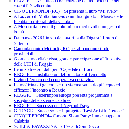
REGGIO – A Gallico la benedizione dei motociclisti e dei
caschi il 21-dicembre
CINQUEFRONDI (RC) – Si presenta il libro “Mi svelo”
A Lazzaro di Motta San Giovanni Inaugurato il Museo delle
Identità Territoriali della Calabria
A Mosorrofa premiati gli alunni più meritevoli e un gesto di
bontà
Da marzo 2026 l’inizio dei lavori sulla Diga sul Lordo di
Siderno
Caulonia contro Metrocity RC per abbandono strade
provinciali
Giornata mondiale vista, grande partecipazione all’iniziativa
della UICI di Reggio
Le iniziative solidali per l’Ospedale di Locri
REGGIO – Installato un defibrillatore al Tempietto
Il vino L’eroico della cooperativa costa viola
La medicina di genere per un sistema sanitario più equo ed
efficace: l’incontro a Reggio
REGGIO – Federimpreseuropa presenta programma a
sostegno delle aziende calabresi
REGGIO – Successo per i Negroni Days
GERACE – Successo per il progetto “Best Artist in Gerace”
CINQUEFRONDI– Cartoon Show Party: l’unica tappa in
Calabria
SCILLA-FAVAZZINA: la Festa di San Rocco