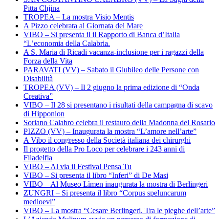
Pitta Chjina
TROPEA – La mostra Visio Mentis
A Pizzo celebrata al Giornata del Mare
VIBO – Si presenta il il Rapporto di Banca d’Italia
“L’economia della Calabria.
A S. Maria di Ricadi vacanza-inclusione per i ragazzi della
Forza della Vita
PARAVATI (VV) – Sabato il Giubileo delle Persone con
Disabilità
TROPEA (VV) – Il 2 giugno la prima edizione di “Onda
Creativa”
VIBO – Il 28 si presentano i risultati della campagna di scavo
di Hipponion
Soriano Calabro celebra il restauro della Madonna del Rosario
PIZZO (VV) – Inaugurata la mostra “L’amore nell’arte”
A Vibo il congresso della Società italiana dei chirurghi
Il progetto della Pro Loco per celebrare i 243 anni di
Filadelfia
VIBO – Al via il Festival Pensa Tu
VIBO – Si presenta il libro “Inferi” di De Masi
VIBO – Al Museo Lìmen inaugurata la mostra di Berlingeri
ZUNGRI – Si presenta il libro “Corpus speluncarum
medioevi”
VIBO – La mostra “Cesare Berlingeri. Tra le pieghe dell’arte”