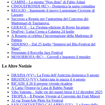
CAMINI – La mostra “Non dista” di Fabio Adani
CINQUEFRONDI (RC) – Domenica la sagra contadina
REGGIO – Inaugurato il nuovo Lungomare Cicerone di
Lazzaro
Successo a Reggio per l’anteprima del Concorso dei
Madonnari di Taurianova.
GERACE – La 25esima edizione di Borgo Incantato
DeaFest / Luisa Corna a Calanna 24 luglio
A Rosarno si celebra l’incoronazione della Madonna di
Patmos
SIDERNO – Dal 25 luglio “Immersi nel Blu-Festival del
Mare”
Presentato il Roccella Jazz Festival
MOSORROFA (RC) – Giovedì s’inaugura il murales
Le Altre Notizie
DRAPIA (VV) / La Festa dell’Amicizia domenica 9 agosto
BRIATICO (VV): Salsicciata in piazza il 4 agosto
RICADI: il 26 il presepe vivente ricadese
A Caria (Tropea) la Casa di Babbo Natale
Vibo Valentia – Sulle vie dei mastri birrai il 12 dicembre 2025
TROPEA – Il Presepe Vivente al Convento dei Frati Minori
Al via TropeArte Plein Air Festival
SAN COSTANTINO CALABRO (VV) – La Sagra della