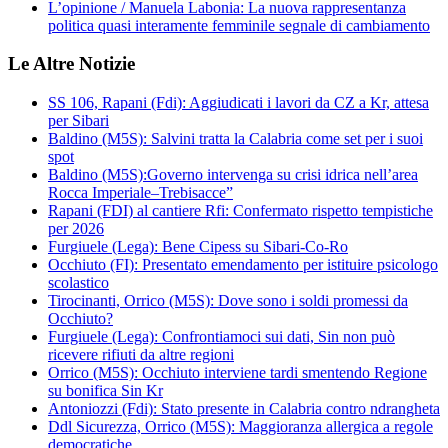
L’opinione / Manuela Labonia: La nuova rappresentanza
politica quasi interamente femminile segnale di cambiamento
Le Altre Notizie
SS 106, Rapani (Fdi): Aggiudicati i lavori da CZ a Kr, attesa
per Sibari
Baldino (M5S): Salvini tratta la Calabria come set per i suoi
spot
Baldino (M5S):Governo intervenga su crisi idrica nell’area
Rocca Imperiale–Trebisacce”
Rapani (FDI) al cantiere Rfi: Confermato rispetto tempistiche
per 2026
Furgiuele (Lega): Bene Cipess su Sibari-Co-Ro
Occhiuto (FI): Presentato emendamento per istituire psicologo
scolastico
Tirocinanti, Orrico (M5S): Dove sono i soldi promessi da
Occhiuto?
Furgiuele (Lega): Confrontiamoci sui dati, Sin non può
ricevere rifiuti da altre regioni
Orrico (M5S): Occhiuto interviene tardi smentendo Regione
su bonifica Sin Kr
Antoniozzi (Fdi): Stato presente in Calabria contro ndrangheta
Ddl Sicurezza, Orrico (M5S): Maggioranza allergica a regole
democratiche