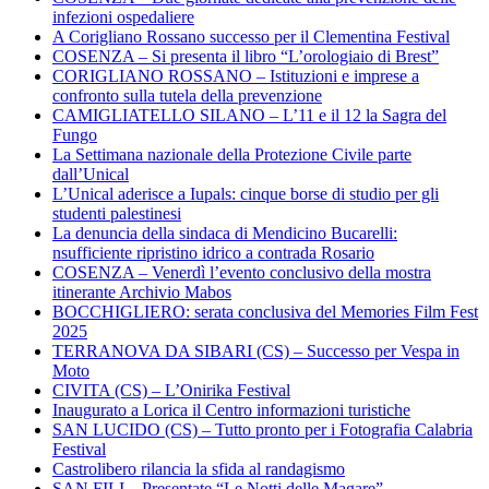
infezioni ospedaliere
A Corigliano Rossano successo per il Clementina Festival
COSENZA – Si presenta il libro “L’orologiaio di Brest”
CORIGLIANO ROSSANO – Istituzioni e imprese a
confronto sulla tutela della prevenzione
CAMIGLIATELLO SILANO – L’11 e il 12 la Sagra del
Fungo
La Settimana nazionale della Protezione Civile parte
dall’Unical
L’Unical aderisce a Iupals: cinque borse di studio per gli
studenti palestinesi
La denuncia della sindaca di Mendicino Bucarelli:
nsufficiente ripristino idrico a contrada Rosario
COSENZA – Venerdì l’evento conclusivo della mostra
itinerante Archivio Mabos
BOCCHIGLIERO: serata conclusiva del Memories Film Fest
2025
TERRANOVA DA SIBARI (CS) – Successo per Vespa in
Moto
CIVITA (CS) – L’Onirika Festival
Inaugurato a Lorica il Centro informazioni turistiche
SAN LUCIDO (CS) – Tutto pronto per i Fotografia Calabria
Festival
Castrolibero rilancia la sfida al randagismo
SAN FILI – Presentate “Le Notti delle Magare”