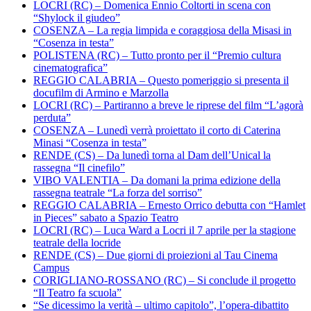
LOCRI (RC) – Domenica Ennio Coltorti in scena con
“Shylock il giudeo”
COSENZA – La regia limpida e coraggiosa della Misasi in
“Cosenza in testa”
POLISTENA (RC) – Tutto pronto per il “Premio cultura
cinematografica”
REGGIO CALABRIA – Questo pomeriggio si presenta il
docufilm di Armino e Marzolla
LOCRI (RC) – Partiranno a breve le riprese del film “L’agorà
perduta”
COSENZA – Lunedì verrà proiettato il corto di Caterina
Minasi “Cosenza in testa”
RENDE (CS) – Da lunedì torna al Dam dell’Unical la
rassegna “Il cinefilo”
VIBO VALENTIA – Da domani la prima edizione della
rassegna teatrale “La forza del sorriso”
REGGIO CALABRIA – Ernesto Orrico debutta con “Hamlet
in Pieces” sabato a Spazio Teatro
LOCRI (RC) – Luca Ward a Locri il 7 aprile per la stagione
teatrale della locride
RENDE (CS) – Due giorni di proiezioni al Tau Cinema
Campus
CORIGLIANO-ROSSANO (RC) – Si conclude il progetto
“Il Teatro fa scuola”
“Se dicessimo la verità – ultimo capitolo”, l’opera-dibattito