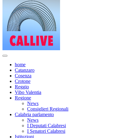
home
Catanzaro
Cosenza
Crotone
Reggio
Vibo Valentia
Regione
News
Consiglieri Regionali
Calabria parlamento
News
I Deputati Calabresi
I Senatori Calabresi
Istituzioni