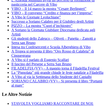
L’Azienda Mulinum avvia un percorso di formazione di
pasticceria nel Carcere di Vibo
VIBO – Il 14 marzo la mostra “Cesare Berlingeri”
VIBO – Il convegno “Credito e finanza per l’impresa”
A Vibo le Giornate Leoluchiane”
Successo a Soriano Calabro per il Giubileo degli Artisti
PIZZO – La mostra “Cuori d’inchiostro”
A Soriano la Giornata Giubilare Diocesana dedicata agli
Artisti
Gli studenti dello Zaleuco – Oliveti – Panetta – Zanotti a
Serra san Bruno
Intesa tra Confesercenti e Scuola Alberghiera di Vibo
A Tropea si presenta il libro “Oro Rosso di Calabria” di
Cinquegrana
A Vibo si è parlato di Eugenio Scalfari
Il fascino del Presepe a Serra San Bruno
FILADELFIA (VV) – A maggio torna il Filadelfia Festival
La “Pignolata” più grande chiude le feste natalizie a Filadelfia
A Vibo al via la Settimana dello Studente del Capialbi
SORIANO CALABRO (VV) – Si presenta il libro “Portami
al mare”
Le Altre Notizie
STAVOLTA VOGLIAMO RACCONTARE DI NOI: