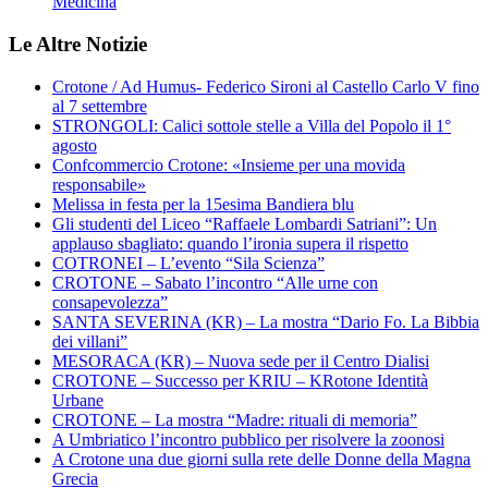
Medicina
Le Altre Notizie
Crotone / Ad Humus- Federico Sironi al Castello Carlo V fino
al 7 settembre
STRONGOLI: Calici sottole stelle a Villa del Popolo il 1°
agosto
Confcommercio Crotone: «Insieme per una movida
responsabile»
Melissa in festa per la 15esima Bandiera blu
Gli studenti del Liceo “Raffaele Lombardi Satriani”: Un
applauso sbagliato: quando l’ironia supera il rispetto
COTRONEI – L’evento “Sila Scienza”
CROTONE – Sabato l’incontro “Alle urne con
consapevolezza”
SANTA SEVERINA (KR) – La mostra “Dario Fo. La Bibbia
dei villani”
MESORACA (KR) – Nuova sede per il Centro Dialisi
CROTONE – Successo per KRIU – KRotone Identità
Urbane
CROTONE – La mostra “Madre: rituali di memoria”
A Umbriatico l’incontro pubblico per risolvere la zoonosi
A Crotone una due giorni sulla rete delle Donne della Magna
Grecia