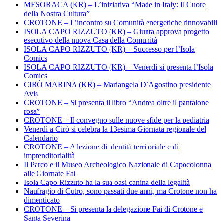
MESORACA (KR) – L’iniziativa “Made in Italy: Il Cuore
della Nostra Cultura”
CROTONE – L’incontro su Comunità energetiche rinnovabili
ISOLA CAPO RIZZUTO (KR) – Giunta approva progetto
esecutivo della nuova Casa della Comunità
ISOLA CAPO RIZZUTO (KR) – Successo per l’Isola
Comics
ISOLA CAPO RIZZUTO (KR) – Venerdì si presenta l’Isola
Comics
CIRÒ MARINA (KR) – Mariangela D’Agostino presidente
Avis
CROTONE – Si presenta il libro “Andrea oltre il pantalone
rosa”
CROTONE – Il convegno sulle nuove sfide per la pediatria
Venerdì a Cirò si celebra la 13esima Giornata regionale del
Calendario
CROTONE – A lezione di identità territoriale e di
imprenditorialità
Il Parco e il Museo Archeologico Nazionale di Capocolonna
alle Giornate Fai
Isola Capo Rizzuto ha la sua oasi canina della legalità
Naufragio di Cutro, sono passati due anni, ma Crotone non ha
dimenticato
CROTONE – Si presenta la delegazione Fai di Crotone e
Santa Severina