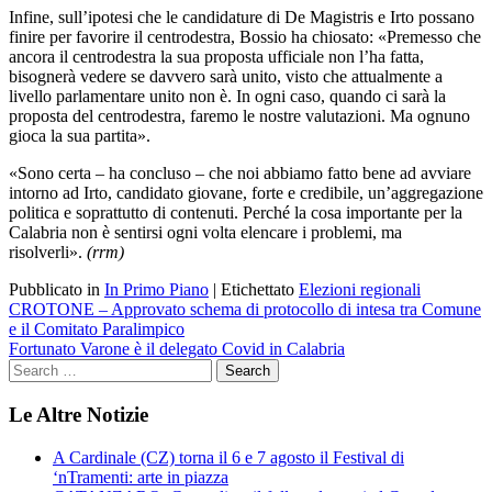
Infine, sull’ipotesi che le candidature di De Magistris e Irto possano
finire per favorire il centrodestra, Bossio ha chiosato: «Premesso che
ancora il centrodestra la sua proposta ufficiale non l’ha fatta,
bisognerà vedere se davvero sarà unito, visto che attualmente a
livello parlamentare unito non è. In ogni caso, quando ci sarà la
proposta del centrodestra, faremo le nostre valutazioni. Ma ognuno
gioca la sua partita».
«Sono certa – ha concluso – che noi abbiamo fatto bene ad avviare
intorno ad Irto, candidato giovane, forte e credibile, un’aggregazione
politica e soprattutto di contenuti. Perché la cosa importante per la
Calabria non è sentirsi ogni volta elencare i problemi, ma
risolverli».
(rrm)
Pubblicato in
In Primo Piano
|
Etichettato
Elezioni regionali
Navigazione
CROTONE – Approvato schema di protocollo di intesa tra Comune
e il Comitato Paralimpico
articoli
Fortunato Varone è il delegato Covid in Calabria
Le Altre Notizie
A Cardinale (CZ) torna il 6 e 7 agosto il Festival di
‘nTramenti: arte in piazza