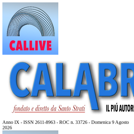
Vai
al
contenuto
Anno IX - ISSN 2611-8963 - ROC n. 33726 - Domenica 9 Agosto
2026