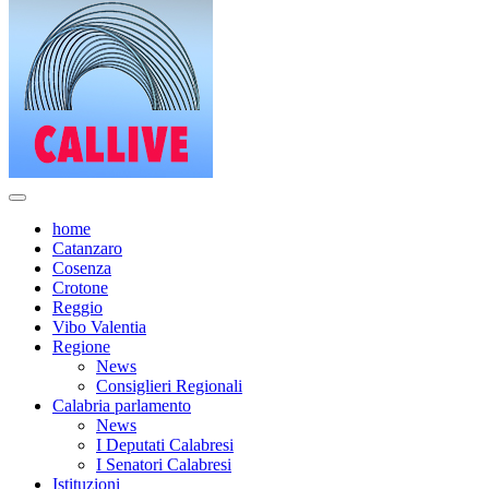
home
Catanzaro
Cosenza
Crotone
Reggio
Vibo Valentia
Regione
News
Consiglieri Regionali
Calabria parlamento
News
I Deputati Calabresi
I Senatori Calabresi
Istituzioni