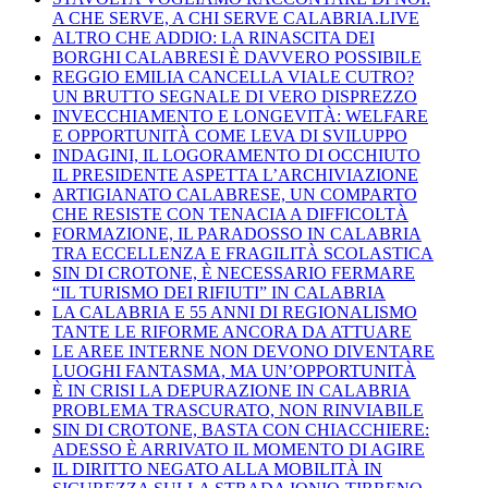
A CHE SERVE, A CHI SERVE CALABRIA.LIVE
ALTRO CHE ADDIO: LA RINASCITA DEI
BORGHI CALABRESI È DAVVERO POSSIBILE
REGGIO EMILIA CANCELLA VIALE CUTRO?
UN BRUTTO SEGNALE DI VERO DISPREZZO
INVECCHIAMENTO E LONGEVITÀ: WELFARE
E OPPORTUNITÀ COME LEVA DI SVILUPPO
INDAGINI, IL LOGORAMENTO DI OCCHIUTO
IL PRESIDENTE ASPETTA L’ARCHIVIAZIONE
ARTIGIANATO CALABRESE, UN COMPARTO
CHE RESISTE CON TENACIA A DIFFICOLTÀ
FORMAZIONE, IL PARADOSSO IN CALABRIA
TRA ECCELLENZA E FRAGILITÀ SCOLASTICA
SIN DI CROTONE, È NECESSARIO FERMARE
“IL TURISMO DEI RIFIUTI” IN CALABRIA
LA CALABRIA E 55 ANNI DI REGIONALISMO
TANTE LE RIFORME ANCORA DA ATTUARE
LE AREE INTERNE NON DEVONO DIVENTARE
LUOGHI FANTASMA, MA UN’OPPORTUNITÀ
È IN CRISI LA DEPURAZIONE IN CALABRIA
PROBLEMA TRASCURATO, NON RINVIABILE
SIN DI CROTONE, BASTA CON CHIACCHIERE:
ADESSO È ARRIVATO IL MOMENTO DI AGIRE
IL DIRITTO NEGATO ALLA MOBILITÀ IN