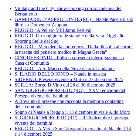
Vinitaly and the City: show cooking con Accademia del
Bergamotto
GAMBARIE D’ASPROTONTE (RC) – Natale Pace e il suo
libro su Domenico Zappone
REGGIO / A Pellaro VIII Jamu Festival
REGGIO: Un viaggio tra le stanghe della Vara. Oggi allo
Sporting Stelle del Sud
REGGIO – Mercoledì la conferenza “Dalla filosofia al corpo:
la nascita del pensiero medico in Magna Grecia”
CINQUEFRONDI – Polisena presenta interrogazione su
Casa di Comunità
REGGIO – A S. Maria della Neve il coro Laudamus
S. ILARIO DELLO IONIO – Natale in musica
SIDERNO: Presepe vivente a Mirto il 27 dicembre 2025
SCILLA: Borgo DiVino dal 26 al 30 dicembre 2025
SAN GIORGIO MORGETO (RC) – XXVI edizione del
Presepe vivente dei bambini
A Bovalino il presepe che racconta la memoria contadina
della comunità
Sogno di Natale a Reggio il 13 dicembre in viale Aldo Moro
S. GIORGIO MORGETO (RC) – Il 26 dicembre il presepe
vivente dei bambini
REGGIO – A Motta San Giovanni i mercatini di Natale il 13
e 14 dicembre 2025