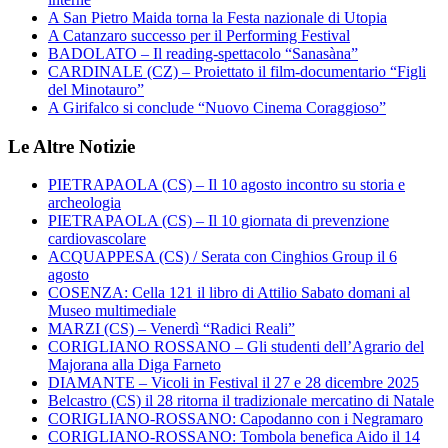
A San Pietro Maida torna la Festa nazionale di Utopia
A Catanzaro successo per il Performing Festival
BADOLATO – Il reading-spettacolo “Sanasàna”
CARDINALE (CZ) – Proiettato il film-documentario “Figli
del Minotauro”
A Girifalco si conclude “Nuovo Cinema Coraggioso”
Le Altre Notizie
PIETRAPAOLA (CS) – Il 10 agosto incontro su storia e
archeologia
PIETRAPAOLA (CS) – Il 10 giornata di prevenzione
cardiovascolare
ACQUAPPESA (CS) / Serata con Cinghios Group il 6
agosto
COSENZA: Cella 121 il libro di Attilio Sabato domani al
Museo multimediale
MARZI (CS) – Venerdì “Radici Reali”
CORIGLIANO ROSSANO – Gli studenti dell’Agrario del
Majorana alla Diga Farneto
DIAMANTE – Vicoli in Festival il 27 e 28 dicembre 2025
Belcastro (CS) il 28 ritorna il tradizionale mercatino di Natale
CORIGLIANO-ROSSANO: Capodanno con i Negramaro
CORIGLIANO-ROSSANO: Tombola benefica Aido il 14