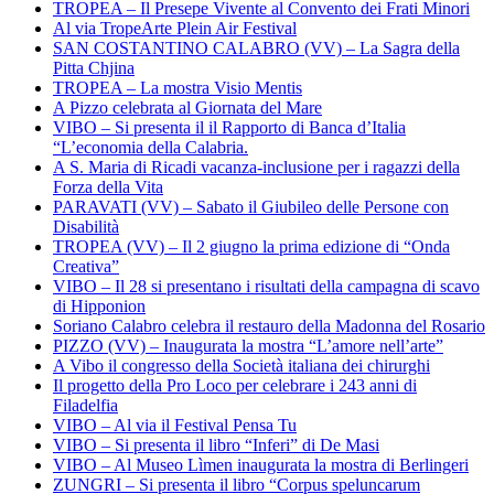
TROPEA – Il Presepe Vivente al Convento dei Frati Minori
Al via TropeArte Plein Air Festival
SAN COSTANTINO CALABRO (VV) – La Sagra della
Pitta Chjina
TROPEA – La mostra Visio Mentis
A Pizzo celebrata al Giornata del Mare
VIBO – Si presenta il il Rapporto di Banca d’Italia
“L’economia della Calabria.
A S. Maria di Ricadi vacanza-inclusione per i ragazzi della
Forza della Vita
PARAVATI (VV) – Sabato il Giubileo delle Persone con
Disabilità
TROPEA (VV) – Il 2 giugno la prima edizione di “Onda
Creativa”
VIBO – Il 28 si presentano i risultati della campagna di scavo
di Hipponion
Soriano Calabro celebra il restauro della Madonna del Rosario
PIZZO (VV) – Inaugurata la mostra “L’amore nell’arte”
A Vibo il congresso della Società italiana dei chirurghi
Il progetto della Pro Loco per celebrare i 243 anni di
Filadelfia
VIBO – Al via il Festival Pensa Tu
VIBO – Si presenta il libro “Inferi” di De Masi
VIBO – Al Museo Lìmen inaugurata la mostra di Berlingeri
ZUNGRI – Si presenta il libro “Corpus speluncarum