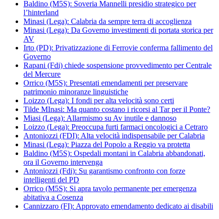
Baldino (M5S): Soveria Mannelli presidio strategico per
l’hinterland
Minasi (Lega): Calabria da sempre terra di accoglienza
Minasi (Lega): Da Governo investimenti di portata storica per
AV
Irto (PD): Privatizzazione di Ferrovie conferma fallimento del
Governo
Rapani (Fdi) chiede sospensione provvedimento per Centrale
del Mercure
Orrico (M5S): Presentati emendamenti per preservare
patrimonio minoranze linguistiche
Loizzo (Lega): I fondi per alta velocità sono certi
Tilde MInasi: Ma quanto costano i ricorsi al Tar per il Ponte?
Miasi (Lega): Allarmismo su Av inutile e dannoso
Loizzo (Lega): Preoccupa furti farmaci oncologici a Cetraro
Antoniozzi (FDI): Alta velocità indispensabile per Calabria
Minasi (Lega): Piazza del Popolo a Reggio va protetta
Baldino (M5S): Ospedali montani in Calabria abbandonati,
ora il Governo intervenga
Antoniozzi (Fdi): Su garantismo confronto con forze
intelligenti del PD
Orrico (M5S): Si apra tavolo permanente per emergenza
abitativa a Cosenza
Cannizzaro (FI): Approvato emendamento dedicato ai disabili