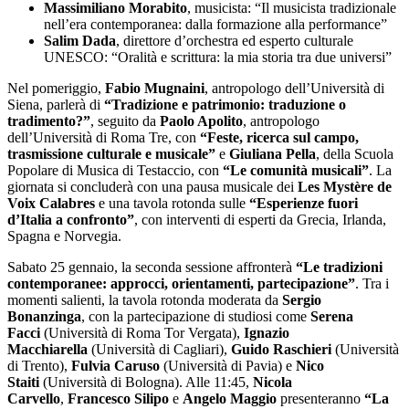
Massimiliano Morabito
, musicista: “Il musicista tradizionale
nell’era contemporanea: dalla formazione alla performance”
Salim Dada
, direttore d’orchestra ed esperto culturale
UNESCO: “Oralità e scrittura: la mia storia tra due universi”
Nel pomeriggio,
Fabio Mugnaini
, antropologo dell’Università di
Siena, parlerà di
“Tradizione e patrimonio: traduzione o
tradimento?”
, seguito da
Paolo Apolito
, antropologo
dell’Università di Roma Tre, con
“Feste, ricerca sul campo,
trasmissione culturale e musicale”
e
Giuliana Pella
, della Scuola
Popolare di Musica di Testaccio, con
“Le comunità musicali”
. La
giornata si concluderà con una pausa musicale dei
Les Mystère de
Voix Calabres
e una tavola rotonda sulle
“Esperienze fuori
d’Italia a confronto”
, con interventi di esperti da Grecia, Irlanda,
Spagna e Norvegia.
Sabato 25 gennaio, la seconda sessione affronterà
“Le tradizioni
contemporanee: approcci, orientamenti, partecipazione”
. Tra i
momenti salienti, la tavola rotonda moderata da
Sergio
Bonanzinga
, con la partecipazione di studiosi come
Serena
Facci
(Università di Roma Tor Vergata),
Ignazio
Macchiarella
(Università di Cagliari),
Guido Raschieri
(Università
di Trento),
Fulvia Caruso
(Università di Pavia) e
Nico
Staiti
(Università di Bologna). Alle 11:45,
Nicola
Carvello
,
Francesco Silipo
e
Angelo Maggio
presenteranno
“La