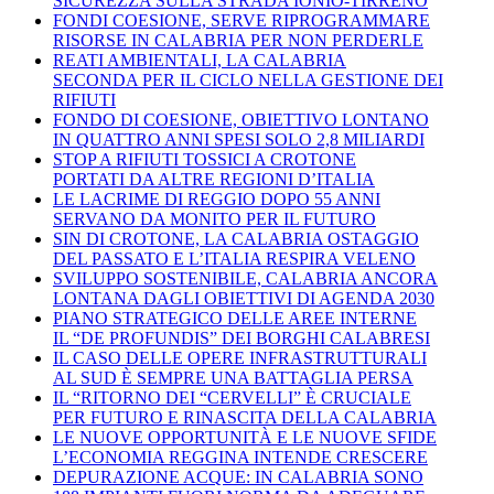
SICUREZZA SULLA STRADA IONIO-TIRRENO
FONDI COESIONE, SERVE RIPROGRAMMARE
RISORSE IN CALABRIA PER NON PERDERLE
REATI AMBIENTALI, LA CALABRIA
SECONDA PER IL CICLO NELLA GESTIONE DEI
RIFIUTI
FONDO DI COESIONE, OBIETTIVO LONTANO
IN QUATTRO ANNI SPESI SOLO 2,8 MILIARDI
STOP A RIFIUTI TOSSICI A CROTONE
PORTATI DA ALTRE REGIONI D’ITALIA
LE LACRIME DI REGGIO DOPO 55 ANNI
SERVANO DA MONITO PER IL FUTURO
SIN DI CROTONE, LA CALABRIA OSTAGGIO
DEL PASSATO E L’ITALIA RESPIRA VELENO
SVILUPPO SOSTENIBILE, CALABRIA ANCORA
LONTANA DAGLI OBIETTIVI DI AGENDA 2030
PIANO STRATEGICO DELLE AREE INTERNE
IL “DE PROFUNDIS” DEI BORGHI CALABRESI
IL CASO DELLE OPERE INFRASTRUTTURALI
AL SUD È SEMPRE UNA BATTAGLIA PERSA
IL “RITORNO DEI “CERVELLI” È CRUCIALE
PER FUTURO E RINASCITA DELLA CALABRIA
LE NUOVE OPPORTUNITÀ E LE NUOVE SFIDE
L’ECONOMIA REGGINA INTENDE CRESCERE
DEPURAZIONE ACQUE: IN CALABRIA SONO