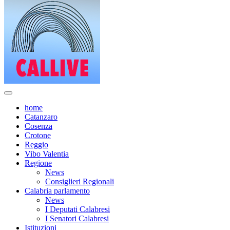
home
Catanzaro
Cosenza
Crotone
Reggio
Vibo Valentia
Regione
News
Consiglieri Regionali
Calabria parlamento
News
I Deputati Calabresi
I Senatori Calabresi
Istituzioni