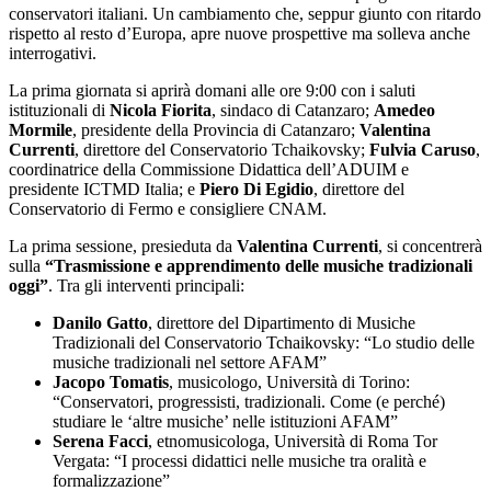
conservatori italiani. Un cambiamento che, seppur giunto con ritardo
rispetto al resto d’Europa, apre nuove prospettive ma solleva anche
interrogativi.
La prima giornata si aprirà domani alle ore 9:00 con i saluti
istituzionali di
Nicola Fiorita
, sindaco di Catanzaro;
Amedeo
Mormile
, presidente della Provincia di Catanzaro;
Valentina
Currenti
, direttore del Conservatorio Tchaikovsky;
Fulvia Caruso
,
coordinatrice della Commissione Didattica dell’ADUIM e
presidente ICTMD Italia; e
Piero Di Egidio
, direttore del
Conservatorio di Fermo e consigliere CNAM.
La prima sessione, presieduta da
Valentina Currenti
, si concentrerà
sulla
“Trasmissione e apprendimento delle musiche tradizionali
oggi”
. Tra gli interventi principali:
Danilo Gatto
, direttore del Dipartimento di Musiche
Tradizionali del Conservatorio Tchaikovsky: “Lo studio delle
musiche tradizionali nel settore AFAM”
Jacopo Tomatis
, musicologo, Università di Torino:
“Conservatori, progressisti, tradizionali. Come (e perché)
studiare le ‘altre musiche’ nelle istituzioni AFAM”
Serena Facci
, etnomusicologa, Università di Roma Tor
Vergata: “I processi didattici nelle musiche tra oralità e
formalizzazione”