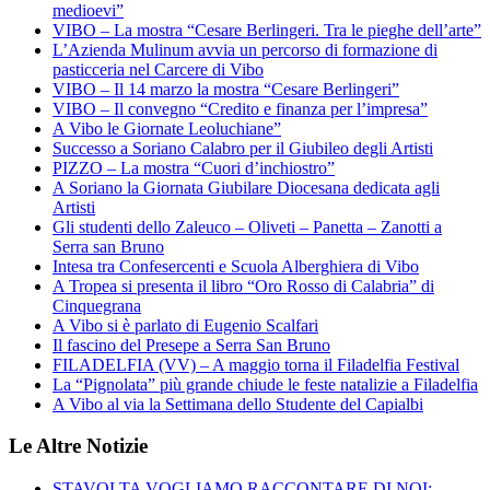
medioevi”
VIBO – La mostra “Cesare Berlingeri. Tra le pieghe dell’arte”
L’Azienda Mulinum avvia un percorso di formazione di
pasticceria nel Carcere di Vibo
VIBO – Il 14 marzo la mostra “Cesare Berlingeri”
VIBO – Il convegno “Credito e finanza per l’impresa”
A Vibo le Giornate Leoluchiane”
Successo a Soriano Calabro per il Giubileo degli Artisti
PIZZO – La mostra “Cuori d’inchiostro”
A Soriano la Giornata Giubilare Diocesana dedicata agli
Artisti
Gli studenti dello Zaleuco – Oliveti – Panetta – Zanotti a
Serra san Bruno
Intesa tra Confesercenti e Scuola Alberghiera di Vibo
A Tropea si presenta il libro “Oro Rosso di Calabria” di
Cinquegrana
A Vibo si è parlato di Eugenio Scalfari
Il fascino del Presepe a Serra San Bruno
FILADELFIA (VV) – A maggio torna il Filadelfia Festival
La “Pignolata” più grande chiude le feste natalizie a Filadelfia
A Vibo al via la Settimana dello Studente del Capialbi
Le Altre Notizie
STAVOLTA VOGLIAMO RACCONTARE DI NOI: