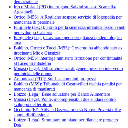
democratiche
Irto e Misiani (PD) interrogano Salvini su caso Scarcella-
Agostinelli
Orrico (M5S): A Rogliano sospeso servizio di logopedia per
mancanza di personale
Furgiuele (Lega): Fondi per la sicurezza idraulica passo avanti
per sviluppo Calabria
Furgiuele (Lega): Lavorare per sorveglianza epidemiologica
area
Baldino, Orrico e Tucci (M5S): Governo ha abbandonato ex
tirocinanti Mic e Giustizia
Orrico (M5S) interroga ministero Istruzione per conflittualità
al Liceo di Filadelfia
Minasi (Lega): Ddl su violenza di genere prezioso intervento
per tutela delle donne
Antoniozzi (FDI): Sui Lea compiuti progressi
Baldino (M5S): Tribunale di Castrovillari rischia paralisi per
mancanza di magistrati
Loizzo (Lega): Bene soluzione per Banco Alimentare
Minasi (Lega): Ponte, incomprensibili due sindaci contro
sviluppo del territorio
Occhiuto (FI): Attività Osservatorio su Nuove Povertà offre
spunti di riflessione
Loizzo (Lega): Strutturare un piano per rilanciare progetto
Dsa