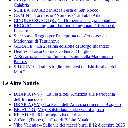
Calabria
SCILLA-FAVAZZINA: la Festa di San Rocco
CAMINI – La mostra “Non dista” di Fabio Adani
CINQUEFRONDI (RC) – Domenica la sagra contadina
REGGIO – Inaugurato il nuovo Lungomare Cicerone di
Lazzaro
Successo a Reggio per l’anteprima del Concorso dei
Madonnari di Taurianova.
GERACE – La 25esima edizione di Borgo Incantato
DeaFest / Luisa Corna a Calanna 24 luglio
A Rosarno si celebra l’incoronazione della Madonna di
Patmos
SIDERNO – Dal 25 luglio “Immersi nel Blu-Festival del
Mare”
Le Altre Notizie
DRAPIA (VV) – La Festa dell’Amicizia alla Parrocchia
dell’Immacolata
DRAPIA (VV) / La Festa dell’Amicizia domenica 9 agosto
BRIATICO (VV): Salsicciata in piazza il 4 agosto
RICADI: il 26 il presepe vivente ricadese
A Caria (Tropea) la Casa di Babbo Natale
Vibo Valentia – Sulle vie dei mastri birrai il 12 dicembre 2025