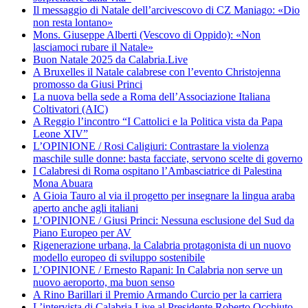
Il messaggio di Natale dell’arcivescovo di CZ Maniago: «Dio
non resta lontano»
Mons. Giuseppe Alberti (Vescovo di Oppido): «Non
lasciamoci rubare il Natale»
Buon Natale 2025 da Calabria.Live
A Bruxelles il Natale calabrese con l’evento Christojenna
promosso da Giusi Princi
La nuova bella sede a Roma dell’Associazione Italiana
Coltivatori (AIC)
A Reggio l’incontro “I Cattolici e la Politica vista da Papa
Leone XIV”
L’OPINIONE / Rosi Caligiuri: Contrastare la violenza
maschile sulle donne: basta facciate, servono scelte di governo
I Calabresi di Roma ospitano l’Ambasciatrice di Palestina
Mona Abuara
A Gioia Tauro al via il progetto per insegnare la lingua araba
aperto anche agli italiani
L’OPINIONE / Giusi Princi: Nessuna esclusione del Sud da
Piano Europeo per AV
Rigenerazione urbana, la Calabria protagonista di un nuovo
modello europeo di sviluppo sostenibile
L’OPINIONE / Ernesto Rapani: In Calabria non serve un
nuovo aeroporto, ma buon senso
A Rino Barillari il Premio Armando Curcio per la carriera
L’intervista di Calabria.Live al Presidente Roberto Occhiuto