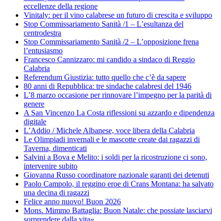
eccellenze della regione
Vinitaly: per il vino calabrese un futuro di crescita e sviluppo
Stop Commissariamento Sanità /1 – L’esultanza del
centrodestra
Stop Commissariamento Sanità /2 – L’opposizione frena
l’entusiasmo
Francesco Cannizzaro: mi candido a sindaco di Reggio
Calabria
Referendum Giustizia: tutto quello che c’è da sapere
80 anni di Repubblica: tre sindache calabresi del 1946
L’8 marzo occasione per rinnovare l’impegno per la parità di
genere
A San Vincenzo La Costa riflessioni su azzardo e dipendenza
digitale
L’Addio / Michele Albanese, voce libera della Calabria
Le Olimpiadi invernali e le mascotte create dai ragazzi di
Taverna, dimenticati
Salvini a Bova e Melito: i soldi per la ricostruzione ci sono,
intervenire subito
Giovanna Russo coordinatore nazionale garanti dei detenuti
Paolo Campolo, il reggino eroe di Crans Montana: ha salvato
una decina di ragazzi
Felice anno nuovo! Buon 2026
Mons. Mimmo Battaglia: Buon Natale: che possiate lasciarvi
sorprendere dalla vita»