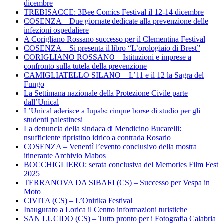
dicembre
TREBISACCE: 3Bee Comics Festival il 12-14 dicembre
COSENZA – Due giornate dedicate alla prevenzione delle
infezioni ospedaliere
A Corigliano Rossano successo per il Clementina Festival
COSENZA – Si presenta il libro “L’orologiaio di Brest”
CORIGLIANO ROSSANO – Istituzioni e imprese a
confronto sulla tutela della prevenzione
CAMIGLIATELLO SILANO – L’11 e il 12 la Sagra del
Fungo
La Settimana nazionale della Protezione Civile parte
dall’Unical
L’Unical aderisce a Iupals: cinque borse di studio per gli
studenti palestinesi
La denuncia della sindaca di Mendicino Bucarelli:
nsufficiente ripristino idrico a contrada Rosario
COSENZA – Venerdì l’evento conclusivo della mostra
itinerante Archivio Mabos
BOCCHIGLIERO: serata conclusiva del Memories Film Fest
2025
TERRANOVA DA SIBARI (CS) – Successo per Vespa in
Moto
CIVITA (CS) – L’Onirika Festival
Inaugurato a Lorica il Centro informazioni turistiche
SAN LUCIDO (CS) – Tutto pronto per i Fotografia Calabria