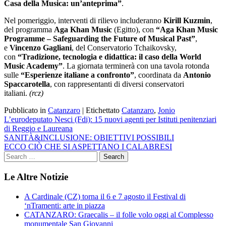
Casa della Musica: un’anteprima”
.
Nel pomeriggio, interventi di rilievo includeranno
Kirill Kuzmin
,
del programma
Aga Khan Music
(Egitto), con
“Aga Khan Music
Programme – Safeguarding the Future of Musical Past”
,
e
Vincenzo Gagliani
, del Conservatorio Tchaikovsky,
con
“Tradizione, tecnologia e didattica: il caso della World
Music Academy”
. La giornata terminerà con una tavola rotonda
sulle
“Esperienze italiane a confronto”
, coordinata da
Antonio
Spaccarotella
, con rappresentanti di diversi conservatori
italiani.
(rcz)
Pubblicato in
Catanzaro
|
Etichettato
Catanzaro
,
Jonio
Navigazione
L’eurodeputato Nesci (Fdi): 15 nuovi agenti per Istituti penitenziari
di Reggio e Laureana
articoli
SANITÀ&INCLUSIONE: OBIETTIVI POSSIBILI
ECCO CIÒ CHE SI ASPETTANO I CALABRESI
Le Altre Notizie
A Cardinale (CZ) torna il 6 e 7 agosto il Festival di
‘nTramenti: arte in piazza
CATANZARO: Graecalis – il folle volo oggi al Complesso
monumentale San Giovanni