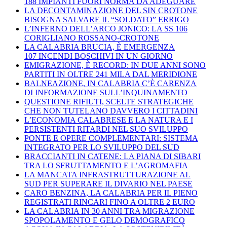
188 IMPIANTI FUORI NORMA DA ADEGUARE
LA DECONTAMINAZIONE DEL SIN CROTONE
BISOGNA SALVARE IL “SOLDATO” ERRIGO
L’INFERNO DELL’ARCO JONICO: LA SS 106
CORIGLIANO ROSSANO-CROTONE
LA CALABRIA BRUCIA, È EMERGENZA
107 INCENDI BOSCHIVI IN UN GIORNO
EMIGRAZIONE, È RECORD: IN DUE ANNI SONO
PARTITI IN OLTRE 241 MILA DAL MERIDIONE
BALNEAZIONE, IN CALABRIA C’È CARENZA
DI INFORMAZIONE SULL’INQUINAMENTO
QUESTIONE RIFIUTI, SCELTE STRATEGICHE
CHE NON TUTELANO DAVVERO I CITTADINI
L’ECONOMIA CALABRESE E LA NATURA E I
PERSISTENTI RITARDI NEL SUO SVILUPPO
PONTE E OPERE COMPLEMENTARI: SISTEMA
INTEGRATO PER LO SVILUPPO DEL SUD
BRACCIANTI IN CATENE: LA PIANA DI SIBARI
TRA LO SFRUTTAMENTO E L’AGROMAFIA
LA MANCATA INFRASTRUTTURAZIONE AL
SUD PER SUPERARE IL DIVARIO NEL PAESE
CARO BENZINA, LA CALABRIA PER IL PIENO
REGISTRATI RINCARI FINO A OLTRE 2 EURO
LA CALABRIA IN 30 ANNI TRA MIGRAZIONE
SPOPOLAMENTO E GELO DEMOGRAFICO