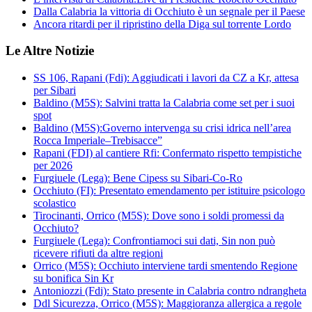
Dalla Calabria la vittoria di Occhiuto è un segnale per il Paese
Ancora ritardi per il ripristino della Diga sul torrente Lordo
Le Altre Notizie
SS 106, Rapani (Fdi): Aggiudicati i lavori da CZ a Kr, attesa
per Sibari
Baldino (M5S): Salvini tratta la Calabria come set per i suoi
spot
Baldino (M5S):Governo intervenga su crisi idrica nell’area
Rocca Imperiale–Trebisacce”
Rapani (FDI) al cantiere Rfi: Confermato rispetto tempistiche
per 2026
Furgiuele (Lega): Bene Cipess su Sibari-Co-Ro
Occhiuto (FI): Presentato emendamento per istituire psicologo
scolastico
Tirocinanti, Orrico (M5S): Dove sono i soldi promessi da
Occhiuto?
Furgiuele (Lega): Confrontiamoci sui dati, Sin non può
ricevere rifiuti da altre regioni
Orrico (M5S): Occhiuto interviene tardi smentendo Regione
su bonifica Sin Kr
Antoniozzi (Fdi): Stato presente in Calabria contro ndrangheta
Ddl Sicurezza, Orrico (M5S): Maggioranza allergica a regole