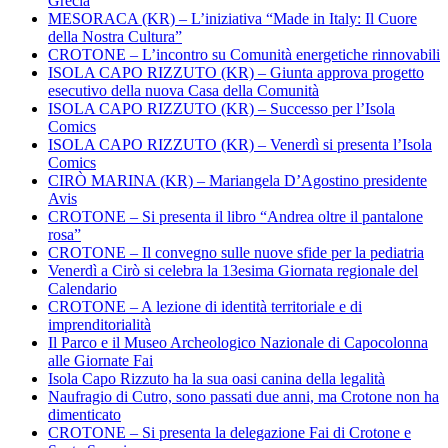
Grecia
MESORACA (KR) – L’iniziativa “Made in Italy: Il Cuore
della Nostra Cultura”
CROTONE – L’incontro su Comunità energetiche rinnovabili
ISOLA CAPO RIZZUTO (KR) – Giunta approva progetto
esecutivo della nuova Casa della Comunità
ISOLA CAPO RIZZUTO (KR) – Successo per l’Isola
Comics
ISOLA CAPO RIZZUTO (KR) – Venerdì si presenta l’Isola
Comics
CIRÒ MARINA (KR) – Mariangela D’Agostino presidente
Avis
CROTONE – Si presenta il libro “Andrea oltre il pantalone
rosa”
CROTONE – Il convegno sulle nuove sfide per la pediatria
Venerdì a Cirò si celebra la 13esima Giornata regionale del
Calendario
CROTONE – A lezione di identità territoriale e di
imprenditorialità
Il Parco e il Museo Archeologico Nazionale di Capocolonna
alle Giornate Fai
Isola Capo Rizzuto ha la sua oasi canina della legalità
Naufragio di Cutro, sono passati due anni, ma Crotone non ha
dimenticato
CROTONE – Si presenta la delegazione Fai di Crotone e