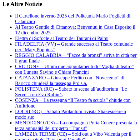
Le Altre Notizie
Il Cartellone inverno 2025 del Politeama Mario Foglietti di
Catanzaro
Al Teatro Gentile di Cittanova: Benvenuti in Casa Esposito il
12 dicembre 2025
Elettra di Sofocle al Teatro dei Taurani di Palmi
FILADELFIA (VV) – Grande successo al Teatro comunale
per “Mary Poppins”
REGGIO CALABRIA – “Facce da bronzi” arriva in città per
il gran finale
CROTONE – Ultimi due appuntamenti di “Voglia di teatro”
con Lunetta Savino e Chiara Francini
CATANZARO – Giuseppe Ferlito con “Novecento” di
Baricco chiuderà la rassegna Pro.s.a.
POLISTENA (RC) – Sabato in scena all’auditorium “Le
Serve” con Eva Robin’s
COSENZA – La rassegna “Il Teatro fa scuola” chiude con
Anfitrione
LOCRI (RC) – Sabato Paolantoni rivisita Shakespeare a
modo suo
MENDICINO (CS) – La compagnia Porta Cenere presenta la
terza annualità del progetto “Transit”
LAMEZIA TERME (CZ) – Sold out a Vibo Valentia per il
gruppo teatrale “Giovanni Vercillo”