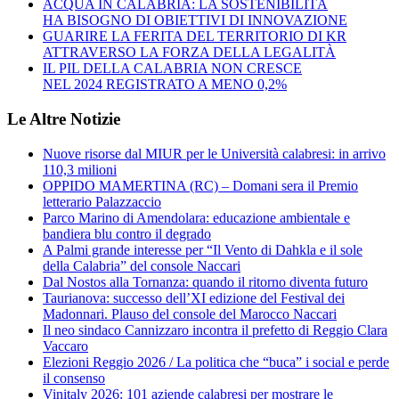
ACQUA IN CALABRIA: LA SOSTENIBILITÀ
HA BISOGNO DI OBIETTIVI DI INNOVAZIONE
GUARIRE LA FERITA DEL TERRITORIO DI KR
ATTRAVERSO LA FORZA DELLA LEGALITÀ
IL PIL DELLA CALABRIA NON CRESCE
NEL 2024 REGISTRATO A MENO 0,2%
Le Altre Notizie
Nuove risorse dal MIUR per le Università calabresi: in arrivo
110,3 milioni
OPPIDO MAMERTINA (RC) – Domani sera il Premio
letterario Palazzaccio
Parco Marino di Amendolara: educazione ambientale e
bandiera blu contro il degrado
A Palmi grande interesse per “Il Vento di Dahkla e il sole
della Calabria” del console Naccari
Dal Nostos alla Tornanza: quando il ritorno diventa futuro
Taurianova: successo dell’XI edizione del Festival dei
Madonnari. Plauso del console del Marocco Naccari
Il neo sindaco Cannizzaro incontra il prefetto di Reggio Clara
Vaccaro
Elezioni Reggio 2026 / La politica che “buca” i social e perde
il consenso
Vinitaly 2026: 101 aziende calabresi per mostrare le