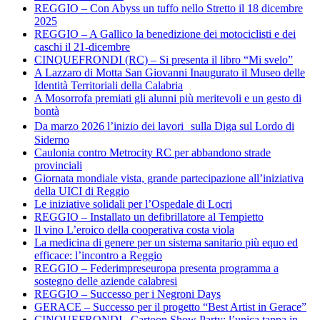
REGGIO – Con Abyss un tuffo nello Stretto il 18 dicembre
2025
REGGIO – A Gallico la benedizione dei motociclisti e dei
caschi il 21-dicembre
CINQUEFRONDI (RC) – Si presenta il libro “Mi svelo”
A Lazzaro di Motta San Giovanni Inaugurato il Museo delle
Identità Territoriali della Calabria
A Mosorrofa premiati gli alunni più meritevoli e un gesto di
bontà
Da marzo 2026 l’inizio dei lavori sulla Diga sul Lordo di
Siderno
Caulonia contro Metrocity RC per abbandono strade
provinciali
Giornata mondiale vista, grande partecipazione all’iniziativa
della UICI di Reggio
Le iniziative solidali per l’Ospedale di Locri
REGGIO – Installato un defibrillatore al Tempietto
Il vino L’eroico della cooperativa costa viola
La medicina di genere per un sistema sanitario più equo ed
efficace: l’incontro a Reggio
REGGIO – Federimpreseuropa presenta programma a
sostegno delle aziende calabresi
REGGIO – Successo per i Negroni Days
GERACE – Successo per il progetto “Best Artist in Gerace”
CINQUEFRONDI– Cartoon Show Party: l’unica tappa in