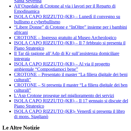
Santa Severina
All’Ospedale di Crotone al via i lavori per il Reparto di
Emodinamica
ISOLA CAPO RIZZUTO (KR) – Lunedì il convegno su
bullismo e cyberbullismo
“Libere Donne” di Crotone e “InOltre” insieme per i bambini
africani
CROTONE – Ingresso gratuito al Museo Archeologico
ISOLA CAPO RIZZUTO (KR) – Il 7 febbraio si presenta il
Piano Strategico
Il Tar dà ragione all’Adp di Kr sull’assistenza domiciliare
integrata
ISOLA CAPO RIZZUTO (KR) – Al via il progetto
ambientale “Compostiamoci bene”
CROTONE – Presentato il master “La filiera digitale dei beni
culturali”
CROTONE – Si presenta il master “La filiera digitale dei ben
culturali”
L’Asp Crotone prosegue nel miglioramento dei servizi
ISOLA CAPO RIZZUTO (KR) – Il 17 gennaio si discute del
Piano Strategico
ISOLA CAPO RIZZUTO (KR)- Venerdì si presenta il libro
di mons. Staglianò
Le Altre Notizie