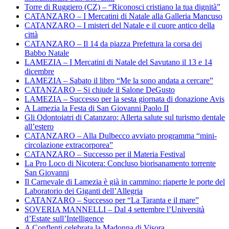
Torre di Ruggiero (CZ) – “Riconosci cristiano la tua dignità”
CATANZARO – I Mercatini di Natale alla Galleria Mancuso
CATANZARO – I misteri del Natale e il cuore antico della
città
CATANZARO – Il 14 da piazza Prefettura la corsa dei
Babbo Natale
LAMEZIA – I Mercatini di Natale del Savutano il 13 e 14
dicembre
LAMEZIA – Sabato il libro “Me la sono andata a cercare”
CATANZARO – Si chiude il Salone DeGusto
LAMEZIA – Successo per la sesta giornata di donazione Avis
A Lamezia la Festa di San Giovanni Paolo II
Gli Odontoiatri di Catanzaro: Allerta salute sul turismo dentale
all’estero
CATANZARO – Alla Dulbecco avviato programma “mini-
circolazione extracorporea”
CATANZARO – Successo per il Materia Festival
La Pro Loco di Nicotera: Concluso biorisanamento torrente
San Giovanni
Il Carnevale di Lamezia è già in cammino: riaperte le porte del
Laboratorio dei Giganti dell’Allegria
CATANZARO – Successo per “La Taranta e il mare”
SOVERIA MANNELLI – Dal 4 settembre l’Università
d’Estate sull’Intelligence
A Conflenti celebrata la Madonna di Visora