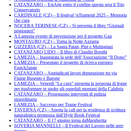
CATANZARO – EstArte entro il confine questa sera il Trio
Conservatorio
CARDINALE (CZ) – Il festival ‘nTramenti 2025 – Memoria
che cura
NOCERA TERINESE (CZ) – Si presenta il libro “Giornali
prigionieri”
A Lamezia evento di prevenzione per il progetto Gap
MONTAURO (CZ) – Torna la Notte Azzurra
GIZZERIA (CZ) – La Sagra Patati, Pipi e Mulingiani
CATANZARO LIDO – Il libro di Claudio Borghi
LAMEZIA – Inaugurata la sede dell’Associazione “Il Dono”
LAMEZIA – Presentato il progetto di ricerca europeo
Fastch2ange
CATANZARO – Aggiudicati lavori depurazione tra via
Fiume Busento e Barone
LAMEZIA – Venerdì “La cura” presenta la proposta di legge
per trasformare in spoke gli ospedali montani della Calabria
CATANZARO – Proseguono interventi di pulizia
straordinaria
LAMEZIA – Successo per Trame Festival
TAVERNA (CZ) – Aperta la call per la residenza di scrittura
naturalistica promossa dall’Hyle Book Festival
CATANZARO – Il 17 giugno torna daMargherita
SOVERIA MANNELLI – Il Festival del Lavoro nelle aree
interne