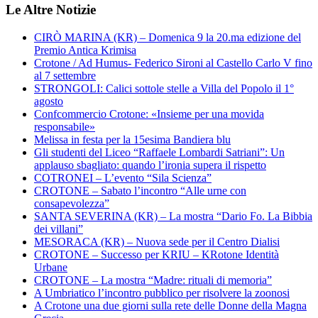
Le Altre Notizie
CIRÒ MARINA (KR) – Domenica 9 la 20.ma edizione del
Premio Antica Krimisa
Crotone / Ad Humus- Federico Sironi al Castello Carlo V fino
al 7 settembre
STRONGOLI: Calici sottole stelle a Villa del Popolo il 1°
agosto
Confcommercio Crotone: «Insieme per una movida
responsabile»
Melissa in festa per la 15esima Bandiera blu
Gli studenti del Liceo “Raffaele Lombardi Satriani”: Un
applauso sbagliato: quando l’ironia supera il rispetto
COTRONEI – L’evento “Sila Scienza”
CROTONE – Sabato l’incontro “Alle urne con
consapevolezza”
SANTA SEVERINA (KR) – La mostra “Dario Fo. La Bibbia
dei villani”
MESORACA (KR) – Nuova sede per il Centro Dialisi
CROTONE – Successo per KRIU – KRotone Identità
Urbane
CROTONE – La mostra “Madre: rituali di memoria”
A Umbriatico l’incontro pubblico per risolvere la zoonosi
A Crotone una due giorni sulla rete delle Donne della Magna