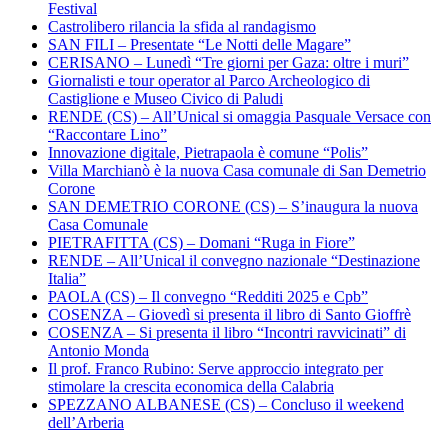
Festival
Castrolibero rilancia la sfida al randagismo
SAN FILI – Presentate “Le Notti delle Magare”
CERISANO – Lunedì “Tre giorni per Gaza: oltre i muri”
Giornalisti e tour operator al Parco Archeologico di
Castiglione e Museo Civico di Paludi
RENDE (CS) – All’Unical si omaggia Pasquale Versace con
“Raccontare Lino”
Innovazione digitale, Pietrapaola è comune “Polis”
Villa Marchianò è la nuova Casa comunale di San Demetrio
Corone
SAN DEMETRIO CORONE (CS) – S’inaugura la nuova
Casa Comunale
PIETRAFITTA (CS) – Domani “Ruga in Fiore”
RENDE – All’Unical il convegno nazionale “Destinazione
Italia”
PAOLA (CS) – Il convegno “Redditi 2025 e Cpb”
COSENZA – Giovedì si presenta il libro di Santo Gioffrè
COSENZA – Si presenta il libro “Incontri ravvicinati” di
Antonio Monda
Il prof. Franco Rubino: Serve approccio integrato per
stimolare la crescita economica della Calabria
SPEZZANO ALBANESE (CS) – Concluso il weekend
dell’Arberia