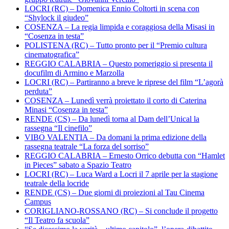
LOCRI (RC) – Domenica Ennio Coltorti in scena con
“Shylock il giudeo”
COSENZA – La regia limpida e coraggiosa della Misasi in
“Cosenza in testa”
POLISTENA (RC) – Tutto pronto per il “Premio cultura
cinematografica”
REGGIO CALABRIA – Questo pomeriggio si presenta il
docufilm di Armino e Marzolla
LOCRI (RC) – Partiranno a breve le riprese del film “L’agorà
perduta”
COSENZA – Lunedì verrà proiettato il corto di Caterina
Minasi “Cosenza in testa”
RENDE (CS) – Da lunedì torna al Dam dell’Unical la
rassegna “Il cinefilo”
VIBO VALENTIA – Da domani la prima edizione della
rassegna teatrale “La forza del sorriso”
REGGIO CALABRIA – Ernesto Orrico debutta con “Hamlet
in Pieces” sabato a Spazio Teatro
LOCRI (RC) – Luca Ward a Locri il 7 aprile per la stagione
teatrale della locride
RENDE (CS) – Due giorni di proiezioni al Tau Cinema
Campus
CORIGLIANO-ROSSANO (RC) – Si conclude il progetto
“Il Teatro fa scuola”