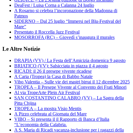
DeaFest / Luisa Corna a Calanna 24 luglio
A Rosarno si celebra l’incoronazione della Madonna di
Patmos
SIDERNO – Dal 25 luglio “Immersi nel Blu-Festival del
Mare”
Presentato il Roccella Jazz Festival
MOSORROFA (RC) – Giovedì s’inaugura il murales
Le Altre Notizie
DRAPIA (VV) / La Festa dell’Amicizia domenica 9 agosto
BRIATICO (VV): Salsicciata in piazza il 4 agosto
RICADI: il 26 il presepe vivente ricadese
A Caria (Tropea) la Casa di Babbo Natale
Vibo Valentia – Sulle vie dei mastri birrai il 12 dicembre 2025
TROPEA – Il Presepe Vivente al Convento dei Frati Minori
Al via TropeArte Plein Air Festival
SAN COSTANTINO CALABRO (VV) – La Sagra della
Pitta Chjina
TROPEA – La mostra Visio Mentis
A Pizzo celebrata al Giornata del Mare
VIBO – Si presenta il il Rapporto di Banca d’Italia
“L’economia della Calabria.
A S. Maria di Ricadi vacanza-inclusione per i ragazzi della