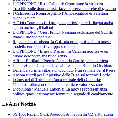
L’OPINIONE / Rosi Caligiuri: Contrastare la violenza
maschile sulle donne: basta facciate, servono scelte di governo
I Calabresi di Roma ospitano l’Ambasciatrice di Palestina
Mona Abuara
A Gioia Tauro al via il progetto per insegnare la lingua araba
aperto anche agli italiani
L’OPINIONE / Giusi Princi: Nessuna esclusione del Sud da
Piano Europeo per AV
Rigenerazione urbana, la Calabria protagonista di un nuovo
modello europeo di sviluppo sostenibile
L’OPINIONE / Ernesto Rapani: In Calabria non serve un
nuovo aeroporto, ma buon senso
A Rino Barillari il Premio Armando Curcio per la carriera
L’intervista di Calabria.Live al Presidente Roberto Occhiuto
Dalla Calabria la vittoria di Occhiuto è un segnale per il Paese
Ancora ritardi per il ripristino della Diga sul torrente Lordo
I Consorzi di Tutela delll’area centrale della Calabria:
Mirabilia, ottima occasione di crescita e valorizzazione
L’opinione / Manuela Labonia: La nuova rappresentanza
politica quasi interamente femminile segnale di cambiamento
Le Altre Notizie
SS 106, Rapani (Fdi): Aggiudicati i lavori da CZ a Kr, attesa