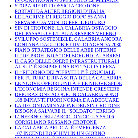
IN QUATTRO ANNI SPESI SOLO 2,8 MILIARDI
STOP A RIFIUTI TOSSICI A CROTONE
PORTATI DA ALTRE REGIONI D’ITALIA
LE LACRIME DI REGGIO DOPO 55 ANNI
SERVANO DA MONITO PER IL FUTURO
SIN DI CROTONE, LA CALABRIA OSTAGGIO
DEL PASSATO E L’ITALIA RESPIRA VELENO
SVILUPPO SOSTENIBILE, CALABRIA ANCORA
LONTANA DAGLI OBIETTIVI DI AGENDA 2030
PIANO STRATEGICO DELLE AREE INTERNE
IL “DE PROFUNDIS” DEI BORGHI CALABRESI
IL CASO DELLE OPERE INFRASTRUTTURALI
AL SUD È SEMPRE UNA BATTAGLIA PERSA
IL “RITORNO DEI “CERVELLI” È CRUCIALE
PER FUTURO E RINASCITA DELLA CALABRIA
LE NUOVE OPPORTUNITÀ E LE NUOVE SFIDE
L’ECONOMIA REGGINA INTENDE CRESCERE
DEPURAZIONE ACQUE: IN CALABRIA SONO
188 IMPIANTI FUORI NORMA DA ADEGUARE
LA DECONTAMINAZIONE DEL SIN CROTONE
BISOGNA SALVARE IL “SOLDATO” ERRIGO
L’INFERNO DELL’ARCO JONICO: LA SS 106
CORIGLIANO ROSSANO-CROTONE
LA CALABRIA BRUCIA, È EMERGENZA
107 INCENDI BOSCHIVI IN UN GIORNO