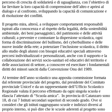
percorso di crescita di solidarietà e di uguaglianza, con l’obiettivo di
far lievitare la loro capacità di comprensione dell’altro e aprirsi al
dialogo e al confronto, sviluppando la capacità di comunicazione e
di risoluzione dei conflitti.
Il progetto mira, altresì, a sviluppare comportamenti responsabili
ispirati alla conoscenza e al rispetto della legalità, della sostenibilità
ambientale, dei beni paesaggistici, del patrimonio e delle attività
culturali; a prevenire e contrastare la dispersione scolastica, ogni
forma di discriminazione del bullismo, del cyberbullismo e delle
nuove insidie della rete; a potenziare l’inclusione scolastica, il diritto
allo studio degli alunni con bisogni educativi speciali attraverso
percorsi individualizzati e personalizzati, anche con il supporto e la
collaborazione dei servizi socio-sanitari ed educativi del territorio e
delle associazioni di settore, a conoscere ed esercitare i fondamentali
diritti dei minori sanciti dalla Convenzione Onu del 1989.
Al termine dell’anno scolastico una apposita commissione formata
dal referente provinciale del progetto, dal presidente del Comitato
provinciale Unicef e da un rappresentante dell’Ufficio Scolastico
Regionale valuta il percorso effettuato da ogni singola scuola e
rilascia l’attestato di “Scuola amica”. In provincia di Catanzaro sono
18, di cui 7 Istituti secondari superiori di secondo grado. Ove si
consideri che gli istituti raggruppano scuole e indirizzi diversi al
proprio interno, si può dire che le scuole aderenti al progetto sono