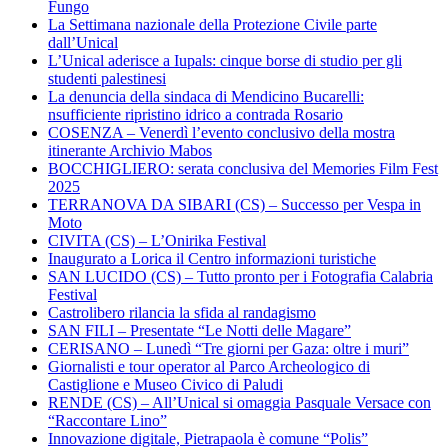
Fungo
La Settimana nazionale della Protezione Civile parte
dall’Unical
L’Unical aderisce a Iupals: cinque borse di studio per gli
studenti palestinesi
La denuncia della sindaca di Mendicino Bucarelli:
nsufficiente ripristino idrico a contrada Rosario
COSENZA – Venerdì l’evento conclusivo della mostra
itinerante Archivio Mabos
BOCCHIGLIERO: serata conclusiva del Memories Film Fest
2025
TERRANOVA DA SIBARI (CS) – Successo per Vespa in
Moto
CIVITA (CS) – L’Onirika Festival
Inaugurato a Lorica il Centro informazioni turistiche
SAN LUCIDO (CS) – Tutto pronto per i Fotografia Calabria
Festival
Castrolibero rilancia la sfida al randagismo
SAN FILI – Presentate “Le Notti delle Magare”
CERISANO – Lunedì “Tre giorni per Gaza: oltre i muri”
Giornalisti e tour operator al Parco Archeologico di
Castiglione e Museo Civico di Paludi
RENDE (CS) – All’Unical si omaggia Pasquale Versace con
“Raccontare Lino”
Innovazione digitale, Pietrapaola è comune “Polis”