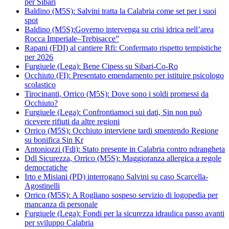
per Sibari
Baldino (M5S): Salvini tratta la Calabria come set per i suoi
spot
Baldino (M5S):Governo intervenga su crisi idrica nell’area
Rocca Imperiale–Trebisacce”
Rapani (FDI) al cantiere Rfi: Confermato rispetto tempistiche
per 2026
Furgiuele (Lega): Bene Cipess su Sibari-Co-Ro
Occhiuto (FI): Presentato emendamento per istituire psicologo
scolastico
Tirocinanti, Orrico (M5S): Dove sono i soldi promessi da
Occhiuto?
Furgiuele (Lega): Confrontiamoci sui dati, Sin non può
ricevere rifiuti da altre regioni
Orrico (M5S): Occhiuto interviene tardi smentendo Regione
su bonifica Sin Kr
Antoniozzi (Fdi): Stato presente in Calabria contro ndrangheta
Ddl Sicurezza, Orrico (M5S): Maggioranza allergica a regole
democratiche
Irto e Misiani (PD) interrogano Salvini su caso Scarcella-
Agostinelli
Orrico (M5S): A Rogliano sospeso servizio di logopedia per
mancanza di personale
Furgiuele (Lega): Fondi per la sicurezza idraulica passo avanti
per sviluppo Calabria