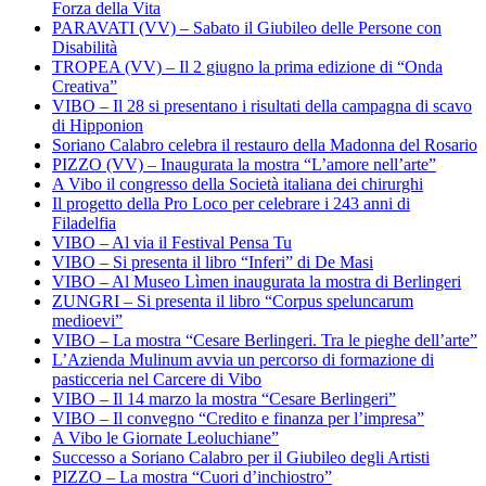
Forza della Vita
PARAVATI (VV) – Sabato il Giubileo delle Persone con
Disabilità
TROPEA (VV) – Il 2 giugno la prima edizione di “Onda
Creativa”
VIBO – Il 28 si presentano i risultati della campagna di scavo
di Hipponion
Soriano Calabro celebra il restauro della Madonna del Rosario
PIZZO (VV) – Inaugurata la mostra “L’amore nell’arte”
A Vibo il congresso della Società italiana dei chirurghi
Il progetto della Pro Loco per celebrare i 243 anni di
Filadelfia
VIBO – Al via il Festival Pensa Tu
VIBO – Si presenta il libro “Inferi” di De Masi
VIBO – Al Museo Lìmen inaugurata la mostra di Berlingeri
ZUNGRI – Si presenta il libro “Corpus speluncarum
medioevi”
VIBO – La mostra “Cesare Berlingeri. Tra le pieghe dell’arte”
L’Azienda Mulinum avvia un percorso di formazione di
pasticceria nel Carcere di Vibo
VIBO – Il 14 marzo la mostra “Cesare Berlingeri”
VIBO – Il convegno “Credito e finanza per l’impresa”
A Vibo le Giornate Leoluchiane”
Successo a Soriano Calabro per il Giubileo degli Artisti
PIZZO – La mostra “Cuori d’inchiostro”