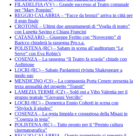
FILADELFIA (VV) – Grande successo al Teatro comunale
per “Mary Poppins”
REGGIO CALABRIA – “Facce da bronzi” arriva in città per
il gran finale
CROTONE – Ultimi due appuntamenti di “Voglia di teatro”
con Lunetta Savino e Chiara Francini
CATANZARO – Giuseppe Ferlito con “Novecento” di
Baricco chiuderà la rassegna Pro.s.a.
POLISTENA (RC) – Sabato in scena all’auditorium “Le
Serve” con Eva Robin’s
COSENZA – La rassegna “Il Teatro fa scuola” chiude con
Anfitrione
LOCRI (RC) – Sabato Paolantoni rivisita Shakespeare a
modo suo
MENDICINO (CS) – La compagnia Porta Cenere presenta la
terza annualità del progetto “Transit”
LAMEZIA TERME (CZ) – Sold out a Vibo Valentia per il
gruppo teatrale “Giovanni Vercillo”
LOCRI (RC) – Domenica Ennio Coltorti in scena con
“Shylock il giudeo”
COSENZA – La regia limpida e coraggiosa della Misasi in
“Cosenza in testa”
POLISTENA (RC) – Tutto pronto per il “Premio cultura
cinematografica”
REGGIO CALABRIA – Questo pomeriggio si presenta il