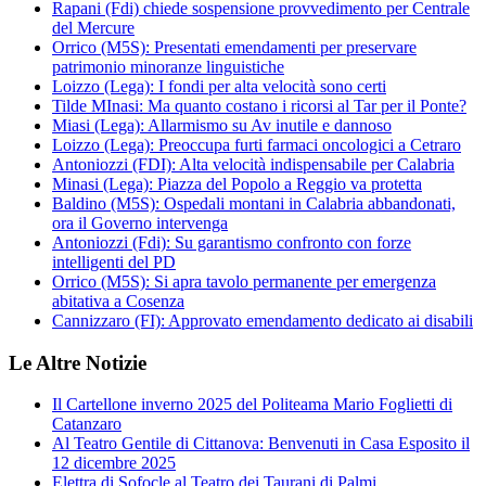
Rapani (Fdi) chiede sospensione provvedimento per Centrale
del Mercure
Orrico (M5S): Presentati emendamenti per preservare
patrimonio minoranze linguistiche
Loizzo (Lega): I fondi per alta velocità sono certi
Tilde MInasi: Ma quanto costano i ricorsi al Tar per il Ponte?
Miasi (Lega): Allarmismo su Av inutile e dannoso
Loizzo (Lega): Preoccupa furti farmaci oncologici a Cetraro
Antoniozzi (FDI): Alta velocità indispensabile per Calabria
Minasi (Lega): Piazza del Popolo a Reggio va protetta
Baldino (M5S): Ospedali montani in Calabria abbandonati,
ora il Governo intervenga
Antoniozzi (Fdi): Su garantismo confronto con forze
intelligenti del PD
Orrico (M5S): Si apra tavolo permanente per emergenza
abitativa a Cosenza
Cannizzaro (FI): Approvato emendamento dedicato ai disabili
Le Altre Notizie
Il Cartellone inverno 2025 del Politeama Mario Foglietti di
Catanzaro
Al Teatro Gentile di Cittanova: Benvenuti in Casa Esposito il
12 dicembre 2025
Elettra di Sofocle al Teatro dei Taurani di Palmi