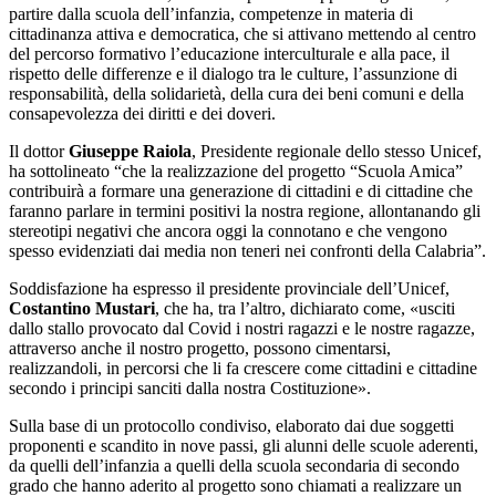
partire dalla scuola dell’infanzia, competenze in materia di
cittadinanza attiva e democratica, che si attivano mettendo al centro
del percorso formativo l’educazione interculturale e alla pace, il
rispetto delle differenze e il dialogo tra le culture, l’assunzione di
responsabilità, della solidarietà, della cura dei beni comuni e della
consapevolezza dei diritti e dei doveri.
Il dottor
Giuseppe Raiola
, Presidente regionale dello stesso Unicef,
ha sottolineato “che la realizzazione del progetto “Scuola Amica”
contribuirà a formare una generazione di cittadini e di cittadine che
faranno parlare in termini positivi la nostra regione, allontanando gli
stereotipi negativi che ancora oggi la connotano e che vengono
spesso evidenziati dai media non teneri nei confronti della Calabria”.
Soddisfazione ha espresso il presidente provinciale dell’Unicef,
Costantino Mustari
, che ha, tra l’altro, dichiarato come, «usciti
dallo stallo provocato dal Covid i nostri ragazzi e le nostre ragazze,
attraverso anche il nostro progetto, possono cimentarsi,
realizzandoli, in percorsi che li fa crescere come cittadini e cittadine
secondo i principi sanciti dalla nostra Costituzione».
Sulla base di un protocollo condiviso, elaborato dai due soggetti
proponenti e scandito in nove passi, gli alunni delle scuole aderenti,
da quelli dell’infanzia a quelli della scuola secondaria di secondo
grado che hanno aderito al progetto sono chiamati a realizzare un