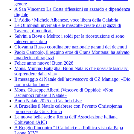
genere
A San Vincenzo La Costa riflessioni su azzardo e dipendenza
digitale
L’Addio / Michele Albanese, voce libera della Calabria
Le Olimpiadi invernali e le mascotte create dai ragazzi di
Taverna, dimenticati
Salvini a Bova e Melito: i soldi per la ricostruzione ci sono,
intervenire subito
Giovanna Russo coordinatore nazionale garanti dei detenuti
Paolo Campolo, il reggino eroe di Crans Montana: ha salvato
una decina di ragazzi
Felice anno nuovo! Buon 2026
Mons. Mimmo Battaglia: Buon Natale: che possiate lasciarvi
sorprendere dalla vita»
Il messaggio di Natale dell’arcivescovo di CZ Maniago: «Dio
non resta lontano»
Mons. Giuseppe Alberti (Vescovo di Oppido): «Non
lasciamoci rubare il Natale»
Buon Natale 2025 da Calabria.Live
A Bruxelles il Natale calabrese con l’evento Christojenna
promosso da Giusi Princi
La nuova bella sede a Roma dell’Associazione Italiana
Coltivatori (AIC)
A Reggio l’incontro “I Cattolici e la Politica vista da Papa
Leone XIV”