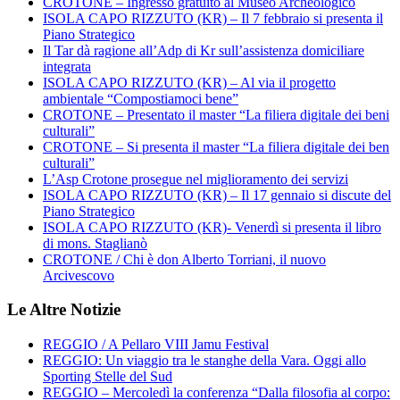
CROTONE – Ingresso gratuito al Museo Archeologico
ISOLA CAPO RIZZUTO (KR) – Il 7 febbraio si presenta il
Piano Strategico
Il Tar dà ragione all’Adp di Kr sull’assistenza domiciliare
integrata
ISOLA CAPO RIZZUTO (KR) – Al via il progetto
ambientale “Compostiamoci bene”
CROTONE – Presentato il master “La filiera digitale dei beni
culturali”
CROTONE – Si presenta il master “La filiera digitale dei ben
culturali”
L’Asp Crotone prosegue nel miglioramento dei servizi
ISOLA CAPO RIZZUTO (KR) – Il 17 gennaio si discute del
Piano Strategico
ISOLA CAPO RIZZUTO (KR)- Venerdì si presenta il libro
di mons. Staglianò
CROTONE / Chi è don Alberto Torriani, il nuovo
Arcivescovo
Le Altre Notizie
REGGIO / A Pellaro VIII Jamu Festival
REGGIO: Un viaggio tra le stanghe della Vara. Oggi allo
Sporting Stelle del Sud
REGGIO – Mercoledì la conferenza “Dalla filosofia al corpo: