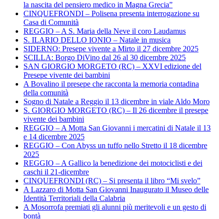
la nascita del pensiero medico in Magna Grecia”
CINQUEFRONDI – Polisena presenta interrogazione su
Casa di Comunità
REGGIO – A S. Maria della Neve il coro Laudamus
S. ILARIO DELLO IONIO – Natale in musica
SIDERNO: Presepe vivente a Mirto il 27 dicembre 2025
SCILLA: Borgo DiVino dal 26 al 30 dicembre 2025
SAN GIORGIO MORGETO (RC) – XXVI edizione del
Presepe vivente dei bambini
A Bovalino il presepe che racconta la memoria contadina
della comunità
Sogno di Natale a Reggio il 13 dicembre in viale Aldo Moro
S. GIORGIO MORGETO (RC) – Il 26 dicembre il presepe
vivente dei bambini
REGGIO – A Motta San Giovanni i mercatini di Natale il 13
e 14 dicembre 2025
REGGIO – Con Abyss un tuffo nello Stretto il 18 dicembre
2025
REGGIO – A Gallico la benedizione dei motociclisti e dei
caschi il 21-dicembre
CINQUEFRONDI (RC) – Si presenta il libro “Mi svelo”
A Lazzaro di Motta San Giovanni Inaugurato il Museo delle
Identità Territoriali della Calabria
A Mosorrofa premiati gli alunni più meritevoli e un gesto di
bontà