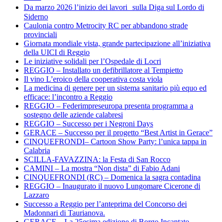
Da marzo 2026 l’inizio dei lavori sulla Diga sul Lordo di
Siderno
Caulonia contro Metrocity RC per abbandono strade
provinciali
Giornata mondiale vista, grande partecipazione all’iniziativa
della UICI di Reggio
Le iniziative solidali per l’Ospedale di Locri
REGGIO – Installato un defibrillatore al Tempietto
Il vino L’eroico della cooperativa costa viola
La medicina di genere per un sistema sanitario più equo ed
efficace: l’incontro a Reggio
REGGIO – Federimpreseuropa presenta programma a
sostegno delle aziende calabresi
REGGIO – Successo per i Negroni Days
GERACE – Successo per il progetto “Best Artist in Gerace”
CINQUEFRONDI– Cartoon Show Party: l’unica tappa in
Calabria
SCILLA-FAVAZZINA: la Festa di San Rocco
CAMINI – La mostra “Non dista” di Fabio Adani
CINQUEFRONDI (RC) – Domenica la sagra contadina
REGGIO – Inaugurato il nuovo Lungomare Cicerone di
Lazzaro
Successo a Reggio per l’anteprima del Concorso dei
Madonnari di Taurianova.
GERACE – La 25esima edizione di Borgo Incantato