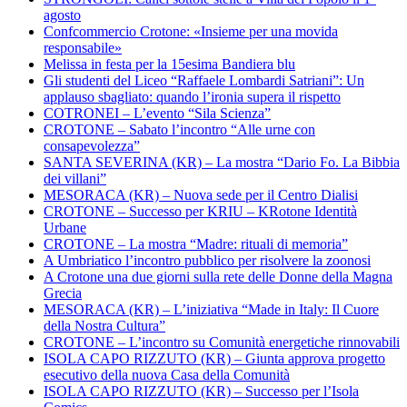
agosto
Confcommercio Crotone: «Insieme per una movida
responsabile»
Melissa in festa per la 15esima Bandiera blu
Gli studenti del Liceo “Raffaele Lombardi Satriani”: Un
applauso sbagliato: quando l’ironia supera il rispetto
COTRONEI – L’evento “Sila Scienza”
CROTONE – Sabato l’incontro “Alle urne con
consapevolezza”
SANTA SEVERINA (KR) – La mostra “Dario Fo. La Bibbia
dei villani”
MESORACA (KR) – Nuova sede per il Centro Dialisi
CROTONE – Successo per KRIU – KRotone Identità
Urbane
CROTONE – La mostra “Madre: rituali di memoria”
A Umbriatico l’incontro pubblico per risolvere la zoonosi
A Crotone una due giorni sulla rete delle Donne della Magna
Grecia
MESORACA (KR) – L’iniziativa “Made in Italy: Il Cuore
della Nostra Cultura”
CROTONE – L’incontro su Comunità energetiche rinnovabili
ISOLA CAPO RIZZUTO (KR) – Giunta approva progetto
esecutivo della nuova Casa della Comunità
ISOLA CAPO RIZZUTO (KR) – Successo per l’Isola