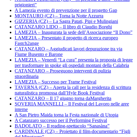
prigionieri”
A Lamezia evento di prevenzione per il progetto Gap
MONTAURO (CZ) – Torna la Notte Azzurra
GIZZERIA (CZ) – La Sagra Patati, Pipi e Mulingiani
CATANZARO LIDO – Il libro di Claudio Borghi
LAMEZIA – Inaugurata la sede dell’Associazione “Il Dono”
LAMEZIA – Presentato il progetto di ricerca europeo
Fastch2ange
CATANZARO – Aggiudicati lavori depurazione tra via
Fiume Busento e Barone
LAMEZIA – Venerdì “La cura” presenta la proposta di legge
per trasformare in spoke gli ospedali montani della Calabria
CATANZARO – Proseguono interventi di pulizia
straordinaria
LAMEZIA – Successo per Trame Festival
TAVERNA (CZ) – Aperta la call per la residenza di scrittura
naturalistica promossa dall’Hyle Book Festival
CATANZARO – Il 17 giugno torna daMargherita
SOVERIA MANNELLI – Il Festival del Lavoro nelle aree
interne
A San Pietro Maida torna la Festa nazionale di Utopia
A Catanzaro successo per il Performing Festival
BADOLATO – Il reading-spettacolo “Sanasàna”
CARDINALE (CZ) – Proiettato il film-documentario “Figli
del Minotauro”