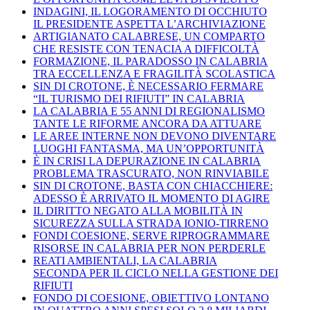
INDAGINI, IL LOGORAMENTO DI OCCHIUTO
IL PRESIDENTE ASPETTA L’ARCHIVIAZIONE
ARTIGIANATO CALABRESE, UN COMPARTO
CHE RESISTE CON TENACIA A DIFFICOLTÀ
FORMAZIONE, IL PARADOSSO IN CALABRIA
TRA ECCELLENZA E FRAGILITÀ SCOLASTICA
SIN DI CROTONE, È NECESSARIO FERMARE
“IL TURISMO DEI RIFIUTI” IN CALABRIA
LA CALABRIA E 55 ANNI DI REGIONALISMO
TANTE LE RIFORME ANCORA DA ATTUARE
LE AREE INTERNE NON DEVONO DIVENTARE
LUOGHI FANTASMA, MA UN’OPPORTUNITÀ
È IN CRISI LA DEPURAZIONE IN CALABRIA
PROBLEMA TRASCURATO, NON RINVIABILE
SIN DI CROTONE, BASTA CON CHIACCHIERE:
ADESSO È ARRIVATO IL MOMENTO DI AGIRE
IL DIRITTO NEGATO ALLA MOBILITÀ IN
SICUREZZA SULLA STRADA IONIO-TIRRENO
FONDI COESIONE, SERVE RIPROGRAMMARE
RISORSE IN CALABRIA PER NON PERDERLE
REATI AMBIENTALI, LA CALABRIA
SECONDA PER IL CICLO NELLA GESTIONE DEI
RIFIUTI
FONDO DI COESIONE, OBIETTIVO LONTANO