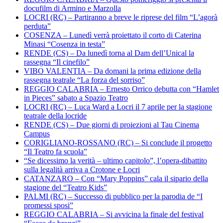
docufilm di Armino e Marzolla
LOCRI (RC) – Partiranno a breve le riprese del film “L’agorà
perduta”
COSENZA – Lunedì verrà proiettato il corto di Caterina
Minasi “Cosenza in testa”
RENDE (CS) – Da lunedì torna al Dam dell’Unical la
rassegna “Il cinefilo”
VIBO VALENTIA – Da domani la prima edizione della
rassegna teatrale “La forza del sorriso”
REGGIO CALABRIA – Ernesto Orrico debutta con “Hamlet
in Pieces” sabato a Spazio Teatro
LOCRI (RC) – Luca Ward a Locri il 7 aprile per la stagione
teatrale della locride
RENDE (CS) – Due giorni di proiezioni al Tau Cinema
Campus
CORIGLIANO-ROSSANO (RC) – Si conclude il progetto
“Il Teatro fa scuola”
“Se dicessimo la verità – ultimo capitolo”, l’opera-dibattito
sulla legalità arriva a Crotone e Locri
CATANZARO – Con “Mary Poppins” cala il sipario della
stagione del “Teatro Kids”
PALMI (RC) – Successo di pubblico per la parodia de “I
promessi sposi”
REGGIO CALABRIA – Si avvicina la finale del festival