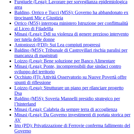
Furgiuele (Lega): Lavorare per sorveglianza epidemiologica
area
Baldino, Orrico e Tucci (M5S): Governo ha abbandonato ex
tirocinanti Mic e Giustizia
Orrico (M5S) interroga ministero Istruzione per conflittualità
al Liceo di Filadelfia
Minasi (Lega): Ddl su violenza di genere prezioso intervento
per tutela delle donne
Antoniozzi (FDI): Sui Lea compiuti progressi
Baldino (M5S): Tribunale di Castrovillari rischia paralisi per
mancanza di magistrati
Loizzo (Lega): Bene soluzione per Banco Alimentare
Minasi (Lega): Ponte, incomprensibili due sindaci contro
sviluppo del territorio
Occhiuto (FI): Attività Osservatorio su Nuove Povertà offre
spunti di riflessione
Loizzo (Lega): Strutturare un piano per rilanciare progetto
Dsa
Baldino (M5S): Soveria Mannelli presidio strategico per
l’hinterland
Minasi (Lega): Calabria da sempre terra di accoglienza
Minasi (Lega): Da Governo investimenti di portata storica per
AV
Irto (PD): Privatizzazione di Ferrovie conferma fallimento del
Governo