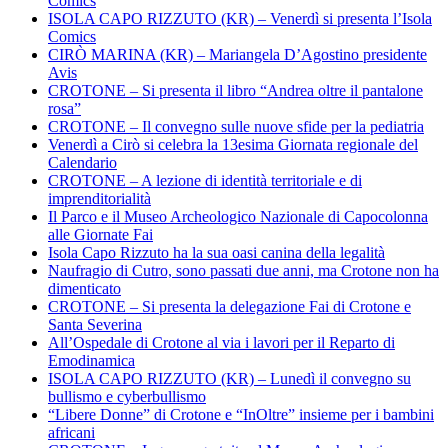
Comics
ISOLA CAPO RIZZUTO (KR) – Venerdì si presenta l’Isola
Comics
CIRÒ MARINA (KR) – Mariangela D’Agostino presidente
Avis
CROTONE – Si presenta il libro “Andrea oltre il pantalone
rosa”
CROTONE – Il convegno sulle nuove sfide per la pediatria
Venerdì a Cirò si celebra la 13esima Giornata regionale del
Calendario
CROTONE – A lezione di identità territoriale e di
imprenditorialità
Il Parco e il Museo Archeologico Nazionale di Capocolonna
alle Giornate Fai
Isola Capo Rizzuto ha la sua oasi canina della legalità
Naufragio di Cutro, sono passati due anni, ma Crotone non ha
dimenticato
CROTONE – Si presenta la delegazione Fai di Crotone e
Santa Severina
All’Ospedale di Crotone al via i lavori per il Reparto di
Emodinamica
ISOLA CAPO RIZZUTO (KR) – Lunedì il convegno su
bullismo e cyberbullismo
“Libere Donne” di Crotone e “InOltre” insieme per i bambini
africani