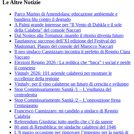
Le Altre Notizie
Parco Marino di Amendolara: educazione ambientale e
bandiera blu contro il degrado
A Palmi grande interesse per “Il Vento di Dahkla e il sole
della Calabria” del console Naccari
Dal Nostos alla Tornanza: quando il ritorno diventa futuro
Taurianova: successo dell’XI edizione del Festival dei
Madonnari. Plauso del console del Marocco Naccari
Il neo sindaco Cannizzaro incontra il prefetto di Reggio Clara
Vaccaro
Elezioni Reggio 2026 / La politica che “buca” i social e perde
il consenso
Vinitaly 2026: 101 aziende calabresi per mostrare le
eccellenze della regione
Vinitaly: per il vino calabrese un futuro di crescita e sviluppo
Stop Commissariamento Sanità /1 – L’esultanza del
centrodestra
Stop Commissariamento Sanità /2 – L’opposizione frena
l’entusiasmo
Francesco Cannizzaro: mi candido a sindaco di Reggio
Calabria
Referendum Giustizia: tutto quello che c’è da sapere
80 anni di Repubblica: tre sindache calabresi del 1946
L’8 marzo occasione per rinnovare l’impegno per la parità di