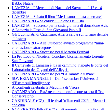
Babbo Natale
LAMEZIA – I Mercatini di Natale del Savutano il 13 e 14
dicembre
LAMEZIA – Sabato il libro “Me la sono andata a cercare”
CATANZARO – Si chiude il Salone DeGusto
LAMEZIA – Successo per la sesta giornata di donazione Avis
A Lamezia la Festa di San Giovanni Paolo II
Gli Odontoiatri di Catanzaro: Allerta salute sul turismo dentale
all’estero
CATANZARO – Alla Dulbecco avviato programma “mini-
circolazione extracorporea”
CATANZARO – Successo per il Materia Festival
La Pro Loco di Nicotera: Concluso biorisanamento torrente
San Giovanni
Il Carnevale di Lamezia è già in cammino: riaperte le porte del
Laboratorio dei Giganti dell’Allegria
CATANZARO – Successo per “La Taranta e il mare”
SOVERIA MANNELLI – Dal 4 settembre l’Università
d’Estate sull’Intelligence
A Conflenti celebrata la Madonna di Visora
CATANZARO – EstArte entro il confine questa sera il Trio
Conservatorio
CARDINALE (CZ) – Il festival ‘nTramenti 2025 – Memoria
che cura
NOCERA TERINESE (CZ) – Si presenta il libro “Giornali