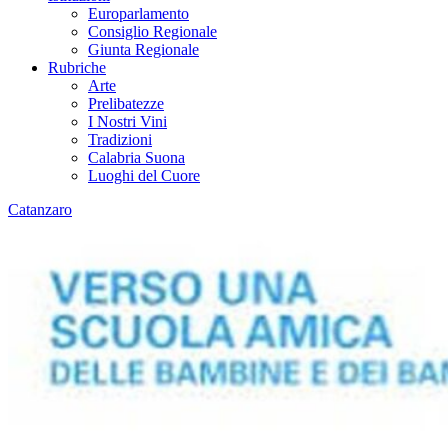
Europarlamento
Consiglio Regionale
Giunta Regionale
Rubriche
Arte
Prelibatezze
I Nostri Vini
Tradizioni
Calabria Suona
Luoghi del Cuore
Catanzaro