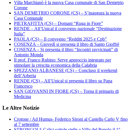
Villa Marchianò è la nuova Casa comunale di San Demetrio
Corone
SAN DEMETRIO CORONE (CS) – S’inaugura la nuova
Casa Comunale
PIETRAFITTA (CS) – Domani “Ruga in Fiore”
RENDE – All’Unical il convegno nazionale “Destinazione
Italia”
PAOLA (CS) – Il convegno “Redditi 2025 e Cpb”
COSENZA – Giovedì si presenta il libro di Santo Gioffrè
COSENZA – Si presenta il libro “Incontri ravvicinati” di
Antonio Monda
Il prof. Franco Rubino: Serve approccio integrato per
stimolare la crescita economica della Calabria
SPEZZANO ALBANESE (CS) – Concluso il weekend
dell’Arberia
RENDE (CS) – All’Unical si presenta il libro su Papa
Francesco
SAN GIOVANNI IN FIORE (CS) – Torna il primario di
Medicina
Le Altre Notizie
Crotone / Ad Humus- Federico Sironi al Castello Carlo V fino
al 7 settembre
STRONGOLI: Calici sottole stelle a Villa del Popolo il 1°