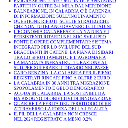
EMIGRAZIONE, È RECORD: IN DUE ANNI SONO
PARTITI IN OLTRE 241 MILA DAL MERIDIONE
BALNEAZIONE, IN CALABRIA C’È CARENZA
DI INFORMAZIONE SULL’INQUINAMENTO
QUESTIONE RIFIUTI, SCELTE STRATEGICHE
CHE NON TUTELANO DAVVERO I CITTADINI
L’ECONOMIA CALABRESE E LA NATURA E I
PERSISTENTI RITARDI NEL SUO SVILUPPO
PONTE E OPERE COMPLEMENTARI: SISTEMA
INTEGRATO PER LO SVILUPPO DEL SUD
BRACCIANTI IN CATENE: LA PIANA DI SIBARI
TRA LO SFRUTTAMENTO E L’AGROMAFIA
LA MANCATA INFRASTRUTTURAZIONE AL
SUD PER SUPERARE IL DIVARIO NEL PAESE
CARO BENZINA, LA CALABRIA PER IL PIENO
REGISTRATI RINCARI FINO A OLTRE 2 EURO
LA CALABRIA IN 30 ANNI TRA MIGRAZIONE
SPOPOLAMENTO E GELO DEMOGRAFICO
ACQUA IN CALABRIA: LA SOSTENIBILITÀ
HA BISOGNO DI OBIETTIVI DI INNOVAZIONE
GUARIRE LA FERITA DEL TERRITORIO DI KR
ATTRAVERSO LA FORZA DELLA LEGALITÀ
IL PIL DELLA CALABRIA NON CRESCE
NEL 2024 REGISTRATO A MENO 0,2%