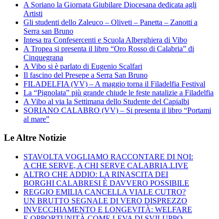
A Soriano la Giornata Giubilare Diocesana dedicata agli
Artisti
Gli studenti dello Zaleuco – Oliveti – Panetta – Zanotti a
Serra san Bruno
Intesa tra Confesercenti e Scuola Alberghiera di Vibo
A Tropea si presenta il libro “Oro Rosso di Calabria” di
Cinquegrana
A Vibo si è parlato di Eugenio Scalfari
Il fascino del Presepe a Serra San Bruno
FILADELFIA (VV) – A maggio torna il Filadelfia Festival
La “Pignolata” più grande chiude le feste natalizie a Filadelfia
A Vibo al via la Settimana dello Studente del Capialbi
SORIANO CALABRO (VV) – Si presenta il libro “Portami
al mare”
Le Altre Notizie
STAVOLTA VOGLIAMO RACCONTARE DI NOI:
A CHE SERVE, A CHI SERVE CALABRIA.LIVE
ALTRO CHE ADDIO: LA RINASCITA DEI
BORGHI CALABRESI È DAVVERO POSSIBILE
REGGIO EMILIA CANCELLA VIALE CUTRO?
UN BRUTTO SEGNALE DI VERO DISPREZZO
INVECCHIAMENTO E LONGEVITÀ: WELFARE
E OPPORTUNITÀ COME LEVA DI SVILUPPO