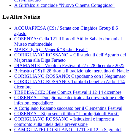
A Girifalco si conclude “Nuovo Cinema Coraggioso”
Le Altre Notizie
ACQUAPPESA (CS) / Serata con Cinghios Group il 6
agosto
COSENZA: Cella 121 il libro di Attilio Sabato domani al
Museo multimediale
MARZI (CS) – Venerdì “Radici Reali”
CORIGLIANO ROSSANO – Gli studenti dell’Agrario del
Majorana alla Diga Farneto
DIAMANTE – Vicoli in Festival il 27 e 28 dicembre 2025
Belcastro (CS) il 28 ritorna il tradizionale mercatino di Natale
CORIGLIANO-ROSSANO: Capodanno con i Negramaro
CORIGLIANO-ROSSANO: Tombola benefica Aido il 14
dicembre
TREBISACCE: 3Bee Comics Festival il 12-14 dicembre
COSENZA – Due giornate dedicate alla prevenzione delle
infezioni ospedaliere
A Corigliano Rossano successo per il Clementina Festival
COSENZA – Si presenta il libro “L’orologiaio di Brest”
CORIGLIANO ROSSANO – Istituzioni e imprese a
confronto sulla tutela della prevenzione
CAMIGLIATELLO SILANO – L’11 e il 12 la Sagra del