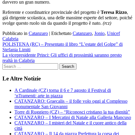
davvero un gran numero.
Referente e coordinatrice provinciale del progetto è
Teresa Rizzo
,
già dirigente scolastica, una delle massime esperte del settore, poiché
svolge questo ruolo sin da quando il progetto è nato.
(rcz)
Pubblicato in
Catanzaro
|
Etichettato
Catanzaro
,
Jonio
,
Unicef
Calabria
Navigazione
POLISTENA (RC) – Presentato il libro “L’estate del Golpe” di
Stefania Limiti
articoli
La vicepresidente Princi: Gli uffici di prossimità saranno presto
realtà in Calabria
Le Altre Notizie
A Cardinale (CZ) torna il 6 e 7 agosto il Festival di
‘nTramenti: arte in piazza
CATANZARO: Graecalis – il folle volo oggi al Complesso
monumentale San Giovanni
Torre di Ruggiero (CZ) – “Riconosci cristiano la tua dignità”
CATANZARO – I Mercatini di Natale alla Galleria Mancuso
CATANZARO – I misteri del Natale e il cuore antico della
città
CATANZARO – Il 14 da piazza Prefettura la corsa dei