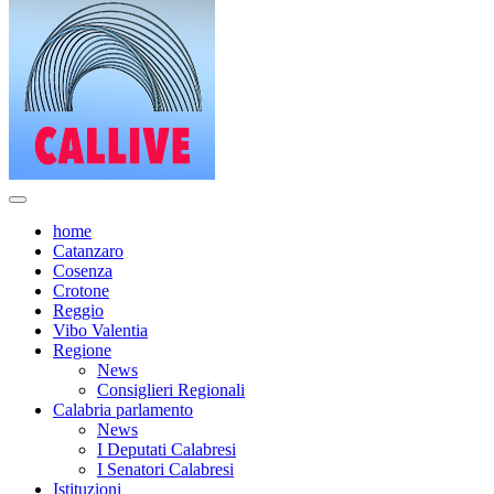
home
Catanzaro
Cosenza
Crotone
Reggio
Vibo Valentia
Regione
News
Consiglieri Regionali
Calabria parlamento
News
I Deputati Calabresi
I Senatori Calabresi
Istituzioni