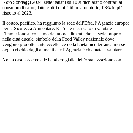
Noto Sondaggi 2024, sette italiani su 10 si dichiarano contrari al
consumo di carne, latte e altri cibi fatti in laboratorio, l’8% in più
rispetto al 2023.
Il corteo, pacifico, ha raggiunto la sede dell’Efsa, l’Agenzia europea
per la Sicurezza Alimentare. E’ l’ente incaricato di valutare
l’immissione al consumo dei nuovi alimenti che ha sede proprio
nella città ducale, simbolo della Food Valley nazionale dove
vengono prodotte tante eccellenze della Dieta mediterranea messe
oggi a rischio dagli alimenti che l’Agenzia è chiamata a valutare.
Non a caso assieme alle bandiere gialle dell’organizzazione con il
tricolore italiano sventolano quelle blu dell’Unione Europea a
sottolineare il sostegno all’Europa, ma con una richiesta forte di
avere un’Europa diversa, a cui oggi si chiede più coraggio. Sulle
centinaia di cartelli esposti dai manifestanti, si leggono alcuni slogan
come “Cibo dalle campagne non dai laboratori”, “Più ricerca
medica”, “I cittadini europei non sono cavie”, ma anche “Coltiviamo
un futuro di pace”, “Stop alle guerre militari e commerciali” e
“L’Europa ci serve come il pane”. Ma all’Europa si chiede ora un
deciso cambio di passo su temi cruciali come quello della burocrazia
che soffoca i nostri agricoltori. C’è bisogno di un’Europa che ascolti
davvero i bisogni della gente e non le lobby o le multinazionali, di
un’Europa attenta alla difesa dell’identità di ogni Stato.