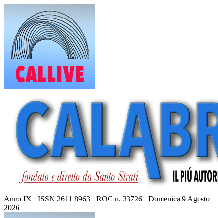
Vai
al
contenuto
Anno IX - ISSN 2611-8963 - ROC n. 33726 - Domenica 9 Agosto
2026