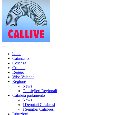
home
Catanzaro
Cosenza
Crotone
Reggio
Vibo Valentia
Regione
News
Consiglieri Regionali
Calabria parlamento
News
I Deputati Calabresi
I Senatori Calabresi
Istituzioni