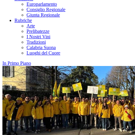
Europarlamento
Consiglio Regionale
Giunta Regionale
Rubriche
Arte
Prelibatezze
I Nostri Vini
Tradizioni
Calabria Suona
Luoghi del Cuore
In Primo Piano