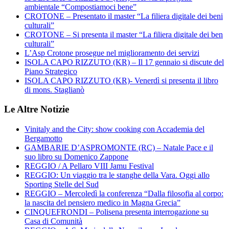
ambientale “Compostiamoci bene”
CROTONE – Presentato il master “La filiera digitale dei beni
culturali”
CROTONE – Si presenta il master “La filiera digitale dei ben
culturali”
L’Asp Crotone prosegue nel miglioramento dei servizi
ISOLA CAPO RIZZUTO (KR) – Il 17 gennaio si discute del
Piano Strategico
ISOLA CAPO RIZZUTO (KR)- Venerdì si presenta il libro
di mons. Staglianò
Le Altre Notizie
Vinitaly and the City: show cooking con Accademia del
Bergamotto
GAMBARIE D’ASPROMONTE (RC) – Natale Pace e il
suo libro su Domenico Zappone
REGGIO / A Pellaro VIII Jamu Festival
REGGIO: Un viaggio tra le stanghe della Vara. Oggi allo
Sporting Stelle del Sud
REGGIO – Mercoledì la conferenza “Dalla filosofia al corpo:
la nascita del pensiero medico in Magna Grecia”
CINQUEFRONDI – Polisena presenta interrogazione su
Casa di Comunità