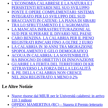
L’ECONOMIA CALABRESE E LA NATURA E I
PERSISTENTI RITARDI NEL SUO SVILUPPO
PONTE E OPERE COMPLEMENTARI: SISTEMA
INTEGRATO PER LO SVILUPPO DEL SUD
BRACCIANTI IN CATENE: LA PIANA DI SIBARI
TRA LO SFRUTTAMENTO E L’AGROMAFIA
LA MANCATA INFRASTRUTTURAZIONE AL
SUD PER SUPERARE IL DIVARIO NEL PAESE
CARO BENZINA, LA CALABRIA PER IL PIENO
REGISTRATI RINCARI FINO A OLTRE 2 EURO
LA CALABRIA IN 30 ANNI TRA MIGRAZIONE
SPOPOLAMENTO E GELO DEMOGRAFICO
ACQUA IN CALABRIA: LA SOSTENIBILITÀ
HA BISOGNO DI OBIETTIVI DI INNOVAZIONE
GUARIRE LA FERITA DEL TERRITORIO DI KR
ATTRAVERSO LA FORZA DELLA LEGALITÀ
IL PIL DELLA CALABRIA NON CRESCE
NEL 2024 REGISTRATO A MENO 0,2%
Le Altre Notizie
Nuove risorse dal MIUR per le Università calabresi: in arrivo
110,3 milioni
OPPIDO MAMERTINA (RC) – Stasera il Premio letterario