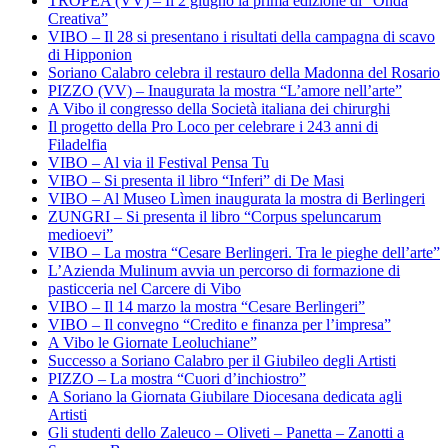
TROPEA (VV) – Il 2 giugno la prima edizione di “Onda
Creativa”
VIBO – Il 28 si presentano i risultati della campagna di scavo
di Hipponion
Soriano Calabro celebra il restauro della Madonna del Rosario
PIZZO (VV) – Inaugurata la mostra “L’amore nell’arte”
A Vibo il congresso della Società italiana dei chirurghi
Il progetto della Pro Loco per celebrare i 243 anni di
Filadelfia
VIBO – Al via il Festival Pensa Tu
VIBO – Si presenta il libro “Inferi” di De Masi
VIBO – Al Museo Lìmen inaugurata la mostra di Berlingeri
ZUNGRI – Si presenta il libro “Corpus speluncarum
medioevi”
VIBO – La mostra “Cesare Berlingeri. Tra le pieghe dell’arte”
L’Azienda Mulinum avvia un percorso di formazione di
pasticceria nel Carcere di Vibo
VIBO – Il 14 marzo la mostra “Cesare Berlingeri”
VIBO – Il convegno “Credito e finanza per l’impresa”
A Vibo le Giornate Leoluchiane”
Successo a Soriano Calabro per il Giubileo degli Artisti
PIZZO – La mostra “Cuori d’inchiostro”
A Soriano la Giornata Giubilare Diocesana dedicata agli
Artisti
Gli studenti dello Zaleuco – Oliveti – Panetta – Zanotti a