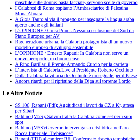
maschile sulle donne: basta facciate, servono scelte di governo
I Calabresi di Roma ospitano l’Ambasciatrice di Palestina
Mona Abuara
A Gioia Tauro al via il progetto per insegnare la lingua araba
aperto anche agli italiani
L’OPINIONE / Giusi Princi: Nessuna esclusione del Sud da
Piano Europeo per AV
Rigenerazione urbana, la Calabria protagonista di un nuovo
modello europeo di sviluppo sostenibile
L’OPINIONE / Ernesto Rapani: In Calabria non serve un
nuovo aeroporto, ma buon senso
A Rino Barillari il Premio Armando Curcio per la carriera
L’intervista di Calabria.Live al Presidente Roberto Occhiuto
Dalla Calabria la vittoria di Occhiuto è un segnale per il Paese
Ancora ritardi per il ripristino della Diga sul torrente Lordo
Le Altre Notizie
SS 106, Rapani (Fdi): Aggiudicati i lavori da CZ a Kr, attesa
per Sibari
Baldino (M5S): Salvini tratta la Calabria come set per i suoi
spot
Baldino (M5S):Governo intervenga su crisi idrica nell’area
Rocca Imperiale–Trebisacce”
Rapani (FDI) al cantiere Rfi: Confermato rispetto tempistiche