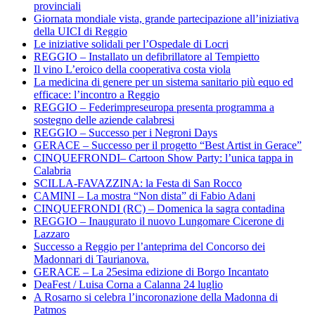
provinciali
Giornata mondiale vista, grande partecipazione all’iniziativa
della UICI di Reggio
Le iniziative solidali per l’Ospedale di Locri
REGGIO – Installato un defibrillatore al Tempietto
Il vino L’eroico della cooperativa costa viola
La medicina di genere per un sistema sanitario più equo ed
efficace: l’incontro a Reggio
REGGIO – Federimpreseuropa presenta programma a
sostegno delle aziende calabresi
REGGIO – Successo per i Negroni Days
GERACE – Successo per il progetto “Best Artist in Gerace”
CINQUEFRONDI– Cartoon Show Party: l’unica tappa in
Calabria
SCILLA-FAVAZZINA: la Festa di San Rocco
CAMINI – La mostra “Non dista” di Fabio Adani
CINQUEFRONDI (RC) – Domenica la sagra contadina
REGGIO – Inaugurato il nuovo Lungomare Cicerone di
Lazzaro
Successo a Reggio per l’anteprima del Concorso dei
Madonnari di Taurianova.
GERACE – La 25esima edizione di Borgo Incantato
DeaFest / Luisa Corna a Calanna 24 luglio
A Rosarno si celebra l’incoronazione della Madonna di
Patmos