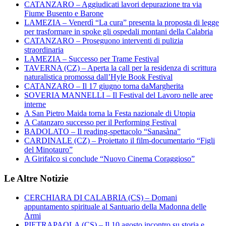
CATANZARO – Aggiudicati lavori depurazione tra via
Fiume Busento e Barone
LAMEZIA – Venerdì “La cura” presenta la proposta di legge
per trasformare in spoke gli ospedali montani della Calabria
CATANZARO – Proseguono interventi di pulizia
straordinaria
LAMEZIA – Successo per Trame Festival
TAVERNA (CZ) – Aperta la call per la residenza di scrittura
naturalistica promossa dall’Hyle Book Festival
CATANZARO – Il 17 giugno torna daMargherita
SOVERIA MANNELLI – Il Festival del Lavoro nelle aree
interne
A San Pietro Maida torna la Festa nazionale di Utopia
A Catanzaro successo per il Performing Festival
BADOLATO – Il reading-spettacolo “Sanasàna”
CARDINALE (CZ) – Proiettato il film-documentario “Figli
del Minotauro”
A Girifalco si conclude “Nuovo Cinema Coraggioso”
Le Altre Notizie
CERCHIARA DI CALABRIA (CS) – Domani
appuntamento spirituale al Santuario della Madonna delle
Armi
PIETRAPAOLA (CS) – Il 10 agosto incontro su storia e