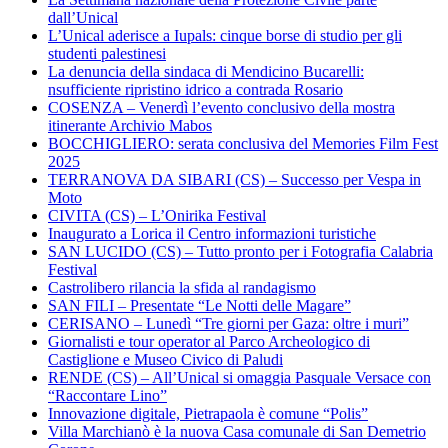
dall’Unical
L’Unical aderisce a Iupals: cinque borse di studio per gli
studenti palestinesi
La denuncia della sindaca di Mendicino Bucarelli:
nsufficiente ripristino idrico a contrada Rosario
COSENZA – Venerdì l’evento conclusivo della mostra
itinerante Archivio Mabos
BOCCHIGLIERO: serata conclusiva del Memories Film Fest
2025
TERRANOVA DA SIBARI (CS) – Successo per Vespa in
Moto
CIVITA (CS) – L’Onirika Festival
Inaugurato a Lorica il Centro informazioni turistiche
SAN LUCIDO (CS) – Tutto pronto per i Fotografia Calabria
Festival
Castrolibero rilancia la sfida al randagismo
SAN FILI – Presentate “Le Notti delle Magare”
CERISANO – Lunedì “Tre giorni per Gaza: oltre i muri”
Giornalisti e tour operator al Parco Archeologico di
Castiglione e Museo Civico di Paludi
RENDE (CS) – All’Unical si omaggia Pasquale Versace con
“Raccontare Lino”
Innovazione digitale, Pietrapaola è comune “Polis”
Villa Marchianò è la nuova Casa comunale di San Demetrio