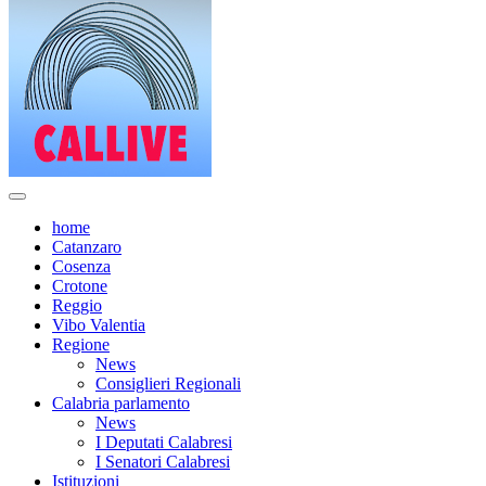
home
Catanzaro
Cosenza
Crotone
Reggio
Vibo Valentia
Regione
News
Consiglieri Regionali
Calabria parlamento
News
I Deputati Calabresi
I Senatori Calabresi
Istituzioni