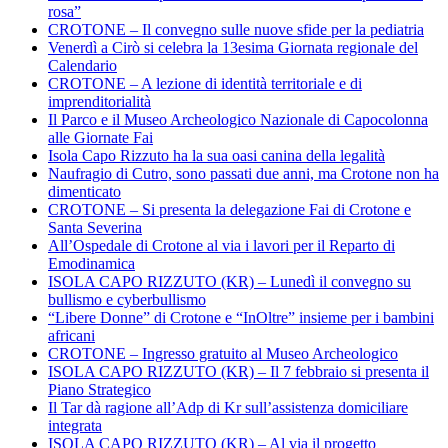
rosa”
CROTONE – Il convegno sulle nuove sfide per la pediatria
Venerdì a Cirò si celebra la 13esima Giornata regionale del
Calendario
CROTONE – A lezione di identità territoriale e di
imprenditorialità
Il Parco e il Museo Archeologico Nazionale di Capocolonna
alle Giornate Fai
Isola Capo Rizzuto ha la sua oasi canina della legalità
Naufragio di Cutro, sono passati due anni, ma Crotone non ha
dimenticato
CROTONE – Si presenta la delegazione Fai di Crotone e
Santa Severina
All’Ospedale di Crotone al via i lavori per il Reparto di
Emodinamica
ISOLA CAPO RIZZUTO (KR) – Lunedì il convegno su
bullismo e cyberbullismo
“Libere Donne” di Crotone e “InOltre” insieme per i bambini
africani
CROTONE – Ingresso gratuito al Museo Archeologico
ISOLA CAPO RIZZUTO (KR) – Il 7 febbraio si presenta il
Piano Strategico
Il Tar dà ragione all’Adp di Kr sull’assistenza domiciliare
integrata
ISOLA CAPO RIZZUTO (KR) – Al via il progetto