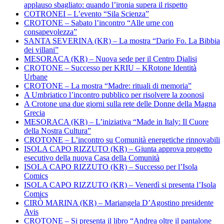
applauso sbagliato: quando l’ironia supera il rispetto
COTRONEI – L’evento “Sila Scienza”
CROTONE – Sabato l’incontro “Alle urne con
consapevolezza”
SANTA SEVERINA (KR) – La mostra “Dario Fo. La Bibbia
dei villani”
MESORACA (KR) – Nuova sede per il Centro Dialisi
CROTONE – Successo per KRIU – KRotone Identità
Urbane
CROTONE – La mostra “Madre: rituali di memoria”
A Umbriatico l’incontro pubblico per risolvere la zoonosi
A Crotone una due giorni sulla rete delle Donne della Magna
Grecia
MESORACA (KR) – L’iniziativa “Made in Italy: Il Cuore
della Nostra Cultura”
CROTONE – L’incontro su Comunità energetiche rinnovabili
ISOLA CAPO RIZZUTO (KR) – Giunta approva progetto
esecutivo della nuova Casa della Comunità
ISOLA CAPO RIZZUTO (KR) – Successo per l’Isola
Comics
ISOLA CAPO RIZZUTO (KR) – Venerdì si presenta l’Isola
Comics
CIRÒ MARINA (KR) – Mariangela D’Agostino presidente
Avis
CROTONE – Si presenta il libro “Andrea oltre il pantalone