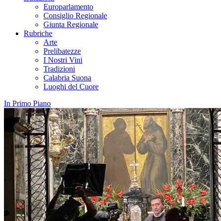
Europarlamento
Consiglio Regionale
Giunta Regionale
Rubriche
Arte
Prelibatezze
I Nostri Vini
Tradizioni
Calabria Suona
Luoghi del Cuore
In Primo Piano