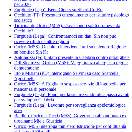
per 2026
Furgiuele (Lega): Bene Cipess su Sibari-Co-Ro
Occhiuto (FI): Presentato emendamento per istituire psicologo
scolastico
Tirocinanti, Orrico (M5S): Dove sono i soldi promessi da
Occhiuto?
Furgiuele (Lega): Confrontiamoci sui dati, Sin non può
ricevere rifiuti da altre regioni
Orrico (M5S): Occhiuto interviene tardi smentendo Regione
su bonifica Sin Kr
Antoniozzi (Fdi): Stato presente in Calabria contro ndrangheta
Ddl Sicurezza, Orrico (M5S): Maggioranza allergica a regole
democratiche
Irto e Misiani (PD) interrogano Salvini su caso Scarcella-
Agostinelli
Orrico (M5S): A Rogliano sospeso servizio di logopedia per
mancanza di personale
Furgiuele (Lega): Fondi per la sicurezza idraulica passo avanti
per sviluppo Calabria
Furgiuele (Lega): Lavorare per sorveglianza epidemiologica
area
Baldino, Orrico e Tucci (M5S): Governo ha abbandonato ex
tirocinanti Mic e Giustizia
Orrico (M5S) interroga ministero Istruzione per conflittualità
al Liceo di Filadelfia