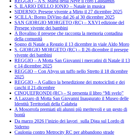
REGGIO – A S. Maria della Neve il coro Laudamus
S. ILARIO DELLO IONIO – Natale in musica
SIDERNO: Presepe vivente a Mirto il 27 dicembre 2025
SCILLA: Borgo DiVino dal 26 al 30 dicembre 2025
SAN GIORGIO MORGETO (RC) – XXVI edizione del
Presepe vivente dei bambini
A Bovalino il presepe che racconta la memoria contadina
della comunità
Sogno di Natale a Reggio il 13 dicembre in viale Aldo Moro
S. GIORGIO MORGETO (RC) – Il 26 dicembre il presepe
vivente dei bambini
REGGIO – A Motta San Giovanni i mercatini di Natale il 13
e 14 dicembre 2025
REGGIO – Con Abyss un tuffo nello Stretto il 18 dicembre
2025
REGGIO – A Gallico la benedizione dei motociclisti e dei
caschi il 21-dicembre
CINQUEFRONDI (RC) – Si presenta il libro “Mi svelo”
A Lazzaro di Motta San Giovanni Inaugurato il Museo delle
Identità Territoriali della Calabria
A Mosorrofa premiati gli alunni più meritevoli e un gesto di
bontà
Da marzo 2026 l’inizio dei lavori sulla Diga sul Lordo di
Siderno
Caulonia contro Metrocity RC per abbandono strade