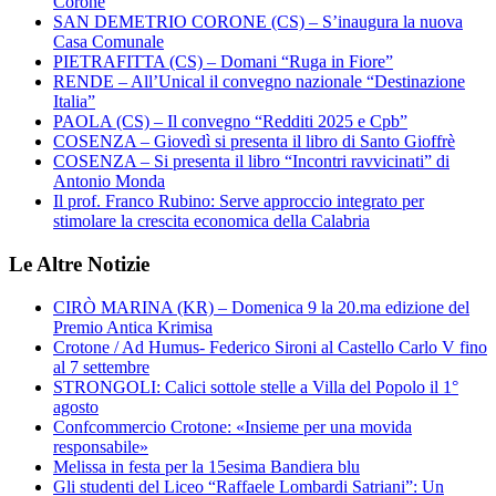
Corone
SAN DEMETRIO CORONE (CS) – S’inaugura la nuova
Casa Comunale
PIETRAFITTA (CS) – Domani “Ruga in Fiore”
RENDE – All’Unical il convegno nazionale “Destinazione
Italia”
PAOLA (CS) – Il convegno “Redditi 2025 e Cpb”
COSENZA – Giovedì si presenta il libro di Santo Gioffrè
COSENZA – Si presenta il libro “Incontri ravvicinati” di
Antonio Monda
Il prof. Franco Rubino: Serve approccio integrato per
stimolare la crescita economica della Calabria
Le Altre Notizie
CIRÒ MARINA (KR) – Domenica 9 la 20.ma edizione del
Premio Antica Krimisa
Crotone / Ad Humus- Federico Sironi al Castello Carlo V fino
al 7 settembre
STRONGOLI: Calici sottole stelle a Villa del Popolo il 1°
agosto
Confcommercio Crotone: «Insieme per una movida
responsabile»
Melissa in festa per la 15esima Bandiera blu
Gli studenti del Liceo “Raffaele Lombardi Satriani”: Un