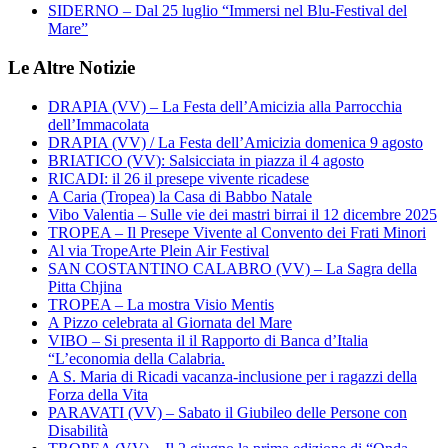
SIDERNO – Dal 25 luglio “Immersi nel Blu-Festival del
Mare”
Le Altre Notizie
DRAPIA (VV) – La Festa dell’Amicizia alla Parrocchia
dell’Immacolata
DRAPIA (VV) / La Festa dell’Amicizia domenica 9 agosto
BRIATICO (VV): Salsicciata in piazza il 4 agosto
RICADI: il 26 il presepe vivente ricadese
A Caria (Tropea) la Casa di Babbo Natale
Vibo Valentia – Sulle vie dei mastri birrai il 12 dicembre 2025
TROPEA – Il Presepe Vivente al Convento dei Frati Minori
Al via TropeArte Plein Air Festival
SAN COSTANTINO CALABRO (VV) – La Sagra della
Pitta Chjina
TROPEA – La mostra Visio Mentis
A Pizzo celebrata al Giornata del Mare
VIBO – Si presenta il il Rapporto di Banca d’Italia
“L’economia della Calabria.
A S. Maria di Ricadi vacanza-inclusione per i ragazzi della
Forza della Vita
PARAVATI (VV) – Sabato il Giubileo delle Persone con
Disabilità