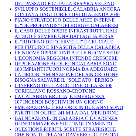
DEL PASSATO E L’ITALIA RESPIRA VELENO
SVILUPPO SOSTENIBILE, CALABRIA ANCORA
LONTANA DAGLI OBIETTIVI DI AGENDA 2030
PIANO STRATEGICO DELLE AREE INTERNE
IL “DE PROFUNDIS” DEI BORGHI CALABRESI
IL CASO DELLE OPERE INFRASTRUTTURALI
AL SUD È SEMPRE UNA BATTAGLIA PERSA
IL “RITORNO DEI “CERVELLI” È CRUCIALE
PER FUTURO E RINASCITA DELLA CALABRIA
LE NUOVE OPPORTUNITÀ E LE NUOVE SFIDE
L’ECONOMIA REGGINA INTENDE CRESCERE
DEPURAZIONE ACQUE: IN CALABRIA SONO
188 IMPIANTI FUORI NORMA DA ADEGUARE
LA DECONTAMINAZIONE DEL SIN CROTONE
BISOGNA SALVARE IL “SOLDATO” ERRIGO
L’INFERNO DELL’ARCO JONICO: LA SS 106
CORIGLIANO ROSSANO-CROTONE
LA CALABRIA BRUCIA, È EMERGENZA
107 INCENDI BOSCHIVI IN UN GIORNO
EMIGRAZIONE, È RECORD: IN DUE ANNI SONO
PARTITI IN OLTRE 241 MILA DAL MERIDIONE
BALNEAZIONE, IN CALABRIA C’È CARENZA
DI INFORMAZIONE SULL’INQUINAMENTO
QUESTIONE RIFIUTI, SCELTE STRATEGICHE
CHE NON TUTELANO DAVVERO I CITTADINI