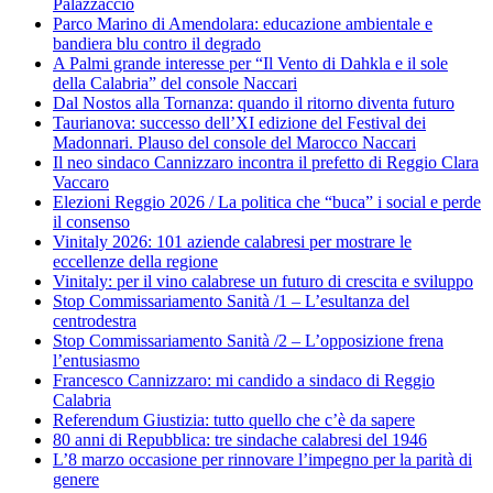
Palazzaccio
Parco Marino di Amendolara: educazione ambientale e
bandiera blu contro il degrado
A Palmi grande interesse per “Il Vento di Dahkla e il sole
della Calabria” del console Naccari
Dal Nostos alla Tornanza: quando il ritorno diventa futuro
Taurianova: successo dell’XI edizione del Festival dei
Madonnari. Plauso del console del Marocco Naccari
Il neo sindaco Cannizzaro incontra il prefetto di Reggio Clara
Vaccaro
Elezioni Reggio 2026 / La politica che “buca” i social e perde
il consenso
Vinitaly 2026: 101 aziende calabresi per mostrare le
eccellenze della regione
Vinitaly: per il vino calabrese un futuro di crescita e sviluppo
Stop Commissariamento Sanità /1 – L’esultanza del
centrodestra
Stop Commissariamento Sanità /2 – L’opposizione frena
l’entusiasmo
Francesco Cannizzaro: mi candido a sindaco di Reggio
Calabria
Referendum Giustizia: tutto quello che c’è da sapere
80 anni di Repubblica: tre sindache calabresi del 1946
L’8 marzo occasione per rinnovare l’impegno per la parità di
genere