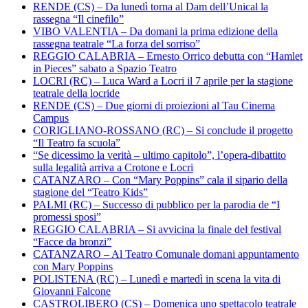
RENDE (CS) – Da lunedì torna al Dam dell’Unical la
rassegna “Il cinefilo”
VIBO VALENTIA – Da domani la prima edizione della
rassegna teatrale “La forza del sorriso”
REGGIO CALABRIA – Ernesto Orrico debutta con “Hamlet
in Pieces” sabato a Spazio Teatro
LOCRI (RC) – Luca Ward a Locri il 7 aprile per la stagione
teatrale della locride
RENDE (CS) – Due giorni di proiezioni al Tau Cinema
Campus
CORIGLIANO-ROSSANO (RC) – Si conclude il progetto
“Il Teatro fa scuola”
“Se dicessimo la verità – ultimo capitolo”, l’opera-dibattito
sulla legalità arriva a Crotone e Locri
CATANZARO – Con “Mary Poppins” cala il sipario della
stagione del “Teatro Kids”
PALMI (RC) – Successo di pubblico per la parodia de “I
promessi sposi”
REGGIO CALABRIA – Si avvicina la finale del festival
“Facce da bronzi”
CATANZARO – Al Teatro Comunale domani appuntamento
con Mary Poppins
POLISTENA (RC) – Lunedì e martedì in scena la vita di
Giovanni Falcone
CASTROLIBERO (CS) – Domenica uno spettacolo teatrale