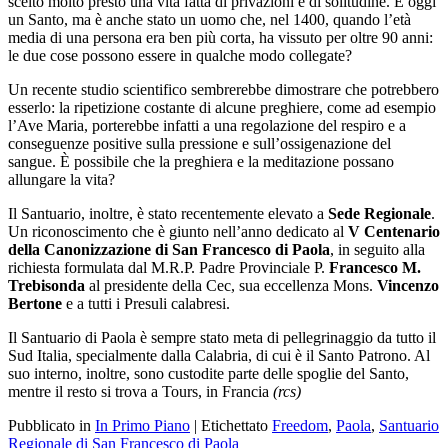
scelto molto presto una vita fatta di privazioni e di solitudine. È oggi
un Santo, ma è anche stato un uomo che, nel 1400, quando l’età
media di una persona era ben più corta, ha vissuto per oltre 90 anni:
le due cose possono essere in qualche modo collegate?
Un recente studio scientifico sembrerebbe dimostrare che potrebbero
esserlo: la ripetizione costante di alcune preghiere, come ad esempio
l’Ave Maria, porterebbe infatti a una regolazione del respiro e a
conseguenze positive sulla pressione e sull’ossigenazione del
sangue. È possibile che la preghiera e la meditazione possano
allungare la vita?
Il Santuario, inoltre, è stato recentemente elevato a
Sede Regionale
.
Un riconoscimento che è giunto nell’anno dedicato al
V Centenario
della Canonizzazione di San Francesco di Paola
, in seguito alla
richiesta formulata dal M.R.P. Padre Provinciale P.
Francesco M.
Trebisonda
al presidente della Cec, sua eccellenza Mons.
Vincenzo
Bertone
e a tutti i Presuli calabresi.
Il Santuario di Paola è sempre stato meta di pellegrinaggio da tutto il
Sud Italia, specialmente dalla Calabria, di cui è il Santo Patrono. Al
suo interno, inoltre, sono custodite parte delle spoglie del Santo,
mentre il resto si trova a Tours, in Francia
(rcs)
Pubblicato in
In Primo Piano
|
Etichettato
Freedom
,
Paola
,
Santuario
Regionale di San Francesco di Paola