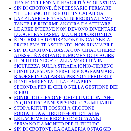
TRA ECCELLENZA E FRAGILITÀ SCOLASTICA
SIN DI CROTONE, È NECESSARIO FERMARE
“IL TURISMO DEI RIFIUTI” IN CALABRIA
LA CALABRIA E 55 ANNI DI REGIONALISMO
TANTE LE RIFORME ANCORA DA ATTUARE
LE AREE INTERNE NON DEVONO DIVENTARE
LUOGHI FANTASMA, MA UN’OPPORTUNITÀ
È IN CRISI LA DEPURAZIONE IN CALABRIA
PROBLEMA TRASCURATO, NON RINVIABILE
SIN DI CROTONE, BASTA CON CHIACCHIERE:
ADESSO È ARRIVATO IL MOMENTO DI AGIRE
IL DIRITTO NEGATO ALLA MOBILITÀ IN
SICUREZZA SULLA STRADA IONIO-TIRRENO
FONDI COESIONE, SERVE RIPROGRAMMARE
RISORSE IN CALABRIA PER NON PERDERLE
REATI AMBIENTALI, LA CALABRIA
SECONDA PER IL CICLO NELLA GESTIONE DEI
RIFIUTI
FONDO DI COESIONE, OBIETTIVO LONTANO
IN QUATTRO ANNI SPESI SOLO 2,8 MILIARDI
STOP A RIFIUTI TOSSICI A CROTONE
PORTATI DA ALTRE REGIONI D’ITALIA
LE LACRIME DI REGGIO DOPO 55 ANNI
SERVANO DA MONITO PER IL FUTURO
SIN DI CROTONE, LA CALABRIA OSTAGGIO