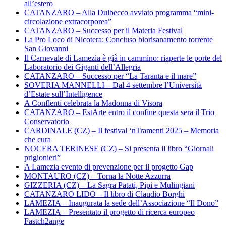
all’estero
CATANZARO – Alla Dulbecco avviato programma “mini-
circolazione extracorporea”
CATANZARO – Successo per il Materia Festival
La Pro Loco di Nicotera: Concluso biorisanamento torrente
San Giovanni
Il Carnevale di Lamezia è già in cammino: riaperte le porte del
Laboratorio dei Giganti dell’Allegria
CATANZARO – Successo per “La Taranta e il mare”
SOVERIA MANNELLI – Dal 4 settembre l’Università
d’Estate sull’Intelligence
A Conflenti celebrata la Madonna di Visora
CATANZARO – EstArte entro il confine questa sera il Trio
Conservatorio
CARDINALE (CZ) – Il festival ‘nTramenti 2025 – Memoria
che cura
NOCERA TERINESE (CZ) – Si presenta il libro “Giornali
prigionieri”
A Lamezia evento di prevenzione per il progetto Gap
MONTAURO (CZ) – Torna la Notte Azzurra
GIZZERIA (CZ) – La Sagra Patati, Pipi e Mulingiani
CATANZARO LIDO – Il libro di Claudio Borghi
LAMEZIA – Inaugurata la sede dell’Associazione “Il Dono”
LAMEZIA – Presentato il progetto di ricerca europeo
Fastch2ange