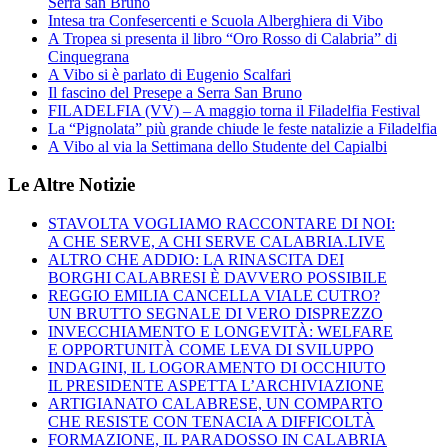
Serra san Bruno
Intesa tra Confesercenti e Scuola Alberghiera di Vibo
A Tropea si presenta il libro “Oro Rosso di Calabria” di
Cinquegrana
A Vibo si è parlato di Eugenio Scalfari
Il fascino del Presepe a Serra San Bruno
FILADELFIA (VV) – A maggio torna il Filadelfia Festival
La “Pignolata” più grande chiude le feste natalizie a Filadelfia
A Vibo al via la Settimana dello Studente del Capialbi
Le Altre Notizie
STAVOLTA VOGLIAMO RACCONTARE DI NOI:
A CHE SERVE, A CHI SERVE CALABRIA.LIVE
ALTRO CHE ADDIO: LA RINASCITA DEI
BORGHI CALABRESI È DAVVERO POSSIBILE
REGGIO EMILIA CANCELLA VIALE CUTRO?
UN BRUTTO SEGNALE DI VERO DISPREZZO
INVECCHIAMENTO E LONGEVITÀ: WELFARE
E OPPORTUNITÀ COME LEVA DI SVILUPPO
INDAGINI, IL LOGORAMENTO DI OCCHIUTO
IL PRESIDENTE ASPETTA L’ARCHIVIAZIONE
ARTIGIANATO CALABRESE, UN COMPARTO
CHE RESISTE CON TENACIA A DIFFICOLTÀ
FORMAZIONE, IL PARADOSSO IN CALABRIA