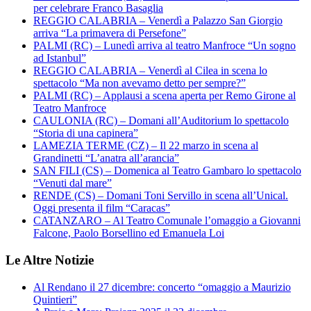
per celebrare Franco Basaglia
REGGIO CALABRIA – Venerdì a Palazzo San Giorgio
arriva “La primavera di Persefone”
PALMI (RC) – Lunedì arriva al teatro Manfroce “Un sogno
ad Istanbul”
REGGIO CALABRIA – Venerdì al Cilea in scena lo
spettacolo “Ma non avevamo detto per sempre?”
PALMI (RC) – Applausi a scena aperta per Remo Girone al
Teatro Manfroce
CAULONIA (RC) – Domani all’Auditorium lo spettacolo
“Storia di una capinera”
LAMEZIA TERME (CZ) – Il 22 marzo in scena al
Grandinetti “L’anatra all’arancia”
SAN FILI (CS) – Domenica al Teatro Gambaro lo spettacolo
“Venuti dal mare”
RENDE (CS) – Domani Toni Servillo in scena all’Unical.
Oggi presenta il film “Caracas”
CATANZARO – Al Teatro Comunale l’omaggio a Giovanni
Falcone, Paolo Borsellino ed Emanuela Loi
Le Altre Notizie
Al Rendano il 27 dicembre: concerto “omaggio a Maurizio
Quintieri”