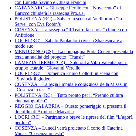
con Lunetta Savino e Chiara Francini
CATANZARO – Giuseppe Ferlito con “Novecento” di
Baricco chiuderà la rassegna Pro.s.a.
POLISTENA (RC) – Sabato in scena all’auditorium “Le
Serve” con Eva Robin’s
COSENZA – La rassegna “Il Teatro fa scuola” chiude con
Anfitrione
LOCRI (RC) – Sabato Paolantoni rivisita Shakespeare a
modo suo
MENDICINO (CS) – La compagnia Porta Cenere presenta la
terza annualità del progetto “Transit”
LAMEZIA TERME (CZ) – Sold out a Vibo Valentia per il
gruppo teatrale “Giovanni Vercillo”
LOCRI (RC) – Domenica Ennio Coltorti in scena con
“Shylock il giudeo”
COSENZA – La regia limpida e coraggiosa della Misasi in
“Cosenza in testa”
POLISTENA (RC) – Tutto pronto per il “Premio cultura
cinematografica”
REGGIO CALABRIA – Questo pomeriggio si presenta il
docufilm di Armino e Marzolla
LOCRI (RC) – Partiranno a breve le riprese del film “L’agorà
perduta”
COSENZA – Lunedì verrà proiettato il corto di Caterina
Minasi “Cosenza in testa”