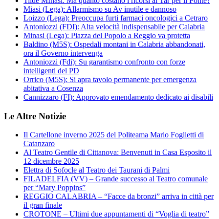
Tilde MInasi: Ma quanto costano i ricorsi al Tar per il Ponte?
Miasi (Lega): Allarmismo su Av inutile e dannoso
Loizzo (Lega): Preoccupa furti farmaci oncologici a Cetraro
Antoniozzi (FDI): Alta velocità indispensabile per Calabria
Minasi (Lega): Piazza del Popolo a Reggio va protetta
Baldino (M5S): Ospedali montani in Calabria abbandonati,
ora il Governo intervenga
Antoniozzi (Fdi): Su garantismo confronto con forze
intelligenti del PD
Orrico (M5S): Si apra tavolo permanente per emergenza
abitativa a Cosenza
Cannizzaro (FI): Approvato emendamento dedicato ai disabili
Le Altre Notizie
Il Cartellone inverno 2025 del Politeama Mario Foglietti di
Catanzaro
Al Teatro Gentile di Cittanova: Benvenuti in Casa Esposito il
12 dicembre 2025
Elettra di Sofocle al Teatro dei Taurani di Palmi
FILADELFIA (VV) – Grande successo al Teatro comunale
per “Mary Poppins”
REGGIO CALABRIA – “Facce da bronzi” arriva in città per
il gran finale
CROTONE – Ultimi due appuntamenti di “Voglia di teatro”