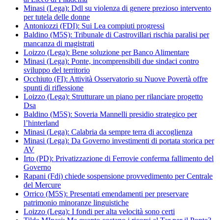
Minasi (Lega): Ddl su violenza di genere prezioso intervento
per tutela delle donne
Antoniozzi (FDI): Sui Lea compiuti progressi
Baldino (M5S): Tribunale di Castrovillari rischia paralisi per
mancanza di magistrati
Loizzo (Lega): Bene soluzione per Banco Alimentare
Minasi (Lega): Ponte, incomprensibili due sindaci contro
sviluppo del territorio
Occhiuto (FI): Attività Osservatorio su Nuove Povertà offre
spunti di riflessione
Loizzo (Lega): Strutturare un piano per rilanciare progetto
Dsa
Baldino (M5S): Soveria Mannelli presidio strategico per
l’hinterland
Minasi (Lega): Calabria da sempre terra di accoglienza
Minasi (Lega): Da Governo investimenti di portata storica per
AV
Irto (PD): Privatizzazione di Ferrovie conferma fallimento del
Governo
Rapani (Fdi) chiede sospensione provvedimento per Centrale
del Mercure
Orrico (M5S): Presentati emendamenti per preservare
patrimonio minoranze linguistiche
Loizzo (Lega): I fondi per alta velocità sono certi