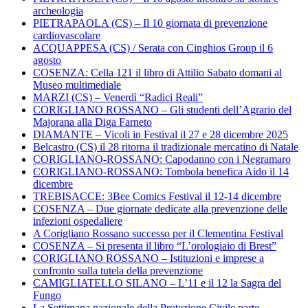
archeologia
PIETRAPAOLA (CS) – Il 10 giornata di prevenzione
cardiovascolare
ACQUAPPESA (CS) / Serata con Cinghios Group il 6
agosto
COSENZA: Cella 121 il libro di Attilio Sabato domani al
Museo multimediale
MARZI (CS) – Venerdì “Radici Reali”
CORIGLIANO ROSSANO – Gli studenti dell’Agrario del
Majorana alla Diga Farneto
DIAMANTE – Vicoli in Festival il 27 e 28 dicembre 2025
Belcastro (CS) il 28 ritorna il tradizionale mercatino di Natale
CORIGLIANO-ROSSANO: Capodanno con i Negramaro
CORIGLIANO-ROSSANO: Tombola benefica Aido il 14
dicembre
TREBISACCE: 3Bee Comics Festival il 12-14 dicembre
COSENZA – Due giornate dedicate alla prevenzione delle
infezioni ospedaliere
A Corigliano Rossano successo per il Clementina Festival
COSENZA – Si presenta il libro “L’orologiaio di Brest”
CORIGLIANO ROSSANO – Istituzioni e imprese a
confronto sulla tutela della prevenzione
CAMIGLIATELLO SILANO – L’11 e il 12 la Sagra del
Fungo
La Settimana nazionale della Protezione Civile parte