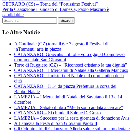
Navigazione
CETRARO (CS) – Torna del “Fortissimo Festival”
Per la Cassazione il sindaco di Lamezia, Paolo Mascaro è
articoli
candidabile
Le Altre Notizie
A Cardinale (CZ) torna il 6 e 7 agosto il Festival di
‘nTramenti: arte in piazza
CATANZARO: Graecalis – il folle volo oggi al Complesso
monumentale San Giovanni
Torre di Ruggiero (CZ) – “Riconosci cristiano la tua dignità”
CATANZARO – I Mercatini di Natale alla Galleria Mancuso
CATANZARO – I misteri del Natale e il cuore antico della
città
CATANZARO – Il 14 da piazza Prefettura la corsa dei
Babbo Natale
LAMEZIA – I Mercatini di Natale del Savutano il 13 e 14
dicembre
LAMEZIA – Sabato il libro “Me la sono andata a cercare”
CATANZARO – Si chiude il Salone DeGusto
LAMEZIA – Successo per la sesta giornata di donazione Avis
A Lamezia la Festa di San Giovanni Paolo II
Gli Odontoiatri di Catanzaro: Allerta salute sul turismo dentale