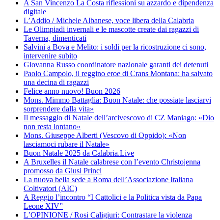
A San Vincenzo La Costa riflessioni su azzardo e dipendenza
digitale
L’Addio / Michele Albanese, voce libera della Calabria
Le Olimpiadi invernali e le mascotte create dai ragazzi di
Taverna, dimenticati
Salvini a Bova e Melito: i soldi per la ricostruzione ci sono,
intervenire subito
Giovanna Russo coordinatore nazionale garanti dei detenuti
Paolo Campolo, il reggino eroe di Crans Montana: ha salvato
una decina di ragazzi
Felice anno nuovo! Buon 2026
Mons. Mimmo Battaglia: Buon Natale: che possiate lasciarvi
sorprendere dalla vita»
Il messaggio di Natale dell’arcivescovo di CZ Maniago: «Dio
non resta lontano»
Mons. Giuseppe Alberti (Vescovo di Oppido): «Non
lasciamoci rubare il Natale»
Buon Natale 2025 da Calabria.Live
A Bruxelles il Natale calabrese con l’evento Christojenna
promosso da Giusi Princi
La nuova bella sede a Roma dell’Associazione Italiana
Coltivatori (AIC)
A Reggio l’incontro “I Cattolici e la Politica vista da Papa
Leone XIV”
L’OPINIONE / Rosi Caligiuri: Contrastare la violenza