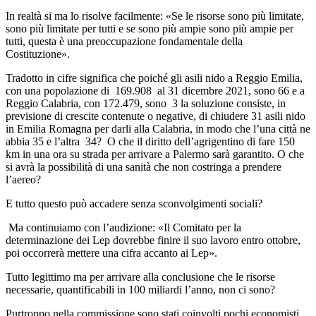
In realtà si ma lo risolve facilmente: «
Se le risorse sono più limitate,
sono più limitate per tutti e se sono più ampie sono più ampie per
tutti, questa è una preoccupazione fondamentale della
Costituzione».
Tradotto in cifre significa che poiché gli asili nido a Reggio Emilia,
con una popolazione di 169.908 al 31 dicembre 2021, sono 66 e a
Reggio Calabria, con 172.479, sono 3 la soluzione consiste, in
previsione di crescite contenute o negative, di chiudere 31 asili nido
in Emilia Romagna per darli alla Calabria, in modo che l’una città ne
abbia 35 e l’altra 34? O che il diritto dell’agrigentino di fare 150
km in una ora su strada per arrivare a Palermo sarà garantito. O che
si avrà la possibilità di una sanità che non costringa a prendere
l’aereo?
E tutto questo può accadere senza sconvolgimenti sociali?
Ma continuiamo con l’audizione: «
Il Comitato per la
determinazione dei Lep dovrebbe finire il suo lavoro entro ottobre,
poi occorrerà mettere una cifra accanto ai Lep».
Tutto legittimo ma per arrivare alla conclusione che le risorse
necessarie, quantificabili in 100 miliardi l’anno, non ci sono?
Purtroppo nella commissione sono stati coinvolti pochi economisti