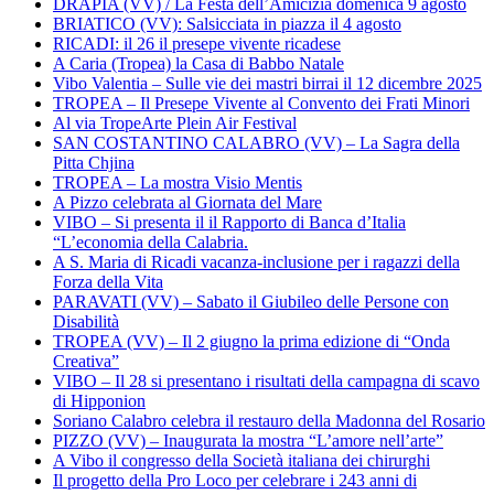
DRAPIA (VV) / La Festa dell’Amicizia domenica 9 agosto
BRIATICO (VV): Salsicciata in piazza il 4 agosto
RICADI: il 26 il presepe vivente ricadese
A Caria (Tropea) la Casa di Babbo Natale
Vibo Valentia – Sulle vie dei mastri birrai il 12 dicembre 2025
TROPEA – Il Presepe Vivente al Convento dei Frati Minori
Al via TropeArte Plein Air Festival
SAN COSTANTINO CALABRO (VV) – La Sagra della
Pitta Chjina
TROPEA – La mostra Visio Mentis
A Pizzo celebrata al Giornata del Mare
VIBO – Si presenta il il Rapporto di Banca d’Italia
“L’economia della Calabria.
A S. Maria di Ricadi vacanza-inclusione per i ragazzi della
Forza della Vita
PARAVATI (VV) – Sabato il Giubileo delle Persone con
Disabilità
TROPEA (VV) – Il 2 giugno la prima edizione di “Onda
Creativa”
VIBO – Il 28 si presentano i risultati della campagna di scavo
di Hipponion
Soriano Calabro celebra il restauro della Madonna del Rosario
PIZZO (VV) – Inaugurata la mostra “L’amore nell’arte”
A Vibo il congresso della Società italiana dei chirurghi
Il progetto della Pro Loco per celebrare i 243 anni di