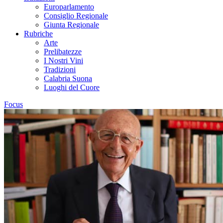
Europarlamento
Consiglio Regionale
Giunta Regionale
Rubriche
Arte
Prelibatezze
I Nostri Vini
Tradizioni
Calabria Suona
Luoghi del Cuore
Focus