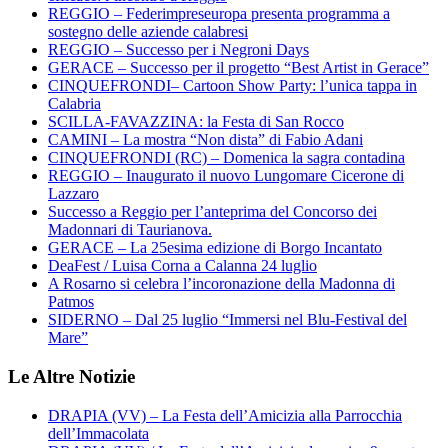
REGGIO – Federimpreseuropa presenta programma a
sostegno delle aziende calabresi
REGGIO – Successo per i Negroni Days
GERACE – Successo per il progetto “Best Artist in Gerace”
CINQUEFRONDI– Cartoon Show Party: l’unica tappa in
Calabria
SCILLA-FAVAZZINA: la Festa di San Rocco
CAMINI – La mostra “Non dista” di Fabio Adani
CINQUEFRONDI (RC) – Domenica la sagra contadina
REGGIO – Inaugurato il nuovo Lungomare Cicerone di
Lazzaro
Successo a Reggio per l’anteprima del Concorso dei
Madonnari di Taurianova.
GERACE – La 25esima edizione di Borgo Incantato
DeaFest / Luisa Corna a Calanna 24 luglio
A Rosarno si celebra l’incoronazione della Madonna di
Patmos
SIDERNO – Dal 25 luglio “Immersi nel Blu-Festival del
Mare”
Le Altre Notizie
DRAPIA (VV) – La Festa dell’Amicizia alla Parrocchia
dell’Immacolata