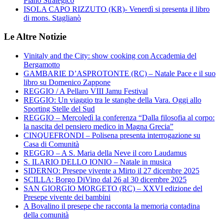
Piano Strategico
ISOLA CAPO RIZZUTO (KR)- Venerdì si presenta il libro
di mons. Staglianò
Le Altre Notizie
Vinitaly and the City: show cooking con Accademia del
Bergamotto
GAMBARIE D’ASPROTONTE (RC) – Natale Pace e il suo
libro su Domenico Zappone
REGGIO / A Pellaro VIII Jamu Festival
REGGIO: Un viaggio tra le stanghe della Vara. Oggi allo
Sporting Stelle del Sud
REGGIO – Mercoledì la conferenza “Dalla filosofia al corpo:
la nascita del pensiero medico in Magna Grecia”
CINQUEFRONDI – Polisena presenta interrogazione su
Casa di Comunità
REGGIO – A S. Maria della Neve il coro Laudamus
S. ILARIO DELLO IONIO – Natale in musica
SIDERNO: Presepe vivente a Mirto il 27 dicembre 2025
SCILLA: Borgo DiVino dal 26 al 30 dicembre 2025
SAN GIORGIO MORGETO (RC) – XXVI edizione del
Presepe vivente dei bambini
A Bovalino il presepe che racconta la memoria contadina
della comunità