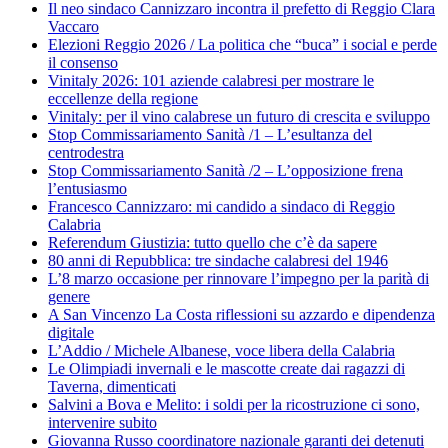
Il neo sindaco Cannizzaro incontra il prefetto di Reggio Clara
Vaccaro
Elezioni Reggio 2026 / La politica che “buca” i social e perde
il consenso
Vinitaly 2026: 101 aziende calabresi per mostrare le
eccellenze della regione
Vinitaly: per il vino calabrese un futuro di crescita e sviluppo
Stop Commissariamento Sanità /1 – L’esultanza del
centrodestra
Stop Commissariamento Sanità /2 – L’opposizione frena
l’entusiasmo
Francesco Cannizzaro: mi candido a sindaco di Reggio
Calabria
Referendum Giustizia: tutto quello che c’è da sapere
80 anni di Repubblica: tre sindache calabresi del 1946
L’8 marzo occasione per rinnovare l’impegno per la parità di
genere
A San Vincenzo La Costa riflessioni su azzardo e dipendenza
digitale
L’Addio / Michele Albanese, voce libera della Calabria
Le Olimpiadi invernali e le mascotte create dai ragazzi di
Taverna, dimenticati
Salvini a Bova e Melito: i soldi per la ricostruzione ci sono,
intervenire subito
Giovanna Russo coordinatore nazionale garanti dei detenuti