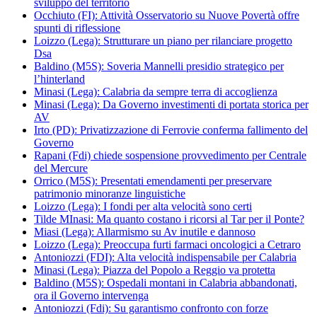
sviluppo del territorio
Occhiuto (FI): Attività Osservatorio su Nuove Povertà offre
spunti di riflessione
Loizzo (Lega): Strutturare un piano per rilanciare progetto
Dsa
Baldino (M5S): Soveria Mannelli presidio strategico per
l’hinterland
Minasi (Lega): Calabria da sempre terra di accoglienza
Minasi (Lega): Da Governo investimenti di portata storica per
AV
Irto (PD): Privatizzazione di Ferrovie conferma fallimento del
Governo
Rapani (Fdi) chiede sospensione provvedimento per Centrale
del Mercure
Orrico (M5S): Presentati emendamenti per preservare
patrimonio minoranze linguistiche
Loizzo (Lega): I fondi per alta velocità sono certi
Tilde MInasi: Ma quanto costano i ricorsi al Tar per il Ponte?
Miasi (Lega): Allarmismo su Av inutile e dannoso
Loizzo (Lega): Preoccupa furti farmaci oncologici a Cetraro
Antoniozzi (FDI): Alta velocità indispensabile per Calabria
Minasi (Lega): Piazza del Popolo a Reggio va protetta
Baldino (M5S): Ospedali montani in Calabria abbandonati,
ora il Governo intervenga
Antoniozzi (Fdi): Su garantismo confronto con forze