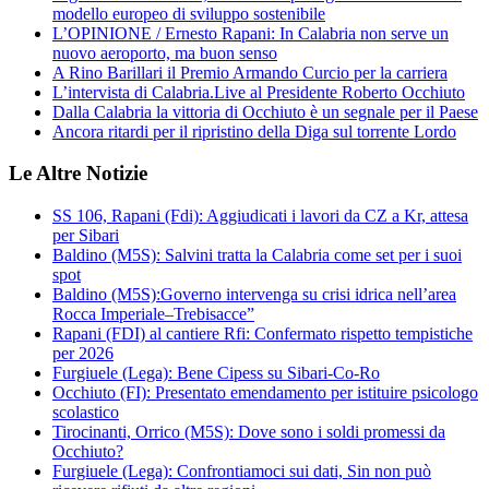
modello europeo di sviluppo sostenibile
L’OPINIONE / Ernesto Rapani: In Calabria non serve un
nuovo aeroporto, ma buon senso
A Rino Barillari il Premio Armando Curcio per la carriera
L’intervista di Calabria.Live al Presidente Roberto Occhiuto
Dalla Calabria la vittoria di Occhiuto è un segnale per il Paese
Ancora ritardi per il ripristino della Diga sul torrente Lordo
Le Altre Notizie
SS 106, Rapani (Fdi): Aggiudicati i lavori da CZ a Kr, attesa
per Sibari
Baldino (M5S): Salvini tratta la Calabria come set per i suoi
spot
Baldino (M5S):Governo intervenga su crisi idrica nell’area
Rocca Imperiale–Trebisacce”
Rapani (FDI) al cantiere Rfi: Confermato rispetto tempistiche
per 2026
Furgiuele (Lega): Bene Cipess su Sibari-Co-Ro
Occhiuto (FI): Presentato emendamento per istituire psicologo
scolastico
Tirocinanti, Orrico (M5S): Dove sono i soldi promessi da
Occhiuto?
Furgiuele (Lega): Confrontiamoci sui dati, Sin non può