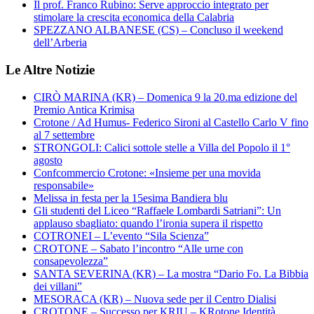
Il prof. Franco Rubino: Serve approccio integrato per
stimolare la crescita economica della Calabria
SPEZZANO ALBANESE (CS) – Concluso il weekend
dell’Arberia
Le Altre Notizie
CIRÒ MARINA (KR) – Domenica 9 la 20.ma edizione del
Premio Antica Krimisa
Crotone / Ad Humus- Federico Sironi al Castello Carlo V fino
al 7 settembre
STRONGOLI: Calici sottole stelle a Villa del Popolo il 1°
agosto
Confcommercio Crotone: «Insieme per una movida
responsabile»
Melissa in festa per la 15esima Bandiera blu
Gli studenti del Liceo “Raffaele Lombardi Satriani”: Un
applauso sbagliato: quando l’ironia supera il rispetto
COTRONEI – L’evento “Sila Scienza”
CROTONE – Sabato l’incontro “Alle urne con
consapevolezza”
SANTA SEVERINA (KR) – La mostra “Dario Fo. La Bibbia
dei villani”
MESORACA (KR) – Nuova sede per il Centro Dialisi
CROTONE – Successo per KRIU – KRotone Identità