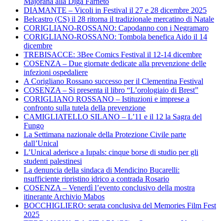
Majorana alla Diga Farneto
DIAMANTE – Vicoli in Festival il 27 e 28 dicembre 2025
Belcastro (CS) il 28 ritorna il tradizionale mercatino di Natale
CORIGLIANO-ROSSANO: Capodanno con i Negramaro
CORIGLIANO-ROSSANO: Tombola benefica Aido il 14
dicembre
TREBISACCE: 3Bee Comics Festival il 12-14 dicembre
COSENZA – Due giornate dedicate alla prevenzione delle
infezioni ospedaliere
A Corigliano Rossano successo per il Clementina Festival
COSENZA – Si presenta il libro “L’orologiaio di Brest”
CORIGLIANO ROSSANO – Istituzioni e imprese a
confronto sulla tutela della prevenzione
CAMIGLIATELLO SILANO – L’11 e il 12 la Sagra del
Fungo
La Settimana nazionale della Protezione Civile parte
dall’Unical
L’Unical aderisce a Iupals: cinque borse di studio per gli
studenti palestinesi
La denuncia della sindaca di Mendicino Bucarelli:
nsufficiente ripristino idrico a contrada Rosario
COSENZA – Venerdì l’evento conclusivo della mostra
itinerante Archivio Mabos
BOCCHIGLIERO: serata conclusiva del Memories Film Fest
2025