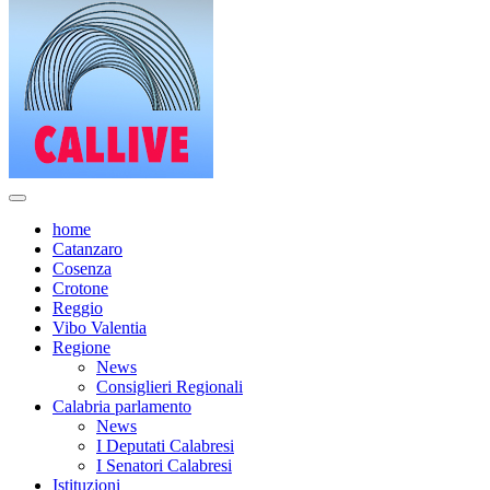
home
Catanzaro
Cosenza
Crotone
Reggio
Vibo Valentia
Regione
News
Consiglieri Regionali
Calabria parlamento
News
I Deputati Calabresi
I Senatori Calabresi
Istituzioni