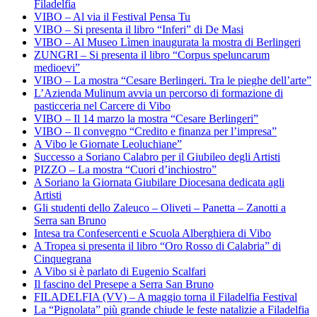
Filadelfia
VIBO – Al via il Festival Pensa Tu
VIBO – Si presenta il libro “Inferi” di De Masi
VIBO – Al Museo Lìmen inaugurata la mostra di Berlingeri
ZUNGRI – Si presenta il libro “Corpus speluncarum
medioevi”
VIBO – La mostra “Cesare Berlingeri. Tra le pieghe dell’arte”
L’Azienda Mulinum avvia un percorso di formazione di
pasticceria nel Carcere di Vibo
VIBO – Il 14 marzo la mostra “Cesare Berlingeri”
VIBO – Il convegno “Credito e finanza per l’impresa”
A Vibo le Giornate Leoluchiane”
Successo a Soriano Calabro per il Giubileo degli Artisti
PIZZO – La mostra “Cuori d’inchiostro”
A Soriano la Giornata Giubilare Diocesana dedicata agli
Artisti
Gli studenti dello Zaleuco – Oliveti – Panetta – Zanotti a
Serra san Bruno
Intesa tra Confesercenti e Scuola Alberghiera di Vibo
A Tropea si presenta il libro “Oro Rosso di Calabria” di
Cinquegrana
A Vibo si è parlato di Eugenio Scalfari
Il fascino del Presepe a Serra San Bruno
FILADELFIA (VV) – A maggio torna il Filadelfia Festival
La “Pignolata” più grande chiude le feste natalizie a Filadelfia