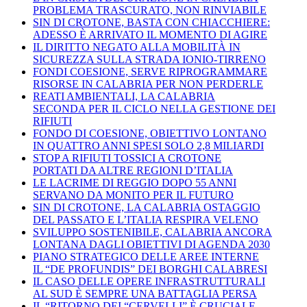
PROBLEMA TRASCURATO, NON RINVIABILE
SIN DI CROTONE, BASTA CON CHIACCHIERE:
ADESSO È ARRIVATO IL MOMENTO DI AGIRE
IL DIRITTO NEGATO ALLA MOBILITÀ IN
SICUREZZA SULLA STRADA IONIO-TIRRENO
FONDI COESIONE, SERVE RIPROGRAMMARE
RISORSE IN CALABRIA PER NON PERDERLE
REATI AMBIENTALI, LA CALABRIA
SECONDA PER IL CICLO NELLA GESTIONE DEI
RIFIUTI
FONDO DI COESIONE, OBIETTIVO LONTANO
IN QUATTRO ANNI SPESI SOLO 2,8 MILIARDI
STOP A RIFIUTI TOSSICI A CROTONE
PORTATI DA ALTRE REGIONI D’ITALIA
LE LACRIME DI REGGIO DOPO 55 ANNI
SERVANO DA MONITO PER IL FUTURO
SIN DI CROTONE, LA CALABRIA OSTAGGIO
DEL PASSATO E L’ITALIA RESPIRA VELENO
SVILUPPO SOSTENIBILE, CALABRIA ANCORA
LONTANA DAGLI OBIETTIVI DI AGENDA 2030
PIANO STRATEGICO DELLE AREE INTERNE
IL “DE PROFUNDIS” DEI BORGHI CALABRESI
IL CASO DELLE OPERE INFRASTRUTTURALI
AL SUD È SEMPRE UNA BATTAGLIA PERSA
IL “RITORNO DEI “CERVELLI” È CRUCIALE