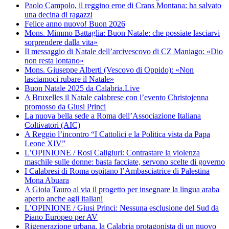
Paolo Campolo, il reggino eroe di Crans Montana: ha salvato
una decina di ragazzi
Felice anno nuovo! Buon 2026
Mons. Mimmo Battaglia: Buon Natale: che possiate lasciarvi
sorprendere dalla vita»
Il messaggio di Natale dell’arcivescovo di CZ Maniago: «Dio
non resta lontano»
Mons. Giuseppe Alberti (Vescovo di Oppido): «Non
lasciamoci rubare il Natale»
Buon Natale 2025 da Calabria.Live
A Bruxelles il Natale calabrese con l’evento Christojenna
promosso da Giusi Princi
La nuova bella sede a Roma dell’Associazione Italiana
Coltivatori (AIC)
A Reggio l’incontro “I Cattolici e la Politica vista da Papa
Leone XIV”
L’OPINIONE / Rosi Caligiuri: Contrastare la violenza
maschile sulle donne: basta facciate, servono scelte di governo
I Calabresi di Roma ospitano l’Ambasciatrice di Palestina
Mona Abuara
A Gioia Tauro al via il progetto per insegnare la lingua araba
aperto anche agli italiani
L’OPINIONE / Giusi Princi: Nessuna esclusione del Sud da
Piano Europeo per AV
Rigenerazione urbana, la Calabria protagonista di un nuovo