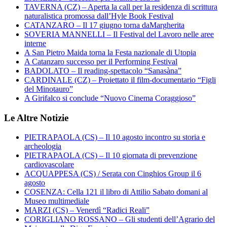
TAVERNA (CZ) – Aperta la call per la residenza di scrittura
naturalistica promossa dall’Hyle Book Festival
CATANZARO – Il 17 giugno torna daMargherita
SOVERIA MANNELLI – Il Festival del Lavoro nelle aree
interne
A San Pietro Maida torna la Festa nazionale di Utopia
A Catanzaro successo per il Performing Festival
BADOLATO – Il reading-spettacolo “Sanasàna”
CARDINALE (CZ) – Proiettato il film-documentario “Figli
del Minotauro”
A Girifalco si conclude “Nuovo Cinema Coraggioso”
Le Altre Notizie
PIETRAPAOLA (CS) – Il 10 agosto incontro su storia e
archeologia
PIETRAPAOLA (CS) – Il 10 giornata di prevenzione
cardiovascolare
ACQUAPPESA (CS) / Serata con Cinghios Group il 6
agosto
COSENZA: Cella 121 il libro di Attilio Sabato domani al
Museo multimediale
MARZI (CS) – Venerdì “Radici Reali”
CORIGLIANO ROSSANO – Gli studenti dell’Agrario del