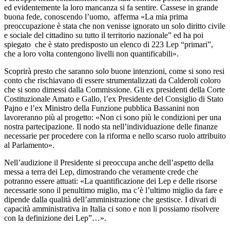
ed evidentemente la loro mancanza si fa sentire.
Cassese in grande
buona fede, conoscendo l’uomo, afferma «La mia prima
preoccupazione è stata che non venisse ignorato un solo diritto civile
e sociale del cittadino su tutto il territorio nazionale” ed ha poi
spiegato che è stato predisposto un elenco di 223 Lep “primari”,
che a loro volta contengono livelli non quantificabili».
Scoprirà presto che saranno solo buone intenzioni, come si sono resi
conto che rischiavano di essere strumentalizzati da Calderoli coloro
che si sono dimessi dalla Commissione. Gli ex presidenti della Corte
Costituzionale Amato e Gallo, l’ex Presidente del Consiglio di Stato
Pajno e l’ex Ministro della Funzione pubblica Bassanini non
lavoreranno più al progetto: «Non ci sono più le condizioni per una
nostra partecipazione. Il nodo sta nell’individuazione delle finanze
necessarie per procedere con la riforma e nello scarso ruolo attribuito
al Parlamento».
Nell’audizione il Presidente si preoccupa anche dell’aspetto della
messa a terra dei Lep, dimostrando che veramente crede che
potranno essere attuati:
«La quantificazione dei Lep e delle risorse
necessarie sono il penultimo miglio, ma c’è l’ultimo miglio da fare e
dipende dalla qualità dell’amministrazione che gestisce. I divari di
capacità amministrativa in Italia ci sono e non li possiamo risolvere
con la definizione dei Lep”…».