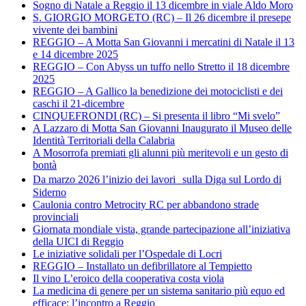
Sogno di Natale a Reggio il 13 dicembre in viale Aldo Moro
S. GIORGIO MORGETO (RC) – Il 26 dicembre il presepe
vivente dei bambini
REGGIO – A Motta San Giovanni i mercatini di Natale il 13
e 14 dicembre 2025
REGGIO – Con Abyss un tuffo nello Stretto il 18 dicembre
2025
REGGIO – A Gallico la benedizione dei motociclisti e dei
caschi il 21-dicembre
CINQUEFRONDI (RC) – Si presenta il libro “Mi svelo”
A Lazzaro di Motta San Giovanni Inaugurato il Museo delle
Identità Territoriali della Calabria
A Mosorrofa premiati gli alunni più meritevoli e un gesto di
bontà
Da marzo 2026 l’inizio dei lavori sulla Diga sul Lordo di
Siderno
Caulonia contro Metrocity RC per abbandono strade
provinciali
Giornata mondiale vista, grande partecipazione all’iniziativa
della UICI di Reggio
Le iniziative solidali per l’Ospedale di Locri
REGGIO – Installato un defibrillatore al Tempietto
Il vino L’eroico della cooperativa costa viola
La medicina di genere per un sistema sanitario più equo ed
efficace: l’incontro a Reggio