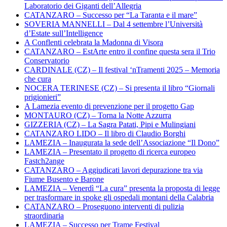
Laboratorio dei Giganti dell’Allegria
CATANZARO – Successo per “La Taranta e il mare”
SOVERIA MANNELLI – Dal 4 settembre l’Università
d’Estate sull’Intelligence
A Conflenti celebrata la Madonna di Visora
CATANZARO – EstArte entro il confine questa sera il Trio
Conservatorio
CARDINALE (CZ) – Il festival ‘nTramenti 2025 – Memoria
che cura
NOCERA TERINESE (CZ) – Si presenta il libro “Giornali
prigionieri”
A Lamezia evento di prevenzione per il progetto Gap
MONTAURO (CZ) – Torna la Notte Azzurra
GIZZERIA (CZ) – La Sagra Patati, Pipi e Mulingiani
CATANZARO LIDO – Il libro di Claudio Borghi
LAMEZIA – Inaugurata la sede dell’Associazione “Il Dono”
LAMEZIA – Presentato il progetto di ricerca europeo
Fastch2ange
CATANZARO – Aggiudicati lavori depurazione tra via
Fiume Busento e Barone
LAMEZIA – Venerdì “La cura” presenta la proposta di legge
per trasformare in spoke gli ospedali montani della Calabria
CATANZARO – Proseguono interventi di pulizia
straordinaria
LAMEZIA – Successo per Trame Festival