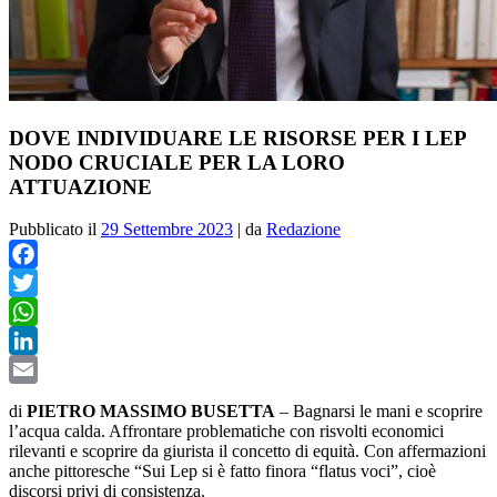
DOVE INDIVIDUARE LE RISORSE PER I LEP
NODO CRUCIALE PER LA LORO
ATTUAZIONE
Pubblicato il
29 Settembre 2023
|
da
Redazione
Facebook
Twitter
WhatsApp
LinkedIn
Email
di
PIETRO MASSIMO BUSETTA
–
Bagnarsi le mani e scoprire
l’acqua calda. Affrontare problematiche con risvolti economici
rilevanti e scoprire da giurista il concetto di equità. Con affermazioni
anche pittoresche “Sui Lep si è fatto finora “flatus voci”, cioè
discorsi privi di consistenza.