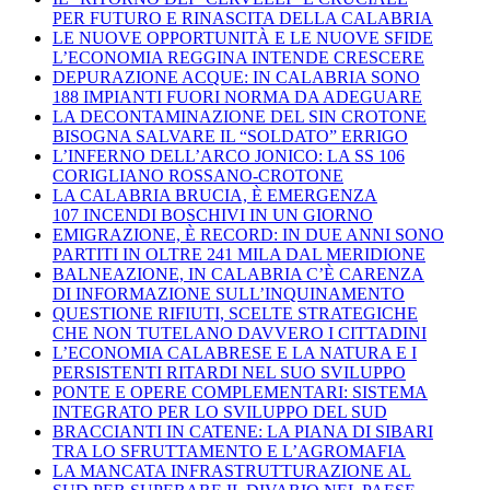
PER FUTURO E RINASCITA DELLA CALABRIA
LE NUOVE OPPORTUNITÀ E LE NUOVE SFIDE
L’ECONOMIA REGGINA INTENDE CRESCERE
DEPURAZIONE ACQUE: IN CALABRIA SONO
188 IMPIANTI FUORI NORMA DA ADEGUARE
LA DECONTAMINAZIONE DEL SIN CROTONE
BISOGNA SALVARE IL “SOLDATO” ERRIGO
L’INFERNO DELL’ARCO JONICO: LA SS 106
CORIGLIANO ROSSANO-CROTONE
LA CALABRIA BRUCIA, È EMERGENZA
107 INCENDI BOSCHIVI IN UN GIORNO
EMIGRAZIONE, È RECORD: IN DUE ANNI SONO
PARTITI IN OLTRE 241 MILA DAL MERIDIONE
BALNEAZIONE, IN CALABRIA C’È CARENZA
DI INFORMAZIONE SULL’INQUINAMENTO
QUESTIONE RIFIUTI, SCELTE STRATEGICHE
CHE NON TUTELANO DAVVERO I CITTADINI
L’ECONOMIA CALABRESE E LA NATURA E I
PERSISTENTI RITARDI NEL SUO SVILUPPO
PONTE E OPERE COMPLEMENTARI: SISTEMA
INTEGRATO PER LO SVILUPPO DEL SUD
BRACCIANTI IN CATENE: LA PIANA DI SIBARI
TRA LO SFRUTTAMENTO E L’AGROMAFIA
LA MANCATA INFRASTRUTTURAZIONE AL