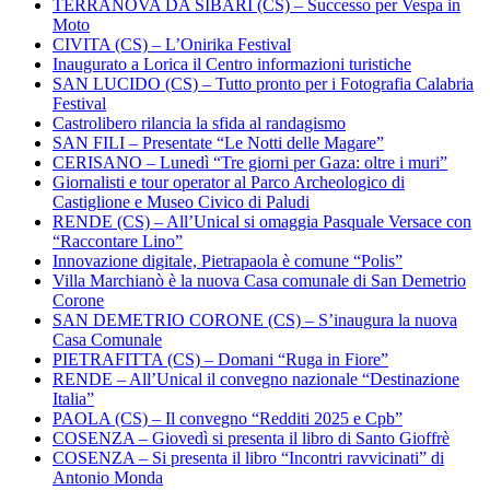
TERRANOVA DA SIBARI (CS) – Successo per Vespa in
Moto
CIVITA (CS) – L’Onirika Festival
Inaugurato a Lorica il Centro informazioni turistiche
SAN LUCIDO (CS) – Tutto pronto per i Fotografia Calabria
Festival
Castrolibero rilancia la sfida al randagismo
SAN FILI – Presentate “Le Notti delle Magare”
CERISANO – Lunedì “Tre giorni per Gaza: oltre i muri”
Giornalisti e tour operator al Parco Archeologico di
Castiglione e Museo Civico di Paludi
RENDE (CS) – All’Unical si omaggia Pasquale Versace con
“Raccontare Lino”
Innovazione digitale, Pietrapaola è comune “Polis”
Villa Marchianò è la nuova Casa comunale di San Demetrio
Corone
SAN DEMETRIO CORONE (CS) – S’inaugura la nuova
Casa Comunale
PIETRAFITTA (CS) – Domani “Ruga in Fiore”
RENDE – All’Unical il convegno nazionale “Destinazione
Italia”
PAOLA (CS) – Il convegno “Redditi 2025 e Cpb”
COSENZA – Giovedì si presenta il libro di Santo Gioffrè
COSENZA – Si presenta il libro “Incontri ravvicinati” di
Antonio Monda