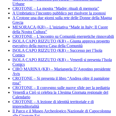
Urbane
CROTONE – La mostra “Madre: rituali di memoria”
A Umbriatico l’incontro pubblico per risolvere la zoonosi
A Crotone una due giorni sulla rete delle Donne della Magna
Grecia
MESORACA (KR) – L’iniziativa “Made in Italy: Il Cuore
della Nostra Cultura”
CROTONE – L’incontro su Comunità energetiche rinnovabili
ISOLA CAPO RIZZUTO (KR) – Giunta approva progetto
esecutivo della nuova Casa della Comunità
ISOLA CAPO RIZZUTO (KR) – Successo per l’Isola
Comics
ISOLA CAPO RIZZUTO (KR) – Venerdì si presenta l’Isola
Comics
CIRÒ MARINA (KR) – Mariangela D’Agostino presidente
Avis
CROTONE – Si presenta il libro “Andrea oltre il pantalone
rosa”
CROTONE – Il convegno sulle nuove sfide per la pediatria
Venerdì a Cirò si celebra la 13esima Giornata regionale del
Calendario
CROTONE – A lezione di identità territoriale e di
imprenditorialità
Il Parco e il Museo Archeologico Nazionale di Capocolonna
alle Giornate Fai