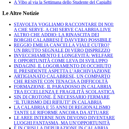
A Vibo al via la Settimana dello Studente del Capialbi
Le Altre Notizie
STAVOLTA VOGLIAMO RACCONTARE DI NOI:
A CHE SERVE, A CHI SERVE CALABRIA.LIVE
ALTRO CHE ADDIO: LA RINASCITA DEI
BORGHI CALABRESI È DAVVERO POSSIBILE
REGGIO EMILIA CANCELLA VIALE CUTRO?
UN BRUTTO SEGNALE DI VERO DISPREZZO
INVECCHIAMENTO E LONGEVITÀ: WELFARE
E OPPORTUNITÀ COME LEVA DI SVILUPPO
INDAGINI, IL LOGORAMENTO DI OCCHIUTO
IL PRESIDENTE ASPETTA L’ARCHIVIAZIONE
ARTIGIANATO CALABRESE, UN COMPARTO
CHE RESISTE CON TENACIA A DIFFICOLTÀ
FORMAZIONE, IL PARADOSSO IN CALABRIA
TRA ECCELLENZA E FRAGILITÀ SCOLASTICA
SIN DI CROTONE, È NECESSARIO FERMARE
“IL TURISMO DEI RIFIUTI” IN CALABRIA
LA CALABRIA E 55 ANNI DI REGIONALISMO
TANTE LE RIFORME ANCORA DA ATTUARE
LE AREE INTERNE NON DEVONO DIVENTARE
LUOGHI FANTASMA, MA UN’OPPORTUNITÀ
È IN CRISI LA DEPURAZIONE IN CALABRIA