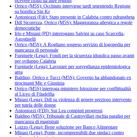
ricevere rifiuti da altre regioni
Orrico (M5S): Occhiuto interviene tardi smentendo Regione
su bonifica Sin Kr
Antoniozzi (Fdi): Stato presente in Calabria contro ndrangheta
Ddl Sicurezza, Orrico (M5S): Maggioranza allergica a regole
democratiche
Irto e Misiani (PD) interrogano Salvini su caso Scarcella-
Agostinelli
Orrico (M5S): A Rogliano sospeso servizio di logopedia per
mancanza di personale
Furgiuele (Lega): Fondi per la sicurezza idraulica passo avanti
per sviluppo Calabria
Furgiuele (Lega): Lavorare per sorveglianza epidemiologica
area
Baldino, Orrico e Tucci (M5S): Governo ha abbandonato ex
tirocinanti Mic e Giustizia
Orrico (M5S) interroga ministero Istruzione per conflittualità
al Liceo di Filadelfia
Minasi (Lega): Ddl su violenza di genere prezioso intervento
per tutela delle donne
Antoniozzi (FDI): Sui Lea compiuti progressi
Baldino (M5S): Tribunale di Castrovillari rischia paralisi per
mancanza di magistrati
Loizzo (Lega): Bene soluzione per Banco Alimentare
Minasi (Lega): Ponte, incomprensibili due sindaci contro