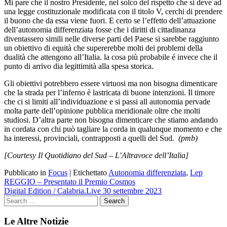
Mi pare che il nostro Presidente, nel solco del rispetto che si deve ad
una legge costituzionale modificata con il titolo V, cerchi di prendere
il buono che da essa viene fuori. E certo se l’effetto dell’attuazione
dell’autonomia differenziata fosse che i diritti di cittadinanza
diventassero simili nelle diverse parti del Paese si sarebbe raggiunto
un obiettivo di equità che supererebbe molti dei problemi della
dualità che attengono all’Italia. la cosa più probabile é invece che il
punto di arrivo dia legittimità alla spesa storica.
Gli obiettivi potrebbero essere virtuosi ma non bisogna dimenticare
che la strada per l’inferno è lastricata di buone intenzioni. Il timore
che ci si limiti all’individuazione e si passi all autonomia pervade
molta parte dell’opinione pubblica meridionale oltre che molti
studiosi. D’altra parte non bisogna dimenticare che stiamo andando
in cordata con chi può tagliare la corda in qualunque momento e che
ha interessi, provinciali, contrapposti a quelli del
Sud.
(pmb)
[Courtesy Il Quotidiano del Sud – L’Altravoce dell’Italia]
Pubblicato in
Focus
|
Etichettato
Autonomia differenziata
,
Lep
Navigazione
REGGIO – Presentato il Premio Cosmos
Digital Edition / Calabria.Live 30 settembre 2023
articoli
Le Altre Notizie