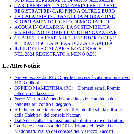
SUD PER SUPERARE IL DIVARIO NEL PAESE
CARO BENZINA, LA CALABRIA PER IL PIENO
REGISTRATI RINCARI FINO A OLTRE 2 EURO
LA CALABRIA IN 30 ANNI TRA MIGRAZIONE
SPOPOLAMENTO E GELO DEMOGRAFICO
ACQUA IN CALABRIA: LA SOSTENIBILITÀ
HA BISOGNO DI OBIETTIVI DI INNOVAZIONE
GUARIRE LA FERITA DEL TERRITORIO DI KR
ATTRAVERSO LA FORZA DELLA LEGALITÀ
IL PIL DELLA CALABRIA NON CRESCE
NEL 2024 REGISTRATO A MENO 0,2%
Le Altre Notizie
Nuove risorse dal MIUR per le Università calabresi: in arrivo
110,3 milioni
OPPIDO MAMERTINA (RC) – Domani sera il Premio
letterario Palazzaccio
Parco Marino di Amendolara: educazione ambientale e
bandiera blu contro il degrado
A Palmi grande interesse per “Il Vento di Dahkla e il sole
della Calabria” del console Naccari
Dal Nostos alla Tornanza: quando il ritorno diventa futuro
Taurianova: successo dell’XI edizione del Festival dei
Madonnari. Plauso del console del Marocco Naccari