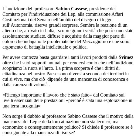
L’audizione del professore
Sabino Cassese
, presidente del
Comitato per l’individuazione dei Lep, alla commissione Affari
Costituzionali del Senato nell’ambito del disegno di legge
sull’Autonomia, riserva grandi sorprese.
Sembra la reazione di un
alieno che, arrivato in Italia, scopre grandi verità che però sono state
assolutamente studiate, diffuse e acquisite dalla maggior parte di
coloro che indagano le problematiche del Mezzogiorno e che sono
argomento di battaglia intellettuale e politica.
Per avere contezza basta guardare i tanti lavori prodotti dalla
Svimez
oltre che i suoi rapporti annuali per rendersi conto che nell’audizione
scopriamo la ruota e l’arco.
La prima scoperta é che i diritti di
cittadinanza nel nostro Paese sono diversi a seconda dei territori in
cui si vive, ma che ciò dipende da una mancanza di conoscenza e
dalla carenza di volontà .
«Ritengo importante il lavoro che è stato fatto» dal Comitato sui
livelli essenziali delle prestazioni «perché è stata una esplorazione in
una terra incognita».
Non sorge il dubbio al professore Sabino Cassese che il motivo della
mancanza dei Lep e della loro attuazione non sia tecnico, ma
economico e conseguentemente politico?
Si chiede il professore se è
conseguente alla mancanza di risorse?