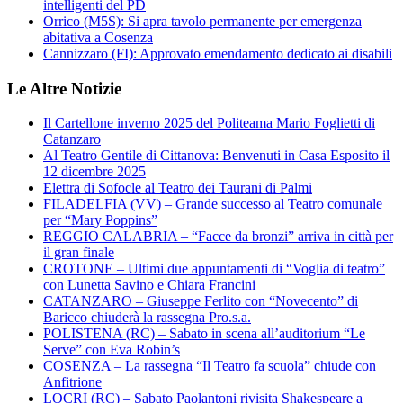
intelligenti del PD
Orrico (M5S): Si apra tavolo permanente per emergenza
abitativa a Cosenza
Cannizzaro (FI): Approvato emendamento dedicato ai disabili
Le Altre Notizie
Il Cartellone inverno 2025 del Politeama Mario Foglietti di
Catanzaro
Al Teatro Gentile di Cittanova: Benvenuti in Casa Esposito il
12 dicembre 2025
Elettra di Sofocle al Teatro dei Taurani di Palmi
FILADELFIA (VV) – Grande successo al Teatro comunale
per “Mary Poppins”
REGGIO CALABRIA – “Facce da bronzi” arriva in città per
il gran finale
CROTONE – Ultimi due appuntamenti di “Voglia di teatro”
con Lunetta Savino e Chiara Francini
CATANZARO – Giuseppe Ferlito con “Novecento” di
Baricco chiuderà la rassegna Pro.s.a.
POLISTENA (RC) – Sabato in scena all’auditorium “Le
Serve” con Eva Robin’s
COSENZA – La rassegna “Il Teatro fa scuola” chiude con
Anfitrione
LOCRI (RC) – Sabato Paolantoni rivisita Shakespeare a