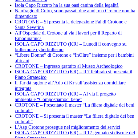
Isola Capo Rizzuto ha la sua oasi canina della legalità
Naufragio di Cutro, sono passati due anni, ma Crotone non ha
dimenticato
CROTONE – Si presenta la delegazione Fai di Crotone e
Santa Severina
All’Ospedale di Crotone al via i lavori per il Reparto di
Emodinamica
ISOLA CAPO RIZZUTO (KR) – Lunedì il convegno su
bullismo e cyberbullismo
“Libere Donne” di Crotone e “InOltre” insieme per i bambini
africani
CROTONE – Ingresso gratuito al Museo Archeologico
ISOLA CAPO RIZZUTO (KR) – Il 7 febbraio si presenta il
Piano Strategico
Il Tar dà ragione all’Adp di Kr sull’assistenza domiciliare
integrata
ISOLA CAPO RIZZUTO (KR) – Al via il progetto
ambientale “Compostiamoci bene”
CROTONE – Presentato il master “La filiera digitale dei beni
culturali”
CROTONE – Si presenta il master “La filiera digitale dei ben
culturali”
L’Asp Crotone prosegue nel miglioramento dei servizi
ISOLA CAPO RIZZUTO (KR) – Il 17 gennaio si discute del