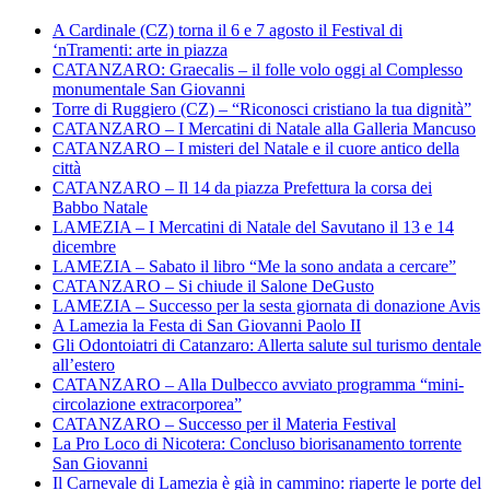
A Cardinale (CZ) torna il 6 e 7 agosto il Festival di
‘nTramenti: arte in piazza
CATANZARO: Graecalis – il folle volo oggi al Complesso
monumentale San Giovanni
Torre di Ruggiero (CZ) – “Riconosci cristiano la tua dignità”
CATANZARO – I Mercatini di Natale alla Galleria Mancuso
CATANZARO – I misteri del Natale e il cuore antico della
città
CATANZARO – Il 14 da piazza Prefettura la corsa dei
Babbo Natale
LAMEZIA – I Mercatini di Natale del Savutano il 13 e 14
dicembre
LAMEZIA – Sabato il libro “Me la sono andata a cercare”
CATANZARO – Si chiude il Salone DeGusto
LAMEZIA – Successo per la sesta giornata di donazione Avis
A Lamezia la Festa di San Giovanni Paolo II
Gli Odontoiatri di Catanzaro: Allerta salute sul turismo dentale
all’estero
CATANZARO – Alla Dulbecco avviato programma “mini-
circolazione extracorporea”
CATANZARO – Successo per il Materia Festival
La Pro Loco di Nicotera: Concluso biorisanamento torrente
San Giovanni
Il Carnevale di Lamezia è già in cammino: riaperte le porte del