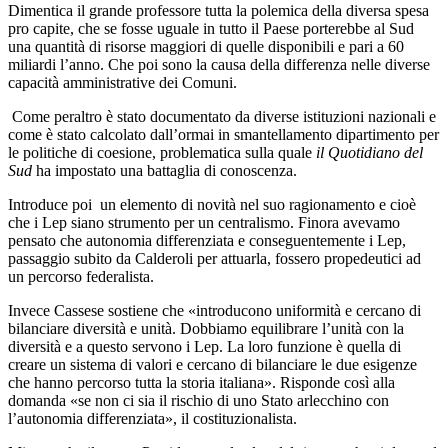
Dimentica il grande professore tutta la polemica della diversa spesa
pro capite, che se fosse uguale in tutto il Paese porterebbe al Sud
una quantità di risorse maggiori di quelle disponibili e pari a 60
miliardi l’anno. Che poi sono la causa della differenza nelle diverse
capacità amministrative dei Comuni.
Come peraltro è stato documentato da diverse istituzioni nazionali e
come è stato calcolato dall’ormai in smantellamento dipartimento per
le politiche di coesione, problematica sulla quale
il Quotidiano del
Sud
ha impostato una battaglia di conoscenza.
Introduce poi un elemento di novità nel suo ragionamento e cioè
che i Lep siano strumento per un centralismo. Finora avevamo
pensato che autonomia differenziata e conseguentemente i Lep,
passaggio subito da Calderoli per attuarla, fossero propedeutici ad
un percorso federalista.
Invece Cassese sostiene che «introducono uniformità e cercano di
bilanciare diversità e unità.
Dobbiamo equilibrare l’unità con la
diversità e a questo servono i Lep. La loro funzione è quella di
creare un sistema di valori e cercano di bilanciare le due esigenze
che hanno percorso tutta la storia italiana». Risponde così alla
domanda «se non ci sia il rischio di uno Stato arlecchino con
l’autonomia differenziata», il costituzionalista.