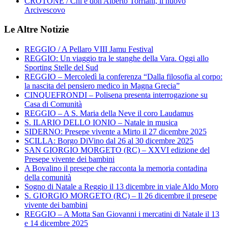
CROTONE / Chi è don Alberto Torriani, il nuovo
Arcivescovo
Le Altre Notizie
REGGIO / A Pellaro VIII Jamu Festival
REGGIO: Un viaggio tra le stanghe della Vara. Oggi allo
Sporting Stelle del Sud
REGGIO – Mercoledì la conferenza “Dalla filosofia al corpo:
la nascita del pensiero medico in Magna Grecia”
CINQUEFRONDI – Polisena presenta interrogazione su
Casa di Comunità
REGGIO – A S. Maria della Neve il coro Laudamus
S. ILARIO DELLO IONIO – Natale in musica
SIDERNO: Presepe vivente a Mirto il 27 dicembre 2025
SCILLA: Borgo DiVino dal 26 al 30 dicembre 2025
SAN GIORGIO MORGETO (RC) – XXVI edizione del
Presepe vivente dei bambini
A Bovalino il presepe che racconta la memoria contadina
della comunità
Sogno di Natale a Reggio il 13 dicembre in viale Aldo Moro
S. GIORGIO MORGETO (RC) – Il 26 dicembre il presepe
vivente dei bambini
REGGIO – A Motta San Giovanni i mercatini di Natale il 13
e 14 dicembre 2025