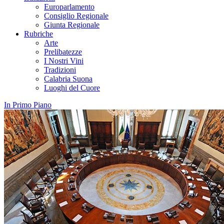
Europarlamento
Consiglio Regionale
Giunta Regionale
Rubriche
Arte
Prelibatezze
I Nostri Vini
Tradizioni
Calabria Suona
Luoghi del Cuore
In Primo Piano