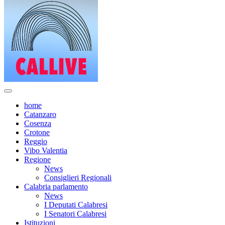
home
Catanzaro
Cosenza
Crotone
Reggio
Vibo Valentia
Regione
News
Consiglieri Regionali
Calabria parlamento
News
I Deputati Calabresi
I Senatori Calabresi
Istituzioni