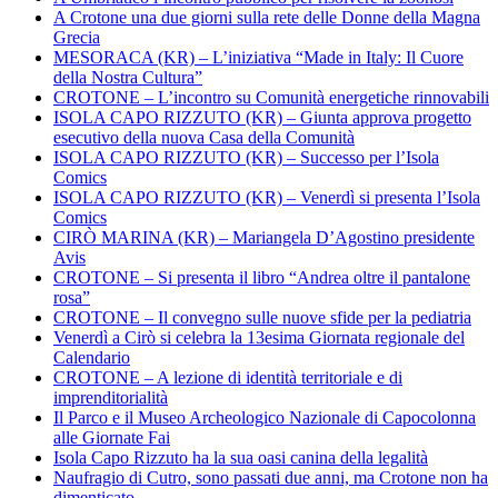
A Crotone una due giorni sulla rete delle Donne della Magna
Grecia
MESORACA (KR) – L’iniziativa “Made in Italy: Il Cuore
della Nostra Cultura”
CROTONE – L’incontro su Comunità energetiche rinnovabili
ISOLA CAPO RIZZUTO (KR) – Giunta approva progetto
esecutivo della nuova Casa della Comunità
ISOLA CAPO RIZZUTO (KR) – Successo per l’Isola
Comics
ISOLA CAPO RIZZUTO (KR) – Venerdì si presenta l’Isola
Comics
CIRÒ MARINA (KR) – Mariangela D’Agostino presidente
Avis
CROTONE – Si presenta il libro “Andrea oltre il pantalone
rosa”
CROTONE – Il convegno sulle nuove sfide per la pediatria
Venerdì a Cirò si celebra la 13esima Giornata regionale del
Calendario
CROTONE – A lezione di identità territoriale e di
imprenditorialità
Il Parco e il Museo Archeologico Nazionale di Capocolonna
alle Giornate Fai
Isola Capo Rizzuto ha la sua oasi canina della legalità
Naufragio di Cutro, sono passati due anni, ma Crotone non ha
dimenticato