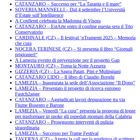
CATANZARO – Successo per “La Taranta e il mare”
SOVERIA MANNELLI – Dal 4 settembre l’Università
d’Estate sull’Intelligence
A Conflenti celebrata la Madonna di Visora
CATANZARO – EstArte entro il confine questa sera il Trio
Conservatorio
CARDINALE (CZ) – Il festival ‘nTramenti 2025 – Memoria
che cura
NOCERA TERINESE (CZ) – Si presenta il libro “Giornali
prigionieri”
A Lamezia evento di prevenzione per il progetto Gap
MONTAURO (CZ) – Torna la Notte Azzurra
GIZZERIA (CZ) – La Sagra Patati, Pipi e Mulingiani
CATANZARO LIDO – Il libro di Claudio Borghi
LAMEZIA – Inaugurata la sede dell’Associazione “Il Dono”
LAMEZIA – Presentato il progetto di ricerca europeo
Fastch2ange
CATANZARO – Aggiudicati lavori depurazione tra via
Fiume Busento e Barone
LAMEZIA – Venerdì “La cura” presenta la proposta di legge
per trasformare in spoke gli ospedali montani della Calabria
CATANZARO – Proseguono interventi di pulizia
straordinaria
LAMEZIA – Successo per Trame Festival
TAVERNA (CZ) – Aperta la call per la residenza di scrittura