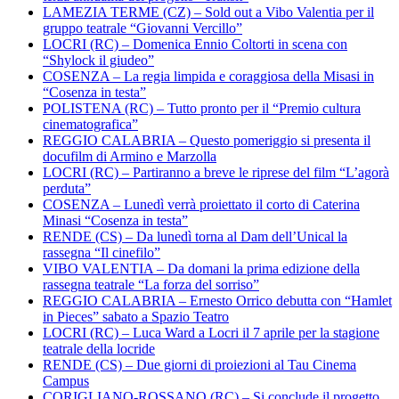
LAMEZIA TERME (CZ) – Sold out a Vibo Valentia per il
gruppo teatrale “Giovanni Vercillo”
LOCRI (RC) – Domenica Ennio Coltorti in scena con
“Shylock il giudeo”
COSENZA – La regia limpida e coraggiosa della Misasi in
“Cosenza in testa”
POLISTENA (RC) – Tutto pronto per il “Premio cultura
cinematografica”
REGGIO CALABRIA – Questo pomeriggio si presenta il
docufilm di Armino e Marzolla
LOCRI (RC) – Partiranno a breve le riprese del film “L’agorà
perduta”
COSENZA – Lunedì verrà proiettato il corto di Caterina
Minasi “Cosenza in testa”
RENDE (CS) – Da lunedì torna al Dam dell’Unical la
rassegna “Il cinefilo”
VIBO VALENTIA – Da domani la prima edizione della
rassegna teatrale “La forza del sorriso”
REGGIO CALABRIA – Ernesto Orrico debutta con “Hamlet
in Pieces” sabato a Spazio Teatro
LOCRI (RC) – Luca Ward a Locri il 7 aprile per la stagione
teatrale della locride
RENDE (CS) – Due giorni di proiezioni al Tau Cinema
Campus
CORIGLIANO-ROSSANO (RC) – Si conclude il progetto