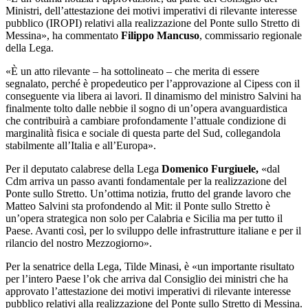
Ministri, dell’attestazione dei motivi imperativi di rilevante interesse
pubblico (IROPI) relativi alla realizzazione del Ponte sullo Stretto di
Messina», ha commentato
Filippo Mancuso
, commissario regionale
della Lega.
«È un atto rilevante – ha sottolineato – che merita di essere
segnalato, perché è propedeutico per l’approvazione al Cipess con il
conseguente via libera ai lavori. Il dinamismo del ministro Salvini ha
finalmente tolto dalle nebbie il sogno di un’opera avanguardistica
che contribuirà a cambiare profondamente l’attuale condizione di
marginalità fisica e sociale di questa parte del Sud, collegandola
stabilmente all’Italia e all’Europa».
Per il deputato calabrese della Lega
Domenico Furgiuele,
«dal
Cdm arriva un passo avanti fondamentale per la realizzazione del
Ponte sullo Stretto. Un’ottima notizia, frutto del grande lavoro che
Matteo Salvini sta profondendo al Mit: il Ponte sullo Stretto è
un’opera strategica non solo per Calabria e Sicilia ma per tutto il
Paese. Avanti così, per lo sviluppo delle infrastrutture italiane e per il
rilancio del nostro Mezzogiorno».
Per la senatrice della Lega, Tilde Minasi, è «un importante risultato
per l’intero Paese l’ok che arriva dal Consiglio dei ministri che ha
approvato l’attestazione dei motivi imperativi di rilevante interesse
pubblico relativi alla realizzazione del Ponte sullo Stretto di Messina.