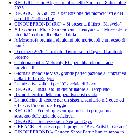
REGGIO – Con Abyss un tuffo nello Stretto il 18 dicembre
2025
REGGIO – A Gallico la benedizione dei motociclisti e dei
caschi il 21-dicembre
CINQUEFRONDI (RC) – Si presenta il libro “Mi svelo”
A Lazzaro di Motta San Giovanni Inaugurato il Museo delle
Identità Territoriali della Calabria
A Mosorrofa premiati gli alunni più meritevoli e un gesto di
bontà
Da marzo 2026 l’inizio dei lavori sulla Diga sul Lordo di
Siderno
Caulonia contro Metrocity RC per abbandono strade
provinciali
Giornata mondiale vista, grande partecipazione all’iniziativa
della UICI di Reggio
Le iniziative solidali per l’Ospedale di Locri
REGGIO – Installato un defibrillatore al Tempietto
Il vino L’eroico della cooperativa costa viola
La medicina di genere per un sistema sanitario più equo ed
efficace: l’incontro a Reggio
REGGIO – Federimpreseuropa presenta programma a
sostegno delle aziende calabresi
REGGIO – Successo per i Negroni Days
GERACE – Successo per il progetto “Best Artist in Gerace”
CINQUEFRONDI– Cartoon Show Party: l’unica tappa in