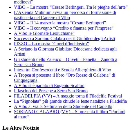
medioevi”
VIBO – La mostra “Cesare Berlingeri. Tra le pieghe dell’arte”
L’Azienda Mulinum avvia un percorso di formazione di
pasticceria nel Carcere di Vibo
VIBO – Il 14 marzo la mostra “Cesare Berlingeri”
VIBO – Il convegno “Credito e finanza per l’impresa”
A Vibo le Giornate Leoluchiane”
Successo a Soriano Calabro per il Giubileo degli Artisti
PIZZO – La mostra “Cuori d’inchiostro”
A Soriano la Giornata Giubilare Diocesana dedicata agli
Artisti
Gli studenti dello Zaleuco – Oliveti – Panetta – Zanotti a
Serra san Bruno
Intesa tra Confesercenti e Scuola Alberghiera di Vibo
A Tropea si presenta il libro “Oro Rosso di Calabria” di
Cinquegrana
A Vibo si è parlato di Eugenio Scalfari
Il fascino del Presepe a Serra San Bruno
FILADELFIA (VV) – A maggio torna il Filadelfia Festival
La “Pignolata” più grande chiude le feste natalizie a Filadelfia
A Vibo al via la Settimana dello Studente del Capialbi
SORIANO CALABRO (VV) – Si presenta il libro “Portami
al mare”
Le Altre Notizie