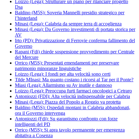
Loizzo (Lega): Strutturare un piano per rilanciare progetto
Dsa
Baldino (M5S): Soveria Mannelli presidio strategico per
l’hinterland
Minasi (Lega): Calabria da sempre terra di accoglienza
Minasi (Lega): Da Governo investimenti di portata storica per
AV
Irto (PD): Privatizzazione di Ferrovie conferma fallimento del
Governo
Rapani (Fdi) chiede sospensione provvedimento per Centrale
del Mercure
Orrico (M5S): Presentati emendamenti per preservare
patrimonio minoranze linguistiche
Loizzo (Lega): I fondi per alta velocità sono certi
Tilde MInasi: Ma quanto costano i ricorsi al Tar per il Ponte?
Miasi (Lega): Allarmismo su Av inutile e dannoso
Loizzo (Lega): Preoccupa furti farmaci oncologici a Cetraro
Antoniozzi (FDI): Alta velocità indispensabile per Calabria
Minasi (Lega): Piazza del Popolo a Reggio va protetta
Baldino (M5S): Ospedali montani in Calabria abbandonati,
ora il Governo intervenga
Antoniozzi (Fdi): Su garantismo confronto con forze
intelligenti del PD
Orrico (M5S): Si apra tavolo permanente per emergenza
abitativa a Cosenza