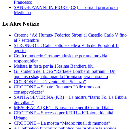
Francesco
SAN GIOVANNI IN FIORE (CS) – Torna il primario di
Medicina
Le Altre Notizie
Crotone / Ad Humus- Federico Sironi al Castello Carlo V fino
al 7 settembre
STRONGOLI: Calici sottole stelle a Villa del Popolo il 1°
agosto
Confcommercio Crotone: «Insieme per una movida
responsabile»
Melissa in festa per la 15esima Bandiera blu
Gli studenti del Liceo “Raffaele Lombardi Satriani”: Un
applauso sbagliato: quando l’ironia supera il rispetto
COTRONEI – L’evento “Sila Scienza”
CROTONE – Sabato l’incontro “Alle urne con
consapevolezza”
SANTA SEVERINA (KR) – La mostra “Dario Fo. La Bibbia
dei villani”
MESORACA (KR) – Nuova sede per il Centro Dialisi
CROTONE – Successo per KRIU – KRotone Identità
Urbane
CROTONE – La mostra “Madre: rituali di memoria”
A Umbriatico l’incontro pubblico per risolvere la zoonosi