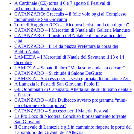
A Cardinale (CZ) torna il 6 e 7 agosto il Festival di
‘nTramenti: arte in piazza
CATANZARO: Graecalis – il folle volo oggi al Complesso
monumentale San Giovanni
Torre di Ruggiero (CZ) – “Riconosci cristiano la tua dignità”
CATANZARO – I Mercatini di Natale alla Galleria Mancuso
CATANZARO – I misteri del Natale e il cuore antico della
città
CATANZARO – Il 14 da piazza Prefettura la corsa dei
Babbo Natale
LAMEZIA – I Mercatini di Natale del Savutano il 13 e 14
dicembre
LAMEZIA – Sabato il libro “Me la sono andata a cercare”
CATANZARO – Si chiude il Salone DeGusto
LAMEZIA – Successo per la sesta giornata di donazione Avis
A Lamezia la Festa di San Giovanni Paolo II
Gli Odontoiatri di Catanzaro: Allerta salute sul turismo dentale
all’estero
CATANZARO – Alla Dulbecco avviato programma “mini-
circolazione extracorporea”
CATANZARO – Successo per il Materia Festival
La Pro Loco di Nicotera: Concluso biorisanamento torrente
San Giovanni
Il Carnevale di Lamezia è già in cammino: riaperte le porte del
Laboratorio dei Giganti dell’Allegria