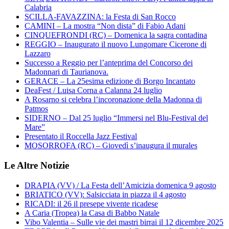
Calabria
SCILLA-FAVAZZINA: la Festa di San Rocco
CAMINI – La mostra “Non dista” di Fabio Adani
CINQUEFRONDI (RC) – Domenica la sagra contadina
REGGIO – Inaugurato il nuovo Lungomare Cicerone di
Lazzaro
Successo a Reggio per l’anteprima del Concorso dei
Madonnari di Taurianova.
GERACE – La 25esima edizione di Borgo Incantato
DeaFest / Luisa Corna a Calanna 24 luglio
A Rosarno si celebra l’incoronazione della Madonna di
Patmos
SIDERNO – Dal 25 luglio “Immersi nel Blu-Festival del
Mare”
Presentato il Roccella Jazz Festival
MOSORROFA (RC) – Giovedì s’inaugura il murales
Le Altre Notizie
DRAPIA (VV) / La Festa dell’Amicizia domenica 9 agosto
BRIATICO (VV): Salsicciata in piazza il 4 agosto
RICADI: il 26 il presepe vivente ricadese
A Caria (Tropea) la Casa di Babbo Natale
Vibo Valentia – Sulle vie dei mastri birrai il 12 dicembre 2025