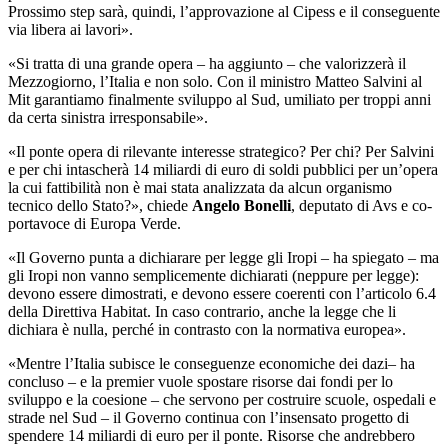
Prossimo step sarà, quindi, l’approvazione al Cipess e il conseguente
via libera ai lavori».
«Si tratta di una grande opera – ha aggiunto – che valorizzerà il
Mezzogiorno, l’Italia e non solo. Con il ministro Matteo Salvini al
Mit garantiamo finalmente sviluppo al Sud, umiliato per troppi anni
da certa sinistra irresponsabile».
«Il ponte opera di rilevante interesse strategico? Per chi? Per Salvini
e per chi intascherà 14 miliardi di euro di soldi pubblici per un’opera
la cui fattibilità non è mai stata analizzata da alcun organismo
tecnico dello Stato?», chiede
Angelo Bonelli
, deputato di Avs e co-
portavoce di Europa Verde.
«Il Governo punta a dichiarare per legge gli Iropi – ha spiegato – ma
gli Iropi non vanno semplicemente dichiarati (neppure per legge):
devono essere dimostrati, e devono essere coerenti con l’articolo 6.4
della Direttiva Habitat. In caso contrario, anche la legge che li
dichiara è nulla, perché in contrasto con la normativa europea».
«Mentre l’Italia subisce le conseguenze economiche dei dazi– ha
concluso – e la premier vuole spostare risorse dai fondi per lo
sviluppo e la coesione – che servono per costruire scuole, ospedali e
strade nel Sud – il Governo continua con l’insensato progetto di
spendere 14 miliardi di euro per il ponte. Risorse che andrebbero