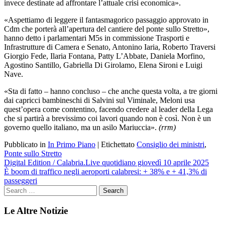
invece destinate ad affrontare l’attuale crisi economica».
«Aspettiamo di leggere il fantasmagorico passaggio approvato in
Cdm che porterà all’apertura del cantiere del ponte sullo Stretto»,
hanno detto i parlamentari M5s in commissione Trasporti e
Infrastrutture di Camera e Senato, Antonino Iaria, Roberto Traversi
Giorgio Fede, Ilaria Fontana, Patty L’Abbate, Daniela Morfino,
Agostino Santillo, Gabriella Di Girolamo, Elena Sironi e Luigi
Nave.
«Sta di fatto – hanno concluso – che anche questa volta, a tre giorni
dai capricci bambineschi di Salvini sul Viminale, Meloni usa
quest’opera come contentino, facendo credere al leader della Lega
che si partirà a brevissimo coi lavori quando non è così. Non è un
governo quello italiano, ma un asilo Mariuccia».
(rrm)
Pubblicato in
In Primo Piano
|
Etichettato
Consiglio dei ministri
,
Ponte sullo Stretto
Navigazione
Digital Edition / Calabria.Live quotidiano giovedì 10 aprile 2025
È boom di traffico negli aeroporti calabresi: + 38% e + 41,3% di
articoli
passeggeri
Le Altre Notizie