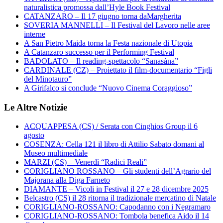
naturalistica promossa dall’Hyle Book Festival
CATANZARO – Il 17 giugno torna daMargherita
SOVERIA MANNELLI – Il Festival del Lavoro nelle aree
interne
A San Pietro Maida torna la Festa nazionale di Utopia
A Catanzaro successo per il Performing Festival
BADOLATO – Il reading-spettacolo “Sanasàna”
CARDINALE (CZ) – Proiettato il film-documentario “Figli
del Minotauro”
A Girifalco si conclude “Nuovo Cinema Coraggioso”
Le Altre Notizie
ACQUAPPESA (CS) / Serata con Cinghios Group il 6
agosto
COSENZA: Cella 121 il libro di Attilio Sabato domani al
Museo multimediale
MARZI (CS) – Venerdì “Radici Reali”
CORIGLIANO ROSSANO – Gli studenti dell’Agrario del
Majorana alla Diga Farneto
DIAMANTE – Vicoli in Festival il 27 e 28 dicembre 2025
Belcastro (CS) il 28 ritorna il tradizionale mercatino di Natale
CORIGLIANO-ROSSANO: Capodanno con i Negramaro
CORIGLIANO-ROSSANO: Tombola benefica Aido il 14