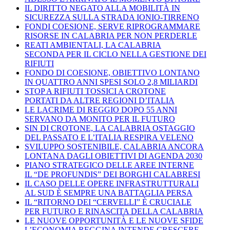
IL DIRITTO NEGATO ALLA MOBILITÀ IN
SICUREZZA SULLA STRADA IONIO-TIRRENO
FONDI COESIONE, SERVE RIPROGRAMMARE
RISORSE IN CALABRIA PER NON PERDERLE
REATI AMBIENTALI, LA CALABRIA
SECONDA PER IL CICLO NELLA GESTIONE DEI
RIFIUTI
FONDO DI COESIONE, OBIETTIVO LONTANO
IN QUATTRO ANNI SPESI SOLO 2,8 MILIARDI
STOP A RIFIUTI TOSSICI A CROTONE
PORTATI DA ALTRE REGIONI D’ITALIA
LE LACRIME DI REGGIO DOPO 55 ANNI
SERVANO DA MONITO PER IL FUTURO
SIN DI CROTONE, LA CALABRIA OSTAGGIO
DEL PASSATO E L’ITALIA RESPIRA VELENO
SVILUPPO SOSTENIBILE, CALABRIA ANCORA
LONTANA DAGLI OBIETTIVI DI AGENDA 2030
PIANO STRATEGICO DELLE AREE INTERNE
IL “DE PROFUNDIS” DEI BORGHI CALABRESI
IL CASO DELLE OPERE INFRASTRUTTURALI
AL SUD È SEMPRE UNA BATTAGLIA PERSA
IL “RITORNO DEI “CERVELLI” È CRUCIALE
PER FUTURO E RINASCITA DELLA CALABRIA
LE NUOVE OPPORTUNITÀ E LE NUOVE SFIDE
L’ECONOMIA REGGINA INTENDE CRESCERE