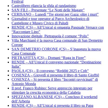
Festival
Castrolibero rilancia la sfida al randagismo
SAN FILI – Presentate “Le Notti delle Magare”
CERISANO – Lunedì “Tre giorni per Gaza: oltre i muri”
Giornalisti e tour operator al Parco Archeologico di
Castiglione e Museo Civico di Paludi
RENDE (CS) – All’Unical si omaggia Pasquale Versace con
“Raccontare Lino”
Innovazione digitale, Pietrapaola è comune “Polis”
Villa Marchianò è la nuova Casa comunale di San Demetrio
Corone
SAN DEMETRIO CORONE (CS) – S’inaugura la nuova
Casa Comunale
PIETRAFITTA (CS) – Domani “Ruga in Fiore”
RENDE – All’Unical il convegno nazionale “Destinazione
Italia”
PAOLA (CS) – Il convegno “Redditi 2025 e Cpb”
COSENZA – Giovedì si presenta il libro di Santo Gioffrè
COSENZA – Si presenta il libro “Incontri ravvicinati” di
Antonio Monda
Il prof. Franco Rubino: Serve approccio integrato per
stimolare la crescita economica della Calabria
SPEZZANO ALBANESE (CS) – Concluso il weekend
dell’Arberia
RENDE (CS) – All’Unical si presenta il libro su Papa