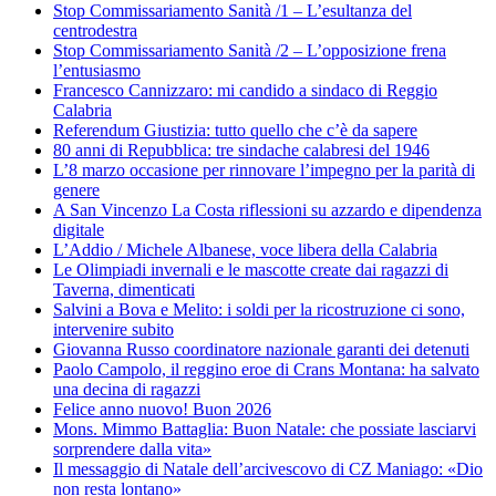
Stop Commissariamento Sanità /1 – L’esultanza del
centrodestra
Stop Commissariamento Sanità /2 – L’opposizione frena
l’entusiasmo
Francesco Cannizzaro: mi candido a sindaco di Reggio
Calabria
Referendum Giustizia: tutto quello che c’è da sapere
80 anni di Repubblica: tre sindache calabresi del 1946
L’8 marzo occasione per rinnovare l’impegno per la parità di
genere
A San Vincenzo La Costa riflessioni su azzardo e dipendenza
digitale
L’Addio / Michele Albanese, voce libera della Calabria
Le Olimpiadi invernali e le mascotte create dai ragazzi di
Taverna, dimenticati
Salvini a Bova e Melito: i soldi per la ricostruzione ci sono,
intervenire subito
Giovanna Russo coordinatore nazionale garanti dei detenuti
Paolo Campolo, il reggino eroe di Crans Montana: ha salvato
una decina di ragazzi
Felice anno nuovo! Buon 2026
Mons. Mimmo Battaglia: Buon Natale: che possiate lasciarvi
sorprendere dalla vita»
Il messaggio di Natale dell’arcivescovo di CZ Maniago: «Dio
non resta lontano»