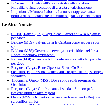
I Consorzi di Tutela delll’area centrale della Calabria:
Mirabilia, ottima occasione di crescita e valorizzazione
L’opinione / Manuela Labonia: La nuova rappresentanza
politica quasi interamente femminile segnale di cambiamento
Le Altre Notizie
SS 106, Rapani (Fdi): Aggiudicati i lavori da CZ a Kr, attesa
per Sibari
Baldino (M5S): Salvini tratta la Calabria come set per i suoi
spot
Baldino (M5S):Governo intervenga su crisi idrica nell’area
Rocca Imperiale–Trebisacce”
Rapani (FDI) al cantiere Rfi: Confermato rispetto tempistiche
per 2026
Furgiuele (Lega): Bene Cipess su Sibari-Co-Ro
Occhiuto (FI): Presentato emendamento per istituire psicologo
scolastico
Tirocinanti, Orrico (M5S): Dove sono i soldi promessi da
Occhiuto?
Furgiuele (Lega): Confrontiamoci sui dati, Sin non può
ricevere rifiuti da altre regioni
Orrico (M5S): Occhiuto interviene tardi smentendo Regione
su bonifica Sin Kr