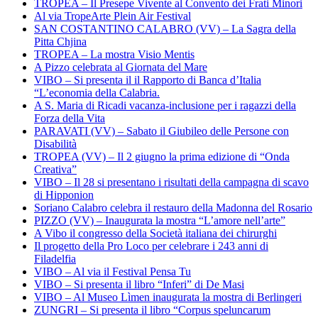
TROPEA – Il Presepe Vivente al Convento dei Frati Minori
Al via TropeArte Plein Air Festival
SAN COSTANTINO CALABRO (VV) – La Sagra della
Pitta Chjina
TROPEA – La mostra Visio Mentis
A Pizzo celebrata al Giornata del Mare
VIBO – Si presenta il il Rapporto di Banca d’Italia
“L’economia della Calabria.
A S. Maria di Ricadi vacanza-inclusione per i ragazzi della
Forza della Vita
PARAVATI (VV) – Sabato il Giubileo delle Persone con
Disabilità
TROPEA (VV) – Il 2 giugno la prima edizione di “Onda
Creativa”
VIBO – Il 28 si presentano i risultati della campagna di scavo
di Hipponion
Soriano Calabro celebra il restauro della Madonna del Rosario
PIZZO (VV) – Inaugurata la mostra “L’amore nell’arte”
A Vibo il congresso della Società italiana dei chirurghi
Il progetto della Pro Loco per celebrare i 243 anni di
Filadelfia
VIBO – Al via il Festival Pensa Tu
VIBO – Si presenta il libro “Inferi” di De Masi
VIBO – Al Museo Lìmen inaugurata la mostra di Berlingeri
ZUNGRI – Si presenta il libro “Corpus speluncarum