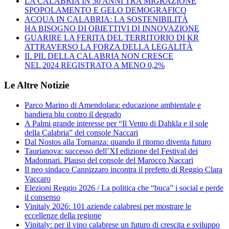
LA CALABRIA IN 30 ANNI TRA MIGRAZIONE
SPOPOLAMENTO E GELO DEMOGRAFICO
ACQUA IN CALABRIA: LA SOSTENIBILITÀ
HA BISOGNO DI OBIETTIVI DI INNOVAZIONE
GUARIRE LA FERITA DEL TERRITORIO DI KR
ATTRAVERSO LA FORZA DELLA LEGALITÀ
IL PIL DELLA CALABRIA NON CRESCE
NEL 2024 REGISTRATO A MENO 0,2%
Le Altre Notizie
Parco Marino di Amendolara: educazione ambientale e
bandiera blu contro il degrado
A Palmi grande interesse per “Il Vento di Dahkla e il sole
della Calabria” del console Naccari
Dal Nostos alla Tornanza: quando il ritorno diventa futuro
Taurianova: successo dell’XI edizione del Festival dei
Madonnari. Plauso del console del Marocco Naccari
Il neo sindaco Cannizzaro incontra il prefetto di Reggio Clara
Vaccaro
Elezioni Reggio 2026 / La politica che “buca” i social e perde
il consenso
Vinitaly 2026: 101 aziende calabresi per mostrare le
eccellenze della regione
Vinitaly: per il vino calabrese un futuro di crescita e sviluppo