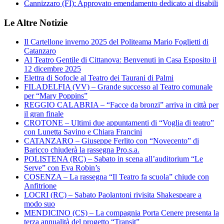
Cannizzaro (FI): Approvato emendamento dedicato ai disabili
Le Altre Notizie
Il Cartellone inverno 2025 del Politeama Mario Foglietti di
Catanzaro
Al Teatro Gentile di Cittanova: Benvenuti in Casa Esposito il
12 dicembre 2025
Elettra di Sofocle al Teatro dei Taurani di Palmi
FILADELFIA (VV) – Grande successo al Teatro comunale
per “Mary Poppins”
REGGIO CALABRIA – “Facce da bronzi” arriva in città per
il gran finale
CROTONE – Ultimi due appuntamenti di “Voglia di teatro”
con Lunetta Savino e Chiara Francini
CATANZARO – Giuseppe Ferlito con “Novecento” di
Baricco chiuderà la rassegna Pro.s.a.
POLISTENA (RC) – Sabato in scena all’auditorium “Le
Serve” con Eva Robin’s
COSENZA – La rassegna “Il Teatro fa scuola” chiude con
Anfitrione
LOCRI (RC) – Sabato Paolantoni rivisita Shakespeare a
modo suo
MENDICINO (CS) – La compagnia Porta Cenere presenta la
terza annualità del progetto “Transit”