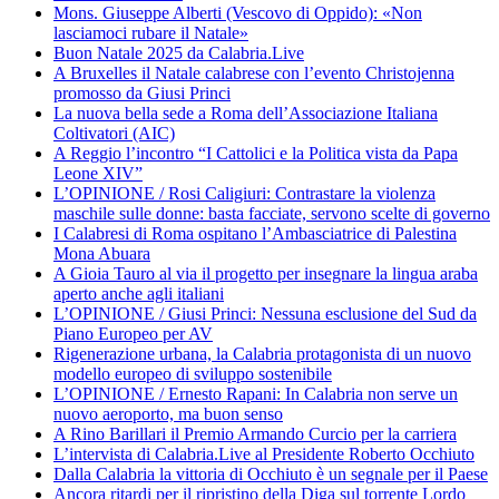
Mons. Giuseppe Alberti (Vescovo di Oppido): «Non
lasciamoci rubare il Natale»
Buon Natale 2025 da Calabria.Live
A Bruxelles il Natale calabrese con l’evento Christojenna
promosso da Giusi Princi
La nuova bella sede a Roma dell’Associazione Italiana
Coltivatori (AIC)
A Reggio l’incontro “I Cattolici e la Politica vista da Papa
Leone XIV”
L’OPINIONE / Rosi Caligiuri: Contrastare la violenza
maschile sulle donne: basta facciate, servono scelte di governo
I Calabresi di Roma ospitano l’Ambasciatrice di Palestina
Mona Abuara
A Gioia Tauro al via il progetto per insegnare la lingua araba
aperto anche agli italiani
L’OPINIONE / Giusi Princi: Nessuna esclusione del Sud da
Piano Europeo per AV
Rigenerazione urbana, la Calabria protagonista di un nuovo
modello europeo di sviluppo sostenibile
L’OPINIONE / Ernesto Rapani: In Calabria non serve un
nuovo aeroporto, ma buon senso
A Rino Barillari il Premio Armando Curcio per la carriera
L’intervista di Calabria.Live al Presidente Roberto Occhiuto
Dalla Calabria la vittoria di Occhiuto è un segnale per il Paese
Ancora ritardi per il ripristino della Diga sul torrente Lordo