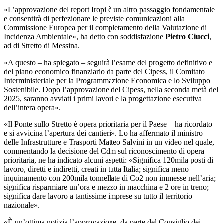
«L’approvazione del report Iropi è un altro passaggio fondamentale
e consentirà di perfezionare le previste comunicazioni alla
Commissione Europea per il completamento della Valutazione di
Incidenza Ambientale», ha detto con soddisfazione
Pietro Ciucci
,
ad di Stretto di Messina.
«A questo – ha spiegato – seguirà l’esame del progetto definitivo e
del piano economico finanziario da parte del Cipess, il Comitato
Interministeriale per la Programmazione Economica e lo Sviluppo
Sostenibile. Dopo l’approvazione del Cipess, nella seconda metà del
2025, saranno avviati i primi lavori e la progettazione esecutiva
dell’intera opera».
«Il Ponte sullo Stretto è opera prioritaria per il Paese – ha ricordato –
e si avvicina l’apertura dei cantieri». Lo ha affermato il ministro
delle Infrastrutture e Trasporti Matteo Salvini in un video nel quale,
commentando la decisione del Cdm sul riconoscimento di opera
prioritaria, ne ha indicato alcuni aspetti: «Significa 120mila posti di
lavoro, diretti e indiretti, creati in tutta Italia; significa meno
inquinamento con 200mila tonnellate di Co2 non immesse nell’aria;
significa risparmiare un’ora e mezzo in macchina e 2 ore in treno;
significa dare lavoro a tantissime imprese su tutto il territorio
nazionale».
«È un’ottima notizia l’approvazione, da parte del Consiglio dei