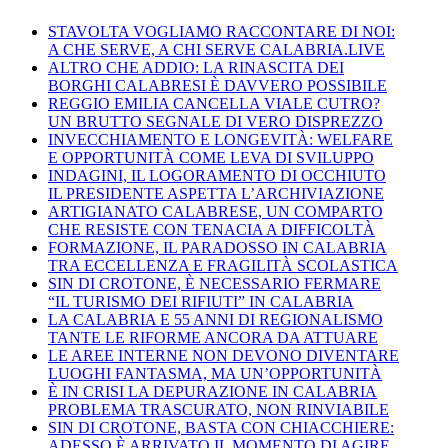
STAVOLTA VOGLIAMO RACCONTARE DI NOI:
A CHE SERVE, A CHI SERVE CALABRIA.LIVE
ALTRO CHE ADDIO: LA RINASCITA DEI
BORGHI CALABRESI È DAVVERO POSSIBILE
REGGIO EMILIA CANCELLA VIALE CUTRO?
UN BRUTTO SEGNALE DI VERO DISPREZZO
INVECCHIAMENTO E LONGEVITÀ: WELFARE
E OPPORTUNITÀ COME LEVA DI SVILUPPO
INDAGINI, IL LOGORAMENTO DI OCCHIUTO
IL PRESIDENTE ASPETTA L’ARCHIVIAZIONE
ARTIGIANATO CALABRESE, UN COMPARTO
CHE RESISTE CON TENACIA A DIFFICOLTÀ
FORMAZIONE, IL PARADOSSO IN CALABRIA
TRA ECCELLENZA E FRAGILITÀ SCOLASTICA
SIN DI CROTONE, È NECESSARIO FERMARE
“IL TURISMO DEI RIFIUTI” IN CALABRIA
LA CALABRIA E 55 ANNI DI REGIONALISMO
TANTE LE RIFORME ANCORA DA ATTUARE
LE AREE INTERNE NON DEVONO DIVENTARE
LUOGHI FANTASMA, MA UN’OPPORTUNITÀ
È IN CRISI LA DEPURAZIONE IN CALABRIA
PROBLEMA TRASCURATO, NON RINVIABILE
SIN DI CROTONE, BASTA CON CHIACCHIERE:
ADESSO È ARRIVATO IL MOMENTO DI AGIRE