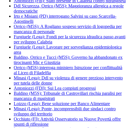
Antoniozzi (Fdi): Stato presente in Calabria contro ndrangheta
Ddl Sicurezza, Orrico (M5S): Maggioranza allergica a regole
democratiche
Irto e Misiani (PD) interrogano Salvini su caso Scarcella-
Agostinelli
Orrico (M5S): A Rogliano sospeso servizio di logopedia per
mancanza di personale
Furgiuele (Lega): Fondi per la sicurezza idraulica passo avanti
per sviluppo Calabria
Furgiuele (Lega): Lavorare per sorveglianza epidemiologica
area
Baldino, Orrico e Tucci (M5S): Governo ha abbandonato ex
tirocinanti Mic e Giustizia
Orrico (M5S) interroga ministero Istruzione per conflittualità
al Liceo di Filadelfia
Minasi (Lega): Ddl su violenza di genere prezioso intervento
per tutela delle donne
Antoniozzi (FDI): Sui Lea compiuti progressi
Baldino (M5S): Tribunale di Castrovillari rischia paralisi per
mancanza di magistrati
Loizzo (Lega): Bene soluzione per Banco Alimentare
Minasi (Lega): Ponte, incomprensibili due sindaci contro
sviluppo del territorio
Occhiuto (FI): Attività Osservatorio su Nuove Povertà offre
spunti di riflessione