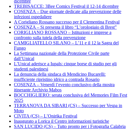
dicembre
TREBISACCE: 3Bee Comics Festival il 12-14 dicembre
COSENZA – Due giornate dedicate alla prevenzione delle
infezioni ospedaliere
A Corigliano Rossano successo per il Clementina Festival
COSENZA – Si presenta il libro “L’orologiaio di Brest”
CORIGLIANO ROSSANO – Istituzioni e imprese a
confronto sulla tutela della prevenzione
CAMIGLIATELLO SILANO – L’11 e il 12 la Sagra del
Fungo
La Settimana nazionale della Protezione Civile parte
dall’Unical
L’Unical aderisce a Iupals: cinque borse di studio per gli
studenti palestinesi
La denuncia della sindaca di Mendicino Bucarelli:
nsufficiente ripristino idrico a contrada Rosario
COSENZA – Venerdì l’evento conclusivo della mostra
itinerante Archivio Mabos
BOCCHIGLIERO: serata conclusiva del Memories Film Fest
2025
TERRANOVA DA SIBARI (CS) – Successo per Vespa in
Moto
CIVITA (CS) – L’Onirika Festival
Inaugurato a Lorica il Centro informazioni turistiche
SAN LUCIDO (CS) – Tutto pronto per i Fotografia Calabria