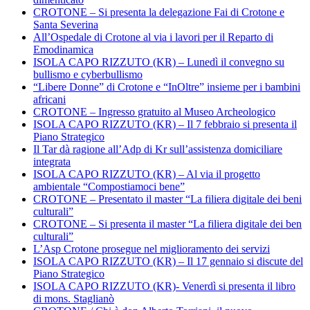
CROTONE – Si presenta la delegazione Fai di Crotone e
Santa Severina
All’Ospedale di Crotone al via i lavori per il Reparto di
Emodinamica
ISOLA CAPO RIZZUTO (KR) – Lunedì il convegno su
bullismo e cyberbullismo
“Libere Donne” di Crotone e “InOltre” insieme per i bambini
africani
CROTONE – Ingresso gratuito al Museo Archeologico
ISOLA CAPO RIZZUTO (KR) – Il 7 febbraio si presenta il
Piano Strategico
Il Tar dà ragione all’Adp di Kr sull’assistenza domiciliare
integrata
ISOLA CAPO RIZZUTO (KR) – Al via il progetto
ambientale “Compostiamoci bene”
CROTONE – Presentato il master “La filiera digitale dei beni
culturali”
CROTONE – Si presenta il master “La filiera digitale dei ben
culturali”
L’Asp Crotone prosegue nel miglioramento dei servizi
ISOLA CAPO RIZZUTO (KR) – Il 17 gennaio si discute del
Piano Strategico
ISOLA CAPO RIZZUTO (KR)- Venerdì si presenta il libro
di mons. Staglianò