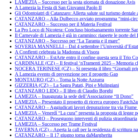
LAMEZIA – Successo per la sesta giornata di donazione Avis
A Lamezia la Festa di San Giovanni Paolo II
Gli Odontoiatri di Catanzaro: Allerta salute sul turismo dentale a
CATANZARO – Alla Dulbecco avviato programma “mini-circol
CATANZARO – Successo per il Materia Festival
La Pro Loco di Nicotera: Concluso biorisanamento torrente Sa
Il Carnevale di Lamezia è già in cammino: riaperte le porte del 
CATANZARO – Successo per “La Taranta e il mare”
SOVERIA MANNELLI – Dal 4 settembre l’Università d’Estate 
A Conflenti celebrata la Madonna di Visora
CATANZARO – EstArte entro il confine questa sera il Trio Co
CARDINALE (CZ) – Il festival ‘nTramenti 2025 – Memoria c
NOCERA TERINESE (CZ) – Si presenta il libro “Giornali prig
A Lamezia evento di prevenzione per il progetto Gap
MONTAURO (CZ) – Torna la Notte Azzurra
GIZZERIA (CZ) – La Sagra Patati, Pipi e Mulingiani
CATANZARO LIDO – Il libro di Claudio Borghi
LAMEZIA – Inaugurata la sede dell’Associazione “Il Dono”
LAMEZIA – Presentato il progetto di ricerca europeo Fastch2
CATANZARO – Aggiudicati lavori depurazione tra via Fiume
LAMEZIA – Venerdì “La cura” presenta la proposta di legge per
CATANZARO – Proseguono interventi di pulizia straordinaria
LAMEZIA – Successo per Trame Festival
TAVERNA (CZ) – Aperta la call per la residenza di scrittura na
CATANZARO – Il 17 giugno torna daMargherita