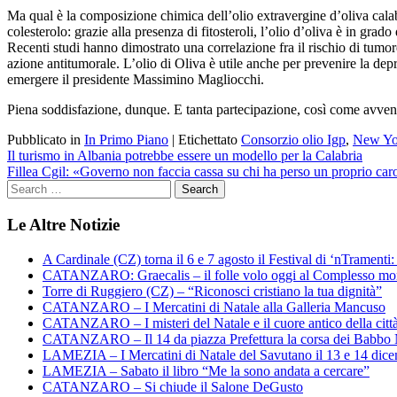
Ma qual è la composizione chimica dell’olio extravergine d’oliva calabr
colesterolo: grazie alla presenza di fitosteroli, l’olio d’oliva è in gr
Recenti studi hanno dimostrato una correlazione fra il rischio di tumore 
azione antitumorale. L’olio di Oliva è utile anche per prevenire la depr
emergere il presidente Massimino Magliocchi.
Piena soddisfazione, dunque. E tanta partecipazione, così come avvenuto
Pubblicato in
In Primo Piano
|
Etichettato
Consorzio olio Igp
,
New Yo
Navigazione
Il turismo in Albania potrebbe essere un modello per la Calabria
Fillea Cgil: «Governo non faccia cassa su chi ha perso un proprio car
articoli
Le Altre Notizie
A Cardinale (CZ) torna il 6 e 7 agosto il Festival di ‘nTramenti: 
CATANZARO: Graecalis – il folle volo oggi al Complesso m
Torre di Ruggiero (CZ) – “Riconosci cristiano la tua dignità”
CATANZARO – I Mercatini di Natale alla Galleria Mancuso
CATANZARO – I misteri del Natale e il cuore antico della citt
CATANZARO – Il 14 da piazza Prefettura la corsa dei Babbo 
LAMEZIA – I Mercatini di Natale del Savutano il 13 e 14 dic
LAMEZIA – Sabato il libro “Me la sono andata a cercare”
CATANZARO – Si chiude il Salone DeGusto