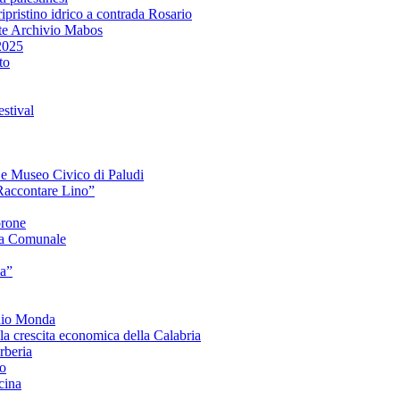
ipristino idrico a contrada Rosario
te Archivio Mabos
2025
to
stival
e e Museo Civico di Paludi
Raccontare Lino”
orone
a Comunale
ia”
onio Monda
la crescita economica della Calabria
beria
co
cina