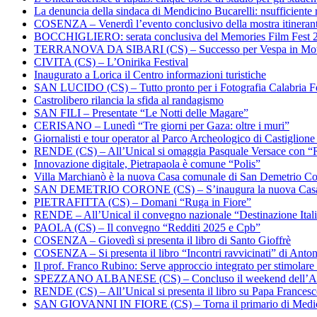
La denuncia della sindaca di Mendicino Bucarelli: nsufficiente r
COSENZA – Venerdì l’evento conclusivo della mostra itineran
BOCCHIGLIERO: serata conclusiva del Memories Film Fest 
TERRANOVA DA SIBARI (CS) – Successo per Vespa in Mo
CIVITA (CS) – L’Onirika Festival
Inaugurato a Lorica il Centro informazioni turistiche
SAN LUCIDO (CS) – Tutto pronto per i Fotografia Calabria Fe
Castrolibero rilancia la sfida al randagismo
SAN FILI – Presentate “Le Notti delle Magare”
CERISANO – Lunedì “Tre giorni per Gaza: oltre i muri”
Giornalisti e tour operator al Parco Archeologico di Castiglion
RENDE (CS) – All’Unical si omaggia Pasquale Versace con “
Innovazione digitale, Pietrapaola è comune “Polis”
Villa Marchianò è la nuova Casa comunale di San Demetrio C
SAN DEMETRIO CORONE (CS) – S’inaugura la nuova Cas
PIETRAFITTA (CS) – Domani “Ruga in Fiore”
RENDE – All’Unical il convegno nazionale “Destinazione Ital
PAOLA (CS) – Il convegno “Redditi 2025 e Cpb”
COSENZA – Giovedì si presenta il libro di Santo Gioffrè
COSENZA – Si presenta il libro “Incontri ravvicinati” di Ant
Il prof. Franco Rubino: Serve approccio integrato per stimolare 
SPEZZANO ALBANESE (CS) – Concluso il weekend dell’Ar
RENDE (CS) – All’Unical si presenta il libro su Papa Frances
SAN GIOVANNI IN FIORE (CS) – Torna il primario di Medi