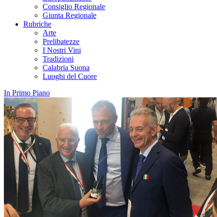
Consiglio Regionale
Giunta Regionale
Rubriche
Arte
Prelibatezze
I Nostri Vini
Tradizioni
Calabria Suona
Luoghi del Cuore
In Primo Piano