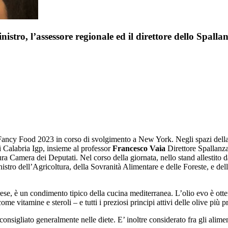
istro, l’assessore regionale ed il direttore dello Spalla
ancy Food 2023 in corso di svolgimento a New York. Negli spazi della fi
 di Calabria Igp, insieme al professor
Francesco Vaia
Direttore Spallanzan
Camera dei Deputati. Nel corso della giornata, nello stand allestito d
nistro dell’Agricoltura, della Sovranità Alimentare e delle Foreste, e del
brese, è un condimento tipico della cucina mediterranea. L’olio evo è otte
come vitamine e steroli – e tutti i preziosi principi attivi delle olive più
 consigliato generalmente nelle diete. E’ inoltre considerato fra gli alime