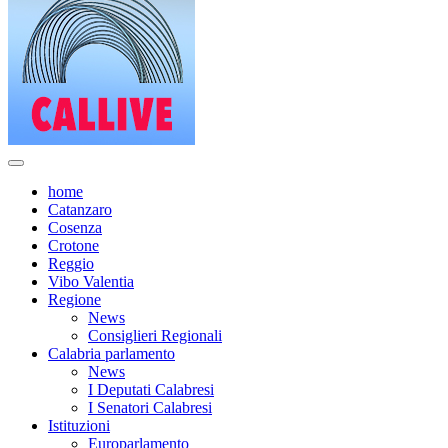
home
Catanzaro
Cosenza
Crotone
Reggio
Vibo Valentia
Regione
News
Consiglieri Regionali
Calabria parlamento
News
I Deputati Calabresi
I Senatori Calabresi
Istituzioni
Europarlamento