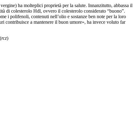
ergine) ha molteplici proprietà per la salute. Innanzitutto, abbassa il
ntità di colesterolo Hdl, ovvero il colesterolo considerato “buono”.
ome i polifenoli, contenuti nell’olio e sostanze ben note per la loro
aturi contribuisce a mantenere il buon umore», ha invece voluto far
(
rcz
)