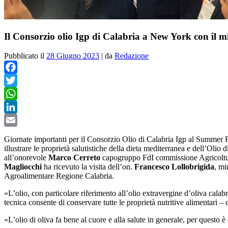
Il Consorzio olio Igp di Calabria a New York con il min
Pubblicato il
28 Giugno 2023
|
da
Redazione
Facebook
Twitter
WhatsApp
LinkedIn
Email
Giornate importanti per il Consorzio Olio di Calabria Igp al Summer F
illustrare le proprietà salutistiche della dieta mediterranea e dell’Olio
all’onorevole
Marco Cerreto
capogruppo FdI commissione Agricoltura 
Magliocchi
ha ricevuto la visita dell’on.
Francesco Lollobrigida
, mi
Agroalimentare Regione Calabria.
«L’olio, con particolare riferimento all’olio extravergine d’oliva cala
tecnica consente di conservare tutte le proprietà nutritive alimentari – 
«L’olio di oliva fa bene al cuore e alla salute in generale, per questo è