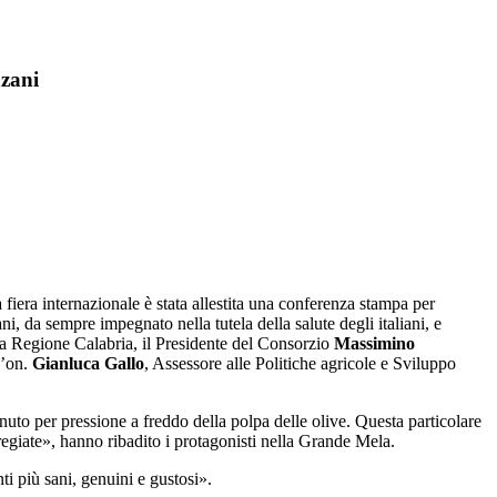
nzani
era internazionale è stata allestita una conferenza stampa per
i, da sempre impegnato nella tutela della salute degli italiani, e
a Regione Calabria, il Presidente del Consorzio
Massimino
l’on.
Gianluca Gallo
, Assessore alle Politiche agricole e Sviluppo
nuto per pressione a freddo della polpa delle olive. Questa particolare
 pregiate», hanno ribadito i protagonisti nella Grande Mela.
nti più sani, genuini e gustosi».