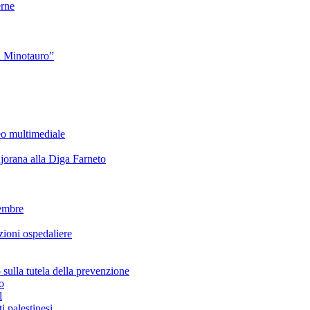
rne
l Minotauro”
eo multimediale
rana alla Diga Farneto
embre
ioni ospedaliere
lla tutela della prevenzione
o
l
i palestinesi