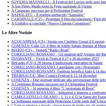
SOVERIA MANNELLI – Il Festival del Lavoro nelle aree inte
A San Pietro Maida torna la Festa nazionale di Utopia
A Catanzaro successo per il Performing Festival
BADOLATO – Il reading-spettacolo “Sanasàna”
CARDINALE (CZ) – Proiettato il film-documentario “Figli de
A Girifalco si conclude “Nuovo Cinema Coraggioso”
Le Altre Notizie
ACQUAPPESA (CS) / Serata con Cinghios Group il 6 agosto
COSENZA: Cella 121 il libro di Attilio Sabato domani al Mus
MARZI (CS) – Venerdì “Radici Reali”
CORIGLIANO ROSSANO – Gli studenti dell’Agrario del Majo
DIAMANTE – Vicoli in Festival il 27 e 28 dicembre 2025
Belcastro (CS) il 28 ritorna il tradizionale mercatino di Natale
CORIGLIANO-ROSSANO: Capodanno con i Negramaro
CORIGLIANO-ROSSANO: Tombola benefica Aido il 14 dic
TREBISACCE: 3Bee Comics Festival il 12-14 dicembre
COSENZA – Due giornate dedicate alla prevenzione delle infez
A Corigliano Rossano successo per il Clementina Festival
COSENZA – Si presenta il libro “L’orologiaio di Brest”
CORIGLIANO ROSSANO – Istituzioni e imprese a confronto su
CAMIGLIATELLO SILANO – L’11 e il 12 la Sagra del Fung
La Settimana nazionale della Protezione Civile parte dall’Unica
L’Unical aderisce a Iupals: cinque borse di studio per gli student