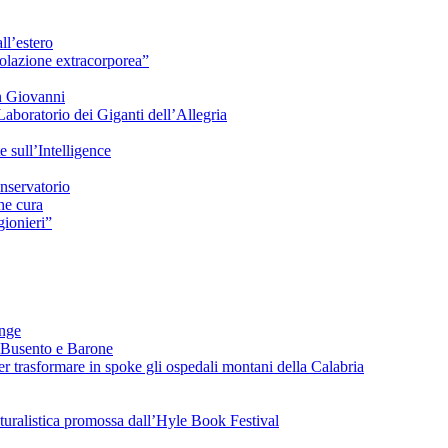
ll’estero
azione extracorporea”
n Giovanni
Laboratorio dei Giganti dell’Allegria
sull’Intelligence
nservatorio
he cura
ionieri”
ange
 Busento e Barone
 trasformare in spoke gli ospedali montani della Calabria
turalistica promossa dall’Hyle Book Festival