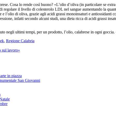
ese. Cosa lo rende così buono? «L’olio d’oliva (in particolare se extra v
ado di regolare il livello di colesterolo LDL nel sangue aumentando la qua
e l’olio di oliva, grazie agli acidi grassi monoinsaturi e antiossidanti c
essione, infatti secondo alcuni studi, una dieta ricca di acidi grassi ins
 negli ultimi tempi, per un prodotto, l’olio, calabrese in ogni goccia. 
rk
,
Regione Calabria
o sul lavoro»
arte in piazza
onumentale San Giovanni
à
Natale
embre