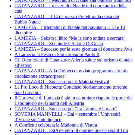
CATANZARO – I Mercatini di Natale alla Galleria Mancuso
CATANZARO – I misteri del Natale e il cuore antico della
città
CATANZARO – Il 14 da piazza Prefettura la corsa dei
Babbo Natale
LAMEZIA – I Mercatini di Natale del Savutano il 13 e 14
dicembre
LAMEZIA – Sabato il libro “Me la sono andata a cercare”
CATANZARO – Si chiude il Salone DeGusto
LAMEZIA – Successo per la sesta giornata di donazione Avis
A Lamezia la Festa di San Giovanni Paolo II
Gli Odontoiatri di Catanzaro: Allerta salute sul turismo dentale
all’estero
CATANZARO – Alla Dulbecco avviato programma “mini-
circolazione extracorporea”
CATANZARO – Successo per il Materia Festival
La Pro Loco di Nicotera: Concluso biorisanamento torrente
San Giovanni
Il Carnevale di Lamezia è già in cammino: riaperte le porte del
Laboratorio dei Giganti dell’Allegria
CATANZARO – Successo per “La Taranta e il mare”
SOVERIA MANNELLI – Dal 4 settembre l’Università
d’Estate sull’Intelligence
A Conflenti celebrata la Madonna di Visora
CATANZARO – EstArte entro il confine questa sera il Trio