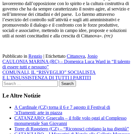
lavoreremo dall’opposizione con lo spirito e la cultura costruttiva di
governo che ha da sempre caratterizzato il nostro agire, al servizio e
nell’interesse dei cittadini e del paese. Lo faremo attraverso
l’esercizio del controllo sull’attività e sugli atti amministrativi e
promuovendo il dialogo e il confronto con le forze produttive,
sociali e associative, mettendo in campo idee, proposte e soluzioni
utili ai nostri concittadini e alla crescita di Cittanova».
(rrc)
Pubblicato in
Reggio
|
Etichettato
Cittanova
,
Jonio
Navigazione
CAULONIA MARINA (RC) – Domenica Luca Ward in “Il talento
di essere tutti e nessuno”
articoli
COMUNALI, IL “RISVEGLIO” SOCIALISTA
E L’INSUSSISTENZA DI TUTTI I PARTITI
Le Altre Notizie
A Cardinale (CZ) torna il 6 e 7 agosto il Festival di
‘nTramenti: arte in piazza
CATANZARO: Graecalis – il folle volo oggi al Complesso
monumentale San Giovanni
Torre di Ruggiero (CZ) – “Riconosci cristiano la tua dignità”