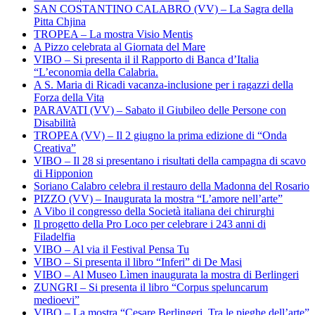
SAN COSTANTINO CALABRO (VV) – La Sagra della
Pitta Chjina
TROPEA – La mostra Visio Mentis
A Pizzo celebrata al Giornata del Mare
VIBO – Si presenta il il Rapporto di Banca d’Italia
“L’economia della Calabria.
A S. Maria di Ricadi vacanza-inclusione per i ragazzi della
Forza della Vita
PARAVATI (VV) – Sabato il Giubileo delle Persone con
Disabilità
TROPEA (VV) – Il 2 giugno la prima edizione di “Onda
Creativa”
VIBO – Il 28 si presentano i risultati della campagna di scavo
di Hipponion
Soriano Calabro celebra il restauro della Madonna del Rosario
PIZZO (VV) – Inaugurata la mostra “L’amore nell’arte”
A Vibo il congresso della Società italiana dei chirurghi
Il progetto della Pro Loco per celebrare i 243 anni di
Filadelfia
VIBO – Al via il Festival Pensa Tu
VIBO – Si presenta il libro “Inferi” di De Masi
VIBO – Al Museo Lìmen inaugurata la mostra di Berlingeri
ZUNGRI – Si presenta il libro “Corpus speluncarum
medioevi”
VIBO – La mostra “Cesare Berlingeri. Tra le pieghe dell’arte”