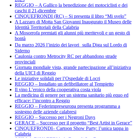
REGGIO – A Gallico la benedizione dei motociclisti e dei
caschi il 21-dicembre
CINQUEFRONDI (RC) – Si presenta il libro “Mi svelo”
A Lazzaro di Motta San Giovanni Inaugurato il Museo delle
Identità Territoriali della Calabria
A Mosorrofa premiati gli alunni più meritevoli e un gesto di
bontà
Da marzo 2026 l’inizio dei lavori sulla Diga sul Lordo di
Siderno
Caulonia contro Metrocity RC per abbandono strade
provinciali
Giornata mondiale vista, grande partecipazione all’iniziativa
della UICI di Reggio
Le iniziative solidali per l’Ospedale di Locri
REGGIO – Installato un defibrillatore al Tempietto
Il vino L’eroico della cooperativa costa viola
La medicina di genere per un sistema sanitario più equo ed
efficace: l’incontro a Reggio
REGGIO – Federimpreseuropa presenta programma a
sostegno delle aziende calabresi
REGGIO – Successo per i Negroni Days
GERACE – Successo per il progetto “Best Artist in Gerace”
CINQUEFRONDI– Cartoon Show Party: l’unica tappa in
Calabria