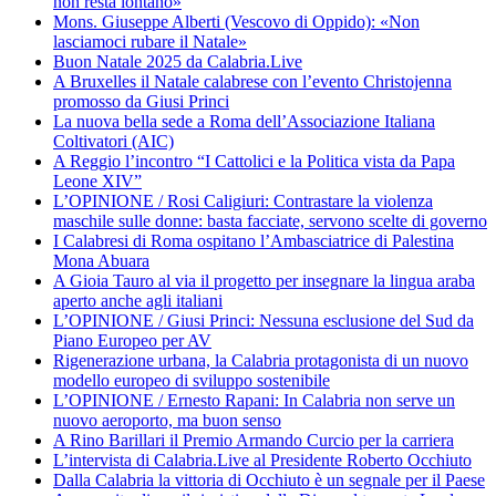
non resta lontano»
Mons. Giuseppe Alberti (Vescovo di Oppido): «Non
lasciamoci rubare il Natale»
Buon Natale 2025 da Calabria.Live
A Bruxelles il Natale calabrese con l’evento Christojenna
promosso da Giusi Princi
La nuova bella sede a Roma dell’Associazione Italiana
Coltivatori (AIC)
A Reggio l’incontro “I Cattolici e la Politica vista da Papa
Leone XIV”
L’OPINIONE / Rosi Caligiuri: Contrastare la violenza
maschile sulle donne: basta facciate, servono scelte di governo
I Calabresi di Roma ospitano l’Ambasciatrice di Palestina
Mona Abuara
A Gioia Tauro al via il progetto per insegnare la lingua araba
aperto anche agli italiani
L’OPINIONE / Giusi Princi: Nessuna esclusione del Sud da
Piano Europeo per AV
Rigenerazione urbana, la Calabria protagonista di un nuovo
modello europeo di sviluppo sostenibile
L’OPINIONE / Ernesto Rapani: In Calabria non serve un
nuovo aeroporto, ma buon senso
A Rino Barillari il Premio Armando Curcio per la carriera
L’intervista di Calabria.Live al Presidente Roberto Occhiuto
Dalla Calabria la vittoria di Occhiuto è un segnale per il Paese