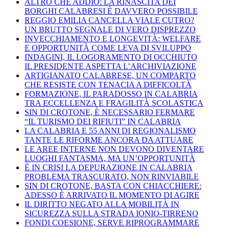
ALTRO CHE ADDIO: LA RINASCITA DEI
BORGHI CALABRESI È DAVVERO POSSIBILE
REGGIO EMILIA CANCELLA VIALE CUTRO?
UN BRUTTO SEGNALE DI VERO DISPREZZO
INVECCHIAMENTO E LONGEVITÀ: WELFARE
E OPPORTUNITÀ COME LEVA DI SVILUPPO
INDAGINI, IL LOGORAMENTO DI OCCHIUTO
IL PRESIDENTE ASPETTA L’ARCHIVIAZIONE
ARTIGIANATO CALABRESE, UN COMPARTO
CHE RESISTE CON TENACIA A DIFFICOLTÀ
FORMAZIONE, IL PARADOSSO IN CALABRIA
TRA ECCELLENZA E FRAGILITÀ SCOLASTICA
SIN DI CROTONE, È NECESSARIO FERMARE
“IL TURISMO DEI RIFIUTI” IN CALABRIA
LA CALABRIA E 55 ANNI DI REGIONALISMO
TANTE LE RIFORME ANCORA DA ATTUARE
LE AREE INTERNE NON DEVONO DIVENTARE
LUOGHI FANTASMA, MA UN’OPPORTUNITÀ
È IN CRISI LA DEPURAZIONE IN CALABRIA
PROBLEMA TRASCURATO, NON RINVIABILE
SIN DI CROTONE, BASTA CON CHIACCHIERE:
ADESSO È ARRIVATO IL MOMENTO DI AGIRE
IL DIRITTO NEGATO ALLA MOBILITÀ IN
SICUREZZA SULLA STRADA IONIO-TIRRENO
FONDI COESIONE, SERVE RIPROGRAMMARE