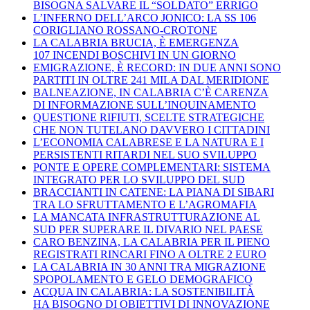
BISOGNA SALVARE IL “SOLDATO” ERRIGO
L’INFERNO DELL’ARCO JONICO: LA SS 106
CORIGLIANO ROSSANO-CROTONE
LA CALABRIA BRUCIA, È EMERGENZA
107 INCENDI BOSCHIVI IN UN GIORNO
EMIGRAZIONE, È RECORD: IN DUE ANNI SONO
PARTITI IN OLTRE 241 MILA DAL MERIDIONE
BALNEAZIONE, IN CALABRIA C’È CARENZA
DI INFORMAZIONE SULL’INQUINAMENTO
QUESTIONE RIFIUTI, SCELTE STRATEGICHE
CHE NON TUTELANO DAVVERO I CITTADINI
L’ECONOMIA CALABRESE E LA NATURA E I
PERSISTENTI RITARDI NEL SUO SVILUPPO
PONTE E OPERE COMPLEMENTARI: SISTEMA
INTEGRATO PER LO SVILUPPO DEL SUD
BRACCIANTI IN CATENE: LA PIANA DI SIBARI
TRA LO SFRUTTAMENTO E L’AGROMAFIA
LA MANCATA INFRASTRUTTURAZIONE AL
SUD PER SUPERARE IL DIVARIO NEL PAESE
CARO BENZINA, LA CALABRIA PER IL PIENO
REGISTRATI RINCARI FINO A OLTRE 2 EURO
LA CALABRIA IN 30 ANNI TRA MIGRAZIONE
SPOPOLAMENTO E GELO DEMOGRAFICO
ACQUA IN CALABRIA: LA SOSTENIBILITÀ
HA BISOGNO DI OBIETTIVI DI INNOVAZIONE