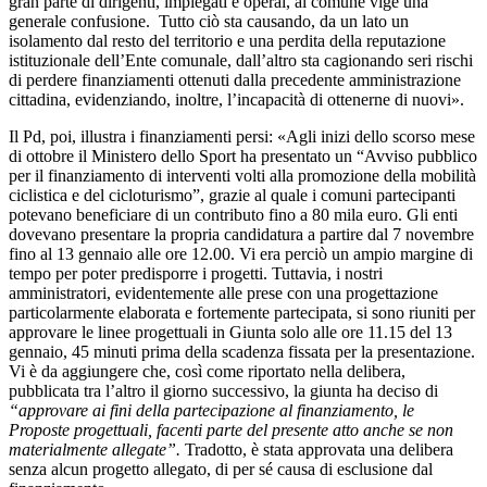
gran parte di dirigenti, impiegati e operai, al comune vige una
generale confusione.
Tutto ciò sta causando, da un lato un
isolamento dal resto del territorio e una perdita della reputazione
istituzionale dell’Ente comunale
, dall’altro sta cagionando
seri rischi
di perdere finanziamenti
ottenuti dalla precedente amministrazione
cittadina, evidenziando, inoltre,
l’incapacità di ottenerne di nuovi».
Il Pd, poi, illustra i finanziamenti persi: «Agli inizi dello scorso mese
di ottobre il Ministero dello Sport ha presentato un “Avviso pubblico
per il finanziamento di interventi volti alla promozione della mobilità
ciclistica e del cicloturismo”,
grazie al quale i comuni partecipanti
potevano beneficiare di un contributo fino a 80 mila euro. Gli enti
dovevano presentare la propria candidatura a partire dal 7 novembre
fino al 13 gennaio alle ore 12.00. Vi era perciò un ampio margine di
tempo per poter predisporre i progetti. Tuttavia, i nostri
amministratori, evidentemente alle prese con una progettazione
particolarmente elaborata e fortemente partecipata, si sono riuniti per
approvare le linee progettuali in Giunta solo alle ore 11.15 del 13
gennaio, 45 minuti prima della scadenza fissata per la presentazione.
Vi è da aggiungere che, così come riportato nella delibera,
pubblicata tra l’altro il giorno successivo, la giunta ha deciso di
“approvare ai fini della partecipazione al finanziamento, le
Proposte progettuali, facenti parte del presente atto anche se non
materialmente allegate”.
Tradotto, è stata approvata una delibera
senza alcun progetto allegato, di per sé causa di esclusione dal