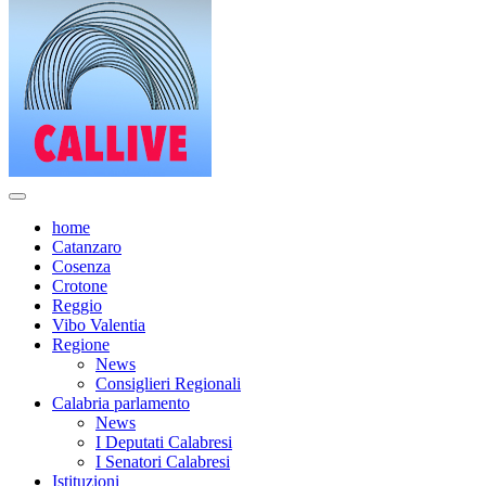
home
Catanzaro
Cosenza
Crotone
Reggio
Vibo Valentia
Regione
News
Consiglieri Regionali
Calabria parlamento
News
I Deputati Calabresi
I Senatori Calabresi
Istituzioni