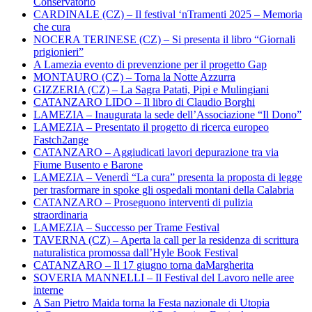
Conservatorio
CARDINALE (CZ) – Il festival ‘nTramenti 2025 – Memoria
che cura
NOCERA TERINESE (CZ) – Si presenta il libro “Giornali
prigionieri”
A Lamezia evento di prevenzione per il progetto Gap
MONTAURO (CZ) – Torna la Notte Azzurra
GIZZERIA (CZ) – La Sagra Patati, Pipi e Mulingiani
CATANZARO LIDO – Il libro di Claudio Borghi
LAMEZIA – Inaugurata la sede dell’Associazione “Il Dono”
LAMEZIA – Presentato il progetto di ricerca europeo
Fastch2ange
CATANZARO – Aggiudicati lavori depurazione tra via
Fiume Busento e Barone
LAMEZIA – Venerdì “La cura” presenta la proposta di legge
per trasformare in spoke gli ospedali montani della Calabria
CATANZARO – Proseguono interventi di pulizia
straordinaria
LAMEZIA – Successo per Trame Festival
TAVERNA (CZ) – Aperta la call per la residenza di scrittura
naturalistica promossa dall’Hyle Book Festival
CATANZARO – Il 17 giugno torna daMargherita
SOVERIA MANNELLI – Il Festival del Lavoro nelle aree
interne
A San Pietro Maida torna la Festa nazionale di Utopia