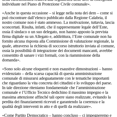
individuate nel Piano di Protezione Civile comunale».
«Anche in questa occasione – si legge nella nota dei dem – come si
può riscontrare dall’elenco pubblicato dalla Regione Calabria, il
nostro comune non è stato ammesso. La motivazione, tuttavia, lascia
sconcertati. Risulta, infatti, che il rappresentante legale dell’Ente,
ossia il sindaco o un suo delegato, non hanno apposto la prevista
firma digitale su un Allegato e, addirittura, l’Ente comunale non ha
fornito alcuna risposta alla Commissione di valutazione regionale, la
quale, attraverso la richiesta di soccorso istruttorio inviata al comune,
ossia la possibilità di integrazione dei documenti mancanti, avrebbe
consentito di sanare i vizi formali, con la riammissione della
domanda».
«Sono solo alcune eloquenti e non esaustive dimostrazioni – hanno
evidenziato – della scarsa capacità di questa amministrazione
comunale di misurarsi adeguatamente con le tematiche importanti
che riguardano la vita concreta dei cittadini e lo sviluppo del paese.
In tale direzione riteniamo fondamentale che l’amministrazione
comunale e l’Ufficio Tecnico dedichino il massimo impegno e la
massima attenzione affinché tali opere siano realizzate, evitando la
perdita dei finanziamenti ricevuti e garantendo la coerenza e la
qualità degli interventi in atto e di quelli da realizzare».
«Come Partito Democratico – hanno concluso – ci impegneremo e