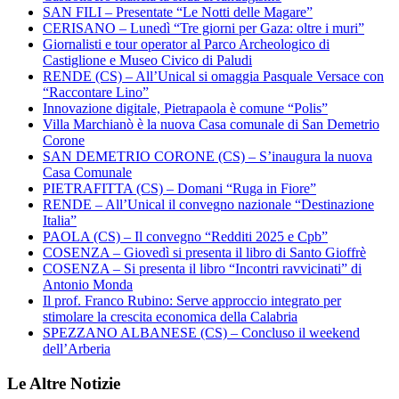
SAN FILI – Presentate “Le Notti delle Magare”
CERISANO – Lunedì “Tre giorni per Gaza: oltre i muri”
Giornalisti e tour operator al Parco Archeologico di
Castiglione e Museo Civico di Paludi
RENDE (CS) – All’Unical si omaggia Pasquale Versace con
“Raccontare Lino”
Innovazione digitale, Pietrapaola è comune “Polis”
Villa Marchianò è la nuova Casa comunale di San Demetrio
Corone
SAN DEMETRIO CORONE (CS) – S’inaugura la nuova
Casa Comunale
PIETRAFITTA (CS) – Domani “Ruga in Fiore”
RENDE – All’Unical il convegno nazionale “Destinazione
Italia”
PAOLA (CS) – Il convegno “Redditi 2025 e Cpb”
COSENZA – Giovedì si presenta il libro di Santo Gioffrè
COSENZA – Si presenta il libro “Incontri ravvicinati” di
Antonio Monda
Il prof. Franco Rubino: Serve approccio integrato per
stimolare la crescita economica della Calabria
SPEZZANO ALBANESE (CS) – Concluso il weekend
dell’Arberia
Le Altre Notizie