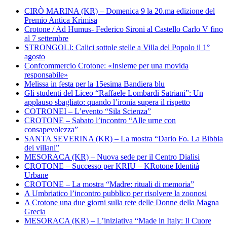
CIRÒ MARINA (KR) – Domenica 9 la 20.ma edizione del
Premio Antica Krimisa
Crotone / Ad Humus- Federico Sironi al Castello Carlo V fino
al 7 settembre
STRONGOLI: Calici sottole stelle a Villa del Popolo il 1°
agosto
Confcommercio Crotone: «Insieme per una movida
responsabile»
Melissa in festa per la 15esima Bandiera blu
Gli studenti del Liceo “Raffaele Lombardi Satriani”: Un
applauso sbagliato: quando l’ironia supera il rispetto
COTRONEI – L’evento “Sila Scienza”
CROTONE – Sabato l’incontro “Alle urne con
consapevolezza”
SANTA SEVERINA (KR) – La mostra “Dario Fo. La Bibbia
dei villani”
MESORACA (KR) – Nuova sede per il Centro Dialisi
CROTONE – Successo per KRIU – KRotone Identità
Urbane
CROTONE – La mostra “Madre: rituali di memoria”
A Umbriatico l’incontro pubblico per risolvere la zoonosi
A Crotone una due giorni sulla rete delle Donne della Magna
Grecia
MESORACA (KR) – L’iniziativa “Made in Italy: Il Cuore