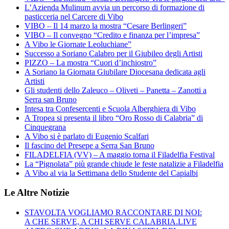
L’Azienda Mulinum avvia un percorso di formazione di
pasticceria nel Carcere di Vibo
VIBO – Il 14 marzo la mostra “Cesare Berlingeri”
VIBO – Il convegno “Credito e finanza per l’impresa”
A Vibo le Giornate Leoluchiane”
Successo a Soriano Calabro per il Giubileo degli Artisti
PIZZO – La mostra “Cuori d’inchiostro”
A Soriano la Giornata Giubilare Diocesana dedicata agli
Artisti
Gli studenti dello Zaleuco – Oliveti – Panetta – Zanotti a
Serra san Bruno
Intesa tra Confesercenti e Scuola Alberghiera di Vibo
A Tropea si presenta il libro “Oro Rosso di Calabria” di
Cinquegrana
A Vibo si è parlato di Eugenio Scalfari
Il fascino del Presepe a Serra San Bruno
FILADELFIA (VV) – A maggio torna il Filadelfia Festival
La “Pignolata” più grande chiude le feste natalizie a Filadelfia
A Vibo al via la Settimana dello Studente del Capialbi
Le Altre Notizie
STAVOLTA VOGLIAMO RACCONTARE DI NOI:
A CHE SERVE, A CHI SERVE CALABRIA.LIVE