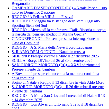
Bergamotto
GAMBARIE D’ASPROTONTE (RC) – Natale Pace e il suo
libro su Domenico Zappone
REGGIO / A Pellaro VIII Jamu Festival
REGGIO: Un viaggio tra le stanghe della Vara. Oggi allo
Sporting Stelle del Sud
REGGIO – Mercoledì la conferenza “Dalla filosofia al corpo:
la nascita del pensiero medico in Magna Grecia”
CINQUEFRONDI – Polisena presenta interrogazione su
Casa di Comunità
REGGIO – A S. Maria della Neve il coro Laudamus
S. ILARIO DELLO IONIO – Natale in musica
SIDERNO: Presepe vivente a Mirto il 27 dicembre 2025
SCILLA: Borgo DiVino dal 26 al 30 dicembre 2025
SAN GIORGIO MORGETO (RC) – XXVI edizione del
Presepe vivente dei bambini
A Bovalino il presepe che racconta la memoria contadina
della comunità
Sogno di Natale a Reggio il 13 dicembre in viale Aldo Moro
S. GIORGIO MORGETO (RC) – Il 26 dicembre il presepe
vivente dei bambini
REGGIO – A Motta San Giovanni i mercatini di Natale il 13
e 14 dicembre 2025
REGGIO – Con Abyss un tuffo nello Stretto il 18 dicembre
2025