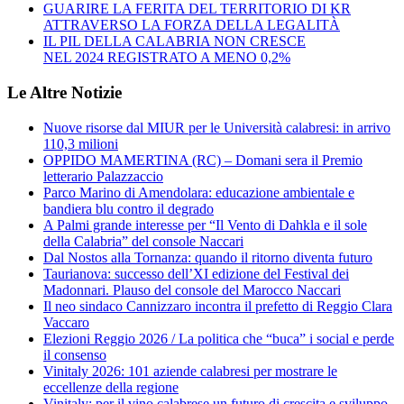
GUARIRE LA FERITA DEL TERRITORIO DI KR
ATTRAVERSO LA FORZA DELLA LEGALITÀ
IL PIL DELLA CALABRIA NON CRESCE
NEL 2024 REGISTRATO A MENO 0,2%
Le Altre Notizie
Nuove risorse dal MIUR per le Università calabresi: in arrivo
110,3 milioni
OPPIDO MAMERTINA (RC) – Domani sera il Premio
letterario Palazzaccio
Parco Marino di Amendolara: educazione ambientale e
bandiera blu contro il degrado
A Palmi grande interesse per “Il Vento di Dahkla e il sole
della Calabria” del console Naccari
Dal Nostos alla Tornanza: quando il ritorno diventa futuro
Taurianova: successo dell’XI edizione del Festival dei
Madonnari. Plauso del console del Marocco Naccari
Il neo sindaco Cannizzaro incontra il prefetto di Reggio Clara
Vaccaro
Elezioni Reggio 2026 / La politica che “buca” i social e perde
il consenso
Vinitaly 2026: 101 aziende calabresi per mostrare le
eccellenze della regione
Vinitaly: per il vino calabrese un futuro di crescita e sviluppo