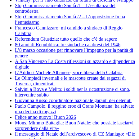
Stop Commissariamento Sanità /1 – L’esultanza del
centrodestra
Stop Commissariamento Sanità /2 – L’opposizione frena
l’entusiasmo
Francesco Cannizzaro: mi candido a sindaco di Reggio
Calabria
Referendum Giustizia: tutto quello che c’è da sapere
80 anni di Repubblica: tre sindache calabresi del 1946
L’8 marzo occasione per rinnovare l’impegno per la parità di
genere
A San Vincenzo La Costa riflessioni su azzardo e dipendenza
digitale
L’Addio / Michele Albanese, voce libera della Calabria
Le Olimpiadi invernali e le mascotte create dai ragazzi di
Taverna, dimenticati
Salvini a Bova e Melito: i soldi per la ricostruzione ci sono,
intervenire subito
Giovanna Russo coordinatore nazionale garanti dei detenuti
Paolo Campolo, il reggino eroe di Crans Montana: ha salvato
una decina di ragazzi
Felice anno nuovo! Buon 2026
Mons. Mimmo Battaglia: Buon Natale: che possiate lasciarvi
sorprendere dalla vita»
Il messaggio di Natale dell’arcivescovo di CZ Maniago: «Dio