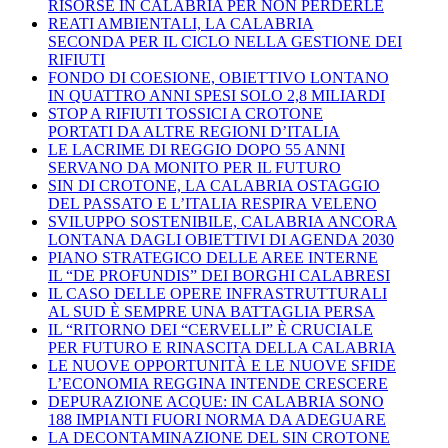
RISORSE IN CALABRIA PER NON PERDERLE
REATI AMBIENTALI, LA CALABRIA
SECONDA PER IL CICLO NELLA GESTIONE DEI
RIFIUTI
FONDO DI COESIONE, OBIETTIVO LONTANO
IN QUATTRO ANNI SPESI SOLO 2,8 MILIARDI
STOP A RIFIUTI TOSSICI A CROTONE
PORTATI DA ALTRE REGIONI D’ITALIA
LE LACRIME DI REGGIO DOPO 55 ANNI
SERVANO DA MONITO PER IL FUTURO
SIN DI CROTONE, LA CALABRIA OSTAGGIO
DEL PASSATO E L’ITALIA RESPIRA VELENO
SVILUPPO SOSTENIBILE, CALABRIA ANCORA
LONTANA DAGLI OBIETTIVI DI AGENDA 2030
PIANO STRATEGICO DELLE AREE INTERNE
IL “DE PROFUNDIS” DEI BORGHI CALABRESI
IL CASO DELLE OPERE INFRASTRUTTURALI
AL SUD È SEMPRE UNA BATTAGLIA PERSA
IL “RITORNO DEI “CERVELLI” È CRUCIALE
PER FUTURO E RINASCITA DELLA CALABRIA
LE NUOVE OPPORTUNITÀ E LE NUOVE SFIDE
L’ECONOMIA REGGINA INTENDE CRESCERE
DEPURAZIONE ACQUE: IN CALABRIA SONO
188 IMPIANTI FUORI NORMA DA ADEGUARE
LA DECONTAMINAZIONE DEL SIN CROTONE