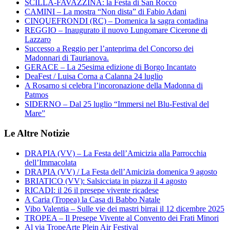
SCILLA-FAVAZZINA: la Festa di San Rocco
CAMINI – La mostra “Non dista” di Fabio Adani
CINQUEFRONDI (RC) – Domenica la sagra contadina
REGGIO – Inaugurato il nuovo Lungomare Cicerone di
Lazzaro
Successo a Reggio per l’anteprima del Concorso dei
Madonnari di Taurianova.
GERACE – La 25esima edizione di Borgo Incantato
DeaFest / Luisa Corna a Calanna 24 luglio
A Rosarno si celebra l’incoronazione della Madonna di
Patmos
SIDERNO – Dal 25 luglio “Immersi nel Blu-Festival del
Mare”
Le Altre Notizie
DRAPIA (VV) – La Festa dell’Amicizia alla Parrocchia
dell’Immacolata
DRAPIA (VV) / La Festa dell’Amicizia domenica 9 agosto
BRIATICO (VV): Salsicciata in piazza il 4 agosto
RICADI: il 26 il presepe vivente ricadese
A Caria (Tropea) la Casa di Babbo Natale
Vibo Valentia – Sulle vie dei mastri birrai il 12 dicembre 2025
TROPEA – Il Presepe Vivente al Convento dei Frati Minori
Al via TropeArte Plein Air Festival