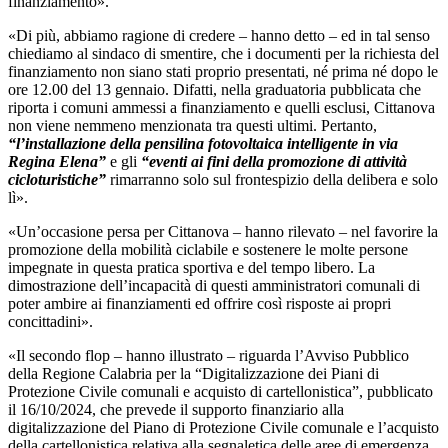
finanziamento».
«Di più, abbiamo ragione di credere – hanno detto – ed in tal senso
chiediamo al sindaco di smentire, che i documenti per la richiesta del
finanziamento non siano stati proprio presentati, né prima né dopo le
ore 12.00 del 13 gennaio.
Difatti, nella graduatoria pubblicata che
riporta i comuni ammessi a finanziamento e quelli esclusi, Cittanova
non viene nemmeno menzionata tra questi ultimi.
Pertanto,
“l’installazione della pensilina fotovoltaica intelligente in via
Regina Elena”
e gli
“eventi ai fini della promozione di attività
cicloturistiche”
rimarranno solo sul frontespizio della delibera e solo
lì».
«Un’occasione persa per Cittanova – hanno rilevato – nel favorire la
promozione della mobilità ciclabile e sostenere le molte persone
impegnate in questa pratica sportiva e del tempo libero. La
dimostrazione dell’incapacità di questi amministratori comunali di
poter ambire ai finanziamenti ed offrire così risposte ai propri
concittadini».
«Il secondo flop – hanno illustrato – riguarda l’Avviso Pubblico
della Regione Calabria per la
“Digitalizzazione dei Piani di
Protezione Civile comunali e acquisto di cartellonistica”,
pubblicato
il 16/10/2024, che prevede
il supporto finanziario alla
digitalizzazione del Piano di Protezione Civile comunale e l’acquisto
della cartellonistica relativa alla segnaletica delle aree di emergenza