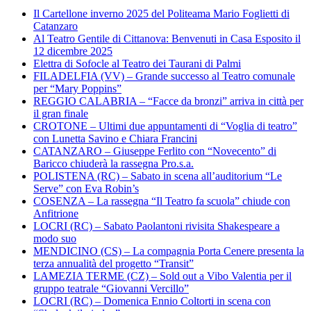
Il Cartellone inverno 2025 del Politeama Mario Foglietti di
Catanzaro
Al Teatro Gentile di Cittanova: Benvenuti in Casa Esposito il
12 dicembre 2025
Elettra di Sofocle al Teatro dei Taurani di Palmi
FILADELFIA (VV) – Grande successo al Teatro comunale
per “Mary Poppins”
REGGIO CALABRIA – “Facce da bronzi” arriva in città per
il gran finale
CROTONE – Ultimi due appuntamenti di “Voglia di teatro”
con Lunetta Savino e Chiara Francini
CATANZARO – Giuseppe Ferlito con “Novecento” di
Baricco chiuderà la rassegna Pro.s.a.
POLISTENA (RC) – Sabato in scena all’auditorium “Le
Serve” con Eva Robin’s
COSENZA – La rassegna “Il Teatro fa scuola” chiude con
Anfitrione
LOCRI (RC) – Sabato Paolantoni rivisita Shakespeare a
modo suo
MENDICINO (CS) – La compagnia Porta Cenere presenta la
terza annualità del progetto “Transit”
LAMEZIA TERME (CZ) – Sold out a Vibo Valentia per il
gruppo teatrale “Giovanni Vercillo”
LOCRI (RC) – Domenica Ennio Coltorti in scena con