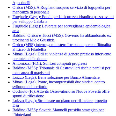
Agostinelli
Orrico (M5S): A Rogliano sospeso servizio di logopedia per
mancanza di personale
Furgiuele (Lega): Fondi per la sicurezza idraulica passo avanti
per sviluppo Calabria
Furgiuele (Lega): Lavorare per sorveglianza epidemiologica
area
Baldino, Orrico e Tucci (M5S): Governo ha abbandonato ex
tirocinanti Mic e Giustizia
Orrico (M5S) interroga ministero Istruzione per conflittualità
al Liceo di Filadelfia
Minasi (Lega): Ddl su violenza di genere prezioso intervento
per tutela delle donne
Antoniozzi (FDI): Sui Lea compiuti progressi
Baldino (M5S): Tribunale di Castrovillari rischia paralisi per
mancanza di magistrati
Loizzo (Lega): Bene soluzione per Banco Alimentare
Minasi (Lega): Ponte, incomprensibili due sindaci contro
sviluppo del territorio
Occhiuto (FI): Attività Osservatorio su Nuove Povertà offre
spunti di riflessione
Loizzo (Lega): Strutturare un piano per rilanciare progetto
Dsa
Baldino (M5S): Soveria Mannelli presidio strategico per
l’hinterland