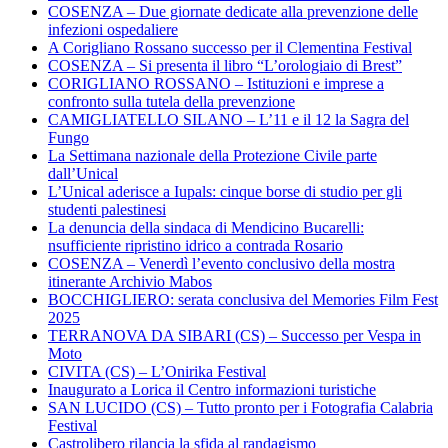
COSENZA – Due giornate dedicate alla prevenzione delle
infezioni ospedaliere
A Corigliano Rossano successo per il Clementina Festival
COSENZA – Si presenta il libro “L’orologiaio di Brest”
CORIGLIANO ROSSANO – Istituzioni e imprese a
confronto sulla tutela della prevenzione
CAMIGLIATELLO SILANO – L’11 e il 12 la Sagra del
Fungo
La Settimana nazionale della Protezione Civile parte
dall’Unical
L’Unical aderisce a Iupals: cinque borse di studio per gli
studenti palestinesi
La denuncia della sindaca di Mendicino Bucarelli:
nsufficiente ripristino idrico a contrada Rosario
COSENZA – Venerdì l’evento conclusivo della mostra
itinerante Archivio Mabos
BOCCHIGLIERO: serata conclusiva del Memories Film Fest
2025
TERRANOVA DA SIBARI (CS) – Successo per Vespa in
Moto
CIVITA (CS) – L’Onirika Festival
Inaugurato a Lorica il Centro informazioni turistiche
SAN LUCIDO (CS) – Tutto pronto per i Fotografia Calabria
Festival
Castrolibero rilancia la sfida al randagismo