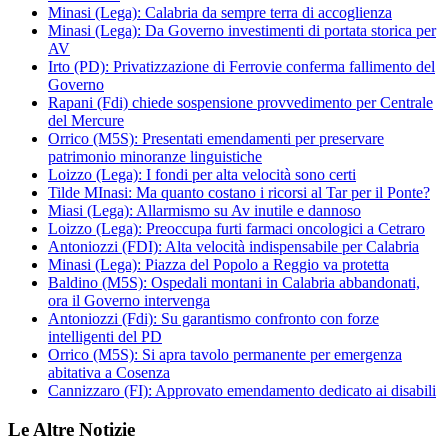
Minasi (Lega): Calabria da sempre terra di accoglienza
Minasi (Lega): Da Governo investimenti di portata storica per
AV
Irto (PD): Privatizzazione di Ferrovie conferma fallimento del
Governo
Rapani (Fdi) chiede sospensione provvedimento per Centrale
del Mercure
Orrico (M5S): Presentati emendamenti per preservare
patrimonio minoranze linguistiche
Loizzo (Lega): I fondi per alta velocità sono certi
Tilde MInasi: Ma quanto costano i ricorsi al Tar per il Ponte?
Miasi (Lega): Allarmismo su Av inutile e dannoso
Loizzo (Lega): Preoccupa furti farmaci oncologici a Cetraro
Antoniozzi (FDI): Alta velocità indispensabile per Calabria
Minasi (Lega): Piazza del Popolo a Reggio va protetta
Baldino (M5S): Ospedali montani in Calabria abbandonati,
ora il Governo intervenga
Antoniozzi (Fdi): Su garantismo confronto con forze
intelligenti del PD
Orrico (M5S): Si apra tavolo permanente per emergenza
abitativa a Cosenza
Cannizzaro (FI): Approvato emendamento dedicato ai disabili
Le Altre Notizie