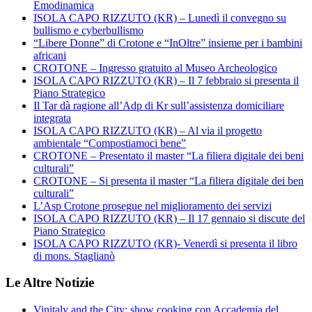
Emodinamica
ISOLA CAPO RIZZUTO (KR) – Lunedì il convegno su
bullismo e cyberbullismo
“Libere Donne” di Crotone e “InOltre” insieme per i bambini
africani
CROTONE – Ingresso gratuito al Museo Archeologico
ISOLA CAPO RIZZUTO (KR) – Il 7 febbraio si presenta il
Piano Strategico
Il Tar dà ragione all’Adp di Kr sull’assistenza domiciliare
integrata
ISOLA CAPO RIZZUTO (KR) – Al via il progetto
ambientale “Compostiamoci bene”
CROTONE – Presentato il master “La filiera digitale dei beni
culturali”
CROTONE – Si presenta il master “La filiera digitale dei ben
culturali”
L’Asp Crotone prosegue nel miglioramento dei servizi
ISOLA CAPO RIZZUTO (KR) – Il 17 gennaio si discute del
Piano Strategico
ISOLA CAPO RIZZUTO (KR)- Venerdì si presenta il libro
di mons. Staglianò
Le Altre Notizie
Vinitaly and the City: show cooking con Accademia del