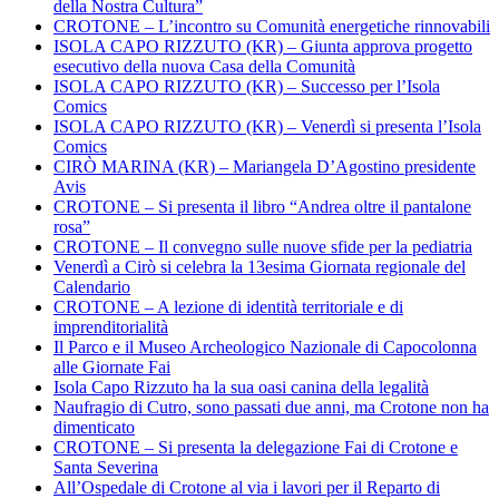
della Nostra Cultura”
CROTONE – L’incontro su Comunità energetiche rinnovabili
ISOLA CAPO RIZZUTO (KR) – Giunta approva progetto
esecutivo della nuova Casa della Comunità
ISOLA CAPO RIZZUTO (KR) – Successo per l’Isola
Comics
ISOLA CAPO RIZZUTO (KR) – Venerdì si presenta l’Isola
Comics
CIRÒ MARINA (KR) – Mariangela D’Agostino presidente
Avis
CROTONE – Si presenta il libro “Andrea oltre il pantalone
rosa”
CROTONE – Il convegno sulle nuove sfide per la pediatria
Venerdì a Cirò si celebra la 13esima Giornata regionale del
Calendario
CROTONE – A lezione di identità territoriale e di
imprenditorialità
Il Parco e il Museo Archeologico Nazionale di Capocolonna
alle Giornate Fai
Isola Capo Rizzuto ha la sua oasi canina della legalità
Naufragio di Cutro, sono passati due anni, ma Crotone non ha
dimenticato
CROTONE – Si presenta la delegazione Fai di Crotone e
Santa Severina
All’Ospedale di Crotone al via i lavori per il Reparto di