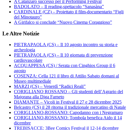
A Catanzaro successo per il Performing Festival
BADOLATO – Il reading-spettacolo “Sanasàna”
CARDINALE (CZ) – Proiettato il film-documentario “Figli
del Minotauro”
A Girifalco si conclude “Nuovo Cinema Coraggioso”
Le Altre Notizie
PIETRAPAOLA (CS) – Il 10 agosto incontro su storia e
archeologia
PIETRAPAOLA (CS) – Il 10 giornata di prevenzione
cardiovascolare
ACQUAPPESA (CS) / Serata con Cinghios Group il 6
agosto
COSENZA: Cella 121 il libro di Attilio Sabato domani al
Museo multimediale
MARZI (CS) – Venerdì “Radici Reali”
CORIGLIANO ROSSANO – Gli studenti dell’Agrario del
Majorana alla Diga Farneto
DIAMANTE – Vicoli in Festival il 27 e 28 dicembre 2025
Belcastro (CS) il 28 ritorna il tradizionale mercatino di Natale
CORIGLIANO-ROSSANO: Capodanno con i Negramaro
CORIGLIANO-ROSSANO: Tombola benefica Aido il 14
dicembre
TREBISACCE: 3Bee Comics Festival il 12-14 dicembre