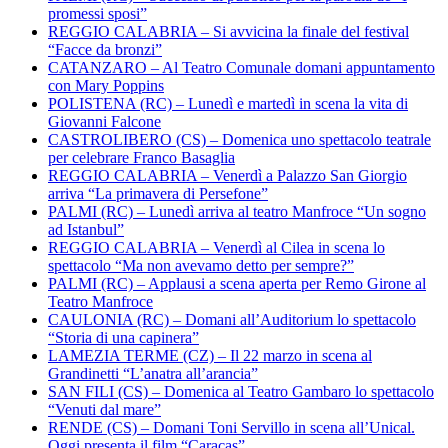
promessi sposi”
REGGIO CALABRIA – Si avvicina la finale del festival
“Facce da bronzi”
CATANZARO – Al Teatro Comunale domani appuntamento
con Mary Poppins
POLISTENA (RC) – Lunedì e martedì in scena la vita di
Giovanni Falcone
CASTROLIBERO (CS) – Domenica uno spettacolo teatrale
per celebrare Franco Basaglia
REGGIO CALABRIA – Venerdì a Palazzo San Giorgio
arriva “La primavera di Persefone”
PALMI (RC) – Lunedì arriva al teatro Manfroce “Un sogno
ad Istanbul”
REGGIO CALABRIA – Venerdì al Cilea in scena lo
spettacolo “Ma non avevamo detto per sempre?”
PALMI (RC) – Applausi a scena aperta per Remo Girone al
Teatro Manfroce
CAULONIA (RC) – Domani all’Auditorium lo spettacolo
“Storia di una capinera”
LAMEZIA TERME (CZ) – Il 22 marzo in scena al
Grandinetti “L’anatra all’arancia”
SAN FILI (CS) – Domenica al Teatro Gambaro lo spettacolo
“Venuti dal mare”
RENDE (CS) – Domani Toni Servillo in scena all’Unical.
Oggi presenta il film “Caracas”