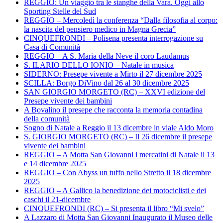
REGGIO: Un viaggio tra le stanghe della Vara. Oggi allo
Sporting Stelle del Sud
REGGIO – Mercoledì la conferenza “Dalla filosofia al corpo:
la nascita del pensiero medico in Magna Grecia”
CINQUEFRONDI – Polisena presenta interrogazione su
Casa di Comunità
REGGIO – A S. Maria della Neve il coro Laudamus
S. ILARIO DELLO IONIO – Natale in musica
SIDERNO: Presepe vivente a Mirto il 27 dicembre 2025
SCILLA: Borgo DiVino dal 26 al 30 dicembre 2025
SAN GIORGIO MORGETO (RC) – XXVI edizione del
Presepe vivente dei bambini
A Bovalino il presepe che racconta la memoria contadina
della comunità
Sogno di Natale a Reggio il 13 dicembre in viale Aldo Moro
S. GIORGIO MORGETO (RC) – Il 26 dicembre il presepe
vivente dei bambini
REGGIO – A Motta San Giovanni i mercatini di Natale il 13
e 14 dicembre 2025
REGGIO – Con Abyss un tuffo nello Stretto il 18 dicembre
2025
REGGIO – A Gallico la benedizione dei motociclisti e dei
caschi il 21-dicembre
CINQUEFRONDI (RC) – Si presenta il libro “Mi svelo”
A Lazzaro di Motta San Giovanni Inaugurato il Museo delle