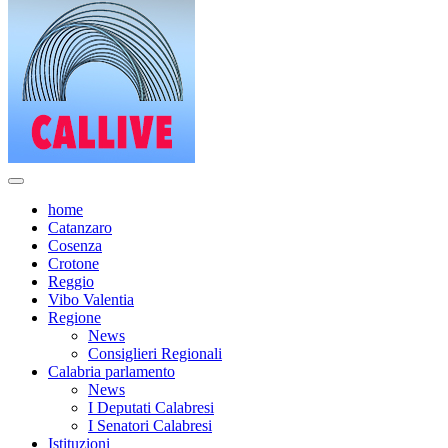
home
Catanzaro
Cosenza
Crotone
Reggio
Vibo Valentia
Regione
News
Consiglieri Regionali
Calabria parlamento
News
I Deputati Calabresi
I Senatori Calabresi
Istituzioni