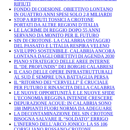
RIFIUTI
FONDO DI COESIONE, OBIETTIVO LONTANO
IN QUATTRO ANNI SPESI SOLO 2,8 MILIARDI
STOP A RIFIUTI TOSSICI A CROTONE
PORTATI DA ALTRE REGIONI D’ITALIA
LE LACRIME DI REGGIO DOPO 55 ANNI
SERVANO DA MONITO PER IL FUTURO
SIN DI CROTONE, LA CALABRIA OSTAGGIO
DEL PASSATO E L’ITALIA RESPIRA VELENO
SVILUPPO SOSTENIBILE, CALABRIA ANCORA
LONTANA DAGLI OBIETTIVI DI AGENDA 2030
PIANO STRATEGICO DELLE AREE INTERNE
IL “DE PROFUNDIS” DEI BORGHI CALABRESI
IL CASO DELLE OPERE INFRASTRUTTURALI
AL SUD È SEMPRE UNA BATTAGLIA PERSA
IL “RITORNO DEI “CERVELLI” È CRUCIALE
PER FUTURO E RINASCITA DELLA CALABRIA
LE NUOVE OPPORTUNITÀ E LE NUOVE SFIDE
L’ECONOMIA REGGINA INTENDE CRESCERE
DEPURAZIONE ACQUE: IN CALABRIA SONO
188 IMPIANTI FUORI NORMA DA ADEGUARE
LA DECONTAMINAZIONE DEL SIN CROTONE
BISOGNA SALVARE IL “SOLDATO” ERRIGO
L’INFERNO DELL’ARCO JONICO: LA SS 106
CORIGLIANO ROSSANO-CROTONE