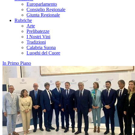
Europarlamento
Consiglio Regionale
Giunta Regionale
Rubriche
Arte
Prelibatezze
I Nostri Vini
Tradizioni
Calabria Suona
Luoghi del Cuore
In Primo Piano