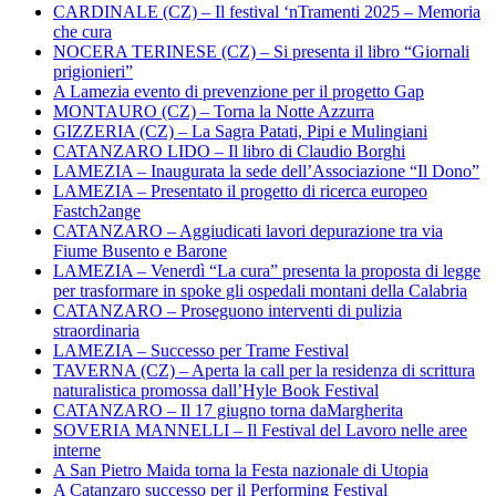
CARDINALE (CZ) – Il festival ‘nTramenti 2025 – Memoria
che cura
NOCERA TERINESE (CZ) – Si presenta il libro “Giornali
prigionieri”
A Lamezia evento di prevenzione per il progetto Gap
MONTAURO (CZ) – Torna la Notte Azzurra
GIZZERIA (CZ) – La Sagra Patati, Pipi e Mulingiani
CATANZARO LIDO – Il libro di Claudio Borghi
LAMEZIA – Inaugurata la sede dell’Associazione “Il Dono”
LAMEZIA – Presentato il progetto di ricerca europeo
Fastch2ange
CATANZARO – Aggiudicati lavori depurazione tra via
Fiume Busento e Barone
LAMEZIA – Venerdì “La cura” presenta la proposta di legge
per trasformare in spoke gli ospedali montani della Calabria
CATANZARO – Proseguono interventi di pulizia
straordinaria
LAMEZIA – Successo per Trame Festival
TAVERNA (CZ) – Aperta la call per la residenza di scrittura
naturalistica promossa dall’Hyle Book Festival
CATANZARO – Il 17 giugno torna daMargherita
SOVERIA MANNELLI – Il Festival del Lavoro nelle aree
interne
A San Pietro Maida torna la Festa nazionale di Utopia
A Catanzaro successo per il Performing Festival