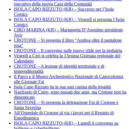
esecutivo della nuova Casa della Comunità
ISOLA CAPO RIZZUTO (KR) – Successo per l’Isola
Comics
ISOLA CAPO RIZZUTO (KR) – Venerdì si presenta l’Isola
Comics
CIRÒ MARINA (KR) – Mariangela D’Agostino presidente
Avis
CROTONE – Si presenta il libro “Andrea oltre il pantalone
rosa”
CROTONE – Il convegno sulle nuove sfide per la pediatria
Venerdì a Cirò si celebra la 13esima Giornata regionale del
Calendario
CROTONE – A lezione di identità territoriale e di
imprenditorialità
Il Parco e il Museo Archeologico Nazionale di Capocolonna
alle Giornate Fai
Isola Capo Rizzuto ha la sua oasi canina della legalità
Naufragio di Cutro, sono passati due anni, ma Crotone non ha
dimenticato
CROTONE – Si presenta la delegazione Fai di Crotone e
Santa Severina
All’Ospedale di Crotone al via i lavori per il Reparto di
Emodinamica
ISOLA CAPO RIZZUTO (KR) – Lunedì il convegno su
bullismo e cyberbullismo