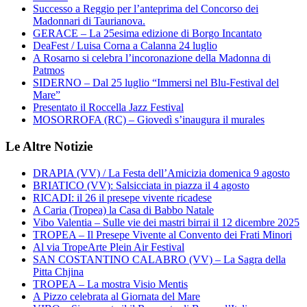
Successo a Reggio per l’anteprima del Concorso dei
Madonnari di Taurianova.
GERACE – La 25esima edizione di Borgo Incantato
DeaFest / Luisa Corna a Calanna 24 luglio
A Rosarno si celebra l’incoronazione della Madonna di
Patmos
SIDERNO – Dal 25 luglio “Immersi nel Blu-Festival del
Mare”
Presentato il Roccella Jazz Festival
MOSORROFA (RC) – Giovedì s’inaugura il murales
Le Altre Notizie
DRAPIA (VV) / La Festa dell’Amicizia domenica 9 agosto
BRIATICO (VV): Salsicciata in piazza il 4 agosto
RICADI: il 26 il presepe vivente ricadese
A Caria (Tropea) la Casa di Babbo Natale
Vibo Valentia – Sulle vie dei mastri birrai il 12 dicembre 2025
TROPEA – Il Presepe Vivente al Convento dei Frati Minori
Al via TropeArte Plein Air Festival
SAN COSTANTINO CALABRO (VV) – La Sagra della
Pitta Chjina
TROPEA – La mostra Visio Mentis
A Pizzo celebrata al Giornata del Mare