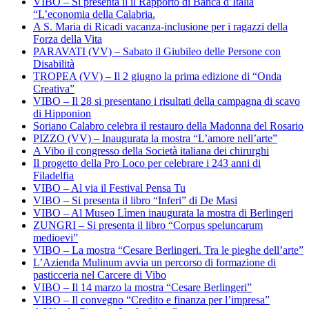
VIBO – Si presenta il il Rapporto di Banca d’Italia
“L’economia della Calabria.
A S. Maria di Ricadi vacanza-inclusione per i ragazzi della
Forza della Vita
PARAVATI (VV) – Sabato il Giubileo delle Persone con
Disabilità
TROPEA (VV) – Il 2 giugno la prima edizione di “Onda
Creativa”
VIBO – Il 28 si presentano i risultati della campagna di scavo
di Hipponion
Soriano Calabro celebra il restauro della Madonna del Rosario
PIZZO (VV) – Inaugurata la mostra “L’amore nell’arte”
A Vibo il congresso della Società italiana dei chirurghi
Il progetto della Pro Loco per celebrare i 243 anni di
Filadelfia
VIBO – Al via il Festival Pensa Tu
VIBO – Si presenta il libro “Inferi” di De Masi
VIBO – Al Museo Lìmen inaugurata la mostra di Berlingeri
ZUNGRI – Si presenta il libro “Corpus speluncarum
medioevi”
VIBO – La mostra “Cesare Berlingeri. Tra le pieghe dell’arte”
L’Azienda Mulinum avvia un percorso di formazione di
pasticceria nel Carcere di Vibo
VIBO – Il 14 marzo la mostra “Cesare Berlingeri”
VIBO – Il convegno “Credito e finanza per l’impresa”