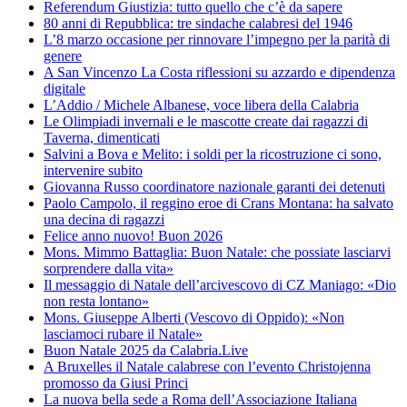
Referendum Giustizia: tutto quello che c’è da sapere
80 anni di Repubblica: tre sindache calabresi del 1946
L’8 marzo occasione per rinnovare l’impegno per la parità di
genere
A San Vincenzo La Costa riflessioni su azzardo e dipendenza
digitale
L’Addio / Michele Albanese, voce libera della Calabria
Le Olimpiadi invernali e le mascotte create dai ragazzi di
Taverna, dimenticati
Salvini a Bova e Melito: i soldi per la ricostruzione ci sono,
intervenire subito
Giovanna Russo coordinatore nazionale garanti dei detenuti
Paolo Campolo, il reggino eroe di Crans Montana: ha salvato
una decina di ragazzi
Felice anno nuovo! Buon 2026
Mons. Mimmo Battaglia: Buon Natale: che possiate lasciarvi
sorprendere dalla vita»
Il messaggio di Natale dell’arcivescovo di CZ Maniago: «Dio
non resta lontano»
Mons. Giuseppe Alberti (Vescovo di Oppido): «Non
lasciamoci rubare il Natale»
Buon Natale 2025 da Calabria.Live
A Bruxelles il Natale calabrese con l’evento Christojenna
promosso da Giusi Princi
La nuova bella sede a Roma dell’Associazione Italiana