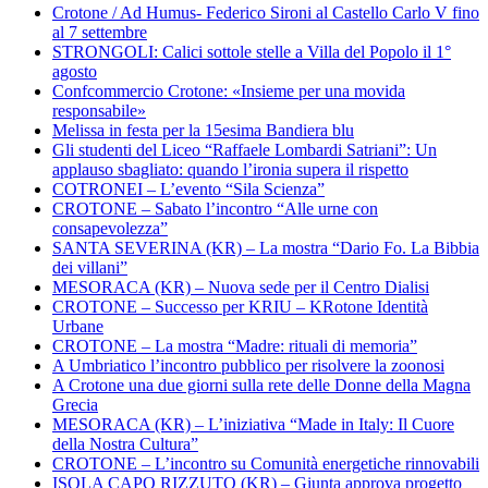
Crotone / Ad Humus- Federico Sironi al Castello Carlo V fino
al 7 settembre
STRONGOLI: Calici sottole stelle a Villa del Popolo il 1°
agosto
Confcommercio Crotone: «Insieme per una movida
responsabile»
Melissa in festa per la 15esima Bandiera blu
Gli studenti del Liceo “Raffaele Lombardi Satriani”: Un
applauso sbagliato: quando l’ironia supera il rispetto
COTRONEI – L’evento “Sila Scienza”
CROTONE – Sabato l’incontro “Alle urne con
consapevolezza”
SANTA SEVERINA (KR) – La mostra “Dario Fo. La Bibbia
dei villani”
MESORACA (KR) – Nuova sede per il Centro Dialisi
CROTONE – Successo per KRIU – KRotone Identità
Urbane
CROTONE – La mostra “Madre: rituali di memoria”
A Umbriatico l’incontro pubblico per risolvere la zoonosi
A Crotone una due giorni sulla rete delle Donne della Magna
Grecia
MESORACA (KR) – L’iniziativa “Made in Italy: Il Cuore
della Nostra Cultura”
CROTONE – L’incontro su Comunità energetiche rinnovabili
ISOLA CAPO RIZZUTO (KR) – Giunta approva progetto