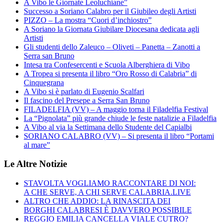
A Vibo le Giornate Leoluchiane”
Successo a Soriano Calabro per il Giubileo degli Artisti
PIZZO – La mostra “Cuori d’inchiostro”
A Soriano la Giornata Giubilare Diocesana dedicata agli
Artisti
Gli studenti dello Zaleuco – Oliveti – Panetta – Zanotti a
Serra san Bruno
Intesa tra Confesercenti e Scuola Alberghiera di Vibo
A Tropea si presenta il libro “Oro Rosso di Calabria” di
Cinquegrana
A Vibo si è parlato di Eugenio Scalfari
Il fascino del Presepe a Serra San Bruno
FILADELFIA (VV) – A maggio torna il Filadelfia Festival
La “Pignolata” più grande chiude le feste natalizie a Filadelfia
A Vibo al via la Settimana dello Studente del Capialbi
SORIANO CALABRO (VV) – Si presenta il libro “Portami
al mare”
Le Altre Notizie
STAVOLTA VOGLIAMO RACCONTARE DI NOI:
A CHE SERVE, A CHI SERVE CALABRIA.LIVE
ALTRO CHE ADDIO: LA RINASCITA DEI
BORGHI CALABRESI È DAVVERO POSSIBILE
REGGIO EMILIA CANCELLA VIALE CUTRO?