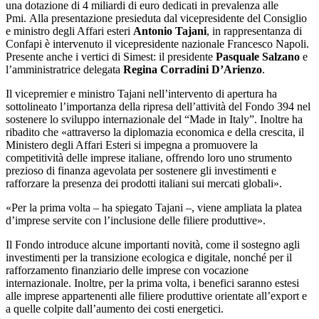
una dotazione di 4 miliardi di euro dedicati in prevalenza alle
Pmi. Alla presentazione presieduta dal vicepresidente del Consiglio
e ministro degli Affari esteri
Antonio Tajani
, in rappresentanza di
Confapi è intervenuto il vicepresidente nazionale Francesco Napoli.
Presente anche i vertici di Simest: il presidente
Pasquale Salzano
e
l’amministratrice delegata
Regina Corradini D’Arienzo
.
Il vicepremier e ministro Tajani nell’intervento di apertura ha
sottolineato l’importanza della ripresa dell’attività del Fondo 394 nel
sostenere lo sviluppo internazionale del “Made in Italy”. Inoltre ha
ribadito che «attraverso la diplomazia economica e della crescita, il
Ministero degli Affari Esteri si impegna a promuovere la
competitività delle imprese italiane, offrendo loro uno strumento
prezioso di finanza agevolata per sostenere gli investimenti e
rafforzare la presenza dei prodotti italiani sui mercati globali».
«Per la prima volta – ha spiegato Tajani –, viene ampliata la platea
d’imprese servite con l’inclusione delle filiere produttive».
Il Fondo introduce alcune importanti novità, come il sostegno agli
investimenti per la transizione ecologica e digitale, nonché per il
rafforzamento finanziario delle imprese con vocazione
internazionale. Inoltre, per la prima volta, i benefici saranno estesi
alle imprese appartenenti alle filiere produttive orientate all’export e
a quelle colpite dall’aumento dei costi energetici.