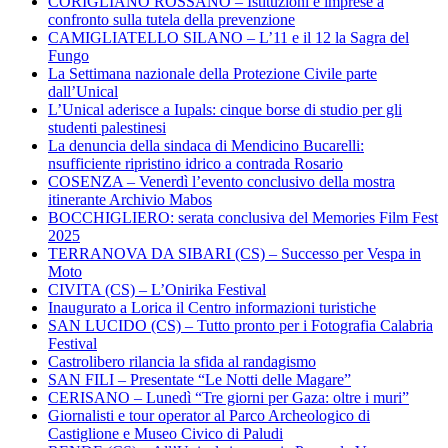
CORIGLIANO ROSSANO – Istituzioni e imprese a
confronto sulla tutela della prevenzione
CAMIGLIATELLO SILANO – L’11 e il 12 la Sagra del
Fungo
La Settimana nazionale della Protezione Civile parte
dall’Unical
L’Unical aderisce a Iupals: cinque borse di studio per gli
studenti palestinesi
La denuncia della sindaca di Mendicino Bucarelli:
nsufficiente ripristino idrico a contrada Rosario
COSENZA – Venerdì l’evento conclusivo della mostra
itinerante Archivio Mabos
BOCCHIGLIERO: serata conclusiva del Memories Film Fest
2025
TERRANOVA DA SIBARI (CS) – Successo per Vespa in
Moto
CIVITA (CS) – L’Onirika Festival
Inaugurato a Lorica il Centro informazioni turistiche
SAN LUCIDO (CS) – Tutto pronto per i Fotografia Calabria
Festival
Castrolibero rilancia la sfida al randagismo
SAN FILI – Presentate “Le Notti delle Magare”
CERISANO – Lunedì “Tre giorni per Gaza: oltre i muri”
Giornalisti e tour operator al Parco Archeologico di
Castiglione e Museo Civico di Paludi