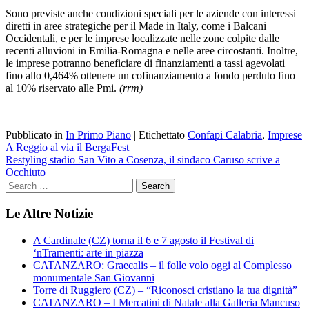
Sono previste anche condizioni speciali per le aziende con interessi
diretti in aree strategiche per il Made in Italy, come i Balcani
Occidentali, e per le imprese localizzate nelle zone colpite dalle
recenti alluvioni in Emilia-Romagna e nelle aree circostanti. Inoltre,
le imprese potranno beneficiare di finanziamenti a tassi agevolati
fino allo 0,464% ottenere un cofinanziamento a fondo perduto fino
al 10% riservato alle Pmi.
(rrm)
Pubblicato in
In Primo Piano
|
Etichettato
Confapi Calabria
,
Imprese
Navigazione
A Reggio al via il BergaFest
Restyling stadio San Vito a Cosenza, il sindaco Caruso scrive a
articoli
Occhiuto
Le Altre Notizie
A Cardinale (CZ) torna il 6 e 7 agosto il Festival di
‘nTramenti: arte in piazza
CATANZARO: Graecalis – il folle volo oggi al Complesso
monumentale San Giovanni
Torre di Ruggiero (CZ) – “Riconosci cristiano la tua dignità”
CATANZARO – I Mercatini di Natale alla Galleria Mancuso