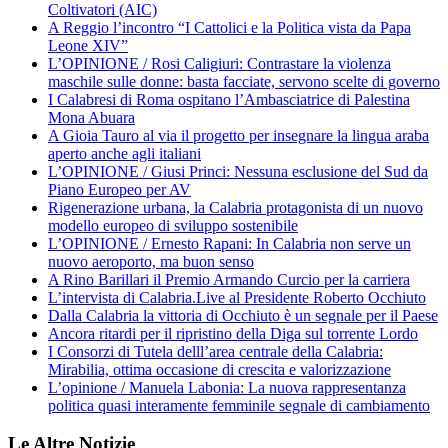
Coltivatori (AIC)
A Reggio l’incontro “I Cattolici e la Politica vista da Papa
Leone XIV”
L’OPINIONE / Rosi Caligiuri: Contrastare la violenza
maschile sulle donne: basta facciate, servono scelte di governo
I Calabresi di Roma ospitano l’Ambasciatrice di Palestina
Mona Abuara
A Gioia Tauro al via il progetto per insegnare la lingua araba
aperto anche agli italiani
L’OPINIONE / Giusi Princi: Nessuna esclusione del Sud da
Piano Europeo per AV
Rigenerazione urbana, la Calabria protagonista di un nuovo
modello europeo di sviluppo sostenibile
L’OPINIONE / Ernesto Rapani: In Calabria non serve un
nuovo aeroporto, ma buon senso
A Rino Barillari il Premio Armando Curcio per la carriera
L’intervista di Calabria.Live al Presidente Roberto Occhiuto
Dalla Calabria la vittoria di Occhiuto è un segnale per il Paese
Ancora ritardi per il ripristino della Diga sul torrente Lordo
I Consorzi di Tutela delll’area centrale della Calabria:
Mirabilia, ottima occasione di crescita e valorizzazione
L’opinione / Manuela Labonia: La nuova rappresentanza
politica quasi interamente femminile segnale di cambiamento
Le Altre Notizie