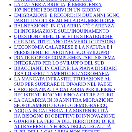
LA CALABRIA BRUCIA, È EMERGENZA
107 INCENDI BOSCHIVI IN UN GIORNO
EMIGRAZIONE, È RECORD: IN DUE ANNI SONO
PARTITI IN OLTRE 241 MILA DAL MERIDIONE
BALNEAZIONE, IN CALABRIA C’È CARENZA
DI INFORMAZIONE SULL’INQUINAMENTO
QUESTIONE RIFIUTI, SCELTE STRATEGICHE
CHE NON TUTELANO DAVVERO I CITTADINI
L’ECONOMIA CALABRESE E LA NATURA E I
PERSISTENTI RITARDI NEL SUO SVILUPPO
PONTE E OPERE COMPLEMENTARI: SISTEMA
INTEGRATO PER LO SVILUPPO DEL SUD
BRACCIANTI IN CATENE: LA PIANA DI SIBARI
TRA LO SFRUTTAMENTO E L’AGROMAFIA
LA MANCATA INFRASTRUTTURAZIONE AL
SUD PER SUPERARE IL DIVARIO NEL PAESE
CARO BENZINA, LA CALABRIA PER IL PIENO
REGISTRATI RINCARI FINO A OLTRE 2 EURO
LA CALABRIA IN 30 ANNI TRA MIGRAZIONE
SPOPOLAMENTO E GELO DEMOGRAFICO
ACQUA IN CALABRIA: LA SOSTENIBILITÀ
HA BISOGNO DI OBIETTIVI DI INNOVAZIONE
GUARIRE LA FERITA DEL TERRITORIO DI KR
ATTRAVERSO LA FORZA DELLA LEGALITÀ
IL PIL DELLA CALABRIA NON CRESCE