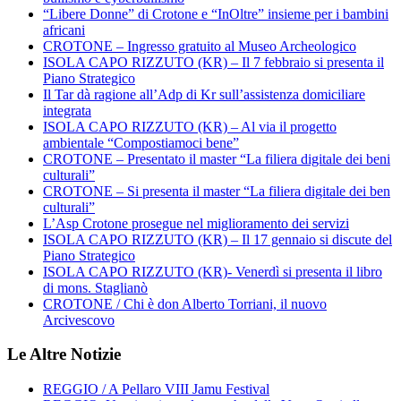
“Libere Donne” di Crotone e “InOltre” insieme per i bambini
africani
CROTONE – Ingresso gratuito al Museo Archeologico
ISOLA CAPO RIZZUTO (KR) – Il 7 febbraio si presenta il
Piano Strategico
Il Tar dà ragione all’Adp di Kr sull’assistenza domiciliare
integrata
ISOLA CAPO RIZZUTO (KR) – Al via il progetto
ambientale “Compostiamoci bene”
CROTONE – Presentato il master “La filiera digitale dei beni
culturali”
CROTONE – Si presenta il master “La filiera digitale dei ben
culturali”
L’Asp Crotone prosegue nel miglioramento dei servizi
ISOLA CAPO RIZZUTO (KR) – Il 17 gennaio si discute del
Piano Strategico
ISOLA CAPO RIZZUTO (KR)- Venerdì si presenta il libro
di mons. Staglianò
CROTONE / Chi è don Alberto Torriani, il nuovo
Arcivescovo
Le Altre Notizie
REGGIO / A Pellaro VIII Jamu Festival