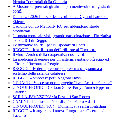
Identità Territoriali della Calabria
A Mosorrofa premiati gli alunni più meritevoli e un gesto di
bontà
Da marzo 2026 l’inizio dei lavori sulla Diga sul Lordo di
Siderno
Caulonia contro Metrocity RC per abbandono strade
provinciali
Giornata mondiale vista, grande partecipazione all’iniziativa
della UICI di Reggio
Le iniziative solidali per l’Ospedale di Locri
REGGIO – Installato un defibrillatore al Tempietto
Il vino L’eroico della cooperativa costa viola
La medicina di genere per un sistema sanitario più equo ed
efficace: l’incontro a Reggio
REGGIO – Federimpreseuropa presenta programma a
sostegno delle aziende calabresi
REGGIO – Successo per i Negroni Days
GERACE – Successo per il progetto “Best Artist in Gerace”
CINQUEFRONDI– Cartoon Show Party: l’unica tappa in
Calabria
SCILLA-FAVAZZINA: la Festa di San Rocco
CAMINI – La mostra “Non dista” di Fabio Adani
CINQUEFRONDI (RC) – Domenica la sagra contadina
REGGIO – Inaugurato il nuovo Lungomare Cicerone di
Lazzaro