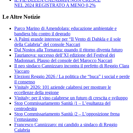
NEL 2024 REGISTRATO A MENO 0,2%
Le Altre Notizie
Parco Marino di Amendolara: educazione ambientale e
bandiera blu contro il degrado
A Palmi grande interesse per “Il Vento di Dahkla e il sole
della Calabria” del console Naccari
Dal Nostos alla Tornanza: quando il ritorno diventa futuro
Taurianova: successo dell’XI edizione del Festival dei
Madonnari. Plauso del console del Marocco Naccari
Il neo sindaco Cannizzaro incontra il prefetto di Reggio Clara
Vaccaro
Elezioni Reggio 2026 / La politica che “buca” i social e perde
il consenso
Vinitaly 2026: 101 aziende calabresi per mostrare le
eccellenze della regione
Vinitaly: per il vino calabrese un futuro di crescita e sviluppo
Stop Commissariamento Sanità /1 – L’esultanza del
centrodestra
Stop Commissariamento Sanità /2 – L’opposizione frena
l’entusiasmo
Francesco Cannizzaro: mi candido a sindaco di Reggio
Calabria