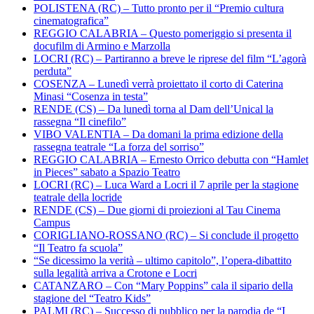
POLISTENA (RC) – Tutto pronto per il “Premio cultura
cinematografica”
REGGIO CALABRIA – Questo pomeriggio si presenta il
docufilm di Armino e Marzolla
LOCRI (RC) – Partiranno a breve le riprese del film “L’agorà
perduta”
COSENZA – Lunedì verrà proiettato il corto di Caterina
Minasi “Cosenza in testa”
RENDE (CS) – Da lunedì torna al Dam dell’Unical la
rassegna “Il cinefilo”
VIBO VALENTIA – Da domani la prima edizione della
rassegna teatrale “La forza del sorriso”
REGGIO CALABRIA – Ernesto Orrico debutta con “Hamlet
in Pieces” sabato a Spazio Teatro
LOCRI (RC) – Luca Ward a Locri il 7 aprile per la stagione
teatrale della locride
RENDE (CS) – Due giorni di proiezioni al Tau Cinema
Campus
CORIGLIANO-ROSSANO (RC) – Si conclude il progetto
“Il Teatro fa scuola”
“Se dicessimo la verità – ultimo capitolo”, l’opera-dibattito
sulla legalità arriva a Crotone e Locri
CATANZARO – Con “Mary Poppins” cala il sipario della
stagione del “Teatro Kids”
PALMI (RC) – Successo di pubblico per la parodia de “I