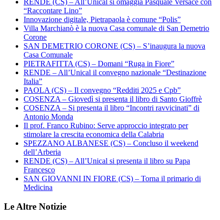
RENDE (CS) – All’Unical si omaggia Pasquale Versace con
“Raccontare Lino”
Innovazione digitale, Pietrapaola è comune “Polis”
Villa Marchianò è la nuova Casa comunale di San Demetrio
Corone
SAN DEMETRIO CORONE (CS) – S’inaugura la nuova
Casa Comunale
PIETRAFITTA (CS) – Domani “Ruga in Fiore”
RENDE – All’Unical il convegno nazionale “Destinazione
Italia”
PAOLA (CS) – Il convegno “Redditi 2025 e Cpb”
COSENZA – Giovedì si presenta il libro di Santo Gioffrè
COSENZA – Si presenta il libro “Incontri ravvicinati” di
Antonio Monda
Il prof. Franco Rubino: Serve approccio integrato per
stimolare la crescita economica della Calabria
SPEZZANO ALBANESE (CS) – Concluso il weekend
dell’Arberia
RENDE (CS) – All’Unical si presenta il libro su Papa
Francesco
SAN GIOVANNI IN FIORE (CS) – Torna il primario di
Medicina
Le Altre Notizie