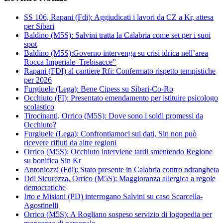
SS 106, Rapani (Fdi): Aggiudicati i lavori da CZ a Kr, attesa
per Sibari
Baldino (M5S): Salvini tratta la Calabria come set per i suoi
spot
Baldino (M5S):Governo intervenga su crisi idrica nell’area
Rocca Imperiale–Trebisacce”
Rapani (FDI) al cantiere Rfi: Confermato rispetto tempistiche
per 2026
Furgiuele (Lega): Bene Cipess su Sibari-Co-Ro
Occhiuto (FI): Presentato emendamento per istituire psicologo
scolastico
Tirocinanti, Orrico (M5S): Dove sono i soldi promessi da
Occhiuto?
Furgiuele (Lega): Confrontiamoci sui dati, Sin non può
ricevere rifiuti da altre regioni
Orrico (M5S): Occhiuto interviene tardi smentendo Regione
su bonifica Sin Kr
Antoniozzi (Fdi): Stato presente in Calabria contro ndrangheta
Ddl Sicurezza, Orrico (M5S): Maggioranza allergica a regole
democratiche
Irto e Misiani (PD) interrogano Salvini su caso Scarcella-
Agostinelli
Orrico (M5S): A Rogliano sospeso servizio di logopedia per