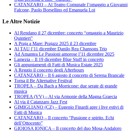
CATANZARO – Al Teatro Comunale l’omaggio a Giovanni
Falcone, Paolo Borsellino ed Emanuela Loi
Le Altre Notizie
Al Rendano il 27 dicembre: concerto “omaggio a Maurizio
Quintieri”
A Praja a Mare: Prajazz 2025 il 23 dicembre
Al TAU l’11 dicembre Danilo Rea Chansons Trio
Ad Amantea Le Passioni amorose l’11 dicembre 2025
Lamezia – Il 19 dicembre Blue Stuff in concerto
Gli appuntamenti di Fatti di Musica Estate 2025
A Reggio il concerto degli Afterhours
CATANZARO – Il 6 agosto il concerto di Serena Brancale
Torna il Be Alternative Festival
TROPEA – Da Bach a Morricone: due serate di grande
musica
TROPEA (VV) – Al via Armonie della Magna Graecia
Al via il Catanzaro Jazz Fest
GIMIGLIANO (CZ) – Eugenio Finardi apre i live estivi di
Fatti di Musica
CATANZARO – Il concerto “Passione e spirito. Echi
dell’Ottocento”
GIOIOSA IONICA – Il concerto del duo Mosa-Andaloro