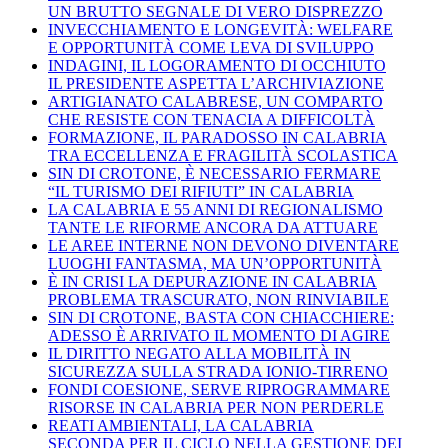
UN BRUTTO SEGNALE DI VERO DISPREZZO
INVECCHIAMENTO E LONGEVITÀ: WELFARE
E OPPORTUNITÀ COME LEVA DI SVILUPPO
INDAGINI, IL LOGORAMENTO DI OCCHIUTO
IL PRESIDENTE ASPETTA L’ARCHIVIAZIONE
ARTIGIANATO CALABRESE, UN COMPARTO
CHE RESISTE CON TENACIA A DIFFICOLTÀ
FORMAZIONE, IL PARADOSSO IN CALABRIA
TRA ECCELLENZA E FRAGILITÀ SCOLASTICA
SIN DI CROTONE, È NECESSARIO FERMARE
“IL TURISMO DEI RIFIUTI” IN CALABRIA
LA CALABRIA E 55 ANNI DI REGIONALISMO
TANTE LE RIFORME ANCORA DA ATTUARE
LE AREE INTERNE NON DEVONO DIVENTARE
LUOGHI FANTASMA, MA UN’OPPORTUNITÀ
È IN CRISI LA DEPURAZIONE IN CALABRIA
PROBLEMA TRASCURATO, NON RINVIABILE
SIN DI CROTONE, BASTA CON CHIACCHIERE:
ADESSO È ARRIVATO IL MOMENTO DI AGIRE
IL DIRITTO NEGATO ALLA MOBILITÀ IN
SICUREZZA SULLA STRADA IONIO-TIRRENO
FONDI COESIONE, SERVE RIPROGRAMMARE
RISORSE IN CALABRIA PER NON PERDERLE
REATI AMBIENTALI, LA CALABRIA
SECONDA PER IL CICLO NELLA GESTIONE DEI