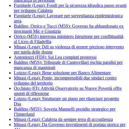
mancanza di personale
Furgiuele (Lega): Fondi per la sicurezza idraulica passo avanti
per sviluppo Calabria
Furgiuele (Lega): Lavorare per sorveglianza epidemiologica
area
Baldino, Orrico e Tucci (M5S): Governo ha abbandonato ex
tirocinanti Mic e Giustizia
Orrico (M5S) interroga ministero Istruzione per conflittualità
al Liceo di Filadelfia
Minasi (Lega): Ddl su violenza di genere prezioso intervento
per tutela delle donne
Antoniozzi (FDI): Sui Lea compiuti progressi
Baldino (M5S): Tribunale di Castrovillari rischia paralisi per
mancanza di magistrati
Loizzo (Lega): Bene soluzione per Banco Alimentare
Minasi (Lega): Ponte, incomprensibili due sindaci contro
sviluppo del territorio
Occhiuto (FI): Attività Osservatorio su Nuove Povertà offre
spunti di riflessione
Loizzo (Lega): Strutturare un piano per rilanciare progetto
Dsa
Baldino (M5S): Soveria Mannelli presidio strategico per
l’hinterland
Minasi (Lega): Calabria da sempre terra di accoglienza
Minasi (Lega): Da Governo investimenti di portata storica per