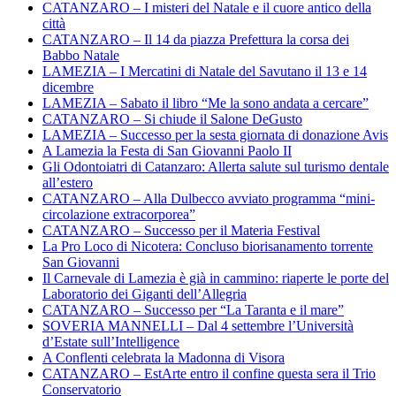
CATANZARO – I misteri del Natale e il cuore antico della
città
CATANZARO – Il 14 da piazza Prefettura la corsa dei
Babbo Natale
LAMEZIA – I Mercatini di Natale del Savutano il 13 e 14
dicembre
LAMEZIA – Sabato il libro “Me la sono andata a cercare”
CATANZARO – Si chiude il Salone DeGusto
LAMEZIA – Successo per la sesta giornata di donazione Avis
A Lamezia la Festa di San Giovanni Paolo II
Gli Odontoiatri di Catanzaro: Allerta salute sul turismo dentale
all’estero
CATANZARO – Alla Dulbecco avviato programma “mini-
circolazione extracorporea”
CATANZARO – Successo per il Materia Festival
La Pro Loco di Nicotera: Concluso biorisanamento torrente
San Giovanni
Il Carnevale di Lamezia è già in cammino: riaperte le porte del
Laboratorio dei Giganti dell’Allegria
CATANZARO – Successo per “La Taranta e il mare”
SOVERIA MANNELLI – Dal 4 settembre l’Università
d’Estate sull’Intelligence
A Conflenti celebrata la Madonna di Visora
CATANZARO – EstArte entro il confine questa sera il Trio
Conservatorio