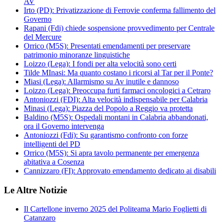
AV
Irto (PD): Privatizzazione di Ferrovie conferma fallimento del
Governo
Rapani (Fdi) chiede sospensione provvedimento per Centrale
del Mercure
Orrico (M5S): Presentati emendamenti per preservare
patrimonio minoranze linguistiche
Loizzo (Lega): I fondi per alta velocità sono certi
Tilde MInasi: Ma quanto costano i ricorsi al Tar per il Ponte?
Miasi (Lega): Allarmismo su Av inutile e dannoso
Loizzo (Lega): Preoccupa furti farmaci oncologici a Cetraro
Antoniozzi (FDI): Alta velocità indispensabile per Calabria
Minasi (Lega): Piazza del Popolo a Reggio va protetta
Baldino (M5S): Ospedali montani in Calabria abbandonati,
ora il Governo intervenga
Antoniozzi (Fdi): Su garantismo confronto con forze
intelligenti del PD
Orrico (M5S): Si apra tavolo permanente per emergenza
abitativa a Cosenza
Cannizzaro (FI): Approvato emendamento dedicato ai disabili
Le Altre Notizie
Il Cartellone inverno 2025 del Politeama Mario Foglietti di
Catanzaro