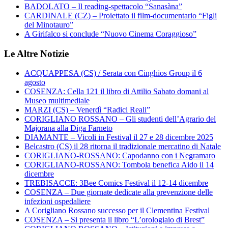
BADOLATO – Il reading-spettacolo “Sanasàna”
CARDINALE (CZ) – Proiettato il film-documentario “Figli
del Minotauro”
A Girifalco si conclude “Nuovo Cinema Coraggioso”
Le Altre Notizie
ACQUAPPESA (CS) / Serata con Cinghios Group il 6
agosto
COSENZA: Cella 121 il libro di Attilio Sabato domani al
Museo multimediale
MARZI (CS) – Venerdì “Radici Reali”
CORIGLIANO ROSSANO – Gli studenti dell’Agrario del
Majorana alla Diga Farneto
DIAMANTE – Vicoli in Festival il 27 e 28 dicembre 2025
Belcastro (CS) il 28 ritorna il tradizionale mercatino di Natale
CORIGLIANO-ROSSANO: Capodanno con i Negramaro
CORIGLIANO-ROSSANO: Tombola benefica Aido il 14
dicembre
TREBISACCE: 3Bee Comics Festival il 12-14 dicembre
COSENZA – Due giornate dedicate alla prevenzione delle
infezioni ospedaliere
A Corigliano Rossano successo per il Clementina Festival
COSENZA – Si presenta il libro “L’orologiaio di Brest”