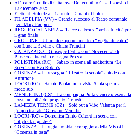
Al Teatro Gentile di Cittanova: Benvenuti in Casa Esposito il
12 dicembre 2025
Elettra di Sofocle al Teatro dei Taurani di Palmi
FILADELFIA (VV) – Grande successo al Teatro comunale
per “Mary Poppins”
REGGIO CALABRIA – “Facce da bronzi” arriva in città per
il gran finale
CROTONE – Ultimi due appuntamenti di “Voglia di teatro”
con Lunetta Savino e Chiara Francini
CATANZARO – Giuseppe Ferlito con “Novecento” di
Baricco chiuderà la rassegna Pro.s.a.
POLISTENA (RC) – Sabato in scena all’auditorium “Le
Serve” con Eva Robin’s
COSENZA – La rassegna “Il Teatro fa scuola” chiude con
Anfitrione
LOCRI (RC) – Sabato Paolantoni rivisita Shakespeare a
modo suo
MENDICINO (CS) – La compagnia Porta Cenere presenta la
terza annualità del progetto “Transit”
LAMEZIA TERME (CZ) – Sold out a Vibo Valentia per il
gruppo teatrale “Giovanni Vercillo”
LOCRI (RC) – Domenica Ennio Coltorti in scena con
“Shylock il giudeo”
COSENZA – La regia limpida e coraggiosa della Misasi in
“Cosenza in testa”