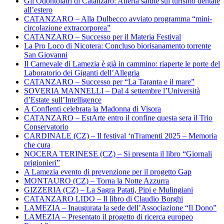
Gli Odontoiatri di Catanzaro: Allerta salute sul turismo dentale
all’estero
CATANZARO – Alla Dulbecco avviato programma “mini-
circolazione extracorporea”
CATANZARO – Successo per il Materia Festival
La Pro Loco di Nicotera: Concluso biorisanamento torrente
San Giovanni
Il Carnevale di Lamezia è già in cammino: riaperte le porte del
Laboratorio dei Giganti dell’Allegria
CATANZARO – Successo per “La Taranta e il mare”
SOVERIA MANNELLI – Dal 4 settembre l’Università
d’Estate sull’Intelligence
A Conflenti celebrata la Madonna di Visora
CATANZARO – EstArte entro il confine questa sera il Trio
Conservatorio
CARDINALE (CZ) – Il festival ‘nTramenti 2025 – Memoria
che cura
NOCERA TERINESE (CZ) – Si presenta il libro “Giornali
prigionieri”
A Lamezia evento di prevenzione per il progetto Gap
MONTAURO (CZ) – Torna la Notte Azzurra
GIZZERIA (CZ) – La Sagra Patati, Pipi e Mulingiani
CATANZARO LIDO – Il libro di Claudio Borghi
LAMEZIA – Inaugurata la sede dell’Associazione “Il Dono”
LAMEZIA – Presentato il progetto di ricerca europeo