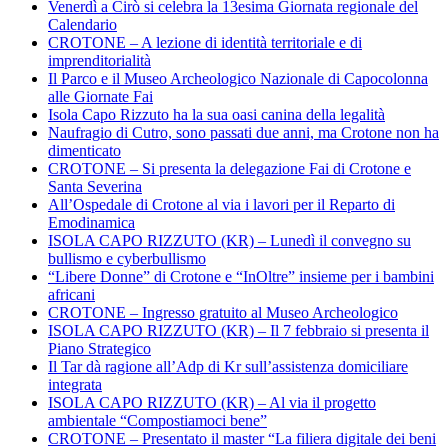
Venerdì a Cirò si celebra la 13esima Giornata regionale del
Calendario
CROTONE – A lezione di identità territoriale e di
imprenditorialità
Il Parco e il Museo Archeologico Nazionale di Capocolonna
alle Giornate Fai
Isola Capo Rizzuto ha la sua oasi canina della legalità
Naufragio di Cutro, sono passati due anni, ma Crotone non ha
dimenticato
CROTONE – Si presenta la delegazione Fai di Crotone e
Santa Severina
All’Ospedale di Crotone al via i lavori per il Reparto di
Emodinamica
ISOLA CAPO RIZZUTO (KR) – Lunedì il convegno su
bullismo e cyberbullismo
“Libere Donne” di Crotone e “InOltre” insieme per i bambini
africani
CROTONE – Ingresso gratuito al Museo Archeologico
ISOLA CAPO RIZZUTO (KR) – Il 7 febbraio si presenta il
Piano Strategico
Il Tar dà ragione all’Adp di Kr sull’assistenza domiciliare
integrata
ISOLA CAPO RIZZUTO (KR) – Al via il progetto
ambientale “Compostiamoci bene”
CROTONE – Presentato il master “La filiera digitale dei beni