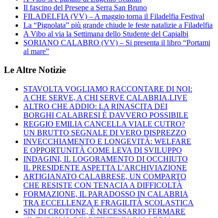
Il fascino del Presepe a Serra San Bruno
FILADELFIA (VV) – A maggio torna il Filadelfia Festival
La “Pignolata” più grande chiude le feste natalizie a Filadelfia
A Vibo al via la Settimana dello Studente del Capialbi
SORIANO CALABRO (VV) – Si presenta il libro “Portami
al mare”
Le Altre Notizie
STAVOLTA VOGLIAMO RACCONTARE DI NOI:
A CHE SERVE, A CHI SERVE CALABRIA.LIVE
ALTRO CHE ADDIO: LA RINASCITA DEI
BORGHI CALABRESI È DAVVERO POSSIBILE
REGGIO EMILIA CANCELLA VIALE CUTRO?
UN BRUTTO SEGNALE DI VERO DISPREZZO
INVECCHIAMENTO E LONGEVITÀ: WELFARE
E OPPORTUNITÀ COME LEVA DI SVILUPPO
INDAGINI, IL LOGORAMENTO DI OCCHIUTO
IL PRESIDENTE ASPETTA L’ARCHIVIAZIONE
ARTIGIANATO CALABRESE, UN COMPARTO
CHE RESISTE CON TENACIA A DIFFICOLTÀ
FORMAZIONE, IL PARADOSSO IN CALABRIA
TRA ECCELLENZA E FRAGILITÀ SCOLASTICA
SIN DI CROTONE, È NECESSARIO FERMARE