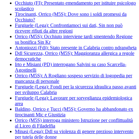
Occhiuto (FI): Presentato emendamento per istituire psicologo
scolastico
Tirocinanti, Orrico (M5S): Dove sono i soldi promessi da
Occhiuto?
Furgiuele (Lega): Confrontiamoci sui dati, Sin non può
ricevere rifiuti da altre regioni
Orrico (M5S): Occhiuto interviene tardi smentendo Regione
su bonifica Sin Kr
Antoniozzi (Fdi): Stato presente in Calabria contro ndrangheta
Ddl Sicurezza, Orrico (M5S): Maggioranza allergica a regole
democratiche
Irto e Misiani (PD) interrogano Salvini su caso Scarcella-
Agostinelli
Orrico (M5S): A Rogliano sospeso servizio di logopedia per
mancanza di personale
Furgiuele (Lega): Fondi per la sicurezza idraulica passo avanti
per sviluppo Calabria
Furgiuele (Lega): Lavorare per sorveglianza epidemiologica
area
Baldino, Orrico e Tucci (M5S): Governo ha abbandonato ex
tirocinanti Mic e Giustizia
Orrico (M5S) interroga ministero Istruzione per conflittualità
al Liceo di Filadelfia
Minasi (Lega): Ddl su violenza di genere prezioso intervento
per tutela delle donne