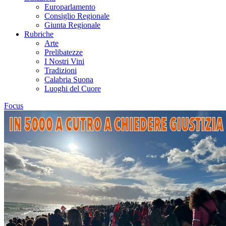
Europarlamento
Consiglio Regionale
Giunta Regionale
Rubriche
Arte
Prelibatezze
I Nostri Vini
Tradizioni
Calabria Suona
Luoghi del Cuore
Focus