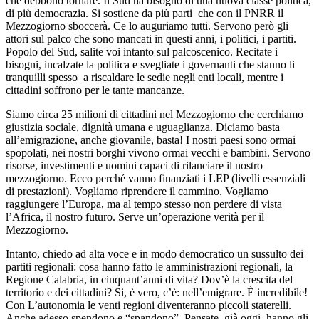
che debbono tornare. Il Sud ha bisogno di una nuova classe politica,
di più democrazia. Si sostiene da più parti
che con il PNRR il
Mezzogiorno sboccerà. Ce lo auguriamo tutti. Servono però gli
attori sul palco che sono mancati in questi anni, i politici, i partiti.
Popolo del Sud, salite voi intanto sul palcoscenico. Recitate i
bisogni, incalzate la politica e svegliate i governanti che stanno li
tranquilli spesso
a riscaldare le sedie negli enti locali, mentre i
cittadini soffrono per le tante mancanze.
Siamo circa 25 milioni di cittadini nel Mezzogiorno che cerchiamo
giustizia sociale, dignità umana e uguaglianza. Diciamo basta
all’emigrazione, anche giovanile, basta! I nostri paesi sono ormai
spopolati, nei nostri borghi vivono ormai vecchi e bambini. Servono
risorse, investimenti e uomini capaci di rilanciare il nostro
mezzogiorno. Ecco perché vanno finanziati i LEP (livelli essenziali
di prestazioni). Vogliamo riprendere il cammino. Vogliamo
raggiungere l’Europa, ma al tempo stesso non perdere di vista
l’Africa, il nostro futuro. Serve un’operazione verità per il
Mezzogiorno.
Intanto, chiedo ad alta voce e in modo democratico un sussulto dei
partiti regionali: cosa hanno fatto le amministrazioni regionali, la
Regione Calabria, in cinquant’anni di vita? Dov’è la crescita del
territorio e dei cittadini? Si, è vero, c’è: nell’emigrare. È incredibile!
Con L’autonomia le venti regioni diventeranno piccoli staterelli.
Anche adesso spendono e “spandono”. Pensate, già oggi
hanno gli