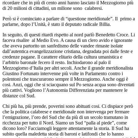
ricordare che in più di cento anni hanno lasciato il Mezzogiorno più
di 20 milioni di cittadini, un milione sono
calabresi.
Però si è cominciato a parlare di “questione meridionale”. Il
primo a
parlarne, dopo l’Unità, è stato il deputato radicale Billia.
In seguito, di questi ritardi rispetto al nord parlò Benedetto Croce. Li
faceva risalire
al Medio Evo. A causa di un clero avido e ignorante
che aveva partorito un sanfedismo delle vandee rimaste isolate
dall’autentica evangelizzazione cristiana, degradata poi dalle feste e
credenze pagane. Il carattere elitario della cultura umanistica e
l’arbitrio baronale fecero il resto. Inchiodarono al palo il
Mezzogiorno d’Italia per altri secoli. Anche il grande meridionalista
Giustino Fortunato intervenne più volte in Parlamento contro i
polentoni che trascurarono sempre il Mezzogiorno. Anche oggi è
cosi. Anzi, oggi che si sciacquano sul Po senza acqua sono diventati
più cattivi. Vogliono l’Autonomia Differenziata per mantenere le
distanze col Sud.
Chi più ha, più prende, poverini sono abituati cosi. Ci dispiace però
che la politica calabrese e meridionale non intervenga per fermare
l’emigrazione, l’oro del Sud che da più di un secolo tramutano in
ricchezza per tutto il Nord. Siamo un Sud “palla al piede”, come
dicono loro? Facciamogli leggere attentamente la storia. Il Sud ha
subito quella maledetta storia di baroni e latifondi che lo hanno