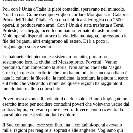
Poi, con l’Unità d’Italia le plebi contadini speravano nel miracolo.
Non fu cosi. Come esempio voglio ricordare Mongiana, in Calabria.
Prima dell’Unità d’Italia c’era una fabbrica siderurgica con 2500
operai, si producevano armi. Con l’Unità è stata trasferita a Terni.
Proteste, saccheggi, incendi non hanno fermato il trasferimento.
Molti operai disperati presero la via della montagna, ingrossando le
file dei briganti, altri emigrarono all’estero. Di li a poco il
brigantaggio si fece sentire.
Le baionette dei piemontesi sistemarono tutto, portarono ,
sostengono loro, la civiltà nel Mezzogiorno. Poverini!
Vanno
perdonati, non conoscono la storia. Non sanno che nella Magna
Grecia, in questo territorio che loro hanno odiato e ancora odiano è
nata la cultura: la filosofia, la medicina, la scultura la pittura il teatro
e il bello che valicando i monti dei queste regioni ha raggiunto il
mondo intero allora conosciuto.
Poveri mascalzoncelli, polentoni da due soldi. Hanno impiegato un
esercito intero per uccidere contadini poveri che volevano uscire dal
sottosviluppo, volevano pane e lavoro. Invece hanno ricevuto da
questi piemontesi soltanto lutti e dolore.
Il Sud comunque
esce sconfitto, ma
i contadini-operai avevano
mille
ragioni per reagire ai soprusi e alle angherie. Vogliamo qui