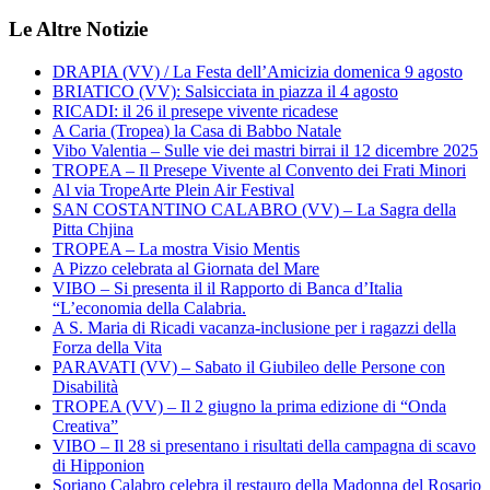
Le Altre Notizie
DRAPIA (VV) / La Festa dell’Amicizia domenica 9 agosto
BRIATICO (VV): Salsicciata in piazza il 4 agosto
RICADI: il 26 il presepe vivente ricadese
A Caria (Tropea) la Casa di Babbo Natale
Vibo Valentia – Sulle vie dei mastri birrai il 12 dicembre 2025
TROPEA – Il Presepe Vivente al Convento dei Frati Minori
Al via TropeArte Plein Air Festival
SAN COSTANTINO CALABRO (VV) – La Sagra della
Pitta Chjina
TROPEA – La mostra Visio Mentis
A Pizzo celebrata al Giornata del Mare
VIBO – Si presenta il il Rapporto di Banca d’Italia
“L’economia della Calabria.
A S. Maria di Ricadi vacanza-inclusione per i ragazzi della
Forza della Vita
PARAVATI (VV) – Sabato il Giubileo delle Persone con
Disabilità
TROPEA (VV) – Il 2 giugno la prima edizione di “Onda
Creativa”
VIBO – Il 28 si presentano i risultati della campagna di scavo
di Hipponion
Soriano Calabro celebra il restauro della Madonna del Rosario