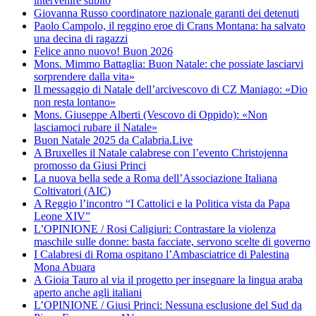
intervenire subito
Giovanna Russo coordinatore nazionale garanti dei detenuti
Paolo Campolo, il reggino eroe di Crans Montana: ha salvato
una decina di ragazzi
Felice anno nuovo! Buon 2026
Mons. Mimmo Battaglia: Buon Natale: che possiate lasciarvi
sorprendere dalla vita»
Il messaggio di Natale dell’arcivescovo di CZ Maniago: «Dio
non resta lontano»
Mons. Giuseppe Alberti (Vescovo di Oppido): «Non
lasciamoci rubare il Natale»
Buon Natale 2025 da Calabria.Live
A Bruxelles il Natale calabrese con l’evento Christojenna
promosso da Giusi Princi
La nuova bella sede a Roma dell’Associazione Italiana
Coltivatori (AIC)
A Reggio l’incontro “I Cattolici e la Politica vista da Papa
Leone XIV”
L’OPINIONE / Rosi Caligiuri: Contrastare la violenza
maschile sulle donne: basta facciate, servono scelte di governo
I Calabresi di Roma ospitano l’Ambasciatrice di Palestina
Mona Abuara
A Gioia Tauro al via il progetto per insegnare la lingua araba
aperto anche agli italiani
L’OPINIONE / Giusi Princi: Nessuna esclusione del Sud da