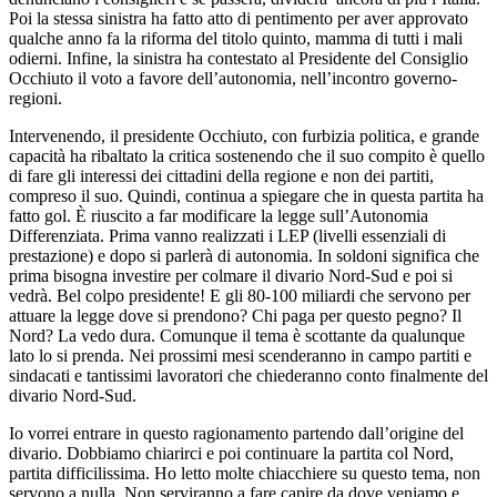
Poi la stessa sinistra ha fatto atto di pentimento per aver approvato
qualche anno fa la riforma del titolo quinto, mamma di tutti i mali
odierni. Infine, la sinistra ha contestato al Presidente del Consiglio
Occhiuto il voto a favore dell’autonomia, nell’incontro governo-
regioni.
Intervenendo, il presidente Occhiuto, con furbizia politica, e grande
capacità ha ribaltato la critica sostenendo che il suo compito è quello
di fare gli interessi dei cittadini della regione e non dei partiti,
compreso il suo. Quindi, continua a spiegare che in questa partita ha
fatto gol. È riuscito a far modificare la legge sull’Autonomia
Differenziata. Prima vanno realizzati i LEP (livelli essenziali di
prestazione) e dopo si parlerà di autonomia. In soldoni significa che
prima bisogna investire per colmare il divario Nord-Sud e poi si
vedrà. Bel colpo presidente! E gli 80-100 miliardi che servono per
attuare la legge dove si prendono? Chi paga per questo pegno? Il
Nord? La vedo dura. Comunque il tema è scottante da qualunque
lato lo si prenda. Nei prossimi mesi scenderanno in campo partiti e
sindacati e tantissimi lavoratori che chiederanno conto finalmente del
divario Nord-Sud.
Io vorrei entrare in questo ragionamento partendo dall’origine del
divario. Dobbiamo chiarirci e poi continuare la partita col Nord,
partita difficilissima. Ho letto molte chiacchiere su questo tema, non
servono a nulla. Non serviranno a fare capire da dove veniamo e