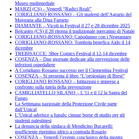
Museo multimediale
MARZI (CS) – Venerdì “Radici Reali”
CORIGLIANO ROSSANO – Gli studenti dell’Agrario del
Majorana alla Diga Farneto
DIAMANTE – Vicoli in Festival il 27 e 28 dicembre 2025
Belcastro (CS) il 28 ritorna il tradizionale mercatino di Natale
CORIGLIANO-ROSSANO: Capodanno con i Negramaro
CORIGLIANO-ROSSANO: Tombola benefica Aido il 14
dicembre
TREBISACCE: 3Bee Comics Festival il 12-14 dicembre
COSENZA – Due giornate dedicate alla prevenzione delle
infezioni ospedaliere
A Corigliano Rossano successo per il Clementina Festival
COSENZA – Si presenta il libro “L’orologiaio di Brest”
CORIGLIANO ROSSANO – Istituzioni e imprese a
confronto sulla tutela della prevenzione
CAMIGLIATELLO SILANO – L’11 e il 12 la Sagra del
Fungo
La Settimana nazionale della Protezione Civile parte
dall’Unical
L’Unical aderisce a Iupals: cinque borse di studio per gli
studenti palestinesi
La denuncia della sindaca di Mendicino Bucarelli:
nsufficiente ripristino idrico a contrada Rosario
COSENZA – Venerdì l’evento conclusivo della mostra