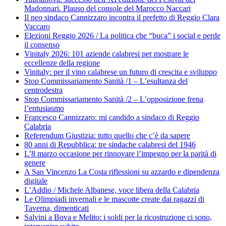
Madonnari. Plauso del console del Marocco Naccari
Il neo sindaco Cannizzaro incontra il prefetto di Reggio Clara
Vaccaro
Elezioni Reggio 2026 / La politica che “buca” i social e perde
il consenso
Vinitaly 2026: 101 aziende calabresi per mostrare le
eccellenze della regione
Vinitaly: per il vino calabrese un futuro di crescita e sviluppo
Stop Commissariamento Sanità /1 – L’esultanza del
centrodestra
Stop Commissariamento Sanità /2 – L’opposizione frena
l’entusiasmo
Francesco Cannizzaro: mi candido a sindaco di Reggio
Calabria
Referendum Giustizia: tutto quello che c’è da sapere
80 anni di Repubblica: tre sindache calabresi del 1946
L’8 marzo occasione per rinnovare l’impegno per la parità di
genere
A San Vincenzo La Costa riflessioni su azzardo e dipendenza
digitale
L’Addio / Michele Albanese, voce libera della Calabria
Le Olimpiadi invernali e le mascotte create dai ragazzi di
Taverna, dimenticati
Salvini a Bova e Melito: i soldi per la ricostruzione ci sono,