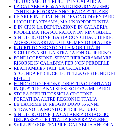
“IL TURISMO DEI RIFIUTI” IN CALABRIA
LA CALABRIA E 55 ANNI DI REGIONALISMO
TANTE LE RIFORME ANCORA DA ATTUARE
LE AREE INTERNE NON DEVONO DIVENTARE
LUOGHI FANTASMA, MA UN’OPPORTUNITÀ
È IN CRISI LA DEPURAZIONE IN CALABRIA
PROBLEMA TRASCURATO, NON RINVIABILE
SIN DI CROTONE, BASTA CON CHIACCHIERE:
ADESSO È ARRIVATO IL MOMENTO DI AGIRE
IL DIRITTO NEGATO ALLA MOBILITÀ IN
SICUREZZA SULLA STRADA IONIO-TIRRENO
FONDI COESIONE, SERVE RIPROGRAMMARE
RISORSE IN CALABRIA PER NON PERDERLE
REATI AMBIENTALI, LA CALABRIA
SECONDA PER IL CICLO NELLA GESTIONE DEI
RIFIUTI
FONDO DI COESIONE, OBIETTIVO LONTANO
IN QUATTRO ANNI SPESI SOLO 2,8 MILIARDI
STOP A RIFIUTI TOSSICI A CROTONE
PORTATI DA ALTRE REGIONI D’ITALIA
LE LACRIME DI REGGIO DOPO 55 ANNI
SERVANO DA MONITO PER IL FUTURO
SIN DI CROTONE, LA CALABRIA OSTAGGIO
DEL PASSATO E L’ITALIA RESPIRA VELENO
SVILUPPO SOSTENIBILE, CALABRIA ANCORA