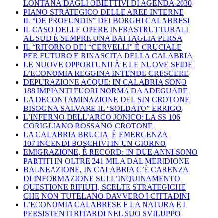
LONTANA DAGLI OBIETTIVI DI AGENDA 2030
PIANO STRATEGICO DELLE AREE INTERNE
IL “DE PROFUNDIS” DEI BORGHI CALABRESI
IL CASO DELLE OPERE INFRASTRUTTURALI
AL SUD È SEMPRE UNA BATTAGLIA PERSA
IL “RITORNO DEI “CERVELLI” È CRUCIALE
PER FUTURO E RINASCITA DELLA CALABRIA
LE NUOVE OPPORTUNITÀ E LE NUOVE SFIDE
L’ECONOMIA REGGINA INTENDE CRESCERE
DEPURAZIONE ACQUE: IN CALABRIA SONO
188 IMPIANTI FUORI NORMA DA ADEGUARE
LA DECONTAMINAZIONE DEL SIN CROTONE
BISOGNA SALVARE IL “SOLDATO” ERRIGO
L’INFERNO DELL’ARCO JONICO: LA SS 106
CORIGLIANO ROSSANO-CROTONE
LA CALABRIA BRUCIA, È EMERGENZA
107 INCENDI BOSCHIVI IN UN GIORNO
EMIGRAZIONE, È RECORD: IN DUE ANNI SONO
PARTITI IN OLTRE 241 MILA DAL MERIDIONE
BALNEAZIONE, IN CALABRIA C’È CARENZA
DI INFORMAZIONE SULL’INQUINAMENTO
QUESTIONE RIFIUTI, SCELTE STRATEGICHE
CHE NON TUTELANO DAVVERO I CITTADINI
L’ECONOMIA CALABRESE E LA NATURA E I
PERSISTENTI RITARDI NEL SUO SVILUPPO