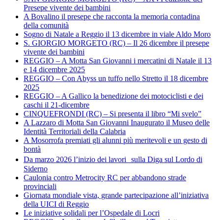
Presepe vivente dei bambini
A Bovalino il presepe che racconta la memoria contadina
della comunità
Sogno di Natale a Reggio il 13 dicembre in viale Aldo Moro
S. GIORGIO MORGETO (RC) – Il 26 dicembre il presepe
vivente dei bambini
REGGIO – A Motta San Giovanni i mercatini di Natale il 13
e 14 dicembre 2025
REGGIO – Con Abyss un tuffo nello Stretto il 18 dicembre
2025
REGGIO – A Gallico la benedizione dei motociclisti e dei
caschi il 21-dicembre
CINQUEFRONDI (RC) – Si presenta il libro “Mi svelo”
A Lazzaro di Motta San Giovanni Inaugurato il Museo delle
Identità Territoriali della Calabria
A Mosorrofa premiati gli alunni più meritevoli e un gesto di
bontà
Da marzo 2026 l’inizio dei lavori sulla Diga sul Lordo di
Siderno
Caulonia contro Metrocity RC per abbandono strade
provinciali
Giornata mondiale vista, grande partecipazione all’iniziativa
della UICI di Reggio
Le iniziative solidali per l’Ospedale di Locri