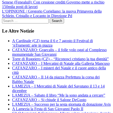
Navigazione
Senese (Fenealuil): Con cessione crediti Governo mette a rischio
150mila posti di lavori
articoli
L’OPINIONE / Gregorio Corigliano: la nuova Primavera della
Schlein. Cristallo e Locanto in Direzione Pd
Le Altre Notizie
A Cardinale (CZ) torna il 6 e 7 agosto il Festival di
‘nTramenti: arte in piazza
CATANZARO: Graecalis – il folle volo oggi al Complesso
monumentale San Giovanni
Torre di Ruggiero (CZ) – “Riconosci cristiano la tua dignità”
CATANZARO – I Mercatini di Natale alla Galleria Mancuso
CATANZARO – I misteri del Natale e il cuore antico della
città
CATANZARO – Il 14 da piazza Prefettura la corsa dei
Babbo Natale
LAMEZIA – I Mercatini di Natale del Savutano il 13 e 14
dicembre
LAMEZIA – Sabato il libro “Me la sono andata a cercare”
CATANZARO – Si chiude il Salone DeGusto
LAMEZIA – Successo per la sesta giornata di donazione Avis
A Lamezia la Festa di San Giovanni Paolo II