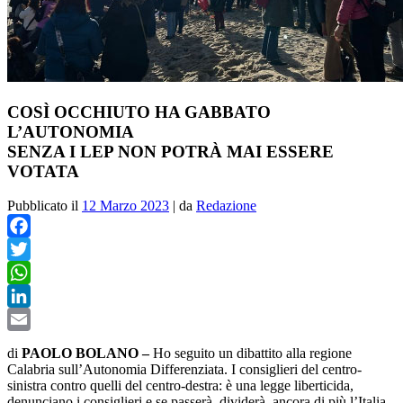
COSÌ OCCHIUTO HA GABBATO
L’AUTONOMIA
SENZA I LEP NON POTRÀ MAI ESSERE
VOTATA
Pubblicato il
12 Marzo 2023
|
da
Redazione
Facebook
Twitter
WhatsApp
LinkedIn
Email
di
PAOLO BOLANO –
H
o seguito un dibattito alla regione
Calabria sull’Autonomia Differenziata. I consiglieri del centro-
sinistra contro quelli del centro-destra: è una legge liberticida,
denunciano i consiglieri e se passerà, dividerà
ancora di più l’Italia.