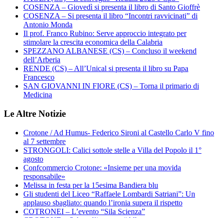
COSENZA – Giovedì si presenta il libro di Santo Gioffrè
COSENZA – Si presenta il libro “Incontri ravvicinati” di
Antonio Monda
Il prof. Franco Rubino: Serve approccio integrato per
stimolare la crescita economica della Calabria
SPEZZANO ALBANESE (CS) – Concluso il weekend
dell’Arberia
RENDE (CS) – All’Unical si presenta il libro su Papa
Francesco
SAN GIOVANNI IN FIORE (CS) – Torna il primario di
Medicina
Le Altre Notizie
Crotone / Ad Humus- Federico Sironi al Castello Carlo V fino
al 7 settembre
STRONGOLI: Calici sottole stelle a Villa del Popolo il 1°
agosto
Confcommercio Crotone: «Insieme per una movida
responsabile»
Melissa in festa per la 15esima Bandiera blu
Gli studenti del Liceo “Raffaele Lombardi Satriani”: Un
applauso sbagliato: quando l’ironia supera il rispetto
COTRONEI – L’evento “Sila Scienza”