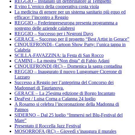
REGGIO – Installato un defibrillatore al Tempietto
Il vino L’eroico della cooperativa costa viola
La medicina di genere per un sistema sanitario più equo ed
efficace: l’incontro a Reggio
REGGIO – Federimpreseuropa presenta programma a
sostegno delle aziende calabresi
REGGIO – Successo per i Negroni Days
GERACE – Successo per il progetto “Best Artist in Gerace”
CINQUEFRONDI– Cartoon Show Party: l’unica tappa in
Calabria
SCILLA-FAVAZZINA: la Festa di San Rocco
CAMINI – La mostra “Non dista” di Fabio Adani
CINQUEFRONDI (RC) – Domenica la sagra contadina
REGGIO – Inaugurato il nuovo Lungomare Cicerone di
Lazzaro
Successo a Reggio per l’anteprima del Concorso dei
Madonnari di Taurianova.
GERACE – La 25esima edizione di Borgo Incantato
DeaFest / Luisa Corna a Calanna 24 luglio
A Rosarno si celebra l’incoronazione della Madonna di
Patmos
SIDERNO – Dal 25 luglio “Immersi nel Blu-Festival del
Mare”
Presentato il Roccella Jazz Festival
MOSORROFA (RC) – Giovedì s’inaugura il murales