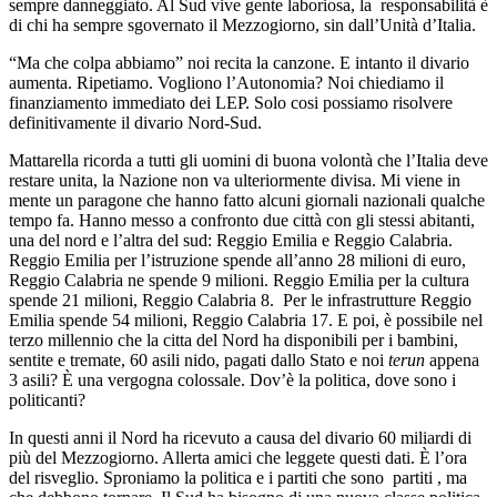
sempre danneggiato. Al Sud vive gente laboriosa, la
responsabilità è
di chi ha sempre sgovernato il Mezzogiorno, sin dall’Unità d’Italia.
“Ma che colpa abbiamo” noi recita la canzone. E intanto il divario
aumenta. Ripetiamo. Vogliono l’Autonomia? Noi chiediamo il
finanziamento immediato dei LEP. Solo cosi possiamo risolvere
definitivamente il divario Nord-Sud.
Mattarella ricorda a tutti gli uomini di buona volontà che l’Italia deve
restare unita, la Nazione non va ulteriormente divisa. Mi viene in
mente un paragone che hanno fatto alcuni giornali nazionali qualche
tempo fa. Hanno messo a confronto due città con gli stessi abitanti,
una del nord e l’altra del sud: Reggio Emilia e Reggio Calabria.
Reggio Emilia per l’istruzione spende all’anno 28 milioni di euro,
Reggio Calabria ne spende 9 milioni. Reggio Emilia per la cultura
spende 21 milioni, Reggio Calabria 8.
Per le infrastrutture Reggio
Emilia spende 54 milioni, Reggio Calabria 17. E poi, è possibile nel
terzo millennio che la citta del Nord ha disponibili per i bambini,
sentite e tremate, 60 asili nido, pagati dallo Stato e noi
terun
appena
3 asili? È una vergogna colossale. Dov’è la politica, dove sono i
politicanti?
In questi anni il Nord ha ricevuto a causa del divario 60 miliardi di
più del Mezzogiorno. Allerta amici che leggete questi dati. È l’ora
del risveglio. Sproniamo la politica e i partiti che sono
partiti , ma