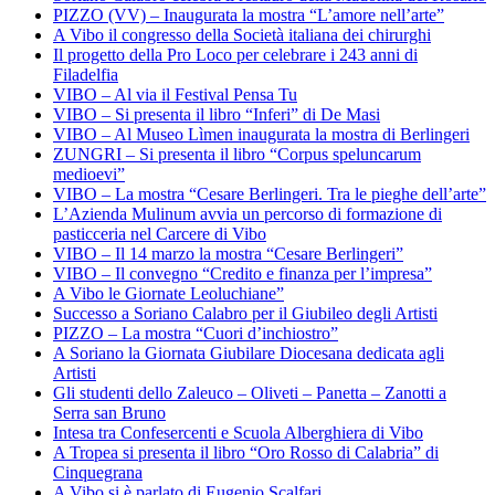
PIZZO (VV) – Inaugurata la mostra “L’amore nell’arte”
A Vibo il congresso della Società italiana dei chirurghi
Il progetto della Pro Loco per celebrare i 243 anni di
Filadelfia
VIBO – Al via il Festival Pensa Tu
VIBO – Si presenta il libro “Inferi” di De Masi
VIBO – Al Museo Lìmen inaugurata la mostra di Berlingeri
ZUNGRI – Si presenta il libro “Corpus speluncarum
medioevi”
VIBO – La mostra “Cesare Berlingeri. Tra le pieghe dell’arte”
L’Azienda Mulinum avvia un percorso di formazione di
pasticceria nel Carcere di Vibo
VIBO – Il 14 marzo la mostra “Cesare Berlingeri”
VIBO – Il convegno “Credito e finanza per l’impresa”
A Vibo le Giornate Leoluchiane”
Successo a Soriano Calabro per il Giubileo degli Artisti
PIZZO – La mostra “Cuori d’inchiostro”
A Soriano la Giornata Giubilare Diocesana dedicata agli
Artisti
Gli studenti dello Zaleuco – Oliveti – Panetta – Zanotti a
Serra san Bruno
Intesa tra Confesercenti e Scuola Alberghiera di Vibo
A Tropea si presenta il libro “Oro Rosso di Calabria” di
Cinquegrana
A Vibo si è parlato di Eugenio Scalfari