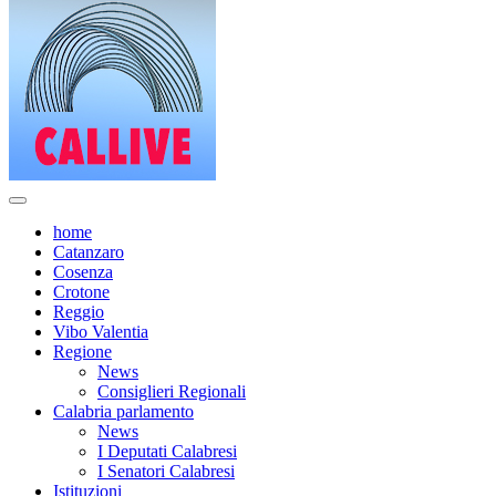
home
Catanzaro
Cosenza
Crotone
Reggio
Vibo Valentia
Regione
News
Consiglieri Regionali
Calabria parlamento
News
I Deputati Calabresi
I Senatori Calabresi
Istituzioni