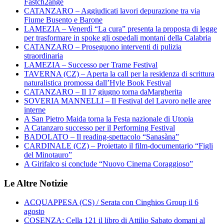
Fastch2ange
CATANZARO – Aggiudicati lavori depurazione tra via
Fiume Busento e Barone
LAMEZIA – Venerdì “La cura” presenta la proposta di legge
per trasformare in spoke gli ospedali montani della Calabria
CATANZARO – Proseguono interventi di pulizia
straordinaria
LAMEZIA – Successo per Trame Festival
TAVERNA (CZ) – Aperta la call per la residenza di scrittura
naturalistica promossa dall’Hyle Book Festival
CATANZARO – Il 17 giugno torna daMargherita
SOVERIA MANNELLI – Il Festival del Lavoro nelle aree
interne
A San Pietro Maida torna la Festa nazionale di Utopia
A Catanzaro successo per il Performing Festival
BADOLATO – Il reading-spettacolo “Sanasàna”
CARDINALE (CZ) – Proiettato il film-documentario “Figli
del Minotauro”
A Girifalco si conclude “Nuovo Cinema Coraggioso”
Le Altre Notizie
ACQUAPPESA (CS) / Serata con Cinghios Group il 6
agosto
COSENZA: Cella 121 il libro di Attilio Sabato domani al