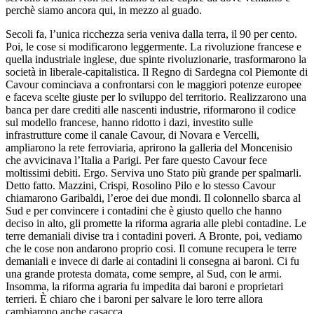
perchè siamo ancora qui, in mezzo al guado.
Secoli fa, l’unica ricchezza seria veniva dalla terra, il 90 per cento.
Poi, le cose si modificarono leggermente. La rivoluzione francese e
quella industriale inglese, due spinte rivoluzionarie, trasformarono la
società in liberale-capitalistica. Il Regno di Sardegna col Piemonte di
Cavour cominciava a confrontarsi con le maggiori potenze europee
e faceva scelte giuste per lo sviluppo del territorio. Realizzarono una
banca per dare crediti alle nascenti industrie, riformarono il codice
sul modello francese, hanno ridotto i dazi, investito sulle
infrastrutture come il canale Cavour, di Novara e Vercelli,
ampliarono la rete ferroviaria, aprirono la galleria del Moncenisio
che avvicinava l’Italia a Parigi. Per fare questo Cavour fece
moltissimi debiti. Ergo. Serviva uno Stato più grande per spalmarli.
Detto fatto. Mazzini, Crispi, Rosolino Pilo e lo stesso Cavour
chiamarono Garibaldi, l’eroe dei due mondi. Il colonnello sbarca al
Sud e per convincere i contadini che è giusto quello che hanno
deciso in alto, gli promette la riforma agraria alle plebi contadine. Le
terre demaniali divise tra i contadini poveri. A Bronte, poi, vediamo
che le cose non andarono proprio cosi. Il comune recupera le terre
demaniali e invece di darle ai contadini li consegna ai baroni. Ci fu
una grande protesta domata, come sempre, al Sud, con le armi.
Insomma, la riforma agraria fu impedita dai baroni e proprietari
terrieri. È chiaro che i baroni per salvare le loro terre allora
cambiarono anche casacca.