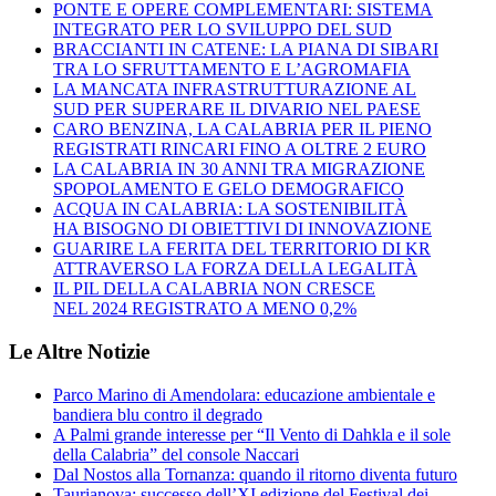
PONTE E OPERE COMPLEMENTARI: SISTEMA
INTEGRATO PER LO SVILUPPO DEL SUD
BRACCIANTI IN CATENE: LA PIANA DI SIBARI
TRA LO SFRUTTAMENTO E L’AGROMAFIA
LA MANCATA INFRASTRUTTURAZIONE AL
SUD PER SUPERARE IL DIVARIO NEL PAESE
CARO BENZINA, LA CALABRIA PER IL PIENO
REGISTRATI RINCARI FINO A OLTRE 2 EURO
LA CALABRIA IN 30 ANNI TRA MIGRAZIONE
SPOPOLAMENTO E GELO DEMOGRAFICO
ACQUA IN CALABRIA: LA SOSTENIBILITÀ
HA BISOGNO DI OBIETTIVI DI INNOVAZIONE
GUARIRE LA FERITA DEL TERRITORIO DI KR
ATTRAVERSO LA FORZA DELLA LEGALITÀ
IL PIL DELLA CALABRIA NON CRESCE
NEL 2024 REGISTRATO A MENO 0,2%
Le Altre Notizie
Parco Marino di Amendolara: educazione ambientale e
bandiera blu contro il degrado
A Palmi grande interesse per “Il Vento di Dahkla e il sole
della Calabria” del console Naccari
Dal Nostos alla Tornanza: quando il ritorno diventa futuro
Taurianova: successo dell’XI edizione del Festival dei