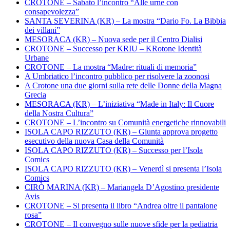
CROTONE – Sabato l’incontro “Alle urne con
consapevolezza”
SANTA SEVERINA (KR) – La mostra “Dario Fo. La Bibbia
dei villani”
MESORACA (KR) – Nuova sede per il Centro Dialisi
CROTONE – Successo per KRIU – KRotone Identità
Urbane
CROTONE – La mostra “Madre: rituali di memoria”
A Umbriatico l’incontro pubblico per risolvere la zoonosi
A Crotone una due giorni sulla rete delle Donne della Magna
Grecia
MESORACA (KR) – L’iniziativa “Made in Italy: Il Cuore
della Nostra Cultura”
CROTONE – L’incontro su Comunità energetiche rinnovabili
ISOLA CAPO RIZZUTO (KR) – Giunta approva progetto
esecutivo della nuova Casa della Comunità
ISOLA CAPO RIZZUTO (KR) – Successo per l’Isola
Comics
ISOLA CAPO RIZZUTO (KR) – Venerdì si presenta l’Isola
Comics
CIRÒ MARINA (KR) – Mariangela D’Agostino presidente
Avis
CROTONE – Si presenta il libro “Andrea oltre il pantalone
rosa”
CROTONE – Il convegno sulle nuove sfide per la pediatria