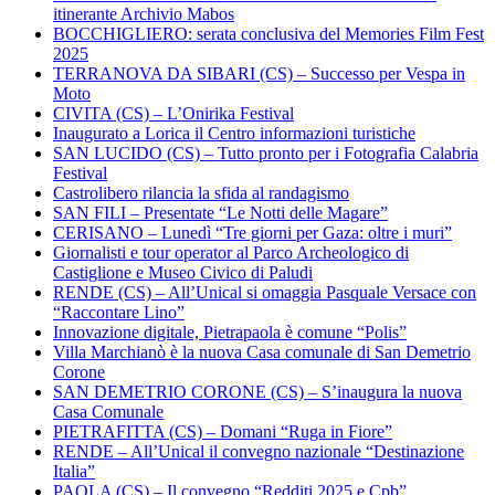
itinerante Archivio Mabos
BOCCHIGLIERO: serata conclusiva del Memories Film Fest
2025
TERRANOVA DA SIBARI (CS) – Successo per Vespa in
Moto
CIVITA (CS) – L’Onirika Festival
Inaugurato a Lorica il Centro informazioni turistiche
SAN LUCIDO (CS) – Tutto pronto per i Fotografia Calabria
Festival
Castrolibero rilancia la sfida al randagismo
SAN FILI – Presentate “Le Notti delle Magare”
CERISANO – Lunedì “Tre giorni per Gaza: oltre i muri”
Giornalisti e tour operator al Parco Archeologico di
Castiglione e Museo Civico di Paludi
RENDE (CS) – All’Unical si omaggia Pasquale Versace con
“Raccontare Lino”
Innovazione digitale, Pietrapaola è comune “Polis”
Villa Marchianò è la nuova Casa comunale di San Demetrio
Corone
SAN DEMETRIO CORONE (CS) – S’inaugura la nuova
Casa Comunale
PIETRAFITTA (CS) – Domani “Ruga in Fiore”
RENDE – All’Unical il convegno nazionale “Destinazione
Italia”
PAOLA (CS) – Il convegno “Redditi 2025 e Cpb”