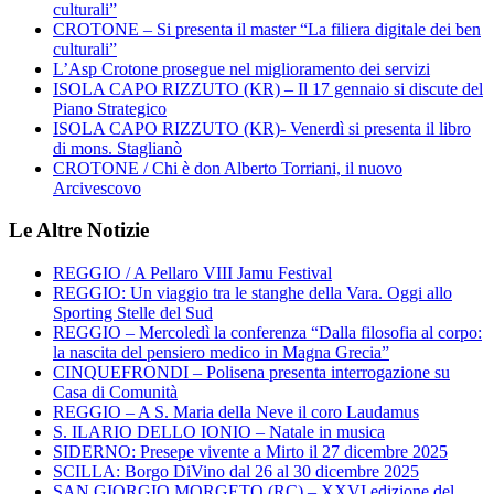
culturali”
CROTONE – Si presenta il master “La filiera digitale dei ben
culturali”
L’Asp Crotone prosegue nel miglioramento dei servizi
ISOLA CAPO RIZZUTO (KR) – Il 17 gennaio si discute del
Piano Strategico
ISOLA CAPO RIZZUTO (KR)- Venerdì si presenta il libro
di mons. Staglianò
CROTONE / Chi è don Alberto Torriani, il nuovo
Arcivescovo
Le Altre Notizie
REGGIO / A Pellaro VIII Jamu Festival
REGGIO: Un viaggio tra le stanghe della Vara. Oggi allo
Sporting Stelle del Sud
REGGIO – Mercoledì la conferenza “Dalla filosofia al corpo:
la nascita del pensiero medico in Magna Grecia”
CINQUEFRONDI – Polisena presenta interrogazione su
Casa di Comunità
REGGIO – A S. Maria della Neve il coro Laudamus
S. ILARIO DELLO IONIO – Natale in musica
SIDERNO: Presepe vivente a Mirto il 27 dicembre 2025
SCILLA: Borgo DiVino dal 26 al 30 dicembre 2025
SAN GIORGIO MORGETO (RC) – XXVI edizione del