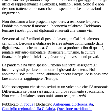
uffici di rappresentanza a Bruxelles, buttano i soldi. Sono lì e non
riescono trattenere il denaro che non spendono. Le altre nazioni
ringraziano.
Non riusciamo a fare progetti a spendere, a realizzare le opere.
Dobbiamo mettere il motore all’economia calabrese. Dobbiamo
fermare i nostri giovani diplomati e laureati che vanno via.
Servono al sud 3 milioni di posti di lavoro, in Calabria almeno
centomila. Bisogna rivitalizzare le aree interne cominciando dalla
digitalizzazione che manca. Continuare a produrre cibo di qualità,
puntare sull’agro-alimentare. Rilanciare il turismo, la cultura,
finanziare le piccole iniziative, favorire gli investimenti privati.
La pandemia ha visto spesso il ritorno alla terra: assegnare gli
incentivi giusti per fare innamorare i giovani della terra. Noi
abbiamo il sole tutto l’anno, abbiamo ancora l’acqua, ce la possiamo
fare ancora a
raggiungere l’Europa.
Molti sostengono che siamo seduti su un vulcano e che l’Autonomia
Differenziata se passa sarà ancora un provvedimento spaccaItalia.
Non credo. I calabresi sono uniti sanno reagire.
(pab)
Pubblicato in
Focus
|
Etichettato
Autonomia diofferenziata
,
Consiglio regionale della Calabria
,
Quetsione meridionale