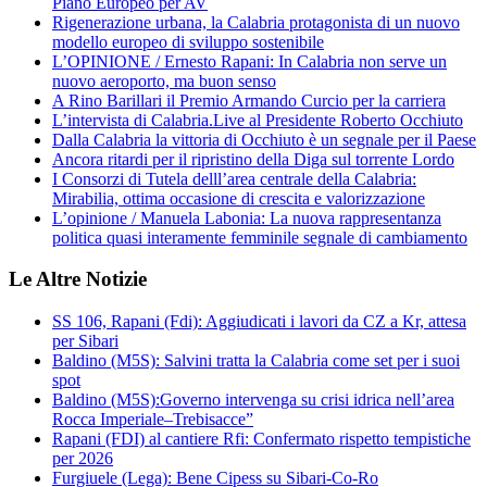
Piano Europeo per AV
Rigenerazione urbana, la Calabria protagonista di un nuovo
modello europeo di sviluppo sostenibile
L’OPINIONE / Ernesto Rapani: In Calabria non serve un
nuovo aeroporto, ma buon senso
A Rino Barillari il Premio Armando Curcio per la carriera
L’intervista di Calabria.Live al Presidente Roberto Occhiuto
Dalla Calabria la vittoria di Occhiuto è un segnale per il Paese
Ancora ritardi per il ripristino della Diga sul torrente Lordo
I Consorzi di Tutela delll’area centrale della Calabria:
Mirabilia, ottima occasione di crescita e valorizzazione
L’opinione / Manuela Labonia: La nuova rappresentanza
politica quasi interamente femminile segnale di cambiamento
Le Altre Notizie
SS 106, Rapani (Fdi): Aggiudicati i lavori da CZ a Kr, attesa
per Sibari
Baldino (M5S): Salvini tratta la Calabria come set per i suoi
spot
Baldino (M5S):Governo intervenga su crisi idrica nell’area
Rocca Imperiale–Trebisacce”
Rapani (FDI) al cantiere Rfi: Confermato rispetto tempistiche
per 2026
Furgiuele (Lega): Bene Cipess su Sibari-Co-Ro