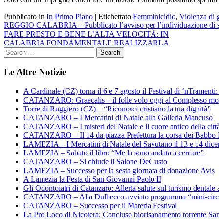
Pubblicato in
In Primo Piano
|
Etichettato
Femminicidio
,
Violenza di 
Navigazione
REGGIO CALABRIA – Pubblicato l’avviso per l’individuazione di sogge
FARE PRESTO E BENE L’ALTA VELOCITÀ: IN
articoli
CALABRIA FONDAMENTALE REALIZZARLA
Le Altre Notizie
A Cardinale (CZ) torna il 6 e 7 agosto il Festival di ‘nTramenti: 
CATANZARO: Graecalis – il folle volo oggi al Complesso m
Torre di Ruggiero (CZ) – “Riconosci cristiano la tua dignità”
CATANZARO – I Mercatini di Natale alla Galleria Mancuso
CATANZARO – I misteri del Natale e il cuore antico della citt
CATANZARO – Il 14 da piazza Prefettura la corsa dei Babbo 
LAMEZIA – I Mercatini di Natale del Savutano il 13 e 14 dic
LAMEZIA – Sabato il libro “Me la sono andata a cercare”
CATANZARO – Si chiude il Salone DeGusto
LAMEZIA – Successo per la sesta giornata di donazione Avis
A Lamezia la Festa di San Giovanni Paolo II
Gli Odontoiatri di Catanzaro: Allerta salute sul turismo dentale a
CATANZARO – Alla Dulbecco avviato programma “mini-circol
CATANZARO – Successo per il Materia Festival
La Pro Loco di Nicotera: Concluso biorisanamento torrente Sa