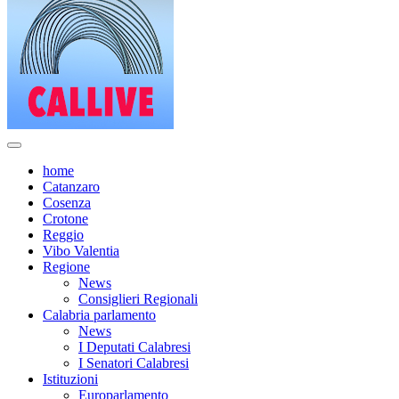
home
Catanzaro
Cosenza
Crotone
Reggio
Vibo Valentia
Regione
News
Consiglieri Regionali
Calabria parlamento
News
I Deputati Calabresi
I Senatori Calabresi
Istituzioni
Europarlamento