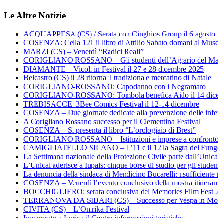
Le Altre Notizie
ACQUAPPESA (CS) / Serata con Cinghios Group il 6 agosto
COSENZA: Cella 121 il libro di Attilio Sabato domani al Mus
MARZI (CS) – Venerdì “Radici Reali”
CORIGLIANO ROSSANO – Gli studenti dell’Agrario del Majo
DIAMANTE – Vicoli in Festival il 27 e 28 dicembre 2025
Belcastro (CS) il 28 ritorna il tradizionale mercatino di Natale
CORIGLIANO-ROSSANO: Capodanno con i Negramaro
CORIGLIANO-ROSSANO: Tombola benefica Aido il 14 dic
TREBISACCE: 3Bee Comics Festival il 12-14 dicembre
COSENZA – Due giornate dedicate alla prevenzione delle infez
A Corigliano Rossano successo per il Clementina Festival
COSENZA – Si presenta il libro “L’orologiaio di Brest”
CORIGLIANO ROSSANO – Istituzioni e imprese a confronto su
CAMIGLIATELLO SILANO – L’11 e il 12 la Sagra del Fung
La Settimana nazionale della Protezione Civile parte dall’Unica
L’Unical aderisce a Iupals: cinque borse di studio per gli student
La denuncia della sindaca di Mendicino Bucarelli: nsufficiente r
COSENZA – Venerdì l’evento conclusivo della mostra itineran
BOCCHIGLIERO: serata conclusiva del Memories Film Fest 
TERRANOVA DA SIBARI (CS) – Successo per Vespa in Mo
CIVITA (CS) – L’Onirika Festival
Inaugurato a Lorica il Centro informazioni turistiche