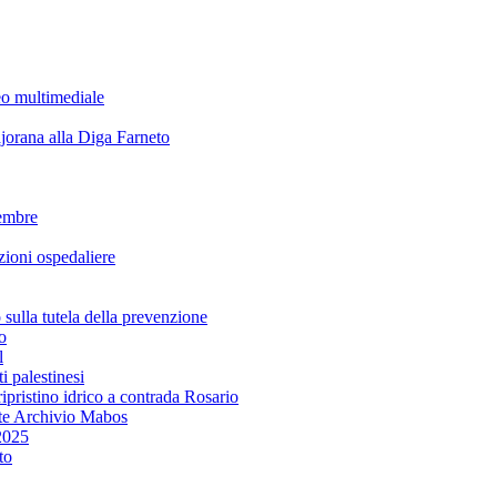
eo multimediale
rana alla Diga Farneto
embre
ioni ospedaliere
lla tutela della prevenzione
o
l
i palestinesi
ipristino idrico a contrada Rosario
te Archivio Mabos
2025
to