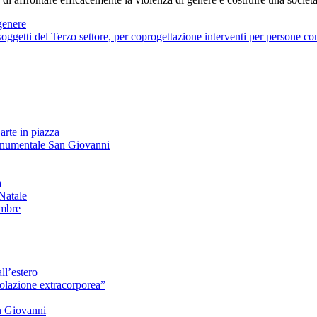
genere
tti del Terzo settore, per coprogettazione interventi per persone con
arte in piazza
onumentale San Giovanni
à
Natale
embre
ll’estero
azione extracorporea”
n Giovanni