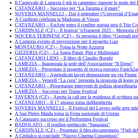
Il Carnevale di Lamezia è già in cammino: riaperte le porte del 
CATANZARO – Successo per “La Taranta e il mare”
SOVERIA MANNELLI – Dal 4 settembre l’Università d’Estate 
A Conflenti celebrata la Madonna di Visora
CATANZARO – EstArte entro il confine questa sera il Trio Co
CARDINALE (CZ) – Il festival ‘nTramenti 2025 – Memoria c
NOCERA TERINESE (CZ) – Si presenta il libro “Giornali prig
A Lamezia evento di prevenzione per il progetto Gap
MONTAURO (CZ) – Torna la Notte Azzurra
GIZZERIA (CZ) – La Sagra Patati, Pipi e Mulingiani
CATANZARO LIDO – Il libro di Claudio Borghi
LAMEZIA – Inaugurata la sede dell’Associazione “Il Dono”
LAMEZIA – Presentato il progetto di ricerca europeo Fastch2
CATANZARO – Aggiudicati lavori depurazione tra via Fiume
LAMEZIA – Venerdì “La cura” presenta la proposta di legge per
CATANZARO – Proseguono interventi di pulizia straordinaria
LAMEZIA – Successo per Trame Festival
TAVERNA (CZ) – Aperta la call per la residenza di scrittura na
CATANZARO – Il 17 giugno torna daMargherita
SOVERIA MANNELLI – Il Festival del Lavoro nelle aree inte
A San Pietro Maida torna la Festa nazionale di Utopia
A Catanzaro successo per il Performing Festival
BADOLATO – Il reading-spettacolo “Sanasàna”
CARDINALE (CZ) – Proiettato il film-documentario “Figli de
A Girifalco si conclude “Nuovo Cinema Coraggioso”