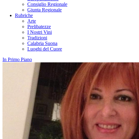
Consiglio Regionale
Giunta Regionale
Rubriche
Arte
Prelibatezze
I Nostri Vini
Tradizioni
Calabria Suona
Luoghi del Cuore
In Primo Piano