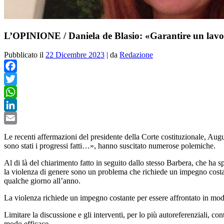
L’OPINIONE / Daniela de Blasio: «Garantire un lavoro 
Pubblicato il
22 Dicembre 2023
|
da
Redazione
Facebook
Twitter
WhatsApp
LinkedIn
Email
Le recenti affermazioni del presidente della Corte costituzionale, Au
sono stati i progressi fatti…», hanno suscitato numerose polemiche.
Al di là del chiarimento fatto in seguito dallo stesso Barbera, che ha s
la violenza di genere sono un problema che richiede un impegno costant
qualche giorno all’anno.
La violenza richiede un impegno costante per essere affrontato in modo
Limitare la discussione e gli interventi, per lo più autoreferenziali, co
modo efficace.