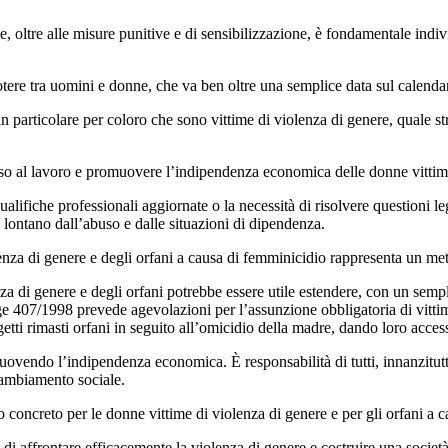
 oltre alle misure punitive e di sensibilizzazione, è fondamentale indiv
ere tra uomini e donne, che va ben oltre una semplice data sul calendar
n particolare per coloro che sono vittime di violenza di genere, quale
sso al lavoro e promuovere l’indipendenza economica delle donne vittime
lifiche professionali aggiornate o la necessità di risolvere questioni leg
 lontano dall’abuso e dalle situazioni di dipendenza.
enza di genere e degli orfani a causa di femminicidio rappresenta un me
enza di genere e degli orfani potrebbe essere utile estendere, con un semp
gge 407/1998 prevede agevolazioni per l’assunzione obbligatoria di vittim
ggetti rimasti orfani in seguito all’omicidio della madre, dando loro ac
ovendo l’indipendenza economica. È responsabilità di tutti, innanzitutt
cambiamento sociale.
concreto per le donne vittime di violenza di genere e per gli orfani a 
affrontare efficacemente la violenza di genere e costruire una società 