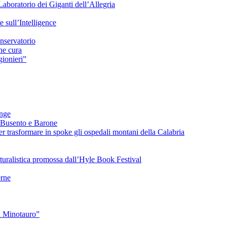
Laboratorio dei Giganti dell’Allegria
sull’Intelligence
nservatorio
he cura
ionieri”
ange
 Busento e Barone
 trasformare in spoke gli ospedali montani della Calabria
turalistica promossa dall’Hyle Book Festival
rne
l Minotauro”