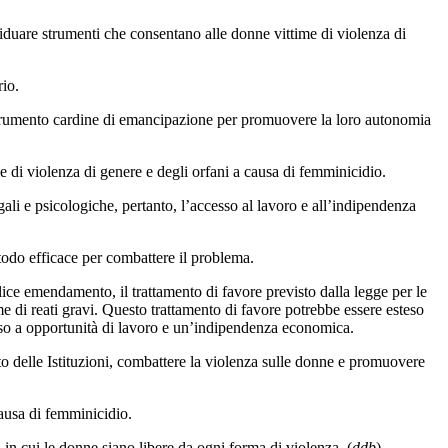
iduare strumenti che consentano alle donne vittime di violenza di
io.
 strumento cardine di emancipazione per promuovere la loro autonomia
 di violenza di genere e degli orfani a causa di femminicidio.
ali e psicologiche, pertanto, l’accesso al lavoro e all’indipendenza
todo efficace per combattere il problema.
lice emendamento, il trattamento di favore previsto dalla legge per le
e di reati gravi. Questo trattamento di favore potrebbe essere esteso
cesso a opportunità di lavoro e un’indipendenza economica.
o delle Istituzioni, combattere la violenza sulle donne e promuovere
causa di femminicidio.
in cui le donne siano libere da ogni forma di violenza. (
ddb
)