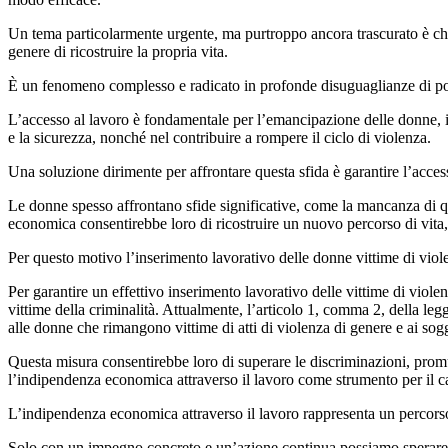
Un tema particolarmente urgente, ma purtroppo ancora trascurato è che,
genere di ricostruire la propria vita.
È un fenomeno complesso e radicato in profonde disuguaglianze di pot
L’accesso al lavoro è fondamentale per l’emancipazione delle donne, i
e la sicurezza, nonché nel contribuire a rompere il ciclo di violenza.
Una soluzione dirimente per affrontare questa sfida è garantire l’acce
Le donne spesso affrontano sfide significative, come la mancanza di qua
economica consentirebbe loro di ricostruire un nuovo percorso di vita,
Per questo motivo l’inserimento lavorativo delle donne vittime di viol
Per garantire un effettivo inserimento lavorativo delle vittime di viol
vittime della criminalità. Attualmente, l’articolo 1, comma 2, della le
alle donne che rimangono vittime di atti di violenza di genere e ai so
Questa misura consentirebbe loro di superare le discriminazioni, promu
l’indipendenza economica attraverso il lavoro come strumento per il 
L’indipendenza economica attraverso il lavoro rappresenta un percorso 
Solo con un impegno concreto e un’azione continua possiamo sperare di 