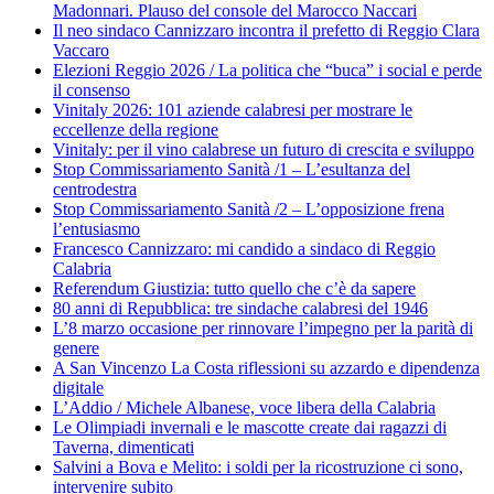
Madonnari. Plauso del console del Marocco Naccari
Il neo sindaco Cannizzaro incontra il prefetto di Reggio Clara
Vaccaro
Elezioni Reggio 2026 / La politica che “buca” i social e perde
il consenso
Vinitaly 2026: 101 aziende calabresi per mostrare le
eccellenze della regione
Vinitaly: per il vino calabrese un futuro di crescita e sviluppo
Stop Commissariamento Sanità /1 – L’esultanza del
centrodestra
Stop Commissariamento Sanità /2 – L’opposizione frena
l’entusiasmo
Francesco Cannizzaro: mi candido a sindaco di Reggio
Calabria
Referendum Giustizia: tutto quello che c’è da sapere
80 anni di Repubblica: tre sindache calabresi del 1946
L’8 marzo occasione per rinnovare l’impegno per la parità di
genere
A San Vincenzo La Costa riflessioni su azzardo e dipendenza
digitale
L’Addio / Michele Albanese, voce libera della Calabria
Le Olimpiadi invernali e le mascotte create dai ragazzi di
Taverna, dimenticati
Salvini a Bova e Melito: i soldi per la ricostruzione ci sono,
intervenire subito