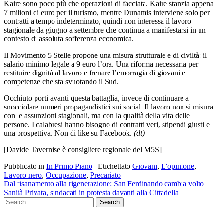
Kaire sono poco più che operazioni di facciata. Kaire stanzia appena
7 milioni di euro per il turismo, mentre Dunamis interviene solo per
contratti a tempo indeterminato, quindi non interessa il lavoro
stagionale da giugno a settembre che continua a manifestarsi in un
contesto di assoluta sofferenza economica.
Il Movimento 5 Stelle propone una misura strutturale e di civiltà: il
salario minimo legale a 9 euro l’ora. Una riforma necessaria per
restituire dignità al lavoro e frenare l’emorragia di giovani e
competenze che sta svuotando il Sud.
Occhiuto porti avanti questa battaglia, invece di continuare a
snocciolare numeri propagandistici sui social. Il lavoro non si misura
con le assunzioni stagionali, ma con la qualità della vita delle
persone. I calabresi hanno bisogno di contratti veri, stipendi giusti e
una prospettiva. Non di like su Facebook.
(dt)
[Davide Tavernise è consigliere regionale del M5S]
Pubblicato in
In Primo Piano
|
Etichettato
Giovani
,
L'opinione
,
Lavoro nero
,
Occupazione
,
Precariato
Navigazione
Dal risanamento alla rigenerazione: San Ferdinando cambia volto
Sanità Privata, sindacati in protesta davanti alla Cittadella
articoli