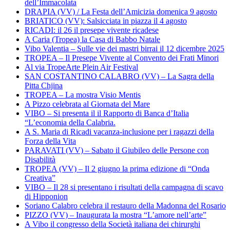
dell’Immacolata
DRAPIA (VV) / La Festa dell’Amicizia domenica 9 agosto
BRIATICO (VV): Salsicciata in piazza il 4 agosto
RICADI: il 26 il presepe vivente ricadese
A Caria (Tropea) la Casa di Babbo Natale
Vibo Valentia – Sulle vie dei mastri birrai il 12 dicembre 2025
TROPEA – Il Presepe Vivente al Convento dei Frati Minori
Al via TropeArte Plein Air Festival
SAN COSTANTINO CALABRO (VV) – La Sagra della
Pitta Chjina
TROPEA – La mostra Visio Mentis
A Pizzo celebrata al Giornata del Mare
VIBO – Si presenta il il Rapporto di Banca d’Italia
“L’economia della Calabria.
A S. Maria di Ricadi vacanza-inclusione per i ragazzi della
Forza della Vita
PARAVATI (VV) – Sabato il Giubileo delle Persone con
Disabilità
TROPEA (VV) – Il 2 giugno la prima edizione di “Onda
Creativa”
VIBO – Il 28 si presentano i risultati della campagna di scavo
di Hipponion
Soriano Calabro celebra il restauro della Madonna del Rosario
PIZZO (VV) – Inaugurata la mostra “L’amore nell’arte”
A Vibo il congresso della Società italiana dei chirurghi