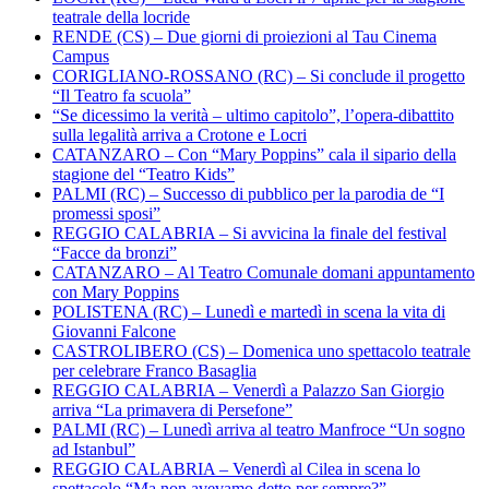
teatrale della locride
RENDE (CS) – Due giorni di proiezioni al Tau Cinema
Campus
CORIGLIANO-ROSSANO (RC) – Si conclude il progetto
“Il Teatro fa scuola”
“Se dicessimo la verità – ultimo capitolo”, l’opera-dibattito
sulla legalità arriva a Crotone e Locri
CATANZARO – Con “Mary Poppins” cala il sipario della
stagione del “Teatro Kids”
PALMI (RC) – Successo di pubblico per la parodia de “I
promessi sposi”
REGGIO CALABRIA – Si avvicina la finale del festival
“Facce da bronzi”
CATANZARO – Al Teatro Comunale domani appuntamento
con Mary Poppins
POLISTENA (RC) – Lunedì e martedì in scena la vita di
Giovanni Falcone
CASTROLIBERO (CS) – Domenica uno spettacolo teatrale
per celebrare Franco Basaglia
REGGIO CALABRIA – Venerdì a Palazzo San Giorgio
arriva “La primavera di Persefone”
PALMI (RC) – Lunedì arriva al teatro Manfroce “Un sogno
ad Istanbul”
REGGIO CALABRIA – Venerdì al Cilea in scena lo
spettacolo “Ma non avevamo detto per sempre?”