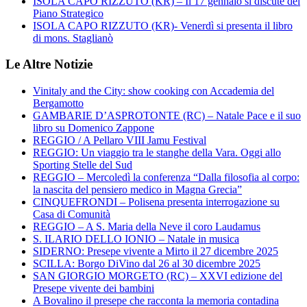
ISOLA CAPO RIZZUTO (KR) – Il 17 gennaio si discute del
Piano Strategico
ISOLA CAPO RIZZUTO (KR)- Venerdì si presenta il libro
di mons. Staglianò
Le Altre Notizie
Vinitaly and the City: show cooking con Accademia del
Bergamotto
GAMBARIE D’ASPROTONTE (RC) – Natale Pace e il suo
libro su Domenico Zappone
REGGIO / A Pellaro VIII Jamu Festival
REGGIO: Un viaggio tra le stanghe della Vara. Oggi allo
Sporting Stelle del Sud
REGGIO – Mercoledì la conferenza “Dalla filosofia al corpo:
la nascita del pensiero medico in Magna Grecia”
CINQUEFRONDI – Polisena presenta interrogazione su
Casa di Comunità
REGGIO – A S. Maria della Neve il coro Laudamus
S. ILARIO DELLO IONIO – Natale in musica
SIDERNO: Presepe vivente a Mirto il 27 dicembre 2025
SCILLA: Borgo DiVino dal 26 al 30 dicembre 2025
SAN GIORGIO MORGETO (RC) – XXVI edizione del
Presepe vivente dei bambini
A Bovalino il presepe che racconta la memoria contadina