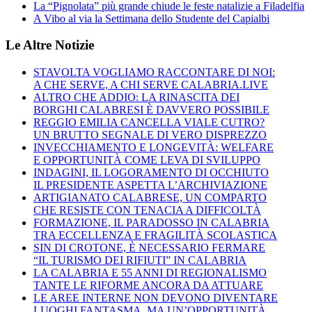
La “Pignolata” più grande chiude le feste natalizie a Filadelfia
A Vibo al via la Settimana dello Studente del Capialbi
Le Altre Notizie
STAVOLTA VOGLIAMO RACCONTARE DI NOI:
A CHE SERVE, A CHI SERVE CALABRIA.LIVE
ALTRO CHE ADDIO: LA RINASCITA DEI
BORGHI CALABRESI È DAVVERO POSSIBILE
REGGIO EMILIA CANCELLA VIALE CUTRO?
UN BRUTTO SEGNALE DI VERO DISPREZZO
INVECCHIAMENTO E LONGEVITÀ: WELFARE
E OPPORTUNITÀ COME LEVA DI SVILUPPO
INDAGINI, IL LOGORAMENTO DI OCCHIUTO
IL PRESIDENTE ASPETTA L’ARCHIVIAZIONE
ARTIGIANATO CALABRESE, UN COMPARTO
CHE RESISTE CON TENACIA A DIFFICOLTÀ
FORMAZIONE, IL PARADOSSO IN CALABRIA
TRA ECCELLENZA E FRAGILITÀ SCOLASTICA
SIN DI CROTONE, È NECESSARIO FERMARE
“IL TURISMO DEI RIFIUTI” IN CALABRIA
LA CALABRIA E 55 ANNI DI REGIONALISMO
TANTE LE RIFORME ANCORA DA ATTUARE
LE AREE INTERNE NON DEVONO DIVENTARE
LUOGHI FANTASMA, MA UN’OPPORTUNITÀ