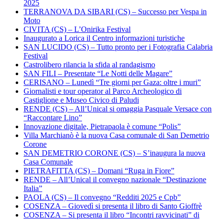
2025
TERRANOVA DA SIBARI (CS) – Successo per Vespa in
Moto
CIVITA (CS) – L’Onirika Festival
Inaugurato a Lorica il Centro informazioni turistiche
SAN LUCIDO (CS) – Tutto pronto per i Fotografia Calabria
Festival
Castrolibero rilancia la sfida al randagismo
SAN FILI – Presentate “Le Notti delle Magare”
CERISANO – Lunedì “Tre giorni per Gaza: oltre i muri”
Giornalisti e tour operator al Parco Archeologico di
Castiglione e Museo Civico di Paludi
RENDE (CS) – All’Unical si omaggia Pasquale Versace con
“Raccontare Lino”
Innovazione digitale, Pietrapaola è comune “Polis”
Villa Marchianò è la nuova Casa comunale di San Demetrio
Corone
SAN DEMETRIO CORONE (CS) – S’inaugura la nuova
Casa Comunale
PIETRAFITTA (CS) – Domani “Ruga in Fiore”
RENDE – All’Unical il convegno nazionale “Destinazione
Italia”
PAOLA (CS) – Il convegno “Redditi 2025 e Cpb”
COSENZA – Giovedì si presenta il libro di Santo Gioffrè
COSENZA – Si presenta il libro “Incontri ravvicinati” di