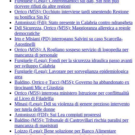
Furgiuele (Lega): Confrontiamoci sui dati, Sin non può
ricevere rifiuti da altre regioni
Orrico (M5S): Occhiuto interviene tardi smentendo Regione
su bonifica Sin Kr
Antoniozzi (Fdi): Stato presente in Calabria contro ndrangheta
Ddl Sicurezza, Orrico (M5S): Maggioranza allergica a regole
democratiche
Irto e Misiani (PD) interrogano Salvini su caso Scarcella-
Agostinelli
Orrico (M5S): A Rogliano sospeso servizio di logopedia per
mancanza di personale
Furgiuele (Lega): Fondi per la sicurezza idraulica passo avanti
per sviluppo Calabria
Furgiuele (Lega): Lavorare per sorveglianza epidemiologica
area
Baldino, Orrico e Tucci (M5S): Governo ha abbandonato ex
tirocinanti Mic e Giustizia
Orrico (M5S) interroga ministero Istruzione per conflittualità
al Liceo di Filadelfia
Minasi (Lega): Ddl su violenza di genere prezioso intervento
per tutela delle donne
Antoniozzi (FDI): Sui Lea compiuti progressi
Baldino (M5S): Tribunale di Castrovillari rischia paralisi per
mancanza di magistrati
Loizzo (Lega): Bene soluzione per Banco Alimentare