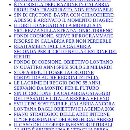
È IN CRISI LA DEPURAZIONE IN CALABRIA
PROBLEMA TRASCURATO, NON RINVIABILE
SIN DI CROTONE, BASTA CON CHIACCHIERE:
ADESSO È ARRIVATO IL MOMENTO DI AGIRE
IL DIRITTO NEGATO ALLA MOBILITÀ IN
SICUREZZA SULLA STRADA IONIO-TIRRENO
FONDI COESIONE, SERVE RIPROGRAMMARE
RISORSE IN CALABRIA PER NON PERDERLE
REATI AMBIENTALI, LA CALABRIA
SECONDA PER IL CICLO NELLA GESTIONE DEI
RIFIUTI
FONDO DI COESIONE, OBIETTIVO LONTANO
IN QUATTRO ANNI SPESI SOLO 2,8 MILIARDI
STOP A RIFIUTI TOSSICI A CROTONE
PORTATI DA ALTRE REGIONI D’ITALIA
LE LACRIME DI REGGIO DOPO 55 ANNI
SERVANO DA MONITO PER IL FUTURO
SIN DI CROTONE, LA CALABRIA OSTAGGIO
DEL PASSATO E L’ITALIA RESPIRA VELENO
SVILUPPO SOSTENIBILE, CALABRIA ANCORA
LONTANA DAGLI OBIETTIVI DI AGENDA 2030
PIANO STRATEGICO DELLE AREE INTERNE
IL “DE PROFUNDIS” DEI BORGHI CALABRESI
IL CASO DELLE OPERE INFRASTRUTTURALI
AL SUD È SEMPRE UNA BATTAGLIA PERSA