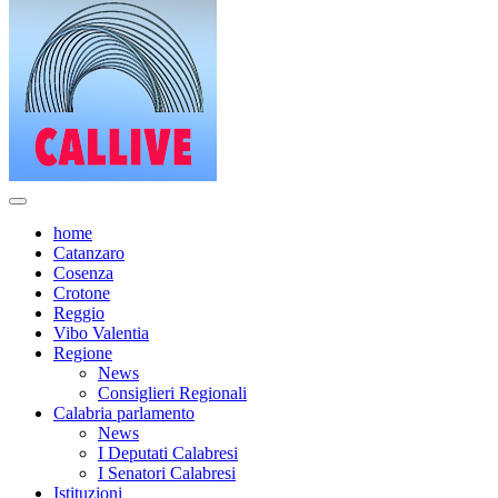
home
Catanzaro
Cosenza
Crotone
Reggio
Vibo Valentia
Regione
News
Consiglieri Regionali
Calabria parlamento
News
I Deputati Calabresi
I Senatori Calabresi
Istituzioni