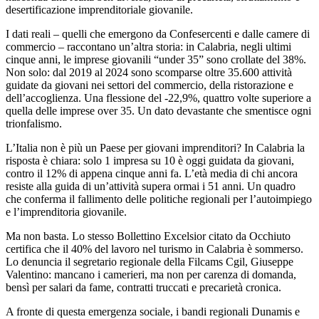
desertificazione imprenditoriale giovanile.
I dati reali – quelli che emergono da Confesercenti e dalle camere di
commercio – raccontano un’altra storia: in Calabria, negli ultimi
cinque anni, le imprese giovanili “under 35” sono crollate del 38%.
Non solo: dal 2019 al 2024 sono scomparse oltre 35.600 attività
guidate da giovani nei settori del commercio, della ristorazione e
dell’accoglienza. Una flessione del -22,9%, quattro volte superiore a
quella delle imprese over 35. Un dato devastante che smentisce ogni
trionfalismo.
L’Italia non è più un Paese per giovani imprenditori? In Calabria la
risposta è chiara: solo 1 impresa su 10 è oggi guidata da giovani,
contro il 12% di appena cinque anni fa. L’età media di chi ancora
resiste alla guida di un’attività supera ormai i 51 anni. Un quadro
che conferma il fallimento delle politiche regionali per l’autoimpiego
e l’imprenditoria giovanile.
Ma non basta. Lo stesso Bollettino Excelsior citato da Occhiuto
certifica che il 40% del lavoro nel turismo in Calabria è sommerso.
Lo denuncia il segretario regionale della Filcams Cgil, Giuseppe
Valentino: mancano i camerieri, ma non per carenza di domanda,
bensì per salari da fame, contratti truccati e precarietà cronica.
A fronte di questa emergenza sociale, i bandi regionali Dunamis e