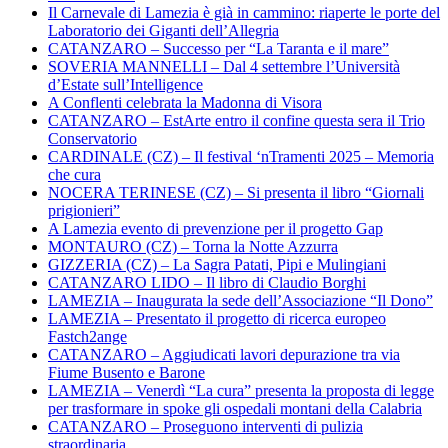
Il Carnevale di Lamezia è già in cammino: riaperte le porte del
Laboratorio dei Giganti dell’Allegria
CATANZARO – Successo per “La Taranta e il mare”
SOVERIA MANNELLI – Dal 4 settembre l’Università
d’Estate sull’Intelligence
A Conflenti celebrata la Madonna di Visora
CATANZARO – EstArte entro il confine questa sera il Trio
Conservatorio
CARDINALE (CZ) – Il festival ‘nTramenti 2025 – Memoria
che cura
NOCERA TERINESE (CZ) – Si presenta il libro “Giornali
prigionieri”
A Lamezia evento di prevenzione per il progetto Gap
MONTAURO (CZ) – Torna la Notte Azzurra
GIZZERIA (CZ) – La Sagra Patati, Pipi e Mulingiani
CATANZARO LIDO – Il libro di Claudio Borghi
LAMEZIA – Inaugurata la sede dell’Associazione “Il Dono”
LAMEZIA – Presentato il progetto di ricerca europeo
Fastch2ange
CATANZARO – Aggiudicati lavori depurazione tra via
Fiume Busento e Barone
LAMEZIA – Venerdì “La cura” presenta la proposta di legge
per trasformare in spoke gli ospedali montani della Calabria
CATANZARO – Proseguono interventi di pulizia
straordinaria