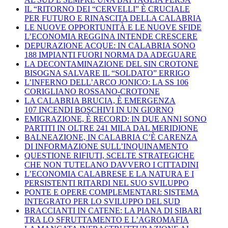
IL “RITORNO DEI “CERVELLI” È CRUCIALE
PER FUTURO E RINASCITA DELLA CALABRIA
LE NUOVE OPPORTUNITÀ E LE NUOVE SFIDE
L’ECONOMIA REGGINA INTENDE CRESCERE
DEPURAZIONE ACQUE: IN CALABRIA SONO
188 IMPIANTI FUORI NORMA DA ADEGUARE
LA DECONTAMINAZIONE DEL SIN CROTONE
BISOGNA SALVARE IL “SOLDATO” ERRIGO
L’INFERNO DELL’ARCO JONICO: LA SS 106
CORIGLIANO ROSSANO-CROTONE
LA CALABRIA BRUCIA, È EMERGENZA
107 INCENDI BOSCHIVI IN UN GIORNO
EMIGRAZIONE, È RECORD: IN DUE ANNI SONO
PARTITI IN OLTRE 241 MILA DAL MERIDIONE
BALNEAZIONE, IN CALABRIA C’È CARENZA
DI INFORMAZIONE SULL’INQUINAMENTO
QUESTIONE RIFIUTI, SCELTE STRATEGICHE
CHE NON TUTELANO DAVVERO I CITTADINI
L’ECONOMIA CALABRESE E LA NATURA E I
PERSISTENTI RITARDI NEL SUO SVILUPPO
PONTE E OPERE COMPLEMENTARI: SISTEMA
INTEGRATO PER LO SVILUPPO DEL SUD
BRACCIANTI IN CATENE: LA PIANA DI SIBARI
TRA LO SFRUTTAMENTO E L’AGROMAFIA