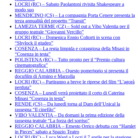
LOCRI (RC) – Sabato Paolantoni rivisita Shakespeare a
modo suo
MENDICINO (CS) – La compagnia Porta Cenere presenta la
terza annualità del progetto “Transit”
LAMEZIA TERME (CZ) – Sold out a Vibo Valentia per il
gruppo teatrale “Giovanni Vercillo”
LOCRI (RC) – Domenica Ennio Coltorti in scena con
“Shylock il giudeo”
COSENZA – La regia limpida e coraggiosa della Misasi in
“Cosenza in testa”
POLISTENA (RC) – Tutto pronto per il “Premio cultura
cinematografica”
REGGIO CALABRIA – Questo pomeriggio si presenta il
docufilm di Armino e Marzolla
LOCRI (RC) – Partiranno a breve le riprese del film “L’agorà
perduta”
COSENZA – Lunedì verrà proiettato il corto di Caterina
Minasi “Cosenza in testa”
RENDE (CS) – Da lunedì torna al Dam dell’Unical la
rassegna “Il cinefilo”
VIBO VALENTIA – Da domani la prima edizione della
rassegna teatrale “La forza del sorriso”
REGGIO CALABRIA – Ernesto Orrico debutta con “Hamlet
in Pieces” sabato a Spazio Teatro
LOCRI (RC) – Luca Ward a Locri il 7 aprile per la stagione