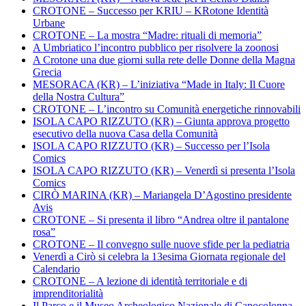
CROTONE – Successo per KRIU – KRotone Identità
Urbane
CROTONE – La mostra “Madre: rituali di memoria”
A Umbriatico l’incontro pubblico per risolvere la zoonosi
A Crotone una due giorni sulla rete delle Donne della Magna
Grecia
MESORACA (KR) – L’iniziativa “Made in Italy: Il Cuore
della Nostra Cultura”
CROTONE – L’incontro su Comunità energetiche rinnovabili
ISOLA CAPO RIZZUTO (KR) – Giunta approva progetto
esecutivo della nuova Casa della Comunità
ISOLA CAPO RIZZUTO (KR) – Successo per l’Isola
Comics
ISOLA CAPO RIZZUTO (KR) – Venerdì si presenta l’Isola
Comics
CIRÒ MARINA (KR) – Mariangela D’Agostino presidente
Avis
CROTONE – Si presenta il libro “Andrea oltre il pantalone
rosa”
CROTONE – Il convegno sulle nuove sfide per la pediatria
Venerdì a Cirò si celebra la 13esima Giornata regionale del
Calendario
CROTONE – A lezione di identità territoriale e di
imprenditorialità
Il Parco e il Museo Archeologico Nazionale di Capocolonna