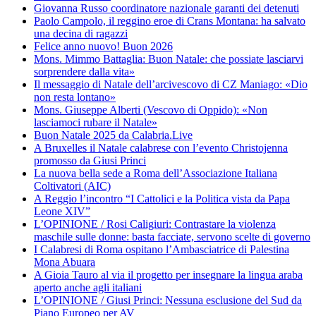
Giovanna Russo coordinatore nazionale garanti dei detenuti
Paolo Campolo, il reggino eroe di Crans Montana: ha salvato
una decina di ragazzi
Felice anno nuovo! Buon 2026
Mons. Mimmo Battaglia: Buon Natale: che possiate lasciarvi
sorprendere dalla vita»
Il messaggio di Natale dell’arcivescovo di CZ Maniago: «Dio
non resta lontano»
Mons. Giuseppe Alberti (Vescovo di Oppido): «Non
lasciamoci rubare il Natale»
Buon Natale 2025 da Calabria.Live
A Bruxelles il Natale calabrese con l’evento Christojenna
promosso da Giusi Princi
La nuova bella sede a Roma dell’Associazione Italiana
Coltivatori (AIC)
A Reggio l’incontro “I Cattolici e la Politica vista da Papa
Leone XIV”
L’OPINIONE / Rosi Caligiuri: Contrastare la violenza
maschile sulle donne: basta facciate, servono scelte di governo
I Calabresi di Roma ospitano l’Ambasciatrice di Palestina
Mona Abuara
A Gioia Tauro al via il progetto per insegnare la lingua araba
aperto anche agli italiani
L’OPINIONE / Giusi Princi: Nessuna esclusione del Sud da
Piano Europeo per AV