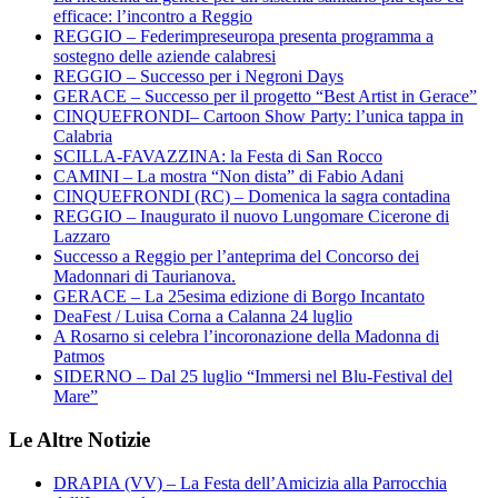
efficace: l’incontro a Reggio
REGGIO – Federimpreseuropa presenta programma a
sostegno delle aziende calabresi
REGGIO – Successo per i Negroni Days
GERACE – Successo per il progetto “Best Artist in Gerace”
CINQUEFRONDI– Cartoon Show Party: l’unica tappa in
Calabria
SCILLA-FAVAZZINA: la Festa di San Rocco
CAMINI – La mostra “Non dista” di Fabio Adani
CINQUEFRONDI (RC) – Domenica la sagra contadina
REGGIO – Inaugurato il nuovo Lungomare Cicerone di
Lazzaro
Successo a Reggio per l’anteprima del Concorso dei
Madonnari di Taurianova.
GERACE – La 25esima edizione di Borgo Incantato
DeaFest / Luisa Corna a Calanna 24 luglio
A Rosarno si celebra l’incoronazione della Madonna di
Patmos
SIDERNO – Dal 25 luglio “Immersi nel Blu-Festival del
Mare”
Le Altre Notizie
DRAPIA (VV) – La Festa dell’Amicizia alla Parrocchia