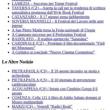
LAMEZIA – Successo per Trame Festival
TAVERNA (CZ) – Aperta la call per la residenza di scrittura
naturalistica promossa dall’Hyle Book Festival
CATANZARO – Il 17 giugno torna daMargherita
SOVERIA MANNELLI – Il Festival del Lavoro nelle aree
interne
A San Pietro Maida torna la Festa nazionale di Utopia
A Catanzaro successo per il Performing Festival
BADOLATO – Il reading-spettacolo “Sanasàna”
CARDINALE (CZ) – Proiettato il film-documentario “Figli
del Minotauro”
A Girifalco si conclude “Nuovo Cinema Coraggioso”
Le Altre Notizie
PIETRAPAOLA (CS) – Il 10 agosto incontro su storia e
archeologia
PIETRAPAOLA (CS) – Il 10 giornata di prevenzione
cardiovascolare
ACQUAPPESA (CS) / Serata con Cinghios Group il 6
agosto
COSENZA: Cella 121 il libro di Attilio Sabato domani al
Museo multimediale
MARZI (CS) – Venerdì “Radici Reali”