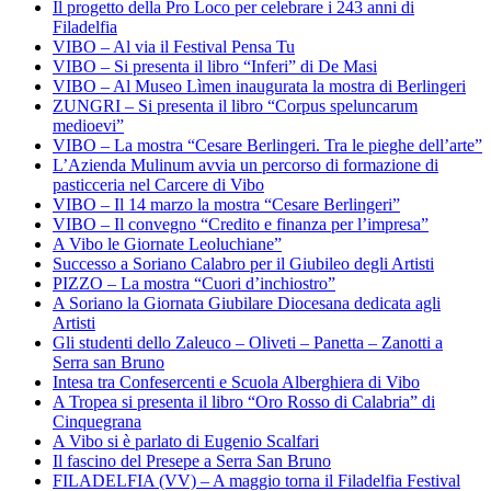
Il progetto della Pro Loco per celebrare i 243 anni di
Filadelfia
VIBO – Al via il Festival Pensa Tu
VIBO – Si presenta il libro “Inferi” di De Masi
VIBO – Al Museo Lìmen inaugurata la mostra di Berlingeri
ZUNGRI – Si presenta il libro “Corpus speluncarum
medioevi”
VIBO – La mostra “Cesare Berlingeri. Tra le pieghe dell’arte”
L’Azienda Mulinum avvia un percorso di formazione di
pasticceria nel Carcere di Vibo
VIBO – Il 14 marzo la mostra “Cesare Berlingeri”
VIBO – Il convegno “Credito e finanza per l’impresa”
A Vibo le Giornate Leoluchiane”
Successo a Soriano Calabro per il Giubileo degli Artisti
PIZZO – La mostra “Cuori d’inchiostro”
A Soriano la Giornata Giubilare Diocesana dedicata agli
Artisti
Gli studenti dello Zaleuco – Oliveti – Panetta – Zanotti a
Serra san Bruno
Intesa tra Confesercenti e Scuola Alberghiera di Vibo
A Tropea si presenta il libro “Oro Rosso di Calabria” di
Cinquegrana
A Vibo si è parlato di Eugenio Scalfari
Il fascino del Presepe a Serra San Bruno
FILADELFIA (VV) – A maggio torna il Filadelfia Festival