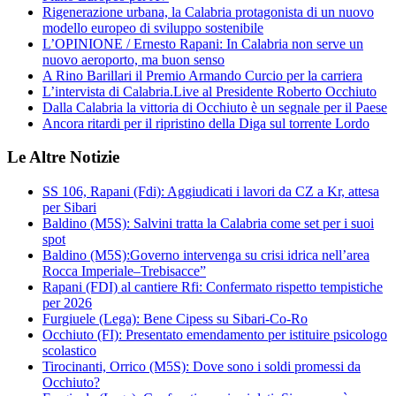
Rigenerazione urbana, la Calabria protagonista di un nuovo
modello europeo di sviluppo sostenibile
L’OPINIONE / Ernesto Rapani: In Calabria non serve un
nuovo aeroporto, ma buon senso
A Rino Barillari il Premio Armando Curcio per la carriera
L’intervista di Calabria.Live al Presidente Roberto Occhiuto
Dalla Calabria la vittoria di Occhiuto è un segnale per il Paese
Ancora ritardi per il ripristino della Diga sul torrente Lordo
Le Altre Notizie
SS 106, Rapani (Fdi): Aggiudicati i lavori da CZ a Kr, attesa
per Sibari
Baldino (M5S): Salvini tratta la Calabria come set per i suoi
spot
Baldino (M5S):Governo intervenga su crisi idrica nell’area
Rocca Imperiale–Trebisacce”
Rapani (FDI) al cantiere Rfi: Confermato rispetto tempistiche
per 2026
Furgiuele (Lega): Bene Cipess su Sibari-Co-Ro
Occhiuto (FI): Presentato emendamento per istituire psicologo
scolastico
Tirocinanti, Orrico (M5S): Dove sono i soldi promessi da
Occhiuto?