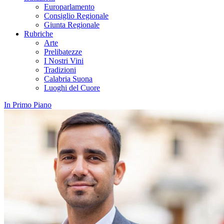
Europarlamento
Consiglio Regionale
Giunta Regionale
Rubriche
Arte
Prelibatezze
I Nostri Vini
Tradizioni
Calabria Suona
Luoghi del Cuore
In Primo Piano