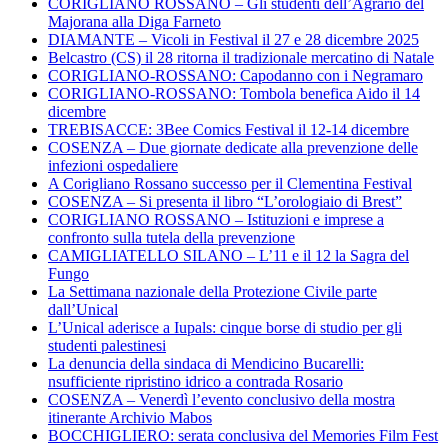
CORIGLIANO ROSSANO – Gli studenti dell’Agrario del
Majorana alla Diga Farneto
DIAMANTE – Vicoli in Festival il 27 e 28 dicembre 2025
Belcastro (CS) il 28 ritorna il tradizionale mercatino di Natale
CORIGLIANO-ROSSANO: Capodanno con i Negramaro
CORIGLIANO-ROSSANO: Tombola benefica Aido il 14
dicembre
TREBISACCE: 3Bee Comics Festival il 12-14 dicembre
COSENZA – Due giornate dedicate alla prevenzione delle
infezioni ospedaliere
A Corigliano Rossano successo per il Clementina Festival
COSENZA – Si presenta il libro “L’orologiaio di Brest”
CORIGLIANO ROSSANO – Istituzioni e imprese a
confronto sulla tutela della prevenzione
CAMIGLIATELLO SILANO – L’11 e il 12 la Sagra del
Fungo
La Settimana nazionale della Protezione Civile parte
dall’Unical
L’Unical aderisce a Iupals: cinque borse di studio per gli
studenti palestinesi
La denuncia della sindaca di Mendicino Bucarelli:
nsufficiente ripristino idrico a contrada Rosario
COSENZA – Venerdì l’evento conclusivo della mostra
itinerante Archivio Mabos
BOCCHIGLIERO: serata conclusiva del Memories Film Fest