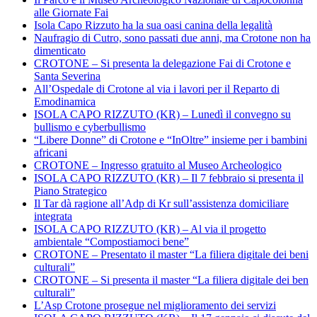
alle Giornate Fai
Isola Capo Rizzuto ha la sua oasi canina della legalità
Naufragio di Cutro, sono passati due anni, ma Crotone non ha
dimenticato
CROTONE – Si presenta la delegazione Fai di Crotone e
Santa Severina
All’Ospedale di Crotone al via i lavori per il Reparto di
Emodinamica
ISOLA CAPO RIZZUTO (KR) – Lunedì il convegno su
bullismo e cyberbullismo
“Libere Donne” di Crotone e “InOltre” insieme per i bambini
africani
CROTONE – Ingresso gratuito al Museo Archeologico
ISOLA CAPO RIZZUTO (KR) – Il 7 febbraio si presenta il
Piano Strategico
Il Tar dà ragione all’Adp di Kr sull’assistenza domiciliare
integrata
ISOLA CAPO RIZZUTO (KR) – Al via il progetto
ambientale “Compostiamoci bene”
CROTONE – Presentato il master “La filiera digitale dei beni
culturali”
CROTONE – Si presenta il master “La filiera digitale dei ben
culturali”
L’Asp Crotone prosegue nel miglioramento dei servizi