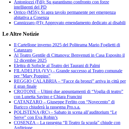
Antoniozzi (Fdi): Su garantismo confronto con forze
intelligenti del PD
Orrico (M5S): Si apra tavolo permanente per emergenza
abitativa a Cosenza
Cannizzaro (FI): Approvato emendamento dedicato ai disabili
Le Altre Notizie
Il Cartellone inverno 2025 del Politeama Mario Foglietti di
Catanzaro
Al Teatro Gentile di Cittanova: Benvenuti in Casa Esposito il
12 dicembre 2025
Elettra di Sofocle al Teatro dei Taurani di Palmi
FILADELFIA (VV) – Grande successo al Teatro comunale
per “Mary Poppins”
REGGIO CALABRIA – “Facce da bronzi” arriva in città per
il gran finale
CROTONE – Ultimi due appuntamenti di “Voglia di teatro”
con Lunetta Savino e Chiara Francini
CATANZARO – Giuseppe Ferlito con “Novecento” di
Baricco chiuderà la rassegna Pro.s.a.
POLISTENA (RC) – Sabato in scena all’auditorium “Le
Serve” con Eva Robin’s
COSENZA – La rassegna “Il Teatro fa scuola” chiude con
Anfitrione