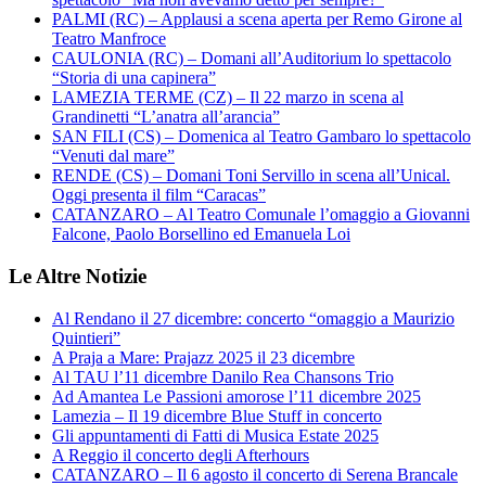
PALMI (RC) – Applausi a scena aperta per Remo Girone al
Teatro Manfroce
CAULONIA (RC) – Domani all’Auditorium lo spettacolo
“Storia di una capinera”
LAMEZIA TERME (CZ) – Il 22 marzo in scena al
Grandinetti “L’anatra all’arancia”
SAN FILI (CS) – Domenica al Teatro Gambaro lo spettacolo
“Venuti dal mare”
RENDE (CS) – Domani Toni Servillo in scena all’Unical.
Oggi presenta il film “Caracas”
CATANZARO – Al Teatro Comunale l’omaggio a Giovanni
Falcone, Paolo Borsellino ed Emanuela Loi
Le Altre Notizie
Al Rendano il 27 dicembre: concerto “omaggio a Maurizio
Quintieri”
A Praja a Mare: Prajazz 2025 il 23 dicembre
Al TAU l’11 dicembre Danilo Rea Chansons Trio
Ad Amantea Le Passioni amorose l’11 dicembre 2025
Lamezia – Il 19 dicembre Blue Stuff in concerto
Gli appuntamenti di Fatti di Musica Estate 2025
A Reggio il concerto degli Afterhours
CATANZARO – Il 6 agosto il concerto di Serena Brancale