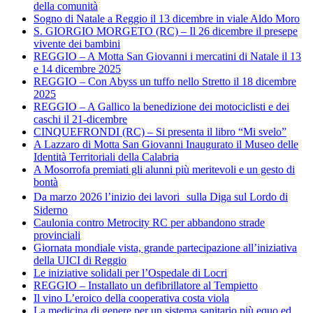
della comunità
Sogno di Natale a Reggio il 13 dicembre in viale Aldo Moro
S. GIORGIO MORGETO (RC) – Il 26 dicembre il presepe
vivente dei bambini
REGGIO – A Motta San Giovanni i mercatini di Natale il 13
e 14 dicembre 2025
REGGIO – Con Abyss un tuffo nello Stretto il 18 dicembre
2025
REGGIO – A Gallico la benedizione dei motociclisti e dei
caschi il 21-dicembre
CINQUEFRONDI (RC) – Si presenta il libro “Mi svelo”
A Lazzaro di Motta San Giovanni Inaugurato il Museo delle
Identità Territoriali della Calabria
A Mosorrofa premiati gli alunni più meritevoli e un gesto di
bontà
Da marzo 2026 l’inizio dei lavori sulla Diga sul Lordo di
Siderno
Caulonia contro Metrocity RC per abbandono strade
provinciali
Giornata mondiale vista, grande partecipazione all’iniziativa
della UICI di Reggio
Le iniziative solidali per l’Ospedale di Locri
REGGIO – Installato un defibrillatore al Tempietto
Il vino L’eroico della cooperativa costa viola
La medicina di genere per un sistema sanitario più equo ed