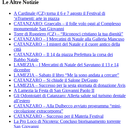
Le Altre Notizie
A Cardinale (CZ) torna il 6 e 7 agosto il Festival di
‘nTramenti: arte in piazza
CATANZARO: Graecalis – il folle volo oggi al Complesso
monumentale San Giovanni
Torre di Ruggiero (CZ) – “Riconosci cristiano la tua dignità”
CATANZARO – I Mercatini di Natale alla Galleria Mancuso
CATANZARO – I misteri del Natale e il cuore antico della
città
CATANZARO – Il 14 da piazza Prefettura la corsa dei
Babbo Natale
LAMEZIA – I Mercatini di Natale del Savutano il 13 e 14
dicembre
LAMEZIA – Sabato il libro “Me la sono andata a cercare”
CATANZARO – Si chiude il Salone DeGusto
LAMEZIA – Successo per la sesta giornata di donazione Avis
A Lamezia la Festa di San Giovanni Paolo II
Gli Odontoiatri di Catanzaro: Allerta salute sul turismo dentale
all’estero
CATANZARO – Alla Dulbecco avviato programma “mini-
circolazione extracorporea”
CATANZARO – Successo per il Materia Festival
La Pro Loco di Nicotera: Concluso biorisanamento torrente
San Giovanni