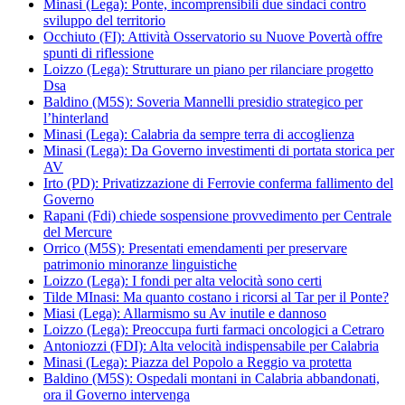
Minasi (Lega): Ponte, incomprensibili due sindaci contro
sviluppo del territorio
Occhiuto (FI): Attività Osservatorio su Nuove Povertà offre
spunti di riflessione
Loizzo (Lega): Strutturare un piano per rilanciare progetto
Dsa
Baldino (M5S): Soveria Mannelli presidio strategico per
l’hinterland
Minasi (Lega): Calabria da sempre terra di accoglienza
Minasi (Lega): Da Governo investimenti di portata storica per
AV
Irto (PD): Privatizzazione di Ferrovie conferma fallimento del
Governo
Rapani (Fdi) chiede sospensione provvedimento per Centrale
del Mercure
Orrico (M5S): Presentati emendamenti per preservare
patrimonio minoranze linguistiche
Loizzo (Lega): I fondi per alta velocità sono certi
Tilde MInasi: Ma quanto costano i ricorsi al Tar per il Ponte?
Miasi (Lega): Allarmismo su Av inutile e dannoso
Loizzo (Lega): Preoccupa furti farmaci oncologici a Cetraro
Antoniozzi (FDI): Alta velocità indispensabile per Calabria
Minasi (Lega): Piazza del Popolo a Reggio va protetta
Baldino (M5S): Ospedali montani in Calabria abbandonati,
ora il Governo intervenga