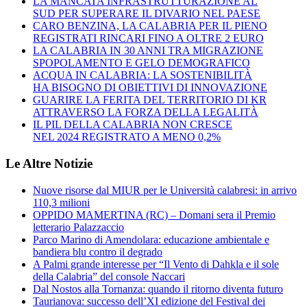
LA MANCATA INFRASTRUTTURAZIONE AL
SUD PER SUPERARE IL DIVARIO NEL PAESE
CARO BENZINA, LA CALABRIA PER IL PIENO
REGISTRATI RINCARI FINO A OLTRE 2 EURO
LA CALABRIA IN 30 ANNI TRA MIGRAZIONE
SPOPOLAMENTO E GELO DEMOGRAFICO
ACQUA IN CALABRIA: LA SOSTENIBILITÀ
HA BISOGNO DI OBIETTIVI DI INNOVAZIONE
GUARIRE LA FERITA DEL TERRITORIO DI KR
ATTRAVERSO LA FORZA DELLA LEGALITÀ
IL PIL DELLA CALABRIA NON CRESCE
NEL 2024 REGISTRATO A MENO 0,2%
Le Altre Notizie
Nuove risorse dal MIUR per le Università calabresi: in arrivo
110,3 milioni
OPPIDO MAMERTINA (RC) – Domani sera il Premio
letterario Palazzaccio
Parco Marino di Amendolara: educazione ambientale e
bandiera blu contro il degrado
A Palmi grande interesse per “Il Vento di Dahkla e il sole
della Calabria” del console Naccari
Dal Nostos alla Tornanza: quando il ritorno diventa futuro
Taurianova: successo dell’XI edizione del Festival dei