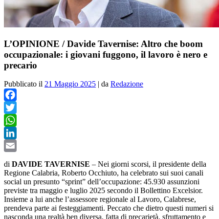
L’OPINIONE / Davide Tavernise: Altro che boom
occupazionale: i giovani fuggono, il lavoro è nero e
precario
Pubblicato il
21 Maggio 2025
|
da
Redazione
Facebook
Twitter
WhatsApp
LinkedIn
Email
di
DAVIDE TAVERNISE
– Nei giorni scorsi, il presidente della
Regione Calabria, Roberto Occhiuto, ha celebrato sui suoi canali
social un presunto “sprint” dell’occupazione: 45.930 assunzioni
previste tra maggio e luglio 2025 secondo il Bollettino Excelsior.
Insieme a lui anche l’assessore regionale al Lavoro, Calabrese,
prendeva parte ai festeggiamenti. Peccato che dietro questi numeri si
nasconda una realtà ben diversa, fatta di precarietà, sfruttamento e