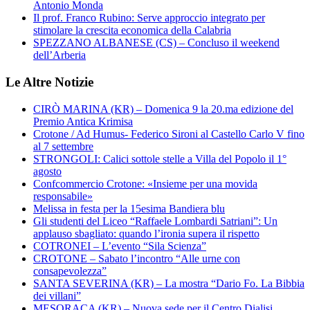
Antonio Monda
Il prof. Franco Rubino: Serve approccio integrato per
stimolare la crescita economica della Calabria
SPEZZANO ALBANESE (CS) – Concluso il weekend
dell’Arberia
Le Altre Notizie
CIRÒ MARINA (KR) – Domenica 9 la 20.ma edizione del
Premio Antica Krimisa
Crotone / Ad Humus- Federico Sironi al Castello Carlo V fino
al 7 settembre
STRONGOLI: Calici sottole stelle a Villa del Popolo il 1°
agosto
Confcommercio Crotone: «Insieme per una movida
responsabile»
Melissa in festa per la 15esima Bandiera blu
Gli studenti del Liceo “Raffaele Lombardi Satriani”: Un
applauso sbagliato: quando l’ironia supera il rispetto
COTRONEI – L’evento “Sila Scienza”
CROTONE – Sabato l’incontro “Alle urne con
consapevolezza”
SANTA SEVERINA (KR) – La mostra “Dario Fo. La Bibbia
dei villani”
MESORACA (KR) – Nuova sede per il Centro Dialisi