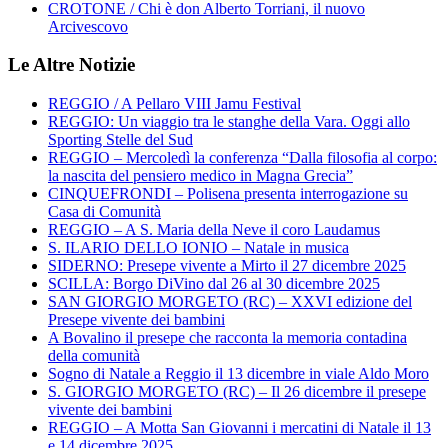
CROTONE / Chi è don Alberto Torriani, il nuovo
Arcivescovo
Le Altre Notizie
REGGIO / A Pellaro VIII Jamu Festival
REGGIO: Un viaggio tra le stanghe della Vara. Oggi allo
Sporting Stelle del Sud
REGGIO – Mercoledì la conferenza “Dalla filosofia al corpo:
la nascita del pensiero medico in Magna Grecia”
CINQUEFRONDI – Polisena presenta interrogazione su
Casa di Comunità
REGGIO – A S. Maria della Neve il coro Laudamus
S. ILARIO DELLO IONIO – Natale in musica
SIDERNO: Presepe vivente a Mirto il 27 dicembre 2025
SCILLA: Borgo DiVino dal 26 al 30 dicembre 2025
SAN GIORGIO MORGETO (RC) – XXVI edizione del
Presepe vivente dei bambini
A Bovalino il presepe che racconta la memoria contadina
della comunità
Sogno di Natale a Reggio il 13 dicembre in viale Aldo Moro
S. GIORGIO MORGETO (RC) – Il 26 dicembre il presepe
vivente dei bambini
REGGIO – A Motta San Giovanni i mercatini di Natale il 13
e 14 dicembre 2025