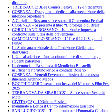
dicembre
TREBISACCE: 3Bee Comics Festival il 12-14 dicembre
COSENZA – Due giornate dedicate alla prevenzione delle
infezioni ospedaliere
A Corigliano Rossano successo per il Clementina Festival
COSENZA – Si presenta il libro “L’orologiaio di Brest”
CORIGLIANO ROSSANO – Istituzioni e imprese a
confronto sulla tutela della prevenzione
CAMIGLIATELLO SILANO – L’11 e il 12 la Sagra del
Fungo
La Settimana nazionale della Protezione Civile parte
dall’Unical
L’Unical aderisce a Iupals: cinque borse di studio per gli
studenti palestinesi
La denuncia della sindaca di Mendicino Bucarelli:
nsufficiente ripristino idrico a contrada Rosario
COSENZA – Venerdì l’evento conclusivo della mostra
itinerante Archivio Mabos
BOCCHIGLIERO: serata conclusiva del Memories Film Fest
2025
TERRANOVA DA SIBARI (CS) – Successo per Vespa in
Moto
CIVITA (CS) – L’Onirika Festival
Inaugurato a Lorica il Centro informazioni turistiche
SAN LUCIDO (CS) – Tutto pronto per i Fotografia Calabria