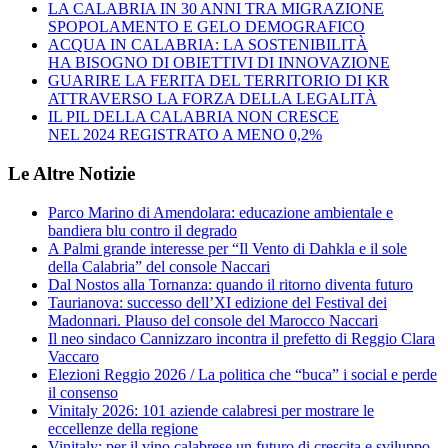
LA CALABRIA IN 30 ANNI TRA MIGRAZIONE
SPOPOLAMENTO E GELO DEMOGRAFICO
ACQUA IN CALABRIA: LA SOSTENIBILITÀ
HA BISOGNO DI OBIETTIVI DI INNOVAZIONE
GUARIRE LA FERITA DEL TERRITORIO DI KR
ATTRAVERSO LA FORZA DELLA LEGALITÀ
IL PIL DELLA CALABRIA NON CRESCE
NEL 2024 REGISTRATO A MENO 0,2%
Le Altre Notizie
Parco Marino di Amendolara: educazione ambientale e
bandiera blu contro il degrado
A Palmi grande interesse per “Il Vento di Dahkla e il sole
della Calabria” del console Naccari
Dal Nostos alla Tornanza: quando il ritorno diventa futuro
Taurianova: successo dell’XI edizione del Festival dei
Madonnari. Plauso del console del Marocco Naccari
Il neo sindaco Cannizzaro incontra il prefetto di Reggio Clara
Vaccaro
Elezioni Reggio 2026 / La politica che “buca” i social e perde
il consenso
Vinitaly 2026: 101 aziende calabresi per mostrare le
eccellenze della regione
Vinitaly: per il vino calabrese un futuro di crescita e sviluppo