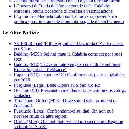
Ancora ritardi per il ripristino della Diga sul torrente Lordo
I Consorzi di Tutela delll’area centrale della Calabria:
Mirabilia, ottima occasione di crescita e valorizzazione
L’opinione / Manuela Labonia: La nuova rappresentanza
politica quasi interamente femminile segnale di cambiamento
Le Altre Notizie
SS 106, Rapani (Fdi): Aggiudicati i lavori da CZ a Kr, attesa
per Sibari
Baldino (M5S): Salvini tratta la Calabria come set per i suoi
spot
Baldino (M5S):Governo intervenga su crisi idrica nell’area
Rocca Imperiale–Trebisacce”
Rapani (FDI) al cantiere Rfi: Confermato rispetto tempistiche
per 2026
Furgiuele (Lega): Bene Cipess su Sibari-Co-Ro
Occhiuto (FI): Presentato emendamento per istituire psicologo
scolastico
Tirocinanti, Orrico (M5S): Dove sono i soldi promessi da
Occhiuto?
Furgiuele (Lega): Confrontiamoci sui dati, Sin non può
ricevere rifiuti da altre regioni
Orrico (M5S): Occhiuto interviene tardi smentendo Regione
su bonifica Sin Kr