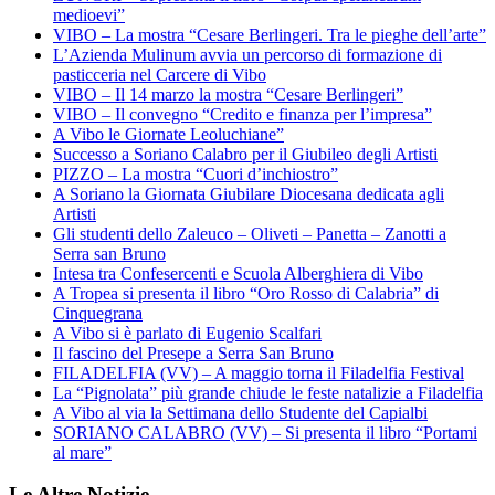
medioevi”
VIBO – La mostra “Cesare Berlingeri. Tra le pieghe dell’arte”
L’Azienda Mulinum avvia un percorso di formazione di
pasticceria nel Carcere di Vibo
VIBO – Il 14 marzo la mostra “Cesare Berlingeri”
VIBO – Il convegno “Credito e finanza per l’impresa”
A Vibo le Giornate Leoluchiane”
Successo a Soriano Calabro per il Giubileo degli Artisti
PIZZO – La mostra “Cuori d’inchiostro”
A Soriano la Giornata Giubilare Diocesana dedicata agli
Artisti
Gli studenti dello Zaleuco – Oliveti – Panetta – Zanotti a
Serra san Bruno
Intesa tra Confesercenti e Scuola Alberghiera di Vibo
A Tropea si presenta il libro “Oro Rosso di Calabria” di
Cinquegrana
A Vibo si è parlato di Eugenio Scalfari
Il fascino del Presepe a Serra San Bruno
FILADELFIA (VV) – A maggio torna il Filadelfia Festival
La “Pignolata” più grande chiude le feste natalizie a Filadelfia
A Vibo al via la Settimana dello Studente del Capialbi
SORIANO CALABRO (VV) – Si presenta il libro “Portami
al mare”
Le Altre Notizie