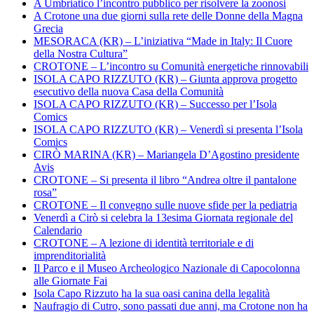
A Umbriatico l’incontro pubblico per risolvere la zoonosi
A Crotone una due giorni sulla rete delle Donne della Magna
Grecia
MESORACA (KR) – L’iniziativa “Made in Italy: Il Cuore
della Nostra Cultura”
CROTONE – L’incontro su Comunità energetiche rinnovabili
ISOLA CAPO RIZZUTO (KR) – Giunta approva progetto
esecutivo della nuova Casa della Comunità
ISOLA CAPO RIZZUTO (KR) – Successo per l’Isola
Comics
ISOLA CAPO RIZZUTO (KR) – Venerdì si presenta l’Isola
Comics
CIRÒ MARINA (KR) – Mariangela D’Agostino presidente
Avis
CROTONE – Si presenta il libro “Andrea oltre il pantalone
rosa”
CROTONE – Il convegno sulle nuove sfide per la pediatria
Venerdì a Cirò si celebra la 13esima Giornata regionale del
Calendario
CROTONE – A lezione di identità territoriale e di
imprenditorialità
Il Parco e il Museo Archeologico Nazionale di Capocolonna
alle Giornate Fai
Isola Capo Rizzuto ha la sua oasi canina della legalità
Naufragio di Cutro, sono passati due anni, ma Crotone non ha