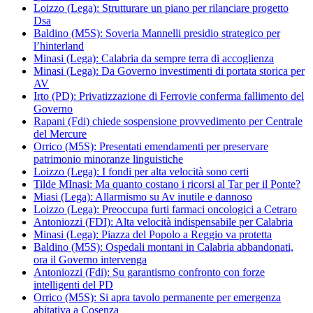
Loizzo (Lega): Strutturare un piano per rilanciare progetto
Dsa
Baldino (M5S): Soveria Mannelli presidio strategico per
l’hinterland
Minasi (Lega): Calabria da sempre terra di accoglienza
Minasi (Lega): Da Governo investimenti di portata storica per
AV
Irto (PD): Privatizzazione di Ferrovie conferma fallimento del
Governo
Rapani (Fdi) chiede sospensione provvedimento per Centrale
del Mercure
Orrico (M5S): Presentati emendamenti per preservare
patrimonio minoranze linguistiche
Loizzo (Lega): I fondi per alta velocità sono certi
Tilde MInasi: Ma quanto costano i ricorsi al Tar per il Ponte?
Miasi (Lega): Allarmismo su Av inutile e dannoso
Loizzo (Lega): Preoccupa furti farmaci oncologici a Cetraro
Antoniozzi (FDI): Alta velocità indispensabile per Calabria
Minasi (Lega): Piazza del Popolo a Reggio va protetta
Baldino (M5S): Ospedali montani in Calabria abbandonati,
ora il Governo intervenga
Antoniozzi (Fdi): Su garantismo confronto con forze
intelligenti del PD
Orrico (M5S): Si apra tavolo permanente per emergenza
abitativa a Cosenza