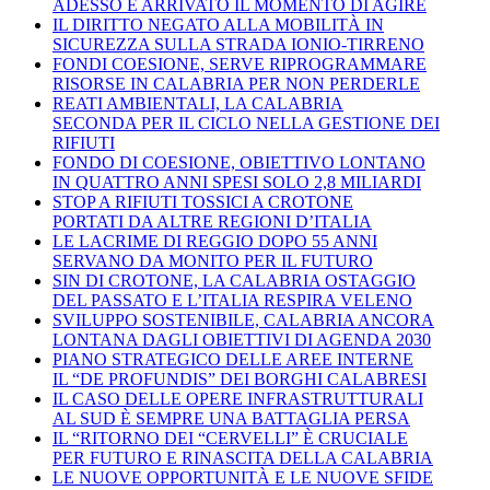
ADESSO È ARRIVATO IL MOMENTO DI AGIRE
IL DIRITTO NEGATO ALLA MOBILITÀ IN
SICUREZZA SULLA STRADA IONIO-TIRRENO
FONDI COESIONE, SERVE RIPROGRAMMARE
RISORSE IN CALABRIA PER NON PERDERLE
REATI AMBIENTALI, LA CALABRIA
SECONDA PER IL CICLO NELLA GESTIONE DEI
RIFIUTI
FONDO DI COESIONE, OBIETTIVO LONTANO
IN QUATTRO ANNI SPESI SOLO 2,8 MILIARDI
STOP A RIFIUTI TOSSICI A CROTONE
PORTATI DA ALTRE REGIONI D’ITALIA
LE LACRIME DI REGGIO DOPO 55 ANNI
SERVANO DA MONITO PER IL FUTURO
SIN DI CROTONE, LA CALABRIA OSTAGGIO
DEL PASSATO E L’ITALIA RESPIRA VELENO
SVILUPPO SOSTENIBILE, CALABRIA ANCORA
LONTANA DAGLI OBIETTIVI DI AGENDA 2030
PIANO STRATEGICO DELLE AREE INTERNE
IL “DE PROFUNDIS” DEI BORGHI CALABRESI
IL CASO DELLE OPERE INFRASTRUTTURALI
AL SUD È SEMPRE UNA BATTAGLIA PERSA
IL “RITORNO DEI “CERVELLI” È CRUCIALE
PER FUTURO E RINASCITA DELLA CALABRIA
LE NUOVE OPPORTUNITÀ E LE NUOVE SFIDE