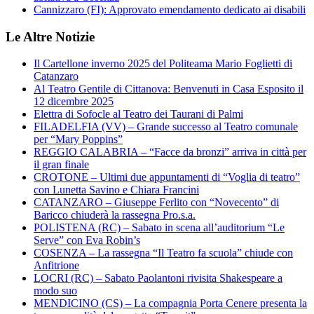
Cannizzaro (FI): Approvato emendamento dedicato ai disabili
Le Altre Notizie
Il Cartellone inverno 2025 del Politeama Mario Foglietti di
Catanzaro
Al Teatro Gentile di Cittanova: Benvenuti in Casa Esposito il
12 dicembre 2025
Elettra di Sofocle al Teatro dei Taurani di Palmi
FILADELFIA (VV) – Grande successo al Teatro comunale
per “Mary Poppins”
REGGIO CALABRIA – “Facce da bronzi” arriva in città per
il gran finale
CROTONE – Ultimi due appuntamenti di “Voglia di teatro”
con Lunetta Savino e Chiara Francini
CATANZARO – Giuseppe Ferlito con “Novecento” di
Baricco chiuderà la rassegna Pro.s.a.
POLISTENA (RC) – Sabato in scena all’auditorium “Le
Serve” con Eva Robin’s
COSENZA – La rassegna “Il Teatro fa scuola” chiude con
Anfitrione
LOCRI (RC) – Sabato Paolantoni rivisita Shakespeare a
modo suo
MENDICINO (CS) – La compagnia Porta Cenere presenta la