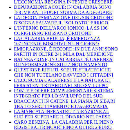
L’ECONOMIA REGGINA INTENDE CRESCERE
DEPURAZIONE ACQUE: IN CALABRIA SONO
188 IMPIANTI FUORI NORMA DA ADEGUARE
LA DECONTAMINAZIONE DEL SIN CROTONE
BISOGNA SALVARE IL “SOLDATO” ERRIGO
L’INFERNO DELL’ARCO JONICO: LA SS 106
CORIGLIANO ROSSANO-CROTONE
LA CALABRIA BRUCIA, È EMERGENZA
107 INCENDI BOSCHIVI IN UN GIORNO
EMIGRAZIONE, È RECORD: IN DUE ANNI SONO
PARTITI IN OLTRE 241 MILA DAL MERIDIONE
BALNEAZIONE, IN CALABRIA C’È CARENZA
DI INFORMAZIONE SULL’INQUINAMENTO
QUESTIONE RIFIUTI, SCELTE STRATEGICHE
CHE NON TUTELANO DAVVERO I CITTADINI
L’ECONOMIA CALABRESE E LA NATURA E I
PERSISTENTI RITARDI NEL SUO SVILUPPO
PONTE E OPERE COMPLEMENTARI: SISTEMA
INTEGRATO PER LO SVILUPPO DEL SUD
BRACCIANTI IN CATENE: LA PIANA DI SIBARI
TRA LO SFRUTTAMENTO E L’AGROMAFIA
LA MANCATA INFRASTRUTTURAZIONE AL
SUD PER SUPERARE IL DIVARIO NEL PAESE
CARO BENZINA, LA CALABRIA PER IL PIENO
REGISTRATI RINCARI FINO A OLTRE 2 EURO