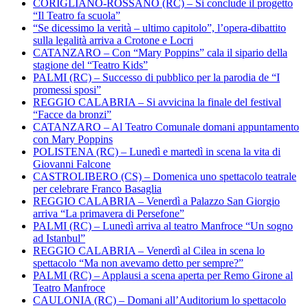
CORIGLIANO-ROSSANO (RC) – Si conclude il progetto
“Il Teatro fa scuola”
“Se dicessimo la verità – ultimo capitolo”, l’opera-dibattito
sulla legalità arriva a Crotone e Locri
CATANZARO – Con “Mary Poppins” cala il sipario della
stagione del “Teatro Kids”
PALMI (RC) – Successo di pubblico per la parodia de “I
promessi sposi”
REGGIO CALABRIA – Si avvicina la finale del festival
“Facce da bronzi”
CATANZARO – Al Teatro Comunale domani appuntamento
con Mary Poppins
POLISTENA (RC) – Lunedì e martedì in scena la vita di
Giovanni Falcone
CASTROLIBERO (CS) – Domenica uno spettacolo teatrale
per celebrare Franco Basaglia
REGGIO CALABRIA – Venerdì a Palazzo San Giorgio
arriva “La primavera di Persefone”
PALMI (RC) – Lunedì arriva al teatro Manfroce “Un sogno
ad Istanbul”
REGGIO CALABRIA – Venerdì al Cilea in scena lo
spettacolo “Ma non avevamo detto per sempre?”
PALMI (RC) – Applausi a scena aperta per Remo Girone al
Teatro Manfroce
CAULONIA (RC) – Domani all’Auditorium lo spettacolo