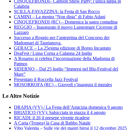
CINQUEFRONDI– Cartoon Show Party: l’unica tappa in
Calabria
SCILLA-FAVAZZINA: la Festa di San Rocco
CAMINI – La mostra “Non dista” di Fabio Adani
CINQUEFRONDI (RC) – Domenica la sagra contadina
REGGIO – Inaugurato il nuovo Lungomare Cicerone di
Lazzaro
Successo a Reggio per l’anteprima del Concorso dei
Madonnari di Taurianova.
GERACE – La 25esima edizione di Borgo Incantato
DeaFest / Luisa Corna a Calanna 24 luglio
A Rosarno si celebra l’incoronazione della Madonna di
Patmos
SIDERNO – Dal 25 luglio “Immersi nel Blu-Festival del
Mare”
Presentato il Roccella Jazz Festival
MOSORROFA (RC) – Giovedì s’inaugura il murales
Le Altre Notizie
DRAPIA (VV) / La Festa dell’Amicizia domenica 9 agosto
BRIATICO (VV): Salsicciata in piazza il 4 agosto
RICADI: il 26 il presepe vivente ricadese
A Caria (Tropea) la Casa di Babbo Natale
Vibo Valentia – Sulle vie dei mastri birrai il 12 dicembre 2025