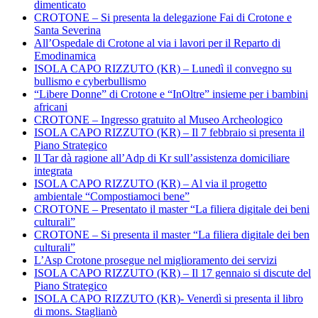
dimenticato
CROTONE – Si presenta la delegazione Fai di Crotone e
Santa Severina
All’Ospedale di Crotone al via i lavori per il Reparto di
Emodinamica
ISOLA CAPO RIZZUTO (KR) – Lunedì il convegno su
bullismo e cyberbullismo
“Libere Donne” di Crotone e “InOltre” insieme per i bambini
africani
CROTONE – Ingresso gratuito al Museo Archeologico
ISOLA CAPO RIZZUTO (KR) – Il 7 febbraio si presenta il
Piano Strategico
Il Tar dà ragione all’Adp di Kr sull’assistenza domiciliare
integrata
ISOLA CAPO RIZZUTO (KR) – Al via il progetto
ambientale “Compostiamoci bene”
CROTONE – Presentato il master “La filiera digitale dei beni
culturali”
CROTONE – Si presenta il master “La filiera digitale dei ben
culturali”
L’Asp Crotone prosegue nel miglioramento dei servizi
ISOLA CAPO RIZZUTO (KR) – Il 17 gennaio si discute del
Piano Strategico
ISOLA CAPO RIZZUTO (KR)- Venerdì si presenta il libro
di mons. Staglianò