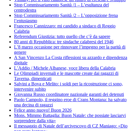
Stop Commissariamento Sanità /1 – L’esultanza del
centrodestra
Stop Commissariamento Sanità /2 – L’opposizione frena
l’entusiasmo
Francesco Cannizzaro: mi candido a sindaco di Reggio
Calabria
Referendum Giustizia: tutto quello che c’è da sapere
80 anni di Repubblica: tre sindache calabresi del 1946
L’8 marzo occasione per rinnovare l’impegno per la parità di
genere
A San Vincenzo La Costa riflessioni su azzardo e dipendenza
digitale
L’Addio / Michele Albanese, voce libera della Calabria
Le Olimpiadi invernali e le mascotte create dai ragazzi di
Taverna, dimenticati
Salvini a Bova e Melito: i soldi per la ricostruzione ci sono,
intervenire subito
Giovanna Russo coordinatore nazionale garanti dei detenuti
Paolo Campolo, il reggino eroe di Crans Montana: ha salvato
una decina di ragazzi
Felice anno nuovo! Buon 2026
Mons. Mimmo Battaglia: Buon Natale: che possiate lasciarvi
sorprendere dalla vita»
Il messaggio di Natale dell’arcivescovo di CZ Maniago: «Dio