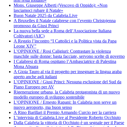
non resta lontano»
Mons. Giuseppe Alberti (Vescovo di Oppido): «Non
lasciamoci rubare il Natale»
Buon Natale 2025 da Calabria.Live
A Bruxelles il Natale calabrese con l’evento Christojenna
promosso da Giusi Princi
La nuova bella sede a Roma dell’Associazione Italiana
Coltivatori (AIC)
A Reggio l’incontro “I Cattolici e la Politica vista da Papa
Leone XIV”
L’OPINIONE / Rosi Caligiuri: Contrastare la violenza
maschile sulle donne: basta facciate, servono scelte di governo
I Calabresi di Roma ospitano l’Ambasciatrice di Palestina
Mona Abuara
A Gioia Tauro al via il progetto per insegnare la lingua araba
aperto anche agli italiani
L’OPINIONE / Giusi Princi: Nessuna esclusione del Sud da
Piano Europeo per AV
Rigenerazione urbana, la Calabria protagonista di un nuovo
modello europeo di sviluppo sostenibile
L’OPINIONE / Ernesto Rapani: In Calabria non serve un
nuovo aeroporto, ma buon senso
A Rino Barillari il Premio Armando Curcio per la carriera
L’intervista di Calabria.Live al Presidente Roberto Occhiuto
Dalla Calabria la vittoria di Occhiuto è un segnale per il Paese