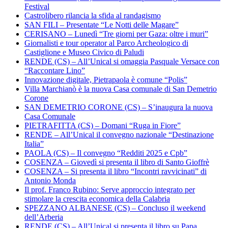
Festival
Castrolibero rilancia la sfida al randagismo
SAN FILI – Presentate “Le Notti delle Magare”
CERISANO – Lunedì “Tre giorni per Gaza: oltre i muri”
Giornalisti e tour operator al Parco Archeologico di
Castiglione e Museo Civico di Paludi
RENDE (CS) – All’Unical si omaggia Pasquale Versace con
“Raccontare Lino”
Innovazione digitale, Pietrapaola è comune “Polis”
Villa Marchianò è la nuova Casa comunale di San Demetrio
Corone
SAN DEMETRIO CORONE (CS) – S’inaugura la nuova
Casa Comunale
PIETRAFITTA (CS) – Domani “Ruga in Fiore”
RENDE – All’Unical il convegno nazionale “Destinazione
Italia”
PAOLA (CS) – Il convegno “Redditi 2025 e Cpb”
COSENZA – Giovedì si presenta il libro di Santo Gioffrè
COSENZA – Si presenta il libro “Incontri ravvicinati” di
Antonio Monda
Il prof. Franco Rubino: Serve approccio integrato per
stimolare la crescita economica della Calabria
SPEZZANO ALBANESE (CS) – Concluso il weekend
dell’Arberia
RENDE (CS) – All’Unical si presenta il libro su Papa