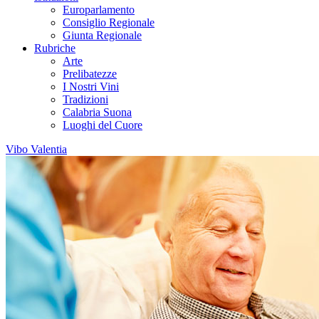
Europarlamento
Consiglio Regionale
Giunta Regionale
Rubriche
Arte
Prelibatezze
I Nostri Vini
Tradizioni
Calabria Suona
Luoghi del Cuore
Vibo Valentia