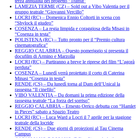
terza annualità del progetto “Transit”
LAMEZIA TERME (CZ) – Sold out a Vibo Valentia per il
gruppo teatrale “Giovanni Vercillo”
LOCRI (RC) – Domenica Ennio Coltorti in scena con
“Shylock il giudeo”
COSENZA – La regia limpida e coraggiosa della Misasi in
“Cosenza in testa”
POLISTENA (RC) – Tutto pronto per il “Premio cultura
cinematografica”
REGGIO CALABRIA – Questo pomeriggio si presenta il
docufilm di Armino e Marzolla
LOCRI (RC) – Partiranno a breve le riprese del film “L’agorà
perduta”
COSENZA – Lunedì verrà proiettato il corto di Caterina
Minasi “Cosenza in testa”
RENDE (CS) – Da lunedì torna al Dam dell’Unical la
rassegna “Il cinefilo”
VIBO VALENTIA – Da domani la prima edizione della
rassegna teatrale “La forza del sorriso”
REGGIO CALABRIA – Ernesto Orrico debutta con “Hamlet
in Pieces” sabato a Spazio Teatro
LOCRI (RC) – Luca Ward a Locri il 7 aprile per la stagione
teatrale della locride
RENDE (CS) – Due giorni di proiezioni al Tau Cinema
Campus