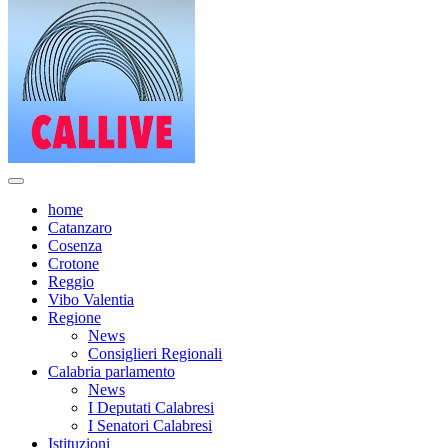
home
Catanzaro
Cosenza
Crotone
Reggio
Vibo Valentia
Regione
News
Consiglieri Regionali
Calabria parlamento
News
I Deputati Calabresi
I Senatori Calabresi
Istituzioni