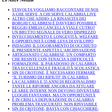
STAVOLTA VOGLIAMO RACCONTARE DI NOI:
A CHE SERVE, A CHI SERVE CALABRIA.LIVE
ALTRO CHE ADDIO: LA RINASCITA DEI
BORGHI CALABRESI È DAVVERO POSSIBILE
REGGIO EMILIA CANCELLA VIALE CUTRO?
UN BRUTTO SEGNALE DI VERO DISPREZZO
INVECCHIAMENTO E LONGEVITÀ: WELFARE
E OPPORTUNITÀ COME LEVA DI SVILUPPO
INDAGINI, IL LOGORAMENTO DI OCCHIUTO
IL PRESIDENTE ASPETTA L’ARCHIVIAZIONE
ARTIGIANATO CALABRESE, UN COMPARTO
CHE RESISTE CON TENACIA A DIFFICOLTÀ
FORMAZIONE, IL PARADOSSO IN CALABRIA
TRA ECCELLENZA E FRAGILITÀ SCOLASTICA
SIN DI CROTONE, È NECESSARIO FERMARE
“IL TURISMO DEI RIFIUTI” IN CALABRIA
LA CALABRIA E 55 ANNI DI REGIONALISMO
TANTE LE RIFORME ANCORA DA ATTUARE
LE AREE INTERNE NON DEVONO DIVENTARE
LUOGHI FANTASMA, MA UN’OPPORTUNITÀ
È IN CRISI LA DEPURAZIONE IN CALABRIA
PROBLEMA TRASCURATO, NON RINVIABILE
SIN DI CROTONE, BASTA CON CHIACCHIERE: