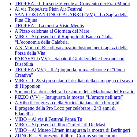
TROPEA – Il Presepe Vivente al Convento dei Frati Minori
Al via TropeArte Plein Air Festival
SAN COSTANTINO CALABRO (VV) – La Sagra della
Pitta Chjina
TROPEA – La mostra Visio Mentis
A Pizzo celebrata al Giornata del Mare
VIBO – Si presenta il il Rapporto di Banca d’Italia
“L’economia della Calabria.
A S. Maria di Ricadi vacanza-inclusione per i ragazzi della
Forza della Vita
PARAVATI (VV) – Sabato il Giubileo delle Persone con
Disabilità
TROPEA (VV) – Il 2 giugno la prima edizione di “Onda
Creativa”
VIBO – Il 28 si presentano i risultati della campagna di scavo
di Hipponion
Soriano Calabro celebra il restauro della Madonna del Rosario
PIZZO (VV) – Inaugurata la mostra “L’amore nell’arte”
A Vibo il congresso della Società italiana dei chirurghi
Il progetto della Pro Loco per celebrare i 243 anni di
Filadelfia
VIBO – Al via il Festival Pensa Tu
VIBO – Si presenta il libro “Inferi” di De Masi
VIBO – Al Museo Lìmen inaugurata la mostra di Berlingeri
ZUNGRI – Si presenta il libro “Corpus speluncarum