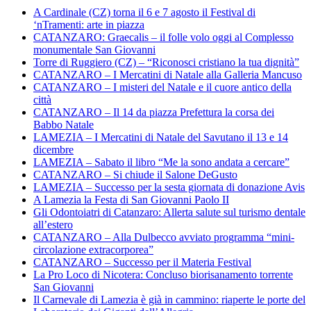
A Cardinale (CZ) torna il 6 e 7 agosto il Festival di
‘nTramenti: arte in piazza
CATANZARO: Graecalis – il folle volo oggi al Complesso
monumentale San Giovanni
Torre di Ruggiero (CZ) – “Riconosci cristiano la tua dignità”
CATANZARO – I Mercatini di Natale alla Galleria Mancuso
CATANZARO – I misteri del Natale e il cuore antico della
città
CATANZARO – Il 14 da piazza Prefettura la corsa dei
Babbo Natale
LAMEZIA – I Mercatini di Natale del Savutano il 13 e 14
dicembre
LAMEZIA – Sabato il libro “Me la sono andata a cercare”
CATANZARO – Si chiude il Salone DeGusto
LAMEZIA – Successo per la sesta giornata di donazione Avis
A Lamezia la Festa di San Giovanni Paolo II
Gli Odontoiatri di Catanzaro: Allerta salute sul turismo dentale
all’estero
CATANZARO – Alla Dulbecco avviato programma “mini-
circolazione extracorporea”
CATANZARO – Successo per il Materia Festival
La Pro Loco di Nicotera: Concluso biorisanamento torrente
San Giovanni
Il Carnevale di Lamezia è già in cammino: riaperte le porte del