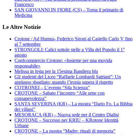
Francesco
SAN GIOVANNI IN FIORE (CS) – Torna il primario di
Medicina
Le Altre Notizie
Crotone / Ad Humus- Federico Sironi al Castello Carlo V fino
al 7 settembre
STRONGOLI: Calici sottole stelle a Villa del Popolo il 1°
agosto
Confcommercio Crotone: «Insieme per una movida
responsabile»
Melissa in festa per la 15esima Bandiera blu
Gli studenti del Liceo “Raffaele Lombardi Satriani”: Un
applauso sbagliato: quando l’ironia supera il rispetto
COTRONEI – L’evento “Sila Scienza”
CROTONE – Sabato l’incontro “Alle urne con
consapevolezza”
SANTA SEVERINA (KR) – La mostra “Dario Fo. La Bibbia
dei villani”
MESORACA (KR) – Nuova sede per il Centro Dialisi
CROTONE – Successo per KRIU – KRotone Identità
Urbane
CROTONE – La mostra “Madre: rituali di memoria”