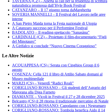
TAVERNA (CZ) – Aperta la call per la residenza di scrittura
naturalistica promossa dall’Hyle Book Festival
CATANZARO – Il 17 giugno torna daMargherita
SOVERIA MANNELLI – Il Festival del Lavoro nelle aree
interne
A San Pietro Maida torna la Festa nazionale di Utopia
A Catanzaro successo per il Performing Festival
BADOLATO – Il reading-spettacolo “Sanasàna”
CARDINALE (CZ) – Proiettato il film-documentario “Figli
del Minotauro”
A Girifalco si conclude “Nuovo Cinema Coraggioso”
Le Altre Notizie
ACQUAPPESA (CS) / Serata con Cinghios Group il 6
agosto
COSENZA: Cella 121 il libro di Attilio Sabato domani al
Museo multimediale
MARZI (CS) – Venerdì “Radici Reali”
CORIGLIANO ROSSANO – Gli studenti dell’Agrario del
Majorana alla Diga Farneto
DIAMANTE – Vicoli in Festival il 27 e 28 dicembre 2025
Belcastro (CS) il 28 ritorna il tradizionale mercatino di Natale
CORIGLIANO-ROSSANO: Capodanno con i Negramaro
CORIGLIANO-ROSSANO: Tombola benefica Aido il 14