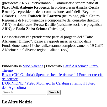
(presidente ARN), interverranno il Commissario straordinario di
Pizzo Dott.
Antonio Reppucci
, la professoressa
Amalia Cecilia
Bruni
(vicepresidente della commissione sanità della Regione
Calabria), il dott.
Raffaele Di Lorenzo
(neurologo, già al Centro
Regionale di Neurogenetica e componente del consiglio direttivo
ARN), le dottoresse
Teresa Dattilo
(assistente sociale e progettista
ARN), e
Paola Zaira Sciutto
(Psicologa)
Le associazioni che prenderanno parte al progetto del “Caffè
Alzheimer Diffuso”, grazie ai rapporti messi in campo dalla
Fondazione, sono 17 che realizzeranno complessivamente 19 Caffè
Alzheimer in 9 diverse regioni italiane. (
r
vv)
Pubblicato in
Vibo Valentia
|
Etichettato
Caffè Alzheimer
,
Pizzo
,
Tirreno
Navigazione
Russo (Cisl Calabria): Spendere bene le risorse del Pnrr per crescita
dei territori
articoli
L’OPINIONE / Pietro Molinaro: In Calabria a rischio il futuro
dell’Agricoltura
Le Altre Notizie