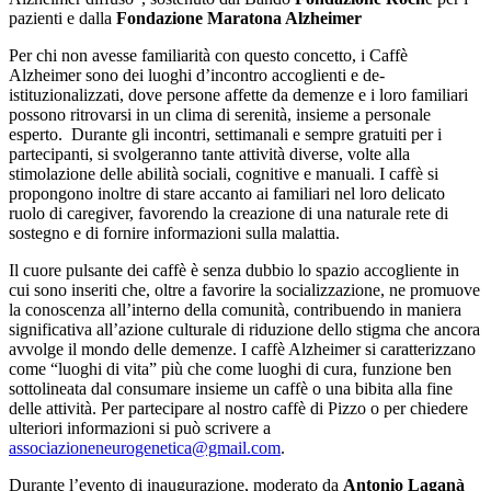
pazienti e dalla
Fondazione Maratona Alzheimer
Per chi non avesse familiarità con questo concetto, i Caffè
Alzheimer sono dei luoghi d’incontro accoglienti e de-
istituzionalizzati, dove persone affette da demenze e i loro familiari
possono ritrovarsi in un clima di serenità, insieme a personale
esperto. Durante gli incontri, settimanali e sempre gratuiti per i
partecipanti, si svolgeranno tante attività diverse, volte alla
stimolazione delle abilità sociali, cognitive e manuali. I caffè si
propongono inoltre di stare accanto ai familiari nel loro delicato
ruolo di caregiver, favorendo la creazione di una naturale rete di
sostegno e di fornire informazioni sulla malattia.
Il cuore pulsante dei caffè è senza dubbio lo spazio accogliente in
cui sono inseriti che, oltre a favorire la socializzazione, ne promuove
la conoscenza all’interno della comunità, contribuendo in maniera
significativa all’azione culturale di riduzione dello stigma che ancora
avvolge il mondo delle demenze. I caffè Alzheimer si caratterizzano
come “luoghi di vita” più che come luoghi di cura, funzione ben
sottolineata dal consumare insieme un caffè o una bibita alla fine
delle attività. Per partecipare al nostro caffè di Pizzo o per chiedere
ulteriori informazioni si può scrivere a
associazioneneurogenetica@gmail.com
.
Durante l’evento di inaugurazione, moderato da
Antonio Laganà