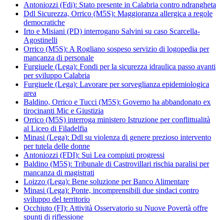
Antoniozzi (Fdi): Stato presente in Calabria contro ndrangheta
Ddl Sicurezza, Orrico (M5S): Maggioranza allergica a regole
democratiche
Irto e Misiani (PD) interrogano Salvini su caso Scarcella-
Agostinelli
Orrico (M5S): A Rogliano sospeso servizio di logopedia per
mancanza di personale
Furgiuele (Lega): Fondi per la sicurezza idraulica passo avanti
per sviluppo Calabria
Furgiuele (Lega): Lavorare per sorveglianza epidemiologica
area
Baldino, Orrico e Tucci (M5S): Governo ha abbandonato ex
tirocinanti Mic e Giustizia
Orrico (M5S) interroga ministero Istruzione per conflittualità
al Liceo di Filadelfia
Minasi (Lega): Ddl su violenza di genere prezioso intervento
per tutela delle donne
Antoniozzi (FDI): Sui Lea compiuti progressi
Baldino (M5S): Tribunale di Castrovillari rischia paralisi per
mancanza di magistrati
Loizzo (Lega): Bene soluzione per Banco Alimentare
Minasi (Lega): Ponte, incomprensibili due sindaci contro
sviluppo del territorio
Occhiuto (FI): Attività Osservatorio su Nuove Povertà offre
spunti di riflessione