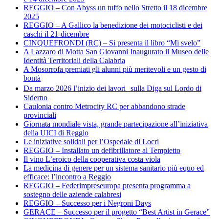
REGGIO – Con Abyss un tuffo nello Stretto il 18 dicembre
2025
REGGIO – A Gallico la benedizione dei motociclisti e dei
caschi il 21-dicembre
CINQUEFRONDI (RC) – Si presenta il libro “Mi svelo”
A Lazzaro di Motta San Giovanni Inaugurato il Museo delle
Identità Territoriali della Calabria
A Mosorrofa premiati gli alunni più meritevoli e un gesto di
bontà
Da marzo 2026 l’inizio dei lavori sulla Diga sul Lordo di
Siderno
Caulonia contro Metrocity RC per abbandono strade
provinciali
Giornata mondiale vista, grande partecipazione all’iniziativa
della UICI di Reggio
Le iniziative solidali per l’Ospedale di Locri
REGGIO – Installato un defibrillatore al Tempietto
Il vino L’eroico della cooperativa costa viola
La medicina di genere per un sistema sanitario più equo ed
efficace: l’incontro a Reggio
REGGIO – Federimpreseuropa presenta programma a
sostegno delle aziende calabresi
REGGIO – Successo per i Negroni Days
GERACE – Successo per il progetto “Best Artist in Gerace”