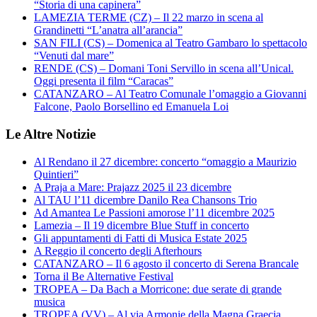
“Storia di una capinera”
LAMEZIA TERME (CZ) – Il 22 marzo in scena al
Grandinetti “L’anatra all’arancia”
SAN FILI (CS) – Domenica al Teatro Gambaro lo spettacolo
“Venuti dal mare”
RENDE (CS) – Domani Toni Servillo in scena all’Unical.
Oggi presenta il film “Caracas”
CATANZARO – Al Teatro Comunale l’omaggio a Giovanni
Falcone, Paolo Borsellino ed Emanuela Loi
Le Altre Notizie
Al Rendano il 27 dicembre: concerto “omaggio a Maurizio
Quintieri”
A Praja a Mare: Prajazz 2025 il 23 dicembre
Al TAU l’11 dicembre Danilo Rea Chansons Trio
Ad Amantea Le Passioni amorose l’11 dicembre 2025
Lamezia – Il 19 dicembre Blue Stuff in concerto
Gli appuntamenti di Fatti di Musica Estate 2025
A Reggio il concerto degli Afterhours
CATANZARO – Il 6 agosto il concerto di Serena Brancale
Torna il Be Alternative Festival
TROPEA – Da Bach a Morricone: due serate di grande
musica
TROPEA (VV) – Al via Armonie della Magna Graecia