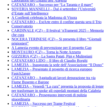
Laboratorio dei Giganti dell’Allegria
CATANZARO – Successo per “La Taranta e il mare”
SOVERIA MANNELLI – Dal 4 settembre l’Università
d’Estate sull’Intelligence
A Conflenti celebrata la Madonna di Visora
CATANZARO – EstArte entro il confine questa sera il Trio
Conservatorio
CARDINALE (CZ) – Il festival ‘nTramenti 2025 – Memoria
che cura
NOCERA TERINESE (CZ) – Si presenta il libro “Giornali
prigionieri”
A Lamezia evento di prevenzione per il progetto Gap
MONTAURO (CZ) – Torna la Notte Azzurra
GIZZERIA (CZ) – La Sagra Patati, Pipi e Mulingiani
CATANZARO LIDO – Il libro di Claudio Borghi
LAMEZIA – Inaugurata la sede dell’Associazione “Il Dono”
LAMEZIA – Presentato il progetto di ricerca europeo
Fastch2ange
CATANZARO – Aggiudicati lavori depurazione tra via
Fiume Busento e Barone
LAMEZIA – Venerdì “La cura” presenta la proposta di legge
per trasformare in spoke gli ospedali montani della Calabria
CATANZARO – Proseguono interventi di pulizia
straordinaria
LAMEZIA – Successo per Trame Festival