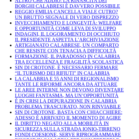
ALTRO CHE ADDIO: LA RINASCITA DEI
BORGHI CALABRESI È DAVVERO POSSIBILE
REGGIO EMILIA CANCELLA VIALE CUTRO?
UN BRUTTO SEGNALE DI VERO DISPREZZO
INVECCHIAMENTO E LONGEVITÀ: WELFARE
E OPPORTUNITÀ COME LEVA DI SVILUPPO
INDAGINI, IL LOGORAMENTO DI OCCHIUTO
IL PRESIDENTE ASPETTA L’ARCHIVIAZIONE
ARTIGIANATO CALABRESE, UN COMPARTO
CHE RESISTE CON TENACIA A DIFFICOLTÀ
FORMAZIONE, IL PARADOSSO IN CALABRIA
TRA ECCELLENZA E FRAGILITÀ SCOLASTICA
SIN DI CROTONE, È NECESSARIO FERMARE
“IL TURISMO DEI RIFIUTI” IN CALABRIA
LA CALABRIA E 55 ANNI DI REGIONALISMO
TANTE LE RIFORME ANCORA DA ATTUARE
LE AREE INTERNE NON DEVONO DIVENTARE
LUOGHI FANTASMA, MA UN’OPPORTUNITÀ
È IN CRISI LA DEPURAZIONE IN CALABRIA
PROBLEMA TRASCURATO, NON RINVIABILE
SIN DI CROTONE, BASTA CON CHIACCHIERE:
ADESSO È ARRIVATO IL MOMENTO DI AGIRE
IL DIRITTO NEGATO ALLA MOBILITÀ IN
SICUREZZA SULLA STRADA IONIO-TIRRENO
FONDI COESIONE, SERVE RIPROGRAMMARE