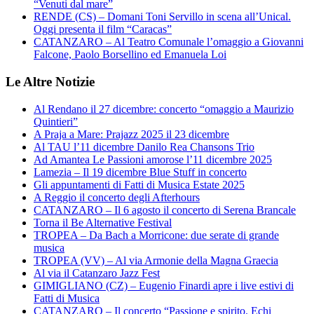
“Venuti dal mare”
RENDE (CS) – Domani Toni Servillo in scena all’Unical.
Oggi presenta il film “Caracas”
CATANZARO – Al Teatro Comunale l’omaggio a Giovanni
Falcone, Paolo Borsellino ed Emanuela Loi
Le Altre Notizie
Al Rendano il 27 dicembre: concerto “omaggio a Maurizio
Quintieri”
A Praja a Mare: Prajazz 2025 il 23 dicembre
Al TAU l’11 dicembre Danilo Rea Chansons Trio
Ad Amantea Le Passioni amorose l’11 dicembre 2025
Lamezia – Il 19 dicembre Blue Stuff in concerto
Gli appuntamenti di Fatti di Musica Estate 2025
A Reggio il concerto degli Afterhours
CATANZARO – Il 6 agosto il concerto di Serena Brancale
Torna il Be Alternative Festival
TROPEA – Da Bach a Morricone: due serate di grande
musica
TROPEA (VV) – Al via Armonie della Magna Graecia
Al via il Catanzaro Jazz Fest
GIMIGLIANO (CZ) – Eugenio Finardi apre i live estivi di
Fatti di Musica
CATANZARO – Il concerto “Passione e spirito. Echi