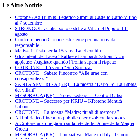
Le Altre Notizie
Crotone / Ad Humus- Federico Sironi al Castello Carlo V fino
al 7 settembre
STRONGOLI: Calici sottole stelle a Villa del Popolo il 1°
agosto
Confcommercio Crotone: «Insieme per una movida
responsabile»
Melissa in festa per la 15esima Bandiera blu
Gli studenti del Liceo “Raffaele Lombardi Satriani”: Un
applauso sbagliato: quando l’ironia supera il rispetto
COTRONEI – L’evento “Sila Scienza”
CROTONE – Sabato l’incontro “Alle urne con
consapevolezza”
SANTA SEVERINA (KR) – La mostra “Dario Fo. La Bibbia
dei villani”
MESORACA (KR) – Nuova sede per il Centro Dialisi
CROTONE – Successo per KRIU – KRotone Identità
Urbane
CROTONE – La mostra “Madre: rituali di memoria”
A Umbriatico l’incontro pubblico per risolvere la zoonosi
A Crotone una due giorni sulla rete delle Donne della Magna
Grecia
MESORACA (KR) – L’iniziativa “Made in Italy: Il Cuore