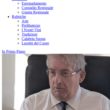
Europarlamento
Consiglio Regionale
Giunta Regionale
Rubriche
Arte
Prelibatezze
I Nostri Vini
Tradizioni
Calabria Suona
Luoghi del Cuore
In Primo Piano