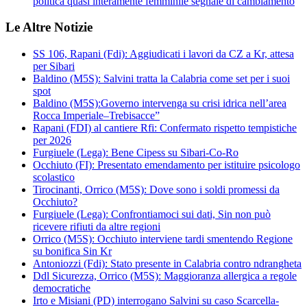
politica quasi interamente femminile segnale di cambiamento
Le Altre Notizie
SS 106, Rapani (Fdi): Aggiudicati i lavori da CZ a Kr, attesa
per Sibari
Baldino (M5S): Salvini tratta la Calabria come set per i suoi
spot
Baldino (M5S):Governo intervenga su crisi idrica nell’area
Rocca Imperiale–Trebisacce”
Rapani (FDI) al cantiere Rfi: Confermato rispetto tempistiche
per 2026
Furgiuele (Lega): Bene Cipess su Sibari-Co-Ro
Occhiuto (FI): Presentato emendamento per istituire psicologo
scolastico
Tirocinanti, Orrico (M5S): Dove sono i soldi promessi da
Occhiuto?
Furgiuele (Lega): Confrontiamoci sui dati, Sin non può
ricevere rifiuti da altre regioni
Orrico (M5S): Occhiuto interviene tardi smentendo Regione
su bonifica Sin Kr
Antoniozzi (Fdi): Stato presente in Calabria contro ndrangheta
Ddl Sicurezza, Orrico (M5S): Maggioranza allergica a regole
democratiche
Irto e Misiani (PD) interrogano Salvini su caso Scarcella-