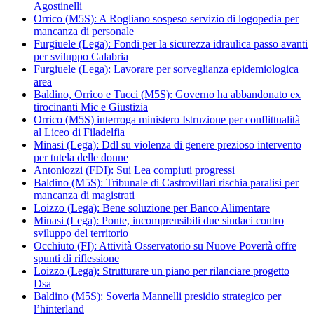
Agostinelli
Orrico (M5S): A Rogliano sospeso servizio di logopedia per
mancanza di personale
Furgiuele (Lega): Fondi per la sicurezza idraulica passo avanti
per sviluppo Calabria
Furgiuele (Lega): Lavorare per sorveglianza epidemiologica
area
Baldino, Orrico e Tucci (M5S): Governo ha abbandonato ex
tirocinanti Mic e Giustizia
Orrico (M5S) interroga ministero Istruzione per conflittualità
al Liceo di Filadelfia
Minasi (Lega): Ddl su violenza di genere prezioso intervento
per tutela delle donne
Antoniozzi (FDI): Sui Lea compiuti progressi
Baldino (M5S): Tribunale di Castrovillari rischia paralisi per
mancanza di magistrati
Loizzo (Lega): Bene soluzione per Banco Alimentare
Minasi (Lega): Ponte, incomprensibili due sindaci contro
sviluppo del territorio
Occhiuto (FI): Attività Osservatorio su Nuove Povertà offre
spunti di riflessione
Loizzo (Lega): Strutturare un piano per rilanciare progetto
Dsa
Baldino (M5S): Soveria Mannelli presidio strategico per
l’hinterland