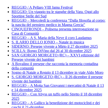
REGGIO / A Pellaro VIII Jamu Festival
REGGIO: Un viaggio tra le stanghe della Vara. Oggi allo
Sporting Stelle del Sud
REGGIO – Mercoledì la conferenza “Dalla filosofia al corpo:
la nascita del pensiero medico in Magna Grecia”
CINQUEFRONDI – Polisena presenta interrogazione su
Casa di Comunità
REGGIO – A S. Maria della Neve il coro Laudamus
S. ILARIO DELLO IONIO – Natale in musica
SIDERNO: Presepe vivente a Mirto il 27 dicembre 2025
SCILLA: Borgo DiVino dal 26 al 30 dicembre 2025
SAN GIORGIO MORGETO (RC) – XXVI edizione del
Presepe vivente dei bambini
A Bovalino il presepe che racconta la memoria contadina
della comunità
Sogno di Natale a Reggio il 13 dicembre in viale Aldo Moro
S. GIORGIO MORGETO (RC) – Il 26 dicembre il presepe
vivente dei bambini
REGGIO – A Motta San Giovanni i mercatini di Natale il 13
e 14 dicembre 2025
REGGIO – Con Abyss un tuffo nello Stretto il 18 dicembre
2025
REGGIO – A Gallico la benedizione dei motociclisti e dei
caschi il 21-dicembre