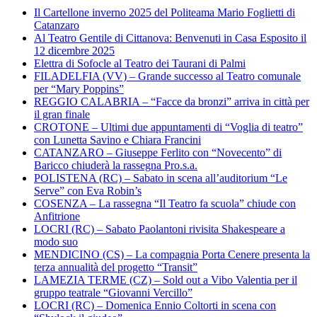
Il Cartellone inverno 2025 del Politeama Mario Foglietti di
Catanzaro
Al Teatro Gentile di Cittanova: Benvenuti in Casa Esposito il
12 dicembre 2025
Elettra di Sofocle al Teatro dei Taurani di Palmi
FILADELFIA (VV) – Grande successo al Teatro comunale
per “Mary Poppins”
REGGIO CALABRIA – “Facce da bronzi” arriva in città per
il gran finale
CROTONE – Ultimi due appuntamenti di “Voglia di teatro”
con Lunetta Savino e Chiara Francini
CATANZARO – Giuseppe Ferlito con “Novecento” di
Baricco chiuderà la rassegna Pro.s.a.
POLISTENA (RC) – Sabato in scena all’auditorium “Le
Serve” con Eva Robin’s
COSENZA – La rassegna “Il Teatro fa scuola” chiude con
Anfitrione
LOCRI (RC) – Sabato Paolantoni rivisita Shakespeare a
modo suo
MENDICINO (CS) – La compagnia Porta Cenere presenta la
terza annualità del progetto “Transit”
LAMEZIA TERME (CZ) – Sold out a Vibo Valentia per il
gruppo teatrale “Giovanni Vercillo”
LOCRI (RC) – Domenica Ennio Coltorti in scena con