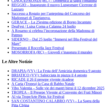
CINQUEFRONDI (RC) – Domenica la sagra contadina
REGGIO – Inaugurato il nuovo Lungomare Cicerone di
Lazzaro
Successo a Reggio per l’anteprima del Concorso dei
Madonnari di Taurianova.
GERACE – La 25esima edizione di Borgo Incantato
DeaFest / Luisa Corna a Calanna 24 luglio
A Rosarno si celebra l’incoronazione della Madonna di
Patmos
SIDERNO – Dal 25 luglio “Immersi nel Blu-Festival del
Mare”
Presentato il Roccella Jazz Festival
MOSORROFA (RC) – Giovedì s’inaugura il murales
Le Altre Notizie
DRAPIA (VV) / La Festa dell’Amicizia domenica 9 agosto
BRIATICO (VV): Salsicciata in piazza il 4 agosto
RICADI: il 26 il presepe vivente ricadese
A Caria (Tropea) la Casa di Babbo Natale
Vibo Valentia – Sulle vie dei mastri birrai il 12 dicembre 2025
TROPEA – Il Presepe Vivente al Convento dei Frati Minori
Al via TropeArte Plein Air Festival
SAN COSTANTINO CALABRO (VV) – La Sagra della
Pitta Chjina