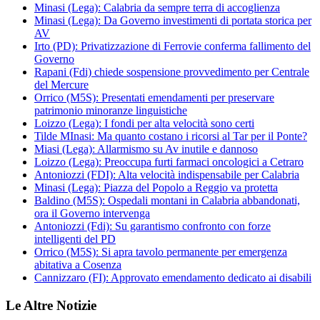
Minasi (Lega): Calabria da sempre terra di accoglienza
Minasi (Lega): Da Governo investimenti di portata storica per
AV
Irto (PD): Privatizzazione di Ferrovie conferma fallimento del
Governo
Rapani (Fdi) chiede sospensione provvedimento per Centrale
del Mercure
Orrico (M5S): Presentati emendamenti per preservare
patrimonio minoranze linguistiche
Loizzo (Lega): I fondi per alta velocità sono certi
Tilde MInasi: Ma quanto costano i ricorsi al Tar per il Ponte?
Miasi (Lega): Allarmismo su Av inutile e dannoso
Loizzo (Lega): Preoccupa furti farmaci oncologici a Cetraro
Antoniozzi (FDI): Alta velocità indispensabile per Calabria
Minasi (Lega): Piazza del Popolo a Reggio va protetta
Baldino (M5S): Ospedali montani in Calabria abbandonati,
ora il Governo intervenga
Antoniozzi (Fdi): Su garantismo confronto con forze
intelligenti del PD
Orrico (M5S): Si apra tavolo permanente per emergenza
abitativa a Cosenza
Cannizzaro (FI): Approvato emendamento dedicato ai disabili
Le Altre Notizie