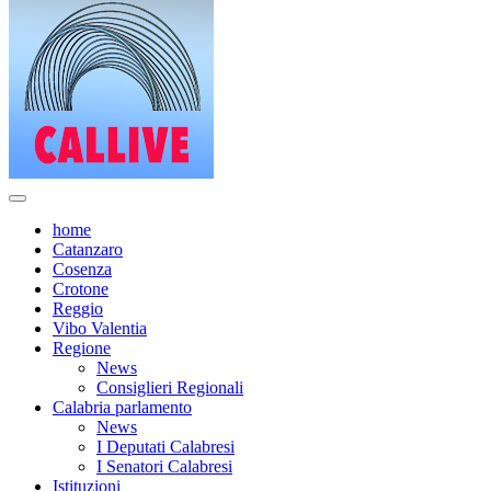
home
Catanzaro
Cosenza
Crotone
Reggio
Vibo Valentia
Regione
News
Consiglieri Regionali
Calabria parlamento
News
I Deputati Calabresi
I Senatori Calabresi
Istituzioni