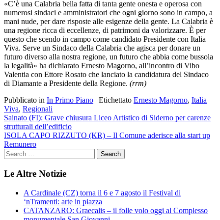
«C’è una Calabria bella fatta di tanta gente onesta e operosa con
numerosi sindaci e amministratori che ogni giorno sono in campo, a
mani nude, per dare risposte alle esigenze della gente. La Calabria è
una regione ricca di eccellenze, di patrimoni da valorizzare. È per
questo che scendo in campo come candidato Presidente con Italia
Viva. Serve un Sindaco della Calabria che agisca per donare un
futuro diverso alla nostra regione, un futuro che abbia come bussola
la legalità» ha dichiarato Ernesto Magorno, all’incontro di Vibo
Valentia con Ettore Rosato che lanciato la candidatura del Sindaco
di Diamante a Presidente della Regione.
(rrm)
Pubblicato in
In Primo Piano
|
Etichettato
Ernesto Magorno
,
Italia
Viva
,
Regionali
Navigazione
Sainato (FI): Grave chiusura Liceo Artistico di Siderno per carenze
strutturali dell’edificio
articoli
ISOLA CAPO RIZZUTO (KR) – Il Comune aderisce alla start up
Remunero
Le Altre Notizie
A Cardinale (CZ) torna il 6 e 7 agosto il Festival di
‘nTramenti: arte in piazza
CATANZARO: Graecalis – il folle volo oggi al Complesso
monumentale San Giovanni