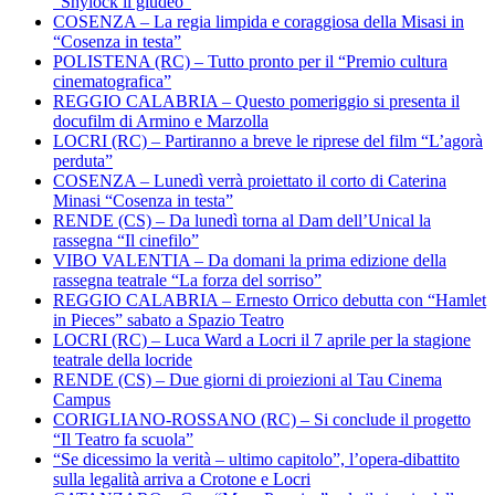
“Shylock il giudeo”
COSENZA – La regia limpida e coraggiosa della Misasi in
“Cosenza in testa”
POLISTENA (RC) – Tutto pronto per il “Premio cultura
cinematografica”
REGGIO CALABRIA – Questo pomeriggio si presenta il
docufilm di Armino e Marzolla
LOCRI (RC) – Partiranno a breve le riprese del film “L’agorà
perduta”
COSENZA – Lunedì verrà proiettato il corto di Caterina
Minasi “Cosenza in testa”
RENDE (CS) – Da lunedì torna al Dam dell’Unical la
rassegna “Il cinefilo”
VIBO VALENTIA – Da domani la prima edizione della
rassegna teatrale “La forza del sorriso”
REGGIO CALABRIA – Ernesto Orrico debutta con “Hamlet
in Pieces” sabato a Spazio Teatro
LOCRI (RC) – Luca Ward a Locri il 7 aprile per la stagione
teatrale della locride
RENDE (CS) – Due giorni di proiezioni al Tau Cinema
Campus
CORIGLIANO-ROSSANO (RC) – Si conclude il progetto
“Il Teatro fa scuola”
“Se dicessimo la verità – ultimo capitolo”, l’opera-dibattito
sulla legalità arriva a Crotone e Locri