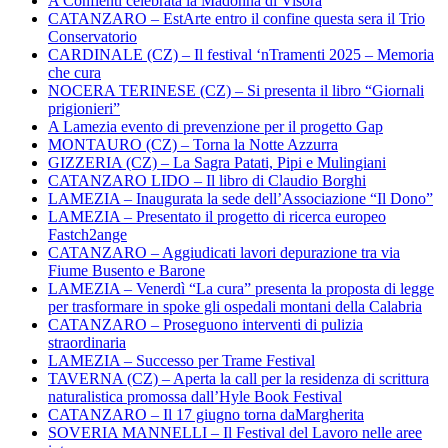
A Conflenti celebrata la Madonna di Visora
CATANZARO – EstArte entro il confine questa sera il Trio
Conservatorio
CARDINALE (CZ) – Il festival ‘nTramenti 2025 – Memoria
che cura
NOCERA TERINESE (CZ) – Si presenta il libro “Giornali
prigionieri”
A Lamezia evento di prevenzione per il progetto Gap
MONTAURO (CZ) – Torna la Notte Azzurra
GIZZERIA (CZ) – La Sagra Patati, Pipi e Mulingiani
CATANZARO LIDO – Il libro di Claudio Borghi
LAMEZIA – Inaugurata la sede dell’Associazione “Il Dono”
LAMEZIA – Presentato il progetto di ricerca europeo
Fastch2ange
CATANZARO – Aggiudicati lavori depurazione tra via
Fiume Busento e Barone
LAMEZIA – Venerdì “La cura” presenta la proposta di legge
per trasformare in spoke gli ospedali montani della Calabria
CATANZARO – Proseguono interventi di pulizia
straordinaria
LAMEZIA – Successo per Trame Festival
TAVERNA (CZ) – Aperta la call per la residenza di scrittura
naturalistica promossa dall’Hyle Book Festival
CATANZARO – Il 17 giugno torna daMargherita
SOVERIA MANNELLI – Il Festival del Lavoro nelle aree