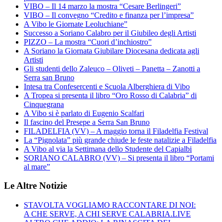
VIBO – Il 14 marzo la mostra “Cesare Berlingeri”
VIBO – Il convegno “Credito e finanza per l’impresa”
A Vibo le Giornate Leoluchiane”
Successo a Soriano Calabro per il Giubileo degli Artisti
PIZZO – La mostra “Cuori d’inchiostro”
A Soriano la Giornata Giubilare Diocesana dedicata agli
Artisti
Gli studenti dello Zaleuco – Oliveti – Panetta – Zanotti a
Serra san Bruno
Intesa tra Confesercenti e Scuola Alberghiera di Vibo
A Tropea si presenta il libro “Oro Rosso di Calabria” di
Cinquegrana
A Vibo si è parlato di Eugenio Scalfari
Il fascino del Presepe a Serra San Bruno
FILADELFIA (VV) – A maggio torna il Filadelfia Festival
La “Pignolata” più grande chiude le feste natalizie a Filadelfia
A Vibo al via la Settimana dello Studente del Capialbi
SORIANO CALABRO (VV) – Si presenta il libro “Portami
al mare”
Le Altre Notizie
STAVOLTA VOGLIAMO RACCONTARE DI NOI:
A CHE SERVE, A CHI SERVE CALABRIA.LIVE