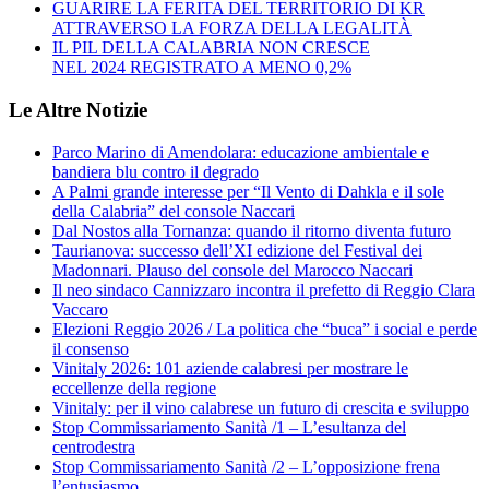
GUARIRE LA FERITA DEL TERRITORIO DI KR
ATTRAVERSO LA FORZA DELLA LEGALITÀ
IL PIL DELLA CALABRIA NON CRESCE
NEL 2024 REGISTRATO A MENO 0,2%
Le Altre Notizie
Parco Marino di Amendolara: educazione ambientale e
bandiera blu contro il degrado
A Palmi grande interesse per “Il Vento di Dahkla e il sole
della Calabria” del console Naccari
Dal Nostos alla Tornanza: quando il ritorno diventa futuro
Taurianova: successo dell’XI edizione del Festival dei
Madonnari. Plauso del console del Marocco Naccari
Il neo sindaco Cannizzaro incontra il prefetto di Reggio Clara
Vaccaro
Elezioni Reggio 2026 / La politica che “buca” i social e perde
il consenso
Vinitaly 2026: 101 aziende calabresi per mostrare le
eccellenze della regione
Vinitaly: per il vino calabrese un futuro di crescita e sviluppo
Stop Commissariamento Sanità /1 – L’esultanza del
centrodestra
Stop Commissariamento Sanità /2 – L’opposizione frena
l’entusiasmo