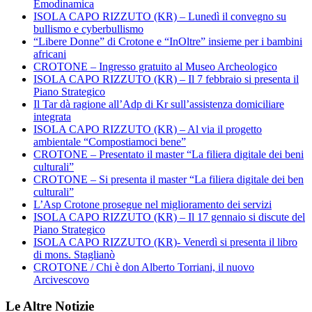
Emodinamica
ISOLA CAPO RIZZUTO (KR) – Lunedì il convegno su
bullismo e cyberbullismo
“Libere Donne” di Crotone e “InOltre” insieme per i bambini
africani
CROTONE – Ingresso gratuito al Museo Archeologico
ISOLA CAPO RIZZUTO (KR) – Il 7 febbraio si presenta il
Piano Strategico
Il Tar dà ragione all’Adp di Kr sull’assistenza domiciliare
integrata
ISOLA CAPO RIZZUTO (KR) – Al via il progetto
ambientale “Compostiamoci bene”
CROTONE – Presentato il master “La filiera digitale dei beni
culturali”
CROTONE – Si presenta il master “La filiera digitale dei ben
culturali”
L’Asp Crotone prosegue nel miglioramento dei servizi
ISOLA CAPO RIZZUTO (KR) – Il 17 gennaio si discute del
Piano Strategico
ISOLA CAPO RIZZUTO (KR)- Venerdì si presenta il libro
di mons. Staglianò
CROTONE / Chi è don Alberto Torriani, il nuovo
Arcivescovo
Le Altre Notizie