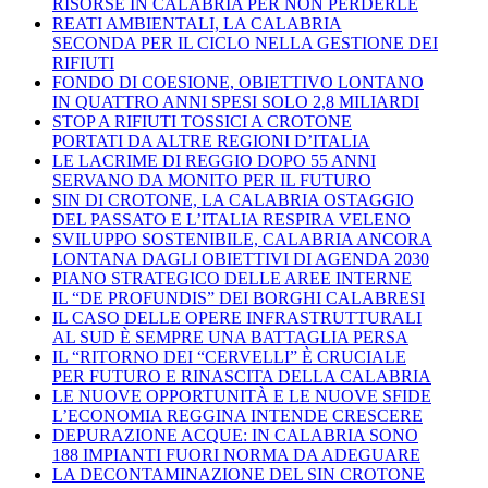
RISORSE IN CALABRIA PER NON PERDERLE
REATI AMBIENTALI, LA CALABRIA
SECONDA PER IL CICLO NELLA GESTIONE DEI
RIFIUTI
FONDO DI COESIONE, OBIETTIVO LONTANO
IN QUATTRO ANNI SPESI SOLO 2,8 MILIARDI
STOP A RIFIUTI TOSSICI A CROTONE
PORTATI DA ALTRE REGIONI D’ITALIA
LE LACRIME DI REGGIO DOPO 55 ANNI
SERVANO DA MONITO PER IL FUTURO
SIN DI CROTONE, LA CALABRIA OSTAGGIO
DEL PASSATO E L’ITALIA RESPIRA VELENO
SVILUPPO SOSTENIBILE, CALABRIA ANCORA
LONTANA DAGLI OBIETTIVI DI AGENDA 2030
PIANO STRATEGICO DELLE AREE INTERNE
IL “DE PROFUNDIS” DEI BORGHI CALABRESI
IL CASO DELLE OPERE INFRASTRUTTURALI
AL SUD È SEMPRE UNA BATTAGLIA PERSA
IL “RITORNO DEI “CERVELLI” È CRUCIALE
PER FUTURO E RINASCITA DELLA CALABRIA
LE NUOVE OPPORTUNITÀ E LE NUOVE SFIDE
L’ECONOMIA REGGINA INTENDE CRESCERE
DEPURAZIONE ACQUE: IN CALABRIA SONO
188 IMPIANTI FUORI NORMA DA ADEGUARE
LA DECONTAMINAZIONE DEL SIN CROTONE