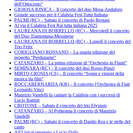
dell’Ottocento”
GIOIOSA IONICA – Il concerto del duo Mosa-Andaloro
Grande successo per il Calabria Fest Tutta Italiana
PALMI (RC) – Sabato il concerto di Paolo Restani
Al via il Calabria Fest Rai tutta italiana 2025
LAUREANA DI BORRELLO (RC) – Mercoledì il concerto
del Duo Tramontana-Messinese
LAUREANA DI BORRELLO (RC) – Lunedì il concerto del
Trio Felix
CORIGLIANO ROSSANO – La quarta edizione del
progetto “Perduname”
CATANZARO – La prima edizione di “Orchestra in Flauti”
SEMINARA (RC) – Il concerto del duo Rosso-Punzi
MIRTO CROSIA (CS) – Il concerto “Sogni e visioni della
musica da film”
ROCCABERNARDA (KR) – Il concerto l’Orchestra di Fiati
Leonardo Vinci
Maurizio Vandelli fa cantare la Calabria con i successi di
Lucio Battisti
CROTONE – Sabato il concerto del trio Elysium
CATANZARO – Al Politeama il concerto di Maurizio
Vandelli
PALMI (RC) – Sabato il concerto di Danilo Rea e le stelle del
canto
All’Unical omaggio a Lucio Dalla