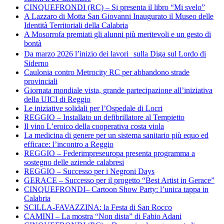
CINQUEFRONDI (RC) – Si presenta il libro “Mi svelo”
A Lazzaro di Motta San Giovanni Inaugurato il Museo delle
Identità Territoriali della Calabria
A Mosorrofa premiati gli alunni più meritevoli e un gesto di
bontà
Da marzo 2026 l’inizio dei lavori sulla Diga sul Lordo di
Siderno
Caulonia contro Metrocity RC per abbandono strade
provinciali
Giornata mondiale vista, grande partecipazione all’iniziativa
della UICI di Reggio
Le iniziative solidali per l’Ospedale di Locri
REGGIO – Installato un defibrillatore al Tempietto
Il vino L’eroico della cooperativa costa viola
La medicina di genere per un sistema sanitario più equo ed
efficace: l’incontro a Reggio
REGGIO – Federimpreseuropa presenta programma a
sostegno delle aziende calabresi
REGGIO – Successo per i Negroni Days
GERACE – Successo per il progetto “Best Artist in Gerace”
CINQUEFRONDI– Cartoon Show Party: l’unica tappa in
Calabria
SCILLA-FAVAZZINA: la Festa di San Rocco
CAMINI – La mostra “Non dista” di Fabio Adani