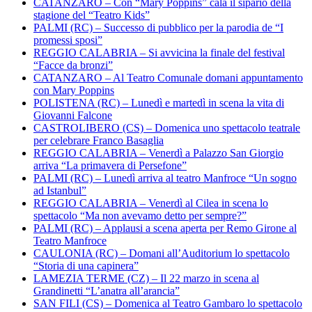
CATANZARO – Con “Mary Poppins” cala il sipario della
stagione del “Teatro Kids”
PALMI (RC) – Successo di pubblico per la parodia de “I
promessi sposi”
REGGIO CALABRIA – Si avvicina la finale del festival
“Facce da bronzi”
CATANZARO – Al Teatro Comunale domani appuntamento
con Mary Poppins
POLISTENA (RC) – Lunedì e martedì in scena la vita di
Giovanni Falcone
CASTROLIBERO (CS) – Domenica uno spettacolo teatrale
per celebrare Franco Basaglia
REGGIO CALABRIA – Venerdì a Palazzo San Giorgio
arriva “La primavera di Persefone”
PALMI (RC) – Lunedì arriva al teatro Manfroce “Un sogno
ad Istanbul”
REGGIO CALABRIA – Venerdì al Cilea in scena lo
spettacolo “Ma non avevamo detto per sempre?”
PALMI (RC) – Applausi a scena aperta per Remo Girone al
Teatro Manfroce
CAULONIA (RC) – Domani all’Auditorium lo spettacolo
“Storia di una capinera”
LAMEZIA TERME (CZ) – Il 22 marzo in scena al
Grandinetti “L’anatra all’arancia”
SAN FILI (CS) – Domenica al Teatro Gambaro lo spettacolo