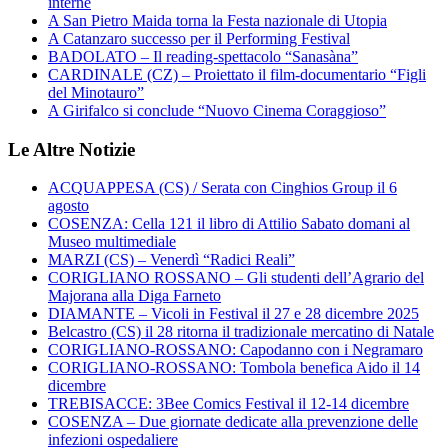
interne
A San Pietro Maida torna la Festa nazionale di Utopia
A Catanzaro successo per il Performing Festival
BADOLATO – Il reading-spettacolo “Sanasàna”
CARDINALE (CZ) – Proiettato il film-documentario “Figli
del Minotauro”
A Girifalco si conclude “Nuovo Cinema Coraggioso”
Le Altre Notizie
ACQUAPPESA (CS) / Serata con Cinghios Group il 6
agosto
COSENZA: Cella 121 il libro di Attilio Sabato domani al
Museo multimediale
MARZI (CS) – Venerdì “Radici Reali”
CORIGLIANO ROSSANO – Gli studenti dell’Agrario del
Majorana alla Diga Farneto
DIAMANTE – Vicoli in Festival il 27 e 28 dicembre 2025
Belcastro (CS) il 28 ritorna il tradizionale mercatino di Natale
CORIGLIANO-ROSSANO: Capodanno con i Negramaro
CORIGLIANO-ROSSANO: Tombola benefica Aido il 14
dicembre
TREBISACCE: 3Bee Comics Festival il 12-14 dicembre
COSENZA – Due giornate dedicate alla prevenzione delle
infezioni ospedaliere