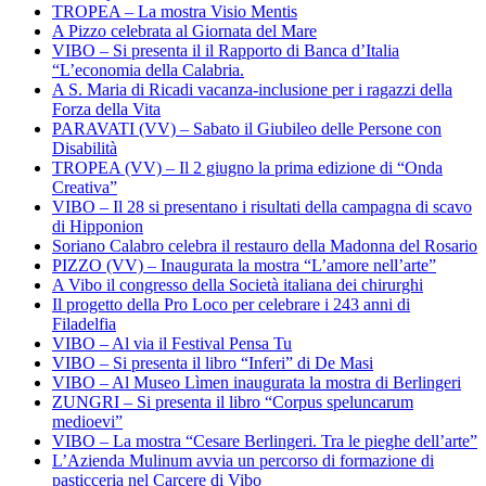
TROPEA – La mostra Visio Mentis
A Pizzo celebrata al Giornata del Mare
VIBO – Si presenta il il Rapporto di Banca d’Italia
“L’economia della Calabria.
A S. Maria di Ricadi vacanza-inclusione per i ragazzi della
Forza della Vita
PARAVATI (VV) – Sabato il Giubileo delle Persone con
Disabilità
TROPEA (VV) – Il 2 giugno la prima edizione di “Onda
Creativa”
VIBO – Il 28 si presentano i risultati della campagna di scavo
di Hipponion
Soriano Calabro celebra il restauro della Madonna del Rosario
PIZZO (VV) – Inaugurata la mostra “L’amore nell’arte”
A Vibo il congresso della Società italiana dei chirurghi
Il progetto della Pro Loco per celebrare i 243 anni di
Filadelfia
VIBO – Al via il Festival Pensa Tu
VIBO – Si presenta il libro “Inferi” di De Masi
VIBO – Al Museo Lìmen inaugurata la mostra di Berlingeri
ZUNGRI – Si presenta il libro “Corpus speluncarum
medioevi”
VIBO – La mostra “Cesare Berlingeri. Tra le pieghe dell’arte”
L’Azienda Mulinum avvia un percorso di formazione di
pasticceria nel Carcere di Vibo