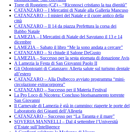
Torre di Ruggiero (CZ) – “Riconosci cristiano la tua dignità”
CATANZARO – I Mercatini di Natale alla Galleria Mancuso
CATANZARO – I misteri del Natale e il cuore antico della
città
CATANZARO – Il 14 da piazza Prefettura la corsa dei
Babbo Natale
LAMEZIA – I Mercatini di Natale del Savutano il 13 e 14
dicembre
LAMEZIA – Sabato il libro “Me la sono andata a cercare”
CATANZARO – Si chiude il Salone DeGusto
LAMEZIA – Successo per la sesta giornata di donazione Avis
A Lamezia la Festa di San Giovanni Paolo II
Gli Odontoiatri di Catanzaro: Allerta salute sul turismo dentale
all’estero
CATANZARO – Alla Dulbecco avviato programma “mini-
circolazione extracorporea”
CATANZARO – Successo per il Materia Festival
La Pro Loco di Nicotera: Concluso biorisanamento torrente
San Giovanni
Il Carnevale di Lamezia è già in cammino: riaperte le porte del
Laboratorio dei Giganti dell’Allegria
CATANZARO – Successo per “La Taranta e il mare”
SOVERIA MANNELLI – Dal 4 settembre l’Università
d’Estate sull’Intelligence