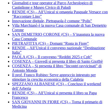
Giornalisti e tour operator al Parco Archeologico di
Castiglione e Museo Civico di Paludi
RENDE (CS) – All’Unical si omaggia Pasquale Versace con
“Raccontare Lino”
Innovazione digitale, Pietrapaola è comune “Polis”
Villa Marchianò è la nuova Casa comunale di San Demetrio
Corone
SAN DEMETRIO CORONE (CS) – S’inaugura la nuova
Casa Comunale
PIETRAFITTA (CS) – Domani “Ruga in Fiore”
RENDE – All’Unical il convegno nazionale “Destinazione
Italia”
PAOLA (CS) – Il convegno “Redditi 2025 e Cpb”
COSENZA – Giovedì si presenta il libro di Santo Gioffrè
COSENZA – Si presenta il libro “Incontri ravvicinati” di
Antonio Monda
Il prof. Franco Rubino: Serve approccio integrato per
stimolare la crescita economica della Calabria
SPEZZANO ALBANESE (CS) – Concluso il weekend
dell’Arberia
RENDE (CS) – All’Unical si presenta il libro su Papa
Francesco
SAN GIOVANNI IN FIORE (CS) – Torna il primario di
Medicina