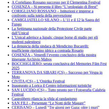
A Corigliano Rossano successo per il Clementina Festival
COSENZA – Si presenta il libro “L’orologiaio di Brest”
CORIGLIANO ROSSANO – Istituzioni e imprese a
confronto sulla tutela della prevenzione
CAMIGLIATELLO SILANO – L’11 e il 12 la Sagra del
Fungo
La Settimana nazionale della Protezione Civile parte
dall’Unical
L’Unical aderisce a Iupals: cinque borse di studio per gli
studenti palestinesi
La denuncia della sindaca di Mendicino Bucarelli:
nsufficiente ripristino idrico a contrada Rosario
COSENZA – Venerdì l’evento conclusivo della mostra
itinerante Archivio Mabos
BOCCHIGLIERO: serata conclusiva del Memories Film Fest
2025
TERRANOVA DA SIBARI (CS) – Successo per Vespa in
Moto
CIVITA (CS) – L’Onirika Festival
Inaugurato a Lorica il Centro informazioni turistiche
SAN LUCIDO (CS) – Tutto pronto per i Fotografia Calabria
Festival
Castrolibero rilancia la sfida al randagismo
SAN FILI – Presentate “Le Notti delle Magare”
CERISANO – Lunedì “Tre giorni per Gaza: oltre i muri”