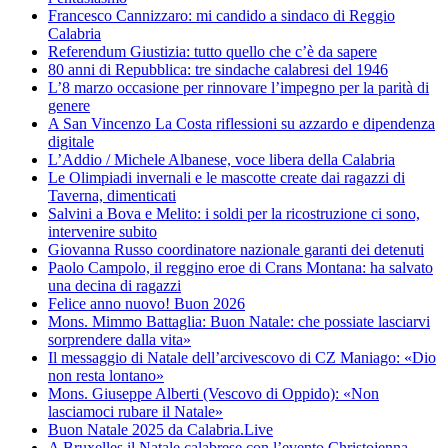
Francesco Cannizzaro: mi candido a sindaco di Reggio
Calabria
Referendum Giustizia: tutto quello che c’è da sapere
80 anni di Repubblica: tre sindache calabresi del 1946
L’8 marzo occasione per rinnovare l’impegno per la parità di
genere
A San Vincenzo La Costa riflessioni su azzardo e dipendenza
digitale
L’Addio / Michele Albanese, voce libera della Calabria
Le Olimpiadi invernali e le mascotte create dai ragazzi di
Taverna, dimenticati
Salvini a Bova e Melito: i soldi per la ricostruzione ci sono,
intervenire subito
Giovanna Russo coordinatore nazionale garanti dei detenuti
Paolo Campolo, il reggino eroe di Crans Montana: ha salvato
una decina di ragazzi
Felice anno nuovo! Buon 2026
Mons. Mimmo Battaglia: Buon Natale: che possiate lasciarvi
sorprendere dalla vita»
Il messaggio di Natale dell’arcivescovo di CZ Maniago: «Dio
non resta lontano»
Mons. Giuseppe Alberti (Vescovo di Oppido): «Non
lasciamoci rubare il Natale»
Buon Natale 2025 da Calabria.Live
A Bruxelles il Natale calabrese con l’evento Christojenna