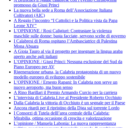
promosso da Giusi Princi
La nuova bella sede a Roma dell’Associazione Italiana
Coltivatori (AIC)
A Reggio l’incontro “I Cattolici e la Politica vista da Papa
Leone XIV”
L’OPINIONE / Rosi Caligiuri: Contrastare la violenza
maschile sulle donne: basta facciate, servono scelte di governo
I Calabresi di Roma ospitano l’Ambasciatrice di Palestina
Mona Abuara
A Gioia Tauro al via il progetto per insegnare la lingua araba
aperto anche agli italiani
L’OPINIONE / Giusi Princi: Nessuna esclusione del Sud da
Piano Europeo per AV
Rigenerazione urbana, la Calabria protagonista di un nuovo
modello europeo di sviluppo sostenibile
L’OPINIONE / Ernesto Rapani: In Calabria non serve un
nuovo aeroporto, ma buon senso
A Rino Barillari il Premio Armando Curcio per la carriera
L’intervista di Calabria.Live al Presidente Roberto Occhiuto
Dalla Calabria la vittoria di Occhiuto è un segnale per il Paese
Ancora ritardi per il ripristino della Diga sul torrente Lordo
I Consorzi di Tutela delll’area centrale della Calabria:
Mirabilia, ottima occasione di crescita e valorizzazione
L’opinione / Manuela Labonia: La nuova rappresentanza