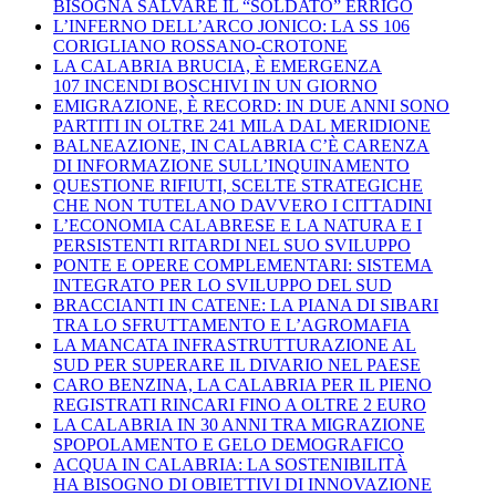
BISOGNA SALVARE IL “SOLDATO” ERRIGO
L’INFERNO DELL’ARCO JONICO: LA SS 106
CORIGLIANO ROSSANO-CROTONE
LA CALABRIA BRUCIA, È EMERGENZA
107 INCENDI BOSCHIVI IN UN GIORNO
EMIGRAZIONE, È RECORD: IN DUE ANNI SONO
PARTITI IN OLTRE 241 MILA DAL MERIDIONE
BALNEAZIONE, IN CALABRIA C’È CARENZA
DI INFORMAZIONE SULL’INQUINAMENTO
QUESTIONE RIFIUTI, SCELTE STRATEGICHE
CHE NON TUTELANO DAVVERO I CITTADINI
L’ECONOMIA CALABRESE E LA NATURA E I
PERSISTENTI RITARDI NEL SUO SVILUPPO
PONTE E OPERE COMPLEMENTARI: SISTEMA
INTEGRATO PER LO SVILUPPO DEL SUD
BRACCIANTI IN CATENE: LA PIANA DI SIBARI
TRA LO SFRUTTAMENTO E L’AGROMAFIA
LA MANCATA INFRASTRUTTURAZIONE AL
SUD PER SUPERARE IL DIVARIO NEL PAESE
CARO BENZINA, LA CALABRIA PER IL PIENO
REGISTRATI RINCARI FINO A OLTRE 2 EURO
LA CALABRIA IN 30 ANNI TRA MIGRAZIONE
SPOPOLAMENTO E GELO DEMOGRAFICO
ACQUA IN CALABRIA: LA SOSTENIBILITÀ
HA BISOGNO DI OBIETTIVI DI INNOVAZIONE