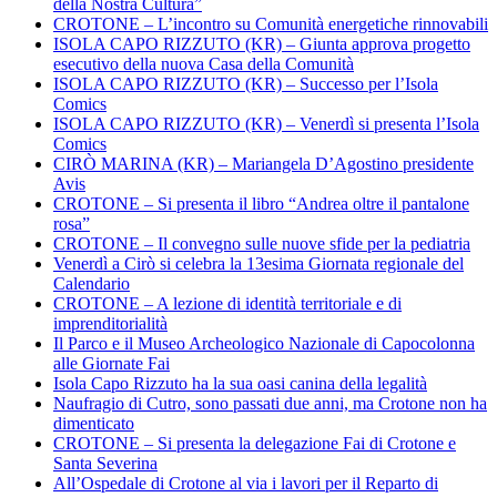
della Nostra Cultura”
CROTONE – L’incontro su Comunità energetiche rinnovabili
ISOLA CAPO RIZZUTO (KR) – Giunta approva progetto
esecutivo della nuova Casa della Comunità
ISOLA CAPO RIZZUTO (KR) – Successo per l’Isola
Comics
ISOLA CAPO RIZZUTO (KR) – Venerdì si presenta l’Isola
Comics
CIRÒ MARINA (KR) – Mariangela D’Agostino presidente
Avis
CROTONE – Si presenta il libro “Andrea oltre il pantalone
rosa”
CROTONE – Il convegno sulle nuove sfide per la pediatria
Venerdì a Cirò si celebra la 13esima Giornata regionale del
Calendario
CROTONE – A lezione di identità territoriale e di
imprenditorialità
Il Parco e il Museo Archeologico Nazionale di Capocolonna
alle Giornate Fai
Isola Capo Rizzuto ha la sua oasi canina della legalità
Naufragio di Cutro, sono passati due anni, ma Crotone non ha
dimenticato
CROTONE – Si presenta la delegazione Fai di Crotone e
Santa Severina
All’Ospedale di Crotone al via i lavori per il Reparto di