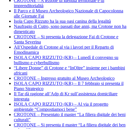
CROTONE – A lezione di identità territoriale e di
imprenditorialità
Il Parco e il Museo Archeologico Nazionale di Capocolonna
alle Giornate Fai
Isola Capo Rizzuto ha la sua oasi canina della legalità
Naufragio di Cutro, sono passati due anni, ma Crotone non ha
dimenticato
CROTONE – Si presenta la delegazione Fai di Crotone e
Santa Severina
All’Ospedale di Crotone al via i lavori per il Reparto di
Emodinamica
ISOLA CAPO RIZZUTO (KR) – Lunedì il convegno su
bullismo e cyberbullismo
“Libere Donne” di Crotone e “InOltre” insieme per i bambini
africani
CROTONE – Ingresso gratuito al Museo Archeologico
ISOLA CAPO RIZZUTO (KR) – Il 7 febbraio si presenta il
Piano Strategico
Il Tar dà ragione all’Adp di Kr sull’assistenza domiciliare
integrata
ISOLA CAPO RIZZUTO (KR) – Al via il progetto
ambientale “Compostiamoci bene”
CROTONE – Presentato il master “La filiera digitale dei beni
culturali”
CROTONE – Si presenta il master “La filiera digitale dei ben