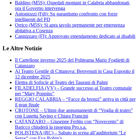
Baldino (M5S): Ospedali montani in Calabria abbandonati,
ora il Governo intervenga
Antoniozzi (Fdi): Su garantismo confronto con forze
intelligenti del PD
Orrico (M5S): Si apra tavolo permanente per emergenza
abitativa a Cosenza
Cannizzaro (FI): Approvato emendamento dedicato ai disabili
Le Altre Notizie
Il Cartellone inverno 2025 del Politeama Mario Foglietti di
Catanzaro
Al Teatro Gentile di Cittanova: Benvenuti in Casa Esposito il
12 dicembre 2025
Elettra di Sofocle al Teatro dei Taurani di Palmi
FILADELFIA (VV) – Grande successo al Teatro comunale
per “Mary Poppins”
REGGIO CALABRIA – “Facce da bronzi” arriva in città per
il gran finale
CROTONE – Ultimi due appuntamenti di “Voglia di teatro”
con Lunetta Savino e Chiara Francini
CATANZARO – Giuseppe Ferlito con “Novecento” di
Baricco chiuderà la rassegna Pro.s.a.
POLISTENA (RC) – Sabato in scena all’auditorium “Le
Serve” con Eva Robin’s