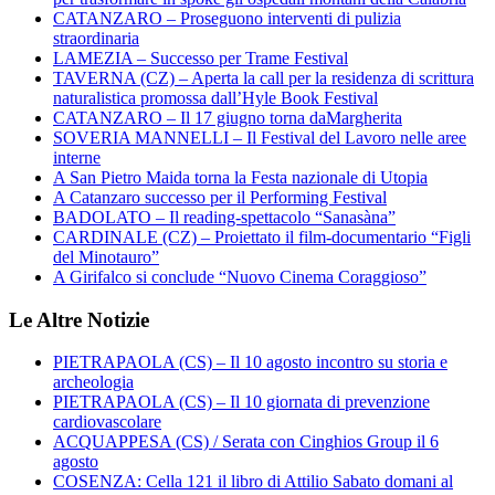
CATANZARO – Proseguono interventi di pulizia
straordinaria
LAMEZIA – Successo per Trame Festival
TAVERNA (CZ) – Aperta la call per la residenza di scrittura
naturalistica promossa dall’Hyle Book Festival
CATANZARO – Il 17 giugno torna daMargherita
SOVERIA MANNELLI – Il Festival del Lavoro nelle aree
interne
A San Pietro Maida torna la Festa nazionale di Utopia
A Catanzaro successo per il Performing Festival
BADOLATO – Il reading-spettacolo “Sanasàna”
CARDINALE (CZ) – Proiettato il film-documentario “Figli
del Minotauro”
A Girifalco si conclude “Nuovo Cinema Coraggioso”
Le Altre Notizie
PIETRAPAOLA (CS) – Il 10 agosto incontro su storia e
archeologia
PIETRAPAOLA (CS) – Il 10 giornata di prevenzione
cardiovascolare
ACQUAPPESA (CS) / Serata con Cinghios Group il 6
agosto
COSENZA: Cella 121 il libro di Attilio Sabato domani al