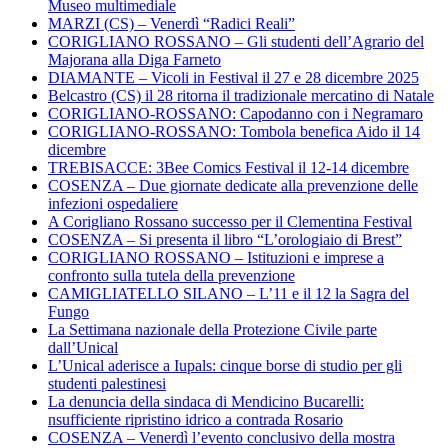
Museo multimediale
MARZI (CS) – Venerdì “Radici Reali”
CORIGLIANO ROSSANO – Gli studenti dell’Agrario del
Majorana alla Diga Farneto
DIAMANTE – Vicoli in Festival il 27 e 28 dicembre 2025
Belcastro (CS) il 28 ritorna il tradizionale mercatino di Natale
CORIGLIANO-ROSSANO: Capodanno con i Negramaro
CORIGLIANO-ROSSANO: Tombola benefica Aido il 14
dicembre
TREBISACCE: 3Bee Comics Festival il 12-14 dicembre
COSENZA – Due giornate dedicate alla prevenzione delle
infezioni ospedaliere
A Corigliano Rossano successo per il Clementina Festival
COSENZA – Si presenta il libro “L’orologiaio di Brest”
CORIGLIANO ROSSANO – Istituzioni e imprese a
confronto sulla tutela della prevenzione
CAMIGLIATELLO SILANO – L’11 e il 12 la Sagra del
Fungo
La Settimana nazionale della Protezione Civile parte
dall’Unical
L’Unical aderisce a Iupals: cinque borse di studio per gli
studenti palestinesi
La denuncia della sindaca di Mendicino Bucarelli:
nsufficiente ripristino idrico a contrada Rosario
COSENZA – Venerdì l’evento conclusivo della mostra