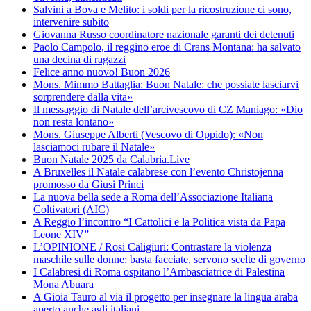
Salvini a Bova e Melito: i soldi per la ricostruzione ci sono,
intervenire subito
Giovanna Russo coordinatore nazionale garanti dei detenuti
Paolo Campolo, il reggino eroe di Crans Montana: ha salvato
una decina di ragazzi
Felice anno nuovo! Buon 2026
Mons. Mimmo Battaglia: Buon Natale: che possiate lasciarvi
sorprendere dalla vita»
Il messaggio di Natale dell’arcivescovo di CZ Maniago: «Dio
non resta lontano»
Mons. Giuseppe Alberti (Vescovo di Oppido): «Non
lasciamoci rubare il Natale»
Buon Natale 2025 da Calabria.Live
A Bruxelles il Natale calabrese con l’evento Christojenna
promosso da Giusi Princi
La nuova bella sede a Roma dell’Associazione Italiana
Coltivatori (AIC)
A Reggio l’incontro “I Cattolici e la Politica vista da Papa
Leone XIV”
L’OPINIONE / Rosi Caligiuri: Contrastare la violenza
maschile sulle donne: basta facciate, servono scelte di governo
I Calabresi di Roma ospitano l’Ambasciatrice di Palestina
Mona Abuara
A Gioia Tauro al via il progetto per insegnare la lingua araba
aperto anche agli italiani