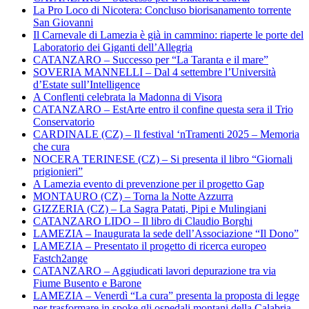
La Pro Loco di Nicotera: Concluso biorisanamento torrente
San Giovanni
Il Carnevale di Lamezia è già in cammino: riaperte le porte del
Laboratorio dei Giganti dell’Allegria
CATANZARO – Successo per “La Taranta e il mare”
SOVERIA MANNELLI – Dal 4 settembre l’Università
d’Estate sull’Intelligence
A Conflenti celebrata la Madonna di Visora
CATANZARO – EstArte entro il confine questa sera il Trio
Conservatorio
CARDINALE (CZ) – Il festival ‘nTramenti 2025 – Memoria
che cura
NOCERA TERINESE (CZ) – Si presenta il libro “Giornali
prigionieri”
A Lamezia evento di prevenzione per il progetto Gap
MONTAURO (CZ) – Torna la Notte Azzurra
GIZZERIA (CZ) – La Sagra Patati, Pipi e Mulingiani
CATANZARO LIDO – Il libro di Claudio Borghi
LAMEZIA – Inaugurata la sede dell’Associazione “Il Dono”
LAMEZIA – Presentato il progetto di ricerca europeo
Fastch2ange
CATANZARO – Aggiudicati lavori depurazione tra via
Fiume Busento e Barone
LAMEZIA – Venerdì “La cura” presenta la proposta di legge
per trasformare in spoke gli ospedali montani della Calabria