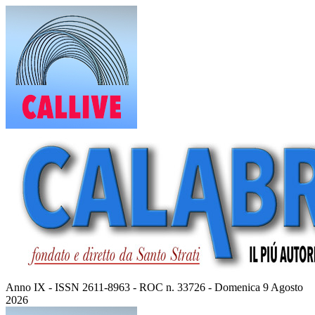
Vai
al
contenuto
Anno IX - ISSN 2611-8963 - ROC n. 33726 - Domenica 9 Agosto
2026