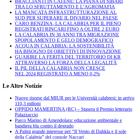
BRACCIANTI IN CATENE: LA PIANA DI SIBARI
TRA LO SFRUTTAMENTO E L’AGROMAFIA
LA MANCATA INFRASTRUTTURAZIONE AL
SUD PER SUPERARE IL DIVARIO NEL PAESE
CARO BENZINA, LA CALABRIA PER IL PIENO
REGISTRATI RINCARI FINO A OLTRE 2 EURO
LA CALABRIA IN 30 ANNI TRA MIGRAZIONE
SPOPOLAMENTO E GELO DEMOGRAFICO
ACQUA IN CALABRIA: LA SOSTENIBILITÀ
HA BISOGNO DI OBIETTIVI DI INNOVAZIONE
GUARIRE LA FERITA DEL TERRITORIO DI KR
ATTRAVERSO LA FORZA DELLA LEGALITÀ
IL PIL DELLA CALABRIA NON CRESCE
NEL 2024 REGISTRATO A MENO 0,2%
Le Altre Notizie
Nuove risorse dal MIUR per le Università calabresi: in arrivo
110,3 milioni
OPPIDO MAMERTINA (RC) – Stasera il Premio letterario
Palazzaccio
Parco Marino di Amendolara: educazione ambientale e
bandiera blu contro il degrado
A Palmi grande interesse per “Il Vento di Dahkla e il sole
della Calabria” del console Naccari