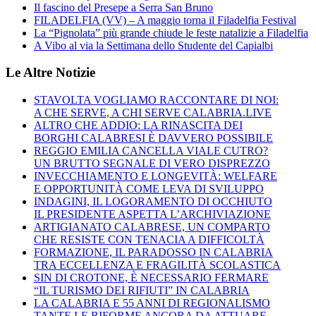
Il fascino del Presepe a Serra San Bruno
FILADELFIA (VV) – A maggio torna il Filadelfia Festival
La “Pignolata” più grande chiude le feste natalizie a Filadelfia
A Vibo al via la Settimana dello Studente del Capialbi
Le Altre Notizie
STAVOLTA VOGLIAMO RACCONTARE DI NOI:
A CHE SERVE, A CHI SERVE CALABRIA.LIVE
ALTRO CHE ADDIO: LA RINASCITA DEI
BORGHI CALABRESI È DAVVERO POSSIBILE
REGGIO EMILIA CANCELLA VIALE CUTRO?
UN BRUTTO SEGNALE DI VERO DISPREZZO
INVECCHIAMENTO E LONGEVITÀ: WELFARE
E OPPORTUNITÀ COME LEVA DI SVILUPPO
INDAGINI, IL LOGORAMENTO DI OCCHIUTO
IL PRESIDENTE ASPETTA L’ARCHIVIAZIONE
ARTIGIANATO CALABRESE, UN COMPARTO
CHE RESISTE CON TENACIA A DIFFICOLTÀ
FORMAZIONE, IL PARADOSSO IN CALABRIA
TRA ECCELLENZA E FRAGILITÀ SCOLASTICA
SIN DI CROTONE, È NECESSARIO FERMARE
“IL TURISMO DEI RIFIUTI” IN CALABRIA
LA CALABRIA E 55 ANNI DI REGIONALISMO
TANTE LE RIFORME ANCORA DA ATTUARE