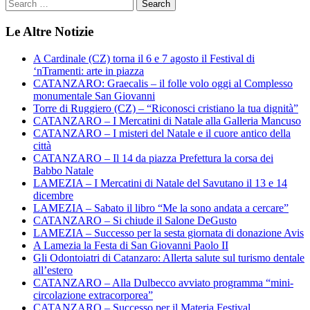
Le Altre Notizie
A Cardinale (CZ) torna il 6 e 7 agosto il Festival di
‘nTramenti: arte in piazza
CATANZARO: Graecalis – il folle volo oggi al Complesso
monumentale San Giovanni
Torre di Ruggiero (CZ) – “Riconosci cristiano la tua dignità”
CATANZARO – I Mercatini di Natale alla Galleria Mancuso
CATANZARO – I misteri del Natale e il cuore antico della
città
CATANZARO – Il 14 da piazza Prefettura la corsa dei
Babbo Natale
LAMEZIA – I Mercatini di Natale del Savutano il 13 e 14
dicembre
LAMEZIA – Sabato il libro “Me la sono andata a cercare”
CATANZARO – Si chiude il Salone DeGusto
LAMEZIA – Successo per la sesta giornata di donazione Avis
A Lamezia la Festa di San Giovanni Paolo II
Gli Odontoiatri di Catanzaro: Allerta salute sul turismo dentale
all’estero
CATANZARO – Alla Dulbecco avviato programma “mini-
circolazione extracorporea”
CATANZARO – Successo per il Materia Festival