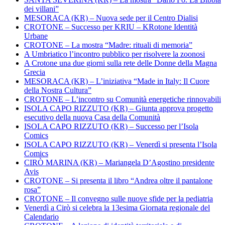
dei villani”
MESORACA (KR) – Nuova sede per il Centro Dialisi
CROTONE – Successo per KRIU – KRotone Identità
Urbane
CROTONE – La mostra “Madre: rituali di memoria”
A Umbriatico l’incontro pubblico per risolvere la zoonosi
A Crotone una due giorni sulla rete delle Donne della Magna
Grecia
MESORACA (KR) – L’iniziativa “Made in Italy: Il Cuore
della Nostra Cultura”
CROTONE – L’incontro su Comunità energetiche rinnovabili
ISOLA CAPO RIZZUTO (KR) – Giunta approva progetto
esecutivo della nuova Casa della Comunità
ISOLA CAPO RIZZUTO (KR) – Successo per l’Isola
Comics
ISOLA CAPO RIZZUTO (KR) – Venerdì si presenta l’Isola
Comics
CIRÒ MARINA (KR) – Mariangela D’Agostino presidente
Avis
CROTONE – Si presenta il libro “Andrea oltre il pantalone
rosa”
CROTONE – Il convegno sulle nuove sfide per la pediatria
Venerdì a Cirò si celebra la 13esima Giornata regionale del
Calendario