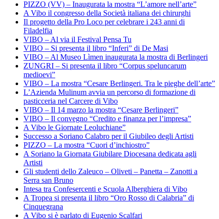
PIZZO (VV) – Inaugurata la mostra “L’amore nell’arte”
A Vibo il congresso della Società italiana dei chirurghi
Il progetto della Pro Loco per celebrare i 243 anni di
Filadelfia
VIBO – Al via il Festival Pensa Tu
VIBO – Si presenta il libro “Inferi” di De Masi
VIBO – Al Museo Lìmen inaugurata la mostra di Berlingeri
ZUNGRI – Si presenta il libro “Corpus speluncarum
medioevi”
VIBO – La mostra “Cesare Berlingeri. Tra le pieghe dell’arte”
L’Azienda Mulinum avvia un percorso di formazione di
pasticceria nel Carcere di Vibo
VIBO – Il 14 marzo la mostra “Cesare Berlingeri”
VIBO – Il convegno “Credito e finanza per l’impresa”
A Vibo le Giornate Leoluchiane”
Successo a Soriano Calabro per il Giubileo degli Artisti
PIZZO – La mostra “Cuori d’inchiostro”
A Soriano la Giornata Giubilare Diocesana dedicata agli
Artisti
Gli studenti dello Zaleuco – Oliveti – Panetta – Zanotti a
Serra san Bruno
Intesa tra Confesercenti e Scuola Alberghiera di Vibo
A Tropea si presenta il libro “Oro Rosso di Calabria” di
Cinquegrana
A Vibo si è parlato di Eugenio Scalfari