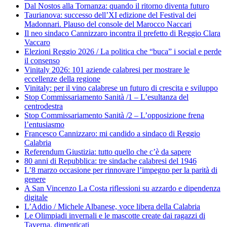
Dal Nostos alla Tornanza: quando il ritorno diventa futuro
Taurianova: successo dell’XI edizione del Festival dei
Madonnari. Plauso del console del Marocco Naccari
Il neo sindaco Cannizzaro incontra il prefetto di Reggio Clara
Vaccaro
Elezioni Reggio 2026 / La politica che “buca” i social e perde
il consenso
Vinitaly 2026: 101 aziende calabresi per mostrare le
eccellenze della regione
Vinitaly: per il vino calabrese un futuro di crescita e sviluppo
Stop Commissariamento Sanità /1 – L’esultanza del
centrodestra
Stop Commissariamento Sanità /2 – L’opposizione frena
l’entusiasmo
Francesco Cannizzaro: mi candido a sindaco di Reggio
Calabria
Referendum Giustizia: tutto quello che c’è da sapere
80 anni di Repubblica: tre sindache calabresi del 1946
L’8 marzo occasione per rinnovare l’impegno per la parità di
genere
A San Vincenzo La Costa riflessioni su azzardo e dipendenza
digitale
L’Addio / Michele Albanese, voce libera della Calabria
Le Olimpiadi invernali e le mascotte create dai ragazzi di
Taverna, dimenticati