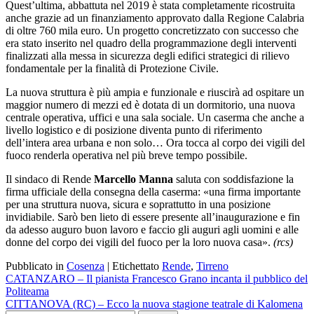
Quest’ultima, abbattuta nel 2019 è stata completamente ricostruita
anche grazie ad un finanziamento approvato dalla Regione Calabria
di oltre 760 mila euro. Un progetto concretizzato con successo che
era stato inserito nel quadro della programmazione degli interventi
finalizzati alla messa in sicurezza degli edifici strategici di rilievo
fondamentale per la finalità di Protezione Civile.
La nuova struttura è più ampia e funzionale e riuscirà ad ospitare un
maggior numero di mezzi ed è dotata di un dormitorio, una nuova
centrale operativa, uffici e una sala sociale. Un caserma che anche a
livello logistico e di posizione diventa punto di riferimento
dell’intera area urbana e non solo… Ora tocca al corpo dei vigili del
fuoco renderla operativa nel più breve tempo possibile.
Il sindaco di Rende
Marcello Manna
saluta con soddisfazione la
firma ufficiale della consegna della caserma: «una firma importante
per una struttura nuova, sicura e soprattutto in una posizione
invidiabile. Sarò ben lieto di essere presente all’inaugurazione e fin
da adesso auguro buon lavoro e faccio gli auguri agli uomini e alle
donne del corpo dei vigili del fuoco per la loro nuova casa».
(rcs)
Pubblicato in
Cosenza
|
Etichettato
Rende
,
Tirreno
Navigazione
CATANZARO – Il pianista Francesco Grano incanta il pubblico del
Politeama
articoli
CITTANOVA (RC) – Ecco la nuova stagione teatrale di Kalomena