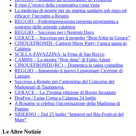
Il vino L’eroico della cooperativa costa viola
La medicina di genere per un sistema sanitario più equo ed
efficace: l’incontro a Reggio
REGGIO – Federimpreseuropa presenta programma a
sostegno delle aziende calabresi
REGGIO – Successo per i Negroni Days
GERACE – Successo per il progetto “Best Artist in Gerace”
CINQUEFRONDI– Cartoon Show Party: l’unica tappa in
Calabria
SCILLA-FAVAZZINA: la Festa di San Rocco
CAMINI – La mostra “Non dista” di Fabio Adani
CINQUEFRONDI (RC) – Domenica la sagra contadina
REGGIO – Inaugurato il nuovo Lungomare Cicerone di
Lazzaro
Successo a Reggio per l’anteprima del Concorso dei
Madonnari di Taurianova.
GERACE – La 25esima edizione di Borgo Incantato
DeaFest / Luisa Corna a Calanna 24 luglio
A Rosarno si celebra l’incoronazione della Madonna di
Patmos
SIDERNO – Dal 25 luglio “Immersi nel Blu-Festival del
Mare”
Le Altre Notizie