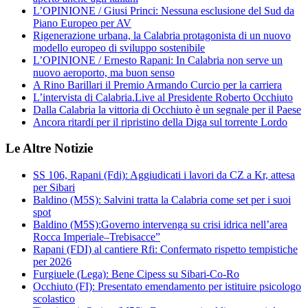
L’OPINIONE / Giusi Princi: Nessuna esclusione del Sud da
Piano Europeo per AV
Rigenerazione urbana, la Calabria protagonista di un nuovo
modello europeo di sviluppo sostenibile
L’OPINIONE / Ernesto Rapani: In Calabria non serve un
nuovo aeroporto, ma buon senso
A Rino Barillari il Premio Armando Curcio per la carriera
L’intervista di Calabria.Live al Presidente Roberto Occhiuto
Dalla Calabria la vittoria di Occhiuto è un segnale per il Paese
Ancora ritardi per il ripristino della Diga sul torrente Lordo
Le Altre Notizie
SS 106, Rapani (Fdi): Aggiudicati i lavori da CZ a Kr, attesa
per Sibari
Baldino (M5S): Salvini tratta la Calabria come set per i suoi
spot
Baldino (M5S):Governo intervenga su crisi idrica nell’area
Rocca Imperiale–Trebisacce”
Rapani (FDI) al cantiere Rfi: Confermato rispetto tempistiche
per 2026
Furgiuele (Lega): Bene Cipess su Sibari-Co-Ro
Occhiuto (FI): Presentato emendamento per istituire psicologo
scolastico