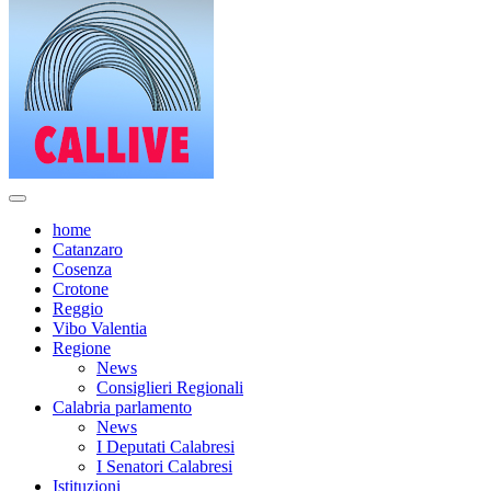
home
Catanzaro
Cosenza
Crotone
Reggio
Vibo Valentia
Regione
News
Consiglieri Regionali
Calabria parlamento
News
I Deputati Calabresi
I Senatori Calabresi
Istituzioni