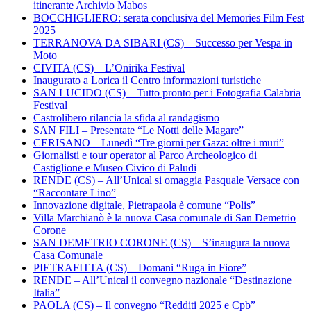
itinerante Archivio Mabos
BOCCHIGLIERO: serata conclusiva del Memories Film Fest
2025
TERRANOVA DA SIBARI (CS) – Successo per Vespa in
Moto
CIVITA (CS) – L’Onirika Festival
Inaugurato a Lorica il Centro informazioni turistiche
SAN LUCIDO (CS) – Tutto pronto per i Fotografia Calabria
Festival
Castrolibero rilancia la sfida al randagismo
SAN FILI – Presentate “Le Notti delle Magare”
CERISANO – Lunedì “Tre giorni per Gaza: oltre i muri”
Giornalisti e tour operator al Parco Archeologico di
Castiglione e Museo Civico di Paludi
RENDE (CS) – All’Unical si omaggia Pasquale Versace con
“Raccontare Lino”
Innovazione digitale, Pietrapaola è comune “Polis”
Villa Marchianò è la nuova Casa comunale di San Demetrio
Corone
SAN DEMETRIO CORONE (CS) – S’inaugura la nuova
Casa Comunale
PIETRAFITTA (CS) – Domani “Ruga in Fiore”
RENDE – All’Unical il convegno nazionale “Destinazione
Italia”
PAOLA (CS) – Il convegno “Redditi 2025 e Cpb”