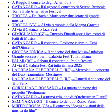
A Reggio il concerto degli Afterhours
CATANZARO – Il 6 agosto il concerto di Serena Brancale
Torna il Be Alternative Festival
TROPEA – Da Bach a Morricone: due serate di grande
musica
TROPEA (VV) – Al via Armonie della Magna Graecia
Al via il Catanzaro Jazz Fest
GIMIGLIANO (CZ) – Eugenio Finardi apre i live estivi di
Fatti di Musica
CATANZARO – Il concerto “Passione e spirito. Echi
dell’Ottocento”
GIOIOSA IONICA – Il concerto del duo Mosa-Andaloro
Grande successo per il Calabria Fest Tutta Italiana
PALMI (RC) – Sabato il concerto di Paolo Restani
Al via il Calabria Fest Rai tutta italiana 2025
LAUREANA DI BORRELLO (RC) – Mercoledì il concerto
del Duo Tramontana-Messinese
LAUREANA DI BORRELLO (RC) – Lunedì il concerto del
Trio Felix
CORIGLIANO ROSSANO – La quarta edizione del
progetto “Perduname”
CATANZARO – La prima edizione di “Orchestra in Flauti”
SEMINARA (RC) – Il concerto del duo Rosso-Punzi
MIRTO CROSIA (CS) – Il concerto “Sogni e visioni della
musica da film”