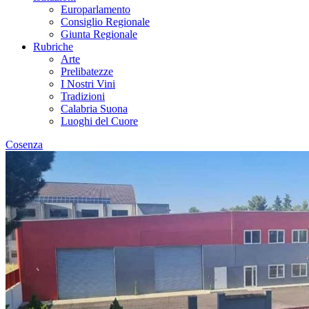
Europarlamento
Consiglio Regionale
Giunta Regionale
Rubriche
Arte
Prelibatezze
I Nostri Vini
Tradizioni
Calabria Suona
Luoghi del Cuore
Cosenza