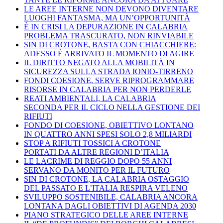
LE AREE INTERNE NON DEVONO DIVENTARE
LUOGHI FANTASMA, MA UN’OPPORTUNITÀ
È IN CRISI LA DEPURAZIONE IN CALABRIA
PROBLEMA TRASCURATO, NON RINVIABILE
SIN DI CROTONE, BASTA CON CHIACCHIERE:
ADESSO È ARRIVATO IL MOMENTO DI AGIRE
IL DIRITTO NEGATO ALLA MOBILITÀ IN
SICUREZZA SULLA STRADA IONIO-TIRRENO
FONDI COESIONE, SERVE RIPROGRAMMARE
RISORSE IN CALABRIA PER NON PERDERLE
REATI AMBIENTALI, LA CALABRIA
SECONDA PER IL CICLO NELLA GESTIONE DEI
RIFIUTI
FONDO DI COESIONE, OBIETTIVO LONTANO
IN QUATTRO ANNI SPESI SOLO 2,8 MILIARDI
STOP A RIFIUTI TOSSICI A CROTONE
PORTATI DA ALTRE REGIONI D’ITALIA
LE LACRIME DI REGGIO DOPO 55 ANNI
SERVANO DA MONITO PER IL FUTURO
SIN DI CROTONE, LA CALABRIA OSTAGGIO
DEL PASSATO E L’ITALIA RESPIRA VELENO
SVILUPPO SOSTENIBILE, CALABRIA ANCORA
LONTANA DAGLI OBIETTIVI DI AGENDA 2030
PIANO STRATEGICO DELLE AREE INTERNE