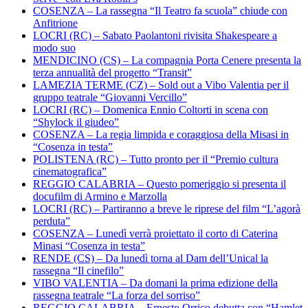
COSENZA – La rassegna “Il Teatro fa scuola” chiude con
Anfitrione
LOCRI (RC) – Sabato Paolantoni rivisita Shakespeare a
modo suo
MENDICINO (CS) – La compagnia Porta Cenere presenta la
terza annualità del progetto “Transit”
LAMEZIA TERME (CZ) – Sold out a Vibo Valentia per il
gruppo teatrale “Giovanni Vercillo”
LOCRI (RC) – Domenica Ennio Coltorti in scena con
“Shylock il giudeo”
COSENZA – La regia limpida e coraggiosa della Misasi in
“Cosenza in testa”
POLISTENA (RC) – Tutto pronto per il “Premio cultura
cinematografica”
REGGIO CALABRIA – Questo pomeriggio si presenta il
docufilm di Armino e Marzolla
LOCRI (RC) – Partiranno a breve le riprese del film “L’agorà
perduta”
COSENZA – Lunedì verrà proiettato il corto di Caterina
Minasi “Cosenza in testa”
RENDE (CS) – Da lunedì torna al Dam dell’Unical la
rassegna “Il cinefilo”
VIBO VALENTIA – Da domani la prima edizione della
rassegna teatrale “La forza del sorriso”
REGGIO CALABRIA – Ernesto Orrico debutta con “Hamlet