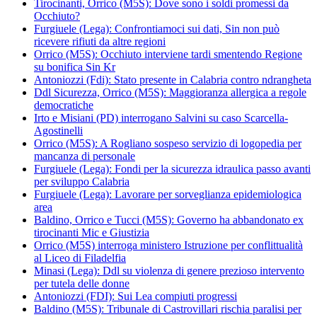
Tirocinanti, Orrico (M5S): Dove sono i soldi promessi da
Occhiuto?
Furgiuele (Lega): Confrontiamoci sui dati, Sin non può
ricevere rifiuti da altre regioni
Orrico (M5S): Occhiuto interviene tardi smentendo Regione
su bonifica Sin Kr
Antoniozzi (Fdi): Stato presente in Calabria contro ndrangheta
Ddl Sicurezza, Orrico (M5S): Maggioranza allergica a regole
democratiche
Irto e Misiani (PD) interrogano Salvini su caso Scarcella-
Agostinelli
Orrico (M5S): A Rogliano sospeso servizio di logopedia per
mancanza di personale
Furgiuele (Lega): Fondi per la sicurezza idraulica passo avanti
per sviluppo Calabria
Furgiuele (Lega): Lavorare per sorveglianza epidemiologica
area
Baldino, Orrico e Tucci (M5S): Governo ha abbandonato ex
tirocinanti Mic e Giustizia
Orrico (M5S) interroga ministero Istruzione per conflittualità
al Liceo di Filadelfia
Minasi (Lega): Ddl su violenza di genere prezioso intervento
per tutela delle donne
Antoniozzi (FDI): Sui Lea compiuti progressi
Baldino (M5S): Tribunale di Castrovillari rischia paralisi per