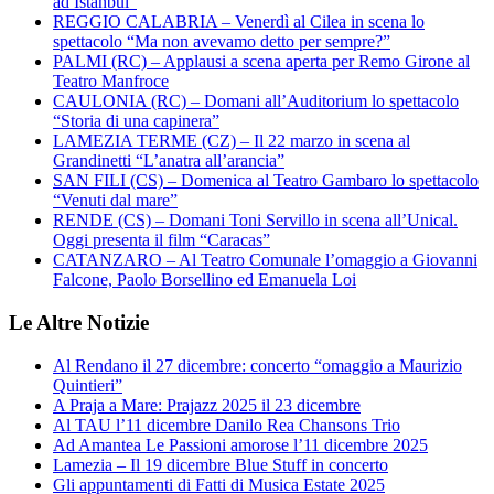
ad Istanbul”
REGGIO CALABRIA – Venerdì al Cilea in scena lo
spettacolo “Ma non avevamo detto per sempre?”
PALMI (RC) – Applausi a scena aperta per Remo Girone al
Teatro Manfroce
CAULONIA (RC) – Domani all’Auditorium lo spettacolo
“Storia di una capinera”
LAMEZIA TERME (CZ) – Il 22 marzo in scena al
Grandinetti “L’anatra all’arancia”
SAN FILI (CS) – Domenica al Teatro Gambaro lo spettacolo
“Venuti dal mare”
RENDE (CS) – Domani Toni Servillo in scena all’Unical.
Oggi presenta il film “Caracas”
CATANZARO – Al Teatro Comunale l’omaggio a Giovanni
Falcone, Paolo Borsellino ed Emanuela Loi
Le Altre Notizie
Al Rendano il 27 dicembre: concerto “omaggio a Maurizio
Quintieri”
A Praja a Mare: Prajazz 2025 il 23 dicembre
Al TAU l’11 dicembre Danilo Rea Chansons Trio
Ad Amantea Le Passioni amorose l’11 dicembre 2025
Lamezia – Il 19 dicembre Blue Stuff in concerto
Gli appuntamenti di Fatti di Musica Estate 2025