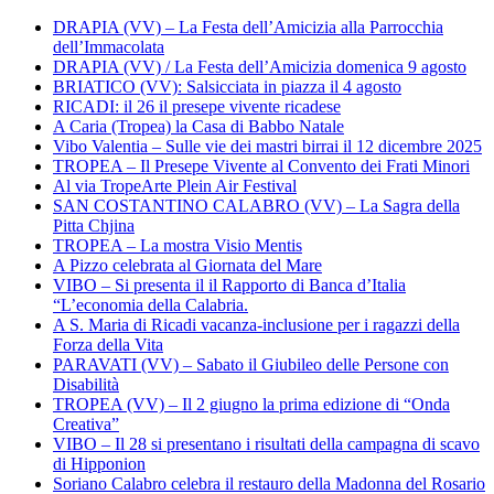
DRAPIA (VV) – La Festa dell’Amicizia alla Parrocchia
dell’Immacolata
DRAPIA (VV) / La Festa dell’Amicizia domenica 9 agosto
BRIATICO (VV): Salsicciata in piazza il 4 agosto
RICADI: il 26 il presepe vivente ricadese
A Caria (Tropea) la Casa di Babbo Natale
Vibo Valentia – Sulle vie dei mastri birrai il 12 dicembre 2025
TROPEA – Il Presepe Vivente al Convento dei Frati Minori
Al via TropeArte Plein Air Festival
SAN COSTANTINO CALABRO (VV) – La Sagra della
Pitta Chjina
TROPEA – La mostra Visio Mentis
A Pizzo celebrata al Giornata del Mare
VIBO – Si presenta il il Rapporto di Banca d’Italia
“L’economia della Calabria.
A S. Maria di Ricadi vacanza-inclusione per i ragazzi della
Forza della Vita
PARAVATI (VV) – Sabato il Giubileo delle Persone con
Disabilità
TROPEA (VV) – Il 2 giugno la prima edizione di “Onda
Creativa”
VIBO – Il 28 si presentano i risultati della campagna di scavo
di Hipponion
Soriano Calabro celebra il restauro della Madonna del Rosario