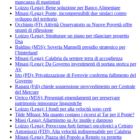
mancanza di magistrati
Loizzo (Lega): Bene soluzione per Banco Alimentare
Minasi (Lega): Ponte, incomprensibili due sindaci contro
sviluppo del territorio
Occhiuto (FI): Attività Osservatorio su Nuove Povertà offre
spunti di riflessione
Loizzo (Lega): Strutturare un piano per rilanciare progetto
Dsa
Baldino (M5S): Soveria Mannelli presidio strategico per
l’hinterland
Minasi (Lega): Calabria da sempre terra di accoglienza
Minasi (Lega): Da Governo investimenti di portata storica per
AV
Irto (PD): Privatizzazione di Ferrovie conferma fallimento del
Governo
Rapani (Fdi) chiede sospensione provvedimento per Centrale
del Mercure
Orrico (M5S): Presentati emendamenti per preservare
patrimonio minoranze linguistiche
Loizzo (Lega): I fondi per alta velocità sono certi
Tilde MInasi: Ma quanto costano i ricorsi al Tar per il Ponte?
Miasi (Lega): Allarmismo su Av inutile e dannoso
Loizzo (Lega): Preoccupa furti farmaci oncologici a Cetraro
Antoniozzi (FDI): Alta velocità indispensabile per Calabria
Minasi (Lega): Piazza del Popolo a Reggio va protetta