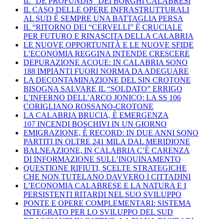
IL “DE PROFUNDIS” DEI BORGHI CALABRESI
IL CASO DELLE OPERE INFRASTRUTTURALI
AL SUD È SEMPRE UNA BATTAGLIA PERSA
IL “RITORNO DEI “CERVELLI” È CRUCIALE
PER FUTURO E RINASCITA DELLA CALABRIA
LE NUOVE OPPORTUNITÀ E LE NUOVE SFIDE
L’ECONOMIA REGGINA INTENDE CRESCERE
DEPURAZIONE ACQUE: IN CALABRIA SONO
188 IMPIANTI FUORI NORMA DA ADEGUARE
LA DECONTAMINAZIONE DEL SIN CROTONE
BISOGNA SALVARE IL “SOLDATO” ERRIGO
L’INFERNO DELL’ARCO JONICO: LA SS 106
CORIGLIANO ROSSANO-CROTONE
LA CALABRIA BRUCIA, È EMERGENZA
107 INCENDI BOSCHIVI IN UN GIORNO
EMIGRAZIONE, È RECORD: IN DUE ANNI SONO
PARTITI IN OLTRE 241 MILA DAL MERIDIONE
BALNEAZIONE, IN CALABRIA C’È CARENZA
DI INFORMAZIONE SULL’INQUINAMENTO
QUESTIONE RIFIUTI, SCELTE STRATEGICHE
CHE NON TUTELANO DAVVERO I CITTADINI
L’ECONOMIA CALABRESE E LA NATURA E I
PERSISTENTI RITARDI NEL SUO SVILUPPO
PONTE E OPERE COMPLEMENTARI: SISTEMA
INTEGRATO PER LO SVILUPPO DEL SUD