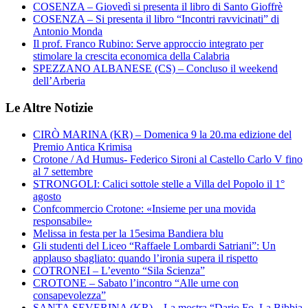
COSENZA – Giovedì si presenta il libro di Santo Gioffrè
COSENZA – Si presenta il libro “Incontri ravvicinati” di
Antonio Monda
Il prof. Franco Rubino: Serve approccio integrato per
stimolare la crescita economica della Calabria
SPEZZANO ALBANESE (CS) – Concluso il weekend
dell’Arberia
Le Altre Notizie
CIRÒ MARINA (KR) – Domenica 9 la 20.ma edizione del
Premio Antica Krimisa
Crotone / Ad Humus- Federico Sironi al Castello Carlo V fino
al 7 settembre
STRONGOLI: Calici sottole stelle a Villa del Popolo il 1°
agosto
Confcommercio Crotone: «Insieme per una movida
responsabile»
Melissa in festa per la 15esima Bandiera blu
Gli studenti del Liceo “Raffaele Lombardi Satriani”: Un
applauso sbagliato: quando l’ironia supera il rispetto
COTRONEI – L’evento “Sila Scienza”
CROTONE – Sabato l’incontro “Alle urne con
consapevolezza”
SANTA SEVERINA (KR) – La mostra “Dario Fo. La Bibbia