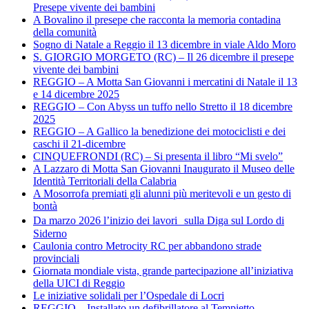
Presepe vivente dei bambini
A Bovalino il presepe che racconta la memoria contadina
della comunità
Sogno di Natale a Reggio il 13 dicembre in viale Aldo Moro
S. GIORGIO MORGETO (RC) – Il 26 dicembre il presepe
vivente dei bambini
REGGIO – A Motta San Giovanni i mercatini di Natale il 13
e 14 dicembre 2025
REGGIO – Con Abyss un tuffo nello Stretto il 18 dicembre
2025
REGGIO – A Gallico la benedizione dei motociclisti e dei
caschi il 21-dicembre
CINQUEFRONDI (RC) – Si presenta il libro “Mi svelo”
A Lazzaro di Motta San Giovanni Inaugurato il Museo delle
Identità Territoriali della Calabria
A Mosorrofa premiati gli alunni più meritevoli e un gesto di
bontà
Da marzo 2026 l’inizio dei lavori sulla Diga sul Lordo di
Siderno
Caulonia contro Metrocity RC per abbandono strade
provinciali
Giornata mondiale vista, grande partecipazione all’iniziativa
della UICI di Reggio
Le iniziative solidali per l’Ospedale di Locri
REGGIO – Installato un defibrillatore al Tempietto