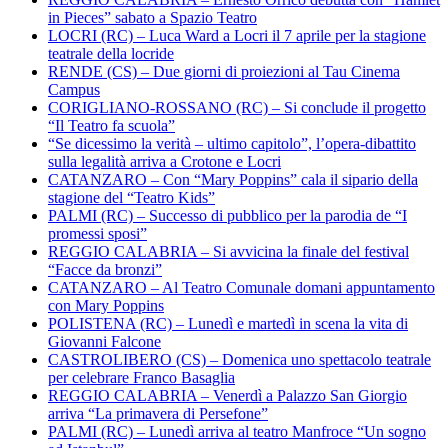
in Pieces” sabato a Spazio Teatro
LOCRI (RC) – Luca Ward a Locri il 7 aprile per la stagione
teatrale della locride
RENDE (CS) – Due giorni di proiezioni al Tau Cinema
Campus
CORIGLIANO-ROSSANO (RC) – Si conclude il progetto
“Il Teatro fa scuola”
“Se dicessimo la verità – ultimo capitolo”, l’opera-dibattito
sulla legalità arriva a Crotone e Locri
CATANZARO – Con “Mary Poppins” cala il sipario della
stagione del “Teatro Kids”
PALMI (RC) – Successo di pubblico per la parodia de “I
promessi sposi”
REGGIO CALABRIA – Si avvicina la finale del festival
“Facce da bronzi”
CATANZARO – Al Teatro Comunale domani appuntamento
con Mary Poppins
POLISTENA (RC) – Lunedì e martedì in scena la vita di
Giovanni Falcone
CASTROLIBERO (CS) – Domenica uno spettacolo teatrale
per celebrare Franco Basaglia
REGGIO CALABRIA – Venerdì a Palazzo San Giorgio
arriva “La primavera di Persefone”
PALMI (RC) – Lunedì arriva al teatro Manfroce “Un sogno