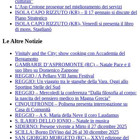
culturali”
L’Asp Crotone prosegue nel miglioramento dei servizi
ISOLA CAPO RIZZUTO (KR) – Il 17 gennaio si discute del
Piano Strategico
ISOLA CAPO RIZZUTO (KR)- Venerdì si presenta il libro
di mons. Staglianò
Le Altre Notizie
Vinitaly and the City: show cooking con Accademia del
Bergamotto
GAMBARIE D’ASPROMONTE (RC) – Natale Pace e il
suo libro su Domenico Zappone
REGGIO / A Pellaro VIII Jamu Festival
REGGIO: Un viaggio tra le stanghe della Vara. Oggi allo
Sporting Stelle del Sud
REGGIO – Mercoledì la conferenza “Dalla filosofia al corpo:
la nascita del pensiero medico in Magna Grecia”
CINQUEFRONDI – Polisena presenta interrogazione su
Casa di Comunità
REGGIO – A S. Maria della Neve il coro Laudamus
S. ILARIO DELLO IONIO – Natale in musica
SIDERNO: Presepe vivente a Mirto il 27 dicembre 2025
SCILLA: Borgo DiVino dal 26 al 30 dicembre 2025
SAN GIORGIO MORGETO (RC) – XXVI edizione del