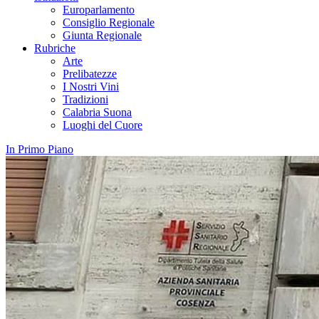
Europarlamento
Consiglio Regionale
Giunta Regionale
Rubriche
Arte
Prelibatezze
I Nostri Vini
Tradizioni
Calabria Suona
Luoghi del Cuore
In Primo Piano