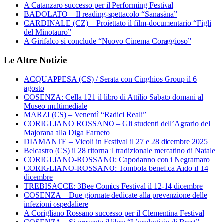
A Catanzaro successo per il Performing Festival
BADOLATO – Il reading-spettacolo “Sanasàna”
CARDINALE (CZ) – Proiettato il film-documentario “Figli
del Minotauro”
A Girifalco si conclude “Nuovo Cinema Coraggioso”
Le Altre Notizie
ACQUAPPESA (CS) / Serata con Cinghios Group il 6
agosto
COSENZA: Cella 121 il libro di Attilio Sabato domani al
Museo multimediale
MARZI (CS) – Venerdì “Radici Reali”
CORIGLIANO ROSSANO – Gli studenti dell’Agrario del
Majorana alla Diga Farneto
DIAMANTE – Vicoli in Festival il 27 e 28 dicembre 2025
Belcastro (CS) il 28 ritorna il tradizionale mercatino di Natale
CORIGLIANO-ROSSANO: Capodanno con i Negramaro
CORIGLIANO-ROSSANO: Tombola benefica Aido il 14
dicembre
TREBISACCE: 3Bee Comics Festival il 12-14 dicembre
COSENZA – Due giornate dedicate alla prevenzione delle
infezioni ospedaliere
A Corigliano Rossano successo per il Clementina Festival
COSENZA – Si presenta il libro “L’orologiaio di Brest”