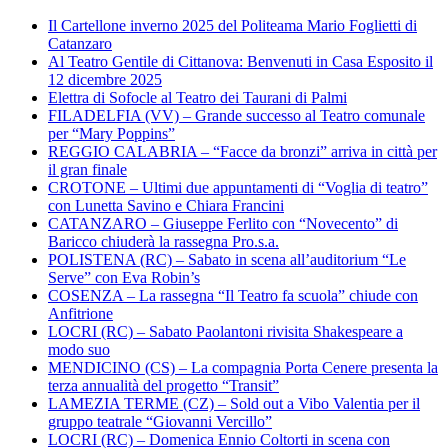
Il Cartellone inverno 2025 del Politeama Mario Foglietti di
Catanzaro
Al Teatro Gentile di Cittanova: Benvenuti in Casa Esposito il
12 dicembre 2025
Elettra di Sofocle al Teatro dei Taurani di Palmi
FILADELFIA (VV) – Grande successo al Teatro comunale
per “Mary Poppins”
REGGIO CALABRIA – “Facce da bronzi” arriva in città per
il gran finale
CROTONE – Ultimi due appuntamenti di “Voglia di teatro”
con Lunetta Savino e Chiara Francini
CATANZARO – Giuseppe Ferlito con “Novecento” di
Baricco chiuderà la rassegna Pro.s.a.
POLISTENA (RC) – Sabato in scena all’auditorium “Le
Serve” con Eva Robin’s
COSENZA – La rassegna “Il Teatro fa scuola” chiude con
Anfitrione
LOCRI (RC) – Sabato Paolantoni rivisita Shakespeare a
modo suo
MENDICINO (CS) – La compagnia Porta Cenere presenta la
terza annualità del progetto “Transit”
LAMEZIA TERME (CZ) – Sold out a Vibo Valentia per il
gruppo teatrale “Giovanni Vercillo”
LOCRI (RC) – Domenica Ennio Coltorti in scena con