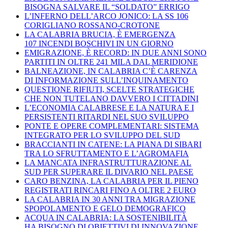
BISOGNA SALVARE IL “SOLDATO” ERRIGO
L’INFERNO DELL’ARCO JONICO: LA SS 106
CORIGLIANO ROSSANO-CROTONE
LA CALABRIA BRUCIA, È EMERGENZA
107 INCENDI BOSCHIVI IN UN GIORNO
EMIGRAZIONE, È RECORD: IN DUE ANNI SONO
PARTITI IN OLTRE 241 MILA DAL MERIDIONE
BALNEAZIONE, IN CALABRIA C’È CARENZA
DI INFORMAZIONE SULL’INQUINAMENTO
QUESTIONE RIFIUTI, SCELTE STRATEGICHE
CHE NON TUTELANO DAVVERO I CITTADINI
L’ECONOMIA CALABRESE E LA NATURA E I
PERSISTENTI RITARDI NEL SUO SVILUPPO
PONTE E OPERE COMPLEMENTARI: SISTEMA
INTEGRATO PER LO SVILUPPO DEL SUD
BRACCIANTI IN CATENE: LA PIANA DI SIBARI
TRA LO SFRUTTAMENTO E L’AGROMAFIA
LA MANCATA INFRASTRUTTURAZIONE AL
SUD PER SUPERARE IL DIVARIO NEL PAESE
CARO BENZINA, LA CALABRIA PER IL PIENO
REGISTRATI RINCARI FINO A OLTRE 2 EURO
LA CALABRIA IN 30 ANNI TRA MIGRAZIONE
SPOPOLAMENTO E GELO DEMOGRAFICO
ACQUA IN CALABRIA: LA SOSTENIBILITÀ
HA BISOGNO DI OBIETTIVI DI INNOVAZIONE