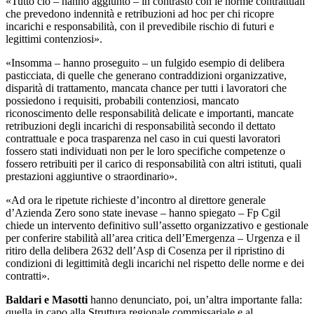
«Tutto ciò – hanno aggiunto – in contrasto con le norme contrattuali
che prevedono indennità e retribuzioni ad hoc per chi ricopre
incarichi e responsabilità, con il prevedibile rischio di futuri e
legittimi contenziosi».
«Insomma – hanno proseguito – un fulgido esempio di delibera
pasticciata, di quelle che generano contraddizioni organizzative,
disparità di trattamento, mancata chance per tutti i lavoratori che
possiedono i requisiti, probabili contenziosi, mancato
riconoscimento delle responsabilità delicate e importanti, mancate
retribuzioni degli incarichi di responsabilità secondo il dettato
contrattuale e poca trasparenza nel caso in cui questi lavoratori
fossero stati individuati non per le loro specifiche competenze o
fossero retribuiti per il carico di responsabilità con altri istituti, quali
prestazioni aggiuntive o straordinario».
«Ad ora le ripetute richieste d’incontro al direttore generale
d’Azienda Zero sono state inevase – hanno spiegato – Fp Cgil
chiede un intervento definitivo sull’assetto organizzativo e gestionale
per conferire stabilità all’area critica dell’Emergenza – Urgenza e il
ritiro della delibera 2632 dell’Asp di Cosenza per il ripristino di
condizioni di legittimità degli incarichi nel rispetto delle norme e dei
contratti».
Baldari e Masotti
hanno denunciato, poi, un’altra importante falla:
quella in capo alla Struttura regionale commissariale e al