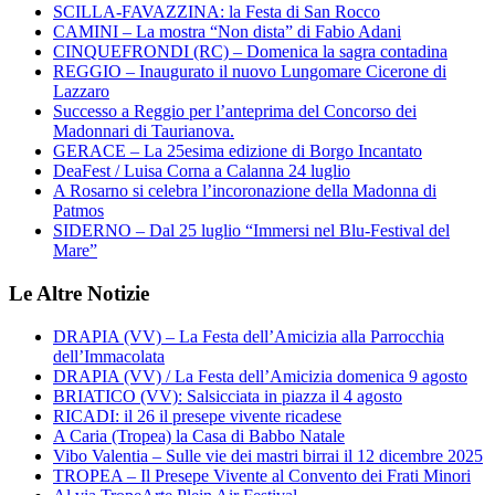
SCILLA-FAVAZZINA: la Festa di San Rocco
CAMINI – La mostra “Non dista” di Fabio Adani
CINQUEFRONDI (RC) – Domenica la sagra contadina
REGGIO – Inaugurato il nuovo Lungomare Cicerone di
Lazzaro
Successo a Reggio per l’anteprima del Concorso dei
Madonnari di Taurianova.
GERACE – La 25esima edizione di Borgo Incantato
DeaFest / Luisa Corna a Calanna 24 luglio
A Rosarno si celebra l’incoronazione della Madonna di
Patmos
SIDERNO – Dal 25 luglio “Immersi nel Blu-Festival del
Mare”
Le Altre Notizie
DRAPIA (VV) – La Festa dell’Amicizia alla Parrocchia
dell’Immacolata
DRAPIA (VV) / La Festa dell’Amicizia domenica 9 agosto
BRIATICO (VV): Salsicciata in piazza il 4 agosto
RICADI: il 26 il presepe vivente ricadese
A Caria (Tropea) la Casa di Babbo Natale
Vibo Valentia – Sulle vie dei mastri birrai il 12 dicembre 2025
TROPEA – Il Presepe Vivente al Convento dei Frati Minori