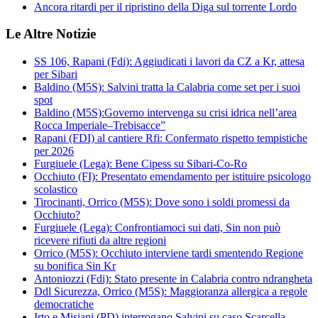
Ancora ritardi per il ripristino della Diga sul torrente Lordo
Le Altre Notizie
SS 106, Rapani (Fdi): Aggiudicati i lavori da CZ a Kr, attesa
per Sibari
Baldino (M5S): Salvini tratta la Calabria come set per i suoi
spot
Baldino (M5S):Governo intervenga su crisi idrica nell’area
Rocca Imperiale–Trebisacce”
Rapani (FDI) al cantiere Rfi: Confermato rispetto tempistiche
per 2026
Furgiuele (Lega): Bene Cipess su Sibari-Co-Ro
Occhiuto (FI): Presentato emendamento per istituire psicologo
scolastico
Tirocinanti, Orrico (M5S): Dove sono i soldi promessi da
Occhiuto?
Furgiuele (Lega): Confrontiamoci sui dati, Sin non può
ricevere rifiuti da altre regioni
Orrico (M5S): Occhiuto interviene tardi smentendo Regione
su bonifica Sin Kr
Antoniozzi (Fdi): Stato presente in Calabria contro ndrangheta
Ddl Sicurezza, Orrico (M5S): Maggioranza allergica a regole
democratiche
Irto e Misiani (PD) interrogano Salvini su caso Scarcella-