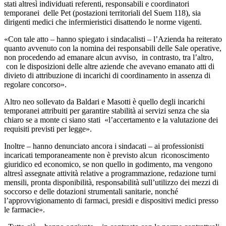
stati altresì individuati referenti, responsabili e coordinatori
temporanei delle Pet (postazioni territoriali del Suem 118), sia
dirigenti medici che infermieristici disattendo le norme vigenti.
«Con tale atto – hanno spiegato i sindacalisti – l’Azienda ha reiterato
quanto avvenuto con la nomina dei responsabili delle Sale operative,
non procedendo ad emanare alcun avviso, in contrasto, tra l’altro,
con le disposizioni delle altre aziende che avevano emanato atti di
divieto di attribuzione di incarichi di coordinamento in assenza di
regolare concorso».
Altro neo sollevato da Baldari e Masotti è quello degli incarichi
temporanei attribuiti per garantire stabilità ai servizi senza che sia
chiaro se a monte ci siano stati «l’accertamento e la valutazione dei
requisiti previsti per legge».
Inoltre – hanno denunciato ancora i sindacati – ai professionisti
incaricati temporaneamente non è previsto alcun riconoscimento
giuridico ed economico, se non quello in godimento, ma vengono
altresì assegnate attività relative a programmazione, redazione turni
mensili, pronta disponibilità, responsabilità sull’utilizzo dei mezzi di
soccorso e delle dotazioni strumentali sanitarie, nonché
l’approvvigionamento di farmaci, presidi e dispositivi medici presso
le farmacie».