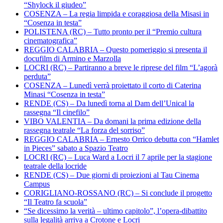
“Shylock il giudeo”
COSENZA – La regia limpida e coraggiosa della Misasi in
“Cosenza in testa”
POLISTENA (RC) – Tutto pronto per il “Premio cultura
cinematografica”
REGGIO CALABRIA – Questo pomeriggio si presenta il
docufilm di Armino e Marzolla
LOCRI (RC) – Partiranno a breve le riprese del film “L’agorà
perduta”
COSENZA – Lunedì verrà proiettato il corto di Caterina
Minasi “Cosenza in testa”
RENDE (CS) – Da lunedì torna al Dam dell’Unical la
rassegna “Il cinefilo”
VIBO VALENTIA – Da domani la prima edizione della
rassegna teatrale “La forza del sorriso”
REGGIO CALABRIA – Ernesto Orrico debutta con “Hamlet
in Pieces” sabato a Spazio Teatro
LOCRI (RC) – Luca Ward a Locri il 7 aprile per la stagione
teatrale della locride
RENDE (CS) – Due giorni di proiezioni al Tau Cinema
Campus
CORIGLIANO-ROSSANO (RC) – Si conclude il progetto
“Il Teatro fa scuola”
“Se dicessimo la verità – ultimo capitolo”, l’opera-dibattito
sulla legalità arriva a Crotone e Locri