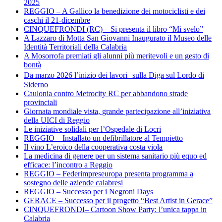
2025
REGGIO – A Gallico la benedizione dei motociclisti e dei
caschi il 21-dicembre
CINQUEFRONDI (RC) – Si presenta il libro “Mi svelo”
A Lazzaro di Motta San Giovanni Inaugurato il Museo delle
Identità Territoriali della Calabria
A Mosorrofa premiati gli alunni più meritevoli e un gesto di
bontà
Da marzo 2026 l’inizio dei lavori sulla Diga sul Lordo di
Siderno
Caulonia contro Metrocity RC per abbandono strade
provinciali
Giornata mondiale vista, grande partecipazione all’iniziativa
della UICI di Reggio
Le iniziative solidali per l’Ospedale di Locri
REGGIO – Installato un defibrillatore al Tempietto
Il vino L’eroico della cooperativa costa viola
La medicina di genere per un sistema sanitario più equo ed
efficace: l’incontro a Reggio
REGGIO – Federimpreseuropa presenta programma a
sostegno delle aziende calabresi
REGGIO – Successo per i Negroni Days
GERACE – Successo per il progetto “Best Artist in Gerace”
CINQUEFRONDI– Cartoon Show Party: l’unica tappa in
Calabria