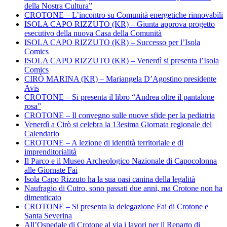
della Nostra Cultura”
CROTONE – L’incontro su Comunità energetiche rinnovabili
ISOLA CAPO RIZZUTO (KR) – Giunta approva progetto
esecutivo della nuova Casa della Comunità
ISOLA CAPO RIZZUTO (KR) – Successo per l’Isola
Comics
ISOLA CAPO RIZZUTO (KR) – Venerdì si presenta l’Isola
Comics
CIRÒ MARINA (KR) – Mariangela D’Agostino presidente
Avis
CROTONE – Si presenta il libro “Andrea oltre il pantalone
rosa”
CROTONE – Il convegno sulle nuove sfide per la pediatria
Venerdì a Cirò si celebra la 13esima Giornata regionale del
Calendario
CROTONE – A lezione di identità territoriale e di
imprenditorialità
Il Parco e il Museo Archeologico Nazionale di Capocolonna
alle Giornate Fai
Isola Capo Rizzuto ha la sua oasi canina della legalità
Naufragio di Cutro, sono passati due anni, ma Crotone non ha
dimenticato
CROTONE – Si presenta la delegazione Fai di Crotone e
Santa Severina
All’Ospedale di Crotone al via i lavori per il Reparto di