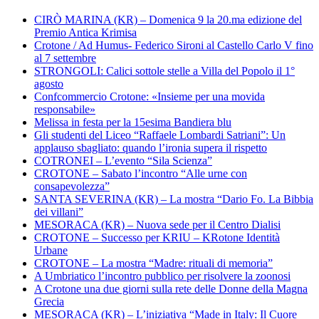
CIRÒ MARINA (KR) – Domenica 9 la 20.ma edizione del
Premio Antica Krimisa
Crotone / Ad Humus- Federico Sironi al Castello Carlo V fino
al 7 settembre
STRONGOLI: Calici sottole stelle a Villa del Popolo il 1°
agosto
Confcommercio Crotone: «Insieme per una movida
responsabile»
Melissa in festa per la 15esima Bandiera blu
Gli studenti del Liceo “Raffaele Lombardi Satriani”: Un
applauso sbagliato: quando l’ironia supera il rispetto
COTRONEI – L’evento “Sila Scienza”
CROTONE – Sabato l’incontro “Alle urne con
consapevolezza”
SANTA SEVERINA (KR) – La mostra “Dario Fo. La Bibbia
dei villani”
MESORACA (KR) – Nuova sede per il Centro Dialisi
CROTONE – Successo per KRIU – KRotone Identità
Urbane
CROTONE – La mostra “Madre: rituali di memoria”
A Umbriatico l’incontro pubblico per risolvere la zoonosi
A Crotone una due giorni sulla rete delle Donne della Magna
Grecia
MESORACA (KR) – L’iniziativa “Made in Italy: Il Cuore