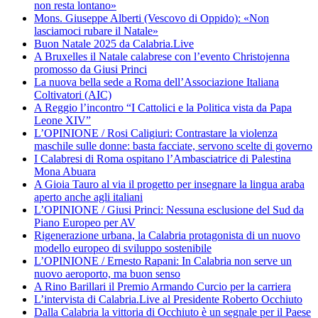
non resta lontano»
Mons. Giuseppe Alberti (Vescovo di Oppido): «Non
lasciamoci rubare il Natale»
Buon Natale 2025 da Calabria.Live
A Bruxelles il Natale calabrese con l’evento Christojenna
promosso da Giusi Princi
La nuova bella sede a Roma dell’Associazione Italiana
Coltivatori (AIC)
A Reggio l’incontro “I Cattolici e la Politica vista da Papa
Leone XIV”
L’OPINIONE / Rosi Caligiuri: Contrastare la violenza
maschile sulle donne: basta facciate, servono scelte di governo
I Calabresi di Roma ospitano l’Ambasciatrice di Palestina
Mona Abuara
A Gioia Tauro al via il progetto per insegnare la lingua araba
aperto anche agli italiani
L’OPINIONE / Giusi Princi: Nessuna esclusione del Sud da
Piano Europeo per AV
Rigenerazione urbana, la Calabria protagonista di un nuovo
modello europeo di sviluppo sostenibile
L’OPINIONE / Ernesto Rapani: In Calabria non serve un
nuovo aeroporto, ma buon senso
A Rino Barillari il Premio Armando Curcio per la carriera
L’intervista di Calabria.Live al Presidente Roberto Occhiuto
Dalla Calabria la vittoria di Occhiuto è un segnale per il Paese