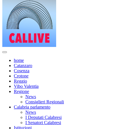
home
Catanzaro
Cosenza
Crotone
Reggio
Vibo Valentia
Regione
News
Consiglieri Regionali
Calabria parlamento
News
I Deputati Calabresi
I Senatori Calabresi
Istituzioni