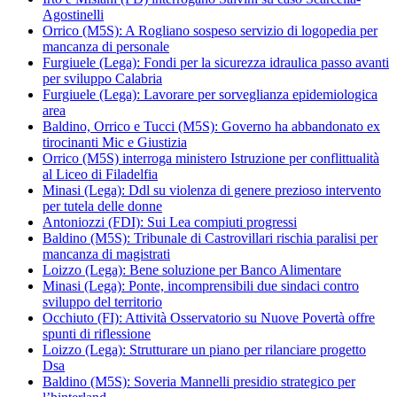
Agostinelli
Orrico (M5S): A Rogliano sospeso servizio di logopedia per
mancanza di personale
Furgiuele (Lega): Fondi per la sicurezza idraulica passo avanti
per sviluppo Calabria
Furgiuele (Lega): Lavorare per sorveglianza epidemiologica
area
Baldino, Orrico e Tucci (M5S): Governo ha abbandonato ex
tirocinanti Mic e Giustizia
Orrico (M5S) interroga ministero Istruzione per conflittualità
al Liceo di Filadelfia
Minasi (Lega): Ddl su violenza di genere prezioso intervento
per tutela delle donne
Antoniozzi (FDI): Sui Lea compiuti progressi
Baldino (M5S): Tribunale di Castrovillari rischia paralisi per
mancanza di magistrati
Loizzo (Lega): Bene soluzione per Banco Alimentare
Minasi (Lega): Ponte, incomprensibili due sindaci contro
sviluppo del territorio
Occhiuto (FI): Attività Osservatorio su Nuove Povertà offre
spunti di riflessione
Loizzo (Lega): Strutturare un piano per rilanciare progetto
Dsa
Baldino (M5S): Soveria Mannelli presidio strategico per