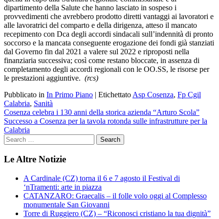
dipartimento della Salute che hanno lasciato in sospeso i
provvedimenti che avrebbero prodotto diretti vantaggi ai lavoratori e
alle lavoratrici del comparto e della dirigenza, atteso il mancato
recepimento con Dca degli accordi sindacali sull’indennità di pronto
soccorso e la mancata conseguente erogazione dei fondi già stanziati
dal Governo fin dal 2021 a valere sul 2022 e riproposti nella
finanziaria successiva; così come restano bloccate, in assenza di
completamento degli accordi regionali con le OO.SS, le risorse per
le prestazioni aggiuntive.
(rcs)
Pubblicato in
In Primo Piano
|
Etichettato
Asp Cosenza
,
Fp Cgil
Calabria
,
Sanità
Navigazione
Cosenza celebra i 130 anni della storica azienda “Arturo Scola”
Successo a Cosenza per la tavola rotonda sulle infrastrutture per la
articoli
Calabria
Le Altre Notizie
A Cardinale (CZ) torna il 6 e 7 agosto il Festival di
‘nTramenti: arte in piazza
CATANZARO: Graecalis – il folle volo oggi al Complesso
monumentale San Giovanni
Torre di Ruggiero (CZ) – “Riconosci cristiano la tua dignità”