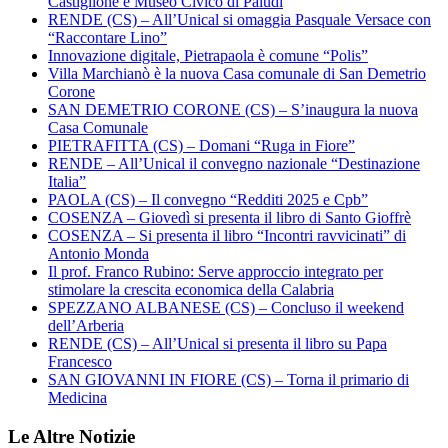
Castiglione e Museo Civico di Paludi
RENDE (CS) – All’Unical si omaggia Pasquale Versace con
“Raccontare Lino”
Innovazione digitale, Pietrapaola è comune “Polis”
Villa Marchianò è la nuova Casa comunale di San Demetrio
Corone
SAN DEMETRIO CORONE (CS) – S’inaugura la nuova
Casa Comunale
PIETRAFITTA (CS) – Domani “Ruga in Fiore”
RENDE – All’Unical il convegno nazionale “Destinazione
Italia”
PAOLA (CS) – Il convegno “Redditi 2025 e Cpb”
COSENZA – Giovedì si presenta il libro di Santo Gioffrè
COSENZA – Si presenta il libro “Incontri ravvicinati” di
Antonio Monda
Il prof. Franco Rubino: Serve approccio integrato per
stimolare la crescita economica della Calabria
SPEZZANO ALBANESE (CS) – Concluso il weekend
dell’Arberia
RENDE (CS) – All’Unical si presenta il libro su Papa
Francesco
SAN GIOVANNI IN FIORE (CS) – Torna il primario di
Medicina
Le Altre Notizie