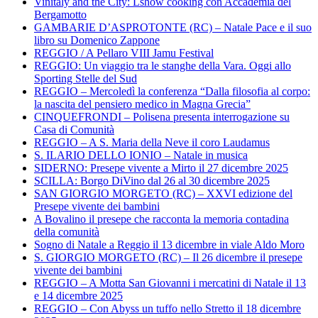
Vinitaly and the City: Lshow cooking con Accademia del
Bergamotto
GAMBARIE D’ASPROTONTE (RC) – Natale Pace e il suo
libro su Domenico Zappone
REGGIO / A Pellaro VIII Jamu Festival
REGGIO: Un viaggio tra le stanghe della Vara. Oggi allo
Sporting Stelle del Sud
REGGIO – Mercoledì la conferenza “Dalla filosofia al corpo:
la nascita del pensiero medico in Magna Grecia”
CINQUEFRONDI – Polisena presenta interrogazione su
Casa di Comunità
REGGIO – A S. Maria della Neve il coro Laudamus
S. ILARIO DELLO IONIO – Natale in musica
SIDERNO: Presepe vivente a Mirto il 27 dicembre 2025
SCILLA: Borgo DiVino dal 26 al 30 dicembre 2025
SAN GIORGIO MORGETO (RC) – XXVI edizione del
Presepe vivente dei bambini
A Bovalino il presepe che racconta la memoria contadina
della comunità
Sogno di Natale a Reggio il 13 dicembre in viale Aldo Moro
S. GIORGIO MORGETO (RC) – Il 26 dicembre il presepe
vivente dei bambini
REGGIO – A Motta San Giovanni i mercatini di Natale il 13
e 14 dicembre 2025
REGGIO – Con Abyss un tuffo nello Stretto il 18 dicembre