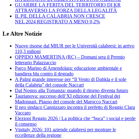
GUARIRE LA FERITA DEL TERRITORIO DI KR
ATTRAVERSO LA FORZA DELLA LEGALITÀ
IL PIL DELLA CALABRIA NON CRESCE
NEL 2024 REGISTRATO A MENO 0,2%
Le Altre Notizie
Nuove risorse dal MIUR per le Università calabresi: in arrivo
110,3 milioni
OPPIDO MAMERTINA (RC) – Domani sera il Premio
letterario Palazzaccio
Parco Marino di Amendolara: educazione ambientale e
bandiera blu contro il degrado
A Palmi grande interesse per “Il Vento di Dahkla e il sole
della Calabria” del console Naccari
Dal Nostos alla Tornanza: quando il ritorno diventa futuro
Taurianova: successo dell’XI edizione del Festival dei
Madonnari. Plauso del console del Marocco Naccari
Il neo sindaco Cannizzaro incontra il prefetto di Reggio Clara
Vaccaro
Elezioni Reggio 2026 / La politica che “buca” i social e perde
il consenso
Vinitaly 2026: 101 aziende calabresi per mostrare le
eccellenze della regione