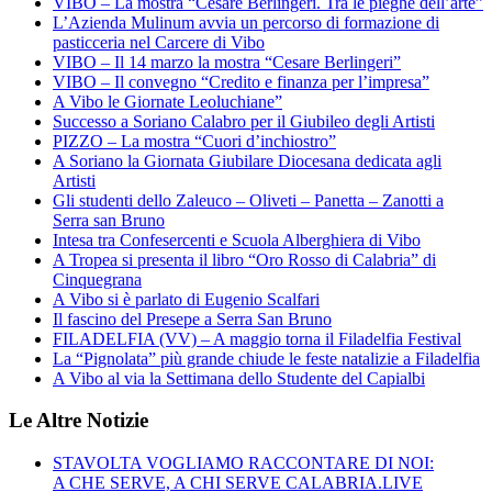
VIBO – La mostra “Cesare Berlingeri. Tra le pieghe dell’arte”
L’Azienda Mulinum avvia un percorso di formazione di
pasticceria nel Carcere di Vibo
VIBO – Il 14 marzo la mostra “Cesare Berlingeri”
VIBO – Il convegno “Credito e finanza per l’impresa”
A Vibo le Giornate Leoluchiane”
Successo a Soriano Calabro per il Giubileo degli Artisti
PIZZO – La mostra “Cuori d’inchiostro”
A Soriano la Giornata Giubilare Diocesana dedicata agli
Artisti
Gli studenti dello Zaleuco – Oliveti – Panetta – Zanotti a
Serra san Bruno
Intesa tra Confesercenti e Scuola Alberghiera di Vibo
A Tropea si presenta il libro “Oro Rosso di Calabria” di
Cinquegrana
A Vibo si è parlato di Eugenio Scalfari
Il fascino del Presepe a Serra San Bruno
FILADELFIA (VV) – A maggio torna il Filadelfia Festival
La “Pignolata” più grande chiude le feste natalizie a Filadelfia
A Vibo al via la Settimana dello Studente del Capialbi
Le Altre Notizie
STAVOLTA VOGLIAMO RACCONTARE DI NOI:
A CHE SERVE, A CHI SERVE CALABRIA.LIVE