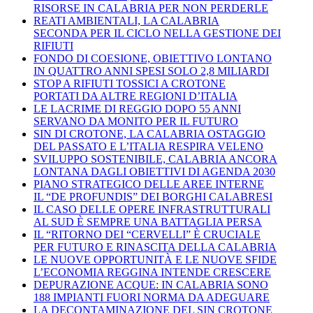
RISORSE IN CALABRIA PER NON PERDERLE
REATI AMBIENTALI, LA CALABRIA
SECONDA PER IL CICLO NELLA GESTIONE DEI
RIFIUTI
FONDO DI COESIONE, OBIETTIVO LONTANO
IN QUATTRO ANNI SPESI SOLO 2,8 MILIARDI
STOP A RIFIUTI TOSSICI A CROTONE
PORTATI DA ALTRE REGIONI D’ITALIA
LE LACRIME DI REGGIO DOPO 55 ANNI
SERVANO DA MONITO PER IL FUTURO
SIN DI CROTONE, LA CALABRIA OSTAGGIO
DEL PASSATO E L’ITALIA RESPIRA VELENO
SVILUPPO SOSTENIBILE, CALABRIA ANCORA
LONTANA DAGLI OBIETTIVI DI AGENDA 2030
PIANO STRATEGICO DELLE AREE INTERNE
IL “DE PROFUNDIS” DEI BORGHI CALABRESI
IL CASO DELLE OPERE INFRASTRUTTURALI
AL SUD È SEMPRE UNA BATTAGLIA PERSA
IL “RITORNO DEI “CERVELLI” È CRUCIALE
PER FUTURO E RINASCITA DELLA CALABRIA
LE NUOVE OPPORTUNITÀ E LE NUOVE SFIDE
L’ECONOMIA REGGINA INTENDE CRESCERE
DEPURAZIONE ACQUE: IN CALABRIA SONO
188 IMPIANTI FUORI NORMA DA ADEGUARE
LA DECONTAMINAZIONE DEL SIN CROTONE