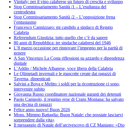
Vinitaly: per il vino calabrese un futuro di crescita e sviluppo
Stop Commissariamento Sanità /1 – L’esultanza del
centrodestra
Stop Commissariamento Sanità /2 – L’opposizione frena
l’entusiasmo
Francesco Cannizzaro: mi candido a sindaco di Reggio
Calabria
Referendum Giustizia: tutto quello che c’è da sapere
80 anni di Repubblica: tre sindache calabresi del 1946
L’8 marzo occasione per rinnovare l’impegno per la parità di
genere
A San Vincenzo La Costa riflessioni su azzardo e dipendenza
digitale
L’Addio / Michele Albanese, voce libera della Calabria
Le Olimpiadi invernali e le mascotte create dai ragazzi di
Taverna, dimenticati
Salvini a Bova e Melito: i soldi per la ricostruzione ci sono,
intervenire subito
Giovanna Russo coordinatore nazionale garanti dei detenuti
Paolo Campolo, il reggino eroe di Crans Montana: ha salvato
una decina di ragazzi
Felice anno nuovo! Buon 2026
Mons. Mimmo Battaglia: Buon Natale: che possiate lasciarvi
sorprendere dalla vita»
Il messaggio di Natale dell’arcivescovo di CZ Maniago: «Dio