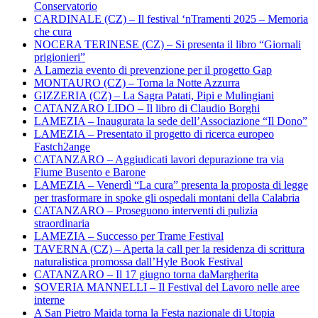
Conservatorio
CARDINALE (CZ) – Il festival ‘nTramenti 2025 – Memoria
che cura
NOCERA TERINESE (CZ) – Si presenta il libro “Giornali
prigionieri”
A Lamezia evento di prevenzione per il progetto Gap
MONTAURO (CZ) – Torna la Notte Azzurra
GIZZERIA (CZ) – La Sagra Patati, Pipi e Mulingiani
CATANZARO LIDO – Il libro di Claudio Borghi
LAMEZIA – Inaugurata la sede dell’Associazione “Il Dono”
LAMEZIA – Presentato il progetto di ricerca europeo
Fastch2ange
CATANZARO – Aggiudicati lavori depurazione tra via
Fiume Busento e Barone
LAMEZIA – Venerdì “La cura” presenta la proposta di legge
per trasformare in spoke gli ospedali montani della Calabria
CATANZARO – Proseguono interventi di pulizia
straordinaria
LAMEZIA – Successo per Trame Festival
TAVERNA (CZ) – Aperta la call per la residenza di scrittura
naturalistica promossa dall’Hyle Book Festival
CATANZARO – Il 17 giugno torna daMargherita
SOVERIA MANNELLI – Il Festival del Lavoro nelle aree
interne
A San Pietro Maida torna la Festa nazionale di Utopia