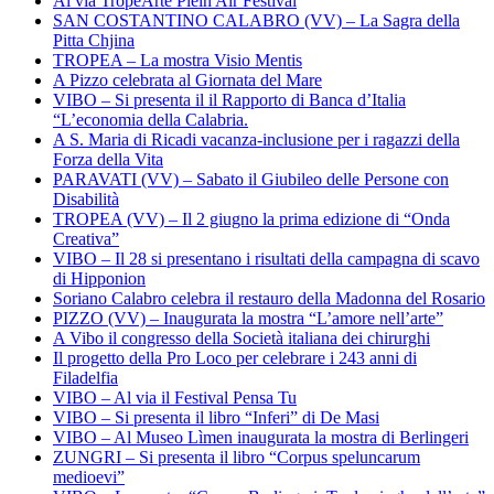
Al via TropeArte Plein Air Festival
SAN COSTANTINO CALABRO (VV) – La Sagra della
Pitta Chjina
TROPEA – La mostra Visio Mentis
A Pizzo celebrata al Giornata del Mare
VIBO – Si presenta il il Rapporto di Banca d’Italia
“L’economia della Calabria.
A S. Maria di Ricadi vacanza-inclusione per i ragazzi della
Forza della Vita
PARAVATI (VV) – Sabato il Giubileo delle Persone con
Disabilità
TROPEA (VV) – Il 2 giugno la prima edizione di “Onda
Creativa”
VIBO – Il 28 si presentano i risultati della campagna di scavo
di Hipponion
Soriano Calabro celebra il restauro della Madonna del Rosario
PIZZO (VV) – Inaugurata la mostra “L’amore nell’arte”
A Vibo il congresso della Società italiana dei chirurghi
Il progetto della Pro Loco per celebrare i 243 anni di
Filadelfia
VIBO – Al via il Festival Pensa Tu
VIBO – Si presenta il libro “Inferi” di De Masi
VIBO – Al Museo Lìmen inaugurata la mostra di Berlingeri
ZUNGRI – Si presenta il libro “Corpus speluncarum
medioevi”