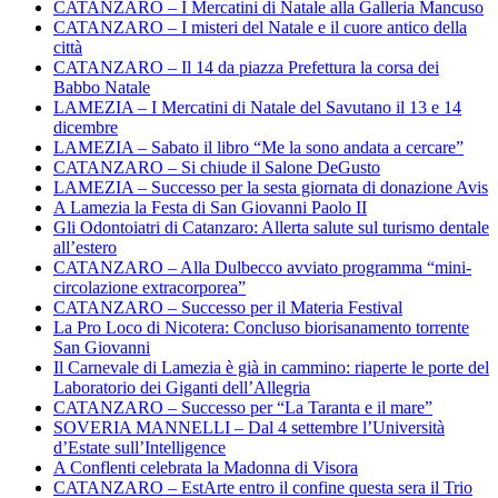
CATANZARO – I Mercatini di Natale alla Galleria Mancuso
CATANZARO – I misteri del Natale e il cuore antico della
città
CATANZARO – Il 14 da piazza Prefettura la corsa dei
Babbo Natale
LAMEZIA – I Mercatini di Natale del Savutano il 13 e 14
dicembre
LAMEZIA – Sabato il libro “Me la sono andata a cercare”
CATANZARO – Si chiude il Salone DeGusto
LAMEZIA – Successo per la sesta giornata di donazione Avis
A Lamezia la Festa di San Giovanni Paolo II
Gli Odontoiatri di Catanzaro: Allerta salute sul turismo dentale
all’estero
CATANZARO – Alla Dulbecco avviato programma “mini-
circolazione extracorporea”
CATANZARO – Successo per il Materia Festival
La Pro Loco di Nicotera: Concluso biorisanamento torrente
San Giovanni
Il Carnevale di Lamezia è già in cammino: riaperte le porte del
Laboratorio dei Giganti dell’Allegria
CATANZARO – Successo per “La Taranta e il mare”
SOVERIA MANNELLI – Dal 4 settembre l’Università
d’Estate sull’Intelligence
A Conflenti celebrata la Madonna di Visora
CATANZARO – EstArte entro il confine questa sera il Trio