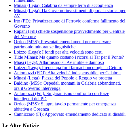
l’hinterland
Minasi (Lega): Calabria da sempre terra di accoglienza
Minasi (Lega): Da Governo investimenti di portata storica per
AV
Irto (PD): Privatizzazione di Ferrovie conferma fallimento del
Governo
Rapani (Fdi) chiede sospensione provvedimento per Centrale
del Mercure
Orrico (M5S): Presentati emendamenti per preservare
patrimonio minoranze linguistiche
Loizzo (Lega): I fondi per alta velocità sono certi
Tilde MInasi: Ma quanto costano i ricorsi al Tar per il Ponte?
Miasi (Lega): Allarmismo su Av inutile e dannoso
Loizzo (Lega): Preoccupa furti farmaci oncologici a Cetraro
Antoniozzi (FDI): Alta velocità indispensabile per Calabria
Minasi (Lega): Piazza del Popolo a Reggio va protetta
Baldino (M5S): Ospedali montani in Calabria abbandonati,
ora il Governo intervenga
Antoniozzi (Fdi): Su garantismo confronto con forze
intelligenti del PD
Orrico (M5S): Si apra tavolo permanente per emergenza
abitativa a Cosenza
Cannizzaro (FI): Approvato emendamento dedicato ai disabili
Le Altre Notizie