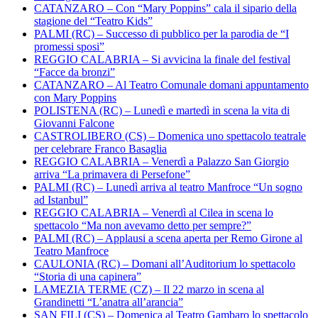
CATANZARO – Con “Mary Poppins” cala il sipario della
stagione del “Teatro Kids”
PALMI (RC) – Successo di pubblico per la parodia de “I
promessi sposi”
REGGIO CALABRIA – Si avvicina la finale del festival
“Facce da bronzi”
CATANZARO – Al Teatro Comunale domani appuntamento
con Mary Poppins
POLISTENA (RC) – Lunedì e martedì in scena la vita di
Giovanni Falcone
CASTROLIBERO (CS) – Domenica uno spettacolo teatrale
per celebrare Franco Basaglia
REGGIO CALABRIA – Venerdì a Palazzo San Giorgio
arriva “La primavera di Persefone”
PALMI (RC) – Lunedì arriva al teatro Manfroce “Un sogno
ad Istanbul”
REGGIO CALABRIA – Venerdì al Cilea in scena lo
spettacolo “Ma non avevamo detto per sempre?”
PALMI (RC) – Applausi a scena aperta per Remo Girone al
Teatro Manfroce
CAULONIA (RC) – Domani all’Auditorium lo spettacolo
“Storia di una capinera”
LAMEZIA TERME (CZ) – Il 22 marzo in scena al
Grandinetti “L’anatra all’arancia”
SAN FILI (CS) – Domenica al Teatro Gambaro lo spettacolo