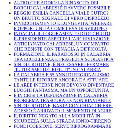
ALTRO CHE ADDIO: LA RINASCITA DEI
BORGHI CALABRESI È DAVVERO POSSIBILE
REGGIO EMILIA CANCELLA VIALE CUTRO?
UN BRUTTO SEGNALE DI VERO DISPREZZO
INVECCHIAMENTO E LONGEVITÀ: WELFARE
E OPPORTUNITÀ COME LEVA DI SVILUPPO
INDAGINI, IL LOGORAMENTO DI OCCHIUTO
IL PRESIDENTE ASPETTA L’ARCHIVIAZIONE
ARTIGIANATO CALABRESE, UN COMPARTO
CHE RESISTE CON TENACIA A DIFFICOLTÀ
FORMAZIONE, IL PARADOSSO IN CALABRIA
TRA ECCELLENZA E FRAGILITÀ SCOLASTICA
SIN DI CROTONE, È NECESSARIO FERMARE
“IL TURISMO DEI RIFIUTI” IN CALABRIA
LA CALABRIA E 55 ANNI DI REGIONALISMO
TANTE LE RIFORME ANCORA DA ATTUARE
LE AREE INTERNE NON DEVONO DIVENTARE
LUOGHI FANTASMA, MA UN’OPPORTUNITÀ
È IN CRISI LA DEPURAZIONE IN CALABRIA
PROBLEMA TRASCURATO, NON RINVIABILE
SIN DI CROTONE, BASTA CON CHIACCHIERE:
ADESSO È ARRIVATO IL MOMENTO DI AGIRE
IL DIRITTO NEGATO ALLA MOBILITÀ IN
SICUREZZA SULLA STRADA IONIO-TIRRENO
FONDI COESIONE, SERVE RIPROGRAMMARE