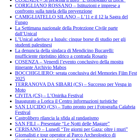
CORIGLIANO ROSSANO – Istituzioni e imprese a
confronto sulla tutela della prevenzione
CAMIGLIATELLO SILANO – L’11 e il 12 la Sagra del
Fungo
La Settimana nazionale della Protezione Civile parte
dall’Unical
L’Unical aderisce a Iupals: cinque borse di studio per gli
studenti palestinesi
La denuncia della sindaca di Mendicino Bucarelli:
nsufficiente ripristino idrico a contrada Rosario
COSENZA – Venerdì l’evento conclusivo della mostra
itinerante Archivio Mabos
BOCCHIGLIERO: serata conclusiva del Memories Film Fest
2025
TERRANOVA DA SIBARI (CS) – Successo per Vespa in
Moto
CIVITA (CS) – L’Onirika Festival
Inaugurato a Lorica il Centro informazioni turistiche
SAN LUCIDO (CS) – Tutto pronto per i Fotografia Calabria
Festival
Castrolibero rilancia la sfida al randagismo
SAN FILI – Presentate “Le Notti delle Magare”
CERISANO – Lunedì “Tre giorni per Gaza: oltre i muri”
Giornalisti e tour operator al Parco Archeologico di