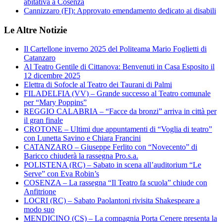
abitativa a Cosenza
Cannizzaro (FI): Approvato emendamento dedicato ai disabili
Le Altre Notizie
Il Cartellone inverno 2025 del Politeama Mario Foglietti di
Catanzaro
Al Teatro Gentile di Cittanova: Benvenuti in Casa Esposito il
12 dicembre 2025
Elettra di Sofocle al Teatro dei Taurani di Palmi
FILADELFIA (VV) – Grande successo al Teatro comunale
per “Mary Poppins”
REGGIO CALABRIA – “Facce da bronzi” arriva in città per
il gran finale
CROTONE – Ultimi due appuntamenti di “Voglia di teatro”
con Lunetta Savino e Chiara Francini
CATANZARO – Giuseppe Ferlito con “Novecento” di
Baricco chiuderà la rassegna Pro.s.a.
POLISTENA (RC) – Sabato in scena all’auditorium “Le
Serve” con Eva Robin’s
COSENZA – La rassegna “Il Teatro fa scuola” chiude con
Anfitrione
LOCRI (RC) – Sabato Paolantoni rivisita Shakespeare a
modo suo
MENDICINO (CS) – La compagnia Porta Cenere presenta la