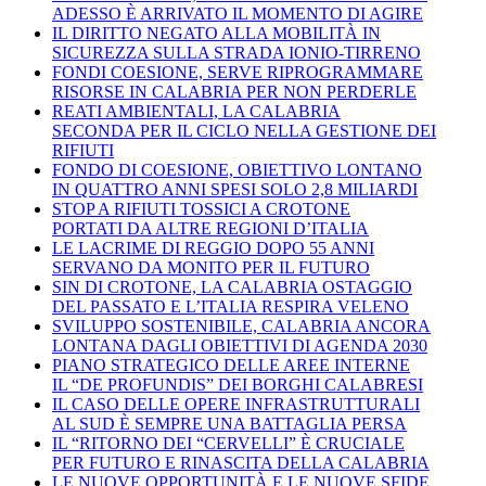
ADESSO È ARRIVATO IL MOMENTO DI AGIRE
IL DIRITTO NEGATO ALLA MOBILITÀ IN
SICUREZZA SULLA STRADA IONIO-TIRRENO
FONDI COESIONE, SERVE RIPROGRAMMARE
RISORSE IN CALABRIA PER NON PERDERLE
REATI AMBIENTALI, LA CALABRIA
SECONDA PER IL CICLO NELLA GESTIONE DEI
RIFIUTI
FONDO DI COESIONE, OBIETTIVO LONTANO
IN QUATTRO ANNI SPESI SOLO 2,8 MILIARDI
STOP A RIFIUTI TOSSICI A CROTONE
PORTATI DA ALTRE REGIONI D’ITALIA
LE LACRIME DI REGGIO DOPO 55 ANNI
SERVANO DA MONITO PER IL FUTURO
SIN DI CROTONE, LA CALABRIA OSTAGGIO
DEL PASSATO E L’ITALIA RESPIRA VELENO
SVILUPPO SOSTENIBILE, CALABRIA ANCORA
LONTANA DAGLI OBIETTIVI DI AGENDA 2030
PIANO STRATEGICO DELLE AREE INTERNE
IL “DE PROFUNDIS” DEI BORGHI CALABRESI
IL CASO DELLE OPERE INFRASTRUTTURALI
AL SUD È SEMPRE UNA BATTAGLIA PERSA
IL “RITORNO DEI “CERVELLI” È CRUCIALE
PER FUTURO E RINASCITA DELLA CALABRIA
LE NUOVE OPPORTUNITÀ E LE NUOVE SFIDE