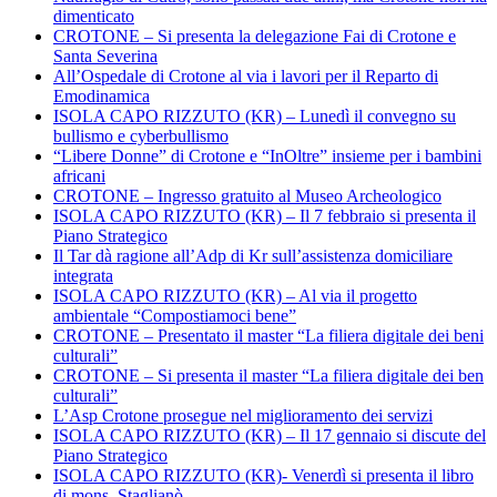
dimenticato
CROTONE – Si presenta la delegazione Fai di Crotone e
Santa Severina
All’Ospedale di Crotone al via i lavori per il Reparto di
Emodinamica
ISOLA CAPO RIZZUTO (KR) – Lunedì il convegno su
bullismo e cyberbullismo
“Libere Donne” di Crotone e “InOltre” insieme per i bambini
africani
CROTONE – Ingresso gratuito al Museo Archeologico
ISOLA CAPO RIZZUTO (KR) – Il 7 febbraio si presenta il
Piano Strategico
Il Tar dà ragione all’Adp di Kr sull’assistenza domiciliare
integrata
ISOLA CAPO RIZZUTO (KR) – Al via il progetto
ambientale “Compostiamoci bene”
CROTONE – Presentato il master “La filiera digitale dei beni
culturali”
CROTONE – Si presenta il master “La filiera digitale dei ben
culturali”
L’Asp Crotone prosegue nel miglioramento dei servizi
ISOLA CAPO RIZZUTO (KR) – Il 17 gennaio si discute del
Piano Strategico
ISOLA CAPO RIZZUTO (KR)- Venerdì si presenta il libro
di mons. Staglianò