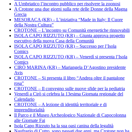
A Umbriatico l’incontro pubblico per risolvere la zoonosi
A Crotone una due giorni sulla rete delle Donne della Magna
Grecia
MESORACA (KR) – L’iniziativa “Made in Italy: Il Cuore
della Nostra Cultura”
CROTONE – L’incontro su Comunità energetiche rinnovabili
ISOLA CAPO RIZZUTO (KR) – Giunta approva progetto
esecutivo della nuova Casa della Comunità
ISOLA CAPO RIZZUTO (KR) – Successo per l’Isola
Comics
ISOLA CAPO RIZZUTO (KR) – Venerdì si presenta l’Isola
Comics
CIRÒ MARINA (KR) – Mariangela D’Agostino presidente
Avis
CROTONE – Si presenta il libro “Andrea oltre il pantalone
rosa”
CROTONE – Il convegno sulle nuove sfide per la pediatria
Venerdì a Cirò si celebra la 13esima Giornata regionale del
Calendario
CROTONE – A lezione di identità territoriale e di
imprenditorialità
Il Parco e il Museo Archeologico Nazionale di Capocolonna
alle Giornate Fai
Isola Capo Rizzuto ha la sua oasi canina della legalità
Naufragio di Cutro, sono passati due anni, ma Crotone non ha