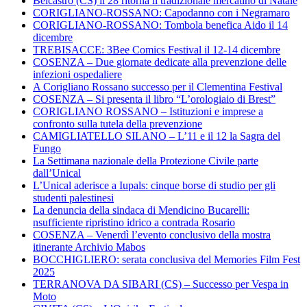
Belcastro (CS) il 28 ritorna il tradizionale mercatino di Natale
CORIGLIANO-ROSSANO: Capodanno con i Negramaro
CORIGLIANO-ROSSANO: Tombola benefica Aido il 14
dicembre
TREBISACCE: 3Bee Comics Festival il 12-14 dicembre
COSENZA – Due giornate dedicate alla prevenzione delle
infezioni ospedaliere
A Corigliano Rossano successo per il Clementina Festival
COSENZA – Si presenta il libro “L’orologiaio di Brest”
CORIGLIANO ROSSANO – Istituzioni e imprese a
confronto sulla tutela della prevenzione
CAMIGLIATELLO SILANO – L’11 e il 12 la Sagra del
Fungo
La Settimana nazionale della Protezione Civile parte
dall’Unical
L’Unical aderisce a Iupals: cinque borse di studio per gli
studenti palestinesi
La denuncia della sindaca di Mendicino Bucarelli:
nsufficiente ripristino idrico a contrada Rosario
COSENZA – Venerdì l’evento conclusivo della mostra
itinerante Archivio Mabos
BOCCHIGLIERO: serata conclusiva del Memories Film Fest
2025
TERRANOVA DA SIBARI (CS) – Successo per Vespa in
Moto