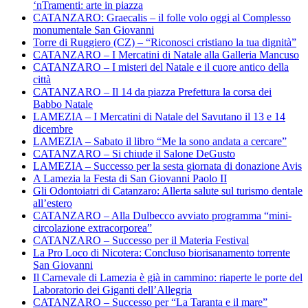
‘nTramenti: arte in piazza
CATANZARO: Graecalis – il folle volo oggi al Complesso
monumentale San Giovanni
Torre di Ruggiero (CZ) – “Riconosci cristiano la tua dignità”
CATANZARO – I Mercatini di Natale alla Galleria Mancuso
CATANZARO – I misteri del Natale e il cuore antico della
città
CATANZARO – Il 14 da piazza Prefettura la corsa dei
Babbo Natale
LAMEZIA – I Mercatini di Natale del Savutano il 13 e 14
dicembre
LAMEZIA – Sabato il libro “Me la sono andata a cercare”
CATANZARO – Si chiude il Salone DeGusto
LAMEZIA – Successo per la sesta giornata di donazione Avis
A Lamezia la Festa di San Giovanni Paolo II
Gli Odontoiatri di Catanzaro: Allerta salute sul turismo dentale
all’estero
CATANZARO – Alla Dulbecco avviato programma “mini-
circolazione extracorporea”
CATANZARO – Successo per il Materia Festival
La Pro Loco di Nicotera: Concluso biorisanamento torrente
San Giovanni
Il Carnevale di Lamezia è già in cammino: riaperte le porte del
Laboratorio dei Giganti dell’Allegria
CATANZARO – Successo per “La Taranta e il mare”