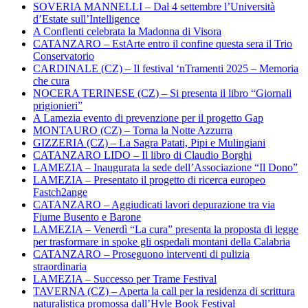
SOVERIA MANNELLI – Dal 4 settembre l’Università
d’Estate sull’Intelligence
A Conflenti celebrata la Madonna di Visora
CATANZARO – EstArte entro il confine questa sera il Trio
Conservatorio
CARDINALE (CZ) – Il festival ‘nTramenti 2025 – Memoria
che cura
NOCERA TERINESE (CZ) – Si presenta il libro “Giornali
prigionieri”
A Lamezia evento di prevenzione per il progetto Gap
MONTAURO (CZ) – Torna la Notte Azzurra
GIZZERIA (CZ) – La Sagra Patati, Pipi e Mulingiani
CATANZARO LIDO – Il libro di Claudio Borghi
LAMEZIA – Inaugurata la sede dell’Associazione “Il Dono”
LAMEZIA – Presentato il progetto di ricerca europeo
Fastch2ange
CATANZARO – Aggiudicati lavori depurazione tra via
Fiume Busento e Barone
LAMEZIA – Venerdì “La cura” presenta la proposta di legge
per trasformare in spoke gli ospedali montani della Calabria
CATANZARO – Proseguono interventi di pulizia
straordinaria
LAMEZIA – Successo per Trame Festival
TAVERNA (CZ) – Aperta la call per la residenza di scrittura
naturalistica promossa dall’Hyle Book Festival