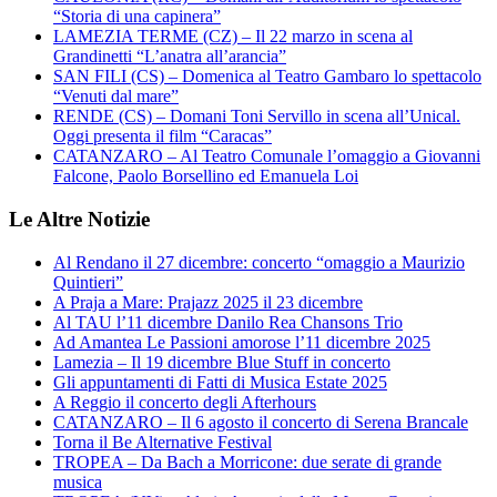
“Storia di una capinera”
LAMEZIA TERME (CZ) – Il 22 marzo in scena al
Grandinetti “L’anatra all’arancia”
SAN FILI (CS) – Domenica al Teatro Gambaro lo spettacolo
“Venuti dal mare”
RENDE (CS) – Domani Toni Servillo in scena all’Unical.
Oggi presenta il film “Caracas”
CATANZARO – Al Teatro Comunale l’omaggio a Giovanni
Falcone, Paolo Borsellino ed Emanuela Loi
Le Altre Notizie
Al Rendano il 27 dicembre: concerto “omaggio a Maurizio
Quintieri”
A Praja a Mare: Prajazz 2025 il 23 dicembre
Al TAU l’11 dicembre Danilo Rea Chansons Trio
Ad Amantea Le Passioni amorose l’11 dicembre 2025
Lamezia – Il 19 dicembre Blue Stuff in concerto
Gli appuntamenti di Fatti di Musica Estate 2025
A Reggio il concerto degli Afterhours
CATANZARO – Il 6 agosto il concerto di Serena Brancale
Torna il Be Alternative Festival
TROPEA – Da Bach a Morricone: due serate di grande
musica