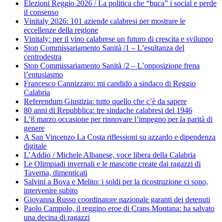
Elezioni Reggio 2026 / La politica che “buca” i social e perde
il consenso
Vinitaly 2026: 101 aziende calabresi per mostrare le
eccellenze della regione
Vinitaly: per il vino calabrese un futuro di crescita e sviluppo
Stop Commissariamento Sanità /1 – L’esultanza del
centrodestra
Stop Commissariamento Sanità /2 – L’opposizione frena
l’entusiasmo
Francesco Cannizzaro: mi candido a sindaco di Reggio
Calabria
Referendum Giustizia: tutto quello che c’è da sapere
80 anni di Repubblica: tre sindache calabresi del 1946
L’8 marzo occasione per rinnovare l’impegno per la parità di
genere
A San Vincenzo La Costa riflessioni su azzardo e dipendenza
digitale
L’Addio / Michele Albanese, voce libera della Calabria
Le Olimpiadi invernali e le mascotte create dai ragazzi di
Taverna, dimenticati
Salvini a Bova e Melito: i soldi per la ricostruzione ci sono,
intervenire subito
Giovanna Russo coordinatore nazionale garanti dei detenuti
Paolo Campolo, il reggino eroe di Crans Montana: ha salvato
una decina di ragazzi