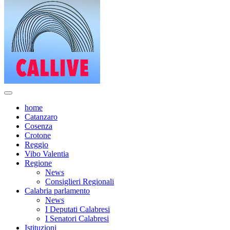
home
Catanzaro
Cosenza
Crotone
Reggio
Vibo Valentia
Regione
News
Consiglieri Regionali
Calabria parlamento
News
I Deputati Calabresi
I Senatori Calabresi
Istituzioni