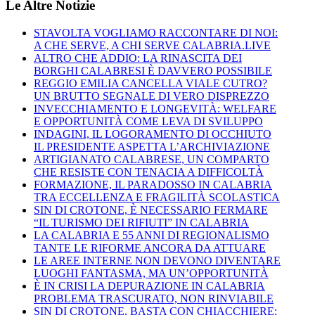
Le Altre Notizie
STAVOLTA VOGLIAMO RACCONTARE DI NOI:
A CHE SERVE, A CHI SERVE CALABRIA.LIVE
ALTRO CHE ADDIO: LA RINASCITA DEI
BORGHI CALABRESI È DAVVERO POSSIBILE
REGGIO EMILIA CANCELLA VIALE CUTRO?
UN BRUTTO SEGNALE DI VERO DISPREZZO
INVECCHIAMENTO E LONGEVITÀ: WELFARE
E OPPORTUNITÀ COME LEVA DI SVILUPPO
INDAGINI, IL LOGORAMENTO DI OCCHIUTO
IL PRESIDENTE ASPETTA L’ARCHIVIAZIONE
ARTIGIANATO CALABRESE, UN COMPARTO
CHE RESISTE CON TENACIA A DIFFICOLTÀ
FORMAZIONE, IL PARADOSSO IN CALABRIA
TRA ECCELLENZA E FRAGILITÀ SCOLASTICA
SIN DI CROTONE, È NECESSARIO FERMARE
“IL TURISMO DEI RIFIUTI” IN CALABRIA
LA CALABRIA E 55 ANNI DI REGIONALISMO
TANTE LE RIFORME ANCORA DA ATTUARE
LE AREE INTERNE NON DEVONO DIVENTARE
LUOGHI FANTASMA, MA UN’OPPORTUNITÀ
È IN CRISI LA DEPURAZIONE IN CALABRIA
PROBLEMA TRASCURATO, NON RINVIABILE
SIN DI CROTONE, BASTA CON CHIACCHIERE: