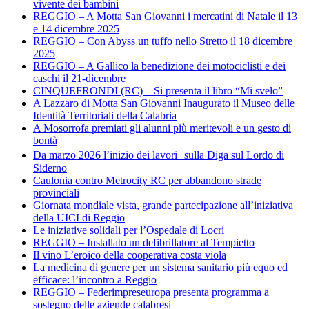
vivente dei bambini
REGGIO – A Motta San Giovanni i mercatini di Natale il 13
e 14 dicembre 2025
REGGIO – Con Abyss un tuffo nello Stretto il 18 dicembre
2025
REGGIO – A Gallico la benedizione dei motociclisti e dei
caschi il 21-dicembre
CINQUEFRONDI (RC) – Si presenta il libro “Mi svelo”
A Lazzaro di Motta San Giovanni Inaugurato il Museo delle
Identità Territoriali della Calabria
A Mosorrofa premiati gli alunni più meritevoli e un gesto di
bontà
Da marzo 2026 l’inizio dei lavori sulla Diga sul Lordo di
Siderno
Caulonia contro Metrocity RC per abbandono strade
provinciali
Giornata mondiale vista, grande partecipazione all’iniziativa
della UICI di Reggio
Le iniziative solidali per l’Ospedale di Locri
REGGIO – Installato un defibrillatore al Tempietto
Il vino L’eroico della cooperativa costa viola
La medicina di genere per un sistema sanitario più equo ed
efficace: l’incontro a Reggio
REGGIO – Federimpreseuropa presenta programma a
sostegno delle aziende calabresi