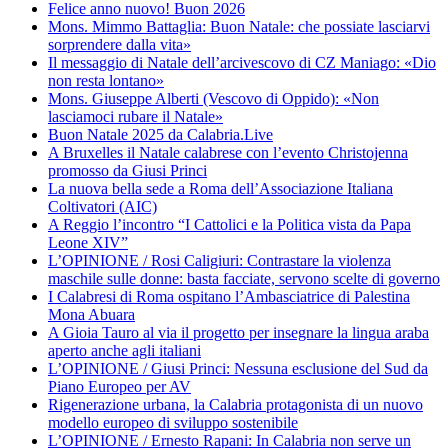
Felice anno nuovo! Buon 2026
Mons. Mimmo Battaglia: Buon Natale: che possiate lasciarvi
sorprendere dalla vita»
Il messaggio di Natale dell’arcivescovo di CZ Maniago: «Dio
non resta lontano»
Mons. Giuseppe Alberti (Vescovo di Oppido): «Non
lasciamoci rubare il Natale»
Buon Natale 2025 da Calabria.Live
A Bruxelles il Natale calabrese con l’evento Christojenna
promosso da Giusi Princi
La nuova bella sede a Roma dell’Associazione Italiana
Coltivatori (AIC)
A Reggio l’incontro “I Cattolici e la Politica vista da Papa
Leone XIV”
L’OPINIONE / Rosi Caligiuri: Contrastare la violenza
maschile sulle donne: basta facciate, servono scelte di governo
I Calabresi di Roma ospitano l’Ambasciatrice di Palestina
Mona Abuara
A Gioia Tauro al via il progetto per insegnare la lingua araba
aperto anche agli italiani
L’OPINIONE / Giusi Princi: Nessuna esclusione del Sud da
Piano Europeo per AV
Rigenerazione urbana, la Calabria protagonista di un nuovo
modello europeo di sviluppo sostenibile
L’OPINIONE / Ernesto Rapani: In Calabria non serve un