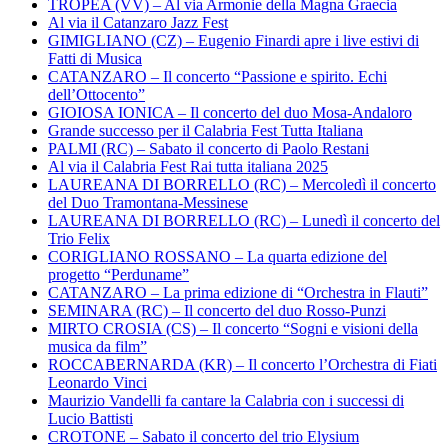
TROPEA (VV) – Al via Armonie della Magna Graecia
Al via il Catanzaro Jazz Fest
GIMIGLIANO (CZ) – Eugenio Finardi apre i live estivi di
Fatti di Musica
CATANZARO – Il concerto “Passione e spirito. Echi
dell’Ottocento”
GIOIOSA IONICA – Il concerto del duo Mosa-Andaloro
Grande successo per il Calabria Fest Tutta Italiana
PALMI (RC) – Sabato il concerto di Paolo Restani
Al via il Calabria Fest Rai tutta italiana 2025
LAUREANA DI BORRELLO (RC) – Mercoledì il concerto
del Duo Tramontana-Messinese
LAUREANA DI BORRELLO (RC) – Lunedì il concerto del
Trio Felix
CORIGLIANO ROSSANO – La quarta edizione del
progetto “Perduname”
CATANZARO – La prima edizione di “Orchestra in Flauti”
SEMINARA (RC) – Il concerto del duo Rosso-Punzi
MIRTO CROSIA (CS) – Il concerto “Sogni e visioni della
musica da film”
ROCCABERNARDA (KR) – Il concerto l’Orchestra di Fiati
Leonardo Vinci
Maurizio Vandelli fa cantare la Calabria con i successi di
Lucio Battisti
CROTONE – Sabato il concerto del trio Elysium