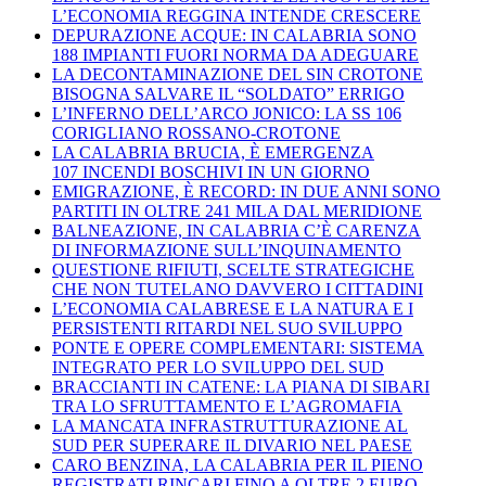
L’ECONOMIA REGGINA INTENDE CRESCERE
DEPURAZIONE ACQUE: IN CALABRIA SONO
188 IMPIANTI FUORI NORMA DA ADEGUARE
LA DECONTAMINAZIONE DEL SIN CROTONE
BISOGNA SALVARE IL “SOLDATO” ERRIGO
L’INFERNO DELL’ARCO JONICO: LA SS 106
CORIGLIANO ROSSANO-CROTONE
LA CALABRIA BRUCIA, È EMERGENZA
107 INCENDI BOSCHIVI IN UN GIORNO
EMIGRAZIONE, È RECORD: IN DUE ANNI SONO
PARTITI IN OLTRE 241 MILA DAL MERIDIONE
BALNEAZIONE, IN CALABRIA C’È CARENZA
DI INFORMAZIONE SULL’INQUINAMENTO
QUESTIONE RIFIUTI, SCELTE STRATEGICHE
CHE NON TUTELANO DAVVERO I CITTADINI
L’ECONOMIA CALABRESE E LA NATURA E I
PERSISTENTI RITARDI NEL SUO SVILUPPO
PONTE E OPERE COMPLEMENTARI: SISTEMA
INTEGRATO PER LO SVILUPPO DEL SUD
BRACCIANTI IN CATENE: LA PIANA DI SIBARI
TRA LO SFRUTTAMENTO E L’AGROMAFIA
LA MANCATA INFRASTRUTTURAZIONE AL
SUD PER SUPERARE IL DIVARIO NEL PAESE
CARO BENZINA, LA CALABRIA PER IL PIENO
REGISTRATI RINCARI FINO A OLTRE 2 EURO