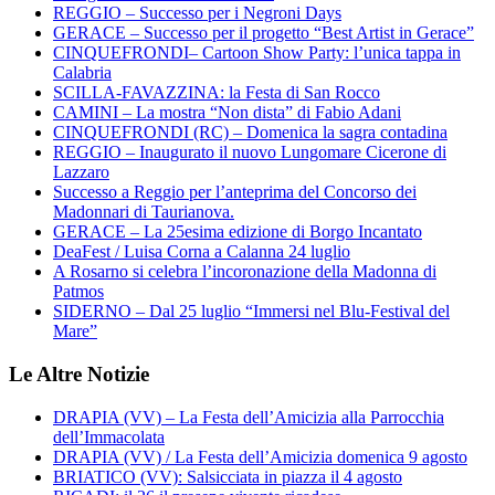
REGGIO – Successo per i Negroni Days
GERACE – Successo per il progetto “Best Artist in Gerace”
CINQUEFRONDI– Cartoon Show Party: l’unica tappa in
Calabria
SCILLA-FAVAZZINA: la Festa di San Rocco
CAMINI – La mostra “Non dista” di Fabio Adani
CINQUEFRONDI (RC) – Domenica la sagra contadina
REGGIO – Inaugurato il nuovo Lungomare Cicerone di
Lazzaro
Successo a Reggio per l’anteprima del Concorso dei
Madonnari di Taurianova.
GERACE – La 25esima edizione di Borgo Incantato
DeaFest / Luisa Corna a Calanna 24 luglio
A Rosarno si celebra l’incoronazione della Madonna di
Patmos
SIDERNO – Dal 25 luglio “Immersi nel Blu-Festival del
Mare”
Le Altre Notizie
DRAPIA (VV) – La Festa dell’Amicizia alla Parrocchia
dell’Immacolata
DRAPIA (VV) / La Festa dell’Amicizia domenica 9 agosto
BRIATICO (VV): Salsicciata in piazza il 4 agosto