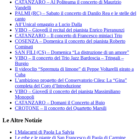
CATANZARO – Al Politeama il concerto di Maurizio
Vandelli
PALMI (RC) – Sabato il concerto di Danilo Rea e le stelle del
canto
All’Unical omaggio a Lucio Dalla
VIBO – Giovedì il recital del pianista Enrico Pieranunzi
CATANZARO – Il concerto di Francesco miniaci Trio
COSENZA – Domenica il concerto del pianista Roberto
Cominati
SAN FILI (CS) – Domenica “La distruzione di un amore”
VIBO – Il concerto del Trio Jazz Bardoscia – Tringali –
Burgio
Il videoclip “Spremuta di limone” di Peppe Voltarelli girato a
Cuba
L’ambizioso progetto del Conservatorio Cilea: La “Gina”
completa del Coro d’Introduzione
VIBO – Giovedì il concerto del pianista Massimiliano
Monopoli
CATANZARO – Domani il Concerto al Buio
CROTONE – Il concerto del Quartetto Marsili
Le Altre Notizie
I Malacarni di Paola La Salvia
Le erbe e le piante di San Francesco di Paola di Carmine