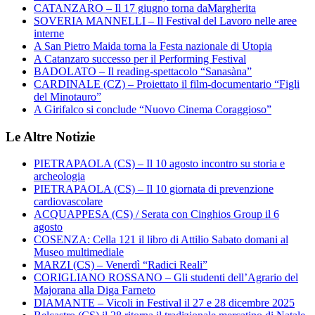
CATANZARO – Il 17 giugno torna daMargherita
SOVERIA MANNELLI – Il Festival del Lavoro nelle aree
interne
A San Pietro Maida torna la Festa nazionale di Utopia
A Catanzaro successo per il Performing Festival
BADOLATO – Il reading-spettacolo “Sanasàna”
CARDINALE (CZ) – Proiettato il film-documentario “Figli
del Minotauro”
A Girifalco si conclude “Nuovo Cinema Coraggioso”
Le Altre Notizie
PIETRAPAOLA (CS) – Il 10 agosto incontro su storia e
archeologia
PIETRAPAOLA (CS) – Il 10 giornata di prevenzione
cardiovascolare
ACQUAPPESA (CS) / Serata con Cinghios Group il 6
agosto
COSENZA: Cella 121 il libro di Attilio Sabato domani al
Museo multimediale
MARZI (CS) – Venerdì “Radici Reali”
CORIGLIANO ROSSANO – Gli studenti dell’Agrario del
Majorana alla Diga Farneto
DIAMANTE – Vicoli in Festival il 27 e 28 dicembre 2025