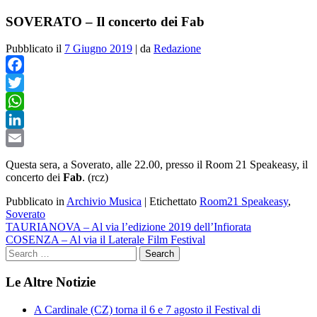
SOVERATO – Il concerto dei Fab
Pubblicato il
7 Giugno 2019
|
da
Redazione
Facebook
Twitter
WhatsApp
LinkedIn
Email
Questa sera, a Soverato, alle 22.00, presso il Room 21 Speakeasy, il
concerto dei
Fab
. (rcz)
Pubblicato in
Archivio Musica
|
Etichettato
Room21 Speakeasy
,
Soverato
Navigazione
TAURIANOVA – Al via l’edizione 2019 dell’Infiorata
COSENZA – Al via il Laterale Film Festival
articoli
Le Altre Notizie
A Cardinale (CZ) torna il 6 e 7 agosto il Festival di