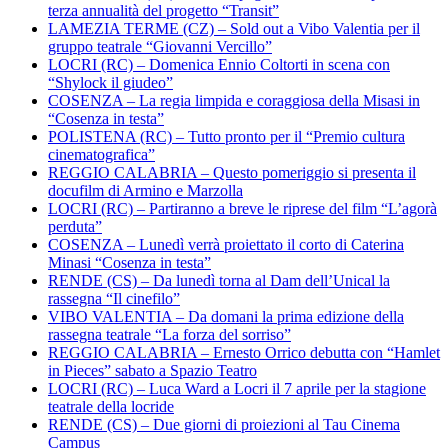
terza annualità del progetto “Transit”
LAMEZIA TERME (CZ) – Sold out a Vibo Valentia per il
gruppo teatrale “Giovanni Vercillo”
LOCRI (RC) – Domenica Ennio Coltorti in scena con
“Shylock il giudeo”
COSENZA – La regia limpida e coraggiosa della Misasi in
“Cosenza in testa”
POLISTENA (RC) – Tutto pronto per il “Premio cultura
cinematografica”
REGGIO CALABRIA – Questo pomeriggio si presenta il
docufilm di Armino e Marzolla
LOCRI (RC) – Partiranno a breve le riprese del film “L’agorà
perduta”
COSENZA – Lunedì verrà proiettato il corto di Caterina
Minasi “Cosenza in testa”
RENDE (CS) – Da lunedì torna al Dam dell’Unical la
rassegna “Il cinefilo”
VIBO VALENTIA – Da domani la prima edizione della
rassegna teatrale “La forza del sorriso”
REGGIO CALABRIA – Ernesto Orrico debutta con “Hamlet
in Pieces” sabato a Spazio Teatro
LOCRI (RC) – Luca Ward a Locri il 7 aprile per la stagione
teatrale della locride
RENDE (CS) – Due giorni di proiezioni al Tau Cinema
Campus