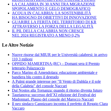
LA CALABRIA IN 30 ANNI TRA MIGRAZIONE
SPOPOLAMENTO E GELO DEMOGRAFICO
ACQUA IN CALABRIA: LA SOSTENIBILITÀ
HA BISOGNO DI OBIETTIVI DI INNOVAZIONE
GUARIRE LA FERITA DEL TERRITORIO DI KR
ATTRAVERSO LA FORZA DELLA LEGALITÀ
IL PIL DELLA CALABRIA NON CRESCE
NEL 2024 REGISTRATO A MENO 0,2%
Le Altre Notizie
Nuove risorse dal MIUR per le Università calabresi: in arrivo
110,3 milioni
OPPIDO MAMERTINA (RC) – Domani sera il Premio
letterario Palazzaccio
Parco Marino di Amendolara: educazione ambientale e
bandiera blu contro il degrado
A Palmi grande interesse per “Il Vento di Dahkla e il sole
della Calabria” del console Naccari
Dal Nostos alla Tornanza: quando il ritorno diventa futuro
Taurianova: successo dell’XI edizione del Festival dei
Madonnari. Plauso del console del Marocco Naccari
Il neo sindaco Cannizzaro incontra il prefetto di Reggio Clara
Vaccaro