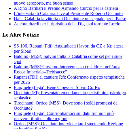
nuovo aeroporto, ma buon senso
A Rino Barillari il Premio Armando Curcio per la carriera
L’intervista di Calabria.Live al Presidente Roberto Occhiuto
Dalla Calabria la vittoria di Occhiuto è un segnale per il Paese
Ancora ritardi per il ripristino della Diga sul torrente Lordo
Le Altre Notizie
SS 106, Rapani (Fdi): Aggiudicati i lavori da CZ a Kr, attesa
per Sibari
Baldino (M5S): Salvini tratta la Calabria come set per i suoi
spot
Baldino (M5S):Governo intervenga su crisi idrica nell’area
Rocca Imperiale–Trebisacce”
Rapani (FDI) al cantiere Rfi: Confermato rispetto tempistiche
per 2026
Furgiuele (Lega): Bene Cipess su Sibari-Co-Ro
Occhiuto (FI): Presentato emendamento per istituire psicologo
scolastico
Tirocinanti, Orrico (M5S): Dove sono i soldi promessi da
Occhiuto?
Furgiuele (Lega): Confrontiamoci sui dati, Sin non può
ricevere rifiuti da altre regioni
Orrico (M5S): Occhiuto interviene tardi smentendo Regione
su bonifica Sin Kr