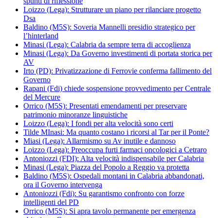
spunti di riflessione
Loizzo (Lega): Strutturare un piano per rilanciare progetto
Dsa
Baldino (M5S): Soveria Mannelli presidio strategico per
l’hinterland
Minasi (Lega): Calabria da sempre terra di accoglienza
Minasi (Lega): Da Governo investimenti di portata storica per
AV
Irto (PD): Privatizzazione di Ferrovie conferma fallimento del
Governo
Rapani (Fdi) chiede sospensione provvedimento per Centrale
del Mercure
Orrico (M5S): Presentati emendamenti per preservare
patrimonio minoranze linguistiche
Loizzo (Lega): I fondi per alta velocità sono certi
Tilde MInasi: Ma quanto costano i ricorsi al Tar per il Ponte?
Miasi (Lega): Allarmismo su Av inutile e dannoso
Loizzo (Lega): Preoccupa furti farmaci oncologici a Cetraro
Antoniozzi (FDI): Alta velocità indispensabile per Calabria
Minasi (Lega): Piazza del Popolo a Reggio va protetta
Baldino (M5S): Ospedali montani in Calabria abbandonati,
ora il Governo intervenga
Antoniozzi (Fdi): Su garantismo confronto con forze
intelligenti del PD
Orrico (M5S): Si apra tavolo permanente per emergenza