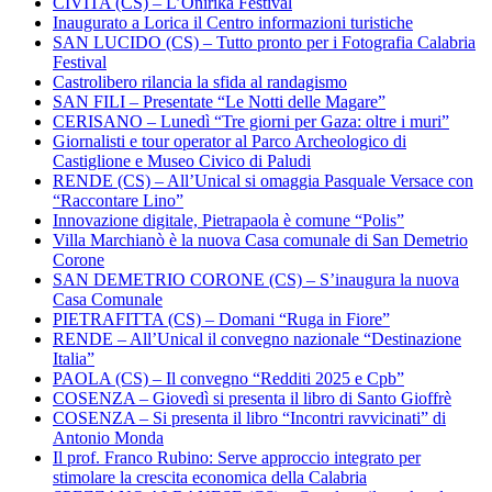
CIVITA (CS) – L’Onirika Festival
Inaugurato a Lorica il Centro informazioni turistiche
SAN LUCIDO (CS) – Tutto pronto per i Fotografia Calabria
Festival
Castrolibero rilancia la sfida al randagismo
SAN FILI – Presentate “Le Notti delle Magare”
CERISANO – Lunedì “Tre giorni per Gaza: oltre i muri”
Giornalisti e tour operator al Parco Archeologico di
Castiglione e Museo Civico di Paludi
RENDE (CS) – All’Unical si omaggia Pasquale Versace con
“Raccontare Lino”
Innovazione digitale, Pietrapaola è comune “Polis”
Villa Marchianò è la nuova Casa comunale di San Demetrio
Corone
SAN DEMETRIO CORONE (CS) – S’inaugura la nuova
Casa Comunale
PIETRAFITTA (CS) – Domani “Ruga in Fiore”
RENDE – All’Unical il convegno nazionale “Destinazione
Italia”
PAOLA (CS) – Il convegno “Redditi 2025 e Cpb”
COSENZA – Giovedì si presenta il libro di Santo Gioffrè
COSENZA – Si presenta il libro “Incontri ravvicinati” di
Antonio Monda
Il prof. Franco Rubino: Serve approccio integrato per
stimolare la crescita economica della Calabria