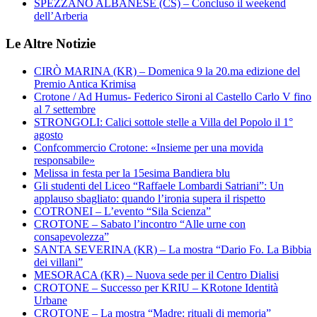
SPEZZANO ALBANESE (CS) – Concluso il weekend
dell’Arberia
Le Altre Notizie
CIRÒ MARINA (KR) – Domenica 9 la 20.ma edizione del
Premio Antica Krimisa
Crotone / Ad Humus- Federico Sironi al Castello Carlo V fino
al 7 settembre
STRONGOLI: Calici sottole stelle a Villa del Popolo il 1°
agosto
Confcommercio Crotone: «Insieme per una movida
responsabile»
Melissa in festa per la 15esima Bandiera blu
Gli studenti del Liceo “Raffaele Lombardi Satriani”: Un
applauso sbagliato: quando l’ironia supera il rispetto
COTRONEI – L’evento “Sila Scienza”
CROTONE – Sabato l’incontro “Alle urne con
consapevolezza”
SANTA SEVERINA (KR) – La mostra “Dario Fo. La Bibbia
dei villani”
MESORACA (KR) – Nuova sede per il Centro Dialisi
CROTONE – Successo per KRIU – KRotone Identità
Urbane
CROTONE – La mostra “Madre: rituali di memoria”