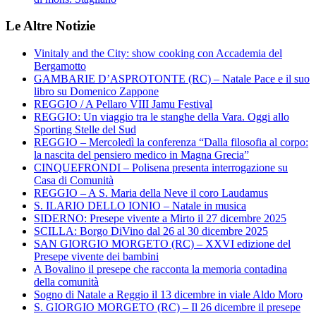
Le Altre Notizie
Vinitaly and the City: show cooking con Accademia del
Bergamotto
GAMBARIE D’ASPROTONTE (RC) – Natale Pace e il suo
libro su Domenico Zappone
REGGIO / A Pellaro VIII Jamu Festival
REGGIO: Un viaggio tra le stanghe della Vara. Oggi allo
Sporting Stelle del Sud
REGGIO – Mercoledì la conferenza “Dalla filosofia al corpo:
la nascita del pensiero medico in Magna Grecia”
CINQUEFRONDI – Polisena presenta interrogazione su
Casa di Comunità
REGGIO – A S. Maria della Neve il coro Laudamus
S. ILARIO DELLO IONIO – Natale in musica
SIDERNO: Presepe vivente a Mirto il 27 dicembre 2025
SCILLA: Borgo DiVino dal 26 al 30 dicembre 2025
SAN GIORGIO MORGETO (RC) – XXVI edizione del
Presepe vivente dei bambini
A Bovalino il presepe che racconta la memoria contadina
della comunità
Sogno di Natale a Reggio il 13 dicembre in viale Aldo Moro
S. GIORGIO MORGETO (RC) – Il 26 dicembre il presepe