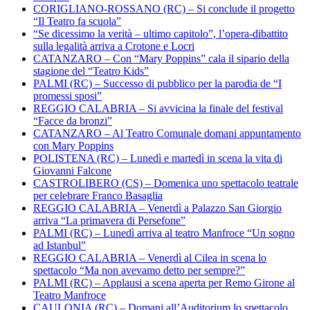
CORIGLIANO-ROSSANO (RC) – Si conclude il progetto
“Il Teatro fa scuola”
“Se dicessimo la verità – ultimo capitolo”, l’opera-dibattito
sulla legalità arriva a Crotone e Locri
CATANZARO – Con “Mary Poppins” cala il sipario della
stagione del “Teatro Kids”
PALMI (RC) – Successo di pubblico per la parodia de “I
promessi sposi”
REGGIO CALABRIA – Si avvicina la finale del festival
“Facce da bronzi”
CATANZARO – Al Teatro Comunale domani appuntamento
con Mary Poppins
POLISTENA (RC) – Lunedì e martedì in scena la vita di
Giovanni Falcone
CASTROLIBERO (CS) – Domenica uno spettacolo teatrale
per celebrare Franco Basaglia
REGGIO CALABRIA – Venerdì a Palazzo San Giorgio
arriva “La primavera di Persefone”
PALMI (RC) – Lunedì arriva al teatro Manfroce “Un sogno
ad Istanbul”
REGGIO CALABRIA – Venerdì al Cilea in scena lo
spettacolo “Ma non avevamo detto per sempre?”
PALMI (RC) – Applausi a scena aperta per Remo Girone al
Teatro Manfroce
CAULONIA (RC) – Domani all’Auditorium lo spettacolo