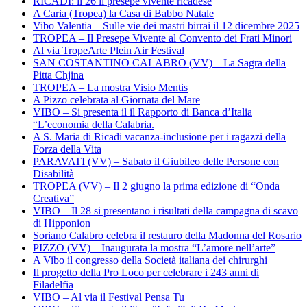
RICADI: il 26 il presepe vivente ricadese
A Caria (Tropea) la Casa di Babbo Natale
Vibo Valentia – Sulle vie dei mastri birrai il 12 dicembre 2025
TROPEA – Il Presepe Vivente al Convento dei Frati Minori
Al via TropeArte Plein Air Festival
SAN COSTANTINO CALABRO (VV) – La Sagra della
Pitta Chjina
TROPEA – La mostra Visio Mentis
A Pizzo celebrata al Giornata del Mare
VIBO – Si presenta il il Rapporto di Banca d’Italia
“L’economia della Calabria.
A S. Maria di Ricadi vacanza-inclusione per i ragazzi della
Forza della Vita
PARAVATI (VV) – Sabato il Giubileo delle Persone con
Disabilità
TROPEA (VV) – Il 2 giugno la prima edizione di “Onda
Creativa”
VIBO – Il 28 si presentano i risultati della campagna di scavo
di Hipponion
Soriano Calabro celebra il restauro della Madonna del Rosario
PIZZO (VV) – Inaugurata la mostra “L’amore nell’arte”
A Vibo il congresso della Società italiana dei chirurghi
Il progetto della Pro Loco per celebrare i 243 anni di
Filadelfia
VIBO – Al via il Festival Pensa Tu