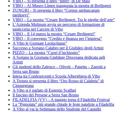
VIBO – Si presenta il libro “Inferi” di De Masi
VIBO – Al Museo Lìmen inaugurata la mostra di Berlingeri
ZUNGRI – Si presenta il libro “Corpus speluncarum
medioevi”
VIBO – La mostra “Cesare Berlingeri. Tra le pieghe dell’arte”
L’Azienda Mulinum avvia un percorso di formazione di
pasticceria nel Carcere di Vibo
VIBO – Il 14 marzo la mostra “Cesare Berlingeri”
VIBO – Il convegno “Credito e finanza per l’impresa”
A Vibo le Giornate Leoluchiane”
Successo a Soriano Calabro per il Giubileo degli Artisti
PIZZO – La mostra “Cuori d’inchiostro”
A Soriano la Giornata Giubilare Diocesana dedicata agli
Artisti
Gli studenti dello Zaleuco – Oliveti – Panetta – Zanotti a
Serra san Bruno
Intesa tra Confesercenti e Scuola Alberghiera di Vibo
A Tropea si presenta il libro “Oro Rosso di Calabria” di
Cinquegrana
A Vibo si è parlato di Eugenio Scalfari
Il fascino del Presepe a Serra San Bruno
FILADELFIA (VV) – A maggio torna il Filadelfia Festival
La “Pignolata” più grande chiude le feste natalizie a Filadelfia
A Vibo al via la Settimana dello Studente del Capialbi