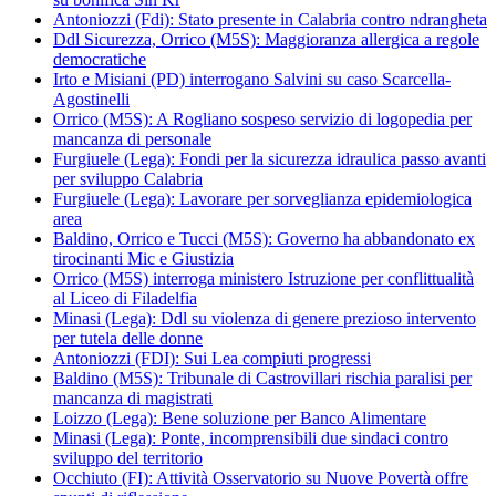
Antoniozzi (Fdi): Stato presente in Calabria contro ndrangheta
Ddl Sicurezza, Orrico (M5S): Maggioranza allergica a regole
democratiche
Irto e Misiani (PD) interrogano Salvini su caso Scarcella-
Agostinelli
Orrico (M5S): A Rogliano sospeso servizio di logopedia per
mancanza di personale
Furgiuele (Lega): Fondi per la sicurezza idraulica passo avanti
per sviluppo Calabria
Furgiuele (Lega): Lavorare per sorveglianza epidemiologica
area
Baldino, Orrico e Tucci (M5S): Governo ha abbandonato ex
tirocinanti Mic e Giustizia
Orrico (M5S) interroga ministero Istruzione per conflittualità
al Liceo di Filadelfia
Minasi (Lega): Ddl su violenza di genere prezioso intervento
per tutela delle donne
Antoniozzi (FDI): Sui Lea compiuti progressi
Baldino (M5S): Tribunale di Castrovillari rischia paralisi per
mancanza di magistrati
Loizzo (Lega): Bene soluzione per Banco Alimentare
Minasi (Lega): Ponte, incomprensibili due sindaci contro
sviluppo del territorio
Occhiuto (FI): Attività Osservatorio su Nuove Povertà offre