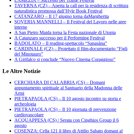
LAMEZIA – Successo per Trame Festival
TAVERNA (CZ) – Aperta la call per la residenza di scrittura
naturalistica promossa dall’Hyle Book Festival
CATANZARO – Il 17 giugno torna daMargherita
SOVERIA MANNELLI – Il Festival del Lavoro nelle aree
interne
A San Pietro Maida torna la Festa nazionale di Utopia
A Catanzaro successo per il Performing Festival
BADOLATO – Il reading-spettacolo “Sanasàna”
CARDINALE (CZ) – Proiettato il film-documentario “Figli
del Minotauro”
A Girifalco si conclude “Nuovo Cinema Coraggioso”
Le Altre Notizie
CERCHIARA DI CALABRIA (CS) – Domani
appuntamento spirituale al Santuario della Madonna delle
Armi
PIETRAPAOLA (CS) – Il 10 agosto incontro su storia e
archeologia
PIETRAPAOLA (CS) – Il 10 giornata di prevenzione
cardiovascolare
ACQUAPPESA (CS) / Serata con Cinghios Group il 6
agosto
COSENZA: Cella 121 il libro di Attilio Sabato domani al