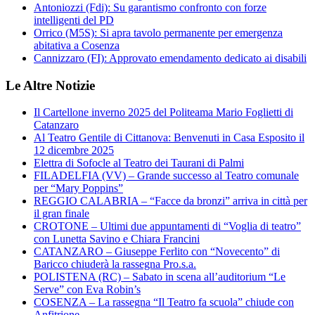
Antoniozzi (Fdi): Su garantismo confronto con forze
intelligenti del PD
Orrico (M5S): Si apra tavolo permanente per emergenza
abitativa a Cosenza
Cannizzaro (FI): Approvato emendamento dedicato ai disabili
Le Altre Notizie
Il Cartellone inverno 2025 del Politeama Mario Foglietti di
Catanzaro
Al Teatro Gentile di Cittanova: Benvenuti in Casa Esposito il
12 dicembre 2025
Elettra di Sofocle al Teatro dei Taurani di Palmi
FILADELFIA (VV) – Grande successo al Teatro comunale
per “Mary Poppins”
REGGIO CALABRIA – “Facce da bronzi” arriva in città per
il gran finale
CROTONE – Ultimi due appuntamenti di “Voglia di teatro”
con Lunetta Savino e Chiara Francini
CATANZARO – Giuseppe Ferlito con “Novecento” di
Baricco chiuderà la rassegna Pro.s.a.
POLISTENA (RC) – Sabato in scena all’auditorium “Le
Serve” con Eva Robin’s
COSENZA – La rassegna “Il Teatro fa scuola” chiude con
Anfitrione