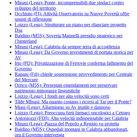
Minasi (Lega): Ponte, incomprensibili due sindaci contro
sviluppo del territorio
Occhiuto (FI): Attività Osservatorio su Nuove Povertà offre
spunti di riflessione
Loizzo (Lega): Strutturare un piano per rilanciare progetto
Dsa
Baldino (M5S): Soveria Mannelli presidio strategico per
l’hinterland
Minasi (Lega): Calabria da sempre terra di accoglienza
Minasi (Lega): Da Governo investimenti di portata storica per
AV
Irto (PD): Privatizzazione di Ferrovie conferma fallimento del
Governo
Rapani (Fdi) chiede sospensione provvedimento per Centrale
del Mercure
Orrico (M5S): Presentati emendamenti per preservare
patrimonio minoranze linguistiche
Loizzo (Lega): I fondi per alta velocità sono certi
Tilde MInasi: Ma quanto costano i ricorsi al Tar per il Ponte?
Miasi (Lega): Allarmismo su Av inutile e dannoso
Loizzo (Lega): Preoccupa furti farmaci oncologici a Cetraro
Antoniozzi (FDI): Alta velocità indispensabile per Calabria
Minasi (Lega): Piazza del Popolo a Reggio va protetta
Baldino (M5S): Ospedali montani in Calabria abbandonati,
ora il Governo intervenga