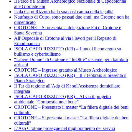
Il Parco e il Museo Archeologico Nazionale di Capocolonna
alle Giornate Fai
Isola Capo Rizzuto ha la sua oasi canina della legalità
Naufragio di Cutro, sono passati due anni, ma Crotone non ha
dimenticato
CROTONE – Si presenta la delegazione Fai di Crotone e
Santa Severina
All’Ospedale di Crotone al via i lavori per il Reparto di
Emodinamica
ISOLA CAPO RIZZUTO (KR) – Lunedì il convegno su
bullismo e cyberbullismo
“Libere Donne” di Crotone e “InOltre” insieme per i bambini
africani
CROTONE – Ingresso gratuito al Museo Archeologico
ISOLA CAPO RIZZUTO (KR) – Il 7 febbraio si presenta il
Piano Strategico
Il Tar dà ragione all’Adp di Kr sull’assistenza domiciliare
integrata
ISOLA CAPO RIZZUTO (KR) – Al via il progetto
ambientale “Compostiamoci bene”
CROTONE – Presentato il master “La filiera digitale dei beni
culturali”
CROTONE – Si presenta il master “La filiera digitale dei ben
culturali”
L’Asp Crotone prosegue nel miglioramento dei servizi