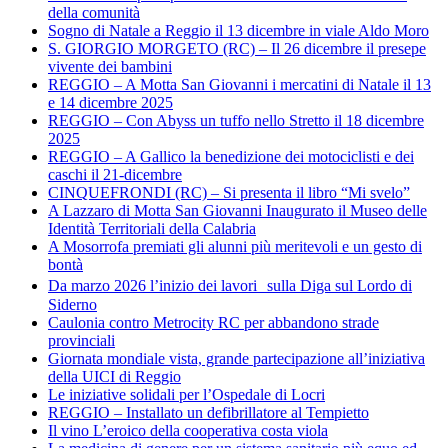
della comunità
Sogno di Natale a Reggio il 13 dicembre in viale Aldo Moro
S. GIORGIO MORGETO (RC) – Il 26 dicembre il presepe
vivente dei bambini
REGGIO – A Motta San Giovanni i mercatini di Natale il 13
e 14 dicembre 2025
REGGIO – Con Abyss un tuffo nello Stretto il 18 dicembre
2025
REGGIO – A Gallico la benedizione dei motociclisti e dei
caschi il 21-dicembre
CINQUEFRONDI (RC) – Si presenta il libro “Mi svelo”
A Lazzaro di Motta San Giovanni Inaugurato il Museo delle
Identità Territoriali della Calabria
A Mosorrofa premiati gli alunni più meritevoli e un gesto di
bontà
Da marzo 2026 l’inizio dei lavori sulla Diga sul Lordo di
Siderno
Caulonia contro Metrocity RC per abbandono strade
provinciali
Giornata mondiale vista, grande partecipazione all’iniziativa
della UICI di Reggio
Le iniziative solidali per l’Ospedale di Locri
REGGIO – Installato un defibrillatore al Tempietto
Il vino L’eroico della cooperativa costa viola