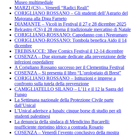
Museo multimediale
MARZI (CS) – Venerdì “Radici Reali”
CORIGLIANO ROSSANO – Gli studenti dell’Agrario del
Majorana alla Diga Farneto
DIAMANTE – Vicoli in Festival il 27 e 28 dicembre 2025
Belcastro (CS) il 28 ritorna il tradizionale mercatino di Natale
CORIGLIANO-ROSSANO: Capodanno con i Negramaro
CORIGLIANO-ROSSANO: Tombola benefica Aido il 14
dicembre
TREBISACCE: 3Bee Comics Festival il 12-14 dicembre
COSENZA – Due giornate dedicate alla prevenzione delle
infezioni ospedaliere
A Corigliano Rossano successo per il Clementina Festival
COSENZA – Si presenta il libro “L’orologiaio di Brest”
CORIGLIANO ROSSANO – Istituzioni e imprese a
confronto sulla tutela della prevenzione
CAMIGLIATELLO SILANO – L’11 e il 12 la Sagra del
Fungo
La Settimana nazionale della Protezione Civile parte
dall’Unical
L’Unical aderisce a Iupals: cinque borse di studio per gli
studenti palestinesi
La denuncia della sindaca di Mendicino Bucarelli:
nsufficiente ripristino idrico a contrada Rosario
COSENZA – Venerdì l’evento conclusivo della mostra