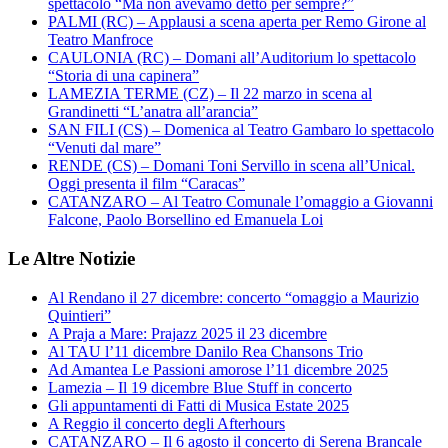
spettacolo “Ma non avevamo detto per sempre?”
PALMI (RC) – Applausi a scena aperta per Remo Girone al
Teatro Manfroce
CAULONIA (RC) – Domani all’Auditorium lo spettacolo
“Storia di una capinera”
LAMEZIA TERME (CZ) – Il 22 marzo in scena al
Grandinetti “L’anatra all’arancia”
SAN FILI (CS) – Domenica al Teatro Gambaro lo spettacolo
“Venuti dal mare”
RENDE (CS) – Domani Toni Servillo in scena all’Unical.
Oggi presenta il film “Caracas”
CATANZARO – Al Teatro Comunale l’omaggio a Giovanni
Falcone, Paolo Borsellino ed Emanuela Loi
Le Altre Notizie
Al Rendano il 27 dicembre: concerto “omaggio a Maurizio
Quintieri”
A Praja a Mare: Prajazz 2025 il 23 dicembre
Al TAU l’11 dicembre Danilo Rea Chansons Trio
Ad Amantea Le Passioni amorose l’11 dicembre 2025
Lamezia – Il 19 dicembre Blue Stuff in concerto
Gli appuntamenti di Fatti di Musica Estate 2025
A Reggio il concerto degli Afterhours
CATANZARO – Il 6 agosto il concerto di Serena Brancale