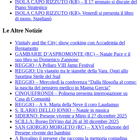
ISOLA CAPO RIZZUTO (KR) – Il 17 gennaio si discute del
Piano Strategico
ISOLA CAPO RIZZUTO (KR)- Venerdì si presenta il libro
di mons. Staglianò
Le Altre Notizie
Vinitaly and the City: show cooking con Accademia del
Bergamotto
GAMBARIE D’ASPROMONTE (RC) – Natale Pace e il
suo libro su Domenico Zappone
REGGIO / A Pellaro VIII Jamu Festival
REGGIO: Un viaggio tra le stanghe della Vara. Oggi allo
Sporting Stelle del Sud
REGGIO – Mercoledì la conferenza “Dalla filosofia al corpo:
la nascita del pensiero medico in Magna Grecia”
CINQUEFRONDI – Polisena presenta interrogazione su
Casa di Comunità
REGGIO – A S. Maria della Neve il coro Laudamus
S. ILARIO DELLO IONIO – Natale in musica
SIDERNO: Presepe vivente a Mirto il 27 dicembre 2025
SCILLA: Borgo DiVino dal 26 al 30 dicembre 2025
SAN GIORGIO MORGETO (RC) – XXVI edizione del
Presepe vivente dei bambini
A Bovalino il presepe che racconta la memoria contadina