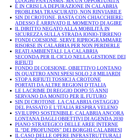
LUOGHI FANTASMA, MA UN’OPPORTUNITÀ
È IN CRISI LA DEPURAZIONE IN CALABRIA
PROBLEMA TRASCURATO, NON RINVIABILE
SIN DI CROTONE, BASTA CON CHIACCHIERE:
ADESSO È ARRIVATO IL MOMENTO DI AGIRE
IL DIRITTO NEGATO ALLA MOBILITÀ IN
SICUREZZA SULLA STRADA IONIO-TIRRENO
FONDI COESIONE, SERVE RIPROGRAMMARE
RISORSE IN CALABRIA PER NON PERDERLE
REATI AMBIENTALI, LA CALABRIA
SECONDA PER IL CICLO NELLA GESTIONE DEI
RIFIUTI
FONDO DI COESIONE, OBIETTIVO LONTANO
IN QUATTRO ANNI SPESI SOLO 2,8 MILIARDI
STOP A RIFIUTI TOSSICI A CROTONE
PORTATI DA ALTRE REGIONI D’ITALIA
LE LACRIME DI REGGIO DOPO 55 ANNI
SERVANO DA MONITO PER IL FUTURO
SIN DI CROTONE, LA CALABRIA OSTAGGIO
DEL PASSATO E L’ITALIA RESPIRA VELENO
SVILUPPO SOSTENIBILE, CALABRIA ANCORA
LONTANA DAGLI OBIETTIVI DI AGENDA 2030
PIANO STRATEGICO DELLE AREE INTERNE
IL “DE PROFUNDIS” DEI BORGHI CALABRESI
IL CASO DELLE OPERE INFRASTRUTTURALI