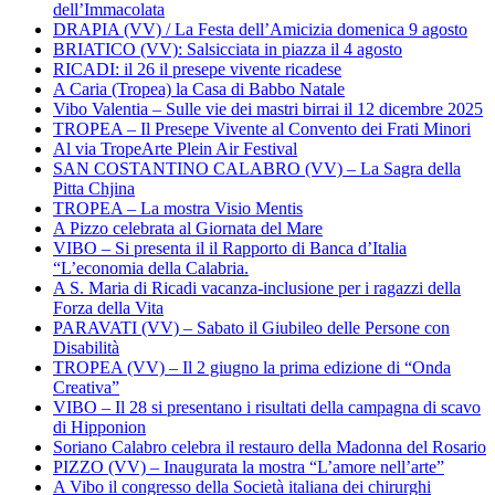
dell’Immacolata
DRAPIA (VV) / La Festa dell’Amicizia domenica 9 agosto
BRIATICO (VV): Salsicciata in piazza il 4 agosto
RICADI: il 26 il presepe vivente ricadese
A Caria (Tropea) la Casa di Babbo Natale
Vibo Valentia – Sulle vie dei mastri birrai il 12 dicembre 2025
TROPEA – Il Presepe Vivente al Convento dei Frati Minori
Al via TropeArte Plein Air Festival
SAN COSTANTINO CALABRO (VV) – La Sagra della
Pitta Chjina
TROPEA – La mostra Visio Mentis
A Pizzo celebrata al Giornata del Mare
VIBO – Si presenta il il Rapporto di Banca d’Italia
“L’economia della Calabria.
A S. Maria di Ricadi vacanza-inclusione per i ragazzi della
Forza della Vita
PARAVATI (VV) – Sabato il Giubileo delle Persone con
Disabilità
TROPEA (VV) – Il 2 giugno la prima edizione di “Onda
Creativa”
VIBO – Il 28 si presentano i risultati della campagna di scavo
di Hipponion
Soriano Calabro celebra il restauro della Madonna del Rosario
PIZZO (VV) – Inaugurata la mostra “L’amore nell’arte”
A Vibo il congresso della Società italiana dei chirurghi