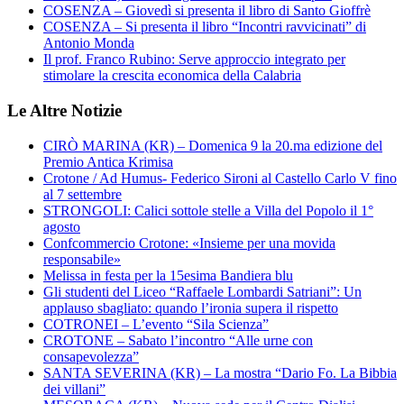
COSENZA – Giovedì si presenta il libro di Santo Gioffrè
COSENZA – Si presenta il libro “Incontri ravvicinati” di
Antonio Monda
Il prof. Franco Rubino: Serve approccio integrato per
stimolare la crescita economica della Calabria
Le Altre Notizie
CIRÒ MARINA (KR) – Domenica 9 la 20.ma edizione del
Premio Antica Krimisa
Crotone / Ad Humus- Federico Sironi al Castello Carlo V fino
al 7 settembre
STRONGOLI: Calici sottole stelle a Villa del Popolo il 1°
agosto
Confcommercio Crotone: «Insieme per una movida
responsabile»
Melissa in festa per la 15esima Bandiera blu
Gli studenti del Liceo “Raffaele Lombardi Satriani”: Un
applauso sbagliato: quando l’ironia supera il rispetto
COTRONEI – L’evento “Sila Scienza”
CROTONE – Sabato l’incontro “Alle urne con
consapevolezza”
SANTA SEVERINA (KR) – La mostra “Dario Fo. La Bibbia
dei villani”