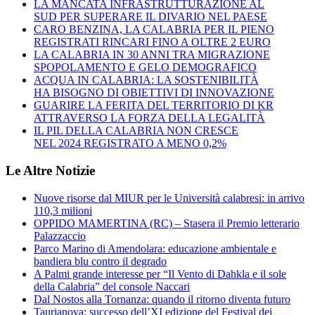
LA MANCATA INFRASTRUTTURAZIONE AL
SUD PER SUPERARE IL DIVARIO NEL PAESE
CARO BENZINA, LA CALABRIA PER IL PIENO
REGISTRATI RINCARI FINO A OLTRE 2 EURO
LA CALABRIA IN 30 ANNI TRA MIGRAZIONE
SPOPOLAMENTO E GELO DEMOGRAFICO
ACQUA IN CALABRIA: LA SOSTENIBILITÀ
HA BISOGNO DI OBIETTIVI DI INNOVAZIONE
GUARIRE LA FERITA DEL TERRITORIO DI KR
ATTRAVERSO LA FORZA DELLA LEGALITÀ
IL PIL DELLA CALABRIA NON CRESCE
NEL 2024 REGISTRATO A MENO 0,2%
Le Altre Notizie
Nuove risorse dal MIUR per le Università calabresi: in arrivo
110,3 milioni
OPPIDO MAMERTINA (RC) – Stasera il Premio letterario
Palazzaccio
Parco Marino di Amendolara: educazione ambientale e
bandiera blu contro il degrado
A Palmi grande interesse per “Il Vento di Dahkla e il sole
della Calabria” del console Naccari
Dal Nostos alla Tornanza: quando il ritorno diventa futuro
Taurianova: successo dell’XI edizione del Festival dei