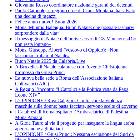
Giovanna Russo coordinatore nazionale garanti dei detenuti
Paolo Campolo, il reggino eroe di Crans Montana: ha salvato
una decina di ragazzi
Felice anno nuovo! Buon 2026
Mons. Mimmo Battaglia: Buon Natale: che possiate lasciarvi
sorprendere dalla vita»
Il messaggio di Natale dell’arcivescovo di CZ Maniago: «Dio
non resta lontano»
Mons. Giuseppe Alberti (Vescovo di Oppido): «Non
lasciamoci rubare il Natale»
Buon Natale 2025 da Calabria.Live
A Bruxelles il Natale calabrese con l’evento Christojenna
promosso da Giusi Princi
La nuova bella sede a Roma dell’Associazione Italiana
Coltivatori (AIC)
A Reggio l’incontro “I Cattolici e la Politica vista da Papa
Leone XIV”
L’OPINIONE / Rosi Caligiuri: Contrastare la violenza
maschile sulle donne: basta facciate, servono scelte di governo
I Calabresi di Roma ospitano l’Ambasciatrice di Palestina
Mona Abuara
A Gioia Tauro al via il progetto per insegnare la lingua araba
aperto anche agli italiani
L’OPINIONE / Giusi Princi: Nessuna esclusione del Sud da
Piano Europeo per AV