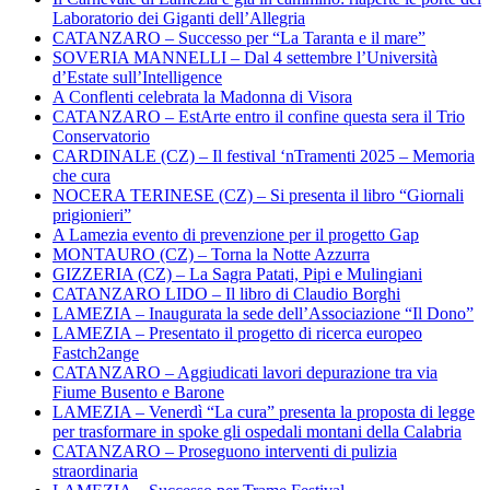
Laboratorio dei Giganti dell’Allegria
CATANZARO – Successo per “La Taranta e il mare”
SOVERIA MANNELLI – Dal 4 settembre l’Università
d’Estate sull’Intelligence
A Conflenti celebrata la Madonna di Visora
CATANZARO – EstArte entro il confine questa sera il Trio
Conservatorio
CARDINALE (CZ) – Il festival ‘nTramenti 2025 – Memoria
che cura
NOCERA TERINESE (CZ) – Si presenta il libro “Giornali
prigionieri”
A Lamezia evento di prevenzione per il progetto Gap
MONTAURO (CZ) – Torna la Notte Azzurra
GIZZERIA (CZ) – La Sagra Patati, Pipi e Mulingiani
CATANZARO LIDO – Il libro di Claudio Borghi
LAMEZIA – Inaugurata la sede dell’Associazione “Il Dono”
LAMEZIA – Presentato il progetto di ricerca europeo
Fastch2ange
CATANZARO – Aggiudicati lavori depurazione tra via
Fiume Busento e Barone
LAMEZIA – Venerdì “La cura” presenta la proposta di legge
per trasformare in spoke gli ospedali montani della Calabria
CATANZARO – Proseguono interventi di pulizia
straordinaria