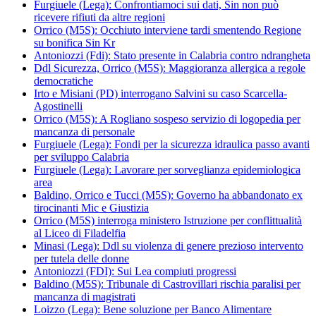
Furgiuele (Lega): Confrontiamoci sui dati, Sin non può
ricevere rifiuti da altre regioni
Orrico (M5S): Occhiuto interviene tardi smentendo Regione
su bonifica Sin Kr
Antoniozzi (Fdi): Stato presente in Calabria contro ndrangheta
Ddl Sicurezza, Orrico (M5S): Maggioranza allergica a regole
democratiche
Irto e Misiani (PD) interrogano Salvini su caso Scarcella-
Agostinelli
Orrico (M5S): A Rogliano sospeso servizio di logopedia per
mancanza di personale
Furgiuele (Lega): Fondi per la sicurezza idraulica passo avanti
per sviluppo Calabria
Furgiuele (Lega): Lavorare per sorveglianza epidemiologica
area
Baldino, Orrico e Tucci (M5S): Governo ha abbandonato ex
tirocinanti Mic e Giustizia
Orrico (M5S) interroga ministero Istruzione per conflittualità
al Liceo di Filadelfia
Minasi (Lega): Ddl su violenza di genere prezioso intervento
per tutela delle donne
Antoniozzi (FDI): Sui Lea compiuti progressi
Baldino (M5S): Tribunale di Castrovillari rischia paralisi per
mancanza di magistrati
Loizzo (Lega): Bene soluzione per Banco Alimentare