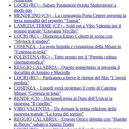
LOCRI (RC) – Sabato Paolantoni rivisita Shakespeare a
modo suo
MENDICINO (CS) – La compagnia Porta Cenere presenta la
terza annualità del progetto “Transit”
LAMEZIA TERME (CZ) – Sold out a Vibo Valentia per il
gruppo teatrale “Giovanni Vercillo”
LOCRI (RC) – Domenica Ennio Coltorti in scena con
“Shylock il giudeo”
COSENZA – La regia limpida e coraggiosa della Misasi in
“Cosenza in testa”
POLISTENA (RC) – Tutto pronto per il “Premio cultura
cinematografica”
REGGIO CALABRIA – Questo pomeriggio si presenta il
docufilm di Armino e Marzolla
LOCRI (RC) – Partiranno a breve le riprese del film “L’agorà
perduta”
COSENZA – Lunedì verrà proiettato il corto di Caterina
Minasi “Cosenza in testa”
RENDE (CS) – Da lunedì torna al Dam dell’Unical la
rassegna “Il cinefilo”
VIBO VALENTIA – Da domani la prima edizione della
rassegna teatrale “La forza del sorriso”
REGGIO CALABRIA – Ernesto Orrico debutta con “Hamlet
in Pieces” sabato a Spazio Teatro