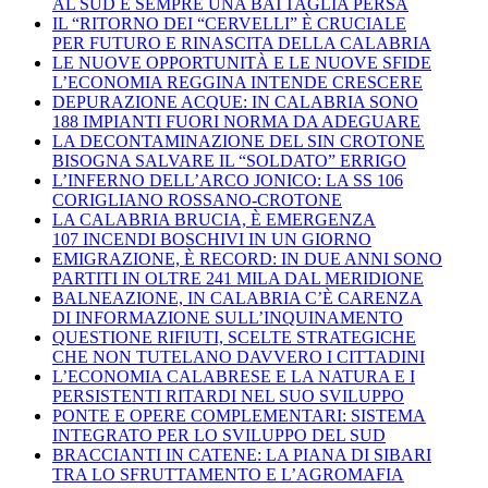
AL SUD È SEMPRE UNA BATTAGLIA PERSA
IL “RITORNO DEI “CERVELLI” È CRUCIALE
PER FUTURO E RINASCITA DELLA CALABRIA
LE NUOVE OPPORTUNITÀ E LE NUOVE SFIDE
L’ECONOMIA REGGINA INTENDE CRESCERE
DEPURAZIONE ACQUE: IN CALABRIA SONO
188 IMPIANTI FUORI NORMA DA ADEGUARE
LA DECONTAMINAZIONE DEL SIN CROTONE
BISOGNA SALVARE IL “SOLDATO” ERRIGO
L’INFERNO DELL’ARCO JONICO: LA SS 106
CORIGLIANO ROSSANO-CROTONE
LA CALABRIA BRUCIA, È EMERGENZA
107 INCENDI BOSCHIVI IN UN GIORNO
EMIGRAZIONE, È RECORD: IN DUE ANNI SONO
PARTITI IN OLTRE 241 MILA DAL MERIDIONE
BALNEAZIONE, IN CALABRIA C’È CARENZA
DI INFORMAZIONE SULL’INQUINAMENTO
QUESTIONE RIFIUTI, SCELTE STRATEGICHE
CHE NON TUTELANO DAVVERO I CITTADINI
L’ECONOMIA CALABRESE E LA NATURA E I
PERSISTENTI RITARDI NEL SUO SVILUPPO
PONTE E OPERE COMPLEMENTARI: SISTEMA
INTEGRATO PER LO SVILUPPO DEL SUD
BRACCIANTI IN CATENE: LA PIANA DI SIBARI
TRA LO SFRUTTAMENTO E L’AGROMAFIA