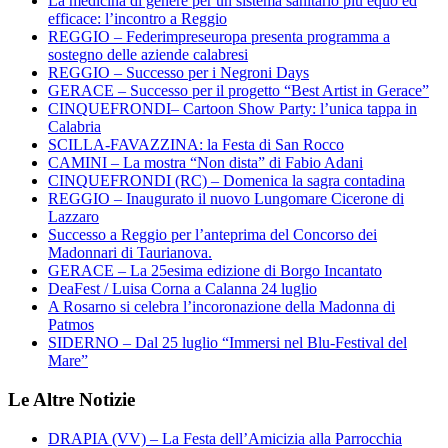
La medicina di genere per un sistema sanitario più equo ed
efficace: l’incontro a Reggio
REGGIO – Federimpreseuropa presenta programma a
sostegno delle aziende calabresi
REGGIO – Successo per i Negroni Days
GERACE – Successo per il progetto “Best Artist in Gerace”
CINQUEFRONDI– Cartoon Show Party: l’unica tappa in
Calabria
SCILLA-FAVAZZINA: la Festa di San Rocco
CAMINI – La mostra “Non dista” di Fabio Adani
CINQUEFRONDI (RC) – Domenica la sagra contadina
REGGIO – Inaugurato il nuovo Lungomare Cicerone di
Lazzaro
Successo a Reggio per l’anteprima del Concorso dei
Madonnari di Taurianova.
GERACE – La 25esima edizione di Borgo Incantato
DeaFest / Luisa Corna a Calanna 24 luglio
A Rosarno si celebra l’incoronazione della Madonna di
Patmos
SIDERNO – Dal 25 luglio “Immersi nel Blu-Festival del
Mare”
Le Altre Notizie
DRAPIA (VV) – La Festa dell’Amicizia alla Parrocchia