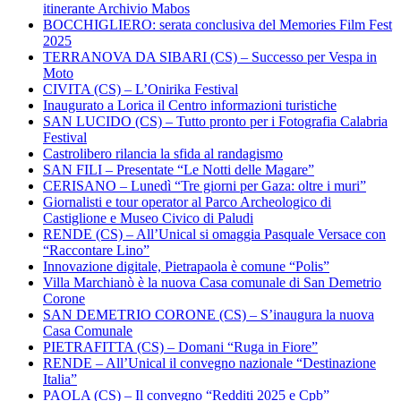
itinerante Archivio Mabos
BOCCHIGLIERO: serata conclusiva del Memories Film Fest
2025
TERRANOVA DA SIBARI (CS) – Successo per Vespa in
Moto
CIVITA (CS) – L’Onirika Festival
Inaugurato a Lorica il Centro informazioni turistiche
SAN LUCIDO (CS) – Tutto pronto per i Fotografia Calabria
Festival
Castrolibero rilancia la sfida al randagismo
SAN FILI – Presentate “Le Notti delle Magare”
CERISANO – Lunedì “Tre giorni per Gaza: oltre i muri”
Giornalisti e tour operator al Parco Archeologico di
Castiglione e Museo Civico di Paludi
RENDE (CS) – All’Unical si omaggia Pasquale Versace con
“Raccontare Lino”
Innovazione digitale, Pietrapaola è comune “Polis”
Villa Marchianò è la nuova Casa comunale di San Demetrio
Corone
SAN DEMETRIO CORONE (CS) – S’inaugura la nuova
Casa Comunale
PIETRAFITTA (CS) – Domani “Ruga in Fiore”
RENDE – All’Unical il convegno nazionale “Destinazione
Italia”
PAOLA (CS) – Il convegno “Redditi 2025 e Cpb”