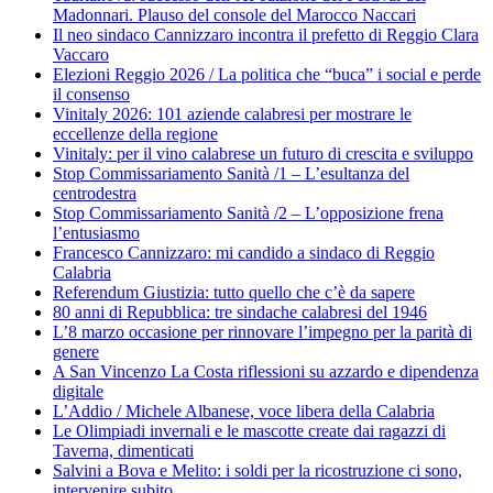
Madonnari. Plauso del console del Marocco Naccari
Il neo sindaco Cannizzaro incontra il prefetto di Reggio Clara
Vaccaro
Elezioni Reggio 2026 / La politica che “buca” i social e perde
il consenso
Vinitaly 2026: 101 aziende calabresi per mostrare le
eccellenze della regione
Vinitaly: per il vino calabrese un futuro di crescita e sviluppo
Stop Commissariamento Sanità /1 – L’esultanza del
centrodestra
Stop Commissariamento Sanità /2 – L’opposizione frena
l’entusiasmo
Francesco Cannizzaro: mi candido a sindaco di Reggio
Calabria
Referendum Giustizia: tutto quello che c’è da sapere
80 anni di Repubblica: tre sindache calabresi del 1946
L’8 marzo occasione per rinnovare l’impegno per la parità di
genere
A San Vincenzo La Costa riflessioni su azzardo e dipendenza
digitale
L’Addio / Michele Albanese, voce libera della Calabria
Le Olimpiadi invernali e le mascotte create dai ragazzi di
Taverna, dimenticati
Salvini a Bova e Melito: i soldi per la ricostruzione ci sono,
intervenire subito