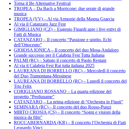
Torna il Be Alternative Festival
TROPEA – Da Bach a Morricone: due serate di grande
musica
TROPEA (VV) – Al via Armonie della Magna Graecia
Al via il Catanzaro Jazz Fest
GIMIGLIANO (CZ) – Eugenio Finardi apre i live estivi di
Fatti di Musica
CATANZARO – Il concerto “Passione e spirito. Echi
dell’Ottocento”
GIOIOSA IONICA – Il concerto del duo Mosa-Andaloro
Grande successo per il Calabria Fest Tutta Italiana
PALMI (RC) – Sabato il concerto di Paolo Restani
Al via il Calabria Fest Rai tutta italiana 2025
LAUREANA DI BORRELLO (RC) – Mercoledì il concerto
del Duo Tramontana-Messinese
LAUREANA DI BORRELLO (RC) – Lunedì il concerto del
Trio Felix
CORIGLIANO ROSSANO – La quarta edizione del
progetto “Perduname”
CATANZARO – La prima edizione di “Orchestra in Flauti”
SEMINARA (RC) – Il concerto del duo Rosso-Punzi
MIRTO CROSIA (CS) – Il concerto “Sogni e visioni della
musica da film”
ROCCABERNARDA (KR) – Il concerto l’Orchestra di Fiati
Leonardo Vinci