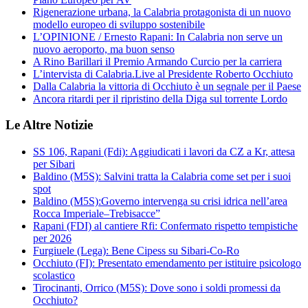
Rigenerazione urbana, la Calabria protagonista di un nuovo
modello europeo di sviluppo sostenibile
L’OPINIONE / Ernesto Rapani: In Calabria non serve un
nuovo aeroporto, ma buon senso
A Rino Barillari il Premio Armando Curcio per la carriera
L’intervista di Calabria.Live al Presidente Roberto Occhiuto
Dalla Calabria la vittoria di Occhiuto è un segnale per il Paese
Ancora ritardi per il ripristino della Diga sul torrente Lordo
Le Altre Notizie
SS 106, Rapani (Fdi): Aggiudicati i lavori da CZ a Kr, attesa
per Sibari
Baldino (M5S): Salvini tratta la Calabria come set per i suoi
spot
Baldino (M5S):Governo intervenga su crisi idrica nell’area
Rocca Imperiale–Trebisacce”
Rapani (FDI) al cantiere Rfi: Confermato rispetto tempistiche
per 2026
Furgiuele (Lega): Bene Cipess su Sibari-Co-Ro
Occhiuto (FI): Presentato emendamento per istituire psicologo
scolastico
Tirocinanti, Orrico (M5S): Dove sono i soldi promessi da
Occhiuto?