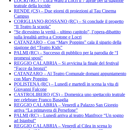
LOCRI (RC) – Luca Ward a Locri il 7 aprile per la stagione
teatrale della locride
RENDE (CS) – Due giorni di proiezioni al Tau Cinema
Campus
CORIGLIANO-ROSSANO (RC) – Si conclude il progetto
“Il Teatro fa scuola”
“Se dicessimo la verità – ultimo capitolo”, l’opera-dibattito
sulla legalità arriva a Crotone e Locri
CATANZARO – Con “Mary Poppins” cala il sipario della
stagione del “Teatro Kids”
PALMI (RC) – Successo di pubblico per la parodia de “I
promessi sposi”
REGGIO CALABRIA – Si avvicina la finale del festival
“Facce da bronzi”
CATANZARO – Al Teatro Comunale domani appuntamento
con Mary Poppins
POLISTENA (RC) – Lunedì e martedì in scena la vita di
Giovanni Falcone
CASTROLIBERO (CS) – Domenica uno spettacolo teatrale
per celebrare Franco Basaglia
REGGIO CALABRIA – Venerdì a Palazzo San Giorgio
arriva “La primavera di Persefone”
PALMI (RC) – Lunedì arriva al teatro Manfroce “Un sogno
ad Istanbul”
REGGIO CALABRIA – Venerdì al Cilea in scena lo