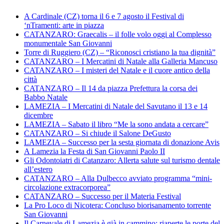
A Cardinale (CZ) torna il 6 e 7 agosto il Festival di
‘nTramenti: arte in piazza
CATANZARO: Graecalis – il folle volo oggi al Complesso
monumentale San Giovanni
Torre di Ruggiero (CZ) – “Riconosci cristiano la tua dignità”
CATANZARO – I Mercatini di Natale alla Galleria Mancuso
CATANZARO – I misteri del Natale e il cuore antico della
città
CATANZARO – Il 14 da piazza Prefettura la corsa dei
Babbo Natale
LAMEZIA – I Mercatini di Natale del Savutano il 13 e 14
dicembre
LAMEZIA – Sabato il libro “Me la sono andata a cercare”
CATANZARO – Si chiude il Salone DeGusto
LAMEZIA – Successo per la sesta giornata di donazione Avis
A Lamezia la Festa di San Giovanni Paolo II
Gli Odontoiatri di Catanzaro: Allerta salute sul turismo dentale
all’estero
CATANZARO – Alla Dulbecco avviato programma “mini-
circolazione extracorporea”
CATANZARO – Successo per il Materia Festival
La Pro Loco di Nicotera: Concluso biorisanamento torrente
San Giovanni
Il Carnevale di Lamezia è già in cammino: riaperte le porte del