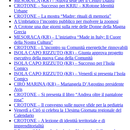
MESORACA (KR) – Nuova sede per il Centro Dialisi
CROTONE – Successo per KRIU – KRotone Identità
Urbane
CROTONE – La mostra “Madre: rituali di memoria”
A Umbriatico l’incontro pubblico per risolvere la zoonosi
A Crotone una due giorni sulla rete delle Donne della Magna
Grecia
MESORACA (KR) – L’iniziativa “Made in Italy: Il Cuore
della Nostra Cultura”
CROTONE – L’incontro su Comunità energetiche rinnovabili
ISOLA CAPO RIZZUTO (KR) – Giunta approva progetto
esecutivo della nuova Casa della Comunità
ISOLA CAPO RIZZUTO (KR) – Successo per l’Isola
Comics
ISOLA CAPO RIZZUTO (KR) – Venerdì si presenta l’Isola
Comics
CIRÒ MARINA (KR) – Mariangela D’Agostino presidente
Avis
CROTONE – Si presenta il libro “Andrea oltre il pantalone
rosa”
CROTONE – Il convegno sulle nuove sfide per la pediatria
Venerdì a Cirò si celebra la 13esima Giornata regionale del
Calendario
CROTONE – A lezione di identità territoriale e di
imprenditorialità