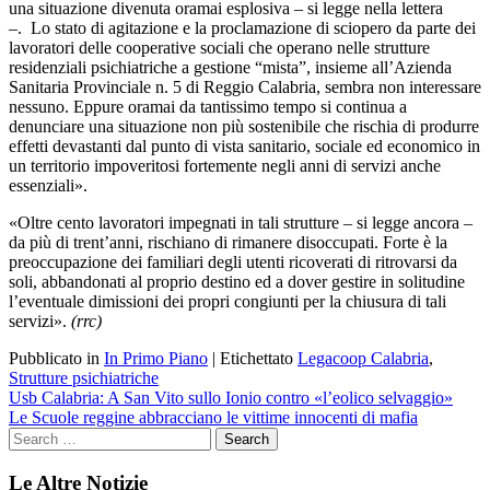
una situazione divenuta oramai esplosiva – si legge nella lettera
–. Lo stato di agitazione e la proclamazione di sciopero da parte dei
lavoratori delle cooperative sociali che operano nelle strutture
residenziali psichiatriche a gestione “mista”, insieme all’Azienda
Sanitaria Provinciale n. 5 di Reggio Calabria, sembra non interessare
nessuno. Eppure oramai da tantissimo tempo si continua a
denunciare una situazione non più sostenibile che rischia di produrre
effetti devastanti dal punto di vista sanitario, sociale ed economico in
un territorio impoveritosi fortemente negli anni di servizi anche
essenziali».
«Oltre cento lavoratori impegnati in tali strutture – si legge ancora –
da più di trent’anni, rischiano di rimanere disoccupati. Forte è la
preoccupazione dei familiari degli utenti ricoverati di ritrovarsi da
soli, abbandonati al proprio destino ed a dover gestire in solitudine
l’eventuale dimissioni dei propri congiunti per la chiusura di tali
servizi».
(rrc)
Pubblicato in
In Primo Piano
|
Etichettato
Legacoop Calabria
,
Strutture psichiatriche
Navigazione
Usb Calabria: A San Vito sullo Ionio contro «l’eolico selvaggio»
Le Scuole reggine abbracciano le vittime innocenti di mafia
articoli
Le Altre Notizie