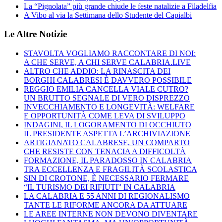
La “Pignolata” più grande chiude le feste natalizie a Filadelfia
A Vibo al via la Settimana dello Studente del Capialbi
Le Altre Notizie
STAVOLTA VOGLIAMO RACCONTARE DI NOI:
A CHE SERVE, A CHI SERVE CALABRIA.LIVE
ALTRO CHE ADDIO: LA RINASCITA DEI
BORGHI CALABRESI È DAVVERO POSSIBILE
REGGIO EMILIA CANCELLA VIALE CUTRO?
UN BRUTTO SEGNALE DI VERO DISPREZZO
INVECCHIAMENTO E LONGEVITÀ: WELFARE
E OPPORTUNITÀ COME LEVA DI SVILUPPO
INDAGINI, IL LOGORAMENTO DI OCCHIUTO
IL PRESIDENTE ASPETTA L’ARCHIVIAZIONE
ARTIGIANATO CALABRESE, UN COMPARTO
CHE RESISTE CON TENACIA A DIFFICOLTÀ
FORMAZIONE, IL PARADOSSO IN CALABRIA
TRA ECCELLENZA E FRAGILITÀ SCOLASTICA
SIN DI CROTONE, È NECESSARIO FERMARE
“IL TURISMO DEI RIFIUTI” IN CALABRIA
LA CALABRIA E 55 ANNI DI REGIONALISMO
TANTE LE RIFORME ANCORA DA ATTUARE
LE AREE INTERNE NON DEVONO DIVENTARE