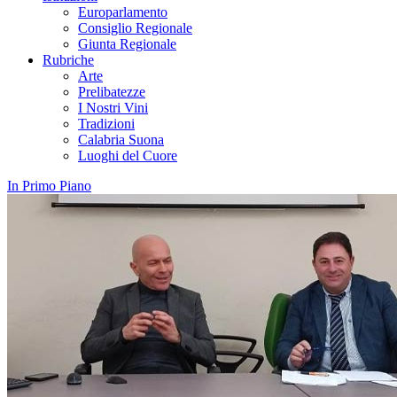
Europarlamento
Consiglio Regionale
Giunta Regionale
Rubriche
Arte
Prelibatezze
I Nostri Vini
Tradizioni
Calabria Suona
Luoghi del Cuore
In Primo Piano