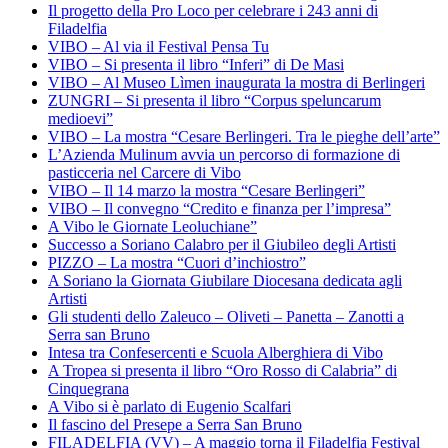
Il progetto della Pro Loco per celebrare i 243 anni di
Filadelfia
VIBO – Al via il Festival Pensa Tu
VIBO – Si presenta il libro “Inferi” di De Masi
VIBO – Al Museo Lìmen inaugurata la mostra di Berlingeri
ZUNGRI – Si presenta il libro “Corpus speluncarum
medioevi”
VIBO – La mostra “Cesare Berlingeri. Tra le pieghe dell’arte”
L’Azienda Mulinum avvia un percorso di formazione di
pasticceria nel Carcere di Vibo
VIBO – Il 14 marzo la mostra “Cesare Berlingeri”
VIBO – Il convegno “Credito e finanza per l’impresa”
A Vibo le Giornate Leoluchiane”
Successo a Soriano Calabro per il Giubileo degli Artisti
PIZZO – La mostra “Cuori d’inchiostro”
A Soriano la Giornata Giubilare Diocesana dedicata agli
Artisti
Gli studenti dello Zaleuco – Oliveti – Panetta – Zanotti a
Serra san Bruno
Intesa tra Confesercenti e Scuola Alberghiera di Vibo
A Tropea si presenta il libro “Oro Rosso di Calabria” di
Cinquegrana
A Vibo si è parlato di Eugenio Scalfari
Il fascino del Presepe a Serra San Bruno
FILADELFIA (VV) – A maggio torna il Filadelfia Festival