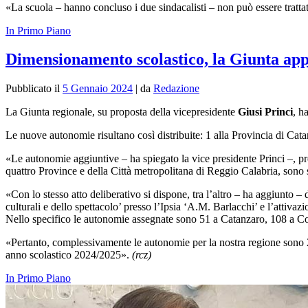
«La scuola – hanno concluso i due sindacalisti – non può essere tratta
In Primo Piano
Dimensionamento scolastico, la Giunta app
Pubblicato il
5 Gennaio 2024
|
da
Redazione
La Giunta regionale, su proposta della vicepresidente
Giusi Princi
, h
Le nuove autonomie risultano così distribuite: 1 alla Provincia di Cata
«Le autonomie aggiuntive – ha spiegato la vice presidente Princi –, pre
quattro Province e della Città metropolitana di Reggio Calabria, sono 
«Con lo stesso atto deliberativo si dispone, tra l’altro – ha aggiunto 
culturali e dello spettacolo’ presso l’Ipsia ‘A.M. Barlacchi’ e l’attiva
Nello specifico le autonomie assegnate sono 51 a Catanzaro, 108 a Co
«Pertanto, complessivamente le autonomie per la nostra regione sono 28
anno scolastico 2024/2025».
(rcz)
In Primo Piano