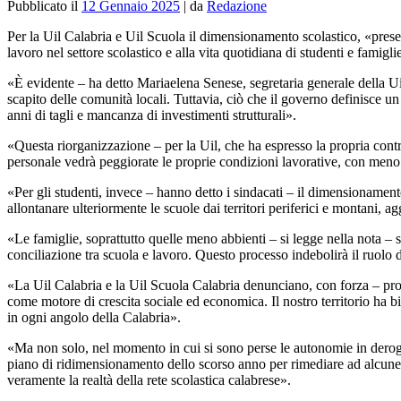
Pubblicato il
12 Gennaio 2025
|
da
Redazione
Per la Uil Calabria e Uil Scuola il dimensionamento scolastico, «present
lavoro nel settore scolastico e alla vita quotidiana di studenti e famigli
«È evidente – ha detto Mariaelena Senese, segretaria generale della
Ui
scapito delle comunità locali. Tuttavia, ciò che il governo definisce un
anni di tagli e mancanza di investimenti strutturali».
«Questa riorganizzazione – per la Uil, che ha espresso la propria contr
personale vedrà peggiorate le proprie condizioni lavorative, con meno 
«Per gli studenti, invece – hanno detto i sindacati – il dimensionamento
allontanare ulteriormente le scuole dai territori periferici e montani, a
«Le famiglie, soprattutto quelle meno abbienti – si legge nella nota – 
conciliazione tra scuola e lavoro. Questo processo indebolirà il ruolo de
«La
Uil
Calabria e la
Uil
Scuola Calabria denunciano, con forza – proseg
come motore di crescita sociale ed economica. Il nostro territorio ha bis
in ogni angolo della Calabria».
«Ma non solo, nel momento in cui si sono perse le autonomie in derog
piano di ridimensionamento dello scorso anno per rimediare ad alcune 
veramente la realtà della rete scolastica calabrese».