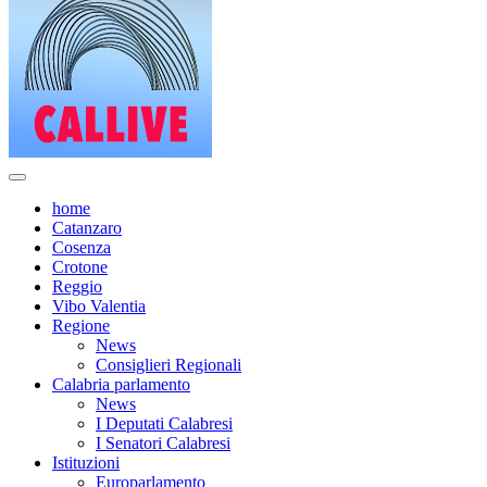
home
Catanzaro
Cosenza
Crotone
Reggio
Vibo Valentia
Regione
News
Consiglieri Regionali
Calabria parlamento
News
I Deputati Calabresi
I Senatori Calabresi
Istituzioni
Europarlamento