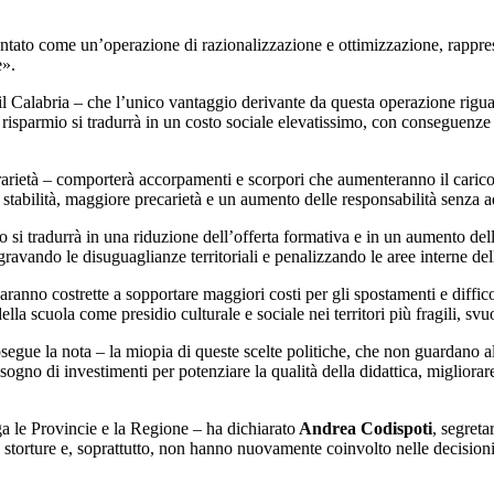
ato come un’operazione di razionalizzazione e ottimizzazione, rappresenta
e».
l
Calabria – che l’unico vantaggio derivante da questa operazione rigua
 risparmio si tradurrà in un costo sociale elevatissimo, con conseguenze 
arietà – comporterà accorpamenti e scorpori che aumenteranno il carico d
stabilità, maggiore precarietà e un aumento delle responsabilità senza 
 si tradurrà in una riduzione dell’offerta formativa e in un aumento delle
ggravando le disuguaglianze territoriali e penalizzando le aree interne de
saranno costrette a sopportare maggiori costi per gli spostamenti e diff
lla scuola come presidio culturale e sociale nei territori più fragili, svu
ue la nota – la miopia di queste scelte politiche, che non guardano al fu
ogno di investimenti per potenziare la qualità della didattica, migliorare 
a le Provincie e la Regione – ha dichiarato
Andrea Codispoti
, segreta
storture e, soprattutto, non hanno nuovamente coinvolto nelle decisioni