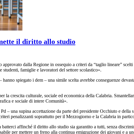
tte il diritto allo studio
ico approvato dalla Regione
in ossequio a criteri da “taglio lineare” scelt
 studenti, famiglie e lavoratori del settore scolastico».
 – hanno spiegato i dem – una simile scelta avrebbe conseguenze devastanti
r la crescita culturale, sociale ed economica della Calabria. Smantellare
rafica e sociale di intere Comunità».
Pd – una supina accettazione da parte del presidente Occhiuto e della s
teri penalizzanti soprattutto per il Mezzogiorno e la Calabria in partic
ci affinché il diritto allo studio sia garantito a tutti, senza discrimina
ensabile per mettere un freno alla continua emigrazione dei giovani e a 