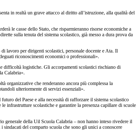
 in realtà un grave attacco al diritto all’istruzione, alla qualità del
rderà le casse dello Stato, che risparmieranno risorse economiche a
dirette sulla tenuta del sistema scolastico, già messo a dura prova da
i lavoro per dirigenti scolastici, personale docente e Ata. Il
adeguati riconoscimenti economici o professionali».
 difficoltà logistiche. Gli accorpamenti scolastici rischiano di
lla Calabria».
icoltà organizzative che renderanno ancora più complessa la
otandoli ulteriormente di servizi essenziali».
turo del Paese e alla necessità di rafforzare il sistema scolastico
le infrastrutture scolastiche e garantire la presenza capillare di scuole
rio generale della
Uil
Scuola Calabria – non hanno inteso rivedere il
 i sindacati del comparto scuola che sono gli unici a conoscere