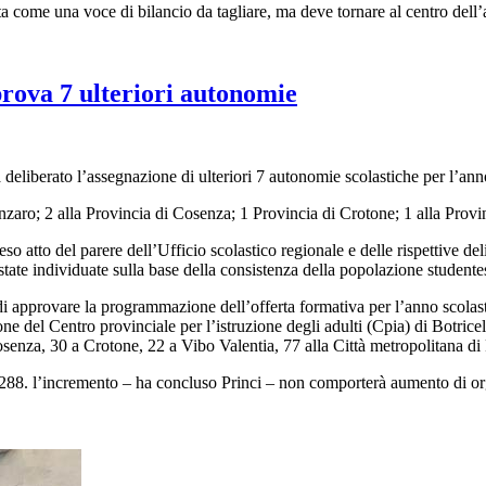
ta come una voce di bilancio da tagliare, ma deve tornare al centro dell
rova 7 ulteriori autonomie
a deliberato l’assegnazione di ulteriori 7 autonomie scolastiche per l’a
nzaro; 2 alla Provincia di Cosenza; 1 Provincia di Crotone; 1 alla Provi
so atto del parere dell’Ufficio scolastico regionale e delle rispettive d
state individuate sulla base della consistenza della popolazione student
– di approvare la programmazione dell’offerta formativa per l’anno scolas
zione del Centro provinciale per l’istruzione degli adulti (Cpia) di Botr
senza, 30 a Crotone, 22 a Vibo Valentia, 77 alla Città metropolitana di
8. l’incremento – ha concluso Princi – non comporterà aumento di organi