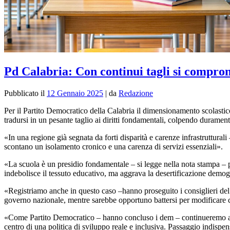
Pd Calabria: Con continui tagli si comprome
Pubblicato il
12 Gennaio 2025
|
da
Redazione
Per il Partito Democratico della Calabria il dimensionamento scolast
tradursi in un pesante taglio ai diritti fondamentali, colpendo duramente
«In una regione già segnata da forti disparità e carenze infrastrutturali
scontano un isolamento cronico e una carenza di servizi essenziali».
«La scuola è un presidio fondamentale – si legge nella nota stampa – pe
indebolisce il tessuto educativo, ma aggrava la desertificazione demog
«Registriamo anche in questo caso –hanno proseguito i consiglieri del 
governo nazionale, mentre sarebbe opportuno battersi per modificare cri
«Come Partito Democratico – hanno concluso i dem – continueremo a batter
centro di una politica di sviluppo reale e inclusiva. Passaggio indisp