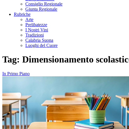
Consiglio Regionale
Giunta Regionale
Rubriche
Arte
Prelibatezze
I Nostri Vini
Tradizioni
Calabria Suona
Luoghi del Cuore
Tag:
Dimensionamento scolastic
In Primo Piano