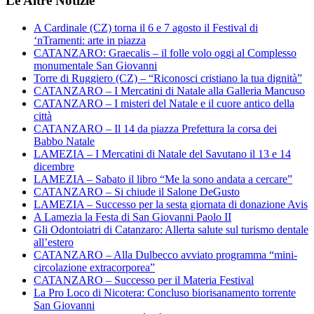
Le Altre Notizie
A Cardinale (CZ) torna il 6 e 7 agosto il Festival di
‘nTramenti: arte in piazza
CATANZARO: Graecalis – il folle volo oggi al Complesso
monumentale San Giovanni
Torre di Ruggiero (CZ) – “Riconosci cristiano la tua dignità”
CATANZARO – I Mercatini di Natale alla Galleria Mancuso
CATANZARO – I misteri del Natale e il cuore antico della
città
CATANZARO – Il 14 da piazza Prefettura la corsa dei
Babbo Natale
LAMEZIA – I Mercatini di Natale del Savutano il 13 e 14
dicembre
LAMEZIA – Sabato il libro “Me la sono andata a cercare”
CATANZARO – Si chiude il Salone DeGusto
LAMEZIA – Successo per la sesta giornata di donazione Avis
A Lamezia la Festa di San Giovanni Paolo II
Gli Odontoiatri di Catanzaro: Allerta salute sul turismo dentale
all’estero
CATANZARO – Alla Dulbecco avviato programma “mini-
circolazione extracorporea”
CATANZARO – Successo per il Materia Festival
La Pro Loco di Nicotera: Concluso biorisanamento torrente
San Giovanni