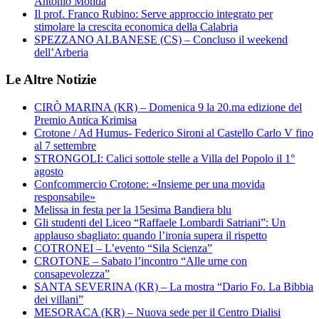
Antonio Monda
Il prof. Franco Rubino: Serve approccio integrato per
stimolare la crescita economica della Calabria
SPEZZANO ALBANESE (CS) – Concluso il weekend
dell’Arberia
Le Altre Notizie
CIRÒ MARINA (KR) – Domenica 9 la 20.ma edizione del
Premio Antica Krimisa
Crotone / Ad Humus- Federico Sironi al Castello Carlo V fino
al 7 settembre
STRONGOLI: Calici sottole stelle a Villa del Popolo il 1°
agosto
Confcommercio Crotone: «Insieme per una movida
responsabile»
Melissa in festa per la 15esima Bandiera blu
Gli studenti del Liceo “Raffaele Lombardi Satriani”: Un
applauso sbagliato: quando l’ironia supera il rispetto
COTRONEI – L’evento “Sila Scienza”
CROTONE – Sabato l’incontro “Alle urne con
consapevolezza”
SANTA SEVERINA (KR) – La mostra “Dario Fo. La Bibbia
dei villani”
MESORACA (KR) – Nuova sede per il Centro Dialisi