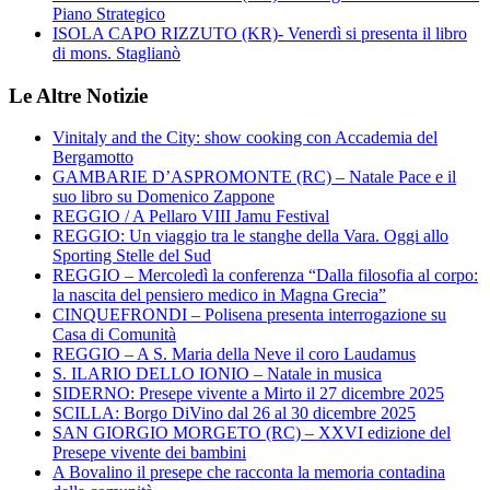
Piano Strategico
ISOLA CAPO RIZZUTO (KR)- Venerdì si presenta il libro
di mons. Staglianò
Le Altre Notizie
Vinitaly and the City: show cooking con Accademia del
Bergamotto
GAMBARIE D’ASPROMONTE (RC) – Natale Pace e il
suo libro su Domenico Zappone
REGGIO / A Pellaro VIII Jamu Festival
REGGIO: Un viaggio tra le stanghe della Vara. Oggi allo
Sporting Stelle del Sud
REGGIO – Mercoledì la conferenza “Dalla filosofia al corpo:
la nascita del pensiero medico in Magna Grecia”
CINQUEFRONDI – Polisena presenta interrogazione su
Casa di Comunità
REGGIO – A S. Maria della Neve il coro Laudamus
S. ILARIO DELLO IONIO – Natale in musica
SIDERNO: Presepe vivente a Mirto il 27 dicembre 2025
SCILLA: Borgo DiVino dal 26 al 30 dicembre 2025
SAN GIORGIO MORGETO (RC) – XXVI edizione del
Presepe vivente dei bambini
A Bovalino il presepe che racconta la memoria contadina