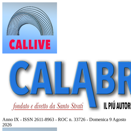
Vai
al
contenuto
Anno IX - ISSN 2611-8963 - ROC n. 33726 - Domenica 9 Agosto
2026