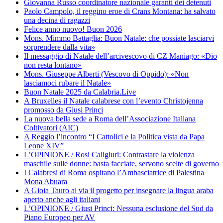
Giovanna Russo coordinatore nazionale garanti dei detenuti
Paolo Campolo, il reggino eroe di Crans Montana: ha salvato
una decina di ragazzi
Felice anno nuovo! Buon 2026
Mons. Mimmo Battaglia: Buon Natale: che possiate lasciarvi
sorprendere dalla vita»
Il messaggio di Natale dell’arcivescovo di CZ Maniago: «Dio
non resta lontano»
Mons. Giuseppe Alberti (Vescovo di Oppido): «Non
lasciamoci rubare il Natale»
Buon Natale 2025 da Calabria.Live
A Bruxelles il Natale calabrese con l’evento Christojenna
promosso da Giusi Princi
La nuova bella sede a Roma dell’Associazione Italiana
Coltivatori (AIC)
A Reggio l’incontro “I Cattolici e la Politica vista da Papa
Leone XIV”
L’OPINIONE / Rosi Caligiuri: Contrastare la violenza
maschile sulle donne: basta facciate, servono scelte di governo
I Calabresi di Roma ospitano l’Ambasciatrice di Palestina
Mona Abuara
A Gioia Tauro al via il progetto per insegnare la lingua araba
aperto anche agli italiani
L’OPINIONE / Giusi Princi: Nessuna esclusione del Sud da
Piano Europeo per AV