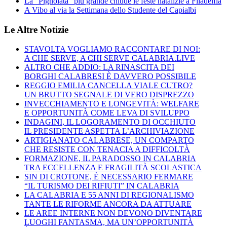
La “Pignolata” più grande chiude le feste natalizie a Filadelfia
A Vibo al via la Settimana dello Studente del Capialbi
Le Altre Notizie
STAVOLTA VOGLIAMO RACCONTARE DI NOI:
A CHE SERVE, A CHI SERVE CALABRIA.LIVE
ALTRO CHE ADDIO: LA RINASCITA DEI
BORGHI CALABRESI È DAVVERO POSSIBILE
REGGIO EMILIA CANCELLA VIALE CUTRO?
UN BRUTTO SEGNALE DI VERO DISPREZZO
INVECCHIAMENTO E LONGEVITÀ: WELFARE
E OPPORTUNITÀ COME LEVA DI SVILUPPO
INDAGINI, IL LOGORAMENTO DI OCCHIUTO
IL PRESIDENTE ASPETTA L’ARCHIVIAZIONE
ARTIGIANATO CALABRESE, UN COMPARTO
CHE RESISTE CON TENACIA A DIFFICOLTÀ
FORMAZIONE, IL PARADOSSO IN CALABRIA
TRA ECCELLENZA E FRAGILITÀ SCOLASTICA
SIN DI CROTONE, È NECESSARIO FERMARE
“IL TURISMO DEI RIFIUTI” IN CALABRIA
LA CALABRIA E 55 ANNI DI REGIONALISMO
TANTE LE RIFORME ANCORA DA ATTUARE
LE AREE INTERNE NON DEVONO DIVENTARE
LUOGHI FANTASMA, MA UN’OPPORTUNITÀ