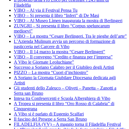
Filadelfia
VIBO – Al via il Festival Pensa Tu
VIBO – Si presenta il libro “Inferi” di De Masi
VIBO – Al Museo Lìmen inaugurata la mostra di Berlingeri
ZUNGRI – Si presenta il libro “Corpus speluncarum
medioevi”
VIBO – La mostra “Cesare Berlingeri. Tra le pieghe dell’arte”
L’Azienda Mulinum avvia un percorso di formazione di
pasticceria nel Carcere di Vibo
VIBO – Il 14 marzo la mostra “Cesare Berlingeri”
VIBO – Il convegno “Credito e finanza per l’impresa”
A Vibo le Giornate Leoluchiane”
Successo a Soriano Calabro per il Giubileo degli Artisti
PIZZO – La mostra “Cuori d’inchiostro”
A Soriano la Giornata Giubilare Diocesana dedicata agli
Artisti
Gli studenti dello Zaleuco – Oliveti – Panetta – Zanotti a
Serra san Bruno
Intesa tra Confesercenti e Scuola Alberghiera di Vibo
A Tropea si presenta il libro “Oro Rosso di Calabria” di
Cinquegrana
A Vibo si è parlato di Eugenio Scalfari
Il fascino del Presepe a Serra San Bruno
FILADELFIA (VV) – A maggio torna il Filadelfia Festival