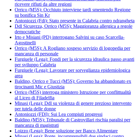
ricevere rifiuti da altre regioni
Orrico (M5S): Occhiuto interviene tardi smentendo Regione
su bonifica Sin Kr
Antoniozzi (Fdi): Stato presente in Calabria contro ndrangheta
Ddl Sicurezza, Orrico (M5S): Maggioranza allergica a regole
democratiche
Irto e Misiani (PD) interrogano Salvini su caso Scarcella-
Agostinelli
Orrico (M5S): A Rogliano sospeso servizio di logopedia per
mancanza di personale
Furgiuele (Lega): Fondi per la sicurezza idraulica passo avanti
per sviluppo Calabria
Furgiuele (Lega): Lavorare per sorveglianza epidemiologica
area
Baldino, Orrico e Tucci (M5S): Governo ha abbandonato ex
tirocinanti Mic e Giustizia
Orrico (M5S) interroga ministero Istruzione per conflittualità
al Liceo di Filadelfia
Minasi (Lega): Ddl su violenza di genere prezioso intervento
per tutela delle donne
Antoniozzi (FDI): Sui Lea compiuti progressi
Baldino (M5S): Tribunale di Castrovillari rischia paralisi per
mancanza di magistrati
Loizzo (Lega): Bene soluzione per Banco Alimentare
Minasi (Lega): Ponte, incomprensibili due sindaci contro