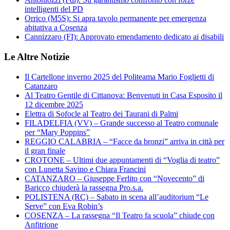
intelligenti del PD
Orrico (M5S): Si apra tavolo permanente per emergenza
abitativa a Cosenza
Cannizzaro (FI): Approvato emendamento dedicato ai disabili
Le Altre Notizie
Il Cartellone inverno 2025 del Politeama Mario Foglietti di
Catanzaro
Al Teatro Gentile di Cittanova: Benvenuti in Casa Esposito il
12 dicembre 2025
Elettra di Sofocle al Teatro dei Taurani di Palmi
FILADELFIA (VV) – Grande successo al Teatro comunale
per “Mary Poppins”
REGGIO CALABRIA – “Facce da bronzi” arriva in città per
il gran finale
CROTONE – Ultimi due appuntamenti di “Voglia di teatro”
con Lunetta Savino e Chiara Francini
CATANZARO – Giuseppe Ferlito con “Novecento” di
Baricco chiuderà la rassegna Pro.s.a.
POLISTENA (RC) – Sabato in scena all’auditorium “Le
Serve” con Eva Robin’s
COSENZA – La rassegna “Il Teatro fa scuola” chiude con
Anfitrione