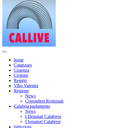
home
Catanzaro
Cosenza
Crotone
Reggio
Vibo Valentia
Regione
News
Consiglieri Regionali
Calabria parlamento
News
I Deputati Calabresi
I Senatori Calabresi
Istituzioni