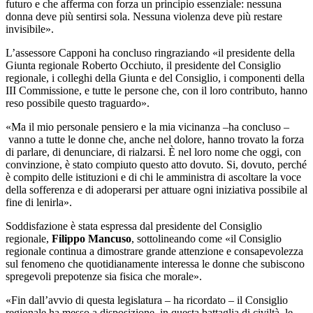
futuro e che afferma con forza un principio essenziale: nessuna
donna deve più sentirsi sola. Nessuna violenza deve più restare
invisibile».
L’assessore Capponi ha concluso ringraziando «il presidente della
Giunta regionale Roberto Occhiuto, il presidente del Consiglio
regionale, i colleghi della Giunta e del Consiglio, i componenti della
III Commissione, e tutte le persone che, con il loro contributo, hanno
reso possibile questo traguardo».
«Ma il mio personale pensiero e la mia vicinanza –ha concluso –
vanno a tutte le donne che, anche nel dolore, hanno trovato la forza
di parlare, di denunciare, di rialzarsi. È nel loro nome che oggi, con
convinzione, è stato compiuto questo atto dovuto. Si, dovuto, perché
è compito delle istituzioni e di chi le amministra di ascoltare la voce
della sofferenza e di adoperarsi per attuare ogni iniziativa possibile al
fine di lenirla».
Soddisfazione è stata espressa dal presidente del Consiglio
regionale,
Filippo Mancuso
, sottolineando come «il Consiglio
regionale continua a dimostrare grande attenzione e consapevolezza
sul fenomeno che quotidianamente interessa le donne che subiscono
spregevoli prepotenze sia fisica che morale».
«Fin dall’avvio di questa legislatura – ha ricordato – il Consiglio
regionale ha messo a disposizione, in questa battaglia di civiltà, le