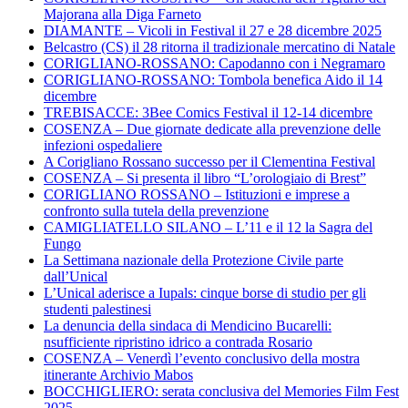
Majorana alla Diga Farneto
DIAMANTE – Vicoli in Festival il 27 e 28 dicembre 2025
Belcastro (CS) il 28 ritorna il tradizionale mercatino di Natale
CORIGLIANO-ROSSANO: Capodanno con i Negramaro
CORIGLIANO-ROSSANO: Tombola benefica Aido il 14
dicembre
TREBISACCE: 3Bee Comics Festival il 12-14 dicembre
COSENZA – Due giornate dedicate alla prevenzione delle
infezioni ospedaliere
A Corigliano Rossano successo per il Clementina Festival
COSENZA – Si presenta il libro “L’orologiaio di Brest”
CORIGLIANO ROSSANO – Istituzioni e imprese a
confronto sulla tutela della prevenzione
CAMIGLIATELLO SILANO – L’11 e il 12 la Sagra del
Fungo
La Settimana nazionale della Protezione Civile parte
dall’Unical
L’Unical aderisce a Iupals: cinque borse di studio per gli
studenti palestinesi
La denuncia della sindaca di Mendicino Bucarelli:
nsufficiente ripristino idrico a contrada Rosario
COSENZA – Venerdì l’evento conclusivo della mostra
itinerante Archivio Mabos
BOCCHIGLIERO: serata conclusiva del Memories Film Fest
2025