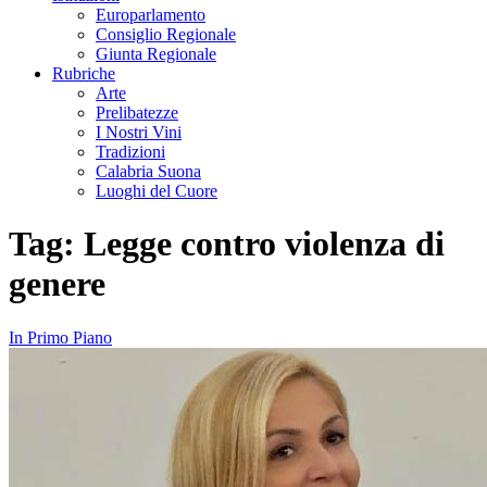
Europarlamento
Consiglio Regionale
Giunta Regionale
Rubriche
Arte
Prelibatezze
I Nostri Vini
Tradizioni
Calabria Suona
Luoghi del Cuore
Tag:
Legge contro violenza di
genere
In Primo Piano