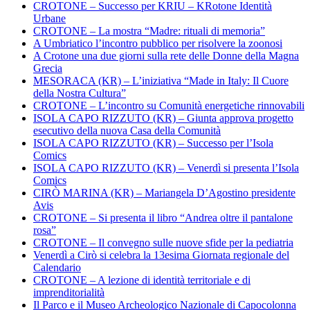
CROTONE – Successo per KRIU – KRotone Identità
Urbane
CROTONE – La mostra “Madre: rituali di memoria”
A Umbriatico l’incontro pubblico per risolvere la zoonosi
A Crotone una due giorni sulla rete delle Donne della Magna
Grecia
MESORACA (KR) – L’iniziativa “Made in Italy: Il Cuore
della Nostra Cultura”
CROTONE – L’incontro su Comunità energetiche rinnovabili
ISOLA CAPO RIZZUTO (KR) – Giunta approva progetto
esecutivo della nuova Casa della Comunità
ISOLA CAPO RIZZUTO (KR) – Successo per l’Isola
Comics
ISOLA CAPO RIZZUTO (KR) – Venerdì si presenta l’Isola
Comics
CIRÒ MARINA (KR) – Mariangela D’Agostino presidente
Avis
CROTONE – Si presenta il libro “Andrea oltre il pantalone
rosa”
CROTONE – Il convegno sulle nuove sfide per la pediatria
Venerdì a Cirò si celebra la 13esima Giornata regionale del
Calendario
CROTONE – A lezione di identità territoriale e di
imprenditorialità
Il Parco e il Museo Archeologico Nazionale di Capocolonna