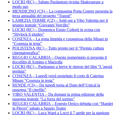
LOCRI (RC) – Sabato Paolantoni rivisita Shakespeare a
modo suo
MENDICINO (CS) – La compagnia Porta Cenere presenta la
terza annualità del progetto “Transit”
LAMEZIA TERME (CZ) – Sold out a Vibo Valentia per il
gruppo teatrale “Giovanni Vercillo”
LOCRI (RC) – Domenica Ennio Coltorti in scena con
“Shylock il giudeo”
COSENZA – La regia limpida e coraggiosa della Misasi in
“Cosenza in testa”
POLISTENA (RC) – Tutto pronto per il “Premio cultura
cinematografica”
REGGIO CALABRIA – Questo pomeriggio si presenta il
docufilm di Armino e Marzolla
LOCRI (RC) – Partiranno a breve le riprese del film “L’agorà
perduta”
COSENZA – Lunedì verrà proiettato il corto di Caterina
Minasi “Cosenza in testa”
RENDE (CS) – Da lunedì torna al Dam dell’Unical la
rassegna “Il cinefilo”
VIBO VALENTIA – Da domani la prima edizione della
rassegna teatrale “La forza del sorriso”
REGGIO CALABRIA – Ernesto Orrico debutta con “Hamlet
in Pieces” sabato a Spazio Teatro
LOCRI (RC) – Luca Ward a Locri il 7 aprile per la stagione