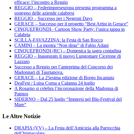
efficace: l’incontro a Reggio
REGGIO – Federimpreseuropa presenta programma a
sostegno delle aziende calabresi
REGGIO – Successo per i Negroni Days
GERACE – Successo per il progetto “Best Artist in Gerace”
CINQUEFRONDI– Cartoon Show Party: l’unica tappa in
Calabria
SCILLA-FAVAZZINA: la Festa di San Rocco
CAMINI – La mostra “Non dista” di Fabio Adani
CINQUEFRONDI (RC) – Domenica la sagra contadina
REGGIO – Inaugurato il nuovo Lungomare Cicerone di
Lazzaro
Successo a Reggio per l’anteprima del Concorso dei
Madonnari di Taurianova.
GERACE – La 25esima edizione di Borgo Incantato
DeaFest / Luisa Corna a Calanna 24 luglio
A Rosarno si celebra l’incoronazione della Madonna di
Patmos
SIDERNO – Dal 25 luglio “Immersi nel Blu-Festival del
Mare”
Le Altre Notizie
DRAPIA (VV) – La Festa dell’Amicizia alla Parrocchia
dell’Immacolata