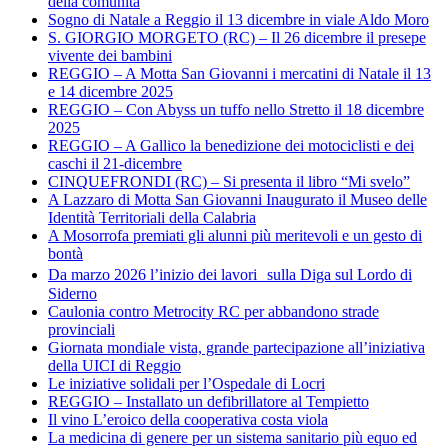
della comunità
Sogno di Natale a Reggio il 13 dicembre in viale Aldo Moro
S. GIORGIO MORGETO (RC) – Il 26 dicembre il presepe
vivente dei bambini
REGGIO – A Motta San Giovanni i mercatini di Natale il 13
e 14 dicembre 2025
REGGIO – Con Abyss un tuffo nello Stretto il 18 dicembre
2025
REGGIO – A Gallico la benedizione dei motociclisti e dei
caschi il 21-dicembre
CINQUEFRONDI (RC) – Si presenta il libro “Mi svelo”
A Lazzaro di Motta San Giovanni Inaugurato il Museo delle
Identità Territoriali della Calabria
A Mosorrofa premiati gli alunni più meritevoli e un gesto di
bontà
Da marzo 2026 l’inizio dei lavori sulla Diga sul Lordo di
Siderno
Caulonia contro Metrocity RC per abbandono strade
provinciali
Giornata mondiale vista, grande partecipazione all’iniziativa
della UICI di Reggio
Le iniziative solidali per l’Ospedale di Locri
REGGIO – Installato un defibrillatore al Tempietto
Il vino L’eroico della cooperativa costa viola
La medicina di genere per un sistema sanitario più equo ed