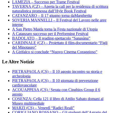
LAMEZIA – Successo per Trame Festival
TAVERNA (CZ) – Aperta la call per la residenza di scrittura
naturalistica promossa dall’Hyle Book Festival
CATANZARO – Il 17 giugno torna daMargherita
SOVERIA MANNELLI – Il Festival del Lavoro nelle aree
interne
A San Pietro Maida torna la Festa nazionale di Utopia
A Catanzaro successo per il Performing Festival
BADOLATO – Il reading-spettacolo “Sanasàna”
CARDINALE (CZ) – Proiettato il film-documentario “Figli
del Minotauro”
A Girifalco si conclude “Nuovo Cinema Coraggioso”
Le Altre Notizie
PIETRAPAOLA (CS) – Il 10 agosto incontro su storia e
archeologia
PIETRAPAOLA (CS) – Il 10 giornata di prevenzione
cardiovascolare
ACQUAPPESA (CS) / Serata con Cinghios Group il 6
agosto
COSENZA: Cella 121 il libro di Attilio Sabato domani al
Museo multimediale
MARZI (CS) – Venerdì “Radici Reali”
CORIGLIANO ROSSANO – Gli studenti dell’Agrario del