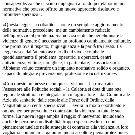
consapevolezza che ci siamo impegnati a fondo per elaborare una
normativa che potesse offrire un nuovo approccio risolutivo e
infondere speranza».
«Questa legge – ha ribadito – non è un semplice aggiornamento
della normativa precedente, ma un cambiamento radicale
nell’approccio al problema. Siamo coscienti che per eliminare la
violenza di genere è necessario un profondo cambiamento culturale,
che promuova il rispetto, l’uguaglianza e la parità tra i sessi. La
legge nasce dall’attento ascolto di chi vive e combatte
quotidianamente il problema: operatrici e operatori, centri
antiviolenza, vittime, famiglie e, in particolare, le associazioni.
Abbiamo voluto costruire un impianto normativo solido e organico,
capace di integrare prevenzione, protezione e ricostruzione».
«Con queste premesse e con questa visione – ha rimarcato
l’assessore alle Politiche sociali – la Calabria si dota di una rete
regionale strutturata e integrata, in cui ogni attore – dai Comuni alle
Aziende sanitarie, dalle scuole alle Forze dell’Ordine, dalla
Magistratura ai centri specializzati – lavora in modo coordinato e
omogeneo per prevenire e contrastare la violenza in tutte le sue
forme. La nuova legge amplia il raggio d’intervento, includendo
anche le persone con disabilità, troppo spesso escluse o non
pienamente tutelate nelle strategie di contrasto alla violenza. A loro
vogliamo continuare a garantire pieno ascolto e piena protezione».