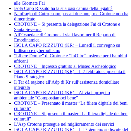
alle Giornate Fai
Isola Capo Rizzuto ha la sua oasi canina della legalità
Naufragio di Cutro, sono passati due anni, ma Crotone non ha
dimenticato
CROTONE – Si presenta la delegazione Fai di Crotone e
Santa Severina
All’Ospedale di Crotone al via i lavori per il Reparto di
Emodinamica
ISOLA CAPO RIZZUTO (KR) – Lunedì il convegno su
bullismo e cyberbullismo
“Libere Donne” di Crotone e “InOltre” insieme per i bambini
africani
CROTONE – Ingresso gratuito al Museo Archeologico
ISOLA CAPO RIZZUTO (KR) – Il 7 febbraio si presenta il
Piano Strategico
Il Tar dà ragione all’Adp di Kr sull’assistenza domiciliare
integrata
ISOLA CAPO RIZZUTO (KR) – Al via il progetto
ambientale “Compostiamoci bene”
CROTONE – Presentato il master “La filiera digitale dei beni
culturali”
CROTONE – Si presenta il master “La filiera digitale dei ben
culturali”
L’Asp Crotone prosegue nel miglioramento dei servizi
ISOLA CAPO RIZZUTO (KR) – Il 17 gennaio si discute del