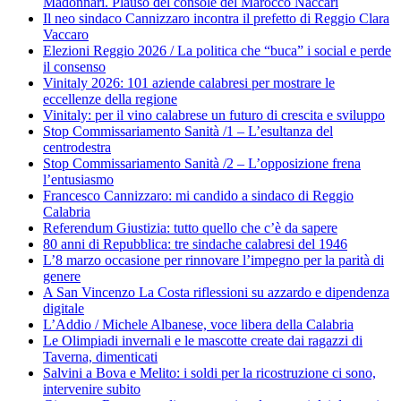
Madonnari. Plauso del console del Marocco Naccari
Il neo sindaco Cannizzaro incontra il prefetto di Reggio Clara
Vaccaro
Elezioni Reggio 2026 / La politica che “buca” i social e perde
il consenso
Vinitaly 2026: 101 aziende calabresi per mostrare le
eccellenze della regione
Vinitaly: per il vino calabrese un futuro di crescita e sviluppo
Stop Commissariamento Sanità /1 – L’esultanza del
centrodestra
Stop Commissariamento Sanità /2 – L’opposizione frena
l’entusiasmo
Francesco Cannizzaro: mi candido a sindaco di Reggio
Calabria
Referendum Giustizia: tutto quello che c’è da sapere
80 anni di Repubblica: tre sindache calabresi del 1946
L’8 marzo occasione per rinnovare l’impegno per la parità di
genere
A San Vincenzo La Costa riflessioni su azzardo e dipendenza
digitale
L’Addio / Michele Albanese, voce libera della Calabria
Le Olimpiadi invernali e le mascotte create dai ragazzi di
Taverna, dimenticati
Salvini a Bova e Melito: i soldi per la ricostruzione ci sono,
intervenire subito