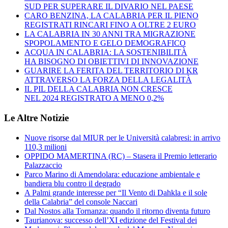
SUD PER SUPERARE IL DIVARIO NEL PAESE
CARO BENZINA, LA CALABRIA PER IL PIENO
REGISTRATI RINCARI FINO A OLTRE 2 EURO
LA CALABRIA IN 30 ANNI TRA MIGRAZIONE
SPOPOLAMENTO E GELO DEMOGRAFICO
ACQUA IN CALABRIA: LA SOSTENIBILITÀ
HA BISOGNO DI OBIETTIVI DI INNOVAZIONE
GUARIRE LA FERITA DEL TERRITORIO DI KR
ATTRAVERSO LA FORZA DELLA LEGALITÀ
IL PIL DELLA CALABRIA NON CRESCE
NEL 2024 REGISTRATO A MENO 0,2%
Le Altre Notizie
Nuove risorse dal MIUR per le Università calabresi: in arrivo
110,3 milioni
OPPIDO MAMERTINA (RC) – Stasera il Premio letterario
Palazzaccio
Parco Marino di Amendolara: educazione ambientale e
bandiera blu contro il degrado
A Palmi grande interesse per “Il Vento di Dahkla e il sole
della Calabria” del console Naccari
Dal Nostos alla Tornanza: quando il ritorno diventa futuro
Taurianova: successo dell’XI edizione del Festival dei