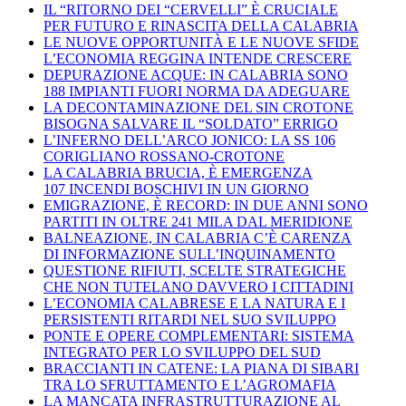
IL “RITORNO DEI “CERVELLI” È CRUCIALE
PER FUTURO E RINASCITA DELLA CALABRIA
LE NUOVE OPPORTUNITÀ E LE NUOVE SFIDE
L’ECONOMIA REGGINA INTENDE CRESCERE
DEPURAZIONE ACQUE: IN CALABRIA SONO
188 IMPIANTI FUORI NORMA DA ADEGUARE
LA DECONTAMINAZIONE DEL SIN CROTONE
BISOGNA SALVARE IL “SOLDATO” ERRIGO
L’INFERNO DELL’ARCO JONICO: LA SS 106
CORIGLIANO ROSSANO-CROTONE
LA CALABRIA BRUCIA, È EMERGENZA
107 INCENDI BOSCHIVI IN UN GIORNO
EMIGRAZIONE, È RECORD: IN DUE ANNI SONO
PARTITI IN OLTRE 241 MILA DAL MERIDIONE
BALNEAZIONE, IN CALABRIA C’È CARENZA
DI INFORMAZIONE SULL’INQUINAMENTO
QUESTIONE RIFIUTI, SCELTE STRATEGICHE
CHE NON TUTELANO DAVVERO I CITTADINI
L’ECONOMIA CALABRESE E LA NATURA E I
PERSISTENTI RITARDI NEL SUO SVILUPPO
PONTE E OPERE COMPLEMENTARI: SISTEMA
INTEGRATO PER LO SVILUPPO DEL SUD
BRACCIANTI IN CATENE: LA PIANA DI SIBARI
TRA LO SFRUTTAMENTO E L’AGROMAFIA
LA MANCATA INFRASTRUTTURAZIONE AL