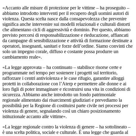
«Accanto alle misure di protezione per le vittime – ha proseguito –
abbiamo introdotto interventi per il recupero degli uomini autori di
violenza. Questa scelta nasce dalla consapevolezza che prevenire
significa anche intervenire sui modelli relazionali e culturali distorti
che alimentano cicli di aggressività e dominio. Per questo, abbiamo
previsto percorsi di responsabilizzazione e rieducazione, affiancati
da campagne di sensibilizzazione e attività di formazione destinate a
operatori, insegnanti, sanitari e forze dell’ordine. Siamo convinti che
solo un impegno corale, diffuso e costante possa produrre un
cambiamento reale».
«La legge approvata – ha continuato – stabilisce risorse certe e
programmate nel tempo per sostenere i progetti sul territorio,
rafforzare i centri antiviolenza e le case rifugio, garantire alloggi
protetti in collaborazione con l’Aterp e permettere alle donne e ai
loro figli di poter immaginare e ricostruirsi una vita in condizioni di
sicurezza. Abbiamo anche introdotto un fondo patrimoniale
regionale alimentato dai risarcimenti giudiziari e prevediamo la
possibilità per la Regione di costituirsi parte civile nei processi per
violenza di genere, segnalando così un chiaro posizionamento
istituzionale accanto alle vittime».
«La legge regionale contro la violenza di genere – ha sottolineato –
è una scelta politica, sociale e culturale. È una legge che guarda al