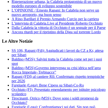
Rigenerazione urbana, la Calabria protagonista di un nuovo
modello europeo di sviluppo sostenibile
L’OPINIONE / Ernesto Rapani: In Calabria non serve un
nuovo aeroporto, ma buon senso
A Rino Barillari il Premio Armando Curcio per la carriera
L’intervista di Calabria.Live al Presidente Roberto Occhiuto
Dalla Calabria la vittoria di Occhiuto è un segnale per il Paese
Ancora ritardi per il ripristino della Diga sul torrente Lordo
Le Altre Notizie
SS 106, Rapani (Fdi): Aggiudicati i lavori da CZ a Kr, attesa
per Sibari
Baldino (M5S): Salvini tratta la Calabria come set per i suoi
spot
Baldino (M5S):Governo intervenga su crisi idrica nell’area
Rocca Imperiale–Trebisacce”
Rapani (FDI) al cantiere Rfi: Confermato rispetto tempistiche
per 2026
Furgiuele (Lega): Bene Cipess su Sibari-Co-Ro
Occhiuto (FI): Presentato emendamento per istituire psicologo
scolastico
Tirocinanti, Orrico (M5S): Dove sono i soldi promessi da
Occhiuto?
Furgiuele (Lega): Confrontiamoci sui dati, Sin non può