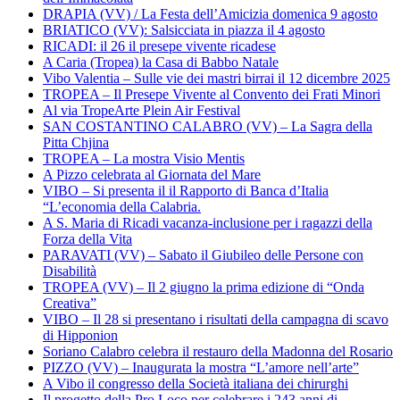
DRAPIA (VV) / La Festa dell’Amicizia domenica 9 agosto
BRIATICO (VV): Salsicciata in piazza il 4 agosto
RICADI: il 26 il presepe vivente ricadese
A Caria (Tropea) la Casa di Babbo Natale
Vibo Valentia – Sulle vie dei mastri birrai il 12 dicembre 2025
TROPEA – Il Presepe Vivente al Convento dei Frati Minori
Al via TropeArte Plein Air Festival
SAN COSTANTINO CALABRO (VV) – La Sagra della
Pitta Chjina
TROPEA – La mostra Visio Mentis
A Pizzo celebrata al Giornata del Mare
VIBO – Si presenta il il Rapporto di Banca d’Italia
“L’economia della Calabria.
A S. Maria di Ricadi vacanza-inclusione per i ragazzi della
Forza della Vita
PARAVATI (VV) – Sabato il Giubileo delle Persone con
Disabilità
TROPEA (VV) – Il 2 giugno la prima edizione di “Onda
Creativa”
VIBO – Il 28 si presentano i risultati della campagna di scavo
di Hipponion
Soriano Calabro celebra il restauro della Madonna del Rosario
PIZZO (VV) – Inaugurata la mostra “L’amore nell’arte”
A Vibo il congresso della Società italiana dei chirurghi
Il progetto della Pro Loco per celebrare i 243 anni di