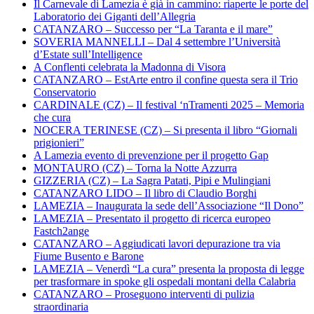
Il Carnevale di Lamezia è già in cammino: riaperte le porte del
Laboratorio dei Giganti dell’Allegria
CATANZARO – Successo per “La Taranta e il mare”
SOVERIA MANNELLI – Dal 4 settembre l’Università
d’Estate sull’Intelligence
A Conflenti celebrata la Madonna di Visora
CATANZARO – EstArte entro il confine questa sera il Trio
Conservatorio
CARDINALE (CZ) – Il festival ‘nTramenti 2025 – Memoria
che cura
NOCERA TERINESE (CZ) – Si presenta il libro “Giornali
prigionieri”
A Lamezia evento di prevenzione per il progetto Gap
MONTAURO (CZ) – Torna la Notte Azzurra
GIZZERIA (CZ) – La Sagra Patati, Pipi e Mulingiani
CATANZARO LIDO – Il libro di Claudio Borghi
LAMEZIA – Inaugurata la sede dell’Associazione “Il Dono”
LAMEZIA – Presentato il progetto di ricerca europeo
Fastch2ange
CATANZARO – Aggiudicati lavori depurazione tra via
Fiume Busento e Barone
LAMEZIA – Venerdì “La cura” presenta la proposta di legge
per trasformare in spoke gli ospedali montani della Calabria
CATANZARO – Proseguono interventi di pulizia
straordinaria