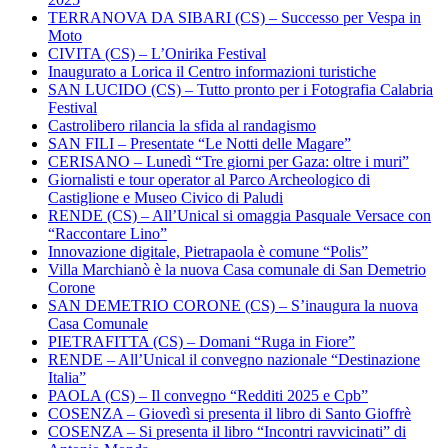
TERRANOVA DA SIBARI (CS) – Successo per Vespa in
Moto
CIVITA (CS) – L’Onirika Festival
Inaugurato a Lorica il Centro informazioni turistiche
SAN LUCIDO (CS) – Tutto pronto per i Fotografia Calabria
Festival
Castrolibero rilancia la sfida al randagismo
SAN FILI – Presentate “Le Notti delle Magare”
CERISANO – Lunedì “Tre giorni per Gaza: oltre i muri”
Giornalisti e tour operator al Parco Archeologico di
Castiglione e Museo Civico di Paludi
RENDE (CS) – All’Unical si omaggia Pasquale Versace con
“Raccontare Lino”
Innovazione digitale, Pietrapaola è comune “Polis”
Villa Marchianò è la nuova Casa comunale di San Demetrio
Corone
SAN DEMETRIO CORONE (CS) – S’inaugura la nuova
Casa Comunale
PIETRAFITTA (CS) – Domani “Ruga in Fiore”
RENDE – All’Unical il convegno nazionale “Destinazione
Italia”
PAOLA (CS) – Il convegno “Redditi 2025 e Cpb”
COSENZA – Giovedì si presenta il libro di Santo Gioffrè
COSENZA – Si presenta il libro “Incontri ravvicinati” di