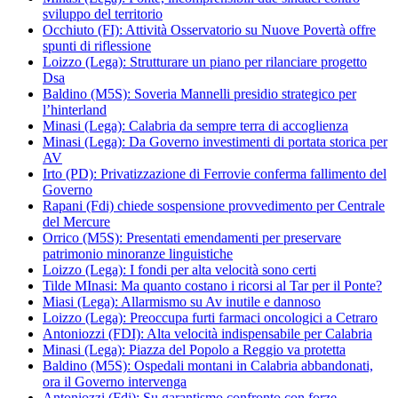
sviluppo del territorio
Occhiuto (FI): Attività Osservatorio su Nuove Povertà offre
spunti di riflessione
Loizzo (Lega): Strutturare un piano per rilanciare progetto
Dsa
Baldino (M5S): Soveria Mannelli presidio strategico per
l’hinterland
Minasi (Lega): Calabria da sempre terra di accoglienza
Minasi (Lega): Da Governo investimenti di portata storica per
AV
Irto (PD): Privatizzazione di Ferrovie conferma fallimento del
Governo
Rapani (Fdi) chiede sospensione provvedimento per Centrale
del Mercure
Orrico (M5S): Presentati emendamenti per preservare
patrimonio minoranze linguistiche
Loizzo (Lega): I fondi per alta velocità sono certi
Tilde MInasi: Ma quanto costano i ricorsi al Tar per il Ponte?
Miasi (Lega): Allarmismo su Av inutile e dannoso
Loizzo (Lega): Preoccupa furti farmaci oncologici a Cetraro
Antoniozzi (FDI): Alta velocità indispensabile per Calabria
Minasi (Lega): Piazza del Popolo a Reggio va protetta
Baldino (M5S): Ospedali montani in Calabria abbandonati,
ora il Governo intervenga
Antoniozzi (Fdi): Su garantismo confronto con forze