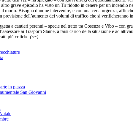
 altro grave episodio ha visto un Tir ridotto in cenere per un incendio 
o il morto. Bisogna dunque intervenire, e con una certa urgenza, affinché
in previsione dell’aumento dei volumi di traffico che si verificheranno 
getta a cantieri perenni – specie nel tratto tra Cosenza e Vibo – con gra
ssessore ai Trasporti Staine, a farsi carico della situazione e ad attivars
atti più critici».
(rrc)
recchiature
ia
arte in piazza
onumentale San Giovanni
à
Natale
embre