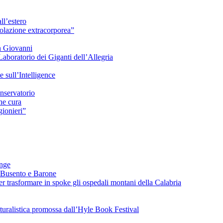
ll’estero
azione extracorporea”
n Giovanni
Laboratorio dei Giganti dell’Allegria
sull’Intelligence
nservatorio
he cura
ionieri”
ange
 Busento e Barone
 trasformare in spoke gli ospedali montani della Calabria
turalistica promossa dall’Hyle Book Festival