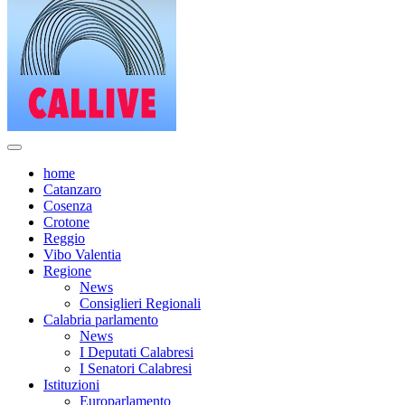
home
Catanzaro
Cosenza
Crotone
Reggio
Vibo Valentia
Regione
News
Consiglieri Regionali
Calabria parlamento
News
I Deputati Calabresi
I Senatori Calabresi
Istituzioni
Europarlamento