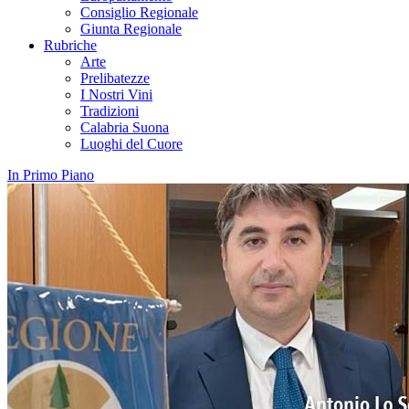
Consiglio Regionale
Giunta Regionale
Rubriche
Arte
Prelibatezze
I Nostri Vini
Tradizioni
Calabria Suona
Luoghi del Cuore
In Primo Piano