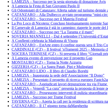
LAMEZIA – Successo per la sesta giornata di donazione Avis
A Lamezia la Festa di San Giovanni Paolo II
Gli Odontoiatri di Catanzaro: Allerta salute sul turismo dentale a
CATANZARO – Alla Dulbecco avviato programma “mini-circol
CATANZARO – Successo per il Materia Festival
La Pro Loco di Nicotera: Concluso biorisanamento torrente Sa
Il Carnevale di Lamezia è già in cammino: riaperte le porte del 
CATANZARO – Successo per “La Taranta e il mare”
SOVERIA MANNELLI – Dal 4 settembre l’Università d’Estate 
A Conflenti celebrata la Madonna di Visora
CATANZARO – EstArte entro il confine questa sera il Trio Co
CARDINALE (CZ) – Il festival ‘nTramenti 2025 – Memoria c
NOCERA TERINESE (CZ) – Si presenta il libro “Giornali prig
A Lamezia evento di prevenzione per il progetto Gap
MONTAURO (CZ) – Torna la Notte Azzurra
GIZZERIA (CZ) – La Sagra Patati, Pipi e Mulingiani
CATANZARO LIDO – Il libro di Claudio Borghi
LAMEZIA – Inaugurata la sede dell’Associazione “Il Dono”
LAMEZIA – Presentato il progetto di ricerca europeo Fastch2
CATANZARO – Aggiudicati lavori depurazione tra via Fiume
LAMEZIA – Venerdì “La cura” presenta la proposta di legge per
CATANZARO – Proseguono interventi di pulizia straordinaria
LAMEZIA – Successo per Trame Festival
TAVERNA (CZ) – Aperta la call per la residenza di scrittura na
CATANZARO – Il 17 giugno torna daMargherita