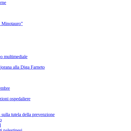
rne
l Minotauro”
eo multimediale
rana alla Diga Farneto
embre
ioni ospedaliere
lla tutela della prevenzione
o
l
i palestinesi