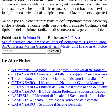
connessi ad una viabilità così precaria. Qualche settimana addietro, un
circolazione. Anche in quella circostanza solo per miracolo si è evitat
lungo l’arteria arrivando al completamento dei lavori in corso, specie 
«Non è possibile che un’infrastruttura così importante possa essere sog
anche la Giunta regionale, nelle persone del presidente Occhiuto e dall’a
ripristino delle minime condizioni di sicurezza nella percorribilità dei tr
Pubblicato in
In Primo Piano
|
Etichettato
A2
,
Pizzo
Navigazione
Sanità, Straface: Nell’ambito del Pnrr già consegnate 163 grandi appa
All’Università Magna Graecia al via il Master di II livello in Angiolog
articoli
Le Altre Notizie
A Cardinale (CZ) torna il 6 e 7 agosto il Festival di ‘nTramenti: 
CATANZARO: Graecalis – il folle volo oggi al Complesso m
Torre di Ruggiero (CZ) – “Riconosci cristiano la tua dignità”
CATANZARO – I Mercatini di Natale alla Galleria Mancuso
CATANZARO – I misteri del Natale e il cuore antico della citt
CATANZARO – Il 14 da piazza Prefettura la corsa dei Babbo 
LAMEZIA – I Mercatini di Natale del Savutano il 13 e 14 dic
LAMEZIA – Sabato il libro “Me la sono andata a cercare”
CATANZARO – Si chiude il Salone DeGusto