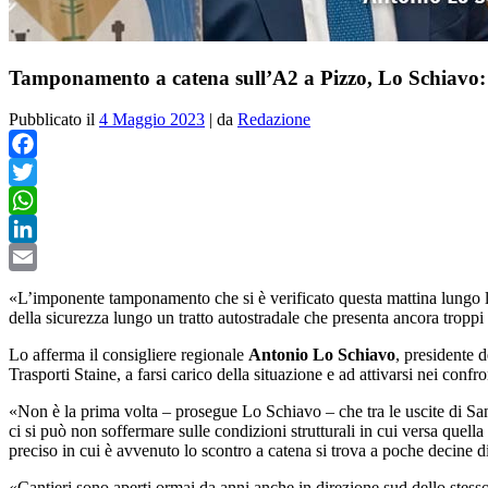
Tamponamento a catena sull’A2 a Pizzo, Lo Schiavo: «
Pubblicato il
4 Maggio 2023
|
da
Redazione
Facebook
Twitter
WhatsApp
LinkedIn
Email
«L’imponente tamponamento che si è verificato questa mattina lungo l
della sicurezza lungo un tratto autostradale che presenta ancora troppi f
Lo afferma il consigliere regionale
Antonio Lo Schiavo
, presidente 
Trasporti Staine, a farsi carico della situazione e ad attivarsi nei confro
«Non è la prima volta – prosegue Lo Schiavo – che tra le uscite di Sant
ci si può non soffermare sulle condizioni strutturali in cui versa quella p
preciso in cui è avvenuto lo scontro a catena si trova a poche decine di
«Cantieri sono aperti ormai da anni anche in direzione sud dello stess