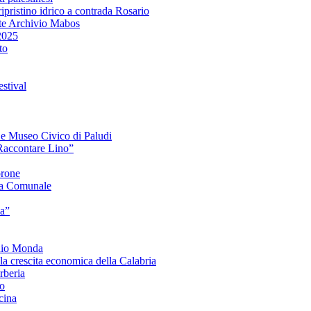
ipristino idrico a contrada Rosario
te Archivio Mabos
2025
to
stival
e e Museo Civico di Paludi
Raccontare Lino”
orone
a Comunale
ia”
onio Monda
la crescita economica della Calabria
beria
co
cina