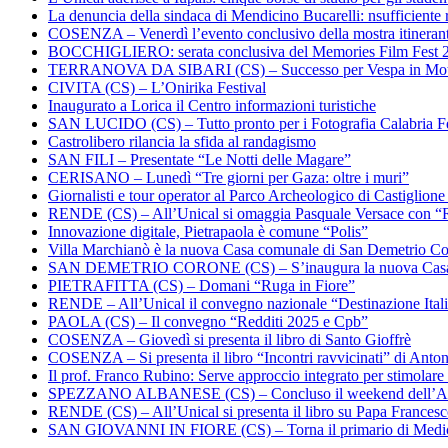
La denuncia della sindaca di Mendicino Bucarelli: nsufficiente r
COSENZA – Venerdì l’evento conclusivo della mostra itineran
BOCCHIGLIERO: serata conclusiva del Memories Film Fest 
TERRANOVA DA SIBARI (CS) – Successo per Vespa in Mo
CIVITA (CS) – L’Onirika Festival
Inaugurato a Lorica il Centro informazioni turistiche
SAN LUCIDO (CS) – Tutto pronto per i Fotografia Calabria Fe
Castrolibero rilancia la sfida al randagismo
SAN FILI – Presentate “Le Notti delle Magare”
CERISANO – Lunedì “Tre giorni per Gaza: oltre i muri”
Giornalisti e tour operator al Parco Archeologico di Castiglion
RENDE (CS) – All’Unical si omaggia Pasquale Versace con “
Innovazione digitale, Pietrapaola è comune “Polis”
Villa Marchianò è la nuova Casa comunale di San Demetrio C
SAN DEMETRIO CORONE (CS) – S’inaugura la nuova Cas
PIETRAFITTA (CS) – Domani “Ruga in Fiore”
RENDE – All’Unical il convegno nazionale “Destinazione Ital
PAOLA (CS) – Il convegno “Redditi 2025 e Cpb”
COSENZA – Giovedì si presenta il libro di Santo Gioffrè
COSENZA – Si presenta il libro “Incontri ravvicinati” di Ant
Il prof. Franco Rubino: Serve approccio integrato per stimolare 
SPEZZANO ALBANESE (CS) – Concluso il weekend dell’Ar
RENDE (CS) – All’Unical si presenta il libro su Papa Frances
SAN GIOVANNI IN FIORE (CS) – Torna il primario di Medi