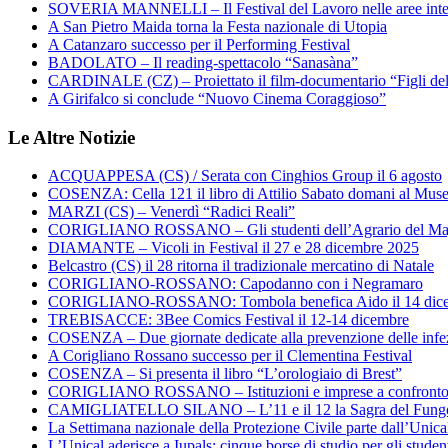
SOVERIA MANNELLI – Il Festival del Lavoro nelle aree inte
A San Pietro Maida torna la Festa nazionale di Utopia
A Catanzaro successo per il Performing Festival
BADOLATO – Il reading-spettacolo “Sanasàna”
CARDINALE (CZ) – Proiettato il film-documentario “Figli de
A Girifalco si conclude “Nuovo Cinema Coraggioso”
Le Altre Notizie
ACQUAPPESA (CS) / Serata con Cinghios Group il 6 agosto
COSENZA: Cella 121 il libro di Attilio Sabato domani al Mus
MARZI (CS) – Venerdì “Radici Reali”
CORIGLIANO ROSSANO – Gli studenti dell’Agrario del Majo
DIAMANTE – Vicoli in Festival il 27 e 28 dicembre 2025
Belcastro (CS) il 28 ritorna il tradizionale mercatino di Natale
CORIGLIANO-ROSSANO: Capodanno con i Negramaro
CORIGLIANO-ROSSANO: Tombola benefica Aido il 14 dic
TREBISACCE: 3Bee Comics Festival il 12-14 dicembre
COSENZA – Due giornate dedicate alla prevenzione delle infez
A Corigliano Rossano successo per il Clementina Festival
COSENZA – Si presenta il libro “L’orologiaio di Brest”
CORIGLIANO ROSSANO – Istituzioni e imprese a confronto su
CAMIGLIATELLO SILANO – L’11 e il 12 la Sagra del Fung
La Settimana nazionale della Protezione Civile parte dall’Unica
L’Unical aderisce a Iupals: cinque borse di studio per gli student