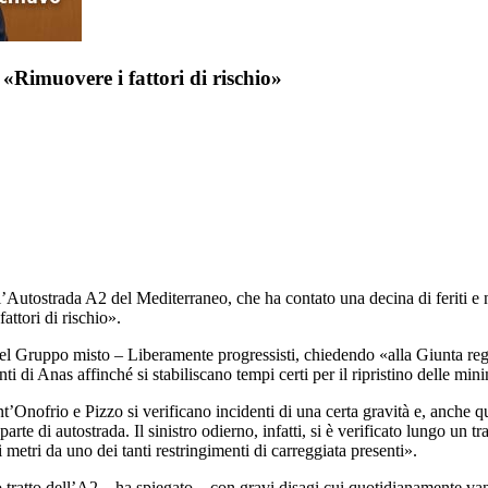
Rimuovere i fattori di rischio»
’Autostrada A2 del Mediterraneo, che ha contato una decina di feriti e 
attori di rischio».
del Gruppo misto – Liberamente progressisti, chiedendo «alla Giunta regi
nti di Anas affinché si stabiliscano tempi certi per il ripristino delle minim
’Onofrio e Pizzo si verificano incidenti di una certa gravità e, anche qu
arte di autostrada. Il sinistro odierno, infatti, si è verificato lungo un t
 metri da uno dei tanti restringimenti di carreggiata presenti».
o tratto dell’A2 – ha spiegato – con gravi disagi cui quotidianamente va