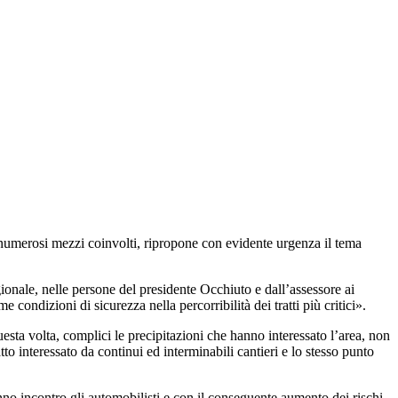
numerosi mezzi coinvolti, ripropone con evidente urgenza il tema
onale, nelle persone del presidente Occhiuto e dall’assessore ai
e condizioni di sicurezza nella percorribilità dei tratti più critici».
esta volta, complici le precipitazioni che hanno interessato l’area, non
ratto interessato da continui ed interminabili cantieri e lo stesso punto
nno incontro gli automobilisti e con il conseguente aumento dei rischi