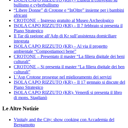
bullismo e cyberbullismo
“Libere Donne” di Crotone e “InOltre” insieme per i bambini
africani
CROTONE – Ingresso gratuito al Museo Archeologico
ISOLA CAPO RIZZUTO (KR) – Il 7 febbraio si presenta il
Piano Strategico
Il Tar dà ragione all’Adp di Kr sull’assistenza domiciliare
integrata
ISOLA CAPO RIZZUTO (KR) – Al via il progetto
ambientale “Compostiamoci bene”
CROTONE – Presentato il master “La filiera digitale dei beni
culturali”
CROTONE – Si presenta il master “La filiera digitale dei ben
culturali”
L’Asp Crotone prosegue nel miglioramento dei servizi
ISOLA CAPO RIZZUTO (KR) – Il 17 gennaio si discute del
Piano Strategico
ISOLA CAPO RIZZUTO (KR)- Venerdì si presenta il libro
di mons. Staglianò
Le Altre Notizie
Vinitaly and the City: show cooking con Accademia del
Bergamotto