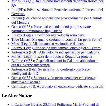
Minasi (Lega): Da Governo investimenti di portata storica per
AV
Irto (PD): Privatizzazione di Ferrovie conferma fallimento del
Governo
Rapani (Fdi) chiede sospensione provvedimento per Centrale
del Mercure
Orrico (M5S): Presentati emendamenti per preservare
patrimonio minoranze linguistiche
Loizzo (Lega): I fondi per alta velocità sono certi
Tilde MInasi: Ma quanto costano i ricorsi al Tar per il Ponte?
Miasi (Lega): Allarmismo su Av inutile e dannoso
Loizzo (Lega): Preoccupa furti farmaci oncologici a Cetraro
Antoniozzi (FDI): Alta velocità indispensabile per Calabria
Minasi (Lega): Piazza del Popolo a Reggio va protetta
Baldino (M5S): Ospedali montani in Calabria abbandonati,
ora il Governo intervenga
Antoniozzi (Fdi): Su garantismo confronto con forze
intelligenti del PD
Orrico (M5S): Si apra tavolo permanente per emergenza
abitativa a Cosenza
Cannizzaro (FI): Approvato emendamento dedicato ai disabili
Le Altre Notizie
Il Cartellone inverno 2025 del Politeama Mario Foglietti di