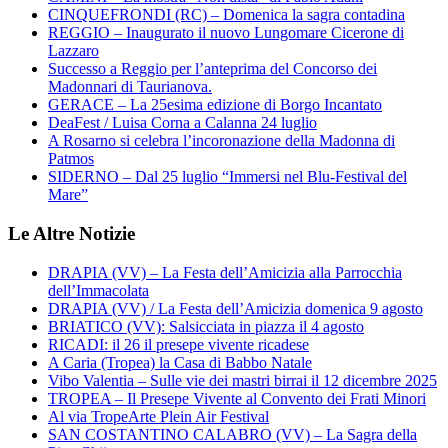
CINQUEFRONDI (RC) – Domenica la sagra contadina
REGGIO – Inaugurato il nuovo Lungomare Cicerone di
Lazzaro
Successo a Reggio per l’anteprima del Concorso dei
Madonnari di Taurianova.
GERACE – La 25esima edizione di Borgo Incantato
DeaFest / Luisa Corna a Calanna 24 luglio
A Rosarno si celebra l’incoronazione della Madonna di
Patmos
SIDERNO – Dal 25 luglio “Immersi nel Blu-Festival del
Mare”
Le Altre Notizie
DRAPIA (VV) – La Festa dell’Amicizia alla Parrocchia
dell’Immacolata
DRAPIA (VV) / La Festa dell’Amicizia domenica 9 agosto
BRIATICO (VV): Salsicciata in piazza il 4 agosto
RICADI: il 26 il presepe vivente ricadese
A Caria (Tropea) la Casa di Babbo Natale
Vibo Valentia – Sulle vie dei mastri birrai il 12 dicembre 2025
TROPEA – Il Presepe Vivente al Convento dei Frati Minori
Al via TropeArte Plein Air Festival
SAN COSTANTINO CALABRO (VV) – La Sagra della