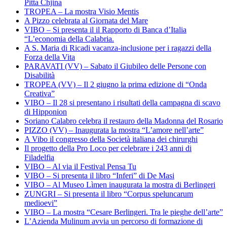
Pitta Chjina
TROPEA – La mostra Visio Mentis
A Pizzo celebrata al Giornata del Mare
VIBO – Si presenta il il Rapporto di Banca d’Italia
“L’economia della Calabria.
A S. Maria di Ricadi vacanza-inclusione per i ragazzi della
Forza della Vita
PARAVATI (VV) – Sabato il Giubileo delle Persone con
Disabilità
TROPEA (VV) – Il 2 giugno la prima edizione di “Onda
Creativa”
VIBO – Il 28 si presentano i risultati della campagna di scavo
di Hipponion
Soriano Calabro celebra il restauro della Madonna del Rosario
PIZZO (VV) – Inaugurata la mostra “L’amore nell’arte”
A Vibo il congresso della Società italiana dei chirurghi
Il progetto della Pro Loco per celebrare i 243 anni di
Filadelfia
VIBO – Al via il Festival Pensa Tu
VIBO – Si presenta il libro “Inferi” di De Masi
VIBO – Al Museo Lìmen inaugurata la mostra di Berlingeri
ZUNGRI – Si presenta il libro “Corpus speluncarum
medioevi”
VIBO – La mostra “Cesare Berlingeri. Tra le pieghe dell’arte”
L’Azienda Mulinum avvia un percorso di formazione di