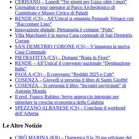
CERISANO – Lunedì “Tre giorni per Gaza: oltre i muri”
Giornalisti e tour operator al Parco Archeologico di
Castiglione e Museo Civico di Paludi
RENDE (CS) – All’Unical si omaggia Pasquale Versace con
“Raccontare Lino”
Innovazione digitale, Pietrapaola è comune “Polis”
Villa Marchianò è la nuova Casa comunale di San Demetrio
Corone
SAN DEMETRIO CORONE (CS) – S’inaugura la nuova
Casa Comunale
PIETRAFITTA (CS) – Domani “Ruga in Fiore”
RENDE – All’Unical il convegno nazionale “Destinazione
Italia”
PAOLA (CS) – Il convegno “Redditi 2025 e Cpb”
COSENZA – Giovedì si presenta il libro di Santo Gioffrè
COSENZA – Si presenta il libro “Incontri ravvicinati” di
Antonio Monda
Il prof. Franco Rubino: Serve approccio integrato per
stimolare la crescita economica della Calabria
SPEZZANO ALBANESE (CS) – Concluso il weekend
dell’Arberia
Le Altre Notizie
CIRÒ MARINA (KR) – Domenica 9 la 20.ma edizione del