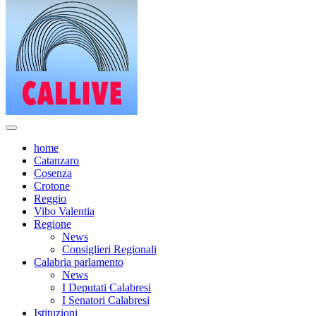
home
Catanzaro
Cosenza
Crotone
Reggio
Vibo Valentia
Regione
News
Consiglieri Regionali
Calabria parlamento
News
I Deputati Calabresi
I Senatori Calabresi
Istituzioni