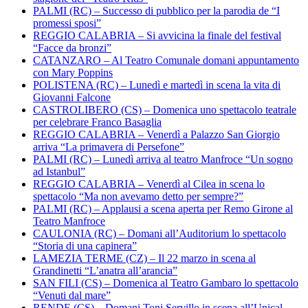
PALMI (RC) – Successo di pubblico per la parodia de “I
promessi sposi”
REGGIO CALABRIA – Si avvicina la finale del festival
“Facce da bronzi”
CATANZARO – Al Teatro Comunale domani appuntamento
con Mary Poppins
POLISTENA (RC) – Lunedì e martedì in scena la vita di
Giovanni Falcone
CASTROLIBERO (CS) – Domenica uno spettacolo teatrale
per celebrare Franco Basaglia
REGGIO CALABRIA – Venerdì a Palazzo San Giorgio
arriva “La primavera di Persefone”
PALMI (RC) – Lunedì arriva al teatro Manfroce “Un sogno
ad Istanbul”
REGGIO CALABRIA – Venerdì al Cilea in scena lo
spettacolo “Ma non avevamo detto per sempre?”
PALMI (RC) – Applausi a scena aperta per Remo Girone al
Teatro Manfroce
CAULONIA (RC) – Domani all’Auditorium lo spettacolo
“Storia di una capinera”
LAMEZIA TERME (CZ) – Il 22 marzo in scena al
Grandinetti “L’anatra all’arancia”
SAN FILI (CS) – Domenica al Teatro Gambaro lo spettacolo
“Venuti dal mare”
RENDE (CS) – Domani Toni Servillo in scena all’Unical.