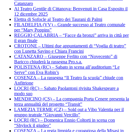
Catanzaro
Al Teatro Gentile di Cittanova: Benvenuti in Casa Esposito il
12 dicembre 2025
Elettra di Sofocle al Teatro dei Taurani di Palmi
FILADELFIA (VV) – Grande successo al Teatro comunale
per “Mary Poppins”
REGGIO CALABRIA – “Facce da bronzi” arriva in città per
il gran finale
CROTONE – Ultimi due appuntamenti di “Voglia di teatro”
con Lunetta Savino e Chiara Francini
CATANZARO – Giuseppe Ferlito con “Novecento” di
Baricco chiuderà la rassegna Pro.s.a.
POLISTENA (RC) – Sabato in scena all’auditorium “Le
Serve” con Eva Robin’s
COSENZA – La rassegna “Il Teatro fa scuola” chiude con
Anfitrione
LOCRI (RC) – Sabato Paolantoni rivisita Shakespeare a
modo suo
MENDICINO (CS) – La compagnia Porta Cenere presenta la
terza annualità del progetto “Transit”
LAMEZIA TERME (CZ) – Sold out a Vibo Valentia per il
gruppo teatrale “Giovanni Vercillo”
LOCRI (RC) – Domenica Ennio Coltorti in scena con
“Shylock il giudeo”
COSENZA – La regia limpida e coraggiosa della Misasi in