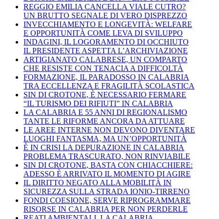
REGGIO EMILIA CANCELLA VIALE CUTRO?
UN BRUTTO SEGNALE DI VERO DISPREZZO
INVECCHIAMENTO E LONGEVITÀ: WELFARE
E OPPORTUNITÀ COME LEVA DI SVILUPPO
INDAGINI, IL LOGORAMENTO DI OCCHIUTO
IL PRESIDENTE ASPETTA L’ARCHIVIAZIONE
ARTIGIANATO CALABRESE, UN COMPARTO
CHE RESISTE CON TENACIA A DIFFICOLTÀ
FORMAZIONE, IL PARADOSSO IN CALABRIA
TRA ECCELLENZA E FRAGILITÀ SCOLASTICA
SIN DI CROTONE, È NECESSARIO FERMARE
“IL TURISMO DEI RIFIUTI” IN CALABRIA
LA CALABRIA E 55 ANNI DI REGIONALISMO
TANTE LE RIFORME ANCORA DA ATTUARE
LE AREE INTERNE NON DEVONO DIVENTARE
LUOGHI FANTASMA, MA UN’OPPORTUNITÀ
È IN CRISI LA DEPURAZIONE IN CALABRIA
PROBLEMA TRASCURATO, NON RINVIABILE
SIN DI CROTONE, BASTA CON CHIACCHIERE:
ADESSO È ARRIVATO IL MOMENTO DI AGIRE
IL DIRITTO NEGATO ALLA MOBILITÀ IN
SICUREZZA SULLA STRADA IONIO-TIRRENO
FONDI COESIONE, SERVE RIPROGRAMMARE
RISORSE IN CALABRIA PER NON PERDERLE
REATI AMBIENTALI, LA CALABRIA