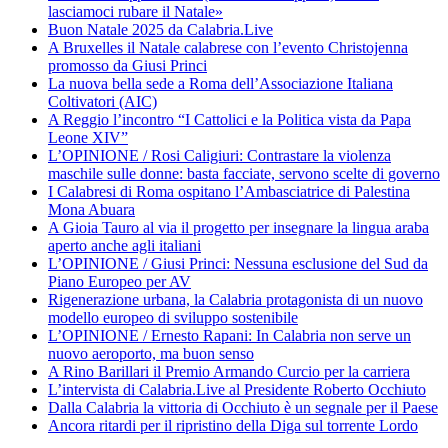
lasciamoci rubare il Natale»
Buon Natale 2025 da Calabria.Live
A Bruxelles il Natale calabrese con l’evento Christojenna
promosso da Giusi Princi
La nuova bella sede a Roma dell’Associazione Italiana
Coltivatori (AIC)
A Reggio l’incontro “I Cattolici e la Politica vista da Papa
Leone XIV”
L’OPINIONE / Rosi Caligiuri: Contrastare la violenza
maschile sulle donne: basta facciate, servono scelte di governo
I Calabresi di Roma ospitano l’Ambasciatrice di Palestina
Mona Abuara
A Gioia Tauro al via il progetto per insegnare la lingua araba
aperto anche agli italiani
L’OPINIONE / Giusi Princi: Nessuna esclusione del Sud da
Piano Europeo per AV
Rigenerazione urbana, la Calabria protagonista di un nuovo
modello europeo di sviluppo sostenibile
L’OPINIONE / Ernesto Rapani: In Calabria non serve un
nuovo aeroporto, ma buon senso
A Rino Barillari il Premio Armando Curcio per la carriera
L’intervista di Calabria.Live al Presidente Roberto Occhiuto
Dalla Calabria la vittoria di Occhiuto è un segnale per il Paese
Ancora ritardi per il ripristino della Diga sul torrente Lordo