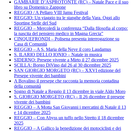
GAMBARIE D’ASPROTONTE (RC) – Natale Pace e il suo
libro su Domenico Zappone
REGGIO / A Pellaro VIII Jamu Festival
REGGIO: Un viaggio tra le stanghe della Vara. Oggi allo
Sporting Stelle del Sud
REGGIO – Mercoledì la conferenza “Dalla filosofia al corpo:
la nascita del pensiero medico in Magna Grecia”
CINQUEFRONDI – Polisena presenta interrogazione su
Casa di Comunità
REGGIO – A S. Maria della Neve il coro Laudamus
S. ILARIO DELLO IONIO – Natale in musica
SIDERNO: Presepe vivente a Mirto il 27 dicembre 2025
SCILLA: Borgo DiVino dal 26 al 30 dicembre 2025
SAN GIORGIO MORGETO (RC) – XXVI edizione del
Presepe vivente dei bambini
A Bovalino il presepe che racconta la memoria contadina
della comunità
Sogno di Natale a Reggio il 13 dicembre in viale Aldo Moro
S. GIORGIO MORGETO (RC) – Il 26 dicembre il presepe
vivente dei bambini
REGGIO – A Motta San Giovanni i mercatini di Natale il 13
e 14 dicembre 2025
REGGIO – Con Abyss un tuffo nello Stretto il 18 dicembre
2025
REGGIO – A Gallico la benedizione dei motociclisti e dei