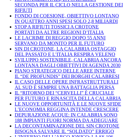
SECONDA PER IL CICLO NELLA GESTIONE DEI
RIFIUTI
FONDO DI COESIONE, OBIETTIVO LONTANO
IN QUATTRO ANNI SPESI SOLO 2,8 MILIARDI
STOP A RIFIUTI TOSSICI A CROTONE
PORTATI DA ALTRE REGIONI D’ITALIA
LE LACRIME DI REGGIO DOPO 55 ANNI
SERVANO DA MONITO PER IL FUTURO
SIN DI CROTONE, LA CALABRIA OSTAGGIO
DEL PASSATO E L’ITALIA RESPIRA VELENO
SVILUPPO SOSTENIBILE, CALABRIA ANCORA
LONTANA DAGLI OBIETTIVI DI AGENDA 2030
PIANO STRATEGICO DELLE AREE INTERNE
IL “DE PROFUNDIS” DEI BORGHI CALABRESI
IL CASO DELLE OPERE INFRASTRUTTURALI
AL SUD È SEMPRE UNA BATTAGLIA PERSA
IL “RITORNO DEI “CERVELLI” È CRUCIALE
PER FUTURO E RINASCITA DELLA CALABRIA
LE NUOVE OPPORTUNITÀ E LE NUOVE SFIDE
L’ECONOMIA REGGINA INTENDE CRESCERE
DEPURAZIONE ACQUE: IN CALABRIA SONO
188 IMPIANTI FUORI NORMA DA ADEGUARE
LA DECONTAMINAZIONE DEL SIN CROTONE
BISOGNA SALVARE IL “SOLDATO” ERRIGO
L’INFERNO DELL’ARCO JONICO: LA SS 106