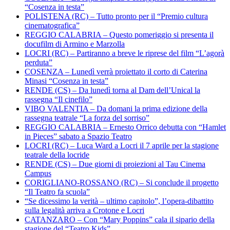
“Cosenza in testa”
POLISTENA (RC) – Tutto pronto per il “Premio cultura
cinematografica”
REGGIO CALABRIA – Questo pomeriggio si presenta il
docufilm di Armino e Marzolla
LOCRI (RC) – Partiranno a breve le riprese del film “L’agorà
perduta”
COSENZA – Lunedì verrà proiettato il corto di Caterina
Minasi “Cosenza in testa”
RENDE (CS) – Da lunedì torna al Dam dell’Unical la
rassegna “Il cinefilo”
VIBO VALENTIA – Da domani la prima edizione della
rassegna teatrale “La forza del sorriso”
REGGIO CALABRIA – Ernesto Orrico debutta con “Hamlet
in Pieces” sabato a Spazio Teatro
LOCRI (RC) – Luca Ward a Locri il 7 aprile per la stagione
teatrale della locride
RENDE (CS) – Due giorni di proiezioni al Tau Cinema
Campus
CORIGLIANO-ROSSANO (RC) – Si conclude il progetto
“Il Teatro fa scuola”
“Se dicessimo la verità – ultimo capitolo”, l’opera-dibattito
sulla legalità arriva a Crotone e Locri
CATANZARO – Con “Mary Poppins” cala il sipario della
stagione del “Teatro Kids”