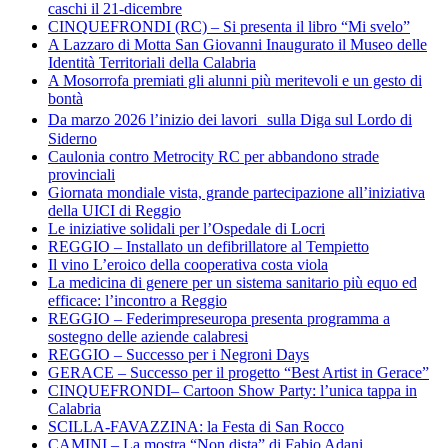
caschi il 21-dicembre
CINQUEFRONDI (RC) – Si presenta il libro “Mi svelo”
A Lazzaro di Motta San Giovanni Inaugurato il Museo delle
Identità Territoriali della Calabria
A Mosorrofa premiati gli alunni più meritevoli e un gesto di
bontà
Da marzo 2026 l’inizio dei lavori sulla Diga sul Lordo di
Siderno
Caulonia contro Metrocity RC per abbandono strade
provinciali
Giornata mondiale vista, grande partecipazione all’iniziativa
della UICI di Reggio
Le iniziative solidali per l’Ospedale di Locri
REGGIO – Installato un defibrillatore al Tempietto
Il vino L’eroico della cooperativa costa viola
La medicina di genere per un sistema sanitario più equo ed
efficace: l’incontro a Reggio
REGGIO – Federimpreseuropa presenta programma a
sostegno delle aziende calabresi
REGGIO – Successo per i Negroni Days
GERACE – Successo per il progetto “Best Artist in Gerace”
CINQUEFRONDI– Cartoon Show Party: l’unica tappa in
Calabria
SCILLA-FAVAZZINA: la Festa di San Rocco
CAMINI – La mostra “Non dista” di Fabio Adani