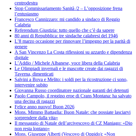
centrodestra
Stop Commissariamento Sanità /2 – L’opposizione frena
l’entusiasmo
Francesco Cannizzaro: mi candido a sindaco di Reggio
Calabria
Referendum Giustizia: tutto quello che c’è da sapere
80 anni di Repubblica: tre sindache calabresi del 1946
L’8 marzo occasione per rinnovare l’impegno per la parità di
genere
A San Vincenzo La Costa riflessioni su azzardo e dipendenza
digitale
L’Addio / Michele Albanese, voce libera della Calabria
Le Olimpiadi invernali e le mascotte create dai ragazzi di
Taverna, dimenticati
Salvini a Bova e Melito: i soldi per la ricostruzione ci sono,
intervenire subito
Giovanna Russo coordinatore nazionale garanti dei detenuti
Paolo Campolo, il reggino eroe di Crans Montana: ha salvato
una decina di ragazzi
Felice anno nuovo! Buon 2026
Mons. Mimmo Battaglia: Buon Natale: che possiate lasciarvi
sorprendere dalla vita»
Il messaggio di Natale dell’arcivescovo di CZ Maniago: «Dio
non resta lontano»
Mons. Giuseppe Alberti (Vescovo di Oppido): «Non