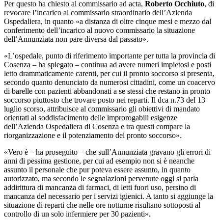
Per questo ha chiesto al commissario ad acta,
Roberto Occhiuto
, di
revocare l’incarico al commissario straordinario dell’Azienda
Ospedaliera, in quanto «a distanza di oltre cinque mesi e mezzo dal
conferimento dell’incarico al nuovo commissario la situazione
dell’Annunziata non pare diversa dal passato».
«L’ospedale, punto di riferimento importante per tutta la provincia di
Cosenza – ha spiegato – continua ad avere numeri impietosi e posti
letto drammaticamente carenti, per cui il pronto soccorso si presenta,
secondo quanto denunciato da numerosi cittadini, come un coacervo
di barelle con pazienti abbandonati a se stessi che restano in pronto
soccorso piuttosto che trovare posto nei reparti. Il dca n.73 del 13
luglio scorso, attribuisce al commissario gli obiettivi di mandato
orientati al soddisfacimento delle improrogabili esigenze
dell’Azienda Ospedaliera di Cosenza e tra questi compare la
riorganizzazione e il potenziamento del pronto soccorso».
«Vero è – ha proseguito – che sull’Annunziata gravano gli errori di
anni di pessima gestione, per cui ad esempio non si è neanche
assunto il personale che pur poteva essere assunto, in quanto
autorizzato, ma secondo le segnalazioni pervenute oggi si parla
addirittura di mancanza di farmaci, di letti fuori uso, persino di
mancanza del necessario per i servizi igienici. A tanto si aggiunge la
situazione di reparti che nelle ore notturne risultano sottoposti al
controllo di un solo infermiere per 30 pazienti».