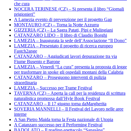
che cura
NOCERA TERINESE (CZ) – Si presenta il libro “Giornali
prigionieri”
A Lamezia evento di prevenzione per il progetto Gap
MONTAURO (CZ) – Torna la Notte Azzurra
GIZZERIA (CZ) – La Sagra Patati, Pipi e Mulingiani
CATANZARO LIDO – Il libro di Claudio Borghi
LAMEZIA – Inaugurata la sede dell’Associazione “Il Dono”
LAMEZIA – Presentato il progetto di ricerca europeo
Fastch2ange
CATANZARO – Aggiudicati lavori depurazione tra via
Fiume Busento e Barone
LAMEZIA – Venerdì “La cura” presenta la proposta di legge
per trasformare in spoke gli ospedali montani della Calabria
CATANZARO – Proseguono interventi di pulizia
straordinaria
LAMEZIA – Successo per Trame Festival
TAVERNA (CZ) – Aperta la call per la residenza di scrittura
naturalistica promossa dall’Hyle Book Festival
CATANZARO – Il 17 giugno torna daMargherita
SOVERIA MANNELLI – Il Festival del Lavoro nelle aree
interne
A San Pietro Maida torna la Festa nazionale di Utopia
A Catanzaro successo per il Performing Festival
BADOLATO – Il reading-spettacolo “Sanasàna”