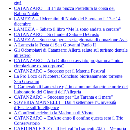
città
CATANZARO – Il 14 da piazza Prefettura la corsa dei
Babbo Natale
LAMEZIA – I Mercatini di Natale del Savutano il 13 e 14
dicembre
LAMEZIA – Sabato il libro “Me la sono andata a cercare”
CATANZARO – Si chiude il Salone DeGusto
LAMEZIA – Successo per la sesta giornata di donazione Avis
A Lamezia la Festa di San Giovanni Paolo II
Gli Odontoiatri di Catanzaro: Allerta salute sul turismo dentale
all’estero
CATANZARO – Alla Dulbecco avviato programma “mini-
circolazione extracorporea”
CATANZARO – Successo per il Materia Festival
La Pro Loco di Nicotera: Concluso biorisanamento torrente
San Giovanni
Il Carnevale di Lamezia è già in cammino: riaperte le porte del
Laboratorio dei Giganti dell’Allegria
CATANZARO – Successo per “La Taranta e il mare”
SOVERIA MANNELLI – Dal 4 settembre l’Università
d’Estate sull’Intelligence
A Conflenti celebrata la Madonna di Visora
CATANZARO – EstArte entro il confine questa sera il Trio
Conservatorio
CARDINALE (CZ) – Il festival ‘nTramenti 2025 – Memoria