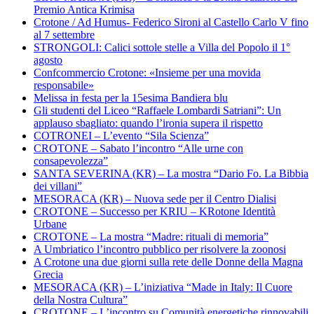
Premio Antica Krimisa
Crotone / Ad Humus- Federico Sironi al Castello Carlo V fino
al 7 settembre
STRONGOLI: Calici sottole stelle a Villa del Popolo il 1°
agosto
Confcommercio Crotone: «Insieme per una movida
responsabile»
Melissa in festa per la 15esima Bandiera blu
Gli studenti del Liceo “Raffaele Lombardi Satriani”: Un
applauso sbagliato: quando l’ironia supera il rispetto
COTRONEI – L’evento “Sila Scienza”
CROTONE – Sabato l’incontro “Alle urne con
consapevolezza”
SANTA SEVERINA (KR) – La mostra “Dario Fo. La Bibbia
dei villani”
MESORACA (KR) – Nuova sede per il Centro Dialisi
CROTONE – Successo per KRIU – KRotone Identità
Urbane
CROTONE – La mostra “Madre: rituali di memoria”
A Umbriatico l’incontro pubblico per risolvere la zoonosi
A Crotone una due giorni sulla rete delle Donne della Magna
Grecia
MESORACA (KR) – L’iniziativa “Made in Italy: Il Cuore
della Nostra Cultura”
CROTONE – L’incontro su Comunità energetiche rinnovabili