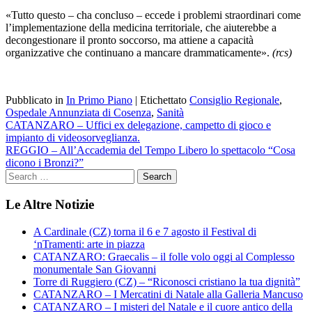
«Tutto questo – cha concluso – eccede i problemi straordinari come
l’implementazione della medicina territoriale, che aiuterebbe a
decongestionare il pronto soccorso, ma attiene a capacità
organizzative che continuano a mancare drammaticamente».
(rcs)
Pubblicato in
In Primo Piano
|
Etichettato
Consiglio Regionale
,
Ospedale Annunziata di Cosenza
,
Sanità
Navigazione
CATANZARO – Uffici ex delegazione, campetto di gioco e
impianto di videosorveglianza.
articoli
REGGIO – All’Accademia del Tempo Libero lo spettacolo “Cosa
dicono i Bronzi?”
Le Altre Notizie
A Cardinale (CZ) torna il 6 e 7 agosto il Festival di
‘nTramenti: arte in piazza
CATANZARO: Graecalis – il folle volo oggi al Complesso
monumentale San Giovanni
Torre di Ruggiero (CZ) – “Riconosci cristiano la tua dignità”
CATANZARO – I Mercatini di Natale alla Galleria Mancuso
CATANZARO – I misteri del Natale e il cuore antico della