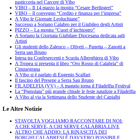
pasticceria nel Carcere di Vibo
VIBO – Il 14 marzo la mostra “Cesare Berlingeri”
VIBO – Il convegno “Credito e finanza per l’impresa”
A Vibo le Giornate Leoluchiane”
Successo a Soriano Calabro per il Giubileo degli Artisti
PIZZO – La mostra “Cuori d’inchiostro”
A Soriano la Giornata Giubilare Diocesana dedicata agli
Artisti
Gli studenti dello Zaleuco – Oliveti – Panetta – Zanotti a
Serra san Bruno
Intesa tra Confesercenti e Scuola Alberghiera di Vibo
A Tropea si presenta il libro “Oro Rosso di Calabria” di
Cinquegrana
A Vibo si è parlato di Eugenio Scalfari
Il fascino del Presepe a Serra San Bruno
FILADELFIA (VV) – A maggio torna il Filadelfia Festival
La “Pignolata” più grande chiude le feste natalizie a Filadelfia
A Vibo al via la Settimana dello Studente del Capialbi
Le Altre Notizie
STAVOLTA VOGLIAMO RACCONTARE DI NOI:
A CHE SERVE, A CHI SERVE CALABRIA.LIVE
ALTRO CHE ADDIO: LA RINASCITA DEI
BORGHI CALABRESI È DAVVERO POSSIBILE