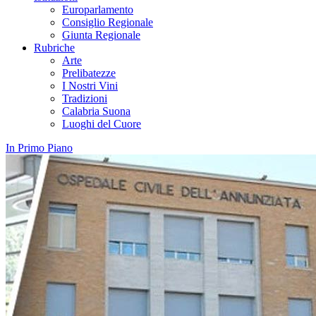
Europarlamento
Consiglio Regionale
Giunta Regionale
Rubriche
Arte
Prelibatezze
I Nostri Vini
Tradizioni
Calabria Suona
Luoghi del Cuore
In Primo Piano