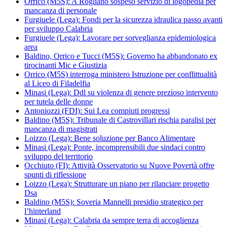
Orrico (M5S): A Rogliano sospeso servizio di logopedia per
mancanza di personale
Furgiuele (Lega): Fondi per la sicurezza idraulica passo avanti
per sviluppo Calabria
Furgiuele (Lega): Lavorare per sorveglianza epidemiologica
area
Baldino, Orrico e Tucci (M5S): Governo ha abbandonato ex
tirocinanti Mic e Giustizia
Orrico (M5S) interroga ministero Istruzione per conflittualità
al Liceo di Filadelfia
Minasi (Lega): Ddl su violenza di genere prezioso intervento
per tutela delle donne
Antoniozzi (FDI): Sui Lea compiuti progressi
Baldino (M5S): Tribunale di Castrovillari rischia paralisi per
mancanza di magistrati
Loizzo (Lega): Bene soluzione per Banco Alimentare
Minasi (Lega): Ponte, incomprensibili due sindaci contro
sviluppo del territorio
Occhiuto (FI): Attività Osservatorio su Nuove Povertà offre
spunti di riflessione
Loizzo (Lega): Strutturare un piano per rilanciare progetto
Dsa
Baldino (M5S): Soveria Mannelli presidio strategico per
l’hinterland
Minasi (Lega): Calabria da sempre terra di accoglienza