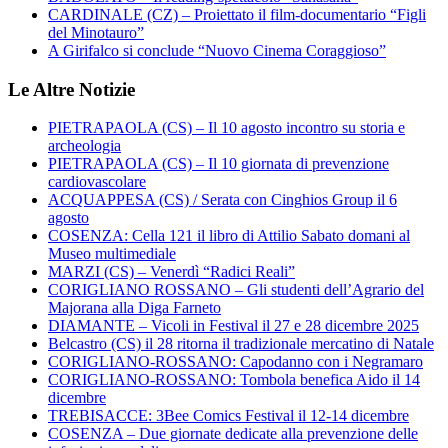
CARDINALE (CZ) – Proiettato il film-documentario “Figli
del Minotauro”
A Girifalco si conclude “Nuovo Cinema Coraggioso”
Le Altre Notizie
PIETRAPAOLA (CS) – Il 10 agosto incontro su storia e
archeologia
PIETRAPAOLA (CS) – Il 10 giornata di prevenzione
cardiovascolare
ACQUAPPESA (CS) / Serata con Cinghios Group il 6
agosto
COSENZA: Cella 121 il libro di Attilio Sabato domani al
Museo multimediale
MARZI (CS) – Venerdì “Radici Reali”
CORIGLIANO ROSSANO – Gli studenti dell’Agrario del
Majorana alla Diga Farneto
DIAMANTE – Vicoli in Festival il 27 e 28 dicembre 2025
Belcastro (CS) il 28 ritorna il tradizionale mercatino di Natale
CORIGLIANO-ROSSANO: Capodanno con i Negramaro
CORIGLIANO-ROSSANO: Tombola benefica Aido il 14
dicembre
TREBISACCE: 3Bee Comics Festival il 12-14 dicembre
COSENZA – Due giornate dedicate alla prevenzione delle