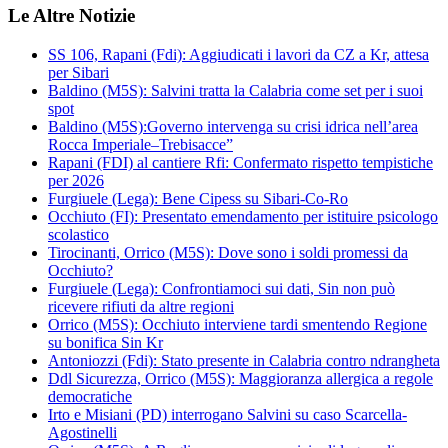
Le Altre Notizie
SS 106, Rapani (Fdi): Aggiudicati i lavori da CZ a Kr, attesa
per Sibari
Baldino (M5S): Salvini tratta la Calabria come set per i suoi
spot
Baldino (M5S):Governo intervenga su crisi idrica nell’area
Rocca Imperiale–Trebisacce”
Rapani (FDI) al cantiere Rfi: Confermato rispetto tempistiche
per 2026
Furgiuele (Lega): Bene Cipess su Sibari-Co-Ro
Occhiuto (FI): Presentato emendamento per istituire psicologo
scolastico
Tirocinanti, Orrico (M5S): Dove sono i soldi promessi da
Occhiuto?
Furgiuele (Lega): Confrontiamoci sui dati, Sin non può
ricevere rifiuti da altre regioni
Orrico (M5S): Occhiuto interviene tardi smentendo Regione
su bonifica Sin Kr
Antoniozzi (Fdi): Stato presente in Calabria contro ndrangheta
Ddl Sicurezza, Orrico (M5S): Maggioranza allergica a regole
democratiche
Irto e Misiani (PD) interrogano Salvini su caso Scarcella-
Agostinelli