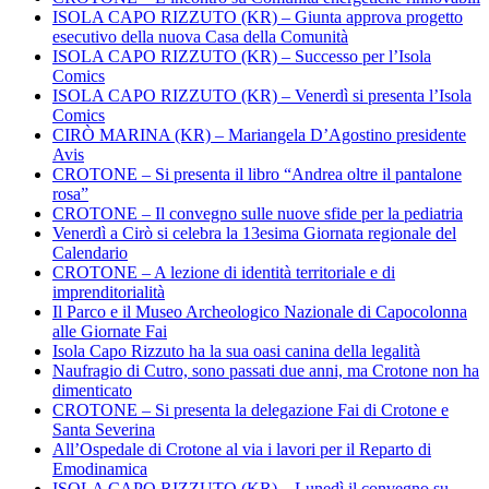
ISOLA CAPO RIZZUTO (KR) – Giunta approva progetto
esecutivo della nuova Casa della Comunità
ISOLA CAPO RIZZUTO (KR) – Successo per l’Isola
Comics
ISOLA CAPO RIZZUTO (KR) – Venerdì si presenta l’Isola
Comics
CIRÒ MARINA (KR) – Mariangela D’Agostino presidente
Avis
CROTONE – Si presenta il libro “Andrea oltre il pantalone
rosa”
CROTONE – Il convegno sulle nuove sfide per la pediatria
Venerdì a Cirò si celebra la 13esima Giornata regionale del
Calendario
CROTONE – A lezione di identità territoriale e di
imprenditorialità
Il Parco e il Museo Archeologico Nazionale di Capocolonna
alle Giornate Fai
Isola Capo Rizzuto ha la sua oasi canina della legalità
Naufragio di Cutro, sono passati due anni, ma Crotone non ha
dimenticato
CROTONE – Si presenta la delegazione Fai di Crotone e
Santa Severina
All’Ospedale di Crotone al via i lavori per il Reparto di
Emodinamica
ISOLA CAPO RIZZUTO (KR) – Lunedì il convegno su