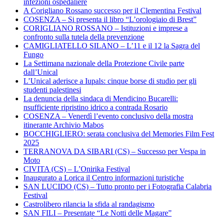
infezioni ospedaliere
A Corigliano Rossano successo per il Clementina Festival
COSENZA – Si presenta il libro “L’orologiaio di Brest”
CORIGLIANO ROSSANO – Istituzioni e imprese a
confronto sulla tutela della prevenzione
CAMIGLIATELLO SILANO – L’11 e il 12 la Sagra del
Fungo
La Settimana nazionale della Protezione Civile parte
dall’Unical
L’Unical aderisce a Iupals: cinque borse di studio per gli
studenti palestinesi
La denuncia della sindaca di Mendicino Bucarelli:
nsufficiente ripristino idrico a contrada Rosario
COSENZA – Venerdì l’evento conclusivo della mostra
itinerante Archivio Mabos
BOCCHIGLIERO: serata conclusiva del Memories Film Fest
2025
TERRANOVA DA SIBARI (CS) – Successo per Vespa in
Moto
CIVITA (CS) – L’Onirika Festival
Inaugurato a Lorica il Centro informazioni turistiche
SAN LUCIDO (CS) – Tutto pronto per i Fotografia Calabria
Festival
Castrolibero rilancia la sfida al randagismo
SAN FILI – Presentate “Le Notti delle Magare”