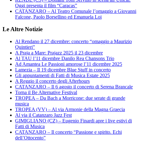
Oggi presenta il film “Caracas”
CATANZARO – Al Teatro Comunale l’omaggio a Giovanni
Falcone, Paolo Borsellino ed Emanuela Loi
Le Altre Notizie
Al Rendano il 27 dicembre: concerto “omaggio a Maurizio
Quintieri”
A Praja a Mare: Prajazz 2025 il 23 dicembre
Al TAU l’11 dicembre Danilo Rea Chansons Trio
Ad Amantea Le Passioni amorose l’11 dicembre 2025
Lamezia – Il 19 dicembre Blue Stuff in concerto
Gli appuntamenti di Fatti di Musica Estate 2025
A Reggio il concerto degli Afterhours
CATANZARO – Il 6 agosto il concerto di Serena Brancale
Torna il Be Alternative Festival
TROPEA – Da Bach a Morricone: due serate di grande
musica
TROPEA (VV) – Al via Armonie della Magna Graecia
Al via il Catanzaro Jazz Fest
GIMIGLIANO (CZ) – Eugenio Finardi apre i live estivi di
Fatti di Musica
CATANZARO – Il concerto “Passione e spirito. Echi
dell’Ottocento”