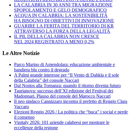
LA CALABRIA IN 30 ANNI TRA MIGRAZIONE
SPOPOLAMENTO E GELO DEMOGRAFICO
ACQUA IN CALABRIA: LA SOSTENIBILITÀ
HA BISOGNO DI OBIETTIVI DI INNOVAZIONE
GUARIRE LA FERITA DEL TERRITORIO DI KR
ATTRAVERSO LA FORZA DELLA LEGALITÀ
IL PIL DELLA CALABRIA NON CRESCE
NEL 2024 REGISTRATO A MENO 0,2%
Le Altre Notizie
Parco Marino di Amendolara: educazione ambientale e
bandiera blu contro il degrado
A Palmi grande interesse per “Il Vento di Dahkla e il sole
della Calabria” del console Naccari
Dal Nostos alla Tornanza: quando il ritorno diventa futuro
Taurianova: successo dell’XI edizione del Festival dei
Madonnari. Plauso del console del Marocco Naccari
Il neo sindaco Cannizzaro incontra il prefetto di Reggio Clara
Vaccaro
Elezioni Reggio 2026 / La politica che “buca” i social e perde
il consenso
Vinitaly 2026: 101 aziende calabresi per mostrare le
eccellenze della regione