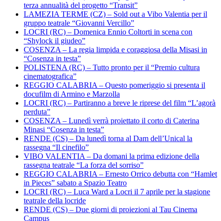
terza annualità del progetto “Transit”
LAMEZIA TERME (CZ) – Sold out a Vibo Valentia per il
gruppo teatrale “Giovanni Vercillo”
LOCRI (RC) – Domenica Ennio Coltorti in scena con
“Shylock il giudeo”
COSENZA – La regia limpida e coraggiosa della Misasi in
“Cosenza in testa”
POLISTENA (RC) – Tutto pronto per il “Premio cultura
cinematografica”
REGGIO CALABRIA – Questo pomeriggio si presenta il
docufilm di Armino e Marzolla
LOCRI (RC) – Partiranno a breve le riprese del film “L’agorà
perduta”
COSENZA – Lunedì verrà proiettato il corto di Caterina
Minasi “Cosenza in testa”
RENDE (CS) – Da lunedì torna al Dam dell’Unical la
rassegna “Il cinefilo”
VIBO VALENTIA – Da domani la prima edizione della
rassegna teatrale “La forza del sorriso”
REGGIO CALABRIA – Ernesto Orrico debutta con “Hamlet
in Pieces” sabato a Spazio Teatro
LOCRI (RC) – Luca Ward a Locri il 7 aprile per la stagione
teatrale della locride
RENDE (CS) – Due giorni di proiezioni al Tau Cinema
Campus