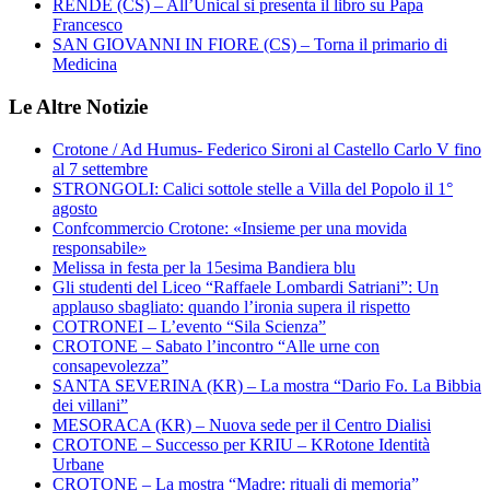
RENDE (CS) – All’Unical si presenta il libro su Papa
Francesco
SAN GIOVANNI IN FIORE (CS) – Torna il primario di
Medicina
Le Altre Notizie
Crotone / Ad Humus- Federico Sironi al Castello Carlo V fino
al 7 settembre
STRONGOLI: Calici sottole stelle a Villa del Popolo il 1°
agosto
Confcommercio Crotone: «Insieme per una movida
responsabile»
Melissa in festa per la 15esima Bandiera blu
Gli studenti del Liceo “Raffaele Lombardi Satriani”: Un
applauso sbagliato: quando l’ironia supera il rispetto
COTRONEI – L’evento “Sila Scienza”
CROTONE – Sabato l’incontro “Alle urne con
consapevolezza”
SANTA SEVERINA (KR) – La mostra “Dario Fo. La Bibbia
dei villani”
MESORACA (KR) – Nuova sede per il Centro Dialisi
CROTONE – Successo per KRIU – KRotone Identità
Urbane
CROTONE – La mostra “Madre: rituali di memoria”