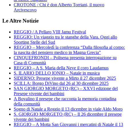
CROTONE / Chi è don Alberto Torriani, il nuovo
Arcivescovo
Le Altre Notizie
REGGIO / A Pellaro VIII Jamu Festival
REGGIO: Un viaggio tra le stanghe della Vara. Oggi allo
Sporting Stelle del Sud
REGGIO – Mercoledì la conferenza “Dalla filosofia al corpo:
la nascita del pensiero medico in Magna Grecia”
CINQUEFRONDI – Polisena presenta interrogazione su
Casa di Comunità
REGGIO – A S. Maria della Neve il coro Laudamus
S. ILARIO DELLO IONIO – Natale in musica
SIDERNO: Presepe vivente a Mirto il 27 dicembre 2025
SCILLA: Borgo DiVino dal 26 al 30 dicembre 2025
SAN GIORGIO MORGETO (RC) – XXVI edizione del
Presepe vivente dei bambini
A Bovalino il presepe che racconta la memoria contadina
della comunità
Sogno di Natale a Reggio il 13 dicembre in viale Aldo Moro
S. GIORGIO MORGETO (RC) – Il 26 dicembre il presepe
vivente dei bambini
REGGIO – A Motta San Giovanni i mercatini di Natale il 13