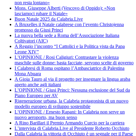
non resta lontano»
Mons. Giuseppe Alberti (Vescovo di Oppido): «Non
lasciamoci rubare il Natale»
Buon Natale 2025 da Calabria.Live
A Bruxelles il Natale calabrese con l’evento Christojenna
promosso da Giusi Princi
La nuova bella sede a Roma dell’Associazione Italiana
Coltivatori (AIC)
A Reggio l’incontro “I Cattolici e la Politica vista da Papa
Leone XIV”
L’OPINIONE / Rosi Caligiuri: Contrastare la violenza
maschile sulle donne: basta facciate, servono scelte di governo
I Calabresi di Roma ospitano l’Ambasciatrice di Palestina
Mona Abuara
A Gioia Tauro al via il progetto per insegnare la lingua araba
aperto anche agli italiani
L’OPINIONE / Giusi Princi: Nessuna esclusione del Sud da
Piano Europeo per AV
Rigenerazione urbana, la Calabria protagonista di un nuovo
modello europeo di sviluppo sostenibile
L’OPINIONE / Ernesto Rapani: In Calabria non serve un
nuovo aeroporto, ma buon senso
A Rino Barillari il Premio Armando Curcio per la carriera
L’intervista di Calabria.Live al Presidente Roberto Occhiuto
Dalla Calabria la vittoria di Occhiuto è un segnale per il Paese