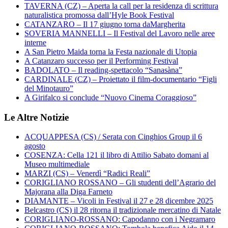
TAVERNA (CZ) – Aperta la call per la residenza di scrittura
naturalistica promossa dall’Hyle Book Festival
CATANZARO – Il 17 giugno torna daMargherita
SOVERIA MANNELLI – Il Festival del Lavoro nelle aree
interne
A San Pietro Maida torna la Festa nazionale di Utopia
A Catanzaro successo per il Performing Festival
BADOLATO – Il reading-spettacolo “Sanasàna”
CARDINALE (CZ) – Proiettato il film-documentario “Figli
del Minotauro”
A Girifalco si conclude “Nuovo Cinema Coraggioso”
Le Altre Notizie
ACQUAPPESA (CS) / Serata con Cinghios Group il 6
agosto
COSENZA: Cella 121 il libro di Attilio Sabato domani al
Museo multimediale
MARZI (CS) – Venerdì “Radici Reali”
CORIGLIANO ROSSANO – Gli studenti dell’Agrario del
Majorana alla Diga Farneto
DIAMANTE – Vicoli in Festival il 27 e 28 dicembre 2025
Belcastro (CS) il 28 ritorna il tradizionale mercatino di Natale
CORIGLIANO-ROSSANO: Capodanno con i Negramaro