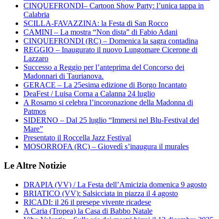
CINQUEFRONDI– Cartoon Show Party: l’unica tappa in
Calabria
SCILLA-FAVAZZINA: la Festa di San Rocco
CAMINI – La mostra “Non dista” di Fabio Adani
CINQUEFRONDI (RC) – Domenica la sagra contadina
REGGIO – Inaugurato il nuovo Lungomare Cicerone di
Lazzaro
Successo a Reggio per l’anteprima del Concorso dei
Madonnari di Taurianova.
GERACE – La 25esima edizione di Borgo Incantato
DeaFest / Luisa Corna a Calanna 24 luglio
A Rosarno si celebra l’incoronazione della Madonna di
Patmos
SIDERNO – Dal 25 luglio “Immersi nel Blu-Festival del
Mare”
Presentato il Roccella Jazz Festival
MOSORROFA (RC) – Giovedì s’inaugura il murales
Le Altre Notizie
DRAPIA (VV) / La Festa dell’Amicizia domenica 9 agosto
BRIATICO (VV): Salsicciata in piazza il 4 agosto
RICADI: il 26 il presepe vivente ricadese
A Caria (Tropea) la Casa di Babbo Natale