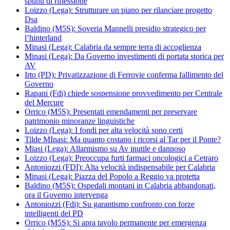
spunti di riflessione
Loizzo (Lega): Strutturare un piano per rilanciare progetto
Dsa
Baldino (M5S): Soveria Mannelli presidio strategico per
l’hinterland
Minasi (Lega): Calabria da sempre terra di accoglienza
Minasi (Lega): Da Governo investimenti di portata storica per
AV
Irto (PD): Privatizzazione di Ferrovie conferma fallimento del
Governo
Rapani (Fdi) chiede sospensione provvedimento per Centrale
del Mercure
Orrico (M5S): Presentati emendamenti per preservare
patrimonio minoranze linguistiche
Loizzo (Lega): I fondi per alta velocità sono certi
Tilde MInasi: Ma quanto costano i ricorsi al Tar per il Ponte?
Miasi (Lega): Allarmismo su Av inutile e dannoso
Loizzo (Lega): Preoccupa furti farmaci oncologici a Cetraro
Antoniozzi (FDI): Alta velocità indispensabile per Calabria
Minasi (Lega): Piazza del Popolo a Reggio va protetta
Baldino (M5S): Ospedali montani in Calabria abbandonati,
ora il Governo intervenga
Antoniozzi (Fdi): Su garantismo confronto con forze
intelligenti del PD
Orrico (M5S): Si apra tavolo permanente per emergenza