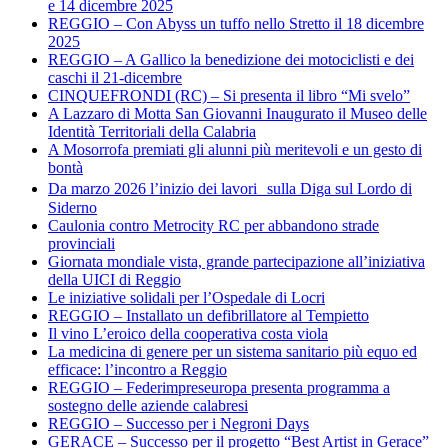
e 14 dicembre 2025
REGGIO – Con Abyss un tuffo nello Stretto il 18 dicembre
2025
REGGIO – A Gallico la benedizione dei motociclisti e dei
caschi il 21-dicembre
CINQUEFRONDI (RC) – Si presenta il libro “Mi svelo”
A Lazzaro di Motta San Giovanni Inaugurato il Museo delle
Identità Territoriali della Calabria
A Mosorrofa premiati gli alunni più meritevoli e un gesto di
bontà
Da marzo 2026 l’inizio dei lavori sulla Diga sul Lordo di
Siderno
Caulonia contro Metrocity RC per abbandono strade
provinciali
Giornata mondiale vista, grande partecipazione all’iniziativa
della UICI di Reggio
Le iniziative solidali per l’Ospedale di Locri
REGGIO – Installato un defibrillatore al Tempietto
Il vino L’eroico della cooperativa costa viola
La medicina di genere per un sistema sanitario più equo ed
efficace: l’incontro a Reggio
REGGIO – Federimpreseuropa presenta programma a
sostegno delle aziende calabresi
REGGIO – Successo per i Negroni Days
GERACE – Successo per il progetto “Best Artist in Gerace”