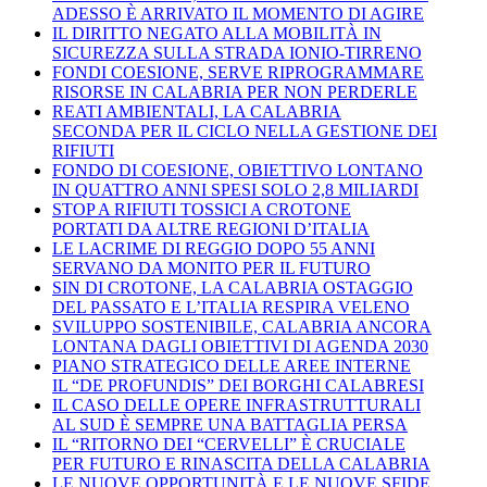
ADESSO È ARRIVATO IL MOMENTO DI AGIRE
IL DIRITTO NEGATO ALLA MOBILITÀ IN
SICUREZZA SULLA STRADA IONIO-TIRRENO
FONDI COESIONE, SERVE RIPROGRAMMARE
RISORSE IN CALABRIA PER NON PERDERLE
REATI AMBIENTALI, LA CALABRIA
SECONDA PER IL CICLO NELLA GESTIONE DEI
RIFIUTI
FONDO DI COESIONE, OBIETTIVO LONTANO
IN QUATTRO ANNI SPESI SOLO 2,8 MILIARDI
STOP A RIFIUTI TOSSICI A CROTONE
PORTATI DA ALTRE REGIONI D’ITALIA
LE LACRIME DI REGGIO DOPO 55 ANNI
SERVANO DA MONITO PER IL FUTURO
SIN DI CROTONE, LA CALABRIA OSTAGGIO
DEL PASSATO E L’ITALIA RESPIRA VELENO
SVILUPPO SOSTENIBILE, CALABRIA ANCORA
LONTANA DAGLI OBIETTIVI DI AGENDA 2030
PIANO STRATEGICO DELLE AREE INTERNE
IL “DE PROFUNDIS” DEI BORGHI CALABRESI
IL CASO DELLE OPERE INFRASTRUTTURALI
AL SUD È SEMPRE UNA BATTAGLIA PERSA
IL “RITORNO DEI “CERVELLI” È CRUCIALE
PER FUTURO E RINASCITA DELLA CALABRIA
LE NUOVE OPPORTUNITÀ E LE NUOVE SFIDE