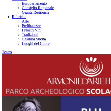
Europarlamento
Consiglio Regionale
Giunta Regionale
Rubriche
Arte
Prelibatezze
I Nostri Vini
Tradizioni
Calabria Suona
Luoghi del Cuore
Teatro