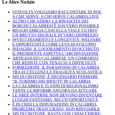
Le Altre Notizie
STAVOLTA VOGLIAMO RACCONTARE DI NOI:
A CHE SERVE, A CHI SERVE CALABRIA.LIVE
ALTRO CHE ADDIO: LA RINASCITA DEI
BORGHI CALABRESI È DAVVERO POSSIBILE
REGGIO EMILIA CANCELLA VIALE CUTRO?
UN BRUTTO SEGNALE DI VERO DISPREZZO
INVECCHIAMENTO E LONGEVITÀ: WELFARE
E OPPORTUNITÀ COME LEVA DI SVILUPPO
INDAGINI, IL LOGORAMENTO DI OCCHIUTO
IL PRESIDENTE ASPETTA L’ARCHIVIAZIONE
ARTIGIANATO CALABRESE, UN COMPARTO
CHE RESISTE CON TENACIA A DIFFICOLTÀ
FORMAZIONE, IL PARADOSSO IN CALABRIA
TRA ECCELLENZA E FRAGILITÀ SCOLASTICA
SIN DI CROTONE, È NECESSARIO FERMARE
“IL TURISMO DEI RIFIUTI” IN CALABRIA
LA CALABRIA E 55 ANNI DI REGIONALISMO
TANTE LE RIFORME ANCORA DA ATTUARE
LE AREE INTERNE NON DEVONO DIVENTARE
LUOGHI FANTASMA, MA UN’OPPORTUNITÀ
È IN CRISI LA DEPURAZIONE IN CALABRIA
PROBLEMA TRASCURATO, NON RINVIABILE
SIN DI CROTONE, BASTA CON CHIACCHIERE: