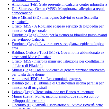
Antoniozzi (Fdi): Stato presente in Calabria contro ndrangheta
Ddl Sicurezza, Orrico (M5S): Maggioranza allergica a regole
democratiche
Irto e Misiani (PD) interrogano Salvini su caso Scarcella-
Agostinelli
Orrico (M5S): A Rogliano sospeso servizio di logopedia per
mancanza di personale
Furgiuele (Lega): Fondi per la sicurezza idraulica passo avanti
per sviluppo Calabria
Furgiuele (Lega): Lavorare per sorveglianza epidemiologica
area
Baldino, Orrico e Tucci (M5S): Governo ha abbandonato ex
tirocinanti Mic e Giustizia
Orrico (M5S) interroga ministero Istruzione per conflittualità
al Liceo di Filadelfia
Minasi (Lega): Ddl su violenza di genere prezioso intervento
per tutela delle donne
Antoniozzi (FDI): Sui Lea compiuti progressi
Baldino (M5S): Tribunale di Castrovillari rischia paralisi per
mancanza di magistrati
Loizzo (Lega): Bene soluzione per Banco Alimentare
Minasi (Lega): Ponte, incomprensibili due sindaci contro
sviluppo del territorio
Occhiuto (FI): Attività Osservatorio su Nuove Povertà offre