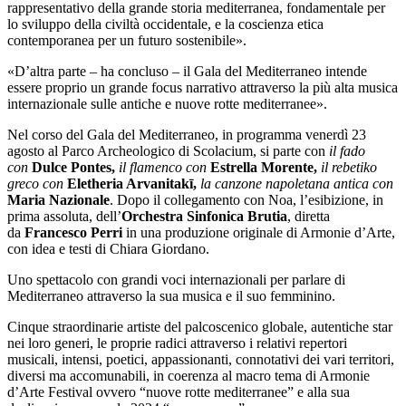
rappresentativo della grande storia mediterranea, fondamentale per
lo sviluppo della civiltà occidentale, e la coscienza etica
contemporanea per un futuro sostenibile».
«D’altra parte – ha concluso – il Gala del Mediterraneo intende
essere proprio un grande focus narrativo attraverso la più alta musica
internazionale sulle antiche e nuove rotte mediterranee».
Nel corso del Gala del Mediterraneo, in programma venerdì 23
agosto al Parco Archeologico di Scolacium, si parte con
il fado
con
Dulce Pontes,
il flamenco con
Estrella Morente,
il rebetiko
greco con
Eletheria Arvanitakī,
la canzone napoletana antica con
Maria Nazionale
. Dopo il collegamento con Noa, l’esibizione, in
prima assoluta, dell’
Orchestra Sinfonica Brutia
, diretta
da
Francesco Perri
in una produzione originale di Armonie d’Arte,
con idea e testi di Chiara Giordano.
Uno spettacolo con grandi voci internazionali per parlare di
Mediterraneo attraverso la sua musica e il suo femminino.
Cinque straordinarie artiste del palcoscenico globale, autentiche star
nei loro generi, le proprie radici attraverso i relativi repertori
musicali, intensi, poetici, appassionanti, connotativi dei vari territori,
diversi ma accomunabili, in coerenza al macro tema di Armonie
d’Arte Festival ovvero “nuove rotte mediterranee” e alla sua