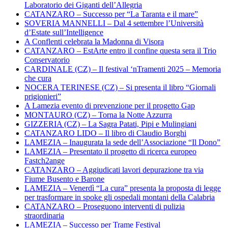
Laboratorio dei Giganti dell’Allegria
CATANZARO – Successo per “La Taranta e il mare”
SOVERIA MANNELLI – Dal 4 settembre l’Università
d’Estate sull’Intelligence
A Conflenti celebrata la Madonna di Visora
CATANZARO – EstArte entro il confine questa sera il Trio
Conservatorio
CARDINALE (CZ) – Il festival ‘nTramenti 2025 – Memoria
che cura
NOCERA TERINESE (CZ) – Si presenta il libro “Giornali
prigionieri”
A Lamezia evento di prevenzione per il progetto Gap
MONTAURO (CZ) – Torna la Notte Azzurra
GIZZERIA (CZ) – La Sagra Patati, Pipi e Mulingiani
CATANZARO LIDO – Il libro di Claudio Borghi
LAMEZIA – Inaugurata la sede dell’Associazione “Il Dono”
LAMEZIA – Presentato il progetto di ricerca europeo
Fastch2ange
CATANZARO – Aggiudicati lavori depurazione tra via
Fiume Busento e Barone
LAMEZIA – Venerdì “La cura” presenta la proposta di legge
per trasformare in spoke gli ospedali montani della Calabria
CATANZARO – Proseguono interventi di pulizia
straordinaria
LAMEZIA – Successo per Trame Festival