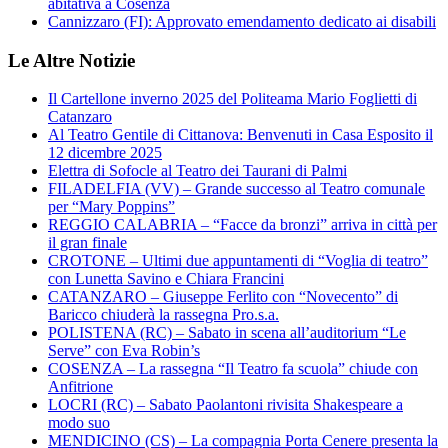
abitativa a Cosenza
Cannizzaro (FI): Approvato emendamento dedicato ai disabili
Le Altre Notizie
Il Cartellone inverno 2025 del Politeama Mario Foglietti di
Catanzaro
Al Teatro Gentile di Cittanova: Benvenuti in Casa Esposito il
12 dicembre 2025
Elettra di Sofocle al Teatro dei Taurani di Palmi
FILADELFIA (VV) – Grande successo al Teatro comunale
per “Mary Poppins”
REGGIO CALABRIA – “Facce da bronzi” arriva in città per
il gran finale
CROTONE – Ultimi due appuntamenti di “Voglia di teatro”
con Lunetta Savino e Chiara Francini
CATANZARO – Giuseppe Ferlito con “Novecento” di
Baricco chiuderà la rassegna Pro.s.a.
POLISTENA (RC) – Sabato in scena all’auditorium “Le
Serve” con Eva Robin’s
COSENZA – La rassegna “Il Teatro fa scuola” chiude con
Anfitrione
LOCRI (RC) – Sabato Paolantoni rivisita Shakespeare a
modo suo
MENDICINO (CS) – La compagnia Porta Cenere presenta la