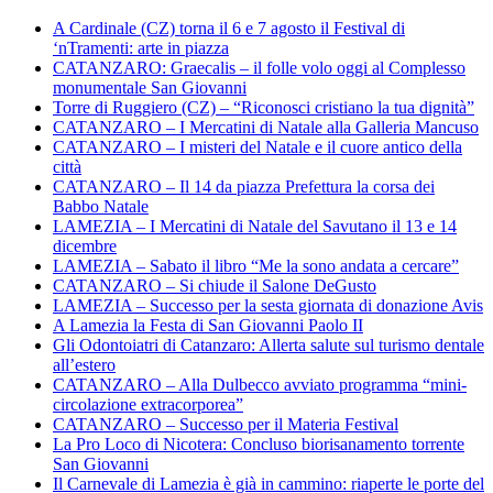
A Cardinale (CZ) torna il 6 e 7 agosto il Festival di
‘nTramenti: arte in piazza
CATANZARO: Graecalis – il folle volo oggi al Complesso
monumentale San Giovanni
Torre di Ruggiero (CZ) – “Riconosci cristiano la tua dignità”
CATANZARO – I Mercatini di Natale alla Galleria Mancuso
CATANZARO – I misteri del Natale e il cuore antico della
città
CATANZARO – Il 14 da piazza Prefettura la corsa dei
Babbo Natale
LAMEZIA – I Mercatini di Natale del Savutano il 13 e 14
dicembre
LAMEZIA – Sabato il libro “Me la sono andata a cercare”
CATANZARO – Si chiude il Salone DeGusto
LAMEZIA – Successo per la sesta giornata di donazione Avis
A Lamezia la Festa di San Giovanni Paolo II
Gli Odontoiatri di Catanzaro: Allerta salute sul turismo dentale
all’estero
CATANZARO – Alla Dulbecco avviato programma “mini-
circolazione extracorporea”
CATANZARO – Successo per il Materia Festival
La Pro Loco di Nicotera: Concluso biorisanamento torrente
San Giovanni
Il Carnevale di Lamezia è già in cammino: riaperte le porte del