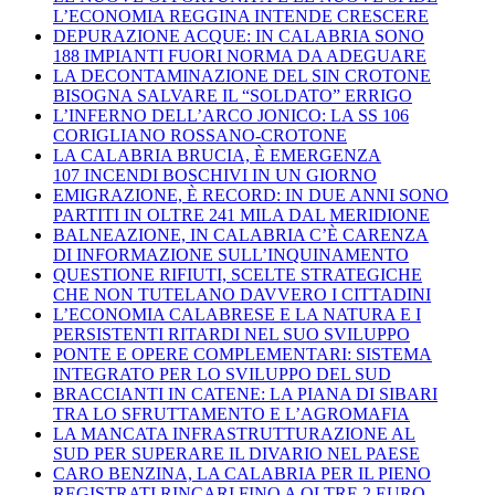
L’ECONOMIA REGGINA INTENDE CRESCERE
DEPURAZIONE ACQUE: IN CALABRIA SONO
188 IMPIANTI FUORI NORMA DA ADEGUARE
LA DECONTAMINAZIONE DEL SIN CROTONE
BISOGNA SALVARE IL “SOLDATO” ERRIGO
L’INFERNO DELL’ARCO JONICO: LA SS 106
CORIGLIANO ROSSANO-CROTONE
LA CALABRIA BRUCIA, È EMERGENZA
107 INCENDI BOSCHIVI IN UN GIORNO
EMIGRAZIONE, È RECORD: IN DUE ANNI SONO
PARTITI IN OLTRE 241 MILA DAL MERIDIONE
BALNEAZIONE, IN CALABRIA C’È CARENZA
DI INFORMAZIONE SULL’INQUINAMENTO
QUESTIONE RIFIUTI, SCELTE STRATEGICHE
CHE NON TUTELANO DAVVERO I CITTADINI
L’ECONOMIA CALABRESE E LA NATURA E I
PERSISTENTI RITARDI NEL SUO SVILUPPO
PONTE E OPERE COMPLEMENTARI: SISTEMA
INTEGRATO PER LO SVILUPPO DEL SUD
BRACCIANTI IN CATENE: LA PIANA DI SIBARI
TRA LO SFRUTTAMENTO E L’AGROMAFIA
LA MANCATA INFRASTRUTTURAZIONE AL
SUD PER SUPERARE IL DIVARIO NEL PAESE
CARO BENZINA, LA CALABRIA PER IL PIENO
REGISTRATI RINCARI FINO A OLTRE 2 EURO