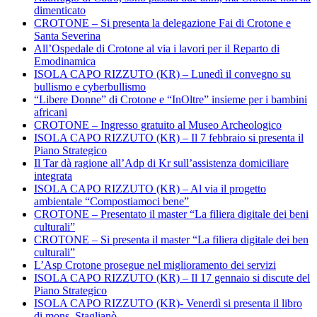
dimenticato
CROTONE – Si presenta la delegazione Fai di Crotone e
Santa Severina
All’Ospedale di Crotone al via i lavori per il Reparto di
Emodinamica
ISOLA CAPO RIZZUTO (KR) – Lunedì il convegno su
bullismo e cyberbullismo
“Libere Donne” di Crotone e “InOltre” insieme per i bambini
africani
CROTONE – Ingresso gratuito al Museo Archeologico
ISOLA CAPO RIZZUTO (KR) – Il 7 febbraio si presenta il
Piano Strategico
Il Tar dà ragione all’Adp di Kr sull’assistenza domiciliare
integrata
ISOLA CAPO RIZZUTO (KR) – Al via il progetto
ambientale “Compostiamoci bene”
CROTONE – Presentato il master “La filiera digitale dei beni
culturali”
CROTONE – Si presenta il master “La filiera digitale dei ben
culturali”
L’Asp Crotone prosegue nel miglioramento dei servizi
ISOLA CAPO RIZZUTO (KR) – Il 17 gennaio si discute del
Piano Strategico
ISOLA CAPO RIZZUTO (KR)- Venerdì si presenta il libro
di mons. Staglianò