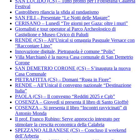
SAN LUCIDO (CS) – Tutto pronto per i Fotografia Calabria
Festival
Castrolibero rilancia la sfida al randagismo
SAN FILI – Presentate “Le Notti delle Magare”
CERISANO – Lunedì “Tre giorni per Gaza: oltre i muri”
Giornalisti e tour operator al Parco Archeologico di
Castiglione e Museo Civico di Paludi
RENDE (CS) – All’Unical si omaggia Pasquale Versace con
“Raccontare Lino”
Innovazione digitale, Pietrapaola è comune “Polis”
Villa Marchianò è la nuova Casa comunale di San Demetrio
Corone
SAN DEMETRIO CORONE (CS) – S’inaugura la nuova
Casa Comunale
PIETRAFITTA (CS) – Domani “Ruga in Fiore”
RENDE – All’Unical il convegno nazionale “Destinazione
Italia”
PAOLA (CS) – Il convegno “Redditi 2025 e Cpb”
COSENZA – Giovedì si presenta il libro di Santo Gioffrè
COSENZA – Si presenta il libro “Incontri ravvicinati” di
Antonio Monda
Il prof. Franco Rubino: Serve approccio integrato per
stimolare la crescita economica della Calabria
SPEZZANO ALBANESE (CS) – Concluso il weekend
dell’Arberia