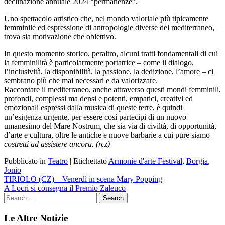
declinazione annuale 2024 “permanenze”.
Uno spettacolo artistico che, nel mondo valoriale più tipicamente
femminile ed espressione di antropologie diverse del mediterraneo,
trova sia motivazione che obiettivo.
In questo momento storico, peraltro, alcuni tratti fondamentali di cui
la femminilità è particolarmente portatrice – come il dialogo,
l’inclusività, la disponibilità, la passione, la dedizione, l’amore – ci
sembrano più che mai necessari e da valorizzare.
Raccontare il mediterraneo, anche attraverso questi mondi femminili,
profondi, complessi ma densi e potenti, empatici, creativi ed
emozionali espressi dalla musica di queste terre, è quindi
un’esigenza urgente, per essere così partecipi di un nuovo
umanesimo del Mare Nostrum, che sia via di civiltà, di opportunità,
d’arte e cultura, oltre le antiche e nuove barbarie a cui pure siamo
costretti ad assistere ancora. (rcz)
Pubblicato in
Teatro
|
Etichettato
Armonie d'arte Festival
,
Borgia
,
Jonio
Navigazione
TIRIOLO (CZ) – Venerdì in scena Mary Popping
A Locri si consegna il Premio Zaleuco
articoli
Le Altre Notizie