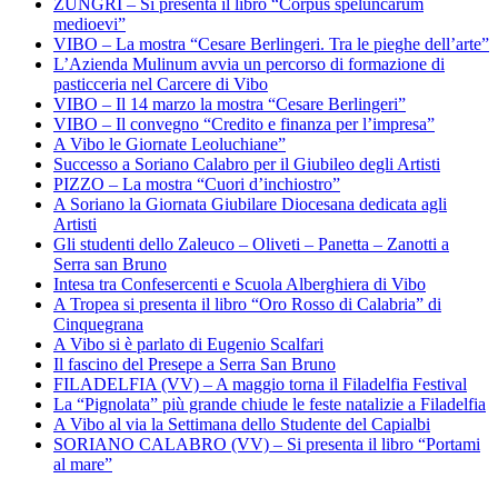
ZUNGRI – Si presenta il libro “Corpus speluncarum
medioevi”
VIBO – La mostra “Cesare Berlingeri. Tra le pieghe dell’arte”
L’Azienda Mulinum avvia un percorso di formazione di
pasticceria nel Carcere di Vibo
VIBO – Il 14 marzo la mostra “Cesare Berlingeri”
VIBO – Il convegno “Credito e finanza per l’impresa”
A Vibo le Giornate Leoluchiane”
Successo a Soriano Calabro per il Giubileo degli Artisti
PIZZO – La mostra “Cuori d’inchiostro”
A Soriano la Giornata Giubilare Diocesana dedicata agli
Artisti
Gli studenti dello Zaleuco – Oliveti – Panetta – Zanotti a
Serra san Bruno
Intesa tra Confesercenti e Scuola Alberghiera di Vibo
A Tropea si presenta il libro “Oro Rosso di Calabria” di
Cinquegrana
A Vibo si è parlato di Eugenio Scalfari
Il fascino del Presepe a Serra San Bruno
FILADELFIA (VV) – A maggio torna il Filadelfia Festival
La “Pignolata” più grande chiude le feste natalizie a Filadelfia
A Vibo al via la Settimana dello Studente del Capialbi
SORIANO CALABRO (VV) – Si presenta il libro “Portami
al mare”