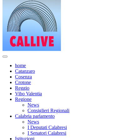
home
Catanzaro
Cosenza
Crotone
Reggio
Vibo Valentia
Regione
News
Consiglieri Regionali
Calabria parlamento
News
I Deputati Calabresi
I Senatori Calabresi
Istituzioni