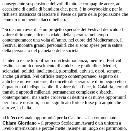
conseguente sospensione dei voli di tutte le compagnie aeree, ad
eccezione di quella
di bandiera che, però, è in overbooking per la
richiesta massiccia di lasciare il Paese da parte della popolazion
e che
teme un imminente attacco bellico.
“Scolacium award” è un progetto speciale del Festival dedicato al
valore dirimente, etico e sociale, della speranza nel tempo
contemporaneo: una volta all’anno, nel cuore del Mediterraneo, il
Festival incontra
g
randi personalità che si sono spese per la salute
della persona o del pianeta o delle società.
L’intento è che loro offrano una testimonianza, mentre il Festival
restituisce un riconoscimento di amicizia e gratitudine.
Medici,
scienziati, politici, intellettuali, giornalisti, attivisti, e poi, sempre,
anche gli artisti.
Nel difficile tempo contemporaneo, segnato da
antiche e nuove barbarie, il concetto di speranza e di impegno etico
è quanto mai indispensabile.
Il valore della Pace, in Calabria, terra di
transiti e approdi millenari, permanenze complesse e sbarchi
contemporanei, ma anche crocevia di destini e di nuove opportunità
per il mare nostrum, ha un significato forte e forse più ampio che
altrove, in Italia.
«Un’eccezionale opportunità per la Calabria
– ha commentato
Chiara Giordano
–
il progetto Scolacium Award è un unicum a
livello internazionale perché mette insieme un luogo del patrimonio,