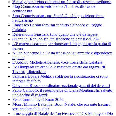
Vinitaly: per il vino calabrese un futuro di crescita e sviluppo
Stop Commissariamento Sanità /1 – L’esultanza del
centrodestra
Stop Commissariamento Sanità /2 – L’opposizione frena
l’entusiasmo
Francesco Cannizzaro: mi candido a sindaco di Reggio
Calabria
Referendum Giustizia: tutto quello che c’è da sapere
80 anni di Repubblica: tre sindache calabresi del 1946
L’8 marzo occasione per rinnovare l’impegno per la parità di
genere
A San Vincenzo La Costa riflessioni su azzardo e dipendenza
digitale
L’Addio / Michele Albanese, voce libera della Calabria
Le Olimpiadi invernali e le mascotte create dai ragazzi di
Taverna, dimenticati
Salvini a Bova e Melito: i soldi per la ricostruzione ci sono,
intervenire subito
Giovanna Russo coordinatore nazionale garanti dei detenuti
Paolo Campolo, il reggino eroe di Crans Montana: ha salvato
una decina di ragazzi
Felice anno nuovo! Buon 2026
Mons. Mimmo Battaglia: Buon Natale: che possiate lasciarvi
sorprendere dalla vita»
Il messaggio di Natale dell’arcivescovo di CZ Maniago: «Dio