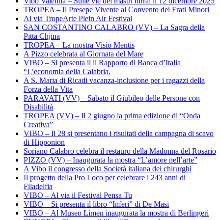
Vibo Valentia – Sulle vie dei mastri birrai il 12 dicembre 2025
TROPEA – Il Presepe Vivente al Convento dei Frati Minori
Al via TropeArte Plein Air Festival
SAN COSTANTINO CALABRO (VV) – La Sagra della
Pitta Chjina
TROPEA – La mostra Visio Mentis
A Pizzo celebrata al Giornata del Mare
VIBO – Si presenta il il Rapporto di Banca d’Italia
“L’economia della Calabria.
A S. Maria di Ricadi vacanza-inclusione per i ragazzi della
Forza della Vita
PARAVATI (VV) – Sabato il Giubileo delle Persone con
Disabilità
TROPEA (VV) – Il 2 giugno la prima edizione di “Onda
Creativa”
VIBO – Il 28 si presentano i risultati della campagna di scavo
di Hipponion
Soriano Calabro celebra il restauro della Madonna del Rosario
PIZZO (VV) – Inaugurata la mostra “L’amore nell’arte”
A Vibo il congresso della Società italiana dei chirurghi
Il progetto della Pro Loco per celebrare i 243 anni di
Filadelfia
VIBO – Al via il Festival Pensa Tu
VIBO – Si presenta il libro “Inferi” di De Masi
VIBO – Al Museo Lìmen inaugurata la mostra di Berlingeri