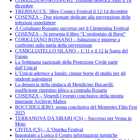
CORIGLIANO-ROSSANO: Tombola benefica Aido il 14
dicembre
TREBISACCE: 3Bee Comics Festival il 12-14 dicembre
COSENZA – Due giornate dedicate alla prevenzione delle
infezioni ospedaliere
A Corigliano Rossano successo per il Clementina Festival
COSENZA – Si presenta il libro “L’orologiaio di Brest”
CORIGLIANO ROSSANO – Istituzioni e imprese a
confronto sulla tutela della prevenzione
CAMIGLIATELLO SILANO – L’11 e il 12 la Sagra del
Fungo
La Settimana nazionale della Protezione Civile parte
dall’Unical
L’Unical aderisce a Iupals: cinque borse di studio per gli
studenti palestinesi
La denuncia della sindaca di Mendicino Bucarelli:
nsufficiente ripristino idrico a contrada Rosario
COSENZA – Venerdì l’evento conclusivo della mostra
itinerante Archivio Mabos
BOCCHIGLIERO: serata conclusiva del Memories Film Fest
2025
TERRANOVA DA SIBARI (CS) – Successo per Vespa in
Moto
CIVITA (CS) – L’Onirika Festival
Inaugurato a Lorica il Centro informazioni turistiche