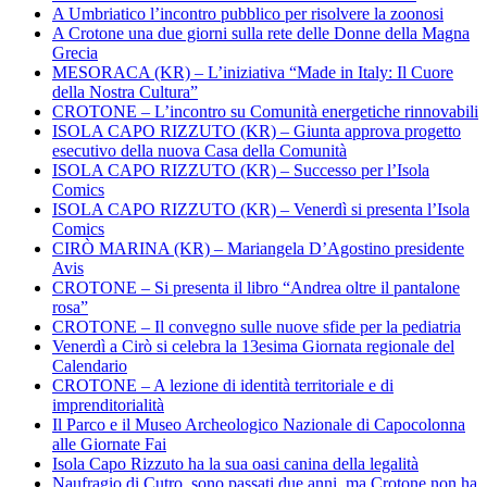
A Umbriatico l’incontro pubblico per risolvere la zoonosi
A Crotone una due giorni sulla rete delle Donne della Magna
Grecia
MESORACA (KR) – L’iniziativa “Made in Italy: Il Cuore
della Nostra Cultura”
CROTONE – L’incontro su Comunità energetiche rinnovabili
ISOLA CAPO RIZZUTO (KR) – Giunta approva progetto
esecutivo della nuova Casa della Comunità
ISOLA CAPO RIZZUTO (KR) – Successo per l’Isola
Comics
ISOLA CAPO RIZZUTO (KR) – Venerdì si presenta l’Isola
Comics
CIRÒ MARINA (KR) – Mariangela D’Agostino presidente
Avis
CROTONE – Si presenta il libro “Andrea oltre il pantalone
rosa”
CROTONE – Il convegno sulle nuove sfide per la pediatria
Venerdì a Cirò si celebra la 13esima Giornata regionale del
Calendario
CROTONE – A lezione di identità territoriale e di
imprenditorialità
Il Parco e il Museo Archeologico Nazionale di Capocolonna
alle Giornate Fai
Isola Capo Rizzuto ha la sua oasi canina della legalità
Naufragio di Cutro, sono passati due anni, ma Crotone non ha