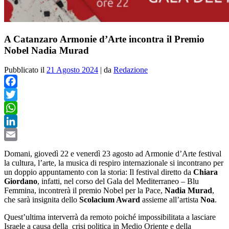
A Catanzaro Armonie d’Arte incontra il Premio
Nobel Nadia Murad
Pubblicato il
21 Agosto 2024
|
da
Redazione
Facebook
Twitter
WhatsApp
LinkedIn
Email
Domani, giovedì 22 e venerdì 23 agosto ad Armonie d’Arte festival
la cultura, l’arte, la musica di respiro internazionale si incontrano per
un doppio appuntamento con la storia: Il festival diretto da
Chiara
Giordano
, infatti, nel corso del Gala del Mediterraneo – Blu
Femmina, incontrerà il premio Nobel per la Pace,
Nadia Murad
,
che sarà insignita dello
Scolacium Award
assieme all’artista
Noa
.
Quest’ultima interverrà da remoto
poiché impossibilitata a lasciare
Israele
a causa della crisi politica in Medio Oriente e della