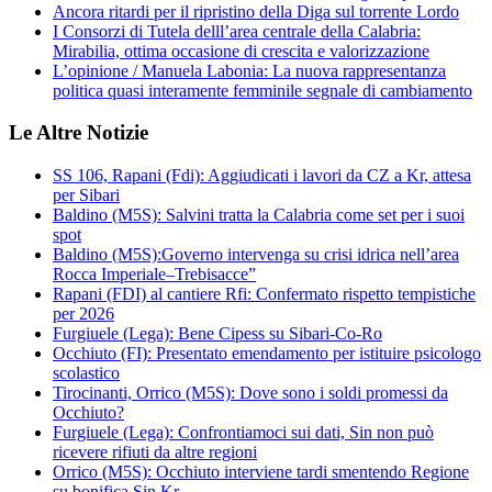
Ancora ritardi per il ripristino della Diga sul torrente Lordo
I Consorzi di Tutela delll’area centrale della Calabria:
Mirabilia, ottima occasione di crescita e valorizzazione
L’opinione / Manuela Labonia: La nuova rappresentanza
politica quasi interamente femminile segnale di cambiamento
Le Altre Notizie
SS 106, Rapani (Fdi): Aggiudicati i lavori da CZ a Kr, attesa
per Sibari
Baldino (M5S): Salvini tratta la Calabria come set per i suoi
spot
Baldino (M5S):Governo intervenga su crisi idrica nell’area
Rocca Imperiale–Trebisacce”
Rapani (FDI) al cantiere Rfi: Confermato rispetto tempistiche
per 2026
Furgiuele (Lega): Bene Cipess su Sibari-Co-Ro
Occhiuto (FI): Presentato emendamento per istituire psicologo
scolastico
Tirocinanti, Orrico (M5S): Dove sono i soldi promessi da
Occhiuto?
Furgiuele (Lega): Confrontiamoci sui dati, Sin non può
ricevere rifiuti da altre regioni
Orrico (M5S): Occhiuto interviene tardi smentendo Regione
su bonifica Sin Kr