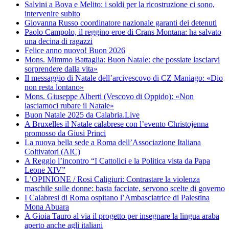
Salvini a Bova e Melito: i soldi per la ricostruzione ci sono,
intervenire subito
Giovanna Russo coordinatore nazionale garanti dei detenuti
Paolo Campolo, il reggino eroe di Crans Montana: ha salvato
una decina di ragazzi
Felice anno nuovo! Buon 2026
Mons. Mimmo Battaglia: Buon Natale: che possiate lasciarvi
sorprendere dalla vita»
Il messaggio di Natale dell’arcivescovo di CZ Maniago: «Dio
non resta lontano»
Mons. Giuseppe Alberti (Vescovo di Oppido): «Non
lasciamoci rubare il Natale»
Buon Natale 2025 da Calabria.Live
A Bruxelles il Natale calabrese con l’evento Christojenna
promosso da Giusi Princi
La nuova bella sede a Roma dell’Associazione Italiana
Coltivatori (AIC)
A Reggio l’incontro “I Cattolici e la Politica vista da Papa
Leone XIV”
L’OPINIONE / Rosi Caligiuri: Contrastare la violenza
maschile sulle donne: basta facciate, servono scelte di governo
I Calabresi di Roma ospitano l’Ambasciatrice di Palestina
Mona Abuara
A Gioia Tauro al via il progetto per insegnare la lingua araba
aperto anche agli italiani