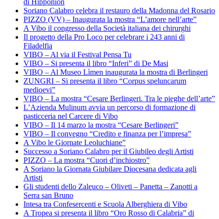
di Hipponion
Soriano Calabro celebra il restauro della Madonna del Rosario
PIZZO (VV) – Inaugurata la mostra “L’amore nell’arte”
A Vibo il congresso della Società italiana dei chirurghi
Il progetto della Pro Loco per celebrare i 243 anni di
Filadelfia
VIBO – Al via il Festival Pensa Tu
VIBO – Si presenta il libro “Inferi” di De Masi
VIBO – Al Museo Lìmen inaugurata la mostra di Berlingeri
ZUNGRI – Si presenta il libro “Corpus speluncarum
medioevi”
VIBO – La mostra “Cesare Berlingeri. Tra le pieghe dell’arte”
L’Azienda Mulinum avvia un percorso di formazione di
pasticceria nel Carcere di Vibo
VIBO – Il 14 marzo la mostra “Cesare Berlingeri”
VIBO – Il convegno “Credito e finanza per l’impresa”
A Vibo le Giornate Leoluchiane”
Successo a Soriano Calabro per il Giubileo degli Artisti
PIZZO – La mostra “Cuori d’inchiostro”
A Soriano la Giornata Giubilare Diocesana dedicata agli
Artisti
Gli studenti dello Zaleuco – Oliveti – Panetta – Zanotti a
Serra san Bruno
Intesa tra Confesercenti e Scuola Alberghiera di Vibo
A Tropea si presenta il libro “Oro Rosso di Calabria” di