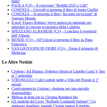
Italia”
PAOLA (CS) – Il convegno “Redditi 2025 e Cpb”
COSENZA – Giovedì si presenta il libro di Santo Gioffrè
COSENZA – Si presenta il libro “Incontri ravvicinati” di
Antonio Monda
Il prof. Franco Rubino: Serve approccio integrato per
stimolare la crescita economica della Calabria
SPEZZANO ALBANESE (CS) – Concluso il weekend
dell’Arberia
RENDE (CS) – All’Unical si presenta il libro su Papa
Francesco
SAN GIOVANNI IN FIORE (CS) – Torna il primario di
Medicina
Le Altre Notizie
Crotone / Ad Humus- Federico Sironi al Castello Carlo V fino
al 7 settembre
STRONGOLI: Calici sottole stelle a Villa del Popolo il 1°
agosto
Confcommercio Crotone: «Insieme per una movida
responsabile»
Melissa in festa per la 15esima Bandiera blu
Gli studenti del Liceo “Raffaele Lombardi Satriani”: Un
applauso sbagliato: quando l’ironia supera il rispetto