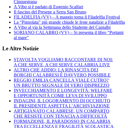
Cinquegrana
A Vibo si è parlato di Eugenio Scalfari
Il fascino del Presepe a Serra San Bruno
FILADELFIA (VV) – A maggio torna il Filadelfia Festival
La “Pignolata” più grande chiude le feste natalizie a Filadelfia
A Vibo al via la Settimana dello Studente del Capialbi
SORIANO CALABRO (VV) – Si presenta il libro “Portami
al mare”
Le Altre Notizie
STAVOLTA VOGLIAMO RACCONTARE DI NOI:
A CHE SERVE, A CHI SERVE CALABRIA.LIVE
ALTRO CHE ADDIO: LA RINASCITA DEI
BORGHI CALABRESI È DAVVERO POSSIBILE
REGGIO EMILIA CANCELLA VIALE CUTRO?
UN BRUTTO SEGNALE DI VERO DISPREZZO
INVECCHIAMENTO E LONGEVITÀ: WELFARE
E OPPORTUNITÀ COME LEVA DI SVILUPPO
INDAGINI, IL LOGORAMENTO DI OCCHIUTO
IL PRESIDENTE ASPETTA L’ARCHIVIAZIONE
ARTIGIANATO CALABRESE, UN COMPARTO
CHE RESISTE CON TENACIA A DIFFICOLTÀ
FORMAZIONE, IL PARADOSSO IN CALABRIA
TRA ECCELLENZA E FRAGILITÀ SCOLASTICA