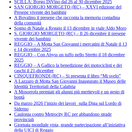
SCILLA: Borgo DiVino dal 26 al 30 dicembre 2025
SAN GIORGIO MORGETO (RC) – XXVI edizione del
Presepe vivente dei bambini
A Bovalino il presepe che racconta la memoria contadina
della comunità
Sogno di Natale a Reggio il 13 dicembre in viale Aldo Moro
S. GIORGIO MORGETO (RC) – Il 26 dicembre il presepe
vivente dei bambini
REGGIO – A Motta San Giovanni i mercatini di Natale il 13
e 14 dicembre 2025
REGGIO – Con Abyss un tuffo nello Stretto il 18 dicembre
2025
REGGIO – A Gallico la benedizione dei motociclisti e dei
caschi il 21-dicembre
CINQUEFRONDI (RC) – Si presenta il libro “Mi svelo”
A Lazzaro di Motta San Giovanni Inaugurato il Museo delle
Identità Territoriali della Calabria
A Mosorrofa premiati gli alunni più meritevoli e un gesto di
bontà
Da marzo 2026 l’inizio dei lavori sulla Diga sul Lordo di
Siderno
Caulonia contro Metrocity RC per abbandono strade
provinciali
Giornata mondiale vista, grande partecipazione all’iniziativa
della UICI di Reggio