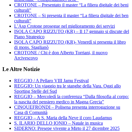
CROTONE – Presentato il master “La filiera digitale dei beni
culturali”
CROTONE – Si presenta il master “La filiera digitale dei ben
culturali”
L’Asp Crotone prosegue nel miglioramento dei servizi
ISOLA CAPO RIZZUTO (KR) – Il 17 gennaio si discute del
Piano Strategico
ISOLA CAPO RIZZUTO (KR)- Venerdì si presenta il libro
di mons. Staglianò
CROTONE / Chi è don Alberto Torriani, il nuovo
Arcivescovo
Le Altre Notizie
REGGIO / A Pellaro VIII Jamu Festival
REGGIO: Un viaggio tra le stanghe della Vara. Oggi allo
Sporting Stelle del Sud
REGGIO – Mercoledì la conferenza “Dalla filosofia al corpo:
la nascita del pensiero medico in Magna Grecia”
CINQUEFRONDI – Polisena presenta interrogazione su
Casa di Comunità
REGGIO – A S. Maria della Neve il coro Laudamus
S. ILARIO DELLO IONIO – Natale in musica
SIDERNO: Presepe vivente a Mirto il 27 dicembre 2025