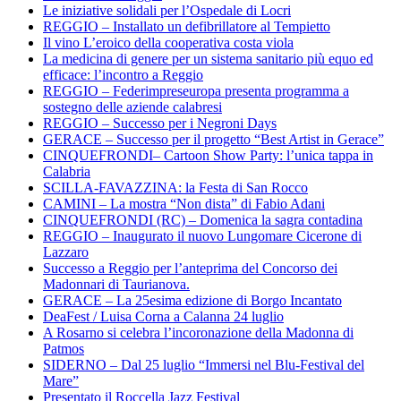
Le iniziative solidali per l’Ospedale di Locri
REGGIO – Installato un defibrillatore al Tempietto
Il vino L’eroico della cooperativa costa viola
La medicina di genere per un sistema sanitario più equo ed
efficace: l’incontro a Reggio
REGGIO – Federimpreseuropa presenta programma a
sostegno delle aziende calabresi
REGGIO – Successo per i Negroni Days
GERACE – Successo per il progetto “Best Artist in Gerace”
CINQUEFRONDI– Cartoon Show Party: l’unica tappa in
Calabria
SCILLA-FAVAZZINA: la Festa di San Rocco
CAMINI – La mostra “Non dista” di Fabio Adani
CINQUEFRONDI (RC) – Domenica la sagra contadina
REGGIO – Inaugurato il nuovo Lungomare Cicerone di
Lazzaro
Successo a Reggio per l’anteprima del Concorso dei
Madonnari di Taurianova.
GERACE – La 25esima edizione di Borgo Incantato
DeaFest / Luisa Corna a Calanna 24 luglio
A Rosarno si celebra l’incoronazione della Madonna di
Patmos
SIDERNO – Dal 25 luglio “Immersi nel Blu-Festival del
Mare”
Presentato il Roccella Jazz Festival