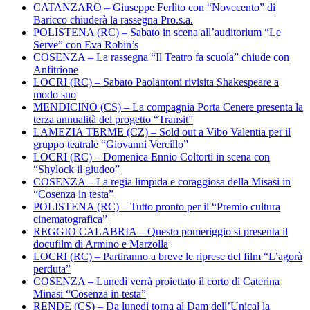
CATANZARO – Giuseppe Ferlito con “Novecento” di
Baricco chiuderà la rassegna Pro.s.a.
POLISTENA (RC) – Sabato in scena all’auditorium “Le
Serve” con Eva Robin’s
COSENZA – La rassegna “Il Teatro fa scuola” chiude con
Anfitrione
LOCRI (RC) – Sabato Paolantoni rivisita Shakespeare a
modo suo
MENDICINO (CS) – La compagnia Porta Cenere presenta la
terza annualità del progetto “Transit”
LAMEZIA TERME (CZ) – Sold out a Vibo Valentia per il
gruppo teatrale “Giovanni Vercillo”
LOCRI (RC) – Domenica Ennio Coltorti in scena con
“Shylock il giudeo”
COSENZA – La regia limpida e coraggiosa della Misasi in
“Cosenza in testa”
POLISTENA (RC) – Tutto pronto per il “Premio cultura
cinematografica”
REGGIO CALABRIA – Questo pomeriggio si presenta il
docufilm di Armino e Marzolla
LOCRI (RC) – Partiranno a breve le riprese del film “L’agorà
perduta”
COSENZA – Lunedì verrà proiettato il corto di Caterina
Minasi “Cosenza in testa”
RENDE (CS) – Da lunedì torna al Dam dell’Unical la