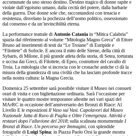
accomunate da uno stesso destino. Destino tragico di donne rapite e
violate dall’egoismo umano, dalla cecità del potere, dalla barbarie
della guerra. Due donne sole che, raccontandosi con tenacia e
resistenza, disvelano la pochezza dell’uomo politico, ossessionato
dal consenso e da un’invincibilità eterna.
La performance teatrale di
Antonio Catania
in “Mitica Calabria”
spazia dal riferimento al volume “Mitologia Magno Greca” di Ettore
Bruno ad inserimenti di testi da “Le Troiane” di Euripide e
“Filottete” di Sofocle. E ancora il mito delle Sirene, della città di
Sybaris, di Milone, il più grande atleta della storia, di Setea, torturata
e uccisa dai Greci, di Filottete, di Epeo, costruttore del cavallo di
Troia. La mitologia che si incrocia con le cronache antiche ci dà la
misura della grandezza di una civiltà che ha lasciato profonde tracce
nella nostra cultura: la Magna Grecia.
Domenica 25 settembre sarà possibile visitare il Museo nei consueti
orari di visita e con bigliettazione ordinaria. Sarà l’occasione per
visitare le quattro mostre temporanee allestite nei vari spazi del
MArRC in occasione dell’anniversario dei Bronzi di Riace: Al
Livello E le esposizioni
Il Vaso sui Vasi. Capolavori dal Museo
Nazionale Jatta di Ruvo di Puglia
e
Oltre l’emergenza. Attività e
restauri dopo l’alluvione del 2018
; sulla scalinata monumentale
I
Bronzi di Riace. Un percorso per Immagini
, con splendide
fotografie di
Luigi Spina
; in Piazza Paolo Orsi la grande mostra