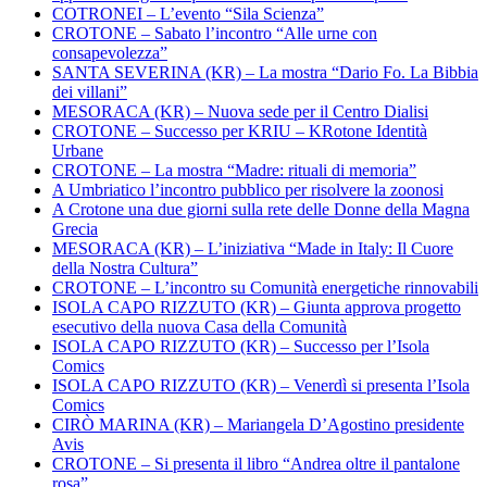
COTRONEI – L’evento “Sila Scienza”
CROTONE – Sabato l’incontro “Alle urne con
consapevolezza”
SANTA SEVERINA (KR) – La mostra “Dario Fo. La Bibbia
dei villani”
MESORACA (KR) – Nuova sede per il Centro Dialisi
CROTONE – Successo per KRIU – KRotone Identità
Urbane
CROTONE – La mostra “Madre: rituali di memoria”
A Umbriatico l’incontro pubblico per risolvere la zoonosi
A Crotone una due giorni sulla rete delle Donne della Magna
Grecia
MESORACA (KR) – L’iniziativa “Made in Italy: Il Cuore
della Nostra Cultura”
CROTONE – L’incontro su Comunità energetiche rinnovabili
ISOLA CAPO RIZZUTO (KR) – Giunta approva progetto
esecutivo della nuova Casa della Comunità
ISOLA CAPO RIZZUTO (KR) – Successo per l’Isola
Comics
ISOLA CAPO RIZZUTO (KR) – Venerdì si presenta l’Isola
Comics
CIRÒ MARINA (KR) – Mariangela D’Agostino presidente
Avis
CROTONE – Si presenta il libro “Andrea oltre il pantalone
rosa”