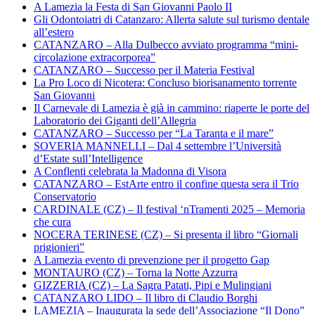
A Lamezia la Festa di San Giovanni Paolo II
Gli Odontoiatri di Catanzaro: Allerta salute sul turismo dentale
all’estero
CATANZARO – Alla Dulbecco avviato programma “mini-
circolazione extracorporea”
CATANZARO – Successo per il Materia Festival
La Pro Loco di Nicotera: Concluso biorisanamento torrente
San Giovanni
Il Carnevale di Lamezia è già in cammino: riaperte le porte del
Laboratorio dei Giganti dell’Allegria
CATANZARO – Successo per “La Taranta e il mare”
SOVERIA MANNELLI – Dal 4 settembre l’Università
d’Estate sull’Intelligence
A Conflenti celebrata la Madonna di Visora
CATANZARO – EstArte entro il confine questa sera il Trio
Conservatorio
CARDINALE (CZ) – Il festival ‘nTramenti 2025 – Memoria
che cura
NOCERA TERINESE (CZ) – Si presenta il libro “Giornali
prigionieri”
A Lamezia evento di prevenzione per il progetto Gap
MONTAURO (CZ) – Torna la Notte Azzurra
GIZZERIA (CZ) – La Sagra Patati, Pipi e Mulingiani
CATANZARO LIDO – Il libro di Claudio Borghi
LAMEZIA – Inaugurata la sede dell’Associazione “Il Dono”