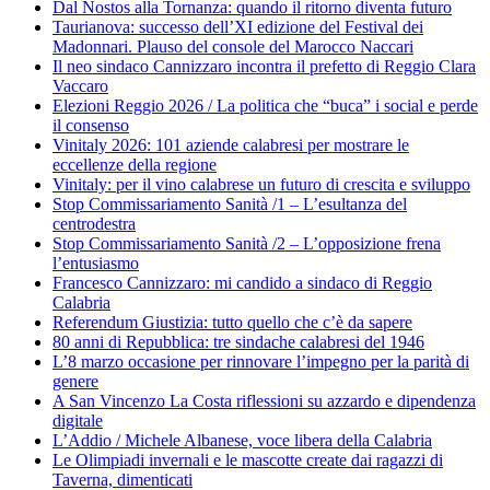
Dal Nostos alla Tornanza: quando il ritorno diventa futuro
Taurianova: successo dell’XI edizione del Festival dei
Madonnari. Plauso del console del Marocco Naccari
Il neo sindaco Cannizzaro incontra il prefetto di Reggio Clara
Vaccaro
Elezioni Reggio 2026 / La politica che “buca” i social e perde
il consenso
Vinitaly 2026: 101 aziende calabresi per mostrare le
eccellenze della regione
Vinitaly: per il vino calabrese un futuro di crescita e sviluppo
Stop Commissariamento Sanità /1 – L’esultanza del
centrodestra
Stop Commissariamento Sanità /2 – L’opposizione frena
l’entusiasmo
Francesco Cannizzaro: mi candido a sindaco di Reggio
Calabria
Referendum Giustizia: tutto quello che c’è da sapere
80 anni di Repubblica: tre sindache calabresi del 1946
L’8 marzo occasione per rinnovare l’impegno per la parità di
genere
A San Vincenzo La Costa riflessioni su azzardo e dipendenza
digitale
L’Addio / Michele Albanese, voce libera della Calabria
Le Olimpiadi invernali e le mascotte create dai ragazzi di
Taverna, dimenticati