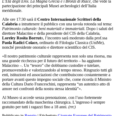
L’Età degli Eroi. La Magna Grecia e i Bronzi di Riace,
che vede la
partecipazione dei principali Musei archeologici dell’Italia
meridionale.
Alle ore 17:30 sarà il
Centro Internazionale Scrittori della
Calabria
a intrattenere il pubblico con una tavola rotonda sul tema:
Patrimonio culturale: beni materiali e immateriali
. Dopo i saluti del
direttore Malacrino e della presidente del CIS della Calabria,
Loreley Rosita Borrut
o, l’incontro sarà moderato dalla prof.ssa
Paola Radici Colace,
ordinario di Filologia Classica (UniMe),
nonché presidente onorario e direttore scientifico del CIS.
«Il nostro patrimonio culturale rappresenta non solo una risorsa, ma
una grande ricchezza per il futuro del territorio – ha aggiunto
Malacrino –. Un “tesoro” che dobbiamo custodire e tutelare,
promuovendolo e valorizzandolo al tempo stesso. Ringrazio tutti gli
enti, istituzioni ed associazioni che contribuiscono costantemente a
portare avanti questo impegno sociale che, come ricorda il Ministro
della Cultura Dario Franceschini, rappresenta “un autentico atto di
amore nei confronti della nostra stessa identità”».
Al Museo si accede senza prenotazione, con l’uso fortemente
raccomandato della mascherina chirurgica. L’ingresso è sempre
gratuito per tutti i ragazzi fino a 18 anni.
(rrc)
Pubblicato in
Reggio
|
Etichettato
Giornate Europee del Patrimonio