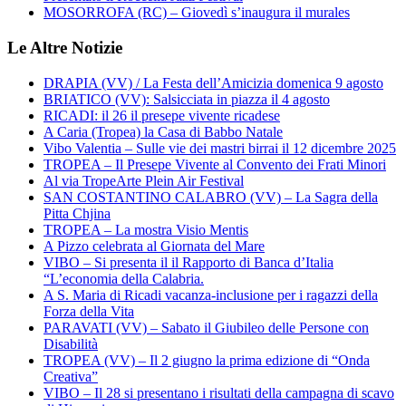
MOSORROFA (RC) – Giovedì s’inaugura il murales
Le Altre Notizie
DRAPIA (VV) / La Festa dell’Amicizia domenica 9 agosto
BRIATICO (VV): Salsicciata in piazza il 4 agosto
RICADI: il 26 il presepe vivente ricadese
A Caria (Tropea) la Casa di Babbo Natale
Vibo Valentia – Sulle vie dei mastri birrai il 12 dicembre 2025
TROPEA – Il Presepe Vivente al Convento dei Frati Minori
Al via TropeArte Plein Air Festival
SAN COSTANTINO CALABRO (VV) – La Sagra della
Pitta Chjina
TROPEA – La mostra Visio Mentis
A Pizzo celebrata al Giornata del Mare
VIBO – Si presenta il il Rapporto di Banca d’Italia
“L’economia della Calabria.
A S. Maria di Ricadi vacanza-inclusione per i ragazzi della
Forza della Vita
PARAVATI (VV) – Sabato il Giubileo delle Persone con
Disabilità
TROPEA (VV) – Il 2 giugno la prima edizione di “Onda
Creativa”
VIBO – Il 28 si presentano i risultati della campagna di scavo