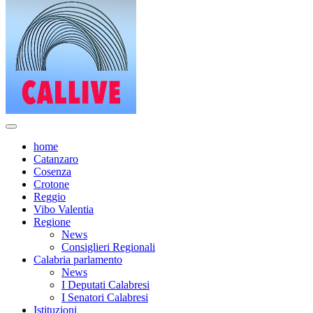
home
Catanzaro
Cosenza
Crotone
Reggio
Vibo Valentia
Regione
News
Consiglieri Regionali
Calabria parlamento
News
I Deputati Calabresi
I Senatori Calabresi
Istituzioni