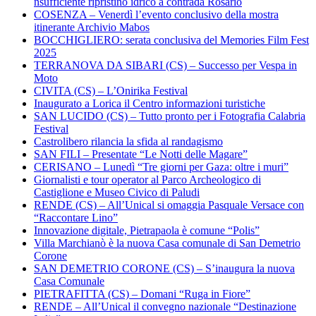
nsufficiente ripristino idrico a contrada Rosario
COSENZA – Venerdì l’evento conclusivo della mostra
itinerante Archivio Mabos
BOCCHIGLIERO: serata conclusiva del Memories Film Fest
2025
TERRANOVA DA SIBARI (CS) – Successo per Vespa in
Moto
CIVITA (CS) – L’Onirika Festival
Inaugurato a Lorica il Centro informazioni turistiche
SAN LUCIDO (CS) – Tutto pronto per i Fotografia Calabria
Festival
Castrolibero rilancia la sfida al randagismo
SAN FILI – Presentate “Le Notti delle Magare”
CERISANO – Lunedì “Tre giorni per Gaza: oltre i muri”
Giornalisti e tour operator al Parco Archeologico di
Castiglione e Museo Civico di Paludi
RENDE (CS) – All’Unical si omaggia Pasquale Versace con
“Raccontare Lino”
Innovazione digitale, Pietrapaola è comune “Polis”
Villa Marchianò è la nuova Casa comunale di San Demetrio
Corone
SAN DEMETRIO CORONE (CS) – S’inaugura la nuova
Casa Comunale
PIETRAFITTA (CS) – Domani “Ruga in Fiore”
RENDE – All’Unical il convegno nazionale “Destinazione