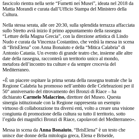
fascicolo rientra nella serie “Fumetti nei Musei”, ideata nel 2018 da
Mattia Morandi e curata dall’Ufficio Stampa del Ministero della
Cultura.
Nella stessa serata, alle ore 20:30, sulla splendida terrazza affacciata
sullo Stretto avrà inizio il primo appuntamento della rassegna
“Letture della Magna Grecia”, con la direzione artistica di Lindo
Nudo e curata da Vincenza Costantino, che vedrà la messa in scena
di “BrisElena” con Anna Bonaiuto e della “Mitica Calabria” di
Antonio Catania. Un evento di grande teatro che, insieme alle altre
date della rassegna, racconterà un territorio unico al mondo,
metafora dell’incontro tra culture e da sempre crocevia del
Mediterraneo.
«È un piacere ospitare la prima serata della rassegna teatrale che la
Regione Calabria ha promosso nell’ambito delle Celebrazioni per il
50° anniversario del ritrovamento dei Bronzi di Riace – ha
dichiarato
Carmelo Malacrino,
direttore del Museo. Questa
sinergia istituzionale con la Regione rappresenta un esempio
virtuoso di collaborazione tra diversi enti, volto a creare una visione
congiunta di promozione della cultura su tutto il territorio, sotto
l’egida dei magnifici Bronzi di Riace, capolavori del Mediterraneo».
Messa in scena da
Anna Bonaiuto
, “BrisElena” è un testo che
unisce due donne della mitologia greca, Elena e Briseide,