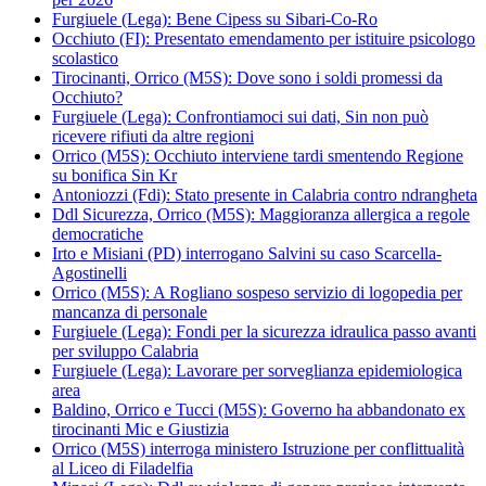
Furgiuele (Lega): Bene Cipess su Sibari-Co-Ro
Occhiuto (FI): Presentato emendamento per istituire psicologo
scolastico
Tirocinanti, Orrico (M5S): Dove sono i soldi promessi da
Occhiuto?
Furgiuele (Lega): Confrontiamoci sui dati, Sin non può
ricevere rifiuti da altre regioni
Orrico (M5S): Occhiuto interviene tardi smentendo Regione
su bonifica Sin Kr
Antoniozzi (Fdi): Stato presente in Calabria contro ndrangheta
Ddl Sicurezza, Orrico (M5S): Maggioranza allergica a regole
democratiche
Irto e Misiani (PD) interrogano Salvini su caso Scarcella-
Agostinelli
Orrico (M5S): A Rogliano sospeso servizio di logopedia per
mancanza di personale
Furgiuele (Lega): Fondi per la sicurezza idraulica passo avanti
per sviluppo Calabria
Furgiuele (Lega): Lavorare per sorveglianza epidemiologica
area
Baldino, Orrico e Tucci (M5S): Governo ha abbandonato ex
tirocinanti Mic e Giustizia
Orrico (M5S) interroga ministero Istruzione per conflittualità
al Liceo di Filadelfia