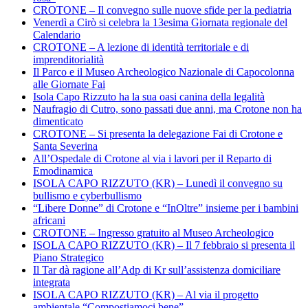
CROTONE – Il convegno sulle nuove sfide per la pediatria
Venerdì a Cirò si celebra la 13esima Giornata regionale del
Calendario
CROTONE – A lezione di identità territoriale e di
imprenditorialità
Il Parco e il Museo Archeologico Nazionale di Capocolonna
alle Giornate Fai
Isola Capo Rizzuto ha la sua oasi canina della legalità
Naufragio di Cutro, sono passati due anni, ma Crotone non ha
dimenticato
CROTONE – Si presenta la delegazione Fai di Crotone e
Santa Severina
All’Ospedale di Crotone al via i lavori per il Reparto di
Emodinamica
ISOLA CAPO RIZZUTO (KR) – Lunedì il convegno su
bullismo e cyberbullismo
“Libere Donne” di Crotone e “InOltre” insieme per i bambini
africani
CROTONE – Ingresso gratuito al Museo Archeologico
ISOLA CAPO RIZZUTO (KR) – Il 7 febbraio si presenta il
Piano Strategico
Il Tar dà ragione all’Adp di Kr sull’assistenza domiciliare
integrata
ISOLA CAPO RIZZUTO (KR) – Al via il progetto
ambientale “Compostiamoci bene”