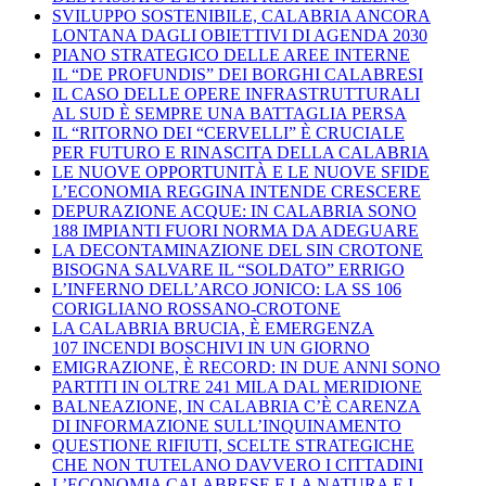
SVILUPPO SOSTENIBILE, CALABRIA ANCORA
LONTANA DAGLI OBIETTIVI DI AGENDA 2030
PIANO STRATEGICO DELLE AREE INTERNE
IL “DE PROFUNDIS” DEI BORGHI CALABRESI
IL CASO DELLE OPERE INFRASTRUTTURALI
AL SUD È SEMPRE UNA BATTAGLIA PERSA
IL “RITORNO DEI “CERVELLI” È CRUCIALE
PER FUTURO E RINASCITA DELLA CALABRIA
LE NUOVE OPPORTUNITÀ E LE NUOVE SFIDE
L’ECONOMIA REGGINA INTENDE CRESCERE
DEPURAZIONE ACQUE: IN CALABRIA SONO
188 IMPIANTI FUORI NORMA DA ADEGUARE
LA DECONTAMINAZIONE DEL SIN CROTONE
BISOGNA SALVARE IL “SOLDATO” ERRIGO
L’INFERNO DELL’ARCO JONICO: LA SS 106
CORIGLIANO ROSSANO-CROTONE
LA CALABRIA BRUCIA, È EMERGENZA
107 INCENDI BOSCHIVI IN UN GIORNO
EMIGRAZIONE, È RECORD: IN DUE ANNI SONO
PARTITI IN OLTRE 241 MILA DAL MERIDIONE
BALNEAZIONE, IN CALABRIA C’È CARENZA
DI INFORMAZIONE SULL’INQUINAMENTO
QUESTIONE RIFIUTI, SCELTE STRATEGICHE
CHE NON TUTELANO DAVVERO I CITTADINI
L’ECONOMIA CALABRESE E LA NATURA E I