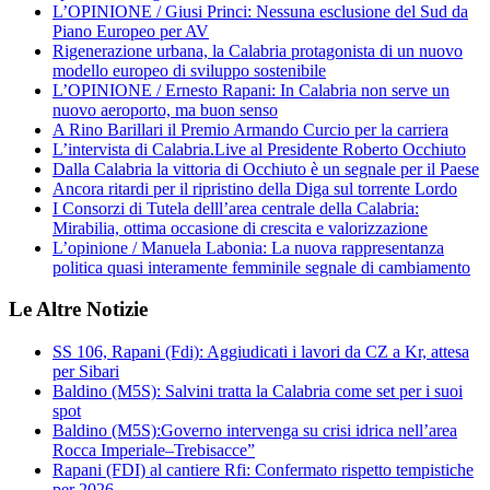
L’OPINIONE / Giusi Princi: Nessuna esclusione del Sud da
Piano Europeo per AV
Rigenerazione urbana, la Calabria protagonista di un nuovo
modello europeo di sviluppo sostenibile
L’OPINIONE / Ernesto Rapani: In Calabria non serve un
nuovo aeroporto, ma buon senso
A Rino Barillari il Premio Armando Curcio per la carriera
L’intervista di Calabria.Live al Presidente Roberto Occhiuto
Dalla Calabria la vittoria di Occhiuto è un segnale per il Paese
Ancora ritardi per il ripristino della Diga sul torrente Lordo
I Consorzi di Tutela delll’area centrale della Calabria:
Mirabilia, ottima occasione di crescita e valorizzazione
L’opinione / Manuela Labonia: La nuova rappresentanza
politica quasi interamente femminile segnale di cambiamento
Le Altre Notizie
SS 106, Rapani (Fdi): Aggiudicati i lavori da CZ a Kr, attesa
per Sibari
Baldino (M5S): Salvini tratta la Calabria come set per i suoi
spot
Baldino (M5S):Governo intervenga su crisi idrica nell’area
Rocca Imperiale–Trebisacce”
Rapani (FDI) al cantiere Rfi: Confermato rispetto tempistiche
per 2026