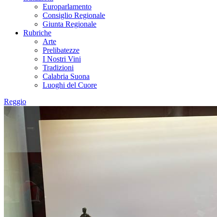
Europarlamento
Consiglio Regionale
Giunta Regionale
Rubriche
Arte
Prelibatezze
I Nostri Vini
Tradizioni
Calabria Suona
Luoghi del Cuore
Reggio