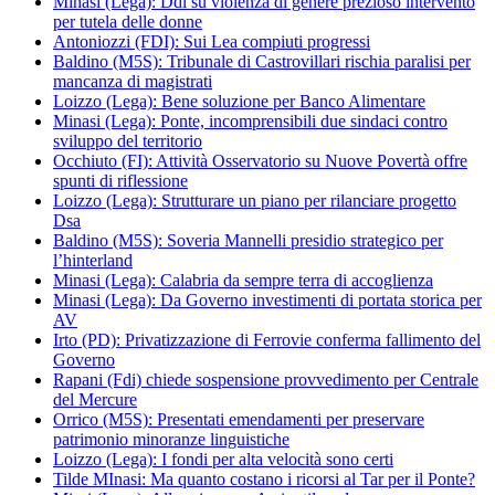
Minasi (Lega): Ddl su violenza di genere prezioso intervento
per tutela delle donne
Antoniozzi (FDI): Sui Lea compiuti progressi
Baldino (M5S): Tribunale di Castrovillari rischia paralisi per
mancanza di magistrati
Loizzo (Lega): Bene soluzione per Banco Alimentare
Minasi (Lega): Ponte, incomprensibili due sindaci contro
sviluppo del territorio
Occhiuto (FI): Attività Osservatorio su Nuove Povertà offre
spunti di riflessione
Loizzo (Lega): Strutturare un piano per rilanciare progetto
Dsa
Baldino (M5S): Soveria Mannelli presidio strategico per
l’hinterland
Minasi (Lega): Calabria da sempre terra di accoglienza
Minasi (Lega): Da Governo investimenti di portata storica per
AV
Irto (PD): Privatizzazione di Ferrovie conferma fallimento del
Governo
Rapani (Fdi) chiede sospensione provvedimento per Centrale
del Mercure
Orrico (M5S): Presentati emendamenti per preservare
patrimonio minoranze linguistiche
Loizzo (Lega): I fondi per alta velocità sono certi
Tilde MInasi: Ma quanto costano i ricorsi al Tar per il Ponte?