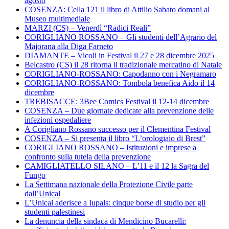
agosto
COSENZA: Cella 121 il libro di Attilio Sabato domani al
Museo multimediale
MARZI (CS) – Venerdì “Radici Reali”
CORIGLIANO ROSSANO – Gli studenti dell’Agrario del
Majorana alla Diga Farneto
DIAMANTE – Vicoli in Festival il 27 e 28 dicembre 2025
Belcastro (CS) il 28 ritorna il tradizionale mercatino di Natale
CORIGLIANO-ROSSANO: Capodanno con i Negramaro
CORIGLIANO-ROSSANO: Tombola benefica Aido il 14
dicembre
TREBISACCE: 3Bee Comics Festival il 12-14 dicembre
COSENZA – Due giornate dedicate alla prevenzione delle
infezioni ospedaliere
A Corigliano Rossano successo per il Clementina Festival
COSENZA – Si presenta il libro “L’orologiaio di Brest”
CORIGLIANO ROSSANO – Istituzioni e imprese a
confronto sulla tutela della prevenzione
CAMIGLIATELLO SILANO – L’11 e il 12 la Sagra del
Fungo
La Settimana nazionale della Protezione Civile parte
dall’Unical
L’Unical aderisce a Iupals: cinque borse di studio per gli
studenti palestinesi
La denuncia della sindaca di Mendicino Bucarelli: