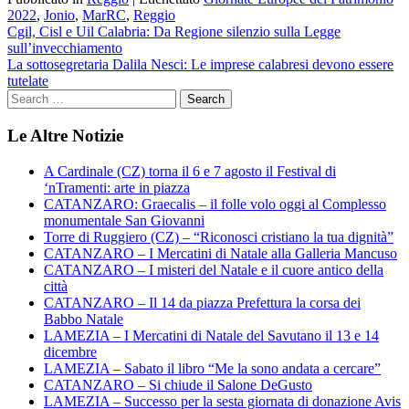
2022
,
Jonio
,
MarRC
,
Reggio
Navigazione
Cgil, Cisl e Uil Calabria: Da Regione silenzio sulla Legge
sull’invecchiamento
articoli
La sottosegretaria Dalila Nesci: Le imprese calabresi devono essere
tutelate
Le Altre Notizie
A Cardinale (CZ) torna il 6 e 7 agosto il Festival di
‘nTramenti: arte in piazza
CATANZARO: Graecalis – il folle volo oggi al Complesso
monumentale San Giovanni
Torre di Ruggiero (CZ) – “Riconosci cristiano la tua dignità”
CATANZARO – I Mercatini di Natale alla Galleria Mancuso
CATANZARO – I misteri del Natale e il cuore antico della
città
CATANZARO – Il 14 da piazza Prefettura la corsa dei
Babbo Natale
LAMEZIA – I Mercatini di Natale del Savutano il 13 e 14
dicembre
LAMEZIA – Sabato il libro “Me la sono andata a cercare”
CATANZARO – Si chiude il Salone DeGusto
LAMEZIA – Successo per la sesta giornata di donazione Avis