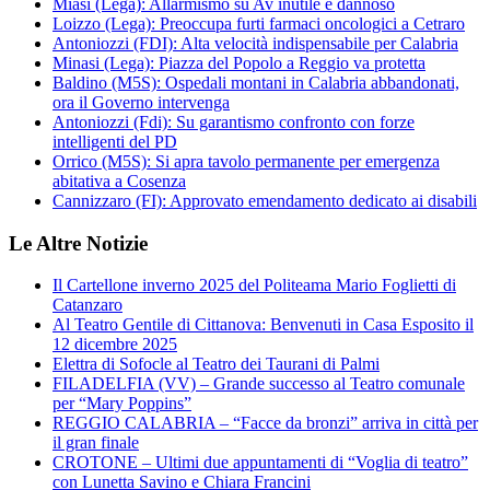
Miasi (Lega): Allarmismo su Av inutile e dannoso
Loizzo (Lega): Preoccupa furti farmaci oncologici a Cetraro
Antoniozzi (FDI): Alta velocità indispensabile per Calabria
Minasi (Lega): Piazza del Popolo a Reggio va protetta
Baldino (M5S): Ospedali montani in Calabria abbandonati,
ora il Governo intervenga
Antoniozzi (Fdi): Su garantismo confronto con forze
intelligenti del PD
Orrico (M5S): Si apra tavolo permanente per emergenza
abitativa a Cosenza
Cannizzaro (FI): Approvato emendamento dedicato ai disabili
Le Altre Notizie
Il Cartellone inverno 2025 del Politeama Mario Foglietti di
Catanzaro
Al Teatro Gentile di Cittanova: Benvenuti in Casa Esposito il
12 dicembre 2025
Elettra di Sofocle al Teatro dei Taurani di Palmi
FILADELFIA (VV) – Grande successo al Teatro comunale
per “Mary Poppins”
REGGIO CALABRIA – “Facce da bronzi” arriva in città per
il gran finale
CROTONE – Ultimi due appuntamenti di “Voglia di teatro”
con Lunetta Savino e Chiara Francini