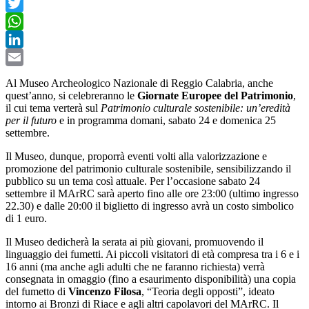
Facebook
Twitter
WhatsApp
LinkedIn
Email
Al Museo Archeologico Nazionale di Reggio Calabria, anche
quest’anno, si celebreranno le
Giornate Europee del Patrimonio
,
il cui tema verterà sul
Patrimonio culturale sostenibile: un’eredità
per il futuro
e in programma domani, sabato 24 e domenica 25
settembre.
Il Museo, dunque, proporrà eventi volti alla valorizzazione e
promozione del patrimonio culturale sostenibile, sensibilizzando il
pubblico su un tema così attuale. Per l’occasione sabato 24
settembre il MArRC sarà aperto fino alle ore 23:00 (ultimo ingresso
22.30) e dalle 20:00 il biglietto di ingresso avrà un costo simbolico
di 1 euro.
Il Museo dedicherà la serata ai più giovani, promuovendo il
linguaggio dei fumetti. Ai piccoli visitatori di età compresa tra i 6 e i
16 anni (ma anche agli adulti che ne faranno richiesta) verrà
consegnata in omaggio (fino a esaurimento disponibilità) una copia
del fumetto di
Vincenzo Filosa
, “Teoria degli opposti”, ideato
intorno ai Bronzi di Riace e agli altri capolavori del MArRC. Il