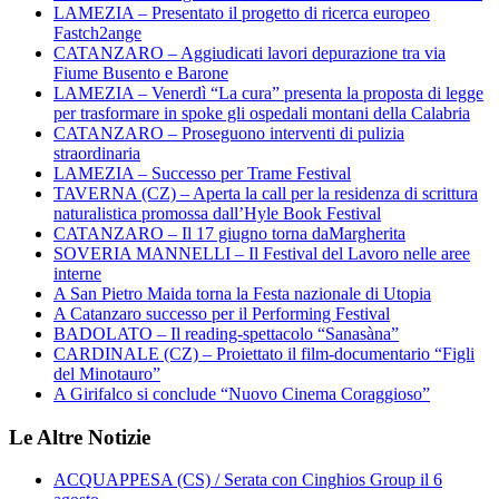
LAMEZIA – Presentato il progetto di ricerca europeo
Fastch2ange
CATANZARO – Aggiudicati lavori depurazione tra via
Fiume Busento e Barone
LAMEZIA – Venerdì “La cura” presenta la proposta di legge
per trasformare in spoke gli ospedali montani della Calabria
CATANZARO – Proseguono interventi di pulizia
straordinaria
LAMEZIA – Successo per Trame Festival
TAVERNA (CZ) – Aperta la call per la residenza di scrittura
naturalistica promossa dall’Hyle Book Festival
CATANZARO – Il 17 giugno torna daMargherita
SOVERIA MANNELLI – Il Festival del Lavoro nelle aree
interne
A San Pietro Maida torna la Festa nazionale di Utopia
A Catanzaro successo per il Performing Festival
BADOLATO – Il reading-spettacolo “Sanasàna”
CARDINALE (CZ) – Proiettato il film-documentario “Figli
del Minotauro”
A Girifalco si conclude “Nuovo Cinema Coraggioso”
Le Altre Notizie
ACQUAPPESA (CS) / Serata con Cinghios Group il 6