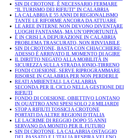
SIN DI CROTONE, È NECESSARIO FERMARE
“IL TURISMO DEI RIFIUTI” IN CALABRIA
LA CALABRIA E 55 ANNI DI REGIONALISMO
TANTE LE RIFORME ANCORA DA ATTUARE
LE AREE INTERNE NON DEVONO DIVENTARE
LUOGHI FANTASMA, MA UN’OPPORTUNITÀ
È IN CRISI LA DEPURAZIONE IN CALABRIA
PROBLEMA TRASCURATO, NON RINVIABILE
SIN DI CROTONE, BASTA CON CHIACCHIERE:
ADESSO È ARRIVATO IL MOMENTO DI AGIRE
IL DIRITTO NEGATO ALLA MOBILITÀ IN
SICUREZZA SULLA STRADA IONIO-TIRRENO
FONDI COESIONE, SERVE RIPROGRAMMARE
RISORSE IN CALABRIA PER NON PERDERLE
REATI AMBIENTALI, LA CALABRIA
SECONDA PER IL CICLO NELLA GESTIONE DEI
RIFIUTI
FONDO DI COESIONE, OBIETTIVO LONTANO
IN QUATTRO ANNI SPESI SOLO 2,8 MILIARDI
STOP A RIFIUTI TOSSICI A CROTONE
PORTATI DA ALTRE REGIONI D’ITALIA
LE LACRIME DI REGGIO DOPO 55 ANNI
SERVANO DA MONITO PER IL FUTURO
SIN DI CROTONE, LA CALABRIA OSTAGGIO
DEL PASSATO E L’ITALIA RESPIRA VELENO