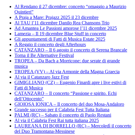
Al Rendano il 27 dicembre: concerto “omaggio a Maurizio
Quintieri”
A Praja a Mare: Prajazz 2025 il 23 dicembre
Al TAU l’11 dicembre Danilo Rea Chansons Trio
Ad Amantea Le Passioni amorose l’11 dicembre 2025
Lamezia – Il 19 dicembre Blue Stuff in concerto
Gli appuntamenti di Fatti di Musica Estate 2025
A Reggio il concerto degli Afterhours
CATANZARO – Il 6 agosto il concerto di Serena Brancale
Torna il Be Alternative Festival
TROPEA – Da Bach a Morricone: due serate di grande
musica
TROPEA (VV) – Al via Armonie della Magna Graecia
Al via il Catanzaro Jazz Fest
GIMIGLIANO (CZ) – Eugenio Finardi apre i live estivi di
Fatti di Musica
CATANZARO – Il concerto “Passione e spirito. Echi
dell’Ottocento”
GIOIOSA IONICA – Il concerto del duo Mosa-Andaloro
Grande successo per il Calabria Fest Tutta Italiana
PALMI (RC) – Sabato il concerto di Paolo Restani
Al via il Calabria Fest Rai tutta italiana 2025
LAUREANA DI BORRELLO (RC) – Mercoledì il concerto
del Duo Tramontana-Messinese