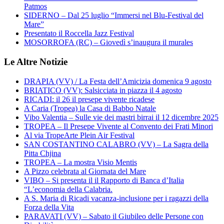
Patmos
SIDERNO – Dal 25 luglio “Immersi nel Blu-Festival del
Mare”
Presentato il Roccella Jazz Festival
MOSORROFA (RC) – Giovedì s’inaugura il murales
Le Altre Notizie
DRAPIA (VV) / La Festa dell’Amicizia domenica 9 agosto
BRIATICO (VV): Salsicciata in piazza il 4 agosto
RICADI: il 26 il presepe vivente ricadese
A Caria (Tropea) la Casa di Babbo Natale
Vibo Valentia – Sulle vie dei mastri birrai il 12 dicembre 2025
TROPEA – Il Presepe Vivente al Convento dei Frati Minori
Al via TropeArte Plein Air Festival
SAN COSTANTINO CALABRO (VV) – La Sagra della
Pitta Chjina
TROPEA – La mostra Visio Mentis
A Pizzo celebrata al Giornata del Mare
VIBO – Si presenta il il Rapporto di Banca d’Italia
“L’economia della Calabria.
A S. Maria di Ricadi vacanza-inclusione per i ragazzi della
Forza della Vita
PARAVATI (VV) – Sabato il Giubileo delle Persone con