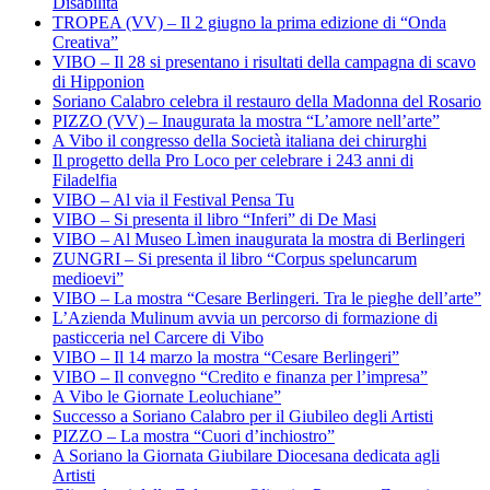
Disabilità
TROPEA (VV) – Il 2 giugno la prima edizione di “Onda
Creativa”
VIBO – Il 28 si presentano i risultati della campagna di scavo
di Hipponion
Soriano Calabro celebra il restauro della Madonna del Rosario
PIZZO (VV) – Inaugurata la mostra “L’amore nell’arte”
A Vibo il congresso della Società italiana dei chirurghi
Il progetto della Pro Loco per celebrare i 243 anni di
Filadelfia
VIBO – Al via il Festival Pensa Tu
VIBO – Si presenta il libro “Inferi” di De Masi
VIBO – Al Museo Lìmen inaugurata la mostra di Berlingeri
ZUNGRI – Si presenta il libro “Corpus speluncarum
medioevi”
VIBO – La mostra “Cesare Berlingeri. Tra le pieghe dell’arte”
L’Azienda Mulinum avvia un percorso di formazione di
pasticceria nel Carcere di Vibo
VIBO – Il 14 marzo la mostra “Cesare Berlingeri”
VIBO – Il convegno “Credito e finanza per l’impresa”
A Vibo le Giornate Leoluchiane”
Successo a Soriano Calabro per il Giubileo degli Artisti
PIZZO – La mostra “Cuori d’inchiostro”
A Soriano la Giornata Giubilare Diocesana dedicata agli
Artisti