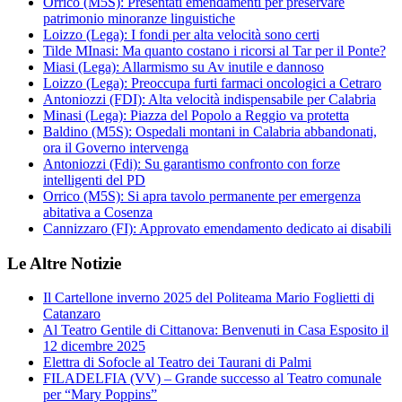
Orrico (M5S): Presentati emendamenti per preservare
patrimonio minoranze linguistiche
Loizzo (Lega): I fondi per alta velocità sono certi
Tilde MInasi: Ma quanto costano i ricorsi al Tar per il Ponte?
Miasi (Lega): Allarmismo su Av inutile e dannoso
Loizzo (Lega): Preoccupa furti farmaci oncologici a Cetraro
Antoniozzi (FDI): Alta velocità indispensabile per Calabria
Minasi (Lega): Piazza del Popolo a Reggio va protetta
Baldino (M5S): Ospedali montani in Calabria abbandonati,
ora il Governo intervenga
Antoniozzi (Fdi): Su garantismo confronto con forze
intelligenti del PD
Orrico (M5S): Si apra tavolo permanente per emergenza
abitativa a Cosenza
Cannizzaro (FI): Approvato emendamento dedicato ai disabili
Le Altre Notizie
Il Cartellone inverno 2025 del Politeama Mario Foglietti di
Catanzaro
Al Teatro Gentile di Cittanova: Benvenuti in Casa Esposito il
12 dicembre 2025
Elettra di Sofocle al Teatro dei Taurani di Palmi
FILADELFIA (VV) – Grande successo al Teatro comunale
per “Mary Poppins”