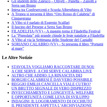
Gli studenti dello Zaleuco – Oliveti – Panetta – Zanotti a
Serra san Bruno
Intesa tra Confesercenti e Scuola Alberghiera di Vibo
A Tropea si presenta il libro “Oro Rosso di Calabria” di
Cinquegrana
A Vibo si è parlato di Eugenio Scalfari
Il fascino del Presepe a Serra San Bruno
FILADELFIA (VV) – A maggio torna il Filadelfia Festival
La “Pignolata” più grande chiude le feste natalizie a Filadelfia
A Vibo al via la Settimana dello Studente del Capialbi
SORIANO CALABRO (VV) – Si presenta il libro “Portami
al mare”
Le Altre Notizie
STAVOLTA VOGLIAMO RACCONTARE DI NOI:
A CHE SERVE, A CHI SERVE CALABRIA.LIVE
ALTRO CHE ADDIO: LA RINASCITA DEI
BORGHI CALABRESI È DAVVERO POSSIBILE
REGGIO EMILIA CANCELLA VIALE CUTRO?
UN BRUTTO SEGNALE DI VERO DISPREZZO
INVECCHIAMENTO E LONGEVITÀ: WELFARE
E OPPORTUNITÀ COME LEVA DI SVILUPPO
INDAGINI, IL LOGORAMENTO DI OCCHIUTO
IL PRESIDENTE ASPETTA L’ARCHIVIAZIONE