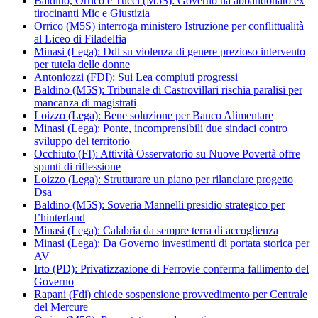
Baldino, Orrico e Tucci (M5S): Governo ha abbandonato ex
tirocinanti Mic e Giustizia
Orrico (M5S) interroga ministero Istruzione per conflittualità
al Liceo di Filadelfia
Minasi (Lega): Ddl su violenza di genere prezioso intervento
per tutela delle donne
Antoniozzi (FDI): Sui Lea compiuti progressi
Baldino (M5S): Tribunale di Castrovillari rischia paralisi per
mancanza di magistrati
Loizzo (Lega): Bene soluzione per Banco Alimentare
Minasi (Lega): Ponte, incomprensibili due sindaci contro
sviluppo del territorio
Occhiuto (FI): Attività Osservatorio su Nuove Povertà offre
spunti di riflessione
Loizzo (Lega): Strutturare un piano per rilanciare progetto
Dsa
Baldino (M5S): Soveria Mannelli presidio strategico per
l’hinterland
Minasi (Lega): Calabria da sempre terra di accoglienza
Minasi (Lega): Da Governo investimenti di portata storica per
AV
Irto (PD): Privatizzazione di Ferrovie conferma fallimento del
Governo
Rapani (Fdi) chiede sospensione provvedimento per Centrale
del Mercure