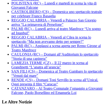
POLISTENA (RC) – Lunedì e martedì in scena la vita di
Giovanni Falcone
CASTROLIBERO (CS) – Domenica uno spettacolo teatrale
per celebrare Franco Basaglia
REGGIO CALABRIA – Venerdì a Palazzo San Giorgio
arriva “La primavera di Persefone”
PALMI (RC) – Lunedì arriva al teatro Manfroce “Un sogno
ad Istanbul”
REGGIO CALABRIA – Venerdì al Cilea in scena lo
spettacolo “Ma non avevamo detto per sempre?”
PALMI (RC) – Applausi a scena aperta per Remo Girone al
Teatro Manfroce
CAULONIA (RC) – Domani all’Auditorium lo spettacolo
“Storia di una capinera”
LAMEZIA TERME (CZ) – Il 22 marzo in scena al
Grandinetti “L’anatra all’arancia”
SAN FILI (CS) – Domenica al Teatro Gambaro lo spettacolo
“Venuti dal mare”
RENDE (CS) – Domani Toni Servillo in scena all’Unical.
Oggi presenta il film “Caracas”
CATANZARO – Al Teatro Comunale l’omaggio a Giovanni
Falcone, Paolo Borsellino ed Emanuela Loi
Le Altre Notizie