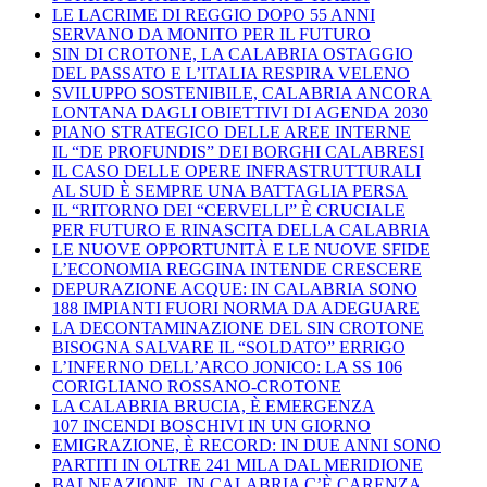
LE LACRIME DI REGGIO DOPO 55 ANNI
SERVANO DA MONITO PER IL FUTURO
SIN DI CROTONE, LA CALABRIA OSTAGGIO
DEL PASSATO E L’ITALIA RESPIRA VELENO
SVILUPPO SOSTENIBILE, CALABRIA ANCORA
LONTANA DAGLI OBIETTIVI DI AGENDA 2030
PIANO STRATEGICO DELLE AREE INTERNE
IL “DE PROFUNDIS” DEI BORGHI CALABRESI
IL CASO DELLE OPERE INFRASTRUTTURALI
AL SUD È SEMPRE UNA BATTAGLIA PERSA
IL “RITORNO DEI “CERVELLI” È CRUCIALE
PER FUTURO E RINASCITA DELLA CALABRIA
LE NUOVE OPPORTUNITÀ E LE NUOVE SFIDE
L’ECONOMIA REGGINA INTENDE CRESCERE
DEPURAZIONE ACQUE: IN CALABRIA SONO
188 IMPIANTI FUORI NORMA DA ADEGUARE
LA DECONTAMINAZIONE DEL SIN CROTONE
BISOGNA SALVARE IL “SOLDATO” ERRIGO
L’INFERNO DELL’ARCO JONICO: LA SS 106
CORIGLIANO ROSSANO-CROTONE
LA CALABRIA BRUCIA, È EMERGENZA
107 INCENDI BOSCHIVI IN UN GIORNO
EMIGRAZIONE, È RECORD: IN DUE ANNI SONO
PARTITI IN OLTRE 241 MILA DAL MERIDIONE
BALNEAZIONE, IN CALABRIA C’È CARENZA