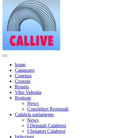
home
Catanzaro
Cosenza
Crotone
Reggio
Vibo Valentia
Regione
News
Consiglieri Regionali
Calabria parlamento
News
I Deputati Calabresi
I Senatori Calabresi
Istituzioni