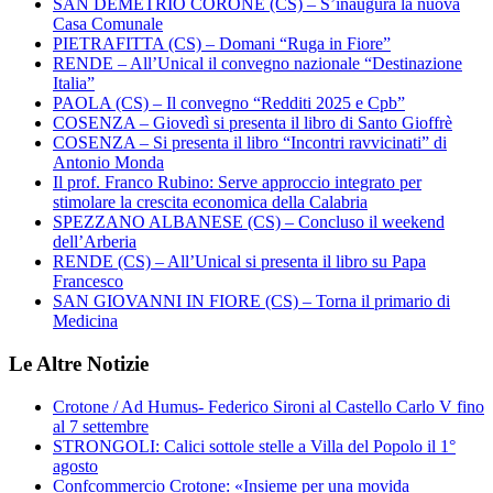
SAN DEMETRIO CORONE (CS) – S’inaugura la nuova
Casa Comunale
PIETRAFITTA (CS) – Domani “Ruga in Fiore”
RENDE – All’Unical il convegno nazionale “Destinazione
Italia”
PAOLA (CS) – Il convegno “Redditi 2025 e Cpb”
COSENZA – Giovedì si presenta il libro di Santo Gioffrè
COSENZA – Si presenta il libro “Incontri ravvicinati” di
Antonio Monda
Il prof. Franco Rubino: Serve approccio integrato per
stimolare la crescita economica della Calabria
SPEZZANO ALBANESE (CS) – Concluso il weekend
dell’Arberia
RENDE (CS) – All’Unical si presenta il libro su Papa
Francesco
SAN GIOVANNI IN FIORE (CS) – Torna il primario di
Medicina
Le Altre Notizie
Crotone / Ad Humus- Federico Sironi al Castello Carlo V fino
al 7 settembre
STRONGOLI: Calici sottole stelle a Villa del Popolo il 1°
agosto
Confcommercio Crotone: «Insieme per una movida