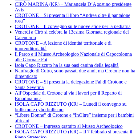
CIRÒ MARINA (KR) – Mariangela D’Agostino presidente
Avis
CROTONE – Si presenta il libro “Andrea oltre il pantalone
rosa”
CROTONE – Il convegno sulle nuove sfide per la pediatria
Venerdì a Cirò si celebra la 13esima Giornata regionale del
Calendario
CROTONE – A lezione di identità territoriale e di
imprenditorialità
Il Parco e il Museo Archeologico Nazionale di Capocolonna
alle Giornate Fai
Isola Capo Rizzuto ha la sua oasi canina della legalità
Naufragio di Cutro, sono passati due anni, ma Crotone non ha
dimenticato
CROTONE – Si presenta la delegazione Fai di Crotone e
Santa Severina
All’Ospedale di Crotone al via i lavori per il Reparto di
Emodinamica
ISOLA CAPO RIZZUTO (KR) – Lunedì il convegno su
bullismo e cyberbullismo
“Libere Donne” di Crotone e “InOltre” insieme per i bambini
africani
CROTONE – Ingresso gratuito al Museo Archeologico
ISOLA CAPO RIZZUTO (KR) – Il 7 febbraio si presenta il
Piano Strategico