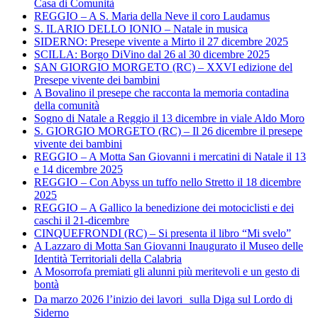
Casa di Comunità
REGGIO – A S. Maria della Neve il coro Laudamus
S. ILARIO DELLO IONIO – Natale in musica
SIDERNO: Presepe vivente a Mirto il 27 dicembre 2025
SCILLA: Borgo DiVino dal 26 al 30 dicembre 2025
SAN GIORGIO MORGETO (RC) – XXVI edizione del
Presepe vivente dei bambini
A Bovalino il presepe che racconta la memoria contadina
della comunità
Sogno di Natale a Reggio il 13 dicembre in viale Aldo Moro
S. GIORGIO MORGETO (RC) – Il 26 dicembre il presepe
vivente dei bambini
REGGIO – A Motta San Giovanni i mercatini di Natale il 13
e 14 dicembre 2025
REGGIO – Con Abyss un tuffo nello Stretto il 18 dicembre
2025
REGGIO – A Gallico la benedizione dei motociclisti e dei
caschi il 21-dicembre
CINQUEFRONDI (RC) – Si presenta il libro “Mi svelo”
A Lazzaro di Motta San Giovanni Inaugurato il Museo delle
Identità Territoriali della Calabria
A Mosorrofa premiati gli alunni più meritevoli e un gesto di
bontà
Da marzo 2026 l’inizio dei lavori sulla Diga sul Lordo di
Siderno