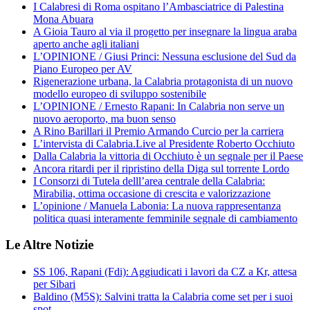
I Calabresi di Roma ospitano l’Ambasciatrice di Palestina
Mona Abuara
A Gioia Tauro al via il progetto per insegnare la lingua araba
aperto anche agli italiani
L’OPINIONE / Giusi Princi: Nessuna esclusione del Sud da
Piano Europeo per AV
Rigenerazione urbana, la Calabria protagonista di un nuovo
modello europeo di sviluppo sostenibile
L’OPINIONE / Ernesto Rapani: In Calabria non serve un
nuovo aeroporto, ma buon senso
A Rino Barillari il Premio Armando Curcio per la carriera
L’intervista di Calabria.Live al Presidente Roberto Occhiuto
Dalla Calabria la vittoria di Occhiuto è un segnale per il Paese
Ancora ritardi per il ripristino della Diga sul torrente Lordo
I Consorzi di Tutela delll’area centrale della Calabria:
Mirabilia, ottima occasione di crescita e valorizzazione
L’opinione / Manuela Labonia: La nuova rappresentanza
politica quasi interamente femminile segnale di cambiamento
Le Altre Notizie
SS 106, Rapani (Fdi): Aggiudicati i lavori da CZ a Kr, attesa
per Sibari
Baldino (M5S): Salvini tratta la Calabria come set per i suoi
spot