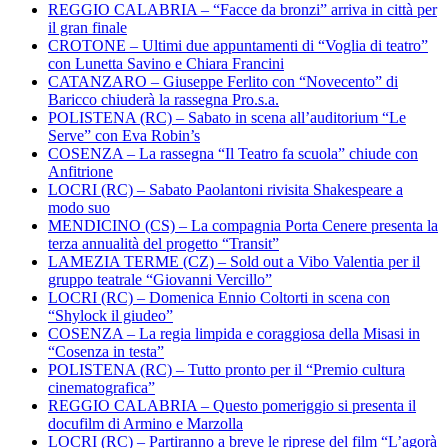
REGGIO CALABRIA – “Facce da bronzi” arriva in città per
il gran finale
CROTONE – Ultimi due appuntamenti di “Voglia di teatro”
con Lunetta Savino e Chiara Francini
CATANZARO – Giuseppe Ferlito con “Novecento” di
Baricco chiuderà la rassegna Pro.s.a.
POLISTENA (RC) – Sabato in scena all’auditorium “Le
Serve” con Eva Robin’s
COSENZA – La rassegna “Il Teatro fa scuola” chiude con
Anfitrione
LOCRI (RC) – Sabato Paolantoni rivisita Shakespeare a
modo suo
MENDICINO (CS) – La compagnia Porta Cenere presenta la
terza annualità del progetto “Transit”
LAMEZIA TERME (CZ) – Sold out a Vibo Valentia per il
gruppo teatrale “Giovanni Vercillo”
LOCRI (RC) – Domenica Ennio Coltorti in scena con
“Shylock il giudeo”
COSENZA – La regia limpida e coraggiosa della Misasi in
“Cosenza in testa”
POLISTENA (RC) – Tutto pronto per il “Premio cultura
cinematografica”
REGGIO CALABRIA – Questo pomeriggio si presenta il
docufilm di Armino e Marzolla
LOCRI (RC) – Partiranno a breve le riprese del film “L’agorà