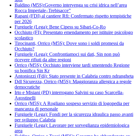
Baldino (M5S):Governo intervenga su crisi idrica nell’area
Rocca Imperiale–Trebisacce”
Rapani (FDI) al cantiere Rfi: Confermato rispetto tempistiche
per 2026
Furgiuele (Lega): Bene Cipess su Sibari-Co-Ro
Occhiuto (FI): Presentato emendamento per istituire psicologo
scolastico
Tirocinanti, Orrico (M5S): Dove sono i soldi promessi da
Occhiuto?
Furgiuele (Lega): Confrontiamoci sui dati, Sin non può
ricevere rifiuti da altre regioni
Orrico (M5S): Occhiuto interviene tardi smentendo Regione
su bonifica Sin Kr
Antoniozzi (Fdi): Stato presente in Calabria contro ndrangheta
Ddl Sicurezza, Orrico (M5S): Maggioranza allergica a regole
democratiche
Irto e Misiani (PD) interrogano Salvini su caso Scarcella-
Agostinelli
Orrico (M5S): A Rogliano sospeso servizio di logopedia per
mancanza di personale
Furgiuele (Lega): Fondi per la sicurezza idraulica passo avanti
per sviluppo Calabria
Furgiuele (Lega): Lavorare per sorveglianza epidemiologica
area