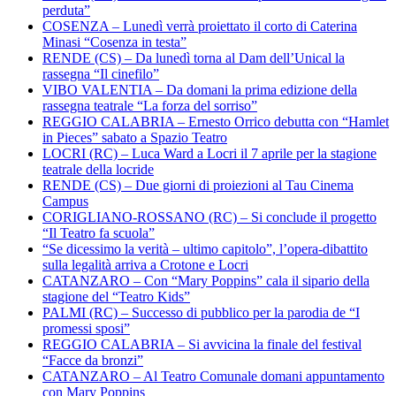
perduta”
COSENZA – Lunedì verrà proiettato il corto di Caterina
Minasi “Cosenza in testa”
RENDE (CS) – Da lunedì torna al Dam dell’Unical la
rassegna “Il cinefilo”
VIBO VALENTIA – Da domani la prima edizione della
rassegna teatrale “La forza del sorriso”
REGGIO CALABRIA – Ernesto Orrico debutta con “Hamlet
in Pieces” sabato a Spazio Teatro
LOCRI (RC) – Luca Ward a Locri il 7 aprile per la stagione
teatrale della locride
RENDE (CS) – Due giorni di proiezioni al Tau Cinema
Campus
CORIGLIANO-ROSSANO (RC) – Si conclude il progetto
“Il Teatro fa scuola”
“Se dicessimo la verità – ultimo capitolo”, l’opera-dibattito
sulla legalità arriva a Crotone e Locri
CATANZARO – Con “Mary Poppins” cala il sipario della
stagione del “Teatro Kids”
PALMI (RC) – Successo di pubblico per la parodia de “I
promessi sposi”
REGGIO CALABRIA – Si avvicina la finale del festival
“Facce da bronzi”
CATANZARO – Al Teatro Comunale domani appuntamento
con Mary Poppins