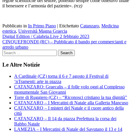
regole scientifiche del settore, ponendo sempre come obiettivo finale
il benessere e l’armonia del paziente».
(rcz)
Pubblicato in
In Primo Piano
|
Etichettato
Catanzaro
,
Medicina
estetica
,
Università Magna Graecia
Navigazione
Digital Edition / Calabria.Live 2 febbraio 2023
CINQUEFRONDI (RC) – Pubblicato il bando per commercianti e
articoli
arredo urbano
Le Altre Notizie
A Cardinale (CZ) torna il 6 e 7 agosto il Festival di
‘nTramenti: arte in piazza
CATANZARO: Graecalis – il folle volo oggi al Complesso
monumentale San Giovanni
Torre di Ruggiero (CZ) – “Riconosci cristiano la tua dignità”
CATANZARO – I Mercatini di Natale alla Galleria Mancuso
CATANZARO – I misteri del Natale e il cuore antico della
città
CATANZARO – Il 14 da piazza Prefettura la corsa dei
Babbo Natale
LAMEZIA – I Mercatini di Natale del Savutano il 13 e 14