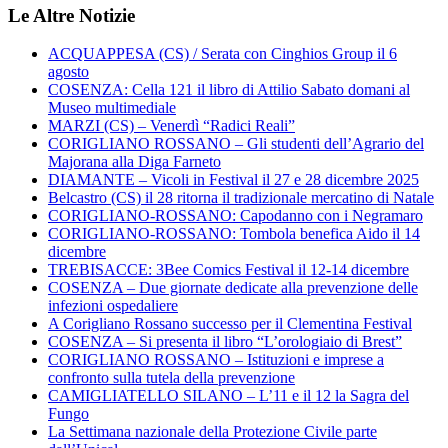
Le Altre Notizie
ACQUAPPESA (CS) / Serata con Cinghios Group il 6
agosto
COSENZA: Cella 121 il libro di Attilio Sabato domani al
Museo multimediale
MARZI (CS) – Venerdì “Radici Reali”
CORIGLIANO ROSSANO – Gli studenti dell’Agrario del
Majorana alla Diga Farneto
DIAMANTE – Vicoli in Festival il 27 e 28 dicembre 2025
Belcastro (CS) il 28 ritorna il tradizionale mercatino di Natale
CORIGLIANO-ROSSANO: Capodanno con i Negramaro
CORIGLIANO-ROSSANO: Tombola benefica Aido il 14
dicembre
TREBISACCE: 3Bee Comics Festival il 12-14 dicembre
COSENZA – Due giornate dedicate alla prevenzione delle
infezioni ospedaliere
A Corigliano Rossano successo per il Clementina Festival
COSENZA – Si presenta il libro “L’orologiaio di Brest”
CORIGLIANO ROSSANO – Istituzioni e imprese a
confronto sulla tutela della prevenzione
CAMIGLIATELLO SILANO – L’11 e il 12 la Sagra del
Fungo
La Settimana nazionale della Protezione Civile parte