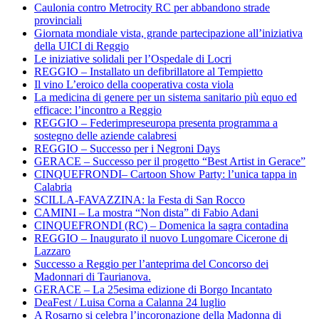
Caulonia contro Metrocity RC per abbandono strade
provinciali
Giornata mondiale vista, grande partecipazione all’iniziativa
della UICI di Reggio
Le iniziative solidali per l’Ospedale di Locri
REGGIO – Installato un defibrillatore al Tempietto
Il vino L’eroico della cooperativa costa viola
La medicina di genere per un sistema sanitario più equo ed
efficace: l’incontro a Reggio
REGGIO – Federimpreseuropa presenta programma a
sostegno delle aziende calabresi
REGGIO – Successo per i Negroni Days
GERACE – Successo per il progetto “Best Artist in Gerace”
CINQUEFRONDI– Cartoon Show Party: l’unica tappa in
Calabria
SCILLA-FAVAZZINA: la Festa di San Rocco
CAMINI – La mostra “Non dista” di Fabio Adani
CINQUEFRONDI (RC) – Domenica la sagra contadina
REGGIO – Inaugurato il nuovo Lungomare Cicerone di
Lazzaro
Successo a Reggio per l’anteprima del Concorso dei
Madonnari di Taurianova.
GERACE – La 25esima edizione di Borgo Incantato
DeaFest / Luisa Corna a Calanna 24 luglio
A Rosarno si celebra l’incoronazione della Madonna di