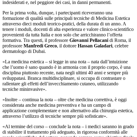
indesiderati e, nel peggiore dei casi, in danni permanenti.
Per la prima volta, dunque, i partecipanti riceveranno una
formazione di qualità sulle principali tecniche di Medicina Estetica
attraverso dieci moduli teorico-pratici, della durata di un anno. A
tenere i moduli, docenti di alta esperienza e valore clinico-scientifico
provenienti da tutta Italia e non solo che arricchiranno l’offerta
formativa. Tra questi, il professore
Giovanni Pellacani
di Roma, il
professore
Manfredi Greco
, il dottore
Hassan Galadari
, celebre
dermatologo di Dubai.
«La medicina estetica – si legge in una nota – nata dall’intuizione
che l’uomo è sano quando è in armonia con il proprio corpo, è una
disciplina piuttosto recente, nata negli ultimi 40 anni e sempre più
sviluppatasi. Branca multidisciplinare, si occupa di contrastare o
rallentare gli effetti dell’invecchiamento cutaneo, utilizzando
tecniche mininvasive».
«Inoltre – continua la nota – oltre che medicina correttiva, è oggi
considerata anche medicina preventiva e ha un campo di
applicazione complementare e non alternativo alla chirurgia estetica,
attraverso l’utilizzo di tecniche sempre più sofisticate».
«Al termine del corso – conclude la nota – i medici saranno in grado
di stabilire il trattamento più adeguato, in rigorosa conformità alle