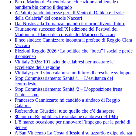
Parco Marino di Amendolara: educazione ambientale e
bandiera blu contro il degrado
A Palmi grande interesse per “Il Vento di Dahkla e il sole
della Calabria” del console Naccari
Dal Nostos alla Tornanza: quando il ritorno diventa futuro
Taurianova: successo dell’XI edizione del Festival dei
Madonnari. Plauso del console del Marocco Naccari
Il neo sindaco Cannizzaro incontra il prefetto di Reggio Clara
Vaccaro
Elezioni Reggio 2026 / La politica che “buca” i social e perde
il consenso
Vinitaly 2026: 101 aziende calabresi per mostrare le
eccellenze della regione
Vinitaly: per il vino calabrese un futuro di crescita e sviluppo
Stop Commissariamento Sanità /1 – L’esultanza del
centrodestra
Stop Commissariamento Sanità /2 – L’opposizione frena
l’entusiasmo
Francesco Cannizzaro: mi candido a sindaco di Reggio
Calabria
Referendum Giustizia: tutto quello che c’è da sapere
80 anni di Repubblica: tre sindache calabresi del 1946
L’8 marzo occasione per rinnovare l’impegno per la parità di
genere
A San Vincenzo La Costa riflessioni su azzardo e dipendenza