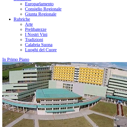
Europarlamento
Consiglio Regionale
Giunta Regionale
Rubriche
Arte
Prelibatezze
I Nostri Vini
Tradizioni
Calabria Suona
Luoghi del Cuore
In Primo Piano