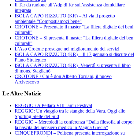
Il Tar dà ragione all’Adp di Kr sull’assistenza domiciliare
integrata
ISOLA CAPO RIZZUTO (KR) – Al via il progetto
ambientale “Compostiamoci bene”
CROTONE – Presentato il master “La filiera digitale dei beni
culturali”
CROTONE – Si presenta il master “La filiera digitale dei ben
culturali”
L’Asp Crotone prosegue nel miglioramento dei servizi
ISOLA CAPO RIZZUTO (KR) – Il 17 gennaio si discute del
Piano Strategico
ISOLA CAPO RIZZUTO (KR)- Venerdì si presenta il libro
di mons. Staglianò
CROTONE / Chi è don Alberto Torriani, il nuovo
Arcivescovo
Le Altre Notizie
REGGIO / A Pellaro VIII Jamu Festival
REGGIO: Un viaggio tra le stanghe della Vara. Oggi allo
Sporting Stelle del Sud
REGGIO – Mercoledì la conferenza “Dalla filosofia al corpo:
la nascita del pensiero medico in Magna Grecia”
CINQUEFRONDI – Polisena presenta interrogazione su