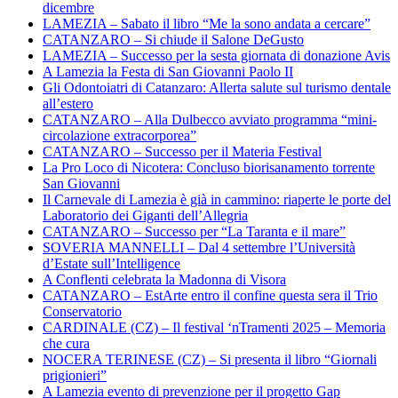
dicembre
LAMEZIA – Sabato il libro “Me la sono andata a cercare”
CATANZARO – Si chiude il Salone DeGusto
LAMEZIA – Successo per la sesta giornata di donazione Avis
A Lamezia la Festa di San Giovanni Paolo II
Gli Odontoiatri di Catanzaro: Allerta salute sul turismo dentale
all’estero
CATANZARO – Alla Dulbecco avviato programma “mini-
circolazione extracorporea”
CATANZARO – Successo per il Materia Festival
La Pro Loco di Nicotera: Concluso biorisanamento torrente
San Giovanni
Il Carnevale di Lamezia è già in cammino: riaperte le porte del
Laboratorio dei Giganti dell’Allegria
CATANZARO – Successo per “La Taranta e il mare”
SOVERIA MANNELLI – Dal 4 settembre l’Università
d’Estate sull’Intelligence
A Conflenti celebrata la Madonna di Visora
CATANZARO – EstArte entro il confine questa sera il Trio
Conservatorio
CARDINALE (CZ) – Il festival ‘nTramenti 2025 – Memoria
che cura
NOCERA TERINESE (CZ) – Si presenta il libro “Giornali
prigionieri”
A Lamezia evento di prevenzione per il progetto Gap