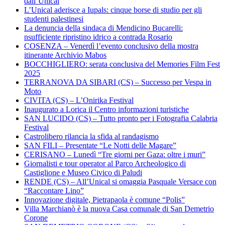
dall’Unical
L’Unical aderisce a Iupals: cinque borse di studio per gli
studenti palestinesi
La denuncia della sindaca di Mendicino Bucarelli:
nsufficiente ripristino idrico a contrada Rosario
COSENZA – Venerdì l’evento conclusivo della mostra
itinerante Archivio Mabos
BOCCHIGLIERO: serata conclusiva del Memories Film Fest
2025
TERRANOVA DA SIBARI (CS) – Successo per Vespa in
Moto
CIVITA (CS) – L’Onirika Festival
Inaugurato a Lorica il Centro informazioni turistiche
SAN LUCIDO (CS) – Tutto pronto per i Fotografia Calabria
Festival
Castrolibero rilancia la sfida al randagismo
SAN FILI – Presentate “Le Notti delle Magare”
CERISANO – Lunedì “Tre giorni per Gaza: oltre i muri”
Giornalisti e tour operator al Parco Archeologico di
Castiglione e Museo Civico di Paludi
RENDE (CS) – All’Unical si omaggia Pasquale Versace con
“Raccontare Lino”
Innovazione digitale, Pietrapaola è comune “Polis”
Villa Marchianò è la nuova Casa comunale di San Demetrio
Corone