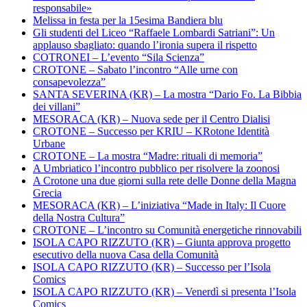
responsabile»
Melissa in festa per la 15esima Bandiera blu
Gli studenti del Liceo “Raffaele Lombardi Satriani”: Un
applauso sbagliato: quando l’ironia supera il rispetto
COTRONEI – L’evento “Sila Scienza”
CROTONE – Sabato l’incontro “Alle urne con
consapevolezza”
SANTA SEVERINA (KR) – La mostra “Dario Fo. La Bibbia
dei villani”
MESORACA (KR) – Nuova sede per il Centro Dialisi
CROTONE – Successo per KRIU – KRotone Identità
Urbane
CROTONE – La mostra “Madre: rituali di memoria”
A Umbriatico l’incontro pubblico per risolvere la zoonosi
A Crotone una due giorni sulla rete delle Donne della Magna
Grecia
MESORACA (KR) – L’iniziativa “Made in Italy: Il Cuore
della Nostra Cultura”
CROTONE – L’incontro su Comunità energetiche rinnovabili
ISOLA CAPO RIZZUTO (KR) – Giunta approva progetto
esecutivo della nuova Casa della Comunità
ISOLA CAPO RIZZUTO (KR) – Successo per l’Isola
Comics
ISOLA CAPO RIZZUTO (KR) – Venerdì si presenta l’Isola
Comics