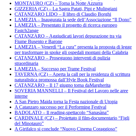
MONTAURO (CZ) – Torna la Notte Azzurra
GIZZERIA (CZ) – La Sagra Patati, Pipi e Mulingiani
CATANZARO LIDO – Il libro di Claudio Borghi
LAMEZIA – Inaugurata la sede dell’Associazione “Il Dono”
LAMEZIA – Presentato il progetto di ricerca europeo
Fastch2ange
CATANZARO – Aggiudicati lavori depurazione tra via
Fiume Busento e Barone
LAMEZIA – Venerdì “La cura” presenta la proposta di legge
per trasformare in spoke gli ospedali montani della Calabria
CATANZARO – Proseguono interventi di pulizia
straordinaria
LAMEZIA – Successo per Trame Festival
TAVERNA (CZ) – Aperta la call per la residenza di scrittura
naturalistica promossa dall’Hyle Book Festival
CATANZARO – Il 17 giugno torna daMargherita
SOVERIA MANNELLI – Il Festival del Lavoro nelle aree
interne
A San Pietro Maida torna la Festa nazionale di Utopia
A Catanzaro successo per il Performing Festival
BADOLATO – Il reading-spettacolo “Sanasàna”
CARDINALE (CZ) – Proiettato il film-documentario “Figli
del Minotauro”
A Girifalco si conclude “Nuovo Cinema Coraggioso”