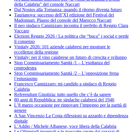
della Calabria” del console Naccari
Dal Nostos alla Tornanza: quando il ritorno diventa futuro
Taurianova: successo dell’XI edizione del Festival dei
Madonnari. Plauso del console del Marocco Naccari
Il neo sindaco Cannizzaro incontra il prefetto di Reggio Clara
Vaccaro
Elezioni Reggio 2026 / La politica che “buca” i social e perde
il consenso
Vinitaly 2026: 101 aziende calabresi per mostrare le
eccellenze della regione
Vinitaly: per il vino calabrese un futuro di crescita e sviluppo
Stop Commissariamento Sanità /1 – L’esultanza del
centrodestra
Stop Commissariamento Sanità /2 – L’opposizione frena
l’entusiasmo
Francesco Cannizzaro: mi candido a sindaco di Reggio
Calabria
Referendum Giustizia: tutto quello che c’è da sapere
80 anni di Repubblica: tre sindache calabresi del 1946
L’8 marzo occasione per rinnovare l’impegno per la parità di
genere
A San Vincenzo La Costa riflessioni su azzardo e dipendenza
digitale
L’Addio / Michele Albanese, voce libera della Calabria
Le Olimpiadi invernali e le mascotte create dai ragazzi di