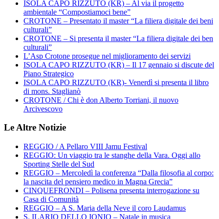
ISOLA CAPO RIZZUTO (KR) – Al via il progetto
ambientale “Compostiamoci bene”
CROTONE – Presentato il master “La filiera digitale dei beni
culturali”
CROTONE – Si presenta il master “La filiera digitale dei ben
culturali”
L’Asp Crotone prosegue nel miglioramento dei servizi
ISOLA CAPO RIZZUTO (KR) – Il 17 gennaio si discute del
Piano Strategico
ISOLA CAPO RIZZUTO (KR)- Venerdì si presenta il libro
di mons. Staglianò
CROTONE / Chi è don Alberto Torriani, il nuovo
Arcivescovo
Le Altre Notizie
REGGIO / A Pellaro VIII Jamu Festival
REGGIO: Un viaggio tra le stanghe della Vara. Oggi allo
Sporting Stelle del Sud
REGGIO – Mercoledì la conferenza “Dalla filosofia al corpo:
la nascita del pensiero medico in Magna Grecia”
CINQUEFRONDI – Polisena presenta interrogazione su
Casa di Comunità
REGGIO – A S. Maria della Neve il coro Laudamus
S. ILARIO DELLO IONIO – Natale in musica