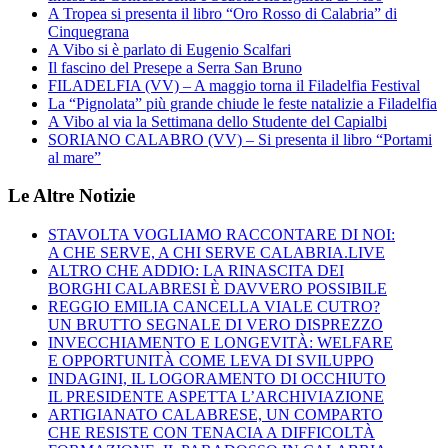
A Tropea si presenta il libro “Oro Rosso di Calabria” di
Cinquegrana
A Vibo si è parlato di Eugenio Scalfari
Il fascino del Presepe a Serra San Bruno
FILADELFIA (VV) – A maggio torna il Filadelfia Festival
La “Pignolata” più grande chiude le feste natalizie a Filadelfia
A Vibo al via la Settimana dello Studente del Capialbi
SORIANO CALABRO (VV) – Si presenta il libro “Portami
al mare”
Le Altre Notizie
STAVOLTA VOGLIAMO RACCONTARE DI NOI:
A CHE SERVE, A CHI SERVE CALABRIA.LIVE
ALTRO CHE ADDIO: LA RINASCITA DEI
BORGHI CALABRESI È DAVVERO POSSIBILE
REGGIO EMILIA CANCELLA VIALE CUTRO?
UN BRUTTO SEGNALE DI VERO DISPREZZO
INVECCHIAMENTO E LONGEVITÀ: WELFARE
E OPPORTUNITÀ COME LEVA DI SVILUPPO
INDAGINI, IL LOGORAMENTO DI OCCHIUTO
IL PRESIDENTE ASPETTA L’ARCHIVIAZIONE
ARTIGIANATO CALABRESE, UN COMPARTO
CHE RESISTE CON TENACIA A DIFFICOLTÀ