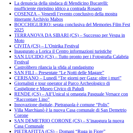
La denuncia della sindaca di Mendicino Bucarelli:
nsufficiente ripristino idrico a contrada Rosario
COSENZA – Venerdì l’evento conclusivo della mostra
itinerante Archivio Mabos
BOCCHIGLIERO: serata conclusiva del Memories Film Fest
2025
TERRANOVA DA SIBARI (CS) – Successo per Vespa in
Moto
CIVITA (CS) – L’Onirika Festival
Inaugurato a Lorica il Centro informazioni turistiche
SAN LUCIDO (CS) – Tutto pronto per i Fotografia Calabria
Festival
Castrolibero rilancia la sfida al randagismo
SAN FILI – Presentate “Le Notti delle Magare”
CERISANO – Lunedì “Tre giorni per Gaza: oltre i muri”
Giornalisti e tour operator al Parco Archeologico di
Castiglione e Museo Civico di Paludi
RENDE (CS) – All’Unical si omaggia Pasquale Versace con
“Raccontare Lino”
Innovazione digitale, Pietrapaola è comune “Polis”
Villa Marchianò è la nuova Casa comunale di San Demetrio
Corone
SAN DEMETRIO CORONE (CS) – S’inaugura la nuova
Casa Comunale
PIETRAFITTA (CS) – Domani “Ruga in Fiore”