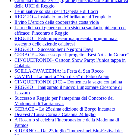
Giornata mondiale vista, grande partecipazione all’iniziativa
della UICI di Reggio
Le iniziative solidali per l’Ospedale di Locri
REGGIO – Installato un defibrillatore al Tempietto
Il vino L’eroico della cooperativa costa viola
La medicina di genere per un sistema sanitario più equo ed
efficace: l’incontro a Reggio
REGGIO – Federimpreseuropa presenta programma a
sostegno delle aziende calabresi
REGGIO – Successo per i Negroni Days
GERACE – Successo per il progetto “Best Artist in Gerace”
CINQUEFRONDI– Cartoon Show Party: l’unica tappa in
Calabria
SCILLA-FAVAZZINA: la Festa di San Rocco
CAMINI – La mostra “Non dista” di Fabio Adani
CINQUEFRONDI (RC) – Domenica la sagra contadina
REGGIO – Inaugurato il nuovo Lungomare Cicerone di
Lazzaro
Successo a Reggio per l’anteprima del Concorso dei
Madonnari di Taurianova.
GERACE – La 25esima edizione di Borgo Incantato
DeaFest / Luisa Corna a Calanna 24 luglio
A Rosarno si celebra l’incoronazione della Madonna di
Patmos
SIDERNO – Dal 25 luglio “Immersi nel Blu-Festival del