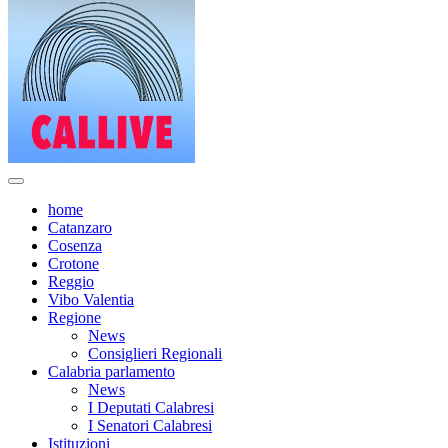
home
Catanzaro
Cosenza
Crotone
Reggio
Vibo Valentia
Regione
News
Consiglieri Regionali
Calabria parlamento
News
I Deputati Calabresi
I Senatori Calabresi
Istituzioni