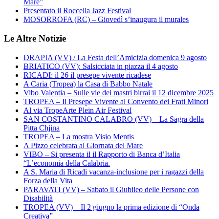
Mare”
Presentato il Roccella Jazz Festival
MOSORROFA (RC) – Giovedì s’inaugura il murales
Le Altre Notizie
DRAPIA (VV) / La Festa dell’Amicizia domenica 9 agosto
BRIATICO (VV): Salsicciata in piazza il 4 agosto
RICADI: il 26 il presepe vivente ricadese
A Caria (Tropea) la Casa di Babbo Natale
Vibo Valentia – Sulle vie dei mastri birrai il 12 dicembre 2025
TROPEA – Il Presepe Vivente al Convento dei Frati Minori
Al via TropeArte Plein Air Festival
SAN COSTANTINO CALABRO (VV) – La Sagra della
Pitta Chjina
TROPEA – La mostra Visio Mentis
A Pizzo celebrata al Giornata del Mare
VIBO – Si presenta il il Rapporto di Banca d’Italia
“L’economia della Calabria.
A S. Maria di Ricadi vacanza-inclusione per i ragazzi della
Forza della Vita
PARAVATI (VV) – Sabato il Giubileo delle Persone con
Disabilità
TROPEA (VV) – Il 2 giugno la prima edizione di “Onda
Creativa”