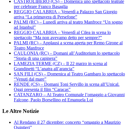
CASTROLIBERO (CS) – Domenica uno spettacolo teatrale
per celebrare Franco Basaglia
REGGIO CALABRIA – Venerdì a Palazzo San Giorgio
arriva “La primavera di Persefone”
PALMI (RC) – Lunedì arriva al teatro Manfroce “Un sogno
ad Istanbul”
REGGIO CALABRIA – Venerdì al Cilea in scena lo
spettacolo “Ma non avevamo detto per sempre?”
PALMI (RC) – Applausi a scena aperta per Remo Girone al
Teatro Manfroce
CAULONIA (RC) – Domani all’Auditorium lo spettacolo
“Storia di una capinera”
LAMEZIA TERME (CZ) – Il 22 marzo in scena al
Grandinetti “L’anatra all’arancia”
SAN FILI (CS) – Domenica al Teatro Gambaro lo spettacolo
“Venuti dal mare”
RENDE (CS) – Domani Toni Servillo in scena all’Unical.
Oggi presenta il film “Caracas”
CATANZARO – Al Teatro Comunale l’omaggio a Giovanni
Falcone, Paolo Borsellino ed Emanuela Loi
Le Altre Notizie
Al Rendano il 27 dicembre: concerto “omaggio a Maurizio
Quintieri”