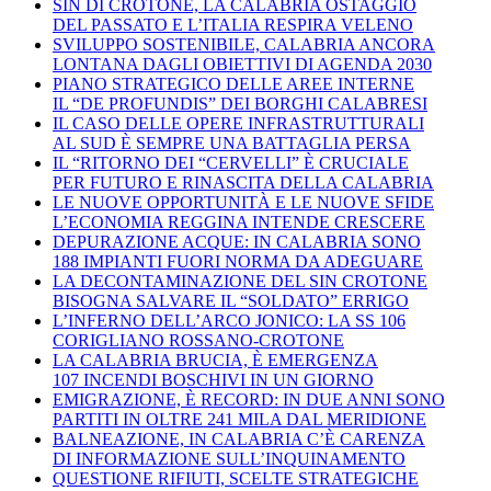
SIN DI CROTONE, LA CALABRIA OSTAGGIO
DEL PASSATO E L’ITALIA RESPIRA VELENO
SVILUPPO SOSTENIBILE, CALABRIA ANCORA
LONTANA DAGLI OBIETTIVI DI AGENDA 2030
PIANO STRATEGICO DELLE AREE INTERNE
IL “DE PROFUNDIS” DEI BORGHI CALABRESI
IL CASO DELLE OPERE INFRASTRUTTURALI
AL SUD È SEMPRE UNA BATTAGLIA PERSA
IL “RITORNO DEI “CERVELLI” È CRUCIALE
PER FUTURO E RINASCITA DELLA CALABRIA
LE NUOVE OPPORTUNITÀ E LE NUOVE SFIDE
L’ECONOMIA REGGINA INTENDE CRESCERE
DEPURAZIONE ACQUE: IN CALABRIA SONO
188 IMPIANTI FUORI NORMA DA ADEGUARE
LA DECONTAMINAZIONE DEL SIN CROTONE
BISOGNA SALVARE IL “SOLDATO” ERRIGO
L’INFERNO DELL’ARCO JONICO: LA SS 106
CORIGLIANO ROSSANO-CROTONE
LA CALABRIA BRUCIA, È EMERGENZA
107 INCENDI BOSCHIVI IN UN GIORNO
EMIGRAZIONE, È RECORD: IN DUE ANNI SONO
PARTITI IN OLTRE 241 MILA DAL MERIDIONE
BALNEAZIONE, IN CALABRIA C’È CARENZA
DI INFORMAZIONE SULL’INQUINAMENTO
QUESTIONE RIFIUTI, SCELTE STRATEGICHE