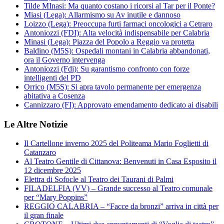
Tilde MInasi: Ma quanto costano i ricorsi al Tar per il Ponte?
Miasi (Lega): Allarmismo su Av inutile e dannoso
Loizzo (Lega): Preoccupa furti farmaci oncologici a Cetraro
Antoniozzi (FDI): Alta velocità indispensabile per Calabria
Minasi (Lega): Piazza del Popolo a Reggio va protetta
Baldino (M5S): Ospedali montani in Calabria abbandonati,
ora il Governo intervenga
Antoniozzi (Fdi): Su garantismo confronto con forze
intelligenti del PD
Orrico (M5S): Si apra tavolo permanente per emergenza
abitativa a Cosenza
Cannizzaro (FI): Approvato emendamento dedicato ai disabili
Le Altre Notizie
Il Cartellone inverno 2025 del Politeama Mario Foglietti di
Catanzaro
Al Teatro Gentile di Cittanova: Benvenuti in Casa Esposito il
12 dicembre 2025
Elettra di Sofocle al Teatro dei Taurani di Palmi
FILADELFIA (VV) – Grande successo al Teatro comunale
per “Mary Poppins”
REGGIO CALABRIA – “Facce da bronzi” arriva in città per
il gran finale