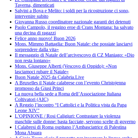
Taverna, dimenticati
Salvini a Bova e Melito: i soldi per la ricostruzione ci sono,
intervenire subito
Giovanna Russo coordinatore nazionale garanti dei detenuti
Paolo Campolo, il reggino eroe di Crans Montana: ha salvato
una decina di ragazzi
Felice anno nuovo! Buon 2026
Mons. Mimmo Battaglia: Buon Natale: che possiate lasciarvi
sorprendere dalla vita»
Il messaggio di Natale dell’arcivescovo di CZ Maniago: «Dio
non resta lontano»
Mons. Giuseppe Alberti (Vescovo di Oppido): «Non
lasciamoci rubare il Natale»
Buon Natale 2025 da Calabria.Live
A Bruxelles il Natale calabrese con l’evento Christojenna
promosso da Giusi Princi
La nuova bella sede a Roma dell’Associazione Italiana
Coltivatori (AIC)
A Reggio l’incontro “I Cattolici e la Politica vista da Papa
Leone XIV”
L’OPINIONE / Rosi Caligiuri: Contrastare la violenza
maschile sulle donne: basta facciate, servono scelte di governo
I Calabresi di Roma ospitano l’Ambasciatrice di Palestina
Mona Abuara