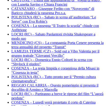
CROTONE – Ultimi due appuntamenti di “Voglia di teatro”
con Lunetta Savino e Chiara Francini
CATANZARO – Giuseppe Ferlito con “Novecento” di
Baricco chiuderà la rassegna Pro.s.a.
POLISTENA (RC) – Sabato in scena all’auditorium “Le
Serve” con Eva Robin’s
COSENZA – La rassegna “Il Teatro fa scuola” chiude con
Anfitrione
LOCRI (RC) – Sabato Paolantoni rivisita Shakespeare a
modo suo
MENDICINO (CS) – La compagnia Porta Cenere presenta la
terza annualità del progetto “Transit”
LAMEZIA TERME (CZ) – Sold out a Vibo Valentia per il
gruppo teatrale “Giovanni Vercillo”
LOCRI (RC) – Domenica Ennio Coltorti in scena con
“Shylock il giudeo”
COSENZA – La regia limpida e coraggiosa della Misasi in
“Cosenza in testa”
POLISTENA (RC) – Tutto pronto per il “Premio cultura
cinematografica”
REGGIO CALABRIA – Questo pomeriggio si presenta il
docufilm di Armino e Marzolla
LOCRI (RC) – Partiranno a breve le riprese del film “L’agorà
perduta”
COSENZA – Lunedì verrà proiettato il corto di Caterina