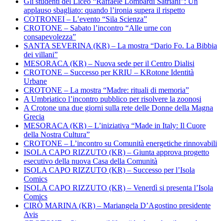
Gli studenti del Liceo “Raffaele Lombardi Satriani”: Un
applauso sbagliato: quando l’ironia supera il rispetto
COTRONEI – L’evento “Sila Scienza”
CROTONE – Sabato l’incontro “Alle urne con
consapevolezza”
SANTA SEVERINA (KR) – La mostra “Dario Fo. La Bibbia
dei villani”
MESORACA (KR) – Nuova sede per il Centro Dialisi
CROTONE – Successo per KRIU – KRotone Identità
Urbane
CROTONE – La mostra “Madre: rituali di memoria”
A Umbriatico l’incontro pubblico per risolvere la zoonosi
A Crotone una due giorni sulla rete delle Donne della Magna
Grecia
MESORACA (KR) – L’iniziativa “Made in Italy: Il Cuore
della Nostra Cultura”
CROTONE – L’incontro su Comunità energetiche rinnovabili
ISOLA CAPO RIZZUTO (KR) – Giunta approva progetto
esecutivo della nuova Casa della Comunità
ISOLA CAPO RIZZUTO (KR) – Successo per l’Isola
Comics
ISOLA CAPO RIZZUTO (KR) – Venerdì si presenta l’Isola
Comics
CIRÒ MARINA (KR) – Mariangela D’Agostino presidente
Avis