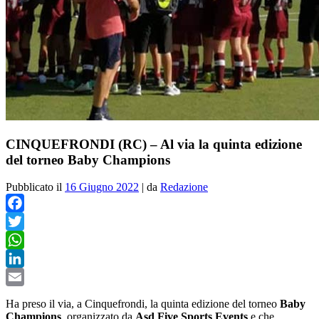
CINQUEFRONDI (RC) – Al via la quinta edizione
del torneo Baby Champions
Pubblicato il
16 Giugno 2022
|
da
Redazione
Facebook
Twitter
WhatsApp
LinkedIn
Email
Ha preso il via, a Cinquefrondi, la quinta edizione del torneo
Baby
Champions
, organizzato da
Asd Five Sports Events
e che