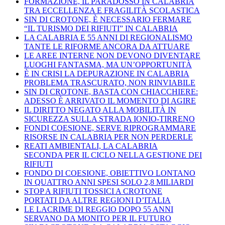
FORMAZIONE, IL PARADOSSO IN CALABRIA
TRA ECCELLENZA E FRAGILITÀ SCOLASTICA
SIN DI CROTONE, È NECESSARIO FERMARE
“IL TURISMO DEI RIFIUTI” IN CALABRIA
LA CALABRIA E 55 ANNI DI REGIONALISMO
TANTE LE RIFORME ANCORA DA ATTUARE
LE AREE INTERNE NON DEVONO DIVENTARE
LUOGHI FANTASMA, MA UN’OPPORTUNITÀ
È IN CRISI LA DEPURAZIONE IN CALABRIA
PROBLEMA TRASCURATO, NON RINVIABILE
SIN DI CROTONE, BASTA CON CHIACCHIERE:
ADESSO È ARRIVATO IL MOMENTO DI AGIRE
IL DIRITTO NEGATO ALLA MOBILITÀ IN
SICUREZZA SULLA STRADA IONIO-TIRRENO
FONDI COESIONE, SERVE RIPROGRAMMARE
RISORSE IN CALABRIA PER NON PERDERLE
REATI AMBIENTALI, LA CALABRIA
SECONDA PER IL CICLO NELLA GESTIONE DEI
RIFIUTI
FONDO DI COESIONE, OBIETTIVO LONTANO
IN QUATTRO ANNI SPESI SOLO 2,8 MILIARDI
STOP A RIFIUTI TOSSICI A CROTONE
PORTATI DA ALTRE REGIONI D’ITALIA
LE LACRIME DI REGGIO DOPO 55 ANNI
SERVANO DA MONITO PER IL FUTURO