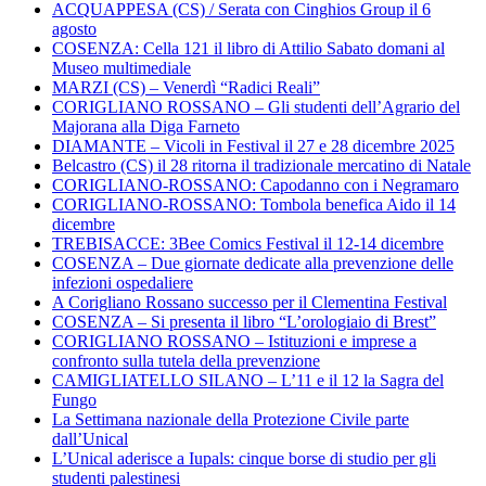
ACQUAPPESA (CS) / Serata con Cinghios Group il 6
agosto
COSENZA: Cella 121 il libro di Attilio Sabato domani al
Museo multimediale
MARZI (CS) – Venerdì “Radici Reali”
CORIGLIANO ROSSANO – Gli studenti dell’Agrario del
Majorana alla Diga Farneto
DIAMANTE – Vicoli in Festival il 27 e 28 dicembre 2025
Belcastro (CS) il 28 ritorna il tradizionale mercatino di Natale
CORIGLIANO-ROSSANO: Capodanno con i Negramaro
CORIGLIANO-ROSSANO: Tombola benefica Aido il 14
dicembre
TREBISACCE: 3Bee Comics Festival il 12-14 dicembre
COSENZA – Due giornate dedicate alla prevenzione delle
infezioni ospedaliere
A Corigliano Rossano successo per il Clementina Festival
COSENZA – Si presenta il libro “L’orologiaio di Brest”
CORIGLIANO ROSSANO – Istituzioni e imprese a
confronto sulla tutela della prevenzione
CAMIGLIATELLO SILANO – L’11 e il 12 la Sagra del
Fungo
La Settimana nazionale della Protezione Civile parte
dall’Unical
L’Unical aderisce a Iupals: cinque borse di studio per gli
studenti palestinesi