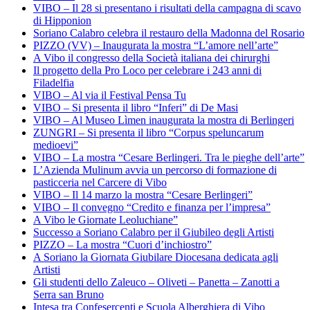
VIBO – Il 28 si presentano i risultati della campagna di scavo
di Hipponion
Soriano Calabro celebra il restauro della Madonna del Rosario
PIZZO (VV) – Inaugurata la mostra “L’amore nell’arte”
A Vibo il congresso della Società italiana dei chirurghi
Il progetto della Pro Loco per celebrare i 243 anni di
Filadelfia
VIBO – Al via il Festival Pensa Tu
VIBO – Si presenta il libro “Inferi” di De Masi
VIBO – Al Museo Lìmen inaugurata la mostra di Berlingeri
ZUNGRI – Si presenta il libro “Corpus speluncarum
medioevi”
VIBO – La mostra “Cesare Berlingeri. Tra le pieghe dell’arte”
L’Azienda Mulinum avvia un percorso di formazione di
pasticceria nel Carcere di Vibo
VIBO – Il 14 marzo la mostra “Cesare Berlingeri”
VIBO – Il convegno “Credito e finanza per l’impresa”
A Vibo le Giornate Leoluchiane”
Successo a Soriano Calabro per il Giubileo degli Artisti
PIZZO – La mostra “Cuori d’inchiostro”
A Soriano la Giornata Giubilare Diocesana dedicata agli
Artisti
Gli studenti dello Zaleuco – Oliveti – Panetta – Zanotti a
Serra san Bruno
Intesa tra Confesercenti e Scuola Alberghiera di Vibo