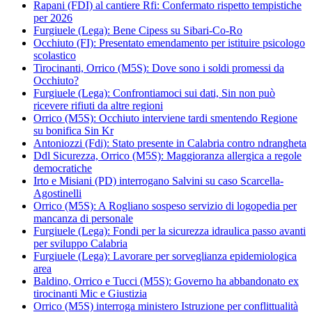
Rapani (FDI) al cantiere Rfi: Confermato rispetto tempistiche
per 2026
Furgiuele (Lega): Bene Cipess su Sibari-Co-Ro
Occhiuto (FI): Presentato emendamento per istituire psicologo
scolastico
Tirocinanti, Orrico (M5S): Dove sono i soldi promessi da
Occhiuto?
Furgiuele (Lega): Confrontiamoci sui dati, Sin non può
ricevere rifiuti da altre regioni
Orrico (M5S): Occhiuto interviene tardi smentendo Regione
su bonifica Sin Kr
Antoniozzi (Fdi): Stato presente in Calabria contro ndrangheta
Ddl Sicurezza, Orrico (M5S): Maggioranza allergica a regole
democratiche
Irto e Misiani (PD) interrogano Salvini su caso Scarcella-
Agostinelli
Orrico (M5S): A Rogliano sospeso servizio di logopedia per
mancanza di personale
Furgiuele (Lega): Fondi per la sicurezza idraulica passo avanti
per sviluppo Calabria
Furgiuele (Lega): Lavorare per sorveglianza epidemiologica
area
Baldino, Orrico e Tucci (M5S): Governo ha abbandonato ex
tirocinanti Mic e Giustizia
Orrico (M5S) interroga ministero Istruzione per conflittualità