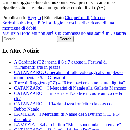
Un pomeriggio colmo di emozioni e viva presenza, carichi per
ripartire sotto la guida di un grande esempio di vita.
(rrc)
Pubblicato in
Reggio
|
Etichettato
Cinquefrondi
,
Tirreno
Navigazione
Sorical pubblica, il PD: La Regione rischia di caricarsi di una
montagna di debiti
articoli
Maurizio Bortoletti non sarà sub-commissario alla sanità in Calabria
Le Altre Notizie
A Cardinale (CZ) torna il 6 e 7 agosto il Festival di
‘nTramenti: arte in piazza
CATANZARO: Graecalis – il folle volo oggi al Complesso
monumentale San Giovanni
Torre di Ruggiero (CZ) – “Riconosci cristiano la tua dignità”
CATANZARO – I Mercatini di Natale alla Galleria Mancuso
CATANZARO – I misteri del Natale e il cuore antico della
città
CATANZARO – Il 14 da piazza Prefettura la corsa dei
Babbo Natale
LAMEZIA – I Mercatini di Natale del Savutano il 13 e 14
dicembre
LAMEZIA – Sabato il libro “Me la sono andata a cercare”
CATANZARO – Si chiude il Salone DeGusto