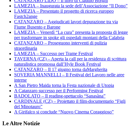
CATANZARO LIDO – Il libro di Claudio Borghi
LAMEZIA – Inaugurata la sede dell’Associazione “Il Dono”
LAMEZIA – Presentato il progetto di ricerca europeo
Fastch2ange
CATANZARO – Aggiudicati lavori depurazione tra via
Fiume Busento e Barone
LAMEZIA – Venerdì “La cura” presenta la proposta di legge
per trasformare in spoke gli ospedali montani della Calabria
CATANZARO – Proseguono interventi di pulizia
straordinaria
LAMEZIA – Successo per Trame Festival
TAVERNA (CZ) – Aperta la call per la residenza di scrittura
naturalistica promossa dall’Hyle Book Festival
CATANZARO – Il 17 giugno torna daMargherita
SOVERIA MANNELLI – Il Festival del Lavoro nelle aree
interne
A San Pietro Maida torna la Festa nazionale di Utopia
A Catanzaro successo per il Performing Festival
BADOLATO – Il reading-spettacolo “Sanasàna”
CARDINALE (CZ) – Proiettato il film-documentario “Figli
del Minotauro”
A Girifalco si conclude “Nuovo Cinema Coraggioso”
Le Altre Notizie