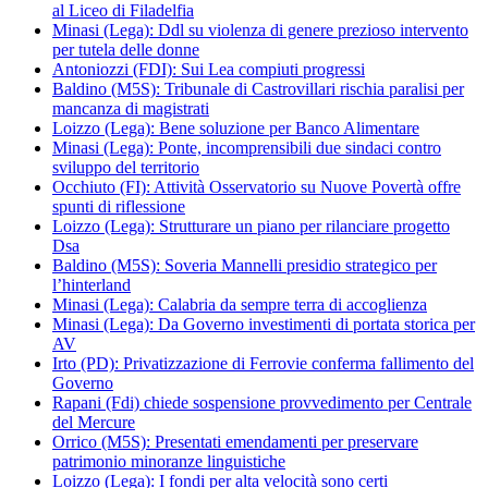
al Liceo di Filadelfia
Minasi (Lega): Ddl su violenza di genere prezioso intervento
per tutela delle donne
Antoniozzi (FDI): Sui Lea compiuti progressi
Baldino (M5S): Tribunale di Castrovillari rischia paralisi per
mancanza di magistrati
Loizzo (Lega): Bene soluzione per Banco Alimentare
Minasi (Lega): Ponte, incomprensibili due sindaci contro
sviluppo del territorio
Occhiuto (FI): Attività Osservatorio su Nuove Povertà offre
spunti di riflessione
Loizzo (Lega): Strutturare un piano per rilanciare progetto
Dsa
Baldino (M5S): Soveria Mannelli presidio strategico per
l’hinterland
Minasi (Lega): Calabria da sempre terra di accoglienza
Minasi (Lega): Da Governo investimenti di portata storica per
AV
Irto (PD): Privatizzazione di Ferrovie conferma fallimento del
Governo
Rapani (Fdi) chiede sospensione provvedimento per Centrale
del Mercure
Orrico (M5S): Presentati emendamenti per preservare
patrimonio minoranze linguistiche
Loizzo (Lega): I fondi per alta velocità sono certi