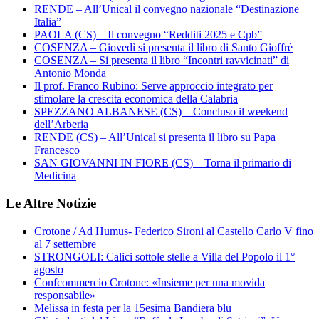
RENDE – All’Unical il convegno nazionale “Destinazione
Italia”
PAOLA (CS) – Il convegno “Redditi 2025 e Cpb”
COSENZA – Giovedì si presenta il libro di Santo Gioffrè
COSENZA – Si presenta il libro “Incontri ravvicinati” di
Antonio Monda
Il prof. Franco Rubino: Serve approccio integrato per
stimolare la crescita economica della Calabria
SPEZZANO ALBANESE (CS) – Concluso il weekend
dell’Arberia
RENDE (CS) – All’Unical si presenta il libro su Papa
Francesco
SAN GIOVANNI IN FIORE (CS) – Torna il primario di
Medicina
Le Altre Notizie
Crotone / Ad Humus- Federico Sironi al Castello Carlo V fino
al 7 settembre
STRONGOLI: Calici sottole stelle a Villa del Popolo il 1°
agosto
Confcommercio Crotone: «Insieme per una movida
responsabile»
Melissa in festa per la 15esima Bandiera blu