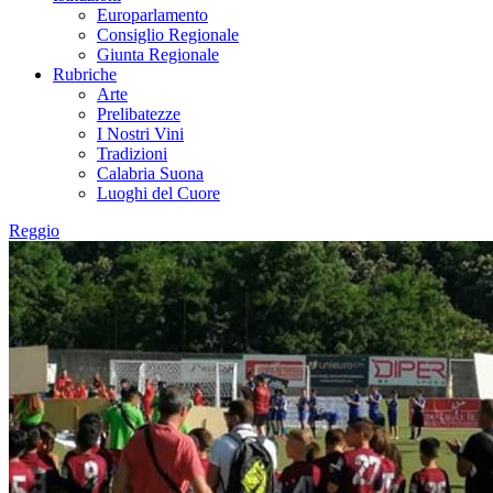
Europarlamento
Consiglio Regionale
Giunta Regionale
Rubriche
Arte
Prelibatezze
I Nostri Vini
Tradizioni
Calabria Suona
Luoghi del Cuore
Reggio