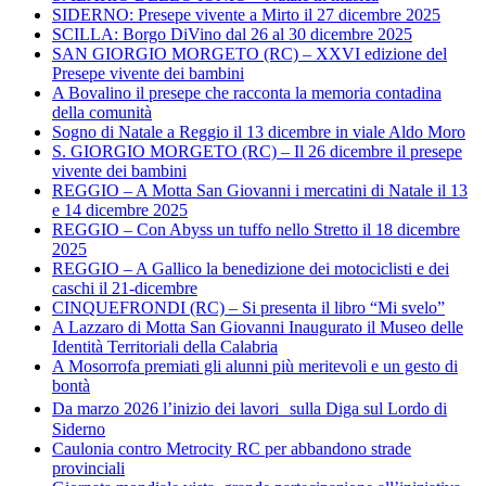
SIDERNO: Presepe vivente a Mirto il 27 dicembre 2025
SCILLA: Borgo DiVino dal 26 al 30 dicembre 2025
SAN GIORGIO MORGETO (RC) – XXVI edizione del
Presepe vivente dei bambini
A Bovalino il presepe che racconta la memoria contadina
della comunità
Sogno di Natale a Reggio il 13 dicembre in viale Aldo Moro
S. GIORGIO MORGETO (RC) – Il 26 dicembre il presepe
vivente dei bambini
REGGIO – A Motta San Giovanni i mercatini di Natale il 13
e 14 dicembre 2025
REGGIO – Con Abyss un tuffo nello Stretto il 18 dicembre
2025
REGGIO – A Gallico la benedizione dei motociclisti e dei
caschi il 21-dicembre
CINQUEFRONDI (RC) – Si presenta il libro “Mi svelo”
A Lazzaro di Motta San Giovanni Inaugurato il Museo delle
Identità Territoriali della Calabria
A Mosorrofa premiati gli alunni più meritevoli e un gesto di
bontà
Da marzo 2026 l’inizio dei lavori sulla Diga sul Lordo di
Siderno
Caulonia contro Metrocity RC per abbandono strade
provinciali