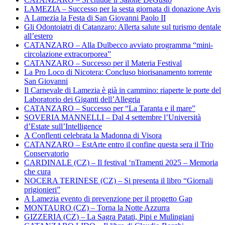
LAMEZIA – Successo per la sesta giornata di donazione Avis
A Lamezia la Festa di San Giovanni Paolo II
Gli Odontoiatri di Catanzaro: Allerta salute sul turismo dentale
all’estero
CATANZARO – Alla Dulbecco avviato programma “mini-
circolazione extracorporea”
CATANZARO – Successo per il Materia Festival
La Pro Loco di Nicotera: Concluso biorisanamento torrente
San Giovanni
Il Carnevale di Lamezia è già in cammino: riaperte le porte del
Laboratorio dei Giganti dell’Allegria
CATANZARO – Successo per “La Taranta e il mare”
SOVERIA MANNELLI – Dal 4 settembre l’Università
d’Estate sull’Intelligence
A Conflenti celebrata la Madonna di Visora
CATANZARO – EstArte entro il confine questa sera il Trio
Conservatorio
CARDINALE (CZ) – Il festival ‘nTramenti 2025 – Memoria
che cura
NOCERA TERINESE (CZ) – Si presenta il libro “Giornali
prigionieri”
A Lamezia evento di prevenzione per il progetto Gap
MONTAURO (CZ) – Torna la Notte Azzurra
GIZZERIA (CZ) – La Sagra Patati, Pipi e Mulingiani