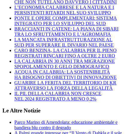
CHE NON TUTELANO DAVVERO I CITTADINI
L’ECONOMIA CALABRESE E LA NATURA E I
PERSISTENTI RITARDI NEL SUO SVILUPPO
PONTE E OPERE COMPLEMENTARI: SISTEMA
INTEGRATO PER LO SVILUPPO DEL SUD
BRACCIANTI IN CATENE: LA PIANA DI SIBARI
TRA LO SFRUTTAMENTO E L’AGROMAFIA
LA MANCATA INFRASTRUTTURAZIONE AL
SUD PER SUPERARE IL DIVARIO NEL PAESE
CARO BENZINA, LA CALABRIA PER IL PIENO
REGISTRATI RINCARI FINO A OLTRE 2 EURO
LA CALABRIA IN 30 ANNI TRA MIGRAZIONE
SPOPOLAMENTO E GELO DEMOGRAFICO
ACQUA IN CALABRIA: LA SOSTENIBILITÀ
HA BISOGNO DI OBIETTIVI DI INNOVAZIONE
GUARIRE LA FERITA DEL TERRITORIO DI KR
ATTRAVERSO LA FORZA DELLA LEGALITÀ
IL PIL DELLA CALABRIA NON CRESCE
NEL 2024 REGISTRATO A MENO 0,2%
Le Altre Notizie
Parco Marino di Amendolara: educazione ambientale e
bandiera blu contro il degrado
A Palmi grande interesse per “Il Vento di Dahkla e il sole