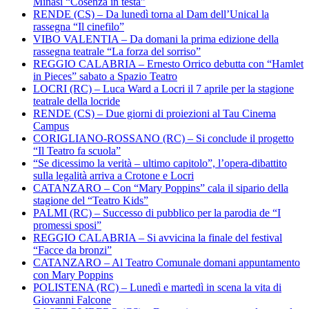
Minasi “Cosenza in testa”
RENDE (CS) – Da lunedì torna al Dam dell’Unical la
rassegna “Il cinefilo”
VIBO VALENTIA – Da domani la prima edizione della
rassegna teatrale “La forza del sorriso”
REGGIO CALABRIA – Ernesto Orrico debutta con “Hamlet
in Pieces” sabato a Spazio Teatro
LOCRI (RC) – Luca Ward a Locri il 7 aprile per la stagione
teatrale della locride
RENDE (CS) – Due giorni di proiezioni al Tau Cinema
Campus
CORIGLIANO-ROSSANO (RC) – Si conclude il progetto
“Il Teatro fa scuola”
“Se dicessimo la verità – ultimo capitolo”, l’opera-dibattito
sulla legalità arriva a Crotone e Locri
CATANZARO – Con “Mary Poppins” cala il sipario della
stagione del “Teatro Kids”
PALMI (RC) – Successo di pubblico per la parodia de “I
promessi sposi”
REGGIO CALABRIA – Si avvicina la finale del festival
“Facce da bronzi”
CATANZARO – Al Teatro Comunale domani appuntamento
con Mary Poppins
POLISTENA (RC) – Lunedì e martedì in scena la vita di
Giovanni Falcone