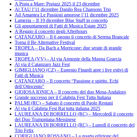
A Praja a Mare: Prajazz 2025 il 23 dicembre
Al TAU l’11 dicembre Danilo Rea Chansons Trio
Ad Amantea Le Passioni amorose l’11 dicembre 2025
Lamezia – Il 19 dicembre Blue Stuff in concerto
Gli appuntamenti di Fatti di Musica Estate 2025
A Reggio il concerto degli Afterhours
CATANZARO – Il 6 agosto il concerto di Serena Brancale
Torna il Be Alternative Festival
TROPEA – Da Bach a Morricone: due serate di grande
musica
TROPEA (VV) – Al via Armonie della Magna Graecia
Al via il Catanzaro Jazz Fest
GIMIGLIANO (CZ) – Eugenio Finardi apre i live estivi di
Fatti di Musica
CATANZARO – Il concerto “Passione e spirito. Echi
dell’Ottocento”
GIOIOSA IONICA – Il concerto del duo Mosa-Andaloro
Grande successo per il Calabria Fest Tutta Italiana
PALMI (RC) – Sabato il concerto di Paolo Restani
Al via il Calabria Fest Rai tutta italiana 2025
LAUREANA DI BORRELLO (RC) – Mercoledì il concerto
del Duo Tramontana-Messinese
LAUREANA DI BORRELLO (RC) – Lunedì il concerto del
Trio Felix
CORIGLIANO ROSSANO – La quarta edizione del