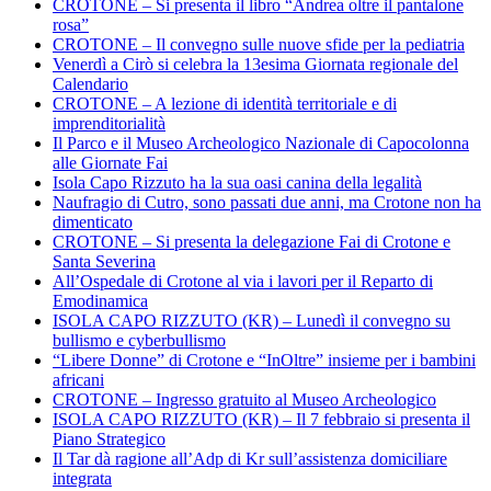
CROTONE – Si presenta il libro “Andrea oltre il pantalone
rosa”
CROTONE – Il convegno sulle nuove sfide per la pediatria
Venerdì a Cirò si celebra la 13esima Giornata regionale del
Calendario
CROTONE – A lezione di identità territoriale e di
imprenditorialità
Il Parco e il Museo Archeologico Nazionale di Capocolonna
alle Giornate Fai
Isola Capo Rizzuto ha la sua oasi canina della legalità
Naufragio di Cutro, sono passati due anni, ma Crotone non ha
dimenticato
CROTONE – Si presenta la delegazione Fai di Crotone e
Santa Severina
All’Ospedale di Crotone al via i lavori per il Reparto di
Emodinamica
ISOLA CAPO RIZZUTO (KR) – Lunedì il convegno su
bullismo e cyberbullismo
“Libere Donne” di Crotone e “InOltre” insieme per i bambini
africani
CROTONE – Ingresso gratuito al Museo Archeologico
ISOLA CAPO RIZZUTO (KR) – Il 7 febbraio si presenta il
Piano Strategico
Il Tar dà ragione all’Adp di Kr sull’assistenza domiciliare
integrata