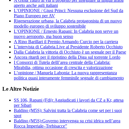
A Gioia Tauro al via il progetto per insegnare la lingua araba
aperto anche agli italiani
L’OPINIONE / Giusi Princi: Nessuna esclusione del Sud da
Piano Europeo per AV
Rigenerazione urbana, la Calabria protagonista di un nuovo
modello europeo di sviluppo sostenibile
L’OPINIONE / Ernesto Rapani: In Calabria non serve un
nuovo aeroporto, ma buon senso
A Rino Barillari il Premio Armando Curcio per la carriera
L’intervista di Calabria.Live al Presidente Roberto Occhiuto
Dalla Calabria la vittoria di Occhiuto è un segnale per il Paese
Ancora ritardi per il ripristino della Diga sul torrente Lordo
I Consorzi di Tutela delll’area centrale della Calabria:
Mirabilia, ottima occasione di crescita e valorizzazione
L’opinione / Manuela Labonia: La nuova rappresentanza
politica quasi interamente femminile segnale di cambiamento
Le Altre Notizie
SS 106, Rapani (Fdi): Aggiudicati i lavori da CZ a Kr, attesa
per Sibari
Baldino (M5S): Salvini tratta la Calabria come set per i suoi
spot
Baldino (M5S):Governo intervenga su crisi idrica nell’area
Rocca Imperiale–Trebisacce”