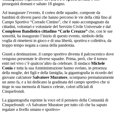
proseguirà domani e sabato 18 giugno.
Ad inaugurare l’evento, il corteo delle squadre, composte da
bambini di diversi paesi che hanno percorso le vie della città fino al
Campo Sportivo “Corrado Cimino”, che è stato accompagnato da
cittadini, volontari e volontarie del Servizio Civile Universale e dal
Complesso Bandistico cittadino “Carlo Creazzo”
che, con le sue
sonorità, ha inaugurato l’inizio di questo evento, simbolo della
voglia di rimettersi in gioco e di una libertà, sportiva e collettiva, da
troppo tempo negata a causa della pandemia.
Giunti a destinazione, il campo sportivo diventa il palcoscenico dove
vengono presentate le diverse squadre. Prima, però, che il torneo
entri nel vivo c’è qualcos’altro da celebrare. Il sindaco
Michele
Conia
e tutta la sua Amministrazione hanno svelato, in presenza
della moglie, dei figli e della famiglia, la gigantografia in ricordo del
giovane calciatore
Salvatore Muratore
, scomparso prematuramente
un anno fa, e a lui dedicano la gradinata del campo sportivo che si
tinge in sua memoria di bianco celeste, colori ufficiali di
Cinquefrondi.
La gigantografia esprime la voce ed il pensiero della Comunità di
Cinquefrondi: «A Salvatore Muratore per tutto ciò che ha saputo
regalare a livello umano e sportivo»