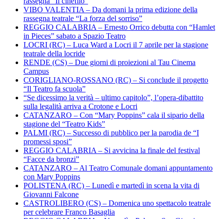
rassegna “Il cinefilo”
VIBO VALENTIA – Da domani la prima edizione della
rassegna teatrale “La forza del sorriso”
REGGIO CALABRIA – Ernesto Orrico debutta con “Hamlet
in Pieces” sabato a Spazio Teatro
LOCRI (RC) – Luca Ward a Locri il 7 aprile per la stagione
teatrale della locride
RENDE (CS) – Due giorni di proiezioni al Tau Cinema
Campus
CORIGLIANO-ROSSANO (RC) – Si conclude il progetto
“Il Teatro fa scuola”
“Se dicessimo la verità – ultimo capitolo”, l’opera-dibattito
sulla legalità arriva a Crotone e Locri
CATANZARO – Con “Mary Poppins” cala il sipario della
stagione del “Teatro Kids”
PALMI (RC) – Successo di pubblico per la parodia de “I
promessi sposi”
REGGIO CALABRIA – Si avvicina la finale del festival
“Facce da bronzi”
CATANZARO – Al Teatro Comunale domani appuntamento
con Mary Poppins
POLISTENA (RC) – Lunedì e martedì in scena la vita di
Giovanni Falcone
CASTROLIBERO (CS) – Domenica uno spettacolo teatrale
per celebrare Franco Basaglia