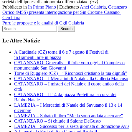
serietà dell’ipotesi di autonomia differenziata».
(rcz)
Pubblicato in
In Primo Piano
|
Etichettato
Anci Calabria
,
Catanzaro
Navigazione
Orrico (M5S) presenta interrogazione per Sin Crotone-Cassano-
Cerchiara
articoli
Pnrr, le proposte e le analisi di Cgil Calabria
Le Altre Notizie
A Cardinale (CZ) torna il 6 e 7 agosto il Festival di
‘nTramenti: arte in piazza
CATANZARO: Graecalis – il folle volo oggi al Complesso
monumentale San Giovanni
Torre di Ruggiero (CZ) – “Riconosci cristiano la tua dignità”
CATANZARO – I Mercatini di Natale alla Galleria Mancuso
CATANZARO – I misteri del Natale e il cuore antico della
città
CATANZARO – Il 14 da piazza Prefettura la corsa dei
Babbo Natale
LAMEZIA – I Mercatini di Natale del Savutano il 13 e 14
dicembre
LAMEZIA – Sabato il libro “Me la sono andata a cercare”
CATANZARO – Si chiude il Salone DeGusto
LAMEZIA – Successo per la sesta giornata di donazione Avis
A Lamezia la Festa di San Giovanni Paolo II