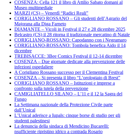
COSENZA: Cella 121 il libro di Attilio Sabato domani al
Museo multimediale
MARZI (CS) – Venerdì “Radici Reali”
CORIGLIANO ROSSANO – Gli studenti dell’Agrario del
Majorana alla Diga Farneto
DIAMANTE – Vicoli in Festival il 27 e 28 dicembre 2025
Belcastro (CS) il 28 ritorna il tradizionale mercatino di Natale
CORIGLIANO-ROSSANO: Capodanno con i Negramaro
CORIGLIANO-ROSSANO: Tombola benefica Aido il 14
dicembre
TREBISACCE: 3Bee Comics Festival il 12-14 dicembre
COSENZA – Due giornate dedicate alla prevenzione delle
infezioni ospedaliere
A Corigliano Rossano successo per il Clementina Festival
COSENZA – Si presenta il libro “L’orologiaio di Brest”
CORIGLIANO ROSSANO – Istituzioni e imprese a
confronto sulla tutela della prevenzione
CAMIGLIATELLO SILANO – L’11 e il 12 la Sagra del
Fungo
La Settimana nazionale della Protezione Civile parte
dall’Unical
L’Unical aderisce a Iupals: cinque borse di studio per gli
studenti palestinesi
La denuncia della sindaca di Mendicino Bucarelli:
nsufficiente ripristino idrico a contrada Rosario