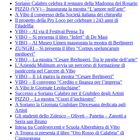
Soriano Calabro celebra il restauro della Madonna del Rosario
PIZZO (VV) – Inaugurata la mostra “L’amore nell’arte”
A Vibo il congresso della Società italiana dei chirurghi
Il progetto della Pro Loco per celebrare i 243 anni di
Filadelfia
VIBO – Al via il Festival Pensa Tu
VIBO – Si presenta il libro “Inferi” di De Masi
VIBO – Al Museo Lìmen inaugurata la mostra di Berlingeri
ZUNGRI – Si presenta il libro “Corpus speluncarum
medioevi”
VIBO – La mostra “Cesare Berlingeri. Tra le pieghe dell’arte”
L’Azienda Mulinum avvia un percorso di formazione di
pasticceria nel Carcere di Vibo
VIBO – Il 14 marzo la mostra “Cesare Berlingeri”
VIBO – Il convegno “Credito e finanza per l’impresa”
A Vibo le Giornate Leoluchiane”
Successo a Soriano Calabro per il Giubileo degli Artisti
PIZZO – La mostra “Cuori d’inchiostro”
A Soriano la Giornata Giubilare Diocesana dedicata agli
Artisti
Gli studenti dello Zaleuco – Oliveti – Panetta – Zanotti a
Serra san Bruno
Intesa tra Confesercenti e Scuola Alberghiera di Vibo
A Tropea si presenta il libro “Oro Rosso di Calabria” di
Cinquegrana