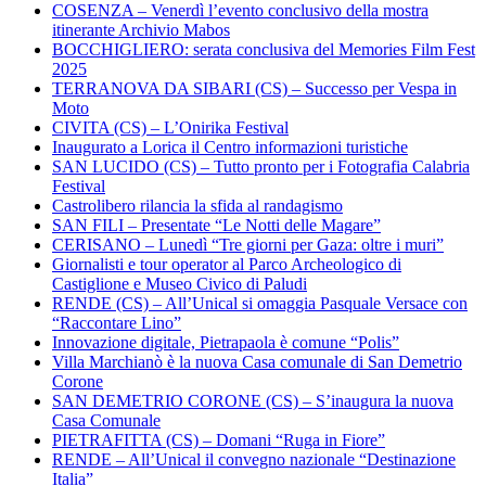
COSENZA – Venerdì l’evento conclusivo della mostra
itinerante Archivio Mabos
BOCCHIGLIERO: serata conclusiva del Memories Film Fest
2025
TERRANOVA DA SIBARI (CS) – Successo per Vespa in
Moto
CIVITA (CS) – L’Onirika Festival
Inaugurato a Lorica il Centro informazioni turistiche
SAN LUCIDO (CS) – Tutto pronto per i Fotografia Calabria
Festival
Castrolibero rilancia la sfida al randagismo
SAN FILI – Presentate “Le Notti delle Magare”
CERISANO – Lunedì “Tre giorni per Gaza: oltre i muri”
Giornalisti e tour operator al Parco Archeologico di
Castiglione e Museo Civico di Paludi
RENDE (CS) – All’Unical si omaggia Pasquale Versace con
“Raccontare Lino”
Innovazione digitale, Pietrapaola è comune “Polis”
Villa Marchianò è la nuova Casa comunale di San Demetrio
Corone
SAN DEMETRIO CORONE (CS) – S’inaugura la nuova
Casa Comunale
PIETRAFITTA (CS) – Domani “Ruga in Fiore”
RENDE – All’Unical il convegno nazionale “Destinazione
Italia”