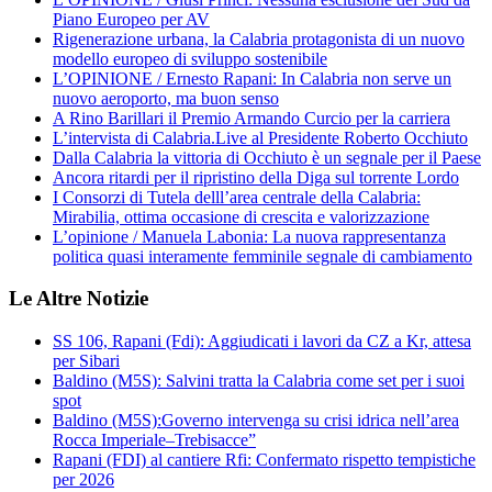
Piano Europeo per AV
Rigenerazione urbana, la Calabria protagonista di un nuovo
modello europeo di sviluppo sostenibile
L’OPINIONE / Ernesto Rapani: In Calabria non serve un
nuovo aeroporto, ma buon senso
A Rino Barillari il Premio Armando Curcio per la carriera
L’intervista di Calabria.Live al Presidente Roberto Occhiuto
Dalla Calabria la vittoria di Occhiuto è un segnale per il Paese
Ancora ritardi per il ripristino della Diga sul torrente Lordo
I Consorzi di Tutela delll’area centrale della Calabria:
Mirabilia, ottima occasione di crescita e valorizzazione
L’opinione / Manuela Labonia: La nuova rappresentanza
politica quasi interamente femminile segnale di cambiamento
Le Altre Notizie
SS 106, Rapani (Fdi): Aggiudicati i lavori da CZ a Kr, attesa
per Sibari
Baldino (M5S): Salvini tratta la Calabria come set per i suoi
spot
Baldino (M5S):Governo intervenga su crisi idrica nell’area
Rocca Imperiale–Trebisacce”
Rapani (FDI) al cantiere Rfi: Confermato rispetto tempistiche
per 2026