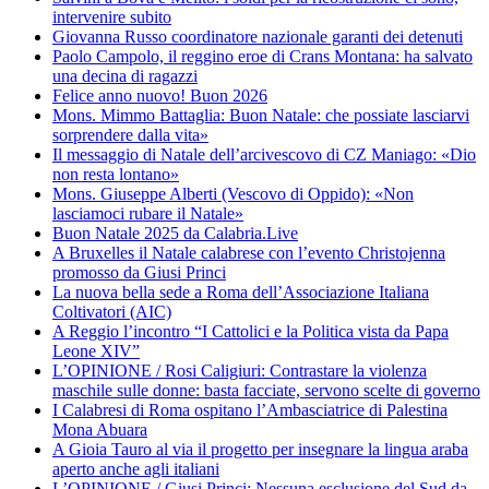
intervenire subito
Giovanna Russo coordinatore nazionale garanti dei detenuti
Paolo Campolo, il reggino eroe di Crans Montana: ha salvato
una decina di ragazzi
Felice anno nuovo! Buon 2026
Mons. Mimmo Battaglia: Buon Natale: che possiate lasciarvi
sorprendere dalla vita»
Il messaggio di Natale dell’arcivescovo di CZ Maniago: «Dio
non resta lontano»
Mons. Giuseppe Alberti (Vescovo di Oppido): «Non
lasciamoci rubare il Natale»
Buon Natale 2025 da Calabria.Live
A Bruxelles il Natale calabrese con l’evento Christojenna
promosso da Giusi Princi
La nuova bella sede a Roma dell’Associazione Italiana
Coltivatori (AIC)
A Reggio l’incontro “I Cattolici e la Politica vista da Papa
Leone XIV”
L’OPINIONE / Rosi Caligiuri: Contrastare la violenza
maschile sulle donne: basta facciate, servono scelte di governo
I Calabresi di Roma ospitano l’Ambasciatrice di Palestina
Mona Abuara
A Gioia Tauro al via il progetto per insegnare la lingua araba
aperto anche agli italiani
L’OPINIONE / Giusi Princi: Nessuna esclusione del Sud da