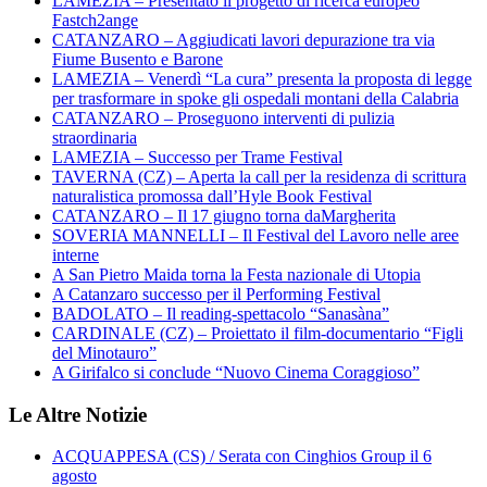
LAMEZIA – Presentato il progetto di ricerca europeo
Fastch2ange
CATANZARO – Aggiudicati lavori depurazione tra via
Fiume Busento e Barone
LAMEZIA – Venerdì “La cura” presenta la proposta di legge
per trasformare in spoke gli ospedali montani della Calabria
CATANZARO – Proseguono interventi di pulizia
straordinaria
LAMEZIA – Successo per Trame Festival
TAVERNA (CZ) – Aperta la call per la residenza di scrittura
naturalistica promossa dall’Hyle Book Festival
CATANZARO – Il 17 giugno torna daMargherita
SOVERIA MANNELLI – Il Festival del Lavoro nelle aree
interne
A San Pietro Maida torna la Festa nazionale di Utopia
A Catanzaro successo per il Performing Festival
BADOLATO – Il reading-spettacolo “Sanasàna”
CARDINALE (CZ) – Proiettato il film-documentario “Figli
del Minotauro”
A Girifalco si conclude “Nuovo Cinema Coraggioso”
Le Altre Notizie
ACQUAPPESA (CS) / Serata con Cinghios Group il 6
agosto