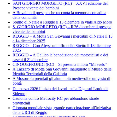
SAN GIORGIO MORGETO (RC) – XXVI edizione del
Presepe vivente dei bambini
A Bovalino il presepe che racconta la memoria contadina
della comunità
Sogno di Natale a Reggio il 13 dicembre in viale Aldo Moro
S. GIORGIO MORGETO (RC) – Il 26 dicembre il presepe
vivente dei bambini
REGGIO – A Motta San Giovanni i mercatini di Natale il 13
e 14 dicembre 2025
REGGIO – Con Abyss un tuffo nello Stretto il 18 dicembre
2025
REGGIO – A Gallico la benedizione dei motociclisti e dei
caschi il 21-dicembre
CINQUEFRONDI (RC) – Si presenta il libro “Mi svelo”
A Lazzaro di Motta San Giovanni Inaugurato il Museo delle
Identità Territoriali della Calabria
A Mosorrofa premiati gli alunni più meritevoli e un gesto di
bontà
Da marzo 2026 l’inizio dei lavori sulla Diga sul Lordo di
Siderno
Caulonia contro Metrocity RC per abbandono strade
provinciali
Giornata mondiale vista, grande partecipazione all’iniziativa
della UICI di Reggio