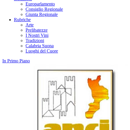
Europarlamento
Consiglio Regionale
Giunta Regionale
Rubriche
Arte
Prelibatezze
I Nostri Vini
Tradizioni
Calabria Suona
Luoghi del Cuore
In Primo Piano