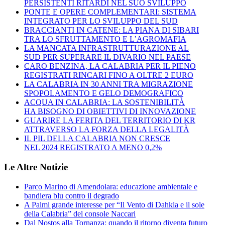
PERSISTENTI RITARDI NEL SUO SVILUPPO
PONTE E OPERE COMPLEMENTARI: SISTEMA
INTEGRATO PER LO SVILUPPO DEL SUD
BRACCIANTI IN CATENE: LA PIANA DI SIBARI
TRA LO SFRUTTAMENTO E L’AGROMAFIA
LA MANCATA INFRASTRUTTURAZIONE AL
SUD PER SUPERARE IL DIVARIO NEL PAESE
CARO BENZINA, LA CALABRIA PER IL PIENO
REGISTRATI RINCARI FINO A OLTRE 2 EURO
LA CALABRIA IN 30 ANNI TRA MIGRAZIONE
SPOPOLAMENTO E GELO DEMOGRAFICO
ACQUA IN CALABRIA: LA SOSTENIBILITÀ
HA BISOGNO DI OBIETTIVI DI INNOVAZIONE
GUARIRE LA FERITA DEL TERRITORIO DI KR
ATTRAVERSO LA FORZA DELLA LEGALITÀ
IL PIL DELLA CALABRIA NON CRESCE
NEL 2024 REGISTRATO A MENO 0,2%
Le Altre Notizie
Parco Marino di Amendolara: educazione ambientale e
bandiera blu contro il degrado
A Palmi grande interesse per “Il Vento di Dahkla e il sole
della Calabria” del console Naccari
Dal Nostos alla Tornanza: quando il ritorno diventa futuro