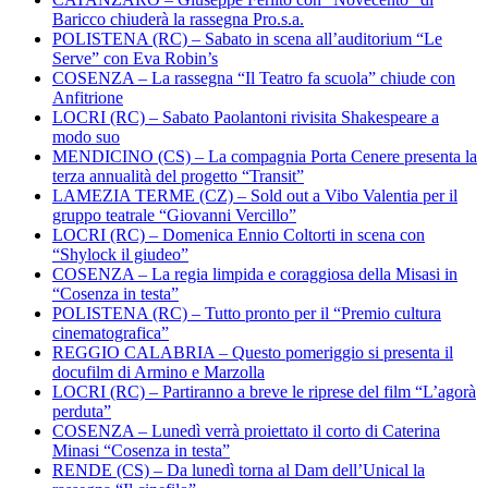
Baricco chiuderà la rassegna Pro.s.a.
POLISTENA (RC) – Sabato in scena all’auditorium “Le
Serve” con Eva Robin’s
COSENZA – La rassegna “Il Teatro fa scuola” chiude con
Anfitrione
LOCRI (RC) – Sabato Paolantoni rivisita Shakespeare a
modo suo
MENDICINO (CS) – La compagnia Porta Cenere presenta la
terza annualità del progetto “Transit”
LAMEZIA TERME (CZ) – Sold out a Vibo Valentia per il
gruppo teatrale “Giovanni Vercillo”
LOCRI (RC) – Domenica Ennio Coltorti in scena con
“Shylock il giudeo”
COSENZA – La regia limpida e coraggiosa della Misasi in
“Cosenza in testa”
POLISTENA (RC) – Tutto pronto per il “Premio cultura
cinematografica”
REGGIO CALABRIA – Questo pomeriggio si presenta il
docufilm di Armino e Marzolla
LOCRI (RC) – Partiranno a breve le riprese del film “L’agorà
perduta”
COSENZA – Lunedì verrà proiettato il corto di Caterina
Minasi “Cosenza in testa”
RENDE (CS) – Da lunedì torna al Dam dell’Unical la