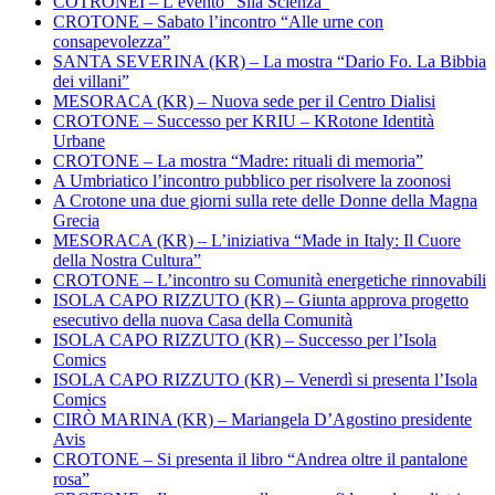
COTRONEI – L’evento “Sila Scienza”
CROTONE – Sabato l’incontro “Alle urne con
consapevolezza”
SANTA SEVERINA (KR) – La mostra “Dario Fo. La Bibbia
dei villani”
MESORACA (KR) – Nuova sede per il Centro Dialisi
CROTONE – Successo per KRIU – KRotone Identità
Urbane
CROTONE – La mostra “Madre: rituali di memoria”
A Umbriatico l’incontro pubblico per risolvere la zoonosi
A Crotone una due giorni sulla rete delle Donne della Magna
Grecia
MESORACA (KR) – L’iniziativa “Made in Italy: Il Cuore
della Nostra Cultura”
CROTONE – L’incontro su Comunità energetiche rinnovabili
ISOLA CAPO RIZZUTO (KR) – Giunta approva progetto
esecutivo della nuova Casa della Comunità
ISOLA CAPO RIZZUTO (KR) – Successo per l’Isola
Comics
ISOLA CAPO RIZZUTO (KR) – Venerdì si presenta l’Isola
Comics
CIRÒ MARINA (KR) – Mariangela D’Agostino presidente
Avis
CROTONE – Si presenta il libro “Andrea oltre il pantalone
rosa”