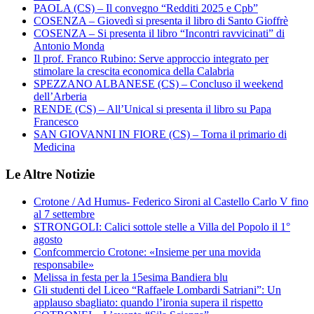
PAOLA (CS) – Il convegno “Redditi 2025 e Cpb”
COSENZA – Giovedì si presenta il libro di Santo Gioffrè
COSENZA – Si presenta il libro “Incontri ravvicinati” di
Antonio Monda
Il prof. Franco Rubino: Serve approccio integrato per
stimolare la crescita economica della Calabria
SPEZZANO ALBANESE (CS) – Concluso il weekend
dell’Arberia
RENDE (CS) – All’Unical si presenta il libro su Papa
Francesco
SAN GIOVANNI IN FIORE (CS) – Torna il primario di
Medicina
Le Altre Notizie
Crotone / Ad Humus- Federico Sironi al Castello Carlo V fino
al 7 settembre
STRONGOLI: Calici sottole stelle a Villa del Popolo il 1°
agosto
Confcommercio Crotone: «Insieme per una movida
responsabile»
Melissa in festa per la 15esima Bandiera blu
Gli studenti del Liceo “Raffaele Lombardi Satriani”: Un
applauso sbagliato: quando l’ironia supera il rispetto