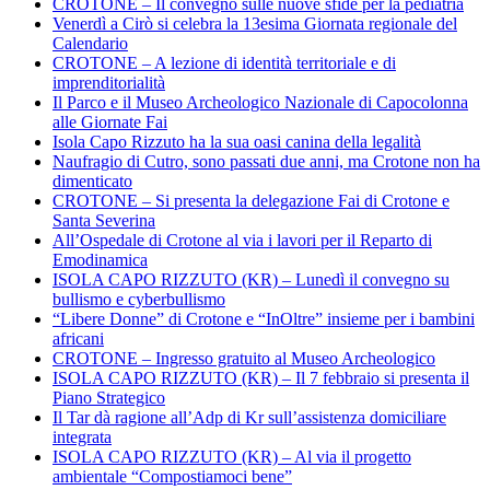
CROTONE – Il convegno sulle nuove sfide per la pediatria
Venerdì a Cirò si celebra la 13esima Giornata regionale del
Calendario
CROTONE – A lezione di identità territoriale e di
imprenditorialità
Il Parco e il Museo Archeologico Nazionale di Capocolonna
alle Giornate Fai
Isola Capo Rizzuto ha la sua oasi canina della legalità
Naufragio di Cutro, sono passati due anni, ma Crotone non ha
dimenticato
CROTONE – Si presenta la delegazione Fai di Crotone e
Santa Severina
All’Ospedale di Crotone al via i lavori per il Reparto di
Emodinamica
ISOLA CAPO RIZZUTO (KR) – Lunedì il convegno su
bullismo e cyberbullismo
“Libere Donne” di Crotone e “InOltre” insieme per i bambini
africani
CROTONE – Ingresso gratuito al Museo Archeologico
ISOLA CAPO RIZZUTO (KR) – Il 7 febbraio si presenta il
Piano Strategico
Il Tar dà ragione all’Adp di Kr sull’assistenza domiciliare
integrata
ISOLA CAPO RIZZUTO (KR) – Al via il progetto
ambientale “Compostiamoci bene”