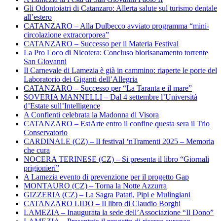
Gli Odontoiatri di Catanzaro: Allerta salute sul turismo dentale
all’estero
CATANZARO – Alla Dulbecco avviato programma “mini-
circolazione extracorporea”
CATANZARO – Successo per il Materia Festival
La Pro Loco di Nicotera: Concluso biorisanamento torrente
San Giovanni
Il Carnevale di Lamezia è già in cammino: riaperte le porte del
Laboratorio dei Giganti dell’Allegria
CATANZARO – Successo per “La Taranta e il mare”
SOVERIA MANNELLI – Dal 4 settembre l’Università
d’Estate sull’Intelligence
A Conflenti celebrata la Madonna di Visora
CATANZARO – EstArte entro il confine questa sera il Trio
Conservatorio
CARDINALE (CZ) – Il festival ‘nTramenti 2025 – Memoria
che cura
NOCERA TERINESE (CZ) – Si presenta il libro “Giornali
prigionieri”
A Lamezia evento di prevenzione per il progetto Gap
MONTAURO (CZ) – Torna la Notte Azzurra
GIZZERIA (CZ) – La Sagra Patati, Pipi e Mulingiani
CATANZARO LIDO – Il libro di Claudio Borghi
LAMEZIA – Inaugurata la sede dell’Associazione “Il Dono”