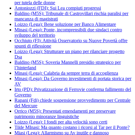
per tutela delle donne
Antoniozzi (FDI): Sui Lea compiuti progressi
Baldino (M5S): Tribunale di Castrovillari rischia paralisi per
mancanza di magistrati
Loizzo (Lega): Bene soluzione per Banco Alimentare
Minasi (Lega): Ponte, incomprensibili due sindaci contro
sviluppo del territorio
Occhiuto (FI): Attività Osservatorio su Nuove Povertà offre
spunti di riflessione
Loizzo (Lega): Strutturare un piano per rilanciare progetto
Dsa
Baldino (M5S): Soveria Mannelli presidio strategico per
l’hinterland
Minasi (Lega): Calabria da sempre terra di accoglienza
Minasi (Lega): Da Governo investimenti di portata storica per
AV
Irto (PD): Privatizzazione di Ferrovie conferma fallimento del
Governo
Rapani (Fdi) chiede sospensione provvedimento per Centrale
del Mercure
Orrico (M5S): Presentati emendamenti per preservare
patrimonio minoranze linguistiche
Loizzo (Lega): I fondi per alta velocità sono certi
Tilde MInasi: Ma quanto costano i ricorsi al Tar per il Ponte?
Miasi (Lega): Allarmismo su Av inutile e dannoso