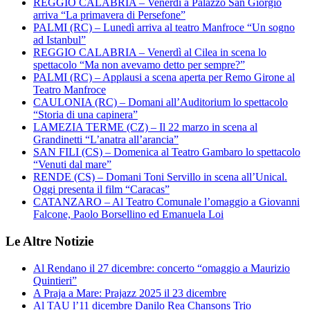
REGGIO CALABRIA – Venerdì a Palazzo San Giorgio
arriva “La primavera di Persefone”
PALMI (RC) – Lunedì arriva al teatro Manfroce “Un sogno
ad Istanbul”
REGGIO CALABRIA – Venerdì al Cilea in scena lo
spettacolo “Ma non avevamo detto per sempre?”
PALMI (RC) – Applausi a scena aperta per Remo Girone al
Teatro Manfroce
CAULONIA (RC) – Domani all’Auditorium lo spettacolo
“Storia di una capinera”
LAMEZIA TERME (CZ) – Il 22 marzo in scena al
Grandinetti “L’anatra all’arancia”
SAN FILI (CS) – Domenica al Teatro Gambaro lo spettacolo
“Venuti dal mare”
RENDE (CS) – Domani Toni Servillo in scena all’Unical.
Oggi presenta il film “Caracas”
CATANZARO – Al Teatro Comunale l’omaggio a Giovanni
Falcone, Paolo Borsellino ed Emanuela Loi
Le Altre Notizie
Al Rendano il 27 dicembre: concerto “omaggio a Maurizio
Quintieri”
A Praja a Mare: Prajazz 2025 il 23 dicembre
Al TAU l’11 dicembre Danilo Rea Chansons Trio