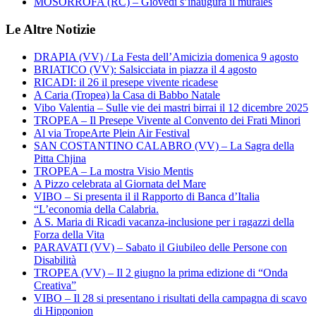
MOSORROFA (RC) – Giovedì s’inaugura il murales
Le Altre Notizie
DRAPIA (VV) / La Festa dell’Amicizia domenica 9 agosto
BRIATICO (VV): Salsicciata in piazza il 4 agosto
RICADI: il 26 il presepe vivente ricadese
A Caria (Tropea) la Casa di Babbo Natale
Vibo Valentia – Sulle vie dei mastri birrai il 12 dicembre 2025
TROPEA – Il Presepe Vivente al Convento dei Frati Minori
Al via TropeArte Plein Air Festival
SAN COSTANTINO CALABRO (VV) – La Sagra della
Pitta Chjina
TROPEA – La mostra Visio Mentis
A Pizzo celebrata al Giornata del Mare
VIBO – Si presenta il il Rapporto di Banca d’Italia
“L’economia della Calabria.
A S. Maria di Ricadi vacanza-inclusione per i ragazzi della
Forza della Vita
PARAVATI (VV) – Sabato il Giubileo delle Persone con
Disabilità
TROPEA (VV) – Il 2 giugno la prima edizione di “Onda
Creativa”
VIBO – Il 28 si presentano i risultati della campagna di scavo
di Hipponion