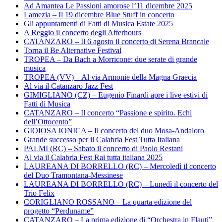
Ad Amantea Le Passioni amorose l’11 dicembre 2025
Lamezia – Il 19 dicembre Blue Stuff in concerto
Gli appuntamenti di Fatti di Musica Estate 2025
A Reggio il concerto degli Afterhours
CATANZARO – Il 6 agosto il concerto di Serena Brancale
Torna il Be Alternative Festival
TROPEA – Da Bach a Morricone: due serate di grande
musica
TROPEA (VV) – Al via Armonie della Magna Graecia
Al via il Catanzaro Jazz Fest
GIMIGLIANO (CZ) – Eugenio Finardi apre i live estivi di
Fatti di Musica
CATANZARO – Il concerto “Passione e spirito. Echi
dell’Ottocento”
GIOIOSA IONICA – Il concerto del duo Mosa-Andaloro
Grande successo per il Calabria Fest Tutta Italiana
PALMI (RC) – Sabato il concerto di Paolo Restani
Al via il Calabria Fest Rai tutta italiana 2025
LAUREANA DI BORRELLO (RC) – Mercoledì il concerto
del Duo Tramontana-Messinese
LAUREANA DI BORRELLO (RC) – Lunedì il concerto del
Trio Felix
CORIGLIANO ROSSANO – La quarta edizione del
progetto “Perduname”
CATANZARO – La prima edizione di “Orchestra in Flauti”