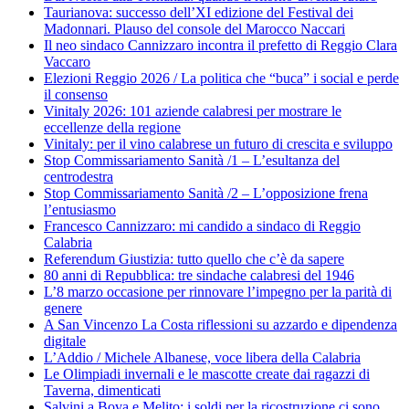
Taurianova: successo dell’XI edizione del Festival dei
Madonnari. Plauso del console del Marocco Naccari
Il neo sindaco Cannizzaro incontra il prefetto di Reggio Clara
Vaccaro
Elezioni Reggio 2026 / La politica che “buca” i social e perde
il consenso
Vinitaly 2026: 101 aziende calabresi per mostrare le
eccellenze della regione
Vinitaly: per il vino calabrese un futuro di crescita e sviluppo
Stop Commissariamento Sanità /1 – L’esultanza del
centrodestra
Stop Commissariamento Sanità /2 – L’opposizione frena
l’entusiasmo
Francesco Cannizzaro: mi candido a sindaco di Reggio
Calabria
Referendum Giustizia: tutto quello che c’è da sapere
80 anni di Repubblica: tre sindache calabresi del 1946
L’8 marzo occasione per rinnovare l’impegno per la parità di
genere
A San Vincenzo La Costa riflessioni su azzardo e dipendenza
digitale
L’Addio / Michele Albanese, voce libera della Calabria
Le Olimpiadi invernali e le mascotte create dai ragazzi di
Taverna, dimenticati
Salvini a Bova e Melito: i soldi per la ricostruzione ci sono,