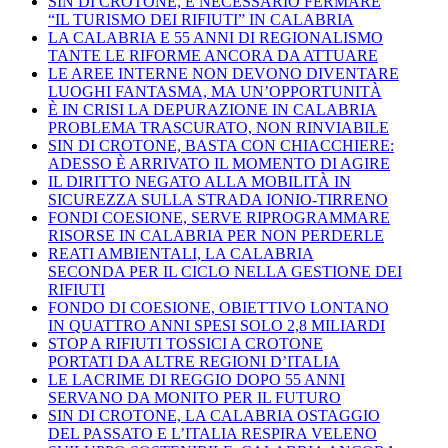
SIN DI CROTONE, È NECESSARIO FERMARE
“IL TURISMO DEI RIFIUTI” IN CALABRIA
LA CALABRIA E 55 ANNI DI REGIONALISMO
TANTE LE RIFORME ANCORA DA ATTUARE
LE AREE INTERNE NON DEVONO DIVENTARE
LUOGHI FANTASMA, MA UN’OPPORTUNITÀ
È IN CRISI LA DEPURAZIONE IN CALABRIA
PROBLEMA TRASCURATO, NON RINVIABILE
SIN DI CROTONE, BASTA CON CHIACCHIERE:
ADESSO È ARRIVATO IL MOMENTO DI AGIRE
IL DIRITTO NEGATO ALLA MOBILITÀ IN
SICUREZZA SULLA STRADA IONIO-TIRRENO
FONDI COESIONE, SERVE RIPROGRAMMARE
RISORSE IN CALABRIA PER NON PERDERLE
REATI AMBIENTALI, LA CALABRIA
SECONDA PER IL CICLO NELLA GESTIONE DEI
RIFIUTI
FONDO DI COESIONE, OBIETTIVO LONTANO
IN QUATTRO ANNI SPESI SOLO 2,8 MILIARDI
STOP A RIFIUTI TOSSICI A CROTONE
PORTATI DA ALTRE REGIONI D’ITALIA
LE LACRIME DI REGGIO DOPO 55 ANNI
SERVANO DA MONITO PER IL FUTURO
SIN DI CROTONE, LA CALABRIA OSTAGGIO
DEL PASSATO E L’ITALIA RESPIRA VELENO