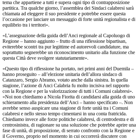
tema che appartiene a tutti e supera ogni tipo di contrapposizione
partitica. Tra qualche giorno, l’assemblea dei Sindaci calabresi sarà
chiamata ad eleggere il suo presidente e potrebbe essere questa
l’occasione per lanciare un messaggio di forte unità regionalista e di
equilibrio tra i territori».
«L’assegnazione della guida dell’Anci regionale al Capoluogo di
Regione – hanno aggiunto – frutto di una riflessione bipartisan,
eviterebbe scontri tra pur legittime ed autorevoli candidature, ma
soprattutto segnerebbe un riconoscimento unitario alla funzione che
questa Città deve svolgere statutariamente».
«Questo tipo di riflessione ha portato, nei primi anni del Duemila –
hanno proseguito – all’elezione unitaria dell’allora sindaco di
Catanzaro, Sergio Abramo, votato anche dalla sinistra. In quella
stagione, l’azione di Anci Calabria fu molto incisiva nel rapporto
con la Regione e per la valorizzazione di tutti i Comuni calabresi».
«Noi non chiediamo a Nicola Fiorita di candidarsi alla guida di uno
schieramento alla presidenza dell’Anci – hanno specificato –. Non
avrebbe senso auspicare una stagione di forte unità tra i Comuni
calabresi e nello stesso tempo cimentarsi in una conta fratricida.
Chiediamo invece alle forze politiche calabresi, di centrodestra e di
centrosinistra, di ragionare su una soluzione che potrebbe aprire una
fase di unità, di proposizione, di serrato confronto con la Regione e
il Governo, proprio nel momento in cui occorrerà discutere con