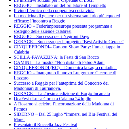
Le iniziative solidali per l’Ospedale di Locri
REGGIO – Installato un defibrillatore al Tempietto
Il vino L’eroico della cooperativa costa viola
La medicina di genere per un sistema sanitario più equo ed
efficace: l’incontro a Reggio
REGGIO – Federimpreseuropa presenta programma a
sostegno delle aziende calabresi
REGGIO – Successo per i Negroni Days
GERACE – Successo per il progetto “Best Artist in Gerace”
CINQUEFRONDI– Cartoon Show Party: l’unica tappa in
Calabria
SCILLA-FAVAZZINA: la Festa di San Rocco
CAMINI – La mostra “Non dista” di Fabio Adani
CINQUEFRONDI (RC) – Domenica la sagra contadina
REGGIO – Inaugurato il nuovo Lungomare Cicerone di
Lazzaro
Successo a Reggio per l’anteprima del Concorso dei
Madonnari di Taurianova.
GERACE – La 25esima edizione di Borgo Incantato
DeaFest / Luisa Corna a Calanna 24 luglio
A Rosarno si celebra l’incoronazione della Madonna di
Patmos
SIDERNO – Dal 25 luglio “Immersi nel Blu-Festival del
Mare”
Presentato il Roccella Jazz Festival