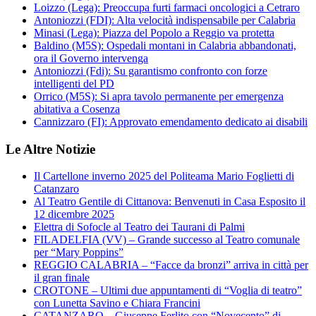
Loizzo (Lega): Preoccupa furti farmaci oncologici a Cetraro
Antoniozzi (FDI): Alta velocità indispensabile per Calabria
Minasi (Lega): Piazza del Popolo a Reggio va protetta
Baldino (M5S): Ospedali montani in Calabria abbandonati,
ora il Governo intervenga
Antoniozzi (Fdi): Su garantismo confronto con forze
intelligenti del PD
Orrico (M5S): Si apra tavolo permanente per emergenza
abitativa a Cosenza
Cannizzaro (FI): Approvato emendamento dedicato ai disabili
Le Altre Notizie
Il Cartellone inverno 2025 del Politeama Mario Foglietti di
Catanzaro
Al Teatro Gentile di Cittanova: Benvenuti in Casa Esposito il
12 dicembre 2025
Elettra di Sofocle al Teatro dei Taurani di Palmi
FILADELFIA (VV) – Grande successo al Teatro comunale
per “Mary Poppins”
REGGIO CALABRIA – “Facce da bronzi” arriva in città per
il gran finale
CROTONE – Ultimi due appuntamenti di “Voglia di teatro”
con Lunetta Savino e Chiara Francini
CATANZARO – Giuseppe Ferlito con “Novecento” di