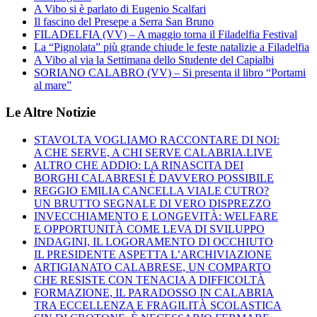
A Vibo si è parlato di Eugenio Scalfari
Il fascino del Presepe a Serra San Bruno
FILADELFIA (VV) – A maggio torna il Filadelfia Festival
La “Pignolata” più grande chiude le feste natalizie a Filadelfia
A Vibo al via la Settimana dello Studente del Capialbi
SORIANO CALABRO (VV) – Si presenta il libro “Portami
al mare”
Le Altre Notizie
STAVOLTA VOGLIAMO RACCONTARE DI NOI:
A CHE SERVE, A CHI SERVE CALABRIA.LIVE
ALTRO CHE ADDIO: LA RINASCITA DEI
BORGHI CALABRESI È DAVVERO POSSIBILE
REGGIO EMILIA CANCELLA VIALE CUTRO?
UN BRUTTO SEGNALE DI VERO DISPREZZO
INVECCHIAMENTO E LONGEVITÀ: WELFARE
E OPPORTUNITÀ COME LEVA DI SVILUPPO
INDAGINI, IL LOGORAMENTO DI OCCHIUTO
IL PRESIDENTE ASPETTA L’ARCHIVIAZIONE
ARTIGIANATO CALABRESE, UN COMPARTO
CHE RESISTE CON TENACIA A DIFFICOLTÀ
FORMAZIONE, IL PARADOSSO IN CALABRIA
TRA ECCELLENZA E FRAGILITÀ SCOLASTICA