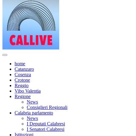
home
Catanzaro
Cosenza
Crotone
Reggio
Vibo Valentia
Regione
News
Consiglieri Regionali
Calabria parlamento
News
I Deputati Calabresi
I Senatori Calabresi
Istituzioni