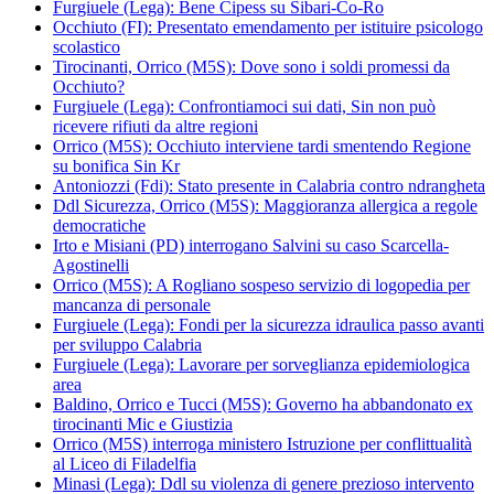
Furgiuele (Lega): Bene Cipess su Sibari-Co-Ro
Occhiuto (FI): Presentato emendamento per istituire psicologo
scolastico
Tirocinanti, Orrico (M5S): Dove sono i soldi promessi da
Occhiuto?
Furgiuele (Lega): Confrontiamoci sui dati, Sin non può
ricevere rifiuti da altre regioni
Orrico (M5S): Occhiuto interviene tardi smentendo Regione
su bonifica Sin Kr
Antoniozzi (Fdi): Stato presente in Calabria contro ndrangheta
Ddl Sicurezza, Orrico (M5S): Maggioranza allergica a regole
democratiche
Irto e Misiani (PD) interrogano Salvini su caso Scarcella-
Agostinelli
Orrico (M5S): A Rogliano sospeso servizio di logopedia per
mancanza di personale
Furgiuele (Lega): Fondi per la sicurezza idraulica passo avanti
per sviluppo Calabria
Furgiuele (Lega): Lavorare per sorveglianza epidemiologica
area
Baldino, Orrico e Tucci (M5S): Governo ha abbandonato ex
tirocinanti Mic e Giustizia
Orrico (M5S) interroga ministero Istruzione per conflittualità
al Liceo di Filadelfia
Minasi (Lega): Ddl su violenza di genere prezioso intervento