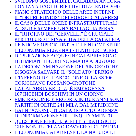
SVILUPPO SOSTENIBILE, CALABRIA ANCORA
LONTANA DAGLI OBIETTIVI DI AGENDA 2030
PIANO STRATEGICO DELLE AREE INTERNE
IL “DE PROFUNDIS” DEI BORGHI CALABRESI
IL CASO DELLE OPERE INFRASTRUTTURALI
AL SUD È SEMPRE UNA BATTAGLIA PERSA
IL “RITORNO DEI “CERVELLI” È CRUCIALE
PER FUTURO E RINASCITA DELLA CALABRIA
LE NUOVE OPPORTUNITÀ E LE NUOVE SFIDE
L’ECONOMIA REGGINA INTENDE CRESCERE
DEPURAZIONE ACQUE: IN CALABRIA SONO
188 IMPIANTI FUORI NORMA DA ADEGUARE
LA DECONTAMINAZIONE DEL SIN CROTONE
BISOGNA SALVARE IL “SOLDATO” ERRIGO
L’INFERNO DELL’ARCO JONICO: LA SS 106
CORIGLIANO ROSSANO-CROTONE
LA CALABRIA BRUCIA, È EMERGENZA
107 INCENDI BOSCHIVI IN UN GIORNO
EMIGRAZIONE, È RECORD: IN DUE ANNI SONO
PARTITI IN OLTRE 241 MILA DAL MERIDIONE
BALNEAZIONE, IN CALABRIA C’È CARENZA
DI INFORMAZIONE SULL’INQUINAMENTO
QUESTIONE RIFIUTI, SCELTE STRATEGICHE
CHE NON TUTELANO DAVVERO I CITTADINI
L’ECONOMIA CALABRESE E LA NATURA E I