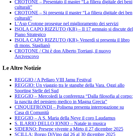
CROTONE – Presentato il master “La filiera digitale dei beni
culturali”
CROTONE – Si presenta il master “La filiera digitale dei ben
culturali”
L’Asp Crotone prosegue nel miglioramento dei servizi
ISOLA CAPO RIZZUTO (KR) – Il 17 gennaio si discute del
Piano Strategico
ISOLA CAPO RIZZUTO (KR)- Venerdì si presenta il libro
di mons. Staglianò
CROTONE / Chi è don Alberto Torriani, il nuovo
Arcivescovo
Le Altre Notizie
REGGIO / A Pellaro VIII Jamu Festival
REGGIO: Un viaggio tra le stanghe della Vara. Oggi allo
Sporting Stelle del Sud
REGGIO – Mercoledì la conferenza “Dalla filosofia al corpo:
la nascita del pensiero medico in Magna Grecia”
CINQUEFRONDI – Polisena presenta interrogazione su
Casa di Comunità
REGGIO – A S. Maria della Neve il coro Laudamus
S. ILARIO DELLO IONIO – Natale in musica
SIDERNO: Presepe vivente a Mirto il 27 dicembre 2025
SCILLA: Borgo DiVino dal 26 al 30 dicembre 2025