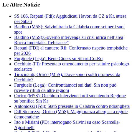
Le Altre Notizie
SS 106, Rapani (Fdi): Aggiudicati i lavori da CZ a Kr, attesa
per Sibari
Baldino (M5S): Salvini tratta la Calabria come set per i suoi
spot
Baldino (M5S):Governo intervenga su crisi idrica nell’area
Rocca Imperiale–Trebisacce”
Rapani (FDI) al cantiere Rfi: Confermato rispetto tempistiche
per 2026
Furgiuele (Lega): Bene Cipess su Sibari-Co-Ro
Occhiuto (FI): Presentato emendamento per istituire psicologo
scolastico
Tirocinanti, Orrico (M5S): Dove sono i soldi promessi da
Occhiuto?
Furgiuele (Lega): Confrontiamoci sui dati, Sin non può
ricevere rifiuti da altre regioni
Orrico (M5S): Occhiuto interviene tardi smentendo Regione
su bonifica Sin Kr
Antoniozzi (Fdi): Stato presente in Calabria contro ndrangheta
Ddl Sicurezza, Orrico (M5S): Maggioranza allergica a regole
democratiche
Irto e Misiani (PD) interrogano Salvini su caso Scarcella-
Agostinelli