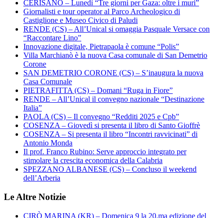
CERISANO – Lunedì “Tre giorni per Gaza: oltre i muri”
Giornalisti e tour operator al Parco Archeologico di
Castiglione e Museo Civico di Paludi
RENDE (CS) – All’Unical si omaggia Pasquale Versace con
“Raccontare Lino”
Innovazione digitale, Pietrapaola è comune “Polis”
Villa Marchianò è la nuova Casa comunale di San Demetrio
Corone
SAN DEMETRIO CORONE (CS) – S’inaugura la nuova
Casa Comunale
PIETRAFITTA (CS) – Domani “Ruga in Fiore”
RENDE – All’Unical il convegno nazionale “Destinazione
Italia”
PAOLA (CS) – Il convegno “Redditi 2025 e Cpb”
COSENZA – Giovedì si presenta il libro di Santo Gioffrè
COSENZA – Si presenta il libro “Incontri ravvicinati” di
Antonio Monda
Il prof. Franco Rubino: Serve approccio integrato per
stimolare la crescita economica della Calabria
SPEZZANO ALBANESE (CS) – Concluso il weekend
dell’Arberia
Le Altre Notizie
CIRÒ MARINA (KR) – Domenica 9 la 20.ma edizione del