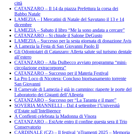
città
CATANZARO – Il 14 da piazza Prefettura la corsa dei
Babbo Natale
LAMEZIA – I Mercatini di Natale del Savutano il 13 e 14
dicembre
LAMEZIA – Sabato il libro “Me la sono andata a cercare”
CATANZARO – Si chiude il Salone DeGusto
LAMEZIA – Successo per la sesta giornata di donazione Avis
A Lamezia la Festa di San Giovanni Paolo II
Gli Odontoiatri di Catanzaro: Allerta salute sul turismo dentale
all’estero
CATANZARO – Alla Dulbecco avviato programma “mini-
circolazione extracorporea”
CATANZARO – Successo per il Materia Festival
La Pro Loco di Nicotera: Concluso biorisanamento torrente
San Giovanni
Il Carnevale di Lamezia è già in cammino: riaperte le porte del
Laboratorio dei Giganti dell’Allegria
CATANZARO – Successo per “La Taranta e il mare”
SOVERIA MANNELLI – Dal 4 settembre l’Università
d’Estate sull’Intelligence
A Conflenti celebrata la Madonna di Visora
CATANZARO – EstArte entro il confine questa sera il Trio
Conservatorio
CARDINALE (CZ) – Il festival ‘nTramenti 2025 – Memoria