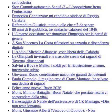
centrodestra
Stop Commissariamento Sanità /2 – L’opposizione frena
l’entusiasmo
Francesco Cannizzaro: mi candido a sindaco di Reggio
Calabria
Referendum Giustizia: tutto quello che c’è da sapere
80 anni di Repubblica: tre sindache calabresi del 1946
L’8 marzo occasione per rinnovare l’impegno per la parità di
genere
A San Vincenzo La Costa riflessioni su azzardo e dipendenza
digitale
L’Addio / Michele Albanese, voce libera della Calabria
Le Olimpiadi invernali e le mascotte create dai ragazzi di
Taverna, dimenticati
Salvini a Bova e Melito: i soldi per la ricostruzione ci sono,
intervenire subito
Giovanna Russo coordinatore nazionale garanti dei detenuti
Paolo Campolo, il reggino eroe di Crans Montana: ha salvato
una decina di ragazzi
Felice anno nuovo! Buon 2026
Mons. Mimmo Battaglia: Buon Natale: che possiate lasciarvi
sorprendere dalla vita»
Il messaggio di Natale dell’arcivescovo di CZ Maniago: «Dio
non resta lontano»
Mons. Giuseppe Alberti (Vescovo di Oppido): «Non