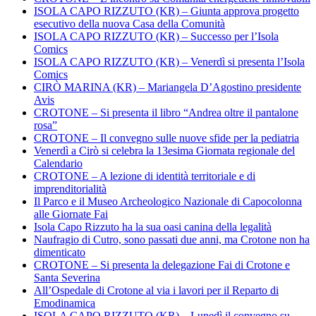
ISOLA CAPO RIZZUTO (KR) – Giunta approva progetto
esecutivo della nuova Casa della Comunità
ISOLA CAPO RIZZUTO (KR) – Successo per l’Isola
Comics
ISOLA CAPO RIZZUTO (KR) – Venerdì si presenta l’Isola
Comics
CIRÒ MARINA (KR) – Mariangela D’Agostino presidente
Avis
CROTONE – Si presenta il libro “Andrea oltre il pantalone
rosa”
CROTONE – Il convegno sulle nuove sfide per la pediatria
Venerdì a Cirò si celebra la 13esima Giornata regionale del
Calendario
CROTONE – A lezione di identità territoriale e di
imprenditorialità
Il Parco e il Museo Archeologico Nazionale di Capocolonna
alle Giornate Fai
Isola Capo Rizzuto ha la sua oasi canina della legalità
Naufragio di Cutro, sono passati due anni, ma Crotone non ha
dimenticato
CROTONE – Si presenta la delegazione Fai di Crotone e
Santa Severina
All’Ospedale di Crotone al via i lavori per il Reparto di
Emodinamica
ISOLA CAPO RIZZUTO (KR) – Lunedì il convegno su