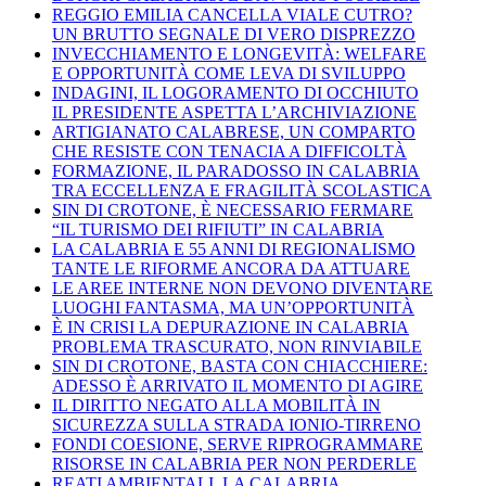
REGGIO EMILIA CANCELLA VIALE CUTRO?
UN BRUTTO SEGNALE DI VERO DISPREZZO
INVECCHIAMENTO E LONGEVITÀ: WELFARE
E OPPORTUNITÀ COME LEVA DI SVILUPPO
INDAGINI, IL LOGORAMENTO DI OCCHIUTO
IL PRESIDENTE ASPETTA L’ARCHIVIAZIONE
ARTIGIANATO CALABRESE, UN COMPARTO
CHE RESISTE CON TENACIA A DIFFICOLTÀ
FORMAZIONE, IL PARADOSSO IN CALABRIA
TRA ECCELLENZA E FRAGILITÀ SCOLASTICA
SIN DI CROTONE, È NECESSARIO FERMARE
“IL TURISMO DEI RIFIUTI” IN CALABRIA
LA CALABRIA E 55 ANNI DI REGIONALISMO
TANTE LE RIFORME ANCORA DA ATTUARE
LE AREE INTERNE NON DEVONO DIVENTARE
LUOGHI FANTASMA, MA UN’OPPORTUNITÀ
È IN CRISI LA DEPURAZIONE IN CALABRIA
PROBLEMA TRASCURATO, NON RINVIABILE
SIN DI CROTONE, BASTA CON CHIACCHIERE:
ADESSO È ARRIVATO IL MOMENTO DI AGIRE
IL DIRITTO NEGATO ALLA MOBILITÀ IN
SICUREZZA SULLA STRADA IONIO-TIRRENO
FONDI COESIONE, SERVE RIPROGRAMMARE
RISORSE IN CALABRIA PER NON PERDERLE
REATI AMBIENTALI, LA CALABRIA