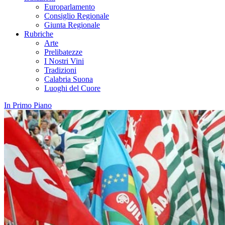
Europarlamento
Consiglio Regionale
Giunta Regionale
Rubriche
Arte
Prelibatezze
I Nostri Vini
Tradizioni
Calabria Suona
Luoghi del Cuore
In Primo Piano