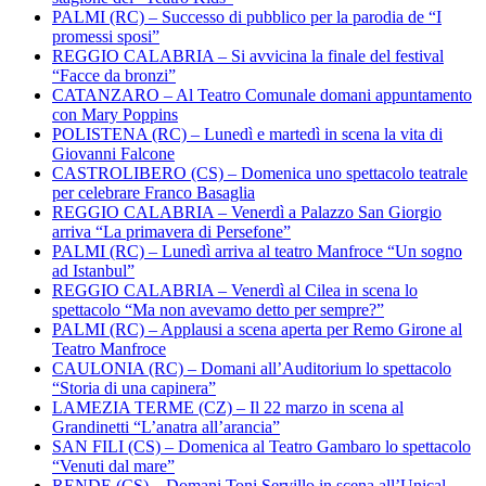
PALMI (RC) – Successo di pubblico per la parodia de “I
promessi sposi”
REGGIO CALABRIA – Si avvicina la finale del festival
“Facce da bronzi”
CATANZARO – Al Teatro Comunale domani appuntamento
con Mary Poppins
POLISTENA (RC) – Lunedì e martedì in scena la vita di
Giovanni Falcone
CASTROLIBERO (CS) – Domenica uno spettacolo teatrale
per celebrare Franco Basaglia
REGGIO CALABRIA – Venerdì a Palazzo San Giorgio
arriva “La primavera di Persefone”
PALMI (RC) – Lunedì arriva al teatro Manfroce “Un sogno
ad Istanbul”
REGGIO CALABRIA – Venerdì al Cilea in scena lo
spettacolo “Ma non avevamo detto per sempre?”
PALMI (RC) – Applausi a scena aperta per Remo Girone al
Teatro Manfroce
CAULONIA (RC) – Domani all’Auditorium lo spettacolo
“Storia di una capinera”
LAMEZIA TERME (CZ) – Il 22 marzo in scena al
Grandinetti “L’anatra all’arancia”
SAN FILI (CS) – Domenica al Teatro Gambaro lo spettacolo
“Venuti dal mare”
RENDE (CS) – Domani Toni Servillo in scena all’Unical.