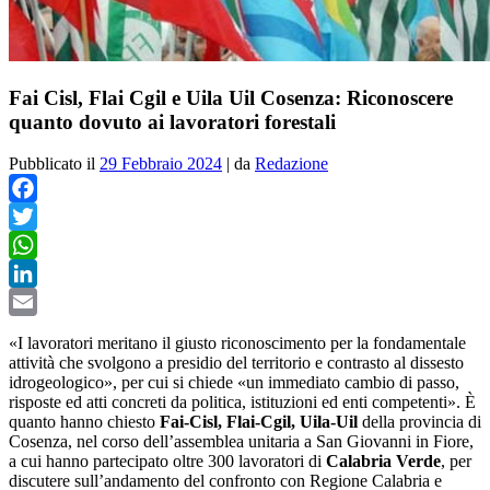
Fai Cisl, Flai Cgil e Uila Uil Cosenza: Riconoscere
quanto dovuto ai lavoratori forestali
Pubblicato il
29 Febbraio 2024
|
da
Redazione
Facebook
Twitter
WhatsApp
LinkedIn
Email
«I lavoratori meritano il giusto riconoscimento per la fondamentale
attività che svolgono a presidio del territorio e contrasto al dissesto
idrogeologico»,
per cui si chiede «un immediato cambio di passo,
risposte ed atti concreti da politica, istituzioni ed enti competenti». È
quanto hanno chiesto
Fai-Cisl, Flai-Cgil, Uila-Uil
della provincia di
Cosenza, nel corso dell’assemblea unitaria a San Giovanni in Fiore,
a cui hanno partecipato oltre 300 lavoratori di
Calabria Verde
, per
discutere sull’andamento del confronto con Regione Calabria e