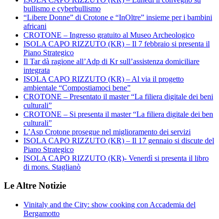
bullismo e cyberbullismo
“Libere Donne” di Crotone e “InOltre” insieme per i bambini
africani
CROTONE – Ingresso gratuito al Museo Archeologico
ISOLA CAPO RIZZUTO (KR) – Il 7 febbraio si presenta il
Piano Strategico
Il Tar dà ragione all’Adp di Kr sull’assistenza domiciliare
integrata
ISOLA CAPO RIZZUTO (KR) – Al via il progetto
ambientale “Compostiamoci bene”
CROTONE – Presentato il master “La filiera digitale dei beni
culturali”
CROTONE – Si presenta il master “La filiera digitale dei ben
culturali”
L’Asp Crotone prosegue nel miglioramento dei servizi
ISOLA CAPO RIZZUTO (KR) – Il 17 gennaio si discute del
Piano Strategico
ISOLA CAPO RIZZUTO (KR)- Venerdì si presenta il libro
di mons. Staglianò
Le Altre Notizie
Vinitaly and the City: show cooking con Accademia del
Bergamotto