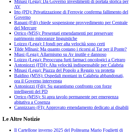
Minasi (Lega): Da Governo investimenti di portata storica per
AV
Irto (PD): Privatizzazione di Ferrovie conferma fallimento del
Governo
Rapani (Fdi) chiede sospensione provvedimento per Centrale
del Mercure
Orrico (M5S): Presentati emendamenti per preservare
patrimonio minoranze linguistiche
Loizzo (Lega): I fondi per alta velocità sono certi
Tilde MInasi: Ma quanto costano i ricorsi al Tar per il Ponte?
Miasi (Lega): Allarmismo su Av inutile e dannoso
Loizzo (Lega): Preoccupa furti farmaci oncologici a Cetraro
Antoniozzi (FDI): Alta velocità indispensabile per Calabria
Minasi (Lega): Piazza del Popolo a Reggio va protetta
Baldino (M5S): Ospedali montani in Calabria abbandonati,
ora il Governo intervenga
Antoniozzi (Fdi): Su garantismo confronto con forze
intelligenti del PD
Orrico (M5S): Si apra tavolo permanente per emergenza
abitativa a Cosenza
Cannizzaro (FI): Approvato emendamento dedicato ai disabili
Le Altre Notizie
Il Cartellone inverno 2025 del Politeama Mario Foglietti di