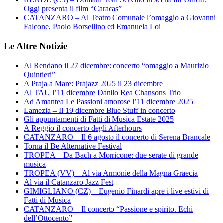
Oggi presenta il film “Caracas”
CATANZARO – Al Teatro Comunale l’omaggio a Giovanni
Falcone, Paolo Borsellino ed Emanuela Loi
Le Altre Notizie
Al Rendano il 27 dicembre: concerto “omaggio a Maurizio
Quintieri”
A Praja a Mare: Prajazz 2025 il 23 dicembre
Al TAU l’11 dicembre Danilo Rea Chansons Trio
Ad Amantea Le Passioni amorose l’11 dicembre 2025
Lamezia – Il 19 dicembre Blue Stuff in concerto
Gli appuntamenti di Fatti di Musica Estate 2025
A Reggio il concerto degli Afterhours
CATANZARO – Il 6 agosto il concerto di Serena Brancale
Torna il Be Alternative Festival
TROPEA – Da Bach a Morricone: due serate di grande
musica
TROPEA (VV) – Al via Armonie della Magna Graecia
Al via il Catanzaro Jazz Fest
GIMIGLIANO (CZ) – Eugenio Finardi apre i live estivi di
Fatti di Musica
CATANZARO – Il concerto “Passione e spirito. Echi
dell’Ottocento”