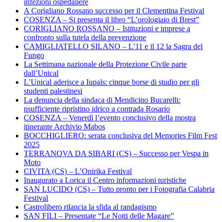
infezioni ospedaliere
A Corigliano Rossano successo per il Clementina Festival
COSENZA – Si presenta il libro “L’orologiaio di Brest”
CORIGLIANO ROSSANO – Istituzioni e imprese a
confronto sulla tutela della prevenzione
CAMIGLIATELLO SILANO – L’11 e il 12 la Sagra del
Fungo
La Settimana nazionale della Protezione Civile parte
dall’Unical
L’Unical aderisce a Iupals: cinque borse di studio per gli
studenti palestinesi
La denuncia della sindaca di Mendicino Bucarelli:
nsufficiente ripristino idrico a contrada Rosario
COSENZA – Venerdì l’evento conclusivo della mostra
itinerante Archivio Mabos
BOCCHIGLIERO: serata conclusiva del Memories Film Fest
2025
TERRANOVA DA SIBARI (CS) – Successo per Vespa in
Moto
CIVITA (CS) – L’Onirika Festival
Inaugurato a Lorica il Centro informazioni turistiche
SAN LUCIDO (CS) – Tutto pronto per i Fotografia Calabria
Festival
Castrolibero rilancia la sfida al randagismo
SAN FILI – Presentate “Le Notti delle Magare”