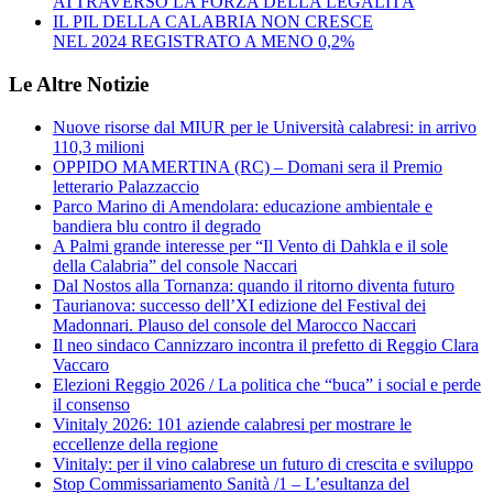
ATTRAVERSO LA FORZA DELLA LEGALITÀ
IL PIL DELLA CALABRIA NON CRESCE
NEL 2024 REGISTRATO A MENO 0,2%
Le Altre Notizie
Nuove risorse dal MIUR per le Università calabresi: in arrivo
110,3 milioni
OPPIDO MAMERTINA (RC) – Domani sera il Premio
letterario Palazzaccio
Parco Marino di Amendolara: educazione ambientale e
bandiera blu contro il degrado
A Palmi grande interesse per “Il Vento di Dahkla e il sole
della Calabria” del console Naccari
Dal Nostos alla Tornanza: quando il ritorno diventa futuro
Taurianova: successo dell’XI edizione del Festival dei
Madonnari. Plauso del console del Marocco Naccari
Il neo sindaco Cannizzaro incontra il prefetto di Reggio Clara
Vaccaro
Elezioni Reggio 2026 / La politica che “buca” i social e perde
il consenso
Vinitaly 2026: 101 aziende calabresi per mostrare le
eccellenze della regione
Vinitaly: per il vino calabrese un futuro di crescita e sviluppo
Stop Commissariamento Sanità /1 – L’esultanza del