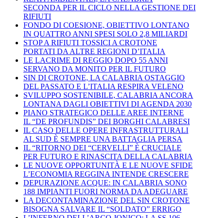
SECONDA PER IL CICLO NELLA GESTIONE DEI
RIFIUTI
FONDO DI COESIONE, OBIETTIVO LONTANO
IN QUATTRO ANNI SPESI SOLO 2,8 MILIARDI
STOP A RIFIUTI TOSSICI A CROTONE
PORTATI DA ALTRE REGIONI D’ITALIA
LE LACRIME DI REGGIO DOPO 55 ANNI
SERVANO DA MONITO PER IL FUTURO
SIN DI CROTONE, LA CALABRIA OSTAGGIO
DEL PASSATO E L’ITALIA RESPIRA VELENO
SVILUPPO SOSTENIBILE, CALABRIA ANCORA
LONTANA DAGLI OBIETTIVI DI AGENDA 2030
PIANO STRATEGICO DELLE AREE INTERNE
IL “DE PROFUNDIS” DEI BORGHI CALABRESI
IL CASO DELLE OPERE INFRASTRUTTURALI
AL SUD È SEMPRE UNA BATTAGLIA PERSA
IL “RITORNO DEI “CERVELLI” È CRUCIALE
PER FUTURO E RINASCITA DELLA CALABRIA
LE NUOVE OPPORTUNITÀ E LE NUOVE SFIDE
L’ECONOMIA REGGINA INTENDE CRESCERE
DEPURAZIONE ACQUE: IN CALABRIA SONO
188 IMPIANTI FUORI NORMA DA ADEGUARE
LA DECONTAMINAZIONE DEL SIN CROTONE
BISOGNA SALVARE IL “SOLDATO” ERRIGO
L’INFERNO DELL’ARCO JONICO: LA SS 106