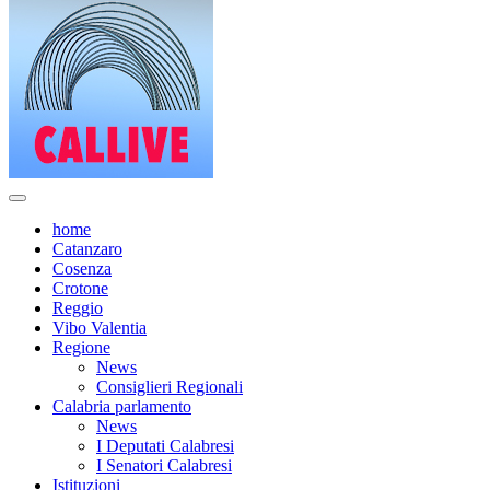
home
Catanzaro
Cosenza
Crotone
Reggio
Vibo Valentia
Regione
News
Consiglieri Regionali
Calabria parlamento
News
I Deputati Calabresi
I Senatori Calabresi
Istituzioni