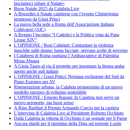
lasciamoci rubare il Natale»
Buon Natale 2025 da Calabria.Live
A Bruxelles il Natale calabrese con l’evento Christojenna
promosso da Giusi Princi
La nuova bella sede a Roma dell’Associazione Italiana
Coltivatori (AIC)
A Reggio l’incontro “I Cattolici e la Politica vista da Papa
Leone XIV”
L’OPINIONE / Rosi Caligiuri: Contrastare la violenza
maschile sulle donne: basta facciate, servono scelte di governo
I Calabresi di Roma ospitano l’Ambasciatrice di Palestina
Mona Abuara
A Gioia Tauro al via il progetto per insegnare la lingua araba
aperto anche agli italiani
L’OPINIONE / Giusi Princi: Nessuna esclusione del Sud da
Piano Europeo per AV
Rigenerazione urbana, la Calabria protagonista di un nuovo
modello europeo di sviluppo sostenibile
L’OPINIONE / Ernesto Rapani: In Calabria non serve un
nuovo aeroporto, ma buon senso
A Rino Barillari il Premio Armando Curcio per la carriera
L’intervista di Calabria.Live al Presidente Roberto Occhiuto
Dalla Calabria la vittoria di Occhiuto è un segnale per il Paese
Ancora ritardi per il ripristino della Diga sul torrente Lordo