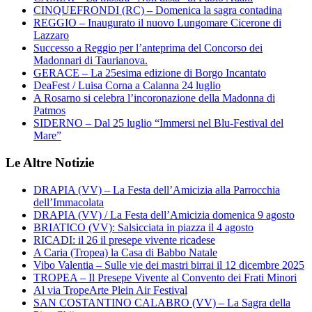
CINQUEFRONDI (RC) – Domenica la sagra contadina
REGGIO – Inaugurato il nuovo Lungomare Cicerone di
Lazzaro
Successo a Reggio per l’anteprima del Concorso dei
Madonnari di Taurianova.
GERACE – La 25esima edizione di Borgo Incantato
DeaFest / Luisa Corna a Calanna 24 luglio
A Rosarno si celebra l’incoronazione della Madonna di
Patmos
SIDERNO – Dal 25 luglio “Immersi nel Blu-Festival del
Mare”
Le Altre Notizie
DRAPIA (VV) – La Festa dell’Amicizia alla Parrocchia
dell’Immacolata
DRAPIA (VV) / La Festa dell’Amicizia domenica 9 agosto
BRIATICO (VV): Salsicciata in piazza il 4 agosto
RICADI: il 26 il presepe vivente ricadese
A Caria (Tropea) la Casa di Babbo Natale
Vibo Valentia – Sulle vie dei mastri birrai il 12 dicembre 2025
TROPEA – Il Presepe Vivente al Convento dei Frati Minori
Al via TropeArte Plein Air Festival
SAN COSTANTINO CALABRO (VV) – La Sagra della