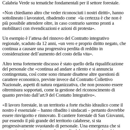
Calabria Verde su tematiche fondamentali per il settore forestale.
«Non chiediamo altro che veder riconosciuti i nostri diritti», hanno
sottolineato i lavoratori, ribadendo come «l
a certezza è che non è
più possibile attendere oltre, in caso contrario saremo pronti a
mobilitarci con rivendicazioni e azioni di protesta».
Un esempio è l’attesa del rinnovo del Contratto integrativo
regionale, scaduto da 12 anni, «un vero e proprio diritto negato, c
he
continua a causare una progressiva perdita di reddito in
considerazione dell’aumento del costo della vita».
Altro tema fortemente discusso è stato quello della riqualificazione
del personale che «continua ad andare a rilento e si annuncia
contingentata, così come sono rimaste disattese altre questioni di
carattere economico, previste invece dal Contratto Collettivo
Nazionale, aspetti di natura organizzativa, che non possono essere
oltremisura sopportati, come la gestione del riconoscimento di
quanto previsto dall’art.9 del Contatto Integrativo».
«Il lavoro forestale, in un territorio a forte rischio idraulico come il
nostro è essenziale – hanno ribadito i sindacati – pertanto dovrebbe
essere rinvigorito e rinnovato. Il cantiere forestale di San Giovanni,
pur essendo il più grande del territorio calabrese, si sta
progressivamente svuotando di personale. Una emergenza che si