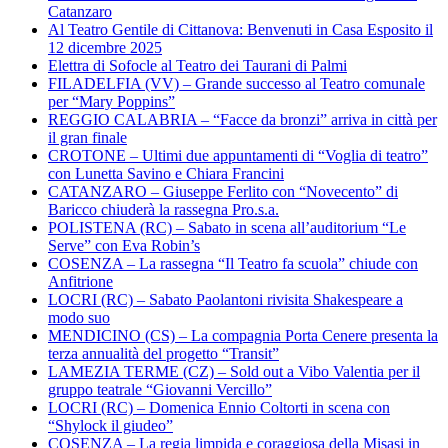
Catanzaro
Al Teatro Gentile di Cittanova: Benvenuti in Casa Esposito il
12 dicembre 2025
Elettra di Sofocle al Teatro dei Taurani di Palmi
FILADELFIA (VV) – Grande successo al Teatro comunale
per “Mary Poppins”
REGGIO CALABRIA – “Facce da bronzi” arriva in città per
il gran finale
CROTONE – Ultimi due appuntamenti di “Voglia di teatro”
con Lunetta Savino e Chiara Francini
CATANZARO – Giuseppe Ferlito con “Novecento” di
Baricco chiuderà la rassegna Pro.s.a.
POLISTENA (RC) – Sabato in scena all’auditorium “Le
Serve” con Eva Robin’s
COSENZA – La rassegna “Il Teatro fa scuola” chiude con
Anfitrione
LOCRI (RC) – Sabato Paolantoni rivisita Shakespeare a
modo suo
MENDICINO (CS) – La compagnia Porta Cenere presenta la
terza annualità del progetto “Transit”
LAMEZIA TERME (CZ) – Sold out a Vibo Valentia per il
gruppo teatrale “Giovanni Vercillo”
LOCRI (RC) – Domenica Ennio Coltorti in scena con
“Shylock il giudeo”
COSENZA – La regia limpida e coraggiosa della Misasi in