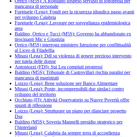
Orrico (M5S): A Rogliano sospeso servizio di logopedia per
mancanza di personale
Furgiuele (Lega): Fondi per la sicurezza idraulica passo avanti
per sviluppo Calabria
Furgiuele (Lega): Lavorare per sorveglianza epidemiologica
area
Baldino, Orrico e Tucci (M5S): Governo ha abbandonato ex
tirocinanti Mic e Giustizia
Orrico (M5S) interroga ministero Istruzione per conflittualità
al Liceo di Filadelfia
Minasi (Lega): Ddl su violenza di genere prezioso intervento
per tutela delle donne
Antoniozzi (FDI): Sui Lea compiuti progressi
Baldino (M5S): Tribunale di Castrovillari rischia paralisi per
mancanza di magistrati
Loizzo (Lega): Bene soluzione per Banco Alimentare
Minasi (Lega): Ponte, incomprensibili due sindaci contro
sviluppo del territorio
Occhiuto (FI): Attività Osservatorio su Nuove Povertà offre
spunti di riflessione
Loizzo (Lega): Strutturare un piano per rilanciare progetto
Dsa
Baldino (M5S): Soveria Mannelli presidio strategico per
l’hinterland
Minasi (Lega): Calabria da sempre terra di accoglienza