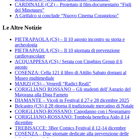
CARDINALE (CZ) – Proiettato il film-documentario “Figli
del Minotauro”
A Girifalco si conclude “Nuovo Cinema Coraggioso”
Le Altre Notizie
PIETRAPAOLA (CS) – Il 10 agosto incontro su storia e
archeologia
PIETRAPAOLA (CS) – Il 10 giornata di prevenzione
cardiovascolare
ACQUAPPESA (CS) / Serata con Cinghios Group il 6
agosto
COSENZA: Cella 121 il libro di Attilio Sabato domani al
Museo multimediale
MARZI (CS) – Venerdì “Radici Reali”
CORIGLIANO ROSSANO – Gli studenti dell’Agrario del
Majorana alla Diga Farneto
DIAMANTE – Vicoli in Festival il 27 e 28 dicembre 2025
Belcastro (CS) il 28 ritorna il tradizionale mercatino di Natale
CORIGLIANO-ROSSANO: Capodanno con i Negramaro
CORIGLIANO-ROSSANO: Tombola benefica Aido il 14
dicembre
TREBISACCE: 3Bee Comics Festival il 12-14 dicembre
COSENZA – Due giornate dedicate alla prevenzione delle