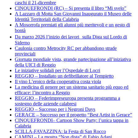
caschi il 21-dicembre
CINQUEFRONDI (RC) – Si presenta il libro “Mi svelo”
A Lazzaro di Motta San Giovanni Inaugurato il Museo delle
Identità Territoriali della Calabria
A Mosorrofa premiati gli alunni più meritevoli e un gesto di
bontà
Da marzo 2026 l’inizio dei lavori sulla Diga sul Lordo di
Siderno
Caulonia contro Metrocity RC per abbandono strade
provinciali
Giornata mondiale vista, grande partecipazione all’iniziativa
della UICI di Reggio
Le iniziative solidali per l’Ospedale di Locri
REGGIO – Installato un defibrillatore al Tempietto
Il vino L’eroico della cooperativa costa viola
La medicina di genere per un sistema sanitario più equo ed
efficace: l’incontro a Reggio
REGGIO – Federimpreseuropa presenta programma a
sostegno delle aziende calabresi
REGGIO – Successo per i Negroni Days
GERACE – Successo per il progetto “Best Artist in Gerace”
CINQUEFRONDI– Cartoon Show Party: l’unica tappa in
Calabria
SCILLA-FAVAZZINA: la Festa di San Rocco
CAMINI – La mostra “Non dista” di Fabio Adani