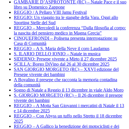
GAMBARIE D’ASPROTONTE (RC) – Natale Pace e il suo
libro su Domenico Zappone
REGGIO / A Pellaro VIII Jamu Festival
REGGIO: Un viaggio tra le stanghe della Vara. Oggi allo
Sporting Stelle del Sud
REGGIO – Mercoledì la conferenza “Dalla filosofia al corpo:
la nascita del pensiero medico in Magna Grecia”
CINQUEFRONDI – Polisena presenta interrogazione su
Casa di Comunità
REGGIO – A S. Maria della Neve il coro Laudamus
S. ILARIO DELLO IONIO – Natale in musica
SIDERNO: Presepe vivente a Mirto il 27 dicembre 2025
SCILLA: Borgo DiVino dal 26 al 30 dicembre 2025
SAN GIORGIO MORGETO (RC) – XXVI edizione del
Presepe vivente dei bambini
A Bovalino il presepe che racconta la memoria contadina
della comunità
Sogno di Natale a Reggio il 13 dicembre in viale Aldo Moro
S. GIORGIO MORGETO (RC) – Il 26 dicembre il presepe
vivente dei bambini
REGGIO – A Motta San Giovanni i mercatini di Natale il 13
e 14 dicembre 2025
REGGIO – Con Abyss un tuffo nello Stretto il 18 dicembre
2025
REGGIO – A Gallico la benedizione dei motociclisti e dei