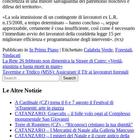
concretizza in una minore salvaguardia del patrimonio boschivo e
difesa del territorio».
«La sola immissione di un contingente di lavoratori ex L.R.
n.15/2008, a tempo determinato – hanno concluso –, seppur
apprezzabile, certamente è cosa insufficiente, così come è necessario
l’immediato avvio dei lavoratori della cosiddetta legge 15 per
migliorare efficienza e programmazione degli interventi».
(rcs)
Pubblicato in
In Primo Piano
|
Etichettato
Calabria Verde
,
Forestali
,
Sindacati
Navigazione
La Rete 26 febbraio non dimentica la Strage di Cutro: «Verità,
giustizia e basta morti in mare»
articoli
Tavernise e Tridico (M5S): Assicurare il Tfr ai lavoratori forestali
Le Altre Notizie
A Cardinale (CZ) torna il 6 e 7 agosto il Festival di
‘nTramenti: arte in piazza
CATANZARO: Graecalis – il folle volo oggi al Complesso
monumentale San Giovanni
Torre di Ruggiero (CZ) – “Riconosci cristiano la tua dignità”
CATANZARO – I Mercatini di Natale alla Galleria Mancuso
CATANZARO – I misteri del Natale e il cuore antico della