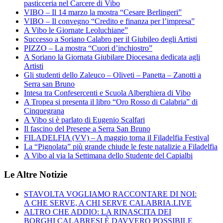
pasticceria nel Carcere di Vibo
VIBO – Il 14 marzo la mostra “Cesare Berlingeri”
VIBO – Il convegno “Credito e finanza per l’impresa”
A Vibo le Giornate Leoluchiane”
Successo a Soriano Calabro per il Giubileo degli Artisti
PIZZO – La mostra “Cuori d’inchiostro”
A Soriano la Giornata Giubilare Diocesana dedicata agli
Artisti
Gli studenti dello Zaleuco – Oliveti – Panetta – Zanotti a
Serra san Bruno
Intesa tra Confesercenti e Scuola Alberghiera di Vibo
A Tropea si presenta il libro “Oro Rosso di Calabria” di
Cinquegrana
A Vibo si è parlato di Eugenio Scalfari
Il fascino del Presepe a Serra San Bruno
FILADELFIA (VV) – A maggio torna il Filadelfia Festival
La “Pignolata” più grande chiude le feste natalizie a Filadelfia
A Vibo al via la Settimana dello Studente del Capialbi
Le Altre Notizie
STAVOLTA VOGLIAMO RACCONTARE DI NOI:
A CHE SERVE, A CHI SERVE CALABRIA.LIVE
ALTRO CHE ADDIO: LA RINASCITA DEI
BORGHI CALABRESI È DAVVERO POSSIBILE