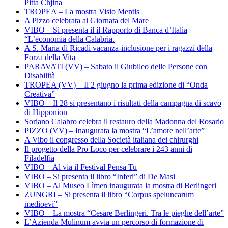
Pitta Chjina
TROPEA – La mostra Visio Mentis
A Pizzo celebrata al Giornata del Mare
VIBO – Si presenta il il Rapporto di Banca d’Italia
“L’economia della Calabria.
A S. Maria di Ricadi vacanza-inclusione per i ragazzi della
Forza della Vita
PARAVATI (VV) – Sabato il Giubileo delle Persone con
Disabilità
TROPEA (VV) – Il 2 giugno la prima edizione di “Onda
Creativa”
VIBO – Il 28 si presentano i risultati della campagna di scavo
di Hipponion
Soriano Calabro celebra il restauro della Madonna del Rosario
PIZZO (VV) – Inaugurata la mostra “L’amore nell’arte”
A Vibo il congresso della Società italiana dei chirurghi
Il progetto della Pro Loco per celebrare i 243 anni di
Filadelfia
VIBO – Al via il Festival Pensa Tu
VIBO – Si presenta il libro “Inferi” di De Masi
VIBO – Al Museo Lìmen inaugurata la mostra di Berlingeri
ZUNGRI – Si presenta il libro “Corpus speluncarum
medioevi”
VIBO – La mostra “Cesare Berlingeri. Tra le pieghe dell’arte”
L’Azienda Mulinum avvia un percorso di formazione di