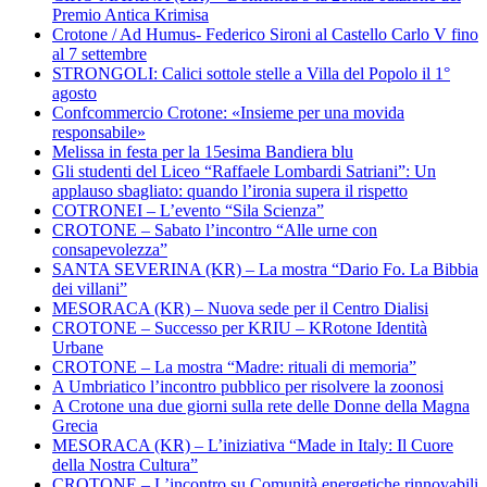
Premio Antica Krimisa
Crotone / Ad Humus- Federico Sironi al Castello Carlo V fino
al 7 settembre
STRONGOLI: Calici sottole stelle a Villa del Popolo il 1°
agosto
Confcommercio Crotone: «Insieme per una movida
responsabile»
Melissa in festa per la 15esima Bandiera blu
Gli studenti del Liceo “Raffaele Lombardi Satriani”: Un
applauso sbagliato: quando l’ironia supera il rispetto
COTRONEI – L’evento “Sila Scienza”
CROTONE – Sabato l’incontro “Alle urne con
consapevolezza”
SANTA SEVERINA (KR) – La mostra “Dario Fo. La Bibbia
dei villani”
MESORACA (KR) – Nuova sede per il Centro Dialisi
CROTONE – Successo per KRIU – KRotone Identità
Urbane
CROTONE – La mostra “Madre: rituali di memoria”
A Umbriatico l’incontro pubblico per risolvere la zoonosi
A Crotone una due giorni sulla rete delle Donne della Magna
Grecia
MESORACA (KR) – L’iniziativa “Made in Italy: Il Cuore
della Nostra Cultura”
CROTONE – L’incontro su Comunità energetiche rinnovabili