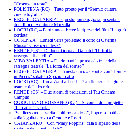
“Cosenza in testa”
POLISTENA (RC) – Tutto pronto per il “Premio cultura
cinematografica”
REGGIO CALABRIA – Questo pomeriggio si presenta il
docufilm di Armino e Marzolla
LOCRI (RC) – Partiranno a breve le riprese del film “L’agorà
perduta”
COSENZA – Lunedì verrà proiettato il corto di Caterina
Minasi “Cosenza in testa”
RENDE (CS) – Da lunedì torna al Dam dell’Unical la
rassegna “Il cinefilo”
VIBO VALENTIA – Da domani la prima edizione della
rassegna teatrale “La forza del sorriso”
REGGIO CALABRIA – Ernesto Orrico debutta con “Hamlet
in Pieces” sabato a Spazio Teatro
LOCRI (RC) – Luca Ward a Locri il 7 aprile per la stagione
teatrale della locride
RENDE (CS) – Due giorni di proiezioni al Tau Cinema
Campus
CORIGLIANO-ROSSANO (RC) – Si conclude il progetto
“Il Teatro fa scuola”
“Se dicessimo la verità – ultimo capitolo”, l’opera-dibattito
sulla legalità arriva a Crotone e Locri
CATANZARO – Con “Mary Poppins” cala il sipario della
stagione del “Teatro Kids”