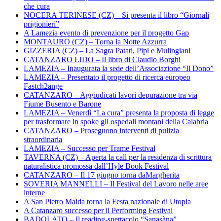
che cura
NOCERA TERINESE (CZ) – Si presenta il libro “Giornali
prigionieri”
A Lamezia evento di prevenzione per il progetto Gap
MONTAURO (CZ) – Torna la Notte Azzurra
GIZZERIA (CZ) – La Sagra Patati, Pipi e Mulingiani
CATANZARO LIDO – Il libro di Claudio Borghi
LAMEZIA – Inaugurata la sede dell’Associazione “Il Dono”
LAMEZIA – Presentato il progetto di ricerca europeo
Fastch2ange
CATANZARO – Aggiudicati lavori depurazione tra via
Fiume Busento e Barone
LAMEZIA – Venerdì “La cura” presenta la proposta di legge
per trasformare in spoke gli ospedali montani della Calabria
CATANZARO – Proseguono interventi di pulizia
straordinaria
LAMEZIA – Successo per Trame Festival
TAVERNA (CZ) – Aperta la call per la residenza di scrittura
naturalistica promossa dall’Hyle Book Festival
CATANZARO – Il 17 giugno torna daMargherita
SOVERIA MANNELLI – Il Festival del Lavoro nelle aree
interne
A San Pietro Maida torna la Festa nazionale di Utopia
A Catanzaro successo per il Performing Festival
BADOLATO – Il reading-spettacolo “Sanasàna”