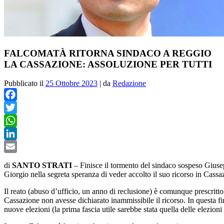
FALCOMATÀ RITORNA SINDACO A REGGIO
LA CASSAZIONE: ASSOLUZIONE PER TUTTI
Pubblicato il
25 Ottobre 2023
|
da
Redazione
Facebook
Twitter
WhatsApp
LinkedIn
Email
di
SANTO STRATI
– F
inisce il tormento del sindaco sospeso Gius
Giorgio nella segreta speranza di veder accolto il suo ricorso in Cassa
Il reato (abuso d’ufficio, un anno di reclusione) è comunque prescritt
Cassazione non avesse dichiarato inammissibile il ricorso. In questa fi
nuove elezioni (la prima fascia utile sarebbe stata quella delle elezion