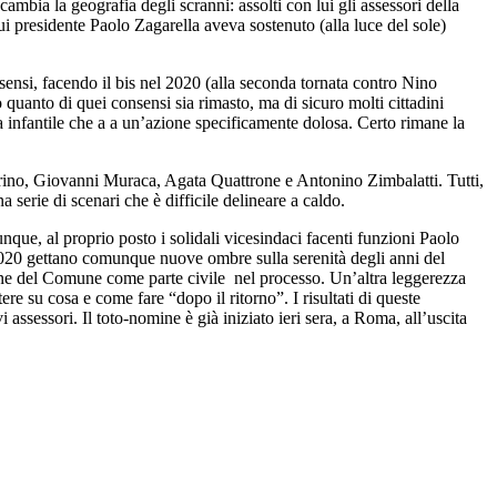
mbia la geografia degli scranni: assolti con lui gli assessori della
i presidente Paolo Zagarella aveva sostenuto (alla luce del sole)
sensi, facendo il bis nel 2020 (alla seconda tornata contro Nino
uanto di quei consensi sia rimasto, ma di sicuro molti cittadini
za infantile che a a un’azione specificamente dolosa. Certo rimane la
rino, Giovanni Muraca, Agata Quattrone e Antonino Zimbalatti. Tutti,
serie di scenari che è difficile delineare a caldo.
nque, al proprio posto i solidali vicesindaci facenti funzioni Paolo
 2020 gettano comunque nuove ombre sulla serenità degli anni del
ione del Comune come parte civile
nel processo. Un’altra leggerezza
ere su cosa e come fare “dopo il ritorno”. I risultati di queste
ssessori. Il toto-nomine è già iniziato ieri sera, a Roma, all’uscita