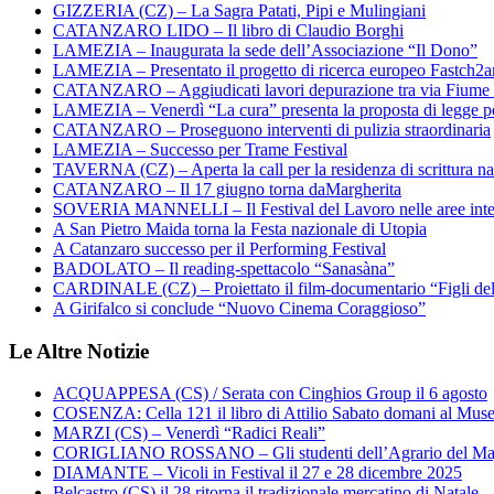
GIZZERIA (CZ) – La Sagra Patati, Pipi e Mulingiani
CATANZARO LIDO – Il libro di Claudio Borghi
LAMEZIA – Inaugurata la sede dell’Associazione “Il Dono”
LAMEZIA – Presentato il progetto di ricerca europeo Fastch2
CATANZARO – Aggiudicati lavori depurazione tra via Fiume
LAMEZIA – Venerdì “La cura” presenta la proposta di legge per
CATANZARO – Proseguono interventi di pulizia straordinaria
LAMEZIA – Successo per Trame Festival
TAVERNA (CZ) – Aperta la call per la residenza di scrittura na
CATANZARO – Il 17 giugno torna daMargherita
SOVERIA MANNELLI – Il Festival del Lavoro nelle aree inte
A San Pietro Maida torna la Festa nazionale di Utopia
A Catanzaro successo per il Performing Festival
BADOLATO – Il reading-spettacolo “Sanasàna”
CARDINALE (CZ) – Proiettato il film-documentario “Figli de
A Girifalco si conclude “Nuovo Cinema Coraggioso”
Le Altre Notizie
ACQUAPPESA (CS) / Serata con Cinghios Group il 6 agosto
COSENZA: Cella 121 il libro di Attilio Sabato domani al Mus
MARZI (CS) – Venerdì “Radici Reali”
CORIGLIANO ROSSANO – Gli studenti dell’Agrario del Majo
DIAMANTE – Vicoli in Festival il 27 e 28 dicembre 2025
Belcastro (CS) il 28 ritorna il tradizionale mercatino di Natale