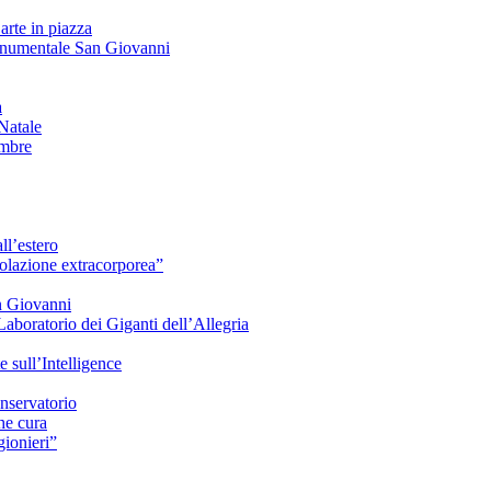
arte in piazza
onumentale San Giovanni
à
Natale
embre
ll’estero
azione extracorporea”
n Giovanni
Laboratorio dei Giganti dell’Allegria
sull’Intelligence
nservatorio
he cura
ionieri”