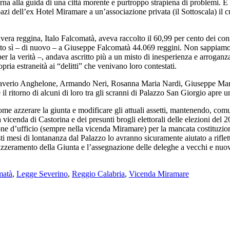
na alla guida di una città morente e purtroppo strapiena di problemi. E ca
zi dell’ex Hotel Miramare a un’associazione privata (il Sottoscala) il cu
avera reggina, Italo Falcomatà, aveva raccolto il 60,99 per cento dei con
tto sì – di nuovo – a Giuseppe Falcomatà 44.069 reggini. Non sappiamo q
per la verità –, andava ascritto più a un misto di inesperienza e arrogan
pria estraneità ai “delitti” che venivano loro contestati.
ti: Saverio Anghelone, Armando Neri, Rosanna Maria Nardi, Giuseppe Ma
ritorno di alcuni di loro tra gli scranni di Palazzo San Giorgio apre una 
ome azzerare la giunta e modificare gli attuali assetti, mantenendo, comu
vicenda di Castorina e dei presunti brogli elettorali delle elezioni del
sione d’ufficio (sempre nella vicenda Miramare) per la mancata costituz
sti mesi di lontananza dal Palazzo lo avranno sicuramente aiutato a riflett
zzeramento della Giunta e l’assegnazione delle deleghe a vecchi e nuovi a
matà
,
Legge Severino
,
Reggio Calabria
,
Vicenda Miramare