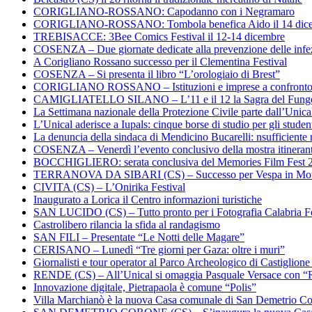
CORIGLIANO-ROSSANO: Capodanno con i Negramaro
CORIGLIANO-ROSSANO: Tombola benefica Aido il 14 dic
TREBISACCE: 3Bee Comics Festival il 12-14 dicembre
COSENZA – Due giornate dedicate alla prevenzione delle infez
A Corigliano Rossano successo per il Clementina Festival
COSENZA – Si presenta il libro “L’orologiaio di Brest”
CORIGLIANO ROSSANO – Istituzioni e imprese a confronto su
CAMIGLIATELLO SILANO – L’11 e il 12 la Sagra del Fung
La Settimana nazionale della Protezione Civile parte dall’Unica
L’Unical aderisce a Iupals: cinque borse di studio per gli student
La denuncia della sindaca di Mendicino Bucarelli: nsufficiente r
COSENZA – Venerdì l’evento conclusivo della mostra itineran
BOCCHIGLIERO: serata conclusiva del Memories Film Fest 
TERRANOVA DA SIBARI (CS) – Successo per Vespa in Mo
CIVITA (CS) – L’Onirika Festival
Inaugurato a Lorica il Centro informazioni turistiche
SAN LUCIDO (CS) – Tutto pronto per i Fotografia Calabria Fe
Castrolibero rilancia la sfida al randagismo
SAN FILI – Presentate “Le Notti delle Magare”
CERISANO – Lunedì “Tre giorni per Gaza: oltre i muri”
Giornalisti e tour operator al Parco Archeologico di Castiglion
RENDE (CS) – All’Unical si omaggia Pasquale Versace con “
Innovazione digitale, Pietrapaola è comune “Polis”
Villa Marchianò è la nuova Casa comunale di San Demetrio C