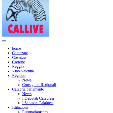
home
Catanzaro
Cosenza
Crotone
Reggio
Vibo Valentia
Regione
News
Consiglieri Regionali
Calabria parlamento
News
I Deputati Calabresi
I Senatori Calabresi
Istituzioni
Europarlamento