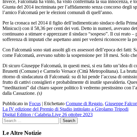
Invece, Falcomatà ha vinto, ha visto confermata la sua innocenza, e tor
Giunta del 2014 incriminata per l’affidamento senza concorso degli spa
l’amico Falcomatà per le elezioni comunali di quell’anno.
Per la cronaca nel 2014 il figlio dell’indimenticato sindaco della Prim
Minicuci) con il 58,36 per centi dei voti. Detto in numeri, avevano de
continuano a stimare e apprezzare il sindaco “sospeso”. Il cui reato – 
sofferenza di imputati che aspettano anni per vedersi riconoscere la pro
Con Falcomatà sono stati assolti gli ex assessori dell’epoca dei fat
come Falcomatà, avevano subito la sospensione per 18 mesi. Solo che il 
Di sicuro Giuseppe Falcomatà, in questi mesi, si era fatto un’idea di c
Brunetti (Comune) e Carmelo Versace (Città Metropolitana). La brutta 
ritorno di sindacatura di Falcomatà: su di lui pende l’accusa di omis
frutto di cattivi consiglieri e probabilmente di inutile spavalderia. Que
“meditazioni” dal chiaro sapore politico li vedremo prestissimo con l’a
dalla Cassazione.
(s)
Pubblicato in
Focus
|
Etichettato
Comune di Reggio
,
Giuseppe Falco
Navigazione
La IV edizione del Premio di Studio intitolato a Girolamo Tripodi
Digital Edition / Calabria.Live 26 ottobre 2023
articoli
Le Altre Notizie