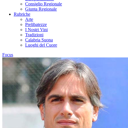
Consiglio Regionale
Giunta Regionale
Rubriche
Arte
Prelibatezze
I Nostri Vini
Tradizioni
Calabria Suona
Luoghi del Cuore
Focus