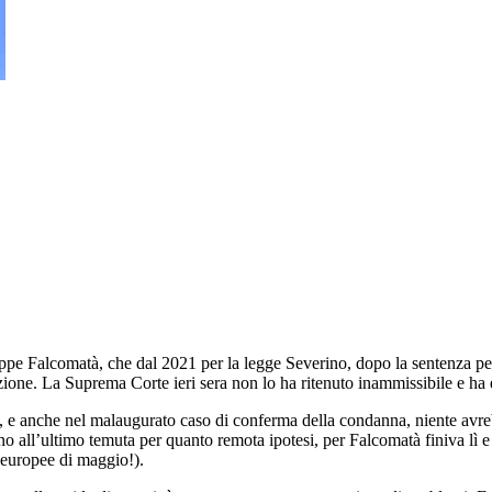
eppe Falcomatà, che dal 2021 per la legge Severino, dopo la sentenza pe
zione. La Suprema Corte ieri sera non lo ha ritenuto inammissibile e ha 
o, e anche nel malaugurato caso di conferma della condanna, niente avreb
no all’ultimo temuta per quanto remota ipotesi, per Falcomatà finiva lì e
i europee di maggio!).