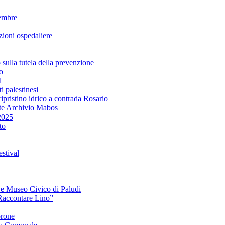
embre
ioni ospedaliere
lla tutela della prevenzione
o
l
i palestinesi
ipristino idrico a contrada Rosario
te Archivio Mabos
2025
to
stival
e e Museo Civico di Paludi
Raccontare Lino”
orone