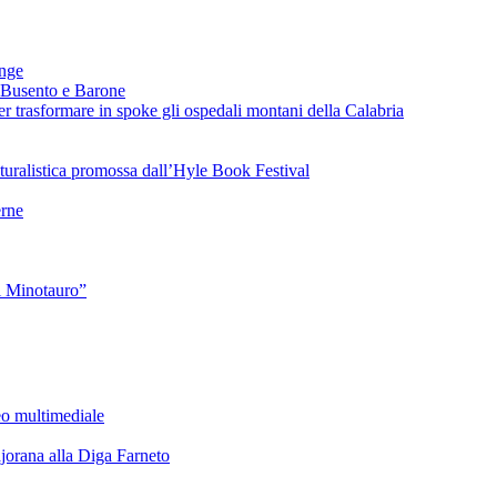
ange
 Busento e Barone
 trasformare in spoke gli ospedali montani della Calabria
turalistica promossa dall’Hyle Book Festival
rne
l Minotauro”
eo multimediale
rana alla Diga Farneto